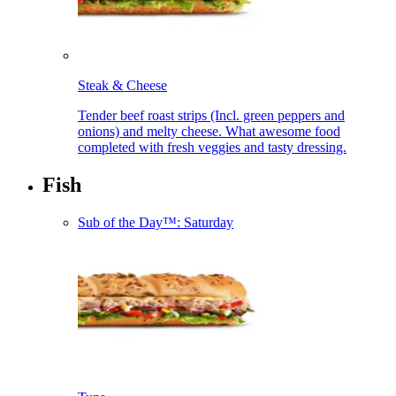
Steak & Cheese​​​​‌ ‍ ​‍​‍‌‍ ‌ ​‍‌‍‍‌‌‍‌ ‌‍‍‌‌‍ ‍​‍​‍​ ‍‍​‍​‍‌ ​ ‌‍​‌‌‍ ‍‌‍‍‌‌ ‌​‌ ‍‌​‍ ‍‌‍‍‌‌‍ ​‍​‍​‍ ​​‍​‍‌‍‍​‌ ​‍‌‍‌‌‌‍‌‍​‍​‍​ ‍‍​‍​‍‌‍‍​‌ ‌​‌ ‌​‌ ​​‌ ​ ​ ‍‍​‍ ​‍ ‌‍ ‍‌‍ ‌ ​‍‌‍‌​‌‍‍‌‌‍​ ​‍ ‌‌‍​‍‌‍‍‌‌ ‌​‌‍‌‌‌ ​ ​‍ ‌‌‍‌ ‌ ​‍‌‍ ‌ ‌‌‌ ​​​‍ ‌‌ ​ ‌ ‌​‌ ‌‌‌‍‌​‌‍‍‌‌‍ ​‍ ‍‌ ‌‍‌‍‌‌‌ ​‍‌‍​ ‌‍‌‌‌‍ ​​‍ ‍‌‍​‌‌ ​​‌ ​​​‍ ‌‍‍‌‌‍ ‍‌ ‌​‌‍‌‌‌‍ ‍‌ ‌​​‍ ‌‍‌‌‌‍‌​‌‍‍‌‌ ‌​​‍ ‌‍ ‌‌‍ ‌‍‌​‌‍‌‌​ ‌‌ ​​‌ ​‍‌‍‌‌‌ ​ ‌‍‌‌‌‍ ‍‌ ‌​‌‍​‌‌ ‌​‌‍‍‌‌‍ ‌‍ ‍​ ‍ ‌‍‍‌‌‍‌​​ ‌‌‍​‍‌‍‌​​ ‌‍​ ‌‍‌‍‌​​ ‌‌​ ‌​​ ‌​​‍ ‌​ ​‌​ ‌‍‌‍​‍‌‍​‍​‍ ‌​ ‌​​ ‌ ​ ​​​ ‍​​‍ ‌‌‍​‌‌‍​‌​ ‍‌​ ‍‌​‍ ‌​ ​​‌‍​‍‌‍​ ​ ​‌​ ‌​‌‍​‌​ ‍​​ ‌‍​ ‍‌​ ‌‍​ ‌‌​ ‌​​ ‍ ‌ ‌​‌ ‍‌‌ ​​‌‍‌‌​ ‌‌ ​​‌ ​‍‌‍ ‌‍‌​‌ ‌‌‌‍​ ‌ ‌​​ ‍ ‌ ​​‌‍​‌‌ ‌​‌‍‍​​ ‌‌‍ ‍‌‍​‌‌‍ ‌‌‍‌‌​‍‌‌​ ‌‌‌​​‍‌‌ ‌‍‍ ‌‍‌‌‌ ‍‌​‍‌‌​ ​ ‌​‌​​‍‌‌​ ​ ‌​‌​​‍‌‌​ ​‍​ ​‍‌‍‌‌‌‍ ‍​‍‌‌​ ​‍​ ​‍​‍‌‌​ ‌‌‌​‌​​‍ ‍‌ ‌‍‌‍​‌‌‍ ​‌ ‌‌‌‍‌‌​ ‌‍​‍‌‍​‌‌ ​ ‌‍‌‌‌‌‌‌‌ ​‍‌‍ ​​ ‌‌‍‍​‌ ‌​‌ ‌​‌ ​​‌ ​ ​‍‌‌​ ​ ‌​​‌​‍‌‌​ ​‍‌​‌‍​‍‌‌​ ​‍‌​‌‍‌‍ ‍‌‍ ‌ ​‍‌‍‌​‌‍‍‌‌‍​ ​‍ ‌‌‍​‍‌‍‍‌‌ ‌​‌‍‌‌‌ ​ ​‍ ‌‌‍‌ ‌ ​‍‌‍ ‌ ‌‌‌ ​​​‍ ‌‌ ​ ‌ ‌​‌ ‌‌‌‍‌​‌‍‍‌‌‍ ​‍ ‍‌ ‌‍‌‍‌‌‌ ​‍‌‍​ ‌‍‌‌‌‍ ​​‍ ‍‌‍​‌‌ ​​‌ ​​​‍‌‍‌‍‍‌‌‍‌​​ ‌‌‍​‍‌‍‌​​ ‌‍​ ‌‍‌‍‌​​ ‌‌​ ‌​​ ‌​​‍ ‌​ ​‌​ ‌‍‌‍​‍‌‍​‍​‍ ‌​ ‌​​ ‌ ​ ​​​ ‍​​‍ ‌‌‍​‌‌‍​‌​ ‍‌​ ‍‌​‍ ‌​ ​​‌‍​‍‌‍​ ​ ​‌​ ‌​‌‍​‌​ ‍​​ ‌‍​ ‍‌​ ‌‍​ ‌‌​ ‌​​‍‌‍‌ ‌​‌ ‍‌‌ ​​‌‍‌‌​ ‌‌ ​​‌ ​‍‌‍ ‌‍‌​‌ ‌‌‌‍​ ‌ ‌​​‍‌‍‌ ​​‌‍​‌‌ ‌​‌‍‍​​ ‌‌‍ ‍‌‍​‌‌‍ ‌‌‍‌‌​‍‌‌​ ‌‌‌​​‍‌‌ ‌‍‍ ‌‍‌‌‌ ‍‌​‍‌‌​ ​ ‌​‌​​‍‌‌​ ​ ‌​‌​​‍‌‌​ ​‍​ ​‍‌‍‌‌‌‍ ‍​‍‌‌​ ​‍​ ​‍​‍‌‌​ ‌‌‌​‌​​‍ ‍‌ ‌‍‌‍​‌‌‍ ​‌ ‌‌‌‍‌‌​‍‌‍‌ ​​‌‍‌‌‌ ​‍‌ ​ ‌ ​​‌‍‌‌‌‍​ ‌ ‌​‌‍‍‌‌ ‌‍‌‍‌‌​ ‌‌ ​​‌ ‌‌‌‍​‍‌‍ ​‌‍‍‌‌ ​ ‌‍‍​‌‍‌‌‌‍‌​​‍​‍‌ ‌
Tender beef roast strips (Incl. green peppers and
onions) and melty cheese. What awesome food
completed with fresh veggies and tasty dressing.​​​​‌ ‍ ​‍​‍‌‍ ‌ ​‍‌‍‍‌‌‍‌ ‌‍‍‌‌‍ ‍​‍​‍​ ‍‍​‍​‍‌ ​ ‌‍​‌‌‍ ‍‌‍‍‌‌ ‌​‌ ‍‌​‍ ‍‌‍‍‌‌‍ ​‍​‍​‍ ​​‍​‍‌‍‍​‌ ​‍‌‍‌‌‌‍‌‍​‍​‍​ ‍‍​‍​‍‌‍‍​‌ ‌​‌ ‌​‌ ​​‌ ​ ​ ‍‍​‍ ​‍ ‌‍ ‍‌‍ ‌ ​‍‌‍‌​‌‍‍‌‌‍​ ​‍ ‌‌‍​‍‌‍‍‌‌ ‌​‌‍‌‌‌ ​ ​‍ ‌‌‍‌ ‌ ​‍‌‍ ‌ ‌‌‌ ​​​‍ ‌‌ ​ ‌ ‌​‌ ‌‌‌‍‌​‌‍‍‌‌‍ ​‍ ‍‌ ‌‍‌‍‌‌‌ ​‍‌‍​ ‌‍‌‌‌‍ ​​‍ ‍‌‍​‌‌ ​​‌ ​​​‍ ‌‍‍‌‌‍ ‍‌ ‌​‌‍‌‌‌‍ ‍‌ ‌​​‍ ‌‍‌‌‌‍‌​‌‍‍‌‌ ‌​​‍ ‌‍ ‌‌‍ ‌‍‌​‌‍‌‌​ ‌‌ ​​‌ ​‍‌‍‌‌‌ ​ ‌‍‌‌‌‍ ‍‌ ‌​‌‍​‌‌ ‌​‌‍‍‌‌‍ ‌‍ ‍​ ‍ ‌‍‍‌‌‍‌​​ ‌‌‍​‍‌‍‌​​ ‌‍​ ‌‍‌‍‌​​ ‌‌​ ‌​​ ‌​​‍ ‌​ ​‌​ ‌‍‌‍​‍‌‍​‍​‍ ‌​ ‌​​ ‌ ​ ​​​ ‍​​‍ ‌‌‍​‌‌‍​‌​ ‍‌​ ‍‌​‍ ‌​ ​​‌‍​‍‌‍​ ​ ​‌​ ‌​‌‍​‌​ ‍​​ ‌‍​ ‍‌​ ‌‍​ ‌‌​ ‌​​ ‍ ‌ ‌​‌ ‍‌‌ ​​‌‍‌‌​ ‌‌ ​​‌ ​‍‌‍ ‌‍‌​‌ ‌‌‌‍​ ‌ ‌​​ ‍ ‌ ​​‌‍​‌‌ ‌​‌‍‍​​ ‌‌ ​ ‌‍‍​‌‍ ‌ ​‍‌ ‌​‌​‌​‌‍‌‌‌ ​ ‌‍​ ‌ ​‍‌‍‍‌‌ ​​‌ ‌​‌‍‍‌‌‍ ‌‍ ‍​‍‌‌​ ‌‌‌​​‍‌‌ ‌‍‍ ‌‍‌‌‌ ‍‌​‍‌‌​ ​ ‌​‌​​‍‌‌​ ​ ‌​‌​​‍‌‌​ ​‍​ ​‍‌‍‌‌‌‍ ‍​‍‌‌​ ​‍​ ​‍​‍‌‌​ ‌‌‌​‌​​‍ ‍‌ ‌‍‌‍​‌‌‍ ​‌ ‌‌‌‍‌‌​ ‌‍​‍‌‍​‌‌ ​ ‌‍‌‌‌‌‌‌‌ ​‍‌‍ ​​ ‌‌‍‍​‌ ‌​‌ ‌​‌ ​​‌ ​ ​‍‌‌​ ​ ‌​​‌​‍‌‌​ ​‍‌​‌‍​‍‌‌​ ​‍‌​‌‍‌‍ ‍‌‍ ‌ ​‍‌‍‌​‌‍‍‌‌‍​ ​‍ ‌‌‍​‍‌‍‍‌‌ ‌​‌‍‌‌‌ ​ ​‍ ‌‌‍‌ ‌ ​‍‌‍ ‌ ‌‌‌ ​​​‍ ‌‌ ​ ‌ ‌​‌ ‌‌‌‍‌​‌‍‍‌‌‍ ​‍ ‍‌ ‌‍‌‍‌‌‌ ​‍‌‍​ ‌‍‌‌‌‍ ​​‍ ‍‌‍​‌‌ ​​‌ ​​​‍‌‍‌‍‍‌‌‍‌​​ ‌‌‍​‍‌‍‌​​ ‌‍​ ‌‍‌‍‌​​ ‌‌​ ‌​​ ‌​​‍ ‌​ ​‌​ ‌‍‌‍​‍‌‍​‍​‍ ‌​ ‌​​ ‌ ​ ​​​ ‍​​‍ ‌‌‍​‌‌‍​‌​ ‍‌​ ‍‌​‍ ‌​ ​​‌‍​‍‌‍​ ​ ​‌​ ‌​‌‍​‌​ ‍​​ ‌‍​ ‍‌​ ‌‍​ ‌‌​ ‌​​‍‌‍‌ ‌​‌ ‍‌‌ ​​‌‍‌‌​ ‌‌ ​​‌ ​‍‌‍ ‌‍‌​‌ ‌‌‌‍​ ‌ ‌​​‍‌‍‌ ​​‌‍​‌‌ ‌​‌‍‍​​ ‌‌ ​ ‌‍‍​‌‍ ‌ ​‍‌ ‌​‌​‌​‌‍‌‌‌ ​ ‌‍​ ‌ ​‍‌‍‍‌‌ ​​‌ ‌​‌‍‍‌‌‍ ‌‍ ‍​‍‌‌​ ‌‌‌​​‍‌‌ ‌‍‍ ‌‍‌‌‌ ‍‌​‍‌‌​ ​ ‌​‌​​‍‌‌​ ​ ‌​‌​​‍‌‌​ ​‍​ ​‍‌‍‌‌‌‍ ‍​‍‌‌​ ​‍​ ​‍​‍‌‌​ ‌‌‌​‌​​‍ ‍‌ ‌‍‌‍​‌‌‍ ​‌ ‌‌‌‍‌‌​‍‌‍‌ ​​‌‍‌‌‌ ​‍‌ ​ ‌ ​​‌‍‌‌‌‍​ ‌ ‌​‌‍‍‌‌ ‌‍‌‍‌‌​ ‌‌ ​​‌ ‌‌‌‍​‍‌‍ ​‌‍‍‌‌ ​ ‌‍‍​‌‍‌‌‌‍‌​​‍​‍‌ ‌
Fish​​​​‌ ‍ ​‍​‍‌‍ ‌ ​‍‌‍‍‌‌‍‌ ‌‍‍‌‌‍ ‍​‍​‍​ ‍‍​‍​‍‌ ​ ‌‍​‌‌‍ ‍‌‍‍‌‌ ‌​‌ ‍‌​‍ ‍‌‍‍‌‌‍ ​‍​‍​‍ ​​‍​‍‌‍‍​‌ ​‍‌‍‌‌‌‍‌‍​‍​‍​ ‍‍​‍​‍‌‍‍​‌ ‌​‌ ‌​‌ ​​‌ ​ ​ ‍‍​‍ ​‍ ‌‍ ‍‌‍ ‌ ​‍‌‍‌​‌‍‍‌‌‍​ ​‍ ‌‌‍​‍‌‍‍‌‌ ‌​‌‍‌‌‌ ​ ​‍ ‌‌‍‌ ‌ ​‍‌‍ ‌ ‌‌‌ ​​​‍ ‌‌ ​ ‌ ‌​‌ ‌‌‌‍‌​‌‍‍‌‌‍ ​‍ ‍‌ ‌‍‌‍‌‌‌ ​‍‌‍​ ‌‍‌‌‌‍ ​​‍ ‍‌‍​‌‌ ​​‌ ​​​‍ ‌‍‍‌‌‍ ‍‌ ‌​‌‍‌‌‌‍ ‍‌ ‌​​‍ ‌‍‌‌‌‍‌​‌‍‍‌‌ ‌​​‍ ‌‍ ‌‌‍ ‌‍‌​‌‍‌‌​ ‌‌ ​​‌ ​‍‌‍‌‌‌ ​ ‌‍‌‌‌‍ ‍‌ ‌​‌‍​‌‌ ‌​‌‍‍‌‌‍ ‌‍ ‍​ ‍ ‌‍‍‌‌‍‌​​ ‌​ ​‍​ ​ ‌‍‌​‌‍‌​‌‍​‌‌‍​‌​ ‌‌​ ​​​‍ ‌​ ‌‌‌‍​‍‌‍​ ​ ‌​​‍ ‌​ ‌​​ ‌‌‌‍​ ‌‍​‌​‍ ‌‌‍​‌​ ‍‌​ ‌‌​ ​‍​‍ ‌‌‍​‌‌‍​‌​ ‍‌‌‍‌​​ ‍‌​ ‌‌​ ‌‍​ ‍‌​ ​​​ ​​​ ‍‌‌‍‌​​ ‍ ‌ ‌​‌ ‍‌‌ ​​‌‍‌‌​ ‌‌ ​ ‌ ‌‌‌‍​‍‌‍​ ‌‍​‌‌ ‌​‌‍‌‌‌‍‌ ‌‍ ‌ ​‍‌ ‍‌​ ‍ ‌ ​​‌‍​‌‌ ‌​‌‍‍​​ ‌‌‍ ‍‌‍​‌‌‍ ‌‌‍‌‌​‍‌‌​ ‌‌‌​​‍‌‌ ‌‍‍ ‌‍‌‌‌ ‍‌​‍‌‌​ ​ ‌​‌​​‍‌‌​ ​ ‌​‌​​‍‌‌​ ​‍​ ​‍‌‍‌‌‌‍ ‍​‍‌‌​ ​‍​ ​‍​‍‌‌​ ‌‌‌​‌​​‍ ‍‌ ‌‍‌‍​‌‌‍ ​‌ ‌‌‌‍‌‌​ ‌‍​‍‌‍​‌‌ ​ ‌‍‌‌‌‌‌‌‌ ​‍‌‍ ​​ ‌‌‍‍​‌ ‌​‌ ‌​‌ ​​‌ ​ ​‍‌‌​ ​ ‌​​‌​‍‌‌​ ​‍‌​‌‍​‍‌‌​ ​‍‌​‌‍‌‍ ‍‌‍ ‌ ​‍‌‍‌​‌‍‍‌‌‍​ ​‍ ‌‌‍​‍‌‍‍‌‌ ‌​‌‍‌‌‌ ​ ​‍ ‌‌‍‌ ‌ ​‍‌‍ ‌ ‌‌‌ ​​​‍ ‌‌ ​ ‌ ‌​‌ ‌‌‌‍‌​‌‍‍‌‌‍ ​‍ ‍‌ ‌‍‌‍‌‌‌ ​‍‌‍​ ‌‍‌‌‌‍ ​​‍ ‍‌‍​‌‌ ​​‌ ​​​‍‌‍‌‍‍‌‌‍‌​​ ‌​ ​‍​ ​ ‌‍‌​‌‍‌​‌‍​‌‌‍​‌​ ‌‌​ ​​​‍ ‌​ ‌‌‌‍​‍‌‍​ ​ ‌​​‍ ‌​ ‌​​ ‌‌‌‍​ ‌‍​‌​‍ ‌‌‍​‌​ ‍‌​ ‌‌​ ​‍​‍ ‌‌‍​‌‌‍​‌​ ‍‌‌‍‌​​ ‍‌​ ‌‌​ ‌‍​ ‍‌​ ​​​ ​​​ ‍‌‌‍‌​​‍‌‍‌ ‌​‌ ‍‌‌ ​​‌‍‌‌​ ‌‌ ​ ‌ ‌‌‌‍​‍‌‍​ ‌‍​‌‌ ‌​‌‍‌‌‌‍‌ ‌‍ ‌ ​‍‌ ‍‌​‍‌‍‌ ​​‌‍​‌‌ ‌​‌‍‍​​ ‌‌‍ ‍‌‍​‌‌‍ ‌‌‍‌‌​‍‌‌​ ‌‌‌​​‍‌‌ ‌‍‍ ‌‍‌‌‌ ‍‌​‍‌‌​ ​ ‌​‌​​‍‌‌​ ​ ‌​‌​​‍‌‌​ ​‍​ ​‍‌‍‌‌‌‍ ‍​‍‌‌​ ​‍​ ​‍​‍‌‌​ ‌‌‌​‌​​‍ ‍‌ ‌‍‌‍​‌‌‍ ​‌ ‌‌‌‍‌‌​‍‌‍‌ ​​‌‍‌‌‌ ​‍‌ ​ ‌ ​​‌‍‌‌‌‍​ ‌ ‌​‌‍‍‌‌ ‌‍‌‍‌‌​ ‌‌ ​​‌ ‌‌‌‍​‍‌‍ ​‌‍‍‌‌ ​ ‌‍‍​‌‍‌‌‌‍‌​​‍​‍‌ ‌
Sub of the Day™: Saturday​​​​‌ ‍ ​‍​‍‌‍ ‌ ​‍‌‍‍‌‌‍‌ ‌‍‍‌‌‍ ‍​‍​‍​ ‍‍​‍​‍‌ ​ ‌‍​‌‌‍ ‍‌‍‍‌‌ ‌​‌ ‍‌​‍ ‍‌‍‍‌‌‍ ​‍​‍​‍ ​​‍​‍‌‍‍​‌ ​‍‌‍‌‌‌‍‌‍​‍​‍​ ‍‍​‍​‍‌‍‍​‌ ‌​‌ ‌​‌ ​​‌ ​ ​ ‍‍​‍ ​‍ ‌‍ ‍‌‍ ‌ ​‍‌‍‌​‌‍‍‌‌‍​ ​‍ ‌‌‍​‍‌‍‍‌‌ ‌​‌‍‌‌‌ ​ ​‍ ‌‌‍‌ ‌ ​‍‌‍ ‌ ‌‌‌ ​​​‍ ‌‌ ​ ‌ ‌​‌ ‌‌‌‍‌​‌‍‍‌‌‍ ​‍ ‍‌ ‌‍‌‍‌‌‌ ​‍‌‍​ ‌‍‌‌‌‍ ​​‍ ‍‌‍​‌‌ ​​‌ ​​​‍ ‌‍‍‌‌‍ ‍‌ ‌​‌‍‌‌‌‍ ‍‌ ‌​​‍ ‌‍‌‌‌‍‌​‌‍‍‌‌ ‌​​‍ ‌‍ ‌‌‍ ‌‍‌​‌‍‌‌​ ‌‌ ​​‌ ​‍‌‍‌‌‌ ​ ‌‍‌‌‌‍ ‍‌ ‌​‌‍​‌‌ ‌​‌‍‍‌‌‍ ‌‍ ‍​ ‍ ‌‍‍‌‌‍‌​​ ‌​ ‌ ​ ‌‌‌‍‌‌​ ‌ ‌‍‌​​ ​‌​ ‍‌​ ‍‌​‍ ‌​ ​‌‌‍‌​​ ​‍​ ‌‌​‍ ‌​ ‌​‌‍​ ​ ‍​‌‍​ ​‍ ‌​ ‍​​ ​‍‌‍‌‍‌‍​‌​‍ ‌​ ​ ​ ‍‌​ ‌ ​ ‌‌​ ​‍​ ​‌​ ‌ ​ ​‍‌‍‌‌​ ‌‌​ ‍​​ ‌​​ ‍ ‌ ‌​‌ ‍‌‌ ​​‌‍‌‌​ ‌‌ ​​‌ ​‍‌‍ ‌‍‌​‌ ‌‌‌‍​ ‌ ‌​​ ‍ ‌ ​​‌‍​‌‌ ‌​‌‍‍​​ ‌‌‍​‍‌‍​‌‌‍‌​‌‍‌ ‌‍‌‌​‍‌‌​ ‌‌‌​​‍‌‌ ‌‍‍ ‌‍‌‌‌ ‍‌​‍‌‌​ ​ ‌​‌​​‍‌‌​ ​ ‌​‌​​‍‌‌​ ​‍​ ​‍‌‍‌‌‌‍ ‍​‍‌‌​ ​‍​ ​‍​‍‌‌​ ‌‌‌​‌​​‍ ‍‌ ‌‍‌‍​‌‌‍ ​‌ ‌‌‌‍‌‌​ ‌‍​‍‌‍​‌‌ ​ ‌‍‌‌‌‌‌‌‌ ​‍‌‍ ​​ ‌‌‍‍​‌ ‌​‌ ‌​‌ ​​‌ ​ ​‍‌‌​ ​ ‌​​‌​‍‌‌​ ​‍‌​‌‍​‍‌‌​ ​‍‌​‌‍‌‍ ‍‌‍ ‌ ​‍‌‍‌​‌‍‍‌‌‍​ ​‍ ‌‌‍​‍‌‍‍‌‌ ‌​‌‍‌‌‌ ​ ​‍ ‌‌‍‌ ‌ ​‍‌‍ ‌ ‌‌‌ ​​​‍ ‌‌ ​ ‌ ‌​‌ ‌‌‌‍‌​‌‍‍‌‌‍ ​‍ ‍‌ ‌‍‌‍‌‌‌ ​‍‌‍​ ‌‍‌‌‌‍ ​​‍ ‍‌‍​‌‌ ​​‌ ​​​‍‌‍‌‍‍‌‌‍‌​​ ‌​ ‌ ​ ‌‌‌‍‌‌​ ‌ ‌‍‌​​ ​‌​ ‍‌​ ‍‌​‍ ‌​ ​‌‌‍‌​​ ​‍​ ‌‌​‍ ‌​ ‌​‌‍​ ​ ‍​‌‍​ ​‍ ‌​ ‍​​ ​‍‌‍‌‍‌‍​‌​‍ ‌​ ​ ​ ‍‌​ ‌ ​ ‌‌​ ​‍​ ​‌​ ‌ ​ ​‍‌‍‌‌​ ‌‌​ ‍​​ ‌​​‍‌‍‌ ‌​‌ ‍‌‌ ​​‌‍‌‌​ ‌‌ ​​‌ ​‍‌‍ ‌‍‌​‌ ‌‌‌‍​ ‌ ‌​​‍‌‍‌ ​​‌‍​‌‌ ‌​‌‍‍​​ ‌‌‍​‍‌‍​‌‌‍‌​‌‍‌ ‌‍‌‌​‍‌‌​ ‌‌‌​​‍‌‌ ‌‍‍ ‌‍‌‌‌ ‍‌​‍‌‌​ ​ ‌​‌​​‍‌‌​ ​ ‌​‌​​‍‌‌​ ​‍​ ​‍‌‍‌‌‌‍ ‍​‍‌‌​ ​‍​ ​‍​‍‌‌​ ‌‌‌​‌​​‍ ‍‌ ‌‍‌‍​‌‌‍ ​‌ ‌‌‌‍‌‌​‍‌‍‌ ​​‌‍‌‌‌ ​‍‌ ​ ‌ ​​‌‍‌‌‌‍​ ‌ ‌​‌‍‍‌‌ ‌‍‌‍‌‌​ ‌‌ ​​‌ ‌‌‌‍​‍‌‍ ​‌‍‍‌‌ ​ ‌‍‍​‌‍‌‌‌‍‌​​‍​‍‌ ‌