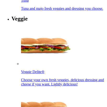
Tuna​​​​‌ ‍ ​‍​‍‌‍ ‌ ​‍‌‍‍‌‌‍‌ ‌‍‍‌‌‍ ‍​‍​‍​ ‍‍​‍​‍‌ ​ ‌‍​‌‌‍ ‍‌‍‍‌‌ ‌​‌ ‍‌​‍ ‍‌‍‍‌‌‍ ​‍​‍​‍ ​​‍​‍‌‍‍​‌ ​‍‌‍‌‌‌‍‌‍​‍​‍​ ‍‍​‍​‍‌‍‍​‌ ‌​‌ ‌​‌ ​​‌ ​ ​ ‍‍​‍ ​‍ ‌‍ ‍‌‍ ‌ ​‍‌‍‌​‌‍‍‌‌‍​ ​‍ ‌‌‍​‍‌‍‍‌‌ ‌​‌‍‌‌‌ ​ ​‍ ‌‌‍‌ ‌ ​‍‌‍ ‌ ‌‌‌ ​​​‍ ‌‌ ​ ‌ ‌​‌ ‌‌‌‍‌​‌‍‍‌‌‍ ​‍ ‍‌ ‌‍‌‍‌‌‌ ​‍‌‍​ ‌‍‌‌‌‍ ​​‍ ‍‌‍​‌‌ ​​‌ ​​​‍ ‌‍‍‌‌‍ ‍‌ ‌​‌‍‌‌‌‍ ‍‌ ‌​​‍ ‌‍‌‌‌‍‌​‌‍‍‌‌ ‌​​‍ ‌‍ ‌‌‍ ‌‍‌​‌‍‌‌​ ‌‌ ​​‌ ​‍‌‍‌‌‌ ​ ‌‍‌‌‌‍ ‍‌ ‌​‌‍​‌‌ ‌​‌‍‍‌‌‍ ‌‍ ‍​ ‍ ‌‍‍‌‌‍‌​​ ‌​ ‌ ​ ‌‌‌‍‌‌​ ‌ ‌‍‌​​ ​‌​ ‍‌​ ‍‌​‍ ‌​ ​‌‌‍‌​​ ​‍​ ‌‌​‍ ‌​ ‌​‌‍​ ​ ‍​‌‍​ ​‍ ‌​ ‍​​ ​‍‌‍‌‍‌‍​‌​‍ ‌​ ​ ​ ‍‌​ ‌ ​ ‌‌​ ​‍​ ​‌​ ‌ ​ ​‍‌‍‌‌​ ‌‌​ ‍​​ ‌​​ ‍ ‌ ‌​‌ ‍‌‌ ​​‌‍‌‌​ ‌‌ ​​‌ ​‍‌‍ ‌‍‌​‌ ‌‌‌‍​ ‌ ‌​​ ‍ ‌ ​​‌‍​‌‌ ‌​‌‍‍​​ ‌‌‍ ‍‌‍​‌‌‍ ‌‌‍‌‌​‍‌‌​ ‌‌‌​​‍‌‌ ‌‍‍ ‌‍‌‌‌ ‍‌​‍‌‌​ ​ ‌​‌​​‍‌‌​ ​ ‌​‌​​‍‌‌​ ​‍​ ​‍‌‍‌‌‌‍ ‍​‍‌‌​ ​‍​ ​‍​‍‌‌​ ‌‌‌​‌​​‍ ‍‌ ‌‍‌‍​‌‌‍ ​‌ ‌‌‌‍‌‌​ ‌‍​‍‌‍​‌‌ ​ ‌‍‌‌‌‌‌‌‌ ​‍‌‍ ​​ ‌‌‍‍​‌ ‌​‌ ‌​‌ ​​‌ ​ ​‍‌‌​ ​ ‌​​‌​‍‌‌​ ​‍‌​‌‍​‍‌‌​ ​‍‌​‌‍‌‍ ‍‌‍ ‌ ​‍‌‍‌​‌‍‍‌‌‍​ ​‍ ‌‌‍​‍‌‍‍‌‌ ‌​‌‍‌‌‌ ​ ​‍ ‌‌‍‌ ‌ ​‍‌‍ ‌ ‌‌‌ ​​​‍ ‌‌ ​ ‌ ‌​‌ ‌‌‌‍‌​‌‍‍‌‌‍ ​‍ ‍‌ ‌‍‌‍‌‌‌ ​‍‌‍​ ‌‍‌‌‌‍ ​​‍ ‍‌‍​‌‌ ​​‌ ​​​‍‌‍‌‍‍‌‌‍‌​​ ‌​ ‌ ​ ‌‌‌‍‌‌​ ‌ ‌‍‌​​ ​‌​ ‍‌​ ‍‌​‍ ‌​ ​‌‌‍‌​​ ​‍​ ‌‌​‍ ‌​ ‌​‌‍​ ​ ‍​‌‍​ ​‍ ‌​ ‍​​ ​‍‌‍‌‍‌‍​‌​‍ ‌​ ​ ​ ‍‌​ ‌ ​ ‌‌​ ​‍​ ​‌​ ‌ ​ ​‍‌‍‌‌​ ‌‌​ ‍​​ ‌​​‍‌‍‌ ‌​‌ ‍‌‌ ​​‌‍‌‌​ ‌‌ ​​‌ ​‍‌‍ ‌‍‌​‌ ‌‌‌‍​ ‌ ‌​​‍‌‍‌ ​​‌‍​‌‌ ‌​‌‍‍​​ ‌‌‍ ‍‌‍​‌‌‍ ‌‌‍‌‌​‍‌‌​ ‌‌‌​​‍‌‌ ‌‍‍ ‌‍‌‌‌ ‍‌​‍‌‌​ ​ ‌​‌​​‍‌‌​ ​ ‌​‌​​‍‌‌​ ​‍​ ​‍‌‍‌‌‌‍ ‍​‍‌‌​ ​‍​ ​‍​‍‌‌​ ‌‌‌​‌​​‍ ‍‌ ‌‍‌‍​‌‌‍ ​‌ ‌‌‌‍‌‌​‍‌‍‌ ​​‌‍‌‌‌ ​‍‌ ​ ‌ ​​‌‍‌‌‌‍​ ‌ ‌​‌‍‍‌‌ ‌‍‌‍‌‌​ ‌‌ ​​‌ ‌‌‌‍​‍‌‍ ​‌‍‍‌‌ ​ ‌‍‍​‌‍‌‌‌‍‌​​‍​‍‌ ‌
Tuna and majo fresh veggies and dressing you choose.​​​​‌ ‍ ​‍​‍‌‍ ‌ ​‍‌‍‍‌‌‍‌ ‌‍‍‌‌‍ ‍​‍​‍​ ‍‍​‍​‍‌ ​ ‌‍​‌‌‍ ‍‌‍‍‌‌ ‌​‌ ‍‌​‍ ‍‌‍‍‌‌‍ ​‍​‍​‍ ​​‍​‍‌‍‍​‌ ​‍‌‍‌‌‌‍‌‍​‍​‍​ ‍‍​‍​‍‌‍‍​‌ ‌​‌ ‌​‌ ​​‌ ​ ​ ‍‍​‍ ​‍ ‌‍ ‍‌‍ ‌ ​‍‌‍‌​‌‍‍‌‌‍​ ​‍ ‌‌‍​‍‌‍‍‌‌ ‌​‌‍‌‌‌ ​ ​‍ ‌‌‍‌ ‌ ​‍‌‍ ‌ ‌‌‌ ​​​‍ ‌‌ ​ ‌ ‌​‌ ‌‌‌‍‌​‌‍‍‌‌‍ ​‍ ‍‌ ‌‍‌‍‌‌‌ ​‍‌‍​ ‌‍‌‌‌‍ ​​‍ ‍‌‍​‌‌ ​​‌ ​​​‍ ‌‍‍‌‌‍ ‍‌ ‌​‌‍‌‌‌‍ ‍‌ ‌​​‍ ‌‍‌‌‌‍‌​‌‍‍‌‌ ‌​​‍ ‌‍ ‌‌‍ ‌‍‌​‌‍‌‌​ ‌‌ ​​‌ ​‍‌‍‌‌‌ ​ ‌‍‌‌‌‍ ‍‌ ‌​‌‍​‌‌ ‌​‌‍‍‌‌‍ ‌‍ ‍​ ‍ ‌‍‍‌‌‍‌​​ ‌​ ‌ ​ ‌‌‌‍‌‌​ ‌ ‌‍‌​​ ​‌​ ‍‌​ ‍‌​‍ ‌​ ​‌‌‍‌​​ ​‍​ ‌‌​‍ ‌​ ‌​‌‍​ ​ ‍​‌‍​ ​‍ ‌​ ‍​​ ​‍‌‍‌‍‌‍​‌​‍ ‌​ ​ ​ ‍‌​ ‌ ​ ‌‌​ ​‍​ ​‌​ ‌ ​ ​‍‌‍‌‌​ ‌‌​ ‍​​ ‌​​ ‍ ‌ ‌​‌ ‍‌‌ ​​‌‍‌‌​ ‌‌ ​​‌ ​‍‌‍ ‌‍‌​‌ ‌‌‌‍​ ‌ ‌​​ ‍ ‌ ​​‌‍​‌‌ ‌​‌‍‍​​ ‌‌ ​ ‌‍‍​‌‍ ‌ ​‍‌ ‌​‌​‌​‌‍‌‌‌ ​ ‌‍​ ‌ ​‍‌‍‍‌‌ ​​‌ ‌​‌‍‍‌‌‍ ‌‍ ‍​‍‌‌​ ‌‌‌​​‍‌‌ ‌‍‍ ‌‍‌‌‌ ‍‌​‍‌‌​ ​ ‌​‌​​‍‌‌​ ​ ‌​‌​​‍‌‌​ ​‍​ ​‍‌‍‌‌‌‍ ‍​‍‌‌​ ​‍​ ​‍​‍‌‌​ ‌‌‌​‌​​‍ ‍‌ ‌‍‌‍​‌‌‍ ​‌ ‌‌‌‍‌‌​ ‌‍​‍‌‍​‌‌ ​ ‌‍‌‌‌‌‌‌‌ ​‍‌‍ ​​ ‌‌‍‍​‌ ‌​‌ ‌​‌ ​​‌ ​ ​‍‌‌​ ​ ‌​​‌​‍‌‌​ ​‍‌​‌‍​‍‌‌​ ​‍‌​‌‍‌‍ ‍‌‍ ‌ ​‍‌‍‌​‌‍‍‌‌‍​ ​‍ ‌‌‍​‍‌‍‍‌‌ ‌​‌‍‌‌‌ ​ ​‍ ‌‌‍‌ ‌ ​‍‌‍ ‌ ‌‌‌ ​​​‍ ‌‌ ​ ‌ ‌​‌ ‌‌‌‍‌​‌‍‍‌‌‍ ​‍ ‍‌ ‌‍‌‍‌‌‌ ​‍‌‍​ ‌‍‌‌‌‍ ​​‍ ‍‌‍​‌‌ ​​‌ ​​​‍‌‍‌‍‍‌‌‍‌​​ ‌​ ‌ ​ ‌‌‌‍‌‌​ ‌ ‌‍‌​​ ​‌​ ‍‌​ ‍‌​‍ ‌​ ​‌‌‍‌​​ ​‍​ ‌‌​‍ ‌​ ‌​‌‍​ ​ ‍​‌‍​ ​‍ ‌​ ‍​​ ​‍‌‍‌‍‌‍​‌​‍ ‌​ ​ ​ ‍‌​ ‌ ​ ‌‌​ ​‍​ ​‌​ ‌ ​ ​‍‌‍‌‌​ ‌‌​ ‍​​ ‌​​‍‌‍‌ ‌​‌ ‍‌‌ ​​‌‍‌‌​ ‌‌ ​​‌ ​‍‌‍ ‌‍‌​‌ ‌‌‌‍​ ‌ ‌​​‍‌‍‌ ​​‌‍​‌‌ ‌​‌‍‍​​ ‌‌ ​ ‌‍‍​‌‍ ‌ ​‍‌ ‌​‌​‌​‌‍‌‌‌ ​ ‌‍​ ‌ ​‍‌‍‍‌‌ ​​‌ ‌​‌‍‍‌‌‍ ‌‍ ‍​‍‌‌​ ‌‌‌​​‍‌‌ ‌‍‍ ‌‍‌‌‌ ‍‌​‍‌‌​ ​ ‌​‌​​‍‌‌​ ​ ‌​‌​​‍‌‌​ ​‍​ ​‍‌‍‌‌‌‍ ‍​‍‌‌​ ​‍​ ​‍​‍‌‌​ ‌‌‌​‌​​‍ ‍‌ ‌‍‌‍​‌‌‍ ​‌ ‌‌‌‍‌‌​‍‌‍‌ ​​‌‍‌‌‌ ​‍‌ ​ ‌ ​​‌‍‌‌‌‍​ ‌ ‌​‌‍‍‌‌ ‌‍‌‍‌‌​ ‌‌ ​​‌ ‌‌‌‍​‍‌‍ ​‌‍‍‌‌ ​ ‌‍‍​‌‍‌‌‌‍‌​​‍​‍‌ ‌
Veggie​​​​‌ ‍ ​‍​‍‌‍ ‌ ​‍‌‍‍‌‌‍‌ ‌‍‍‌‌‍ ‍​‍​‍​ ‍‍​‍​‍‌ ​ ‌‍​‌‌‍ ‍‌‍‍‌‌ ‌​‌ ‍‌​‍ ‍‌‍‍‌‌‍ ​‍​‍​‍ ​​‍​‍‌‍‍​‌ ​‍‌‍‌‌‌‍‌‍​‍​‍​ ‍‍​‍​‍‌‍‍​‌ ‌​‌ ‌​‌ ​​‌ ​ ​ ‍‍​‍ ​‍ ‌‍ ‍‌‍ ‌ ​‍‌‍‌​‌‍‍‌‌‍​ ​‍ ‌‌‍​‍‌‍‍‌‌ ‌​‌‍‌‌‌ ​ ​‍ ‌‌‍‌ ‌ ​‍‌‍ ‌ ‌‌‌ ​​​‍ ‌‌ ​ ‌ ‌​‌ ‌‌‌‍‌​‌‍‍‌‌‍ ​‍ ‍‌ ‌‍‌‍‌‌‌ ​‍‌‍​ ‌‍‌‌‌‍ ​​‍ ‍‌‍​‌‌ ​​‌ ​​​‍ ‌‍‍‌‌‍ ‍‌ ‌​‌‍‌‌‌‍ ‍‌ ‌​​‍ ‌‍‌‌‌‍‌​‌‍‍‌‌ ‌​​‍ ‌‍ ‌‌‍ ‌‍‌​‌‍‌‌​ ‌‌ ​​‌ ​‍‌‍‌‌‌ ​ ‌‍‌‌‌‍ ‍‌ ‌​‌‍​‌‌ ‌​‌‍‍‌‌‍ ‌‍ ‍​ ‍ ‌‍‍‌‌‍‌​​ ‌​ ‍​‌‍‌‌​ ​​‌‍‌‌​ ​‍​ ‌ ‌‍‌‌​ ​ ​‍ ‌​ ‌​​ ​‌​ ‍‌‌‍​ ​‍ ‌​ ‌​‌‍‌​‌‍‌​​ ​‍​‍ ‌​ ‍​​ ‌‍​ ‌‍​ ‌‌​‍ ‌‌‍​ ​ ‌‌​ ‌ ​ ​ ​ ‍‌‌‍​‍​ ‌‌‌‍‌‍​ ‌‌​ ‍‌​ ‌‌​ ‌‌​ ‍ ‌ ‌​‌ ‍‌‌ ​​‌‍‌‌​ ‌‌ ​ ‌ ‌‌‌‍​‍‌‍​ ‌‍​‌‌ ‌​‌‍‌‌‌‍‌ ‌‍ ‌ ​‍‌ ‍‌​ ‍ ‌ ​​‌‍​‌‌ ‌​‌‍‍​​ ‌‌‍ ‍‌‍​‌‌‍ ‌‌‍‌‌​‍‌‌​ ‌‌‌​​‍‌‌ ‌‍‍ ‌‍‌‌‌ ‍‌​‍‌‌​ ​ ‌​‌​​‍‌‌​ ​ ‌​‌​​‍‌‌​ ​‍​ ​‍‌‍‌‌‌‍ ‍​‍‌‌​ ​‍​ ​‍​‍‌‌​ ‌‌‌​‌​​‍ ‍‌ ‌‍‌‍​‌‌‍ ​‌ ‌‌‌‍‌‌​ ‌‍​‍‌‍​‌‌ ​ ‌‍‌‌‌‌‌‌‌ ​‍‌‍ ​​ ‌‌‍‍​‌ ‌​‌ ‌​‌ ​​‌ ​ ​‍‌‌​ ​ ‌​​‌​‍‌‌​ ​‍‌​‌‍​‍‌‌​ ​‍‌​‌‍‌‍ ‍‌‍ ‌ ​‍‌‍‌​‌‍‍‌‌‍​ ​‍ ‌‌‍​‍‌‍‍‌‌ ‌​‌‍‌‌‌ ​ ​‍ ‌‌‍‌ ‌ ​‍‌‍ ‌ ‌‌‌ ​​​‍ ‌‌ ​ ‌ ‌​‌ ‌‌‌‍‌​‌‍‍‌‌‍ ​‍ ‍‌ ‌‍‌‍‌‌‌ ​‍‌‍​ ‌‍‌‌‌‍ ​​‍ ‍‌‍​‌‌ ​​‌ ​​​‍‌‍‌‍‍‌‌‍‌​​ ‌​ ‍​‌‍‌‌​ ​​‌‍‌‌​ ​‍​ ‌ ‌‍‌‌​ ​ ​‍ ‌​ ‌​​ ​‌​ ‍‌‌‍​ ​‍ ‌​ ‌​‌‍‌​‌‍‌​​ ​‍​‍ ‌​ ‍​​ ‌‍​ ‌‍​ ‌‌​‍ ‌‌‍​ ​ ‌‌​ ‌ ​ ​ ​ ‍‌‌‍​‍​ ‌‌‌‍‌‍​ ‌‌​ ‍‌​ ‌‌​ ‌‌​‍‌‍‌ ‌​‌ ‍‌‌ ​​‌‍‌‌​ ‌‌ ​ ‌ ‌‌‌‍​‍‌‍​ ‌‍​‌‌ ‌​‌‍‌‌‌‍‌ ‌‍ ‌ ​‍‌ ‍‌​‍‌‍‌ ​​‌‍​‌‌ ‌​‌‍‍​​ ‌‌‍ ‍‌‍​‌‌‍ ‌‌‍‌‌​‍‌‌​ ‌‌‌​​‍‌‌ ‌‍‍ ‌‍‌‌‌ ‍‌​‍‌‌​ ​ ‌​‌​​‍‌‌​ ​ ‌​‌​​‍‌‌​ ​‍​ ​‍‌‍‌‌‌‍ ‍​‍‌‌​ ​‍​ ​‍​‍‌‌​ ‌‌‌​‌​​‍ ‍‌ ‌‍‌‍​‌‌‍ ​‌ ‌‌‌‍‌‌​‍‌‍‌ ​​‌‍‌‌‌ ​‍‌ ​ ‌ ​​‌‍‌‌‌‍​ ‌ ‌​‌‍‍‌‌ ‌‍‌‍‌‌​ ‌‌ ​​‌ ‌‌‌‍​‍‌‍ ​‌‍‍‌‌ ​ ‌‍‍​‌‍‌‌‌‍‌​​‍​‍‌ ‌
Veggie Delite®​​​​‌ ‍ ​‍​‍‌‍ ‌ ​‍‌‍‍‌‌‍‌ ‌‍‍‌‌‍ ‍​‍​‍​ ‍‍​‍​‍‌ ​ ‌‍​‌‌‍ ‍‌‍‍‌‌ ‌​‌ ‍‌​‍ ‍‌‍‍‌‌‍ ​‍​‍​‍ ​​‍​‍‌‍‍​‌ ​‍‌‍‌‌‌‍‌‍​‍​‍​ ‍‍​‍​‍‌‍‍​‌ ‌​‌ ‌​‌ ​​‌ ​ ​ ‍‍​‍ ​‍ ‌‍ ‍‌‍ ‌ ​‍‌‍‌​‌‍‍‌‌‍​ ​‍ ‌‌‍​‍‌‍‍‌‌ ‌​‌‍‌‌‌ ​ ​‍ ‌‌‍‌ ‌ ​‍‌‍ ‌ ‌‌‌ ​​​‍ ‌‌ ​ ‌ ‌​‌ ‌‌‌‍‌​‌‍‍‌‌‍ ​‍ ‍‌ ‌‍‌‍‌‌‌ ​‍‌‍​ ‌‍‌‌‌‍ ​​‍ ‍‌‍​‌‌ ​​‌ ​​​‍ ‌‍‍‌‌‍ ‍‌ ‌​‌‍‌‌‌‍ ‍‌ ‌​​‍ ‌‍‌‌‌‍‌​‌‍‍‌‌ ‌​​‍ ‌‍ ‌‌‍ ‌‍‌​‌‍‌‌​ ‌‌ ​​‌ ​‍‌‍‌‌‌ ​ ‌‍‌‌‌‍ ‍‌ ‌​‌‍​‌‌ ‌​‌‍‍‌‌‍ ‌‍ ‍​ ‍ ‌‍‍‌‌‍‌​​ ‌​ ‍​​ ‌‌​ ‍‌​ ‌‌​ ‌​‌‍​ ​ ​ ‌‍​‍​‍ ‌​ ​‍​ ‌‍‌‍‌‍​ ‌​​‍ ‌​ ‌​​ ​‍‌‍‌‍​ ‌‍​‍ ‌​ ‍​​ ​​​ ‌ ​ ‌ ​‍ ‌‌‍​‍​ ‌‌‌‍‌‌‌‍​‌​ ​​‌‍‌‌​ ‌​​ ​​​ ‌‍​ ​ ​ ‌ ‌‍‌‍​ ‍ ‌ ‌​‌ ‍‌‌ ​​‌‍‌‌​ ‌‌ ​​‌ ​‍‌‍ ‌‍‌​‌ ‌‌‌‍​ ‌ ‌​​ ‍ ‌ ​​‌‍​‌‌ ‌​‌‍‍​​ ‌‌‍ ‍‌‍​‌‌‍ ‌‌‍‌‌​‍‌‌​ ‌‌‌​​‍‌‌ ‌‍‍ ‌‍‌‌‌ ‍‌​‍‌‌​ ​ ‌​‌​​‍‌‌​ ​ ‌​‌​​‍‌‌​ ​‍​ ​‍‌‍‌‌‌‍ ‍​‍‌‌​ ​‍​ ​‍​‍‌‌​ ‌‌‌​‌​​‍ ‍‌ ‌‍‌‍​‌‌‍ ​‌ ‌‌‌‍‌‌​ ‌‍​‍‌‍​‌‌ ​ ‌‍‌‌‌‌‌‌‌ ​‍‌‍ ​​ ‌‌‍‍​‌ ‌​‌ ‌​‌ ​​‌ ​ ​‍‌‌​ ​ ‌​​‌​‍‌‌​ ​‍‌​‌‍​‍‌‌​ ​‍‌​‌‍‌‍ ‍‌‍ ‌ ​‍‌‍‌​‌‍‍‌‌‍​ ​‍ ‌‌‍​‍‌‍‍‌‌ ‌​‌‍‌‌‌ ​ ​‍ ‌‌‍‌ ‌ ​‍‌‍ ‌ ‌‌‌ ​​​‍ ‌‌ ​ ‌ ‌​‌ ‌‌‌‍‌​‌‍‍‌‌‍ ​‍ ‍‌ ‌‍‌‍‌‌‌ ​‍‌‍​ ‌‍‌‌‌‍ ​​‍ ‍‌‍​‌‌ ​​‌ ​​​‍‌‍‌‍‍‌‌‍‌​​ ‌​ ‍​​ ‌‌​ ‍‌​ ‌‌​ ‌​‌‍​ ​ ​ ‌‍​‍​‍ ‌​ ​‍​ ‌‍‌‍‌‍​ ‌​​‍ ‌​ ‌​​ ​‍‌‍‌‍​ ‌‍​‍ ‌​ ‍​​ ​​​ ‌ ​ ‌ ​‍ ‌‌‍​‍​ ‌‌‌‍‌‌‌‍​‌​ ​​‌‍‌‌​ ‌​​ ​​​ ‌‍​ ​ ​ ‌ ‌‍‌‍​‍‌‍‌ ‌​‌ ‍‌‌ ​​‌‍‌‌​ ‌‌ ​​‌ ​‍‌‍ ‌‍‌​‌ ‌‌‌‍​ ‌ ‌​​‍‌‍‌ ​​‌‍​‌‌ ‌​‌‍‍​​ ‌‌‍ ‍‌‍​‌‌‍ ‌‌‍‌‌​‍‌‌​ ‌‌‌​​‍‌‌ ‌‍‍ ‌‍‌‌‌ ‍‌​‍‌‌​ ​ ‌​‌​​‍‌‌​ ​ ‌​‌​​‍‌‌​ ​‍​ ​‍‌‍‌‌‌‍ ‍​‍‌‌​ ​‍​ ​‍​‍‌‌​ ‌‌‌​‌​​‍ ‍‌ ‌‍‌‍​‌‌‍ ​‌ ‌‌‌‍‌‌​‍‌‍‌ ​​‌‍‌‌‌ ​‍‌ ​ ‌ ​​‌‍‌‌‌‍​ ‌ ‌​‌‍‍‌‌ ‌‍‌‍‌‌​ ‌‌ ​​‌ ‌‌‌‍​‍‌‍ ​‌‍‍‌‌ ​ ‌‍‍​‌‍‌‌‌‍‌​​‍​‍‌ ‌
Choose your own fresh veggies, delicious dressing and
cheese if you want. Lightly delicious!​​​​‌ ‍ ​‍​‍‌‍ ‌ ​‍‌‍‍‌‌‍‌ ‌‍‍‌‌‍ ‍​‍​‍​ ‍‍​‍​‍‌ ​ ‌‍​‌‌‍ ‍‌‍‍‌‌ ‌​‌ ‍‌​‍ ‍‌‍‍‌‌‍ ​‍​‍​‍ ​​‍​‍‌‍‍​‌ ​‍‌‍‌‌‌‍‌‍​‍​‍​ ‍‍​‍​‍‌‍‍​‌ ‌​‌ ‌​‌ ​​‌ ​ ​ ‍‍​‍ ​‍ ‌‍ ‍‌‍ ‌ ​‍‌‍‌​‌‍‍‌‌‍​ ​‍ ‌‌‍​‍‌‍‍‌‌ ‌​‌‍‌‌‌ ​ ​‍ ‌‌‍‌ ‌ ​‍‌‍ ‌ ‌‌‌ ​​​‍ ‌‌ ​ ‌ ‌​‌ ‌‌‌‍‌​‌‍‍‌‌‍ ​‍ ‍‌ ‌‍‌‍‌‌‌ ​‍‌‍​ ‌‍‌‌‌‍ ​​‍ ‍‌‍​‌‌ ​​‌ ​​​‍ ‌‍‍‌‌‍ ‍‌ ‌​‌‍‌‌‌‍ ‍‌ ‌​​‍ ‌‍‌‌‌‍‌​‌‍‍‌‌ ‌​​‍ ‌‍ ‌‌‍ ‌‍‌​‌‍‌‌​ ‌‌ ​​‌ ​‍‌‍‌‌‌ ​ ‌‍‌‌‌‍ ‍‌ ‌​‌‍​‌‌ ‌​‌‍‍‌‌‍ ‌‍ ‍​ ‍ ‌‍‍‌‌‍‌​​ ‌​ ‍​​ ‌‌​ ‍‌​ ‌‌​ ‌​‌‍​ ​ ​ ‌‍​‍​‍ ‌​ ​‍​ ‌‍‌‍‌‍​ ‌​​‍ ‌​ ‌​​ ​‍‌‍‌‍​ ‌‍​‍ ‌​ ‍​​ ​​​ ‌ ​ ‌ ​‍ ‌‌‍​‍​ ‌‌‌‍‌‌‌‍​‌​ ​​‌‍‌‌​ ‌​​ ​​​ ‌‍​ ​ ​ ‌ ‌‍‌‍​ ‍ ‌ ‌​‌ ‍‌‌ ​​‌‍‌‌​ ‌‌ ​​‌ ​‍‌‍ ‌‍‌​‌ ‌‌‌‍​ ‌ ‌​​ ‍ ‌ ​​‌‍​‌‌ ‌​‌‍‍​​ ‌‌ ​ ‌‍‍​‌‍ ‌ ​‍‌ ‌​‌​‌​‌‍‌‌‌ ​ ‌‍​ ‌ ​‍‌‍‍‌‌ ​​‌ ‌​‌‍‍‌‌‍ ‌‍ ‍​‍‌‌​ ‌‌‌​​‍‌‌ ‌‍‍ ‌‍‌‌‌ ‍‌​‍‌‌​ ​ ‌​‌​​‍‌‌​ ​ ‌​‌​​‍‌‌​ ​‍​ ​‍‌‍‌‌‌‍ ‍​‍‌‌​ ​‍​ ​‍​‍‌‌​ ‌‌‌​‌​​‍ ‍‌ ‌‍‌‍​‌‌‍ ​‌ ‌‌‌‍‌‌​ ‌‍​‍‌‍​‌‌ ​ ‌‍‌‌‌‌‌‌‌ ​‍‌‍ ​​ ‌‌‍‍​‌ ‌​‌ ‌​‌ ​​‌ ​ ​‍‌‌​ ​ ‌​​‌​‍‌‌​ ​‍‌​‌‍​‍‌‌​ ​‍‌​‌‍‌‍ ‍‌‍ ‌ ​‍‌‍‌​‌‍‍‌‌‍​ ​‍ ‌‌‍​‍‌‍‍‌‌ ‌​‌‍‌‌‌ ​ ​‍ ‌‌‍‌ ‌ ​‍‌‍ ‌ ‌‌‌ ​​​‍ ‌‌ ​ ‌ ‌​‌ ‌‌‌‍‌​‌‍‍‌‌‍ ​‍ ‍‌ ‌‍‌‍‌‌‌ ​‍‌‍​ ‌‍‌‌‌‍ ​​‍ ‍‌‍​‌‌ ​​‌ ​​​‍‌‍‌‍‍‌‌‍‌​​ ‌​ ‍​​ ‌‌​ ‍‌​ ‌‌​ ‌​‌‍​ ​ ​ ‌‍​‍​‍ ‌​ ​‍​ ‌‍‌‍‌‍​ ‌​​‍ ‌​ ‌​​ ​‍‌‍‌‍​ ‌‍​‍ ‌​ ‍​​ ​​​ ‌ ​ ‌ ​‍ ‌‌‍​‍​ ‌‌‌‍‌‌‌‍​‌​ ​​‌‍‌‌​ ‌​​ ​​​ ‌‍​ ​ ​ ‌ ‌‍‌‍​‍‌‍‌ ‌​‌ ‍‌‌ ​​‌‍‌‌​ ‌‌ ​​‌ ​‍‌‍ ‌‍‌​‌ ‌‌‌‍​ ‌ ‌​​‍‌‍‌ ​​‌‍​‌‌ ‌​‌‍‍​​ ‌‌ ​ ‌‍‍​‌‍ ‌ ​‍‌ ‌​‌​‌​‌‍‌‌‌ ​ ‌‍​ ‌ ​‍‌‍‍‌‌ ​​‌ ‌​‌‍‍‌‌‍ ‌‍ ‍​‍‌‌​ ‌‌‌​​‍‌‌ ‌‍‍ ‌‍‌‌‌ ‍‌​‍‌‌​ ​ ‌​‌​​‍‌‌​ ​ ‌​‌​​‍‌‌​ ​‍​ ​‍‌‍‌‌‌‍ ‍​‍‌‌​ ​‍​ ​‍​‍‌‌​ ‌‌‌​‌​​‍ ‍‌ ‌‍‌‍​‌‌‍ ​‌ ‌‌‌‍‌‌​‍‌‍‌ ​​‌‍‌‌‌ ​‍‌ ​ ‌ ​​‌‍‌‌‌‍​ ‌ ‌​‌‍‍‌‌ ‌‍‌‍‌‌​ ‌‌ ​​‌ ‌‌‌‍​‍‌‍ ​‌‍‍‌‌ ​ ‌‍‍​‌‍‌‌‌‍‌​​‍​‍‌ ‌