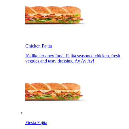
Chicken Fajita​​​​‌ ‍ ​‍​‍‌‍ ‌ ​‍‌‍‍‌‌‍‌ ‌‍‍‌‌‍ ‍​‍​‍​ ‍‍​‍​‍‌ ​ ‌‍​‌‌‍ ‍‌‍‍‌‌ ‌​‌ ‍‌​‍ ‍‌‍‍‌‌‍ ​‍​‍​‍ ​​‍​‍‌‍‍​‌ ​‍‌‍‌‌‌‍‌‍​‍​‍​ ‍‍​‍​‍‌‍‍​‌ ‌​‌ ‌​‌ ​​‌ ​ ​ ‍‍​‍ ​‍ ‌‍ ‍‌‍ ‌ ​‍‌‍‌​‌‍‍‌‌‍​ ​‍ ‌‌‍​‍‌‍‍‌‌ ‌​‌‍‌‌‌ ​ ​‍ ‌‌‍‌ ‌ ​‍‌‍ ‌ ‌‌‌ ​​​‍ ‌‌ ​ ‌ ‌​‌ ‌‌‌‍‌​‌‍‍‌‌‍ ​‍ ‍‌ ‌‍‌‍‌‌‌ ​‍‌‍​ ‌‍‌‌‌‍ ​​‍ ‍‌‍​‌‌ ​​‌ ​​​‍ ‌‍‍‌‌‍ ‍‌ ‌​‌‍‌‌‌‍ ‍‌ ‌​​‍ ‌‍‌‌‌‍‌​‌‍‍‌‌ ‌​​‍ ‌‍ ‌‌‍ ‌‍‌​‌‍‌‌​ ‌‌ ​​‌ ​‍‌‍‌‌‌ ​ ‌‍‌‌‌‍ ‍‌ ‌​‌‍​‌‌ ‌​‌‍‍‌‌‍ ‌‍ ‍​ ‍ ‌‍‍‌‌‍‌​​ ‌​ ‍​​ ​​​ ‌ ​ ‌ ‌‍​‍​ ​‌​ ​‌​ ​‍​‍ ‌​ ‌​​ ‌​​ ‌‌​ ‌‌​‍ ‌​ ‌​‌‍‌‍​ ‌​‌‍‌​​‍ ‌‌‍​‍‌‍‌‌​ ‌‍​ ‌‍​‍ ‌​ ‍‌‌‍‌‌‌‍‌​‌‍‌‍​ ​‌​ ‌‌​ ​‍​ ​​​ ‌‍​ ‌‌​ ‌‌​ ‌‌​ ‍ ‌ ‌​‌ ‍‌‌ ​​‌‍‌‌​ ‌‌ ​​‌ ​‍‌‍ ‌‍‌​‌ ‌‌‌‍​ ‌ ‌​​ ‍ ‌ ​​‌‍​‌‌ ‌​‌‍‍​​ ‌‌‍ ‍‌‍​‌‌‍ ‌‌‍‌‌​‍‌‌​ ‌‌‌​​‍‌‌ ‌‍‍ ‌‍‌‌‌ ‍‌​‍‌‌​ ​ ‌​‌​​‍‌‌​ ​ ‌​‌​​‍‌‌​ ​‍​ ​‍‌‍‌‌‌‍ ‍​‍‌‌​ ​‍​ ​‍​‍‌‌​ ‌‌‌​‌​​‍ ‍‌ ‌‍‌‍​‌‌‍ ​‌ ‌‌‌‍‌‌​ ‌‍​‍‌‍​‌‌ ​ ‌‍‌‌‌‌‌‌‌ ​‍‌‍ ​​ ‌‌‍‍​‌ ‌​‌ ‌​‌ ​​‌ ​ ​‍‌‌​ ​ ‌​​‌​‍‌‌​ ​‍‌​‌‍​‍‌‌​ ​‍‌​‌‍‌‍ ‍‌‍ ‌ ​‍‌‍‌​‌‍‍‌‌‍​ ​‍ ‌‌‍​‍‌‍‍‌‌ ‌​‌‍‌‌‌ ​ ​‍ ‌‌‍‌ ‌ ​‍‌‍ ‌ ‌‌‌ ​​​‍ ‌‌ ​ ‌ ‌​‌ ‌‌‌‍‌​‌‍‍‌‌‍ ​‍ ‍‌ ‌‍‌‍‌‌‌ ​‍‌‍​ ‌‍‌‌‌‍ ​​‍ ‍‌‍​‌‌ ​​‌ ​​​‍‌‍‌‍‍‌‌‍‌​​ ‌​ ‍​​ ​​​ ‌ ​ ‌ ‌‍​‍​ ​‌​ ​‌​ ​‍​‍ ‌​ ‌​​ ‌​​ ‌‌​ ‌‌​‍ ‌​ ‌​‌‍‌‍​ ‌​‌‍‌​​‍ ‌‌‍​‍‌‍‌‌​ ‌‍​ ‌‍​‍ ‌​ ‍‌‌‍‌‌‌‍‌​‌‍‌‍​ ​‌​ ‌‌​ ​‍​ ​​​ ‌‍​ ‌‌​ ‌‌​ ‌‌​‍‌‍‌ ‌​‌ ‍‌‌ ​​‌‍‌‌​ ‌‌ ​​‌ ​‍‌‍ ‌‍‌​‌ ‌‌‌‍​ ‌ ‌​​‍‌‍‌ ​​‌‍​‌‌ ‌​‌‍‍​​ ‌‌‍ ‍‌‍​‌‌‍ ‌‌‍‌‌​‍‌‌​ ‌‌‌​​‍‌‌ ‌‍‍ ‌‍‌‌‌ ‍‌​‍‌‌​ ​ ‌​‌​​‍‌‌​ ​ ‌​‌​​‍‌‌​ ​‍​ ​‍‌‍‌‌‌‍ ‍​‍‌‌​ ​‍​ ​‍​‍‌‌​ ‌‌‌​‌​​‍ ‍‌ ‌‍‌‍​‌‌‍ ​‌ ‌‌‌‍‌‌​‍‌‍‌ ​​‌‍‌‌‌ ​‍‌ ​ ‌ ​​‌‍‌‌‌‍​ ‌ ‌​‌‍‍‌‌ ‌‍‌‍‌‌​ ‌‌ ​​‌ ‌‌‌‍​‍‌‍ ​‌‍‍‌‌ ​ ‌‍‍​‌‍‌‌‌‍‌​​‍​‍‌ ‌
It's like tex-mex food. Fajita seasoned chicken, fresh
veggies and tasty dressing. Ay Ay Ay! ​​​​‌ ‍ ​‍​‍‌‍ ‌ ​‍‌‍‍‌‌‍‌ ‌‍‍‌‌‍ ‍​‍​‍​ ‍‍​‍​‍‌ ​ ‌‍​‌‌‍ ‍‌‍‍‌‌ ‌​‌ ‍‌​‍ ‍‌‍‍‌‌‍ ​‍​‍​‍ ​​‍​‍‌‍‍​‌ ​‍‌‍‌‌‌‍‌‍​‍​‍​ ‍‍​‍​‍‌‍‍​‌ ‌​‌ ‌​‌ ​​‌ ​ ​ ‍‍​‍ ​‍ ‌‍ ‍‌‍ ‌ ​‍‌‍‌​‌‍‍‌‌‍​ ​‍ ‌‌‍​‍‌‍‍‌‌ ‌​‌‍‌‌‌ ​ ​‍ ‌‌‍‌ ‌ ​‍‌‍ ‌ ‌‌‌ ​​​‍ ‌‌ ​ ‌ ‌​‌ ‌‌‌‍‌​‌‍‍‌‌‍ ​‍ ‍‌ ‌‍‌‍‌‌‌ ​‍‌‍​ ‌‍‌‌‌‍ ​​‍ ‍‌‍​‌‌ ​​‌ ​​​‍ ‌‍‍‌‌‍ ‍‌ ‌​‌‍‌‌‌‍ ‍‌ ‌​​‍ ‌‍‌‌‌‍‌​‌‍‍‌‌ ‌​​‍ ‌‍ ‌‌‍ ‌‍‌​‌‍‌‌​ ‌‌ ​​‌ ​‍‌‍‌‌‌ ​ ‌‍‌‌‌‍ ‍‌ ‌​‌‍​‌‌ ‌​‌‍‍‌‌‍ ‌‍ ‍​ ‍ ‌‍‍‌‌‍‌​​ ‌​ ‍​​ ​​​ ‌ ​ ‌ ‌‍​‍​ ​‌​ ​‌​ ​‍​‍ ‌​ ‌​​ ‌​​ ‌‌​ ‌‌​‍ ‌​ ‌​‌‍‌‍​ ‌​‌‍‌​​‍ ‌‌‍​‍‌‍‌‌​ ‌‍​ ‌‍​‍ ‌​ ‍‌‌‍‌‌‌‍‌​‌‍‌‍​ ​‌​ ‌‌​ ​‍​ ​​​ ‌‍​ ‌‌​ ‌‌​ ‌‌​ ‍ ‌ ‌​‌ ‍‌‌ ​​‌‍‌‌​ ‌‌ ​​‌ ​‍‌‍ ‌‍‌​‌ ‌‌‌‍​ ‌ ‌​​ ‍ ‌ ​​‌‍​‌‌ ‌​‌‍‍​​ ‌‌ ​ ‌‍‍​‌‍ ‌ ​‍‌ ‌​‌​‌​‌‍‌‌‌ ​ ‌‍​ ‌ ​‍‌‍‍‌‌ ​​‌ ‌​‌‍‍‌‌‍ ‌‍ ‍​‍‌‌​ ‌‌‌​​‍‌‌ ‌‍‍ ‌‍‌‌‌ ‍‌​‍‌‌​ ​ ‌​‌​​‍‌‌​ ​ ‌​‌​​‍‌‌​ ​‍​ ​‍‌‍‌‌‌‍ ‍​‍‌‌​ ​‍​ ​‍​‍‌‌​ ‌‌‌​‌​​‍ ‍‌ ‌‍‌‍​‌‌‍ ​‌ ‌‌‌‍‌‌​ ‌‍​‍‌‍​‌‌ ​ ‌‍‌‌‌‌‌‌‌ ​‍‌‍ ​​ ‌‌‍‍​‌ ‌​‌ ‌​‌ ​​‌ ​ ​‍‌‌​ ​ ‌​​‌​‍‌‌​ ​‍‌​‌‍​‍‌‌​ ​‍‌​‌‍‌‍ ‍‌‍ ‌ ​‍‌‍‌​‌‍‍‌‌‍​ ​‍ ‌‌‍​‍‌‍‍‌‌ ‌​‌‍‌‌‌ ​ ​‍ ‌‌‍‌ ‌ ​‍‌‍ ‌ ‌‌‌ ​​​‍ ‌‌ ​ ‌ ‌​‌ ‌‌‌‍‌​‌‍‍‌‌‍ ​‍ ‍‌ ‌‍‌‍‌‌‌ ​‍‌‍​ ‌‍‌‌‌‍ ​​‍ ‍‌‍​‌‌ ​​‌ ​​​‍‌‍‌‍‍‌‌‍‌​​ ‌​ ‍​​ ​​​ ‌ ​ ‌ ‌‍​‍​ ​‌​ ​‌​ ​‍​‍ ‌​ ‌​​ ‌​​ ‌‌​ ‌‌​‍ ‌​ ‌​‌‍‌‍​ ‌​‌‍‌​​‍ ‌‌‍​‍‌‍‌‌​ ‌‍​ ‌‍​‍ ‌​ ‍‌‌‍‌‌‌‍‌​‌‍‌‍​ ​‌​ ‌‌​ ​‍​ ​​​ ‌‍​ ‌‌​ ‌‌​ ‌‌​‍‌‍‌ ‌​‌ ‍‌‌ ​​‌‍‌‌​ ‌‌ ​​‌ ​‍‌‍ ‌‍‌​‌ ‌‌‌‍​ ‌ ‌​​‍‌‍‌ ​​‌‍​‌‌ ‌​‌‍‍​​ ‌‌ ​ ‌‍‍​‌‍ ‌ ​‍‌ ‌​‌​‌​‌‍‌‌‌ ​ ‌‍​ ‌ ​‍‌‍‍‌‌ ​​‌ ‌​‌‍‍‌‌‍ ‌‍ ‍​‍‌‌​ ‌‌‌​​‍‌‌ ‌‍‍ ‌‍‌‌‌ ‍‌​‍‌‌​ ​ ‌​‌​​‍‌‌​ ​ ‌​‌​​‍‌‌​ ​‍​ ​‍‌‍‌‌‌‍ ‍​‍‌‌​ ​‍​ ​‍​‍‌‌​ ‌‌‌​‌​​‍ ‍‌ ‌‍‌‍​‌‌‍ ​‌ ‌‌‌‍‌‌​‍‌‍‌ ​​‌‍‌‌‌ ​‍‌ ​ ‌ ​​‌‍‌‌‌‍​ ‌ ‌​‌‍‍‌‌ ‌‍‌‍‌‌​ ‌‌ ​​‌ ‌‌‌‍​‍‌‍ ​‌‍‍‌‌ ​ ‌‍‍​‌‍‌‌‌‍‌​​‍​‍‌ ‌
Fiesta Fajita​​​​‌ ‍ ​‍​‍‌‍ ‌ ​‍‌‍‍‌‌‍‌ ‌‍‍‌‌‍ ‍​‍​‍​ ‍‍​‍​‍‌ ​ ‌‍​‌‌‍ ‍‌‍‍‌‌ ‌​‌ ‍‌​‍ ‍‌‍‍‌‌‍ ​‍​‍​‍ ​​‍​‍‌‍‍​‌ ​‍‌‍‌‌‌‍‌‍​‍​‍​ ‍‍​‍​‍‌‍‍​‌ ‌​‌ ‌​‌ ​​‌ ​ ​ ‍‍​‍ ​‍ ‌‍ ‍‌‍ ‌ ​‍‌‍‌​‌‍‍‌‌‍​ ​‍ ‌‌‍​‍‌‍‍‌‌ ‌​‌‍‌‌‌ ​ ​‍ ‌‌‍‌ ‌ ​‍‌‍ ‌ ‌‌‌ ​​​‍ ‌‌ ​ ‌ ‌​‌ ‌‌‌‍‌​‌‍‍‌‌‍ ​‍ ‍‌ ‌‍‌‍‌‌‌ ​‍‌‍​ ‌‍‌‌‌‍ ​​‍ ‍‌‍​‌‌ ​​‌ ​​​‍ ‌‍‍‌‌‍ ‍‌ ‌​‌‍‌‌‌‍ ‍‌ ‌​​‍ ‌‍‌‌‌‍‌​‌‍‍‌‌ ‌​​‍ ‌‍ ‌‌‍ ‌‍‌​‌‍‌‌​ ‌‌ ​​‌ ​‍‌‍‌‌‌ ​ ‌‍‌‌‌‍ ‍‌ ‌​‌‍​‌‌ ‌​‌‍‍‌‌‍ ‌‍ ‍​ ‍ ‌‍‍‌‌‍‌​​ ‌​ ​ ​ ‌ ‌‍‌‌​ ​​​ ‌​​ ​​‌‍​‌‌‍‌‍​‍ ‌​ ‌​‌‍‌​‌‍‌​​ ​‌​‍ ‌​ ‌​​ ​‌​ ​‌‌‍​ ​‍ ‌​ ‍​​ ​ ​ ‌​​ ​‌​‍ ‌​ ​‌​ ‍​‌‍‌‍​ ‌​​ ​‌​ ‌‌​ ‌​‌‍​‌​ ‌​​ ​‍​ ​ ‌‍‌‌​ ‍ ‌ ‌​‌ ‍‌‌ ​​‌‍‌‌​ ‌‌ ​​‌ ​‍‌‍ ‌‍‌​‌ ‌‌‌‍​ ‌ ‌​​ ‍ ‌ ​​‌‍​‌‌ ‌​‌‍‍​​ ‌‌‍ ‍‌‍​‌‌‍ ‌‌‍‌‌​‍‌‌​ ‌‌‌​​‍‌‌ ‌‍‍ ‌‍‌‌‌ ‍‌​‍‌‌​ ​ ‌​‌​​‍‌‌​ ​ ‌​‌​​‍‌‌​ ​‍​ ​‍‌‍‌‌‌‍ ‍​‍‌‌​ ​‍​ ​‍​‍‌‌​ ‌‌‌​‌​​‍ ‍‌ ‌‍‌‍​‌‌‍ ​‌ ‌‌‌‍‌‌​ ‌‍​‍‌‍​‌‌ ​ ‌‍‌‌‌‌‌‌‌ ​‍‌‍ ​​ ‌‌‍‍​‌ ‌​‌ ‌​‌ ​​‌ ​ ​‍‌‌​ ​ ‌​​‌​‍‌‌​ ​‍‌​‌‍​‍‌‌​ ​‍‌​‌‍‌‍ ‍‌‍ ‌ ​‍‌‍‌​‌‍‍‌‌‍​ ​‍ ‌‌‍​‍‌‍‍‌‌ ‌​‌‍‌‌‌ ​ ​‍ ‌‌‍‌ ‌ ​‍‌‍ ‌ ‌‌‌ ​​​‍ ‌‌ ​ ‌ ‌​‌ ‌‌‌‍‌​‌‍‍‌‌‍ ​‍ ‍‌ ‌‍‌‍‌‌‌ ​‍‌‍​ ‌‍‌‌‌‍ ​​‍ ‍‌‍​‌‌ ​​‌ ​​​‍‌‍‌‍‍‌‌‍‌​​ ‌​ ​ ​ ‌ ‌‍‌‌​ ​​​ ‌​​ ​​‌‍​‌‌‍‌‍​‍ ‌​ ‌​‌‍‌​‌‍‌​​ ​‌​‍ ‌​ ‌​​ ​‌​ ​‌‌‍​ ​‍ ‌​ ‍​​ ​ ​ ‌​​ ​‌​‍ ‌​ ​‌​ ‍​‌‍‌‍​ ‌​​ ​‌​ ‌‌​ ‌​‌‍​‌​ ‌​​ ​‍​ ​ ‌‍‌‌​‍‌‍‌ ‌​‌ ‍‌‌ ​​‌‍‌‌​ ‌‌ ​​‌ ​‍‌‍ ‌‍‌​‌ ‌‌‌‍​ ‌ ‌​​‍‌‍‌ ​​‌‍​‌‌ ‌​‌‍‍​​ ‌‌‍ ‍‌‍​‌‌‍ ‌‌‍‌‌​‍‌‌​ ‌‌‌​​‍‌‌ ‌‍‍ ‌‍‌‌‌ ‍‌​‍‌‌​ ​ ‌​‌​​‍‌‌​ ​ ‌​‌​​‍‌‌​ ​‍​ ​‍‌‍‌‌‌‍ ‍​‍‌‌​ ​‍​ ​‍​‍‌‌​ ‌‌‌​‌​​‍ ‍‌ ‌‍‌‍​‌‌‍ ​‌ ‌‌‌‍‌‌​‍‌‍‌ ​​‌‍‌‌‌ ​‍‌ ​ ‌ ​​‌‍‌‌‌‍​ ‌ ‌​‌‍‍‌‌ ‌‍‌‍‌‌​ ‌‌ ​​‌ ‌‌‌‍​‍‌‍ ​‌‍‍‌‌ ​ ‌‍‍​‌‍‌‌‌‍‌​​‍​‍‌ ‌