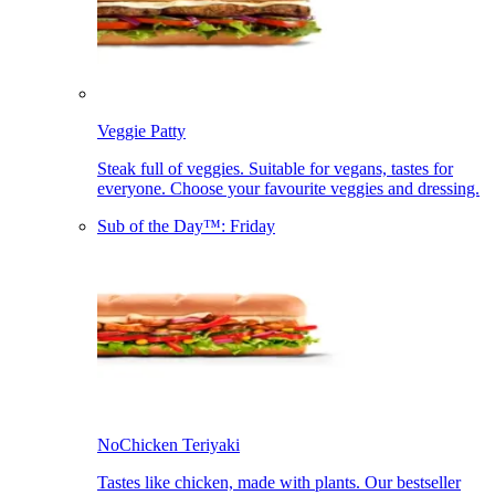
Veggie Patty​​​​‌ ‍ ​‍​‍‌‍ ‌ ​‍‌‍‍‌‌‍‌ ‌‍‍‌‌‍ ‍​‍​‍​ ‍‍​‍​‍‌ ​ ‌‍​‌‌‍ ‍‌‍‍‌‌ ‌​‌ ‍‌​‍ ‍‌‍‍‌‌‍ ​‍​‍​‍ ​​‍​‍‌‍‍​‌ ​‍‌‍‌‌‌‍‌‍​‍​‍​ ‍‍​‍​‍‌‍‍​‌ ‌​‌ ‌​‌ ​​‌ ​ ​ ‍‍​‍ ​‍ ‌‍ ‍‌‍ ‌ ​‍‌‍‌​‌‍‍‌‌‍​ ​‍ ‌‌‍​‍‌‍‍‌‌ ‌​‌‍‌‌‌ ​ ​‍ ‌‌‍‌ ‌ ​‍‌‍ ‌ ‌‌‌ ​​​‍ ‌‌ ​ ‌ ‌​‌ ‌‌‌‍‌​‌‍‍‌‌‍ ​‍ ‍‌ ‌‍‌‍‌‌‌ ​‍‌‍​ ‌‍‌‌‌‍ ​​‍ ‍‌‍​‌‌ ​​‌ ​​​‍ ‌‍‍‌‌‍ ‍‌ ‌​‌‍‌‌‌‍ ‍‌ ‌​​‍ ‌‍‌‌‌‍‌​‌‍‍‌‌ ‌​​‍ ‌‍ ‌‌‍ ‌‍‌​‌‍‌‌​ ‌‌ ​​‌ ​‍‌‍‌‌‌ ​ ‌‍‌‌‌‍ ‍‌ ‌​‌‍​‌‌ ‌​‌‍‍‌‌‍ ‌‍ ‍​ ‍ ‌‍‍‌‌‍‌​​ ‌‌‍‌‍​ ‌‍​ ‌​​ ‌ ​ ​​‌‍​‌‌‍‌‍​ ‍‌​‍ ‌​ ‌‌​ ​​​ ​‌‌‍‌‌​‍ ‌​ ‌​​ ​ ​ ‍​​ ‍‌​‍ ‌​ ‍‌​ ‍‌‌‍‌‍​ ‌‍​‍ ‌​ ​‍​ ​​‌‍​‌‌‍​ ‌‍‌‍​ ‍​​ ‌‌​ ​‌​ ‌‍‌‍​ ‌‍​ ​ ‌​​ ‍ ‌ ‌​‌ ‍‌‌ ​​‌‍‌‌​ ‌‌ ​​‌ ​‍‌‍ ‌‍‌​‌ ‌‌‌‍​ ‌ ‌​​ ‍ ‌ ​​‌‍​‌‌ ‌​‌‍‍​​ ‌‌‍ ‍‌‍​‌‌‍ ‌‌‍‌‌​‍‌‌​ ‌‌‌​​‍‌‌ ‌‍‍ ‌‍‌‌‌ ‍‌​‍‌‌​ ​ ‌​‌​​‍‌‌​ ​ ‌​‌​​‍‌‌​ ​‍​ ​‍‌‍‌‌‌‍ ‍​‍‌‌​ ​‍​ ​‍​‍‌‌​ ‌‌‌​‌​​‍ ‍‌ ‌‍‌‍​‌‌‍ ​‌ ‌‌‌‍‌‌​ ‌‍​‍‌‍​‌‌ ​ ‌‍‌‌‌‌‌‌‌ ​‍‌‍ ​​ ‌‌‍‍​‌ ‌​‌ ‌​‌ ​​‌ ​ ​‍‌‌​ ​ ‌​​‌​‍‌‌​ ​‍‌​‌‍​‍‌‌​ ​‍‌​‌‍‌‍ ‍‌‍ ‌ ​‍‌‍‌​‌‍‍‌‌‍​ ​‍ ‌‌‍​‍‌‍‍‌‌ ‌​‌‍‌‌‌ ​ ​‍ ‌‌‍‌ ‌ ​‍‌‍ ‌ ‌‌‌ ​​​‍ ‌‌ ​ ‌ ‌​‌ ‌‌‌‍‌​‌‍‍‌‌‍ ​‍ ‍‌ ‌‍‌‍‌‌‌ ​‍‌‍​ ‌‍‌‌‌‍ ​​‍ ‍‌‍​‌‌ ​​‌ ​​​‍‌‍‌‍‍‌‌‍‌​​ ‌‌‍‌‍​ ‌‍​ ‌​​ ‌ ​ ​​‌‍​‌‌‍‌‍​ ‍‌​‍ ‌​ ‌‌​ ​​​ ​‌‌‍‌‌​‍ ‌​ ‌​​ ​ ​ ‍​​ ‍‌​‍ ‌​ ‍‌​ ‍‌‌‍‌‍​ ‌‍​‍ ‌​ ​‍​ ​​‌‍​‌‌‍​ ‌‍‌‍​ ‍​​ ‌‌​ ​‌​ ‌‍‌‍​ ‌‍​ ​ ‌​​‍‌‍‌ ‌​‌ ‍‌‌ ​​‌‍‌‌​ ‌‌ ​​‌ ​‍‌‍ ‌‍‌​‌ ‌‌‌‍​ ‌ ‌​​‍‌‍‌ ​​‌‍​‌‌ ‌​‌‍‍​​ ‌‌‍ ‍‌‍​‌‌‍ ‌‌‍‌‌​‍‌‌​ ‌‌‌​​‍‌‌ ‌‍‍ ‌‍‌‌‌ ‍‌​‍‌‌​ ​ ‌​‌​​‍‌‌​ ​ ‌​‌​​‍‌‌​ ​‍​ ​‍‌‍‌‌‌‍ ‍​‍‌‌​ ​‍​ ​‍​‍‌‌​ ‌‌‌​‌​​‍ ‍‌ ‌‍‌‍​‌‌‍ ​‌ ‌‌‌‍‌‌​‍‌‍‌ ​​‌‍‌‌‌ ​‍‌ ​ ‌ ​​‌‍‌‌‌‍​ ‌ ‌​‌‍‍‌‌ ‌‍‌‍‌‌​ ‌‌ ​​‌ ‌‌‌‍​‍‌‍ ​‌‍‍‌‌ ​ ‌‍‍​‌‍‌‌‌‍‌​​‍​‍‌ ‌
Steak full of veggies. Suitable for vegans, tastes for
everyone. Choose your favourite veggies and dressing.​​​​‌ ‍ ​‍​‍‌‍ ‌ ​‍‌‍‍‌‌‍‌ ‌‍‍‌‌‍ ‍​‍​‍​ ‍‍​‍​‍‌ ​ ‌‍​‌‌‍ ‍‌‍‍‌‌ ‌​‌ ‍‌​‍ ‍‌‍‍‌‌‍ ​‍​‍​‍ ​​‍​‍‌‍‍​‌ ​‍‌‍‌‌‌‍‌‍​‍​‍​ ‍‍​‍​‍‌‍‍​‌ ‌​‌ ‌​‌ ​​‌ ​ ​ ‍‍​‍ ​‍ ‌‍ ‍‌‍ ‌ ​‍‌‍‌​‌‍‍‌‌‍​ ​‍ ‌‌‍​‍‌‍‍‌‌ ‌​‌‍‌‌‌ ​ ​‍ ‌‌‍‌ ‌ ​‍‌‍ ‌ ‌‌‌ ​​​‍ ‌‌ ​ ‌ ‌​‌ ‌‌‌‍‌​‌‍‍‌‌‍ ​‍ ‍‌ ‌‍‌‍‌‌‌ ​‍‌‍​ ‌‍‌‌‌‍ ​​‍ ‍‌‍​‌‌ ​​‌ ​​​‍ ‌‍‍‌‌‍ ‍‌ ‌​‌‍‌‌‌‍ ‍‌ ‌​​‍ ‌‍‌‌‌‍‌​‌‍‍‌‌ ‌​​‍ ‌‍ ‌‌‍ ‌‍‌​‌‍‌‌​ ‌‌ ​​‌ ​‍‌‍‌‌‌ ​ ‌‍‌‌‌‍ ‍‌ ‌​‌‍​‌‌ ‌​‌‍‍‌‌‍ ‌‍ ‍​ ‍ ‌‍‍‌‌‍‌​​ ‌‌‍‌‍​ ‌‍​ ‌​​ ‌ ​ ​​‌‍​‌‌‍‌‍​ ‍‌​‍ ‌​ ‌‌​ ​​​ ​‌‌‍‌‌​‍ ‌​ ‌​​ ​ ​ ‍​​ ‍‌​‍ ‌​ ‍‌​ ‍‌‌‍‌‍​ ‌‍​‍ ‌​ ​‍​ ​​‌‍​‌‌‍​ ‌‍‌‍​ ‍​​ ‌‌​ ​‌​ ‌‍‌‍​ ‌‍​ ​ ‌​​ ‍ ‌ ‌​‌ ‍‌‌ ​​‌‍‌‌​ ‌‌ ​​‌ ​‍‌‍ ‌‍‌​‌ ‌‌‌‍​ ‌ ‌​​ ‍ ‌ ​​‌‍​‌‌ ‌​‌‍‍​​ ‌‌ ​ ‌‍‍​‌‍ ‌ ​‍‌ ‌​‌​‌​‌‍‌‌‌ ​ ‌‍​ ‌ ​‍‌‍‍‌‌ ​​‌ ‌​‌‍‍‌‌‍ ‌‍ ‍​‍‌‌​ ‌‌‌​​‍‌‌ ‌‍‍ ‌‍‌‌‌ ‍‌​‍‌‌​ ​ ‌​‌​​‍‌‌​ ​ ‌​‌​​‍‌‌​ ​‍​ ​‍‌‍‌‌‌‍ ‍​‍‌‌​ ​‍​ ​‍​‍‌‌​ ‌‌‌​‌​​‍ ‍‌ ‌‍‌‍​‌‌‍ ​‌ ‌‌‌‍‌‌​ ‌‍​‍‌‍​‌‌ ​ ‌‍‌‌‌‌‌‌‌ ​‍‌‍ ​​ ‌‌‍‍​‌ ‌​‌ ‌​‌ ​​‌ ​ ​‍‌‌​ ​ ‌​​‌​‍‌‌​ ​‍‌​‌‍​‍‌‌​ ​‍‌​‌‍‌‍ ‍‌‍ ‌ ​‍‌‍‌​‌‍‍‌‌‍​ ​‍ ‌‌‍​‍‌‍‍‌‌ ‌​‌‍‌‌‌ ​ ​‍ ‌‌‍‌ ‌ ​‍‌‍ ‌ ‌‌‌ ​​​‍ ‌‌ ​ ‌ ‌​‌ ‌‌‌‍‌​‌‍‍‌‌‍ ​‍ ‍‌ ‌‍‌‍‌‌‌ ​‍‌‍​ ‌‍‌‌‌‍ ​​‍ ‍‌‍​‌‌ ​​‌ ​​​‍‌‍‌‍‍‌‌‍‌​​ ‌‌‍‌‍​ ‌‍​ ‌​​ ‌ ​ ​​‌‍​‌‌‍‌‍​ ‍‌​‍ ‌​ ‌‌​ ​​​ ​‌‌‍‌‌​‍ ‌​ ‌​​ ​ ​ ‍​​ ‍‌​‍ ‌​ ‍‌​ ‍‌‌‍‌‍​ ‌‍​‍ ‌​ ​‍​ ​​‌‍​‌‌‍​ ‌‍‌‍​ ‍​​ ‌‌​ ​‌​ ‌‍‌‍​ ‌‍​ ​ ‌​​‍‌‍‌ ‌​‌ ‍‌‌ ​​‌‍‌‌​ ‌‌ ​​‌ ​‍‌‍ ‌‍‌​‌ ‌‌‌‍​ ‌ ‌​​‍‌‍‌ ​​‌‍​‌‌ ‌​‌‍‍​​ ‌‌ ​ ‌‍‍​‌‍ ‌ ​‍‌ ‌​‌​‌​‌‍‌‌‌ ​ ‌‍​ ‌ ​‍‌‍‍‌‌ ​​‌ ‌​‌‍‍‌‌‍ ‌‍ ‍​‍‌‌​ ‌‌‌​​‍‌‌ ‌‍‍ ‌‍‌‌‌ ‍‌​‍‌‌​ ​ ‌​‌​​‍‌‌​ ​ ‌​‌​​‍‌‌​ ​‍​ ​‍‌‍‌‌‌‍ ‍​‍‌‌​ ​‍​ ​‍​‍‌‌​ ‌‌‌​‌​​‍ ‍‌ ‌‍‌‍​‌‌‍ ​‌ ‌‌‌‍‌‌​‍‌‍‌ ​​‌‍‌‌‌ ​‍‌ ​ ‌ ​​‌‍‌‌‌‍​ ‌ ‌​‌‍‍‌‌ ‌‍‌‍‌‌​ ‌‌ ​​‌ ‌‌‌‍​‍‌‍ ​‌‍‍‌‌ ​ ‌‍‍​‌‍‌‌‌‍‌​​‍​‍‌ ‌
Sub of the Day™: Friday​​​​‌ ‍ ​‍​‍‌‍ ‌ ​‍‌‍‍‌‌‍‌ ‌‍‍‌‌‍ ‍​‍​‍​ ‍‍​‍​‍‌ ​ ‌‍​‌‌‍ ‍‌‍‍‌‌ ‌​‌ ‍‌​‍ ‍‌‍‍‌‌‍ ​‍​‍​‍ ​​‍​‍‌‍‍​‌ ​‍‌‍‌‌‌‍‌‍​‍​‍​ ‍‍​‍​‍‌‍‍​‌ ‌​‌ ‌​‌ ​​‌ ​ ​ ‍‍​‍ ​‍ ‌‍ ‍‌‍ ‌ ​‍‌‍‌​‌‍‍‌‌‍​ ​‍ ‌‌‍​‍‌‍‍‌‌ ‌​‌‍‌‌‌ ​ ​‍ ‌‌‍‌ ‌ ​‍‌‍ ‌ ‌‌‌ ​​​‍ ‌‌ ​ ‌ ‌​‌ ‌‌‌‍‌​‌‍‍‌‌‍ ​‍ ‍‌ ‌‍‌‍‌‌‌ ​‍‌‍​ ‌‍‌‌‌‍ ​​‍ ‍‌‍​‌‌ ​​‌ ​​​‍ ‌‍‍‌‌‍ ‍‌ ‌​‌‍‌‌‌‍ ‍‌ ‌​​‍ ‌‍‌‌‌‍‌​‌‍‍‌‌ ‌​​‍ ‌‍ ‌‌‍ ‌‍‌​‌‍‌‌​ ‌‌ ​​‌ ​‍‌‍‌‌‌ ​ ‌‍‌‌‌‍ ‍‌ ‌​‌‍​‌‌ ‌​‌‍‍‌‌‍ ‌‍ ‍​ ‍ ‌‍‍‌‌‍‌​​ ‌‌‍​‌‌‍‌‌‌‍​ ​ ‌‍​ ‍‌​ ​​​ ‌​​ ​‌​‍ ‌‌‍​‌​ ​​‌‍‌​‌‍​‍​‍ ‌​ ‌​‌‍​‌‌‍​ ​ ‍‌​‍ ‌​ ‍‌​ ‌ ‌‍‌​‌‍​‌​‍ ‌​ ‌​​ ​​‌‍​ ​ ‌ ​ ‍​​ ‌‍​ ‍​​ ‌ ​ ‍​‌‍‌​​ ‌​‌‍‌​​ ‍ ‌ ‌​‌ ‍‌‌ ​​‌‍‌‌​ ‌‌ ​​‌ ​‍‌‍ ‌‍‌​‌ ‌‌‌‍​ ‌ ‌​​ ‍ ‌ ​​‌‍​‌‌ ‌​‌‍‍​​ ‌‌‍​‍‌‍​‌‌‍‌​‌‍‌ ‌‍‌‌​‍‌‌​ ‌‌‌​​‍‌‌ ‌‍‍ ‌‍‌‌‌ ‍‌​‍‌‌​ ​ ‌​‌​​‍‌‌​ ​ ‌​‌​​‍‌‌​ ​‍​ ​‍‌‍‌‌‌‍ ‍​‍‌‌​ ​‍​ ​‍​‍‌‌​ ‌‌‌​‌​​‍ ‍‌ ‌‍‌‍​‌‌‍ ​‌ ‌‌‌‍‌‌​ ‌‍​‍‌‍​‌‌ ​ ‌‍‌‌‌‌‌‌‌ ​‍‌‍ ​​ ‌‌‍‍​‌ ‌​‌ ‌​‌ ​​‌ ​ ​‍‌‌​ ​ ‌​​‌​‍‌‌​ ​‍‌​‌‍​‍‌‌​ ​‍‌​‌‍‌‍ ‍‌‍ ‌ ​‍‌‍‌​‌‍‍‌‌‍​ ​‍ ‌‌‍​‍‌‍‍‌‌ ‌​‌‍‌‌‌ ​ ​‍ ‌‌‍‌ ‌ ​‍‌‍ ‌ ‌‌‌ ​​​‍ ‌‌ ​ ‌ ‌​‌ ‌‌‌‍‌​‌‍‍‌‌‍ ​‍ ‍‌ ‌‍‌‍‌‌‌ ​‍‌‍​ ‌‍‌‌‌‍ ​​‍ ‍‌‍​‌‌ ​​‌ ​​​‍‌‍‌‍‍‌‌‍‌​​ ‌‌‍​‌‌‍‌‌‌‍​ ​ ‌‍​ ‍‌​ ​​​ ‌​​ ​‌​‍ ‌‌‍​‌​ ​​‌‍‌​‌‍​‍​‍ ‌​ ‌​‌‍​‌‌‍​ ​ ‍‌​‍ ‌​ ‍‌​ ‌ ‌‍‌​‌‍​‌​‍ ‌​ ‌​​ ​​‌‍​ ​ ‌ ​ ‍​​ ‌‍​ ‍​​ ‌ ​ ‍​‌‍‌​​ ‌​‌‍‌​​‍‌‍‌ ‌​‌ ‍‌‌ ​​‌‍‌‌​ ‌‌ ​​‌ ​‍‌‍ ‌‍‌​‌ ‌‌‌‍​ ‌ ‌​​‍‌‍‌ ​​‌‍​‌‌ ‌​‌‍‍​​ ‌‌‍​‍‌‍​‌‌‍‌​‌‍‌ ‌‍‌‌​‍‌‌​ ‌‌‌​​‍‌‌ ‌‍‍ ‌‍‌‌‌ ‍‌​‍‌‌​ ​ ‌​‌​​‍‌‌​ ​ ‌​‌​​‍‌‌​ ​‍​ ​‍‌‍‌‌‌‍ ‍​‍‌‌​ ​‍​ ​‍​‍‌‌​ ‌‌‌​‌​​‍ ‍‌ ‌‍‌‍​‌‌‍ ​‌ ‌‌‌‍‌‌​‍‌‍‌ ​​‌‍‌‌‌ ​‍‌ ​ ‌ ​​‌‍‌‌‌‍​ ‌ ‌​‌‍‍‌‌ ‌‍‌‍‌‌​ ‌‌ ​​‌ ‌‌‌‍​‍‌‍ ​‌‍‍‌‌ ​ ‌‍‍​‌‍‌‌‌‍‌​​‍​‍‌ ‌
NoChicken Teriyaki​​​​‌ ‍ ​‍​‍‌‍ ‌ ​‍‌‍‍‌‌‍‌ ‌‍‍‌‌‍ ‍​‍​‍​ ‍‍​‍​‍‌ ​ ‌‍​‌‌‍ ‍‌‍‍‌‌ ‌​‌ ‍‌​‍ ‍‌‍‍‌‌‍ ​‍​‍​‍ ​​‍​‍‌‍‍​‌ ​‍‌‍‌‌‌‍‌‍​‍​‍​ ‍‍​‍​‍‌‍‍​‌ ‌​‌ ‌​‌ ​​‌ ​ ​ ‍‍​‍ ​‍ ‌‍ ‍‌‍ ‌ ​‍‌‍‌​‌‍‍‌‌‍​ ​‍ ‌‌‍​‍‌‍‍‌‌ ‌​‌‍‌‌‌ ​ ​‍ ‌‌‍‌ ‌ ​‍‌‍ ‌ ‌‌‌ ​​​‍ ‌‌ ​ ‌ ‌​‌ ‌‌‌‍‌​‌‍‍‌‌‍ ​‍ ‍‌ ‌‍‌‍‌‌‌ ​‍‌‍​ ‌‍‌‌‌‍ ​​‍ ‍‌‍​‌‌ ​​‌ ​​​‍ ‌‍‍‌‌‍ ‍‌ ‌​‌‍‌‌‌‍ ‍‌ ‌​​‍ ‌‍‌‌‌‍‌​‌‍‍‌‌ ‌​​‍ ‌‍ ‌‌‍ ‌‍‌​‌‍‌‌​ ‌‌ ​​‌ ​‍‌‍‌‌‌ ​ ‌‍‌‌‌‍ ‍‌ ‌​‌‍​‌‌ ‌​‌‍‍‌‌‍ ‌‍ ‍​ ‍ ‌‍‍‌‌‍‌​​ ‌‌‍​‌‌‍‌‌‌‍​ ​ ‌‍​ ‍‌​ ​​​ ‌​​ ​‌​‍ ‌‌‍​‌​ ​​‌‍‌​‌‍​‍​‍ ‌​ ‌​‌‍​‌‌‍​ ​ ‍‌​‍ ‌​ ‍‌​ ‌ ‌‍‌​‌‍​‌​‍ ‌​ ‌​​ ​​‌‍​ ​ ‌ ​ ‍​​ ‌‍​ ‍​​ ‌ ​ ‍​‌‍‌​​ ‌​‌‍‌​​ ‍ ‌ ‌​‌ ‍‌‌ ​​‌‍‌‌​ ‌‌ ​​‌ ​‍‌‍ ‌‍‌​‌ ‌‌‌‍​ ‌ ‌​​ ‍ ‌ ​​‌‍​‌‌ ‌​‌‍‍​​ ‌‌‍ ‍‌‍​‌‌‍ ‌‌‍‌‌​‍‌‌​ ‌‌‌​​‍‌‌ ‌‍‍ ‌‍‌‌‌ ‍‌​‍‌‌​ ​ ‌​‌​​‍‌‌​ ​ ‌​‌​​‍‌‌​ ​‍​ ​‍‌‍‌‌‌‍ ‍​‍‌‌​ ​‍​ ​‍​‍‌‌​ ‌‌‌​‌​​‍ ‍‌ ‌‍‌‍​‌‌‍ ​‌ ‌‌‌‍‌‌​ ‌‍​‍‌‍​‌‌ ​ ‌‍‌‌‌‌‌‌‌ ​‍‌‍ ​​ ‌‌‍‍​‌ ‌​‌ ‌​‌ ​​‌ ​ ​‍‌‌​ ​ ‌​​‌​‍‌‌​ ​‍‌​‌‍​‍‌‌​ ​‍‌​‌‍‌‍ ‍‌‍ ‌ ​‍‌‍‌​‌‍‍‌‌‍​ ​‍ ‌‌‍​‍‌‍‍‌‌ ‌​‌‍‌‌‌ ​ ​‍ ‌‌‍‌ ‌ ​‍‌‍ ‌ ‌‌‌ ​​​‍ ‌‌ ​ ‌ ‌​‌ ‌‌‌‍‌​‌‍‍‌‌‍ ​‍ ‍‌ ‌‍‌‍‌‌‌ ​‍‌‍​ ‌‍‌‌‌‍ ​​‍ ‍‌‍​‌‌ ​​‌ ​​​‍‌‍‌‍‍‌‌‍‌​​ ‌‌‍​‌‌‍‌‌‌‍​ ​ ‌‍​ ‍‌​ ​​​ ‌​​ ​‌​‍ ‌‌‍​‌​ ​​‌‍‌​‌‍​‍​‍ ‌​ ‌​‌‍​‌‌‍​ ​ ‍‌​‍ ‌​ ‍‌​ ‌ ‌‍‌​‌‍​‌​‍ ‌​ ‌​​ ​​‌‍​ ​ ‌ ​ ‍​​ ‌‍​ ‍​​ ‌ ​ ‍​‌‍‌​​ ‌​‌‍‌​​‍‌‍‌ ‌​‌ ‍‌‌ ​​‌‍‌‌​ ‌‌ ​​‌ ​‍‌‍ ‌‍‌​‌ ‌‌‌‍​ ‌ ‌​​‍‌‍‌ ​​‌‍​‌‌ ‌​‌‍‍​​ ‌‌‍ ‍‌‍​‌‌‍ ‌‌‍‌‌​‍‌‌​ ‌‌‌​​‍‌‌ ‌‍‍ ‌‍‌‌‌ ‍‌​‍‌‌​ ​ ‌​‌​​‍‌‌​ ​ ‌​‌​​‍‌‌​ ​‍​ ​‍‌‍‌‌‌‍ ‍​‍‌‌​ ​‍​ ​‍​‍‌‌​ ‌‌‌​‌​​‍ ‍‌ ‌‍‌‍​‌‌‍ ​‌ ‌‌‌‍‌‌​‍‌‍‌ ​​‌‍‌‌‌ ​‍‌ ​ ‌ ​​‌‍‌‌‌‍​ ‌ ‌​‌‍‍‌‌ ‌‍‌‍‌‌​ ‌‌ ​​‌ ‌‌‌‍​‍‌‍ ​‌‍‍‌‌ ​ ‌‍‍​‌‍‌‌‌‍‌​​‍​‍‌ ‌
Tastes like chicken, made with plants. Our bestseller