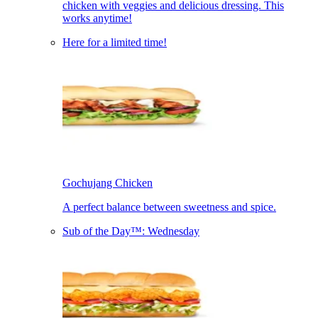
chicken with veggies and delicious dressing. This
works anytime!​​​​‌ ‍ ​‍​‍‌‍ ‌ ​‍‌‍‍‌‌‍‌ ‌‍‍‌‌‍ ‍​‍​‍​ ‍‍​‍​‍‌ ​ ‌‍​‌‌‍ ‍‌‍‍‌‌ ‌​‌ ‍‌​‍ ‍‌‍‍‌‌‍ ​‍​‍​‍ ​​‍​‍‌‍‍​‌ ​‍‌‍‌‌‌‍‌‍​‍​‍​ ‍‍​‍​‍‌‍‍​‌ ‌​‌ ‌​‌ ​​‌ ​ ​ ‍‍​‍ ​‍ ‌‍ ‍‌‍ ‌ ​‍‌‍‌​‌‍‍‌‌‍​ ​‍ ‌‌‍​‍‌‍‍‌‌ ‌​‌‍‌‌‌ ​ ​‍ ‌‌‍‌ ‌ ​‍‌‍ ‌ ‌‌‌ ​​​‍ ‌‌ ​ ‌ ‌​‌ ‌‌‌‍‌​‌‍‍‌‌‍ ​‍ ‍‌ ‌‍‌‍‌‌‌ ​‍‌‍​ ‌‍‌‌‌‍ ​​‍ ‍‌‍​‌‌ ​​‌ ​​​‍ ‌‍‍‌‌‍ ‍‌ ‌​‌‍‌‌‌‍ ‍‌ ‌​​‍ ‌‍‌‌‌‍‌​‌‍‍‌‌ ‌​​‍ ‌‍ ‌‌‍ ‌‍‌​‌‍‌‌​ ‌‌ ​​‌ ​‍‌‍‌‌‌ ​ ‌‍‌‌‌‍ ‍‌ ‌​‌‍​‌‌ ‌​‌‍‍‌‌‍ ‌‍ ‍​ ‍ ‌‍‍‌‌‍‌​​ ‌​ ​‌​ ‌‌​ ‌‌‌‍​ ‌‍‌​​ ​‌​ ​ ​ ‍‌​‍ ‌​ ‌‍​ ‌‍‌‍‌​​ ​‍​‍ ‌​ ‌​​ ​‍​ ​‌​ ​​​‍ ‌‌‍​‌​ ​ ​ ‌‍‌‍‌​​‍ ‌‌‍​ ​ ‌ ​ ​ ​ ‍‌‌‍​ ​ ‌‍‌‍​‌​ ‌‌​ ​ ‌‍‌​​ ​‍​ ​​​ ‍ ‌ ‌​‌ ‍‌‌ ​​‌‍‌‌​ ‌‌ ​​‌ ​‍‌‍ ‌‍‌​‌ ‌‌‌‍​ ‌ ‌​​ ‍ ‌ ​​‌‍​‌‌ ‌​‌‍‍​​ ‌‌ ​ ‌‍‍​‌‍ ‌ ​‍‌ ‌​‌​‌​‌‍‌‌‌ ​ ‌‍​ ‌ ​‍‌‍‍‌‌ ​​‌ ‌​‌‍‍‌‌‍ ‌‍ ‍​‍‌‌​ ‌‌‌​​‍‌‌ ‌‍‍ ‌‍‌‌‌ ‍‌​‍‌‌​ ​ ‌​‌​​‍‌‌​ ​ ‌​‌​​‍‌‌​ ​‍​ ​‍‌‍‌‌‌‍ ‍​‍‌‌​ ​‍​ ​‍​‍‌‌​ ‌‌‌​‌​​‍ ‍‌ ‌‍‌‍​‌‌‍ ​‌ ‌‌‌‍‌‌​ ‌‍​‍‌‍​‌‌ ​ ‌‍‌‌‌‌‌‌‌ ​‍‌‍ ​​ ‌‌‍‍​‌ ‌​‌ ‌​‌ ​​‌ ​ ​‍‌‌​ ​ ‌​​‌​‍‌‌​ ​‍‌​‌‍​‍‌‌​ ​‍‌​‌‍‌‍ ‍‌‍ ‌ ​‍‌‍‌​‌‍‍‌‌‍​ ​‍ ‌‌‍​‍‌‍‍‌‌ ‌​‌‍‌‌‌ ​ ​‍ ‌‌‍‌ ‌ ​‍‌‍ ‌ ‌‌‌ ​​​‍ ‌‌ ​ ‌ ‌​‌ ‌‌‌‍‌​‌‍‍‌‌‍ ​‍ ‍‌ ‌‍‌‍‌‌‌ ​‍‌‍​ ‌‍‌‌‌‍ ​​‍ ‍‌‍​‌‌ ​​‌ ​​​‍‌‍‌‍‍‌‌‍‌​​ ‌​ ​‌​ ‌‌​ ‌‌‌‍​ ‌‍‌​​ ​‌​ ​ ​ ‍‌​‍ ‌​ ‌‍​ ‌‍‌‍‌​​ ​‍​‍ ‌​ ‌​​ ​‍​ ​‌​ ​​​‍ ‌‌‍​‌​ ​ ​ ‌‍‌‍‌​​‍ ‌‌‍​ ​ ‌ ​ ​ ​ ‍‌‌‍​ ​ ‌‍‌‍​‌​ ‌‌​ ​ ‌‍‌​​ ​‍​ ​​​‍‌‍‌ ‌​‌ ‍‌‌ ​​‌‍‌‌​ ‌‌ ​​‌ ​‍‌‍ ‌‍‌​‌ ‌‌‌‍​ ‌ ‌​​‍‌‍‌ ​​‌‍​‌‌ ‌​‌‍‍​​ ‌‌ ​ ‌‍‍​‌‍ ‌ ​‍‌ ‌​‌​‌​‌‍‌‌‌ ​ ‌‍​ ‌ ​‍‌‍‍‌‌ ​​‌ ‌​‌‍‍‌‌‍ ‌‍ ‍​‍‌‌​ ‌‌‌​​‍‌‌ ‌‍‍ ‌‍‌‌‌ ‍‌​‍‌‌​ ​ ‌​‌​​‍‌‌​ ​ ‌​‌​​‍‌‌​ ​‍​ ​‍‌‍‌‌‌‍ ‍​‍‌‌​ ​‍​ ​‍​‍‌‌​ ‌‌‌​‌​​‍ ‍‌ ‌‍‌‍​‌‌‍ ​‌ ‌‌‌‍‌‌​‍‌‍‌ ​​‌‍‌‌‌ ​‍‌ ​ ‌ ​​‌‍‌‌‌‍​ ‌ ‌​‌‍‍‌‌ ‌‍‌‍‌‌​ ‌‌ ​​‌ ‌‌‌‍​‍‌‍ ​‌‍‍‌‌ ​ ‌‍‍​‌‍‌‌‌‍‌​​‍​‍‌ ‌
Here for a limited time!​​​​‌ ‍ ​‍​‍‌‍ ‌ ​‍‌‍‍‌‌‍‌ ‌‍‍‌‌‍ ‍​‍​‍​ ‍‍​‍​‍‌ ​ ‌‍​‌‌‍ ‍‌‍‍‌‌ ‌​‌ ‍‌​‍ ‍‌‍‍‌‌‍ ​‍​‍​‍ ​​‍​‍‌‍‍​‌ ​‍‌‍‌‌‌‍‌‍​‍​‍​ ‍‍​‍​‍‌‍‍​‌ ‌​‌ ‌​‌ ​​‌ ​ ​ ‍‍​‍ ​‍ ‌‍ ‍‌‍ ‌ ​‍‌‍‌​‌‍‍‌‌‍​ ​‍ ‌‌‍​‍‌‍‍‌‌ ‌​‌‍‌‌‌ ​ ​‍ ‌‌‍‌ ‌ ​‍‌‍ ‌ ‌‌‌ ​​​‍ ‌‌ ​ ‌ ‌​‌ ‌‌‌‍‌​‌‍‍‌‌‍ ​‍ ‍‌ ‌‍‌‍‌‌‌ ​‍‌‍​ ‌‍‌‌‌‍ ​​‍ ‍‌‍​‌‌ ​​‌ ​​​‍ ‌‍‍‌‌‍ ‍‌ ‌​‌‍‌‌‌‍ ‍‌ ‌​​‍ ‌‍‌‌‌‍‌​‌‍‍‌‌ ‌​​‍ ‌‍ ‌‌‍ ‌‍‌​‌‍‌‌​ ‌‌ ​​‌ ​‍‌‍‌‌‌ ​ ‌‍‌‌‌‍ ‍‌ ‌​‌‍​‌‌ ‌​‌‍‍‌‌‍ ‌‍ ‍​ ‍ ‌‍‍‌‌‍‌​​ ‌​ ​ ​ ‌ ​ ‌ ​ ‌​‌‍‌​​ ‌​​ ‌‌‌‍‌‍​‍ ‌​ ‌ ‌‍​ ​ ‍​‌‍‌‍​‍ ‌​ ‌​​ ‌​‌‍‌‍‌‍​‍​‍ ‌‌‍​‌​ ​​‌‍​ ‌‍​ ​‍ ‌​ ​‍​ ​​​ ‍​​ ‌​​ ‍‌​ ​‍​ ‌‌​ ‍​​ ‌‍‌‍‌‍​ ​‌‌‍​ ​ ‍ ‌ ‌​‌ ‍‌‌ ​​‌‍‌‌​ ‌‌ ​​‌ ​‍‌‍ ‌‍‌​‌ ‌‌‌‍​ ‌ ‌​​ ‍ ‌ ​​‌‍​‌‌ ‌​‌‍‍​​ ‌‌‍​‍‌‍​‌‌‍‌​‌‍‌ ‌‍‌‌​‍‌‌​ ‌‌‌​​‍‌‌ ‌‍‍ ‌‍‌‌‌ ‍‌​‍‌‌​ ​ ‌​‌​​‍‌‌​ ​ ‌​‌​​‍‌‌​ ​‍​ ​‍‌‍‌‌‌‍ ‍​‍‌‌​ ​‍​ ​‍​‍‌‌​ ‌‌‌​‌​​‍ ‍‌ ‌‍‌‍​‌‌‍ ​‌ ‌‌‌‍‌‌​ ‌‍​‍‌‍​‌‌ ​ ‌‍‌‌‌‌‌‌‌ ​‍‌‍ ​​ ‌‌‍‍​‌ ‌​‌ ‌​‌ ​​‌ ​ ​‍‌‌​ ​ ‌​​‌​‍‌‌​ ​‍‌​‌‍​‍‌‌​ ​‍‌​‌‍‌‍ ‍‌‍ ‌ ​‍‌‍‌​‌‍‍‌‌‍​ ​‍ ‌‌‍​‍‌‍‍‌‌ ‌​‌‍‌‌‌ ​ ​‍ ‌‌‍‌ ‌ ​‍‌‍ ‌ ‌‌‌ ​​​‍ ‌‌ ​ ‌ ‌​‌ ‌‌‌‍‌​‌‍‍‌‌‍ ​‍ ‍‌ ‌‍‌‍‌‌‌ ​‍‌‍​ ‌‍‌‌‌‍ ​​‍ ‍‌‍​‌‌ ​​‌ ​​​‍‌‍‌‍‍‌‌‍‌​​ ‌​ ​ ​ ‌ ​ ‌ ​ ‌​‌‍‌​​ ‌​​ ‌‌‌‍‌‍​‍ ‌​ ‌ ‌‍​ ​ ‍​‌‍‌‍​‍ ‌​ ‌​​ ‌​‌‍‌‍‌‍​‍​‍ ‌‌‍​‌​ ​​‌‍​ ‌‍​ ​‍ ‌​ ​‍​ ​​​ ‍​​ ‌​​ ‍‌​ ​‍​ ‌‌​ ‍​​ ‌‍‌‍‌‍​ ​‌‌‍​ ​‍‌‍‌ ‌​‌ ‍‌‌ ​​‌‍‌‌​ ‌‌ ​​‌ ​‍‌‍ ‌‍‌​‌ ‌‌‌‍​ ‌ ‌​​‍‌‍‌ ​​‌‍​‌‌ ‌​‌‍‍​​ ‌‌‍​‍‌‍​‌‌‍‌​‌‍‌ ‌‍‌‌​‍‌‌​ ‌‌‌​​‍‌‌ ‌‍‍ ‌‍‌‌‌ ‍‌​‍‌‌​ ​ ‌​‌​​‍‌‌​ ​ ‌​‌​​‍‌‌​ ​‍​ ​‍‌‍‌‌‌‍ ‍​‍‌‌​ ​‍​ ​‍​‍‌‌​ ‌‌‌​‌​​‍ ‍‌ ‌‍‌‍​‌‌‍ ​‌ ‌‌‌‍‌‌​‍‌‍‌ ​​‌‍‌‌‌ ​‍‌ ​ ‌ ​​‌‍‌‌‌‍​ ‌ ‌​‌‍‍‌‌ ‌‍‌‍‌‌​ ‌‌ ​​‌ ‌‌‌‍​‍‌‍ ​‌‍‍‌‌ ​ ‌‍‍​‌‍‌‌‌‍‌​​‍​‍‌ ‌
Gochujang Chicken​​​​‌ ‍ ​‍​‍‌‍ ‌ ​‍‌‍‍‌‌‍‌ ‌‍‍‌‌‍ ‍​‍​‍​ ‍‍​‍​‍‌ ​ ‌‍​‌‌‍ ‍‌‍‍‌‌ ‌​‌ ‍‌​‍ ‍‌‍‍‌‌‍ ​‍​‍​‍ ​​‍​‍‌‍‍​‌ ​‍‌‍‌‌‌‍‌‍​‍​‍​ ‍‍​‍​‍‌‍‍​‌ ‌​‌ ‌​‌ ​​‌ ​ ​ ‍‍​‍ ​‍ ‌‍ ‍‌‍ ‌ ​‍‌‍‌​‌‍‍‌‌‍​ ​‍ ‌‌‍​‍‌‍‍‌‌ ‌​‌‍‌‌‌ ​ ​‍ ‌‌‍‌ ‌ ​‍‌‍ ‌ ‌‌‌ ​​​‍ ‌‌ ​ ‌ ‌​‌ ‌‌‌‍‌​‌‍‍‌‌‍ ​‍ ‍‌ ‌‍‌‍‌‌‌ ​‍‌‍​ ‌‍‌‌‌‍ ​​‍ ‍‌‍​‌‌ ​​‌ ​​​‍ ‌‍‍‌‌‍ ‍‌ ‌​‌‍‌‌‌‍ ‍‌ ‌​​‍ ‌‍‌‌‌‍‌​‌‍‍‌‌ ‌​​‍ ‌‍ ‌‌‍ ‌‍‌​‌‍‌‌​ ‌‌ ​​‌ ​‍‌‍‌‌‌ ​ ‌‍‌‌‌‍ ‍‌ ‌​‌‍​‌‌ ‌​‌‍‍‌‌‍ ‌‍ ‍​ ‍ ‌‍‍‌‌‍‌​​ ‌​ ​ ​ ‌ ​ ‌ ​ ‌​‌‍‌​​ ‌​​ ‌‌‌‍‌‍​‍ ‌​ ‌ ‌‍​ ​ ‍​‌‍‌‍​‍ ‌​ ‌​​ ‌​‌‍‌‍‌‍​‍​‍ ‌‌‍​‌​ ​​‌‍​ ‌‍​ ​‍ ‌​ ​‍​ ​​​ ‍​​ ‌​​ ‍‌​ ​‍​ ‌‌​ ‍​​ ‌‍‌‍‌‍​ ​‌‌‍​ ​ ‍ ‌ ‌​‌ ‍‌‌ ​​‌‍‌‌​ ‌‌ ​​‌ ​‍‌‍ ‌‍‌​‌ ‌‌‌‍​ ‌ ‌​​ ‍ ‌ ​​‌‍​‌‌ ‌​‌‍‍​​ ‌‌‍ ‍‌‍​‌‌‍ ‌‌‍‌‌​‍‌‌​ ‌‌‌​​‍‌‌ ‌‍‍ ‌‍‌‌‌ ‍‌​‍‌‌​ ​ ‌​‌​​‍‌‌​ ​ ‌​‌​​‍‌‌​ ​‍​ ​‍‌‍‌‌‌‍ ‍​‍‌‌​ ​‍​ ​‍​‍‌‌​ ‌‌‌​‌​​‍ ‍‌ ‌‍‌‍​‌‌‍ ​‌ ‌‌‌‍‌‌​ ‌‍​‍‌‍​‌‌ ​ ‌‍‌‌‌‌‌‌‌ ​‍‌‍ ​​ ‌‌‍‍​‌ ‌​‌ ‌​‌ ​​‌ ​ ​‍‌‌​ ​ ‌​​‌​‍‌‌​ ​‍‌​‌‍​‍‌‌​ ​‍‌​‌‍‌‍ ‍‌‍ ‌ ​‍‌‍‌​‌‍‍‌‌‍​ ​‍ ‌‌‍​‍‌‍‍‌‌ ‌​‌‍‌‌‌ ​ ​‍ ‌‌‍‌ ‌ ​‍‌‍ ‌ ‌‌‌ ​​​‍ ‌‌ ​ ‌ ‌​‌ ‌‌‌‍‌​‌‍‍‌‌‍ ​‍ ‍‌ ‌‍‌‍‌‌‌ ​‍‌‍​ ‌‍‌‌‌‍ ​​‍ ‍‌‍​‌‌ ​​‌ ​​​‍‌‍‌‍‍‌‌‍‌​​ ‌​ ​ ​ ‌ ​ ‌ ​ ‌​‌‍‌​​ ‌​​ ‌‌‌‍‌‍​‍ ‌​ ‌ ‌‍​ ​ ‍​‌‍‌‍​‍ ‌​ ‌​​ ‌​‌‍‌‍‌‍​‍​‍ ‌‌‍​‌​ ​​‌‍​ ‌‍​ ​‍ ‌​ ​‍​ ​​​ ‍​​ ‌​​ ‍‌​ ​‍​ ‌‌​ ‍​​ ‌‍‌‍‌‍​ ​‌‌‍​ ​‍‌‍‌ ‌​‌ ‍‌‌ ​​‌‍‌‌​ ‌‌ ​​‌ ​‍‌‍ ‌‍‌​‌ ‌‌‌‍​ ‌ ‌​​‍‌‍‌ ​​‌‍​‌‌ ‌​‌‍‍​​ ‌‌‍ ‍‌‍​‌‌‍ ‌‌‍‌‌​‍‌‌​ ‌‌‌​​‍‌‌ ‌‍‍ ‌‍‌‌‌ ‍‌​‍‌‌​ ​ ‌​‌​​‍‌‌​ ​ ‌​‌​​‍‌‌​ ​‍​ ​‍‌‍‌‌‌‍ ‍​‍‌‌​ ​‍​ ​‍​‍‌‌​ ‌‌‌​‌​​‍ ‍‌ ‌‍‌‍​‌‌‍ ​‌ ‌‌‌‍‌‌​‍‌‍‌ ​​‌‍‌‌‌ ​‍‌ ​ ‌ ​​‌‍‌‌‌‍​ ‌ ‌​‌‍‍‌‌ ‌‍‌‍‌‌​ ‌‌ ​​‌ ‌‌‌‍​‍‌‍ ​‌‍‍‌‌ ​ ‌‍‍​‌‍‌‌‌‍‌​​‍​‍‌ ‌
A perfect balance between sweetness and spice.​​​​‌ ‍ ​‍​‍‌‍ ‌ ​‍‌‍‍‌‌‍‌ ‌‍‍‌‌‍ ‍​‍​‍​ ‍‍​‍​‍‌ ​ ‌‍​‌‌‍ ‍‌‍‍‌‌ ‌​‌ ‍‌​‍ ‍‌‍‍‌‌‍ ​‍​‍​‍ ​​‍​‍‌‍‍​‌ ​‍‌‍‌‌‌‍‌‍​‍​‍​ ‍‍​‍​‍‌‍‍​‌ ‌​‌ ‌​‌ ​​‌ ​ ​ ‍‍​‍ ​‍ ‌‍ ‍‌‍ ‌ ​‍‌‍‌​‌‍‍‌‌‍​ ​‍ ‌‌‍​‍‌‍‍‌‌ ‌​‌‍‌‌‌ ​ ​‍ ‌‌‍‌ ‌ ​‍‌‍ ‌ ‌‌‌ ​​​‍ ‌‌ ​ ‌ ‌​‌ ‌‌‌‍‌​‌‍‍‌‌‍ ​‍ ‍‌ ‌‍‌‍‌‌‌ ​‍‌‍​ ‌‍‌‌‌‍ ​​‍ ‍‌‍​‌‌ ​​‌ ​​​‍ ‌‍‍‌‌‍ ‍‌ ‌​‌‍‌‌‌‍ ‍‌ ‌​​‍ ‌‍‌‌‌‍‌​‌‍‍‌‌ ‌​​‍ ‌‍ ‌‌‍ ‌‍‌​‌‍‌‌​ ‌‌ ​​‌ ​‍‌‍‌‌‌ ​ ‌‍‌‌‌‍ ‍‌ ‌​‌‍​‌‌ ‌​‌‍‍‌‌‍ ‌‍ ‍​ ‍ ‌‍‍‌‌‍‌​​ ‌​ ​ ​ ‌ ​ ‌ ​ ‌​‌‍‌​​ ‌​​ ‌‌‌‍‌‍​‍ ‌​ ‌ ‌‍​ ​ ‍​‌‍‌‍​‍ ‌​ ‌​​ ‌​‌‍‌‍‌‍​‍​‍ ‌‌‍​‌​ ​​‌‍​ ‌‍​ ​‍ ‌​ ​‍​ ​​​ ‍​​ ‌​​ ‍‌​ ​‍​ ‌‌​ ‍​​ ‌‍‌‍‌‍​ ​‌‌‍​ ​ ‍ ‌ ‌​‌ ‍‌‌ ​​‌‍‌‌​ ‌‌ ​​‌ ​‍‌‍ ‌‍‌​‌ ‌‌‌‍​ ‌ ‌​​ ‍ ‌ ​​‌‍​‌‌ ‌​‌‍‍​​ ‌‌ ​ ‌‍‍​‌‍ ‌ ​‍‌ ‌​‌​‌​‌‍‌‌‌ ​ ‌‍​ ‌ ​‍‌‍‍‌‌ ​​‌ ‌​‌‍‍‌‌‍ ‌‍ ‍​‍‌‌​ ‌‌‌​​‍‌‌ ‌‍‍ ‌‍‌‌‌ ‍‌​‍‌‌​ ​ ‌​‌​​‍‌‌​ ​ ‌​‌​​‍‌‌​ ​‍​ ​‍‌‍‌‌‌‍ ‍​‍‌‌​ ​‍​ ​‍​‍‌‌​ ‌‌‌​‌​​‍ ‍‌ ‌‍‌‍​‌‌‍ ​‌ ‌‌‌‍‌‌​ ‌‍​‍‌‍​‌‌ ​ ‌‍‌‌‌‌‌‌‌ ​‍‌‍ ​​ ‌‌‍‍​‌ ‌​‌ ‌​‌ ​​‌ ​ ​‍‌‌​ ​ ‌​​‌​‍‌‌​ ​‍‌​‌‍​‍‌‌​ ​‍‌​‌‍‌‍ ‍‌‍ ‌ ​‍‌‍‌​‌‍‍‌‌‍​ ​‍ ‌‌‍​‍‌‍‍‌‌ ‌​‌‍‌‌‌ ​ ​‍ ‌‌‍‌ ‌ ​‍‌‍ ‌ ‌‌‌ ​​​‍ ‌‌ ​ ‌ ‌​‌ ‌‌‌‍‌​‌‍‍‌‌‍ ​‍ ‍‌ ‌‍‌‍‌‌‌ ​‍‌‍​ ‌‍‌‌‌‍ ​​‍ ‍‌‍​‌‌ ​​‌ ​​​‍‌‍‌‍‍‌‌‍‌​​ ‌​ ​ ​ ‌ ​ ‌ ​ ‌​‌‍‌​​ ‌​​ ‌‌‌‍‌‍​‍ ‌​ ‌ ‌‍​ ​ ‍​‌‍‌‍​‍ ‌​ ‌​​ ‌​‌‍‌‍‌‍​‍​‍ ‌‌‍​‌​ ​​‌‍​ ‌‍​ ​‍ ‌​ ​‍​ ​​​ ‍​​ ‌​​ ‍‌​ ​‍​ ‌‌​ ‍​​ ‌‍‌‍‌‍​ ​‌‌‍​ ​‍‌‍‌ ‌​‌ ‍‌‌ ​​‌‍‌‌​ ‌‌ ​​‌ ​‍‌‍ ‌‍‌​‌ ‌‌‌‍​ ‌ ‌​​‍‌‍‌ ​​‌‍​‌‌ ‌​‌‍‍​​ ‌‌ ​ ‌‍‍​‌‍ ‌ ​‍‌ ‌​‌​‌​‌‍‌‌‌ ​ ‌‍​ ‌ ​‍‌‍‍‌‌ ​​‌ ‌​‌‍‍‌‌‍ ‌‍ ‍​‍‌‌​ ‌‌‌​​‍‌‌ ‌‍‍ ‌‍‌‌‌ ‍‌​‍‌‌​ ​ ‌​‌​​‍‌‌​ ​ ‌​‌​​‍‌‌​ ​‍​ ​‍‌‍‌‌‌‍ ‍​‍‌‌​ ​‍​ ​‍​‍‌‌​ ‌‌‌​‌​​‍ ‍‌ ‌‍‌‍​‌‌‍ ​‌ ‌‌‌‍‌‌​‍‌‍‌ ​​‌‍‌‌‌ ​‍‌ ​ ‌ ​​‌‍‌‌‌‍​ ‌ ‌​‌‍‍‌‌ ‌‍‌‍‌‌​ ‌‌ ​​‌ ‌‌‌‍​‍‌‍ ​‌‍‍‌‌ ​ ‌‍‍​‌‍‌‌‌‍‌​​‍​‍‌ ‌
Sub of the Day™: Wednesday​​​​‌ ‍ ​‍​‍‌‍ ‌ ​‍‌‍‍‌‌‍‌ ‌‍‍‌‌‍ ‍​‍​‍​ ‍‍​‍​‍‌ ​ ‌‍​‌‌‍ ‍‌‍‍‌‌ ‌​‌ ‍‌​‍ ‍‌‍‍‌‌‍ ​‍​‍​‍ ​​‍​‍‌‍‍​‌ ​‍‌‍‌‌‌‍‌‍​‍​‍​ ‍‍​‍​‍‌‍‍​‌ ‌​‌ ‌​‌ ​​‌ ​ ​ ‍‍​‍ ​‍ ‌‍ ‍‌‍ ‌ ​‍‌‍‌​‌‍‍‌‌‍​ ​‍ ‌‌‍​‍‌‍‍‌‌ ‌​‌‍‌‌‌ ​ ​‍ ‌‌‍‌ ‌ ​‍‌‍ ‌ ‌‌‌ ​​​‍ ‌‌ ​ ‌ ‌​‌ ‌‌‌‍‌​‌‍‍‌‌‍ ​‍ ‍‌ ‌‍‌‍‌‌‌ ​‍‌‍​ ‌‍‌‌‌‍ ​​‍ ‍‌‍​‌‌ ​​‌ ​​​‍ ‌‍‍‌‌‍ ‍‌ ‌​‌‍‌‌‌‍ ‍‌ ‌​​‍ ‌‍‌‌‌‍‌​‌‍‍‌‌ ‌​​‍ ‌‍ ‌‌‍ ‌‍‌​‌‍‌‌​ ‌‌ ​​‌ ​‍‌‍‌‌‌ ​ ‌‍‌‌‌‍ ‍‌ ‌​‌‍​‌‌ ‌​‌‍‍‌‌‍ ‌‍ ‍​ ‍ ‌‍‍‌‌‍‌​​ ‌​ ​ ​ ‍​‌‍‌‍​ ‌ ​ ​‌‌‍‌‌‌‍​‌‌‍​‌​‍ ‌‌‍​‌​ ‍​​ ​‍​ ​‍​‍ ‌​ ‌​​ ‍‌​ ‍​​ ​‌​‍ ‌​ ‍‌​ ‌‍​ ​ ‌‍‌‍​‍ ‌​ ​​​ ‌​​ ‌‍​ ​‌​ ‌​​ ‌ ​ ‌‌​ ‍​​ ‌ ​ ​‍​ ​‍​ ‌​​ ‍ ‌ ‌​‌ ‍‌‌ ​​‌‍‌‌​ ‌‌ ​​‌ ​‍‌‍ ‌‍‌​‌ ‌‌‌‍​ ‌ ‌​​ ‍ ‌ ​​‌‍​‌‌ ‌​‌‍‍​​ ‌‌‍​‍‌‍​‌‌‍‌​‌‍‌ ‌‍‌‌​‍‌‌​ ‌‌‌​​‍‌‌ ‌‍‍ ‌‍‌‌‌ ‍‌​‍‌‌​ ​ ‌​‌​​‍‌‌​ ​ ‌​‌​​‍‌‌​ ​‍​ ​‍‌‍‌‌‌‍ ‍​‍‌‌​ ​‍​ ​‍​‍‌‌​ ‌‌‌​‌​​‍ ‍‌ ‌‍‌‍​‌‌‍ ​‌ ‌‌‌‍‌‌​ ‌‍​‍‌‍​‌‌ ​ ‌‍‌‌‌‌‌‌‌ ​‍‌‍ ​​ ‌‌‍‍​‌ ‌​‌ ‌​‌ ​​‌ ​ ​‍‌‌​ ​ ‌​​‌​‍‌‌​ ​‍‌​‌‍​‍‌‌​ ​‍‌​‌‍‌‍ ‍‌‍ ‌ ​‍‌‍‌​‌‍‍‌‌‍​ ​‍ ‌‌‍​‍‌‍‍‌‌ ‌​‌‍‌‌‌ ​ ​‍ ‌‌‍‌ ‌ ​‍‌‍ ‌ ‌‌‌ ​​​‍ ‌‌ ​ ‌ ‌​‌ ‌‌‌‍‌​‌‍‍‌‌‍ ​‍ ‍‌ ‌‍‌‍‌‌‌ ​‍‌‍​ ‌‍‌‌‌‍ ​​‍ ‍‌‍​‌‌ ​​‌ ​​​‍‌‍‌‍‍‌‌‍‌​​ ‌​ ​ ​ ‍​‌‍‌‍​ ‌ ​ ​‌‌‍‌‌‌‍​‌‌‍​‌​‍ ‌‌‍​‌​ ‍​​ ​‍​ ​‍​‍ ‌​ ‌​​ ‍‌​ ‍​​ ​‌​‍ ‌​ ‍‌​ ‌‍​ ​ ‌‍‌‍​‍ ‌​ ​​​ ‌​​ ‌‍​ ​‌​ ‌​​ ‌ ​ ‌‌​ ‍​​ ‌ ​ ​‍​ ​‍​ ‌​​‍‌‍‌ ‌​‌ ‍‌‌ ​​‌‍‌‌​ ‌‌ ​​‌ ​‍‌‍ ‌‍‌​‌ ‌‌‌‍​ ‌ ‌​​‍‌‍‌ ​​‌‍​‌‌ ‌​‌‍‍​​ ‌‌‍​‍‌‍​‌‌‍‌​‌‍‌ ‌‍‌‌​‍‌‌​ ‌‌‌​​‍‌‌ ‌‍‍ ‌‍‌‌‌ ‍‌​‍‌‌​ ​ ‌​‌​​‍‌‌​ ​ ‌​‌​​‍‌‌​ ​‍​ ​‍‌‍‌‌‌‍ ‍​‍‌‌​ ​‍​ ​‍​‍‌‌​ ‌‌‌​‌​​‍ ‍‌ ‌‍‌‍​‌‌‍ ​‌ ‌‌‌‍‌‌​‍‌‍‌ ​​‌‍‌‌‌ ​‍‌ ​ ‌ ​​‌‍‌‌‌‍​ ‌ ‌​‌‍‍‌‌ ‌‍‌‍‌‌​ ‌‌ ​​‌ ‌‌‌‍​‍‌‍ ​‌‍‍‌‌ ​ ‌‍‍​‌‍‌‌‌‍‌​​‍​‍‌ ‌