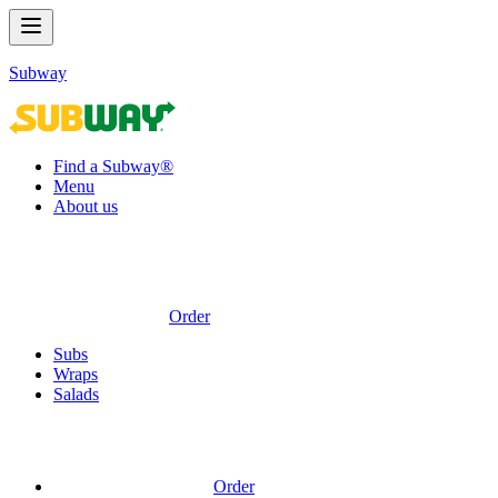
Subway
Find a Subway®
Menu
About us
Order
Subs
Wraps
Salads
Order