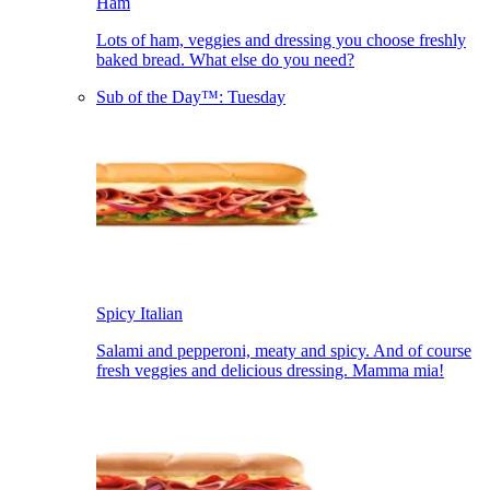
Ham​​​​‌ ‍ ​‍​‍‌‍ ‌ ​‍‌‍‍‌‌‍‌ ‌‍‍‌‌‍ ‍​‍​‍​ ‍‍​‍​‍‌ ​ ‌‍​‌‌‍ ‍‌‍‍‌‌ ‌​‌ ‍‌​‍ ‍‌‍‍‌‌‍ ​‍​‍​‍ ​​‍​‍‌‍‍​‌ ​‍‌‍‌‌‌‍‌‍​‍​‍​ ‍‍​‍​‍‌‍‍​‌ ‌​‌ ‌​‌ ​​‌ ​ ​ ‍‍​‍ ​‍ ‌‍ ‍‌‍ ‌ ​‍‌‍‌​‌‍‍‌‌‍​ ​‍ ‌‌‍​‍‌‍‍‌‌ ‌​‌‍‌‌‌ ​ ​‍ ‌‌‍‌ ‌ ​‍‌‍ ‌ ‌‌‌ ​​​‍ ‌‌ ​ ‌ ‌​‌ ‌‌‌‍‌​‌‍‍‌‌‍ ​‍ ‍‌ ‌‍‌‍‌‌‌ ​‍‌‍​ ‌‍‌‌‌‍ ​​‍ ‍‌‍​‌‌ ​​‌ ​​​‍ ‌‍‍‌‌‍ ‍‌ ‌​‌‍‌‌‌‍ ‍‌ ‌​​‍ ‌‍‌‌‌‍‌​‌‍‍‌‌ ‌​​‍ ‌‍ ‌‌‍ ‌‍‌​‌‍‌‌​ ‌‌ ​​‌ ​‍‌‍‌‌‌ ​ ‌‍‌‌‌‍ ‍‌ ‌​‌‍​‌‌ ‌​‌‍‍‌‌‍ ‌‍ ‍​ ‍ ‌‍‍‌‌‍‌​​ ‌​ ​‌​ ​​​ ‌‌​ ‌‌‌‍‌‌‌‍​ ‌‍​‌​ ​‍​‍ ‌‌‍‌‌​ ​​​ ​‍​ ​‍​‍ ‌​ ‌​​ ‌‌‌‍‌‌‌‍​‌​‍ ‌‌‍​‌​ ‌‌‌‍​ ​ ‌ ​‍ ‌‌‍‌​​ ​‌​ ‌‌​ ​​​ ‌ ​ ​​​ ‌‌‌‍‌​​ ​‌​ ​​​ ‍‌​ ‌‍​ ‍ ‌ ‌​‌ ‍‌‌ ​​‌‍‌‌​ ‌‌ ​​‌ ​‍‌‍ ‌‍‌​‌ ‌‌‌‍​ ‌ ‌​​ ‍ ‌ ​​‌‍​‌‌ ‌​‌‍‍​​ ‌‌‍ ‍‌‍​‌‌‍ ‌‌‍‌‌​‍‌‌​ ‌‌‌​​‍‌‌ ‌‍‍ ‌‍‌‌‌ ‍‌​‍‌‌​ ​ ‌​‌​​‍‌‌​ ​ ‌​‌​​‍‌‌​ ​‍​ ​‍‌‍‌‌‌‍ ‍​‍‌‌​ ​‍​ ​‍​‍‌‌​ ‌‌‌​‌​​‍ ‍‌ ‌‍‌‍​‌‌‍ ​‌ ‌‌‌‍‌‌​ ‌‍​‍‌‍​‌‌ ​ ‌‍‌‌‌‌‌‌‌ ​‍‌‍ ​​ ‌‌‍‍​‌ ‌​‌ ‌​‌ ​​‌ ​ ​‍‌‌​ ​ ‌​​‌​‍‌‌​ ​‍‌​‌‍​‍‌‌​ ​‍‌​‌‍‌‍ ‍‌‍ ‌ ​‍‌‍‌​‌‍‍‌‌‍​ ​‍ ‌‌‍​‍‌‍‍‌‌ ‌​‌‍‌‌‌ ​ ​‍ ‌‌‍‌ ‌ ​‍‌‍ ‌ ‌‌‌ ​​​‍ ‌‌ ​ ‌ ‌​‌ ‌‌‌‍‌​‌‍‍‌‌‍ ​‍ ‍‌ ‌‍‌‍‌‌‌ ​‍‌‍​ ‌‍‌‌‌‍ ​​‍ ‍‌‍​‌‌ ​​‌ ​​​‍‌‍‌‍‍‌‌‍‌​​ ‌​ ​‌​ ​​​ ‌‌​ ‌‌‌‍‌‌‌‍​ ‌‍​‌​ ​‍​‍ ‌‌‍‌‌​ ​​​ ​‍​ ​‍​‍ ‌​ ‌​​ ‌‌‌‍‌‌‌‍​‌​‍ ‌‌‍​‌​ ‌‌‌‍​ ​ ‌ ​‍ ‌‌‍‌​​ ​‌​ ‌‌​ ​​​ ‌ ​ ​​​ ‌‌‌‍‌​​ ​‌​ ​​​ ‍‌​ ‌‍​‍‌‍‌ ‌​‌ ‍‌‌ ​​‌‍‌‌​ ‌‌ ​​‌ ​‍‌‍ ‌‍‌​‌ ‌‌‌‍​ ‌ ‌​​‍‌‍‌ ​​‌‍​‌‌ ‌​‌‍‍​​ ‌‌‍ ‍‌‍​‌‌‍ ‌‌‍‌‌​‍‌‌​ ‌‌‌​​‍‌‌ ‌‍‍ ‌‍‌‌‌ ‍‌​‍‌‌​ ​ ‌​‌​​‍‌‌​ ​ ‌​‌​​‍‌‌​ ​‍​ ​‍‌‍‌‌‌‍ ‍​‍‌‌​ ​‍​ ​‍​‍‌‌​ ‌‌‌​‌​​‍ ‍‌ ‌‍‌‍​‌‌‍ ​‌ ‌‌‌‍‌‌​‍‌‍‌ ​​‌‍‌‌‌ ​‍‌ ​ ‌ ​​‌‍‌‌‌‍​ ‌ ‌​‌‍‍‌‌ ‌‍‌‍‌‌​ ‌‌ ​​‌ ‌‌‌‍​‍‌‍ ​‌‍‍‌‌ ​ ‌‍‍​‌‍‌‌‌‍‌​​‍​‍‌ ‌
Lots of ham, veggies and dressing you choose freshly
baked bread. What else do you need?​​​​‌ ‍ ​‍​‍‌‍ ‌ ​‍‌‍‍‌‌‍‌ ‌‍‍‌‌‍ ‍​‍​‍​ ‍‍​‍​‍‌ ​ ‌‍​‌‌‍ ‍‌‍‍‌‌ ‌​‌ ‍‌​‍ ‍‌‍‍‌‌‍ ​‍​‍​‍ ​​‍​‍‌‍‍​‌ ​‍‌‍‌‌‌‍‌‍​‍​‍​ ‍‍​‍​‍‌‍‍​‌ ‌​‌ ‌​‌ ​​‌ ​ ​ ‍‍​‍ ​‍ ‌‍ ‍‌‍ ‌ ​‍‌‍‌​‌‍‍‌‌‍​ ​‍ ‌‌‍​‍‌‍‍‌‌ ‌​‌‍‌‌‌ ​ ​‍ ‌‌‍‌ ‌ ​‍‌‍ ‌ ‌‌‌ ​​​‍ ‌‌ ​ ‌ ‌​‌ ‌‌‌‍‌​‌‍‍‌‌‍ ​‍ ‍‌ ‌‍‌‍‌‌‌ ​‍‌‍​ ‌‍‌‌‌‍ ​​‍ ‍‌‍​‌‌ ​​‌ ​​​‍ ‌‍‍‌‌‍ ‍‌ ‌​‌‍‌‌‌‍ ‍‌ ‌​​‍ ‌‍‌‌‌‍‌​‌‍‍‌‌ ‌​​‍ ‌‍ ‌‌‍ ‌‍‌​‌‍‌‌​ ‌‌ ​​‌ ​‍‌‍‌‌‌ ​ ‌‍‌‌‌‍ ‍‌ ‌​‌‍​‌‌ ‌​‌‍‍‌‌‍ ‌‍ ‍​ ‍ ‌‍‍‌‌‍‌​​ ‌​ ​‌​ ​​​ ‌‌​ ‌‌‌‍‌‌‌‍​ ‌‍​‌​ ​‍​‍ ‌‌‍‌‌​ ​​​ ​‍​ ​‍​‍ ‌​ ‌​​ ‌‌‌‍‌‌‌‍​‌​‍ ‌‌‍​‌​ ‌‌‌‍​ ​ ‌ ​‍ ‌‌‍‌​​ ​‌​ ‌‌​ ​​​ ‌ ​ ​​​ ‌‌‌‍‌​​ ​‌​ ​​​ ‍‌​ ‌‍​ ‍ ‌ ‌​‌ ‍‌‌ ​​‌‍‌‌​ ‌‌ ​​‌ ​‍‌‍ ‌‍‌​‌ ‌‌‌‍​ ‌ ‌​​ ‍ ‌ ​​‌‍​‌‌ ‌​‌‍‍​​ ‌‌ ​ ‌‍‍​‌‍ ‌ ​‍‌ ‌​‌​‌​‌‍‌‌‌ ​ ‌‍​ ‌ ​‍‌‍‍‌‌ ​​‌ ‌​‌‍‍‌‌‍ ‌‍ ‍​‍‌‌​ ‌‌‌​​‍‌‌ ‌‍‍ ‌‍‌‌‌ ‍‌​‍‌‌​ ​ ‌​‌​​‍‌‌​ ​ ‌​‌​​‍‌‌​ ​‍​ ​‍‌‍‌‌‌‍ ‍​‍‌‌​ ​‍​ ​‍​‍‌‌​ ‌‌‌​‌​​‍ ‍‌ ‌‍‌‍​‌‌‍ ​‌ ‌‌‌‍‌‌​ ‌‍​‍‌‍​‌‌ ​ ‌‍‌‌‌‌‌‌‌ ​‍‌‍ ​​ ‌‌‍‍​‌ ‌​‌ ‌​‌ ​​‌ ​ ​‍‌‌​ ​ ‌​​‌​‍‌‌​ ​‍‌​‌‍​‍‌‌​ ​‍‌​‌‍‌‍ ‍‌‍ ‌ ​‍‌‍‌​‌‍‍‌‌‍​ ​‍ ‌‌‍​‍‌‍‍‌‌ ‌​‌‍‌‌‌ ​ ​‍ ‌‌‍‌ ‌ ​‍‌‍ ‌ ‌‌‌ ​​​‍ ‌‌ ​ ‌ ‌​‌ ‌‌‌‍‌​‌‍‍‌‌‍ ​‍ ‍‌ ‌‍‌‍‌‌‌ ​‍‌‍​ ‌‍‌‌‌‍ ​​‍ ‍‌‍​‌‌ ​​‌ ​​​‍‌‍‌‍‍‌‌‍‌​​ ‌​ ​‌​ ​​​ ‌‌​ ‌‌‌‍‌‌‌‍​ ‌‍​‌​ ​‍​‍ ‌‌‍‌‌​ ​​​ ​‍​ ​‍​‍ ‌​ ‌​​ ‌‌‌‍‌‌‌‍​‌​‍ ‌‌‍​‌​ ‌‌‌‍​ ​ ‌ ​‍ ‌‌‍‌​​ ​‌​ ‌‌​ ​​​ ‌ ​ ​​​ ‌‌‌‍‌​​ ​‌​ ​​​ ‍‌​ ‌‍​‍‌‍‌ ‌​‌ ‍‌‌ ​​‌‍‌‌​ ‌‌ ​​‌ ​‍‌‍ ‌‍‌​‌ ‌‌‌‍​ ‌ ‌​​‍‌‍‌ ​​‌‍​‌‌ ‌​‌‍‍​​ ‌‌ ​ ‌‍‍​‌‍ ‌ ​‍‌ ‌​‌​‌​‌‍‌‌‌ ​ ‌‍​ ‌ ​‍‌‍‍‌‌ ​​‌ ‌​‌‍‍‌‌‍ ‌‍ ‍​‍‌‌​ ‌‌‌​​‍‌‌ ‌‍‍ ‌‍‌‌‌ ‍‌​‍‌‌​ ​ ‌​‌​​‍‌‌​ ​ ‌​‌​​‍‌‌​ ​‍​ ​‍‌‍‌‌‌‍ ‍​‍‌‌​ ​‍​ ​‍​‍‌‌​ ‌‌‌​‌​​‍ ‍‌ ‌‍‌‍​‌‌‍ ​‌ ‌‌‌‍‌‌​‍‌‍‌ ​​‌‍‌‌‌ ​‍‌ ​ ‌ ​​‌‍‌‌‌‍​ ‌ ‌​‌‍‍‌‌ ‌‍‌‍‌‌​ ‌‌ ​​‌ ‌‌‌‍​‍‌‍ ​‌‍‍‌‌ ​ ‌‍‍​‌‍‌‌‌‍‌​​‍​‍‌ ‌
Sub of the Day™: Tuesday​​​​‌ ‍ ​‍​‍‌‍ ‌ ​‍‌‍‍‌‌‍‌ ‌‍‍‌‌‍ ‍​‍​‍​ ‍‍​‍​‍‌ ​ ‌‍​‌‌‍ ‍‌‍‍‌‌ ‌​‌ ‍‌​‍ ‍‌‍‍‌‌‍ ​‍​‍​‍ ​​‍​‍‌‍‍​‌ ​‍‌‍‌‌‌‍‌‍​‍​‍​ ‍‍​‍​‍‌‍‍​‌ ‌​‌ ‌​‌ ​​‌ ​ ​ ‍‍​‍ ​‍ ‌‍ ‍‌‍ ‌ ​‍‌‍‌​‌‍‍‌‌‍​ ​‍ ‌‌‍​‍‌‍‍‌‌ ‌​‌‍‌‌‌ ​ ​‍ ‌‌‍‌ ‌ ​‍‌‍ ‌ ‌‌‌ ​​​‍ ‌‌ ​ ‌ ‌​‌ ‌‌‌‍‌​‌‍‍‌‌‍ ​‍ ‍‌ ‌‍‌‍‌‌‌ ​‍‌‍​ ‌‍‌‌‌‍ ​​‍ ‍‌‍​‌‌ ​​‌ ​​​‍ ‌‍‍‌‌‍ ‍‌ ‌​‌‍‌‌‌‍ ‍‌ ‌​​‍ ‌‍‌‌‌‍‌​‌‍‍‌‌ ‌​​‍ ‌‍ ‌‌‍ ‌‍‌​‌‍‌‌​ ‌‌ ​​‌ ​‍‌‍‌‌‌ ​ ‌‍‌‌‌‍ ‍‌ ‌​‌‍​‌‌ ‌​‌‍‍‌‌‍ ‌‍ ‍​ ‍ ‌‍‍‌‌‍‌​​ ‌​ ‌‍​ ‌ ​ ‌ ​ ‍​​ ‌ ​ ‌‍‌‍​‍‌‍​‍​‍ ‌​ ‌‍​ ​​​ ‍‌‌‍​‌​‍ ‌​ ‌​​ ‌‌​ ​‍‌‍​‍​‍ ‌​ ‍​​ ‍‌‌‍​‍​ ‌‌​‍ ‌​ ‍‌​ ‌ ‌‍​‍​ ‌‌​ ​‌​ ​​​ ‌‍‌‍​‍​ ​ ​ ​​​ ‌ ‌‍‌‌​ ‍ ‌ ‌​‌ ‍‌‌ ​​‌‍‌‌​ ‌‌ ​​‌ ​‍‌‍ ‌‍‌​‌ ‌‌‌‍​ ‌ ‌​​ ‍ ‌ ​​‌‍​‌‌ ‌​‌‍‍​​ ‌‌‍​‍‌‍​‌‌‍‌​‌‍‌ ‌‍‌‌​‍‌‌​ ‌‌‌​​‍‌‌ ‌‍‍ ‌‍‌‌‌ ‍‌​‍‌‌​ ​ ‌​‌​​‍‌‌​ ​ ‌​‌​​‍‌‌​ ​‍​ ​‍‌‍‌‌‌‍ ‍​‍‌‌​ ​‍​ ​‍​‍‌‌​ ‌‌‌​‌​​‍ ‍‌ ‌‍‌‍​‌‌‍ ​‌ ‌‌‌‍‌‌​ ‌‍​‍‌‍​‌‌ ​ ‌‍‌‌‌‌‌‌‌ ​‍‌‍ ​​ ‌‌‍‍​‌ ‌​‌ ‌​‌ ​​‌ ​ ​‍‌‌​ ​ ‌​​‌​‍‌‌​ ​‍‌​‌‍​‍‌‌​ ​‍‌​‌‍‌‍ ‍‌‍ ‌ ​‍‌‍‌​‌‍‍‌‌‍​ ​‍ ‌‌‍​‍‌‍‍‌‌ ‌​‌‍‌‌‌ ​ ​‍ ‌‌‍‌ ‌ ​‍‌‍ ‌ ‌‌‌ ​​​‍ ‌‌ ​ ‌ ‌​‌ ‌‌‌‍‌​‌‍‍‌‌‍ ​‍ ‍‌ ‌‍‌‍‌‌‌ ​‍‌‍​ ‌‍‌‌‌‍ ​​‍ ‍‌‍​‌‌ ​​‌ ​​​‍‌‍‌‍‍‌‌‍‌​​ ‌​ ‌‍​ ‌ ​ ‌ ​ ‍​​ ‌ ​ ‌‍‌‍​‍‌‍​‍​‍ ‌​ ‌‍​ ​​​ ‍‌‌‍​‌​‍ ‌​ ‌​​ ‌‌​ ​‍‌‍​‍​‍ ‌​ ‍​​ ‍‌‌‍​‍​ ‌‌​‍ ‌​ ‍‌​ ‌ ‌‍​‍​ ‌‌​ ​‌​ ​​​ ‌‍‌‍​‍​ ​ ​ ​​​ ‌ ‌‍‌‌​‍‌‍‌ ‌​‌ ‍‌‌ ​​‌‍‌‌​ ‌‌ ​​‌ ​‍‌‍ ‌‍‌​‌ ‌‌‌‍​ ‌ ‌​​‍‌‍‌ ​​‌‍​‌‌ ‌​‌‍‍​​ ‌‌‍​‍‌‍​‌‌‍‌​‌‍‌ ‌‍‌‌​‍‌‌​ ‌‌‌​​‍‌‌ ‌‍‍ ‌‍‌‌‌ ‍‌​‍‌‌​ ​ ‌​‌​​‍‌‌​ ​ ‌​‌​​‍‌‌​ ​‍​ ​‍‌‍‌‌‌‍ ‍​‍‌‌​ ​‍​ ​‍​‍‌‌​ ‌‌‌​‌​​‍ ‍‌ ‌‍‌‍​‌‌‍ ​‌ ‌‌‌‍‌‌​‍‌‍‌ ​​‌‍‌‌‌ ​‍‌ ​ ‌ ​​‌‍‌‌‌‍​ ‌ ‌​‌‍‍‌‌ ‌‍‌‍‌‌​ ‌‌ ​​‌ ‌‌‌‍​‍‌‍ ​‌‍‍‌‌ ​ ‌‍‍​‌‍‌‌‌‍‌​​‍​‍‌ ‌
Spicy Italian​​​​‌ ‍ ​‍​‍‌‍ ‌ ​‍‌‍‍‌‌‍‌ ‌‍‍‌‌‍ ‍​‍​‍​ ‍‍​‍​‍‌ ​ ‌‍​‌‌‍ ‍‌‍‍‌‌ ‌​‌ ‍‌​‍ ‍‌‍‍‌‌‍ ​‍​‍​‍ ​​‍​‍‌‍‍​‌ ​‍‌‍‌‌‌‍‌‍​‍​‍​ ‍‍​‍​‍‌‍‍​‌ ‌​‌ ‌​‌ ​​‌ ​ ​ ‍‍​‍ ​‍ ‌‍ ‍‌‍ ‌ ​‍‌‍‌​‌‍‍‌‌‍​ ​‍ ‌‌‍​‍‌‍‍‌‌ ‌​‌‍‌‌‌ ​ ​‍ ‌‌‍‌ ‌ ​‍‌‍ ‌ ‌‌‌ ​​​‍ ‌‌ ​ ‌ ‌​‌ ‌‌‌‍‌​‌‍‍‌‌‍ ​‍ ‍‌ ‌‍‌‍‌‌‌ ​‍‌‍​ ‌‍‌‌‌‍ ​​‍ ‍‌‍​‌‌ ​​‌ ​​​‍ ‌‍‍‌‌‍ ‍‌ ‌​‌‍‌‌‌‍ ‍‌ ‌​​‍ ‌‍‌‌‌‍‌​‌‍‍‌‌ ‌​​‍ ‌‍ ‌‌‍ ‌‍‌​‌‍‌‌​ ‌‌ ​​‌ ​‍‌‍‌‌‌ ​ ‌‍‌‌‌‍ ‍‌ ‌​‌‍​‌‌ ‌​‌‍‍‌‌‍ ‌‍ ‍​ ‍ ‌‍‍‌‌‍‌​​ ‌​ ‌‍​ ‌ ​ ‌ ​ ‍​​ ‌ ​ ‌‍‌‍​‍‌‍​‍​‍ ‌​ ‌‍​ ​​​ ‍‌‌‍​‌​‍ ‌​ ‌​​ ‌‌​ ​‍‌‍​‍​‍ ‌​ ‍​​ ‍‌‌‍​‍​ ‌‌​‍ ‌​ ‍‌​ ‌ ‌‍​‍​ ‌‌​ ​‌​ ​​​ ‌‍‌‍​‍​ ​ ​ ​​​ ‌ ‌‍‌‌​ ‍ ‌ ‌​‌ ‍‌‌ ​​‌‍‌‌​ ‌‌ ​​‌ ​‍‌‍ ‌‍‌​‌ ‌‌‌‍​ ‌ ‌​​ ‍ ‌ ​​‌‍​‌‌ ‌​‌‍‍​​ ‌‌‍ ‍‌‍​‌‌‍ ‌‌‍‌‌​‍‌‌​ ‌‌‌​​‍‌‌ ‌‍‍ ‌‍‌‌‌ ‍‌​‍‌‌​ ​ ‌​‌​​‍‌‌​ ​ ‌​‌​​‍‌‌​ ​‍​ ​‍‌‍‌‌‌‍ ‍​‍‌‌​ ​‍​ ​‍​‍‌‌​ ‌‌‌​‌​​‍ ‍‌ ‌‍‌‍​‌‌‍ ​‌ ‌‌‌‍‌‌​ ‌‍​‍‌‍​‌‌ ​ ‌‍‌‌‌‌‌‌‌ ​‍‌‍ ​​ ‌‌‍‍​‌ ‌​‌ ‌​‌ ​​‌ ​ ​‍‌‌​ ​ ‌​​‌​‍‌‌​ ​‍‌​‌‍​‍‌‌​ ​‍‌​‌‍‌‍ ‍‌‍ ‌ ​‍‌‍‌​‌‍‍‌‌‍​ ​‍ ‌‌‍​‍‌‍‍‌‌ ‌​‌‍‌‌‌ ​ ​‍ ‌‌‍‌ ‌ ​‍‌‍ ‌ ‌‌‌ ​​​‍ ‌‌ ​ ‌ ‌​‌ ‌‌‌‍‌​‌‍‍‌‌‍ ​‍ ‍‌ ‌‍‌‍‌‌‌ ​‍‌‍​ ‌‍‌‌‌‍ ​​‍ ‍‌‍​‌‌ ​​‌ ​​​‍‌‍‌‍‍‌‌‍‌​​ ‌​ ‌‍​ ‌ ​ ‌ ​ ‍​​ ‌ ​ ‌‍‌‍​‍‌‍​‍​‍ ‌​ ‌‍​ ​​​ ‍‌‌‍​‌​‍ ‌​ ‌​​ ‌‌​ ​‍‌‍​‍​‍ ‌​ ‍​​ ‍‌‌‍​‍​ ‌‌​‍ ‌​ ‍‌​ ‌ ‌‍​‍​ ‌‌​ ​‌​ ​​​ ‌‍‌‍​‍​ ​ ​ ​​​ ‌ ‌‍‌‌​‍‌‍‌ ‌​‌ ‍‌‌ ​​‌‍‌‌​ ‌‌ ​​‌ ​‍‌‍ ‌‍‌​‌ ‌‌‌‍​ ‌ ‌​​‍‌‍‌ ​​‌‍​‌‌ ‌​‌‍‍​​ ‌‌‍ ‍‌‍​‌‌‍ ‌‌‍‌‌​‍‌‌​ ‌‌‌​​‍‌‌ ‌‍‍ ‌‍‌‌‌ ‍‌​‍‌‌​ ​ ‌​‌​​‍‌‌​ ​ ‌​‌​​‍‌‌​ ​‍​ ​‍‌‍‌‌‌‍ ‍​‍‌‌​ ​‍​ ​‍​‍‌‌​ ‌‌‌​‌​​‍ ‍‌ ‌‍‌‍​‌‌‍ ​‌ ‌‌‌‍‌‌​‍‌‍‌ ​​‌‍‌‌‌ ​‍‌ ​ ‌ ​​‌‍‌‌‌‍​ ‌ ‌​‌‍‍‌‌ ‌‍‌‍‌‌​ ‌‌ ​​‌ ‌‌‌‍​‍‌‍ ​‌‍‍‌‌ ​ ‌‍‍​‌‍‌‌‌‍‌​​‍​‍‌ ‌
Salami and pepperoni, meaty and spicy. And of course
fresh veggies and delicious dressing. Mamma mia!​​​​‌ ‍ ​‍​‍‌‍ ‌ ​‍‌‍‍‌‌‍‌ ‌‍‍‌‌‍ ‍​‍​‍​ ‍‍​‍​‍‌ ​ ‌‍​‌‌‍ ‍‌‍‍‌‌ ‌​‌ ‍‌​‍ ‍‌‍‍‌‌‍ ​‍​‍​‍ ​​‍​‍‌‍‍​‌ ​‍‌‍‌‌‌‍‌‍​‍​‍​ ‍‍​‍​‍‌‍‍​‌ ‌​‌ ‌​‌ ​​‌ ​ ​ ‍‍​‍ ​‍ ‌‍ ‍‌‍ ‌ ​‍‌‍‌​‌‍‍‌‌‍​ ​‍ ‌‌‍​‍‌‍‍‌‌ ‌​‌‍‌‌‌ ​ ​‍ ‌‌‍‌ ‌ ​‍‌‍ ‌ ‌‌‌ ​​​‍ ‌‌ ​ ‌ ‌​‌ ‌‌‌‍‌​‌‍‍‌‌‍ ​‍ ‍‌ ‌‍‌‍‌‌‌ ​‍‌‍​ ‌‍‌‌‌‍ ​​‍ ‍‌‍​‌‌ ​​‌ ​​​‍ ‌‍‍‌‌‍ ‍‌ ‌​‌‍‌‌‌‍ ‍‌ ‌​​‍ ‌‍‌‌‌‍‌​‌‍‍‌‌ ‌​​‍ ‌‍ ‌‌‍ ‌‍‌​‌‍‌‌​ ‌‌ ​​‌ ​‍‌‍‌‌‌ ​ ‌‍‌‌‌‍ ‍‌ ‌​‌‍​‌‌ ‌​‌‍‍‌‌‍ ‌‍ ‍​ ‍ ‌‍‍‌‌‍‌​​ ‌​ ‌‍​ ‌ ​ ‌ ​ ‍​​ ‌ ​ ‌‍‌‍​‍‌‍​‍​‍ ‌​ ‌‍​ ​​​ ‍‌‌‍​‌​‍ ‌​ ‌​​ ‌‌​ ​‍‌‍​‍​‍ ‌​ ‍​​ ‍‌‌‍​‍​ ‌‌​‍ ‌​ ‍‌​ ‌ ‌‍​‍​ ‌‌​ ​‌​ ​​​ ‌‍‌‍​‍​ ​ ​ ​​​ ‌ ‌‍‌‌​ ‍ ‌ ‌​‌ ‍‌‌ ​​‌‍‌‌​ ‌‌ ​​‌ ​‍‌‍ ‌‍‌​‌ ‌‌‌‍​ ‌ ‌​​ ‍ ‌ ​​‌‍​‌‌ ‌​‌‍‍​​ ‌‌ ​ ‌‍‍​‌‍ ‌ ​‍‌ ‌​‌​‌​‌‍‌‌‌ ​ ‌‍​ ‌ ​‍‌‍‍‌‌ ​​‌ ‌​‌‍‍‌‌‍ ‌‍ ‍​‍‌‌​ ‌‌‌​​‍‌‌ ‌‍‍ ‌‍‌‌‌ ‍‌​‍‌‌​ ​ ‌​‌​​‍‌‌​ ​ ‌​‌​​‍‌‌​ ​‍​ ​‍‌‍‌‌‌‍ ‍​‍‌‌​ ​‍​ ​‍​‍‌‌​ ‌‌‌​‌​​‍ ‍‌ ‌‍‌‍​‌‌‍ ​‌ ‌‌‌‍‌‌​ ‌‍​‍‌‍​‌‌ ​ ‌‍‌‌‌‌‌‌‌ ​‍‌‍ ​​ ‌‌‍‍​‌ ‌​‌ ‌​‌ ​​‌ ​ ​‍‌‌​ ​ ‌​​‌​‍‌‌​ ​‍‌​‌‍​‍‌‌​ ​‍‌​‌‍‌‍ ‍‌‍ ‌ ​‍‌‍‌​‌‍‍‌‌‍​ ​‍ ‌‌‍​‍‌‍‍‌‌ ‌​‌‍‌‌‌ ​ ​‍ ‌‌‍‌ ‌ ​‍‌‍ ‌ ‌‌‌ ​​​‍ ‌‌ ​ ‌ ‌​‌ ‌‌‌‍‌​‌‍‍‌‌‍ ​‍ ‍‌ ‌‍‌‍‌‌‌ ​‍‌‍​ ‌‍‌‌‌‍ ​​‍ ‍‌‍​‌‌ ​​‌ ​​​‍‌‍‌‍‍‌‌‍‌​​ ‌​ ‌‍​ ‌ ​ ‌ ​ ‍​​ ‌ ​ ‌‍‌‍​‍‌‍​‍​‍ ‌​ ‌‍​ ​​​ ‍‌‌‍​‌​‍ ‌​ ‌​​ ‌‌​ ​‍‌‍​‍​‍ ‌​ ‍​​ ‍‌‌‍​‍​ ‌‌​‍ ‌​ ‍‌​ ‌ ‌‍​‍​ ‌‌​ ​‌​ ​​​ ‌‍‌‍​‍​ ​ ​ ​​​ ‌ ‌‍‌‌​‍‌‍‌ ‌​‌ ‍‌‌ ​​‌‍‌‌​ ‌‌ ​​‌ ​‍‌‍ ‌‍‌​‌ ‌‌‌‍​ ‌ ‌​​‍‌‍‌ ​​‌‍​‌‌ ‌​‌‍‍​​ ‌‌ ​ ‌‍‍​‌‍ ‌ ​‍‌ ‌​‌​‌​‌‍‌‌‌ ​ ‌‍​ ‌ ​‍‌‍‍‌‌ ​​‌ ‌​‌‍‍‌‌‍ ‌‍ ‍​‍‌‌​ ‌‌‌​​‍‌‌ ‌‍‍ ‌‍‌‌‌ ‍‌​‍‌‌​ ​ ‌​‌​​‍‌‌​ ​ ‌​‌​​‍‌‌​ ​‍​ ​‍‌‍‌‌‌‍ ‍​‍‌‌​ ​‍​ ​‍​‍‌‌​ ‌‌‌​‌​​‍ ‍‌ ‌‍‌‍​‌‌‍ ​‌ ‌‌‌‍‌‌​‍‌‍‌ ​​‌‍‌‌‌ ​‍‌ ​ ‌ ​​‌‍‌‌‌‍​ ‌ ‌​‌‍‍‌‌ ‌‍‌‍‌‌​ ‌‌ ​​‌ ‌‌‌‍​‍‌‍ ​‌‍‍‌‌ ​ ‌‍‍​‌‍‌‌‌‍‌​​‍​‍‌ ‌