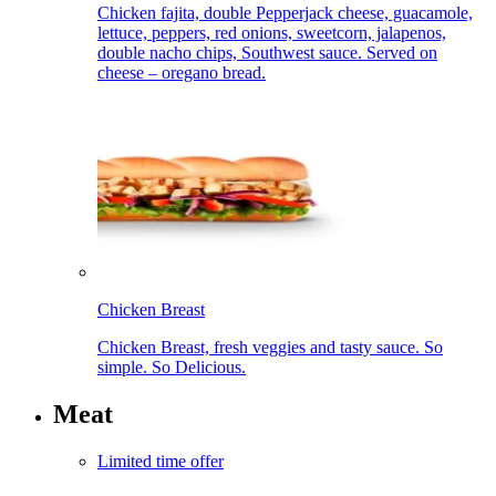
Chicken fajita, double Pepperjack cheese, guacamole,
lettuce, peppers, red onions, sweetcorn, jalapenos,
double nacho chips, Southwest sauce. Served on
cheese – oregano bread.​​​​‌ ‍ ​‍​‍‌‍ ‌ ​‍‌‍‍‌‌‍‌ ‌‍‍‌‌‍ ‍​‍​‍​ ‍‍​‍​‍‌ ​ ‌‍​‌‌‍ ‍‌‍‍‌‌ ‌​‌ ‍‌​‍ ‍‌‍‍‌‌‍ ​‍​‍​‍ ​​‍​‍‌‍‍​‌ ​‍‌‍‌‌‌‍‌‍​‍​‍​ ‍‍​‍​‍‌‍‍​‌ ‌​‌ ‌​‌ ​​‌ ​ ​ ‍‍​‍ ​‍ ‌‍ ‍‌‍ ‌ ​‍‌‍‌​‌‍‍‌‌‍​ ​‍ ‌‌‍​‍‌‍‍‌‌ ‌​‌‍‌‌‌ ​ ​‍ ‌‌‍‌ ‌ ​‍‌‍ ‌ ‌‌‌ ​​​‍ ‌‌ ​ ‌ ‌​‌ ‌‌‌‍‌​‌‍‍‌‌‍ ​‍ ‍‌ ‌‍‌‍‌‌‌ ​‍‌‍​ ‌‍‌‌‌‍ ​​‍ ‍‌‍​‌‌ ​​‌ ​​​‍ ‌‍‍‌‌‍ ‍‌ ‌​‌‍‌‌‌‍ ‍‌ ‌​​‍ ‌‍‌‌‌‍‌​‌‍‍‌‌ ‌​​‍ ‌‍ ‌‌‍ ‌‍‌​‌‍‌‌​ ‌‌ ​​‌ ​‍‌‍‌‌‌ ​ ‌‍‌‌‌‍ ‍‌ ‌​‌‍​‌‌ ‌​‌‍‍‌‌‍ ‌‍ ‍​ ‍ ‌‍‍‌‌‍‌​​ ‌​ ​ ​ ‌ ‌‍‌‌​ ​​​ ‌​​ ​​‌‍​‌‌‍‌‍​‍ ‌​ ‌​‌‍‌​‌‍‌​​ ​‌​‍ ‌​ ‌​​ ​‌​ ​‌‌‍​ ​‍ ‌​ ‍​​ ​ ​ ‌​​ ​‌​‍ ‌​ ​‌​ ‍​‌‍‌‍​ ‌​​ ​‌​ ‌‌​ ‌​‌‍​‌​ ‌​​ ​‍​ ​ ‌‍‌‌​ ‍ ‌ ‌​‌ ‍‌‌ ​​‌‍‌‌​ ‌‌ ​​‌ ​‍‌‍ ‌‍‌​‌ ‌‌‌‍​ ‌ ‌​​ ‍ ‌ ​​‌‍​‌‌ ‌​‌‍‍​​ ‌‌ ​ ‌‍‍​‌‍ ‌ ​‍‌ ‌​‌​‌​‌‍‌‌‌ ​ ‌‍​ ‌ ​‍‌‍‍‌‌ ​​‌ ‌​‌‍‍‌‌‍ ‌‍ ‍​‍‌‌​ ‌‌‌​​‍‌‌ ‌‍‍ ‌‍‌‌‌ ‍‌​‍‌‌​ ​ ‌​‌​​‍‌‌​ ​ ‌​‌​​‍‌‌​ ​‍​ ​‍‌‍‌‌‌‍ ‍​‍‌‌​ ​‍​ ​‍​‍‌‌​ ‌‌‌​‌​​‍ ‍‌ ‌‍‌‍​‌‌‍ ​‌ ‌‌‌‍‌‌​ ‌‍​‍‌‍​‌‌ ​ ‌‍‌‌‌‌‌‌‌ ​‍‌‍ ​​ ‌‌‍‍​‌ ‌​‌ ‌​‌ ​​‌ ​ ​‍‌‌​ ​ ‌​​‌​‍‌‌​ ​‍‌​‌‍​‍‌‌​ ​‍‌​‌‍‌‍ ‍‌‍ ‌ ​‍‌‍‌​‌‍‍‌‌‍​ ​‍ ‌‌‍​‍‌‍‍‌‌ ‌​‌‍‌‌‌ ​ ​‍ ‌‌‍‌ ‌ ​‍‌‍ ‌ ‌‌‌ ​​​‍ ‌‌ ​ ‌ ‌​‌ ‌‌‌‍‌​‌‍‍‌‌‍ ​‍ ‍‌ ‌‍‌‍‌‌‌ ​‍‌‍​ ‌‍‌‌‌‍ ​​‍ ‍‌‍​‌‌ ​​‌ ​​​‍‌‍‌‍‍‌‌‍‌​​ ‌​ ​ ​ ‌ ‌‍‌‌​ ​​​ ‌​​ ​​‌‍​‌‌‍‌‍​‍ ‌​ ‌​‌‍‌​‌‍‌​​ ​‌​‍ ‌​ ‌​​ ​‌​ ​‌‌‍​ ​‍ ‌​ ‍​​ ​ ​ ‌​​ ​‌​‍ ‌​ ​‌​ ‍​‌‍‌‍​ ‌​​ ​‌​ ‌‌​ ‌​‌‍​‌​ ‌​​ ​‍​ ​ ‌‍‌‌​‍‌‍‌ ‌​‌ ‍‌‌ ​​‌‍‌‌​ ‌‌ ​​‌ ​‍‌‍ ‌‍‌​‌ ‌‌‌‍​ ‌ ‌​​‍‌‍‌ ​​‌‍​‌‌ ‌​‌‍‍​​ ‌‌ ​ ‌‍‍​‌‍ ‌ ​‍‌ ‌​‌​‌​‌‍‌‌‌ ​ ‌‍​ ‌ ​‍‌‍‍‌‌ ​​‌ ‌​‌‍‍‌‌‍ ‌‍ ‍​‍‌‌​ ‌‌‌​​‍‌‌ ‌‍‍ ‌‍‌‌‌ ‍‌​‍‌‌​ ​ ‌​‌​​‍‌‌​ ​ ‌​‌​​‍‌‌​ ​‍​ ​‍‌‍‌‌‌‍ ‍​‍‌‌​ ​‍​ ​‍​‍‌‌​ ‌‌‌​‌​​‍ ‍‌ ‌‍‌‍​‌‌‍ ​‌ ‌‌‌‍‌‌​‍‌‍‌ ​​‌‍‌‌‌ ​‍‌ ​ ‌ ​​‌‍‌‌‌‍​ ‌ ‌​‌‍‍‌‌ ‌‍‌‍‌‌​ ‌‌ ​​‌ ‌‌‌‍​‍‌‍ ​‌‍‍‌‌ ​ ‌‍‍​‌‍‌‌‌‍‌​​‍​‍‌ ‌
Chicken Breast​​​​‌ ‍ ​‍​‍‌‍ ‌ ​‍‌‍‍‌‌‍‌ ‌‍‍‌‌‍ ‍​‍​‍​ ‍‍​‍​‍‌ ​ ‌‍​‌‌‍ ‍‌‍‍‌‌ ‌​‌ ‍‌​‍ ‍‌‍‍‌‌‍ ​‍​‍​‍ ​​‍​‍‌‍‍​‌ ​‍‌‍‌‌‌‍‌‍​‍​‍​ ‍‍​‍​‍‌‍‍​‌ ‌​‌ ‌​‌ ​​‌ ​ ​ ‍‍​‍ ​‍ ‌‍ ‍‌‍ ‌ ​‍‌‍‌​‌‍‍‌‌‍​ ​‍ ‌‌‍​‍‌‍‍‌‌ ‌​‌‍‌‌‌ ​ ​‍ ‌‌‍‌ ‌ ​‍‌‍ ‌ ‌‌‌ ​​​‍ ‌‌ ​ ‌ ‌​‌ ‌‌‌‍‌​‌‍‍‌‌‍ ​‍ ‍‌ ‌‍‌‍‌‌‌ ​‍‌‍​ ‌‍‌‌‌‍ ​​‍ ‍‌‍​‌‌ ​​‌ ​​​‍ ‌‍‍‌‌‍ ‍‌ ‌​‌‍‌‌‌‍ ‍‌ ‌​​‍ ‌‍‌‌‌‍‌​‌‍‍‌‌ ‌​​‍ ‌‍ ‌‌‍ ‌‍‌​‌‍‌‌​ ‌‌ ​​‌ ​‍‌‍‌‌‌ ​ ‌‍‌‌‌‍ ‍‌ ‌​‌‍​‌‌ ‌​‌‍‍‌‌‍ ‌‍ ‍​ ‍ ‌‍‍‌‌‍‌​​ ‌‌‍‌‌​ ‌ ​ ‍​‌‍‌‍​ ​ ‌‍​‍​ ​​​ ​‌​‍ ‌‌‍‌​​ ​​​ ‌ ​ ‌ ​‍ ‌​ ‌​‌‍‌‌​ ‌‍‌‍‌‍​‍ ‌​ ‍‌​ ​‍‌‍​ ‌‍​‍​‍ ‌‌‍​‌‌‍‌‍‌‍​ ​ ‍​‌‍‌‌​ ‌‌‌‍‌‌​ ‌‍‌‍​ ​ ‌​​ ‌​​ ​​​ ‍ ‌ ‌​‌ ‍‌‌ ​​‌‍‌‌​ ‌‌ ​​‌ ​‍‌‍ ‌‍‌​‌ ‌‌‌‍​ ‌ ‌​​ ‍ ‌ ​​‌‍​‌‌ ‌​‌‍‍​​ ‌‌‍ ‍‌‍​‌‌‍ ‌‌‍‌‌​‍‌‌​ ‌‌‌​​‍‌‌ ‌‍‍ ‌‍‌‌‌ ‍‌​‍‌‌​ ​ ‌​‌​​‍‌‌​ ​ ‌​‌​​‍‌‌​ ​‍​ ​‍‌‍‌‌‌‍ ‍​‍‌‌​ ​‍​ ​‍​‍‌‌​ ‌‌‌​‌​​‍ ‍‌ ‌‍‌‍​‌‌‍ ​‌ ‌‌‌‍‌‌​ ‌‍​‍‌‍​‌‌ ​ ‌‍‌‌‌‌‌‌‌ ​‍‌‍ ​​ ‌‌‍‍​‌ ‌​‌ ‌​‌ ​​‌ ​ ​‍‌‌​ ​ ‌​​‌​‍‌‌​ ​‍‌​‌‍​‍‌‌​ ​‍‌​‌‍‌‍ ‍‌‍ ‌ ​‍‌‍‌​‌‍‍‌‌‍​ ​‍ ‌‌‍​‍‌‍‍‌‌ ‌​‌‍‌‌‌ ​ ​‍ ‌‌‍‌ ‌ ​‍‌‍ ‌ ‌‌‌ ​​​‍ ‌‌ ​ ‌ ‌​‌ ‌‌‌‍‌​‌‍‍‌‌‍ ​‍ ‍‌ ‌‍‌‍‌‌‌ ​‍‌‍​ ‌‍‌‌‌‍ ​​‍ ‍‌‍​‌‌ ​​‌ ​​​‍‌‍‌‍‍‌‌‍‌​​ ‌‌‍‌‌​ ‌ ​ ‍​‌‍‌‍​ ​ ‌‍​‍​ ​​​ ​‌​‍ ‌‌‍‌​​ ​​​ ‌ ​ ‌ ​‍ ‌​ ‌​‌‍‌‌​ ‌‍‌‍‌‍​‍ ‌​ ‍‌​ ​‍‌‍​ ‌‍​‍​‍ ‌‌‍​‌‌‍‌‍‌‍​ ​ ‍​‌‍‌‌​ ‌‌‌‍‌‌​ ‌‍‌‍​ ​ ‌​​ ‌​​ ​​​‍‌‍‌ ‌​‌ ‍‌‌ ​​‌‍‌‌​ ‌‌ ​​‌ ​‍‌‍ ‌‍‌​‌ ‌‌‌‍​ ‌ ‌​​‍‌‍‌ ​​‌‍​‌‌ ‌​‌‍‍​​ ‌‌‍ ‍‌‍​‌‌‍ ‌‌‍‌‌​‍‌‌​ ‌‌‌​​‍‌‌ ‌‍‍ ‌‍‌‌‌ ‍‌​‍‌‌​ ​ ‌​‌​​‍‌‌​ ​ ‌​‌​​‍‌‌​ ​‍​ ​‍‌‍‌‌‌‍ ‍​‍‌‌​ ​‍​ ​‍​‍‌‌​ ‌‌‌​‌​​‍ ‍‌ ‌‍‌‍​‌‌‍ ​‌ ‌‌‌‍‌‌​‍‌‍‌ ​​‌‍‌‌‌ ​‍‌ ​ ‌ ​​‌‍‌‌‌‍​ ‌ ‌​‌‍‍‌‌ ‌‍‌‍‌‌​ ‌‌ ​​‌ ‌‌‌‍​‍‌‍ ​‌‍‍‌‌ ​ ‌‍‍​‌‍‌‌‌‍‌​​‍​‍‌ ‌
Chicken Breast, fresh veggies and tasty sauce. So
simple. So Delicious.​​​​‌ ‍ ​‍​‍‌‍ ‌ ​‍‌‍‍‌‌‍‌ ‌‍‍‌‌‍ ‍​‍​‍​ ‍‍​‍​‍‌ ​ ‌‍​‌‌‍ ‍‌‍‍‌‌ ‌​‌ ‍‌​‍ ‍‌‍‍‌‌‍ ​‍​‍​‍ ​​‍​‍‌‍‍​‌ ​‍‌‍‌‌‌‍‌‍​‍​‍​ ‍‍​‍​‍‌‍‍​‌ ‌​‌ ‌​‌ ​​‌ ​ ​ ‍‍​‍ ​‍ ‌‍ ‍‌‍ ‌ ​‍‌‍‌​‌‍‍‌‌‍​ ​‍ ‌‌‍​‍‌‍‍‌‌ ‌​‌‍‌‌‌ ​ ​‍ ‌‌‍‌ ‌ ​‍‌‍ ‌ ‌‌‌ ​​​‍ ‌‌ ​ ‌ ‌​‌ ‌‌‌‍‌​‌‍‍‌‌‍ ​‍ ‍‌ ‌‍‌‍‌‌‌ ​‍‌‍​ ‌‍‌‌‌‍ ​​‍ ‍‌‍​‌‌ ​​‌ ​​​‍ ‌‍‍‌‌‍ ‍‌ ‌​‌‍‌‌‌‍ ‍‌ ‌​​‍ ‌‍‌‌‌‍‌​‌‍‍‌‌ ‌​​‍ ‌‍ ‌‌‍ ‌‍‌​‌‍‌‌​ ‌‌ ​​‌ ​‍‌‍‌‌‌ ​ ‌‍‌‌‌‍ ‍‌ ‌​‌‍​‌‌ ‌​‌‍‍‌‌‍ ‌‍ ‍​ ‍ ‌‍‍‌‌‍‌​​ ‌‌‍‌‌​ ‌ ​ ‍​‌‍‌‍​ ​ ‌‍​‍​ ​​​ ​‌​‍ ‌‌‍‌​​ ​​​ ‌ ​ ‌ ​‍ ‌​ ‌​‌‍‌‌​ ‌‍‌‍‌‍​‍ ‌​ ‍‌​ ​‍‌‍​ ‌‍​‍​‍ ‌‌‍​‌‌‍‌‍‌‍​ ​ ‍​‌‍‌‌​ ‌‌‌‍‌‌​ ‌‍‌‍​ ​ ‌​​ ‌​​ ​​​ ‍ ‌ ‌​‌ ‍‌‌ ​​‌‍‌‌​ ‌‌ ​​‌ ​‍‌‍ ‌‍‌​‌ ‌‌‌‍​ ‌ ‌​​ ‍ ‌ ​​‌‍​‌‌ ‌​‌‍‍​​ ‌‌ ​ ‌‍‍​‌‍ ‌ ​‍‌ ‌​‌​‌​‌‍‌‌‌ ​ ‌‍​ ‌ ​‍‌‍‍‌‌ ​​‌ ‌​‌‍‍‌‌‍ ‌‍ ‍​‍‌‌​ ‌‌‌​​‍‌‌ ‌‍‍ ‌‍‌‌‌ ‍‌​‍‌‌​ ​ ‌​‌​​‍‌‌​ ​ ‌​‌​​‍‌‌​ ​‍​ ​‍‌‍‌‌‌‍ ‍​‍‌‌​ ​‍​ ​‍​‍‌‌​ ‌‌‌​‌​​‍ ‍‌ ‌‍‌‍​‌‌‍ ​‌ ‌‌‌‍‌‌​ ‌‍​‍‌‍​‌‌ ​ ‌‍‌‌‌‌‌‌‌ ​‍‌‍ ​​ ‌‌‍‍​‌ ‌​‌ ‌​‌ ​​‌ ​ ​‍‌‌​ ​ ‌​​‌​‍‌‌​ ​‍‌​‌‍​‍‌‌​ ​‍‌​‌‍‌‍ ‍‌‍ ‌ ​‍‌‍‌​‌‍‍‌‌‍​ ​‍ ‌‌‍​‍‌‍‍‌‌ ‌​‌‍‌‌‌ ​ ​‍ ‌‌‍‌ ‌ ​‍‌‍ ‌ ‌‌‌ ​​​‍ ‌‌ ​ ‌ ‌​‌ ‌‌‌‍‌​‌‍‍‌‌‍ ​‍ ‍‌ ‌‍‌‍‌‌‌ ​‍‌‍​ ‌‍‌‌‌‍ ​​‍ ‍‌‍​‌‌ ​​‌ ​​​‍‌‍‌‍‍‌‌‍‌​​ ‌‌‍‌‌​ ‌ ​ ‍​‌‍‌‍​ ​ ‌‍​‍​ ​​​ ​‌​‍ ‌‌‍‌​​ ​​​ ‌ ​ ‌ ​‍ ‌​ ‌​‌‍‌‌​ ‌‍‌‍‌‍​‍ ‌​ ‍‌​ ​‍‌‍​ ‌‍​‍​‍ ‌‌‍​‌‌‍‌‍‌‍​ ​ ‍​‌‍‌‌​ ‌‌‌‍‌‌​ ‌‍‌‍​ ​ ‌​​ ‌​​ ​​​‍‌‍‌ ‌​‌ ‍‌‌ ​​‌‍‌‌​ ‌‌ ​​‌ ​‍‌‍ ‌‍‌​‌ ‌‌‌‍​ ‌ ‌​​‍‌‍‌ ​​‌‍​‌‌ ‌​‌‍‍​​ ‌‌ ​ ‌‍‍​‌‍ ‌ ​‍‌ ‌​‌​‌​‌‍‌‌‌ ​ ‌‍​ ‌ ​‍‌‍‍‌‌ ​​‌ ‌​‌‍‍‌‌‍ ‌‍ ‍​‍‌‌​ ‌‌‌​​‍‌‌ ‌‍‍ ‌‍‌‌‌ ‍‌​‍‌‌​ ​ ‌​‌​​‍‌‌​ ​ ‌​‌​​‍‌‌​ ​‍​ ​‍‌‍‌‌‌‍ ‍​‍‌‌​ ​‍​ ​‍​‍‌‌​ ‌‌‌​‌​​‍ ‍‌ ‌‍‌‍​‌‌‍ ​‌ ‌‌‌‍‌‌​‍‌‍‌ ​​‌‍‌‌‌ ​‍‌ ​ ‌ ​​‌‍‌‌‌‍​ ‌ ‌​‌‍‍‌‌ ‌‍‌‍‌‌​ ‌‌ ​​‌ ‌‌‌‍​‍‌‍ ​‌‍‍‌‌ ​ ‌‍‍​‌‍‌‌‌‍‌​​‍​‍‌ ‌
Meat​​​​‌ ‍ ​‍​‍‌‍ ‌ ​‍‌‍‍‌‌‍‌ ‌‍‍‌‌‍ ‍​‍​‍​ ‍‍​‍​‍‌ ​ ‌‍​‌‌‍ ‍‌‍‍‌‌ ‌​‌ ‍‌​‍ ‍‌‍‍‌‌‍ ​‍​‍​‍ ​​‍​‍‌‍‍​‌ ​‍‌‍‌‌‌‍‌‍​‍​‍​ ‍‍​‍​‍‌‍‍​‌ ‌​‌ ‌​‌ ​​‌ ​ ​ ‍‍​‍ ​‍ ‌‍ ‍‌‍ ‌ ​‍‌‍‌​‌‍‍‌‌‍​ ​‍ ‌‌‍​‍‌‍‍‌‌ ‌​‌‍‌‌‌ ​ ​‍ ‌‌‍‌ ‌ ​‍‌‍ ‌ ‌‌‌ ​​​‍ ‌‌ ​ ‌ ‌​‌ ‌‌‌‍‌​‌‍‍‌‌‍ ​‍ ‍‌ ‌‍‌‍‌‌‌ ​‍‌‍​ ‌‍‌‌‌‍ ​​‍ ‍‌‍​‌‌ ​​‌ ​​​‍ ‌‍‍‌‌‍ ‍‌ ‌​‌‍‌‌‌‍ ‍‌ ‌​​‍ ‌‍‌‌‌‍‌​‌‍‍‌‌ ‌​​‍ ‌‍ ‌‌‍ ‌‍‌​‌‍‌‌​ ‌‌ ​​‌ ​‍‌‍‌‌‌ ​ ‌‍‌‌‌‍ ‍‌ ‌​‌‍​‌‌ ‌​‌‍‍‌‌‍ ‌‍ ‍​ ‍ ‌‍‍‌‌‍‌​​ ‌​ ‌​‌‍‌‍​ ​​​ ‍‌‌‍​ ‌‍​‍​ ‌‌‌‍​‍​‍ ‌‌‍​‌​ ​​‌‍​‌‌‍​‌​‍ ‌​ ‌​​ ‌ ​ ‌ ​ ‌‌​‍ ‌‌‍​‌‌‍‌‌​ ‍‌‌‍‌‍​‍ ‌​ ​‍‌‍‌‍‌‍‌​‌‍​ ‌‍​ ​ ‍‌​ ‍​‌‍​ ​ ​ ​ ‌ ​ ‍‌​ ‍‌​ ‍ ‌ ‌​‌ ‍‌‌ ​​‌‍‌‌​ ‌‌ ​ ‌ ‌‌‌‍​‍‌‍​ ‌‍​‌‌ ‌​‌‍‌‌‌‍‌ ‌‍ ‌ ​‍‌ ‍‌​ ‍ ‌ ​​‌‍​‌‌ ‌​‌‍‍​​ ‌‌‍ ‍‌‍​‌‌‍ ‌‌‍‌‌​‍‌‌​ ‌‌‌​​‍‌‌ ‌‍‍ ‌‍‌‌‌ ‍‌​‍‌‌​ ​ ‌​‌​​‍‌‌​ ​ ‌​‌​​‍‌‌​ ​‍​ ​‍‌‍‌‌‌‍ ‍​‍‌‌​ ​‍​ ​‍​‍‌‌​ ‌‌‌​‌​​‍ ‍‌ ‌‍‌‍​‌‌‍ ​‌ ‌‌‌‍‌‌​ ‌‍​‍‌‍​‌‌ ​ ‌‍‌‌‌‌‌‌‌ ​‍‌‍ ​​ ‌‌‍‍​‌ ‌​‌ ‌​‌ ​​‌ ​ ​‍‌‌​ ​ ‌​​‌​‍‌‌​ ​‍‌​‌‍​‍‌‌​ ​‍‌​‌‍‌‍ ‍‌‍ ‌ ​‍‌‍‌​‌‍‍‌‌‍​ ​‍ ‌‌‍​‍‌‍‍‌‌ ‌​‌‍‌‌‌ ​ ​‍ ‌‌‍‌ ‌ ​‍‌‍ ‌ ‌‌‌ ​​​‍ ‌‌ ​ ‌ ‌​‌ ‌‌‌‍‌​‌‍‍‌‌‍ ​‍ ‍‌ ‌‍‌‍‌‌‌ ​‍‌‍​ ‌‍‌‌‌‍ ​​‍ ‍‌‍​‌‌ ​​‌ ​​​‍‌‍‌‍‍‌‌‍‌​​ ‌​ ‌​‌‍‌‍​ ​​​ ‍‌‌‍​ ‌‍​‍​ ‌‌‌‍​‍​‍ ‌‌‍​‌​ ​​‌‍​‌‌‍​‌​‍ ‌​ ‌​​ ‌ ​ ‌ ​ ‌‌​‍ ‌‌‍​‌‌‍‌‌​ ‍‌‌‍‌‍​‍ ‌​ ​‍‌‍‌‍‌‍‌​‌‍​ ‌‍​ ​ ‍‌​ ‍​‌‍​ ​ ​ ​ ‌ ​ ‍‌​ ‍‌​‍‌‍‌ ‌​‌ ‍‌‌ ​​‌‍‌‌​ ‌‌ ​ ‌ ‌‌‌‍​‍‌‍​ ‌‍​‌‌ ‌​‌‍‌‌‌‍‌ ‌‍ ‌ ​‍‌ ‍‌​‍‌‍‌ ​​‌‍​‌‌ ‌​‌‍‍​​ ‌‌‍ ‍‌‍​‌‌‍ ‌‌‍‌‌​‍‌‌​ ‌‌‌​​‍‌‌ ‌‍‍ ‌‍‌‌‌ ‍‌​‍‌‌​ ​ ‌​‌​​‍‌‌​ ​ ‌​‌​​‍‌‌​ ​‍​ ​‍‌‍‌‌‌‍ ‍​‍‌‌​ ​‍​ ​‍​‍‌‌​ ‌‌‌​‌​​‍ ‍‌ ‌‍‌‍​‌‌‍ ​‌ ‌‌‌‍‌‌​‍‌‍‌ ​​‌‍‌‌‌ ​‍‌ ​ ‌ ​​‌‍‌‌‌‍​ ‌ ‌​‌‍‍‌‌ ‌‍‌‍‌‌​ ‌‌ ​​‌ ‌‌‌‍​‍‌‍ ​‌‍‍‌‌ ​ ‌‍‍​‌‍‌‌‌‍‌​​‍​‍‌ ‌
Limited time offer​​​​‌ ‍ ​‍​‍‌‍ ‌ ​‍‌‍‍‌‌‍‌ ‌‍‍‌‌‍ ‍​‍​‍​ ‍‍​‍​‍‌ ​ ‌‍​‌‌‍ ‍‌‍‍‌‌ ‌​‌ ‍‌​‍ ‍‌‍‍‌‌‍ ​‍​‍​‍ ​​‍​‍‌‍‍​‌ ​‍‌‍‌‌‌‍‌‍​‍​‍​ ‍‍​‍​‍‌‍‍​‌ ‌​‌ ‌​‌ ​​‌ ​ ​ ‍‍​‍ ​‍ ‌‍ ‍‌‍ ‌ ​‍‌‍‌​‌‍‍‌‌‍​ ​‍ ‌‌‍​‍‌‍‍‌‌ ‌​‌‍‌‌‌ ​ ​‍ ‌‌‍‌ ‌ ​‍‌‍ ‌ ‌‌‌ ​​​‍ ‌‌ ​ ‌ ‌​‌ ‌‌‌‍‌​‌‍‍‌‌‍ ​‍ ‍‌ ‌‍‌‍‌‌‌ ​‍‌‍​ ‌‍‌‌‌‍ ​​‍ ‍‌‍​‌‌ ​​‌ ​​​‍ ‌‍‍‌‌‍ ‍‌ ‌​‌‍‌‌‌‍ ‍‌ ‌​​‍ ‌‍‌‌‌‍‌​‌‍‍‌‌ ‌​​‍ ‌‍ ‌‌‍ ‌‍‌​‌‍‌‌​ ‌‌ ​​‌ ​‍‌‍‌‌‌ ​ ‌‍‌‌‌‍ ‍‌ ‌​‌‍​‌‌ ‌​‌‍‍‌‌‍ ‌‍ ‍​ ‍ ‌‍‍‌‌‍‌​​ ‌​ ‍​​ ‌​​ ‍​​ ​ ‌‍​‌‌‍​‌‌‍‌‌​ ‍‌​‍ ‌‌‍‌‌​ ‍‌​ ​ ​ ​​​‍ ‌​ ‌​​ ​ ​ ‌‌‌‍​‍​‍ ‌​ ‍‌‌‍​‌​ ‌‍‌‍‌‍​‍ ‌‌‍‌‌‌‍‌​​ ‌‌​ ‌​​ ‌‌​ ​‌​ ‌‍​ ​ ‌‍‌‍‌‍​‌​ ‌‌​ ‌​​ ‍ ‌ ‌​‌ ‍‌‌ ​​‌‍‌‌​ ‌‌ ​​‌ ​‍‌‍ ‌‍‌​‌ ‌‌‌‍​ ‌ ‌​​ ‍ ‌ ​​‌‍​‌‌ ‌​‌‍‍​​ ‌‌‍​‍‌‍​‌‌‍‌​‌‍‌ ‌‍‌‌​‍‌‌​ ‌‌‌​​‍‌‌ ‌‍‍ ‌‍‌‌‌ ‍‌​‍‌‌​ ​ ‌​‌​​‍‌‌​ ​ ‌​‌​​‍‌‌​ ​‍​ ​‍‌‍‌‌‌‍ ‍​‍‌‌​ ​‍​ ​‍​‍‌‌​ ‌‌‌​‌​​‍ ‍‌ ‌‍‌‍​‌‌‍ ​‌ ‌‌‌‍‌‌​ ‌‍​‍‌‍​‌‌ ​ ‌‍‌‌‌‌‌‌‌ ​‍‌‍ ​​ ‌‌‍‍​‌ ‌​‌ ‌​‌ ​​‌ ​ ​‍‌‌​ ​ ‌​​‌​‍‌‌​ ​‍‌​‌‍​‍‌‌​ ​‍‌​‌‍‌‍ ‍‌‍ ‌ ​‍‌‍‌​‌‍‍‌‌‍​ ​‍ ‌‌‍​‍‌‍‍‌‌ ‌​‌‍‌‌‌ ​ ​‍ ‌‌‍‌ ‌ ​‍‌‍ ‌ ‌‌‌ ​​​‍ ‌‌ ​ ‌ ‌​‌ ‌‌‌‍‌​‌‍‍‌‌‍ ​‍ ‍‌ ‌‍‌‍‌‌‌ ​‍‌‍​ ‌‍‌‌‌‍ ​​‍ ‍‌‍​‌‌ ​​‌ ​​​‍‌‍‌‍‍‌‌‍‌​​ ‌​ ‍​​ ‌​​ ‍​​ ​ ‌‍​‌‌‍​‌‌‍‌‌​ ‍‌​‍ ‌‌‍‌‌​ ‍‌​ ​ ​ ​​​‍ ‌​ ‌​​ ​ ​ ‌‌‌‍​‍​‍ ‌​ ‍‌‌‍​‌​ ‌‍‌‍‌‍​‍ ‌‌‍‌‌‌‍‌​​ ‌‌​ ‌​​ ‌‌​ ​‌​ ‌‍​ ​ ‌‍‌‍‌‍​‌​ ‌‌​ ‌​​‍‌‍‌ ‌​‌ ‍‌‌ ​​‌‍‌‌​ ‌‌ ​​‌ ​‍‌‍ ‌‍‌​‌ ‌‌‌‍​ ‌ ‌​​‍‌‍‌ ​​‌‍​‌‌ ‌​‌‍‍​​ ‌‌‍​‍‌‍​‌‌‍‌​‌‍‌ ‌‍‌‌​‍‌‌​ ‌‌‌​​‍‌‌ ‌‍‍ ‌‍‌‌‌ ‍‌​‍‌‌​ ​ ‌​‌​​‍‌‌​ ​ ‌​‌​​‍‌‌​ ​‍​ ​‍‌‍‌‌‌‍ ‍​‍‌‌​ ​‍​ ​‍​‍‌‌​ ‌‌‌​‌​​‍ ‍‌ ‌‍‌‍​‌‌‍ ​‌ ‌‌‌‍‌‌​‍‌‍‌ ​​‌‍‌‌‌ ​‍‌ ​ ‌ ​​‌‍‌‌‌‍​ ‌ ‌​‌‍‍‌‌ ‌‍‌‍‌‌​ ‌‌ ​​‌ ‌‌‌‍​‍‌‍ ​‌‍‍‌‌ ​ ‌‍‍​‌‍‌‌‌‍‌​​‍​‍‌ ‌