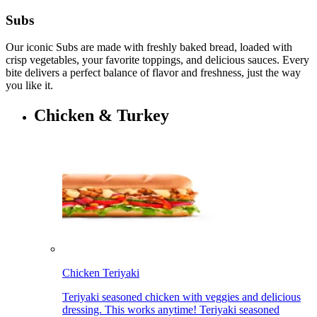
Subs​​​​‌ ‍ ​‍​‍‌‍ ‌ ​‍‌‍‍‌‌‍‌ ‌‍‍‌‌‍ ‍​‍​‍​ ‍‍​‍​‍‌ ​ ‌‍​‌‌‍ ‍‌‍‍‌‌ ‌​‌ ‍‌​‍ ‍‌‍‍‌‌‍ ​‍​‍​‍ ​​‍​‍‌‍‍​‌ ​‍‌‍‌‌‌‍‌‍​‍​‍​ ‍‍​‍​‍‌‍‍​‌ ‌​‌ ‌​‌ ​​‌ ​ ​ ‍‍​‍ ​‍ ‌‍ ‍‌‍ ‌ ​‍‌‍‌​‌‍‍‌‌‍​ ​‍ ‌‌‍​‍‌‍‍‌‌ ‌​‌‍‌‌‌ ​ ​‍ ‌‌‍‌ ‌ ​‍‌‍ ‌ ‌‌‌ ​​​‍ ‌‌ ​ ‌ ‌​‌ ‌‌‌‍‌​‌‍‍‌‌‍ ​‍ ‍‌ ‌‍‌‍‌‌‌ ​‍‌‍​ ‌‍‌‌‌‍ ​​‍ ‍‌‍​‌‌ ​​‌ ​​​‍ ‌‍‍‌‌‍ ‍‌ ‌​‌‍‌‌‌‍ ‍‌ ‌​​‍ ‌‍‌‌‌‍‌​‌‍‍‌‌ ‌​​‍ ‌‍ ‌‌‍ ‌‍‌​‌‍‌‌​ ‌‌ ​​‌ ​‍‌‍‌‌‌ ​ ‌‍‌‌‌‍ ‍‌ ‌​‌‍​‌‌ ‌​‌‍‍‌‌‍ ‌‍ ‍​ ‍ ‌‍‍‌‌‍‌​​ ‌‌‍‌​​ ‌‍‌‍‌‍‌‍‌​​ ‍‌​ ​ ​ ​‍‌‍‌‍​‍ ‌​ ‌​​ ‍‌​ ‍‌​ ​‌​‍ ‌​ ‌​​ ​ ‌‍‌‍‌‍‌‌​‍ ‌​ ‍​‌‍​ ​ ​‍‌‍‌‍​‍ ‌​ ​ ​ ‌​‌‍​‍‌‍​‍​ ‍‌‌‍​ ‌‍‌‍​ ​ ‌‍​ ​ ​​​ ‍‌​ ‌‍​ ‍ ‌ ‌​‌ ‍‌‌ ​​‌‍‌‌​ ‌‌‍​ ‌‍​‌‌ ‌​‌‍‌‌‌‍‌ ‌‍ ‌ ​‍‌ ‍‌​ ‍ ‌ ​​‌‍​‌‌ ‌​‌‍‍​​ ‌‌‍ ‍‌‍​‌‌‍ ‌‌‍‌‌​‍‌‌​ ‌‌‌​​‍‌‌ ‌‍‍ ‌‍‌‌‌ ‍‌​‍‌‌​ ​ ‌​‌​​‍‌‌​ ​ ‌​‌​​‍‌‌​ ​‍​ ​‍‌‍‌‌‌‍ ‍​‍‌‌​ ​‍​ ​‍​‍‌‌​ ‌‌‌​‌​​‍ ‍‌ ‌‍‌‍​‌‌‍ ​‌ ‌‌‌‍‌‌​ ‌‍​‍‌‍​‌‌ ​ ‌‍‌‌‌‌‌‌‌ ​‍‌‍ ​​ ‌‌‍‍​‌ ‌​‌ ‌​‌ ​​‌ ​ ​‍‌‌​ ​ ‌​​‌​‍‌‌​ ​‍‌​‌‍​‍‌‌​ ​‍‌​‌‍‌‍ ‍‌‍ ‌ ​‍‌‍‌​‌‍‍‌‌‍​ ​‍ ‌‌‍​‍‌‍‍‌‌ ‌​‌‍‌‌‌ ​ ​‍ ‌‌‍‌ ‌ ​‍‌‍ ‌ ‌‌‌ ​​​‍ ‌‌ ​ ‌ ‌​‌ ‌‌‌‍‌​‌‍‍‌‌‍ ​‍ ‍‌ ‌‍‌‍‌‌‌ ​‍‌‍​ ‌‍‌‌‌‍ ​​‍ ‍‌‍​‌‌ ​​‌ ​​​‍‌‍‌‍‍‌‌‍‌​​ ‌‌‍‌​​ ‌‍‌‍‌‍‌‍‌​​ ‍‌​ ​ ​ ​‍‌‍‌‍​‍ ‌​ ‌​​ ‍‌​ ‍‌​ ​‌​‍ ‌​ ‌​​ ​ ‌‍‌‍‌‍‌‌​‍ ‌​ ‍​‌‍​ ​ ​‍‌‍‌‍​‍ ‌​ ​ ​ ‌​‌‍​‍‌‍​‍​ ‍‌‌‍​ ‌‍‌‍​ ​ ‌‍​ ​ ​​​ ‍‌​ ‌‍​‍‌‍‌ ‌​‌ ‍‌‌ ​​‌‍‌‌​ ‌‌‍​ ‌‍​‌‌ ‌​‌‍‌‌‌‍‌ ‌‍ ‌ ​‍‌ ‍‌​‍‌‍‌ ​​‌‍​‌‌ ‌​‌‍‍​​ ‌‌‍ ‍‌‍​‌‌‍ ‌‌‍‌‌​‍‌‌​ ‌‌‌​​‍‌‌ ‌‍‍ ‌‍‌‌‌ ‍‌​‍‌‌​ ​ ‌​‌​​‍‌‌​ ​ ‌​‌​​‍‌‌​ ​‍​ ​‍‌‍‌‌‌‍ ‍​‍‌‌​ ​‍​ ​‍​‍‌‌​ ‌‌‌​‌​​‍ ‍‌ ‌‍‌‍​‌‌‍ ​‌ ‌‌‌‍‌‌​‍‌‍‌ ​​‌‍‌‌‌ ​‍‌ ​ ‌ ​​‌‍‌‌‌‍​ ‌ ‌​‌‍‍‌‌ ‌‍‌‍‌‌​ ‌‌ ​​‌ ‌‌‌‍​‍‌‍ ​‌‍‍‌‌ ​ ‌‍‍​‌‍‌‌‌‍‌​​‍​‍‌ ‌
Our iconic Subs are made with freshly baked bread, loaded with
crisp vegetables, your favorite toppings, and delicious sauces. Every
bite delivers a perfect balance of flavor and freshness, just the way
you like it.​​​​‌ ‍ ​‍​‍‌‍ ‌ ​‍‌‍‍‌‌‍‌ ‌‍‍‌‌‍ ‍​‍​‍​ ‍‍​‍​‍‌ ​ ‌‍​‌‌‍ ‍‌‍‍‌‌ ‌​‌ ‍‌​‍ ‍‌‍‍‌‌‍ ​‍​‍​‍ ​​‍​‍‌‍‍​‌ ​‍‌‍‌‌‌‍‌‍​‍​‍​ ‍‍​‍​‍‌‍‍​‌ ‌​‌ ‌​‌ ​​‌ ​ ​ ‍‍​‍ ​‍ ‌‍ ‍‌‍ ‌ ​‍‌‍‌​‌‍‍‌‌‍​ ​‍ ‌‌‍​‍‌‍‍‌‌ ‌​‌‍‌‌‌ ​ ​‍ ‌‌‍‌ ‌ ​‍‌‍ ‌ ‌‌‌ ​​​‍ ‌‌ ​ ‌ ‌​‌ ‌‌‌‍‌​‌‍‍‌‌‍ ​‍ ‍‌ ‌‍‌‍‌‌‌ ​‍‌‍​ ‌‍‌‌‌‍ ​​‍ ‍‌‍​‌‌ ​​‌ ​​​‍ ‌‍‍‌‌‍ ‍‌ ‌​‌‍‌‌‌‍ ‍‌ ‌​​‍ ‌‍‌‌‌‍‌​‌‍‍‌‌ ‌​​‍ ‌‍ ‌‌‍ ‌‍‌​‌‍‌‌​ ‌‌ ​​‌ ​‍‌‍‌‌‌ ​ ‌‍‌‌‌‍ ‍‌ ‌​‌‍​‌‌ ‌​‌‍‍‌‌‍ ‌‍ ‍​ ‍ ‌‍‍‌‌‍‌​​ ‌‌‍‌​​ ‌‍‌‍‌‍‌‍‌​​ ‍‌​ ​ ​ ​‍‌‍‌‍​‍ ‌​ ‌​​ ‍‌​ ‍‌​ ​‌​‍ ‌​ ‌​​ ​ ‌‍‌‍‌‍‌‌​‍ ‌​ ‍​‌‍​ ​ ​‍‌‍‌‍​‍ ‌​ ​ ​ ‌​‌‍​‍‌‍​‍​ ‍‌‌‍​ ‌‍‌‍​ ​ ‌‍​ ​ ​​​ ‍‌​ ‌‍​ ‍ ‌ ‌​‌ ‍‌‌ ​​‌‍‌‌​ ‌‌‍​ ‌‍​‌‌ ‌​‌‍‌‌‌‍‌ ‌‍ ‌ ​‍‌ ‍‌​ ‍ ‌ ​​‌‍​‌‌ ‌​‌‍‍​​ ‌‌‍‌​‌‍‌‌‌ ​ ‌‍​ ‌ ​‍‌‍‍‌‌ ​​‌ ‌​‌‍‍‌‌‍ ‌‍ ‍​‍‌‌​ ‌‌‌​​‍‌‌ ‌‍‍ ‌‍‌‌‌ ‍‌​‍‌‌​ ​ ‌​‌​​‍‌‌​ ​ ‌​‌​​‍‌‌​ ​‍​ ​‍‌‍‌‌‌‍ ‍​‍‌‌​ ​‍​ ​‍​‍‌‌​ ‌‌‌​‌​​‍ ‍‌ ‌‍‌‍​‌‌‍ ​‌ ‌‌‌‍‌‌​‍ ‍‌ ‌‍‌‍​‌‌‍ ​‌ ‌‌‌‍‌‌​‍‌‌​ ‌‌‌​​‍‌‌ ‌‍‍ ‌‍‌‌‌ ‍‌​‍‌‌​ ​ ‌​‌​​‍‌‌​ ​ ‌​‌​​‍‌‌​ ​‍​ ​‍​ ‍‌​ ‌​​ ‍‌​ ​‌‌‍​‌‌‍​‌‌‍​‌​ ‌ ​ ‍​​ ‍​​ ‌​‌‍‌‌​‍‌‌​ ​‍​ ​‍​‍‌‌​ ‌‌‌​‌​​‍ ‍‌‍​ ‌‍‍​‌‍‍‌‌‍ ​‌‍‌​‌ ​‍‌‍‌‌‌‍ ‍​‍‌‌​ ‌‌‌​​‍‌‌ ‌‍‍ ‌‍‌‌‌ ‍‌​‍‌‌​ ​ ‌​‌​​‍‌‌​ ​ ‌​‌​​‍‌‌​ ​‍​ ​‍​ ‍​‌‍‌‌‌‍‌‌​ ‌​​ ‌ ​ ​‌​ ​​‌‍‌‌‌‍‌​​ ‌ ​ ‍​​ ​​​‍‌‌​ ​‍​ ​‍​‍‌‌​ ‌‌‌​‌​​‍ ‍‌ ‌​‌‍‌‌‌ ‍​‌ ‌​​ ‌‍​‍‌‍​‌‌ ​ ‌‍‌‌‌‌‌‌‌ ​‍‌‍ ​​ ‌‌‍‍​‌ ‌​‌ ‌​‌ ​​‌ ​ ​‍‌‌​ ​ ‌​​‌​‍‌‌​ ​‍‌​‌‍​‍‌‌​ ​‍‌​‌‍‌‍ ‍‌‍ ‌ ​‍‌‍‌​‌‍‍‌‌‍​ ​‍ ‌‌‍​‍‌‍‍‌‌ ‌​‌‍‌‌‌ ​ ​‍ ‌‌‍‌ ‌ ​‍‌‍ ‌ ‌‌‌ ​​​‍ ‌‌ ​ ‌ ‌​‌ ‌‌‌‍‌​‌‍‍‌‌‍ ​‍ ‍‌ ‌‍‌‍‌‌‌ ​‍‌‍​ ‌‍‌‌‌‍ ​​‍ ‍‌‍​‌‌ ​​‌ ​​​‍‌‍‌‍‍‌‌‍‌​​ ‌‌‍‌​​ ‌‍‌‍‌‍‌‍‌​​ ‍‌​ ​ ​ ​‍‌‍‌‍​‍ ‌​ ‌​​ ‍‌​ ‍‌​ ​‌​‍ ‌​ ‌​​ ​ ‌‍‌‍‌‍‌‌​‍ ‌​ ‍​‌‍​ ​ ​‍‌‍‌‍​‍ ‌​ ​ ​ ‌​‌‍​‍‌‍​‍​ ‍‌‌‍​ ‌‍‌‍​ ​ ‌‍​ ​ ​​​ ‍‌​ ‌‍​‍‌‍‌ ‌​‌ ‍‌‌ ​​‌‍‌‌​ ‌‌‍​ ‌‍​‌‌ ‌​‌‍‌‌‌‍‌ ‌‍ ‌ ​‍‌ ‍‌​‍‌‍‌ ​​‌‍​‌‌ ‌​‌‍‍​​ ‌‌‍‌​‌‍‌‌‌ ​ ‌‍​ ‌ ​‍‌‍‍‌‌ ​​‌ ‌​‌‍‍‌‌‍ ‌‍ ‍​‍‌‌​ ‌‌‌​​‍‌‌ ‌‍‍ ‌‍‌‌‌ ‍‌​‍‌‌​ ​ ‌​‌​​‍‌‌​ ​ ‌​‌​​‍‌‌​ ​‍​ ​‍‌‍‌‌‌‍ ‍​‍‌‌​ ​‍​ ​‍​‍‌‌​ ‌‌‌​‌​​‍ ‍‌ ‌‍‌‍​‌‌‍ ​‌ ‌‌‌‍‌‌​‍ ‍‌ ‌‍‌‍​‌‌‍ ​‌ ‌‌‌‍‌‌​‍‌‌​ ‌‌‌​​‍‌‌ ‌‍‍ ‌‍‌‌‌ ‍‌​‍‌‌​ ​ ‌​‌​​‍‌‌​ ​ ‌​‌​​‍‌‌​ ​‍​ ​‍​ ‍‌​ ‌​​ ‍‌​ ​‌‌‍​‌‌‍​‌‌‍​‌​ ‌ ​ ‍​​ ‍​​ ‌​‌‍‌‌​‍‌‌​ ​‍​ ​‍​‍‌‌​ ‌‌‌​‌​​‍ ‍‌‍​ ‌‍‍​‌‍‍‌‌‍ ​‌‍‌​‌ ​‍‌‍‌‌‌‍ ‍​‍‌‌​ ‌‌‌​​‍‌‌ ‌‍‍ ‌‍‌‌‌ ‍‌​‍‌‌​ ​ ‌​‌​​‍‌‌​ ​ ‌​‌​​‍‌‌​ ​‍​ ​‍​ ‍​‌‍‌‌‌‍‌‌​ ‌​​ ‌ ​ ​‌​ ​​‌‍‌‌‌‍‌​​ ‌ ​ ‍​​ ​​​‍‌‌​ ​‍​ ​‍​‍‌‌​ ‌‌‌​‌​​‍ ‍‌ ‌​‌‍‌‌‌ ‍​‌ ‌​​‍‌‍‌ ​​‌‍‌‌‌ ​‍‌ ​ ‌ ​​‌‍‌‌‌‍​ ‌ ‌​‌‍‍‌‌ ‌‍‌‍‌‌​ ‌‌ ​​‌ ‌‌‌‍​‍‌‍ ​‌‍‍‌‌ ​ ‌‍‍​‌‍‌‌‌‍‌​​‍​‍‌ ‌
Chicken & Turkey​​​​‌ ‍ ​‍​‍‌‍ ‌ ​‍‌‍‍‌‌‍‌ ‌‍‍‌‌‍ ‍​‍​‍​ ‍‍​‍​‍‌ ​ ‌‍​‌‌‍ ‍‌‍‍‌‌ ‌​‌ ‍‌​‍ ‍‌‍‍‌‌‍ ​‍​‍​‍ ​​‍​‍‌‍‍​‌ ​‍‌‍‌‌‌‍‌‍​‍​‍​ ‍‍​‍​‍‌‍‍​‌ ‌​‌ ‌​‌ ​​‌ ​ ​ ‍‍​‍ ​‍ ‌‍ ‍‌‍ ‌ ​‍‌‍‌​‌‍‍‌‌‍​ ​‍ ‌‌‍​‍‌‍‍‌‌ ‌​‌‍‌‌‌ ​ ​‍ ‌‌‍‌ ‌ ​‍‌‍ ‌ ‌‌‌ ​​​‍ ‌‌ ​ ‌ ‌​‌ ‌‌‌‍‌​‌‍‍‌‌‍ ​‍ ‍‌ ‌‍‌‍‌‌‌ ​‍‌‍​ ‌‍‌‌‌‍ ​​‍ ‍‌‍​‌‌ ​​‌ ​​​‍ ‌‍‍‌‌‍ ‍‌ ‌​‌‍‌‌‌‍ ‍‌ ‌​​‍ ‌‍‌‌‌‍‌​‌‍‍‌‌ ‌​​‍ ‌‍ ‌‌‍ ‌‍‌​‌‍‌‌​ ‌‌ ​​‌ ​‍‌‍‌‌‌ ​ ‌‍‌‌‌‍ ‍‌ ‌​‌‍​‌‌ ‌​‌‍‍‌‌‍ ‌‍ ‍​ ‍ ‌‍‍‌‌‍‌​​ ‌​ ‌‍​ ‌​‌‍‌‍​ ​‌​ ‌‍‌‍​‌​ ​‍‌‍​ ​‍ ‌‌‍​‍‌‍​‍​ ‍​‌‍‌‌​‍ ‌​ ‌​​ ‌​​ ‌‌‌‍​ ​‍ ‌​ ‍‌‌‍​‍​ ​ ‌‍​‌​‍ ‌‌‍​ ​ ​​​ ‍​​ ‍​​ ​​‌‍​‍​ ​ ‌‍‌‌‌‍‌‌​ ‌ ​ ‌​​ ​ ​ ‍ ‌ ‌​‌ ‍‌‌ ​​‌‍‌‌​ ‌‌ ​ ‌ ‌‌‌‍​‍‌‍​ ‌‍​‌‌ ‌​‌‍‌‌‌‍‌ ‌‍ ‌ ​‍‌ ‍‌​ ‍ ‌ ​​‌‍​‌‌ ‌​‌‍‍​​ ‌‌‍ ‍‌‍​‌‌‍ ‌‌‍‌‌​‍‌‌​ ‌‌‌​​‍‌‌ ‌‍‍ ‌‍‌‌‌ ‍‌​‍‌‌​ ​ ‌​‌​​‍‌‌​ ​ ‌​‌​​‍‌‌​ ​‍​ ​‍‌‍‌‌‌‍ ‍​‍‌‌​ ​‍​ ​‍​‍‌‌​ ‌‌‌​‌​​‍ ‍‌ ‌‍‌‍​‌‌‍ ​‌ ‌‌‌‍‌‌​ ‌‍​‍‌‍​‌‌ ​ ‌‍‌‌‌‌‌‌‌ ​‍‌‍ ​​ ‌‌‍‍​‌ ‌​‌ ‌​‌ ​​‌ ​ ​‍‌‌​ ​ ‌​​‌​‍‌‌​ ​‍‌​‌‍​‍‌‌​ ​‍‌​‌‍‌‍ ‍‌‍ ‌ ​‍‌‍‌​‌‍‍‌‌‍​ ​‍ ‌‌‍​‍‌‍‍‌‌ ‌​‌‍‌‌‌ ​ ​‍ ‌‌‍‌ ‌ ​‍‌‍ ‌ ‌‌‌ ​​​‍ ‌‌ ​ ‌ ‌​‌ ‌‌‌‍‌​‌‍‍‌‌‍ ​‍ ‍‌ ‌‍‌‍‌‌‌ ​‍‌‍​ ‌‍‌‌‌‍ ​​‍ ‍‌‍​‌‌ ​​‌ ​​​‍‌‍‌‍‍‌‌‍‌​​ ‌​ ‌‍​ ‌​‌‍‌‍​ ​‌​ ‌‍‌‍​‌​ ​‍‌‍​ ​‍ ‌‌‍​‍‌‍​‍​ ‍​‌‍‌‌​‍ ‌​ ‌​​ ‌​​ ‌‌‌‍​ ​‍ ‌​ ‍‌‌‍​‍​ ​ ‌‍​‌​‍ ‌‌‍​ ​ ​​​ ‍​​ ‍​​ ​​‌‍​‍​ ​ ‌‍‌‌‌‍‌‌​ ‌ ​ ‌​​ ​ ​‍‌‍‌ ‌​‌ ‍‌‌ ​​‌‍‌‌​ ‌‌ ​ ‌ ‌‌‌‍​‍‌‍​ ‌‍​‌‌ ‌​‌‍‌‌‌‍‌ ‌‍ ‌ ​‍‌ ‍‌​‍‌‍‌ ​​‌‍​‌‌ ‌​‌‍‍​​ ‌‌‍ ‍‌‍​‌‌‍ ‌‌‍‌‌​‍‌‌​ ‌‌‌​​‍‌‌ ‌‍‍ ‌‍‌‌‌ ‍‌​‍‌‌​ ​ ‌​‌​​‍‌‌​ ​ ‌​‌​​‍‌‌​ ​‍​ ​‍‌‍‌‌‌‍ ‍​‍‌‌​ ​‍​ ​‍​‍‌‌​ ‌‌‌​‌​​‍ ‍‌ ‌‍‌‍​‌‌‍ ​‌ ‌‌‌‍‌‌​‍‌‍‌ ​​‌‍‌‌‌ ​‍‌ ​ ‌ ​​‌‍‌‌‌‍​ ‌ ‌​‌‍‍‌‌ ‌‍‌‍‌‌​ ‌‌ ​​‌ ‌‌‌‍​‍‌‍ ​‌‍‍‌‌ ​ ‌‍‍​‌‍‌‌‌‍‌​​‍​‍‌ ‌
Chicken Teriyaki​​​​‌ ‍ ​‍​‍‌‍ ‌ ​‍‌‍‍‌‌‍‌ ‌‍‍‌‌‍ ‍​‍​‍​ ‍‍​‍​‍‌ ​ ‌‍​‌‌‍ ‍‌‍‍‌‌ ‌​‌ ‍‌​‍ ‍‌‍‍‌‌‍ ​‍​‍​‍ ​​‍​‍‌‍‍​‌ ​‍‌‍‌‌‌‍‌‍​‍​‍​ ‍‍​‍​‍‌‍‍​‌ ‌​‌ ‌​‌ ​​‌ ​ ​ ‍‍​‍ ​‍ ‌‍ ‍‌‍ ‌ ​‍‌‍‌​‌‍‍‌‌‍​ ​‍ ‌‌‍​‍‌‍‍‌‌ ‌​‌‍‌‌‌ ​ ​‍ ‌‌‍‌ ‌ ​‍‌‍ ‌ ‌‌‌ ​​​‍ ‌‌ ​ ‌ ‌​‌ ‌‌‌‍‌​‌‍‍‌‌‍ ​‍ ‍‌ ‌‍‌‍‌‌‌ ​‍‌‍​ ‌‍‌‌‌‍ ​​‍ ‍‌‍​‌‌ ​​‌ ​​​‍ ‌‍‍‌‌‍ ‍‌ ‌​‌‍‌‌‌‍ ‍‌ ‌​​‍ ‌‍‌‌‌‍‌​‌‍‍‌‌ ‌​​‍ ‌‍ ‌‌‍ ‌‍‌​‌‍‌‌​ ‌‌ ​​‌ ​‍‌‍‌‌‌ ​ ‌‍‌‌‌‍ ‍‌ ‌​‌‍​‌‌ ‌​‌‍‍‌‌‍ ‌‍ ‍​ ‍ ‌‍‍‌‌‍‌​​ ‌​ ​‌​ ‌‌​ ‌‌‌‍​ ‌‍‌​​ ​‌​ ​ ​ ‍‌​‍ ‌​ ‌‍​ ‌‍‌‍‌​​ ​‍​‍ ‌​ ‌​​ ​‍​ ​‌​ ​​​‍ ‌‌‍​‌​ ​ ​ ‌‍‌‍‌​​‍ ‌‌‍​ ​ ‌ ​ ​ ​ ‍‌‌‍​ ​ ‌‍‌‍​‌​ ‌‌​ ​ ‌‍‌​​ ​‍​ ​​​ ‍ ‌ ‌​‌ ‍‌‌ ​​‌‍‌‌​ ‌‌ ​​‌ ​‍‌‍ ‌‍‌​‌ ‌‌‌‍​ ‌ ‌​​ ‍ ‌ ​​‌‍​‌‌ ‌​‌‍‍​​ ‌‌‍ ‍‌‍​‌‌‍ ‌‌‍‌‌​‍‌‌​ ‌‌‌​​‍‌‌ ‌‍‍ ‌‍‌‌‌ ‍‌​‍‌‌​ ​ ‌​‌​​‍‌‌​ ​ ‌​‌​​‍‌‌​ ​‍​ ​‍‌‍‌‌‌‍ ‍​‍‌‌​ ​‍​ ​‍​‍‌‌​ ‌‌‌​‌​​‍ ‍‌ ‌‍‌‍​‌‌‍ ​‌ ‌‌‌‍‌‌​ ‌‍​‍‌‍​‌‌ ​ ‌‍‌‌‌‌‌‌‌ ​‍‌‍ ​​ ‌‌‍‍​‌ ‌​‌ ‌​‌ ​​‌ ​ ​‍‌‌​ ​ ‌​​‌​‍‌‌​ ​‍‌​‌‍​‍‌‌​ ​‍‌​‌‍‌‍ ‍‌‍ ‌ ​‍‌‍‌​‌‍‍‌‌‍​ ​‍ ‌‌‍​‍‌‍‍‌‌ ‌​‌‍‌‌‌ ​ ​‍ ‌‌‍‌ ‌ ​‍‌‍ ‌ ‌‌‌ ​​​‍ ‌‌ ​ ‌ ‌​‌ ‌‌‌‍‌​‌‍‍‌‌‍ ​‍ ‍‌ ‌‍‌‍‌‌‌ ​‍‌‍​ ‌‍‌‌‌‍ ​​‍ ‍‌‍​‌‌ ​​‌ ​​​‍‌‍‌‍‍‌‌‍‌​​ ‌​ ​‌​ ‌‌​ ‌‌‌‍​ ‌‍‌​​ ​‌​ ​ ​ ‍‌​‍ ‌​ ‌‍​ ‌‍‌‍‌​​ ​‍​‍ ‌​ ‌​​ ​‍​ ​‌​ ​​​‍ ‌‌‍​‌​ ​ ​ ‌‍‌‍‌​​‍ ‌‌‍​ ​ ‌ ​ ​ ​ ‍‌‌‍​ ​ ‌‍‌‍​‌​ ‌‌​ ​ ‌‍‌​​ ​‍​ ​​​‍‌‍‌ ‌​‌ ‍‌‌ ​​‌‍‌‌​ ‌‌ ​​‌ ​‍‌‍ ‌‍‌​‌ ‌‌‌‍​ ‌ ‌​​‍‌‍‌ ​​‌‍​‌‌ ‌​‌‍‍​​ ‌‌‍ ‍‌‍​‌‌‍ ‌‌‍‌‌​‍‌‌​ ‌‌‌​​‍‌‌ ‌‍‍ ‌‍‌‌‌ ‍‌​‍‌‌​ ​ ‌​‌​​‍‌‌​ ​ ‌​‌​​‍‌‌​ ​‍​ ​‍‌‍‌‌‌‍ ‍​‍‌‌​ ​‍​ ​‍​‍‌‌​ ‌‌‌​‌​​‍ ‍‌ ‌‍‌‍​‌‌‍ ​‌ ‌‌‌‍‌‌​‍‌‍‌ ​​‌‍‌‌‌ ​‍‌ ​ ‌ ​​‌‍‌‌‌‍​ ‌ ‌​‌‍‍‌‌ ‌‍‌‍‌‌​ ‌‌ ​​‌ ‌‌‌‍​‍‌‍ ​‌‍‍‌‌ ​ ‌‍‍​‌‍‌‌‌‍‌​​‍​‍‌ ‌
Teriyaki seasoned chicken with veggies and delicious
dressing. This works anytime! Teriyaki seasoned