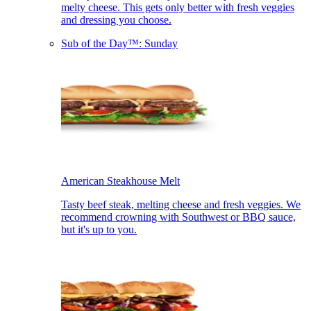
melty cheese. This gets only better with fresh veggies
and dressing you choose.​​​​‌ ‍ ​‍​‍‌‍ ‌ ​‍‌‍‍‌‌‍‌ ‌‍‍‌‌‍ ‍​‍​‍​ ‍‍​‍​‍‌ ​ ‌‍​‌‌‍ ‍‌‍‍‌‌ ‌​‌ ‍‌​‍ ‍‌‍‍‌‌‍ ​‍​‍​‍ ​​‍​‍‌‍‍​‌ ​‍‌‍‌‌‌‍‌‍​‍​‍​ ‍‍​‍​‍‌‍‍​‌ ‌​‌ ‌​‌ ​​‌ ​ ​ ‍‍​‍ ​‍ ‌‍ ‍‌‍ ‌ ​‍‌‍‌​‌‍‍‌‌‍​ ​‍ ‌‌‍​‍‌‍‍‌‌ ‌​‌‍‌‌‌ ​ ​‍ ‌‌‍‌ ‌ ​‍‌‍ ‌ ‌‌‌ ​​​‍ ‌‌ ​ ‌ ‌​‌ ‌‌‌‍‌​‌‍‍‌‌‍ ​‍ ‍‌ ‌‍‌‍‌‌‌ ​‍‌‍​ ‌‍‌‌‌‍ ​​‍ ‍‌‍​‌‌ ​​‌ ​​​‍ ‌‍‍‌‌‍ ‍‌ ‌​‌‍‌‌‌‍ ‍‌ ‌​​‍ ‌‍‌‌‌‍‌​‌‍‍‌‌ ‌​​‍ ‌‍ ‌‌‍ ‌‍‌​‌‍‌‌​ ‌‌ ​​‌ ​‍‌‍‌‌‌ ​ ‌‍‌‌‌‍ ‍‌ ‌​‌‍​‌‌ ‌​‌‍‍‌‌‍ ‌‍ ‍​ ‍ ‌‍‍‌‌‍‌​​ ‌​ ‌ ​ ​​​ ​ ‌‍​ ​ ​‍​ ‌ ‌‍‌‍​ ​ ​‍ ‌​ ‌‌‌‍‌‌‌‍​ ‌‍​‍​‍ ‌​ ‌​​ ​‍‌‍​ ​ ‌ ​‍ ‌​ ‍​​ ‌ ​ ‌​​ ‌​​‍ ‌‌‍​‌​ ​ ​ ​​​ ‌​‌‍​‌​ ‌‌‌‍‌​‌‍‌​​ ​ ‌‍​‌​ ‌​​ ​ ​ ‍ ‌ ‌​‌ ‍‌‌ ​​‌‍‌‌​ ‌‌ ​​‌ ​‍‌‍ ‌‍‌​‌ ‌‌‌‍​ ‌ ‌​​ ‍ ‌ ​​‌‍​‌‌ ‌​‌‍‍​​ ‌‌ ​ ‌‍‍​‌‍ ‌ ​‍‌ ‌​‌​‌​‌‍‌‌‌ ​ ‌‍​ ‌ ​‍‌‍‍‌‌ ​​‌ ‌​‌‍‍‌‌‍ ‌‍ ‍​‍‌‌​ ‌‌‌​​‍‌‌ ‌‍‍ ‌‍‌‌‌ ‍‌​‍‌‌​ ​ ‌​‌​​‍‌‌​ ​ ‌​‌​​‍‌‌​ ​‍​ ​‍‌‍‌‌‌‍ ‍​‍‌‌​ ​‍​ ​‍​‍‌‌​ ‌‌‌​‌​​‍ ‍‌ ‌‍‌‍​‌‌‍ ​‌ ‌‌‌‍‌‌​ ‌‍​‍‌‍​‌‌ ​ ‌‍‌‌‌‌‌‌‌ ​‍‌‍ ​​ ‌‌‍‍​‌ ‌​‌ ‌​‌ ​​‌ ​ ​‍‌‌​ ​ ‌​​‌​‍‌‌​ ​‍‌​‌‍​‍‌‌​ ​‍‌​‌‍‌‍ ‍‌‍ ‌ ​‍‌‍‌​‌‍‍‌‌‍​ ​‍ ‌‌‍​‍‌‍‍‌‌ ‌​‌‍‌‌‌ ​ ​‍ ‌‌‍‌ ‌ ​‍‌‍ ‌ ‌‌‌ ​​​‍ ‌‌ ​ ‌ ‌​‌ ‌‌‌‍‌​‌‍‍‌‌‍ ​‍ ‍‌ ‌‍‌‍‌‌‌ ​‍‌‍​ ‌‍‌‌‌‍ ​​‍ ‍‌‍​‌‌ ​​‌ ​​​‍‌‍‌‍‍‌‌‍‌​​ ‌​ ‌ ​ ​​​ ​ ‌‍​ ​ ​‍​ ‌ ‌‍‌‍​ ​ ​‍ ‌​ ‌‌‌‍‌‌‌‍​ ‌‍​‍​‍ ‌​ ‌​​ ​‍‌‍​ ​ ‌ ​‍ ‌​ ‍​​ ‌ ​ ‌​​ ‌​​‍ ‌‌‍​‌​ ​ ​ ​​​ ‌​‌‍​‌​ ‌‌‌‍‌​‌‍‌​​ ​ ‌‍​‌​ ‌​​ ​ ​‍‌‍‌ ‌​‌ ‍‌‌ ​​‌‍‌‌​ ‌‌ ​​‌ ​‍‌‍ ‌‍‌​‌ ‌‌‌‍​ ‌ ‌​​‍‌‍‌ ​​‌‍​‌‌ ‌​‌‍‍​​ ‌‌ ​ ‌‍‍​‌‍ ‌ ​‍‌ ‌​‌​‌​‌‍‌‌‌ ​ ‌‍​ ‌ ​‍‌‍‍‌‌ ​​‌ ‌​‌‍‍‌‌‍ ‌‍ ‍​‍‌‌​ ‌‌‌​​‍‌‌ ‌‍‍ ‌‍‌‌‌ ‍‌​‍‌‌​ ​ ‌​‌​​‍‌‌​ ​ ‌​‌​​‍‌‌​ ​‍​ ​‍‌‍‌‌‌‍ ‍​‍‌‌​ ​‍​ ​‍​‍‌‌​ ‌‌‌​‌​​‍ ‍‌ ‌‍‌‍​‌‌‍ ​‌ ‌‌‌‍‌‌​‍‌‍‌ ​​‌‍‌‌‌ ​‍‌ ​ ‌ ​​‌‍‌‌‌‍​ ‌ ‌​‌‍‍‌‌ ‌‍‌‍‌‌​ ‌‌ ​​‌ ‌‌‌‍​‍‌‍ ​‌‍‍‌‌ ​ ‌‍‍​‌‍‌‌‌‍‌​​‍​‍‌ ‌
Sub of the Day™: Sunday​​​​‌ ‍ ​‍​‍‌‍ ‌ ​‍‌‍‍‌‌‍‌ ‌‍‍‌‌‍ ‍​‍​‍​ ‍‍​‍​‍‌ ​ ‌‍​‌‌‍ ‍‌‍‍‌‌ ‌​‌ ‍‌​‍ ‍‌‍‍‌‌‍ ​‍​‍​‍ ​​‍​‍‌‍‍​‌ ​‍‌‍‌‌‌‍‌‍​‍​‍​ ‍‍​‍​‍‌‍‍​‌ ‌​‌ ‌​‌ ​​‌ ​ ​ ‍‍​‍ ​‍ ‌‍ ‍‌‍ ‌ ​‍‌‍‌​‌‍‍‌‌‍​ ​‍ ‌‌‍​‍‌‍‍‌‌ ‌​‌‍‌‌‌ ​ ​‍ ‌‌‍‌ ‌ ​‍‌‍ ‌ ‌‌‌ ​​​‍ ‌‌ ​ ‌ ‌​‌ ‌‌‌‍‌​‌‍‍‌‌‍ ​‍ ‍‌ ‌‍‌‍‌‌‌ ​‍‌‍​ ‌‍‌‌‌‍ ​​‍ ‍‌‍​‌‌ ​​‌ ​​​‍ ‌‍‍‌‌‍ ‍‌ ‌​‌‍‌‌‌‍ ‍‌ ‌​​‍ ‌‍‌‌‌‍‌​‌‍‍‌‌ ‌​​‍ ‌‍ ‌‌‍ ‌‍‌​‌‍‌‌​ ‌‌ ​​‌ ​‍‌‍‌‌‌ ​ ‌‍‌‌‌‍ ‍‌ ‌​‌‍​‌‌ ‌​‌‍‍‌‌‍ ‌‍ ‍​ ‍ ‌‍‍‌‌‍‌​​ ‌​ ​​​ ​​​ ‌‍‌‍​‌​ ‌‍​ ‍​‌‍‌‍​ ‌​​‍ ‌​ ‍​​ ​‍​ ​‍​ ‌‌​‍ ‌​ ‌​​ ​ ‌‍​‌​ ‌ ​‍ ‌‌‍​‍​ ‌​‌‍‌‍​ ​ ​‍ ‌​ ‌ ​ ‌‍​ ‌‍​ ‌‌‌‍‌‍‌‍‌‌​ ​‍​ ​‍​ ‌‌​ ​‌​ ​‌‌‍‌‍​ ‍ ‌ ‌​‌ ‍‌‌ ​​‌‍‌‌​ ‌‌ ​​‌ ​‍‌‍ ‌‍‌​‌ ‌‌‌‍​ ‌ ‌​​ ‍ ‌ ​​‌‍​‌‌ ‌​‌‍‍​​ ‌‌‍​‍‌‍​‌‌‍‌​‌‍‌ ‌‍‌‌​‍‌‌​ ‌‌‌​​‍‌‌ ‌‍‍ ‌‍‌‌‌ ‍‌​‍‌‌​ ​ ‌​‌​​‍‌‌​ ​ ‌​‌​​‍‌‌​ ​‍​ ​‍‌‍‌‌‌‍ ‍​‍‌‌​ ​‍​ ​‍​‍‌‌​ ‌‌‌​‌​​‍ ‍‌ ‌‍‌‍​‌‌‍ ​‌ ‌‌‌‍‌‌​ ‌‍​‍‌‍​‌‌ ​ ‌‍‌‌‌‌‌‌‌ ​‍‌‍ ​​ ‌‌‍‍​‌ ‌​‌ ‌​‌ ​​‌ ​ ​‍‌‌​ ​ ‌​​‌​‍‌‌​ ​‍‌​‌‍​‍‌‌​ ​‍‌​‌‍‌‍ ‍‌‍ ‌ ​‍‌‍‌​‌‍‍‌‌‍​ ​‍ ‌‌‍​‍‌‍‍‌‌ ‌​‌‍‌‌‌ ​ ​‍ ‌‌‍‌ ‌ ​‍‌‍ ‌ ‌‌‌ ​​​‍ ‌‌ ​ ‌ ‌​‌ ‌‌‌‍‌​‌‍‍‌‌‍ ​‍ ‍‌ ‌‍‌‍‌‌‌ ​‍‌‍​ ‌‍‌‌‌‍ ​​‍ ‍‌‍​‌‌ ​​‌ ​​​‍‌‍‌‍‍‌‌‍‌​​ ‌​ ​​​ ​​​ ‌‍‌‍​‌​ ‌‍​ ‍​‌‍‌‍​ ‌​​‍ ‌​ ‍​​ ​‍​ ​‍​ ‌‌​‍ ‌​ ‌​​ ​ ‌‍​‌​ ‌ ​‍ ‌‌‍​‍​ ‌​‌‍‌‍​ ​ ​‍ ‌​ ‌ ​ ‌‍​ ‌‍​ ‌‌‌‍‌‍‌‍‌‌​ ​‍​ ​‍​ ‌‌​ ​‌​ ​‌‌‍‌‍​‍‌‍‌ ‌​‌ ‍‌‌ ​​‌‍‌‌​ ‌‌ ​​‌ ​‍‌‍ ‌‍‌​‌ ‌‌‌‍​ ‌ ‌​​‍‌‍‌ ​​‌‍​‌‌ ‌​‌‍‍​​ ‌‌‍​‍‌‍​‌‌‍‌​‌‍‌ ‌‍‌‌​‍‌‌​ ‌‌‌​​‍‌‌ ‌‍‍ ‌‍‌‌‌ ‍‌​‍‌‌​ ​ ‌​‌​​‍‌‌​ ​ ‌​‌​​‍‌‌​ ​‍​ ​‍‌‍‌‌‌‍ ‍​‍‌‌​ ​‍​ ​‍​‍‌‌​ ‌‌‌​‌​​‍ ‍‌ ‌‍‌‍​‌‌‍ ​‌ ‌‌‌‍‌‌​‍‌‍‌ ​​‌‍‌‌‌ ​‍‌ ​ ‌ ​​‌‍‌‌‌‍​ ‌ ‌​‌‍‍‌‌ ‌‍‌‍‌‌​ ‌‌ ​​‌ ‌‌‌‍​‍‌‍ ​‌‍‍‌‌ ​ ‌‍‍​‌‍‌‌‌‍‌​​‍​‍‌ ‌
American Steakhouse Melt​​​​‌ ‍ ​‍​‍‌‍ ‌ ​‍‌‍‍‌‌‍‌ ‌‍‍‌‌‍ ‍​‍​‍​ ‍‍​‍​‍‌ ​ ‌‍​‌‌‍ ‍‌‍‍‌‌ ‌​‌ ‍‌​‍ ‍‌‍‍‌‌‍ ​‍​‍​‍ ​​‍​‍‌‍‍​‌ ​‍‌‍‌‌‌‍‌‍​‍​‍​ ‍‍​‍​‍‌‍‍​‌ ‌​‌ ‌​‌ ​​‌ ​ ​ ‍‍​‍ ​‍ ‌‍ ‍‌‍ ‌ ​‍‌‍‌​‌‍‍‌‌‍​ ​‍ ‌‌‍​‍‌‍‍‌‌ ‌​‌‍‌‌‌ ​ ​‍ ‌‌‍‌ ‌ ​‍‌‍ ‌ ‌‌‌ ​​​‍ ‌‌ ​ ‌ ‌​‌ ‌‌‌‍‌​‌‍‍‌‌‍ ​‍ ‍‌ ‌‍‌‍‌‌‌ ​‍‌‍​ ‌‍‌‌‌‍ ​​‍ ‍‌‍​‌‌ ​​‌ ​​​‍ ‌‍‍‌‌‍ ‍‌ ‌​‌‍‌‌‌‍ ‍‌ ‌​​‍ ‌‍‌‌‌‍‌​‌‍‍‌‌ ‌​​‍ ‌‍ ‌‌‍ ‌‍‌​‌‍‌‌​ ‌‌ ​​‌ ​‍‌‍‌‌‌ ​ ‌‍‌‌‌‍ ‍‌ ‌​‌‍​‌‌ ‌​‌‍‍‌‌‍ ‌‍ ‍​ ‍ ‌‍‍‌‌‍‌​​ ‌​ ​​​ ​​​ ‌‍‌‍​‌​ ‌‍​ ‍​‌‍‌‍​ ‌​​‍ ‌​ ‍​​ ​‍​ ​‍​ ‌‌​‍ ‌​ ‌​​ ​ ‌‍​‌​ ‌ ​‍ ‌‌‍​‍​ ‌​‌‍‌‍​ ​ ​‍ ‌​ ‌ ​ ‌‍​ ‌‍​ ‌‌‌‍‌‍‌‍‌‌​ ​‍​ ​‍​ ‌‌​ ​‌​ ​‌‌‍‌‍​ ‍ ‌ ‌​‌ ‍‌‌ ​​‌‍‌‌​ ‌‌ ​​‌ ​‍‌‍ ‌‍‌​‌ ‌‌‌‍​ ‌ ‌​​ ‍ ‌ ​​‌‍​‌‌ ‌​‌‍‍​​ ‌‌‍ ‍‌‍​‌‌‍ ‌‌‍‌‌​‍‌‌​ ‌‌‌​​‍‌‌ ‌‍‍ ‌‍‌‌‌ ‍‌​‍‌‌​ ​ ‌​‌​​‍‌‌​ ​ ‌​‌​​‍‌‌​ ​‍​ ​‍‌‍‌‌‌‍ ‍​‍‌‌​ ​‍​ ​‍​‍‌‌​ ‌‌‌​‌​​‍ ‍‌ ‌‍‌‍​‌‌‍ ​‌ ‌‌‌‍‌‌​ ‌‍​‍‌‍​‌‌ ​ ‌‍‌‌‌‌‌‌‌ ​‍‌‍ ​​ ‌‌‍‍​‌ ‌​‌ ‌​‌ ​​‌ ​ ​‍‌‌​ ​ ‌​​‌​‍‌‌​ ​‍‌​‌‍​‍‌‌​ ​‍‌​‌‍‌‍ ‍‌‍ ‌ ​‍‌‍‌​‌‍‍‌‌‍​ ​‍ ‌‌‍​‍‌‍‍‌‌ ‌​‌‍‌‌‌ ​ ​‍ ‌‌‍‌ ‌ ​‍‌‍ ‌ ‌‌‌ ​​​‍ ‌‌ ​ ‌ ‌​‌ ‌‌‌‍‌​‌‍‍‌‌‍ ​‍ ‍‌ ‌‍‌‍‌‌‌ ​‍‌‍​ ‌‍‌‌‌‍ ​​‍ ‍‌‍​‌‌ ​​‌ ​​​‍‌‍‌‍‍‌‌‍‌​​ ‌​ ​​​ ​​​ ‌‍‌‍​‌​ ‌‍​ ‍​‌‍‌‍​ ‌​​‍ ‌​ ‍​​ ​‍​ ​‍​ ‌‌​‍ ‌​ ‌​​ ​ ‌‍​‌​ ‌ ​‍ ‌‌‍​‍​ ‌​‌‍‌‍​ ​ ​‍ ‌​ ‌ ​ ‌‍​ ‌‍​ ‌‌‌‍‌‍‌‍‌‌​ ​‍​ ​‍​ ‌‌​ ​‌​ ​‌‌‍‌‍​‍‌‍‌ ‌​‌ ‍‌‌ ​​‌‍‌‌​ ‌‌ ​​‌ ​‍‌‍ ‌‍‌​‌ ‌‌‌‍​ ‌ ‌​​‍‌‍‌ ​​‌‍​‌‌ ‌​‌‍‍​​ ‌‌‍ ‍‌‍​‌‌‍ ‌‌‍‌‌​‍‌‌​ ‌‌‌​​‍‌‌ ‌‍‍ ‌‍‌‌‌ ‍‌​‍‌‌​ ​ ‌​‌​​‍‌‌​ ​ ‌​‌​​‍‌‌​ ​‍​ ​‍‌‍‌‌‌‍ ‍​‍‌‌​ ​‍​ ​‍​‍‌‌​ ‌‌‌​‌​​‍ ‍‌ ‌‍‌‍​‌‌‍ ​‌ ‌‌‌‍‌‌​‍‌‍‌ ​​‌‍‌‌‌ ​‍‌ ​ ‌ ​​‌‍‌‌‌‍​ ‌ ‌​‌‍‍‌‌ ‌‍‌‍‌‌​ ‌‌ ​​‌ ‌‌‌‍​‍‌‍ ​‌‍‍‌‌ ​ ‌‍‍​‌‍‌‌‌‍‌​​‍​‍‌ ‌
Tasty beef steak, melting cheese and fresh veggies. We
recommend crowning with Southwest or BBQ sauce,
but it's up to you.​​​​‌ ‍ ​‍​‍‌‍ ‌ ​‍‌‍‍‌‌‍‌ ‌‍‍‌‌‍ ‍​‍​‍​ ‍‍​‍​‍‌ ​ ‌‍​‌‌‍ ‍‌‍‍‌‌ ‌​‌ ‍‌​‍ ‍‌‍‍‌‌‍ ​‍​‍​‍ ​​‍​‍‌‍‍​‌ ​‍‌‍‌‌‌‍‌‍​‍​‍​ ‍‍​‍​‍‌‍‍​‌ ‌​‌ ‌​‌ ​​‌ ​ ​ ‍‍​‍ ​‍ ‌‍ ‍‌‍ ‌ ​‍‌‍‌​‌‍‍‌‌‍​ ​‍ ‌‌‍​‍‌‍‍‌‌ ‌​‌‍‌‌‌ ​ ​‍ ‌‌‍‌ ‌ ​‍‌‍ ‌ ‌‌‌ ​​​‍ ‌‌ ​ ‌ ‌​‌ ‌‌‌‍‌​‌‍‍‌‌‍ ​‍ ‍‌ ‌‍‌‍‌‌‌ ​‍‌‍​ ‌‍‌‌‌‍ ​​‍ ‍‌‍​‌‌ ​​‌ ​​​‍ ‌‍‍‌‌‍ ‍‌ ‌​‌‍‌‌‌‍ ‍‌ ‌​​‍ ‌‍‌‌‌‍‌​‌‍‍‌‌ ‌​​‍ ‌‍ ‌‌‍ ‌‍‌​‌‍‌‌​ ‌‌ ​​‌ ​‍‌‍‌‌‌ ​ ‌‍‌‌‌‍ ‍‌ ‌​‌‍​‌‌ ‌​‌‍‍‌‌‍ ‌‍ ‍​ ‍ ‌‍‍‌‌‍‌​​ ‌​ ​​​ ​​​ ‌‍‌‍​‌​ ‌‍​ ‍​‌‍‌‍​ ‌​​‍ ‌​ ‍​​ ​‍​ ​‍​ ‌‌​‍ ‌​ ‌​​ ​ ‌‍​‌​ ‌ ​‍ ‌‌‍​‍​ ‌​‌‍‌‍​ ​ ​‍ ‌​ ‌ ​ ‌‍​ ‌‍​ ‌‌‌‍‌‍‌‍‌‌​ ​‍​ ​‍​ ‌‌​ ​‌​ ​‌‌‍‌‍​ ‍ ‌ ‌​‌ ‍‌‌ ​​‌‍‌‌​ ‌‌ ​​‌ ​‍‌‍ ‌‍‌​‌ ‌‌‌‍​ ‌ ‌​​ ‍ ‌ ​​‌‍​‌‌ ‌​‌‍‍​​ ‌‌ ​ ‌‍‍​‌‍ ‌ ​‍‌ ‌​‌​‌​‌‍‌‌‌ ​ ‌‍​ ‌ ​‍‌‍‍‌‌ ​​‌ ‌​‌‍‍‌‌‍ ‌‍ ‍​‍‌‌​ ‌‌‌​​‍‌‌ ‌‍‍ ‌‍‌‌‌ ‍‌​‍‌‌​ ​ ‌​‌​​‍‌‌​ ​ ‌​‌​​‍‌‌​ ​‍​ ​‍‌‍‌‌‌‍ ‍​‍‌‌​ ​‍​ ​‍​‍‌‌​ ‌‌‌​‌​​‍ ‍‌ ‌‍‌‍​‌‌‍ ​‌ ‌‌‌‍‌‌​ ‌‍​‍‌‍​‌‌ ​ ‌‍‌‌‌‌‌‌‌ ​‍‌‍ ​​ ‌‌‍‍​‌ ‌​‌ ‌​‌ ​​‌ ​ ​‍‌‌​ ​ ‌​​‌​‍‌‌​ ​‍‌​‌‍​‍‌‌​ ​‍‌​‌‍‌‍ ‍‌‍ ‌ ​‍‌‍‌​‌‍‍‌‌‍​ ​‍ ‌‌‍​‍‌‍‍‌‌ ‌​‌‍‌‌‌ ​ ​‍ ‌‌‍‌ ‌ ​‍‌‍ ‌ ‌‌‌ ​​​‍ ‌‌ ​ ‌ ‌​‌ ‌‌‌‍‌​‌‍‍‌‌‍ ​‍ ‍‌ ‌‍‌‍‌‌‌ ​‍‌‍​ ‌‍‌‌‌‍ ​​‍ ‍‌‍​‌‌ ​​‌ ​​​‍‌‍‌‍‍‌‌‍‌​​ ‌​ ​​​ ​​​ ‌‍‌‍​‌​ ‌‍​ ‍​‌‍‌‍​ ‌​​‍ ‌​ ‍​​ ​‍​ ​‍​ ‌‌​‍ ‌​ ‌​​ ​ ‌‍​‌​ ‌ ​‍ ‌‌‍​‍​ ‌​‌‍‌‍​ ​ ​‍ ‌​ ‌ ​ ‌‍​ ‌‍​ ‌‌‌‍‌‍‌‍‌‌​ ​‍​ ​‍​ ‌‌​ ​‌​ ​‌‌‍‌‍​‍‌‍‌ ‌​‌ ‍‌‌ ​​‌‍‌‌​ ‌‌ ​​‌ ​‍‌‍ ‌‍‌​‌ ‌‌‌‍​ ‌ ‌​​‍‌‍‌ ​​‌‍​‌‌ ‌​‌‍‍​​ ‌‌ ​ ‌‍‍​‌‍ ‌ ​‍‌ ‌​‌​‌​‌‍‌‌‌ ​ ‌‍​ ‌ ​‍‌‍‍‌‌ ​​‌ ‌​‌‍‍‌‌‍ ‌‍ ‍​‍‌‌​ ‌‌‌​​‍‌‌ ‌‍‍ ‌‍‌‌‌ ‍‌​‍‌‌​ ​ ‌​‌​​‍‌‌​ ​ ‌​‌​​‍‌‌​ ​‍​ ​‍‌‍‌‌‌‍ ‍​‍‌‌​ ​‍​ ​‍​‍‌‌​ ‌‌‌​‌​​‍ ‍‌ ‌‍‌‍​‌‌‍ ​‌ ‌‌‌‍‌‌​‍‌‍‌ ​​‌‍‌‌‌ ​‍‌ ​ ‌ ​​‌‍‌‌‌‍​ ‌ ‌​‌‍‍‌‌ ‌‍‌‍‌‌​ ‌‌ ​​‌ ‌‌‌‍​‍‌‍ ​‌‍‍‌‌ ​ ‌‍‍​‌‍‌‌‌‍‌​​‍​‍‌ ‌