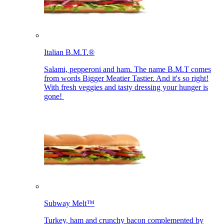
Italian B.M.T.®​​​​‌ ‍ ​‍​‍‌‍ ‌ ​‍‌‍‍‌‌‍‌ ‌‍‍‌‌‍ ‍​‍​‍​ ‍‍​‍​‍‌ ​ ‌‍​‌‌‍ ‍‌‍‍‌‌ ‌​‌ ‍‌​‍ ‍‌‍‍‌‌‍ ​‍​‍​‍ ​​‍​‍‌‍‍​‌ ​‍‌‍‌‌‌‍‌‍​‍​‍​ ‍‍​‍​‍‌‍‍​‌ ‌​‌ ‌​‌ ​​‌ ​ ​ ‍‍​‍ ​‍ ‌‍ ‍‌‍ ‌ ​‍‌‍‌​‌‍‍‌‌‍​ ​‍ ‌‌‍​‍‌‍‍‌‌ ‌​‌‍‌‌‌ ​ ​‍ ‌‌‍‌ ‌ ​‍‌‍ ‌ ‌‌‌ ​​​‍ ‌‌ ​ ‌ ‌​‌ ‌‌‌‍‌​‌‍‍‌‌‍ ​‍ ‍‌ ‌‍‌‍‌‌‌ ​‍‌‍​ ‌‍‌‌‌‍ ​​‍ ‍‌‍​‌‌ ​​‌ ​​​‍ ‌‍‍‌‌‍ ‍‌ ‌​‌‍‌‌‌‍ ‍‌ ‌​​‍ ‌‍‌‌‌‍‌​‌‍‍‌‌ ‌​​‍ ‌‍ ‌‌‍ ‌‍‌​‌‍‌‌​ ‌‌ ​​‌ ​‍‌‍‌‌‌ ​ ‌‍‌‌‌‍ ‍‌ ‌​‌‍​‌‌ ‌​‌‍‍‌‌‍ ‌‍ ‍​ ‍ ‌‍‍‌‌‍‌​​ ‌​ ‌ ​ ​‌​ ‍‌​ ​​‌‍​‌​ ‌ ‌‍‌‍​ ​​​‍ ‌‌‍​‍‌‍​ ‌‍​‍​ ‌ ​‍ ‌​ ‌​​ ‌ ​ ​‌​ ‌ ​‍ ‌‌‍​‍​ ‌‌​ ‌ ​ ​‌​‍ ‌​ ‌‍​ ​ ‌‍‌‌​ ‌ ‌‍‌​​ ‍‌​ ‍​​ ​ ​ ‌‌​ ​ ‌‍​ ​ ‌ ​ ‍ ‌ ‌​‌ ‍‌‌ ​​‌‍‌‌​ ‌‌ ​​‌ ​‍‌‍ ‌‍‌​‌ ‌‌‌‍​ ‌ ‌​​ ‍ ‌ ​​‌‍​‌‌ ‌​‌‍‍​​ ‌‌‍ ‍‌‍​‌‌‍ ‌‌‍‌‌​‍‌‌​ ‌‌‌​​‍‌‌ ‌‍‍ ‌‍‌‌‌ ‍‌​‍‌‌​ ​ ‌​‌​​‍‌‌​ ​ ‌​‌​​‍‌‌​ ​‍​ ​‍‌‍‌‌‌‍ ‍​‍‌‌​ ​‍​ ​‍​‍‌‌​ ‌‌‌​‌​​‍ ‍‌ ‌‍‌‍​‌‌‍ ​‌ ‌‌‌‍‌‌​ ‌‍​‍‌‍​‌‌ ​ ‌‍‌‌‌‌‌‌‌ ​‍‌‍ ​​ ‌‌‍‍​‌ ‌​‌ ‌​‌ ​​‌ ​ ​‍‌‌​ ​ ‌​​‌​‍‌‌​ ​‍‌​‌‍​‍‌‌​ ​‍‌​‌‍‌‍ ‍‌‍ ‌ ​‍‌‍‌​‌‍‍‌‌‍​ ​‍ ‌‌‍​‍‌‍‍‌‌ ‌​‌‍‌‌‌ ​ ​‍ ‌‌‍‌ ‌ ​‍‌‍ ‌ ‌‌‌ ​​​‍ ‌‌ ​ ‌ ‌​‌ ‌‌‌‍‌​‌‍‍‌‌‍ ​‍ ‍‌ ‌‍‌‍‌‌‌ ​‍‌‍​ ‌‍‌‌‌‍ ​​‍ ‍‌‍​‌‌ ​​‌ ​​​‍‌‍‌‍‍‌‌‍‌​​ ‌​ ‌ ​ ​‌​ ‍‌​ ​​‌‍​‌​ ‌ ‌‍‌‍​ ​​​‍ ‌‌‍​‍‌‍​ ‌‍​‍​ ‌ ​‍ ‌​ ‌​​ ‌ ​ ​‌​ ‌ ​‍ ‌‌‍​‍​ ‌‌​ ‌ ​ ​‌​‍ ‌​ ‌‍​ ​ ‌‍‌‌​ ‌ ‌‍‌​​ ‍‌​ ‍​​ ​ ​ ‌‌​ ​ ‌‍​ ​ ‌ ​‍‌‍‌ ‌​‌ ‍‌‌ ​​‌‍‌‌​ ‌‌ ​​‌ ​‍‌‍ ‌‍‌​‌ ‌‌‌‍​ ‌ ‌​​‍‌‍‌ ​​‌‍​‌‌ ‌​‌‍‍​​ ‌‌‍ ‍‌‍​‌‌‍ ‌‌‍‌‌​‍‌‌​ ‌‌‌​​‍‌‌ ‌‍‍ ‌‍‌‌‌ ‍‌​‍‌‌​ ​ ‌​‌​​‍‌‌​ ​ ‌​‌​​‍‌‌​ ​‍​ ​‍‌‍‌‌‌‍ ‍​‍‌‌​ ​‍​ ​‍​‍‌‌​ ‌‌‌​‌​​‍ ‍‌ ‌‍‌‍​‌‌‍ ​‌ ‌‌‌‍‌‌​‍‌‍‌ ​​‌‍‌‌‌ ​‍‌ ​ ‌ ​​‌‍‌‌‌‍​ ‌ ‌​‌‍‍‌‌ ‌‍‌‍‌‌​ ‌‌ ​​‌ ‌‌‌‍​‍‌‍ ​‌‍‍‌‌ ​ ‌‍‍​‌‍‌‌‌‍‌​​‍​‍‌ ‌
Salami, pepperoni and ham. The name B.M.T comes
from words Bigger Meatier Tastier. And it's so right!
With fresh veggies and tasty dressing your hunger is
gone! ​​​​‌ ‍ ​‍​‍‌‍ ‌ ​‍‌‍‍‌‌‍‌ ‌‍‍‌‌‍ ‍​‍​‍​ ‍‍​‍​‍‌ ​ ‌‍​‌‌‍ ‍‌‍‍‌‌ ‌​‌ ‍‌​‍ ‍‌‍‍‌‌‍ ​‍​‍​‍ ​​‍​‍‌‍‍​‌ ​‍‌‍‌‌‌‍‌‍​‍​‍​ ‍‍​‍​‍‌‍‍​‌ ‌​‌ ‌​‌ ​​‌ ​ ​ ‍‍​‍ ​‍ ‌‍ ‍‌‍ ‌ ​‍‌‍‌​‌‍‍‌‌‍​ ​‍ ‌‌‍​‍‌‍‍‌‌ ‌​‌‍‌‌‌ ​ ​‍ ‌‌‍‌ ‌ ​‍‌‍ ‌ ‌‌‌ ​​​‍ ‌‌ ​ ‌ ‌​‌ ‌‌‌‍‌​‌‍‍‌‌‍ ​‍ ‍‌ ‌‍‌‍‌‌‌ ​‍‌‍​ ‌‍‌‌‌‍ ​​‍ ‍‌‍​‌‌ ​​‌ ​​​‍ ‌‍‍‌‌‍ ‍‌ ‌​‌‍‌‌‌‍ ‍‌ ‌​​‍ ‌‍‌‌‌‍‌​‌‍‍‌‌ ‌​​‍ ‌‍ ‌‌‍ ‌‍‌​‌‍‌‌​ ‌‌ ​​‌ ​‍‌‍‌‌‌ ​ ‌‍‌‌‌‍ ‍‌ ‌​‌‍​‌‌ ‌​‌‍‍‌‌‍ ‌‍ ‍​ ‍ ‌‍‍‌‌‍‌​​ ‌​ ‌ ​ ​‌​ ‍‌​ ​​‌‍​‌​ ‌ ‌‍‌‍​ ​​​‍ ‌‌‍​‍‌‍​ ‌‍​‍​ ‌ ​‍ ‌​ ‌​​ ‌ ​ ​‌​ ‌ ​‍ ‌‌‍​‍​ ‌‌​ ‌ ​ ​‌​‍ ‌​ ‌‍​ ​ ‌‍‌‌​ ‌ ‌‍‌​​ ‍‌​ ‍​​ ​ ​ ‌‌​ ​ ‌‍​ ​ ‌ ​ ‍ ‌ ‌​‌ ‍‌‌ ​​‌‍‌‌​ ‌‌ ​​‌ ​‍‌‍ ‌‍‌​‌ ‌‌‌‍​ ‌ ‌​​ ‍ ‌ ​​‌‍​‌‌ ‌​‌‍‍​​ ‌‌ ​ ‌‍‍​‌‍ ‌ ​‍‌ ‌​‌​‌​‌‍‌‌‌ ​ ‌‍​ ‌ ​‍‌‍‍‌‌ ​​‌ ‌​‌‍‍‌‌‍ ‌‍ ‍​‍‌‌​ ‌‌‌​​‍‌‌ ‌‍‍ ‌‍‌‌‌ ‍‌​‍‌‌​ ​ ‌​‌​​‍‌‌​ ​ ‌​‌​​‍‌‌​ ​‍​ ​‍‌‍‌‌‌‍ ‍​‍‌‌​ ​‍​ ​‍​‍‌‌​ ‌‌‌​‌​​‍ ‍‌ ‌‍‌‍​‌‌‍ ​‌ ‌‌‌‍‌‌​ ‌‍​‍‌‍​‌‌ ​ ‌‍‌‌‌‌‌‌‌ ​‍‌‍ ​​ ‌‌‍‍​‌ ‌​‌ ‌​‌ ​​‌ ​ ​‍‌‌​ ​ ‌​​‌​‍‌‌​ ​‍‌​‌‍​‍‌‌​ ​‍‌​‌‍‌‍ ‍‌‍ ‌ ​‍‌‍‌​‌‍‍‌‌‍​ ​‍ ‌‌‍​‍‌‍‍‌‌ ‌​‌‍‌‌‌ ​ ​‍ ‌‌‍‌ ‌ ​‍‌‍ ‌ ‌‌‌ ​​​‍ ‌‌ ​ ‌ ‌​‌ ‌‌‌‍‌​‌‍‍‌‌‍ ​‍ ‍‌ ‌‍‌‍‌‌‌ ​‍‌‍​ ‌‍‌‌‌‍ ​​‍ ‍‌‍​‌‌ ​​‌ ​​​‍‌‍‌‍‍‌‌‍‌​​ ‌​ ‌ ​ ​‌​ ‍‌​ ​​‌‍​‌​ ‌ ‌‍‌‍​ ​​​‍ ‌‌‍​‍‌‍​ ‌‍​‍​ ‌ ​‍ ‌​ ‌​​ ‌ ​ ​‌​ ‌ ​‍ ‌‌‍​‍​ ‌‌​ ‌ ​ ​‌​‍ ‌​ ‌‍​ ​ ‌‍‌‌​ ‌ ‌‍‌​​ ‍‌​ ‍​​ ​ ​ ‌‌​ ​ ‌‍​ ​ ‌ ​‍‌‍‌ ‌​‌ ‍‌‌ ​​‌‍‌‌​ ‌‌ ​​‌ ​‍‌‍ ‌‍‌​‌ ‌‌‌‍​ ‌ ‌​​‍‌‍‌ ​​‌‍​‌‌ ‌​‌‍‍​​ ‌‌ ​ ‌‍‍​‌‍ ‌ ​‍‌ ‌​‌​‌​‌‍‌‌‌ ​ ‌‍​ ‌ ​‍‌‍‍‌‌ ​​‌ ‌​‌‍‍‌‌‍ ‌‍ ‍​‍‌‌​ ‌‌‌​​‍‌‌ ‌‍‍ ‌‍‌‌‌ ‍‌​‍‌‌​ ​ ‌​‌​​‍‌‌​ ​ ‌​‌​​‍‌‌​ ​‍​ ​‍‌‍‌‌‌‍ ‍​‍‌‌​ ​‍​ ​‍​‍‌‌​ ‌‌‌​‌​​‍ ‍‌ ‌‍‌‍​‌‌‍ ​‌ ‌‌‌‍‌‌​‍‌‍‌ ​​‌‍‌‌‌ ​‍‌ ​ ‌ ​​‌‍‌‌‌‍​ ‌ ‌​‌‍‍‌‌ ‌‍‌‍‌‌​ ‌‌ ​​‌ ‌‌‌‍​‍‌‍ ​‌‍‍‌‌ ​ ‌‍‍​‌‍‌‌‌‍‌​​‍​‍‌ ‌
Subway Melt™​​​​‌ ‍ ​‍​‍‌‍ ‌ ​‍‌‍‍‌‌‍‌ ‌‍‍‌‌‍ ‍​‍​‍​ ‍‍​‍​‍‌ ​ ‌‍​‌‌‍ ‍‌‍‍‌‌ ‌​‌ ‍‌​‍ ‍‌‍‍‌‌‍ ​‍​‍​‍ ​​‍​‍‌‍‍​‌ ​‍‌‍‌‌‌‍‌‍​‍​‍​ ‍‍​‍​‍‌‍‍​‌ ‌​‌ ‌​‌ ​​‌ ​ ​ ‍‍​‍ ​‍ ‌‍ ‍‌‍ ‌ ​‍‌‍‌​‌‍‍‌‌‍​ ​‍ ‌‌‍​‍‌‍‍‌‌ ‌​‌‍‌‌‌ ​ ​‍ ‌‌‍‌ ‌ ​‍‌‍ ‌ ‌‌‌ ​​​‍ ‌‌ ​ ‌ ‌​‌ ‌‌‌‍‌​‌‍‍‌‌‍ ​‍ ‍‌ ‌‍‌‍‌‌‌ ​‍‌‍​ ‌‍‌‌‌‍ ​​‍ ‍‌‍​‌‌ ​​‌ ​​​‍ ‌‍‍‌‌‍ ‍‌ ‌​‌‍‌‌‌‍ ‍‌ ‌​​‍ ‌‍‌‌‌‍‌​‌‍‍‌‌ ‌​​‍ ‌‍ ‌‌‍ ‌‍‌​‌‍‌‌​ ‌‌ ​​‌ ​‍‌‍‌‌‌ ​ ‌‍‌‌‌‍ ‍‌ ‌​‌‍​‌‌ ‌​‌‍‍‌‌‍ ‌‍ ‍​ ‍ ‌‍‍‌‌‍‌​​ ‌​ ‌ ​ ​​​ ​ ‌‍​ ​ ​‍​ ‌ ‌‍‌‍​ ​ ​‍ ‌​ ‌‌‌‍‌‌‌‍​ ‌‍​‍​‍ ‌​ ‌​​ ​‍‌‍​ ​ ‌ ​‍ ‌​ ‍​​ ‌ ​ ‌​​ ‌​​‍ ‌‌‍​‌​ ​ ​ ​​​ ‌​‌‍​‌​ ‌‌‌‍‌​‌‍‌​​ ​ ‌‍​‌​ ‌​​ ​ ​ ‍ ‌ ‌​‌ ‍‌‌ ​​‌‍‌‌​ ‌‌ ​​‌ ​‍‌‍ ‌‍‌​‌ ‌‌‌‍​ ‌ ‌​​ ‍ ‌ ​​‌‍​‌‌ ‌​‌‍‍​​ ‌‌‍ ‍‌‍​‌‌‍ ‌‌‍‌‌​‍‌‌​ ‌‌‌​​‍‌‌ ‌‍‍ ‌‍‌‌‌ ‍‌​‍‌‌​ ​ ‌​‌​​‍‌‌​ ​ ‌​‌​​‍‌‌​ ​‍​ ​‍‌‍‌‌‌‍ ‍​‍‌‌​ ​‍​ ​‍​‍‌‌​ ‌‌‌​‌​​‍ ‍‌ ‌‍‌‍​‌‌‍ ​‌ ‌‌‌‍‌‌​ ‌‍​‍‌‍​‌‌ ​ ‌‍‌‌‌‌‌‌‌ ​‍‌‍ ​​ ‌‌‍‍​‌ ‌​‌ ‌​‌ ​​‌ ​ ​‍‌‌​ ​ ‌​​‌​‍‌‌​ ​‍‌​‌‍​‍‌‌​ ​‍‌​‌‍‌‍ ‍‌‍ ‌ ​‍‌‍‌​‌‍‍‌‌‍​ ​‍ ‌‌‍​‍‌‍‍‌‌ ‌​‌‍‌‌‌ ​ ​‍ ‌‌‍‌ ‌ ​‍‌‍ ‌ ‌‌‌ ​​​‍ ‌‌ ​ ‌ ‌​‌ ‌‌‌‍‌​‌‍‍‌‌‍ ​‍ ‍‌ ‌‍‌‍‌‌‌ ​‍‌‍​ ‌‍‌‌‌‍ ​​‍ ‍‌‍​‌‌ ​​‌ ​​​‍‌‍‌‍‍‌‌‍‌​​ ‌​ ‌ ​ ​​​ ​ ‌‍​ ​ ​‍​ ‌ ‌‍‌‍​ ​ ​‍ ‌​ ‌‌‌‍‌‌‌‍​ ‌‍​‍​‍ ‌​ ‌​​ ​‍‌‍​ ​ ‌ ​‍ ‌​ ‍​​ ‌ ​ ‌​​ ‌​​‍ ‌‌‍​‌​ ​ ​ ​​​ ‌​‌‍​‌​ ‌‌‌‍‌​‌‍‌​​ ​ ‌‍​‌​ ‌​​ ​ ​‍‌‍‌ ‌​‌ ‍‌‌ ​​‌‍‌‌​ ‌‌ ​​‌ ​‍‌‍ ‌‍‌​‌ ‌‌‌‍​ ‌ ‌​​‍‌‍‌ ​​‌‍​‌‌ ‌​‌‍‍​​ ‌‌‍ ‍‌‍​‌‌‍ ‌‌‍‌‌​‍‌‌​ ‌‌‌​​‍‌‌ ‌‍‍ ‌‍‌‌‌ ‍‌​‍‌‌​ ​ ‌​‌​​‍‌‌​ ​ ‌​‌​​‍‌‌​ ​‍​ ​‍‌‍‌‌‌‍ ‍​‍‌‌​ ​‍​ ​‍​‍‌‌​ ‌‌‌​‌​​‍ ‍‌ ‌‍‌‍​‌‌‍ ​‌ ‌‌‌‍‌‌​‍‌‍‌ ​​‌‍‌‌‌ ​‍‌ ​ ‌ ​​‌‍‌‌‌‍​ ‌ ‌​‌‍‍‌‌ ‌‍‌‍‌‌​ ‌‌ ​​‌ ‌‌‌‍​‍‌‍ ​‌‍‍‌‌ ​ ‌‍‍​‌‍‌‌‌‍‌​​‍​‍‌ ‌
Turkey, ham and crunchy bacon complemented by