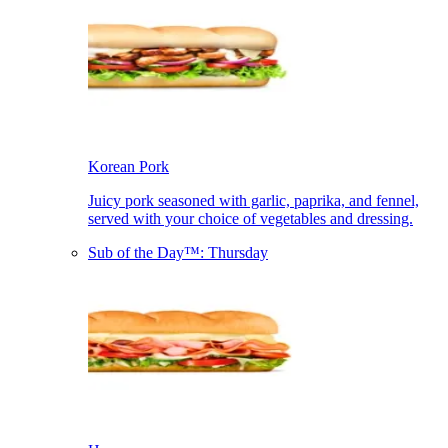
Korean Pork​​​​‌ ‍ ​‍​‍‌‍ ‌ ​‍‌‍‍‌‌‍‌ ‌‍‍‌‌‍ ‍​‍​‍​ ‍‍​‍​‍‌ ​ ‌‍​‌‌‍ ‍‌‍‍‌‌ ‌​‌ ‍‌​‍ ‍‌‍‍‌‌‍ ​‍​‍​‍ ​​‍​‍‌‍‍​‌ ​‍‌‍‌‌‌‍‌‍​‍​‍​ ‍‍​‍​‍‌‍‍​‌ ‌​‌ ‌​‌ ​​‌ ​ ​ ‍‍​‍ ​‍ ‌‍ ‍‌‍ ‌ ​‍‌‍‌​‌‍‍‌‌‍​ ​‍ ‌‌‍​‍‌‍‍‌‌ ‌​‌‍‌‌‌ ​ ​‍ ‌‌‍‌ ‌ ​‍‌‍ ‌ ‌‌‌ ​​​‍ ‌‌ ​ ‌ ‌​‌ ‌‌‌‍‌​‌‍‍‌‌‍ ​‍ ‍‌ ‌‍‌‍‌‌‌ ​‍‌‍​ ‌‍‌‌‌‍ ​​‍ ‍‌‍​‌‌ ​​‌ ​​​‍ ‌‍‍‌‌‍ ‍‌ ‌​‌‍‌‌‌‍ ‍‌ ‌​​‍ ‌‍‌‌‌‍‌​‌‍‍‌‌ ‌​​‍ ‌‍ ‌‌‍ ‌‍‌​‌‍‌‌​ ‌‌ ​​‌ ​‍‌‍‌‌‌ ​ ‌‍‌‌‌‍ ‍‌ ‌​‌‍​‌‌ ‌​‌‍‍‌‌‍ ‌‍ ‍​ ‍ ‌‍‍‌‌‍‌​​ ‌​ ‍​​ ‌​​ ‍​​ ​ ‌‍​‌‌‍​‌‌‍‌‌​ ‍‌​‍ ‌‌‍‌‌​ ‍‌​ ​ ​ ​​​‍ ‌​ ‌​​ ​ ​ ‌‌‌‍​‍​‍ ‌​ ‍‌‌‍​‌​ ‌‍‌‍‌‍​‍ ‌‌‍‌‌‌‍‌​​ ‌‌​ ‌​​ ‌‌​ ​‌​ ‌‍​ ​ ‌‍‌‍‌‍​‌​ ‌‌​ ‌​​ ‍ ‌ ‌​‌ ‍‌‌ ​​‌‍‌‌​ ‌‌ ​​‌ ​‍‌‍ ‌‍‌​‌ ‌‌‌‍​ ‌ ‌​​ ‍ ‌ ​​‌‍​‌‌ ‌​‌‍‍​​ ‌‌‍ ‍‌‍​‌‌‍ ‌‌‍‌‌​‍‌‌​ ‌‌‌​​‍‌‌ ‌‍‍ ‌‍‌‌‌ ‍‌​‍‌‌​ ​ ‌​‌​​‍‌‌​ ​ ‌​‌​​‍‌‌​ ​‍​ ​‍‌‍‌‌‌‍ ‍​‍‌‌​ ​‍​ ​‍​‍‌‌​ ‌‌‌​‌​​‍ ‍‌ ‌‍‌‍​‌‌‍ ​‌ ‌‌‌‍‌‌​ ‌‍​‍‌‍​‌‌ ​ ‌‍‌‌‌‌‌‌‌ ​‍‌‍ ​​ ‌‌‍‍​‌ ‌​‌ ‌​‌ ​​‌ ​ ​‍‌‌​ ​ ‌​​‌​‍‌‌​ ​‍‌​‌‍​‍‌‌​ ​‍‌​‌‍‌‍ ‍‌‍ ‌ ​‍‌‍‌​‌‍‍‌‌‍​ ​‍ ‌‌‍​‍‌‍‍‌‌ ‌​‌‍‌‌‌ ​ ​‍ ‌‌‍‌ ‌ ​‍‌‍ ‌ ‌‌‌ ​​​‍ ‌‌ ​ ‌ ‌​‌ ‌‌‌‍‌​‌‍‍‌‌‍ ​‍ ‍‌ ‌‍‌‍‌‌‌ ​‍‌‍​ ‌‍‌‌‌‍ ​​‍ ‍‌‍​‌‌ ​​‌ ​​​‍‌‍‌‍‍‌‌‍‌​​ ‌​ ‍​​ ‌​​ ‍​​ ​ ‌‍​‌‌‍​‌‌‍‌‌​ ‍‌​‍ ‌‌‍‌‌​ ‍‌​ ​ ​ ​​​‍ ‌​ ‌​​ ​ ​ ‌‌‌‍​‍​‍ ‌​ ‍‌‌‍​‌​ ‌‍‌‍‌‍​‍ ‌‌‍‌‌‌‍‌​​ ‌‌​ ‌​​ ‌‌​ ​‌​ ‌‍​ ​ ‌‍‌‍‌‍​‌​ ‌‌​ ‌​​‍‌‍‌ ‌​‌ ‍‌‌ ​​‌‍‌‌​ ‌‌ ​​‌ ​‍‌‍ ‌‍‌​‌ ‌‌‌‍​ ‌ ‌​​‍‌‍‌ ​​‌‍​‌‌ ‌​‌‍‍​​ ‌‌‍ ‍‌‍​‌‌‍ ‌‌‍‌‌​‍‌‌​ ‌‌‌​​‍‌‌ ‌‍‍ ‌‍‌‌‌ ‍‌​‍‌‌​ ​ ‌​‌​​‍‌‌​ ​ ‌​‌​​‍‌‌​ ​‍​ ​‍‌‍‌‌‌‍ ‍​‍‌‌​ ​‍​ ​‍​‍‌‌​ ‌‌‌​‌​​‍ ‍‌ ‌‍‌‍​‌‌‍ ​‌ ‌‌‌‍‌‌​‍‌‍‌ ​​‌‍‌‌‌ ​‍‌ ​ ‌ ​​‌‍‌‌‌‍​ ‌ ‌​‌‍‍‌‌ ‌‍‌‍‌‌​ ‌‌ ​​‌ ‌‌‌‍​‍‌‍ ​‌‍‍‌‌ ​ ‌‍‍​‌‍‌‌‌‍‌​​‍​‍‌ ‌
Juicy pork seasoned with garlic, paprika, and fennel,
served with your choice of vegetables and dressing.​​​​‌ ‍ ​‍​‍‌‍ ‌ ​‍‌‍‍‌‌‍‌ ‌‍‍‌‌‍ ‍​‍​‍​ ‍‍​‍​‍‌ ​ ‌‍​‌‌‍ ‍‌‍‍‌‌ ‌​‌ ‍‌​‍ ‍‌‍‍‌‌‍ ​‍​‍​‍ ​​‍​‍‌‍‍​‌ ​‍‌‍‌‌‌‍‌‍​‍​‍​ ‍‍​‍​‍‌‍‍​‌ ‌​‌ ‌​‌ ​​‌ ​ ​ ‍‍​‍ ​‍ ‌‍ ‍‌‍ ‌ ​‍‌‍‌​‌‍‍‌‌‍​ ​‍ ‌‌‍​‍‌‍‍‌‌ ‌​‌‍‌‌‌ ​ ​‍ ‌‌‍‌ ‌ ​‍‌‍ ‌ ‌‌‌ ​​​‍ ‌‌ ​ ‌ ‌​‌ ‌‌‌‍‌​‌‍‍‌‌‍ ​‍ ‍‌ ‌‍‌‍‌‌‌ ​‍‌‍​ ‌‍‌‌‌‍ ​​‍ ‍‌‍​‌‌ ​​‌ ​​​‍ ‌‍‍‌‌‍ ‍‌ ‌​‌‍‌‌‌‍ ‍‌ ‌​​‍ ‌‍‌‌‌‍‌​‌‍‍‌‌ ‌​​‍ ‌‍ ‌‌‍ ‌‍‌​‌‍‌‌​ ‌‌ ​​‌ ​‍‌‍‌‌‌ ​ ‌‍‌‌‌‍ ‍‌ ‌​‌‍​‌‌ ‌​‌‍‍‌‌‍ ‌‍ ‍​ ‍ ‌‍‍‌‌‍‌​​ ‌​ ‍​​ ‌​​ ‍​​ ​ ‌‍​‌‌‍​‌‌‍‌‌​ ‍‌​‍ ‌‌‍‌‌​ ‍‌​ ​ ​ ​​​‍ ‌​ ‌​​ ​ ​ ‌‌‌‍​‍​‍ ‌​ ‍‌‌‍​‌​ ‌‍‌‍‌‍​‍ ‌‌‍‌‌‌‍‌​​ ‌‌​ ‌​​ ‌‌​ ​‌​ ‌‍​ ​ ‌‍‌‍‌‍​‌​ ‌‌​ ‌​​ ‍ ‌ ‌​‌ ‍‌‌ ​​‌‍‌‌​ ‌‌ ​​‌ ​‍‌‍ ‌‍‌​‌ ‌‌‌‍​ ‌ ‌​​ ‍ ‌ ​​‌‍​‌‌ ‌​‌‍‍​​ ‌‌ ​ ‌‍‍​‌‍ ‌ ​‍‌ ‌​‌​‌​‌‍‌‌‌ ​ ‌‍​ ‌ ​‍‌‍‍‌‌ ​​‌ ‌​‌‍‍‌‌‍ ‌‍ ‍​‍‌‌​ ‌‌‌​​‍‌‌ ‌‍‍ ‌‍‌‌‌ ‍‌​‍‌‌​ ​ ‌​‌​​‍‌‌​ ​ ‌​‌​​‍‌‌​ ​‍​ ​‍‌‍‌‌‌‍ ‍​‍‌‌​ ​‍​ ​‍​‍‌‌​ ‌‌‌​‌​​‍ ‍‌ ‌‍‌‍​‌‌‍ ​‌ ‌‌‌‍‌‌​ ‌‍​‍‌‍​‌‌ ​ ‌‍‌‌‌‌‌‌‌ ​‍‌‍ ​​ ‌‌‍‍​‌ ‌​‌ ‌​‌ ​​‌ ​ ​‍‌‌​ ​ ‌​​‌​‍‌‌​ ​‍‌​‌‍​‍‌‌​ ​‍‌​‌‍‌‍ ‍‌‍ ‌ ​‍‌‍‌​‌‍‍‌‌‍​ ​‍ ‌‌‍​‍‌‍‍‌‌ ‌​‌‍‌‌‌ ​ ​‍ ‌‌‍‌ ‌ ​‍‌‍ ‌ ‌‌‌ ​​​‍ ‌‌ ​ ‌ ‌​‌ ‌‌‌‍‌​‌‍‍‌‌‍ ​‍ ‍‌ ‌‍‌‍‌‌‌ ​‍‌‍​ ‌‍‌‌‌‍ ​​‍ ‍‌‍​‌‌ ​​‌ ​​​‍‌‍‌‍‍‌‌‍‌​​ ‌​ ‍​​ ‌​​ ‍​​ ​ ‌‍​‌‌‍​‌‌‍‌‌​ ‍‌​‍ ‌‌‍‌‌​ ‍‌​ ​ ​ ​​​‍ ‌​ ‌​​ ​ ​ ‌‌‌‍​‍​‍ ‌​ ‍‌‌‍​‌​ ‌‍‌‍‌‍​‍ ‌‌‍‌‌‌‍‌​​ ‌‌​ ‌​​ ‌‌​ ​‌​ ‌‍​ ​ ‌‍‌‍‌‍​‌​ ‌‌​ ‌​​‍‌‍‌ ‌​‌ ‍‌‌ ​​‌‍‌‌​ ‌‌ ​​‌ ​‍‌‍ ‌‍‌​‌ ‌‌‌‍​ ‌ ‌​​‍‌‍‌ ​​‌‍​‌‌ ‌​‌‍‍​​ ‌‌ ​ ‌‍‍​‌‍ ‌ ​‍‌ ‌​‌​‌​‌‍‌‌‌ ​ ‌‍​ ‌ ​‍‌‍‍‌‌ ​​‌ ‌​‌‍‍‌‌‍ ‌‍ ‍​‍‌‌​ ‌‌‌​​‍‌‌ ‌‍‍ ‌‍‌‌‌ ‍‌​‍‌‌​ ​ ‌​‌​​‍‌‌​ ​ ‌​‌​​‍‌‌​ ​‍​ ​‍‌‍‌‌‌‍ ‍​‍‌‌​ ​‍​ ​‍​‍‌‌​ ‌‌‌​‌​​‍ ‍‌ ‌‍‌‍​‌‌‍ ​‌ ‌‌‌‍‌‌​‍‌‍‌ ​​‌‍‌‌‌ ​‍‌ ​ ‌ ​​‌‍‌‌‌‍​ ‌ ‌​‌‍‍‌‌ ‌‍‌‍‌‌​ ‌‌ ​​‌ ‌‌‌‍​‍‌‍ ​‌‍‍‌‌ ​ ‌‍‍​‌‍‌‌‌‍‌​​‍​‍‌ ‌
Sub of the Day™: Thursday​​​​‌ ‍ ​‍​‍‌‍ ‌ ​‍‌‍‍‌‌‍‌ ‌‍‍‌‌‍ ‍​‍​‍​ ‍‍​‍​‍‌ ​ ‌‍​‌‌‍ ‍‌‍‍‌‌ ‌​‌ ‍‌​‍ ‍‌‍‍‌‌‍ ​‍​‍​‍ ​​‍​‍‌‍‍​‌ ​‍‌‍‌‌‌‍‌‍​‍​‍​ ‍‍​‍​‍‌‍‍​‌ ‌​‌ ‌​‌ ​​‌ ​ ​ ‍‍​‍ ​‍ ‌‍ ‍‌‍ ‌ ​‍‌‍‌​‌‍‍‌‌‍​ ​‍ ‌‌‍​‍‌‍‍‌‌ ‌​‌‍‌‌‌ ​ ​‍ ‌‌‍‌ ‌ ​‍‌‍ ‌ ‌‌‌ ​​​‍ ‌‌ ​ ‌ ‌​‌ ‌‌‌‍‌​‌‍‍‌‌‍ ​‍ ‍‌ ‌‍‌‍‌‌‌ ​‍‌‍​ ‌‍‌‌‌‍ ​​‍ ‍‌‍​‌‌ ​​‌ ​​​‍ ‌‍‍‌‌‍ ‍‌ ‌​‌‍‌‌‌‍ ‍‌ ‌​​‍ ‌‍‌‌‌‍‌​‌‍‍‌‌ ‌​​‍ ‌‍ ‌‌‍ ‌‍‌​‌‍‌‌​ ‌‌ ​​‌ ​‍‌‍‌‌‌ ​ ‌‍‌‌‌‍ ‍‌ ‌​‌‍​‌‌ ‌​‌‍‍‌‌‍ ‌‍ ‍​ ‍ ‌‍‍‌‌‍‌​​ ‌​ ​‌​ ​​​ ‌‌​ ‌‌‌‍‌‌‌‍​ ‌‍​‌​ ​‍​‍ ‌‌‍‌‌​ ​​​ ​‍​ ​‍​‍ ‌​ ‌​​ ‌‌‌‍‌‌‌‍​‌​‍ ‌‌‍​‌​ ‌‌‌‍​ ​ ‌ ​‍ ‌‌‍‌​​ ​‌​ ‌‌​ ​​​ ‌ ​ ​​​ ‌‌‌‍‌​​ ​‌​ ​​​ ‍‌​ ‌‍​ ‍ ‌ ‌​‌ ‍‌‌ ​​‌‍‌‌​ ‌‌ ​​‌ ​‍‌‍ ‌‍‌​‌ ‌‌‌‍​ ‌ ‌​​ ‍ ‌ ​​‌‍​‌‌ ‌​‌‍‍​​ ‌‌‍​‍‌‍​‌‌‍‌​‌‍‌ ‌‍‌‌​‍‌‌​ ‌‌‌​​‍‌‌ ‌‍‍ ‌‍‌‌‌ ‍‌​‍‌‌​ ​ ‌​‌​​‍‌‌​ ​ ‌​‌​​‍‌‌​ ​‍​ ​‍‌‍‌‌‌‍ ‍​‍‌‌​ ​‍​ ​‍​‍‌‌​ ‌‌‌​‌​​‍ ‍‌ ‌‍‌‍​‌‌‍ ​‌ ‌‌‌‍‌‌​ ‌‍​‍‌‍​‌‌ ​ ‌‍‌‌‌‌‌‌‌ ​‍‌‍ ​​ ‌‌‍‍​‌ ‌​‌ ‌​‌ ​​‌ ​ ​‍‌‌​ ​ ‌​​‌​‍‌‌​ ​‍‌​‌‍​‍‌‌​ ​‍‌​‌‍‌‍ ‍‌‍ ‌ ​‍‌‍‌​‌‍‍‌‌‍​ ​‍ ‌‌‍​‍‌‍‍‌‌ ‌​‌‍‌‌‌ ​ ​‍ ‌‌‍‌ ‌ ​‍‌‍ ‌ ‌‌‌ ​​​‍ ‌‌ ​ ‌ ‌​‌ ‌‌‌‍‌​‌‍‍‌‌‍ ​‍ ‍‌ ‌‍‌‍‌‌‌ ​‍‌‍​ ‌‍‌‌‌‍ ​​‍ ‍‌‍​‌‌ ​​‌ ​​​‍‌‍‌‍‍‌‌‍‌​​ ‌​ ​‌​ ​​​ ‌‌​ ‌‌‌‍‌‌‌‍​ ‌‍​‌​ ​‍​‍ ‌‌‍‌‌​ ​​​ ​‍​ ​‍​‍ ‌​ ‌​​ ‌‌‌‍‌‌‌‍​‌​‍ ‌‌‍​‌​ ‌‌‌‍​ ​ ‌ ​‍ ‌‌‍‌​​ ​‌​ ‌‌​ ​​​ ‌ ​ ​​​ ‌‌‌‍‌​​ ​‌​ ​​​ ‍‌​ ‌‍​‍‌‍‌ ‌​‌ ‍‌‌ ​​‌‍‌‌​ ‌‌ ​​‌ ​‍‌‍ ‌‍‌​‌ ‌‌‌‍​ ‌ ‌​​‍‌‍‌ ​​‌‍​‌‌ ‌​‌‍‍​​ ‌‌‍​‍‌‍​‌‌‍‌​‌‍‌ ‌‍‌‌​‍‌‌​ ‌‌‌​​‍‌‌ ‌‍‍ ‌‍‌‌‌ ‍‌​‍‌‌​ ​ ‌​‌​​‍‌‌​ ​ ‌​‌​​‍‌‌​ ​‍​ ​‍‌‍‌‌‌‍ ‍​‍‌‌​ ​‍​ ​‍​‍‌‌​ ‌‌‌​‌​​‍ ‍‌ ‌‍‌‍​‌‌‍ ​‌ ‌‌‌‍‌‌​‍‌‍‌ ​​‌‍‌‌‌ ​‍‌ ​ ‌ ​​‌‍‌‌‌‍​ ‌ ‌​‌‍‍‌‌ ‌‍‌‍‌‌​ ‌‌ ​​‌ ‌‌‌‍​‍‌‍ ​‌‍‍‌‌ ​ ‌‍‍​‌‍‌‌‌‍‌​​‍​‍‌ ‌