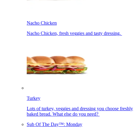
Nacho Chicken​​​​‌ ‍ ​‍​‍‌‍ ‌ ​‍‌‍‍‌‌‍‌ ‌‍‍‌‌‍ ‍​‍​‍​ ‍‍​‍​‍‌ ​ ‌‍​‌‌‍ ‍‌‍‍‌‌ ‌​‌ ‍‌​‍ ‍‌‍‍‌‌‍ ​‍​‍​‍ ​​‍​‍‌‍‍​‌ ​‍‌‍‌‌‌‍‌‍​‍​‍​ ‍‍​‍​‍‌‍‍​‌ ‌​‌ ‌​‌ ​​‌ ​ ​ ‍‍​‍ ​‍ ‌‍ ‍‌‍ ‌ ​‍‌‍‌​‌‍‍‌‌‍​ ​‍ ‌‌‍​‍‌‍‍‌‌ ‌​‌‍‌‌‌ ​ ​‍ ‌‌‍‌ ‌ ​‍‌‍ ‌ ‌‌‌ ​​​‍ ‌‌ ​ ‌ ‌​‌ ‌‌‌‍‌​‌‍‍‌‌‍ ​‍ ‍‌ ‌‍‌‍‌‌‌ ​‍‌‍​ ‌‍‌‌‌‍ ​​‍ ‍‌‍​‌‌ ​​‌ ​​​‍ ‌‍‍‌‌‍ ‍‌ ‌​‌‍‌‌‌‍ ‍‌ ‌​​‍ ‌‍‌‌‌‍‌​‌‍‍‌‌ ‌​​‍ ‌‍ ‌‌‍ ‌‍‌​‌‍‌‌​ ‌‌ ​​‌ ​‍‌‍‌‌‌ ​ ‌‍‌‌‌‍ ‍‌ ‌​‌‍​‌‌ ‌​‌‍‍‌‌‍ ‌‍ ‍​ ‍ ‌‍‍‌‌‍‌​​ ‌​ ​ ​ ‍​‌‍‌‍​ ‌ ​ ​‌‌‍‌‌‌‍​‌‌‍​‌​‍ ‌‌‍​‌​ ‍​​ ​‍​ ​‍​‍ ‌​ ‌​​ ‍‌​ ‍​​ ​‌​‍ ‌​ ‍‌​ ‌‍​ ​ ‌‍‌‍​‍ ‌​ ​​​ ‌​​ ‌‍​ ​‌​ ‌​​ ‌ ​ ‌‌​ ‍​​ ‌ ​ ​‍​ ​‍​ ‌​​ ‍ ‌ ‌​‌ ‍‌‌ ​​‌‍‌‌​ ‌‌ ​​‌ ​‍‌‍ ‌‍‌​‌ ‌‌‌‍​ ‌ ‌​​ ‍ ‌ ​​‌‍​‌‌ ‌​‌‍‍​​ ‌‌‍ ‍‌‍​‌‌‍ ‌‌‍‌‌​‍‌‌​ ‌‌‌​​‍‌‌ ‌‍‍ ‌‍‌‌‌ ‍‌​‍‌‌​ ​ ‌​‌​​‍‌‌​ ​ ‌​‌​​‍‌‌​ ​‍​ ​‍‌‍‌‌‌‍ ‍​‍‌‌​ ​‍​ ​‍​‍‌‌​ ‌‌‌​‌​​‍ ‍‌ ‌‍‌‍​‌‌‍ ​‌ ‌‌‌‍‌‌​ ‌‍​‍‌‍​‌‌ ​ ‌‍‌‌‌‌‌‌‌ ​‍‌‍ ​​ ‌‌‍‍​‌ ‌​‌ ‌​‌ ​​‌ ​ ​‍‌‌​ ​ ‌​​‌​‍‌‌​ ​‍‌​‌‍​‍‌‌​ ​‍‌​‌‍‌‍ ‍‌‍ ‌ ​‍‌‍‌​‌‍‍‌‌‍​ ​‍ ‌‌‍​‍‌‍‍‌‌ ‌​‌‍‌‌‌ ​ ​‍ ‌‌‍‌ ‌ ​‍‌‍ ‌ ‌‌‌ ​​​‍ ‌‌ ​ ‌ ‌​‌ ‌‌‌‍‌​‌‍‍‌‌‍ ​‍ ‍‌ ‌‍‌‍‌‌‌ ​‍‌‍​ ‌‍‌‌‌‍ ​​‍ ‍‌‍​‌‌ ​​‌ ​​​‍‌‍‌‍‍‌‌‍‌​​ ‌​ ​ ​ ‍​‌‍‌‍​ ‌ ​ ​‌‌‍‌‌‌‍​‌‌‍​‌​‍ ‌‌‍​‌​ ‍​​ ​‍​ ​‍​‍ ‌​ ‌​​ ‍‌​ ‍​​ ​‌​‍ ‌​ ‍‌​ ‌‍​ ​ ‌‍‌‍​‍ ‌​ ​​​ ‌​​ ‌‍​ ​‌​ ‌​​ ‌ ​ ‌‌​ ‍​​ ‌ ​ ​‍​ ​‍​ ‌​​‍‌‍‌ ‌​‌ ‍‌‌ ​​‌‍‌‌​ ‌‌ ​​‌ ​‍‌‍ ‌‍‌​‌ ‌‌‌‍​ ‌ ‌​​‍‌‍‌ ​​‌‍​‌‌ ‌​‌‍‍​​ ‌‌‍ ‍‌‍​‌‌‍ ‌‌‍‌‌​‍‌‌​ ‌‌‌​​‍‌‌ ‌‍‍ ‌‍‌‌‌ ‍‌​‍‌‌​ ​ ‌​‌​​‍‌‌​ ​ ‌​‌​​‍‌‌​ ​‍​ ​‍‌‍‌‌‌‍ ‍​‍‌‌​ ​‍​ ​‍​‍‌‌​ ‌‌‌​‌​​‍ ‍‌ ‌‍‌‍​‌‌‍ ​‌ ‌‌‌‍‌‌​‍‌‍‌ ​​‌‍‌‌‌ ​‍‌ ​ ‌ ​​‌‍‌‌‌‍​ ‌ ‌​‌‍‍‌‌ ‌‍‌‍‌‌​ ‌‌ ​​‌ ‌‌‌‍​‍‌‍ ​‌‍‍‌‌ ​ ‌‍‍​‌‍‌‌‌‍‌​​‍​‍‌ ‌
Nacho Chicken, fresh veggies and tasty dressing. ​​​​‌ ‍ ​‍​‍‌‍ ‌ ​‍‌‍‍‌‌‍‌ ‌‍‍‌‌‍ ‍​‍​‍​ ‍‍​‍​‍‌ ​ ‌‍​‌‌‍ ‍‌‍‍‌‌ ‌​‌ ‍‌​‍ ‍‌‍‍‌‌‍ ​‍​‍​‍ ​​‍​‍‌‍‍​‌ ​‍‌‍‌‌‌‍‌‍​‍​‍​ ‍‍​‍​‍‌‍‍​‌ ‌​‌ ‌​‌ ​​‌ ​ ​ ‍‍​‍ ​‍ ‌‍ ‍‌‍ ‌ ​‍‌‍‌​‌‍‍‌‌‍​ ​‍ ‌‌‍​‍‌‍‍‌‌ ‌​‌‍‌‌‌ ​ ​‍ ‌‌‍‌ ‌ ​‍‌‍ ‌ ‌‌‌ ​​​‍ ‌‌ ​ ‌ ‌​‌ ‌‌‌‍‌​‌‍‍‌‌‍ ​‍ ‍‌ ‌‍‌‍‌‌‌ ​‍‌‍​ ‌‍‌‌‌‍ ​​‍ ‍‌‍​‌‌ ​​‌ ​​​‍ ‌‍‍‌‌‍ ‍‌ ‌​‌‍‌‌‌‍ ‍‌ ‌​​‍ ‌‍‌‌‌‍‌​‌‍‍‌‌ ‌​​‍ ‌‍ ‌‌‍ ‌‍‌​‌‍‌‌​ ‌‌ ​​‌ ​‍‌‍‌‌‌ ​ ‌‍‌‌‌‍ ‍‌ ‌​‌‍​‌‌ ‌​‌‍‍‌‌‍ ‌‍ ‍​ ‍ ‌‍‍‌‌‍‌​​ ‌​ ​ ​ ‍​‌‍‌‍​ ‌ ​ ​‌‌‍‌‌‌‍​‌‌‍​‌​‍ ‌‌‍​‌​ ‍​​ ​‍​ ​‍​‍ ‌​ ‌​​ ‍‌​ ‍​​ ​‌​‍ ‌​ ‍‌​ ‌‍​ ​ ‌‍‌‍​‍ ‌​ ​​​ ‌​​ ‌‍​ ​‌​ ‌​​ ‌ ​ ‌‌​ ‍​​ ‌ ​ ​‍​ ​‍​ ‌​​ ‍ ‌ ‌​‌ ‍‌‌ ​​‌‍‌‌​ ‌‌ ​​‌ ​‍‌‍ ‌‍‌​‌ ‌‌‌‍​ ‌ ‌​​ ‍ ‌ ​​‌‍​‌‌ ‌​‌‍‍​​ ‌‌ ​ ‌‍‍​‌‍ ‌ ​‍‌ ‌​‌​‌​‌‍‌‌‌ ​ ‌‍​ ‌ ​‍‌‍‍‌‌ ​​‌ ‌​‌‍‍‌‌‍ ‌‍ ‍​‍‌‌​ ‌‌‌​​‍‌‌ ‌‍‍ ‌‍‌‌‌ ‍‌​‍‌‌​ ​ ‌​‌​​‍‌‌​ ​ ‌​‌​​‍‌‌​ ​‍​ ​‍‌‍‌‌‌‍ ‍​‍‌‌​ ​‍​ ​‍​‍‌‌​ ‌‌‌​‌​​‍ ‍‌ ‌‍‌‍​‌‌‍ ​‌ ‌‌‌‍‌‌​ ‌‍​‍‌‍​‌‌ ​ ‌‍‌‌‌‌‌‌‌ ​‍‌‍ ​​ ‌‌‍‍​‌ ‌​‌ ‌​‌ ​​‌ ​ ​‍‌‌​ ​ ‌​​‌​‍‌‌​ ​‍‌​‌‍​‍‌‌​ ​‍‌​‌‍‌‍ ‍‌‍ ‌ ​‍‌‍‌​‌‍‍‌‌‍​ ​‍ ‌‌‍​‍‌‍‍‌‌ ‌​‌‍‌‌‌ ​ ​‍ ‌‌‍‌ ‌ ​‍‌‍ ‌ ‌‌‌ ​​​‍ ‌‌ ​ ‌ ‌​‌ ‌‌‌‍‌​‌‍‍‌‌‍ ​‍ ‍‌ ‌‍‌‍‌‌‌ ​‍‌‍​ ‌‍‌‌‌‍ ​​‍ ‍‌‍​‌‌ ​​‌ ​​​‍‌‍‌‍‍‌‌‍‌​​ ‌​ ​ ​ ‍​‌‍‌‍​ ‌ ​ ​‌‌‍‌‌‌‍​‌‌‍​‌​‍ ‌‌‍​‌​ ‍​​ ​‍​ ​‍​‍ ‌​ ‌​​ ‍‌​ ‍​​ ​‌​‍ ‌​ ‍‌​ ‌‍​ ​ ‌‍‌‍​‍ ‌​ ​​​ ‌​​ ‌‍​ ​‌​ ‌​​ ‌ ​ ‌‌​ ‍​​ ‌ ​ ​‍​ ​‍​ ‌​​‍‌‍‌ ‌​‌ ‍‌‌ ​​‌‍‌‌​ ‌‌ ​​‌ ​‍‌‍ ‌‍‌​‌ ‌‌‌‍​ ‌ ‌​​‍‌‍‌ ​​‌‍​‌‌ ‌​‌‍‍​​ ‌‌ ​ ‌‍‍​‌‍ ‌ ​‍‌ ‌​‌​‌​‌‍‌‌‌ ​ ‌‍​ ‌ ​‍‌‍‍‌‌ ​​‌ ‌​‌‍‍‌‌‍ ‌‍ ‍​‍‌‌​ ‌‌‌​​‍‌‌ ‌‍‍ ‌‍‌‌‌ ‍‌​‍‌‌​ ​ ‌​‌​​‍‌‌​ ​ ‌​‌​​‍‌‌​ ​‍​ ​‍‌‍‌‌‌‍ ‍​‍‌‌​ ​‍​ ​‍​‍‌‌​ ‌‌‌​‌​​‍ ‍‌ ‌‍‌‍​‌‌‍ ​‌ ‌‌‌‍‌‌​‍‌‍‌ ​​‌‍‌‌‌ ​‍‌ ​ ‌ ​​‌‍‌‌‌‍​ ‌ ‌​‌‍‍‌‌ ‌‍‌‍‌‌​ ‌‌ ​​‌ ‌‌‌‍​‍‌‍ ​‌‍‍‌‌ ​ ‌‍‍​‌‍‌‌‌‍‌​​‍​‍‌ ‌
Turkey​​​​‌ ‍ ​‍​‍‌‍ ‌ ​‍‌‍‍‌‌‍‌ ‌‍‍‌‌‍ ‍​‍​‍​ ‍‍​‍​‍‌ ​ ‌‍​‌‌‍ ‍‌‍‍‌‌ ‌​‌ ‍‌​‍ ‍‌‍‍‌‌‍ ​‍​‍​‍ ​​‍​‍‌‍‍​‌ ​‍‌‍‌‌‌‍‌‍​‍​‍​ ‍‍​‍​‍‌‍‍​‌ ‌​‌ ‌​‌ ​​‌ ​ ​ ‍‍​‍ ​‍ ‌‍ ‍‌‍ ‌ ​‍‌‍‌​‌‍‍‌‌‍​ ​‍ ‌‌‍​‍‌‍‍‌‌ ‌​‌‍‌‌‌ ​ ​‍ ‌‌‍‌ ‌ ​‍‌‍ ‌ ‌‌‌ ​​​‍ ‌‌ ​ ‌ ‌​‌ ‌‌‌‍‌​‌‍‍‌‌‍ ​‍ ‍‌ ‌‍‌‍‌‌‌ ​‍‌‍​ ‌‍‌‌‌‍ ​​‍ ‍‌‍​‌‌ ​​‌ ​​​‍ ‌‍‍‌‌‍ ‍‌ ‌​‌‍‌‌‌‍ ‍‌ ‌​​‍ ‌‍‌‌‌‍‌​‌‍‍‌‌ ‌​​‍ ‌‍ ‌‌‍ ‌‍‌​‌‍‌‌​ ‌‌ ​​‌ ​‍‌‍‌‌‌ ​ ‌‍‌‌‌‍ ‍‌ ‌​‌‍​‌‌ ‌​‌‍‍‌‌‍ ‌‍ ‍​ ‍ ‌‍‍‌‌‍‌​​ ‌​ ‌ ​ ‍​‌‍​‍​ ‍‌​ ‍‌​ ​​‌‍‌​​ ​​​‍ ‌​ ‌‌​ ​ ‌‍​‍​ ​‌​‍ ‌​ ‌​​ ​ ‌‍‌‍​ ‌‍​‍ ‌‌‍​‌​ ‌‍​ ‌ ​ ​‍​‍ ‌​ ‍‌​ ‍​​ ‌ ‌‍​ ​ ​‍‌‍‌​​ ​ ​ ‍​​ ​ ​ ‍‌​ ​‍‌‍​‍​ ‍ ‌ ‌​‌ ‍‌‌ ​​‌‍‌‌​ ‌‌ ​​‌ ​‍‌‍ ‌‍‌​‌ ‌‌‌‍​ ‌ ‌​​ ‍ ‌ ​​‌‍​‌‌ ‌​‌‍‍​​ ‌‌‍ ‍‌‍​‌‌‍ ‌‌‍‌‌​‍‌‌​ ‌‌‌​​‍‌‌ ‌‍‍ ‌‍‌‌‌ ‍‌​‍‌‌​ ​ ‌​‌​​‍‌‌​ ​ ‌​‌​​‍‌‌​ ​‍​ ​‍‌‍‌‌‌‍ ‍​‍‌‌​ ​‍​ ​‍​‍‌‌​ ‌‌‌​‌​​‍ ‍‌ ‌‍‌‍​‌‌‍ ​‌ ‌‌‌‍‌‌​ ‌‍​‍‌‍​‌‌ ​ ‌‍‌‌‌‌‌‌‌ ​‍‌‍ ​​ ‌‌‍‍​‌ ‌​‌ ‌​‌ ​​‌ ​ ​‍‌‌​ ​ ‌​​‌​‍‌‌​ ​‍‌​‌‍​‍‌‌​ ​‍‌​‌‍‌‍ ‍‌‍ ‌ ​‍‌‍‌​‌‍‍‌‌‍​ ​‍ ‌‌‍​‍‌‍‍‌‌ ‌​‌‍‌‌‌ ​ ​‍ ‌‌‍‌ ‌ ​‍‌‍ ‌ ‌‌‌ ​​​‍ ‌‌ ​ ‌ ‌​‌ ‌‌‌‍‌​‌‍‍‌‌‍ ​‍ ‍‌ ‌‍‌‍‌‌‌ ​‍‌‍​ ‌‍‌‌‌‍ ​​‍ ‍‌‍​‌‌ ​​‌ ​​​‍‌‍‌‍‍‌‌‍‌​​ ‌​ ‌ ​ ‍​‌‍​‍​ ‍‌​ ‍‌​ ​​‌‍‌​​ ​​​‍ ‌​ ‌‌​ ​ ‌‍​‍​ ​‌​‍ ‌​ ‌​​ ​ ‌‍‌‍​ ‌‍​‍ ‌‌‍​‌​ ‌‍​ ‌ ​ ​‍​‍ ‌​ ‍‌​ ‍​​ ‌ ‌‍​ ​ ​‍‌‍‌​​ ​ ​ ‍​​ ​ ​ ‍‌​ ​‍‌‍​‍​‍‌‍‌ ‌​‌ ‍‌‌ ​​‌‍‌‌​ ‌‌ ​​‌ ​‍‌‍ ‌‍‌​‌ ‌‌‌‍​ ‌ ‌​​‍‌‍‌ ​​‌‍​‌‌ ‌​‌‍‍​​ ‌‌‍ ‍‌‍​‌‌‍ ‌‌‍‌‌​‍‌‌​ ‌‌‌​​‍‌‌ ‌‍‍ ‌‍‌‌‌ ‍‌​‍‌‌​ ​ ‌​‌​​‍‌‌​ ​ ‌​‌​​‍‌‌​ ​‍​ ​‍‌‍‌‌‌‍ ‍​‍‌‌​ ​‍​ ​‍​‍‌‌​ ‌‌‌​‌​​‍ ‍‌ ‌‍‌‍​‌‌‍ ​‌ ‌‌‌‍‌‌​‍‌‍‌ ​​‌‍‌‌‌ ​‍‌ ​ ‌ ​​‌‍‌‌‌‍​ ‌ ‌​‌‍‍‌‌ ‌‍‌‍‌‌​ ‌‌ ​​‌ ‌‌‌‍​‍‌‍ ​‌‍‍‌‌ ​ ‌‍‍​‌‍‌‌‌‍‌​​‍​‍‌ ‌
Lots of turkey, veggies and dressing you choose freshly
baked bread. What else do you need? ​​​​‌ ‍ ​‍​‍‌‍ ‌ ​‍‌‍‍‌‌‍‌ ‌‍‍‌‌‍ ‍​‍​‍​ ‍‍​‍​‍‌ ​ ‌‍​‌‌‍ ‍‌‍‍‌‌ ‌​‌ ‍‌​‍ ‍‌‍‍‌‌‍ ​‍​‍​‍ ​​‍​‍‌‍‍​‌ ​‍‌‍‌‌‌‍‌‍​‍​‍​ ‍‍​‍​‍‌‍‍​‌ ‌​‌ ‌​‌ ​​‌ ​ ​ ‍‍​‍ ​‍ ‌‍ ‍‌‍ ‌ ​‍‌‍‌​‌‍‍‌‌‍​ ​‍ ‌‌‍​‍‌‍‍‌‌ ‌​‌‍‌‌‌ ​ ​‍ ‌‌‍‌ ‌ ​‍‌‍ ‌ ‌‌‌ ​​​‍ ‌‌ ​ ‌ ‌​‌ ‌‌‌‍‌​‌‍‍‌‌‍ ​‍ ‍‌ ‌‍‌‍‌‌‌ ​‍‌‍​ ‌‍‌‌‌‍ ​​‍ ‍‌‍​‌‌ ​​‌ ​​​‍ ‌‍‍‌‌‍ ‍‌ ‌​‌‍‌‌‌‍ ‍‌ ‌​​‍ ‌‍‌‌‌‍‌​‌‍‍‌‌ ‌​​‍ ‌‍ ‌‌‍ ‌‍‌​‌‍‌‌​ ‌‌ ​​‌ ​‍‌‍‌‌‌ ​ ‌‍‌‌‌‍ ‍‌ ‌​‌‍​‌‌ ‌​‌‍‍‌‌‍ ‌‍ ‍​ ‍ ‌‍‍‌‌‍‌​​ ‌​ ‌ ​ ‍​‌‍​‍​ ‍‌​ ‍‌​ ​​‌‍‌​​ ​​​‍ ‌​ ‌‌​ ​ ‌‍​‍​ ​‌​‍ ‌​ ‌​​ ​ ‌‍‌‍​ ‌‍​‍ ‌‌‍​‌​ ‌‍​ ‌ ​ ​‍​‍ ‌​ ‍‌​ ‍​​ ‌ ‌‍​ ​ ​‍‌‍‌​​ ​ ​ ‍​​ ​ ​ ‍‌​ ​‍‌‍​‍​ ‍ ‌ ‌​‌ ‍‌‌ ​​‌‍‌‌​ ‌‌ ​​‌ ​‍‌‍ ‌‍‌​‌ ‌‌‌‍​ ‌ ‌​​ ‍ ‌ ​​‌‍​‌‌ ‌​‌‍‍​​ ‌‌ ​ ‌‍‍​‌‍ ‌ ​‍‌ ‌​‌​‌​‌‍‌‌‌ ​ ‌‍​ ‌ ​‍‌‍‍‌‌ ​​‌ ‌​‌‍‍‌‌‍ ‌‍ ‍​‍‌‌​ ‌‌‌​​‍‌‌ ‌‍‍ ‌‍‌‌‌ ‍‌​‍‌‌​ ​ ‌​‌​​‍‌‌​ ​ ‌​‌​​‍‌‌​ ​‍​ ​‍‌‍‌‌‌‍ ‍​‍‌‌​ ​‍​ ​‍​‍‌‌​ ‌‌‌​‌​​‍ ‍‌ ‌‍‌‍​‌‌‍ ​‌ ‌‌‌‍‌‌​ ‌‍​‍‌‍​‌‌ ​ ‌‍‌‌‌‌‌‌‌ ​‍‌‍ ​​ ‌‌‍‍​‌ ‌​‌ ‌​‌ ​​‌ ​ ​‍‌‌​ ​ ‌​​‌​‍‌‌​ ​‍‌​‌‍​‍‌‌​ ​‍‌​‌‍‌‍ ‍‌‍ ‌ ​‍‌‍‌​‌‍‍‌‌‍​ ​‍ ‌‌‍​‍‌‍‍‌‌ ‌​‌‍‌‌‌ ​ ​‍ ‌‌‍‌ ‌ ​‍‌‍ ‌ ‌‌‌ ​​​‍ ‌‌ ​ ‌ ‌​‌ ‌‌‌‍‌​‌‍‍‌‌‍ ​‍ ‍‌ ‌‍‌‍‌‌‌ ​‍‌‍​ ‌‍‌‌‌‍ ​​‍ ‍‌‍​‌‌ ​​‌ ​​​‍‌‍‌‍‍‌‌‍‌​​ ‌​ ‌ ​ ‍​‌‍​‍​ ‍‌​ ‍‌​ ​​‌‍‌​​ ​​​‍ ‌​ ‌‌​ ​ ‌‍​‍​ ​‌​‍ ‌​ ‌​​ ​ ‌‍‌‍​ ‌‍​‍ ‌‌‍​‌​ ‌‍​ ‌ ​ ​‍​‍ ‌​ ‍‌​ ‍​​ ‌ ‌‍​ ​ ​‍‌‍‌​​ ​ ​ ‍​​ ​ ​ ‍‌​ ​‍‌‍​‍​‍‌‍‌ ‌​‌ ‍‌‌ ​​‌‍‌‌​ ‌‌ ​​‌ ​‍‌‍ ‌‍‌​‌ ‌‌‌‍​ ‌ ‌​​‍‌‍‌ ​​‌‍​‌‌ ‌​‌‍‍​​ ‌‌ ​ ‌‍‍​‌‍ ‌ ​‍‌ ‌​‌​‌​‌‍‌‌‌ ​ ‌‍​ ‌ ​‍‌‍‍‌‌ ​​‌ ‌​‌‍‍‌‌‍ ‌‍ ‍​‍‌‌​ ‌‌‌​​‍‌‌ ‌‍‍ ‌‍‌‌‌ ‍‌​‍‌‌​ ​ ‌​‌​​‍‌‌​ ​ ‌​‌​​‍‌‌​ ​‍​ ​‍‌‍‌‌‌‍ ‍​‍‌‌​ ​‍​ ​‍​‍‌‌​ ‌‌‌​‌​​‍ ‍‌ ‌‍‌‍​‌‌‍ ​‌ ‌‌‌‍‌‌​‍‌‍‌ ​​‌‍‌‌‌ ​‍‌ ​ ‌ ​​‌‍‌‌‌‍​ ‌ ‌​‌‍‍‌‌ ‌‍‌‍‌‌​ ‌‌ ​​‌ ‌‌‌‍​‍‌‍ ​‌‍‍‌‌ ​ ‌‍‍​‌‍‌‌‌‍‌​​‍​‍‌ ‌
Sub Of The Day™: Monday​​​​‌ ‍ ​‍​‍‌‍ ‌ ​‍‌‍‍‌‌‍‌ ‌‍‍‌‌‍ ‍​‍​‍​ ‍‍​‍​‍‌ ​ ‌‍​‌‌‍ ‍‌‍‍‌‌ ‌​‌ ‍‌​‍ ‍‌‍‍‌‌‍ ​‍​‍​‍ ​​‍​‍‌‍‍​‌ ​‍‌‍‌‌‌‍‌‍​‍​‍​ ‍‍​‍​‍‌‍‍​‌ ‌​‌ ‌​‌ ​​‌ ​ ​ ‍‍​‍ ​‍ ‌‍ ‍‌‍ ‌ ​‍‌‍‌​‌‍‍‌‌‍​ ​‍ ‌‌‍​‍‌‍‍‌‌ ‌​‌‍‌‌‌ ​ ​‍ ‌‌‍‌ ‌ ​‍‌‍ ‌ ‌‌‌ ​​​‍ ‌‌ ​ ‌ ‌​‌ ‌‌‌‍‌​‌‍‍‌‌‍ ​‍ ‍‌ ‌‍‌‍‌‌‌ ​‍‌‍​ ‌‍‌‌‌‍ ​​‍ ‍‌‍​‌‌ ​​‌ ​​​‍ ‌‍‍‌‌‍ ‍‌ ‌​‌‍‌‌‌‍ ‍‌ ‌​​‍ ‌‍‌‌‌‍‌​‌‍‍‌‌ ‌​​‍ ‌‍ ‌‌‍ ‌‍‌​‌‍‌‌​ ‌‌ ​​‌ ​‍‌‍‌‌‌ ​ ‌‍‌‌‌‍ ‍‌ ‌​‌‍​‌‌ ‌​‌‍‍‌‌‍ ‌‍ ‍​ ‍ ‌‍‍‌‌‍‌​​ ‌​ ‍​​ ​​​ ‌ ​ ‌ ‌‍​‍​ ​‌​ ​‌​ ​‍​‍ ‌​ ‌​​ ‌​​ ‌‌​ ‌‌​‍ ‌​ ‌​‌‍‌‍​ ‌​‌‍‌​​‍ ‌‌‍​‍‌‍‌‌​ ‌‍​ ‌‍​‍ ‌​ ‍‌‌‍‌‌‌‍‌​‌‍‌‍​ ​‌​ ‌‌​ ​‍​ ​​​ ‌‍​ ‌‌​ ‌‌​ ‌‌​ ‍ ‌ ‌​‌ ‍‌‌ ​​‌‍‌‌​ ‌‌ ​​‌ ​‍‌‍ ‌‍‌​‌ ‌‌‌‍​ ‌ ‌​​ ‍ ‌ ​​‌‍​‌‌ ‌​‌‍‍​​ ‌‌‍​‍‌‍​‌‌‍‌​‌‍‌ ‌‍‌‌​‍‌‌​ ‌‌‌​​‍‌‌ ‌‍‍ ‌‍‌‌‌ ‍‌​‍‌‌​ ​ ‌​‌​​‍‌‌​ ​ ‌​‌​​‍‌‌​ ​‍​ ​‍‌‍‌‌‌‍ ‍​‍‌‌​ ​‍​ ​‍​‍‌‌​ ‌‌‌​‌​​‍ ‍‌ ‌‍‌‍​‌‌‍ ​‌ ‌‌‌‍‌‌​ ‌‍​‍‌‍​‌‌ ​ ‌‍‌‌‌‌‌‌‌ ​‍‌‍ ​​ ‌‌‍‍​‌ ‌​‌ ‌​‌ ​​‌ ​ ​‍‌‌​ ​ ‌​​‌​‍‌‌​ ​‍‌​‌‍​‍‌‌​ ​‍‌​‌‍‌‍ ‍‌‍ ‌ ​‍‌‍‌​‌‍‍‌‌‍​ ​‍ ‌‌‍​‍‌‍‍‌‌ ‌​‌‍‌‌‌ ​ ​‍ ‌‌‍‌ ‌ ​‍‌‍ ‌ ‌‌‌ ​​​‍ ‌‌ ​ ‌ ‌​‌ ‌‌‌‍‌​‌‍‍‌‌‍ ​‍ ‍‌ ‌‍‌‍‌‌‌ ​‍‌‍​ ‌‍‌‌‌‍ ​​‍ ‍‌‍​‌‌ ​​‌ ​​​‍‌‍‌‍‍‌‌‍‌​​ ‌​ ‍​​ ​​​ ‌ ​ ‌ ‌‍​‍​ ​‌​ ​‌​ ​‍​‍ ‌​ ‌​​ ‌​​ ‌‌​ ‌‌​‍ ‌​ ‌​‌‍‌‍​ ‌​‌‍‌​​‍ ‌‌‍​‍‌‍‌‌​ ‌‍​ ‌‍​‍ ‌​ ‍‌‌‍‌‌‌‍‌​‌‍‌‍​ ​‌​ ‌‌​ ​‍​ ​​​ ‌‍​ ‌‌​ ‌‌​ ‌‌​‍‌‍‌ ‌​‌ ‍‌‌ ​​‌‍‌‌​ ‌‌ ​​‌ ​‍‌‍ ‌‍‌​‌ ‌‌‌‍​ ‌ ‌​​‍‌‍‌ ​​‌‍​‌‌ ‌​‌‍‍​​ ‌‌‍​‍‌‍​‌‌‍‌​‌‍‌ ‌‍‌‌​‍‌‌​ ‌‌‌​​‍‌‌ ‌‍‍ ‌‍‌‌‌ ‍‌​‍‌‌​ ​ ‌​‌​​‍‌‌​ ​ ‌​‌​​‍‌‌​ ​‍​ ​‍‌‍‌‌‌‍ ‍​‍‌‌​ ​‍​ ​‍​‍‌‌​ ‌‌‌​‌​​‍ ‍‌ ‌‍‌‍​‌‌‍ ​‌ ‌‌‌‍‌‌​‍‌‍‌ ​​‌‍‌‌‌ ​‍‌ ​ ‌ ​​‌‍‌‌‌‍​ ‌ ‌​‌‍‍‌‌ ‌‍‌‍‌‌​ ‌‌ ​​‌ ‌‌‌‍​‍‌‍ ​‌‍‍‌‌ ​ ‌‍‍​‌‍‌‌‌‍‌​​‍​‍‌ ‌