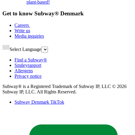
plant-based!​​​​‌ ‍ ​‍​‍‌‍ ‌ ​‍‌‍‍‌‌‍‌ ‌‍‍‌‌‍ ‍​‍​‍​ ‍‍​‍​‍‌ ​ ‌‍​‌‌‍ ‍‌‍‍‌‌ ‌​‌ ‍‌​‍ ‍‌‍‍‌‌‍ ​‍​‍​‍ ​​‍​‍‌‍‍​‌ ​‍‌‍‌‌‌‍‌‍​‍​‍​ ‍‍​‍​‍‌‍‍​‌ ‌​‌ ‌​‌ ​​‌ ​ ​ ‍‍​‍ ​‍ ‌‍ ‍‌‍ ‌ ​‍‌‍‌​‌‍‍‌‌‍​ ​‍ ‌‌‍​‍‌‍‍‌‌ ‌​‌‍‌‌‌ ​ ​‍ ‌‌‍‌ ‌ ​‍‌‍ ‌ ‌‌‌ ​​​‍ ‌‌ ​ ‌ ‌​‌ ‌‌‌‍‌​‌‍‍‌‌‍ ​‍ ‍‌ ‌‍‌‍‌‌‌ ​‍‌‍​ ‌‍‌‌‌‍ ​​‍ ‍‌‍​‌‌ ​​‌ ​​​‍ ‌‍‍‌‌‍ ‍‌ ‌​‌‍‌‌‌‍ ‍‌ ‌​​‍ ‌‍‌‌‌‍‌​‌‍‍‌‌ ‌​​‍ ‌‍ ‌‌‍ ‌‍‌​‌‍‌‌​ ‌‌ ​​‌ ​‍‌‍‌‌‌ ​ ‌‍‌‌‌‍ ‍‌ ‌​‌‍​‌‌ ‌​‌‍‍‌‌‍ ‌‍ ‍​ ‍ ‌‍‍‌‌‍‌​​ ‌‌‍​‌‌‍‌‌‌‍​ ​ ‌‍​ ‍‌​ ​​​ ‌​​ ​‌​‍ ‌‌‍​‌​ ​​‌‍‌​‌‍​‍​‍ ‌​ ‌​‌‍​‌‌‍​ ​ ‍‌​‍ ‌​ ‍‌​ ‌ ‌‍‌​‌‍​‌​‍ ‌​ ‌​​ ​​‌‍​ ​ ‌ ​ ‍​​ ‌‍​ ‍​​ ‌ ​ ‍​‌‍‌​​ ‌​‌‍‌​​ ‍ ‌ ‌​‌ ‍‌‌ ​​‌‍‌‌​ ‌‌ ​​‌ ​‍‌‍ ‌‍‌​‌ ‌‌‌‍​ ‌ ‌​​ ‍ ‌ ​​‌‍​‌‌ ‌​‌‍‍​​ ‌‌ ​ ‌‍‍​‌‍ ‌ ​‍‌ ‌​‌​‌​‌‍‌‌‌ ​ ‌‍​ ‌ ​‍‌‍‍‌‌ ​​‌ ‌​‌‍‍‌‌‍ ‌‍ ‍​‍‌‌​ ‌‌‌​​‍‌‌ ‌‍‍ ‌‍‌‌‌ ‍‌​‍‌‌​ ​ ‌​‌​​‍‌‌​ ​ ‌​‌​​‍‌‌​ ​‍​ ​‍‌‍‌‌‌‍ ‍​‍‌‌​ ​‍​ ​‍​‍‌‌​ ‌‌‌​‌​​‍ ‍‌ ‌‍‌‍​‌‌‍ ​‌ ‌‌‌‍‌‌​ ‌‍​‍‌‍​‌‌ ​ ‌‍‌‌‌‌‌‌‌ ​‍‌‍ ​​ ‌‌‍‍​‌ ‌​‌ ‌​‌ ​​‌ ​ ​‍‌‌​ ​ ‌​​‌​‍‌‌​ ​‍‌​‌‍​‍‌‌​ ​‍‌​‌‍‌‍ ‍‌‍ ‌ ​‍‌‍‌​‌‍‍‌‌‍​ ​‍ ‌‌‍​‍‌‍‍‌‌ ‌​‌‍‌‌‌ ​ ​‍ ‌‌‍‌ ‌ ​‍‌‍ ‌ ‌‌‌ ​​​‍ ‌‌ ​ ‌ ‌​‌ ‌‌‌‍‌​‌‍‍‌‌‍ ​‍ ‍‌ ‌‍‌‍‌‌‌ ​‍‌‍​ ‌‍‌‌‌‍ ​​‍ ‍‌‍​‌‌ ​​‌ ​​​‍‌‍‌‍‍‌‌‍‌​​ ‌‌‍​‌‌‍‌‌‌‍​ ​ ‌‍​ ‍‌​ ​​​ ‌​​ ​‌​‍ ‌‌‍​‌​ ​​‌‍‌​‌‍​‍​‍ ‌​ ‌​‌‍​‌‌‍​ ​ ‍‌​‍ ‌​ ‍‌​ ‌ ‌‍‌​‌‍​‌​‍ ‌​ ‌​​ ​​‌‍​ ​ ‌ ​ ‍​​ ‌‍​ ‍​​ ‌ ​ ‍​‌‍‌​​ ‌​‌‍‌​​‍‌‍‌ ‌​‌ ‍‌‌ ​​‌‍‌‌​ ‌‌ ​​‌ ​‍‌‍ ‌‍‌​‌ ‌‌‌‍​ ‌ ‌​​‍‌‍‌ ​​‌‍​‌‌ ‌​‌‍‍​​ ‌‌ ​ ‌‍‍​‌‍ ‌ ​‍‌ ‌​‌​‌​‌‍‌‌‌ ​ ‌‍​ ‌ ​‍‌‍‍‌‌ ​​‌ ‌​‌‍‍‌‌‍ ‌‍ ‍​‍‌‌​ ‌‌‌​​‍‌‌ ‌‍‍ ‌‍‌‌‌ ‍‌​‍‌‌​ ​ ‌​‌​​‍‌‌​ ​ ‌​‌​​‍‌‌​ ​‍​ ​‍‌‍‌‌‌‍ ‍​‍‌‌​ ​‍​ ​‍​‍‌‌​ ‌‌‌​‌​​‍ ‍‌ ‌‍‌‍​‌‌‍ ​‌ ‌‌‌‍‌‌​‍‌‍‌ ​​‌‍‌‌‌ ​‍‌ ​ ‌ ​​‌‍‌‌‌‍​ ‌ ‌​‌‍‍‌‌ ‌‍‌‍‌‌​ ‌‌ ​​‌ ‌‌‌‍​‍‌‍ ​‌‍‍‌‌ ​ ‌‍‍​‌‍‌‌‌‍‌​​‍​‍‌ ‌
Get to know Subway® Denmark​​​​‌ ‍ ​‍​‍‌‍ ‌ ​‍‌‍‍‌‌‍‌ ‌‍‍‌‌‍ ‍​‍​‍​ ‍‍​‍​‍‌ ​ ‌‍​‌‌‍ ‍‌‍‍‌‌ ‌​‌ ‍‌​‍ ‍‌‍‍‌‌‍ ​‍​‍​‍ ​​‍​‍‌‍‍​‌ ​‍‌‍‌‌‌‍‌‍​‍​‍​ ‍‍​‍​‍‌‍‍​‌ ‌​‌ ‌​‌ ​​‌ ​ ​ ‍‍​‍ ​‍ ‌‍ ‍‌‍ ‌ ​‍‌‍‌​‌‍‍‌‌‍​ ​‍ ‌‌‍​‍‌‍‍‌‌ ‌​‌‍‌‌‌ ​ ​‍ ‌‌‍‌ ‌ ​‍‌‍ ‌ ‌‌‌ ​​​‍ ‌‌ ​ ‌ ‌​‌ ‌‌‌‍‌​‌‍‍‌‌‍ ​‍ ‍‌ ‌‍‌‍‌‌‌ ​‍‌‍​ ‌‍‌‌‌‍ ​​‍ ‍‌‍​‌‌ ​​‌ ​​​‍ ‌‍‍‌‌‍ ‍‌ ‌​‌‍‌‌‌‍ ‍‌ ‌​​‍ ‌‍‌‌‌‍‌​‌‍‍‌‌ ‌​​‍ ‌‍ ‌‌‍ ‌‍‌​‌‍‌‌​ ‌‌ ​​‌ ​‍‌‍‌‌‌ ​ ‌‍‌‌‌‍ ‍‌ ‌​‌‍​‌‌ ‌​‌‍‍‌‌‍ ‌‍ ‍​ ‍ ‌‍‍‌‌‍‌​​ ‌​ ‌‍​ ​ ‌‍‌​​ ‌‌​ ​ ‌‍​‍​ ​‌​ ​​​‍ ‌​ ​‍​ ​‌​ ‌‌​ ​​​‍ ‌​ ‌​‌‍​ ‌‍​ ​ ​​​‍ ‌​ ‍​‌‍‌‌​ ‍‌​ ​‍​‍ ‌​ ‌ ‌‍‌‌​ ​‍​ ​‌​ ​‍​ ​ ​ ​ ‌‍‌‍‌‍​‍​ ‌‌​ ‍​‌‍​‌​ ‍ ‌ ‌​‌ ‍‌‌ ​​‌‍‌‌​ ‌‌ ‌ ‌‍‌‌‌‍​‍‌ ​ ‌‍‍‌‌ ‌​‌‍‌‌‌​‌‍‌‍ ‌‍ ‌ ‌​‌‍‌‌‌ ​‍​ ‍ ‌ ​​‌‍​‌‌ ‌​‌‍‍​​ ‌‌ ‌​‌‍‍‌‌ ‌​‌‍ ​‌‍‌‌​‍‌‌​ ‌‌‌​​‍‌‌ ‌‍‍ ‌‍‌‌‌ ‍‌​‍‌‌​ ​ ‌​‌​​‍‌‌​ ​ ‌​‌​​‍‌‌​ ​‍​ ​‍‌‍‌‌‌‍ ‍​‍‌‌​ ​‍​ ​‍​‍‌‌​ ‌‌‌​‌​​‍ ‍‌ ‌‍‌‍​‌‌‍ ​‌ ‌‌‌‍‌‌​ ‌‍​‍‌‍​‌‌ ​ ‌‍‌‌‌‌‌‌‌ ​‍‌‍ ​​ ‌‌‍‍​‌ ‌​‌ ‌​‌ ​​‌ ​ ​‍‌‌​ ​ ‌​​‌​‍‌‌​ ​‍‌​‌‍​‍‌‌​ ​‍‌​‌‍‌‍ ‍‌‍ ‌ ​‍‌‍‌​‌‍‍‌‌‍​ ​‍ ‌‌‍​‍‌‍‍‌‌ ‌​‌‍‌‌‌ ​ ​‍ ‌‌‍‌ ‌ ​‍‌‍ ‌ ‌‌‌ ​​​‍ ‌‌ ​ ‌ ‌​‌ ‌‌‌‍‌​‌‍‍‌‌‍ ​‍ ‍‌ ‌‍‌‍‌‌‌ ​‍‌‍​ ‌‍‌‌‌‍ ​​‍ ‍‌‍​‌‌ ​​‌ ​​​‍‌‍‌‍‍‌‌‍‌​​ ‌​ ‌‍​ ​ ‌‍‌​​ ‌‌​ ​ ‌‍​‍​ ​‌​ ​​​‍ ‌​ ​‍​ ​‌​ ‌‌​ ​​​‍ ‌​ ‌​‌‍​ ‌‍​ ​ ​​​‍ ‌​ ‍​‌‍‌‌​ ‍‌​ ​‍​‍ ‌​ ‌ ‌‍‌‌​ ​‍​ ​‌​ ​‍​ ​ ​ ​ ‌‍‌‍‌‍​‍​ ‌‌​ ‍​‌‍​‌​‍‌‍‌ ‌​‌ ‍‌‌ ​​‌‍‌‌​ ‌‌ ‌ ‌‍‌‌‌‍​‍‌ ​ ‌‍‍‌‌ ‌​‌‍‌‌‌​‌‍‌‍ ‌‍ ‌ ‌​‌‍‌‌‌ ​‍​‍‌‍‌ ​​‌‍​‌‌ ‌​‌‍‍​​ ‌‌ ‌​‌‍‍‌‌ ‌​‌‍ ​‌‍‌‌​‍‌‌​ ‌‌‌​​‍‌‌ ‌‍‍ ‌‍‌‌‌ ‍‌​‍‌‌​ ​ ‌​‌​​‍‌‌​ ​ ‌​‌​​‍‌‌​ ​‍​ ​‍‌‍‌‌‌‍ ‍​‍‌‌​ ​‍​ ​‍​‍‌‌​ ‌‌‌​‌​​‍ ‍‌ ‌‍‌‍​‌‌‍ ​‌ ‌‌‌‍‌‌​‍‌‍‌ ​​‌‍‌‌‌ ​‍‌ ​ ‌ ​​‌‍‌‌‌‍​ ‌ ‌​‌‍‍‌‌ ‌‍‌‍‌‌​ ‌‌ ​​‌ ‌‌‌‍​‍‌‍ ​‌‍‍‌‌ ​ ‌‍‍​‌‍‌‌‌‍‌​​‍​‍‌ ‌
Careers ​​​​‌ ‍ ​‍​‍‌‍ ‌ ​‍‌‍‍‌‌‍‌ ‌‍‍‌‌‍ ‍​‍​‍​ ‍‍​‍​‍‌ ​ ‌‍​‌‌‍ ‍‌‍‍‌‌ ‌​‌ ‍‌​‍ ‍‌‍‍‌‌‍ ​‍​‍​‍ ​​‍​‍‌‍‍​‌ ​‍‌‍‌‌‌‍‌‍​‍​‍​ ‍‍​‍​‍‌‍‍​‌ ‌​‌ ‌​‌ ​​‌ ​ ​ ‍‍​‍ ​‍ ‌‍ ‍‌‍ ‌ ​‍‌‍‌​‌‍‍‌‌‍​ ​‍ ‌‌‍​‍‌‍‍‌‌ ‌​‌‍‌‌‌ ​ ​‍ ‌‌‍‌ ‌ ​‍‌‍ ‌ ‌‌‌ ​​​‍ ‌‌ ​ ‌ ‌​‌ ‌‌‌‍‌​‌‍‍‌‌‍ ​‍ ‍‌ ‌‍‌‍‌‌‌ ​‍‌‍​ ‌‍‌‌‌‍ ​​‍ ‍‌‍​‌‌ ​​‌ ​​​‍ ‌‍‍‌‌‍ ‍‌ ‌​‌‍‌‌‌‍ ‍‌ ‌​​‍ ‌‍‌‌‌‍‌​‌‍‍‌‌ ‌​​‍ ‌‍ ‌‌‍ ‌‍‌​‌‍‌‌​ ‌‌ ​​‌ ​‍‌‍‌‌‌ ​ ‌‍‌‌‌‍ ‍‌ ‌​‌‍​‌‌ ‌​‌‍‍‌‌‍ ‌‍ ‍​ ‍ ‌‍‍‌‌‍‌​​ ‌‌‍‌​​ ‍​​ ​​‌‍‌​​ ​‌‌‍‌‍‌‍​‌​ ‌ ​‍ ‌‌‍​‌​ ​‍​ ‍​​ ‍‌​‍ ‌​ ‌​‌‍‌‌​ ​ ​ ​‌​‍ ‌‌‍​‍​ ​‌‌‍‌​​ ‌‍​‍ ‌​ ‌‍​ ‌​​ ‌‍​ ​‍​ ‌‍​ ‌‌​ ‍​​ ‌ ​ ‌‌​ ​‍​ ‌‍​ ‌‌​ ‍ ‌ ‌​‌ ‍‌‌ ​​‌‍‌‌​ ‌‌ ‌ ‌‍‌‌‌‍​‍‌ ​ ‌‍‍‌‌ ‌​‌‍‌‌‌​ ‍‌‍​‌‌ ‌‍‌‍‍‌‌‍‌ ‌‍​‌‌ ‌​‌‍‍‌‌‍ ‌‍ ‍‌​‍‌‌ ‌​‌‍‌‌‌‍ ‌​ ‍ ‌ ​​‌‍​‌‌ ‌​‌‍‍​​ ‌‌‍ ​‌‍​‌‌‍​‍‌‍‌‌‌‍ ​​‍‌‌​ ‌‌‌​​‍‌‌ ‌‍‍ ‌‍‌‌‌ ‍‌​‍‌‌​ ​ ‌​‌​​‍‌‌​ ​ ‌​‌​​‍‌‌​ ​‍​ ​‍‌‍‌‌‌‍ ‍​‍‌‌​ ​‍​ ​‍​‍‌‌​ ‌‌‌​‌​​‍ ‍‌ ‌‍‌‍​‌‌‍ ​‌ ‌‌‌‍‌‌​ ‌‍​‍‌‍​‌‌ ​ ‌‍‌‌‌‌‌‌‌ ​‍‌‍ ​​ ‌‌‍‍​‌ ‌​‌ ‌​‌ ​​‌ ​ ​‍‌‌​ ​ ‌​​‌​‍‌‌​ ​‍‌​‌‍​‍‌‌​ ​‍‌​‌‍‌‍ ‍‌‍ ‌ ​‍‌‍‌​‌‍‍‌‌‍​ ​‍ ‌‌‍​‍‌‍‍‌‌ ‌​‌‍‌‌‌ ​ ​‍ ‌‌‍‌ ‌ ​‍‌‍ ‌ ‌‌‌ ​​​‍ ‌‌ ​ ‌ ‌​‌ ‌‌‌‍‌​‌‍‍‌‌‍ ​‍ ‍‌ ‌‍‌‍‌‌‌ ​‍‌‍​ ‌‍‌‌‌‍ ​​‍ ‍‌‍​‌‌ ​​‌ ​​​‍‌‍‌‍‍‌‌‍‌​​ ‌‌‍‌​​ ‍​​ ​​‌‍‌​​ ​‌‌‍‌‍‌‍​‌​ ‌ ​‍ ‌‌‍​‌​ ​‍​ ‍​​ ‍‌​‍ ‌​ ‌​‌‍‌‌​ ​ ​ ​‌​‍ ‌‌‍​‍​ ​‌‌‍‌​​ ‌‍​‍ ‌​ ‌‍​ ‌​​ ‌‍​ ​‍​ ‌‍​ ‌‌​ ‍​​ ‌ ​ ‌‌​ ​‍​ ‌‍​ ‌‌​‍‌‍‌ ‌​‌ ‍‌‌ ​​‌‍‌‌​ ‌‌ ‌ ‌‍‌‌‌‍​‍‌ ​ ‌‍‍‌‌ ‌​‌‍‌‌‌​ ‍‌‍​‌‌ ‌‍‌‍‍‌‌‍‌ ‌‍​‌‌ ‌​‌‍‍‌‌‍ ‌‍ ‍‌​‍‌‌ ‌​‌‍‌‌‌‍ ‌​‍‌‍‌ ​​‌‍​‌‌ ‌​‌‍‍​​ ‌‌‍ ​‌‍​‌‌‍​‍‌‍‌‌‌‍ ​​‍‌‌​ ‌‌‌​​‍‌‌ ‌‍‍ ‌‍‌‌‌ ‍‌​‍‌‌​ ​ ‌​‌​​‍‌‌​ ​ ‌​‌​​‍‌‌​ ​‍​ ​‍‌‍‌‌‌‍ ‍​‍‌‌​ ​‍​ ​‍​‍‌‌​ ‌‌‌​‌​​‍ ‍‌ ‌‍‌‍​‌‌‍ ​‌ ‌‌‌‍‌‌​‍‌‍‌ ​​‌‍‌‌‌ ​‍‌ ​ ‌ ​​‌‍‌‌‌‍​ ‌ ‌​‌‍‍‌‌ ‌‍‌‍‌‌​ ‌‌ ​​‌ ‌‌‌‍​‍‌‍ ​‌‍‍‌‌ ​ ‌‍‍​‌‍‌‌‌‍‌​​‍​‍‌ ‌
Write us​​​​‌ ‍ ​‍​‍‌‍ ‌ ​‍‌‍‍‌‌‍‌ ‌‍‍‌‌‍ ‍​‍​‍​ ‍‍​‍​‍‌ ​ ‌‍​‌‌‍ ‍‌‍‍‌‌ ‌​‌ ‍‌​‍ ‍‌‍‍‌‌‍ ​‍​‍​‍ ​​‍​‍‌‍‍​‌ ​‍‌‍‌‌‌‍‌‍​‍​‍​ ‍‍​‍​‍‌‍‍​‌ ‌​‌ ‌​‌ ​​‌ ​ ​ ‍‍​‍ ​‍ ‌‍ ‍‌‍ ‌ ​‍‌‍‌​‌‍‍‌‌‍​ ​‍ ‌‌‍​‍‌‍‍‌‌ ‌​‌‍‌‌‌ ​ ​‍ ‌‌‍‌ ‌ ​‍‌‍ ‌ ‌‌‌ ​​​‍ ‌‌ ​ ‌ ‌​‌ ‌‌‌‍‌​‌‍‍‌‌‍ ​‍ ‍‌ ‌‍‌‍‌‌‌ ​‍‌‍​ ‌‍‌‌‌‍ ​​‍ ‍‌‍​‌‌ ​​‌ ​​​‍ ‌‍‍‌‌‍ ‍‌ ‌​‌‍‌‌‌‍ ‍‌ ‌​​‍ ‌‍‌‌‌‍‌​‌‍‍‌‌ ‌​​‍ ‌‍ ‌‌‍ ‌‍‌​‌‍‌‌​ ‌‌ ​​‌ ​‍‌‍‌‌‌ ​ ‌‍‌‌‌‍ ‍‌ ‌​‌‍​‌‌ ‌​‌‍‍‌‌‍ ‌‍ ‍​ ‍ ‌‍‍‌‌‍‌​​ ‌‌‍​‍​ ‌ ​ ​‍‌‍‌‍​ ​​‌‍​‌​ ​‍​ ‌‍​‍ ‌​ ​​‌‍​ ​ ‌ ​ ​‍​‍ ‌​ ‌​‌‍‌​​ ‌ ​ ‌‍​‍ ‌‌‍​‍​ ‌​​ ‌ ‌‍‌‌​‍ ‌​ ​ ​ ‍‌‌‍​‌‌‍‌‍‌‍​‌​ ​‍​ ​‍‌‍​ ‌‍‌‍‌‍‌‍​ ‌‍​ ​‌​ ‍ ‌ ‌​‌ ‍‌‌ ​​‌‍‌‌​ ‌‌ ‌ ‌‍‌‌‌‍​‍‌ ​ ‌‍‍‌‌ ‌​‌‍‌‌‌​ ‍‌‍​‌‌ ‌‍‌‍‍‌‌‍‌ ‌‍​‌‌ ‌​‌‍‍‌‌‍ ‌‍ ‍‌​‍‌‌ ‌​‌‍‌‌‌‍ ‌​ ‍ ‌ ​​‌‍​‌‌ ‌​‌‍‍​​ ‌‌‍ ​‌‍​‌‌‍​‍‌‍‌‌‌‍ ​​‍‌‌​ ‌‌‌​​‍‌‌ ‌‍‍ ‌‍‌‌‌ ‍‌​‍‌‌​ ​ ‌​‌​​‍‌‌​ ​ ‌​‌​​‍‌‌​ ​‍​ ​‍‌‍‌‌‌‍ ‍​‍‌‌​ ​‍​ ​‍​‍‌‌​ ‌‌‌​‌​​‍ ‍‌ ‌‍‌‍​‌‌‍ ​‌ ‌‌‌‍‌‌​ ‌‍​‍‌‍​‌‌ ​ ‌‍‌‌‌‌‌‌‌ ​‍‌‍ ​​ ‌‌‍‍​‌ ‌​‌ ‌​‌ ​​‌ ​ ​‍‌‌​ ​ ‌​​‌​‍‌‌​ ​‍‌​‌‍​‍‌‌​ ​‍‌​‌‍‌‍ ‍‌‍ ‌ ​‍‌‍‌​‌‍‍‌‌‍​ ​‍ ‌‌‍​‍‌‍‍‌‌ ‌​‌‍‌‌‌ ​ ​‍ ‌‌‍‌ ‌ ​‍‌‍ ‌ ‌‌‌ ​​​‍ ‌‌ ​ ‌ ‌​‌ ‌‌‌‍‌​‌‍‍‌‌‍ ​‍ ‍‌ ‌‍‌‍‌‌‌ ​‍‌‍​ ‌‍‌‌‌‍ ​​‍ ‍‌‍​‌‌ ​​‌ ​​​‍‌‍‌‍‍‌‌‍‌​​ ‌‌‍​‍​ ‌ ​ ​‍‌‍‌‍​ ​​‌‍​‌​ ​‍​ ‌‍​‍ ‌​ ​​‌‍​ ​ ‌ ​ ​‍​‍ ‌​ ‌​‌‍‌​​ ‌ ​ ‌‍​‍ ‌‌‍​‍​ ‌​​ ‌ ‌‍‌‌​‍ ‌​ ​ ​ ‍‌‌‍​‌‌‍‌‍‌‍​‌​ ​‍​ ​‍‌‍​ ‌‍‌‍‌‍‌‍​ ‌‍​ ​‌​‍‌‍‌ ‌​‌ ‍‌‌ ​​‌‍‌‌​ ‌‌ ‌ ‌‍‌‌‌‍​‍‌ ​ ‌‍‍‌‌ ‌​‌‍‌‌‌​ ‍‌‍​‌‌ ‌‍‌‍‍‌‌‍‌ ‌‍​‌‌ ‌​‌‍‍‌‌‍ ‌‍ ‍‌​‍‌‌ ‌​‌‍‌‌‌‍ ‌​‍‌‍‌ ​​‌‍​‌‌ ‌​‌‍‍​​ ‌‌‍ ​‌‍​‌‌‍​‍‌‍‌‌‌‍ ​​‍‌‌​ ‌‌‌​​‍‌‌ ‌‍‍ ‌‍‌‌‌ ‍‌​‍‌‌​ ​ ‌​‌​​‍‌‌​ ​ ‌​‌​​‍‌‌​ ​‍​ ​‍‌‍‌‌‌‍ ‍​‍‌‌​ ​‍​ ​‍​‍‌‌​ ‌‌‌​‌​​‍ ‍‌ ‌‍‌‍​‌‌‍ ​‌ ‌‌‌‍‌‌​‍‌‍‌ ​​‌‍‌‌‌ ​‍‌ ​ ‌ ​​‌‍‌‌‌‍​ ‌ ‌​‌‍‍‌‌ ‌‍‌‍‌‌​ ‌‌ ​​‌ ‌‌‌‍​‍‌‍ ​‌‍‍‌‌ ​ ‌‍‍​‌‍‌‌‌‍‌​​‍​‍‌ ‌
Media inquiries​​​​‌ ‍ ​‍​‍‌‍ ‌ ​‍‌‍‍‌‌‍‌ ‌‍‍‌‌‍ ‍​‍​‍​ ‍‍​‍​‍‌ ​ ‌‍​‌‌‍ ‍‌‍‍‌‌ ‌​‌ ‍‌​‍ ‍‌‍‍‌‌‍ ​‍​‍​‍ ​​‍​‍‌‍‍​‌ ​‍‌‍‌‌‌‍‌‍​‍​‍​ ‍‍​‍​‍‌‍‍​‌ ‌​‌ ‌​‌ ​​‌ ​ ​ ‍‍​‍ ​‍ ‌‍ ‍‌‍ ‌ ​‍‌‍‌​‌‍‍‌‌‍​ ​‍ ‌‌‍​‍‌‍‍‌‌ ‌​‌‍‌‌‌ ​ ​‍ ‌‌‍‌ ‌ ​‍‌‍ ‌ ‌‌‌ ​​​‍ ‌‌ ​ ‌ ‌​‌ ‌‌‌‍‌​‌‍‍‌‌‍ ​‍ ‍‌ ‌‍‌‍‌‌‌ ​‍‌‍​ ‌‍‌‌‌‍ ​​‍ ‍‌‍​‌‌ ​​‌ ​​​‍ ‌‍‍‌‌‍ ‍‌ ‌​‌‍‌‌‌‍ ‍‌ ‌​​‍ ‌‍‌‌‌‍‌​‌‍‍‌‌ ‌​​‍ ‌‍ ‌‌‍ ‌‍‌​‌‍‌‌​ ‌‌ ​​‌ ​‍‌‍‌‌‌ ​ ‌‍‌‌‌‍ ‍‌ ‌​‌‍​‌‌ ‌​‌‍‍‌‌‍ ‌‍ ‍​ ‍ ‌‍‍‌‌‍‌​​ ‌​ ‌‍​ ‌​​ ​ ‌‍‌​​ ‍‌​ ‍‌​ ‌‌‌‍‌‍​‍ ‌​ ​​‌‍‌‍‌‍​‌​ ‌‍​‍ ‌​ ‌​‌‍‌‍​ ‌‌​ ‌​​‍ ‌‌‍​‌​ ​ ​ ​‍​ ‌ ​‍ ‌​ ​‍‌‍‌‌‌‍‌‍‌‍​‌​ ​‍​ ​‍​ ​ ​ ‌ ‌‍‌‌​ ​​​ ​​​ ‌ ​ ‍ ‌ ‌​‌ ‍‌‌ ​​‌‍‌‌​ ‌‌ ‌ ‌‍‌‌‌‍​‍‌ ​ ‌‍‍‌‌ ‌​‌‍‌‌‌​ ‍‌‍​‌‌ ‌‍‌‍‍‌‌‍‌ ‌‍​‌‌ ‌​‌‍‍‌‌‍ ‌‍ ‍‌​‍‌‌ ‌​‌‍‌‌‌‍ ‌​ ‍ ‌ ​​‌‍​‌‌ ‌​‌‍‍​​ ‌‌‍ ​‌‍​‌‌‍​‍‌‍‌‌‌‍ ​​‍‌‌​ ‌‌‌​​‍‌‌ ‌‍‍ ‌‍‌‌‌ ‍‌​‍‌‌​ ​ ‌​‌​​‍‌‌​ ​ ‌​‌​​‍‌‌​ ​‍​ ​‍‌‍‌‌‌‍ ‍​‍‌‌​ ​‍​ ​‍​‍‌‌​ ‌‌‌​‌​​‍ ‍‌ ‌‍‌‍​‌‌‍ ​‌ ‌‌‌‍‌‌​ ‌‍​‍‌‍​‌‌ ​ ‌‍‌‌‌‌‌‌‌ ​‍‌‍ ​​ ‌‌‍‍​‌ ‌​‌ ‌​‌ ​​‌ ​ ​‍‌‌​ ​ ‌​​‌​‍‌‌​ ​‍‌​‌‍​‍‌‌​ ​‍‌​‌‍‌‍ ‍‌‍ ‌ ​‍‌‍‌​‌‍‍‌‌‍​ ​‍ ‌‌‍​‍‌‍‍‌‌ ‌​‌‍‌‌‌ ​ ​‍ ‌‌‍‌ ‌ ​‍‌‍ ‌ ‌‌‌ ​​​‍ ‌‌ ​ ‌ ‌​‌ ‌‌‌‍‌​‌‍‍‌‌‍ ​‍ ‍‌ ‌‍‌‍‌‌‌ ​‍‌‍​ ‌‍‌‌‌‍ ​​‍ ‍‌‍​‌‌ ​​‌ ​​​‍‌‍‌‍‍‌‌‍‌​​ ‌​ ‌‍​ ‌​​ ​ ‌‍‌​​ ‍‌​ ‍‌​ ‌‌‌‍‌‍​‍ ‌​ ​​‌‍‌‍‌‍​‌​ ‌‍​‍ ‌​ ‌​‌‍‌‍​ ‌‌​ ‌​​‍ ‌‌‍​‌​ ​ ​ ​‍​ ‌ ​‍ ‌​ ​‍‌‍‌‌‌‍‌‍‌‍​‌​ ​‍​ ​‍​ ​ ​ ‌ ‌‍‌‌​ ​​​ ​​​ ‌ ​‍‌‍‌ ‌​‌ ‍‌‌ ​​‌‍‌‌​ ‌‌ ‌ ‌‍‌‌‌‍​‍‌ ​ ‌‍‍‌‌ ‌​‌‍‌‌‌​ ‍‌‍​‌‌ ‌‍‌‍‍‌‌‍‌ ‌‍​‌‌ ‌​‌‍‍‌‌‍ ‌‍ ‍‌​‍‌‌ ‌​‌‍‌‌‌‍ ‌​‍‌‍‌ ​​‌‍​‌‌ ‌​‌‍‍​​ ‌‌‍ ​‌‍​‌‌‍​‍‌‍‌‌‌‍ ​​‍‌‌​ ‌‌‌​​‍‌‌ ‌‍‍ ‌‍‌‌‌ ‍‌​‍‌‌​ ​ ‌​‌​​‍‌‌​ ​ ‌​‌​​‍‌‌​ ​‍​ ​‍‌‍‌‌‌‍ ‍​‍‌‌​ ​‍​ ​‍​‍‌‌​ ‌‌‌​‌​​‍ ‍‌ ‌‍‌‍​‌‌‍ ​‌ ‌‌‌‍‌‌​‍‌‍‌ ​​‌‍‌‌‌ ​‍‌ ​ ‌ ​​‌‍‌‌‌‍​ ‌ ‌​‌‍‍‌‌ ‌‍‌‍‌‌​ ‌‌ ​​‌ ‌‌‌‍​‍‌‍ ​‌‍‍‌‌ ​ ‌‍‍​‌‍‌‌‌‍‌​​‍​‍‌ ‌
Select Language
Find a Subway®​​​​‌ ‍ ​‍​‍‌‍ ‌ ​‍‌‍‍‌‌‍‌ ‌‍‍‌‌‍ ‍​‍​‍​ ‍‍​‍​‍‌ ​ ‌‍​‌‌‍ ‍‌‍‍‌‌ ‌​‌ ‍‌​‍ ‍‌‍‍‌‌‍ ​‍​‍​‍ ​​‍​‍‌‍‍​‌ ​‍‌‍‌‌‌‍‌‍​‍​‍​ ‍‍​‍​‍‌‍‍​‌ ‌​‌ ‌​‌ ​​‌ ​ ​ ‍‍​‍ ​‍ ‌‍ ‍‌‍ ‌ ​‍‌‍‌​‌‍‍‌‌‍​ ​‍ ‌‌‍​‍‌‍‍‌‌ ‌​‌‍‌‌‌ ​ ​‍ ‌‌‍‌ ‌ ​‍‌‍ ‌ ‌‌‌ ​​​‍ ‌‌ ​ ‌ ‌​‌ ‌‌‌‍‌​‌‍‍‌‌‍ ​‍ ‍‌ ‌‍‌‍‌‌‌ ​‍‌‍​ ‌‍‌‌‌‍ ​​‍ ‍‌‍​‌‌ ​​‌ ​​​‍ ‌‍‍‌‌‍ ‍‌ ‌​‌‍‌‌‌‍ ‍‌ ‌​​‍ ‌‍‌‌‌‍‌​‌‍‍‌‌ ‌​​‍ ‌‍ ‌‌‍ ‌‍‌​‌‍‌‌​ ‌‌ ​​‌ ​‍‌‍‌‌‌ ​ ‌‍‌‌‌‍ ‍‌ ‌​‌‍​‌‌ ‌​‌‍‍‌‌‍ ‌‍ ‍​ ‍ ‌‍‍‌‌‍‌​​ ‌‌‍​‍​ ​‌​ ‌​​ ‌‍​ ‌ ​ ‍​​ ‍​​ ​‍​‍ ‌​ ‌‍​ ‌‌​ ‌​‌‍‌‍​‍ ‌​ ‌​​ ‌‍​ ​‌​ ‌‍​‍ ‌​ ‍‌​ ‍‌​ ‌‌​ ‌‌​‍ ‌‌‍‌‍​ ‍​‌‍​‍‌‍‌​​ ‍‌​ ​‌‌‍​‍​ ‍​​ ‍​‌‍‌‌​ ​ ​ ‍​​ ‍ ‌ ‌​‌ ‍‌‌ ​​‌‍‌‌​ ‌‌ ‌ ‌‍‌‌‌‍​‍‌ ​ ‌‍‍‌‌ ‌​‌‍‌‌‌​ ‍‌‍​‌‌ ‌‍‌‍‍‌‌‍‌ ‌‍​‌‌ ‌​‌‍‍‌‌‍ ‌‍ ‍‌​‍‌‌ ‌​‌‍‌‌‌‍ ‌​ ‍ ‌ ​​‌‍​‌‌ ‌​‌‍‍​​ ‌‌‍ ​‌‍​‌‌‍​‍‌‍‌‌‌‍ ​​‍‌‌​ ‌‌‌​​‍‌‌ ‌‍‍ ‌‍‌‌‌ ‍‌​‍‌‌​ ​ ‌​‌​​‍‌‌​ ​ ‌​‌​​‍‌‌​ ​‍​ ​‍‌‍‌‌‌‍ ‍​‍‌‌​ ​‍​ ​‍​‍‌‌​ ‌‌‌​‌​​‍ ‍‌ ‌‍‌‍​‌‌‍ ​‌ ‌‌‌‍‌‌​ ‌‍​‍‌‍​‌‌ ​ ‌‍‌‌‌‌‌‌‌ ​‍‌‍ ​​ ‌‌‍‍​‌ ‌​‌ ‌​‌ ​​‌ ​ ​‍‌‌​ ​ ‌​​‌​‍‌‌​ ​‍‌​‌‍​‍‌‌​ ​‍‌​‌‍‌‍ ‍‌‍ ‌ ​‍‌‍‌​‌‍‍‌‌‍​ ​‍ ‌‌‍​‍‌‍‍‌‌ ‌​‌‍‌‌‌ ​ ​‍ ‌‌‍‌ ‌ ​‍‌‍ ‌ ‌‌‌ ​​​‍ ‌‌ ​ ‌ ‌​‌ ‌‌‌‍‌​‌‍‍‌‌‍ ​‍ ‍‌ ‌‍‌‍‌‌‌ ​‍‌‍​ ‌‍‌‌‌‍ ​​‍ ‍‌‍​‌‌ ​​‌ ​​​‍‌‍‌‍‍‌‌‍‌​​ ‌‌‍​‍​ ​‌​ ‌​​ ‌‍​ ‌ ​ ‍​​ ‍​​ ​‍​‍ ‌​ ‌‍​ ‌‌​ ‌​‌‍‌‍​‍ ‌​ ‌​​ ‌‍​ ​‌​ ‌‍​‍ ‌​ ‍‌​ ‍‌​ ‌‌​ ‌‌​‍ ‌‌‍‌‍​ ‍​‌‍​‍‌‍‌​​ ‍‌​ ​‌‌‍​‍​ ‍​​ ‍​‌‍‌‌​ ​ ​ ‍​​‍‌‍‌ ‌​‌ ‍‌‌ ​​‌‍‌‌​ ‌‌ ‌ ‌‍‌‌‌‍​‍‌ ​ ‌‍‍‌‌ ‌​‌‍‌‌‌​ ‍‌‍​‌‌ ‌‍‌‍‍‌‌‍‌ ‌‍​‌‌ ‌​‌‍‍‌‌‍ ‌‍ ‍‌​‍‌‌ ‌​‌‍‌‌‌‍ ‌​‍‌‍‌ ​​‌‍​‌‌ ‌​‌‍‍​​ ‌‌‍ ​‌‍​‌‌‍​‍‌‍‌‌‌‍ ​​‍‌‌​ ‌‌‌​​‍‌‌ ‌‍‍ ‌‍‌‌‌ ‍‌​‍‌‌​ ​ ‌​‌​​‍‌‌​ ​ ‌​‌​​‍‌‌​ ​‍​ ​‍‌‍‌‌‌‍ ‍​‍‌‌​ ​‍​ ​‍​‍‌‌​ ‌‌‌​‌​​‍ ‍‌ ‌‍‌‍​‌‌‍ ​‌ ‌‌‌‍‌‌​‍‌‍‌ ​​‌‍‌‌‌ ​‍‌ ​ ‌ ​​‌‍‌‌‌‍​ ‌ ‌​‌‍‍‌‌ ‌‍‌‍‌‌​ ‌‌ ​​‌ ‌‌‌‍​‍‌‍ ​‌‍‍‌‌ ​ ‌‍‍​‌‍‌‌‌‍‌​​‍​‍‌ ‌
Smileyrapport​​​​‌ ‍ ​‍​‍‌‍ ‌ ​‍‌‍‍‌‌‍‌ ‌‍‍‌‌‍ ‍​‍​‍​ ‍‍​‍​‍‌ ​ ‌‍​‌‌‍ ‍‌‍‍‌‌ ‌​‌ ‍‌​‍ ‍‌‍‍‌‌‍ ​‍​‍​‍ ​​‍​‍‌‍‍​‌ ​‍‌‍‌‌‌‍‌‍​‍​‍​ ‍‍​‍​‍‌‍‍​‌ ‌​‌ ‌​‌ ​​‌ ​ ​ ‍‍​‍ ​‍ ‌‍ ‍‌‍ ‌ ​‍‌‍‌​‌‍‍‌‌‍​ ​‍ ‌‌‍​‍‌‍‍‌‌ ‌​‌‍‌‌‌ ​ ​‍ ‌‌‍‌ ‌ ​‍‌‍ ‌ ‌‌‌ ​​​‍ ‌‌ ​ ‌ ‌​‌ ‌‌‌‍‌​‌‍‍‌‌‍ ​‍ ‍‌ ‌‍‌‍‌‌‌ ​‍‌‍​ ‌‍‌‌‌‍ ​​‍ ‍‌‍​‌‌ ​​‌ ​​​‍ ‌‍‍‌‌‍ ‍‌ ‌​‌‍‌‌‌‍ ‍‌ ‌​​‍ ‌‍‌‌‌‍‌​‌‍‍‌‌ ‌​​‍ ‌‍ ‌‌‍ ‌‍‌​‌‍‌‌​ ‌‌ ​​‌ ​‍‌‍‌‌‌ ​ ‌‍‌‌‌‍ ‍‌ ‌​‌‍​‌‌ ‌​‌‍‍‌‌‍ ‌‍ ‍​ ‍ ‌‍‍‌‌‍‌​​ ‌‌‍​‍​ ‌ ​ ​​‌‍‌‍‌‍‌‌​ ‍​‌‍‌‌​ ‌‍​‍ ‌‌‍​ ‌‍‌‌‌‍‌​​ ‌‍​‍ ‌​ ‌​‌‍​‍​ ​ ​ ​‌​‍ ‌​ ‍‌​ ​​‌‍‌‌​ ‌‍​‍ ‌​ ‌‍​ ​ ‌‍‌‌​ ​ ​ ​​‌‍​ ​ ‍‌​ ​​​ ‌​​ ​ ​ ​‍​ ‍​​ ‍ ‌ ‌​‌ ‍‌‌ ​​‌‍‌‌​ ‌‌ ‌ ‌‍‌‌‌‍​‍‌ ​ ‌‍‍‌‌ ‌​‌‍‌‌‌​ ‍‌‍​‌‌ ‌‍‌‍‍‌‌‍‌ ‌‍​‌‌ ‌​‌‍‍‌‌‍ ‌‍ ‍‌​‍‌‌ ‌​‌‍‌‌‌‍ ‌​ ‍ ‌ ​​‌‍​‌‌ ‌​‌‍‍​​ ‌‌‍ ​‌‍​‌‌‍​‍‌‍‌‌‌‍ ​​‍‌‌​ ‌‌‌​​‍‌‌ ‌‍‍ ‌‍‌‌‌ ‍‌​‍‌‌​ ​ ‌​‌​​‍‌‌​ ​ ‌​‌​​‍‌‌​ ​‍​ ​‍‌‍‌‌‌‍ ‍​‍‌‌​ ​‍​ ​‍​‍‌‌​ ‌‌‌​‌​​‍ ‍‌ ‌‍‌‍​‌‌‍ ​‌ ‌‌‌‍‌‌​ ‌‍​‍‌‍​‌‌ ​ ‌‍‌‌‌‌‌‌‌ ​‍‌‍ ​​ ‌‌‍‍​‌ ‌​‌ ‌​‌ ​​‌ ​ ​‍‌‌​ ​ ‌​​‌​‍‌‌​ ​‍‌​‌‍​‍‌‌​ ​‍‌​‌‍‌‍ ‍‌‍ ‌ ​‍‌‍‌​‌‍‍‌‌‍​ ​‍ ‌‌‍​‍‌‍‍‌‌ ‌​‌‍‌‌‌ ​ ​‍ ‌‌‍‌ ‌ ​‍‌‍ ‌ ‌‌‌ ​​​‍ ‌‌ ​ ‌ ‌​‌ ‌‌‌‍‌​‌‍‍‌‌‍ ​‍ ‍‌ ‌‍‌‍‌‌‌ ​‍‌‍​ ‌‍‌‌‌‍ ​​‍ ‍‌‍​‌‌ ​​‌ ​​​‍‌‍‌‍‍‌‌‍‌​​ ‌‌‍​‍​ ‌ ​ ​​‌‍‌‍‌‍‌‌​ ‍​‌‍‌‌​ ‌‍​‍ ‌‌‍​ ‌‍‌‌‌‍‌​​ ‌‍​‍ ‌​ ‌​‌‍​‍​ ​ ​ ​‌​‍ ‌​ ‍‌​ ​​‌‍‌‌​ ‌‍​‍ ‌​ ‌‍​ ​ ‌‍‌‌​ ​ ​ ​​‌‍​ ​ ‍‌​ ​​​ ‌​​ ​ ​ ​‍​ ‍​​‍‌‍‌ ‌​‌ ‍‌‌ ​​‌‍‌‌​ ‌‌ ‌ ‌‍‌‌‌‍​‍‌ ​ ‌‍‍‌‌ ‌​‌‍‌‌‌​ ‍‌‍​‌‌ ‌‍‌‍‍‌‌‍‌ ‌‍​‌‌ ‌​‌‍‍‌‌‍ ‌‍ ‍‌​‍‌‌ ‌​‌‍‌‌‌‍ ‌​‍‌‍‌ ​​‌‍​‌‌ ‌​‌‍‍​​ ‌‌‍ ​‌‍​‌‌‍​‍‌‍‌‌‌‍ ​​‍‌‌​ ‌‌‌​​‍‌‌ ‌‍‍ ‌‍‌‌‌ ‍‌​‍‌‌​ ​ ‌​‌​​‍‌‌​ ​ ‌​‌​​‍‌‌​ ​‍​ ​‍‌‍‌‌‌‍ ‍​‍‌‌​ ​‍​ ​‍​‍‌‌​ ‌‌‌​‌​​‍ ‍‌ ‌‍‌‍​‌‌‍ ​‌ ‌‌‌‍‌‌​‍‌‍‌ ​​‌‍‌‌‌ ​‍‌ ​ ‌ ​​‌‍‌‌‌‍​ ‌ ‌​‌‍‍‌‌ ‌‍‌‍‌‌​ ‌‌ ​​‌ ‌‌‌‍​‍‌‍ ​‌‍‍‌‌ ​ ‌‍‍​‌‍‌‌‌‍‌​​‍​‍‌ ‌
Allergens​​​​‌ ‍ ​‍​‍‌‍ ‌ ​‍‌‍‍‌‌‍‌ ‌‍‍‌‌‍ ‍​‍​‍​ ‍‍​‍​‍‌ ​ ‌‍​‌‌‍ ‍‌‍‍‌‌ ‌​‌ ‍‌​‍ ‍‌‍‍‌‌‍ ​‍​‍​‍ ​​‍​‍‌‍‍​‌ ​‍‌‍‌‌‌‍‌‍​‍​‍​ ‍‍​‍​‍‌‍‍​‌ ‌​‌ ‌​‌ ​​‌ ​ ​ ‍‍​‍ ​‍ ‌‍ ‍‌‍ ‌ ​‍‌‍‌​‌‍‍‌‌‍​ ​‍ ‌‌‍​‍‌‍‍‌‌ ‌​‌‍‌‌‌ ​ ​‍ ‌‌‍‌ ‌ ​‍‌‍ ‌ ‌‌‌ ​​​‍ ‌‌ ​ ‌ ‌​‌ ‌‌‌‍‌​‌‍‍‌‌‍ ​‍ ‍‌ ‌‍‌‍‌‌‌ ​‍‌‍​ ‌‍‌‌‌‍ ​​‍ ‍‌‍​‌‌ ​​‌ ​​​‍ ‌‍‍‌‌‍ ‍‌ ‌​‌‍‌‌‌‍ ‍‌ ‌​​‍ ‌‍‌‌‌‍‌​‌‍‍‌‌ ‌​​‍ ‌‍ ‌‌‍ ‌‍‌​‌‍‌‌​ ‌‌ ​​‌ ​‍‌‍‌‌‌ ​ ‌‍‌‌‌‍ ‍‌ ‌​‌‍​‌‌ ‌​‌‍‍‌‌‍ ‌‍ ‍​ ‍ ‌‍‍‌‌‍‌​​ ‌​ ‌​​ ‍​​ ‌ ‌‍​‍​ ‌​​ ​‌​ ​​‌‍‌​​‍ ‌‌‍‌​​ ‍​‌‍​‍‌‍​‍​‍ ‌​ ‌​‌‍‌‍​ ​​​ ‌​​‍ ‌‌‍​‍​ ‌ ​ ‌ ​ ​ ​‍ ‌​ ‌‍​ ‍‌‌‍‌‍​ ‌​​ ‍​‌‍​ ​ ​‌‌‍‌‍‌‍​ ‌‍‌‍​ ‌‍​ ‌‌​ ‍ ‌ ‌​‌ ‍‌‌ ​​‌‍‌‌​ ‌‌ ‌ ‌‍‌‌‌‍​‍‌ ​ ‌‍‍‌‌ ‌​‌‍‌‌‌​ ‍‌‍​‌‌ ‌‍‌‍‍‌‌‍‌ ‌‍​‌‌ ‌​‌‍‍‌‌‍ ‌‍ ‍‌​‍‌‌ ‌​‌‍‌‌‌‍ ‌​ ‍ ‌ ​​‌‍​‌‌ ‌​‌‍‍​​ ‌‌‍ ​‌‍​‌‌‍​‍‌‍‌‌‌‍ ​​‍‌‌​ ‌‌‌​​‍‌‌ ‌‍‍ ‌‍‌‌‌ ‍‌​‍‌‌​ ​ ‌​‌​​‍‌‌​ ​ ‌​‌​​‍‌‌​ ​‍​ ​‍‌‍‌‌‌‍ ‍​‍‌‌​ ​‍​ ​‍​‍‌‌​ ‌‌‌​‌​​‍ ‍‌ ‌‍‌‍​‌‌‍ ​‌ ‌‌‌‍‌‌​ ‌‍​‍‌‍​‌‌ ​ ‌‍‌‌‌‌‌‌‌ ​‍‌‍ ​​ ‌‌‍‍​‌ ‌​‌ ‌​‌ ​​‌ ​ ​‍‌‌​ ​ ‌​​‌​‍‌‌​ ​‍‌​‌‍​‍‌‌​ ​‍‌​‌‍‌‍ ‍‌‍ ‌ ​‍‌‍‌​‌‍‍‌‌‍​ ​‍ ‌‌‍​‍‌‍‍‌‌ ‌​‌‍‌‌‌ ​ ​‍ ‌‌‍‌ ‌ ​‍‌‍ ‌ ‌‌‌ ​​​‍ ‌‌ ​ ‌ ‌​‌ ‌‌‌‍‌​‌‍‍‌‌‍ ​‍ ‍‌ ‌‍‌‍‌‌‌ ​‍‌‍​ ‌‍‌‌‌‍ ​​‍ ‍‌‍​‌‌ ​​‌ ​​​‍‌‍‌‍‍‌‌‍‌​​ ‌​ ‌​​ ‍​​ ‌ ‌‍​‍​ ‌​​ ​‌​ ​​‌‍‌​​‍ ‌‌‍‌​​ ‍​‌‍​‍‌‍​‍​‍ ‌​ ‌​‌‍‌‍​ ​​​ ‌​​‍ ‌‌‍​‍​ ‌ ​ ‌ ​ ​ ​‍ ‌​ ‌‍​ ‍‌‌‍‌‍​ ‌​​ ‍​‌‍​ ​ ​‌‌‍‌‍‌‍​ ‌‍‌‍​ ‌‍​ ‌‌​‍‌‍‌ ‌​‌ ‍‌‌ ​​‌‍‌‌​ ‌‌ ‌ ‌‍‌‌‌‍​‍‌ ​ ‌‍‍‌‌ ‌​‌‍‌‌‌​ ‍‌‍​‌‌ ‌‍‌‍‍‌‌‍‌ ‌‍​‌‌ ‌​‌‍‍‌‌‍ ‌‍ ‍‌​‍‌‌ ‌​‌‍‌‌‌‍ ‌​‍‌‍‌ ​​‌‍​‌‌ ‌​‌‍‍​​ ‌‌‍ ​‌‍​‌‌‍​‍‌‍‌‌‌‍ ​​‍‌‌​ ‌‌‌​​‍‌‌ ‌‍‍ ‌‍‌‌‌ ‍‌​‍‌‌​ ​ ‌​‌​​‍‌‌​ ​ ‌​‌​​‍‌‌​ ​‍​ ​‍‌‍‌‌‌‍ ‍​‍‌‌​ ​‍​ ​‍​‍‌‌​ ‌‌‌​‌​​‍ ‍‌ ‌‍‌‍​‌‌‍ ​‌ ‌‌‌‍‌‌​‍‌‍‌ ​​‌‍‌‌‌ ​‍‌ ​ ‌ ​​‌‍‌‌‌‍​ ‌ ‌​‌‍‍‌‌ ‌‍‌‍‌‌​ ‌‌ ​​‌ ‌‌‌‍​‍‌‍ ​‌‍‍‌‌ ​ ‌‍‍​‌‍‌‌‌‍‌​​‍​‍‌ ‌
Privacy notice​​​​‌ ‍ ​‍​‍‌‍ ‌ ​‍‌‍‍‌‌‍‌ ‌‍‍‌‌‍ ‍​‍​‍​ ‍‍​‍​‍‌ ​ ‌‍​‌‌‍ ‍‌‍‍‌‌ ‌​‌ ‍‌​‍ ‍‌‍‍‌‌‍ ​‍​‍​‍ ​​‍​‍‌‍‍​‌ ​‍‌‍‌‌‌‍‌‍​‍​‍​ ‍‍​‍​‍‌‍‍​‌ ‌​‌ ‌​‌ ​​‌ ​ ​ ‍‍​‍ ​‍ ‌‍ ‍‌‍ ‌ ​‍‌‍‌​‌‍‍‌‌‍​ ​‍ ‌‌‍​‍‌‍‍‌‌ ‌​‌‍‌‌‌ ​ ​‍ ‌‌‍‌ ‌ ​‍‌‍ ‌ ‌‌‌ ​​​‍ ‌‌ ​ ‌ ‌​‌ ‌‌‌‍‌​‌‍‍‌‌‍ ​‍ ‍‌ ‌‍‌‍‌‌‌ ​‍‌‍​ ‌‍‌‌‌‍ ​​‍ ‍‌‍​‌‌ ​​‌ ​​​‍ ‌‍‍‌‌‍ ‍‌ ‌​‌‍‌‌‌‍ ‍‌ ‌​​‍ ‌‍‌‌‌‍‌​‌‍‍‌‌ ‌​​‍ ‌‍ ‌‌‍ ‌‍‌​‌‍‌‌​ ‌‌ ​​‌ ​‍‌‍‌‌‌ ​ ‌‍‌‌‌‍ ‍‌ ‌​‌‍​‌‌ ‌​‌‍‍‌‌‍ ‌‍ ‍​ ‍ ‌‍‍‌‌‍‌​​ ‌​ ‍‌​ ‍​‌‍​‍‌‍‌​‌‍​‍​ ‌​​ ‌ ​ ​‍​‍ ‌‌‍‌​‌‍​ ‌‍‌‌‌‍‌‍​‍ ‌​ ‌​​ ‍​​ ​‍​ ‌‍​‍ ‌‌‍​‌‌‍​ ‌‍​ ​ ‌ ​‍ ‌​ ​ ​ ​ ​ ‌‌​ ​​‌‍​‌​ ‌‌​ ​‍‌‍​ ‌‍‌​​ ‌​‌‍‌‌​ ‌‌​ ‍ ‌ ‌​‌ ‍‌‌ ​​‌‍‌‌​ ‌‌ ‌ ‌‍‌‌‌‍​‍‌ ​ ‌‍‍‌‌ ‌​‌‍‌‌‌​ ‍‌‍​‌‌ ‌‍‌‍‍‌‌‍‌ ‌‍​‌‌ ‌​‌‍‍‌‌‍ ‌‍ ‍‌​‍‌‌ ‌​‌‍‌‌‌‍ ‌​ ‍ ‌ ​​‌‍​‌‌ ‌​‌‍‍​​ ‌‌‍ ​‌‍​‌‌‍​‍‌‍‌‌‌‍ ​​‍‌‌​ ‌‌‌​​‍‌‌ ‌‍‍ ‌‍‌‌‌ ‍‌​‍‌‌​ ​ ‌​‌​​‍‌‌​ ​ ‌​‌​​‍‌‌​ ​‍​ ​‍‌‍‌‌‌‍ ‍​‍‌‌​ ​‍​ ​‍​‍‌‌​ ‌‌‌​‌​​‍ ‍‌ ‌‍‌‍​‌‌‍ ​‌ ‌‌‌‍‌‌​ ‌‍​‍‌‍​‌‌ ​ ‌‍‌‌‌‌‌‌‌ ​‍‌‍ ​​ ‌‌‍‍​‌ ‌​‌ ‌​‌ ​​‌ ​ ​‍‌‌​ ​ ‌​​‌​‍‌‌​ ​‍‌​‌‍​‍‌‌​ ​‍‌​‌‍‌‍ ‍‌‍ ‌ ​‍‌‍‌​‌‍‍‌‌‍​ ​‍ ‌‌‍​‍‌‍‍‌‌ ‌​‌‍‌‌‌ ​ ​‍ ‌‌‍‌ ‌ ​‍‌‍ ‌ ‌‌‌ ​​​‍ ‌‌ ​ ‌ ‌​‌ ‌‌‌‍‌​‌‍‍‌‌‍ ​‍ ‍‌ ‌‍‌‍‌‌‌ ​‍‌‍​ ‌‍‌‌‌‍ ​​‍ ‍‌‍​‌‌ ​​‌ ​​​‍‌‍‌‍‍‌‌‍‌​​ ‌​ ‍‌​ ‍​‌‍​‍‌‍‌​‌‍​‍​ ‌​​ ‌ ​ ​‍​‍ ‌‌‍‌​‌‍​ ‌‍‌‌‌‍‌‍​‍ ‌​ ‌​​ ‍​​ ​‍​ ‌‍​‍ ‌‌‍​‌‌‍​ ‌‍​ ​ ‌ ​‍ ‌​ ​ ​ ​ ​ ‌‌​ ​​‌‍​‌​ ‌‌​ ​‍‌‍​ ‌‍‌​​ ‌​‌‍‌‌​ ‌‌​‍‌‍‌ ‌​‌ ‍‌‌ ​​‌‍‌‌​ ‌‌ ‌ ‌‍‌‌‌‍​‍‌ ​ ‌‍‍‌‌ ‌​‌‍‌‌‌​ ‍‌‍​‌‌ ‌‍‌‍‍‌‌‍‌ ‌‍​‌‌ ‌​‌‍‍‌‌‍ ‌‍ ‍‌​‍‌‌ ‌​‌‍‌‌‌‍ ‌​‍‌‍‌ ​​‌‍​‌‌ ‌​‌‍‍​​ ‌‌‍ ​‌‍​‌‌‍​‍‌‍‌‌‌‍ ​​‍‌‌​ ‌‌‌​​‍‌‌ ‌‍‍ ‌‍‌‌‌ ‍‌​‍‌‌​ ​ ‌​‌​​‍‌‌​ ​ ‌​‌​​‍‌‌​ ​‍​ ​‍‌‍‌‌‌‍ ‍​‍‌‌​ ​‍​ ​‍​‍‌‌​ ‌‌‌​‌​​‍ ‍‌ ‌‍‌‍​‌‌‍ ​‌ ‌‌‌‍‌‌​‍‌‍‌ ​​‌‍‌‌‌ ​‍‌ ​ ‌ ​​‌‍‌‌‌‍​ ‌ ‌​‌‍‍‌‌ ‌‍‌‍‌‌​ ‌‌ ​​‌ ‌‌‌‍​‍‌‍ ​‌‍‍‌‌ ​ ‌‍‍​‌‍‌‌‌‍‌​​‍​‍‌ ‌
Subway® is a Registered Trademark of Subway IP, LLC © 2026
Subway IP, LLC. All Rights Reserved.​​​​‌ ‍ ​‍​‍‌‍ ‌ ​‍‌‍‍‌‌‍‌ ‌‍‍‌‌‍ ‍​‍​‍​ ‍‍​‍​‍‌ ​ ‌‍​‌‌‍ ‍‌‍‍‌‌ ‌​‌ ‍‌​‍ ‍‌‍‍‌‌‍ ​‍​‍​‍ ​​‍​‍‌‍‍​‌ ​‍‌‍‌‌‌‍‌‍​‍​‍​ ‍‍​‍​‍‌‍‍​‌ ‌​‌ ‌​‌ ​​‌ ​ ​ ‍‍​‍ ​‍ ‌‍ ‍‌‍ ‌ ​‍‌‍‌​‌‍‍‌‌‍​ ​‍ ‌‌‍​‍‌‍‍‌‌ ‌​‌‍‌‌‌ ​ ​‍ ‌‌‍‌ ‌ ​‍‌‍ ‌ ‌‌‌ ​​​‍ ‌‌ ​ ‌ ‌​‌ ‌‌‌‍‌​‌‍‍‌‌‍ ​‍ ‍‌ ‌‍‌‍‌‌‌ ​‍‌‍​ ‌‍‌‌‌‍ ​​‍ ‍‌‍​‌‌ ​​‌ ​​​‍ ‌‍‍‌‌‍ ‍‌ ‌​‌‍‌‌‌‍ ‍‌ ‌​​‍ ‌‍‌‌‌‍‌​‌‍‍‌‌ ‌​​‍ ‌‍ ‌‌‍ ‌‍‌​‌‍‌‌​ ‌‌ ​​‌ ​‍‌‍‌‌‌ ​ ‌‍‌‌‌‍ ‍‌ ‌​‌‍​‌‌ ‌​‌‍‍‌‌‍ ‌‍ ‍​ ‍ ‌‍‍‌‌‍‌​​ ‌​ ‌‍​ ​ ‌‍‌​​ ‌‌​ ​ ‌‍​‍​ ​‌​ ​​​‍ ‌​ ​‍​ ​‌​ ‌‌​ ​​​‍ ‌​ ‌​‌‍​ ‌‍​ ​ ​​​‍ ‌​ ‍​‌‍‌‌​ ‍‌​ ​‍​‍ ‌​ ‌ ‌‍‌‌​ ​‍​ ​‌​ ​‍​ ​ ​ ​ ‌‍‌‍‌‍​‍​ ‌‌​ ‍​‌‍​‌​ ‍ ‌ ‌​‌ ‍‌‌ ​​‌‍‌‌​ ‌‌ ‌ ‌‍‌‌‌‍​‍‌ ​ ‌‍‍‌‌ ‌​‌‍‌‌‌​‌‍‌‍ ‌‍ ‌ ‌​‌‍‌‌‌ ​‍​ ‍ ‌ ​​‌‍​‌‌ ‌​‌‍‍​​ ‌‌‍​ ‌‍ ‌ ​​‌ ‍‌‌ ​‍‌‍‍‌‌‍‌ ‌‍‍​‌ ‌​‌​ ‍‌‍ ‌ ‌​‌‍‍‌‌‍​ ‌‍‌‌​‍‌‌​ ‌‌‌​​‍‌‌ ‌‍‍ ‌‍‌‌‌ ‍‌​‍‌‌​ ​ ‌​‌​​‍‌‌​ ​ ‌​‌​​‍‌‌​ ​‍​ ​‍‌‍‌‌‌‍ ‍​‍‌‌​ ​‍​ ​‍​‍‌‌​ ‌‌‌​‌​​‍ ‍‌ ‌‍‌‍​‌‌‍ ​‌ ‌‌‌‍‌‌​ ‌‍​‍‌‍​‌‌ ​ ‌‍‌‌‌‌‌‌‌ ​‍‌‍ ​​ ‌‌‍‍​‌ ‌​‌ ‌​‌ ​​‌ ​ ​‍‌‌​ ​ ‌​​‌​‍‌‌​ ​‍‌​‌‍​‍‌‌​ ​‍‌​‌‍‌‍ ‍‌‍ ‌ ​‍‌‍‌​‌‍‍‌‌‍​ ​‍ ‌‌‍​‍‌‍‍‌‌ ‌​‌‍‌‌‌ ​ ​‍ ‌‌‍‌ ‌ ​‍‌‍ ‌ ‌‌‌ ​​​‍ ‌‌ ​ ‌ ‌​‌ ‌‌‌‍‌​‌‍‍‌‌‍ ​‍ ‍‌ ‌‍‌‍‌‌‌ ​‍‌‍​ ‌‍‌‌‌‍ ​​‍ ‍‌‍​‌‌ ​​‌ ​​​‍‌‍‌‍‍‌‌‍‌​​ ‌​ ‌‍​ ​ ‌‍‌​​ ‌‌​ ​ ‌‍​‍​ ​‌​ ​​​‍ ‌​ ​‍​ ​‌​ ‌‌​ ​​​‍ ‌​ ‌​‌‍​ ‌‍​ ​ ​​​‍ ‌​ ‍​‌‍‌‌​ ‍‌​ ​‍​‍ ‌​ ‌ ‌‍‌‌​ ​‍​ ​‌​ ​‍​ ​ ​ ​ ‌‍‌‍‌‍​‍​ ‌‌​ ‍​‌‍​‌​‍‌‍‌ ‌​‌ ‍‌‌ ​​‌‍‌‌​ ‌‌ ‌ ‌‍‌‌‌‍​‍‌ ​ ‌‍‍‌‌ ‌​‌‍‌‌‌​‌‍‌‍ ‌‍ ‌ ‌​‌‍‌‌‌ ​‍​‍‌‍‌ ​​‌‍​‌‌ ‌​‌‍‍​​ ‌‌‍​ ‌‍ ‌ ​​‌ ‍‌‌ ​‍‌‍‍‌‌‍‌ ‌‍‍​‌ ‌​‌​ ‍‌‍ ‌ ‌​‌‍‍‌‌‍​ ‌‍‌‌​‍‌‌​ ‌‌‌​​‍‌‌ ‌‍‍ ‌‍‌‌‌ ‍‌​‍‌‌​ ​ ‌​‌​​‍‌‌​ ​ ‌​‌​​‍‌‌​ ​‍​ ​‍‌‍‌‌‌‍ ‍​‍‌‌​ ​‍​ ​‍​‍‌‌​ ‌‌‌​‌​​‍ ‍‌ ‌‍‌‍​‌‌‍ ​‌ ‌‌‌‍‌‌​‍‌‍‌ ​​‌‍‌‌‌ ​‍‌ ​ ‌ ​​‌‍‌‌‌‍​ ‌ ‌​‌‍‍‌‌ ‌‍‌‍‌‌​ ‌‌ ​​‌ ‌‌‌‍​‍‌‍ ​‌‍‍‌‌ ​ ‌‍‍​‌‍‌‌‌‍‌​​‍​‍‌ ‌
Subway Denmark TikTok