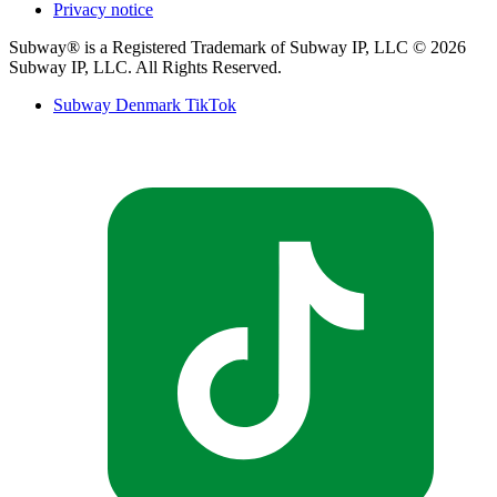
Privacy notice​​​​‌ ‍ ​‍​‍‌‍ ‌ ​‍‌‍‍‌‌‍‌ ‌‍‍‌‌‍ ‍​‍​‍​ ‍‍​‍​‍‌ ​ ‌‍​‌‌‍ ‍‌‍‍‌‌ ‌​‌ ‍‌​‍ ‍‌‍‍‌‌‍ ​‍​‍​‍ ​​‍​‍‌‍‍​‌ ​‍‌‍‌‌‌‍‌‍​‍​‍​ ‍‍​‍​‍‌‍‍​‌ ‌​‌ ‌​‌ ​​‌ ​ ​ ‍‍​‍ ​‍ ‌‍ ‍‌‍ ‌ ​‍‌‍‌​‌‍‍‌‌‍​ ​‍ ‌‌‍​‍‌‍‍‌‌ ‌​‌‍‌‌‌ ​ ​‍ ‌‌‍‌ ‌ ​‍‌‍ ‌ ‌‌‌ ​​​‍ ‌‌ ​ ‌ ‌​‌ ‌‌‌‍‌​‌‍‍‌‌‍ ​‍ ‍‌ ‌‍‌‍‌‌‌ ​‍‌‍​ ‌‍‌‌‌‍ ​​‍ ‍‌‍​‌‌ ​​‌ ​​​‍ ‌‍‍‌‌‍ ‍‌ ‌​‌‍‌‌‌‍ ‍‌ ‌​​‍ ‌‍‌‌‌‍‌​‌‍‍‌‌ ‌​​‍ ‌‍ ‌‌‍ ‌‍‌​‌‍‌‌​ ‌‌ ​​‌ ​‍‌‍‌‌‌ ​ ‌‍‌‌‌‍ ‍‌ ‌​‌‍​‌‌ ‌​‌‍‍‌‌‍ ‌‍ ‍​ ‍ ‌‍‍‌‌‍‌​​ ‌​ ‍‌​ ‍​‌‍​‍‌‍‌​‌‍​‍​ ‌​​ ‌ ​ ​‍​‍ ‌‌‍‌​‌‍​ ‌‍‌‌‌‍‌‍​‍ ‌​ ‌​​ ‍​​ ​‍​ ‌‍​‍ ‌‌‍​‌‌‍​ ‌‍​ ​ ‌ ​‍ ‌​ ​ ​ ​ ​ ‌‌​ ​​‌‍​‌​ ‌‌​ ​‍‌‍​ ‌‍‌​​ ‌​‌‍‌‌​ ‌‌​ ‍ ‌ ‌​‌ ‍‌‌ ​​‌‍‌‌​ ‌‌ ‌ ‌‍‌‌‌‍​‍‌ ​ ‌‍‍‌‌ ‌​‌‍‌‌‌​ ‍‌‍​‌‌ ‌‍‌‍‍‌‌‍‌ ‌‍​‌‌ ‌​‌‍‍‌‌‍ ‌‍ ‍‌​‍‌‌ ‌​‌‍‌‌‌‍ ‌​ ‍ ‌ ​​‌‍​‌‌ ‌​‌‍‍​​ ‌‌‍ ​‌‍​‌‌‍​‍‌‍‌‌‌‍ ​​‍‌‌​ ‌‌‌​​‍‌‌ ‌‍‍ ‌‍‌‌‌ ‍‌​‍‌‌​ ​ ‌​‌​​‍‌‌​ ​ ‌​‌​​‍‌‌​ ​‍​ ​‍‌‍‌‌‌‍ ‍​‍‌‌​ ​‍​ ​‍​‍‌‌​ ‌‌‌​‌​​‍ ‍‌ ‌‍‌‍​‌‌‍ ​‌ ‌‌‌‍‌‌​ ‌‍​‍‌‍​‌‌ ​ ‌‍‌‌‌‌‌‌‌ ​‍‌‍ ​​ ‌‌‍‍​‌ ‌​‌ ‌​‌ ​​‌ ​ ​‍‌‌​ ​ ‌​​‌​‍‌‌​ ​‍‌​‌‍​‍‌‌​ ​‍‌​‌‍‌‍ ‍‌‍ ‌ ​‍‌‍‌​‌‍‍‌‌‍​ ​‍ ‌‌‍​‍‌‍‍‌‌ ‌​‌‍‌‌‌ ​ ​‍ ‌‌‍‌ ‌ ​‍‌‍ ‌ ‌‌‌ ​​​‍ ‌‌ ​ ‌ ‌​‌ ‌‌‌‍‌​‌‍‍‌‌‍ ​‍ ‍‌ ‌‍‌‍‌‌‌ ​‍‌‍​ ‌‍‌‌‌‍ ​​‍ ‍‌‍​‌‌ ​​‌ ​​​‍‌‍‌‍‍‌‌‍‌​​ ‌​ ‍‌​ ‍​‌‍​‍‌‍‌​‌‍​‍​ ‌​​ ‌ ​ ​‍​‍ ‌‌‍‌​‌‍​ ‌‍‌‌‌‍‌‍​‍ ‌​ ‌​​ ‍​​ ​‍​ ‌‍​‍ ‌‌‍​‌‌‍​ ‌‍​ ​ ‌ ​‍ ‌​ ​ ​ ​ ​ ‌‌​ ​​‌‍​‌​ ‌‌​ ​‍‌‍​ ‌‍‌​​ ‌​‌‍‌‌​ ‌‌​‍‌‍‌ ‌​‌ ‍‌‌ ​​‌‍‌‌​ ‌‌ ‌ ‌‍‌‌‌‍​‍‌ ​ ‌‍‍‌‌ ‌​‌‍‌‌‌​ ‍‌‍​‌‌ ‌‍‌‍‍‌‌‍‌ ‌‍​‌‌ ‌​‌‍‍‌‌‍ ‌‍ ‍‌​‍‌‌ ‌​‌‍‌‌‌‍ ‌​‍‌‍‌ ​​‌‍​‌‌ ‌​‌‍‍​​ ‌‌‍ ​‌‍​‌‌‍​‍‌‍‌‌‌‍ ​​‍‌‌​ ‌‌‌​​‍‌‌ ‌‍‍ ‌‍‌‌‌ ‍‌​‍‌‌​ ​ ‌​‌​​‍‌‌​ ​ ‌​‌​​‍‌‌​ ​‍​ ​‍‌‍‌‌‌‍ ‍​‍‌‌​ ​‍​ ​‍​‍‌‌​ ‌‌‌​‌​​‍ ‍‌ ‌‍‌‍​‌‌‍ ​‌ ‌‌‌‍‌‌​‍‌‍‌ ​​‌‍‌‌‌ ​‍‌ ​ ‌ ​​‌‍‌‌‌‍​ ‌ ‌​‌‍‍‌‌ ‌‍‌‍‌‌​ ‌‌ ​​‌ ‌‌‌‍​‍‌‍ ​‌‍‍‌‌ ​ ‌‍‍​‌‍‌‌‌‍‌​​‍​‍‌ ‌
Subway® is a Registered Trademark of Subway IP, LLC © 2026
Subway IP, LLC. All Rights Reserved.​​​​‌ ‍ ​‍​‍‌‍ ‌ ​‍‌‍‍‌‌‍‌ ‌‍‍‌‌‍ ‍​‍​‍​ ‍‍​‍​‍‌ ​ ‌‍​‌‌‍ ‍‌‍‍‌‌ ‌​‌ ‍‌​‍ ‍‌‍‍‌‌‍ ​‍​‍​‍ ​​‍​‍‌‍‍​‌ ​‍‌‍‌‌‌‍‌‍​‍​‍​ ‍‍​‍​‍‌‍‍​‌ ‌​‌ ‌​‌ ​​‌ ​ ​ ‍‍​‍ ​‍ ‌‍ ‍‌‍ ‌ ​‍‌‍‌​‌‍‍‌‌‍​ ​‍ ‌‌‍​‍‌‍‍‌‌ ‌​‌‍‌‌‌ ​ ​‍ ‌‌‍‌ ‌ ​‍‌‍ ‌ ‌‌‌ ​​​‍ ‌‌ ​ ‌ ‌​‌ ‌‌‌‍‌​‌‍‍‌‌‍ ​‍ ‍‌ ‌‍‌‍‌‌‌ ​‍‌‍​ ‌‍‌‌‌‍ ​​‍ ‍‌‍​‌‌ ​​‌ ​​​‍ ‌‍‍‌‌‍ ‍‌ ‌​‌‍‌‌‌‍ ‍‌ ‌​​‍ ‌‍‌‌‌‍‌​‌‍‍‌‌ ‌​​‍ ‌‍ ‌‌‍ ‌‍‌​‌‍‌‌​ ‌‌ ​​‌ ​‍‌‍‌‌‌ ​ ‌‍‌‌‌‍ ‍‌ ‌​‌‍​‌‌ ‌​‌‍‍‌‌‍ ‌‍ ‍​ ‍ ‌‍‍‌‌‍‌​​ ‌​ ‌‍​ ​ ‌‍‌​​ ‌‌​ ​ ‌‍​‍​ ​‌​ ​​​‍ ‌​ ​‍​ ​‌​ ‌‌​ ​​​‍ ‌​ ‌​‌‍​ ‌‍​ ​ ​​​‍ ‌​ ‍​‌‍‌‌​ ‍‌​ ​‍​‍ ‌​ ‌ ‌‍‌‌​ ​‍​ ​‌​ ​‍​ ​ ​ ​ ‌‍‌‍‌‍​‍​ ‌‌​ ‍​‌‍​‌​ ‍ ‌ ‌​‌ ‍‌‌ ​​‌‍‌‌​ ‌‌ ‌ ‌‍‌‌‌‍​‍‌ ​ ‌‍‍‌‌ ‌​‌‍‌‌‌​‌‍‌‍ ‌‍ ‌ ‌​‌‍‌‌‌ ​‍​ ‍ ‌ ​​‌‍​‌‌ ‌​‌‍‍​​ ‌‌‍​ ‌‍ ‌ ​​‌ ‍‌‌ ​‍‌‍‍‌‌‍‌ ‌‍‍​‌ ‌​‌​ ‍‌‍ ‌ ‌​‌‍‍‌‌‍​ ‌‍‌‌​‍‌‌​ ‌‌‌​​‍‌‌ ‌‍‍ ‌‍‌‌‌ ‍‌​‍‌‌​ ​ ‌​‌​​‍‌‌​ ​ ‌​‌​​‍‌‌​ ​‍​ ​‍‌‍‌‌‌‍ ‍​‍‌‌​ ​‍​ ​‍​‍‌‌​ ‌‌‌​‌​​‍ ‍‌ ‌‍‌‍​‌‌‍ ​‌ ‌‌‌‍‌‌​ ‌‍​‍‌‍​‌‌ ​ ‌‍‌‌‌‌‌‌‌ ​‍‌‍ ​​ ‌‌‍‍​‌ ‌​‌ ‌​‌ ​​‌ ​ ​‍‌‌​ ​ ‌​​‌​‍‌‌​ ​‍‌​‌‍​‍‌‌​ ​‍‌​‌‍‌‍ ‍‌‍ ‌ ​‍‌‍‌​‌‍‍‌‌‍​ ​‍ ‌‌‍​‍‌‍‍‌‌ ‌​‌‍‌‌‌ ​ ​‍ ‌‌‍‌ ‌ ​‍‌‍ ‌ ‌‌‌ ​​​‍ ‌‌ ​ ‌ ‌​‌ ‌‌‌‍‌​‌‍‍‌‌‍ ​‍ ‍‌ ‌‍‌‍‌‌‌ ​‍‌‍​ ‌‍‌‌‌‍ ​​‍ ‍‌‍​‌‌ ​​‌ ​​​‍‌‍‌‍‍‌‌‍‌​​ ‌​ ‌‍​ ​ ‌‍‌​​ ‌‌​ ​ ‌‍​‍​ ​‌​ ​​​‍ ‌​ ​‍​ ​‌​ ‌‌​ ​​​‍ ‌​ ‌​‌‍​ ‌‍​ ​ ​​​‍ ‌​ ‍​‌‍‌‌​ ‍‌​ ​‍​‍ ‌​ ‌ ‌‍‌‌​ ​‍​ ​‌​ ​‍​ ​ ​ ​ ‌‍‌‍‌‍​‍​ ‌‌​ ‍​‌‍​‌​‍‌‍‌ ‌​‌ ‍‌‌ ​​‌‍‌‌​ ‌‌ ‌ ‌‍‌‌‌‍​‍‌ ​ ‌‍‍‌‌ ‌​‌‍‌‌‌​‌‍‌‍ ‌‍ ‌ ‌​‌‍‌‌‌ ​‍​‍‌‍‌ ​​‌‍​‌‌ ‌​‌‍‍​​ ‌‌‍​ ‌‍ ‌ ​​‌ ‍‌‌ ​‍‌‍‍‌‌‍‌ ‌‍‍​‌ ‌​‌​ ‍‌‍ ‌ ‌​‌‍‍‌‌‍​ ‌‍‌‌​‍‌‌​ ‌‌‌​​‍‌‌ ‌‍‍ ‌‍‌‌‌ ‍‌​‍‌‌​ ​ ‌​‌​​‍‌‌​ ​ ‌​‌​​‍‌‌​ ​‍​ ​‍‌‍‌‌‌‍ ‍​‍‌‌​ ​‍​ ​‍​‍‌‌​ ‌‌‌​‌​​‍ ‍‌ ‌‍‌‍​‌‌‍ ​‌ ‌‌‌‍‌‌​‍‌‍‌ ​​‌‍‌‌‌ ​‍‌ ​ ‌ ​​‌‍‌‌‌‍​ ‌ ‌​‌‍‍‌‌ ‌‍‌‍‌‌​ ‌‌ ​​‌ ‌‌‌‍​‍‌‍ ​‌‍‍‌‌ ​ ‌‍‍​‌‍‌‌‌‍‌​​‍​‍‌ ‌
Subway Denmark TikTok