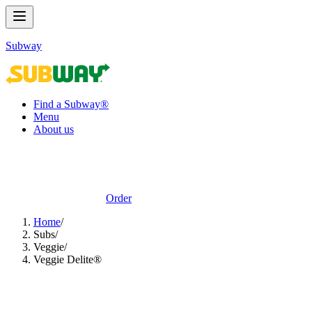
Subway
Find a Subway®
Menu
About us
Order
Home
/
Subs​​​​‌ ‍ ​‍​‍‌‍ ‌ ​‍‌‍‍‌‌‍‌ ‌‍‍‌‌‍ ‍​‍​‍​ ‍‍​‍​‍‌ ​ ‌‍​‌‌‍ ‍‌‍‍‌‌ ‌​‌ ‍‌​‍ ‍‌‍‍‌‌‍ ​‍​‍​‍ ​​‍​‍‌‍‍​‌ ​‍‌‍‌‌‌‍‌‍​‍​‍​ ‍‍​‍​‍‌‍‍​‌ ‌​‌ ‌​‌ ​​‌ ​ ​ ‍‍​‍ ​‍ ‌‍ ‍‌‍ ‌ ​‍‌‍‌​‌‍‍‌‌‍​ ​‍ ‌‌‍​‍‌‍‍‌‌ ‌​‌‍‌‌‌ ​ ​‍ ‌‌‍‌ ‌ ​‍‌‍ ‌ ‌‌‌ ​​​‍ ‌‌ ​ ‌ ‌​‌ ‌‌‌‍‌​‌‍‍‌‌‍ ​‍ ‍‌ ‌‍‌‍‌‌‌ ​‍‌‍​ ‌‍‌‌‌‍ ​​‍ ‍‌‍​‌‌ ​​‌ ​​​‍ ‌‍‍‌‌‍ ‍‌ ‌​‌‍‌‌‌‍ ‍‌ ‌​​‍ ‌‍‌‌‌‍‌​‌‍‍‌‌ ‌​​‍ ‌‍ ‌‌‍ ‌‍‌​‌‍‌‌​ ‌‌ ​​‌ ​‍‌‍‌‌‌ ​ ‌‍‌‌‌‍ ‍‌ ‌​‌‍​‌‌ ‌​‌‍‍‌‌‍ ‌‍ ‍​ ‍ ‌‍‍‌‌‍‌​​ ‌‌‍‌​​ ‌‍‌‍‌‍‌‍‌​​ ‍‌​ ​ ​ ​‍‌‍‌‍​‍ ‌​ ‌​​ ‍‌​ ‍‌​ ​‌​‍ ‌​ ‌​​ ​ ‌‍‌‍‌‍‌‌​‍ ‌​ ‍​‌‍​ ​ ​‍‌‍‌‍​‍ ‌​ ​ ​ ‌​‌‍​‍‌‍​‍​ ‍‌‌‍​ ‌‍‌‍​ ​ ‌‍​ ​ ​​​ ‍‌​ ‌‍​ ‍ ‌ ‌​‌ ‍‌‌ ​​‌‍‌‌​ ‌‌‍​ ‌‍​‌‌ ‌​‌‍‌‌‌‍‌ ‌‍ ‌ ​‍‌ ‍‌​ ‍ ‌ ​​‌‍​‌‌ ‌​‌‍‍​​ ‌‌‍ ‍‌‍​‌‌‍ ‌‌‍‌‌​‍‌‌​ ‌‌‌​​‍‌‌ ‌‍‍ ‌‍‌‌‌ ‍‌​‍‌‌​ ​ ‌​‌​​‍‌‌​ ​ ‌​‌​​‍‌‌​ ​‍​ ​‍‌‍‌‌‌‍ ‍​‍‌‌​ ​‍​ ​‍​‍‌‌​ ‌‌‌​‌​​‍ ‍‌ ‌‍‌‍​‌‌‍ ​‌ ‌‌‌‍‌‌​ ‌‍​‍‌‍​‌‌ ​ ‌‍‌‌‌‌‌‌‌ ​‍‌‍ ​​ ‌‌‍‍​‌ ‌​‌ ‌​‌ ​​‌ ​ ​‍‌‌​ ​ ‌​​‌​‍‌‌​ ​‍‌​‌‍​‍‌‌​ ​‍‌​‌‍‌‍ ‍‌‍ ‌ ​‍‌‍‌​‌‍‍‌‌‍​ ​‍ ‌‌‍​‍‌‍‍‌‌ ‌​‌‍‌‌‌ ​ ​‍ ‌‌‍‌ ‌ ​‍‌‍ ‌ ‌‌‌ ​​​‍ ‌‌ ​ ‌ ‌​‌ ‌‌‌‍‌​‌‍‍‌‌‍ ​‍ ‍‌ ‌‍‌‍‌‌‌ ​‍‌‍​ ‌‍‌‌‌‍ ​​‍ ‍‌‍​‌‌ ​​‌ ​​​‍‌‍‌‍‍‌‌‍‌​​ ‌‌‍‌​​ ‌‍‌‍‌‍‌‍‌​​ ‍‌​ ​ ​ ​‍‌‍‌‍​‍ ‌​ ‌​​ ‍‌​ ‍‌​ ​‌​‍ ‌​ ‌​​ ​ ‌‍‌‍‌‍‌‌​‍ ‌​ ‍​‌‍​ ​ ​‍‌‍‌‍​‍ ‌​ ​ ​ ‌​‌‍​‍‌‍​‍​ ‍‌‌‍​ ‌‍‌‍​ ​ ‌‍​ ​ ​​​ ‍‌​ ‌‍​‍‌‍‌ ‌​‌ ‍‌‌ ​​‌‍‌‌​ ‌‌‍​ ‌‍​‌‌ ‌​‌‍‌‌‌‍‌ ‌‍ ‌ ​‍‌ ‍‌​‍‌‍‌ ​​‌‍​‌‌ ‌​‌‍‍​​ ‌‌‍ ‍‌‍​‌‌‍ ‌‌‍‌‌​‍‌‌​ ‌‌‌​​‍‌‌ ‌‍‍ ‌‍‌‌‌ ‍‌​‍‌‌​ ​ ‌​‌​​‍‌‌​ ​ ‌​‌​​‍‌‌​ ​‍​ ​‍‌‍‌‌‌‍ ‍​‍‌‌​ ​‍​ ​‍​‍‌‌​ ‌‌‌​‌​​‍ ‍‌ ‌‍‌‍​‌‌‍ ​‌ ‌‌‌‍‌‌​‍‌‍‌ ​​‌‍‌‌‌ ​‍‌ ​ ‌ ​​‌‍‌‌‌‍​ ‌ ‌​‌‍‍‌‌ ‌‍‌‍‌‌​ ‌‌ ​​‌ ‌‌‌‍​‍‌‍ ​‌‍‍‌‌ ​ ‌‍‍​‌‍‌‌‌‍‌​​‍​‍‌ ‌
/
Veggie​​​​‌ ‍ ​‍​‍‌‍ ‌ ​‍‌‍‍‌‌‍‌ ‌‍‍‌‌‍ ‍​‍​‍​ ‍‍​‍​‍‌ ​ ‌‍​‌‌‍ ‍‌‍‍‌‌ ‌​‌ ‍‌​‍ ‍‌‍‍‌‌‍ ​‍​‍​‍ ​​‍​‍‌‍‍​‌ ​‍‌‍‌‌‌‍‌‍​‍​‍​ ‍‍​‍​‍‌‍‍​‌ ‌​‌ ‌​‌ ​​‌ ​ ​ ‍‍​‍ ​‍ ‌‍ ‍‌‍ ‌ ​‍‌‍‌​‌‍‍‌‌‍​ ​‍ ‌‌‍​‍‌‍‍‌‌ ‌​‌‍‌‌‌ ​ ​‍ ‌‌‍‌ ‌ ​‍‌‍ ‌ ‌‌‌ ​​​‍ ‌‌ ​ ‌ ‌​‌ ‌‌‌‍‌​‌‍‍‌‌‍ ​‍ ‍‌ ‌‍‌‍‌‌‌ ​‍‌‍​ ‌‍‌‌‌‍ ​​‍ ‍‌‍​‌‌ ​​‌ ​​​‍ ‌‍‍‌‌‍ ‍‌ ‌​‌‍‌‌‌‍ ‍‌ ‌​​‍ ‌‍‌‌‌‍‌​‌‍‍‌‌ ‌​​‍ ‌‍ ‌‌‍ ‌‍‌​‌‍‌‌​ ‌‌ ​​‌ ​‍‌‍‌‌‌ ​ ‌‍‌‌‌‍ ‍‌ ‌​‌‍​‌‌ ‌​‌‍‍‌‌‍ ‌‍ ‍​ ‍ ‌‍‍‌‌‍‌​​ ‌​ ‍​‌‍‌‌​ ​​‌‍‌‌​ ​‍​ ‌ ‌‍‌‌​ ​ ​‍ ‌​ ‌​​ ​‌​ ‍‌‌‍​ ​‍ ‌​ ‌​‌‍‌​‌‍‌​​ ​‍​‍ ‌​ ‍​​ ‌‍​ ‌‍​ ‌‌​‍ ‌‌‍​ ​ ‌‌​ ‌ ​ ​ ​ ‍‌‌‍​‍​ ‌‌‌‍‌‍​ ‌‌​ ‍‌​ ‌‌​ ‌‌​ ‍ ‌ ‌​‌ ‍‌‌ ​​‌‍‌‌​ ‌‌ ​ ‌ ‌‌‌‍​‍‌‍​ ‌‍​‌‌ ‌​‌‍‌‌‌‍‌ ‌‍ ‌ ​‍‌ ‍‌​ ‍ ‌ ​​‌‍​‌‌ ‌​‌‍‍​​ ‌‌‍ ‍‌‍​‌‌‍ ‌‌‍‌‌​‍‌‌​ ‌‌‌​​‍‌‌ ‌‍‍ ‌‍‌‌‌ ‍‌​‍‌‌​ ​ ‌​‌​​‍‌‌​ ​ ‌​‌​​‍‌‌​ ​‍​ ​‍‌‍‌‌‌‍ ‍​‍‌‌​ ​‍​ ​‍​‍‌‌​ ‌‌‌​‌​​‍ ‍‌ ‌‍‌‍​‌‌‍ ​‌ ‌‌‌‍‌‌​ ‌‍​‍‌‍​‌‌ ​ ‌‍‌‌‌‌‌‌‌ ​‍‌‍ ​​ ‌‌‍‍​‌ ‌​‌ ‌​‌ ​​‌ ​ ​‍‌‌​ ​ ‌​​‌​‍‌‌​ ​‍‌​‌‍​‍‌‌​ ​‍‌​‌‍‌‍ ‍‌‍ ‌ ​‍‌‍‌​‌‍‍‌‌‍​ ​‍ ‌‌‍​‍‌‍‍‌‌ ‌​‌‍‌‌‌ ​ ​‍ ‌‌‍‌ ‌ ​‍‌‍ ‌ ‌‌‌ ​​​‍ ‌‌ ​ ‌ ‌​‌ ‌‌‌‍‌​‌‍‍‌‌‍ ​‍ ‍‌ ‌‍‌‍‌‌‌ ​‍‌‍​ ‌‍‌‌‌‍ ​​‍ ‍‌‍​‌‌ ​​‌ ​​​‍‌‍‌‍‍‌‌‍‌​​ ‌​ ‍​‌‍‌‌​ ​​‌‍‌‌​ ​‍​ ‌ ‌‍‌‌​ ​ ​‍ ‌​ ‌​​ ​‌​ ‍‌‌‍​ ​‍ ‌​ ‌​‌‍‌​‌‍‌​​ ​‍​‍ ‌​ ‍​​ ‌‍​ ‌‍​ ‌‌​‍ ‌‌‍​ ​ ‌‌​ ‌ ​ ​ ​ ‍‌‌‍​‍​ ‌‌‌‍‌‍​ ‌‌​ ‍‌​ ‌‌​ ‌‌​‍‌‍‌ ‌​‌ ‍‌‌ ​​‌‍‌‌​ ‌‌ ​ ‌ ‌‌‌‍​‍‌‍​ ‌‍​‌‌ ‌​‌‍‌‌‌‍‌ ‌‍ ‌ ​‍‌ ‍‌​‍‌‍‌ ​​‌‍​‌‌ ‌​‌‍‍​​ ‌‌‍ ‍‌‍​‌‌‍ ‌‌‍‌‌​‍‌‌​ ‌‌‌​​‍‌‌ ‌‍‍ ‌‍‌‌‌ ‍‌​‍‌‌​ ​ ‌​‌​​‍‌‌​ ​ ‌​‌​​‍‌‌​ ​‍​ ​‍‌‍‌‌‌‍ ‍​‍‌‌​ ​‍​ ​‍​‍‌‌​ ‌‌‌​‌​​‍ ‍‌ ‌‍‌‍​‌‌‍ ​‌ ‌‌‌‍‌‌​‍‌‍‌ ​​‌‍‌‌‌ ​‍‌ ​ ‌ ​​‌‍‌‌‌‍​ ‌ ‌​‌‍‍‌‌ ‌‍‌‍‌‌​ ‌‌ ​​‌ ‌‌‌‍​‍‌‍ ​‌‍‍‌‌ ​ ‌‍‍​‌‍‌‌‌‍‌​​‍​‍‌ ‌
/
Veggie Delite®​​​​‌ ‍ ​‍​‍‌‍ ‌ ​‍‌‍‍‌‌‍‌ ‌‍‍‌‌‍ ‍​‍​‍​ ‍‍​‍​‍‌ ​ ‌‍​‌‌‍ ‍‌‍‍‌‌ ‌​‌ ‍‌​‍ ‍‌‍‍‌‌‍ ​‍​‍​‍ ​​‍​‍‌‍‍​‌ ​‍‌‍‌‌‌‍‌‍​‍​‍​ ‍‍​‍​‍‌‍‍​‌ ‌​‌ ‌​‌ ​​‌ ​ ​ ‍‍​‍ ​‍ ‌‍ ‍‌‍ ‌ ​‍‌‍‌​‌‍‍‌‌‍​ ​‍ ‌‌‍​‍‌‍‍‌‌ ‌​‌‍‌‌‌ ​ ​‍ ‌‌‍‌ ‌ ​‍‌‍ ‌ ‌‌‌ ​​​‍ ‌‌ ​ ‌ ‌​‌ ‌‌‌‍‌​‌‍‍‌‌‍ ​‍ ‍‌ ‌‍‌‍‌‌‌ ​‍‌‍​ ‌‍‌‌‌‍ ​​‍ ‍‌‍​‌‌ ​​‌ ​​​‍ ‌‍‍‌‌‍ ‍‌ ‌​‌‍‌‌‌‍ ‍‌ ‌​​‍ ‌‍‌‌‌‍‌​‌‍‍‌‌ ‌​​‍ ‌‍ ‌‌‍ ‌‍‌​‌‍‌‌​ ‌‌ ​​‌ ​‍‌‍‌‌‌ ​ ‌‍‌‌‌‍ ‍‌ ‌​‌‍​‌‌ ‌​‌‍‍‌‌‍ ‌‍ ‍​ ‍ ‌‍‍‌‌‍‌​​ ‌​ ‍​​ ‌‌​ ‍‌​ ‌‌​ ‌​‌‍​ ​ ​ ‌‍​‍​‍ ‌​ ​‍​ ‌‍‌‍‌‍​ ‌​​‍ ‌​ ‌​​ ​‍‌‍‌‍​ ‌‍​‍ ‌​ ‍​​ ​​​ ‌ ​ ‌ ​‍ ‌‌‍​‍​ ‌‌‌‍‌‌‌‍​‌​ ​​‌‍‌‌​ ‌​​ ​​​ ‌‍​ ​ ​ ‌ ‌‍‌‍​ ‍ ‌ ‌​‌ ‍‌‌ ​​‌‍‌‌​ ‌‌ ​​‌ ​‍‌‍ ‌‍‌​‌ ‌‌‌‍​ ‌ ‌​​ ‍ ‌ ​​‌‍​‌‌ ‌​‌‍‍​​ ‌‌‍ ‍‌‍​‌‌‍ ‌‌‍‌‌​‍‌‌​ ‌‌‌​​‍‌‌ ‌‍‍ ‌‍‌‌‌ ‍‌​‍‌‌​ ​ ‌​‌​​‍‌‌​ ​ ‌​‌​​‍‌‌​ ​‍​ ​‍‌‍‌‌‌‍ ‍​‍‌‌​ ​‍​ ​‍​‍‌‌​ ‌‌‌​‌​​‍ ‍‌ ‌‍‌‍​‌‌‍ ​‌ ‌‌‌‍‌‌​ ‌‍​‍‌‍​‌‌ ​ ‌‍‌‌‌‌‌‌‌ ​‍‌‍ ​​ ‌‌‍‍​‌ ‌​‌ ‌​‌ ​​‌ ​ ​‍‌‌​ ​ ‌​​‌​‍‌‌​ ​‍‌​‌‍​‍‌‌​ ​‍‌​‌‍‌‍ ‍‌‍ ‌ ​‍‌‍‌​‌‍‍‌‌‍​ ​‍ ‌‌‍​‍‌‍‍‌‌ ‌​‌‍‌‌‌ ​ ​‍ ‌‌‍‌ ‌ ​‍‌‍ ‌ ‌‌‌ ​​​‍ ‌‌ ​ ‌ ‌​‌ ‌‌‌‍‌​‌‍‍‌‌‍ ​‍ ‍‌ ‌‍‌‍‌‌‌ ​‍‌‍​ ‌‍‌‌‌‍ ​​‍ ‍‌‍​‌‌ ​​‌ ​​​‍‌‍‌‍‍‌‌‍‌​​ ‌​ ‍​​ ‌‌​ ‍‌​ ‌‌​ ‌​‌‍​ ​ ​ ‌‍​‍​‍ ‌​ ​‍​ ‌‍‌‍‌‍​ ‌​​‍ ‌​ ‌​​ ​‍‌‍‌‍​ ‌‍​‍ ‌​ ‍​​ ​​​ ‌ ​ ‌ ​‍ ‌‌‍​‍​ ‌‌‌‍‌‌‌‍​‌​ ​​‌‍‌‌​ ‌​​ ​​​ ‌‍​ ​ ​ ‌ ‌‍‌‍​‍‌‍‌ ‌​‌ ‍‌‌ ​​‌‍‌‌​ ‌‌ ​​‌ ​‍‌‍ ‌‍‌​‌ ‌‌‌‍​ ‌ ‌​​‍‌‍‌ ​​‌‍​‌‌ ‌​‌‍‍​​ ‌‌‍ ‍‌‍​‌‌‍ ‌‌‍‌‌​‍‌‌​ ‌‌‌​​‍‌‌ ‌‍‍ ‌‍‌‌‌ ‍‌​‍‌‌​ ​ ‌​‌​​‍‌‌​ ​ ‌​‌​​‍‌‌​ ​‍​ ​‍‌‍‌‌‌‍ ‍​‍‌‌​ ​‍​ ​‍​‍‌‌​ ‌‌‌​‌​​‍ ‍‌ ‌‍‌‍​‌‌‍ ​‌ ‌‌‌‍‌‌​‍‌‍‌ ​​‌‍‌‌‌ ​‍‌ ​ ‌ ​​‌‍‌‌‌‍​ ‌ ‌​‌‍‍‌‌ ‌‍‌‍‌‌​ ‌‌ ​​‌ ‌‌‌‍​‍‌‍ ​‌‍‍‌‌ ​ ‌‍‍​‌‍‌‌‌‍‌​​‍​‍‌ ‌