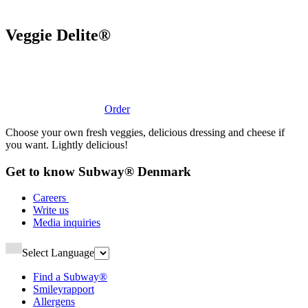
Veggie Delite®​​​​‌ ‍ ​‍​‍‌‍ ‌ ​‍‌‍‍‌‌‍‌ ‌‍‍‌‌‍ ‍​‍​‍​ ‍‍​‍​‍‌ ​ ‌‍​‌‌‍ ‍‌‍‍‌‌ ‌​‌ ‍‌​‍ ‍‌‍‍‌‌‍ ​‍​‍​‍ ​​‍​‍‌‍‍​‌ ​‍‌‍‌‌‌‍‌‍​‍​‍​ ‍‍​‍​‍‌‍‍​‌ ‌​‌ ‌​‌ ​​‌ ​ ​ ‍‍​‍ ​‍ ‌‍ ‍‌‍ ‌ ​‍‌‍‌​‌‍‍‌‌‍​ ​‍ ‌‌‍​‍‌‍‍‌‌ ‌​‌‍‌‌‌ ​ ​‍ ‌‌‍‌ ‌ ​‍‌‍ ‌ ‌‌‌ ​​​‍ ‌‌ ​ ‌ ‌​‌ ‌‌‌‍‌​‌‍‍‌‌‍ ​‍ ‍‌ ‌‍‌‍‌‌‌ ​‍‌‍​ ‌‍‌‌‌‍ ​​‍ ‍‌‍​‌‌ ​​‌ ​​​‍ ‌‍‍‌‌‍ ‍‌ ‌​‌‍‌‌‌‍ ‍‌ ‌​​‍ ‌‍‌‌‌‍‌​‌‍‍‌‌ ‌​​‍ ‌‍ ‌‌‍ ‌‍‌​‌‍‌‌​ ‌‌ ​​‌ ​‍‌‍‌‌‌ ​ ‌‍‌‌‌‍ ‍‌ ‌​‌‍​‌‌ ‌​‌‍‍‌‌‍ ‌‍ ‍​ ‍ ‌‍‍‌‌‍‌​​ ‌​ ‍​​ ‌‌​ ‍‌​ ‌‌​ ‌​‌‍​ ​ ​ ‌‍​‍​‍ ‌​ ​‍​ ‌‍‌‍‌‍​ ‌​​‍ ‌​ ‌​​ ​‍‌‍‌‍​ ‌‍​‍ ‌​ ‍​​ ​​​ ‌ ​ ‌ ​‍ ‌‌‍​‍​ ‌‌‌‍‌‌‌‍​‌​ ​​‌‍‌‌​ ‌​​ ​​​ ‌‍​ ​ ​ ‌ ‌‍‌‍​ ‍ ‌ ‌​‌ ‍‌‌ ​​‌‍‌‌​ ‌‌ ​​‌ ​‍‌‍ ‌‍‌​‌ ‌‌‌‍​ ‌ ‌​​ ‍ ‌ ​​‌‍​‌‌ ‌​‌‍‍​​ ‌‌‍ ‍‌‍​‌‌‍ ‌‌‍‌‌​‍‌‌​ ‌‌‌​​‍‌‌ ‌‍‍ ‌‍‌‌‌ ‍‌​‍‌‌​ ​ ‌​‌​​‍‌‌​ ​ ‌​‌​​‍‌‌​ ​‍​ ​‍‌‍‌‌‌‍ ‍​‍‌‌​ ​‍​ ​‍​‍‌‌​ ‌‌‌​‌​​‍ ‍‌ ‌‍‌‍​‌‌‍ ​‌ ‌‌‌‍‌‌​ ‌‍​‍‌‍​‌‌ ​ ‌‍‌‌‌‌‌‌‌ ​‍‌‍ ​​ ‌‌‍‍​‌ ‌​‌ ‌​‌ ​​‌ ​ ​‍‌‌​ ​ ‌​​‌​‍‌‌​ ​‍‌​‌‍​‍‌‌​ ​‍‌​‌‍‌‍ ‍‌‍ ‌ ​‍‌‍‌​‌‍‍‌‌‍​ ​‍ ‌‌‍​‍‌‍‍‌‌ ‌​‌‍‌‌‌ ​ ​‍ ‌‌‍‌ ‌ ​‍‌‍ ‌ ‌‌‌ ​​​‍ ‌‌ ​ ‌ ‌​‌ ‌‌‌‍‌​‌‍‍‌‌‍ ​‍ ‍‌ ‌‍‌‍‌‌‌ ​‍‌‍​ ‌‍‌‌‌‍ ​​‍ ‍‌‍​‌‌ ​​‌ ​​​‍‌‍‌‍‍‌‌‍‌​​ ‌​ ‍​​ ‌‌​ ‍‌​ ‌‌​ ‌​‌‍​ ​ ​ ‌‍​‍​‍ ‌​ ​‍​ ‌‍‌‍‌‍​ ‌​​‍ ‌​ ‌​​ ​‍‌‍‌‍​ ‌‍​‍ ‌​ ‍​​ ​​​ ‌ ​ ‌ ​‍ ‌‌‍​‍​ ‌‌‌‍‌‌‌‍​‌​ ​​‌‍‌‌​ ‌​​ ​​​ ‌‍​ ​ ​ ‌ ‌‍‌‍​‍‌‍‌ ‌​‌ ‍‌‌ ​​‌‍‌‌​ ‌‌ ​​‌ ​‍‌‍ ‌‍‌​‌ ‌‌‌‍​ ‌ ‌​​‍‌‍‌ ​​‌‍​‌‌ ‌​‌‍‍​​ ‌‌‍ ‍‌‍​‌‌‍ ‌‌‍‌‌​‍‌‌​ ‌‌‌​​‍‌‌ ‌‍‍ ‌‍‌‌‌ ‍‌​‍‌‌​ ​ ‌​‌​​‍‌‌​ ​ ‌​‌​​‍‌‌​ ​‍​ ​‍‌‍‌‌‌‍ ‍​‍‌‌​ ​‍​ ​‍​‍‌‌​ ‌‌‌​‌​​‍ ‍‌ ‌‍‌‍​‌‌‍ ​‌ ‌‌‌‍‌‌​‍‌‍‌ ​​‌‍‌‌‌ ​‍‌ ​ ‌ ​​‌‍‌‌‌‍​ ‌ ‌​‌‍‍‌‌ ‌‍‌‍‌‌​ ‌‌ ​​‌ ‌‌‌‍​‍‌‍ ​‌‍‍‌‌ ​ ‌‍‍​‌‍‌‌‌‍‌​​‍​‍‌ ‌
Order
Choose your own fresh veggies, delicious dressing and cheese if
you want. Lightly delicious!​​​​‌ ‍ ​‍​‍‌‍ ‌ ​‍‌‍‍‌‌‍‌ ‌‍‍‌‌‍ ‍​‍​‍​ ‍‍​‍​‍‌ ​ ‌‍​‌‌‍ ‍‌‍‍‌‌ ‌​‌ ‍‌​‍ ‍‌‍‍‌‌‍ ​‍​‍​‍ ​​‍​‍‌‍‍​‌ ​‍‌‍‌‌‌‍‌‍​‍​‍​ ‍‍​‍​‍‌‍‍​‌ ‌​‌ ‌​‌ ​​‌ ​ ​ ‍‍​‍ ​‍ ‌‍ ‍‌‍ ‌ ​‍‌‍‌​‌‍‍‌‌‍​ ​‍ ‌‌‍​‍‌‍‍‌‌ ‌​‌‍‌‌‌ ​ ​‍ ‌‌‍‌ ‌ ​‍‌‍ ‌ ‌‌‌ ​​​‍ ‌‌ ​ ‌ ‌​‌ ‌‌‌‍‌​‌‍‍‌‌‍ ​‍ ‍‌ ‌‍‌‍‌‌‌ ​‍‌‍​ ‌‍‌‌‌‍ ​​‍ ‍‌‍​‌‌ ​​‌ ​​​‍ ‌‍‍‌‌‍ ‍‌ ‌​‌‍‌‌‌‍ ‍‌ ‌​​‍ ‌‍‌‌‌‍‌​‌‍‍‌‌ ‌​​‍ ‌‍ ‌‌‍ ‌‍‌​‌‍‌‌​ ‌‌ ​​‌ ​‍‌‍‌‌‌ ​ ‌‍‌‌‌‍ ‍‌ ‌​‌‍​‌‌ ‌​‌‍‍‌‌‍ ‌‍ ‍​ ‍ ‌‍‍‌‌‍‌​​ ‌​ ‍​​ ‌‌​ ‍‌​ ‌‌​ ‌​‌‍​ ​ ​ ‌‍​‍​‍ ‌​ ​‍​ ‌‍‌‍‌‍​ ‌​​‍ ‌​ ‌​​ ​‍‌‍‌‍​ ‌‍​‍ ‌​ ‍​​ ​​​ ‌ ​ ‌ ​‍ ‌‌‍​‍​ ‌‌‌‍‌‌‌‍​‌​ ​​‌‍‌‌​ ‌​​ ​​​ ‌‍​ ​ ​ ‌ ‌‍‌‍​ ‍ ‌ ‌​‌ ‍‌‌ ​​‌‍‌‌​ ‌‌ ​​‌ ​‍‌‍ ‌‍‌​‌ ‌‌‌‍​ ‌ ‌​​ ‍ ‌ ​​‌‍​‌‌ ‌​‌‍‍​​ ‌‌‍‌​‌‍‌‌‌ ​ ‌‍​ ‌ ​‍‌‍‍‌‌ ​​‌ ‌​‌‍‍‌‌‍ ‌‍ ‍​‍‌‌​ ‌‌‌​​‍‌‌ ‌‍‍ ‌‍‌‌‌ ‍‌​‍‌‌​ ​ ‌​‌​​‍‌‌​ ​ ‌​‌​​‍‌‌​ ​‍​ ​‍‌‍‌‌‌‍ ‍​‍‌‌​ ​‍​ ​‍​‍‌‌​ ‌‌‌​‌​​‍ ‍‌ ‌‍‌‍​‌‌‍ ​‌ ‌‌‌‍‌‌​‍ ‍‌ ‌‍‌‍​‌‌‍ ​‌ ‌‌‌‍‌‌​‍‌‌​ ‌‌‌​​‍‌‌ ‌‍‍ ‌‍‌‌‌ ‍‌​‍‌‌​ ​ ‌​‌​​‍‌‌​ ​ ‌​‌​​‍‌‌​ ​‍​ ​‍​ ‌‍​ ​‍‌‍‌‍​ ‌‌​ ​ ​ ‍​​ ​​​ ‌‍‌‍‌‌​ ‌‌‌‍‌‍​ ​ ​‍‌‌​ ​‍​ ​‍​‍‌‌​ ‌‌‌​‌​​‍ ‍‌‍​ ‌‍‍​‌‍‍‌‌‍ ​‌‍‌​‌ ​‍‌‍‌‌‌‍ ‍​‍‌‌​ ‌‌‌​​‍‌‌ ‌‍‍ ‌‍‌‌‌ ‍‌​‍‌‌​ ​ ‌​‌​​‍‌‌​ ​ ‌​‌​​‍‌‌​ ​‍​ ​‍‌‍‌‍​ ​​‌‍​‌‌‍​‍​ ‍‌‌‍‌‌​ ​‌​ ​ ​ ‌​​ ​‍‌‍​ ​ ​​​‍‌‌​ ​‍​ ​‍​‍‌‌​ ‌‌‌​‌​​‍ ‍‌ ‌​‌‍‌‌‌ ‍​‌ ‌​​ ‌‍​‍‌‍​‌‌ ​ ‌‍‌‌‌‌‌‌‌ ​‍‌‍ ​​ ‌‌‍‍​‌ ‌​‌ ‌​‌ ​​‌ ​ ​‍‌‌​ ​ ‌​​‌​‍‌‌​ ​‍‌​‌‍​‍‌‌​ ​‍‌​‌‍‌‍ ‍‌‍ ‌ ​‍‌‍‌​‌‍‍‌‌‍​ ​‍ ‌‌‍​‍‌‍‍‌‌ ‌​‌‍‌‌‌ ​ ​‍ ‌‌‍‌ ‌ ​‍‌‍ ‌ ‌‌‌ ​​​‍ ‌‌ ​ ‌ ‌​‌ ‌‌‌‍‌​‌‍‍‌‌‍ ​‍ ‍‌ ‌‍‌‍‌‌‌ ​‍‌‍​ ‌‍‌‌‌‍ ​​‍ ‍‌‍​‌‌ ​​‌ ​​​‍‌‍‌‍‍‌‌‍‌​​ ‌​ ‍​​ ‌‌​ ‍‌​ ‌‌​ ‌​‌‍​ ​ ​ ‌‍​‍​‍ ‌​ ​‍​ ‌‍‌‍‌‍​ ‌​​‍ ‌​ ‌​​ ​‍‌‍‌‍​ ‌‍​‍ ‌​ ‍​​ ​​​ ‌ ​ ‌ ​‍ ‌‌‍​‍​ ‌‌‌‍‌‌‌‍​‌​ ​​‌‍‌‌​ ‌​​ ​​​ ‌‍​ ​ ​ ‌ ‌‍‌‍​‍‌‍‌ ‌​‌ ‍‌‌ ​​‌‍‌‌​ ‌‌ ​​‌ ​‍‌‍ ‌‍‌​‌ ‌‌‌‍​ ‌ ‌​​‍‌‍‌ ​​‌‍​‌‌ ‌​‌‍‍​​ ‌‌‍‌​‌‍‌‌‌ ​ ‌‍​ ‌ ​‍‌‍‍‌‌ ​​‌ ‌​‌‍‍‌‌‍ ‌‍ ‍​‍‌‌​ ‌‌‌​​‍‌‌ ‌‍‍ ‌‍‌‌‌ ‍‌​‍‌‌​ ​ ‌​‌​​‍‌‌​ ​ ‌​‌​​‍‌‌​ ​‍​ ​‍‌‍‌‌‌‍ ‍​‍‌‌​ ​‍​ ​‍​‍‌‌​ ‌‌‌​‌​​‍ ‍‌ ‌‍‌‍​‌‌‍ ​‌ ‌‌‌‍‌‌​‍ ‍‌ ‌‍‌‍​‌‌‍ ​‌ ‌‌‌‍‌‌​‍‌‌​ ‌‌‌​​‍‌‌ ‌‍‍ ‌‍‌‌‌ ‍‌​‍‌‌​ ​ ‌​‌​​‍‌‌​ ​ ‌​‌​​‍‌‌​ ​‍​ ​‍​ ‌‍​ ​‍‌‍‌‍​ ‌‌​ ​ ​ ‍​​ ​​​ ‌‍‌‍‌‌​ ‌‌‌‍‌‍​ ​ ​‍‌‌​ ​‍​ ​‍​‍‌‌​ ‌‌‌​‌​​‍ ‍‌‍​ ‌‍‍​‌‍‍‌‌‍ ​‌‍‌​‌ ​‍‌‍‌‌‌‍ ‍​‍‌‌​ ‌‌‌​​‍‌‌ ‌‍‍ ‌‍‌‌‌ ‍‌​‍‌‌​ ​ ‌​‌​​‍‌‌​ ​ ‌​‌​​‍‌‌​ ​‍​ ​‍‌‍‌‍​ ​​‌‍​‌‌‍​‍​ ‍‌‌‍‌‌​ ​‌​ ​ ​ ‌​​ ​‍‌‍​ ​ ​​​‍‌‌​ ​‍​ ​‍​‍‌‌​ ‌‌‌​‌​​‍ ‍‌ ‌​‌‍‌‌‌ ‍​‌ ‌​​‍‌‍‌ ​​‌‍‌‌‌ ​‍‌ ​ ‌ ​​‌‍‌‌‌‍​ ‌ ‌​‌‍‍‌‌ ‌‍‌‍‌‌​ ‌‌ ​​‌ ‌‌‌‍​‍‌‍ ​‌‍‍‌‌ ​ ‌‍‍​‌‍‌‌‌‍‌​​‍​‍‌ ‌
Get to know Subway® Denmark​​​​‌ ‍ ​‍​‍‌‍ ‌ ​‍‌‍‍‌‌‍‌ ‌‍‍‌‌‍ ‍​‍​‍​ ‍‍​‍​‍‌ ​ ‌‍​‌‌‍ ‍‌‍‍‌‌ ‌​‌ ‍‌​‍ ‍‌‍‍‌‌‍ ​‍​‍​‍ ​​‍​‍‌‍‍​‌ ​‍‌‍‌‌‌‍‌‍​‍​‍​ ‍‍​‍​‍‌‍‍​‌ ‌​‌ ‌​‌ ​​‌ ​ ​ ‍‍​‍ ​‍ ‌‍ ‍‌‍ ‌ ​‍‌‍‌​‌‍‍‌‌‍​ ​‍ ‌‌‍​‍‌‍‍‌‌ ‌​‌‍‌‌‌ ​ ​‍ ‌‌‍‌ ‌ ​‍‌‍ ‌ ‌‌‌ ​​​‍ ‌‌ ​ ‌ ‌​‌ ‌‌‌‍‌​‌‍‍‌‌‍ ​‍ ‍‌ ‌‍‌‍‌‌‌ ​‍‌‍​ ‌‍‌‌‌‍ ​​‍ ‍‌‍​‌‌ ​​‌ ​​​‍ ‌‍‍‌‌‍ ‍‌ ‌​‌‍‌‌‌‍ ‍‌ ‌​​‍ ‌‍‌‌‌‍‌​‌‍‍‌‌ ‌​​‍ ‌‍ ‌‌‍ ‌‍‌​‌‍‌‌​ ‌‌ ​​‌ ​‍‌‍‌‌‌ ​ ‌‍‌‌‌‍ ‍‌ ‌​‌‍​‌‌ ‌​‌‍‍‌‌‍ ‌‍ ‍​ ‍ ‌‍‍‌‌‍‌​​ ‌​ ‌‍​ ​ ‌‍‌​​ ‌‌​ ​ ‌‍​‍​ ​‌​ ​​​‍ ‌​ ​‍​ ​‌​ ‌‌​ ​​​‍ ‌​ ‌​‌‍​ ‌‍​ ​ ​​​‍ ‌​ ‍​‌‍‌‌​ ‍‌​ ​‍​‍ ‌​ ‌ ‌‍‌‌​ ​‍​ ​‌​ ​‍​ ​ ​ ​ ‌‍‌‍‌‍​‍​ ‌‌​ ‍​‌‍​‌​ ‍ ‌ ‌​‌ ‍‌‌ ​​‌‍‌‌​ ‌‌ ‌ ‌‍‌‌‌‍​‍‌ ​ ‌‍‍‌‌ ‌​‌‍‌‌‌​‌‍‌‍ ‌‍ ‌ ‌​‌‍‌‌‌ ​‍​ ‍ ‌ ​​‌‍​‌‌ ‌​‌‍‍​​ ‌‌ ‌​‌‍‍‌‌ ‌​‌‍ ​‌‍‌‌​‍‌‌​ ‌‌‌​​‍‌‌ ‌‍‍ ‌‍‌‌‌ ‍‌​‍‌‌​ ​ ‌​‌​​‍‌‌​ ​ ‌​‌​​‍‌‌​ ​‍​ ​‍‌‍‌‌‌‍ ‍​‍‌‌​ ​‍​ ​‍​‍‌‌​ ‌‌‌​‌​​‍ ‍‌ ‌‍‌‍​‌‌‍ ​‌ ‌‌‌‍‌‌​ ‌‍​‍‌‍​‌‌ ​ ‌‍‌‌‌‌‌‌‌ ​‍‌‍ ​​ ‌‌‍‍​‌ ‌​‌ ‌​‌ ​​‌ ​ ​‍‌‌​ ​ ‌​​‌​‍‌‌​ ​‍‌​‌‍​‍‌‌​ ​‍‌​‌‍‌‍ ‍‌‍ ‌ ​‍‌‍‌​‌‍‍‌‌‍​ ​‍ ‌‌‍​‍‌‍‍‌‌ ‌​‌‍‌‌‌ ​ ​‍ ‌‌‍‌ ‌ ​‍‌‍ ‌ ‌‌‌ ​​​‍ ‌‌ ​ ‌ ‌​‌ ‌‌‌‍‌​‌‍‍‌‌‍ ​‍ ‍‌ ‌‍‌‍‌‌‌ ​‍‌‍​ ‌‍‌‌‌‍ ​​‍ ‍‌‍​‌‌ ​​‌ ​​​‍‌‍‌‍‍‌‌‍‌​​ ‌​ ‌‍​ ​ ‌‍‌​​ ‌‌​ ​ ‌‍​‍​ ​‌​ ​​​‍ ‌​ ​‍​ ​‌​ ‌‌​ ​​​‍ ‌​ ‌​‌‍​ ‌‍​ ​ ​​​‍ ‌​ ‍​‌‍‌‌​ ‍‌​ ​‍​‍ ‌​ ‌ ‌‍‌‌​ ​‍​ ​‌​ ​‍​ ​ ​ ​ ‌‍‌‍‌‍​‍​ ‌‌​ ‍​‌‍​‌​‍‌‍‌ ‌​‌ ‍‌‌ ​​‌‍‌‌​ ‌‌ ‌ ‌‍‌‌‌‍​‍‌ ​ ‌‍‍‌‌ ‌​‌‍‌‌‌​‌‍‌‍ ‌‍ ‌ ‌​‌‍‌‌‌ ​‍​‍‌‍‌ ​​‌‍​‌‌ ‌​‌‍‍​​ ‌‌ ‌​‌‍‍‌‌ ‌​‌‍ ​‌‍‌‌​‍‌‌​ ‌‌‌​​‍‌‌ ‌‍‍ ‌‍‌‌‌ ‍‌​‍‌‌​ ​ ‌​‌​​‍‌‌​ ​ ‌​‌​​‍‌‌​ ​‍​ ​‍‌‍‌‌‌‍ ‍​‍‌‌​ ​‍​ ​‍​‍‌‌​ ‌‌‌​‌​​‍ ‍‌ ‌‍‌‍​‌‌‍ ​‌ ‌‌‌‍‌‌​‍‌‍‌ ​​‌‍‌‌‌ ​‍‌ ​ ‌ ​​‌‍‌‌‌‍​ ‌ ‌​‌‍‍‌‌ ‌‍‌‍‌‌​ ‌‌ ​​‌ ‌‌‌‍​‍‌‍ ​‌‍‍‌‌ ​ ‌‍‍​‌‍‌‌‌‍‌​​‍​‍‌ ‌
Careers ​​​​‌ ‍ ​‍​‍‌‍ ‌ ​‍‌‍‍‌‌‍‌ ‌‍‍‌‌‍ ‍​‍​‍​ ‍‍​‍​‍‌ ​ ‌‍​‌‌‍ ‍‌‍‍‌‌ ‌​‌ ‍‌​‍ ‍‌‍‍‌‌‍ ​‍​‍​‍ ​​‍​‍‌‍‍​‌ ​‍‌‍‌‌‌‍‌‍​‍​‍​ ‍‍​‍​‍‌‍‍​‌ ‌​‌ ‌​‌ ​​‌ ​ ​ ‍‍​‍ ​‍ ‌‍ ‍‌‍ ‌ ​‍‌‍‌​‌‍‍‌‌‍​ ​‍ ‌‌‍​‍‌‍‍‌‌ ‌​‌‍‌‌‌ ​ ​‍ ‌‌‍‌ ‌ ​‍‌‍ ‌ ‌‌‌ ​​​‍ ‌‌ ​ ‌ ‌​‌ ‌‌‌‍‌​‌‍‍‌‌‍ ​‍ ‍‌ ‌‍‌‍‌‌‌ ​‍‌‍​ ‌‍‌‌‌‍ ​​‍ ‍‌‍​‌‌ ​​‌ ​​​‍ ‌‍‍‌‌‍ ‍‌ ‌​‌‍‌‌‌‍ ‍‌ ‌​​‍ ‌‍‌‌‌‍‌​‌‍‍‌‌ ‌​​‍ ‌‍ ‌‌‍ ‌‍‌​‌‍‌‌​ ‌‌ ​​‌ ​‍‌‍‌‌‌ ​ ‌‍‌‌‌‍ ‍‌ ‌​‌‍​‌‌ ‌​‌‍‍‌‌‍ ‌‍ ‍​ ‍ ‌‍‍‌‌‍‌​​ ‌‌‍‌​​ ‍​​ ​​‌‍‌​​ ​‌‌‍‌‍‌‍​‌​ ‌ ​‍ ‌‌‍​‌​ ​‍​ ‍​​ ‍‌​‍ ‌​ ‌​‌‍‌‌​ ​ ​ ​‌​‍ ‌‌‍​‍​ ​‌‌‍‌​​ ‌‍​‍ ‌​ ‌‍​ ‌​​ ‌‍​ ​‍​ ‌‍​ ‌‌​ ‍​​ ‌ ​ ‌‌​ ​‍​ ‌‍​ ‌‌​ ‍ ‌ ‌​‌ ‍‌‌ ​​‌‍‌‌​ ‌‌ ‌ ‌‍‌‌‌‍​‍‌ ​ ‌‍‍‌‌ ‌​‌‍‌‌‌​ ‍‌‍​‌‌ ‌‍‌‍‍‌‌‍‌ ‌‍​‌‌ ‌​‌‍‍‌‌‍ ‌‍ ‍‌​‍‌‌ ‌​‌‍‌‌‌‍ ‌​ ‍ ‌ ​​‌‍​‌‌ ‌​‌‍‍​​ ‌‌‍ ​‌‍​‌‌‍​‍‌‍‌‌‌‍ ​​‍‌‌​ ‌‌‌​​‍‌‌ ‌‍‍ ‌‍‌‌‌ ‍‌​‍‌‌​ ​ ‌​‌​​‍‌‌​ ​ ‌​‌​​‍‌‌​ ​‍​ ​‍‌‍‌‌‌‍ ‍​‍‌‌​ ​‍​ ​‍​‍‌‌​ ‌‌‌​‌​​‍ ‍‌ ‌‍‌‍​‌‌‍ ​‌ ‌‌‌‍‌‌​ ‌‍​‍‌‍​‌‌ ​ ‌‍‌‌‌‌‌‌‌ ​‍‌‍ ​​ ‌‌‍‍​‌ ‌​‌ ‌​‌ ​​‌ ​ ​‍‌‌​ ​ ‌​​‌​‍‌‌​ ​‍‌​‌‍​‍‌‌​ ​‍‌​‌‍‌‍ ‍‌‍ ‌ ​‍‌‍‌​‌‍‍‌‌‍​ ​‍ ‌‌‍​‍‌‍‍‌‌ ‌​‌‍‌‌‌ ​ ​‍ ‌‌‍‌ ‌ ​‍‌‍ ‌ ‌‌‌ ​​​‍ ‌‌ ​ ‌ ‌​‌ ‌‌‌‍‌​‌‍‍‌‌‍ ​‍ ‍‌ ‌‍‌‍‌‌‌ ​‍‌‍​ ‌‍‌‌‌‍ ​​‍ ‍‌‍​‌‌ ​​‌ ​​​‍‌‍‌‍‍‌‌‍‌​​ ‌‌‍‌​​ ‍​​ ​​‌‍‌​​ ​‌‌‍‌‍‌‍​‌​ ‌ ​‍ ‌‌‍​‌​ ​‍​ ‍​​ ‍‌​‍ ‌​ ‌​‌‍‌‌​ ​ ​ ​‌​‍ ‌‌‍​‍​ ​‌‌‍‌​​ ‌‍​‍ ‌​ ‌‍​ ‌​​ ‌‍​ ​‍​ ‌‍​ ‌‌​ ‍​​ ‌ ​ ‌‌​ ​‍​ ‌‍​ ‌‌​‍‌‍‌ ‌​‌ ‍‌‌ ​​‌‍‌‌​ ‌‌ ‌ ‌‍‌‌‌‍​‍‌ ​ ‌‍‍‌‌ ‌​‌‍‌‌‌​ ‍‌‍​‌‌ ‌‍‌‍‍‌‌‍‌ ‌‍​‌‌ ‌​‌‍‍‌‌‍ ‌‍ ‍‌​‍‌‌ ‌​‌‍‌‌‌‍ ‌​‍‌‍‌ ​​‌‍​‌‌ ‌​‌‍‍​​ ‌‌‍ ​‌‍​‌‌‍​‍‌‍‌‌‌‍ ​​‍‌‌​ ‌‌‌​​‍‌‌ ‌‍‍ ‌‍‌‌‌ ‍‌​‍‌‌​ ​ ‌​‌​​‍‌‌​ ​ ‌​‌​​‍‌‌​ ​‍​ ​‍‌‍‌‌‌‍ ‍​‍‌‌​ ​‍​ ​‍​‍‌‌​ ‌‌‌​‌​​‍ ‍‌ ‌‍‌‍​‌‌‍ ​‌ ‌‌‌‍‌‌​‍‌‍‌ ​​‌‍‌‌‌ ​‍‌ ​ ‌ ​​‌‍‌‌‌‍​ ‌ ‌​‌‍‍‌‌ ‌‍‌‍‌‌​ ‌‌ ​​‌ ‌‌‌‍​‍‌‍ ​‌‍‍‌‌ ​ ‌‍‍​‌‍‌‌‌‍‌​​‍​‍‌ ‌
Write us​​​​‌ ‍ ​‍​‍‌‍ ‌ ​‍‌‍‍‌‌‍‌ ‌‍‍‌‌‍ ‍​‍​‍​ ‍‍​‍​‍‌ ​ ‌‍​‌‌‍ ‍‌‍‍‌‌ ‌​‌ ‍‌​‍ ‍‌‍‍‌‌‍ ​‍​‍​‍ ​​‍​‍‌‍‍​‌ ​‍‌‍‌‌‌‍‌‍​‍​‍​ ‍‍​‍​‍‌‍‍​‌ ‌​‌ ‌​‌ ​​‌ ​ ​ ‍‍​‍ ​‍ ‌‍ ‍‌‍ ‌ ​‍‌‍‌​‌‍‍‌‌‍​ ​‍ ‌‌‍​‍‌‍‍‌‌ ‌​‌‍‌‌‌ ​ ​‍ ‌‌‍‌ ‌ ​‍‌‍ ‌ ‌‌‌ ​​​‍ ‌‌ ​ ‌ ‌​‌ ‌‌‌‍‌​‌‍‍‌‌‍ ​‍ ‍‌ ‌‍‌‍‌‌‌ ​‍‌‍​ ‌‍‌‌‌‍ ​​‍ ‍‌‍​‌‌ ​​‌ ​​​‍ ‌‍‍‌‌‍ ‍‌ ‌​‌‍‌‌‌‍ ‍‌ ‌​​‍ ‌‍‌‌‌‍‌​‌‍‍‌‌ ‌​​‍ ‌‍ ‌‌‍ ‌‍‌​‌‍‌‌​ ‌‌ ​​‌ ​‍‌‍‌‌‌ ​ ‌‍‌‌‌‍ ‍‌ ‌​‌‍​‌‌ ‌​‌‍‍‌‌‍ ‌‍ ‍​ ‍ ‌‍‍‌‌‍‌​​ ‌‌‍​‍​ ‌ ​ ​‍‌‍‌‍​ ​​‌‍​‌​ ​‍​ ‌‍​‍ ‌​ ​​‌‍​ ​ ‌ ​ ​‍​‍ ‌​ ‌​‌‍‌​​ ‌ ​ ‌‍​‍ ‌‌‍​‍​ ‌​​ ‌ ‌‍‌‌​‍ ‌​ ​ ​ ‍‌‌‍​‌‌‍‌‍‌‍​‌​ ​‍​ ​‍‌‍​ ‌‍‌‍‌‍‌‍​ ‌‍​ ​‌​ ‍ ‌ ‌​‌ ‍‌‌ ​​‌‍‌‌​ ‌‌ ‌ ‌‍‌‌‌‍​‍‌ ​ ‌‍‍‌‌ ‌​‌‍‌‌‌​ ‍‌‍​‌‌ ‌‍‌‍‍‌‌‍‌ ‌‍​‌‌ ‌​‌‍‍‌‌‍ ‌‍ ‍‌​‍‌‌ ‌​‌‍‌‌‌‍ ‌​ ‍ ‌ ​​‌‍​‌‌ ‌​‌‍‍​​ ‌‌‍ ​‌‍​‌‌‍​‍‌‍‌‌‌‍ ​​‍‌‌​ ‌‌‌​​‍‌‌ ‌‍‍ ‌‍‌‌‌ ‍‌​‍‌‌​ ​ ‌​‌​​‍‌‌​ ​ ‌​‌​​‍‌‌​ ​‍​ ​‍‌‍‌‌‌‍ ‍​‍‌‌​ ​‍​ ​‍​‍‌‌​ ‌‌‌​‌​​‍ ‍‌ ‌‍‌‍​‌‌‍ ​‌ ‌‌‌‍‌‌​ ‌‍​‍‌‍​‌‌ ​ ‌‍‌‌‌‌‌‌‌ ​‍‌‍ ​​ ‌‌‍‍​‌ ‌​‌ ‌​‌ ​​‌ ​ ​‍‌‌​ ​ ‌​​‌​‍‌‌​ ​‍‌​‌‍​‍‌‌​ ​‍‌​‌‍‌‍ ‍‌‍ ‌ ​‍‌‍‌​‌‍‍‌‌‍​ ​‍ ‌‌‍​‍‌‍‍‌‌ ‌​‌‍‌‌‌ ​ ​‍ ‌‌‍‌ ‌ ​‍‌‍ ‌ ‌‌‌ ​​​‍ ‌‌ ​ ‌ ‌​‌ ‌‌‌‍‌​‌‍‍‌‌‍ ​‍ ‍‌ ‌‍‌‍‌‌‌ ​‍‌‍​ ‌‍‌‌‌‍ ​​‍ ‍‌‍​‌‌ ​​‌ ​​​‍‌‍‌‍‍‌‌‍‌​​ ‌‌‍​‍​ ‌ ​ ​‍‌‍‌‍​ ​​‌‍​‌​ ​‍​ ‌‍​‍ ‌​ ​​‌‍​ ​ ‌ ​ ​‍​‍ ‌​ ‌​‌‍‌​​ ‌ ​ ‌‍​‍ ‌‌‍​‍​ ‌​​ ‌ ‌‍‌‌​‍ ‌​ ​ ​ ‍‌‌‍​‌‌‍‌‍‌‍​‌​ ​‍​ ​‍‌‍​ ‌‍‌‍‌‍‌‍​ ‌‍​ ​‌​‍‌‍‌ ‌​‌ ‍‌‌ ​​‌‍‌‌​ ‌‌ ‌ ‌‍‌‌‌‍​‍‌ ​ ‌‍‍‌‌ ‌​‌‍‌‌‌​ ‍‌‍​‌‌ ‌‍‌‍‍‌‌‍‌ ‌‍​‌‌ ‌​‌‍‍‌‌‍ ‌‍ ‍‌​‍‌‌ ‌​‌‍‌‌‌‍ ‌​‍‌‍‌ ​​‌‍​‌‌ ‌​‌‍‍​​ ‌‌‍ ​‌‍​‌‌‍​‍‌‍‌‌‌‍ ​​‍‌‌​ ‌‌‌​​‍‌‌ ‌‍‍ ‌‍‌‌‌ ‍‌​‍‌‌​ ​ ‌​‌​​‍‌‌​ ​ ‌​‌​​‍‌‌​ ​‍​ ​‍‌‍‌‌‌‍ ‍​‍‌‌​ ​‍​ ​‍​‍‌‌​ ‌‌‌​‌​​‍ ‍‌ ‌‍‌‍​‌‌‍ ​‌ ‌‌‌‍‌‌​‍‌‍‌ ​​‌‍‌‌‌ ​‍‌ ​ ‌ ​​‌‍‌‌‌‍​ ‌ ‌​‌‍‍‌‌ ‌‍‌‍‌‌​ ‌‌ ​​‌ ‌‌‌‍​‍‌‍ ​‌‍‍‌‌ ​ ‌‍‍​‌‍‌‌‌‍‌​​‍​‍‌ ‌
Media inquiries​​​​‌ ‍ ​‍​‍‌‍ ‌ ​‍‌‍‍‌‌‍‌ ‌‍‍‌‌‍ ‍​‍​‍​ ‍‍​‍​‍‌ ​ ‌‍​‌‌‍ ‍‌‍‍‌‌ ‌​‌ ‍‌​‍ ‍‌‍‍‌‌‍ ​‍​‍​‍ ​​‍​‍‌‍‍​‌ ​‍‌‍‌‌‌‍‌‍​‍​‍​ ‍‍​‍​‍‌‍‍​‌ ‌​‌ ‌​‌ ​​‌ ​ ​ ‍‍​‍ ​‍ ‌‍ ‍‌‍ ‌ ​‍‌‍‌​‌‍‍‌‌‍​ ​‍ ‌‌‍​‍‌‍‍‌‌ ‌​‌‍‌‌‌ ​ ​‍ ‌‌‍‌ ‌ ​‍‌‍ ‌ ‌‌‌ ​​​‍ ‌‌ ​ ‌ ‌​‌ ‌‌‌‍‌​‌‍‍‌‌‍ ​‍ ‍‌ ‌‍‌‍‌‌‌ ​‍‌‍​ ‌‍‌‌‌‍ ​​‍ ‍‌‍​‌‌ ​​‌ ​​​‍ ‌‍‍‌‌‍ ‍‌ ‌​‌‍‌‌‌‍ ‍‌ ‌​​‍ ‌‍‌‌‌‍‌​‌‍‍‌‌ ‌​​‍ ‌‍ ‌‌‍ ‌‍‌​‌‍‌‌​ ‌‌ ​​‌ ​‍‌‍‌‌‌ ​ ‌‍‌‌‌‍ ‍‌ ‌​‌‍​‌‌ ‌​‌‍‍‌‌‍ ‌‍ ‍​ ‍ ‌‍‍‌‌‍‌​​ ‌​ ‌‍​ ‌​​ ​ ‌‍‌​​ ‍‌​ ‍‌​ ‌‌‌‍‌‍​‍ ‌​ ​​‌‍‌‍‌‍​‌​ ‌‍​‍ ‌​ ‌​‌‍‌‍​ ‌‌​ ‌​​‍ ‌‌‍​‌​ ​ ​ ​‍​ ‌ ​‍ ‌​ ​‍‌‍‌‌‌‍‌‍‌‍​‌​ ​‍​ ​‍​ ​ ​ ‌ ‌‍‌‌​ ​​​ ​​​ ‌ ​ ‍ ‌ ‌​‌ ‍‌‌ ​​‌‍‌‌​ ‌‌ ‌ ‌‍‌‌‌‍​‍‌ ​ ‌‍‍‌‌ ‌​‌‍‌‌‌​ ‍‌‍​‌‌ ‌‍‌‍‍‌‌‍‌ ‌‍​‌‌ ‌​‌‍‍‌‌‍ ‌‍ ‍‌​‍‌‌ ‌​‌‍‌‌‌‍ ‌​ ‍ ‌ ​​‌‍​‌‌ ‌​‌‍‍​​ ‌‌‍ ​‌‍​‌‌‍​‍‌‍‌‌‌‍ ​​‍‌‌​ ‌‌‌​​‍‌‌ ‌‍‍ ‌‍‌‌‌ ‍‌​‍‌‌​ ​ ‌​‌​​‍‌‌​ ​ ‌​‌​​‍‌‌​ ​‍​ ​‍‌‍‌‌‌‍ ‍​‍‌‌​ ​‍​ ​‍​‍‌‌​ ‌‌‌​‌​​‍ ‍‌ ‌‍‌‍​‌‌‍ ​‌ ‌‌‌‍‌‌​ ‌‍​‍‌‍​‌‌ ​ ‌‍‌‌‌‌‌‌‌ ​‍‌‍ ​​ ‌‌‍‍​‌ ‌​‌ ‌​‌ ​​‌ ​ ​‍‌‌​ ​ ‌​​‌​‍‌‌​ ​‍‌​‌‍​‍‌‌​ ​‍‌​‌‍‌‍ ‍‌‍ ‌ ​‍‌‍‌​‌‍‍‌‌‍​ ​‍ ‌‌‍​‍‌‍‍‌‌ ‌​‌‍‌‌‌ ​ ​‍ ‌‌‍‌ ‌ ​‍‌‍ ‌ ‌‌‌ ​​​‍ ‌‌ ​ ‌ ‌​‌ ‌‌‌‍‌​‌‍‍‌‌‍ ​‍ ‍‌ ‌‍‌‍‌‌‌ ​‍‌‍​ ‌‍‌‌‌‍ ​​‍ ‍‌‍​‌‌ ​​‌ ​​​‍‌‍‌‍‍‌‌‍‌​​ ‌​ ‌‍​ ‌​​ ​ ‌‍‌​​ ‍‌​ ‍‌​ ‌‌‌‍‌‍​‍ ‌​ ​​‌‍‌‍‌‍​‌​ ‌‍​‍ ‌​ ‌​‌‍‌‍​ ‌‌​ ‌​​‍ ‌‌‍​‌​ ​ ​ ​‍​ ‌ ​‍ ‌​ ​‍‌‍‌‌‌‍‌‍‌‍​‌​ ​‍​ ​‍​ ​ ​ ‌ ‌‍‌‌​ ​​​ ​​​ ‌ ​‍‌‍‌ ‌​‌ ‍‌‌ ​​‌‍‌‌​ ‌‌ ‌ ‌‍‌‌‌‍​‍‌ ​ ‌‍‍‌‌ ‌​‌‍‌‌‌​ ‍‌‍​‌‌ ‌‍‌‍‍‌‌‍‌ ‌‍​‌‌ ‌​‌‍‍‌‌‍ ‌‍ ‍‌​‍‌‌ ‌​‌‍‌‌‌‍ ‌​‍‌‍‌ ​​‌‍​‌‌ ‌​‌‍‍​​ ‌‌‍ ​‌‍​‌‌‍​‍‌‍‌‌‌‍ ​​‍‌‌​ ‌‌‌​​‍‌‌ ‌‍‍ ‌‍‌‌‌ ‍‌​‍‌‌​ ​ ‌​‌​​‍‌‌​ ​ ‌​‌​​‍‌‌​ ​‍​ ​‍‌‍‌‌‌‍ ‍​‍‌‌​ ​‍​ ​‍​‍‌‌​ ‌‌‌​‌​​‍ ‍‌ ‌‍‌‍​‌‌‍ ​‌ ‌‌‌‍‌‌​‍‌‍‌ ​​‌‍‌‌‌ ​‍‌ ​ ‌ ​​‌‍‌‌‌‍​ ‌ ‌​‌‍‍‌‌ ‌‍‌‍‌‌​ ‌‌ ​​‌ ‌‌‌‍​‍‌‍ ​‌‍‍‌‌ ​ ‌‍‍​‌‍‌‌‌‍‌​​‍​‍‌ ‌
Select Language
Find a Subway®​​​​‌ ‍ ​‍​‍‌‍ ‌ ​‍‌‍‍‌‌‍‌ ‌‍‍‌‌‍ ‍​‍​‍​ ‍‍​‍​‍‌ ​ ‌‍​‌‌‍ ‍‌‍‍‌‌ ‌​‌ ‍‌​‍ ‍‌‍‍‌‌‍ ​‍​‍​‍ ​​‍​‍‌‍‍​‌ ​‍‌‍‌‌‌‍‌‍​‍​‍​ ‍‍​‍​‍‌‍‍​‌ ‌​‌ ‌​‌ ​​‌ ​ ​ ‍‍​‍ ​‍ ‌‍ ‍‌‍ ‌ ​‍‌‍‌​‌‍‍‌‌‍​ ​‍ ‌‌‍​‍‌‍‍‌‌ ‌​‌‍‌‌‌ ​ ​‍ ‌‌‍‌ ‌ ​‍‌‍ ‌ ‌‌‌ ​​​‍ ‌‌ ​ ‌ ‌​‌ ‌‌‌‍‌​‌‍‍‌‌‍ ​‍ ‍‌ ‌‍‌‍‌‌‌ ​‍‌‍​ ‌‍‌‌‌‍ ​​‍ ‍‌‍​‌‌ ​​‌ ​​​‍ ‌‍‍‌‌‍ ‍‌ ‌​‌‍‌‌‌‍ ‍‌ ‌​​‍ ‌‍‌‌‌‍‌​‌‍‍‌‌ ‌​​‍ ‌‍ ‌‌‍ ‌‍‌​‌‍‌‌​ ‌‌ ​​‌ ​‍‌‍‌‌‌ ​ ‌‍‌‌‌‍ ‍‌ ‌​‌‍​‌‌ ‌​‌‍‍‌‌‍ ‌‍ ‍​ ‍ ‌‍‍‌‌‍‌​​ ‌‌‍​‍​ ​‌​ ‌​​ ‌‍​ ‌ ​ ‍​​ ‍​​ ​‍​‍ ‌​ ‌‍​ ‌‌​ ‌​‌‍‌‍​‍ ‌​ ‌​​ ‌‍​ ​‌​ ‌‍​‍ ‌​ ‍‌​ ‍‌​ ‌‌​ ‌‌​‍ ‌‌‍‌‍​ ‍​‌‍​‍‌‍‌​​ ‍‌​ ​‌‌‍​‍​ ‍​​ ‍​‌‍‌‌​ ​ ​ ‍​​ ‍ ‌ ‌​‌ ‍‌‌ ​​‌‍‌‌​ ‌‌ ‌ ‌‍‌‌‌‍​‍‌ ​ ‌‍‍‌‌ ‌​‌‍‌‌‌​ ‍‌‍​‌‌ ‌‍‌‍‍‌‌‍‌ ‌‍​‌‌ ‌​‌‍‍‌‌‍ ‌‍ ‍‌​‍‌‌ ‌​‌‍‌‌‌‍ ‌​ ‍ ‌ ​​‌‍​‌‌ ‌​‌‍‍​​ ‌‌‍ ​‌‍​‌‌‍​‍‌‍‌‌‌‍ ​​‍‌‌​ ‌‌‌​​‍‌‌ ‌‍‍ ‌‍‌‌‌ ‍‌​‍‌‌​ ​ ‌​‌​​‍‌‌​ ​ ‌​‌​​‍‌‌​ ​‍​ ​‍‌‍‌‌‌‍ ‍​‍‌‌​ ​‍​ ​‍​‍‌‌​ ‌‌‌​‌​​‍ ‍‌ ‌‍‌‍​‌‌‍ ​‌ ‌‌‌‍‌‌​ ‌‍​‍‌‍​‌‌ ​ ‌‍‌‌‌‌‌‌‌ ​‍‌‍ ​​ ‌‌‍‍​‌ ‌​‌ ‌​‌ ​​‌ ​ ​‍‌‌​ ​ ‌​​‌​‍‌‌​ ​‍‌​‌‍​‍‌‌​ ​‍‌​‌‍‌‍ ‍‌‍ ‌ ​‍‌‍‌​‌‍‍‌‌‍​ ​‍ ‌‌‍​‍‌‍‍‌‌ ‌​‌‍‌‌‌ ​ ​‍ ‌‌‍‌ ‌ ​‍‌‍ ‌ ‌‌‌ ​​​‍ ‌‌ ​ ‌ ‌​‌ ‌‌‌‍‌​‌‍‍‌‌‍ ​‍ ‍‌ ‌‍‌‍‌‌‌ ​‍‌‍​ ‌‍‌‌‌‍ ​​‍ ‍‌‍​‌‌ ​​‌ ​​​‍‌‍‌‍‍‌‌‍‌​​ ‌‌‍​‍​ ​‌​ ‌​​ ‌‍​ ‌ ​ ‍​​ ‍​​ ​‍​‍ ‌​ ‌‍​ ‌‌​ ‌​‌‍‌‍​‍ ‌​ ‌​​ ‌‍​ ​‌​ ‌‍​‍ ‌​ ‍‌​ ‍‌​ ‌‌​ ‌‌​‍ ‌‌‍‌‍​ ‍​‌‍​‍‌‍‌​​ ‍‌​ ​‌‌‍​‍​ ‍​​ ‍​‌‍‌‌​ ​ ​ ‍​​‍‌‍‌ ‌​‌ ‍‌‌ ​​‌‍‌‌​ ‌‌ ‌ ‌‍‌‌‌‍​‍‌ ​ ‌‍‍‌‌ ‌​‌‍‌‌‌​ ‍‌‍​‌‌ ‌‍‌‍‍‌‌‍‌ ‌‍​‌‌ ‌​‌‍‍‌‌‍ ‌‍ ‍‌​‍‌‌ ‌​‌‍‌‌‌‍ ‌​‍‌‍‌ ​​‌‍​‌‌ ‌​‌‍‍​​ ‌‌‍ ​‌‍​‌‌‍​‍‌‍‌‌‌‍ ​​‍‌‌​ ‌‌‌​​‍‌‌ ‌‍‍ ‌‍‌‌‌ ‍‌​‍‌‌​ ​ ‌​‌​​‍‌‌​ ​ ‌​‌​​‍‌‌​ ​‍​ ​‍‌‍‌‌‌‍ ‍​‍‌‌​ ​‍​ ​‍​‍‌‌​ ‌‌‌​‌​​‍ ‍‌ ‌‍‌‍​‌‌‍ ​‌ ‌‌‌‍‌‌​‍‌‍‌ ​​‌‍‌‌‌ ​‍‌ ​ ‌ ​​‌‍‌‌‌‍​ ‌ ‌​‌‍‍‌‌ ‌‍‌‍‌‌​ ‌‌ ​​‌ ‌‌‌‍​‍‌‍ ​‌‍‍‌‌ ​ ‌‍‍​‌‍‌‌‌‍‌​​‍​‍‌ ‌
Smileyrapport​​​​‌ ‍ ​‍​‍‌‍ ‌ ​‍‌‍‍‌‌‍‌ ‌‍‍‌‌‍ ‍​‍​‍​ ‍‍​‍​‍‌ ​ ‌‍​‌‌‍ ‍‌‍‍‌‌ ‌​‌ ‍‌​‍ ‍‌‍‍‌‌‍ ​‍​‍​‍ ​​‍​‍‌‍‍​‌ ​‍‌‍‌‌‌‍‌‍​‍​‍​ ‍‍​‍​‍‌‍‍​‌ ‌​‌ ‌​‌ ​​‌ ​ ​ ‍‍​‍ ​‍ ‌‍ ‍‌‍ ‌ ​‍‌‍‌​‌‍‍‌‌‍​ ​‍ ‌‌‍​‍‌‍‍‌‌ ‌​‌‍‌‌‌ ​ ​‍ ‌‌‍‌ ‌ ​‍‌‍ ‌ ‌‌‌ ​​​‍ ‌‌ ​ ‌ ‌​‌ ‌‌‌‍‌​‌‍‍‌‌‍ ​‍ ‍‌ ‌‍‌‍‌‌‌ ​‍‌‍​ ‌‍‌‌‌‍ ​​‍ ‍‌‍​‌‌ ​​‌ ​​​‍ ‌‍‍‌‌‍ ‍‌ ‌​‌‍‌‌‌‍ ‍‌ ‌​​‍ ‌‍‌‌‌‍‌​‌‍‍‌‌ ‌​​‍ ‌‍ ‌‌‍ ‌‍‌​‌‍‌‌​ ‌‌ ​​‌ ​‍‌‍‌‌‌ ​ ‌‍‌‌‌‍ ‍‌ ‌​‌‍​‌‌ ‌​‌‍‍‌‌‍ ‌‍ ‍​ ‍ ‌‍‍‌‌‍‌​​ ‌‌‍​‍​ ‌ ​ ​​‌‍‌‍‌‍‌‌​ ‍​‌‍‌‌​ ‌‍​‍ ‌‌‍​ ‌‍‌‌‌‍‌​​ ‌‍​‍ ‌​ ‌​‌‍​‍​ ​ ​ ​‌​‍ ‌​ ‍‌​ ​​‌‍‌‌​ ‌‍​‍ ‌​ ‌‍​ ​ ‌‍‌‌​ ​ ​ ​​‌‍​ ​ ‍‌​ ​​​ ‌​​ ​ ​ ​‍​ ‍​​ ‍ ‌ ‌​‌ ‍‌‌ ​​‌‍‌‌​ ‌‌ ‌ ‌‍‌‌‌‍​‍‌ ​ ‌‍‍‌‌ ‌​‌‍‌‌‌​ ‍‌‍​‌‌ ‌‍‌‍‍‌‌‍‌ ‌‍​‌‌ ‌​‌‍‍‌‌‍ ‌‍ ‍‌​‍‌‌ ‌​‌‍‌‌‌‍ ‌​ ‍ ‌ ​​‌‍​‌‌ ‌​‌‍‍​​ ‌‌‍ ​‌‍​‌‌‍​‍‌‍‌‌‌‍ ​​‍‌‌​ ‌‌‌​​‍‌‌ ‌‍‍ ‌‍‌‌‌ ‍‌​‍‌‌​ ​ ‌​‌​​‍‌‌​ ​ ‌​‌​​‍‌‌​ ​‍​ ​‍‌‍‌‌‌‍ ‍​‍‌‌​ ​‍​ ​‍​‍‌‌​ ‌‌‌​‌​​‍ ‍‌ ‌‍‌‍​‌‌‍ ​‌ ‌‌‌‍‌‌​ ‌‍​‍‌‍​‌‌ ​ ‌‍‌‌‌‌‌‌‌ ​‍‌‍ ​​ ‌‌‍‍​‌ ‌​‌ ‌​‌ ​​‌ ​ ​‍‌‌​ ​ ‌​​‌​‍‌‌​ ​‍‌​‌‍​‍‌‌​ ​‍‌​‌‍‌‍ ‍‌‍ ‌ ​‍‌‍‌​‌‍‍‌‌‍​ ​‍ ‌‌‍​‍‌‍‍‌‌ ‌​‌‍‌‌‌ ​ ​‍ ‌‌‍‌ ‌ ​‍‌‍ ‌ ‌‌‌ ​​​‍ ‌‌ ​ ‌ ‌​‌ ‌‌‌‍‌​‌‍‍‌‌‍ ​‍ ‍‌ ‌‍‌‍‌‌‌ ​‍‌‍​ ‌‍‌‌‌‍ ​​‍ ‍‌‍​‌‌ ​​‌ ​​​‍‌‍‌‍‍‌‌‍‌​​ ‌‌‍​‍​ ‌ ​ ​​‌‍‌‍‌‍‌‌​ ‍​‌‍‌‌​ ‌‍​‍ ‌‌‍​ ‌‍‌‌‌‍‌​​ ‌‍​‍ ‌​ ‌​‌‍​‍​ ​ ​ ​‌​‍ ‌​ ‍‌​ ​​‌‍‌‌​ ‌‍​‍ ‌​ ‌‍​ ​ ‌‍‌‌​ ​ ​ ​​‌‍​ ​ ‍‌​ ​​​ ‌​​ ​ ​ ​‍​ ‍​​‍‌‍‌ ‌​‌ ‍‌‌ ​​‌‍‌‌​ ‌‌ ‌ ‌‍‌‌‌‍​‍‌ ​ ‌‍‍‌‌ ‌​‌‍‌‌‌​ ‍‌‍​‌‌ ‌‍‌‍‍‌‌‍‌ ‌‍​‌‌ ‌​‌‍‍‌‌‍ ‌‍ ‍‌​‍‌‌ ‌​‌‍‌‌‌‍ ‌​‍‌‍‌ ​​‌‍​‌‌ ‌​‌‍‍​​ ‌‌‍ ​‌‍​‌‌‍​‍‌‍‌‌‌‍ ​​‍‌‌​ ‌‌‌​​‍‌‌ ‌‍‍ ‌‍‌‌‌ ‍‌​‍‌‌​ ​ ‌​‌​​‍‌‌​ ​ ‌​‌​​‍‌‌​ ​‍​ ​‍‌‍‌‌‌‍ ‍​‍‌‌​ ​‍​ ​‍​‍‌‌​ ‌‌‌​‌​​‍ ‍‌ ‌‍‌‍​‌‌‍ ​‌ ‌‌‌‍‌‌​‍‌‍‌ ​​‌‍‌‌‌ ​‍‌ ​ ‌ ​​‌‍‌‌‌‍​ ‌ ‌​‌‍‍‌‌ ‌‍‌‍‌‌​ ‌‌ ​​‌ ‌‌‌‍​‍‌‍ ​‌‍‍‌‌ ​ ‌‍‍​‌‍‌‌‌‍‌​​‍​‍‌ ‌
Allergens​​​​‌ ‍ ​‍​‍‌‍ ‌ ​‍‌‍‍‌‌‍‌ ‌‍‍‌‌‍ ‍​‍​‍​ ‍‍​‍​‍‌ ​ ‌‍​‌‌‍ ‍‌‍‍‌‌ ‌​‌ ‍‌​‍ ‍‌‍‍‌‌‍ ​‍​‍​‍ ​​‍​‍‌‍‍​‌ ​‍‌‍‌‌‌‍‌‍​‍​‍​ ‍‍​‍​‍‌‍‍​‌ ‌​‌ ‌​‌ ​​‌ ​ ​ ‍‍​‍ ​‍ ‌‍ ‍‌‍ ‌ ​‍‌‍‌​‌‍‍‌‌‍​ ​‍ ‌‌‍​‍‌‍‍‌‌ ‌​‌‍‌‌‌ ​ ​‍ ‌‌‍‌ ‌ ​‍‌‍ ‌ ‌‌‌ ​​​‍ ‌‌ ​ ‌ ‌​‌ ‌‌‌‍‌​‌‍‍‌‌‍ ​‍ ‍‌ ‌‍‌‍‌‌‌ ​‍‌‍​ ‌‍‌‌‌‍ ​​‍ ‍‌‍​‌‌ ​​‌ ​​​‍ ‌‍‍‌‌‍ ‍‌ ‌​‌‍‌‌‌‍ ‍‌ ‌​​‍ ‌‍‌‌‌‍‌​‌‍‍‌‌ ‌​​‍ ‌‍ ‌‌‍ ‌‍‌​‌‍‌‌​ ‌‌ ​​‌ ​‍‌‍‌‌‌ ​ ‌‍‌‌‌‍ ‍‌ ‌​‌‍​‌‌ ‌​‌‍‍‌‌‍ ‌‍ ‍​ ‍ ‌‍‍‌‌‍‌​​ ‌​ ‌​​ ‍​​ ‌ ‌‍​‍​ ‌​​ ​‌​ ​​‌‍‌​​‍ ‌‌‍‌​​ ‍​‌‍​‍‌‍​‍​‍ ‌​ ‌​‌‍‌‍​ ​​​ ‌​​‍ ‌‌‍​‍​ ‌ ​ ‌ ​ ​ ​‍ ‌​ ‌‍​ ‍‌‌‍‌‍​ ‌​​ ‍​‌‍​ ​ ​‌‌‍‌‍‌‍​ ‌‍‌‍​ ‌‍​ ‌‌​ ‍ ‌ ‌​‌ ‍‌‌ ​​‌‍‌‌​ ‌‌ ‌ ‌‍‌‌‌‍​‍‌ ​ ‌‍‍‌‌ ‌​‌‍‌‌‌​ ‍‌‍​‌‌ ‌‍‌‍‍‌‌‍‌ ‌‍​‌‌ ‌​‌‍‍‌‌‍ ‌‍ ‍‌​‍‌‌ ‌​‌‍‌‌‌‍ ‌​ ‍ ‌ ​​‌‍​‌‌ ‌​‌‍‍​​ ‌‌‍ ​‌‍​‌‌‍​‍‌‍‌‌‌‍ ​​‍‌‌​ ‌‌‌​​‍‌‌ ‌‍‍ ‌‍‌‌‌ ‍‌​‍‌‌​ ​ ‌​‌​​‍‌‌​ ​ ‌​‌​​‍‌‌​ ​‍​ ​‍‌‍‌‌‌‍ ‍​‍‌‌​ ​‍​ ​‍​‍‌‌​ ‌‌‌​‌​​‍ ‍‌ ‌‍‌‍​‌‌‍ ​‌ ‌‌‌‍‌‌​ ‌‍​‍‌‍​‌‌ ​ ‌‍‌‌‌‌‌‌‌ ​‍‌‍ ​​ ‌‌‍‍​‌ ‌​‌ ‌​‌ ​​‌ ​ ​‍‌‌​ ​ ‌​​‌​‍‌‌​ ​‍‌​‌‍​‍‌‌​ ​‍‌​‌‍‌‍ ‍‌‍ ‌ ​‍‌‍‌​‌‍‍‌‌‍​ ​‍ ‌‌‍​‍‌‍‍‌‌ ‌​‌‍‌‌‌ ​ ​‍ ‌‌‍‌ ‌ ​‍‌‍ ‌ ‌‌‌ ​​​‍ ‌‌ ​ ‌ ‌​‌ ‌‌‌‍‌​‌‍‍‌‌‍ ​‍ ‍‌ ‌‍‌‍‌‌‌ ​‍‌‍​ ‌‍‌‌‌‍ ​​‍ ‍‌‍​‌‌ ​​‌ ​​​‍‌‍‌‍‍‌‌‍‌​​ ‌​ ‌​​ ‍​​ ‌ ‌‍​‍​ ‌​​ ​‌​ ​​‌‍‌​​‍ ‌‌‍‌​​ ‍​‌‍​‍‌‍​‍​‍ ‌​ ‌​‌‍‌‍​ ​​​ ‌​​‍ ‌‌‍​‍​ ‌ ​ ‌ ​ ​ ​‍ ‌​ ‌‍​ ‍‌‌‍‌‍​ ‌​​ ‍​‌‍​ ​ ​‌‌‍‌‍‌‍​ ‌‍‌‍​ ‌‍​ ‌‌​‍‌‍‌ ‌​‌ ‍‌‌ ​​‌‍‌‌​ ‌‌ ‌ ‌‍‌‌‌‍​‍‌ ​ ‌‍‍‌‌ ‌​‌‍‌‌‌​ ‍‌‍​‌‌ ‌‍‌‍‍‌‌‍‌ ‌‍​‌‌ ‌​‌‍‍‌‌‍ ‌‍ ‍‌​‍‌‌ ‌​‌‍‌‌‌‍ ‌​‍‌‍‌ ​​‌‍​‌‌ ‌​‌‍‍​​ ‌‌‍ ​‌‍​‌‌‍​‍‌‍‌‌‌‍ ​​‍‌‌​ ‌‌‌​​‍‌‌ ‌‍‍ ‌‍‌‌‌ ‍‌​‍‌‌​ ​ ‌​‌​​‍‌‌​ ​ ‌​‌​​‍‌‌​ ​‍​ ​‍‌‍‌‌‌‍ ‍​‍‌‌​ ​‍​ ​‍​‍‌‌​ ‌‌‌​‌​​‍ ‍‌ ‌‍‌‍​‌‌‍ ​‌ ‌‌‌‍‌‌​‍‌‍‌ ​​‌‍‌‌‌ ​‍‌ ​ ‌ ​​‌‍‌‌‌‍​ ‌ ‌​‌‍‍‌‌ ‌‍‌‍‌‌​ ‌‌ ​​‌ ‌‌‌‍​‍‌‍ ​‌‍‍‌‌ ​ ‌‍‍​‌‍‌‌‌‍‌​​‍​‍‌ ‌