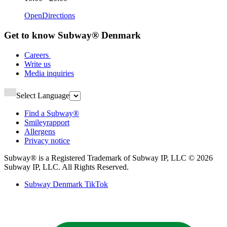
Open
Directions
Get to know Subway® Denmark​​​​‌ ‍ ​‍​‍‌‍ ‌ ​‍‌‍‍‌‌‍‌ ‌‍‍‌‌‍ ‍​‍​‍​ ‍‍​‍​‍‌ ​ ‌‍​‌‌‍ ‍‌‍‍‌‌ ‌​‌ ‍‌​‍ ‍‌‍‍‌‌‍ ​‍​‍​‍ ​​‍​‍‌‍‍​‌ ​‍‌‍‌‌‌‍‌‍​‍​‍​ ‍‍​‍​‍‌‍‍​‌ ‌​‌ ‌​‌ ​​‌ ​ ​ ‍‍​‍ ​‍ ‌‍ ‍‌‍ ‌ ​‍‌‍‌​‌‍‍‌‌‍​ ​‍ ‌‌‍​‍‌‍‍‌‌ ‌​‌‍‌‌‌ ​ ​‍ ‌‌‍‌ ‌ ​‍‌‍ ‌ ‌‌‌ ​​​‍ ‌‌ ​ ‌ ‌​‌ ‌‌‌‍‌​‌‍‍‌‌‍ ​‍ ‍‌ ‌‍‌‍‌‌‌ ​‍‌‍​ ‌‍‌‌‌‍ ​​‍ ‍‌‍​‌‌ ​​‌ ​​​‍ ‌‍‍‌‌‍ ‍‌ ‌​‌‍‌‌‌‍ ‍‌ ‌​​‍ ‌‍‌‌‌‍‌​‌‍‍‌‌ ‌​​‍ ‌‍ ‌‌‍ ‌‍‌​‌‍‌‌​ ‌‌ ​​‌ ​‍‌‍‌‌‌ ​ ‌‍‌‌‌‍ ‍‌ ‌​‌‍​‌‌ ‌​‌‍‍‌‌‍ ‌‍ ‍​ ‍ ‌‍‍‌‌‍‌​​ ‌​ ‌‍​ ​ ‌‍‌​​ ‌‌​ ​ ‌‍​‍​ ​‌​ ​​​‍ ‌​ ​‍​ ​‌​ ‌‌​ ​​​‍ ‌​ ‌​‌‍​ ‌‍​ ​ ​​​‍ ‌​ ‍​‌‍‌‌​ ‍‌​ ​‍​‍ ‌​ ‌ ‌‍‌‌​ ​‍​ ​‌​ ​‍​ ​ ​ ​ ‌‍‌‍‌‍​‍​ ‌‌​ ‍​‌‍​‌​ ‍ ‌ ‌​‌ ‍‌‌ ​​‌‍‌‌​ ‌‌ ‌ ‌‍‌‌‌‍​‍‌ ​ ‌‍‍‌‌ ‌​‌‍‌‌‌​‌‍‌‍ ‌‍ ‌ ‌​‌‍‌‌‌ ​‍​ ‍ ‌ ​​‌‍​‌‌ ‌​‌‍‍​​ ‌‌ ‌​‌‍‍‌‌ ‌​‌‍ ​‌‍‌‌​‍‌‌​ ‌‌‌​​‍‌‌ ‌‍‍ ‌‍‌‌‌ ‍‌​‍‌‌​ ​ ‌​‌​​‍‌‌​ ​ ‌​‌​​‍‌‌​ ​‍​ ​‍‌‍‌‌‌‍ ‍​‍‌‌​ ​‍​ ​‍​‍‌‌​ ‌‌‌​‌​​‍ ‍‌ ‌‍‌‍​‌‌‍ ​‌ ‌‌‌‍‌‌​ ‌‍​‍‌‍​‌‌ ​ ‌‍‌‌‌‌‌‌‌ ​‍‌‍ ​​ ‌‌‍‍​‌ ‌​‌ ‌​‌ ​​‌ ​ ​‍‌‌​ ​ ‌​​‌​‍‌‌​ ​‍‌​‌‍​‍‌‌​ ​‍‌​‌‍‌‍ ‍‌‍ ‌ ​‍‌‍‌​‌‍‍‌‌‍​ ​‍ ‌‌‍​‍‌‍‍‌‌ ‌​‌‍‌‌‌ ​ ​‍ ‌‌‍‌ ‌ ​‍‌‍ ‌ ‌‌‌ ​​​‍ ‌‌ ​ ‌ ‌​‌ ‌‌‌‍‌​‌‍‍‌‌‍ ​‍ ‍‌ ‌‍‌‍‌‌‌ ​‍‌‍​ ‌‍‌‌‌‍ ​​‍ ‍‌‍​‌‌ ​​‌ ​​​‍‌‍‌‍‍‌‌‍‌​​ ‌​ ‌‍​ ​ ‌‍‌​​ ‌‌​ ​ ‌‍​‍​ ​‌​ ​​​‍ ‌​ ​‍​ ​‌​ ‌‌​ ​​​‍ ‌​ ‌​‌‍​ ‌‍​ ​ ​​​‍ ‌​ ‍​‌‍‌‌​ ‍‌​ ​‍​‍ ‌​ ‌ ‌‍‌‌​ ​‍​ ​‌​ ​‍​ ​ ​ ​ ‌‍‌‍‌‍​‍​ ‌‌​ ‍​‌‍​‌​‍‌‍‌ ‌​‌ ‍‌‌ ​​‌‍‌‌​ ‌‌ ‌ ‌‍‌‌‌‍​‍‌ ​ ‌‍‍‌‌ ‌​‌‍‌‌‌​‌‍‌‍ ‌‍ ‌ ‌​‌‍‌‌‌ ​‍​‍‌‍‌ ​​‌‍​‌‌ ‌​‌‍‍​​ ‌‌ ‌​‌‍‍‌‌ ‌​‌‍ ​‌‍‌‌​‍‌‌​ ‌‌‌​​‍‌‌ ‌‍‍ ‌‍‌‌‌ ‍‌​‍‌‌​ ​ ‌​‌​​‍‌‌​ ​ ‌​‌​​‍‌‌​ ​‍​ ​‍‌‍‌‌‌‍ ‍​‍‌‌​ ​‍​ ​‍​‍‌‌​ ‌‌‌​‌​​‍ ‍‌ ‌‍‌‍​‌‌‍ ​‌ ‌‌‌‍‌‌​‍‌‍‌ ​​‌‍‌‌‌ ​‍‌ ​ ‌ ​​‌‍‌‌‌‍​ ‌ ‌​‌‍‍‌‌ ‌‍‌‍‌‌​ ‌‌ ​​‌ ‌‌‌‍​‍‌‍ ​‌‍‍‌‌ ​ ‌‍‍​‌‍‌‌‌‍‌​​‍​‍‌ ‌
Careers ​​​​‌ ‍ ​‍​‍‌‍ ‌ ​‍‌‍‍‌‌‍‌ ‌‍‍‌‌‍ ‍​‍​‍​ ‍‍​‍​‍‌ ​ ‌‍​‌‌‍ ‍‌‍‍‌‌ ‌​‌ ‍‌​‍ ‍‌‍‍‌‌‍ ​‍​‍​‍ ​​‍​‍‌‍‍​‌ ​‍‌‍‌‌‌‍‌‍​‍​‍​ ‍‍​‍​‍‌‍‍​‌ ‌​‌ ‌​‌ ​​‌ ​ ​ ‍‍​‍ ​‍ ‌‍ ‍‌‍ ‌ ​‍‌‍‌​‌‍‍‌‌‍​ ​‍ ‌‌‍​‍‌‍‍‌‌ ‌​‌‍‌‌‌ ​ ​‍ ‌‌‍‌ ‌ ​‍‌‍ ‌ ‌‌‌ ​​​‍ ‌‌ ​ ‌ ‌​‌ ‌‌‌‍‌​‌‍‍‌‌‍ ​‍ ‍‌ ‌‍‌‍‌‌‌ ​‍‌‍​ ‌‍‌‌‌‍ ​​‍ ‍‌‍​‌‌ ​​‌ ​​​‍ ‌‍‍‌‌‍ ‍‌ ‌​‌‍‌‌‌‍ ‍‌ ‌​​‍ ‌‍‌‌‌‍‌​‌‍‍‌‌ ‌​​‍ ‌‍ ‌‌‍ ‌‍‌​‌‍‌‌​ ‌‌ ​​‌ ​‍‌‍‌‌‌ ​ ‌‍‌‌‌‍ ‍‌ ‌​‌‍​‌‌ ‌​‌‍‍‌‌‍ ‌‍ ‍​ ‍ ‌‍‍‌‌‍‌​​ ‌‌‍‌​​ ‍​​ ​​‌‍‌​​ ​‌‌‍‌‍‌‍​‌​ ‌ ​‍ ‌‌‍​‌​ ​‍​ ‍​​ ‍‌​‍ ‌​ ‌​‌‍‌‌​ ​ ​ ​‌​‍ ‌‌‍​‍​ ​‌‌‍‌​​ ‌‍​‍ ‌​ ‌‍​ ‌​​ ‌‍​ ​‍​ ‌‍​ ‌‌​ ‍​​ ‌ ​ ‌‌​ ​‍​ ‌‍​ ‌‌​ ‍ ‌ ‌​‌ ‍‌‌ ​​‌‍‌‌​ ‌‌ ‌ ‌‍‌‌‌‍​‍‌ ​ ‌‍‍‌‌ ‌​‌‍‌‌‌​ ‍‌‍​‌‌ ‌‍‌‍‍‌‌‍‌ ‌‍​‌‌ ‌​‌‍‍‌‌‍ ‌‍ ‍‌​‍‌‌ ‌​‌‍‌‌‌‍ ‌​ ‍ ‌ ​​‌‍​‌‌ ‌​‌‍‍​​ ‌‌‍ ​‌‍​‌‌‍​‍‌‍‌‌‌‍ ​​‍‌‌​ ‌‌‌​​‍‌‌ ‌‍‍ ‌‍‌‌‌ ‍‌​‍‌‌​ ​ ‌​‌​​‍‌‌​ ​ ‌​‌​​‍‌‌​ ​‍​ ​‍‌‍‌‌‌‍ ‍​‍‌‌​ ​‍​ ​‍​‍‌‌​ ‌‌‌​‌​​‍ ‍‌ ‌‍‌‍​‌‌‍ ​‌ ‌‌‌‍‌‌​ ‌‍​‍‌‍​‌‌ ​ ‌‍‌‌‌‌‌‌‌ ​‍‌‍ ​​ ‌‌‍‍​‌ ‌​‌ ‌​‌ ​​‌ ​ ​‍‌‌​ ​ ‌​​‌​‍‌‌​ ​‍‌​‌‍​‍‌‌​ ​‍‌​‌‍‌‍ ‍‌‍ ‌ ​‍‌‍‌​‌‍‍‌‌‍​ ​‍ ‌‌‍​‍‌‍‍‌‌ ‌​‌‍‌‌‌ ​ ​‍ ‌‌‍‌ ‌ ​‍‌‍ ‌ ‌‌‌ ​​​‍ ‌‌ ​ ‌ ‌​‌ ‌‌‌‍‌​‌‍‍‌‌‍ ​‍ ‍‌ ‌‍‌‍‌‌‌ ​‍‌‍​ ‌‍‌‌‌‍ ​​‍ ‍‌‍​‌‌ ​​‌ ​​​‍‌‍‌‍‍‌‌‍‌​​ ‌‌‍‌​​ ‍​​ ​​‌‍‌​​ ​‌‌‍‌‍‌‍​‌​ ‌ ​‍ ‌‌‍​‌​ ​‍​ ‍​​ ‍‌​‍ ‌​ ‌​‌‍‌‌​ ​ ​ ​‌​‍ ‌‌‍​‍​ ​‌‌‍‌​​ ‌‍​‍ ‌​ ‌‍​ ‌​​ ‌‍​ ​‍​ ‌‍​ ‌‌​ ‍​​ ‌ ​ ‌‌​ ​‍​ ‌‍​ ‌‌​‍‌‍‌ ‌​‌ ‍‌‌ ​​‌‍‌‌​ ‌‌ ‌ ‌‍‌‌‌‍​‍‌ ​ ‌‍‍‌‌ ‌​‌‍‌‌‌​ ‍‌‍​‌‌ ‌‍‌‍‍‌‌‍‌ ‌‍​‌‌ ‌​‌‍‍‌‌‍ ‌‍ ‍‌​‍‌‌ ‌​‌‍‌‌‌‍ ‌​‍‌‍‌ ​​‌‍​‌‌ ‌​‌‍‍​​ ‌‌‍ ​‌‍​‌‌‍​‍‌‍‌‌‌‍ ​​‍‌‌​ ‌‌‌​​‍‌‌ ‌‍‍ ‌‍‌‌‌ ‍‌​‍‌‌​ ​ ‌​‌​​‍‌‌​ ​ ‌​‌​​‍‌‌​ ​‍​ ​‍‌‍‌‌‌‍ ‍​‍‌‌​ ​‍​ ​‍​‍‌‌​ ‌‌‌​‌​​‍ ‍‌ ‌‍‌‍​‌‌‍ ​‌ ‌‌‌‍‌‌​‍‌‍‌ ​​‌‍‌‌‌ ​‍‌ ​ ‌ ​​‌‍‌‌‌‍​ ‌ ‌​‌‍‍‌‌ ‌‍‌‍‌‌​ ‌‌ ​​‌ ‌‌‌‍​‍‌‍ ​‌‍‍‌‌ ​ ‌‍‍​‌‍‌‌‌‍‌​​‍​‍‌ ‌
Write us​​​​‌ ‍ ​‍​‍‌‍ ‌ ​‍‌‍‍‌‌‍‌ ‌‍‍‌‌‍ ‍​‍​‍​ ‍‍​‍​‍‌ ​ ‌‍​‌‌‍ ‍‌‍‍‌‌ ‌​‌ ‍‌​‍ ‍‌‍‍‌‌‍ ​‍​‍​‍ ​​‍​‍‌‍‍​‌ ​‍‌‍‌‌‌‍‌‍​‍​‍​ ‍‍​‍​‍‌‍‍​‌ ‌​‌ ‌​‌ ​​‌ ​ ​ ‍‍​‍ ​‍ ‌‍ ‍‌‍ ‌ ​‍‌‍‌​‌‍‍‌‌‍​ ​‍ ‌‌‍​‍‌‍‍‌‌ ‌​‌‍‌‌‌ ​ ​‍ ‌‌‍‌ ‌ ​‍‌‍ ‌ ‌‌‌ ​​​‍ ‌‌ ​ ‌ ‌​‌ ‌‌‌‍‌​‌‍‍‌‌‍ ​‍ ‍‌ ‌‍‌‍‌‌‌ ​‍‌‍​ ‌‍‌‌‌‍ ​​‍ ‍‌‍​‌‌ ​​‌ ​​​‍ ‌‍‍‌‌‍ ‍‌ ‌​‌‍‌‌‌‍ ‍‌ ‌​​‍ ‌‍‌‌‌‍‌​‌‍‍‌‌ ‌​​‍ ‌‍ ‌‌‍ ‌‍‌​‌‍‌‌​ ‌‌ ​​‌ ​‍‌‍‌‌‌ ​ ‌‍‌‌‌‍ ‍‌ ‌​‌‍​‌‌ ‌​‌‍‍‌‌‍ ‌‍ ‍​ ‍ ‌‍‍‌‌‍‌​​ ‌‌‍​‍​ ‌ ​ ​‍‌‍‌‍​ ​​‌‍​‌​ ​‍​ ‌‍​‍ ‌​ ​​‌‍​ ​ ‌ ​ ​‍​‍ ‌​ ‌​‌‍‌​​ ‌ ​ ‌‍​‍ ‌‌‍​‍​ ‌​​ ‌ ‌‍‌‌​‍ ‌​ ​ ​ ‍‌‌‍​‌‌‍‌‍‌‍​‌​ ​‍​ ​‍‌‍​ ‌‍‌‍‌‍‌‍​ ‌‍​ ​‌​ ‍ ‌ ‌​‌ ‍‌‌ ​​‌‍‌‌​ ‌‌ ‌ ‌‍‌‌‌‍​‍‌ ​ ‌‍‍‌‌ ‌​‌‍‌‌‌​ ‍‌‍​‌‌ ‌‍‌‍‍‌‌‍‌ ‌‍​‌‌ ‌​‌‍‍‌‌‍ ‌‍ ‍‌​‍‌‌ ‌​‌‍‌‌‌‍ ‌​ ‍ ‌ ​​‌‍​‌‌ ‌​‌‍‍​​ ‌‌‍ ​‌‍​‌‌‍​‍‌‍‌‌‌‍ ​​‍‌‌​ ‌‌‌​​‍‌‌ ‌‍‍ ‌‍‌‌‌ ‍‌​‍‌‌​ ​ ‌​‌​​‍‌‌​ ​ ‌​‌​​‍‌‌​ ​‍​ ​‍‌‍‌‌‌‍ ‍​‍‌‌​ ​‍​ ​‍​‍‌‌​ ‌‌‌​‌​​‍ ‍‌ ‌‍‌‍​‌‌‍ ​‌ ‌‌‌‍‌‌​ ‌‍​‍‌‍​‌‌ ​ ‌‍‌‌‌‌‌‌‌ ​‍‌‍ ​​ ‌‌‍‍​‌ ‌​‌ ‌​‌ ​​‌ ​ ​‍‌‌​ ​ ‌​​‌​‍‌‌​ ​‍‌​‌‍​‍‌‌​ ​‍‌​‌‍‌‍ ‍‌‍ ‌ ​‍‌‍‌​‌‍‍‌‌‍​ ​‍ ‌‌‍​‍‌‍‍‌‌ ‌​‌‍‌‌‌ ​ ​‍ ‌‌‍‌ ‌ ​‍‌‍ ‌ ‌‌‌ ​​​‍ ‌‌ ​ ‌ ‌​‌ ‌‌‌‍‌​‌‍‍‌‌‍ ​‍ ‍‌ ‌‍‌‍‌‌‌ ​‍‌‍​ ‌‍‌‌‌‍ ​​‍ ‍‌‍​‌‌ ​​‌ ​​​‍‌‍‌‍‍‌‌‍‌​​ ‌‌‍​‍​ ‌ ​ ​‍‌‍‌‍​ ​​‌‍​‌​ ​‍​ ‌‍​‍ ‌​ ​​‌‍​ ​ ‌ ​ ​‍​‍ ‌​ ‌​‌‍‌​​ ‌ ​ ‌‍​‍ ‌‌‍​‍​ ‌​​ ‌ ‌‍‌‌​‍ ‌​ ​ ​ ‍‌‌‍​‌‌‍‌‍‌‍​‌​ ​‍​ ​‍‌‍​ ‌‍‌‍‌‍‌‍​ ‌‍​ ​‌​‍‌‍‌ ‌​‌ ‍‌‌ ​​‌‍‌‌​ ‌‌ ‌ ‌‍‌‌‌‍​‍‌ ​ ‌‍‍‌‌ ‌​‌‍‌‌‌​ ‍‌‍​‌‌ ‌‍‌‍‍‌‌‍‌ ‌‍​‌‌ ‌​‌‍‍‌‌‍ ‌‍ ‍‌​‍‌‌ ‌​‌‍‌‌‌‍ ‌​‍‌‍‌ ​​‌‍​‌‌ ‌​‌‍‍​​ ‌‌‍ ​‌‍​‌‌‍​‍‌‍‌‌‌‍ ​​‍‌‌​ ‌‌‌​​‍‌‌ ‌‍‍ ‌‍‌‌‌ ‍‌​‍‌‌​ ​ ‌​‌​​‍‌‌​ ​ ‌​‌​​‍‌‌​ ​‍​ ​‍‌‍‌‌‌‍ ‍​‍‌‌​ ​‍​ ​‍​‍‌‌​ ‌‌‌​‌​​‍ ‍‌ ‌‍‌‍​‌‌‍ ​‌ ‌‌‌‍‌‌​‍‌‍‌ ​​‌‍‌‌‌ ​‍‌ ​ ‌ ​​‌‍‌‌‌‍​ ‌ ‌​‌‍‍‌‌ ‌‍‌‍‌‌​ ‌‌ ​​‌ ‌‌‌‍​‍‌‍ ​‌‍‍‌‌ ​ ‌‍‍​‌‍‌‌‌‍‌​​‍​‍‌ ‌
Media inquiries​​​​‌ ‍ ​‍​‍‌‍ ‌ ​‍‌‍‍‌‌‍‌ ‌‍‍‌‌‍ ‍​‍​‍​ ‍‍​‍​‍‌ ​ ‌‍​‌‌‍ ‍‌‍‍‌‌ ‌​‌ ‍‌​‍ ‍‌‍‍‌‌‍ ​‍​‍​‍ ​​‍​‍‌‍‍​‌ ​‍‌‍‌‌‌‍‌‍​‍​‍​ ‍‍​‍​‍‌‍‍​‌ ‌​‌ ‌​‌ ​​‌ ​ ​ ‍‍​‍ ​‍ ‌‍ ‍‌‍ ‌ ​‍‌‍‌​‌‍‍‌‌‍​ ​‍ ‌‌‍​‍‌‍‍‌‌ ‌​‌‍‌‌‌ ​ ​‍ ‌‌‍‌ ‌ ​‍‌‍ ‌ ‌‌‌ ​​​‍ ‌‌ ​ ‌ ‌​‌ ‌‌‌‍‌​‌‍‍‌‌‍ ​‍ ‍‌ ‌‍‌‍‌‌‌ ​‍‌‍​ ‌‍‌‌‌‍ ​​‍ ‍‌‍​‌‌ ​​‌ ​​​‍ ‌‍‍‌‌‍ ‍‌ ‌​‌‍‌‌‌‍ ‍‌ ‌​​‍ ‌‍‌‌‌‍‌​‌‍‍‌‌ ‌​​‍ ‌‍ ‌‌‍ ‌‍‌​‌‍‌‌​ ‌‌ ​​‌ ​‍‌‍‌‌‌ ​ ‌‍‌‌‌‍ ‍‌ ‌​‌‍​‌‌ ‌​‌‍‍‌‌‍ ‌‍ ‍​ ‍ ‌‍‍‌‌‍‌​​ ‌​ ‌‍​ ‌​​ ​ ‌‍‌​​ ‍‌​ ‍‌​ ‌‌‌‍‌‍​‍ ‌​ ​​‌‍‌‍‌‍​‌​ ‌‍​‍ ‌​ ‌​‌‍‌‍​ ‌‌​ ‌​​‍ ‌‌‍​‌​ ​ ​ ​‍​ ‌ ​‍ ‌​ ​‍‌‍‌‌‌‍‌‍‌‍​‌​ ​‍​ ​‍​ ​ ​ ‌ ‌‍‌‌​ ​​​ ​​​ ‌ ​ ‍ ‌ ‌​‌ ‍‌‌ ​​‌‍‌‌​ ‌‌ ‌ ‌‍‌‌‌‍​‍‌ ​ ‌‍‍‌‌ ‌​‌‍‌‌‌​ ‍‌‍​‌‌ ‌‍‌‍‍‌‌‍‌ ‌‍​‌‌ ‌​‌‍‍‌‌‍ ‌‍ ‍‌​‍‌‌ ‌​‌‍‌‌‌‍ ‌​ ‍ ‌ ​​‌‍​‌‌ ‌​‌‍‍​​ ‌‌‍ ​‌‍​‌‌‍​‍‌‍‌‌‌‍ ​​‍‌‌​ ‌‌‌​​‍‌‌ ‌‍‍ ‌‍‌‌‌ ‍‌​‍‌‌​ ​ ‌​‌​​‍‌‌​ ​ ‌​‌​​‍‌‌​ ​‍​ ​‍‌‍‌‌‌‍ ‍​‍‌‌​ ​‍​ ​‍​‍‌‌​ ‌‌‌​‌​​‍ ‍‌ ‌‍‌‍​‌‌‍ ​‌ ‌‌‌‍‌‌​ ‌‍​‍‌‍​‌‌ ​ ‌‍‌‌‌‌‌‌‌ ​‍‌‍ ​​ ‌‌‍‍​‌ ‌​‌ ‌​‌ ​​‌ ​ ​‍‌‌​ ​ ‌​​‌​‍‌‌​ ​‍‌​‌‍​‍‌‌​ ​‍‌​‌‍‌‍ ‍‌‍ ‌ ​‍‌‍‌​‌‍‍‌‌‍​ ​‍ ‌‌‍​‍‌‍‍‌‌ ‌​‌‍‌‌‌ ​ ​‍ ‌‌‍‌ ‌ ​‍‌‍ ‌ ‌‌‌ ​​​‍ ‌‌ ​ ‌ ‌​‌ ‌‌‌‍‌​‌‍‍‌‌‍ ​‍ ‍‌ ‌‍‌‍‌‌‌ ​‍‌‍​ ‌‍‌‌‌‍ ​​‍ ‍‌‍​‌‌ ​​‌ ​​​‍‌‍‌‍‍‌‌‍‌​​ ‌​ ‌‍​ ‌​​ ​ ‌‍‌​​ ‍‌​ ‍‌​ ‌‌‌‍‌‍​‍ ‌​ ​​‌‍‌‍‌‍​‌​ ‌‍​‍ ‌​ ‌​‌‍‌‍​ ‌‌​ ‌​​‍ ‌‌‍​‌​ ​ ​ ​‍​ ‌ ​‍ ‌​ ​‍‌‍‌‌‌‍‌‍‌‍​‌​ ​‍​ ​‍​ ​ ​ ‌ ‌‍‌‌​ ​​​ ​​​ ‌ ​‍‌‍‌ ‌​‌ ‍‌‌ ​​‌‍‌‌​ ‌‌ ‌ ‌‍‌‌‌‍​‍‌ ​ ‌‍‍‌‌ ‌​‌‍‌‌‌​ ‍‌‍​‌‌ ‌‍‌‍‍‌‌‍‌ ‌‍​‌‌ ‌​‌‍‍‌‌‍ ‌‍ ‍‌​‍‌‌ ‌​‌‍‌‌‌‍ ‌​‍‌‍‌ ​​‌‍​‌‌ ‌​‌‍‍​​ ‌‌‍ ​‌‍​‌‌‍​‍‌‍‌‌‌‍ ​​‍‌‌​ ‌‌‌​​‍‌‌ ‌‍‍ ‌‍‌‌‌ ‍‌​‍‌‌​ ​ ‌​‌​​‍‌‌​ ​ ‌​‌​​‍‌‌​ ​‍​ ​‍‌‍‌‌‌‍ ‍​‍‌‌​ ​‍​ ​‍​‍‌‌​ ‌‌‌​‌​​‍ ‍‌ ‌‍‌‍​‌‌‍ ​‌ ‌‌‌‍‌‌​‍‌‍‌ ​​‌‍‌‌‌ ​‍‌ ​ ‌ ​​‌‍‌‌‌‍​ ‌ ‌​‌‍‍‌‌ ‌‍‌‍‌‌​ ‌‌ ​​‌ ‌‌‌‍​‍‌‍ ​‌‍‍‌‌ ​ ‌‍‍​‌‍‌‌‌‍‌​​‍​‍‌ ‌
Select Language
Find a Subway®​​​​‌ ‍ ​‍​‍‌‍ ‌ ​‍‌‍‍‌‌‍‌ ‌‍‍‌‌‍ ‍​‍​‍​ ‍‍​‍​‍‌ ​ ‌‍​‌‌‍ ‍‌‍‍‌‌ ‌​‌ ‍‌​‍ ‍‌‍‍‌‌‍ ​‍​‍​‍ ​​‍​‍‌‍‍​‌ ​‍‌‍‌‌‌‍‌‍​‍​‍​ ‍‍​‍​‍‌‍‍​‌ ‌​‌ ‌​‌ ​​‌ ​ ​ ‍‍​‍ ​‍ ‌‍ ‍‌‍ ‌ ​‍‌‍‌​‌‍‍‌‌‍​ ​‍ ‌‌‍​‍‌‍‍‌‌ ‌​‌‍‌‌‌ ​ ​‍ ‌‌‍‌ ‌ ​‍‌‍ ‌ ‌‌‌ ​​​‍ ‌‌ ​ ‌ ‌​‌ ‌‌‌‍‌​‌‍‍‌‌‍ ​‍ ‍‌ ‌‍‌‍‌‌‌ ​‍‌‍​ ‌‍‌‌‌‍ ​​‍ ‍‌‍​‌‌ ​​‌ ​​​‍ ‌‍‍‌‌‍ ‍‌ ‌​‌‍‌‌‌‍ ‍‌ ‌​​‍ ‌‍‌‌‌‍‌​‌‍‍‌‌ ‌​​‍ ‌‍ ‌‌‍ ‌‍‌​‌‍‌‌​ ‌‌ ​​‌ ​‍‌‍‌‌‌ ​ ‌‍‌‌‌‍ ‍‌ ‌​‌‍​‌‌ ‌​‌‍‍‌‌‍ ‌‍ ‍​ ‍ ‌‍‍‌‌‍‌​​ ‌‌‍​‍​ ​‌​ ‌​​ ‌‍​ ‌ ​ ‍​​ ‍​​ ​‍​‍ ‌​ ‌‍​ ‌‌​ ‌​‌‍‌‍​‍ ‌​ ‌​​ ‌‍​ ​‌​ ‌‍​‍ ‌​ ‍‌​ ‍‌​ ‌‌​ ‌‌​‍ ‌‌‍‌‍​ ‍​‌‍​‍‌‍‌​​ ‍‌​ ​‌‌‍​‍​ ‍​​ ‍​‌‍‌‌​ ​ ​ ‍​​ ‍ ‌ ‌​‌ ‍‌‌ ​​‌‍‌‌​ ‌‌ ‌ ‌‍‌‌‌‍​‍‌ ​ ‌‍‍‌‌ ‌​‌‍‌‌‌​ ‍‌‍​‌‌ ‌‍‌‍‍‌‌‍‌ ‌‍​‌‌ ‌​‌‍‍‌‌‍ ‌‍ ‍‌​‍‌‌ ‌​‌‍‌‌‌‍ ‌​ ‍ ‌ ​​‌‍​‌‌ ‌​‌‍‍​​ ‌‌‍ ​‌‍​‌‌‍​‍‌‍‌‌‌‍ ​​‍‌‌​ ‌‌‌​​‍‌‌ ‌‍‍ ‌‍‌‌‌ ‍‌​‍‌‌​ ​ ‌​‌​​‍‌‌​ ​ ‌​‌​​‍‌‌​ ​‍​ ​‍‌‍‌‌‌‍ ‍​‍‌‌​ ​‍​ ​‍​‍‌‌​ ‌‌‌​‌​​‍ ‍‌ ‌‍‌‍​‌‌‍ ​‌ ‌‌‌‍‌‌​ ‌‍​‍‌‍​‌‌ ​ ‌‍‌‌‌‌‌‌‌ ​‍‌‍ ​​ ‌‌‍‍​‌ ‌​‌ ‌​‌ ​​‌ ​ ​‍‌‌​ ​ ‌​​‌​‍‌‌​ ​‍‌​‌‍​‍‌‌​ ​‍‌​‌‍‌‍ ‍‌‍ ‌ ​‍‌‍‌​‌‍‍‌‌‍​ ​‍ ‌‌‍​‍‌‍‍‌‌ ‌​‌‍‌‌‌ ​ ​‍ ‌‌‍‌ ‌ ​‍‌‍ ‌ ‌‌‌ ​​​‍ ‌‌ ​ ‌ ‌​‌ ‌‌‌‍‌​‌‍‍‌‌‍ ​‍ ‍‌ ‌‍‌‍‌‌‌ ​‍‌‍​ ‌‍‌‌‌‍ ​​‍ ‍‌‍​‌‌ ​​‌ ​​​‍‌‍‌‍‍‌‌‍‌​​ ‌‌‍​‍​ ​‌​ ‌​​ ‌‍​ ‌ ​ ‍​​ ‍​​ ​‍​‍ ‌​ ‌‍​ ‌‌​ ‌​‌‍‌‍​‍ ‌​ ‌​​ ‌‍​ ​‌​ ‌‍​‍ ‌​ ‍‌​ ‍‌​ ‌‌​ ‌‌​‍ ‌‌‍‌‍​ ‍​‌‍​‍‌‍‌​​ ‍‌​ ​‌‌‍​‍​ ‍​​ ‍​‌‍‌‌​ ​ ​ ‍​​‍‌‍‌ ‌​‌ ‍‌‌ ​​‌‍‌‌​ ‌‌ ‌ ‌‍‌‌‌‍​‍‌ ​ ‌‍‍‌‌ ‌​‌‍‌‌‌​ ‍‌‍​‌‌ ‌‍‌‍‍‌‌‍‌ ‌‍​‌‌ ‌​‌‍‍‌‌‍ ‌‍ ‍‌​‍‌‌ ‌​‌‍‌‌‌‍ ‌​‍‌‍‌ ​​‌‍​‌‌ ‌​‌‍‍​​ ‌‌‍ ​‌‍​‌‌‍​‍‌‍‌‌‌‍ ​​‍‌‌​ ‌‌‌​​‍‌‌ ‌‍‍ ‌‍‌‌‌ ‍‌​‍‌‌​ ​ ‌​‌​​‍‌‌​ ​ ‌​‌​​‍‌‌​ ​‍​ ​‍‌‍‌‌‌‍ ‍​‍‌‌​ ​‍​ ​‍​‍‌‌​ ‌‌‌​‌​​‍ ‍‌ ‌‍‌‍​‌‌‍ ​‌ ‌‌‌‍‌‌​‍‌‍‌ ​​‌‍‌‌‌ ​‍‌ ​ ‌ ​​‌‍‌‌‌‍​ ‌ ‌​‌‍‍‌‌ ‌‍‌‍‌‌​ ‌‌ ​​‌ ‌‌‌‍​‍‌‍ ​‌‍‍‌‌ ​ ‌‍‍​‌‍‌‌‌‍‌​​‍​‍‌ ‌
Smileyrapport​​​​‌ ‍ ​‍​‍‌‍ ‌ ​‍‌‍‍‌‌‍‌ ‌‍‍‌‌‍ ‍​‍​‍​ ‍‍​‍​‍‌ ​ ‌‍​‌‌‍ ‍‌‍‍‌‌ ‌​‌ ‍‌​‍ ‍‌‍‍‌‌‍ ​‍​‍​‍ ​​‍​‍‌‍‍​‌ ​‍‌‍‌‌‌‍‌‍​‍​‍​ ‍‍​‍​‍‌‍‍​‌ ‌​‌ ‌​‌ ​​‌ ​ ​ ‍‍​‍ ​‍ ‌‍ ‍‌‍ ‌ ​‍‌‍‌​‌‍‍‌‌‍​ ​‍ ‌‌‍​‍‌‍‍‌‌ ‌​‌‍‌‌‌ ​ ​‍ ‌‌‍‌ ‌ ​‍‌‍ ‌ ‌‌‌ ​​​‍ ‌‌ ​ ‌ ‌​‌ ‌‌‌‍‌​‌‍‍‌‌‍ ​‍ ‍‌ ‌‍‌‍‌‌‌ ​‍‌‍​ ‌‍‌‌‌‍ ​​‍ ‍‌‍​‌‌ ​​‌ ​​​‍ ‌‍‍‌‌‍ ‍‌ ‌​‌‍‌‌‌‍ ‍‌ ‌​​‍ ‌‍‌‌‌‍‌​‌‍‍‌‌ ‌​​‍ ‌‍ ‌‌‍ ‌‍‌​‌‍‌‌​ ‌‌ ​​‌ ​‍‌‍‌‌‌ ​ ‌‍‌‌‌‍ ‍‌ ‌​‌‍​‌‌ ‌​‌‍‍‌‌‍ ‌‍ ‍​ ‍ ‌‍‍‌‌‍‌​​ ‌‌‍​‍​ ‌ ​ ​​‌‍‌‍‌‍‌‌​ ‍​‌‍‌‌​ ‌‍​‍ ‌‌‍​ ‌‍‌‌‌‍‌​​ ‌‍​‍ ‌​ ‌​‌‍​‍​ ​ ​ ​‌​‍ ‌​ ‍‌​ ​​‌‍‌‌​ ‌‍​‍ ‌​ ‌‍​ ​ ‌‍‌‌​ ​ ​ ​​‌‍​ ​ ‍‌​ ​​​ ‌​​ ​ ​ ​‍​ ‍​​ ‍ ‌ ‌​‌ ‍‌‌ ​​‌‍‌‌​ ‌‌ ‌ ‌‍‌‌‌‍​‍‌ ​ ‌‍‍‌‌ ‌​‌‍‌‌‌​ ‍‌‍​‌‌ ‌‍‌‍‍‌‌‍‌ ‌‍​‌‌ ‌​‌‍‍‌‌‍ ‌‍ ‍‌​‍‌‌ ‌​‌‍‌‌‌‍ ‌​ ‍ ‌ ​​‌‍​‌‌ ‌​‌‍‍​​ ‌‌‍ ​‌‍​‌‌‍​‍‌‍‌‌‌‍ ​​‍‌‌​ ‌‌‌​​‍‌‌ ‌‍‍ ‌‍‌‌‌ ‍‌​‍‌‌​ ​ ‌​‌​​‍‌‌​ ​ ‌​‌​​‍‌‌​ ​‍​ ​‍‌‍‌‌‌‍ ‍​‍‌‌​ ​‍​ ​‍​‍‌‌​ ‌‌‌​‌​​‍ ‍‌ ‌‍‌‍​‌‌‍ ​‌ ‌‌‌‍‌‌​ ‌‍​‍‌‍​‌‌ ​ ‌‍‌‌‌‌‌‌‌ ​‍‌‍ ​​ ‌‌‍‍​‌ ‌​‌ ‌​‌ ​​‌ ​ ​‍‌‌​ ​ ‌​​‌​‍‌‌​ ​‍‌​‌‍​‍‌‌​ ​‍‌​‌‍‌‍ ‍‌‍ ‌ ​‍‌‍‌​‌‍‍‌‌‍​ ​‍ ‌‌‍​‍‌‍‍‌‌ ‌​‌‍‌‌‌ ​ ​‍ ‌‌‍‌ ‌ ​‍‌‍ ‌ ‌‌‌ ​​​‍ ‌‌ ​ ‌ ‌​‌ ‌‌‌‍‌​‌‍‍‌‌‍ ​‍ ‍‌ ‌‍‌‍‌‌‌ ​‍‌‍​ ‌‍‌‌‌‍ ​​‍ ‍‌‍​‌‌ ​​‌ ​​​‍‌‍‌‍‍‌‌‍‌​​ ‌‌‍​‍​ ‌ ​ ​​‌‍‌‍‌‍‌‌​ ‍​‌‍‌‌​ ‌‍​‍ ‌‌‍​ ‌‍‌‌‌‍‌​​ ‌‍​‍ ‌​ ‌​‌‍​‍​ ​ ​ ​‌​‍ ‌​ ‍‌​ ​​‌‍‌‌​ ‌‍​‍ ‌​ ‌‍​ ​ ‌‍‌‌​ ​ ​ ​​‌‍​ ​ ‍‌​ ​​​ ‌​​ ​ ​ ​‍​ ‍​​‍‌‍‌ ‌​‌ ‍‌‌ ​​‌‍‌‌​ ‌‌ ‌ ‌‍‌‌‌‍​‍‌ ​ ‌‍‍‌‌ ‌​‌‍‌‌‌​ ‍‌‍​‌‌ ‌‍‌‍‍‌‌‍‌ ‌‍​‌‌ ‌​‌‍‍‌‌‍ ‌‍ ‍‌​‍‌‌ ‌​‌‍‌‌‌‍ ‌​‍‌‍‌ ​​‌‍​‌‌ ‌​‌‍‍​​ ‌‌‍ ​‌‍​‌‌‍​‍‌‍‌‌‌‍ ​​‍‌‌​ ‌‌‌​​‍‌‌ ‌‍‍ ‌‍‌‌‌ ‍‌​‍‌‌​ ​ ‌​‌​​‍‌‌​ ​ ‌​‌​​‍‌‌​ ​‍​ ​‍‌‍‌‌‌‍ ‍​‍‌‌​ ​‍​ ​‍​‍‌‌​ ‌‌‌​‌​​‍ ‍‌ ‌‍‌‍​‌‌‍ ​‌ ‌‌‌‍‌‌​‍‌‍‌ ​​‌‍‌‌‌ ​‍‌ ​ ‌ ​​‌‍‌‌‌‍​ ‌ ‌​‌‍‍‌‌ ‌‍‌‍‌‌​ ‌‌ ​​‌ ‌‌‌‍​‍‌‍ ​‌‍‍‌‌ ​ ‌‍‍​‌‍‌‌‌‍‌​​‍​‍‌ ‌
Allergens​​​​‌ ‍ ​‍​‍‌‍ ‌ ​‍‌‍‍‌‌‍‌ ‌‍‍‌‌‍ ‍​‍​‍​ ‍‍​‍​‍‌ ​ ‌‍​‌‌‍ ‍‌‍‍‌‌ ‌​‌ ‍‌​‍ ‍‌‍‍‌‌‍ ​‍​‍​‍ ​​‍​‍‌‍‍​‌ ​‍‌‍‌‌‌‍‌‍​‍​‍​ ‍‍​‍​‍‌‍‍​‌ ‌​‌ ‌​‌ ​​‌ ​ ​ ‍‍​‍ ​‍ ‌‍ ‍‌‍ ‌ ​‍‌‍‌​‌‍‍‌‌‍​ ​‍ ‌‌‍​‍‌‍‍‌‌ ‌​‌‍‌‌‌ ​ ​‍ ‌‌‍‌ ‌ ​‍‌‍ ‌ ‌‌‌ ​​​‍ ‌‌ ​ ‌ ‌​‌ ‌‌‌‍‌​‌‍‍‌‌‍ ​‍ ‍‌ ‌‍‌‍‌‌‌ ​‍‌‍​ ‌‍‌‌‌‍ ​​‍ ‍‌‍​‌‌ ​​‌ ​​​‍ ‌‍‍‌‌‍ ‍‌ ‌​‌‍‌‌‌‍ ‍‌ ‌​​‍ ‌‍‌‌‌‍‌​‌‍‍‌‌ ‌​​‍ ‌‍ ‌‌‍ ‌‍‌​‌‍‌‌​ ‌‌ ​​‌ ​‍‌‍‌‌‌ ​ ‌‍‌‌‌‍ ‍‌ ‌​‌‍​‌‌ ‌​‌‍‍‌‌‍ ‌‍ ‍​ ‍ ‌‍‍‌‌‍‌​​ ‌​ ‌​​ ‍​​ ‌ ‌‍​‍​ ‌​​ ​‌​ ​​‌‍‌​​‍ ‌‌‍‌​​ ‍​‌‍​‍‌‍​‍​‍ ‌​ ‌​‌‍‌‍​ ​​​ ‌​​‍ ‌‌‍​‍​ ‌ ​ ‌ ​ ​ ​‍ ‌​ ‌‍​ ‍‌‌‍‌‍​ ‌​​ ‍​‌‍​ ​ ​‌‌‍‌‍‌‍​ ‌‍‌‍​ ‌‍​ ‌‌​ ‍ ‌ ‌​‌ ‍‌‌ ​​‌‍‌‌​ ‌‌ ‌ ‌‍‌‌‌‍​‍‌ ​ ‌‍‍‌‌ ‌​‌‍‌‌‌​ ‍‌‍​‌‌ ‌‍‌‍‍‌‌‍‌ ‌‍​‌‌ ‌​‌‍‍‌‌‍ ‌‍ ‍‌​‍‌‌ ‌​‌‍‌‌‌‍ ‌​ ‍ ‌ ​​‌‍​‌‌ ‌​‌‍‍​​ ‌‌‍ ​‌‍​‌‌‍​‍‌‍‌‌‌‍ ​​‍‌‌​ ‌‌‌​​‍‌‌ ‌‍‍ ‌‍‌‌‌ ‍‌​‍‌‌​ ​ ‌​‌​​‍‌‌​ ​ ‌​‌​​‍‌‌​ ​‍​ ​‍‌‍‌‌‌‍ ‍​‍‌‌​ ​‍​ ​‍​‍‌‌​ ‌‌‌​‌​​‍ ‍‌ ‌‍‌‍​‌‌‍ ​‌ ‌‌‌‍‌‌​ ‌‍​‍‌‍​‌‌ ​ ‌‍‌‌‌‌‌‌‌ ​‍‌‍ ​​ ‌‌‍‍​‌ ‌​‌ ‌​‌ ​​‌ ​ ​‍‌‌​ ​ ‌​​‌​‍‌‌​ ​‍‌​‌‍​‍‌‌​ ​‍‌​‌‍‌‍ ‍‌‍ ‌ ​‍‌‍‌​‌‍‍‌‌‍​ ​‍ ‌‌‍​‍‌‍‍‌‌ ‌​‌‍‌‌‌ ​ ​‍ ‌‌‍‌ ‌ ​‍‌‍ ‌ ‌‌‌ ​​​‍ ‌‌ ​ ‌ ‌​‌ ‌‌‌‍‌​‌‍‍‌‌‍ ​‍ ‍‌ ‌‍‌‍‌‌‌ ​‍‌‍​ ‌‍‌‌‌‍ ​​‍ ‍‌‍​‌‌ ​​‌ ​​​‍‌‍‌‍‍‌‌‍‌​​ ‌​ ‌​​ ‍​​ ‌ ‌‍​‍​ ‌​​ ​‌​ ​​‌‍‌​​‍ ‌‌‍‌​​ ‍​‌‍​‍‌‍​‍​‍ ‌​ ‌​‌‍‌‍​ ​​​ ‌​​‍ ‌‌‍​‍​ ‌ ​ ‌ ​ ​ ​‍ ‌​ ‌‍​ ‍‌‌‍‌‍​ ‌​​ ‍​‌‍​ ​ ​‌‌‍‌‍‌‍​ ‌‍‌‍​ ‌‍​ ‌‌​‍‌‍‌ ‌​‌ ‍‌‌ ​​‌‍‌‌​ ‌‌ ‌ ‌‍‌‌‌‍​‍‌ ​ ‌‍‍‌‌ ‌​‌‍‌‌‌​ ‍‌‍​‌‌ ‌‍‌‍‍‌‌‍‌ ‌‍​‌‌ ‌​‌‍‍‌‌‍ ‌‍ ‍‌​‍‌‌ ‌​‌‍‌‌‌‍ ‌​‍‌‍‌ ​​‌‍​‌‌ ‌​‌‍‍​​ ‌‌‍ ​‌‍​‌‌‍​‍‌‍‌‌‌‍ ​​‍‌‌​ ‌‌‌​​‍‌‌ ‌‍‍ ‌‍‌‌‌ ‍‌​‍‌‌​ ​ ‌​‌​​‍‌‌​ ​ ‌​‌​​‍‌‌​ ​‍​ ​‍‌‍‌‌‌‍ ‍​‍‌‌​ ​‍​ ​‍​‍‌‌​ ‌‌‌​‌​​‍ ‍‌ ‌‍‌‍​‌‌‍ ​‌ ‌‌‌‍‌‌​‍‌‍‌ ​​‌‍‌‌‌ ​‍‌ ​ ‌ ​​‌‍‌‌‌‍​ ‌ ‌​‌‍‍‌‌ ‌‍‌‍‌‌​ ‌‌ ​​‌ ‌‌‌‍​‍‌‍ ​‌‍‍‌‌ ​ ‌‍‍​‌‍‌‌‌‍‌​​‍​‍‌ ‌
Privacy notice​​​​‌ ‍ ​‍​‍‌‍ ‌ ​‍‌‍‍‌‌‍‌ ‌‍‍‌‌‍ ‍​‍​‍​ ‍‍​‍​‍‌ ​ ‌‍​‌‌‍ ‍‌‍‍‌‌ ‌​‌ ‍‌​‍ ‍‌‍‍‌‌‍ ​‍​‍​‍ ​​‍​‍‌‍‍​‌ ​‍‌‍‌‌‌‍‌‍​‍​‍​ ‍‍​‍​‍‌‍‍​‌ ‌​‌ ‌​‌ ​​‌ ​ ​ ‍‍​‍ ​‍ ‌‍ ‍‌‍ ‌ ​‍‌‍‌​‌‍‍‌‌‍​ ​‍ ‌‌‍​‍‌‍‍‌‌ ‌​‌‍‌‌‌ ​ ​‍ ‌‌‍‌ ‌ ​‍‌‍ ‌ ‌‌‌ ​​​‍ ‌‌ ​ ‌ ‌​‌ ‌‌‌‍‌​‌‍‍‌‌‍ ​‍ ‍‌ ‌‍‌‍‌‌‌ ​‍‌‍​ ‌‍‌‌‌‍ ​​‍ ‍‌‍​‌‌ ​​‌ ​​​‍ ‌‍‍‌‌‍ ‍‌ ‌​‌‍‌‌‌‍ ‍‌ ‌​​‍ ‌‍‌‌‌‍‌​‌‍‍‌‌ ‌​​‍ ‌‍ ‌‌‍ ‌‍‌​‌‍‌‌​ ‌‌ ​​‌ ​‍‌‍‌‌‌ ​ ‌‍‌‌‌‍ ‍‌ ‌​‌‍​‌‌ ‌​‌‍‍‌‌‍ ‌‍ ‍​ ‍ ‌‍‍‌‌‍‌​​ ‌​ ‍‌​ ‍​‌‍​‍‌‍‌​‌‍​‍​ ‌​​ ‌ ​ ​‍​‍ ‌‌‍‌​‌‍​ ‌‍‌‌‌‍‌‍​‍ ‌​ ‌​​ ‍​​ ​‍​ ‌‍​‍ ‌‌‍​‌‌‍​ ‌‍​ ​ ‌ ​‍ ‌​ ​ ​ ​ ​ ‌‌​ ​​‌‍​‌​ ‌‌​ ​‍‌‍​ ‌‍‌​​ ‌​‌‍‌‌​ ‌‌​ ‍ ‌ ‌​‌ ‍‌‌ ​​‌‍‌‌​ ‌‌ ‌ ‌‍‌‌‌‍​‍‌ ​ ‌‍‍‌‌ ‌​‌‍‌‌‌​ ‍‌‍​‌‌ ‌‍‌‍‍‌‌‍‌ ‌‍​‌‌ ‌​‌‍‍‌‌‍ ‌‍ ‍‌​‍‌‌ ‌​‌‍‌‌‌‍ ‌​ ‍ ‌ ​​‌‍​‌‌ ‌​‌‍‍​​ ‌‌‍ ​‌‍​‌‌‍​‍‌‍‌‌‌‍ ​​‍‌‌​ ‌‌‌​​‍‌‌ ‌‍‍ ‌‍‌‌‌ ‍‌​‍‌‌​ ​ ‌​‌​​‍‌‌​ ​ ‌​‌​​‍‌‌​ ​‍​ ​‍‌‍‌‌‌‍ ‍​‍‌‌​ ​‍​ ​‍​‍‌‌​ ‌‌‌​‌​​‍ ‍‌ ‌‍‌‍​‌‌‍ ​‌ ‌‌‌‍‌‌​ ‌‍​‍‌‍​‌‌ ​ ‌‍‌‌‌‌‌‌‌ ​‍‌‍ ​​ ‌‌‍‍​‌ ‌​‌ ‌​‌ ​​‌ ​ ​‍‌‌​ ​ ‌​​‌​‍‌‌​ ​‍‌​‌‍​‍‌‌​ ​‍‌​‌‍‌‍ ‍‌‍ ‌ ​‍‌‍‌​‌‍‍‌‌‍​ ​‍ ‌‌‍​‍‌‍‍‌‌ ‌​‌‍‌‌‌ ​ ​‍ ‌‌‍‌ ‌ ​‍‌‍ ‌ ‌‌‌ ​​​‍ ‌‌ ​ ‌ ‌​‌ ‌‌‌‍‌​‌‍‍‌‌‍ ​‍ ‍‌ ‌‍‌‍‌‌‌ ​‍‌‍​ ‌‍‌‌‌‍ ​​‍ ‍‌‍​‌‌ ​​‌ ​​​‍‌‍‌‍‍‌‌‍‌​​ ‌​ ‍‌​ ‍​‌‍​‍‌‍‌​‌‍​‍​ ‌​​ ‌ ​ ​‍​‍ ‌‌‍‌​‌‍​ ‌‍‌‌‌‍‌‍​‍ ‌​ ‌​​ ‍​​ ​‍​ ‌‍​‍ ‌‌‍​‌‌‍​ ‌‍​ ​ ‌ ​‍ ‌​ ​ ​ ​ ​ ‌‌​ ​​‌‍​‌​ ‌‌​ ​‍‌‍​ ‌‍‌​​ ‌​‌‍‌‌​ ‌‌​‍‌‍‌ ‌​‌ ‍‌‌ ​​‌‍‌‌​ ‌‌ ‌ ‌‍‌‌‌‍​‍‌ ​ ‌‍‍‌‌ ‌​‌‍‌‌‌​ ‍‌‍​‌‌ ‌‍‌‍‍‌‌‍‌ ‌‍​‌‌ ‌​‌‍‍‌‌‍ ‌‍ ‍‌​‍‌‌ ‌​‌‍‌‌‌‍ ‌​‍‌‍‌ ​​‌‍​‌‌ ‌​‌‍‍​​ ‌‌‍ ​‌‍​‌‌‍​‍‌‍‌‌‌‍ ​​‍‌‌​ ‌‌‌​​‍‌‌ ‌‍‍ ‌‍‌‌‌ ‍‌​‍‌‌​ ​ ‌​‌​​‍‌‌​ ​ ‌​‌​​‍‌‌​ ​‍​ ​‍‌‍‌‌‌‍ ‍​‍‌‌​ ​‍​ ​‍​‍‌‌​ ‌‌‌​‌​​‍ ‍‌ ‌‍‌‍​‌‌‍ ​‌ ‌‌‌‍‌‌​‍‌‍‌ ​​‌‍‌‌‌ ​‍‌ ​ ‌ ​​‌‍‌‌‌‍​ ‌ ‌​‌‍‍‌‌ ‌‍‌‍‌‌​ ‌‌ ​​‌ ‌‌‌‍​‍‌‍ ​‌‍‍‌‌ ​ ‌‍‍​‌‍‌‌‌‍‌​​‍​‍‌ ‌
Subway® is a Registered Trademark of Subway IP, LLC © 2026
Subway IP, LLC. All Rights Reserved.​​​​‌ ‍ ​‍​‍‌‍ ‌ ​‍‌‍‍‌‌‍‌ ‌‍‍‌‌‍ ‍​‍​‍​ ‍‍​‍​‍‌ ​ ‌‍​‌‌‍ ‍‌‍‍‌‌ ‌​‌ ‍‌​‍ ‍‌‍‍‌‌‍ ​‍​‍​‍ ​​‍​‍‌‍‍​‌ ​‍‌‍‌‌‌‍‌‍​‍​‍​ ‍‍​‍​‍‌‍‍​‌ ‌​‌ ‌​‌ ​​‌ ​ ​ ‍‍​‍ ​‍ ‌‍ ‍‌‍ ‌ ​‍‌‍‌​‌‍‍‌‌‍​ ​‍ ‌‌‍​‍‌‍‍‌‌ ‌​‌‍‌‌‌ ​ ​‍ ‌‌‍‌ ‌ ​‍‌‍ ‌ ‌‌‌ ​​​‍ ‌‌ ​ ‌ ‌​‌ ‌‌‌‍‌​‌‍‍‌‌‍ ​‍ ‍‌ ‌‍‌‍‌‌‌ ​‍‌‍​ ‌‍‌‌‌‍ ​​‍ ‍‌‍​‌‌ ​​‌ ​​​‍ ‌‍‍‌‌‍ ‍‌ ‌​‌‍‌‌‌‍ ‍‌ ‌​​‍ ‌‍‌‌‌‍‌​‌‍‍‌‌ ‌​​‍ ‌‍ ‌‌‍ ‌‍‌​‌‍‌‌​ ‌‌ ​​‌ ​‍‌‍‌‌‌ ​ ‌‍‌‌‌‍ ‍‌ ‌​‌‍​‌‌ ‌​‌‍‍‌‌‍ ‌‍ ‍​ ‍ ‌‍‍‌‌‍‌​​ ‌​ ‌‍​ ​ ‌‍‌​​ ‌‌​ ​ ‌‍​‍​ ​‌​ ​​​‍ ‌​ ​‍​ ​‌​ ‌‌​ ​​​‍ ‌​ ‌​‌‍​ ‌‍​ ​ ​​​‍ ‌​ ‍​‌‍‌‌​ ‍‌​ ​‍​‍ ‌​ ‌ ‌‍‌‌​ ​‍​ ​‌​ ​‍​ ​ ​ ​ ‌‍‌‍‌‍​‍​ ‌‌​ ‍​‌‍​‌​ ‍ ‌ ‌​‌ ‍‌‌ ​​‌‍‌‌​ ‌‌ ‌ ‌‍‌‌‌‍​‍‌ ​ ‌‍‍‌‌ ‌​‌‍‌‌‌​‌‍‌‍ ‌‍ ‌ ‌​‌‍‌‌‌ ​‍​ ‍ ‌ ​​‌‍​‌‌ ‌​‌‍‍​​ ‌‌‍​ ‌‍ ‌ ​​‌ ‍‌‌ ​‍‌‍‍‌‌‍‌ ‌‍‍​‌ ‌​‌​ ‍‌‍ ‌ ‌​‌‍‍‌‌‍​ ‌‍‌‌​‍‌‌​ ‌‌‌​​‍‌‌ ‌‍‍ ‌‍‌‌‌ ‍‌​‍‌‌​ ​ ‌​‌​​‍‌‌​ ​ ‌​‌​​‍‌‌​ ​‍​ ​‍‌‍‌‌‌‍ ‍​‍‌‌​ ​‍​ ​‍​‍‌‌​ ‌‌‌​‌​​‍ ‍‌ ‌‍‌‍​‌‌‍ ​‌ ‌‌‌‍‌‌​ ‌‍​‍‌‍​‌‌ ​ ‌‍‌‌‌‌‌‌‌ ​‍‌‍ ​​ ‌‌‍‍​‌ ‌​‌ ‌​‌ ​​‌ ​ ​‍‌‌​ ​ ‌​​‌​‍‌‌​ ​‍‌​‌‍​‍‌‌​ ​‍‌​‌‍‌‍ ‍‌‍ ‌ ​‍‌‍‌​‌‍‍‌‌‍​ ​‍ ‌‌‍​‍‌‍‍‌‌ ‌​‌‍‌‌‌ ​ ​‍ ‌‌‍‌ ‌ ​‍‌‍ ‌ ‌‌‌ ​​​‍ ‌‌ ​ ‌ ‌​‌ ‌‌‌‍‌​‌‍‍‌‌‍ ​‍ ‍‌ ‌‍‌‍‌‌‌ ​‍‌‍​ ‌‍‌‌‌‍ ​​‍ ‍‌‍​‌‌ ​​‌ ​​​‍‌‍‌‍‍‌‌‍‌​​ ‌​ ‌‍​ ​ ‌‍‌​​ ‌‌​ ​ ‌‍​‍​ ​‌​ ​​​‍ ‌​ ​‍​ ​‌​ ‌‌​ ​​​‍ ‌​ ‌​‌‍​ ‌‍​ ​ ​​​‍ ‌​ ‍​‌‍‌‌​ ‍‌​ ​‍​‍ ‌​ ‌ ‌‍‌‌​ ​‍​ ​‌​ ​‍​ ​ ​ ​ ‌‍‌‍‌‍​‍​ ‌‌​ ‍​‌‍​‌​‍‌‍‌ ‌​‌ ‍‌‌ ​​‌‍‌‌​ ‌‌ ‌ ‌‍‌‌‌‍​‍‌ ​ ‌‍‍‌‌ ‌​‌‍‌‌‌​‌‍‌‍ ‌‍ ‌ ‌​‌‍‌‌‌ ​‍​‍‌‍‌ ​​‌‍​‌‌ ‌​‌‍‍​​ ‌‌‍​ ‌‍ ‌ ​​‌ ‍‌‌ ​‍‌‍‍‌‌‍‌ ‌‍‍​‌ ‌​‌​ ‍‌‍ ‌ ‌​‌‍‍‌‌‍​ ‌‍‌‌​‍‌‌​ ‌‌‌​​‍‌‌ ‌‍‍ ‌‍‌‌‌ ‍‌​‍‌‌​ ​ ‌​‌​​‍‌‌​ ​ ‌​‌​​‍‌‌​ ​‍​ ​‍‌‍‌‌‌‍ ‍​‍‌‌​ ​‍​ ​‍​‍‌‌​ ‌‌‌​‌​​‍ ‍‌ ‌‍‌‍​‌‌‍ ​‌ ‌‌‌‍‌‌​‍‌‍‌ ​​‌‍‌‌‌ ​‍‌ ​ ‌ ​​‌‍‌‌‌‍​ ‌ ‌​‌‍‍‌‌ ‌‍‌‍‌‌​ ‌‌ ​​‌ ‌‌‌‍​‍‌‍ ​‌‍‍‌‌ ​ ‌‍‍​‌‍‌‌‌‍‌​​‍​‍‌ ‌
Subway Denmark TikTok