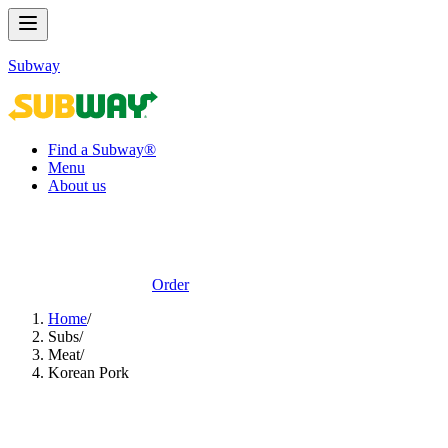
Subway
Find a Subway®
Menu
About us
Order
Home
/
Subs​​​​‌ ‍ ​‍​‍‌‍ ‌ ​‍‌‍‍‌‌‍‌ ‌‍‍‌‌‍ ‍​‍​‍​ ‍‍​‍​‍‌ ​ ‌‍​‌‌‍ ‍‌‍‍‌‌ ‌​‌ ‍‌​‍ ‍‌‍‍‌‌‍ ​‍​‍​‍ ​​‍​‍‌‍‍​‌ ​‍‌‍‌‌‌‍‌‍​‍​‍​ ‍‍​‍​‍‌‍‍​‌ ‌​‌ ‌​‌ ​​‌ ​ ​ ‍‍​‍ ​‍ ‌‍ ‍‌‍ ‌ ​‍‌‍‌​‌‍‍‌‌‍​ ​‍ ‌‌‍​‍‌‍‍‌‌ ‌​‌‍‌‌‌ ​ ​‍ ‌‌‍‌ ‌ ​‍‌‍ ‌ ‌‌‌ ​​​‍ ‌‌ ​ ‌ ‌​‌ ‌‌‌‍‌​‌‍‍‌‌‍ ​‍ ‍‌ ‌‍‌‍‌‌‌ ​‍‌‍​ ‌‍‌‌‌‍ ​​‍ ‍‌‍​‌‌ ​​‌ ​​​‍ ‌‍‍‌‌‍ ‍‌ ‌​‌‍‌‌‌‍ ‍‌ ‌​​‍ ‌‍‌‌‌‍‌​‌‍‍‌‌ ‌​​‍ ‌‍ ‌‌‍ ‌‍‌​‌‍‌‌​ ‌‌ ​​‌ ​‍‌‍‌‌‌ ​ ‌‍‌‌‌‍ ‍‌ ‌​‌‍​‌‌ ‌​‌‍‍‌‌‍ ‌‍ ‍​ ‍ ‌‍‍‌‌‍‌​​ ‌‌‍‌​​ ‌‍‌‍‌‍‌‍‌​​ ‍‌​ ​ ​ ​‍‌‍‌‍​‍ ‌​ ‌​​ ‍‌​ ‍‌​ ​‌​‍ ‌​ ‌​​ ​ ‌‍‌‍‌‍‌‌​‍ ‌​ ‍​‌‍​ ​ ​‍‌‍‌‍​‍ ‌​ ​ ​ ‌​‌‍​‍‌‍​‍​ ‍‌‌‍​ ‌‍‌‍​ ​ ‌‍​ ​ ​​​ ‍‌​ ‌‍​ ‍ ‌ ‌​‌ ‍‌‌ ​​‌‍‌‌​ ‌‌‍​ ‌‍​‌‌ ‌​‌‍‌‌‌‍‌ ‌‍ ‌ ​‍‌ ‍‌​ ‍ ‌ ​​‌‍​‌‌ ‌​‌‍‍​​ ‌‌‍ ‍‌‍​‌‌‍ ‌‌‍‌‌​‍‌‌​ ‌‌‌​​‍‌‌ ‌‍‍ ‌‍‌‌‌ ‍‌​‍‌‌​ ​ ‌​‌​​‍‌‌​ ​ ‌​‌​​‍‌‌​ ​‍​ ​‍‌‍‌‌‌‍ ‍​‍‌‌​ ​‍​ ​‍​‍‌‌​ ‌‌‌​‌​​‍ ‍‌ ‌‍‌‍​‌‌‍ ​‌ ‌‌‌‍‌‌​ ‌‍​‍‌‍​‌‌ ​ ‌‍‌‌‌‌‌‌‌ ​‍‌‍ ​​ ‌‌‍‍​‌ ‌​‌ ‌​‌ ​​‌ ​ ​‍‌‌​ ​ ‌​​‌​‍‌‌​ ​‍‌​‌‍​‍‌‌​ ​‍‌​‌‍‌‍ ‍‌‍ ‌ ​‍‌‍‌​‌‍‍‌‌‍​ ​‍ ‌‌‍​‍‌‍‍‌‌ ‌​‌‍‌‌‌ ​ ​‍ ‌‌‍‌ ‌ ​‍‌‍ ‌ ‌‌‌ ​​​‍ ‌‌ ​ ‌ ‌​‌ ‌‌‌‍‌​‌‍‍‌‌‍ ​‍ ‍‌ ‌‍‌‍‌‌‌ ​‍‌‍​ ‌‍‌‌‌‍ ​​‍ ‍‌‍​‌‌ ​​‌ ​​​‍‌‍‌‍‍‌‌‍‌​​ ‌‌‍‌​​ ‌‍‌‍‌‍‌‍‌​​ ‍‌​ ​ ​ ​‍‌‍‌‍​‍ ‌​ ‌​​ ‍‌​ ‍‌​ ​‌​‍ ‌​ ‌​​ ​ ‌‍‌‍‌‍‌‌​‍ ‌​ ‍​‌‍​ ​ ​‍‌‍‌‍​‍ ‌​ ​ ​ ‌​‌‍​‍‌‍​‍​ ‍‌‌‍​ ‌‍‌‍​ ​ ‌‍​ ​ ​​​ ‍‌​ ‌‍​‍‌‍‌ ‌​‌ ‍‌‌ ​​‌‍‌‌​ ‌‌‍​ ‌‍​‌‌ ‌​‌‍‌‌‌‍‌ ‌‍ ‌ ​‍‌ ‍‌​‍‌‍‌ ​​‌‍​‌‌ ‌​‌‍‍​​ ‌‌‍ ‍‌‍​‌‌‍ ‌‌‍‌‌​‍‌‌​ ‌‌‌​​‍‌‌ ‌‍‍ ‌‍‌‌‌ ‍‌​‍‌‌​ ​ ‌​‌​​‍‌‌​ ​ ‌​‌​​‍‌‌​ ​‍​ ​‍‌‍‌‌‌‍ ‍​‍‌‌​ ​‍​ ​‍​‍‌‌​ ‌‌‌​‌​​‍ ‍‌ ‌‍‌‍​‌‌‍ ​‌ ‌‌‌‍‌‌​‍‌‍‌ ​​‌‍‌‌‌ ​‍‌ ​ ‌ ​​‌‍‌‌‌‍​ ‌ ‌​‌‍‍‌‌ ‌‍‌‍‌‌​ ‌‌ ​​‌ ‌‌‌‍​‍‌‍ ​‌‍‍‌‌ ​ ‌‍‍​‌‍‌‌‌‍‌​​‍​‍‌ ‌
/
Meat​​​​‌ ‍ ​‍​‍‌‍ ‌ ​‍‌‍‍‌‌‍‌ ‌‍‍‌‌‍ ‍​‍​‍​ ‍‍​‍​‍‌ ​ ‌‍​‌‌‍ ‍‌‍‍‌‌ ‌​‌ ‍‌​‍ ‍‌‍‍‌‌‍ ​‍​‍​‍ ​​‍​‍‌‍‍​‌ ​‍‌‍‌‌‌‍‌‍​‍​‍​ ‍‍​‍​‍‌‍‍​‌ ‌​‌ ‌​‌ ​​‌ ​ ​ ‍‍​‍ ​‍ ‌‍ ‍‌‍ ‌ ​‍‌‍‌​‌‍‍‌‌‍​ ​‍ ‌‌‍​‍‌‍‍‌‌ ‌​‌‍‌‌‌ ​ ​‍ ‌‌‍‌ ‌ ​‍‌‍ ‌ ‌‌‌ ​​​‍ ‌‌ ​ ‌ ‌​‌ ‌‌‌‍‌​‌‍‍‌‌‍ ​‍ ‍‌ ‌‍‌‍‌‌‌ ​‍‌‍​ ‌‍‌‌‌‍ ​​‍ ‍‌‍​‌‌ ​​‌ ​​​‍ ‌‍‍‌‌‍ ‍‌ ‌​‌‍‌‌‌‍ ‍‌ ‌​​‍ ‌‍‌‌‌‍‌​‌‍‍‌‌ ‌​​‍ ‌‍ ‌‌‍ ‌‍‌​‌‍‌‌​ ‌‌ ​​‌ ​‍‌‍‌‌‌ ​ ‌‍‌‌‌‍ ‍‌ ‌​‌‍​‌‌ ‌​‌‍‍‌‌‍ ‌‍ ‍​ ‍ ‌‍‍‌‌‍‌​​ ‌​ ‌​‌‍‌‍​ ​​​ ‍‌‌‍​ ‌‍​‍​ ‌‌‌‍​‍​‍ ‌‌‍​‌​ ​​‌‍​‌‌‍​‌​‍ ‌​ ‌​​ ‌ ​ ‌ ​ ‌‌​‍ ‌‌‍​‌‌‍‌‌​ ‍‌‌‍‌‍​‍ ‌​ ​‍‌‍‌‍‌‍‌​‌‍​ ‌‍​ ​ ‍‌​ ‍​‌‍​ ​ ​ ​ ‌ ​ ‍‌​ ‍‌​ ‍ ‌ ‌​‌ ‍‌‌ ​​‌‍‌‌​ ‌‌ ​ ‌ ‌‌‌‍​‍‌‍​ ‌‍​‌‌ ‌​‌‍‌‌‌‍‌ ‌‍ ‌ ​‍‌ ‍‌​ ‍ ‌ ​​‌‍​‌‌ ‌​‌‍‍​​ ‌‌‍ ‍‌‍​‌‌‍ ‌‌‍‌‌​‍‌‌​ ‌‌‌​​‍‌‌ ‌‍‍ ‌‍‌‌‌ ‍‌​‍‌‌​ ​ ‌​‌​​‍‌‌​ ​ ‌​‌​​‍‌‌​ ​‍​ ​‍‌‍‌‌‌‍ ‍​‍‌‌​ ​‍​ ​‍​‍‌‌​ ‌‌‌​‌​​‍ ‍‌ ‌‍‌‍​‌‌‍ ​‌ ‌‌‌‍‌‌​ ‌‍​‍‌‍​‌‌ ​ ‌‍‌‌‌‌‌‌‌ ​‍‌‍ ​​ ‌‌‍‍​‌ ‌​‌ ‌​‌ ​​‌ ​ ​‍‌‌​ ​ ‌​​‌​‍‌‌​ ​‍‌​‌‍​‍‌‌​ ​‍‌​‌‍‌‍ ‍‌‍ ‌ ​‍‌‍‌​‌‍‍‌‌‍​ ​‍ ‌‌‍​‍‌‍‍‌‌ ‌​‌‍‌‌‌ ​ ​‍ ‌‌‍‌ ‌ ​‍‌‍ ‌ ‌‌‌ ​​​‍ ‌‌ ​ ‌ ‌​‌ ‌‌‌‍‌​‌‍‍‌‌‍ ​‍ ‍‌ ‌‍‌‍‌‌‌ ​‍‌‍​ ‌‍‌‌‌‍ ​​‍ ‍‌‍​‌‌ ​​‌ ​​​‍‌‍‌‍‍‌‌‍‌​​ ‌​ ‌​‌‍‌‍​ ​​​ ‍‌‌‍​ ‌‍​‍​ ‌‌‌‍​‍​‍ ‌‌‍​‌​ ​​‌‍​‌‌‍​‌​‍ ‌​ ‌​​ ‌ ​ ‌ ​ ‌‌​‍ ‌‌‍​‌‌‍‌‌​ ‍‌‌‍‌‍​‍ ‌​ ​‍‌‍‌‍‌‍‌​‌‍​ ‌‍​ ​ ‍‌​ ‍​‌‍​ ​ ​ ​ ‌ ​ ‍‌​ ‍‌​‍‌‍‌ ‌​‌ ‍‌‌ ​​‌‍‌‌​ ‌‌ ​ ‌ ‌‌‌‍​‍‌‍​ ‌‍​‌‌ ‌​‌‍‌‌‌‍‌ ‌‍ ‌ ​‍‌ ‍‌​‍‌‍‌ ​​‌‍​‌‌ ‌​‌‍‍​​ ‌‌‍ ‍‌‍​‌‌‍ ‌‌‍‌‌​‍‌‌​ ‌‌‌​​‍‌‌ ‌‍‍ ‌‍‌‌‌ ‍‌​‍‌‌​ ​ ‌​‌​​‍‌‌​ ​ ‌​‌​​‍‌‌​ ​‍​ ​‍‌‍‌‌‌‍ ‍​‍‌‌​ ​‍​ ​‍​‍‌‌​ ‌‌‌​‌​​‍ ‍‌ ‌‍‌‍​‌‌‍ ​‌ ‌‌‌‍‌‌​‍‌‍‌ ​​‌‍‌‌‌ ​‍‌ ​ ‌ ​​‌‍‌‌‌‍​ ‌ ‌​‌‍‍‌‌ ‌‍‌‍‌‌​ ‌‌ ​​‌ ‌‌‌‍​‍‌‍ ​‌‍‍‌‌ ​ ‌‍‍​‌‍‌‌‌‍‌​​‍​‍‌ ‌
/
Korean Pork​​​​‌ ‍ ​‍​‍‌‍ ‌ ​‍‌‍‍‌‌‍‌ ‌‍‍‌‌‍ ‍​‍​‍​ ‍‍​‍​‍‌ ​ ‌‍​‌‌‍ ‍‌‍‍‌‌ ‌​‌ ‍‌​‍ ‍‌‍‍‌‌‍ ​‍​‍​‍ ​​‍​‍‌‍‍​‌ ​‍‌‍‌‌‌‍‌‍​‍​‍​ ‍‍​‍​‍‌‍‍​‌ ‌​‌ ‌​‌ ​​‌ ​ ​ ‍‍​‍ ​‍ ‌‍ ‍‌‍ ‌ ​‍‌‍‌​‌‍‍‌‌‍​ ​‍ ‌‌‍​‍‌‍‍‌‌ ‌​‌‍‌‌‌ ​ ​‍ ‌‌‍‌ ‌ ​‍‌‍ ‌ ‌‌‌ ​​​‍ ‌‌ ​ ‌ ‌​‌ ‌‌‌‍‌​‌‍‍‌‌‍ ​‍ ‍‌ ‌‍‌‍‌‌‌ ​‍‌‍​ ‌‍‌‌‌‍ ​​‍ ‍‌‍​‌‌ ​​‌ ​​​‍ ‌‍‍‌‌‍ ‍‌ ‌​‌‍‌‌‌‍ ‍‌ ‌​​‍ ‌‍‌‌‌‍‌​‌‍‍‌‌ ‌​​‍ ‌‍ ‌‌‍ ‌‍‌​‌‍‌‌​ ‌‌ ​​‌ ​‍‌‍‌‌‌ ​ ‌‍‌‌‌‍ ‍‌ ‌​‌‍​‌‌ ‌​‌‍‍‌‌‍ ‌‍ ‍​ ‍ ‌‍‍‌‌‍‌​​ ‌​ ‍​​ ‌​​ ‍​​ ​ ‌‍​‌‌‍​‌‌‍‌‌​ ‍‌​‍ ‌‌‍‌‌​ ‍‌​ ​ ​ ​​​‍ ‌​ ‌​​ ​ ​ ‌‌‌‍​‍​‍ ‌​ ‍‌‌‍​‌​ ‌‍‌‍‌‍​‍ ‌‌‍‌‌‌‍‌​​ ‌‌​ ‌​​ ‌‌​ ​‌​ ‌‍​ ​ ‌‍‌‍‌‍​‌​ ‌‌​ ‌​​ ‍ ‌ ‌​‌ ‍‌‌ ​​‌‍‌‌​ ‌‌ ​​‌ ​‍‌‍ ‌‍‌​‌ ‌‌‌‍​ ‌ ‌​​ ‍ ‌ ​​‌‍​‌‌ ‌​‌‍‍​​ ‌‌‍ ‍‌‍​‌‌‍ ‌‌‍‌‌​‍‌‌​ ‌‌‌​​‍‌‌ ‌‍‍ ‌‍‌‌‌ ‍‌​‍‌‌​ ​ ‌​‌​​‍‌‌​ ​ ‌​‌​​‍‌‌​ ​‍​ ​‍‌‍‌‌‌‍ ‍​‍‌‌​ ​‍​ ​‍​‍‌‌​ ‌‌‌​‌​​‍ ‍‌ ‌‍‌‍​‌‌‍ ​‌ ‌‌‌‍‌‌​ ‌‍​‍‌‍​‌‌ ​ ‌‍‌‌‌‌‌‌‌ ​‍‌‍ ​​ ‌‌‍‍​‌ ‌​‌ ‌​‌ ​​‌ ​ ​‍‌‌​ ​ ‌​​‌​‍‌‌​ ​‍‌​‌‍​‍‌‌​ ​‍‌​‌‍‌‍ ‍‌‍ ‌ ​‍‌‍‌​‌‍‍‌‌‍​ ​‍ ‌‌‍​‍‌‍‍‌‌ ‌​‌‍‌‌‌ ​ ​‍ ‌‌‍‌ ‌ ​‍‌‍ ‌ ‌‌‌ ​​​‍ ‌‌ ​ ‌ ‌​‌ ‌‌‌‍‌​‌‍‍‌‌‍ ​‍ ‍‌ ‌‍‌‍‌‌‌ ​‍‌‍​ ‌‍‌‌‌‍ ​​‍ ‍‌‍​‌‌ ​​‌ ​​​‍‌‍‌‍‍‌‌‍‌​​ ‌​ ‍​​ ‌​​ ‍​​ ​ ‌‍​‌‌‍​‌‌‍‌‌​ ‍‌​‍ ‌‌‍‌‌​ ‍‌​ ​ ​ ​​​‍ ‌​ ‌​​ ​ ​ ‌‌‌‍​‍​‍ ‌​ ‍‌‌‍​‌​ ‌‍‌‍‌‍​‍ ‌‌‍‌‌‌‍‌​​ ‌‌​ ‌​​ ‌‌​ ​‌​ ‌‍​ ​ ‌‍‌‍‌‍​‌​ ‌‌​ ‌​​‍‌‍‌ ‌​‌ ‍‌‌ ​​‌‍‌‌​ ‌‌ ​​‌ ​‍‌‍ ‌‍‌​‌ ‌‌‌‍​ ‌ ‌​​‍‌‍‌ ​​‌‍​‌‌ ‌​‌‍‍​​ ‌‌‍ ‍‌‍​‌‌‍ ‌‌‍‌‌​‍‌‌​ ‌‌‌​​‍‌‌ ‌‍‍ ‌‍‌‌‌ ‍‌​‍‌‌​ ​ ‌​‌​​‍‌‌​ ​ ‌​‌​​‍‌‌​ ​‍​ ​‍‌‍‌‌‌‍ ‍​‍‌‌​ ​‍​ ​‍​‍‌‌​ ‌‌‌​‌​​‍ ‍‌ ‌‍‌‍​‌‌‍ ​‌ ‌‌‌‍‌‌​‍‌‍‌ ​​‌‍‌‌‌ ​‍‌ ​ ‌ ​​‌‍‌‌‌‍​ ‌ ‌​‌‍‍‌‌ ‌‍‌‍‌‌​ ‌‌ ​​‌ ‌‌‌‍​‍‌‍ ​‌‍‍‌‌ ​ ‌‍‍​‌‍‌‌‌‍‌​​‍​‍‌ ‌