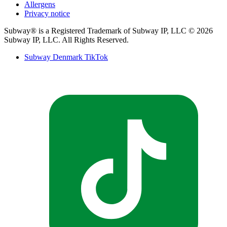
Allergens​​​​‌ ‍ ​‍​‍‌‍ ‌ ​‍‌‍‍‌‌‍‌ ‌‍‍‌‌‍ ‍​‍​‍​ ‍‍​‍​‍‌ ​ ‌‍​‌‌‍ ‍‌‍‍‌‌ ‌​‌ ‍‌​‍ ‍‌‍‍‌‌‍ ​‍​‍​‍ ​​‍​‍‌‍‍​‌ ​‍‌‍‌‌‌‍‌‍​‍​‍​ ‍‍​‍​‍‌‍‍​‌ ‌​‌ ‌​‌ ​​‌ ​ ​ ‍‍​‍ ​‍ ‌‍ ‍‌‍ ‌ ​‍‌‍‌​‌‍‍‌‌‍​ ​‍ ‌‌‍​‍‌‍‍‌‌ ‌​‌‍‌‌‌ ​ ​‍ ‌‌‍‌ ‌ ​‍‌‍ ‌ ‌‌‌ ​​​‍ ‌‌ ​ ‌ ‌​‌ ‌‌‌‍‌​‌‍‍‌‌‍ ​‍ ‍‌ ‌‍‌‍‌‌‌ ​‍‌‍​ ‌‍‌‌‌‍ ​​‍ ‍‌‍​‌‌ ​​‌ ​​​‍ ‌‍‍‌‌‍ ‍‌ ‌​‌‍‌‌‌‍ ‍‌ ‌​​‍ ‌‍‌‌‌‍‌​‌‍‍‌‌ ‌​​‍ ‌‍ ‌‌‍ ‌‍‌​‌‍‌‌​ ‌‌ ​​‌ ​‍‌‍‌‌‌ ​ ‌‍‌‌‌‍ ‍‌ ‌​‌‍​‌‌ ‌​‌‍‍‌‌‍ ‌‍ ‍​ ‍ ‌‍‍‌‌‍‌​​ ‌​ ‌​​ ‍​​ ‌ ‌‍​‍​ ‌​​ ​‌​ ​​‌‍‌​​‍ ‌‌‍‌​​ ‍​‌‍​‍‌‍​‍​‍ ‌​ ‌​‌‍‌‍​ ​​​ ‌​​‍ ‌‌‍​‍​ ‌ ​ ‌ ​ ​ ​‍ ‌​ ‌‍​ ‍‌‌‍‌‍​ ‌​​ ‍​‌‍​ ​ ​‌‌‍‌‍‌‍​ ‌‍‌‍​ ‌‍​ ‌‌​ ‍ ‌ ‌​‌ ‍‌‌ ​​‌‍‌‌​ ‌‌ ‌ ‌‍‌‌‌‍​‍‌ ​ ‌‍‍‌‌ ‌​‌‍‌‌‌​ ‍‌‍​‌‌ ‌‍‌‍‍‌‌‍‌ ‌‍​‌‌ ‌​‌‍‍‌‌‍ ‌‍ ‍‌​‍‌‌ ‌​‌‍‌‌‌‍ ‌​ ‍ ‌ ​​‌‍​‌‌ ‌​‌‍‍​​ ‌‌‍ ​‌‍​‌‌‍​‍‌‍‌‌‌‍ ​​‍‌‌​ ‌‌‌​​‍‌‌ ‌‍‍ ‌‍‌‌‌ ‍‌​‍‌‌​ ​ ‌​‌​​‍‌‌​ ​ ‌​‌​​‍‌‌​ ​‍​ ​‍‌‍‌‌‌‍ ‍​‍‌‌​ ​‍​ ​‍​‍‌‌​ ‌‌‌​‌​​‍ ‍‌ ‌‍‌‍​‌‌‍ ​‌ ‌‌‌‍‌‌​ ‌‍​‍‌‍​‌‌ ​ ‌‍‌‌‌‌‌‌‌ ​‍‌‍ ​​ ‌‌‍‍​‌ ‌​‌ ‌​‌ ​​‌ ​ ​‍‌‌​ ​ ‌​​‌​‍‌‌​ ​‍‌​‌‍​‍‌‌​ ​‍‌​‌‍‌‍ ‍‌‍ ‌ ​‍‌‍‌​‌‍‍‌‌‍​ ​‍ ‌‌‍​‍‌‍‍‌‌ ‌​‌‍‌‌‌ ​ ​‍ ‌‌‍‌ ‌ ​‍‌‍ ‌ ‌‌‌ ​​​‍ ‌‌ ​ ‌ ‌​‌ ‌‌‌‍‌​‌‍‍‌‌‍ ​‍ ‍‌ ‌‍‌‍‌‌‌ ​‍‌‍​ ‌‍‌‌‌‍ ​​‍ ‍‌‍​‌‌ ​​‌ ​​​‍‌‍‌‍‍‌‌‍‌​​ ‌​ ‌​​ ‍​​ ‌ ‌‍​‍​ ‌​​ ​‌​ ​​‌‍‌​​‍ ‌‌‍‌​​ ‍​‌‍​‍‌‍​‍​‍ ‌​ ‌​‌‍‌‍​ ​​​ ‌​​‍ ‌‌‍​‍​ ‌ ​ ‌ ​ ​ ​‍ ‌​ ‌‍​ ‍‌‌‍‌‍​ ‌​​ ‍​‌‍​ ​ ​‌‌‍‌‍‌‍​ ‌‍‌‍​ ‌‍​ ‌‌​‍‌‍‌ ‌​‌ ‍‌‌ ​​‌‍‌‌​ ‌‌ ‌ ‌‍‌‌‌‍​‍‌ ​ ‌‍‍‌‌ ‌​‌‍‌‌‌​ ‍‌‍​‌‌ ‌‍‌‍‍‌‌‍‌ ‌‍​‌‌ ‌​‌‍‍‌‌‍ ‌‍ ‍‌​‍‌‌ ‌​‌‍‌‌‌‍ ‌​‍‌‍‌ ​​‌‍​‌‌ ‌​‌‍‍​​ ‌‌‍ ​‌‍​‌‌‍​‍‌‍‌‌‌‍ ​​‍‌‌​ ‌‌‌​​‍‌‌ ‌‍‍ ‌‍‌‌‌ ‍‌​‍‌‌​ ​ ‌​‌​​‍‌‌​ ​ ‌​‌​​‍‌‌​ ​‍​ ​‍‌‍‌‌‌‍ ‍​‍‌‌​ ​‍​ ​‍​‍‌‌​ ‌‌‌​‌​​‍ ‍‌ ‌‍‌‍​‌‌‍ ​‌ ‌‌‌‍‌‌​‍‌‍‌ ​​‌‍‌‌‌ ​‍‌ ​ ‌ ​​‌‍‌‌‌‍​ ‌ ‌​‌‍‍‌‌ ‌‍‌‍‌‌​ ‌‌ ​​‌ ‌‌‌‍​‍‌‍ ​‌‍‍‌‌ ​ ‌‍‍​‌‍‌‌‌‍‌​​‍​‍‌ ‌
Privacy notice​​​​‌ ‍ ​‍​‍‌‍ ‌ ​‍‌‍‍‌‌‍‌ ‌‍‍‌‌‍ ‍​‍​‍​ ‍‍​‍​‍‌ ​ ‌‍​‌‌‍ ‍‌‍‍‌‌ ‌​‌ ‍‌​‍ ‍‌‍‍‌‌‍ ​‍​‍​‍ ​​‍​‍‌‍‍​‌ ​‍‌‍‌‌‌‍‌‍​‍​‍​ ‍‍​‍​‍‌‍‍​‌ ‌​‌ ‌​‌ ​​‌ ​ ​ ‍‍​‍ ​‍ ‌‍ ‍‌‍ ‌ ​‍‌‍‌​‌‍‍‌‌‍​ ​‍ ‌‌‍​‍‌‍‍‌‌ ‌​‌‍‌‌‌ ​ ​‍ ‌‌‍‌ ‌ ​‍‌‍ ‌ ‌‌‌ ​​​‍ ‌‌ ​ ‌ ‌​‌ ‌‌‌‍‌​‌‍‍‌‌‍ ​‍ ‍‌ ‌‍‌‍‌‌‌ ​‍‌‍​ ‌‍‌‌‌‍ ​​‍ ‍‌‍​‌‌ ​​‌ ​​​‍ ‌‍‍‌‌‍ ‍‌ ‌​‌‍‌‌‌‍ ‍‌ ‌​​‍ ‌‍‌‌‌‍‌​‌‍‍‌‌ ‌​​‍ ‌‍ ‌‌‍ ‌‍‌​‌‍‌‌​ ‌‌ ​​‌ ​‍‌‍‌‌‌ ​ ‌‍‌‌‌‍ ‍‌ ‌​‌‍​‌‌ ‌​‌‍‍‌‌‍ ‌‍ ‍​ ‍ ‌‍‍‌‌‍‌​​ ‌​ ‍‌​ ‍​‌‍​‍‌‍‌​‌‍​‍​ ‌​​ ‌ ​ ​‍​‍ ‌‌‍‌​‌‍​ ‌‍‌‌‌‍‌‍​‍ ‌​ ‌​​ ‍​​ ​‍​ ‌‍​‍ ‌‌‍​‌‌‍​ ‌‍​ ​ ‌ ​‍ ‌​ ​ ​ ​ ​ ‌‌​ ​​‌‍​‌​ ‌‌​ ​‍‌‍​ ‌‍‌​​ ‌​‌‍‌‌​ ‌‌​ ‍ ‌ ‌​‌ ‍‌‌ ​​‌‍‌‌​ ‌‌ ‌ ‌‍‌‌‌‍​‍‌ ​ ‌‍‍‌‌ ‌​‌‍‌‌‌​ ‍‌‍​‌‌ ‌‍‌‍‍‌‌‍‌ ‌‍​‌‌ ‌​‌‍‍‌‌‍ ‌‍ ‍‌​‍‌‌ ‌​‌‍‌‌‌‍ ‌​ ‍ ‌ ​​‌‍​‌‌ ‌​‌‍‍​​ ‌‌‍ ​‌‍​‌‌‍​‍‌‍‌‌‌‍ ​​‍‌‌​ ‌‌‌​​‍‌‌ ‌‍‍ ‌‍‌‌‌ ‍‌​‍‌‌​ ​ ‌​‌​​‍‌‌​ ​ ‌​‌​​‍‌‌​ ​‍​ ​‍‌‍‌‌‌‍ ‍​‍‌‌​ ​‍​ ​‍​‍‌‌​ ‌‌‌​‌​​‍ ‍‌ ‌‍‌‍​‌‌‍ ​‌ ‌‌‌‍‌‌​ ‌‍​‍‌‍​‌‌ ​ ‌‍‌‌‌‌‌‌‌ ​‍‌‍ ​​ ‌‌‍‍​‌ ‌​‌ ‌​‌ ​​‌ ​ ​‍‌‌​ ​ ‌​​‌​‍‌‌​ ​‍‌​‌‍​‍‌‌​ ​‍‌​‌‍‌‍ ‍‌‍ ‌ ​‍‌‍‌​‌‍‍‌‌‍​ ​‍ ‌‌‍​‍‌‍‍‌‌ ‌​‌‍‌‌‌ ​ ​‍ ‌‌‍‌ ‌ ​‍‌‍ ‌ ‌‌‌ ​​​‍ ‌‌ ​ ‌ ‌​‌ ‌‌‌‍‌​‌‍‍‌‌‍ ​‍ ‍‌ ‌‍‌‍‌‌‌ ​‍‌‍​ ‌‍‌‌‌‍ ​​‍ ‍‌‍​‌‌ ​​‌ ​​​‍‌‍‌‍‍‌‌‍‌​​ ‌​ ‍‌​ ‍​‌‍​‍‌‍‌​‌‍​‍​ ‌​​ ‌ ​ ​‍​‍ ‌‌‍‌​‌‍​ ‌‍‌‌‌‍‌‍​‍ ‌​ ‌​​ ‍​​ ​‍​ ‌‍​‍ ‌‌‍​‌‌‍​ ‌‍​ ​ ‌ ​‍ ‌​ ​ ​ ​ ​ ‌‌​ ​​‌‍​‌​ ‌‌​ ​‍‌‍​ ‌‍‌​​ ‌​‌‍‌‌​ ‌‌​‍‌‍‌ ‌​‌ ‍‌‌ ​​‌‍‌‌​ ‌‌ ‌ ‌‍‌‌‌‍​‍‌ ​ ‌‍‍‌‌ ‌​‌‍‌‌‌​ ‍‌‍​‌‌ ‌‍‌‍‍‌‌‍‌ ‌‍​‌‌ ‌​‌‍‍‌‌‍ ‌‍ ‍‌​‍‌‌ ‌​‌‍‌‌‌‍ ‌​‍‌‍‌ ​​‌‍​‌‌ ‌​‌‍‍​​ ‌‌‍ ​‌‍​‌‌‍​‍‌‍‌‌‌‍ ​​‍‌‌​ ‌‌‌​​‍‌‌ ‌‍‍ ‌‍‌‌‌ ‍‌​‍‌‌​ ​ ‌​‌​​‍‌‌​ ​ ‌​‌​​‍‌‌​ ​‍​ ​‍‌‍‌‌‌‍ ‍​‍‌‌​ ​‍​ ​‍​‍‌‌​ ‌‌‌​‌​​‍ ‍‌ ‌‍‌‍​‌‌‍ ​‌ ‌‌‌‍‌‌​‍‌‍‌ ​​‌‍‌‌‌ ​‍‌ ​ ‌ ​​‌‍‌‌‌‍​ ‌ ‌​‌‍‍‌‌ ‌‍‌‍‌‌​ ‌‌ ​​‌ ‌‌‌‍​‍‌‍ ​‌‍‍‌‌ ​ ‌‍‍​‌‍‌‌‌‍‌​​‍​‍‌ ‌
Subway® is a Registered Trademark of Subway IP, LLC © 2026
Subway IP, LLC. All Rights Reserved.​​​​‌ ‍ ​‍​‍‌‍ ‌ ​‍‌‍‍‌‌‍‌ ‌‍‍‌‌‍ ‍​‍​‍​ ‍‍​‍​‍‌ ​ ‌‍​‌‌‍ ‍‌‍‍‌‌ ‌​‌ ‍‌​‍ ‍‌‍‍‌‌‍ ​‍​‍​‍ ​​‍​‍‌‍‍​‌ ​‍‌‍‌‌‌‍‌‍​‍​‍​ ‍‍​‍​‍‌‍‍​‌ ‌​‌ ‌​‌ ​​‌ ​ ​ ‍‍​‍ ​‍ ‌‍ ‍‌‍ ‌ ​‍‌‍‌​‌‍‍‌‌‍​ ​‍ ‌‌‍​‍‌‍‍‌‌ ‌​‌‍‌‌‌ ​ ​‍ ‌‌‍‌ ‌ ​‍‌‍ ‌ ‌‌‌ ​​​‍ ‌‌ ​ ‌ ‌​‌ ‌‌‌‍‌​‌‍‍‌‌‍ ​‍ ‍‌ ‌‍‌‍‌‌‌ ​‍‌‍​ ‌‍‌‌‌‍ ​​‍ ‍‌‍​‌‌ ​​‌ ​​​‍ ‌‍‍‌‌‍ ‍‌ ‌​‌‍‌‌‌‍ ‍‌ ‌​​‍ ‌‍‌‌‌‍‌​‌‍‍‌‌ ‌​​‍ ‌‍ ‌‌‍ ‌‍‌​‌‍‌‌​ ‌‌ ​​‌ ​‍‌‍‌‌‌ ​ ‌‍‌‌‌‍ ‍‌ ‌​‌‍​‌‌ ‌​‌‍‍‌‌‍ ‌‍ ‍​ ‍ ‌‍‍‌‌‍‌​​ ‌​ ‌‍​ ​ ‌‍‌​​ ‌‌​ ​ ‌‍​‍​ ​‌​ ​​​‍ ‌​ ​‍​ ​‌​ ‌‌​ ​​​‍ ‌​ ‌​‌‍​ ‌‍​ ​ ​​​‍ ‌​ ‍​‌‍‌‌​ ‍‌​ ​‍​‍ ‌​ ‌ ‌‍‌‌​ ​‍​ ​‌​ ​‍​ ​ ​ ​ ‌‍‌‍‌‍​‍​ ‌‌​ ‍​‌‍​‌​ ‍ ‌ ‌​‌ ‍‌‌ ​​‌‍‌‌​ ‌‌ ‌ ‌‍‌‌‌‍​‍‌ ​ ‌‍‍‌‌ ‌​‌‍‌‌‌​‌‍‌‍ ‌‍ ‌ ‌​‌‍‌‌‌ ​‍​ ‍ ‌ ​​‌‍​‌‌ ‌​‌‍‍​​ ‌‌‍​ ‌‍ ‌ ​​‌ ‍‌‌ ​‍‌‍‍‌‌‍‌ ‌‍‍​‌ ‌​‌​ ‍‌‍ ‌ ‌​‌‍‍‌‌‍​ ‌‍‌‌​‍‌‌​ ‌‌‌​​‍‌‌ ‌‍‍ ‌‍‌‌‌ ‍‌​‍‌‌​ ​ ‌​‌​​‍‌‌​ ​ ‌​‌​​‍‌‌​ ​‍​ ​‍‌‍‌‌‌‍ ‍​‍‌‌​ ​‍​ ​‍​‍‌‌​ ‌‌‌​‌​​‍ ‍‌ ‌‍‌‍​‌‌‍ ​‌ ‌‌‌‍‌‌​ ‌‍​‍‌‍​‌‌ ​ ‌‍‌‌‌‌‌‌‌ ​‍‌‍ ​​ ‌‌‍‍​‌ ‌​‌ ‌​‌ ​​‌ ​ ​‍‌‌​ ​ ‌​​‌​‍‌‌​ ​‍‌​‌‍​‍‌‌​ ​‍‌​‌‍‌‍ ‍‌‍ ‌ ​‍‌‍‌​‌‍‍‌‌‍​ ​‍ ‌‌‍​‍‌‍‍‌‌ ‌​‌‍‌‌‌ ​ ​‍ ‌‌‍‌ ‌ ​‍‌‍ ‌ ‌‌‌ ​​​‍ ‌‌ ​ ‌ ‌​‌ ‌‌‌‍‌​‌‍‍‌‌‍ ​‍ ‍‌ ‌‍‌‍‌‌‌ ​‍‌‍​ ‌‍‌‌‌‍ ​​‍ ‍‌‍​‌‌ ​​‌ ​​​‍‌‍‌‍‍‌‌‍‌​​ ‌​ ‌‍​ ​ ‌‍‌​​ ‌‌​ ​ ‌‍​‍​ ​‌​ ​​​‍ ‌​ ​‍​ ​‌​ ‌‌​ ​​​‍ ‌​ ‌​‌‍​ ‌‍​ ​ ​​​‍ ‌​ ‍​‌‍‌‌​ ‍‌​ ​‍​‍ ‌​ ‌ ‌‍‌‌​ ​‍​ ​‌​ ​‍​ ​ ​ ​ ‌‍‌‍‌‍​‍​ ‌‌​ ‍​‌‍​‌​‍‌‍‌ ‌​‌ ‍‌‌ ​​‌‍‌‌​ ‌‌ ‌ ‌‍‌‌‌‍​‍‌ ​ ‌‍‍‌‌ ‌​‌‍‌‌‌​‌‍‌‍ ‌‍ ‌ ‌​‌‍‌‌‌ ​‍​‍‌‍‌ ​​‌‍​‌‌ ‌​‌‍‍​​ ‌‌‍​ ‌‍ ‌ ​​‌ ‍‌‌ ​‍‌‍‍‌‌‍‌ ‌‍‍​‌ ‌​‌​ ‍‌‍ ‌ ‌​‌‍‍‌‌‍​ ‌‍‌‌​‍‌‌​ ‌‌‌​​‍‌‌ ‌‍‍ ‌‍‌‌‌ ‍‌​‍‌‌​ ​ ‌​‌​​‍‌‌​ ​ ‌​‌​​‍‌‌​ ​‍​ ​‍‌‍‌‌‌‍ ‍​‍‌‌​ ​‍​ ​‍​‍‌‌​ ‌‌‌​‌​​‍ ‍‌ ‌‍‌‍​‌‌‍ ​‌ ‌‌‌‍‌‌​‍‌‍‌ ​​‌‍‌‌‌ ​‍‌ ​ ‌ ​​‌‍‌‌‌‍​ ‌ ‌​‌‍‍‌‌ ‌‍‌‍‌‌​ ‌‌ ​​‌ ‌‌‌‍​‍‌‍ ​‌‍‍‌‌ ​ ‌‍‍​‌‍‌‌‌‍‌​​‍​‍‌ ‌
Subway Denmark TikTok