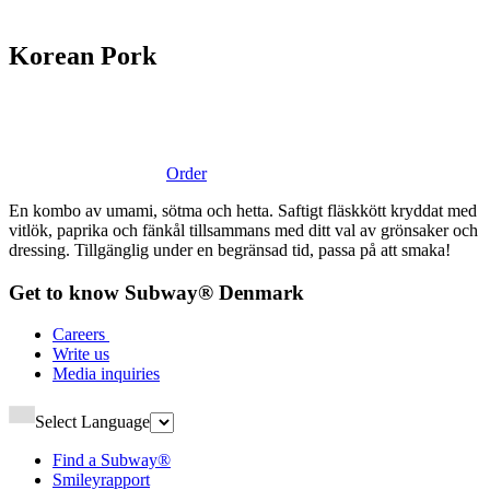
Korean Pork​​​​‌ ‍ ​‍​‍‌‍ ‌ ​‍‌‍‍‌‌‍‌ ‌‍‍‌‌‍ ‍​‍​‍​ ‍‍​‍​‍‌ ​ ‌‍​‌‌‍ ‍‌‍‍‌‌ ‌​‌ ‍‌​‍ ‍‌‍‍‌‌‍ ​‍​‍​‍ ​​‍​‍‌‍‍​‌ ​‍‌‍‌‌‌‍‌‍​‍​‍​ ‍‍​‍​‍‌‍‍​‌ ‌​‌ ‌​‌ ​​‌ ​ ​ ‍‍​‍ ​‍ ‌‍ ‍‌‍ ‌ ​‍‌‍‌​‌‍‍‌‌‍​ ​‍ ‌‌‍​‍‌‍‍‌‌ ‌​‌‍‌‌‌ ​ ​‍ ‌‌‍‌ ‌ ​‍‌‍ ‌ ‌‌‌ ​​​‍ ‌‌ ​ ‌ ‌​‌ ‌‌‌‍‌​‌‍‍‌‌‍ ​‍ ‍‌ ‌‍‌‍‌‌‌ ​‍‌‍​ ‌‍‌‌‌‍ ​​‍ ‍‌‍​‌‌ ​​‌ ​​​‍ ‌‍‍‌‌‍ ‍‌ ‌​‌‍‌‌‌‍ ‍‌ ‌​​‍ ‌‍‌‌‌‍‌​‌‍‍‌‌ ‌​​‍ ‌‍ ‌‌‍ ‌‍‌​‌‍‌‌​ ‌‌ ​​‌ ​‍‌‍‌‌‌ ​ ‌‍‌‌‌‍ ‍‌ ‌​‌‍​‌‌ ‌​‌‍‍‌‌‍ ‌‍ ‍​ ‍ ‌‍‍‌‌‍‌​​ ‌​ ‍​​ ‌​​ ‍​​ ​ ‌‍​‌‌‍​‌‌‍‌‌​ ‍‌​‍ ‌‌‍‌‌​ ‍‌​ ​ ​ ​​​‍ ‌​ ‌​​ ​ ​ ‌‌‌‍​‍​‍ ‌​ ‍‌‌‍​‌​ ‌‍‌‍‌‍​‍ ‌‌‍‌‌‌‍‌​​ ‌‌​ ‌​​ ‌‌​ ​‌​ ‌‍​ ​ ‌‍‌‍‌‍​‌​ ‌‌​ ‌​​ ‍ ‌ ‌​‌ ‍‌‌ ​​‌‍‌‌​ ‌‌ ​​‌ ​‍‌‍ ‌‍‌​‌ ‌‌‌‍​ ‌ ‌​​ ‍ ‌ ​​‌‍​‌‌ ‌​‌‍‍​​ ‌‌‍ ‍‌‍​‌‌‍ ‌‌‍‌‌​‍‌‌​ ‌‌‌​​‍‌‌ ‌‍‍ ‌‍‌‌‌ ‍‌​‍‌‌​ ​ ‌​‌​​‍‌‌​ ​ ‌​‌​​‍‌‌​ ​‍​ ​‍‌‍‌‌‌‍ ‍​‍‌‌​ ​‍​ ​‍​‍‌‌​ ‌‌‌​‌​​‍ ‍‌ ‌‍‌‍​‌‌‍ ​‌ ‌‌‌‍‌‌​ ‌‍​‍‌‍​‌‌ ​ ‌‍‌‌‌‌‌‌‌ ​‍‌‍ ​​ ‌‌‍‍​‌ ‌​‌ ‌​‌ ​​‌ ​ ​‍‌‌​ ​ ‌​​‌​‍‌‌​ ​‍‌​‌‍​‍‌‌​ ​‍‌​‌‍‌‍ ‍‌‍ ‌ ​‍‌‍‌​‌‍‍‌‌‍​ ​‍ ‌‌‍​‍‌‍‍‌‌ ‌​‌‍‌‌‌ ​ ​‍ ‌‌‍‌ ‌ ​‍‌‍ ‌ ‌‌‌ ​​​‍ ‌‌ ​ ‌ ‌​‌ ‌‌‌‍‌​‌‍‍‌‌‍ ​‍ ‍‌ ‌‍‌‍‌‌‌ ​‍‌‍​ ‌‍‌‌‌‍ ​​‍ ‍‌‍​‌‌ ​​‌ ​​​‍‌‍‌‍‍‌‌‍‌​​ ‌​ ‍​​ ‌​​ ‍​​ ​ ‌‍​‌‌‍​‌‌‍‌‌​ ‍‌​‍ ‌‌‍‌‌​ ‍‌​ ​ ​ ​​​‍ ‌​ ‌​​ ​ ​ ‌‌‌‍​‍​‍ ‌​ ‍‌‌‍​‌​ ‌‍‌‍‌‍​‍ ‌‌‍‌‌‌‍‌​​ ‌‌​ ‌​​ ‌‌​ ​‌​ ‌‍​ ​ ‌‍‌‍‌‍​‌​ ‌‌​ ‌​​‍‌‍‌ ‌​‌ ‍‌‌ ​​‌‍‌‌​ ‌‌ ​​‌ ​‍‌‍ ‌‍‌​‌ ‌‌‌‍​ ‌ ‌​​‍‌‍‌ ​​‌‍​‌‌ ‌​‌‍‍​​ ‌‌‍ ‍‌‍​‌‌‍ ‌‌‍‌‌​‍‌‌​ ‌‌‌​​‍‌‌ ‌‍‍ ‌‍‌‌‌ ‍‌​‍‌‌​ ​ ‌​‌​​‍‌‌​ ​ ‌​‌​​‍‌‌​ ​‍​ ​‍‌‍‌‌‌‍ ‍​‍‌‌​ ​‍​ ​‍​‍‌‌​ ‌‌‌​‌​​‍ ‍‌ ‌‍‌‍​‌‌‍ ​‌ ‌‌‌‍‌‌​‍‌‍‌ ​​‌‍‌‌‌ ​‍‌ ​ ‌ ​​‌‍‌‌‌‍​ ‌ ‌​‌‍‍‌‌ ‌‍‌‍‌‌​ ‌‌ ​​‌ ‌‌‌‍​‍‌‍ ​‌‍‍‌‌ ​ ‌‍‍​‌‍‌‌‌‍‌​​‍​‍‌ ‌
Order
En kombo av umami, sötma och hetta. Saftigt fläskkött kryddat med
vitlök, paprika och fänkål tillsammans med ditt val av grönsaker och
dressing. Tillgänglig under en begränsad tid, passa på att smaka!​​​​‌ ‍ ​‍​‍‌‍ ‌ ​‍‌‍‍‌‌‍‌ ‌‍‍‌‌‍ ‍​‍​‍​ ‍‍​‍​‍‌ ​ ‌‍​‌‌‍ ‍‌‍‍‌‌ ‌​‌ ‍‌​‍ ‍‌‍‍‌‌‍ ​‍​‍​‍ ​​‍​‍‌‍‍​‌ ​‍‌‍‌‌‌‍‌‍​‍​‍​ ‍‍​‍​‍‌‍‍​‌ ‌​‌ ‌​‌ ​​‌ ​ ​ ‍‍​‍ ​‍ ‌‍ ‍‌‍ ‌ ​‍‌‍‌​‌‍‍‌‌‍​ ​‍ ‌‌‍​‍‌‍‍‌‌ ‌​‌‍‌‌‌ ​ ​‍ ‌‌‍‌ ‌ ​‍‌‍ ‌ ‌‌‌ ​​​‍ ‌‌ ​ ‌ ‌​‌ ‌‌‌‍‌​‌‍‍‌‌‍ ​‍ ‍‌ ‌‍‌‍‌‌‌ ​‍‌‍​ ‌‍‌‌‌‍ ​​‍ ‍‌‍​‌‌ ​​‌ ​​​‍ ‌‍‍‌‌‍ ‍‌ ‌​‌‍‌‌‌‍ ‍‌ ‌​​‍ ‌‍‌‌‌‍‌​‌‍‍‌‌ ‌​​‍ ‌‍ ‌‌‍ ‌‍‌​‌‍‌‌​ ‌‌ ​​‌ ​‍‌‍‌‌‌ ​ ‌‍‌‌‌‍ ‍‌ ‌​‌‍​‌‌ ‌​‌‍‍‌‌‍ ‌‍ ‍​ ‍ ‌‍‍‌‌‍‌​​ ‌​ ‍​​ ‌​​ ‍​​ ​ ‌‍​‌‌‍​‌‌‍‌‌​ ‍‌​‍ ‌‌‍‌‌​ ‍‌​ ​ ​ ​​​‍ ‌​ ‌​​ ​ ​ ‌‌‌‍​‍​‍ ‌​ ‍‌‌‍​‌​ ‌‍‌‍‌‍​‍ ‌‌‍‌‌‌‍‌​​ ‌‌​ ‌​​ ‌‌​ ​‌​ ‌‍​ ​ ‌‍‌‍‌‍​‌​ ‌‌​ ‌​​ ‍ ‌ ‌​‌ ‍‌‌ ​​‌‍‌‌​ ‌‌ ​​‌ ​‍‌‍ ‌‍‌​‌ ‌‌‌‍​ ‌ ‌​​ ‍ ‌ ​​‌‍​‌‌ ‌​‌‍‍​​ ‌‌‍‌​‌‍‌‌‌ ​ ‌‍​ ‌ ​‍‌‍‍‌‌ ​​‌ ‌​‌‍‍‌‌‍ ‌‍ ‍​‍‌‌​ ‌‌‌​​‍‌‌ ‌‍‍ ‌‍‌‌‌ ‍‌​‍‌‌​ ​ ‌​‌​​‍‌‌​ ​ ‌​‌​​‍‌‌​ ​‍​ ​‍‌‍‌‌‌‍ ‍​‍‌‌​ ​‍​ ​‍​‍‌‌​ ‌‌‌​‌​​‍ ‍‌ ‌‍‌‍​‌‌‍ ​‌ ‌‌‌‍‌‌​‍ ‍‌ ‌‍‌‍​‌‌‍ ​‌ ‌‌‌‍‌‌​‍‌‌​ ‌‌‌​​‍‌‌ ‌‍‍ ‌‍‌‌‌ ‍‌​‍‌‌​ ​ ‌​‌​​‍‌‌​ ​ ‌​‌​​‍‌‌​ ​‍​ ​‍​ ‌ ‌‍‌‍‌‍‌‍​ ​ ‌‍​‍​ ‌‌​ ‌‌‌‍​‌​ ‌‍​ ‍​​ ​‍​ ‍‌​‍‌‌​ ​‍​ ​‍​‍‌‌​ ‌‌‌​‌​​‍ ‍‌‍​ ‌‍‍​‌‍‍‌‌‍ ​‌‍‌​‌ ​‍‌‍‌‌‌‍ ‍​‍‌‌​ ‌‌‌​​‍‌‌ ‌‍‍ ‌‍‌‌‌ ‍‌​‍‌‌​ ​ ‌​‌​​‍‌‌​ ​ ‌​‌​​‍‌‌​ ​‍​ ​‍​ ‌​​ ‌ ​ ‍‌​ ​‍‌‍‌​‌‍‌​​ ​‌​ ​​​ ‌ ​ ​‌​ ‌ ​ ‌​​‍‌‌​ ​‍​ ​‍​‍‌‌​ ‌‌‌​‌​​‍ ‍‌ ‌​‌‍‌‌‌ ‍​‌ ‌​​ ‌‍​‍‌‍​‌‌ ​ ‌‍‌‌‌‌‌‌‌ ​‍‌‍ ​​ ‌‌‍‍​‌ ‌​‌ ‌​‌ ​​‌ ​ ​‍‌‌​ ​ ‌​​‌​‍‌‌​ ​‍‌​‌‍​‍‌‌​ ​‍‌​‌‍‌‍ ‍‌‍ ‌ ​‍‌‍‌​‌‍‍‌‌‍​ ​‍ ‌‌‍​‍‌‍‍‌‌ ‌​‌‍‌‌‌ ​ ​‍ ‌‌‍‌ ‌ ​‍‌‍ ‌ ‌‌‌ ​​​‍ ‌‌ ​ ‌ ‌​‌ ‌‌‌‍‌​‌‍‍‌‌‍ ​‍ ‍‌ ‌‍‌‍‌‌‌ ​‍‌‍​ ‌‍‌‌‌‍ ​​‍ ‍‌‍​‌‌ ​​‌ ​​​‍‌‍‌‍‍‌‌‍‌​​ ‌​ ‍​​ ‌​​ ‍​​ ​ ‌‍​‌‌‍​‌‌‍‌‌​ ‍‌​‍ ‌‌‍‌‌​ ‍‌​ ​ ​ ​​​‍ ‌​ ‌​​ ​ ​ ‌‌‌‍​‍​‍ ‌​ ‍‌‌‍​‌​ ‌‍‌‍‌‍​‍ ‌‌‍‌‌‌‍‌​​ ‌‌​ ‌​​ ‌‌​ ​‌​ ‌‍​ ​ ‌‍‌‍‌‍​‌​ ‌‌​ ‌​​‍‌‍‌ ‌​‌ ‍‌‌ ​​‌‍‌‌​ ‌‌ ​​‌ ​‍‌‍ ‌‍‌​‌ ‌‌‌‍​ ‌ ‌​​‍‌‍‌ ​​‌‍​‌‌ ‌​‌‍‍​​ ‌‌‍‌​‌‍‌‌‌ ​ ‌‍​ ‌ ​‍‌‍‍‌‌ ​​‌ ‌​‌‍‍‌‌‍ ‌‍ ‍​‍‌‌​ ‌‌‌​​‍‌‌ ‌‍‍ ‌‍‌‌‌ ‍‌​‍‌‌​ ​ ‌​‌​​‍‌‌​ ​ ‌​‌​​‍‌‌​ ​‍​ ​‍‌‍‌‌‌‍ ‍​‍‌‌​ ​‍​ ​‍​‍‌‌​ ‌‌‌​‌​​‍ ‍‌ ‌‍‌‍​‌‌‍ ​‌ ‌‌‌‍‌‌​‍ ‍‌ ‌‍‌‍​‌‌‍ ​‌ ‌‌‌‍‌‌​‍‌‌​ ‌‌‌​​‍‌‌ ‌‍‍ ‌‍‌‌‌ ‍‌​‍‌‌​ ​ ‌​‌​​‍‌‌​ ​ ‌​‌​​‍‌‌​ ​‍​ ​‍​ ‌ ‌‍‌‍‌‍‌‍​ ​ ‌‍​‍​ ‌‌​ ‌‌‌‍​‌​ ‌‍​ ‍​​ ​‍​ ‍‌​‍‌‌​ ​‍​ ​‍​‍‌‌​ ‌‌‌​‌​​‍ ‍‌‍​ ‌‍‍​‌‍‍‌‌‍ ​‌‍‌​‌ ​‍‌‍‌‌‌‍ ‍​‍‌‌​ ‌‌‌​​‍‌‌ ‌‍‍ ‌‍‌‌‌ ‍‌​‍‌‌​ ​ ‌​‌​​‍‌‌​ ​ ‌​‌​​‍‌‌​ ​‍​ ​‍​ ‌​​ ‌ ​ ‍‌​ ​‍‌‍‌​‌‍‌​​ ​‌​ ​​​ ‌ ​ ​‌​ ‌ ​ ‌​​‍‌‌​ ​‍​ ​‍​‍‌‌​ ‌‌‌​‌​​‍ ‍‌ ‌​‌‍‌‌‌ ‍​‌ ‌​​‍‌‍‌ ​​‌‍‌‌‌ ​‍‌ ​ ‌ ​​‌‍‌‌‌‍​ ‌ ‌​‌‍‍‌‌ ‌‍‌‍‌‌​ ‌‌ ​​‌ ‌‌‌‍​‍‌‍ ​‌‍‍‌‌ ​ ‌‍‍​‌‍‌‌‌‍‌​​‍​‍‌ ‌
Get to know Subway® Denmark​​​​‌ ‍ ​‍​‍‌‍ ‌ ​‍‌‍‍‌‌‍‌ ‌‍‍‌‌‍ ‍​‍​‍​ ‍‍​‍​‍‌ ​ ‌‍​‌‌‍ ‍‌‍‍‌‌ ‌​‌ ‍‌​‍ ‍‌‍‍‌‌‍ ​‍​‍​‍ ​​‍​‍‌‍‍​‌ ​‍‌‍‌‌‌‍‌‍​‍​‍​ ‍‍​‍​‍‌‍‍​‌ ‌​‌ ‌​‌ ​​‌ ​ ​ ‍‍​‍ ​‍ ‌‍ ‍‌‍ ‌ ​‍‌‍‌​‌‍‍‌‌‍​ ​‍ ‌‌‍​‍‌‍‍‌‌ ‌​‌‍‌‌‌ ​ ​‍ ‌‌‍‌ ‌ ​‍‌‍ ‌ ‌‌‌ ​​​‍ ‌‌ ​ ‌ ‌​‌ ‌‌‌‍‌​‌‍‍‌‌‍ ​‍ ‍‌ ‌‍‌‍‌‌‌ ​‍‌‍​ ‌‍‌‌‌‍ ​​‍ ‍‌‍​‌‌ ​​‌ ​​​‍ ‌‍‍‌‌‍ ‍‌ ‌​‌‍‌‌‌‍ ‍‌ ‌​​‍ ‌‍‌‌‌‍‌​‌‍‍‌‌ ‌​​‍ ‌‍ ‌‌‍ ‌‍‌​‌‍‌‌​ ‌‌ ​​‌ ​‍‌‍‌‌‌ ​ ‌‍‌‌‌‍ ‍‌ ‌​‌‍​‌‌ ‌​‌‍‍‌‌‍ ‌‍ ‍​ ‍ ‌‍‍‌‌‍‌​​ ‌​ ‌‍​ ​ ‌‍‌​​ ‌‌​ ​ ‌‍​‍​ ​‌​ ​​​‍ ‌​ ​‍​ ​‌​ ‌‌​ ​​​‍ ‌​ ‌​‌‍​ ‌‍​ ​ ​​​‍ ‌​ ‍​‌‍‌‌​ ‍‌​ ​‍​‍ ‌​ ‌ ‌‍‌‌​ ​‍​ ​‌​ ​‍​ ​ ​ ​ ‌‍‌‍‌‍​‍​ ‌‌​ ‍​‌‍​‌​ ‍ ‌ ‌​‌ ‍‌‌ ​​‌‍‌‌​ ‌‌ ‌ ‌‍‌‌‌‍​‍‌ ​ ‌‍‍‌‌ ‌​‌‍‌‌‌​‌‍‌‍ ‌‍ ‌ ‌​‌‍‌‌‌ ​‍​ ‍ ‌ ​​‌‍​‌‌ ‌​‌‍‍​​ ‌‌ ‌​‌‍‍‌‌ ‌​‌‍ ​‌‍‌‌​‍‌‌​ ‌‌‌​​‍‌‌ ‌‍‍ ‌‍‌‌‌ ‍‌​‍‌‌​ ​ ‌​‌​​‍‌‌​ ​ ‌​‌​​‍‌‌​ ​‍​ ​‍‌‍‌‌‌‍ ‍​‍‌‌​ ​‍​ ​‍​‍‌‌​ ‌‌‌​‌​​‍ ‍‌ ‌‍‌‍​‌‌‍ ​‌ ‌‌‌‍‌‌​ ‌‍​‍‌‍​‌‌ ​ ‌‍‌‌‌‌‌‌‌ ​‍‌‍ ​​ ‌‌‍‍​‌ ‌​‌ ‌​‌ ​​‌ ​ ​‍‌‌​ ​ ‌​​‌​‍‌‌​ ​‍‌​‌‍​‍‌‌​ ​‍‌​‌‍‌‍ ‍‌‍ ‌ ​‍‌‍‌​‌‍‍‌‌‍​ ​‍ ‌‌‍​‍‌‍‍‌‌ ‌​‌‍‌‌‌ ​ ​‍ ‌‌‍‌ ‌ ​‍‌‍ ‌ ‌‌‌ ​​​‍ ‌‌ ​ ‌ ‌​‌ ‌‌‌‍‌​‌‍‍‌‌‍ ​‍ ‍‌ ‌‍‌‍‌‌‌ ​‍‌‍​ ‌‍‌‌‌‍ ​​‍ ‍‌‍​‌‌ ​​‌ ​​​‍‌‍‌‍‍‌‌‍‌​​ ‌​ ‌‍​ ​ ‌‍‌​​ ‌‌​ ​ ‌‍​‍​ ​‌​ ​​​‍ ‌​ ​‍​ ​‌​ ‌‌​ ​​​‍ ‌​ ‌​‌‍​ ‌‍​ ​ ​​​‍ ‌​ ‍​‌‍‌‌​ ‍‌​ ​‍​‍ ‌​ ‌ ‌‍‌‌​ ​‍​ ​‌​ ​‍​ ​ ​ ​ ‌‍‌‍‌‍​‍​ ‌‌​ ‍​‌‍​‌​‍‌‍‌ ‌​‌ ‍‌‌ ​​‌‍‌‌​ ‌‌ ‌ ‌‍‌‌‌‍​‍‌ ​ ‌‍‍‌‌ ‌​‌‍‌‌‌​‌‍‌‍ ‌‍ ‌ ‌​‌‍‌‌‌ ​‍​‍‌‍‌ ​​‌‍​‌‌ ‌​‌‍‍​​ ‌‌ ‌​‌‍‍‌‌ ‌​‌‍ ​‌‍‌‌​‍‌‌​ ‌‌‌​​‍‌‌ ‌‍‍ ‌‍‌‌‌ ‍‌​‍‌‌​ ​ ‌​‌​​‍‌‌​ ​ ‌​‌​​‍‌‌​ ​‍​ ​‍‌‍‌‌‌‍ ‍​‍‌‌​ ​‍​ ​‍​‍‌‌​ ‌‌‌​‌​​‍ ‍‌ ‌‍‌‍​‌‌‍ ​‌ ‌‌‌‍‌‌​‍‌‍‌ ​​‌‍‌‌‌ ​‍‌ ​ ‌ ​​‌‍‌‌‌‍​ ‌ ‌​‌‍‍‌‌ ‌‍‌‍‌‌​ ‌‌ ​​‌ ‌‌‌‍​‍‌‍ ​‌‍‍‌‌ ​ ‌‍‍​‌‍‌‌‌‍‌​​‍​‍‌ ‌
Careers ​​​​‌ ‍ ​‍​‍‌‍ ‌ ​‍‌‍‍‌‌‍‌ ‌‍‍‌‌‍ ‍​‍​‍​ ‍‍​‍​‍‌ ​ ‌‍​‌‌‍ ‍‌‍‍‌‌ ‌​‌ ‍‌​‍ ‍‌‍‍‌‌‍ ​‍​‍​‍ ​​‍​‍‌‍‍​‌ ​‍‌‍‌‌‌‍‌‍​‍​‍​ ‍‍​‍​‍‌‍‍​‌ ‌​‌ ‌​‌ ​​‌ ​ ​ ‍‍​‍ ​‍ ‌‍ ‍‌‍ ‌ ​‍‌‍‌​‌‍‍‌‌‍​ ​‍ ‌‌‍​‍‌‍‍‌‌ ‌​‌‍‌‌‌ ​ ​‍ ‌‌‍‌ ‌ ​‍‌‍ ‌ ‌‌‌ ​​​‍ ‌‌ ​ ‌ ‌​‌ ‌‌‌‍‌​‌‍‍‌‌‍ ​‍ ‍‌ ‌‍‌‍‌‌‌ ​‍‌‍​ ‌‍‌‌‌‍ ​​‍ ‍‌‍​‌‌ ​​‌ ​​​‍ ‌‍‍‌‌‍ ‍‌ ‌​‌‍‌‌‌‍ ‍‌ ‌​​‍ ‌‍‌‌‌‍‌​‌‍‍‌‌ ‌​​‍ ‌‍ ‌‌‍ ‌‍‌​‌‍‌‌​ ‌‌ ​​‌ ​‍‌‍‌‌‌ ​ ‌‍‌‌‌‍ ‍‌ ‌​‌‍​‌‌ ‌​‌‍‍‌‌‍ ‌‍ ‍​ ‍ ‌‍‍‌‌‍‌​​ ‌‌‍‌​​ ‍​​ ​​‌‍‌​​ ​‌‌‍‌‍‌‍​‌​ ‌ ​‍ ‌‌‍​‌​ ​‍​ ‍​​ ‍‌​‍ ‌​ ‌​‌‍‌‌​ ​ ​ ​‌​‍ ‌‌‍​‍​ ​‌‌‍‌​​ ‌‍​‍ ‌​ ‌‍​ ‌​​ ‌‍​ ​‍​ ‌‍​ ‌‌​ ‍​​ ‌ ​ ‌‌​ ​‍​ ‌‍​ ‌‌​ ‍ ‌ ‌​‌ ‍‌‌ ​​‌‍‌‌​ ‌‌ ‌ ‌‍‌‌‌‍​‍‌ ​ ‌‍‍‌‌ ‌​‌‍‌‌‌​ ‍‌‍​‌‌ ‌‍‌‍‍‌‌‍‌ ‌‍​‌‌ ‌​‌‍‍‌‌‍ ‌‍ ‍‌​‍‌‌ ‌​‌‍‌‌‌‍ ‌​ ‍ ‌ ​​‌‍​‌‌ ‌​‌‍‍​​ ‌‌‍ ​‌‍​‌‌‍​‍‌‍‌‌‌‍ ​​‍‌‌​ ‌‌‌​​‍‌‌ ‌‍‍ ‌‍‌‌‌ ‍‌​‍‌‌​ ​ ‌​‌​​‍‌‌​ ​ ‌​‌​​‍‌‌​ ​‍​ ​‍‌‍‌‌‌‍ ‍​‍‌‌​ ​‍​ ​‍​‍‌‌​ ‌‌‌​‌​​‍ ‍‌ ‌‍‌‍​‌‌‍ ​‌ ‌‌‌‍‌‌​ ‌‍​‍‌‍​‌‌ ​ ‌‍‌‌‌‌‌‌‌ ​‍‌‍ ​​ ‌‌‍‍​‌ ‌​‌ ‌​‌ ​​‌ ​ ​‍‌‌​ ​ ‌​​‌​‍‌‌​ ​‍‌​‌‍​‍‌‌​ ​‍‌​‌‍‌‍ ‍‌‍ ‌ ​‍‌‍‌​‌‍‍‌‌‍​ ​‍ ‌‌‍​‍‌‍‍‌‌ ‌​‌‍‌‌‌ ​ ​‍ ‌‌‍‌ ‌ ​‍‌‍ ‌ ‌‌‌ ​​​‍ ‌‌ ​ ‌ ‌​‌ ‌‌‌‍‌​‌‍‍‌‌‍ ​‍ ‍‌ ‌‍‌‍‌‌‌ ​‍‌‍​ ‌‍‌‌‌‍ ​​‍ ‍‌‍​‌‌ ​​‌ ​​​‍‌‍‌‍‍‌‌‍‌​​ ‌‌‍‌​​ ‍​​ ​​‌‍‌​​ ​‌‌‍‌‍‌‍​‌​ ‌ ​‍ ‌‌‍​‌​ ​‍​ ‍​​ ‍‌​‍ ‌​ ‌​‌‍‌‌​ ​ ​ ​‌​‍ ‌‌‍​‍​ ​‌‌‍‌​​ ‌‍​‍ ‌​ ‌‍​ ‌​​ ‌‍​ ​‍​ ‌‍​ ‌‌​ ‍​​ ‌ ​ ‌‌​ ​‍​ ‌‍​ ‌‌​‍‌‍‌ ‌​‌ ‍‌‌ ​​‌‍‌‌​ ‌‌ ‌ ‌‍‌‌‌‍​‍‌ ​ ‌‍‍‌‌ ‌​‌‍‌‌‌​ ‍‌‍​‌‌ ‌‍‌‍‍‌‌‍‌ ‌‍​‌‌ ‌​‌‍‍‌‌‍ ‌‍ ‍‌​‍‌‌ ‌​‌‍‌‌‌‍ ‌​‍‌‍‌ ​​‌‍​‌‌ ‌​‌‍‍​​ ‌‌‍ ​‌‍​‌‌‍​‍‌‍‌‌‌‍ ​​‍‌‌​ ‌‌‌​​‍‌‌ ‌‍‍ ‌‍‌‌‌ ‍‌​‍‌‌​ ​ ‌​‌​​‍‌‌​ ​ ‌​‌​​‍‌‌​ ​‍​ ​‍‌‍‌‌‌‍ ‍​‍‌‌​ ​‍​ ​‍​‍‌‌​ ‌‌‌​‌​​‍ ‍‌ ‌‍‌‍​‌‌‍ ​‌ ‌‌‌‍‌‌​‍‌‍‌ ​​‌‍‌‌‌ ​‍‌ ​ ‌ ​​‌‍‌‌‌‍​ ‌ ‌​‌‍‍‌‌ ‌‍‌‍‌‌​ ‌‌ ​​‌ ‌‌‌‍​‍‌‍ ​‌‍‍‌‌ ​ ‌‍‍​‌‍‌‌‌‍‌​​‍​‍‌ ‌
Write us​​​​‌ ‍ ​‍​‍‌‍ ‌ ​‍‌‍‍‌‌‍‌ ‌‍‍‌‌‍ ‍​‍​‍​ ‍‍​‍​‍‌ ​ ‌‍​‌‌‍ ‍‌‍‍‌‌ ‌​‌ ‍‌​‍ ‍‌‍‍‌‌‍ ​‍​‍​‍ ​​‍​‍‌‍‍​‌ ​‍‌‍‌‌‌‍‌‍​‍​‍​ ‍‍​‍​‍‌‍‍​‌ ‌​‌ ‌​‌ ​​‌ ​ ​ ‍‍​‍ ​‍ ‌‍ ‍‌‍ ‌ ​‍‌‍‌​‌‍‍‌‌‍​ ​‍ ‌‌‍​‍‌‍‍‌‌ ‌​‌‍‌‌‌ ​ ​‍ ‌‌‍‌ ‌ ​‍‌‍ ‌ ‌‌‌ ​​​‍ ‌‌ ​ ‌ ‌​‌ ‌‌‌‍‌​‌‍‍‌‌‍ ​‍ ‍‌ ‌‍‌‍‌‌‌ ​‍‌‍​ ‌‍‌‌‌‍ ​​‍ ‍‌‍​‌‌ ​​‌ ​​​‍ ‌‍‍‌‌‍ ‍‌ ‌​‌‍‌‌‌‍ ‍‌ ‌​​‍ ‌‍‌‌‌‍‌​‌‍‍‌‌ ‌​​‍ ‌‍ ‌‌‍ ‌‍‌​‌‍‌‌​ ‌‌ ​​‌ ​‍‌‍‌‌‌ ​ ‌‍‌‌‌‍ ‍‌ ‌​‌‍​‌‌ ‌​‌‍‍‌‌‍ ‌‍ ‍​ ‍ ‌‍‍‌‌‍‌​​ ‌‌‍​‍​ ‌ ​ ​‍‌‍‌‍​ ​​‌‍​‌​ ​‍​ ‌‍​‍ ‌​ ​​‌‍​ ​ ‌ ​ ​‍​‍ ‌​ ‌​‌‍‌​​ ‌ ​ ‌‍​‍ ‌‌‍​‍​ ‌​​ ‌ ‌‍‌‌​‍ ‌​ ​ ​ ‍‌‌‍​‌‌‍‌‍‌‍​‌​ ​‍​ ​‍‌‍​ ‌‍‌‍‌‍‌‍​ ‌‍​ ​‌​ ‍ ‌ ‌​‌ ‍‌‌ ​​‌‍‌‌​ ‌‌ ‌ ‌‍‌‌‌‍​‍‌ ​ ‌‍‍‌‌ ‌​‌‍‌‌‌​ ‍‌‍​‌‌ ‌‍‌‍‍‌‌‍‌ ‌‍​‌‌ ‌​‌‍‍‌‌‍ ‌‍ ‍‌​‍‌‌ ‌​‌‍‌‌‌‍ ‌​ ‍ ‌ ​​‌‍​‌‌ ‌​‌‍‍​​ ‌‌‍ ​‌‍​‌‌‍​‍‌‍‌‌‌‍ ​​‍‌‌​ ‌‌‌​​‍‌‌ ‌‍‍ ‌‍‌‌‌ ‍‌​‍‌‌​ ​ ‌​‌​​‍‌‌​ ​ ‌​‌​​‍‌‌​ ​‍​ ​‍‌‍‌‌‌‍ ‍​‍‌‌​ ​‍​ ​‍​‍‌‌​ ‌‌‌​‌​​‍ ‍‌ ‌‍‌‍​‌‌‍ ​‌ ‌‌‌‍‌‌​ ‌‍​‍‌‍​‌‌ ​ ‌‍‌‌‌‌‌‌‌ ​‍‌‍ ​​ ‌‌‍‍​‌ ‌​‌ ‌​‌ ​​‌ ​ ​‍‌‌​ ​ ‌​​‌​‍‌‌​ ​‍‌​‌‍​‍‌‌​ ​‍‌​‌‍‌‍ ‍‌‍ ‌ ​‍‌‍‌​‌‍‍‌‌‍​ ​‍ ‌‌‍​‍‌‍‍‌‌ ‌​‌‍‌‌‌ ​ ​‍ ‌‌‍‌ ‌ ​‍‌‍ ‌ ‌‌‌ ​​​‍ ‌‌ ​ ‌ ‌​‌ ‌‌‌‍‌​‌‍‍‌‌‍ ​‍ ‍‌ ‌‍‌‍‌‌‌ ​‍‌‍​ ‌‍‌‌‌‍ ​​‍ ‍‌‍​‌‌ ​​‌ ​​​‍‌‍‌‍‍‌‌‍‌​​ ‌‌‍​‍​ ‌ ​ ​‍‌‍‌‍​ ​​‌‍​‌​ ​‍​ ‌‍​‍ ‌​ ​​‌‍​ ​ ‌ ​ ​‍​‍ ‌​ ‌​‌‍‌​​ ‌ ​ ‌‍​‍ ‌‌‍​‍​ ‌​​ ‌ ‌‍‌‌​‍ ‌​ ​ ​ ‍‌‌‍​‌‌‍‌‍‌‍​‌​ ​‍​ ​‍‌‍​ ‌‍‌‍‌‍‌‍​ ‌‍​ ​‌​‍‌‍‌ ‌​‌ ‍‌‌ ​​‌‍‌‌​ ‌‌ ‌ ‌‍‌‌‌‍​‍‌ ​ ‌‍‍‌‌ ‌​‌‍‌‌‌​ ‍‌‍​‌‌ ‌‍‌‍‍‌‌‍‌ ‌‍​‌‌ ‌​‌‍‍‌‌‍ ‌‍ ‍‌​‍‌‌ ‌​‌‍‌‌‌‍ ‌​‍‌‍‌ ​​‌‍​‌‌ ‌​‌‍‍​​ ‌‌‍ ​‌‍​‌‌‍​‍‌‍‌‌‌‍ ​​‍‌‌​ ‌‌‌​​‍‌‌ ‌‍‍ ‌‍‌‌‌ ‍‌​‍‌‌​ ​ ‌​‌​​‍‌‌​ ​ ‌​‌​​‍‌‌​ ​‍​ ​‍‌‍‌‌‌‍ ‍​‍‌‌​ ​‍​ ​‍​‍‌‌​ ‌‌‌​‌​​‍ ‍‌ ‌‍‌‍​‌‌‍ ​‌ ‌‌‌‍‌‌​‍‌‍‌ ​​‌‍‌‌‌ ​‍‌ ​ ‌ ​​‌‍‌‌‌‍​ ‌ ‌​‌‍‍‌‌ ‌‍‌‍‌‌​ ‌‌ ​​‌ ‌‌‌‍​‍‌‍ ​‌‍‍‌‌ ​ ‌‍‍​‌‍‌‌‌‍‌​​‍​‍‌ ‌
Media inquiries​​​​‌ ‍ ​‍​‍‌‍ ‌ ​‍‌‍‍‌‌‍‌ ‌‍‍‌‌‍ ‍​‍​‍​ ‍‍​‍​‍‌ ​ ‌‍​‌‌‍ ‍‌‍‍‌‌ ‌​‌ ‍‌​‍ ‍‌‍‍‌‌‍ ​‍​‍​‍ ​​‍​‍‌‍‍​‌ ​‍‌‍‌‌‌‍‌‍​‍​‍​ ‍‍​‍​‍‌‍‍​‌ ‌​‌ ‌​‌ ​​‌ ​ ​ ‍‍​‍ ​‍ ‌‍ ‍‌‍ ‌ ​‍‌‍‌​‌‍‍‌‌‍​ ​‍ ‌‌‍​‍‌‍‍‌‌ ‌​‌‍‌‌‌ ​ ​‍ ‌‌‍‌ ‌ ​‍‌‍ ‌ ‌‌‌ ​​​‍ ‌‌ ​ ‌ ‌​‌ ‌‌‌‍‌​‌‍‍‌‌‍ ​‍ ‍‌ ‌‍‌‍‌‌‌ ​‍‌‍​ ‌‍‌‌‌‍ ​​‍ ‍‌‍​‌‌ ​​‌ ​​​‍ ‌‍‍‌‌‍ ‍‌ ‌​‌‍‌‌‌‍ ‍‌ ‌​​‍ ‌‍‌‌‌‍‌​‌‍‍‌‌ ‌​​‍ ‌‍ ‌‌‍ ‌‍‌​‌‍‌‌​ ‌‌ ​​‌ ​‍‌‍‌‌‌ ​ ‌‍‌‌‌‍ ‍‌ ‌​‌‍​‌‌ ‌​‌‍‍‌‌‍ ‌‍ ‍​ ‍ ‌‍‍‌‌‍‌​​ ‌​ ‌‍​ ‌​​ ​ ‌‍‌​​ ‍‌​ ‍‌​ ‌‌‌‍‌‍​‍ ‌​ ​​‌‍‌‍‌‍​‌​ ‌‍​‍ ‌​ ‌​‌‍‌‍​ ‌‌​ ‌​​‍ ‌‌‍​‌​ ​ ​ ​‍​ ‌ ​‍ ‌​ ​‍‌‍‌‌‌‍‌‍‌‍​‌​ ​‍​ ​‍​ ​ ​ ‌ ‌‍‌‌​ ​​​ ​​​ ‌ ​ ‍ ‌ ‌​‌ ‍‌‌ ​​‌‍‌‌​ ‌‌ ‌ ‌‍‌‌‌‍​‍‌ ​ ‌‍‍‌‌ ‌​‌‍‌‌‌​ ‍‌‍​‌‌ ‌‍‌‍‍‌‌‍‌ ‌‍​‌‌ ‌​‌‍‍‌‌‍ ‌‍ ‍‌​‍‌‌ ‌​‌‍‌‌‌‍ ‌​ ‍ ‌ ​​‌‍​‌‌ ‌​‌‍‍​​ ‌‌‍ ​‌‍​‌‌‍​‍‌‍‌‌‌‍ ​​‍‌‌​ ‌‌‌​​‍‌‌ ‌‍‍ ‌‍‌‌‌ ‍‌​‍‌‌​ ​ ‌​‌​​‍‌‌​ ​ ‌​‌​​‍‌‌​ ​‍​ ​‍‌‍‌‌‌‍ ‍​‍‌‌​ ​‍​ ​‍​‍‌‌​ ‌‌‌​‌​​‍ ‍‌ ‌‍‌‍​‌‌‍ ​‌ ‌‌‌‍‌‌​ ‌‍​‍‌‍​‌‌ ​ ‌‍‌‌‌‌‌‌‌ ​‍‌‍ ​​ ‌‌‍‍​‌ ‌​‌ ‌​‌ ​​‌ ​ ​‍‌‌​ ​ ‌​​‌​‍‌‌​ ​‍‌​‌‍​‍‌‌​ ​‍‌​‌‍‌‍ ‍‌‍ ‌ ​‍‌‍‌​‌‍‍‌‌‍​ ​‍ ‌‌‍​‍‌‍‍‌‌ ‌​‌‍‌‌‌ ​ ​‍ ‌‌‍‌ ‌ ​‍‌‍ ‌ ‌‌‌ ​​​‍ ‌‌ ​ ‌ ‌​‌ ‌‌‌‍‌​‌‍‍‌‌‍ ​‍ ‍‌ ‌‍‌‍‌‌‌ ​‍‌‍​ ‌‍‌‌‌‍ ​​‍ ‍‌‍​‌‌ ​​‌ ​​​‍‌‍‌‍‍‌‌‍‌​​ ‌​ ‌‍​ ‌​​ ​ ‌‍‌​​ ‍‌​ ‍‌​ ‌‌‌‍‌‍​‍ ‌​ ​​‌‍‌‍‌‍​‌​ ‌‍​‍ ‌​ ‌​‌‍‌‍​ ‌‌​ ‌​​‍ ‌‌‍​‌​ ​ ​ ​‍​ ‌ ​‍ ‌​ ​‍‌‍‌‌‌‍‌‍‌‍​‌​ ​‍​ ​‍​ ​ ​ ‌ ‌‍‌‌​ ​​​ ​​​ ‌ ​‍‌‍‌ ‌​‌ ‍‌‌ ​​‌‍‌‌​ ‌‌ ‌ ‌‍‌‌‌‍​‍‌ ​ ‌‍‍‌‌ ‌​‌‍‌‌‌​ ‍‌‍​‌‌ ‌‍‌‍‍‌‌‍‌ ‌‍​‌‌ ‌​‌‍‍‌‌‍ ‌‍ ‍‌​‍‌‌ ‌​‌‍‌‌‌‍ ‌​‍‌‍‌ ​​‌‍​‌‌ ‌​‌‍‍​​ ‌‌‍ ​‌‍​‌‌‍​‍‌‍‌‌‌‍ ​​‍‌‌​ ‌‌‌​​‍‌‌ ‌‍‍ ‌‍‌‌‌ ‍‌​‍‌‌​ ​ ‌​‌​​‍‌‌​ ​ ‌​‌​​‍‌‌​ ​‍​ ​‍‌‍‌‌‌‍ ‍​‍‌‌​ ​‍​ ​‍​‍‌‌​ ‌‌‌​‌​​‍ ‍‌ ‌‍‌‍​‌‌‍ ​‌ ‌‌‌‍‌‌​‍‌‍‌ ​​‌‍‌‌‌ ​‍‌ ​ ‌ ​​‌‍‌‌‌‍​ ‌ ‌​‌‍‍‌‌ ‌‍‌‍‌‌​ ‌‌ ​​‌ ‌‌‌‍​‍‌‍ ​‌‍‍‌‌ ​ ‌‍‍​‌‍‌‌‌‍‌​​‍​‍‌ ‌
Select Language
Find a Subway®​​​​‌ ‍ ​‍​‍‌‍ ‌ ​‍‌‍‍‌‌‍‌ ‌‍‍‌‌‍ ‍​‍​‍​ ‍‍​‍​‍‌ ​ ‌‍​‌‌‍ ‍‌‍‍‌‌ ‌​‌ ‍‌​‍ ‍‌‍‍‌‌‍ ​‍​‍​‍ ​​‍​‍‌‍‍​‌ ​‍‌‍‌‌‌‍‌‍​‍​‍​ ‍‍​‍​‍‌‍‍​‌ ‌​‌ ‌​‌ ​​‌ ​ ​ ‍‍​‍ ​‍ ‌‍ ‍‌‍ ‌ ​‍‌‍‌​‌‍‍‌‌‍​ ​‍ ‌‌‍​‍‌‍‍‌‌ ‌​‌‍‌‌‌ ​ ​‍ ‌‌‍‌ ‌ ​‍‌‍ ‌ ‌‌‌ ​​​‍ ‌‌ ​ ‌ ‌​‌ ‌‌‌‍‌​‌‍‍‌‌‍ ​‍ ‍‌ ‌‍‌‍‌‌‌ ​‍‌‍​ ‌‍‌‌‌‍ ​​‍ ‍‌‍​‌‌ ​​‌ ​​​‍ ‌‍‍‌‌‍ ‍‌ ‌​‌‍‌‌‌‍ ‍‌ ‌​​‍ ‌‍‌‌‌‍‌​‌‍‍‌‌ ‌​​‍ ‌‍ ‌‌‍ ‌‍‌​‌‍‌‌​ ‌‌ ​​‌ ​‍‌‍‌‌‌ ​ ‌‍‌‌‌‍ ‍‌ ‌​‌‍​‌‌ ‌​‌‍‍‌‌‍ ‌‍ ‍​ ‍ ‌‍‍‌‌‍‌​​ ‌‌‍​‍​ ​‌​ ‌​​ ‌‍​ ‌ ​ ‍​​ ‍​​ ​‍​‍ ‌​ ‌‍​ ‌‌​ ‌​‌‍‌‍​‍ ‌​ ‌​​ ‌‍​ ​‌​ ‌‍​‍ ‌​ ‍‌​ ‍‌​ ‌‌​ ‌‌​‍ ‌‌‍‌‍​ ‍​‌‍​‍‌‍‌​​ ‍‌​ ​‌‌‍​‍​ ‍​​ ‍​‌‍‌‌​ ​ ​ ‍​​ ‍ ‌ ‌​‌ ‍‌‌ ​​‌‍‌‌​ ‌‌ ‌ ‌‍‌‌‌‍​‍‌ ​ ‌‍‍‌‌ ‌​‌‍‌‌‌​ ‍‌‍​‌‌ ‌‍‌‍‍‌‌‍‌ ‌‍​‌‌ ‌​‌‍‍‌‌‍ ‌‍ ‍‌​‍‌‌ ‌​‌‍‌‌‌‍ ‌​ ‍ ‌ ​​‌‍​‌‌ ‌​‌‍‍​​ ‌‌‍ ​‌‍​‌‌‍​‍‌‍‌‌‌‍ ​​‍‌‌​ ‌‌‌​​‍‌‌ ‌‍‍ ‌‍‌‌‌ ‍‌​‍‌‌​ ​ ‌​‌​​‍‌‌​ ​ ‌​‌​​‍‌‌​ ​‍​ ​‍‌‍‌‌‌‍ ‍​‍‌‌​ ​‍​ ​‍​‍‌‌​ ‌‌‌​‌​​‍ ‍‌ ‌‍‌‍​‌‌‍ ​‌ ‌‌‌‍‌‌​ ‌‍​‍‌‍​‌‌ ​ ‌‍‌‌‌‌‌‌‌ ​‍‌‍ ​​ ‌‌‍‍​‌ ‌​‌ ‌​‌ ​​‌ ​ ​‍‌‌​ ​ ‌​​‌​‍‌‌​ ​‍‌​‌‍​‍‌‌​ ​‍‌​‌‍‌‍ ‍‌‍ ‌ ​‍‌‍‌​‌‍‍‌‌‍​ ​‍ ‌‌‍​‍‌‍‍‌‌ ‌​‌‍‌‌‌ ​ ​‍ ‌‌‍‌ ‌ ​‍‌‍ ‌ ‌‌‌ ​​​‍ ‌‌ ​ ‌ ‌​‌ ‌‌‌‍‌​‌‍‍‌‌‍ ​‍ ‍‌ ‌‍‌‍‌‌‌ ​‍‌‍​ ‌‍‌‌‌‍ ​​‍ ‍‌‍​‌‌ ​​‌ ​​​‍‌‍‌‍‍‌‌‍‌​​ ‌‌‍​‍​ ​‌​ ‌​​ ‌‍​ ‌ ​ ‍​​ ‍​​ ​‍​‍ ‌​ ‌‍​ ‌‌​ ‌​‌‍‌‍​‍ ‌​ ‌​​ ‌‍​ ​‌​ ‌‍​‍ ‌​ ‍‌​ ‍‌​ ‌‌​ ‌‌​‍ ‌‌‍‌‍​ ‍​‌‍​‍‌‍‌​​ ‍‌​ ​‌‌‍​‍​ ‍​​ ‍​‌‍‌‌​ ​ ​ ‍​​‍‌‍‌ ‌​‌ ‍‌‌ ​​‌‍‌‌​ ‌‌ ‌ ‌‍‌‌‌‍​‍‌ ​ ‌‍‍‌‌ ‌​‌‍‌‌‌​ ‍‌‍​‌‌ ‌‍‌‍‍‌‌‍‌ ‌‍​‌‌ ‌​‌‍‍‌‌‍ ‌‍ ‍‌​‍‌‌ ‌​‌‍‌‌‌‍ ‌​‍‌‍‌ ​​‌‍​‌‌ ‌​‌‍‍​​ ‌‌‍ ​‌‍​‌‌‍​‍‌‍‌‌‌‍ ​​‍‌‌​ ‌‌‌​​‍‌‌ ‌‍‍ ‌‍‌‌‌ ‍‌​‍‌‌​ ​ ‌​‌​​‍‌‌​ ​ ‌​‌​​‍‌‌​ ​‍​ ​‍‌‍‌‌‌‍ ‍​‍‌‌​ ​‍​ ​‍​‍‌‌​ ‌‌‌​‌​​‍ ‍‌ ‌‍‌‍​‌‌‍ ​‌ ‌‌‌‍‌‌​‍‌‍‌ ​​‌‍‌‌‌ ​‍‌ ​ ‌ ​​‌‍‌‌‌‍​ ‌ ‌​‌‍‍‌‌ ‌‍‌‍‌‌​ ‌‌ ​​‌ ‌‌‌‍​‍‌‍ ​‌‍‍‌‌ ​ ‌‍‍​‌‍‌‌‌‍‌​​‍​‍‌ ‌
Smileyrapport​​​​‌ ‍ ​‍​‍‌‍ ‌ ​‍‌‍‍‌‌‍‌ ‌‍‍‌‌‍ ‍​‍​‍​ ‍‍​‍​‍‌ ​ ‌‍​‌‌‍ ‍‌‍‍‌‌ ‌​‌ ‍‌​‍ ‍‌‍‍‌‌‍ ​‍​‍​‍ ​​‍​‍‌‍‍​‌ ​‍‌‍‌‌‌‍‌‍​‍​‍​ ‍‍​‍​‍‌‍‍​‌ ‌​‌ ‌​‌ ​​‌ ​ ​ ‍‍​‍ ​‍ ‌‍ ‍‌‍ ‌ ​‍‌‍‌​‌‍‍‌‌‍​ ​‍ ‌‌‍​‍‌‍‍‌‌ ‌​‌‍‌‌‌ ​ ​‍ ‌‌‍‌ ‌ ​‍‌‍ ‌ ‌‌‌ ​​​‍ ‌‌ ​ ‌ ‌​‌ ‌‌‌‍‌​‌‍‍‌‌‍ ​‍ ‍‌ ‌‍‌‍‌‌‌ ​‍‌‍​ ‌‍‌‌‌‍ ​​‍ ‍‌‍​‌‌ ​​‌ ​​​‍ ‌‍‍‌‌‍ ‍‌ ‌​‌‍‌‌‌‍ ‍‌ ‌​​‍ ‌‍‌‌‌‍‌​‌‍‍‌‌ ‌​​‍ ‌‍ ‌‌‍ ‌‍‌​‌‍‌‌​ ‌‌ ​​‌ ​‍‌‍‌‌‌ ​ ‌‍‌‌‌‍ ‍‌ ‌​‌‍​‌‌ ‌​‌‍‍‌‌‍ ‌‍ ‍​ ‍ ‌‍‍‌‌‍‌​​ ‌‌‍​‍​ ‌ ​ ​​‌‍‌‍‌‍‌‌​ ‍​‌‍‌‌​ ‌‍​‍ ‌‌‍​ ‌‍‌‌‌‍‌​​ ‌‍​‍ ‌​ ‌​‌‍​‍​ ​ ​ ​‌​‍ ‌​ ‍‌​ ​​‌‍‌‌​ ‌‍​‍ ‌​ ‌‍​ ​ ‌‍‌‌​ ​ ​ ​​‌‍​ ​ ‍‌​ ​​​ ‌​​ ​ ​ ​‍​ ‍​​ ‍ ‌ ‌​‌ ‍‌‌ ​​‌‍‌‌​ ‌‌ ‌ ‌‍‌‌‌‍​‍‌ ​ ‌‍‍‌‌ ‌​‌‍‌‌‌​ ‍‌‍​‌‌ ‌‍‌‍‍‌‌‍‌ ‌‍​‌‌ ‌​‌‍‍‌‌‍ ‌‍ ‍‌​‍‌‌ ‌​‌‍‌‌‌‍ ‌​ ‍ ‌ ​​‌‍​‌‌ ‌​‌‍‍​​ ‌‌‍ ​‌‍​‌‌‍​‍‌‍‌‌‌‍ ​​‍‌‌​ ‌‌‌​​‍‌‌ ‌‍‍ ‌‍‌‌‌ ‍‌​‍‌‌​ ​ ‌​‌​​‍‌‌​ ​ ‌​‌​​‍‌‌​ ​‍​ ​‍‌‍‌‌‌‍ ‍​‍‌‌​ ​‍​ ​‍​‍‌‌​ ‌‌‌​‌​​‍ ‍‌ ‌‍‌‍​‌‌‍ ​‌ ‌‌‌‍‌‌​ ‌‍​‍‌‍​‌‌ ​ ‌‍‌‌‌‌‌‌‌ ​‍‌‍ ​​ ‌‌‍‍​‌ ‌​‌ ‌​‌ ​​‌ ​ ​‍‌‌​ ​ ‌​​‌​‍‌‌​ ​‍‌​‌‍​‍‌‌​ ​‍‌​‌‍‌‍ ‍‌‍ ‌ ​‍‌‍‌​‌‍‍‌‌‍​ ​‍ ‌‌‍​‍‌‍‍‌‌ ‌​‌‍‌‌‌ ​ ​‍ ‌‌‍‌ ‌ ​‍‌‍ ‌ ‌‌‌ ​​​‍ ‌‌ ​ ‌ ‌​‌ ‌‌‌‍‌​‌‍‍‌‌‍ ​‍ ‍‌ ‌‍‌‍‌‌‌ ​‍‌‍​ ‌‍‌‌‌‍ ​​‍ ‍‌‍​‌‌ ​​‌ ​​​‍‌‍‌‍‍‌‌‍‌​​ ‌‌‍​‍​ ‌ ​ ​​‌‍‌‍‌‍‌‌​ ‍​‌‍‌‌​ ‌‍​‍ ‌‌‍​ ‌‍‌‌‌‍‌​​ ‌‍​‍ ‌​ ‌​‌‍​‍​ ​ ​ ​‌​‍ ‌​ ‍‌​ ​​‌‍‌‌​ ‌‍​‍ ‌​ ‌‍​ ​ ‌‍‌‌​ ​ ​ ​​‌‍​ ​ ‍‌​ ​​​ ‌​​ ​ ​ ​‍​ ‍​​‍‌‍‌ ‌​‌ ‍‌‌ ​​‌‍‌‌​ ‌‌ ‌ ‌‍‌‌‌‍​‍‌ ​ ‌‍‍‌‌ ‌​‌‍‌‌‌​ ‍‌‍​‌‌ ‌‍‌‍‍‌‌‍‌ ‌‍​‌‌ ‌​‌‍‍‌‌‍ ‌‍ ‍‌​‍‌‌ ‌​‌‍‌‌‌‍ ‌​‍‌‍‌ ​​‌‍​‌‌ ‌​‌‍‍​​ ‌‌‍ ​‌‍​‌‌‍​‍‌‍‌‌‌‍ ​​‍‌‌​ ‌‌‌​​‍‌‌ ‌‍‍ ‌‍‌‌‌ ‍‌​‍‌‌​ ​ ‌​‌​​‍‌‌​ ​ ‌​‌​​‍‌‌​ ​‍​ ​‍‌‍‌‌‌‍ ‍​‍‌‌​ ​‍​ ​‍​‍‌‌​ ‌‌‌​‌​​‍ ‍‌ ‌‍‌‍​‌‌‍ ​‌ ‌‌‌‍‌‌​‍‌‍‌ ​​‌‍‌‌‌ ​‍‌ ​ ‌ ​​‌‍‌‌‌‍​ ‌ ‌​‌‍‍‌‌ ‌‍‌‍‌‌​ ‌‌ ​​‌ ‌‌‌‍​‍‌‍ ​‌‍‍‌‌ ​ ‌‍‍​‌‍‌‌‌‍‌​​‍​‍‌ ‌