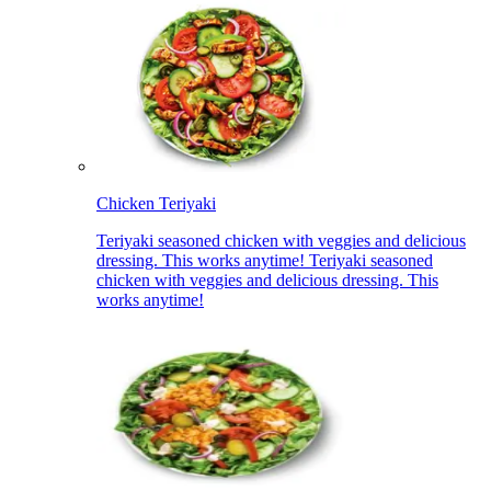
Chicken Teriyaki​​​​‌ ‍ ​‍​‍‌‍ ‌ ​‍‌‍‍‌‌‍‌ ‌‍‍‌‌‍ ‍​‍​‍​ ‍‍​‍​‍‌ ​ ‌‍​‌‌‍ ‍‌‍‍‌‌ ‌​‌ ‍‌​‍ ‍‌‍‍‌‌‍ ​‍​‍​‍ ​​‍​‍‌‍‍​‌ ​‍‌‍‌‌‌‍‌‍​‍​‍​ ‍‍​‍​‍‌‍‍​‌ ‌​‌ ‌​‌ ​​‌ ​ ​ ‍‍​‍ ​‍ ‌‍ ‍‌‍ ‌ ​‍‌‍‌​‌‍‍‌‌‍​ ​‍ ‌‌‍​‍‌‍‍‌‌ ‌​‌‍‌‌‌ ​ ​‍ ‌‌‍‌ ‌ ​‍‌‍ ‌ ‌‌‌ ​​​‍ ‌‌ ​ ‌ ‌​‌ ‌‌‌‍‌​‌‍‍‌‌‍ ​‍ ‍‌ ‌‍‌‍‌‌‌ ​‍‌‍​ ‌‍‌‌‌‍ ​​‍ ‍‌‍​‌‌ ​​‌ ​​​‍ ‌‍‍‌‌‍ ‍‌ ‌​‌‍‌‌‌‍ ‍‌ ‌​​‍ ‌‍‌‌‌‍‌​‌‍‍‌‌ ‌​​‍ ‌‍ ‌‌‍ ‌‍‌​‌‍‌‌​ ‌‌ ​​‌ ​‍‌‍‌‌‌ ​ ‌‍‌‌‌‍ ‍‌ ‌​‌‍​‌‌ ‌​‌‍‍‌‌‍ ‌‍ ‍​ ‍ ‌‍‍‌‌‍‌​​ ‌​ ‍‌‌‍‌​​ ‍​​ ‍‌‌‍‌‍​ ‌‍‌‍​‍‌‍​‍​‍ ‌‌‍​ ‌‍​ ​ ‌‌‌‍‌​​‍ ‌​ ‌​‌‍‌​‌‍​‌​ ​​​‍ ‌‌‍​‌​ ‌‍‌‍​‌​ ‌‍​‍ ‌​ ‌‍​ ​ ‌‍‌‌​ ​​‌‍​‌​ ‌ ‌‍‌‌‌‍‌​‌‍‌‌​ ‍‌‌‍‌​​ ​​​ ‍ ‌ ‌​‌ ‍‌‌ ​​‌‍‌‌​ ‌‌ ​​‌ ​‍‌‍ ‌‍‌​‌ ‌‌‌‍​ ‌ ‌​​ ‍ ‌ ​​‌‍​‌‌ ‌​‌‍‍​​ ‌‌‍ ‍‌‍​‌‌‍ ‌‌‍‌‌​‍‌‌​ ‌‌‌​​‍‌‌ ‌‍‍ ‌‍‌‌‌ ‍‌​‍‌‌​ ​ ‌​‌​​‍‌‌​ ​ ‌​‌​​‍‌‌​ ​‍​ ​‍‌‍‌‌‌‍ ‍​‍‌‌​ ​‍​ ​‍​‍‌‌​ ‌‌‌​‌​​‍ ‍‌ ‌‍‌‍​‌‌‍ ​‌ ‌‌‌‍‌‌​ ‌‍​‍‌‍​‌‌ ​ ‌‍‌‌‌‌‌‌‌ ​‍‌‍ ​​ ‌‌‍‍​‌ ‌​‌ ‌​‌ ​​‌ ​ ​‍‌‌​ ​ ‌​​‌​‍‌‌​ ​‍‌​‌‍​‍‌‌​ ​‍‌​‌‍‌‍ ‍‌‍ ‌ ​‍‌‍‌​‌‍‍‌‌‍​ ​‍ ‌‌‍​‍‌‍‍‌‌ ‌​‌‍‌‌‌ ​ ​‍ ‌‌‍‌ ‌ ​‍‌‍ ‌ ‌‌‌ ​​​‍ ‌‌ ​ ‌ ‌​‌ ‌‌‌‍‌​‌‍‍‌‌‍ ​‍ ‍‌ ‌‍‌‍‌‌‌ ​‍‌‍​ ‌‍‌‌‌‍ ​​‍ ‍‌‍​‌‌ ​​‌ ​​​‍‌‍‌‍‍‌‌‍‌​​ ‌​ ‍‌‌‍‌​​ ‍​​ ‍‌‌‍‌‍​ ‌‍‌‍​‍‌‍​‍​‍ ‌‌‍​ ‌‍​ ​ ‌‌‌‍‌​​‍ ‌​ ‌​‌‍‌​‌‍​‌​ ​​​‍ ‌‌‍​‌​ ‌‍‌‍​‌​ ‌‍​‍ ‌​ ‌‍​ ​ ‌‍‌‌​ ​​‌‍​‌​ ‌ ‌‍‌‌‌‍‌​‌‍‌‌​ ‍‌‌‍‌​​ ​​​‍‌‍‌ ‌​‌ ‍‌‌ ​​‌‍‌‌​ ‌‌ ​​‌ ​‍‌‍ ‌‍‌​‌ ‌‌‌‍​ ‌ ‌​​‍‌‍‌ ​​‌‍​‌‌ ‌​‌‍‍​​ ‌‌‍ ‍‌‍​‌‌‍ ‌‌‍‌‌​‍‌‌​ ‌‌‌​​‍‌‌ ‌‍‍ ‌‍‌‌‌ ‍‌​‍‌‌​ ​ ‌​‌​​‍‌‌​ ​ ‌​‌​​‍‌‌​ ​‍​ ​‍‌‍‌‌‌‍ ‍​‍‌‌​ ​‍​ ​‍​‍‌‌​ ‌‌‌​‌​​‍ ‍‌ ‌‍‌‍​‌‌‍ ​‌ ‌‌‌‍‌‌​‍‌‍‌ ​​‌‍‌‌‌ ​‍‌ ​ ‌ ​​‌‍‌‌‌‍​ ‌ ‌​‌‍‍‌‌ ‌‍‌‍‌‌​ ‌‌ ​​‌ ‌‌‌‍​‍‌‍ ​‌‍‍‌‌ ​ ‌‍‍​‌‍‌‌‌‍‌​​‍​‍‌ ‌
Teriyaki seasoned chicken with veggies and delicious
dressing. This works anytime! Teriyaki seasoned
chicken with veggies and delicious dressing. This
works anytime!​​​​‌ ‍ ​‍​‍‌‍ ‌ ​‍‌‍‍‌‌‍‌ ‌‍‍‌‌‍ ‍​‍​‍​ ‍‍​‍​‍‌ ​ ‌‍​‌‌‍ ‍‌‍‍‌‌ ‌​‌ ‍‌​‍ ‍‌‍‍‌‌‍ ​‍​‍​‍ ​​‍​‍‌‍‍​‌ ​‍‌‍‌‌‌‍‌‍​‍​‍​ ‍‍​‍​‍‌‍‍​‌ ‌​‌ ‌​‌ ​​‌ ​ ​ ‍‍​‍ ​‍ ‌‍ ‍‌‍ ‌ ​‍‌‍‌​‌‍‍‌‌‍​ ​‍ ‌‌‍​‍‌‍‍‌‌ ‌​‌‍‌‌‌ ​ ​‍ ‌‌‍‌ ‌ ​‍‌‍ ‌ ‌‌‌ ​​​‍ ‌‌ ​ ‌ ‌​‌ ‌‌‌‍‌​‌‍‍‌‌‍ ​‍ ‍‌ ‌‍‌‍‌‌‌ ​‍‌‍​ ‌‍‌‌‌‍ ​​‍ ‍‌‍​‌‌ ​​‌ ​​​‍ ‌‍‍‌‌‍ ‍‌ ‌​‌‍‌‌‌‍ ‍‌ ‌​​‍ ‌‍‌‌‌‍‌​‌‍‍‌‌ ‌​​‍ ‌‍ ‌‌‍ ‌‍‌​‌‍‌‌​ ‌‌ ​​‌ ​‍‌‍‌‌‌ ​ ‌‍‌‌‌‍ ‍‌ ‌​‌‍​‌‌ ‌​‌‍‍‌‌‍ ‌‍ ‍​ ‍ ‌‍‍‌‌‍‌​​ ‌​ ‍‌‌‍‌​​ ‍​​ ‍‌‌‍‌‍​ ‌‍‌‍​‍‌‍​‍​‍ ‌‌‍​ ‌‍​ ​ ‌‌‌‍‌​​‍ ‌​ ‌​‌‍‌​‌‍​‌​ ​​​‍ ‌‌‍​‌​ ‌‍‌‍​‌​ ‌‍​‍ ‌​ ‌‍​ ​ ‌‍‌‌​ ​​‌‍​‌​ ‌ ‌‍‌‌‌‍‌​‌‍‌‌​ ‍‌‌‍‌​​ ​​​ ‍ ‌ ‌​‌ ‍‌‌ ​​‌‍‌‌​ ‌‌ ​​‌ ​‍‌‍ ‌‍‌​‌ ‌‌‌‍​ ‌ ‌​​ ‍ ‌ ​​‌‍​‌‌ ‌​‌‍‍​​ ‌‌ ​ ‌‍‍​‌‍ ‌ ​‍‌ ‌​‌​‌​‌‍‌‌‌ ​ ‌‍​ ‌ ​‍‌‍‍‌‌ ​​‌ ‌​‌‍‍‌‌‍ ‌‍ ‍​‍‌‌​ ‌‌‌​​‍‌‌ ‌‍‍ ‌‍‌‌‌ ‍‌​‍‌‌​ ​ ‌​‌​​‍‌‌​ ​ ‌​‌​​‍‌‌​ ​‍​ ​‍‌‍‌‌‌‍ ‍​‍‌‌​ ​‍​ ​‍​‍‌‌​ ‌‌‌​‌​​‍ ‍‌ ‌‍‌‍​‌‌‍ ​‌ ‌‌‌‍‌‌​ ‌‍​‍‌‍​‌‌ ​ ‌‍‌‌‌‌‌‌‌ ​‍‌‍ ​​ ‌‌‍‍​‌ ‌​‌ ‌​‌ ​​‌ ​ ​‍‌‌​ ​ ‌​​‌​‍‌‌​ ​‍‌​‌‍​‍‌‌​ ​‍‌​‌‍‌‍ ‍‌‍ ‌ ​‍‌‍‌​‌‍‍‌‌‍​ ​‍ ‌‌‍​‍‌‍‍‌‌ ‌​‌‍‌‌‌ ​ ​‍ ‌‌‍‌ ‌ ​‍‌‍ ‌ ‌‌‌ ​​​‍ ‌‌ ​ ‌ ‌​‌ ‌‌‌‍‌​‌‍‍‌‌‍ ​‍ ‍‌ ‌‍‌‍‌‌‌ ​‍‌‍​ ‌‍‌‌‌‍ ​​‍ ‍‌‍​‌‌ ​​‌ ​​​‍‌‍‌‍‍‌‌‍‌​​ ‌​ ‍‌‌‍‌​​ ‍​​ ‍‌‌‍‌‍​ ‌‍‌‍​‍‌‍​‍​‍ ‌‌‍​ ‌‍​ ​ ‌‌‌‍‌​​‍ ‌​ ‌​‌‍‌​‌‍​‌​ ​​​‍ ‌‌‍​‌​ ‌‍‌‍​‌​ ‌‍​‍ ‌​ ‌‍​ ​ ‌‍‌‌​ ​​‌‍​‌​ ‌ ‌‍‌‌‌‍‌​‌‍‌‌​ ‍‌‌‍‌​​ ​​​‍‌‍‌ ‌​‌ ‍‌‌ ​​‌‍‌‌​ ‌‌ ​​‌ ​‍‌‍ ‌‍‌​‌ ‌‌‌‍​ ‌ ‌​​‍‌‍‌ ​​‌‍​‌‌ ‌​‌‍‍​​ ‌‌ ​ ‌‍‍​‌‍ ‌ ​‍‌ ‌​‌​‌​‌‍‌‌‌ ​ ‌‍​ ‌ ​‍‌‍‍‌‌ ​​‌ ‌​‌‍‍‌‌‍ ‌‍ ‍​‍‌‌​ ‌‌‌​​‍‌‌ ‌‍‍ ‌‍‌‌‌ ‍‌​‍‌‌​ ​ ‌​‌​​‍‌‌​ ​ ‌​‌​​‍‌‌​ ​‍​ ​‍‌‍‌‌‌‍ ‍​‍‌‌​ ​‍​ ​‍​‍‌‌​ ‌‌‌​‌​​‍ ‍‌ ‌‍‌‍​‌‌‍ ​‌ ‌‌‌‍‌‌​‍‌‍‌ ​​‌‍‌‌‌ ​‍‌ ​ ‌ ​​‌‍‌‌‌‍​ ‌ ‌​‌‍‍‌‌ ‌‍‌‍‌‌​ ‌‌ ​​‌ ‌‌‌‍​‍‌‍ ​‌‍‍‌‌ ​ ‌‍‍​‌‍‌‌‌‍‌​​‍​‍‌ ‌