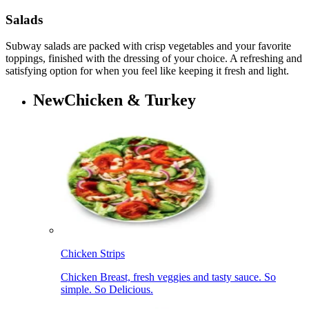
Salads​​​​‌ ‍ ​‍​‍‌‍ ‌ ​‍‌‍‍‌‌‍‌ ‌‍‍‌‌‍ ‍​‍​‍​ ‍‍​‍​‍‌ ​ ‌‍​‌‌‍ ‍‌‍‍‌‌ ‌​‌ ‍‌​‍ ‍‌‍‍‌‌‍ ​‍​‍​‍ ​​‍​‍‌‍‍​‌ ​‍‌‍‌‌‌‍‌‍​‍​‍​ ‍‍​‍​‍‌‍‍​‌ ‌​‌ ‌​‌ ​​‌ ​ ​ ‍‍​‍ ​‍ ‌‍ ‍‌‍ ‌ ​‍‌‍‌​‌‍‍‌‌‍​ ​‍ ‌‌‍​‍‌‍‍‌‌ ‌​‌‍‌‌‌ ​ ​‍ ‌‌‍‌ ‌ ​‍‌‍ ‌ ‌‌‌ ​​​‍ ‌‌ ​ ‌ ‌​‌ ‌‌‌‍‌​‌‍‍‌‌‍ ​‍ ‍‌ ‌‍‌‍‌‌‌ ​‍‌‍​ ‌‍‌‌‌‍ ​​‍ ‍‌‍​‌‌ ​​‌ ​​​‍ ‌‍‍‌‌‍ ‍‌ ‌​‌‍‌‌‌‍ ‍‌ ‌​​‍ ‌‍‌‌‌‍‌​‌‍‍‌‌ ‌​​‍ ‌‍ ‌‌‍ ‌‍‌​‌‍‌‌​ ‌‌ ​​‌ ​‍‌‍‌‌‌ ​ ‌‍‌‌‌‍ ‍‌ ‌​‌‍​‌‌ ‌​‌‍‍‌‌‍ ‌‍ ‍​ ‍ ‌‍‍‌‌‍‌​​ ‌​ ‍‌​ ‍​‌‍​‌​ ‍‌​ ​‍​ ‌ ​ ‌​​ ‍‌​‍ ‌​ ‌ ​ ‍‌​ ​ ​ ‍‌​‍ ‌​ ‌​​ ​​​ ​ ​ ‍‌​‍ ‌‌‍​‌‌‍‌‍​ ‍​‌‍‌​​‍ ‌‌‍​‍‌‍‌‌​ ​ ​ ‌‍​ ‌ ​ ‌ ‌‍​ ‌‍‌‌​ ‌​​ ‌‌‌‍‌‍‌‍​‍​ ‍ ‌ ‌​‌ ‍‌‌ ​​‌‍‌‌​ ‌‌‍​ ‌‍​‌‌ ‌​‌‍‌‌‌‍‌ ‌‍ ‌ ​‍‌ ‍‌​ ‍ ‌ ​​‌‍​‌‌ ‌​‌‍‍​​ ‌‌‍ ‍‌‍​‌‌‍ ‌‌‍‌‌​‍‌‌​ ‌‌‌​​‍‌‌ ‌‍‍ ‌‍‌‌‌ ‍‌​‍‌‌​ ​ ‌​‌​​‍‌‌​ ​ ‌​‌​​‍‌‌​ ​‍​ ​‍‌‍‌‌‌‍ ‍​‍‌‌​ ​‍​ ​‍​‍‌‌​ ‌‌‌​‌​​‍ ‍‌ ‌‍‌‍​‌‌‍ ​‌ ‌‌‌‍‌‌​ ‌‍​‍‌‍​‌‌ ​ ‌‍‌‌‌‌‌‌‌ ​‍‌‍ ​​ ‌‌‍‍​‌ ‌​‌ ‌​‌ ​​‌ ​ ​‍‌‌​ ​ ‌​​‌​‍‌‌​ ​‍‌​‌‍​‍‌‌​ ​‍‌​‌‍‌‍ ‍‌‍ ‌ ​‍‌‍‌​‌‍‍‌‌‍​ ​‍ ‌‌‍​‍‌‍‍‌‌ ‌​‌‍‌‌‌ ​ ​‍ ‌‌‍‌ ‌ ​‍‌‍ ‌ ‌‌‌ ​​​‍ ‌‌ ​ ‌ ‌​‌ ‌‌‌‍‌​‌‍‍‌‌‍ ​‍ ‍‌ ‌‍‌‍‌‌‌ ​‍‌‍​ ‌‍‌‌‌‍ ​​‍ ‍‌‍​‌‌ ​​‌ ​​​‍‌‍‌‍‍‌‌‍‌​​ ‌​ ‍‌​ ‍​‌‍​‌​ ‍‌​ ​‍​ ‌ ​ ‌​​ ‍‌​‍ ‌​ ‌ ​ ‍‌​ ​ ​ ‍‌​‍ ‌​ ‌​​ ​​​ ​ ​ ‍‌​‍ ‌‌‍​‌‌‍‌‍​ ‍​‌‍‌​​‍ ‌‌‍​‍‌‍‌‌​ ​ ​ ‌‍​ ‌ ​ ‌ ‌‍​ ‌‍‌‌​ ‌​​ ‌‌‌‍‌‍‌‍​‍​‍‌‍‌ ‌​‌ ‍‌‌ ​​‌‍‌‌​ ‌‌‍​ ‌‍​‌‌ ‌​‌‍‌‌‌‍‌ ‌‍ ‌ ​‍‌ ‍‌​‍‌‍‌ ​​‌‍​‌‌ ‌​‌‍‍​​ ‌‌‍ ‍‌‍​‌‌‍ ‌‌‍‌‌​‍‌‌​ ‌‌‌​​‍‌‌ ‌‍‍ ‌‍‌‌‌ ‍‌​‍‌‌​ ​ ‌​‌​​‍‌‌​ ​ ‌​‌​​‍‌‌​ ​‍​ ​‍‌‍‌‌‌‍ ‍​‍‌‌​ ​‍​ ​‍​‍‌‌​ ‌‌‌​‌​​‍ ‍‌ ‌‍‌‍​‌‌‍ ​‌ ‌‌‌‍‌‌​‍‌‍‌ ​​‌‍‌‌‌ ​‍‌ ​ ‌ ​​‌‍‌‌‌‍​ ‌ ‌​‌‍‍‌‌ ‌‍‌‍‌‌​ ‌‌ ​​‌ ‌‌‌‍​‍‌‍ ​‌‍‍‌‌ ​ ‌‍‍​‌‍‌‌‌‍‌​​‍​‍‌ ‌
Subway salads are packed with crisp vegetables and your favorite
toppings, finished with the dressing of your choice. A refreshing and
satisfying option for when you feel like keeping it fresh and light.​​​​‌ ‍ ​‍​‍‌‍ ‌ ​‍‌‍‍‌‌‍‌ ‌‍‍‌‌‍ ‍​‍​‍​ ‍‍​‍​‍‌ ​ ‌‍​‌‌‍ ‍‌‍‍‌‌ ‌​‌ ‍‌​‍ ‍‌‍‍‌‌‍ ​‍​‍​‍ ​​‍​‍‌‍‍​‌ ​‍‌‍‌‌‌‍‌‍​‍​‍​ ‍‍​‍​‍‌‍‍​‌ ‌​‌ ‌​‌ ​​‌ ​ ​ ‍‍​‍ ​‍ ‌‍ ‍‌‍ ‌ ​‍‌‍‌​‌‍‍‌‌‍​ ​‍ ‌‌‍​‍‌‍‍‌‌ ‌​‌‍‌‌‌ ​ ​‍ ‌‌‍‌ ‌ ​‍‌‍ ‌ ‌‌‌ ​​​‍ ‌‌ ​ ‌ ‌​‌ ‌‌‌‍‌​‌‍‍‌‌‍ ​‍ ‍‌ ‌‍‌‍‌‌‌ ​‍‌‍​ ‌‍‌‌‌‍ ​​‍ ‍‌‍​‌‌ ​​‌ ​​​‍ ‌‍‍‌‌‍ ‍‌ ‌​‌‍‌‌‌‍ ‍‌ ‌​​‍ ‌‍‌‌‌‍‌​‌‍‍‌‌ ‌​​‍ ‌‍ ‌‌‍ ‌‍‌​‌‍‌‌​ ‌‌ ​​‌ ​‍‌‍‌‌‌ ​ ‌‍‌‌‌‍ ‍‌ ‌​‌‍​‌‌ ‌​‌‍‍‌‌‍ ‌‍ ‍​ ‍ ‌‍‍‌‌‍‌​​ ‌​ ‍‌​ ‍​‌‍​‌​ ‍‌​ ​‍​ ‌ ​ ‌​​ ‍‌​‍ ‌​ ‌ ​ ‍‌​ ​ ​ ‍‌​‍ ‌​ ‌​​ ​​​ ​ ​ ‍‌​‍ ‌‌‍​‌‌‍‌‍​ ‍​‌‍‌​​‍ ‌‌‍​‍‌‍‌‌​ ​ ​ ‌‍​ ‌ ​ ‌ ‌‍​ ‌‍‌‌​ ‌​​ ‌‌‌‍‌‍‌‍​‍​ ‍ ‌ ‌​‌ ‍‌‌ ​​‌‍‌‌​ ‌‌‍​ ‌‍​‌‌ ‌​‌‍‌‌‌‍‌ ‌‍ ‌ ​‍‌ ‍‌​ ‍ ‌ ​​‌‍​‌‌ ‌​‌‍‍​​ ‌‌‍‌​‌‍‌‌‌ ​ ‌‍​ ‌ ​‍‌‍‍‌‌ ​​‌ ‌​‌‍‍‌‌‍ ‌‍ ‍​‍‌‌​ ‌‌‌​​‍‌‌ ‌‍‍ ‌‍‌‌‌ ‍‌​‍‌‌​ ​ ‌​‌​​‍‌‌​ ​ ‌​‌​​‍‌‌​ ​‍​ ​‍‌‍‌‌‌‍ ‍​‍‌‌​ ​‍​ ​‍​‍‌‌​ ‌‌‌​‌​​‍ ‍‌ ‌‍‌‍​‌‌‍ ​‌ ‌‌‌‍‌‌​‍ ‍‌ ‌‍‌‍​‌‌‍ ​‌ ‌‌‌‍‌‌​‍‌‌​ ‌‌‌​​‍‌‌ ‌‍‍ ‌‍‌‌‌ ‍‌​‍‌‌​ ​ ‌​‌​​‍‌‌​ ​ ‌​‌​​‍‌‌​ ​‍​ ​‍​ ‌​‌‍​‍​ ​‍‌‍​ ​ ‌​‌‍​ ‌‍​‌​ ‌ ​ ​​​ ‌‍‌‍‌​​ ‌ ​‍‌‌​ ​‍​ ​‍​‍‌‌​ ‌‌‌​‌​​‍ ‍‌‍​ ‌‍‍​‌‍‍‌‌‍ ​‌‍‌​‌ ​‍‌‍‌‌‌‍ ‍​‍‌‌​ ‌‌‌​​‍‌‌ ‌‍‍ ‌‍‌‌‌ ‍‌​‍‌‌​ ​ ‌​‌​​‍‌‌​ ​ ‌​‌​​‍‌‌​ ​‍​ ​‍‌‍‌‌‌‍‌​‌‍​‌​ ​ ​ ​‌​ ​​‌‍‌‍‌‍​‍​ ​ ​ ​‌‌‍​‌‌‍​‍​‍‌‌​ ​‍​ ​‍​‍‌‌​ ‌‌‌​‌​​‍ ‍‌ ‌​‌‍‌‌‌ ‍​‌ ‌​​ ‌‍​‍‌‍​‌‌ ​ ‌‍‌‌‌‌‌‌‌ ​‍‌‍ ​​ ‌‌‍‍​‌ ‌​‌ ‌​‌ ​​‌ ​ ​‍‌‌​ ​ ‌​​‌​‍‌‌​ ​‍‌​‌‍​‍‌‌​ ​‍‌​‌‍‌‍ ‍‌‍ ‌ ​‍‌‍‌​‌‍‍‌‌‍​ ​‍ ‌‌‍​‍‌‍‍‌‌ ‌​‌‍‌‌‌ ​ ​‍ ‌‌‍‌ ‌ ​‍‌‍ ‌ ‌‌‌ ​​​‍ ‌‌ ​ ‌ ‌​‌ ‌‌‌‍‌​‌‍‍‌‌‍ ​‍ ‍‌ ‌‍‌‍‌‌‌ ​‍‌‍​ ‌‍‌‌‌‍ ​​‍ ‍‌‍​‌‌ ​​‌ ​​​‍‌‍‌‍‍‌‌‍‌​​ ‌​ ‍‌​ ‍​‌‍​‌​ ‍‌​ ​‍​ ‌ ​ ‌​​ ‍‌​‍ ‌​ ‌ ​ ‍‌​ ​ ​ ‍‌​‍ ‌​ ‌​​ ​​​ ​ ​ ‍‌​‍ ‌‌‍​‌‌‍‌‍​ ‍​‌‍‌​​‍ ‌‌‍​‍‌‍‌‌​ ​ ​ ‌‍​ ‌ ​ ‌ ‌‍​ ‌‍‌‌​ ‌​​ ‌‌‌‍‌‍‌‍​‍​‍‌‍‌ ‌​‌ ‍‌‌ ​​‌‍‌‌​ ‌‌‍​ ‌‍​‌‌ ‌​‌‍‌‌‌‍‌ ‌‍ ‌ ​‍‌ ‍‌​‍‌‍‌ ​​‌‍​‌‌ ‌​‌‍‍​​ ‌‌‍‌​‌‍‌‌‌ ​ ‌‍​ ‌ ​‍‌‍‍‌‌ ​​‌ ‌​‌‍‍‌‌‍ ‌‍ ‍​‍‌‌​ ‌‌‌​​‍‌‌ ‌‍‍ ‌‍‌‌‌ ‍‌​‍‌‌​ ​ ‌​‌​​‍‌‌​ ​ ‌​‌​​‍‌‌​ ​‍​ ​‍‌‍‌‌‌‍ ‍​‍‌‌​ ​‍​ ​‍​‍‌‌​ ‌‌‌​‌​​‍ ‍‌ ‌‍‌‍​‌‌‍ ​‌ ‌‌‌‍‌‌​‍ ‍‌ ‌‍‌‍​‌‌‍ ​‌ ‌‌‌‍‌‌​‍‌‌​ ‌‌‌​​‍‌‌ ‌‍‍ ‌‍‌‌‌ ‍‌​‍‌‌​ ​ ‌​‌​​‍‌‌​ ​ ‌​‌​​‍‌‌​ ​‍​ ​‍​ ‌​‌‍​‍​ ​‍‌‍​ ​ ‌​‌‍​ ‌‍​‌​ ‌ ​ ​​​ ‌‍‌‍‌​​ ‌ ​‍‌‌​ ​‍​ ​‍​‍‌‌​ ‌‌‌​‌​​‍ ‍‌‍​ ‌‍‍​‌‍‍‌‌‍ ​‌‍‌​‌ ​‍‌‍‌‌‌‍ ‍​‍‌‌​ ‌‌‌​​‍‌‌ ‌‍‍ ‌‍‌‌‌ ‍‌​‍‌‌​ ​ ‌​‌​​‍‌‌​ ​ ‌​‌​​‍‌‌​ ​‍​ ​‍‌‍‌‌‌‍‌​‌‍​‌​ ​ ​ ​‌​ ​​‌‍‌‍‌‍​‍​ ​ ​ ​‌‌‍​‌‌‍​‍​‍‌‌​ ​‍​ ​‍​‍‌‌​ ‌‌‌​‌​​‍ ‍‌ ‌​‌‍‌‌‌ ‍​‌ ‌​​‍‌‍‌ ​​‌‍‌‌‌ ​‍‌ ​ ‌ ​​‌‍‌‌‌‍​ ‌ ‌​‌‍‍‌‌ ‌‍‌‍‌‌​ ‌‌ ​​‌ ‌‌‌‍​‍‌‍ ​‌‍‍‌‌ ​ ‌‍‍​‌‍‌‌‌‍‌​​‍​‍‌ ‌
New​​​​‌ ‍ ​‍​‍‌‍ ‌ ​‍‌‍‍‌‌‍‌ ‌‍‍‌‌‍ ‍​‍​‍​ ‍‍​‍​‍‌ ​ ‌‍​‌‌‍ ‍‌‍‍‌‌ ‌​‌ ‍‌​‍ ‍‌‍‍‌‌‍ ​‍​‍​‍ ​​‍​‍‌‍‍​‌ ​‍‌‍‌‌‌‍‌‍​‍​‍​ ‍‍​‍​‍‌‍‍​‌ ‌​‌ ‌​‌ ​​‌ ​ ​ ‍‍​‍ ​‍ ‌‍ ‍‌‍ ‌ ​‍‌‍‌​‌‍‍‌‌‍​ ​‍ ‌‌‍​‍‌‍‍‌‌ ‌​‌‍‌‌‌ ​ ​‍ ‌‌‍‌ ‌ ​‍‌‍ ‌ ‌‌‌ ​​​‍ ‌‌ ​ ‌ ‌​‌ ‌‌‌‍‌​‌‍‍‌‌‍ ​‍ ‍‌ ‌‍‌‍‌‌‌ ​‍‌‍​ ‌‍‌‌‌‍ ​​‍ ‍‌‍​‌‌ ​​‌ ​​​‍ ‌‍‍‌‌‍ ‍‌ ‌​‌‍‌‌‌‍ ‍‌ ‌​​‍ ‌‍‌‌‌‍‌​‌‍‍‌‌ ‌​​‍ ‌‍ ‌‌‍ ‌‍‌​‌‍‌‌​ ‌‌ ​​‌ ​‍‌‍‌‌‌ ​ ‌‍‌‌‌‍ ‍‌ ‌​‌‍​‌‌ ‌​‌‍‍‌‌‍ ‌‍ ‍​ ‍ ‌‍‍‌‌‍‌​​ ‌​ ​ ​ ‍‌​ ‌‌‌‍​‍‌‍‌​​ ‌‌‌‍​‍‌‍‌‍​‍ ‌​ ​​​ ‌‌​ ​​​ ‌‌​‍ ‌​ ‌​‌‍​‍​ ‌​​ ‌​​‍ ‌‌‍​‍​ ‌‍‌‍​ ​ ‍‌​‍ ‌​ ‌ ‌‍‌‌‌‍​ ​ ‍‌​ ‌‍‌‍‌‍‌‍​‍​ ​​‌‍‌​‌‍‌‍​ ‌​‌‍​‍​ ‍ ‌ ‌​‌ ‍‌‌ ​​‌‍‌‌​ ‌‌ ​ ‌ ‌‌‌‍​‍‌‍​ ‌‍​‌‌ ‌​‌‍‌‌‌‍‌ ‌‍ ‌ ​‍‌ ‍‌​ ‍ ‌ ​​‌‍​‌‌ ‌​‌‍‍​​ ‌‌‍​‍‌‍​‌‌‍‌​‌‍‌ ‌‍‌‌​‍‌‌​ ‌‌‌​​‍‌‌ ‌‍‍ ‌‍‌‌‌ ‍‌​‍‌‌​ ​ ‌​‌​​‍‌‌​ ​ ‌​‌​​‍‌‌​ ​‍​ ​‍‌‍‌‌‌‍ ‍​‍‌‌​ ​‍​ ​‍​‍‌‌​ ‌‌‌​‌​​‍ ‍‌ ‌‍‌‍​‌‌‍ ​‌ ‌‌‌‍‌‌​ ‌‍​‍‌‍​‌‌ ​ ‌‍‌‌‌‌‌‌‌ ​‍‌‍ ​​ ‌‌‍‍​‌ ‌​‌ ‌​‌ ​​‌ ​ ​‍‌‌​ ​ ‌​​‌​‍‌‌​ ​‍‌​‌‍​‍‌‌​ ​‍‌​‌‍‌‍ ‍‌‍ ‌ ​‍‌‍‌​‌‍‍‌‌‍​ ​‍ ‌‌‍​‍‌‍‍‌‌ ‌​‌‍‌‌‌ ​ ​‍ ‌‌‍‌ ‌ ​‍‌‍ ‌ ‌‌‌ ​​​‍ ‌‌ ​ ‌ ‌​‌ ‌‌‌‍‌​‌‍‍‌‌‍ ​‍ ‍‌ ‌‍‌‍‌‌‌ ​‍‌‍​ ‌‍‌‌‌‍ ​​‍ ‍‌‍​‌‌ ​​‌ ​​​‍‌‍‌‍‍‌‌‍‌​​ ‌​ ​ ​ ‍‌​ ‌‌‌‍​‍‌‍‌​​ ‌‌‌‍​‍‌‍‌‍​‍ ‌​ ​​​ ‌‌​ ​​​ ‌‌​‍ ‌​ ‌​‌‍​‍​ ‌​​ ‌​​‍ ‌‌‍​‍​ ‌‍‌‍​ ​ ‍‌​‍ ‌​ ‌ ‌‍‌‌‌‍​ ​ ‍‌​ ‌‍‌‍‌‍‌‍​‍​ ​​‌‍‌​‌‍‌‍​ ‌​‌‍​‍​‍‌‍‌ ‌​‌ ‍‌‌ ​​‌‍‌‌​ ‌‌ ​ ‌ ‌‌‌‍​‍‌‍​ ‌‍​‌‌ ‌​‌‍‌‌‌‍‌ ‌‍ ‌ ​‍‌ ‍‌​‍‌‍‌ ​​‌‍​‌‌ ‌​‌‍‍​​ ‌‌‍​‍‌‍​‌‌‍‌​‌‍‌ ‌‍‌‌​‍‌‌​ ‌‌‌​​‍‌‌ ‌‍‍ ‌‍‌‌‌ ‍‌​‍‌‌​ ​ ‌​‌​​‍‌‌​ ​ ‌​‌​​‍‌‌​ ​‍​ ​‍‌‍‌‌‌‍ ‍​‍‌‌​ ​‍​ ​‍​‍‌‌​ ‌‌‌​‌​​‍ ‍‌ ‌‍‌‍​‌‌‍ ​‌ ‌‌‌‍‌‌​‍‌‍‌ ​​‌‍‌‌‌ ​‍‌ ​ ‌ ​​‌‍‌‌‌‍​ ‌ ‌​‌‍‍‌‌ ‌‍‌‍‌‌​ ‌‌ ​​‌ ‌‌‌‍​‍‌‍ ​‌‍‍‌‌ ​ ‌‍‍​‌‍‌‌‌‍‌​​‍​‍‌ ‌
Chicken & Turkey​​​​‌ ‍ ​‍​‍‌‍ ‌ ​‍‌‍‍‌‌‍‌ ‌‍‍‌‌‍ ‍​‍​‍​ ‍‍​‍​‍‌ ​ ‌‍​‌‌‍ ‍‌‍‍‌‌ ‌​‌ ‍‌​‍ ‍‌‍‍‌‌‍ ​‍​‍​‍ ​​‍​‍‌‍‍​‌ ​‍‌‍‌‌‌‍‌‍​‍​‍​ ‍‍​‍​‍‌‍‍​‌ ‌​‌ ‌​‌ ​​‌ ​ ​ ‍‍​‍ ​‍ ‌‍ ‍‌‍ ‌ ​‍‌‍‌​‌‍‍‌‌‍​ ​‍ ‌‌‍​‍‌‍‍‌‌ ‌​‌‍‌‌‌ ​ ​‍ ‌‌‍‌ ‌ ​‍‌‍ ‌ ‌‌‌ ​​​‍ ‌‌ ​ ‌ ‌​‌ ‌‌‌‍‌​‌‍‍‌‌‍ ​‍ ‍‌ ‌‍‌‍‌‌‌ ​‍‌‍​ ‌‍‌‌‌‍ ​​‍ ‍‌‍​‌‌ ​​‌ ​​​‍ ‌‍‍‌‌‍ ‍‌ ‌​‌‍‌‌‌‍ ‍‌ ‌​​‍ ‌‍‌‌‌‍‌​‌‍‍‌‌ ‌​​‍ ‌‍ ‌‌‍ ‌‍‌​‌‍‌‌​ ‌‌ ​​‌ ​‍‌‍‌‌‌ ​ ‌‍‌‌‌‍ ‍‌ ‌​‌‍​‌‌ ‌​‌‍‍‌‌‍ ‌‍ ‍​ ‍ ‌‍‍‌‌‍‌​​ ‌​ ​ ​ ‍‌​ ‌‌‌‍​‍‌‍‌​​ ‌‌‌‍​‍‌‍‌‍​‍ ‌​ ​​​ ‌‌​ ​​​ ‌‌​‍ ‌​ ‌​‌‍​‍​ ‌​​ ‌​​‍ ‌‌‍​‍​ ‌‍‌‍​ ​ ‍‌​‍ ‌​ ‌ ‌‍‌‌‌‍​ ​ ‍‌​ ‌‍‌‍‌‍‌‍​‍​ ​​‌‍‌​‌‍‌‍​ ‌​‌‍​‍​ ‍ ‌ ‌​‌ ‍‌‌ ​​‌‍‌‌​ ‌‌ ​ ‌ ‌‌‌‍​‍‌‍​ ‌‍​‌‌ ‌​‌‍‌‌‌‍‌ ‌‍ ‌ ​‍‌ ‍‌​ ‍ ‌ ​​‌‍​‌‌ ‌​‌‍‍​​ ‌‌‍ ‍‌‍​‌‌‍ ‌‌‍‌‌​‍‌‌​ ‌‌‌​​‍‌‌ ‌‍‍ ‌‍‌‌‌ ‍‌​‍‌‌​ ​ ‌​‌​​‍‌‌​ ​ ‌​‌​​‍‌‌​ ​‍​ ​‍‌‍‌‌‌‍ ‍​‍‌‌​ ​‍​ ​‍​‍‌‌​ ‌‌‌​‌​​‍ ‍‌ ‌‍‌‍​‌‌‍ ​‌ ‌‌‌‍‌‌​ ‌‍​‍‌‍​‌‌ ​ ‌‍‌‌‌‌‌‌‌ ​‍‌‍ ​​ ‌‌‍‍​‌ ‌​‌ ‌​‌ ​​‌ ​ ​‍‌‌​ ​ ‌​​‌​‍‌‌​ ​‍‌​‌‍​‍‌‌​ ​‍‌​‌‍‌‍ ‍‌‍ ‌ ​‍‌‍‌​‌‍‍‌‌‍​ ​‍ ‌‌‍​‍‌‍‍‌‌ ‌​‌‍‌‌‌ ​ ​‍ ‌‌‍‌ ‌ ​‍‌‍ ‌ ‌‌‌ ​​​‍ ‌‌ ​ ‌ ‌​‌ ‌‌‌‍‌​‌‍‍‌‌‍ ​‍ ‍‌ ‌‍‌‍‌‌‌ ​‍‌‍​ ‌‍‌‌‌‍ ​​‍ ‍‌‍​‌‌ ​​‌ ​​​‍‌‍‌‍‍‌‌‍‌​​ ‌​ ​ ​ ‍‌​ ‌‌‌‍​‍‌‍‌​​ ‌‌‌‍​‍‌‍‌‍​‍ ‌​ ​​​ ‌‌​ ​​​ ‌‌​‍ ‌​ ‌​‌‍​‍​ ‌​​ ‌​​‍ ‌‌‍​‍​ ‌‍‌‍​ ​ ‍‌​‍ ‌​ ‌ ‌‍‌‌‌‍​ ​ ‍‌​ ‌‍‌‍‌‍‌‍​‍​ ​​‌‍‌​‌‍‌‍​ ‌​‌‍​‍​‍‌‍‌ ‌​‌ ‍‌‌ ​​‌‍‌‌​ ‌‌ ​ ‌ ‌‌‌‍​‍‌‍​ ‌‍​‌‌ ‌​‌‍‌‌‌‍‌ ‌‍ ‌ ​‍‌ ‍‌​‍‌‍‌ ​​‌‍​‌‌ ‌​‌‍‍​​ ‌‌‍ ‍‌‍​‌‌‍ ‌‌‍‌‌​‍‌‌​ ‌‌‌​​‍‌‌ ‌‍‍ ‌‍‌‌‌ ‍‌​‍‌‌​ ​ ‌​‌​​‍‌‌​ ​ ‌​‌​​‍‌‌​ ​‍​ ​‍‌‍‌‌‌‍ ‍​‍‌‌​ ​‍​ ​‍​‍‌‌​ ‌‌‌​‌​​‍ ‍‌ ‌‍‌‍​‌‌‍ ​‌ ‌‌‌‍‌‌​‍‌‍‌ ​​‌‍‌‌‌ ​‍‌ ​ ‌ ​​‌‍‌‌‌‍​ ‌ ‌​‌‍‍‌‌ ‌‍‌‍‌‌​ ‌‌ ​​‌ ‌‌‌‍​‍‌‍ ​‌‍‍‌‌ ​ ‌‍‍​‌‍‌‌‌‍‌​​‍​‍‌ ‌
Chicken Strips​​​​‌ ‍ ​‍​‍‌‍ ‌ ​‍‌‍‍‌‌‍‌ ‌‍‍‌‌‍ ‍​‍​‍​ ‍‍​‍​‍‌ ​ ‌‍​‌‌‍ ‍‌‍‍‌‌ ‌​‌ ‍‌​‍ ‍‌‍‍‌‌‍ ​‍​‍​‍ ​​‍​‍‌‍‍​‌ ​‍‌‍‌‌‌‍‌‍​‍​‍​ ‍‍​‍​‍‌‍‍​‌ ‌​‌ ‌​‌ ​​‌ ​ ​ ‍‍​‍ ​‍ ‌‍ ‍‌‍ ‌ ​‍‌‍‌​‌‍‍‌‌‍​ ​‍ ‌‌‍​‍‌‍‍‌‌ ‌​‌‍‌‌‌ ​ ​‍ ‌‌‍‌ ‌ ​‍‌‍ ‌ ‌‌‌ ​​​‍ ‌‌ ​ ‌ ‌​‌ ‌‌‌‍‌​‌‍‍‌‌‍ ​‍ ‍‌ ‌‍‌‍‌‌‌ ​‍‌‍​ ‌‍‌‌‌‍ ​​‍ ‍‌‍​‌‌ ​​‌ ​​​‍ ‌‍‍‌‌‍ ‍‌ ‌​‌‍‌‌‌‍ ‍‌ ‌​​‍ ‌‍‌‌‌‍‌​‌‍‍‌‌ ‌​​‍ ‌‍ ‌‌‍ ‌‍‌​‌‍‌‌​ ‌‌ ​​‌ ​‍‌‍‌‌‌ ​ ‌‍‌‌‌‍ ‍‌ ‌​‌‍​‌‌ ‌​‌‍‍‌‌‍ ‌‍ ‍​ ‍ ‌‍‍‌‌‍‌​​ ‌​ ​ ​ ‌ ​ ‍​​ ‌​‌‍‌‍​ ‍​‌‍​ ​ ​‍​‍ ‌​ ‌ ​ ‌‍​ ​‍‌‍‌‍​‍ ‌​ ‌​​ ‍‌​ ‍​‌‍‌‍​‍ ‌​ ‍‌​ ​ ‌‍‌​​ ‍‌​‍ ‌‌‍​‍​ ‌‍‌‍​ ​ ​‍‌‍​ ​ ‍​‌‍‌‍‌‍​ ​ ‍​​ ‌‌​ ‌‍​ ‌‍​ ‍ ‌ ‌​‌ ‍‌‌ ​​‌‍‌‌​ ‌‌ ​​‌ ​‍‌‍ ‌‍‌​‌ ‌‌‌‍​ ‌ ‌​​ ‍ ‌ ​​‌‍​‌‌ ‌​‌‍‍​​ ‌‌‍ ‍‌‍​‌‌‍ ‌‌‍‌‌​‍‌‌​ ‌‌‌​​‍‌‌ ‌‍‍ ‌‍‌‌‌ ‍‌​‍‌‌​ ​ ‌​‌​​‍‌‌​ ​ ‌​‌​​‍‌‌​ ​‍​ ​‍‌‍‌‌‌‍ ‍​‍‌‌​ ​‍​ ​‍​‍‌‌​ ‌‌‌​‌​​‍ ‍‌ ‌‍‌‍​‌‌‍ ​‌ ‌‌‌‍‌‌​ ‌‍​‍‌‍​‌‌ ​ ‌‍‌‌‌‌‌‌‌ ​‍‌‍ ​​ ‌‌‍‍​‌ ‌​‌ ‌​‌ ​​‌ ​ ​‍‌‌​ ​ ‌​​‌​‍‌‌​ ​‍‌​‌‍​‍‌‌​ ​‍‌​‌‍‌‍ ‍‌‍ ‌ ​‍‌‍‌​‌‍‍‌‌‍​ ​‍ ‌‌‍​‍‌‍‍‌‌ ‌​‌‍‌‌‌ ​ ​‍ ‌‌‍‌ ‌ ​‍‌‍ ‌ ‌‌‌ ​​​‍ ‌‌ ​ ‌ ‌​‌ ‌‌‌‍‌​‌‍‍‌‌‍ ​‍ ‍‌ ‌‍‌‍‌‌‌ ​‍‌‍​ ‌‍‌‌‌‍ ​​‍ ‍‌‍​‌‌ ​​‌ ​​​‍‌‍‌‍‍‌‌‍‌​​ ‌​ ​ ​ ‌ ​ ‍​​ ‌​‌‍‌‍​ ‍​‌‍​ ​ ​‍​‍ ‌​ ‌ ​ ‌‍​ ​‍‌‍‌‍​‍ ‌​ ‌​​ ‍‌​ ‍​‌‍‌‍​‍ ‌​ ‍‌​ ​ ‌‍‌​​ ‍‌​‍ ‌‌‍​‍​ ‌‍‌‍​ ​ ​‍‌‍​ ​ ‍​‌‍‌‍‌‍​ ​ ‍​​ ‌‌​ ‌‍​ ‌‍​‍‌‍‌ ‌​‌ ‍‌‌ ​​‌‍‌‌​ ‌‌ ​​‌ ​‍‌‍ ‌‍‌​‌ ‌‌‌‍​ ‌ ‌​​‍‌‍‌ ​​‌‍​‌‌ ‌​‌‍‍​​ ‌‌‍ ‍‌‍​‌‌‍ ‌‌‍‌‌​‍‌‌​ ‌‌‌​​‍‌‌ ‌‍‍ ‌‍‌‌‌ ‍‌​‍‌‌​ ​ ‌​‌​​‍‌‌​ ​ ‌​‌​​‍‌‌​ ​‍​ ​‍‌‍‌‌‌‍ ‍​‍‌‌​ ​‍​ ​‍​‍‌‌​ ‌‌‌​‌​​‍ ‍‌ ‌‍‌‍​‌‌‍ ​‌ ‌‌‌‍‌‌​‍‌‍‌ ​​‌‍‌‌‌ ​‍‌ ​ ‌ ​​‌‍‌‌‌‍​ ‌ ‌​‌‍‍‌‌ ‌‍‌‍‌‌​ ‌‌ ​​‌ ‌‌‌‍​‍‌‍ ​‌‍‍‌‌ ​ ‌‍‍​‌‍‌‌‌‍‌​​‍​‍‌ ‌
Chicken Breast, fresh veggies and tasty sauce. So
simple. So Delicious.​​​​‌ ‍ ​‍​‍‌‍ ‌ ​‍‌‍‍‌‌‍‌ ‌‍‍‌‌‍ ‍​‍​‍​ ‍‍​‍​‍‌ ​ ‌‍​‌‌‍ ‍‌‍‍‌‌ ‌​‌ ‍‌​‍ ‍‌‍‍‌‌‍ ​‍​‍​‍ ​​‍​‍‌‍‍​‌ ​‍‌‍‌‌‌‍‌‍​‍​‍​ ‍‍​‍​‍‌‍‍​‌ ‌​‌ ‌​‌ ​​‌ ​ ​ ‍‍​‍ ​‍ ‌‍ ‍‌‍ ‌ ​‍‌‍‌​‌‍‍‌‌‍​ ​‍ ‌‌‍​‍‌‍‍‌‌ ‌​‌‍‌‌‌ ​ ​‍ ‌‌‍‌ ‌ ​‍‌‍ ‌ ‌‌‌ ​​​‍ ‌‌ ​ ‌ ‌​‌ ‌‌‌‍‌​‌‍‍‌‌‍ ​‍ ‍‌ ‌‍‌‍‌‌‌ ​‍‌‍​ ‌‍‌‌‌‍ ​​‍ ‍‌‍​‌‌ ​​‌ ​​​‍ ‌‍‍‌‌‍ ‍‌ ‌​‌‍‌‌‌‍ ‍‌ ‌​​‍ ‌‍‌‌‌‍‌​‌‍‍‌‌ ‌​​‍ ‌‍ ‌‌‍ ‌‍‌​‌‍‌‌​ ‌‌ ​​‌ ​‍‌‍‌‌‌ ​ ‌‍‌‌‌‍ ‍‌ ‌​‌‍​‌‌ ‌​‌‍‍‌‌‍ ‌‍ ‍​ ‍ ‌‍‍‌‌‍‌​​ ‌​ ​ ​ ‌ ​ ‍​​ ‌​‌‍‌‍​ ‍​‌‍​ ​ ​‍​‍ ‌​ ‌ ​ ‌‍​ ​‍‌‍‌‍​‍ ‌​ ‌​​ ‍‌​ ‍​‌‍‌‍​‍ ‌​ ‍‌​ ​ ‌‍‌​​ ‍‌​‍ ‌‌‍​‍​ ‌‍‌‍​ ​ ​‍‌‍​ ​ ‍​‌‍‌‍‌‍​ ​ ‍​​ ‌‌​ ‌‍​ ‌‍​ ‍ ‌ ‌​‌ ‍‌‌ ​​‌‍‌‌​ ‌‌ ​​‌ ​‍‌‍ ‌‍‌​‌ ‌‌‌‍​ ‌ ‌​​ ‍ ‌ ​​‌‍​‌‌ ‌​‌‍‍​​ ‌‌ ​ ‌‍‍​‌‍ ‌ ​‍‌ ‌​‌​‌​‌‍‌‌‌ ​ ‌‍​ ‌ ​‍‌‍‍‌‌ ​​‌ ‌​‌‍‍‌‌‍ ‌‍ ‍​‍‌‌​ ‌‌‌​​‍‌‌ ‌‍‍ ‌‍‌‌‌ ‍‌​‍‌‌​ ​ ‌​‌​​‍‌‌​ ​ ‌​‌​​‍‌‌​ ​‍​ ​‍‌‍‌‌‌‍ ‍​‍‌‌​ ​‍​ ​‍​‍‌‌​ ‌‌‌​‌​​‍ ‍‌ ‌‍‌‍​‌‌‍ ​‌ ‌‌‌‍‌‌​ ‌‍​‍‌‍​‌‌ ​ ‌‍‌‌‌‌‌‌‌ ​‍‌‍ ​​ ‌‌‍‍​‌ ‌​‌ ‌​‌ ​​‌ ​ ​‍‌‌​ ​ ‌​​‌​‍‌‌​ ​‍‌​‌‍​‍‌‌​ ​‍‌​‌‍‌‍ ‍‌‍ ‌ ​‍‌‍‌​‌‍‍‌‌‍​ ​‍ ‌‌‍​‍‌‍‍‌‌ ‌​‌‍‌‌‌ ​ ​‍ ‌‌‍‌ ‌ ​‍‌‍ ‌ ‌‌‌ ​​​‍ ‌‌ ​ ‌ ‌​‌ ‌‌‌‍‌​‌‍‍‌‌‍ ​‍ ‍‌ ‌‍‌‍‌‌‌ ​‍‌‍​ ‌‍‌‌‌‍ ​​‍ ‍‌‍​‌‌ ​​‌ ​​​‍‌‍‌‍‍‌‌‍‌​​ ‌​ ​ ​ ‌ ​ ‍​​ ‌​‌‍‌‍​ ‍​‌‍​ ​ ​‍​‍ ‌​ ‌ ​ ‌‍​ ​‍‌‍‌‍​‍ ‌​ ‌​​ ‍‌​ ‍​‌‍‌‍​‍ ‌​ ‍‌​ ​ ‌‍‌​​ ‍‌​‍ ‌‌‍​‍​ ‌‍‌‍​ ​ ​‍‌‍​ ​ ‍​‌‍‌‍‌‍​ ​ ‍​​ ‌‌​ ‌‍​ ‌‍​‍‌‍‌ ‌​‌ ‍‌‌ ​​‌‍‌‌​ ‌‌ ​​‌ ​‍‌‍ ‌‍‌​‌ ‌‌‌‍​ ‌ ‌​​‍‌‍‌ ​​‌‍​‌‌ ‌​‌‍‍​​ ‌‌ ​ ‌‍‍​‌‍ ‌ ​‍‌ ‌​‌​‌​‌‍‌‌‌ ​ ‌‍​ ‌ ​‍‌‍‍‌‌ ​​‌ ‌​‌‍‍‌‌‍ ‌‍ ‍​‍‌‌​ ‌‌‌​​‍‌‌ ‌‍‍ ‌‍‌‌‌ ‍‌​‍‌‌​ ​ ‌​‌​​‍‌‌​ ​ ‌​‌​​‍‌‌​ ​‍​ ​‍‌‍‌‌‌‍ ‍​‍‌‌​ ​‍​ ​‍​‍‌‌​ ‌‌‌​‌​​‍ ‍‌ ‌‍‌‍​‌‌‍ ​‌ ‌‌‌‍‌‌​‍‌‍‌ ​​‌‍‌‌‌ ​‍‌ ​ ‌ ​​‌‍‌‌‌‍​ ‌ ‌​‌‍‍‌‌ ‌‍‌‍‌‌​ ‌‌ ​​‌ ‌‌‌‍​‍‌‍ ​‌‍‍‌‌ ​ ‌‍‍​‌‍‌‌‌‍‌​​‍​‍‌ ‌