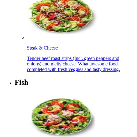
Steak & Cheese​​​​‌ ‍ ​‍​‍‌‍ ‌ ​‍‌‍‍‌‌‍‌ ‌‍‍‌‌‍ ‍​‍​‍​ ‍‍​‍​‍‌ ​ ‌‍​‌‌‍ ‍‌‍‍‌‌ ‌​‌ ‍‌​‍ ‍‌‍‍‌‌‍ ​‍​‍​‍ ​​‍​‍‌‍‍​‌ ​‍‌‍‌‌‌‍‌‍​‍​‍​ ‍‍​‍​‍‌‍‍​‌ ‌​‌ ‌​‌ ​​‌ ​ ​ ‍‍​‍ ​‍ ‌‍ ‍‌‍ ‌ ​‍‌‍‌​‌‍‍‌‌‍​ ​‍ ‌‌‍​‍‌‍‍‌‌ ‌​‌‍‌‌‌ ​ ​‍ ‌‌‍‌ ‌ ​‍‌‍ ‌ ‌‌‌ ​​​‍ ‌‌ ​ ‌ ‌​‌ ‌‌‌‍‌​‌‍‍‌‌‍ ​‍ ‍‌ ‌‍‌‍‌‌‌ ​‍‌‍​ ‌‍‌‌‌‍ ​​‍ ‍‌‍​‌‌ ​​‌ ​​​‍ ‌‍‍‌‌‍ ‍‌ ‌​‌‍‌‌‌‍ ‍‌ ‌​​‍ ‌‍‌‌‌‍‌​‌‍‍‌‌ ‌​​‍ ‌‍ ‌‌‍ ‌‍‌​‌‍‌‌​ ‌‌ ​​‌ ​‍‌‍‌‌‌ ​ ‌‍‌‌‌‍ ‍‌ ‌​‌‍​‌‌ ‌​‌‍‍‌‌‍ ‌‍ ‍​ ‍ ‌‍‍‌‌‍‌​​ ‌​ ‌‍​ ‌‍‌‍​‌​ ​‌​ ​​​ ‍‌​ ‍‌‌‍‌‌​‍ ‌​ ​‍‌‍‌​‌‍‌‍​ ​​​‍ ‌​ ‌​​ ​​‌‍‌​​ ‌ ​‍ ‌​ ‍‌​ ‌‌​ ‍​‌‍‌‌​‍ ‌​ ‌‍​ ‍​​ ​‍​ ‌‌​ ​​​ ‌‌‌‍‌‌‌‍​‌​ ‍‌‌‍‌‌​ ‌‍​ ‌‌​ ‍ ‌ ‌​‌ ‍‌‌ ​​‌‍‌‌​ ‌‌ ​​‌ ​‍‌‍ ‌‍‌​‌ ‌‌‌‍​ ‌ ‌​​ ‍ ‌ ​​‌‍​‌‌ ‌​‌‍‍​​ ‌‌‍ ‍‌‍​‌‌‍ ‌‌‍‌‌​‍‌‌​ ‌‌‌​​‍‌‌ ‌‍‍ ‌‍‌‌‌ ‍‌​‍‌‌​ ​ ‌​‌​​‍‌‌​ ​ ‌​‌​​‍‌‌​ ​‍​ ​‍‌‍‌‌‌‍ ‍​‍‌‌​ ​‍​ ​‍​‍‌‌​ ‌‌‌​‌​​‍ ‍‌ ‌‍‌‍​‌‌‍ ​‌ ‌‌‌‍‌‌​ ‌‍​‍‌‍​‌‌ ​ ‌‍‌‌‌‌‌‌‌ ​‍‌‍ ​​ ‌‌‍‍​‌ ‌​‌ ‌​‌ ​​‌ ​ ​‍‌‌​ ​ ‌​​‌​‍‌‌​ ​‍‌​‌‍​‍‌‌​ ​‍‌​‌‍‌‍ ‍‌‍ ‌ ​‍‌‍‌​‌‍‍‌‌‍​ ​‍ ‌‌‍​‍‌‍‍‌‌ ‌​‌‍‌‌‌ ​ ​‍ ‌‌‍‌ ‌ ​‍‌‍ ‌ ‌‌‌ ​​​‍ ‌‌ ​ ‌ ‌​‌ ‌‌‌‍‌​‌‍‍‌‌‍ ​‍ ‍‌ ‌‍‌‍‌‌‌ ​‍‌‍​ ‌‍‌‌‌‍ ​​‍ ‍‌‍​‌‌ ​​‌ ​​​‍‌‍‌‍‍‌‌‍‌​​ ‌​ ‌‍​ ‌‍‌‍​‌​ ​‌​ ​​​ ‍‌​ ‍‌‌‍‌‌​‍ ‌​ ​‍‌‍‌​‌‍‌‍​ ​​​‍ ‌​ ‌​​ ​​‌‍‌​​ ‌ ​‍ ‌​ ‍‌​ ‌‌​ ‍​‌‍‌‌​‍ ‌​ ‌‍​ ‍​​ ​‍​ ‌‌​ ​​​ ‌‌‌‍‌‌‌‍​‌​ ‍‌‌‍‌‌​ ‌‍​ ‌‌​‍‌‍‌ ‌​‌ ‍‌‌ ​​‌‍‌‌​ ‌‌ ​​‌ ​‍‌‍ ‌‍‌​‌ ‌‌‌‍​ ‌ ‌​​‍‌‍‌ ​​‌‍​‌‌ ‌​‌‍‍​​ ‌‌‍ ‍‌‍​‌‌‍ ‌‌‍‌‌​‍‌‌​ ‌‌‌​​‍‌‌ ‌‍‍ ‌‍‌‌‌ ‍‌​‍‌‌​ ​ ‌​‌​​‍‌‌​ ​ ‌​‌​​‍‌‌​ ​‍​ ​‍‌‍‌‌‌‍ ‍​‍‌‌​ ​‍​ ​‍​‍‌‌​ ‌‌‌​‌​​‍ ‍‌ ‌‍‌‍​‌‌‍ ​‌ ‌‌‌‍‌‌​‍‌‍‌ ​​‌‍‌‌‌ ​‍‌ ​ ‌ ​​‌‍‌‌‌‍​ ‌ ‌​‌‍‍‌‌ ‌‍‌‍‌‌​ ‌‌ ​​‌ ‌‌‌‍​‍‌‍ ​‌‍‍‌‌ ​ ‌‍‍​‌‍‌‌‌‍‌​​‍​‍‌ ‌
Tender beef roast strips (Incl. green peppers and
onions) and melty cheese. What awesome food
completed with fresh veggies and tasty dressing.​​​​‌ ‍ ​‍​‍‌‍ ‌ ​‍‌‍‍‌‌‍‌ ‌‍‍‌‌‍ ‍​‍​‍​ ‍‍​‍​‍‌ ​ ‌‍​‌‌‍ ‍‌‍‍‌‌ ‌​‌ ‍‌​‍ ‍‌‍‍‌‌‍ ​‍​‍​‍ ​​‍​‍‌‍‍​‌ ​‍‌‍‌‌‌‍‌‍​‍​‍​ ‍‍​‍​‍‌‍‍​‌ ‌​‌ ‌​‌ ​​‌ ​ ​ ‍‍​‍ ​‍ ‌‍ ‍‌‍ ‌ ​‍‌‍‌​‌‍‍‌‌‍​ ​‍ ‌‌‍​‍‌‍‍‌‌ ‌​‌‍‌‌‌ ​ ​‍ ‌‌‍‌ ‌ ​‍‌‍ ‌ ‌‌‌ ​​​‍ ‌‌ ​ ‌ ‌​‌ ‌‌‌‍‌​‌‍‍‌‌‍ ​‍ ‍‌ ‌‍‌‍‌‌‌ ​‍‌‍​ ‌‍‌‌‌‍ ​​‍ ‍‌‍​‌‌ ​​‌ ​​​‍ ‌‍‍‌‌‍ ‍‌ ‌​‌‍‌‌‌‍ ‍‌ ‌​​‍ ‌‍‌‌‌‍‌​‌‍‍‌‌ ‌​​‍ ‌‍ ‌‌‍ ‌‍‌​‌‍‌‌​ ‌‌ ​​‌ ​‍‌‍‌‌‌ ​ ‌‍‌‌‌‍ ‍‌ ‌​‌‍​‌‌ ‌​‌‍‍‌‌‍ ‌‍ ‍​ ‍ ‌‍‍‌‌‍‌​​ ‌​ ‌‍​ ‌‍‌‍​‌​ ​‌​ ​​​ ‍‌​ ‍‌‌‍‌‌​‍ ‌​ ​‍‌‍‌​‌‍‌‍​ ​​​‍ ‌​ ‌​​ ​​‌‍‌​​ ‌ ​‍ ‌​ ‍‌​ ‌‌​ ‍​‌‍‌‌​‍ ‌​ ‌‍​ ‍​​ ​‍​ ‌‌​ ​​​ ‌‌‌‍‌‌‌‍​‌​ ‍‌‌‍‌‌​ ‌‍​ ‌‌​ ‍ ‌ ‌​‌ ‍‌‌ ​​‌‍‌‌​ ‌‌ ​​‌ ​‍‌‍ ‌‍‌​‌ ‌‌‌‍​ ‌ ‌​​ ‍ ‌ ​​‌‍​‌‌ ‌​‌‍‍​​ ‌‌ ​ ‌‍‍​‌‍ ‌ ​‍‌ ‌​‌​‌​‌‍‌‌‌ ​ ‌‍​ ‌ ​‍‌‍‍‌‌ ​​‌ ‌​‌‍‍‌‌‍ ‌‍ ‍​‍‌‌​ ‌‌‌​​‍‌‌ ‌‍‍ ‌‍‌‌‌ ‍‌​‍‌‌​ ​ ‌​‌​​‍‌‌​ ​ ‌​‌​​‍‌‌​ ​‍​ ​‍‌‍‌‌‌‍ ‍​‍‌‌​ ​‍​ ​‍​‍‌‌​ ‌‌‌​‌​​‍ ‍‌ ‌‍‌‍​‌‌‍ ​‌ ‌‌‌‍‌‌​ ‌‍​‍‌‍​‌‌ ​ ‌‍‌‌‌‌‌‌‌ ​‍‌‍ ​​ ‌‌‍‍​‌ ‌​‌ ‌​‌ ​​‌ ​ ​‍‌‌​ ​ ‌​​‌​‍‌‌​ ​‍‌​‌‍​‍‌‌​ ​‍‌​‌‍‌‍ ‍‌‍ ‌ ​‍‌‍‌​‌‍‍‌‌‍​ ​‍ ‌‌‍​‍‌‍‍‌‌ ‌​‌‍‌‌‌ ​ ​‍ ‌‌‍‌ ‌ ​‍‌‍ ‌ ‌‌‌ ​​​‍ ‌‌ ​ ‌ ‌​‌ ‌‌‌‍‌​‌‍‍‌‌‍ ​‍ ‍‌ ‌‍‌‍‌‌‌ ​‍‌‍​ ‌‍‌‌‌‍ ​​‍ ‍‌‍​‌‌ ​​‌ ​​​‍‌‍‌‍‍‌‌‍‌​​ ‌​ ‌‍​ ‌‍‌‍​‌​ ​‌​ ​​​ ‍‌​ ‍‌‌‍‌‌​‍ ‌​ ​‍‌‍‌​‌‍‌‍​ ​​​‍ ‌​ ‌​​ ​​‌‍‌​​ ‌ ​‍ ‌​ ‍‌​ ‌‌​ ‍​‌‍‌‌​‍ ‌​ ‌‍​ ‍​​ ​‍​ ‌‌​ ​​​ ‌‌‌‍‌‌‌‍​‌​ ‍‌‌‍‌‌​ ‌‍​ ‌‌​‍‌‍‌ ‌​‌ ‍‌‌ ​​‌‍‌‌​ ‌‌ ​​‌ ​‍‌‍ ‌‍‌​‌ ‌‌‌‍​ ‌ ‌​​‍‌‍‌ ​​‌‍​‌‌ ‌​‌‍‍​​ ‌‌ ​ ‌‍‍​‌‍ ‌ ​‍‌ ‌​‌​‌​‌‍‌‌‌ ​ ‌‍​ ‌ ​‍‌‍‍‌‌ ​​‌ ‌​‌‍‍‌‌‍ ‌‍ ‍​‍‌‌​ ‌‌‌​​‍‌‌ ‌‍‍ ‌‍‌‌‌ ‍‌​‍‌‌​ ​ ‌​‌​​‍‌‌​ ​ ‌​‌​​‍‌‌​ ​‍​ ​‍‌‍‌‌‌‍ ‍​‍‌‌​ ​‍​ ​‍​‍‌‌​ ‌‌‌​‌​​‍ ‍‌ ‌‍‌‍​‌‌‍ ​‌ ‌‌‌‍‌‌​‍‌‍‌ ​​‌‍‌‌‌ ​‍‌ ​ ‌ ​​‌‍‌‌‌‍​ ‌ ‌​‌‍‍‌‌ ‌‍‌‍‌‌​ ‌‌ ​​‌ ‌‌‌‍​‍‌‍ ​‌‍‍‌‌ ​ ‌‍‍​‌‍‌‌‌‍‌​​‍​‍‌ ‌
Fish​​​​‌ ‍ ​‍​‍‌‍ ‌ ​‍‌‍‍‌‌‍‌ ‌‍‍‌‌‍ ‍​‍​‍​ ‍‍​‍​‍‌ ​ ‌‍​‌‌‍ ‍‌‍‍‌‌ ‌​‌ ‍‌​‍ ‍‌‍‍‌‌‍ ​‍​‍​‍ ​​‍​‍‌‍‍​‌ ​‍‌‍‌‌‌‍‌‍​‍​‍​ ‍‍​‍​‍‌‍‍​‌ ‌​‌ ‌​‌ ​​‌ ​ ​ ‍‍​‍ ​‍ ‌‍ ‍‌‍ ‌ ​‍‌‍‌​‌‍‍‌‌‍​ ​‍ ‌‌‍​‍‌‍‍‌‌ ‌​‌‍‌‌‌ ​ ​‍ ‌‌‍‌ ‌ ​‍‌‍ ‌ ‌‌‌ ​​​‍ ‌‌ ​ ‌ ‌​‌ ‌‌‌‍‌​‌‍‍‌‌‍ ​‍ ‍‌ ‌‍‌‍‌‌‌ ​‍‌‍​ ‌‍‌‌‌‍ ​​‍ ‍‌‍​‌‌ ​​‌ ​​​‍ ‌‍‍‌‌‍ ‍‌ ‌​‌‍‌‌‌‍ ‍‌ ‌​​‍ ‌‍‌‌‌‍‌​‌‍‍‌‌ ‌​​‍ ‌‍ ‌‌‍ ‌‍‌​‌‍‌‌​ ‌‌ ​​‌ ​‍‌‍‌‌‌ ​ ‌‍‌‌‌‍ ‍‌ ‌​‌‍​‌‌ ‌​‌‍‍‌‌‍ ‌‍ ‍​ ‍ ‌‍‍‌‌‍‌​​ ‌​ ​​​ ‌​​ ‌​‌‍​‍​ ‌​‌‍​‌​ ‍‌‌‍​‍​‍ ‌​ ‍‌‌‍‌‍‌‍‌​‌‍​ ​‍ ‌​ ‌​‌‍‌​​ ‌‍‌‍‌‌​‍ ‌‌‍​‍​ ‌‌​ ‍​‌‍‌​​‍ ‌​ ​​‌‍‌‌​ ​ ​ ‌‌‌‍‌‍​ ‌ ‌‍‌‍​ ‌ ‌‍‌‍​ ‍​​ ​‍‌‍​ ​ ‍ ‌ ‌​‌ ‍‌‌ ​​‌‍‌‌​ ‌‌ ​ ‌ ‌‌‌‍​‍‌‍​ ‌‍​‌‌ ‌​‌‍‌‌‌‍‌ ‌‍ ‌ ​‍‌ ‍‌​ ‍ ‌ ​​‌‍​‌‌ ‌​‌‍‍​​ ‌‌‍ ‍‌‍​‌‌‍ ‌‌‍‌‌​‍‌‌​ ‌‌‌​​‍‌‌ ‌‍‍ ‌‍‌‌‌ ‍‌​‍‌‌​ ​ ‌​‌​​‍‌‌​ ​ ‌​‌​​‍‌‌​ ​‍​ ​‍‌‍‌‌‌‍ ‍​‍‌‌​ ​‍​ ​‍​‍‌‌​ ‌‌‌​‌​​‍ ‍‌ ‌‍‌‍​‌‌‍ ​‌ ‌‌‌‍‌‌​ ‌‍​‍‌‍​‌‌ ​ ‌‍‌‌‌‌‌‌‌ ​‍‌‍ ​​ ‌‌‍‍​‌ ‌​‌ ‌​‌ ​​‌ ​ ​‍‌‌​ ​ ‌​​‌​‍‌‌​ ​‍‌​‌‍​‍‌‌​ ​‍‌​‌‍‌‍ ‍‌‍ ‌ ​‍‌‍‌​‌‍‍‌‌‍​ ​‍ ‌‌‍​‍‌‍‍‌‌ ‌​‌‍‌‌‌ ​ ​‍ ‌‌‍‌ ‌ ​‍‌‍ ‌ ‌‌‌ ​​​‍ ‌‌ ​ ‌ ‌​‌ ‌‌‌‍‌​‌‍‍‌‌‍ ​‍ ‍‌ ‌‍‌‍‌‌‌ ​‍‌‍​ ‌‍‌‌‌‍ ​​‍ ‍‌‍​‌‌ ​​‌ ​​​‍‌‍‌‍‍‌‌‍‌​​ ‌​ ​​​ ‌​​ ‌​‌‍​‍​ ‌​‌‍​‌​ ‍‌‌‍​‍​‍ ‌​ ‍‌‌‍‌‍‌‍‌​‌‍​ ​‍ ‌​ ‌​‌‍‌​​ ‌‍‌‍‌‌​‍ ‌‌‍​‍​ ‌‌​ ‍​‌‍‌​​‍ ‌​ ​​‌‍‌‌​ ​ ​ ‌‌‌‍‌‍​ ‌ ‌‍‌‍​ ‌ ‌‍‌‍​ ‍​​ ​‍‌‍​ ​‍‌‍‌ ‌​‌ ‍‌‌ ​​‌‍‌‌​ ‌‌ ​ ‌ ‌‌‌‍​‍‌‍​ ‌‍​‌‌ ‌​‌‍‌‌‌‍‌ ‌‍ ‌ ​‍‌ ‍‌​‍‌‍‌ ​​‌‍​‌‌ ‌​‌‍‍​​ ‌‌‍ ‍‌‍​‌‌‍ ‌‌‍‌‌​‍‌‌​ ‌‌‌​​‍‌‌ ‌‍‍ ‌‍‌‌‌ ‍‌​‍‌‌​ ​ ‌​‌​​‍‌‌​ ​ ‌​‌​​‍‌‌​ ​‍​ ​‍‌‍‌‌‌‍ ‍​‍‌‌​ ​‍​ ​‍​‍‌‌​ ‌‌‌​‌​​‍ ‍‌ ‌‍‌‍​‌‌‍ ​‌ ‌‌‌‍‌‌​‍‌‍‌ ​​‌‍‌‌‌ ​‍‌ ​ ‌ ​​‌‍‌‌‌‍​ ‌ ‌​‌‍‍‌‌ ‌‍‌‍‌‌​ ‌‌ ​​‌ ‌‌‌‍​‍‌‍ ​‌‍‍‌‌ ​ ‌‍‍​‌‍‌‌‌‍‌​​‍​‍‌ ‌