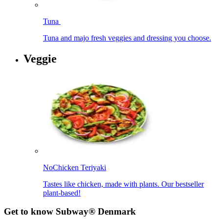
Tuna ​​​​‌ ‍ ​‍​‍‌‍ ‌ ​‍‌‍‍‌‌‍‌ ‌‍‍‌‌‍ ‍​‍​‍​ ‍‍​‍​‍‌ ​ ‌‍​‌‌‍ ‍‌‍‍‌‌ ‌​‌ ‍‌​‍ ‍‌‍‍‌‌‍ ​‍​‍​‍ ​​‍​‍‌‍‍​‌ ​‍‌‍‌‌‌‍‌‍​‍​‍​ ‍‍​‍​‍‌‍‍​‌ ‌​‌ ‌​‌ ​​‌ ​ ​ ‍‍​‍ ​‍ ‌‍ ‍‌‍ ‌ ​‍‌‍‌​‌‍‍‌‌‍​ ​‍ ‌‌‍​‍‌‍‍‌‌ ‌​‌‍‌‌‌ ​ ​‍ ‌‌‍‌ ‌ ​‍‌‍ ‌ ‌‌‌ ​​​‍ ‌‌ ​ ‌ ‌​‌ ‌‌‌‍‌​‌‍‍‌‌‍ ​‍ ‍‌ ‌‍‌‍‌‌‌ ​‍‌‍​ ‌‍‌‌‌‍ ​​‍ ‍‌‍​‌‌ ​​‌ ​​​‍ ‌‍‍‌‌‍ ‍‌ ‌​‌‍‌‌‌‍ ‍‌ ‌​​‍ ‌‍‌‌‌‍‌​‌‍‍‌‌ ‌​​‍ ‌‍ ‌‌‍ ‌‍‌​‌‍‌‌​ ‌‌ ​​‌ ​‍‌‍‌‌‌ ​ ‌‍‌‌‌‍ ‍‌ ‌​‌‍​‌‌ ‌​‌‍‍‌‌‍ ‌‍ ‍​ ‍ ‌‍‍‌‌‍‌​​ ‌‌‍​‍‌‍‌​‌‍‌​​ ‌‍​ ​ ​ ‍​​ ​‌​ ​​​‍ ‌​ ‍​‌‍​‍​ ​​​ ‌ ​‍ ‌​ ‌​​ ​​‌‍​‍‌‍​‍​‍ ‌‌‍​‍​ ‌​​ ‌​​ ​​​‍ ‌​ ‌​‌‍​‌​ ​‍​ ​​​ ‍​​ ​‍​ ​‍​ ‍‌​ ‌ ​ ‌ ​ ​​​ ​​​ ‍ ‌ ‌​‌ ‍‌‌ ​​‌‍‌‌​ ‌‌ ​​‌ ​‍‌‍ ‌‍‌​‌ ‌‌‌‍​ ‌ ‌​​ ‍ ‌ ​​‌‍​‌‌ ‌​‌‍‍​​ ‌‌‍ ‍‌‍​‌‌‍ ‌‌‍‌‌​‍‌‌​ ‌‌‌​​‍‌‌ ‌‍‍ ‌‍‌‌‌ ‍‌​‍‌‌​ ​ ‌​‌​​‍‌‌​ ​ ‌​‌​​‍‌‌​ ​‍​ ​‍‌‍‌‌‌‍ ‍​‍‌‌​ ​‍​ ​‍​‍‌‌​ ‌‌‌​‌​​‍ ‍‌ ‌‍‌‍​‌‌‍ ​‌ ‌‌‌‍‌‌​ ‌‍​‍‌‍​‌‌ ​ ‌‍‌‌‌‌‌‌‌ ​‍‌‍ ​​ ‌‌‍‍​‌ ‌​‌ ‌​‌ ​​‌ ​ ​‍‌‌​ ​ ‌​​‌​‍‌‌​ ​‍‌​‌‍​‍‌‌​ ​‍‌​‌‍‌‍ ‍‌‍ ‌ ​‍‌‍‌​‌‍‍‌‌‍​ ​‍ ‌‌‍​‍‌‍‍‌‌ ‌​‌‍‌‌‌ ​ ​‍ ‌‌‍‌ ‌ ​‍‌‍ ‌ ‌‌‌ ​​​‍ ‌‌ ​ ‌ ‌​‌ ‌‌‌‍‌​‌‍‍‌‌‍ ​‍ ‍‌ ‌‍‌‍‌‌‌ ​‍‌‍​ ‌‍‌‌‌‍ ​​‍ ‍‌‍​‌‌ ​​‌ ​​​‍‌‍‌‍‍‌‌‍‌​​ ‌‌‍​‍‌‍‌​‌‍‌​​ ‌‍​ ​ ​ ‍​​ ​‌​ ​​​‍ ‌​ ‍​‌‍​‍​ ​​​ ‌ ​‍ ‌​ ‌​​ ​​‌‍​‍‌‍​‍​‍ ‌‌‍​‍​ ‌​​ ‌​​ ​​​‍ ‌​ ‌​‌‍​‌​ ​‍​ ​​​ ‍​​ ​‍​ ​‍​ ‍‌​ ‌ ​ ‌ ​ ​​​ ​​​‍‌‍‌ ‌​‌ ‍‌‌ ​​‌‍‌‌​ ‌‌ ​​‌ ​‍‌‍ ‌‍‌​‌ ‌‌‌‍​ ‌ ‌​​‍‌‍‌ ​​‌‍​‌‌ ‌​‌‍‍​​ ‌‌‍ ‍‌‍​‌‌‍ ‌‌‍‌‌​‍‌‌​ ‌‌‌​​‍‌‌ ‌‍‍ ‌‍‌‌‌ ‍‌​‍‌‌​ ​ ‌​‌​​‍‌‌​ ​ ‌​‌​​‍‌‌​ ​‍​ ​‍‌‍‌‌‌‍ ‍​‍‌‌​ ​‍​ ​‍​‍‌‌​ ‌‌‌​‌​​‍ ‍‌ ‌‍‌‍​‌‌‍ ​‌ ‌‌‌‍‌‌​‍‌‍‌ ​​‌‍‌‌‌ ​‍‌ ​ ‌ ​​‌‍‌‌‌‍​ ‌ ‌​‌‍‍‌‌ ‌‍‌‍‌‌​ ‌‌ ​​‌ ‌‌‌‍​‍‌‍ ​‌‍‍‌‌ ​ ‌‍‍​‌‍‌‌‌‍‌​​‍​‍‌ ‌
Tuna and majo fresh veggies and dressing you choose.​​​​‌ ‍ ​‍​‍‌‍ ‌ ​‍‌‍‍‌‌‍‌ ‌‍‍‌‌‍ ‍​‍​‍​ ‍‍​‍​‍‌ ​ ‌‍​‌‌‍ ‍‌‍‍‌‌ ‌​‌ ‍‌​‍ ‍‌‍‍‌‌‍ ​‍​‍​‍ ​​‍​‍‌‍‍​‌ ​‍‌‍‌‌‌‍‌‍​‍​‍​ ‍‍​‍​‍‌‍‍​‌ ‌​‌ ‌​‌ ​​‌ ​ ​ ‍‍​‍ ​‍ ‌‍ ‍‌‍ ‌ ​‍‌‍‌​‌‍‍‌‌‍​ ​‍ ‌‌‍​‍‌‍‍‌‌ ‌​‌‍‌‌‌ ​ ​‍ ‌‌‍‌ ‌ ​‍‌‍ ‌ ‌‌‌ ​​​‍ ‌‌ ​ ‌ ‌​‌ ‌‌‌‍‌​‌‍‍‌‌‍ ​‍ ‍‌ ‌‍‌‍‌‌‌ ​‍‌‍​ ‌‍‌‌‌‍ ​​‍ ‍‌‍​‌‌ ​​‌ ​​​‍ ‌‍‍‌‌‍ ‍‌ ‌​‌‍‌‌‌‍ ‍‌ ‌​​‍ ‌‍‌‌‌‍‌​‌‍‍‌‌ ‌​​‍ ‌‍ ‌‌‍ ‌‍‌​‌‍‌‌​ ‌‌ ​​‌ ​‍‌‍‌‌‌ ​ ‌‍‌‌‌‍ ‍‌ ‌​‌‍​‌‌ ‌​‌‍‍‌‌‍ ‌‍ ‍​ ‍ ‌‍‍‌‌‍‌​​ ‌‌‍​‍‌‍‌​‌‍‌​​ ‌‍​ ​ ​ ‍​​ ​‌​ ​​​‍ ‌​ ‍​‌‍​‍​ ​​​ ‌ ​‍ ‌​ ‌​​ ​​‌‍​‍‌‍​‍​‍ ‌‌‍​‍​ ‌​​ ‌​​ ​​​‍ ‌​ ‌​‌‍​‌​ ​‍​ ​​​ ‍​​ ​‍​ ​‍​ ‍‌​ ‌ ​ ‌ ​ ​​​ ​​​ ‍ ‌ ‌​‌ ‍‌‌ ​​‌‍‌‌​ ‌‌ ​​‌ ​‍‌‍ ‌‍‌​‌ ‌‌‌‍​ ‌ ‌​​ ‍ ‌ ​​‌‍​‌‌ ‌​‌‍‍​​ ‌‌ ​ ‌‍‍​‌‍ ‌ ​‍‌ ‌​‌​‌​‌‍‌‌‌ ​ ‌‍​ ‌ ​‍‌‍‍‌‌ ​​‌ ‌​‌‍‍‌‌‍ ‌‍ ‍​‍‌‌​ ‌‌‌​​‍‌‌ ‌‍‍ ‌‍‌‌‌ ‍‌​‍‌‌​ ​ ‌​‌​​‍‌‌​ ​ ‌​‌​​‍‌‌​ ​‍​ ​‍‌‍‌‌‌‍ ‍​‍‌‌​ ​‍​ ​‍​‍‌‌​ ‌‌‌​‌​​‍ ‍‌ ‌‍‌‍​‌‌‍ ​‌ ‌‌‌‍‌‌​ ‌‍​‍‌‍​‌‌ ​ ‌‍‌‌‌‌‌‌‌ ​‍‌‍ ​​ ‌‌‍‍​‌ ‌​‌ ‌​‌ ​​‌ ​ ​‍‌‌​ ​ ‌​​‌​‍‌‌​ ​‍‌​‌‍​‍‌‌​ ​‍‌​‌‍‌‍ ‍‌‍ ‌ ​‍‌‍‌​‌‍‍‌‌‍​ ​‍ ‌‌‍​‍‌‍‍‌‌ ‌​‌‍‌‌‌ ​ ​‍ ‌‌‍‌ ‌ ​‍‌‍ ‌ ‌‌‌ ​​​‍ ‌‌ ​ ‌ ‌​‌ ‌‌‌‍‌​‌‍‍‌‌‍ ​‍ ‍‌ ‌‍‌‍‌‌‌ ​‍‌‍​ ‌‍‌‌‌‍ ​​‍ ‍‌‍​‌‌ ​​‌ ​​​‍‌‍‌‍‍‌‌‍‌​​ ‌‌‍​‍‌‍‌​‌‍‌​​ ‌‍​ ​ ​ ‍​​ ​‌​ ​​​‍ ‌​ ‍​‌‍​‍​ ​​​ ‌ ​‍ ‌​ ‌​​ ​​‌‍​‍‌‍​‍​‍ ‌‌‍​‍​ ‌​​ ‌​​ ​​​‍ ‌​ ‌​‌‍​‌​ ​‍​ ​​​ ‍​​ ​‍​ ​‍​ ‍‌​ ‌ ​ ‌ ​ ​​​ ​​​‍‌‍‌ ‌​‌ ‍‌‌ ​​‌‍‌‌​ ‌‌ ​​‌ ​‍‌‍ ‌‍‌​‌ ‌‌‌‍​ ‌ ‌​​‍‌‍‌ ​​‌‍​‌‌ ‌​‌‍‍​​ ‌‌ ​ ‌‍‍​‌‍ ‌ ​‍‌ ‌​‌​‌​‌‍‌‌‌ ​ ‌‍​ ‌ ​‍‌‍‍‌‌ ​​‌ ‌​‌‍‍‌‌‍ ‌‍ ‍​‍‌‌​ ‌‌‌​​‍‌‌ ‌‍‍ ‌‍‌‌‌ ‍‌​‍‌‌​ ​ ‌​‌​​‍‌‌​ ​ ‌​‌​​‍‌‌​ ​‍​ ​‍‌‍‌‌‌‍ ‍​‍‌‌​ ​‍​ ​‍​‍‌‌​ ‌‌‌​‌​​‍ ‍‌ ‌‍‌‍​‌‌‍ ​‌ ‌‌‌‍‌‌​‍‌‍‌ ​​‌‍‌‌‌ ​‍‌ ​ ‌ ​​‌‍‌‌‌‍​ ‌ ‌​‌‍‍‌‌ ‌‍‌‍‌‌​ ‌‌ ​​‌ ‌‌‌‍​‍‌‍ ​‌‍‍‌‌ ​ ‌‍‍​‌‍‌‌‌‍‌​​‍​‍‌ ‌
Veggie​​​​‌ ‍ ​‍​‍‌‍ ‌ ​‍‌‍‍‌‌‍‌ ‌‍‍‌‌‍ ‍​‍​‍​ ‍‍​‍​‍‌ ​ ‌‍​‌‌‍ ‍‌‍‍‌‌ ‌​‌ ‍‌​‍ ‍‌‍‍‌‌‍ ​‍​‍​‍ ​​‍​‍‌‍‍​‌ ​‍‌‍‌‌‌‍‌‍​‍​‍​ ‍‍​‍​‍‌‍‍​‌ ‌​‌ ‌​‌ ​​‌ ​ ​ ‍‍​‍ ​‍ ‌‍ ‍‌‍ ‌ ​‍‌‍‌​‌‍‍‌‌‍​ ​‍ ‌‌‍​‍‌‍‍‌‌ ‌​‌‍‌‌‌ ​ ​‍ ‌‌‍‌ ‌ ​‍‌‍ ‌ ‌‌‌ ​​​‍ ‌‌ ​ ‌ ‌​‌ ‌‌‌‍‌​‌‍‍‌‌‍ ​‍ ‍‌ ‌‍‌‍‌‌‌ ​‍‌‍​ ‌‍‌‌‌‍ ​​‍ ‍‌‍​‌‌ ​​‌ ​​​‍ ‌‍‍‌‌‍ ‍‌ ‌​‌‍‌‌‌‍ ‍‌ ‌​​‍ ‌‍‌‌‌‍‌​‌‍‍‌‌ ‌​​‍ ‌‍ ‌‌‍ ‌‍‌​‌‍‌‌​ ‌‌ ​​‌ ​‍‌‍‌‌‌ ​ ‌‍‌‌‌‍ ‍‌ ‌​‌‍​‌‌ ‌​‌‍‍‌‌‍ ‌‍ ‍​ ‍ ‌‍‍‌‌‍‌​​ ‌‌‍‌‌‌‍​‌​ ​‍‌‍‌‌‌‍​‌​ ​‍​ ‌​‌‍​ ​‍ ‌‌‍‌​​ ‌​‌‍‌‌‌‍​‍​‍ ‌​ ‌​​ ​ ‌‍​‍‌‍​ ​‍ ‌​ ‍​​ ‌‌​ ​‌‌‍​ ​‍ ‌​ ​​​ ‌ ​ ‌ ‌‍‌​‌‍‌‌​ ‌ ‌‍​ ​ ‍​‌‍​‌​ ​‌​ ​ ​ ​‌​ ‍ ‌ ‌​‌ ‍‌‌ ​​‌‍‌‌​ ‌‌ ​ ‌ ‌‌‌‍​‍‌‍​ ‌‍​‌‌ ‌​‌‍‌‌‌‍‌ ‌‍ ‌ ​‍‌ ‍‌​ ‍ ‌ ​​‌‍​‌‌ ‌​‌‍‍​​ ‌‌‍ ‍‌‍​‌‌‍ ‌‌‍‌‌​‍‌‌​ ‌‌‌​​‍‌‌ ‌‍‍ ‌‍‌‌‌ ‍‌​‍‌‌​ ​ ‌​‌​​‍‌‌​ ​ ‌​‌​​‍‌‌​ ​‍​ ​‍‌‍‌‌‌‍ ‍​‍‌‌​ ​‍​ ​‍​‍‌‌​ ‌‌‌​‌​​‍ ‍‌ ‌‍‌‍​‌‌‍ ​‌ ‌‌‌‍‌‌​ ‌‍​‍‌‍​‌‌ ​ ‌‍‌‌‌‌‌‌‌ ​‍‌‍ ​​ ‌‌‍‍​‌ ‌​‌ ‌​‌ ​​‌ ​ ​‍‌‌​ ​ ‌​​‌​‍‌‌​ ​‍‌​‌‍​‍‌‌​ ​‍‌​‌‍‌‍ ‍‌‍ ‌ ​‍‌‍‌​‌‍‍‌‌‍​ ​‍ ‌‌‍​‍‌‍‍‌‌ ‌​‌‍‌‌‌ ​ ​‍ ‌‌‍‌ ‌ ​‍‌‍ ‌ ‌‌‌ ​​​‍ ‌‌ ​ ‌ ‌​‌ ‌‌‌‍‌​‌‍‍‌‌‍ ​‍ ‍‌ ‌‍‌‍‌‌‌ ​‍‌‍​ ‌‍‌‌‌‍ ​​‍ ‍‌‍​‌‌ ​​‌ ​​​‍‌‍‌‍‍‌‌‍‌​​ ‌‌‍‌‌‌‍​‌​ ​‍‌‍‌‌‌‍​‌​ ​‍​ ‌​‌‍​ ​‍ ‌‌‍‌​​ ‌​‌‍‌‌‌‍​‍​‍ ‌​ ‌​​ ​ ‌‍​‍‌‍​ ​‍ ‌​ ‍​​ ‌‌​ ​‌‌‍​ ​‍ ‌​ ​​​ ‌ ​ ‌ ‌‍‌​‌‍‌‌​ ‌ ‌‍​ ​ ‍​‌‍​‌​ ​‌​ ​ ​ ​‌​‍‌‍‌ ‌​‌ ‍‌‌ ​​‌‍‌‌​ ‌‌ ​ ‌ ‌‌‌‍​‍‌‍​ ‌‍​‌‌ ‌​‌‍‌‌‌‍‌ ‌‍ ‌ ​‍‌ ‍‌​‍‌‍‌ ​​‌‍​‌‌ ‌​‌‍‍​​ ‌‌‍ ‍‌‍​‌‌‍ ‌‌‍‌‌​‍‌‌​ ‌‌‌​​‍‌‌ ‌‍‍ ‌‍‌‌‌ ‍‌​‍‌‌​ ​ ‌​‌​​‍‌‌​ ​ ‌​‌​​‍‌‌​ ​‍​ ​‍‌‍‌‌‌‍ ‍​‍‌‌​ ​‍​ ​‍​‍‌‌​ ‌‌‌​‌​​‍ ‍‌ ‌‍‌‍​‌‌‍ ​‌ ‌‌‌‍‌‌​‍‌‍‌ ​​‌‍‌‌‌ ​‍‌ ​ ‌ ​​‌‍‌‌‌‍​ ‌ ‌​‌‍‍‌‌ ‌‍‌‍‌‌​ ‌‌ ​​‌ ‌‌‌‍​‍‌‍ ​‌‍‍‌‌ ​ ‌‍‍​‌‍‌‌‌‍‌​​‍​‍‌ ‌
NoChicken Teriyaki​​​​‌ ‍ ​‍​‍‌‍ ‌ ​‍‌‍‍‌‌‍‌ ‌‍‍‌‌‍ ‍​‍​‍​ ‍‍​‍​‍‌ ​ ‌‍​‌‌‍ ‍‌‍‍‌‌ ‌​‌ ‍‌​‍ ‍‌‍‍‌‌‍ ​‍​‍​‍ ​​‍​‍‌‍‍​‌ ​‍‌‍‌‌‌‍‌‍​‍​‍​ ‍‍​‍​‍‌‍‍​‌ ‌​‌ ‌​‌ ​​‌ ​ ​ ‍‍​‍ ​‍ ‌‍ ‍‌‍ ‌ ​‍‌‍‌​‌‍‍‌‌‍​ ​‍ ‌‌‍​‍‌‍‍‌‌ ‌​‌‍‌‌‌ ​ ​‍ ‌‌‍‌ ‌ ​‍‌‍ ‌ ‌‌‌ ​​​‍ ‌‌ ​ ‌ ‌​‌ ‌‌‌‍‌​‌‍‍‌‌‍ ​‍ ‍‌ ‌‍‌‍‌‌‌ ​‍‌‍​ ‌‍‌‌‌‍ ​​‍ ‍‌‍​‌‌ ​​‌ ​​​‍ ‌‍‍‌‌‍ ‍‌ ‌​‌‍‌‌‌‍ ‍‌ ‌​​‍ ‌‍‌‌‌‍‌​‌‍‍‌‌ ‌​​‍ ‌‍ ‌‌‍ ‌‍‌​‌‍‌‌​ ‌‌ ​​‌ ​‍‌‍‌‌‌ ​ ‌‍‌‌‌‍ ‍‌ ‌​‌‍​‌‌ ‌​‌‍‍‌‌‍ ‌‍ ‍​ ‍ ‌‍‍‌‌‍‌​​ ‌‌‍‌‍​ ‍‌‌‍​‌​ ​‌​ ‍‌​ ‌‍​ ​‍​ ‌‍​‍ ‌​ ‌‍​ ‌‍​ ‍‌​ ​‍​‍ ‌​ ‌​​ ​ ​ ‍​​ ‌‍​‍ ‌​ ‍‌‌‍‌​​ ‍‌​ ‍‌​‍ ‌​ ‍‌‌‍​ ​ ‌ ‌‍​‌‌‍‌​​ ‌‍‌‍‌​​ ​‍​ ‌‍​ ‌‍‌‍‌‌‌‍​ ​ ‍ ‌ ‌​‌ ‍‌‌ ​​‌‍‌‌​ ‌‌ ​​‌ ​‍‌‍ ‌‍‌​‌ ‌‌‌‍​ ‌ ‌​​ ‍ ‌ ​​‌‍​‌‌ ‌​‌‍‍​​ ‌‌‍ ‍‌‍​‌‌‍ ‌‌‍‌‌​‍‌‌​ ‌‌‌​​‍‌‌ ‌‍‍ ‌‍‌‌‌ ‍‌​‍‌‌​ ​ ‌​‌​​‍‌‌​ ​ ‌​‌​​‍‌‌​ ​‍​ ​‍‌‍‌‌‌‍ ‍​‍‌‌​ ​‍​ ​‍​‍‌‌​ ‌‌‌​‌​​‍ ‍‌ ‌‍‌‍​‌‌‍ ​‌ ‌‌‌‍‌‌​ ‌‍​‍‌‍​‌‌ ​ ‌‍‌‌‌‌‌‌‌ ​‍‌‍ ​​ ‌‌‍‍​‌ ‌​‌ ‌​‌ ​​‌ ​ ​‍‌‌​ ​ ‌​​‌​‍‌‌​ ​‍‌​‌‍​‍‌‌​ ​‍‌​‌‍‌‍ ‍‌‍ ‌ ​‍‌‍‌​‌‍‍‌‌‍​ ​‍ ‌‌‍​‍‌‍‍‌‌ ‌​‌‍‌‌‌ ​ ​‍ ‌‌‍‌ ‌ ​‍‌‍ ‌ ‌‌‌ ​​​‍ ‌‌ ​ ‌ ‌​‌ ‌‌‌‍‌​‌‍‍‌‌‍ ​‍ ‍‌ ‌‍‌‍‌‌‌ ​‍‌‍​ ‌‍‌‌‌‍ ​​‍ ‍‌‍​‌‌ ​​‌ ​​​‍‌‍‌‍‍‌‌‍‌​​ ‌‌‍‌‍​ ‍‌‌‍​‌​ ​‌​ ‍‌​ ‌‍​ ​‍​ ‌‍​‍ ‌​ ‌‍​ ‌‍​ ‍‌​ ​‍​‍ ‌​ ‌​​ ​ ​ ‍​​ ‌‍​‍ ‌​ ‍‌‌‍‌​​ ‍‌​ ‍‌​‍ ‌​ ‍‌‌‍​ ​ ‌ ‌‍​‌‌‍‌​​ ‌‍‌‍‌​​ ​‍​ ‌‍​ ‌‍‌‍‌‌‌‍​ ​‍‌‍‌ ‌​‌ ‍‌‌ ​​‌‍‌‌​ ‌‌ ​​‌ ​‍‌‍ ‌‍‌​‌ ‌‌‌‍​ ‌ ‌​​‍‌‍‌ ​​‌‍​‌‌ ‌​‌‍‍​​ ‌‌‍ ‍‌‍​‌‌‍ ‌‌‍‌‌​‍‌‌​ ‌‌‌​​‍‌‌ ‌‍‍ ‌‍‌‌‌ ‍‌​‍‌‌​ ​ ‌​‌​​‍‌‌​ ​ ‌​‌​​‍‌‌​ ​‍​ ​‍‌‍‌‌‌‍ ‍​‍‌‌​ ​‍​ ​‍​‍‌‌​ ‌‌‌​‌​​‍ ‍‌ ‌‍‌‍​‌‌‍ ​‌ ‌‌‌‍‌‌​‍‌‍‌ ​​‌‍‌‌‌ ​‍‌ ​ ‌ ​​‌‍‌‌‌‍​ ‌ ‌​‌‍‍‌‌ ‌‍‌‍‌‌​ ‌‌ ​​‌ ‌‌‌‍​‍‌‍ ​‌‍‍‌‌ ​ ‌‍‍​‌‍‌‌‌‍‌​​‍​‍‌ ‌
Tastes like chicken, made with plants. Our bestseller
plant-based!​​​​‌ ‍ ​‍​‍‌‍ ‌ ​‍‌‍‍‌‌‍‌ ‌‍‍‌‌‍ ‍​‍​‍​ ‍‍​‍​‍‌ ​ ‌‍​‌‌‍ ‍‌‍‍‌‌ ‌​‌ ‍‌​‍ ‍‌‍‍‌‌‍ ​‍​‍​‍ ​​‍​‍‌‍‍​‌ ​‍‌‍‌‌‌‍‌‍​‍​‍​ ‍‍​‍​‍‌‍‍​‌ ‌​‌ ‌​‌ ​​‌ ​ ​ ‍‍​‍ ​‍ ‌‍ ‍‌‍ ‌ ​‍‌‍‌​‌‍‍‌‌‍​ ​‍ ‌‌‍​‍‌‍‍‌‌ ‌​‌‍‌‌‌ ​ ​‍ ‌‌‍‌ ‌ ​‍‌‍ ‌ ‌‌‌ ​​​‍ ‌‌ ​ ‌ ‌​‌ ‌‌‌‍‌​‌‍‍‌‌‍ ​‍ ‍‌ ‌‍‌‍‌‌‌ ​‍‌‍​ ‌‍‌‌‌‍ ​​‍ ‍‌‍​‌‌ ​​‌ ​​​‍ ‌‍‍‌‌‍ ‍‌ ‌​‌‍‌‌‌‍ ‍‌ ‌​​‍ ‌‍‌‌‌‍‌​‌‍‍‌‌ ‌​​‍ ‌‍ ‌‌‍ ‌‍‌​‌‍‌‌​ ‌‌ ​​‌ ​‍‌‍‌‌‌ ​ ‌‍‌‌‌‍ ‍‌ ‌​‌‍​‌‌ ‌​‌‍‍‌‌‍ ‌‍ ‍​ ‍ ‌‍‍‌‌‍‌​​ ‌‌‍‌‍​ ‍‌‌‍​‌​ ​‌​ ‍‌​ ‌‍​ ​‍​ ‌‍​‍ ‌​ ‌‍​ ‌‍​ ‍‌​ ​‍​‍ ‌​ ‌​​ ​ ​ ‍​​ ‌‍​‍ ‌​ ‍‌‌‍‌​​ ‍‌​ ‍‌​‍ ‌​ ‍‌‌‍​ ​ ‌ ‌‍​‌‌‍‌​​ ‌‍‌‍‌​​ ​‍​ ‌‍​ ‌‍‌‍‌‌‌‍​ ​ ‍ ‌ ‌​‌ ‍‌‌ ​​‌‍‌‌​ ‌‌ ​​‌ ​‍‌‍ ‌‍‌​‌ ‌‌‌‍​ ‌ ‌​​ ‍ ‌ ​​‌‍​‌‌ ‌​‌‍‍​​ ‌‌ ​ ‌‍‍​‌‍ ‌ ​‍‌ ‌​‌​‌​‌‍‌‌‌ ​ ‌‍​ ‌ ​‍‌‍‍‌‌ ​​‌ ‌​‌‍‍‌‌‍ ‌‍ ‍​‍‌‌​ ‌‌‌​​‍‌‌ ‌‍‍ ‌‍‌‌‌ ‍‌​‍‌‌​ ​ ‌​‌​​‍‌‌​ ​ ‌​‌​​‍‌‌​ ​‍​ ​‍‌‍‌‌‌‍ ‍​‍‌‌​ ​‍​ ​‍​‍‌‌​ ‌‌‌​‌​​‍ ‍‌ ‌‍‌‍​‌‌‍ ​‌ ‌‌‌‍‌‌​ ‌‍​‍‌‍​‌‌ ​ ‌‍‌‌‌‌‌‌‌ ​‍‌‍ ​​ ‌‌‍‍​‌ ‌​‌ ‌​‌ ​​‌ ​ ​‍‌‌​ ​ ‌​​‌​‍‌‌​ ​‍‌​‌‍​‍‌‌​ ​‍‌​‌‍‌‍ ‍‌‍ ‌ ​‍‌‍‌​‌‍‍‌‌‍​ ​‍ ‌‌‍​‍‌‍‍‌‌ ‌​‌‍‌‌‌ ​ ​‍ ‌‌‍‌ ‌ ​‍‌‍ ‌ ‌‌‌ ​​​‍ ‌‌ ​ ‌ ‌​‌ ‌‌‌‍‌​‌‍‍‌‌‍ ​‍ ‍‌ ‌‍‌‍‌‌‌ ​‍‌‍​ ‌‍‌‌‌‍ ​​‍ ‍‌‍​‌‌ ​​‌ ​​​‍‌‍‌‍‍‌‌‍‌​​ ‌‌‍‌‍​ ‍‌‌‍​‌​ ​‌​ ‍‌​ ‌‍​ ​‍​ ‌‍​‍ ‌​ ‌‍​ ‌‍​ ‍‌​ ​‍​‍ ‌​ ‌​​ ​ ​ ‍​​ ‌‍​‍ ‌​ ‍‌‌‍‌​​ ‍‌​ ‍‌​‍ ‌​ ‍‌‌‍​ ​ ‌ ‌‍​‌‌‍‌​​ ‌‍‌‍‌​​ ​‍​ ‌‍​ ‌‍‌‍‌‌‌‍​ ​‍‌‍‌ ‌​‌ ‍‌‌ ​​‌‍‌‌​ ‌‌ ​​‌ ​‍‌‍ ‌‍‌​‌ ‌‌‌‍​ ‌ ‌​​‍‌‍‌ ​​‌‍​‌‌ ‌​‌‍‍​​ ‌‌ ​ ‌‍‍​‌‍ ‌ ​‍‌ ‌​‌​‌​‌‍‌‌‌ ​ ‌‍​ ‌ ​‍‌‍‍‌‌ ​​‌ ‌​‌‍‍‌‌‍ ‌‍ ‍​‍‌‌​ ‌‌‌​​‍‌‌ ‌‍‍ ‌‍‌‌‌ ‍‌​‍‌‌​ ​ ‌​‌​​‍‌‌​ ​ ‌​‌​​‍‌‌​ ​‍​ ​‍‌‍‌‌‌‍ ‍​‍‌‌​ ​‍​ ​‍​‍‌‌​ ‌‌‌​‌​​‍ ‍‌ ‌‍‌‍​‌‌‍ ​‌ ‌‌‌‍‌‌​‍‌‍‌ ​​‌‍‌‌‌ ​‍‌ ​ ‌ ​​‌‍‌‌‌‍​ ‌ ‌​‌‍‍‌‌ ‌‍‌‍‌‌​ ‌‌ ​​‌ ‌‌‌‍​‍‌‍ ​‌‍‍‌‌ ​ ‌‍‍​‌‍‌‌‌‍‌​​‍​‍‌ ‌
Get to know Subway® Denmark​​​​‌ ‍ ​‍​‍‌‍ ‌ ​‍‌‍‍‌‌‍‌ ‌‍‍‌‌‍ ‍​‍​‍​ ‍‍​‍​‍‌ ​ ‌‍​‌‌‍ ‍‌‍‍‌‌ ‌​‌ ‍‌​‍ ‍‌‍‍‌‌‍ ​‍​‍​‍ ​​‍​‍‌‍‍​‌ ​‍‌‍‌‌‌‍‌‍​‍​‍​ ‍‍​‍​‍‌‍‍​‌ ‌​‌ ‌​‌ ​​‌ ​ ​ ‍‍​‍ ​‍ ‌‍ ‍‌‍ ‌ ​‍‌‍‌​‌‍‍‌‌‍​ ​‍ ‌‌‍​‍‌‍‍‌‌ ‌​‌‍‌‌‌ ​ ​‍ ‌‌‍‌ ‌ ​‍‌‍ ‌ ‌‌‌ ​​​‍ ‌‌ ​ ‌ ‌​‌ ‌‌‌‍‌​‌‍‍‌‌‍ ​‍ ‍‌ ‌‍‌‍‌‌‌ ​‍‌‍​ ‌‍‌‌‌‍ ​​‍ ‍‌‍​‌‌ ​​‌ ​​​‍ ‌‍‍‌‌‍ ‍‌ ‌​‌‍‌‌‌‍ ‍‌ ‌​​‍ ‌‍‌‌‌‍‌​‌‍‍‌‌ ‌​​‍ ‌‍ ‌‌‍ ‌‍‌​‌‍‌‌​ ‌‌ ​​‌ ​‍‌‍‌‌‌ ​ ‌‍‌‌‌‍ ‍‌ ‌​‌‍​‌‌ ‌​‌‍‍‌‌‍ ‌‍ ‍​ ‍ ‌‍‍‌‌‍‌​​ ‌​ ‌‍​ ​ ‌‍‌​​ ‌‌​ ​ ‌‍​‍​ ​‌​ ​​​‍ ‌​ ​‍​ ​‌​ ‌‌​ ​​​‍ ‌​ ‌​‌‍​ ‌‍​ ​ ​​​‍ ‌​ ‍​‌‍‌‌​ ‍‌​ ​‍​‍ ‌​ ‌ ‌‍‌‌​ ​‍​ ​‌​ ​‍​ ​ ​ ​ ‌‍‌‍‌‍​‍​ ‌‌​ ‍​‌‍​‌​ ‍ ‌ ‌​‌ ‍‌‌ ​​‌‍‌‌​ ‌‌ ‌ ‌‍‌‌‌‍​‍‌ ​ ‌‍‍‌‌ ‌​‌‍‌‌‌​‌‍‌‍ ‌‍ ‌ ‌​‌‍‌‌‌ ​‍​ ‍ ‌ ​​‌‍​‌‌ ‌​‌‍‍​​ ‌‌ ‌​‌‍‍‌‌ ‌​‌‍ ​‌‍‌‌​‍‌‌​ ‌‌‌​​‍‌‌ ‌‍‍ ‌‍‌‌‌ ‍‌​‍‌‌​ ​ ‌​‌​​‍‌‌​ ​ ‌​‌​​‍‌‌​ ​‍​ ​‍‌‍‌‌‌‍ ‍​‍‌‌​ ​‍​ ​‍​‍‌‌​ ‌‌‌​‌​​‍ ‍‌ ‌‍‌‍​‌‌‍ ​‌ ‌‌‌‍‌‌​ ‌‍​‍‌‍​‌‌ ​ ‌‍‌‌‌‌‌‌‌ ​‍‌‍ ​​ ‌‌‍‍​‌ ‌​‌ ‌​‌ ​​‌ ​ ​‍‌‌​ ​ ‌​​‌​‍‌‌​ ​‍‌​‌‍​‍‌‌​ ​‍‌​‌‍‌‍ ‍‌‍ ‌ ​‍‌‍‌​‌‍‍‌‌‍​ ​‍ ‌‌‍​‍‌‍‍‌‌ ‌​‌‍‌‌‌ ​ ​‍ ‌‌‍‌ ‌ ​‍‌‍ ‌ ‌‌‌ ​​​‍ ‌‌ ​ ‌ ‌​‌ ‌‌‌‍‌​‌‍‍‌‌‍ ​‍ ‍‌ ‌‍‌‍‌‌‌ ​‍‌‍​ ‌‍‌‌‌‍ ​​‍ ‍‌‍​‌‌ ​​‌ ​​​‍‌‍‌‍‍‌‌‍‌​​ ‌​ ‌‍​ ​ ‌‍‌​​ ‌‌​ ​ ‌‍​‍​ ​‌​ ​​​‍ ‌​ ​‍​ ​‌​ ‌‌​ ​​​‍ ‌​ ‌​‌‍​ ‌‍​ ​ ​​​‍ ‌​ ‍​‌‍‌‌​ ‍‌​ ​‍​‍ ‌​ ‌ ‌‍‌‌​ ​‍​ ​‌​ ​‍​ ​ ​ ​ ‌‍‌‍‌‍​‍​ ‌‌​ ‍​‌‍​‌​‍‌‍‌ ‌​‌ ‍‌‌ ​​‌‍‌‌​ ‌‌ ‌ ‌‍‌‌‌‍​‍‌ ​ ‌‍‍‌‌ ‌​‌‍‌‌‌​‌‍‌‍ ‌‍ ‌ ‌​‌‍‌‌‌ ​‍​‍‌‍‌ ​​‌‍​‌‌ ‌​‌‍‍​​ ‌‌ ‌​‌‍‍‌‌ ‌​‌‍ ​‌‍‌‌​‍‌‌​ ‌‌‌​​‍‌‌ ‌‍‍ ‌‍‌‌‌ ‍‌​‍‌‌​ ​ ‌​‌​​‍‌‌​ ​ ‌​‌​​‍‌‌​ ​‍​ ​‍‌‍‌‌‌‍ ‍​‍‌‌​ ​‍​ ​‍​‍‌‌​ ‌‌‌​‌​​‍ ‍‌ ‌‍‌‍​‌‌‍ ​‌ ‌‌‌‍‌‌​‍‌‍‌ ​​‌‍‌‌‌ ​‍‌ ​ ‌ ​​‌‍‌‌‌‍​ ‌ ‌​‌‍‍‌‌ ‌‍‌‍‌‌​ ‌‌ ​​‌ ‌‌‌‍​‍‌‍ ​‌‍‍‌‌ ​ ‌‍‍​‌‍‌‌‌‍‌​​‍​‍‌ ‌