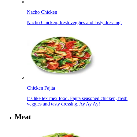
Nacho Chicken​​​​‌ ‍ ​‍​‍‌‍ ‌ ​‍‌‍‍‌‌‍‌ ‌‍‍‌‌‍ ‍​‍​‍​ ‍‍​‍​‍‌ ​ ‌‍​‌‌‍ ‍‌‍‍‌‌ ‌​‌ ‍‌​‍ ‍‌‍‍‌‌‍ ​‍​‍​‍ ​​‍​‍‌‍‍​‌ ​‍‌‍‌‌‌‍‌‍​‍​‍​ ‍‍​‍​‍‌‍‍​‌ ‌​‌ ‌​‌ ​​‌ ​ ​ ‍‍​‍ ​‍ ‌‍ ‍‌‍ ‌ ​‍‌‍‌​‌‍‍‌‌‍​ ​‍ ‌‌‍​‍‌‍‍‌‌ ‌​‌‍‌‌‌ ​ ​‍ ‌‌‍‌ ‌ ​‍‌‍ ‌ ‌‌‌ ​​​‍ ‌‌ ​ ‌ ‌​‌ ‌‌‌‍‌​‌‍‍‌‌‍ ​‍ ‍‌ ‌‍‌‍‌‌‌ ​‍‌‍​ ‌‍‌‌‌‍ ​​‍ ‍‌‍​‌‌ ​​‌ ​​​‍ ‌‍‍‌‌‍ ‍‌ ‌​‌‍‌‌‌‍ ‍‌ ‌​​‍ ‌‍‌‌‌‍‌​‌‍‍‌‌ ‌​​‍ ‌‍ ‌‌‍ ‌‍‌​‌‍‌‌​ ‌‌ ​​‌ ​‍‌‍‌‌‌ ​ ‌‍‌‌‌‍ ‍‌ ‌​‌‍​‌‌ ‌​‌‍‍‌‌‍ ‌‍ ‍​ ‍ ‌‍‍‌‌‍‌​​ ‌‌‍‌​​ ​‍​ ​‍‌‍​‌​ ‌ ​ ​‌​ ‌‌​ ‌‍​‍ ‌‌‍‌‌​ ‍‌‌‍‌‍​ ​​​‍ ‌​ ‌​​ ‌​​ ​‍​ ​​​‍ ‌​ ‍‌‌‍​ ‌‍‌‌‌‍‌​​‍ ‌‌‍‌‌‌‍‌‍​ ‌ ​ ​ ​ ‌ ​ ‌ ‌‍‌​‌‍‌‍‌‍​‌​ ​‍​ ‌ ​ ‌​​ ‍ ‌ ‌​‌ ‍‌‌ ​​‌‍‌‌​ ‌‌ ​​‌ ​‍‌‍ ‌‍‌​‌ ‌‌‌‍​ ‌ ‌​​ ‍ ‌ ​​‌‍​‌‌ ‌​‌‍‍​​ ‌‌‍ ‍‌‍​‌‌‍ ‌‌‍‌‌​‍‌‌​ ‌‌‌​​‍‌‌ ‌‍‍ ‌‍‌‌‌ ‍‌​‍‌‌​ ​ ‌​‌​​‍‌‌​ ​ ‌​‌​​‍‌‌​ ​‍​ ​‍‌‍‌‌‌‍ ‍​‍‌‌​ ​‍​ ​‍​‍‌‌​ ‌‌‌​‌​​‍ ‍‌ ‌‍‌‍​‌‌‍ ​‌ ‌‌‌‍‌‌​ ‌‍​‍‌‍​‌‌ ​ ‌‍‌‌‌‌‌‌‌ ​‍‌‍ ​​ ‌‌‍‍​‌ ‌​‌ ‌​‌ ​​‌ ​ ​‍‌‌​ ​ ‌​​‌​‍‌‌​ ​‍‌​‌‍​‍‌‌​ ​‍‌​‌‍‌‍ ‍‌‍ ‌ ​‍‌‍‌​‌‍‍‌‌‍​ ​‍ ‌‌‍​‍‌‍‍‌‌ ‌​‌‍‌‌‌ ​ ​‍ ‌‌‍‌ ‌ ​‍‌‍ ‌ ‌‌‌ ​​​‍ ‌‌ ​ ‌ ‌​‌ ‌‌‌‍‌​‌‍‍‌‌‍ ​‍ ‍‌ ‌‍‌‍‌‌‌ ​‍‌‍​ ‌‍‌‌‌‍ ​​‍ ‍‌‍​‌‌ ​​‌ ​​​‍‌‍‌‍‍‌‌‍‌​​ ‌‌‍‌​​ ​‍​ ​‍‌‍​‌​ ‌ ​ ​‌​ ‌‌​ ‌‍​‍ ‌‌‍‌‌​ ‍‌‌‍‌‍​ ​​​‍ ‌​ ‌​​ ‌​​ ​‍​ ​​​‍ ‌​ ‍‌‌‍​ ‌‍‌‌‌‍‌​​‍ ‌‌‍‌‌‌‍‌‍​ ‌ ​ ​ ​ ‌ ​ ‌ ‌‍‌​‌‍‌‍‌‍​‌​ ​‍​ ‌ ​ ‌​​‍‌‍‌ ‌​‌ ‍‌‌ ​​‌‍‌‌​ ‌‌ ​​‌ ​‍‌‍ ‌‍‌​‌ ‌‌‌‍​ ‌ ‌​​‍‌‍‌ ​​‌‍​‌‌ ‌​‌‍‍​​ ‌‌‍ ‍‌‍​‌‌‍ ‌‌‍‌‌​‍‌‌​ ‌‌‌​​‍‌‌ ‌‍‍ ‌‍‌‌‌ ‍‌​‍‌‌​ ​ ‌​‌​​‍‌‌​ ​ ‌​‌​​‍‌‌​ ​‍​ ​‍‌‍‌‌‌‍ ‍​‍‌‌​ ​‍​ ​‍​‍‌‌​ ‌‌‌​‌​​‍ ‍‌ ‌‍‌‍​‌‌‍ ​‌ ‌‌‌‍‌‌​‍‌‍‌ ​​‌‍‌‌‌ ​‍‌ ​ ‌ ​​‌‍‌‌‌‍​ ‌ ‌​‌‍‍‌‌ ‌‍‌‍‌‌​ ‌‌ ​​‌ ‌‌‌‍​‍‌‍ ​‌‍‍‌‌ ​ ‌‍‍​‌‍‌‌‌‍‌​​‍​‍‌ ‌
Nacho Chicken, fresh veggies and tasty dressing.​​​​‌ ‍ ​‍​‍‌‍ ‌ ​‍‌‍‍‌‌‍‌ ‌‍‍‌‌‍ ‍​‍​‍​ ‍‍​‍​‍‌ ​ ‌‍​‌‌‍ ‍‌‍‍‌‌ ‌​‌ ‍‌​‍ ‍‌‍‍‌‌‍ ​‍​‍​‍ ​​‍​‍‌‍‍​‌ ​‍‌‍‌‌‌‍‌‍​‍​‍​ ‍‍​‍​‍‌‍‍​‌ ‌​‌ ‌​‌ ​​‌ ​ ​ ‍‍​‍ ​‍ ‌‍ ‍‌‍ ‌ ​‍‌‍‌​‌‍‍‌‌‍​ ​‍ ‌‌‍​‍‌‍‍‌‌ ‌​‌‍‌‌‌ ​ ​‍ ‌‌‍‌ ‌ ​‍‌‍ ‌ ‌‌‌ ​​​‍ ‌‌ ​ ‌ ‌​‌ ‌‌‌‍‌​‌‍‍‌‌‍ ​‍ ‍‌ ‌‍‌‍‌‌‌ ​‍‌‍​ ‌‍‌‌‌‍ ​​‍ ‍‌‍​‌‌ ​​‌ ​​​‍ ‌‍‍‌‌‍ ‍‌ ‌​‌‍‌‌‌‍ ‍‌ ‌​​‍ ‌‍‌‌‌‍‌​‌‍‍‌‌ ‌​​‍ ‌‍ ‌‌‍ ‌‍‌​‌‍‌‌​ ‌‌ ​​‌ ​‍‌‍‌‌‌ ​ ‌‍‌‌‌‍ ‍‌ ‌​‌‍​‌‌ ‌​‌‍‍‌‌‍ ‌‍ ‍​ ‍ ‌‍‍‌‌‍‌​​ ‌‌‍‌​​ ​‍​ ​‍‌‍​‌​ ‌ ​ ​‌​ ‌‌​ ‌‍​‍ ‌‌‍‌‌​ ‍‌‌‍‌‍​ ​​​‍ ‌​ ‌​​ ‌​​ ​‍​ ​​​‍ ‌​ ‍‌‌‍​ ‌‍‌‌‌‍‌​​‍ ‌‌‍‌‌‌‍‌‍​ ‌ ​ ​ ​ ‌ ​ ‌ ‌‍‌​‌‍‌‍‌‍​‌​ ​‍​ ‌ ​ ‌​​ ‍ ‌ ‌​‌ ‍‌‌ ​​‌‍‌‌​ ‌‌ ​​‌ ​‍‌‍ ‌‍‌​‌ ‌‌‌‍​ ‌ ‌​​ ‍ ‌ ​​‌‍​‌‌ ‌​‌‍‍​​ ‌‌ ​ ‌‍‍​‌‍ ‌ ​‍‌ ‌​‌​‌​‌‍‌‌‌ ​ ‌‍​ ‌ ​‍‌‍‍‌‌ ​​‌ ‌​‌‍‍‌‌‍ ‌‍ ‍​‍‌‌​ ‌‌‌​​‍‌‌ ‌‍‍ ‌‍‌‌‌ ‍‌​‍‌‌​ ​ ‌​‌​​‍‌‌​ ​ ‌​‌​​‍‌‌​ ​‍​ ​‍‌‍‌‌‌‍ ‍​‍‌‌​ ​‍​ ​‍​‍‌‌​ ‌‌‌​‌​​‍ ‍‌ ‌‍‌‍​‌‌‍ ​‌ ‌‌‌‍‌‌​ ‌‍​‍‌‍​‌‌ ​ ‌‍‌‌‌‌‌‌‌ ​‍‌‍ ​​ ‌‌‍‍​‌ ‌​‌ ‌​‌ ​​‌ ​ ​‍‌‌​ ​ ‌​​‌​‍‌‌​ ​‍‌​‌‍​‍‌‌​ ​‍‌​‌‍‌‍ ‍‌‍ ‌ ​‍‌‍‌​‌‍‍‌‌‍​ ​‍ ‌‌‍​‍‌‍‍‌‌ ‌​‌‍‌‌‌ ​ ​‍ ‌‌‍‌ ‌ ​‍‌‍ ‌ ‌‌‌ ​​​‍ ‌‌ ​ ‌ ‌​‌ ‌‌‌‍‌​‌‍‍‌‌‍ ​‍ ‍‌ ‌‍‌‍‌‌‌ ​‍‌‍​ ‌‍‌‌‌‍ ​​‍ ‍‌‍​‌‌ ​​‌ ​​​‍‌‍‌‍‍‌‌‍‌​​ ‌‌‍‌​​ ​‍​ ​‍‌‍​‌​ ‌ ​ ​‌​ ‌‌​ ‌‍​‍ ‌‌‍‌‌​ ‍‌‌‍‌‍​ ​​​‍ ‌​ ‌​​ ‌​​ ​‍​ ​​​‍ ‌​ ‍‌‌‍​ ‌‍‌‌‌‍‌​​‍ ‌‌‍‌‌‌‍‌‍​ ‌ ​ ​ ​ ‌ ​ ‌ ‌‍‌​‌‍‌‍‌‍​‌​ ​‍​ ‌ ​ ‌​​‍‌‍‌ ‌​‌ ‍‌‌ ​​‌‍‌‌​ ‌‌ ​​‌ ​‍‌‍ ‌‍‌​‌ ‌‌‌‍​ ‌ ‌​​‍‌‍‌ ​​‌‍​‌‌ ‌​‌‍‍​​ ‌‌ ​ ‌‍‍​‌‍ ‌ ​‍‌ ‌​‌​‌​‌‍‌‌‌ ​ ‌‍​ ‌ ​‍‌‍‍‌‌ ​​‌ ‌​‌‍‍‌‌‍ ‌‍ ‍​‍‌‌​ ‌‌‌​​‍‌‌ ‌‍‍ ‌‍‌‌‌ ‍‌​‍‌‌​ ​ ‌​‌​​‍‌‌​ ​ ‌​‌​​‍‌‌​ ​‍​ ​‍‌‍‌‌‌‍ ‍​‍‌‌​ ​‍​ ​‍​‍‌‌​ ‌‌‌​‌​​‍ ‍‌ ‌‍‌‍​‌‌‍ ​‌ ‌‌‌‍‌‌​‍‌‍‌ ​​‌‍‌‌‌ ​‍‌ ​ ‌ ​​‌‍‌‌‌‍​ ‌ ‌​‌‍‍‌‌ ‌‍‌‍‌‌​ ‌‌ ​​‌ ‌‌‌‍​‍‌‍ ​‌‍‍‌‌ ​ ‌‍‍​‌‍‌‌‌‍‌​​‍​‍‌ ‌
Chicken Fajita​​​​‌ ‍ ​‍​‍‌‍ ‌ ​‍‌‍‍‌‌‍‌ ‌‍‍‌‌‍ ‍​‍​‍​ ‍‍​‍​‍‌ ​ ‌‍​‌‌‍ ‍‌‍‍‌‌ ‌​‌ ‍‌​‍ ‍‌‍‍‌‌‍ ​‍​‍​‍ ​​‍​‍‌‍‍​‌ ​‍‌‍‌‌‌‍‌‍​‍​‍​ ‍‍​‍​‍‌‍‍​‌ ‌​‌ ‌​‌ ​​‌ ​ ​ ‍‍​‍ ​‍ ‌‍ ‍‌‍ ‌ ​‍‌‍‌​‌‍‍‌‌‍​ ​‍ ‌‌‍​‍‌‍‍‌‌ ‌​‌‍‌‌‌ ​ ​‍ ‌‌‍‌ ‌ ​‍‌‍ ‌ ‌‌‌ ​​​‍ ‌‌ ​ ‌ ‌​‌ ‌‌‌‍‌​‌‍‍‌‌‍ ​‍ ‍‌ ‌‍‌‍‌‌‌ ​‍‌‍​ ‌‍‌‌‌‍ ​​‍ ‍‌‍​‌‌ ​​‌ ​​​‍ ‌‍‍‌‌‍ ‍‌ ‌​‌‍‌‌‌‍ ‍‌ ‌​​‍ ‌‍‌‌‌‍‌​‌‍‍‌‌ ‌​​‍ ‌‍ ‌‌‍ ‌‍‌​‌‍‌‌​ ‌‌ ​​‌ ​‍‌‍‌‌‌ ​ ‌‍‌‌‌‍ ‍‌ ‌​‌‍​‌‌ ‌​‌‍‍‌‌‍ ‌‍ ‍​ ‍ ‌‍‍‌‌‍‌​​ ‌​ ‌ ​ ‍​‌‍‌‌‌‍​‍​ ‍‌‌‍​ ​ ‍‌‌‍​ ​‍ ‌‌‍‌​‌‍​ ​ ‍‌‌‍​‍​‍ ‌​ ‌​‌‍‌‌​ ‍​​ ​‍​‍ ‌​ ‍​‌‍​‌​ ‍‌​ ​‍​‍ ‌‌‍‌‌‌‍​‌‌‍​‍​ ‌‍‌‍​‌‌‍​‌‌‍​ ​ ​‌‌‍​‍​ ‌‌​ ‌​​ ​‍​ ‍ ‌ ‌​‌ ‍‌‌ ​​‌‍‌‌​ ‌‌ ​​‌ ​‍‌‍ ‌‍‌​‌ ‌‌‌‍​ ‌ ‌​​ ‍ ‌ ​​‌‍​‌‌ ‌​‌‍‍​​ ‌‌‍ ‍‌‍​‌‌‍ ‌‌‍‌‌​‍‌‌​ ‌‌‌​​‍‌‌ ‌‍‍ ‌‍‌‌‌ ‍‌​‍‌‌​ ​ ‌​‌​​‍‌‌​ ​ ‌​‌​​‍‌‌​ ​‍​ ​‍‌‍‌‌‌‍ ‍​‍‌‌​ ​‍​ ​‍​‍‌‌​ ‌‌‌​‌​​‍ ‍‌ ‌‍‌‍​‌‌‍ ​‌ ‌‌‌‍‌‌​ ‌‍​‍‌‍​‌‌ ​ ‌‍‌‌‌‌‌‌‌ ​‍‌‍ ​​ ‌‌‍‍​‌ ‌​‌ ‌​‌ ​​‌ ​ ​‍‌‌​ ​ ‌​​‌​‍‌‌​ ​‍‌​‌‍​‍‌‌​ ​‍‌​‌‍‌‍ ‍‌‍ ‌ ​‍‌‍‌​‌‍‍‌‌‍​ ​‍ ‌‌‍​‍‌‍‍‌‌ ‌​‌‍‌‌‌ ​ ​‍ ‌‌‍‌ ‌ ​‍‌‍ ‌ ‌‌‌ ​​​‍ ‌‌ ​ ‌ ‌​‌ ‌‌‌‍‌​‌‍‍‌‌‍ ​‍ ‍‌ ‌‍‌‍‌‌‌ ​‍‌‍​ ‌‍‌‌‌‍ ​​‍ ‍‌‍​‌‌ ​​‌ ​​​‍‌‍‌‍‍‌‌‍‌​​ ‌​ ‌ ​ ‍​‌‍‌‌‌‍​‍​ ‍‌‌‍​ ​ ‍‌‌‍​ ​‍ ‌‌‍‌​‌‍​ ​ ‍‌‌‍​‍​‍ ‌​ ‌​‌‍‌‌​ ‍​​ ​‍​‍ ‌​ ‍​‌‍​‌​ ‍‌​ ​‍​‍ ‌‌‍‌‌‌‍​‌‌‍​‍​ ‌‍‌‍​‌‌‍​‌‌‍​ ​ ​‌‌‍​‍​ ‌‌​ ‌​​ ​‍​‍‌‍‌ ‌​‌ ‍‌‌ ​​‌‍‌‌​ ‌‌ ​​‌ ​‍‌‍ ‌‍‌​‌ ‌‌‌‍​ ‌ ‌​​‍‌‍‌ ​​‌‍​‌‌ ‌​‌‍‍​​ ‌‌‍ ‍‌‍​‌‌‍ ‌‌‍‌‌​‍‌‌​ ‌‌‌​​‍‌‌ ‌‍‍ ‌‍‌‌‌ ‍‌​‍‌‌​ ​ ‌​‌​​‍‌‌​ ​ ‌​‌​​‍‌‌​ ​‍​ ​‍‌‍‌‌‌‍ ‍​‍‌‌​ ​‍​ ​‍​‍‌‌​ ‌‌‌​‌​​‍ ‍‌ ‌‍‌‍​‌‌‍ ​‌ ‌‌‌‍‌‌​‍‌‍‌ ​​‌‍‌‌‌ ​‍‌ ​ ‌ ​​‌‍‌‌‌‍​ ‌ ‌​‌‍‍‌‌ ‌‍‌‍‌‌​ ‌‌ ​​‌ ‌‌‌‍​‍‌‍ ​‌‍‍‌‌ ​ ‌‍‍​‌‍‌‌‌‍‌​​‍​‍‌ ‌
It's like tex-mex food. Fajita seasoned chicken, fresh
veggies and tasty dressing. Ay Ay Ay!​​​​‌ ‍ ​‍​‍‌‍ ‌ ​‍‌‍‍‌‌‍‌ ‌‍‍‌‌‍ ‍​‍​‍​ ‍‍​‍​‍‌ ​ ‌‍​‌‌‍ ‍‌‍‍‌‌ ‌​‌ ‍‌​‍ ‍‌‍‍‌‌‍ ​‍​‍​‍ ​​‍​‍‌‍‍​‌ ​‍‌‍‌‌‌‍‌‍​‍​‍​ ‍‍​‍​‍‌‍‍​‌ ‌​‌ ‌​‌ ​​‌ ​ ​ ‍‍​‍ ​‍ ‌‍ ‍‌‍ ‌ ​‍‌‍‌​‌‍‍‌‌‍​ ​‍ ‌‌‍​‍‌‍‍‌‌ ‌​‌‍‌‌‌ ​ ​‍ ‌‌‍‌ ‌ ​‍‌‍ ‌ ‌‌‌ ​​​‍ ‌‌ ​ ‌ ‌​‌ ‌‌‌‍‌​‌‍‍‌‌‍ ​‍ ‍‌ ‌‍‌‍‌‌‌ ​‍‌‍​ ‌‍‌‌‌‍ ​​‍ ‍‌‍​‌‌ ​​‌ ​​​‍ ‌‍‍‌‌‍ ‍‌ ‌​‌‍‌‌‌‍ ‍‌ ‌​​‍ ‌‍‌‌‌‍‌​‌‍‍‌‌ ‌​​‍ ‌‍ ‌‌‍ ‌‍‌​‌‍‌‌​ ‌‌ ​​‌ ​‍‌‍‌‌‌ ​ ‌‍‌‌‌‍ ‍‌ ‌​‌‍​‌‌ ‌​‌‍‍‌‌‍ ‌‍ ‍​ ‍ ‌‍‍‌‌‍‌​​ ‌​ ‌ ​ ‍​‌‍‌‌‌‍​‍​ ‍‌‌‍​ ​ ‍‌‌‍​ ​‍ ‌‌‍‌​‌‍​ ​ ‍‌‌‍​‍​‍ ‌​ ‌​‌‍‌‌​ ‍​​ ​‍​‍ ‌​ ‍​‌‍​‌​ ‍‌​ ​‍​‍ ‌‌‍‌‌‌‍​‌‌‍​‍​ ‌‍‌‍​‌‌‍​‌‌‍​ ​ ​‌‌‍​‍​ ‌‌​ ‌​​ ​‍​ ‍ ‌ ‌​‌ ‍‌‌ ​​‌‍‌‌​ ‌‌ ​​‌ ​‍‌‍ ‌‍‌​‌ ‌‌‌‍​ ‌ ‌​​ ‍ ‌ ​​‌‍​‌‌ ‌​‌‍‍​​ ‌‌ ​ ‌‍‍​‌‍ ‌ ​‍‌ ‌​‌​‌​‌‍‌‌‌ ​ ‌‍​ ‌ ​‍‌‍‍‌‌ ​​‌ ‌​‌‍‍‌‌‍ ‌‍ ‍​‍‌‌​ ‌‌‌​​‍‌‌ ‌‍‍ ‌‍‌‌‌ ‍‌​‍‌‌​ ​ ‌​‌​​‍‌‌​ ​ ‌​‌​​‍‌‌​ ​‍​ ​‍‌‍‌‌‌‍ ‍​‍‌‌​ ​‍​ ​‍​‍‌‌​ ‌‌‌​‌​​‍ ‍‌ ‌‍‌‍​‌‌‍ ​‌ ‌‌‌‍‌‌​ ‌‍​‍‌‍​‌‌ ​ ‌‍‌‌‌‌‌‌‌ ​‍‌‍ ​​ ‌‌‍‍​‌ ‌​‌ ‌​‌ ​​‌ ​ ​‍‌‌​ ​ ‌​​‌​‍‌‌​ ​‍‌​‌‍​‍‌‌​ ​‍‌​‌‍‌‍ ‍‌‍ ‌ ​‍‌‍‌​‌‍‍‌‌‍​ ​‍ ‌‌‍​‍‌‍‍‌‌ ‌​‌‍‌‌‌ ​ ​‍ ‌‌‍‌ ‌ ​‍‌‍ ‌ ‌‌‌ ​​​‍ ‌‌ ​ ‌ ‌​‌ ‌‌‌‍‌​‌‍‍‌‌‍ ​‍ ‍‌ ‌‍‌‍‌‌‌ ​‍‌‍​ ‌‍‌‌‌‍ ​​‍ ‍‌‍​‌‌ ​​‌ ​​​‍‌‍‌‍‍‌‌‍‌​​ ‌​ ‌ ​ ‍​‌‍‌‌‌‍​‍​ ‍‌‌‍​ ​ ‍‌‌‍​ ​‍ ‌‌‍‌​‌‍​ ​ ‍‌‌‍​‍​‍ ‌​ ‌​‌‍‌‌​ ‍​​ ​‍​‍ ‌​ ‍​‌‍​‌​ ‍‌​ ​‍​‍ ‌‌‍‌‌‌‍​‌‌‍​‍​ ‌‍‌‍​‌‌‍​‌‌‍​ ​ ​‌‌‍​‍​ ‌‌​ ‌​​ ​‍​‍‌‍‌ ‌​‌ ‍‌‌ ​​‌‍‌‌​ ‌‌ ​​‌ ​‍‌‍ ‌‍‌​‌ ‌‌‌‍​ ‌ ‌​​‍‌‍‌ ​​‌‍​‌‌ ‌​‌‍‍​​ ‌‌ ​ ‌‍‍​‌‍ ‌ ​‍‌ ‌​‌​‌​‌‍‌‌‌ ​ ‌‍​ ‌ ​‍‌‍‍‌‌ ​​‌ ‌​‌‍‍‌‌‍ ‌‍ ‍​‍‌‌​ ‌‌‌​​‍‌‌ ‌‍‍ ‌‍‌‌‌ ‍‌​‍‌‌​ ​ ‌​‌​​‍‌‌​ ​ ‌​‌​​‍‌‌​ ​‍​ ​‍‌‍‌‌‌‍ ‍​‍‌‌​ ​‍​ ​‍​‍‌‌​ ‌‌‌​‌​​‍ ‍‌ ‌‍‌‍​‌‌‍ ​‌ ‌‌‌‍‌‌​‍‌‍‌ ​​‌‍‌‌‌ ​‍‌ ​ ‌ ​​‌‍‌‌‌‍​ ‌ ‌​‌‍‍‌‌ ‌‍‌‍‌‌​ ‌‌ ​​‌ ‌‌‌‍​‍‌‍ ​‌‍‍‌‌ ​ ‌‍‍​‌‍‌‌‌‍‌​​‍​‍‌ ‌
Meat​​​​‌ ‍ ​‍​‍‌‍ ‌ ​‍‌‍‍‌‌‍‌ ‌‍‍‌‌‍ ‍​‍​‍​ ‍‍​‍​‍‌ ​ ‌‍​‌‌‍ ‍‌‍‍‌‌ ‌​‌ ‍‌​‍ ‍‌‍‍‌‌‍ ​‍​‍​‍ ​​‍​‍‌‍‍​‌ ​‍‌‍‌‌‌‍‌‍​‍​‍​ ‍‍​‍​‍‌‍‍​‌ ‌​‌ ‌​‌ ​​‌ ​ ​ ‍‍​‍ ​‍ ‌‍ ‍‌‍ ‌ ​‍‌‍‌​‌‍‍‌‌‍​ ​‍ ‌‌‍​‍‌‍‍‌‌ ‌​‌‍‌‌‌ ​ ​‍ ‌‌‍‌ ‌ ​‍‌‍ ‌ ‌‌‌ ​​​‍ ‌‌ ​ ‌ ‌​‌ ‌‌‌‍‌​‌‍‍‌‌‍ ​‍ ‍‌ ‌‍‌‍‌‌‌ ​‍‌‍​ ‌‍‌‌‌‍ ​​‍ ‍‌‍​‌‌ ​​‌ ​​​‍ ‌‍‍‌‌‍ ‍‌ ‌​‌‍‌‌‌‍ ‍‌ ‌​​‍ ‌‍‌‌‌‍‌​‌‍‍‌‌ ‌​​‍ ‌‍ ‌‌‍ ‌‍‌​‌‍‌‌​ ‌‌ ​​‌ ​‍‌‍‌‌‌ ​ ‌‍‌‌‌‍ ‍‌ ‌​‌‍​‌‌ ‌​‌‍‍‌‌‍ ‌‍ ‍​ ‍ ‌‍‍‌‌‍‌​​ ‌‌‍​‍​ ‍‌​ ‍‌​ ​ ‌‍​‍​ ​‍‌‍‌‍​ ‌​​‍ ‌‌‍‌‍​ ​ ​ ‌ ‌‍‌‍​‍ ‌​ ‌​‌‍​‍‌‍​‍​ ​‌​‍ ‌​ ‍‌​ ‍‌‌‍​‌​ ​‍​‍ ‌​ ​ ‌‍​ ‌‍​‍‌‍​‍​ ‌‌​ ‌‌​ ‌​‌‍‌‌​ ​‍‌‍​ ​ ‌ ‌‍‌‍​ ‍ ‌ ‌​‌ ‍‌‌ ​​‌‍‌‌​ ‌‌ ​ ‌ ‌‌‌‍​‍‌‍​ ‌‍​‌‌ ‌​‌‍‌‌‌‍‌ ‌‍ ‌ ​‍‌ ‍‌​ ‍ ‌ ​​‌‍​‌‌ ‌​‌‍‍​​ ‌‌‍ ‍‌‍​‌‌‍ ‌‌‍‌‌​‍‌‌​ ‌‌‌​​‍‌‌ ‌‍‍ ‌‍‌‌‌ ‍‌​‍‌‌​ ​ ‌​‌​​‍‌‌​ ​ ‌​‌​​‍‌‌​ ​‍​ ​‍‌‍‌‌‌‍ ‍​‍‌‌​ ​‍​ ​‍​‍‌‌​ ‌‌‌​‌​​‍ ‍‌ ‌‍‌‍​‌‌‍ ​‌ ‌‌‌‍‌‌​ ‌‍​‍‌‍​‌‌ ​ ‌‍‌‌‌‌‌‌‌ ​‍‌‍ ​​ ‌‌‍‍​‌ ‌​‌ ‌​‌ ​​‌ ​ ​‍‌‌​ ​ ‌​​‌​‍‌‌​ ​‍‌​‌‍​‍‌‌​ ​‍‌​‌‍‌‍ ‍‌‍ ‌ ​‍‌‍‌​‌‍‍‌‌‍​ ​‍ ‌‌‍​‍‌‍‍‌‌ ‌​‌‍‌‌‌ ​ ​‍ ‌‌‍‌ ‌ ​‍‌‍ ‌ ‌‌‌ ​​​‍ ‌‌ ​ ‌ ‌​‌ ‌‌‌‍‌​‌‍‍‌‌‍ ​‍ ‍‌ ‌‍‌‍‌‌‌ ​‍‌‍​ ‌‍‌‌‌‍ ​​‍ ‍‌‍​‌‌ ​​‌ ​​​‍‌‍‌‍‍‌‌‍‌​​ ‌‌‍​‍​ ‍‌​ ‍‌​ ​ ‌‍​‍​ ​‍‌‍‌‍​ ‌​​‍ ‌‌‍‌‍​ ​ ​ ‌ ‌‍‌‍​‍ ‌​ ‌​‌‍​‍‌‍​‍​ ​‌​‍ ‌​ ‍‌​ ‍‌‌‍​‌​ ​‍​‍ ‌​ ​ ‌‍​ ‌‍​‍‌‍​‍​ ‌‌​ ‌‌​ ‌​‌‍‌‌​ ​‍‌‍​ ​ ‌ ‌‍‌‍​‍‌‍‌ ‌​‌ ‍‌‌ ​​‌‍‌‌​ ‌‌ ​ ‌ ‌‌‌‍​‍‌‍​ ‌‍​‌‌ ‌​‌‍‌‌‌‍‌ ‌‍ ‌ ​‍‌ ‍‌​‍‌‍‌ ​​‌‍​‌‌ ‌​‌‍‍​​ ‌‌‍ ‍‌‍​‌‌‍ ‌‌‍‌‌​‍‌‌​ ‌‌‌​​‍‌‌ ‌‍‍ ‌‍‌‌‌ ‍‌​‍‌‌​ ​ ‌​‌​​‍‌‌​ ​ ‌​‌​​‍‌‌​ ​‍​ ​‍‌‍‌‌‌‍ ‍​‍‌‌​ ​‍​ ​‍​‍‌‌​ ‌‌‌​‌​​‍ ‍‌ ‌‍‌‍​‌‌‍ ​‌ ‌‌‌‍‌‌​‍‌‍‌ ​​‌‍‌‌‌ ​‍‌ ​ ‌ ​​‌‍‌‌‌‍​ ‌ ‌​‌‍‍‌‌ ‌‍‌‍‌‌​ ‌‌ ​​‌ ‌‌‌‍​‍‌‍ ​‌‍‍‌‌ ​ ‌‍‍​‌‍‌‌‌‍‌​​‍​‍‌ ‌