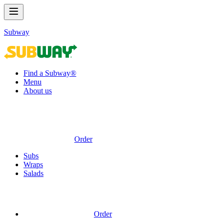
Subway
Find a Subway®
Menu
About us
Order
Subs
Wraps
Salads
Order