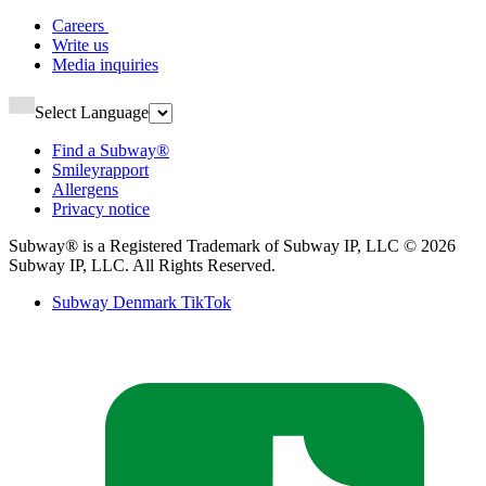
Careers ​​​​‌ ‍ ​‍​‍‌‍ ‌ ​‍‌‍‍‌‌‍‌ ‌‍‍‌‌‍ ‍​‍​‍​ ‍‍​‍​‍‌ ​ ‌‍​‌‌‍ ‍‌‍‍‌‌ ‌​‌ ‍‌​‍ ‍‌‍‍‌‌‍ ​‍​‍​‍ ​​‍​‍‌‍‍​‌ ​‍‌‍‌‌‌‍‌‍​‍​‍​ ‍‍​‍​‍‌‍‍​‌ ‌​‌ ‌​‌ ​​‌ ​ ​ ‍‍​‍ ​‍ ‌‍ ‍‌‍ ‌ ​‍‌‍‌​‌‍‍‌‌‍​ ​‍ ‌‌‍​‍‌‍‍‌‌ ‌​‌‍‌‌‌ ​ ​‍ ‌‌‍‌ ‌ ​‍‌‍ ‌ ‌‌‌ ​​​‍ ‌‌ ​ ‌ ‌​‌ ‌‌‌‍‌​‌‍‍‌‌‍ ​‍ ‍‌ ‌‍‌‍‌‌‌ ​‍‌‍​ ‌‍‌‌‌‍ ​​‍ ‍‌‍​‌‌ ​​‌ ​​​‍ ‌‍‍‌‌‍ ‍‌ ‌​‌‍‌‌‌‍ ‍‌ ‌​​‍ ‌‍‌‌‌‍‌​‌‍‍‌‌ ‌​​‍ ‌‍ ‌‌‍ ‌‍‌​‌‍‌‌​ ‌‌ ​​‌ ​‍‌‍‌‌‌ ​ ‌‍‌‌‌‍ ‍‌ ‌​‌‍​‌‌ ‌​‌‍‍‌‌‍ ‌‍ ‍​ ‍ ‌‍‍‌‌‍‌​​ ‌‌‍‌​​ ‍​​ ​​‌‍‌​​ ​‌‌‍‌‍‌‍​‌​ ‌ ​‍ ‌‌‍​‌​ ​‍​ ‍​​ ‍‌​‍ ‌​ ‌​‌‍‌‌​ ​ ​ ​‌​‍ ‌‌‍​‍​ ​‌‌‍‌​​ ‌‍​‍ ‌​ ‌‍​ ‌​​ ‌‍​ ​‍​ ‌‍​ ‌‌​ ‍​​ ‌ ​ ‌‌​ ​‍​ ‌‍​ ‌‌​ ‍ ‌ ‌​‌ ‍‌‌ ​​‌‍‌‌​ ‌‌ ‌ ‌‍‌‌‌‍​‍‌ ​ ‌‍‍‌‌ ‌​‌‍‌‌‌​ ‍‌‍​‌‌ ‌‍‌‍‍‌‌‍‌ ‌‍​‌‌ ‌​‌‍‍‌‌‍ ‌‍ ‍‌​‍‌‌ ‌​‌‍‌‌‌‍ ‌​ ‍ ‌ ​​‌‍​‌‌ ‌​‌‍‍​​ ‌‌‍ ​‌‍​‌‌‍​‍‌‍‌‌‌‍ ​​‍‌‌​ ‌‌‌​​‍‌‌ ‌‍‍ ‌‍‌‌‌ ‍‌​‍‌‌​ ​ ‌​‌​​‍‌‌​ ​ ‌​‌​​‍‌‌​ ​‍​ ​‍‌‍‌‌‌‍ ‍​‍‌‌​ ​‍​ ​‍​‍‌‌​ ‌‌‌​‌​​‍ ‍‌ ‌‍‌‍​‌‌‍ ​‌ ‌‌‌‍‌‌​ ‌‍​‍‌‍​‌‌ ​ ‌‍‌‌‌‌‌‌‌ ​‍‌‍ ​​ ‌‌‍‍​‌ ‌​‌ ‌​‌ ​​‌ ​ ​‍‌‌​ ​ ‌​​‌​‍‌‌​ ​‍‌​‌‍​‍‌‌​ ​‍‌​‌‍‌‍ ‍‌‍ ‌ ​‍‌‍‌​‌‍‍‌‌‍​ ​‍ ‌‌‍​‍‌‍‍‌‌ ‌​‌‍‌‌‌ ​ ​‍ ‌‌‍‌ ‌ ​‍‌‍ ‌ ‌‌‌ ​​​‍ ‌‌ ​ ‌ ‌​‌ ‌‌‌‍‌​‌‍‍‌‌‍ ​‍ ‍‌ ‌‍‌‍‌‌‌ ​‍‌‍​ ‌‍‌‌‌‍ ​​‍ ‍‌‍​‌‌ ​​‌ ​​​‍‌‍‌‍‍‌‌‍‌​​ ‌‌‍‌​​ ‍​​ ​​‌‍‌​​ ​‌‌‍‌‍‌‍​‌​ ‌ ​‍ ‌‌‍​‌​ ​‍​ ‍​​ ‍‌​‍ ‌​ ‌​‌‍‌‌​ ​ ​ ​‌​‍ ‌‌‍​‍​ ​‌‌‍‌​​ ‌‍​‍ ‌​ ‌‍​ ‌​​ ‌‍​ ​‍​ ‌‍​ ‌‌​ ‍​​ ‌ ​ ‌‌​ ​‍​ ‌‍​ ‌‌​‍‌‍‌ ‌​‌ ‍‌‌ ​​‌‍‌‌​ ‌‌ ‌ ‌‍‌‌‌‍​‍‌ ​ ‌‍‍‌‌ ‌​‌‍‌‌‌​ ‍‌‍​‌‌ ‌‍‌‍‍‌‌‍‌ ‌‍​‌‌ ‌​‌‍‍‌‌‍ ‌‍ ‍‌​‍‌‌ ‌​‌‍‌‌‌‍ ‌​‍‌‍‌ ​​‌‍​‌‌ ‌​‌‍‍​​ ‌‌‍ ​‌‍​‌‌‍​‍‌‍‌‌‌‍ ​​‍‌‌​ ‌‌‌​​‍‌‌ ‌‍‍ ‌‍‌‌‌ ‍‌​‍‌‌​ ​ ‌​‌​​‍‌‌​ ​ ‌​‌​​‍‌‌​ ​‍​ ​‍‌‍‌‌‌‍ ‍​‍‌‌​ ​‍​ ​‍​‍‌‌​ ‌‌‌​‌​​‍ ‍‌ ‌‍‌‍​‌‌‍ ​‌ ‌‌‌‍‌‌​‍‌‍‌ ​​‌‍‌‌‌ ​‍‌ ​ ‌ ​​‌‍‌‌‌‍​ ‌ ‌​‌‍‍‌‌ ‌‍‌‍‌‌​ ‌‌ ​​‌ ‌‌‌‍​‍‌‍ ​‌‍‍‌‌ ​ ‌‍‍​‌‍‌‌‌‍‌​​‍​‍‌ ‌
Write us​​​​‌ ‍ ​‍​‍‌‍ ‌ ​‍‌‍‍‌‌‍‌ ‌‍‍‌‌‍ ‍​‍​‍​ ‍‍​‍​‍‌ ​ ‌‍​‌‌‍ ‍‌‍‍‌‌ ‌​‌ ‍‌​‍ ‍‌‍‍‌‌‍ ​‍​‍​‍ ​​‍​‍‌‍‍​‌ ​‍‌‍‌‌‌‍‌‍​‍​‍​ ‍‍​‍​‍‌‍‍​‌ ‌​‌ ‌​‌ ​​‌ ​ ​ ‍‍​‍ ​‍ ‌‍ ‍‌‍ ‌ ​‍‌‍‌​‌‍‍‌‌‍​ ​‍ ‌‌‍​‍‌‍‍‌‌ ‌​‌‍‌‌‌ ​ ​‍ ‌‌‍‌ ‌ ​‍‌‍ ‌ ‌‌‌ ​​​‍ ‌‌ ​ ‌ ‌​‌ ‌‌‌‍‌​‌‍‍‌‌‍ ​‍ ‍‌ ‌‍‌‍‌‌‌ ​‍‌‍​ ‌‍‌‌‌‍ ​​‍ ‍‌‍​‌‌ ​​‌ ​​​‍ ‌‍‍‌‌‍ ‍‌ ‌​‌‍‌‌‌‍ ‍‌ ‌​​‍ ‌‍‌‌‌‍‌​‌‍‍‌‌ ‌​​‍ ‌‍ ‌‌‍ ‌‍‌​‌‍‌‌​ ‌‌ ​​‌ ​‍‌‍‌‌‌ ​ ‌‍‌‌‌‍ ‍‌ ‌​‌‍​‌‌ ‌​‌‍‍‌‌‍ ‌‍ ‍​ ‍ ‌‍‍‌‌‍‌​​ ‌‌‍​‍​ ‌ ​ ​‍‌‍‌‍​ ​​‌‍​‌​ ​‍​ ‌‍​‍ ‌​ ​​‌‍​ ​ ‌ ​ ​‍​‍ ‌​ ‌​‌‍‌​​ ‌ ​ ‌‍​‍ ‌‌‍​‍​ ‌​​ ‌ ‌‍‌‌​‍ ‌​ ​ ​ ‍‌‌‍​‌‌‍‌‍‌‍​‌​ ​‍​ ​‍‌‍​ ‌‍‌‍‌‍‌‍​ ‌‍​ ​‌​ ‍ ‌ ‌​‌ ‍‌‌ ​​‌‍‌‌​ ‌‌ ‌ ‌‍‌‌‌‍​‍‌ ​ ‌‍‍‌‌ ‌​‌‍‌‌‌​ ‍‌‍​‌‌ ‌‍‌‍‍‌‌‍‌ ‌‍​‌‌ ‌​‌‍‍‌‌‍ ‌‍ ‍‌​‍‌‌ ‌​‌‍‌‌‌‍ ‌​ ‍ ‌ ​​‌‍​‌‌ ‌​‌‍‍​​ ‌‌‍ ​‌‍​‌‌‍​‍‌‍‌‌‌‍ ​​‍‌‌​ ‌‌‌​​‍‌‌ ‌‍‍ ‌‍‌‌‌ ‍‌​‍‌‌​ ​ ‌​‌​​‍‌‌​ ​ ‌​‌​​‍‌‌​ ​‍​ ​‍‌‍‌‌‌‍ ‍​‍‌‌​ ​‍​ ​‍​‍‌‌​ ‌‌‌​‌​​‍ ‍‌ ‌‍‌‍​‌‌‍ ​‌ ‌‌‌‍‌‌​ ‌‍​‍‌‍​‌‌ ​ ‌‍‌‌‌‌‌‌‌ ​‍‌‍ ​​ ‌‌‍‍​‌ ‌​‌ ‌​‌ ​​‌ ​ ​‍‌‌​ ​ ‌​​‌​‍‌‌​ ​‍‌​‌‍​‍‌‌​ ​‍‌​‌‍‌‍ ‍‌‍ ‌ ​‍‌‍‌​‌‍‍‌‌‍​ ​‍ ‌‌‍​‍‌‍‍‌‌ ‌​‌‍‌‌‌ ​ ​‍ ‌‌‍‌ ‌ ​‍‌‍ ‌ ‌‌‌ ​​​‍ ‌‌ ​ ‌ ‌​‌ ‌‌‌‍‌​‌‍‍‌‌‍ ​‍ ‍‌ ‌‍‌‍‌‌‌ ​‍‌‍​ ‌‍‌‌‌‍ ​​‍ ‍‌‍​‌‌ ​​‌ ​​​‍‌‍‌‍‍‌‌‍‌​​ ‌‌‍​‍​ ‌ ​ ​‍‌‍‌‍​ ​​‌‍​‌​ ​‍​ ‌‍​‍ ‌​ ​​‌‍​ ​ ‌ ​ ​‍​‍ ‌​ ‌​‌‍‌​​ ‌ ​ ‌‍​‍ ‌‌‍​‍​ ‌​​ ‌ ‌‍‌‌​‍ ‌​ ​ ​ ‍‌‌‍​‌‌‍‌‍‌‍​‌​ ​‍​ ​‍‌‍​ ‌‍‌‍‌‍‌‍​ ‌‍​ ​‌​‍‌‍‌ ‌​‌ ‍‌‌ ​​‌‍‌‌​ ‌‌ ‌ ‌‍‌‌‌‍​‍‌ ​ ‌‍‍‌‌ ‌​‌‍‌‌‌​ ‍‌‍​‌‌ ‌‍‌‍‍‌‌‍‌ ‌‍​‌‌ ‌​‌‍‍‌‌‍ ‌‍ ‍‌​‍‌‌ ‌​‌‍‌‌‌‍ ‌​‍‌‍‌ ​​‌‍​‌‌ ‌​‌‍‍​​ ‌‌‍ ​‌‍​‌‌‍​‍‌‍‌‌‌‍ ​​‍‌‌​ ‌‌‌​​‍‌‌ ‌‍‍ ‌‍‌‌‌ ‍‌​‍‌‌​ ​ ‌​‌​​‍‌‌​ ​ ‌​‌​​‍‌‌​ ​‍​ ​‍‌‍‌‌‌‍ ‍​‍‌‌​ ​‍​ ​‍​‍‌‌​ ‌‌‌​‌​​‍ ‍‌ ‌‍‌‍​‌‌‍ ​‌ ‌‌‌‍‌‌​‍‌‍‌ ​​‌‍‌‌‌ ​‍‌ ​ ‌ ​​‌‍‌‌‌‍​ ‌ ‌​‌‍‍‌‌ ‌‍‌‍‌‌​ ‌‌ ​​‌ ‌‌‌‍​‍‌‍ ​‌‍‍‌‌ ​ ‌‍‍​‌‍‌‌‌‍‌​​‍​‍‌ ‌
Media inquiries​​​​‌ ‍ ​‍​‍‌‍ ‌ ​‍‌‍‍‌‌‍‌ ‌‍‍‌‌‍ ‍​‍​‍​ ‍‍​‍​‍‌ ​ ‌‍​‌‌‍ ‍‌‍‍‌‌ ‌​‌ ‍‌​‍ ‍‌‍‍‌‌‍ ​‍​‍​‍ ​​‍​‍‌‍‍​‌ ​‍‌‍‌‌‌‍‌‍​‍​‍​ ‍‍​‍​‍‌‍‍​‌ ‌​‌ ‌​‌ ​​‌ ​ ​ ‍‍​‍ ​‍ ‌‍ ‍‌‍ ‌ ​‍‌‍‌​‌‍‍‌‌‍​ ​‍ ‌‌‍​‍‌‍‍‌‌ ‌​‌‍‌‌‌ ​ ​‍ ‌‌‍‌ ‌ ​‍‌‍ ‌ ‌‌‌ ​​​‍ ‌‌ ​ ‌ ‌​‌ ‌‌‌‍‌​‌‍‍‌‌‍ ​‍ ‍‌ ‌‍‌‍‌‌‌ ​‍‌‍​ ‌‍‌‌‌‍ ​​‍ ‍‌‍​‌‌ ​​‌ ​​​‍ ‌‍‍‌‌‍ ‍‌ ‌​‌‍‌‌‌‍ ‍‌ ‌​​‍ ‌‍‌‌‌‍‌​‌‍‍‌‌ ‌​​‍ ‌‍ ‌‌‍ ‌‍‌​‌‍‌‌​ ‌‌ ​​‌ ​‍‌‍‌‌‌ ​ ‌‍‌‌‌‍ ‍‌ ‌​‌‍​‌‌ ‌​‌‍‍‌‌‍ ‌‍ ‍​ ‍ ‌‍‍‌‌‍‌​​ ‌​ ‌‍​ ‌​​ ​ ‌‍‌​​ ‍‌​ ‍‌​ ‌‌‌‍‌‍​‍ ‌​ ​​‌‍‌‍‌‍​‌​ ‌‍​‍ ‌​ ‌​‌‍‌‍​ ‌‌​ ‌​​‍ ‌‌‍​‌​ ​ ​ ​‍​ ‌ ​‍ ‌​ ​‍‌‍‌‌‌‍‌‍‌‍​‌​ ​‍​ ​‍​ ​ ​ ‌ ‌‍‌‌​ ​​​ ​​​ ‌ ​ ‍ ‌ ‌​‌ ‍‌‌ ​​‌‍‌‌​ ‌‌ ‌ ‌‍‌‌‌‍​‍‌ ​ ‌‍‍‌‌ ‌​‌‍‌‌‌​ ‍‌‍​‌‌ ‌‍‌‍‍‌‌‍‌ ‌‍​‌‌ ‌​‌‍‍‌‌‍ ‌‍ ‍‌​‍‌‌ ‌​‌‍‌‌‌‍ ‌​ ‍ ‌ ​​‌‍​‌‌ ‌​‌‍‍​​ ‌‌‍ ​‌‍​‌‌‍​‍‌‍‌‌‌‍ ​​‍‌‌​ ‌‌‌​​‍‌‌ ‌‍‍ ‌‍‌‌‌ ‍‌​‍‌‌​ ​ ‌​‌​​‍‌‌​ ​ ‌​‌​​‍‌‌​ ​‍​ ​‍‌‍‌‌‌‍ ‍​‍‌‌​ ​‍​ ​‍​‍‌‌​ ‌‌‌​‌​​‍ ‍‌ ‌‍‌‍​‌‌‍ ​‌ ‌‌‌‍‌‌​ ‌‍​‍‌‍​‌‌ ​ ‌‍‌‌‌‌‌‌‌ ​‍‌‍ ​​ ‌‌‍‍​‌ ‌​‌ ‌​‌ ​​‌ ​ ​‍‌‌​ ​ ‌​​‌​‍‌‌​ ​‍‌​‌‍​‍‌‌​ ​‍‌​‌‍‌‍ ‍‌‍ ‌ ​‍‌‍‌​‌‍‍‌‌‍​ ​‍ ‌‌‍​‍‌‍‍‌‌ ‌​‌‍‌‌‌ ​ ​‍ ‌‌‍‌ ‌ ​‍‌‍ ‌ ‌‌‌ ​​​‍ ‌‌ ​ ‌ ‌​‌ ‌‌‌‍‌​‌‍‍‌‌‍ ​‍ ‍‌ ‌‍‌‍‌‌‌ ​‍‌‍​ ‌‍‌‌‌‍ ​​‍ ‍‌‍​‌‌ ​​‌ ​​​‍‌‍‌‍‍‌‌‍‌​​ ‌​ ‌‍​ ‌​​ ​ ‌‍‌​​ ‍‌​ ‍‌​ ‌‌‌‍‌‍​‍ ‌​ ​​‌‍‌‍‌‍​‌​ ‌‍​‍ ‌​ ‌​‌‍‌‍​ ‌‌​ ‌​​‍ ‌‌‍​‌​ ​ ​ ​‍​ ‌ ​‍ ‌​ ​‍‌‍‌‌‌‍‌‍‌‍​‌​ ​‍​ ​‍​ ​ ​ ‌ ‌‍‌‌​ ​​​ ​​​ ‌ ​‍‌‍‌ ‌​‌ ‍‌‌ ​​‌‍‌‌​ ‌‌ ‌ ‌‍‌‌‌‍​‍‌ ​ ‌‍‍‌‌ ‌​‌‍‌‌‌​ ‍‌‍​‌‌ ‌‍‌‍‍‌‌‍‌ ‌‍​‌‌ ‌​‌‍‍‌‌‍ ‌‍ ‍‌​‍‌‌ ‌​‌‍‌‌‌‍ ‌​‍‌‍‌ ​​‌‍​‌‌ ‌​‌‍‍​​ ‌‌‍ ​‌‍​‌‌‍​‍‌‍‌‌‌‍ ​​‍‌‌​ ‌‌‌​​‍‌‌ ‌‍‍ ‌‍‌‌‌ ‍‌​‍‌‌​ ​ ‌​‌​​‍‌‌​ ​ ‌​‌​​‍‌‌​ ​‍​ ​‍‌‍‌‌‌‍ ‍​‍‌‌​ ​‍​ ​‍​‍‌‌​ ‌‌‌​‌​​‍ ‍‌ ‌‍‌‍​‌‌‍ ​‌ ‌‌‌‍‌‌​‍‌‍‌ ​​‌‍‌‌‌ ​‍‌ ​ ‌ ​​‌‍‌‌‌‍​ ‌ ‌​‌‍‍‌‌ ‌‍‌‍‌‌​ ‌‌ ​​‌ ‌‌‌‍​‍‌‍ ​‌‍‍‌‌ ​ ‌‍‍​‌‍‌‌‌‍‌​​‍​‍‌ ‌
Select Language
Find a Subway®​​​​‌ ‍ ​‍​‍‌‍ ‌ ​‍‌‍‍‌‌‍‌ ‌‍‍‌‌‍ ‍​‍​‍​ ‍‍​‍​‍‌ ​ ‌‍​‌‌‍ ‍‌‍‍‌‌ ‌​‌ ‍‌​‍ ‍‌‍‍‌‌‍ ​‍​‍​‍ ​​‍​‍‌‍‍​‌ ​‍‌‍‌‌‌‍‌‍​‍​‍​ ‍‍​‍​‍‌‍‍​‌ ‌​‌ ‌​‌ ​​‌ ​ ​ ‍‍​‍ ​‍ ‌‍ ‍‌‍ ‌ ​‍‌‍‌​‌‍‍‌‌‍​ ​‍ ‌‌‍​‍‌‍‍‌‌ ‌​‌‍‌‌‌ ​ ​‍ ‌‌‍‌ ‌ ​‍‌‍ ‌ ‌‌‌ ​​​‍ ‌‌ ​ ‌ ‌​‌ ‌‌‌‍‌​‌‍‍‌‌‍ ​‍ ‍‌ ‌‍‌‍‌‌‌ ​‍‌‍​ ‌‍‌‌‌‍ ​​‍ ‍‌‍​‌‌ ​​‌ ​​​‍ ‌‍‍‌‌‍ ‍‌ ‌​‌‍‌‌‌‍ ‍‌ ‌​​‍ ‌‍‌‌‌‍‌​‌‍‍‌‌ ‌​​‍ ‌‍ ‌‌‍ ‌‍‌​‌‍‌‌​ ‌‌ ​​‌ ​‍‌‍‌‌‌ ​ ‌‍‌‌‌‍ ‍‌ ‌​‌‍​‌‌ ‌​‌‍‍‌‌‍ ‌‍ ‍​ ‍ ‌‍‍‌‌‍‌​​ ‌‌‍​‍​ ​‌​ ‌​​ ‌‍​ ‌ ​ ‍​​ ‍​​ ​‍​‍ ‌​ ‌‍​ ‌‌​ ‌​‌‍‌‍​‍ ‌​ ‌​​ ‌‍​ ​‌​ ‌‍​‍ ‌​ ‍‌​ ‍‌​ ‌‌​ ‌‌​‍ ‌‌‍‌‍​ ‍​‌‍​‍‌‍‌​​ ‍‌​ ​‌‌‍​‍​ ‍​​ ‍​‌‍‌‌​ ​ ​ ‍​​ ‍ ‌ ‌​‌ ‍‌‌ ​​‌‍‌‌​ ‌‌ ‌ ‌‍‌‌‌‍​‍‌ ​ ‌‍‍‌‌ ‌​‌‍‌‌‌​ ‍‌‍​‌‌ ‌‍‌‍‍‌‌‍‌ ‌‍​‌‌ ‌​‌‍‍‌‌‍ ‌‍ ‍‌​‍‌‌ ‌​‌‍‌‌‌‍ ‌​ ‍ ‌ ​​‌‍​‌‌ ‌​‌‍‍​​ ‌‌‍ ​‌‍​‌‌‍​‍‌‍‌‌‌‍ ​​‍‌‌​ ‌‌‌​​‍‌‌ ‌‍‍ ‌‍‌‌‌ ‍‌​‍‌‌​ ​ ‌​‌​​‍‌‌​ ​ ‌​‌​​‍‌‌​ ​‍​ ​‍‌‍‌‌‌‍ ‍​‍‌‌​ ​‍​ ​‍​‍‌‌​ ‌‌‌​‌​​‍ ‍‌ ‌‍‌‍​‌‌‍ ​‌ ‌‌‌‍‌‌​ ‌‍​‍‌‍​‌‌ ​ ‌‍‌‌‌‌‌‌‌ ​‍‌‍ ​​ ‌‌‍‍​‌ ‌​‌ ‌​‌ ​​‌ ​ ​‍‌‌​ ​ ‌​​‌​‍‌‌​ ​‍‌​‌‍​‍‌‌​ ​‍‌​‌‍‌‍ ‍‌‍ ‌ ​‍‌‍‌​‌‍‍‌‌‍​ ​‍ ‌‌‍​‍‌‍‍‌‌ ‌​‌‍‌‌‌ ​ ​‍ ‌‌‍‌ ‌ ​‍‌‍ ‌ ‌‌‌ ​​​‍ ‌‌ ​ ‌ ‌​‌ ‌‌‌‍‌​‌‍‍‌‌‍ ​‍ ‍‌ ‌‍‌‍‌‌‌ ​‍‌‍​ ‌‍‌‌‌‍ ​​‍ ‍‌‍​‌‌ ​​‌ ​​​‍‌‍‌‍‍‌‌‍‌​​ ‌‌‍​‍​ ​‌​ ‌​​ ‌‍​ ‌ ​ ‍​​ ‍​​ ​‍​‍ ‌​ ‌‍​ ‌‌​ ‌​‌‍‌‍​‍ ‌​ ‌​​ ‌‍​ ​‌​ ‌‍​‍ ‌​ ‍‌​ ‍‌​ ‌‌​ ‌‌​‍ ‌‌‍‌‍​ ‍​‌‍​‍‌‍‌​​ ‍‌​ ​‌‌‍​‍​ ‍​​ ‍​‌‍‌‌​ ​ ​ ‍​​‍‌‍‌ ‌​‌ ‍‌‌ ​​‌‍‌‌​ ‌‌ ‌ ‌‍‌‌‌‍​‍‌ ​ ‌‍‍‌‌ ‌​‌‍‌‌‌​ ‍‌‍​‌‌ ‌‍‌‍‍‌‌‍‌ ‌‍​‌‌ ‌​‌‍‍‌‌‍ ‌‍ ‍‌​‍‌‌ ‌​‌‍‌‌‌‍ ‌​‍‌‍‌ ​​‌‍​‌‌ ‌​‌‍‍​​ ‌‌‍ ​‌‍​‌‌‍​‍‌‍‌‌‌‍ ​​‍‌‌​ ‌‌‌​​‍‌‌ ‌‍‍ ‌‍‌‌‌ ‍‌​‍‌‌​ ​ ‌​‌​​‍‌‌​ ​ ‌​‌​​‍‌‌​ ​‍​ ​‍‌‍‌‌‌‍ ‍​‍‌‌​ ​‍​ ​‍​‍‌‌​ ‌‌‌​‌​​‍ ‍‌ ‌‍‌‍​‌‌‍ ​‌ ‌‌‌‍‌‌​‍‌‍‌ ​​‌‍‌‌‌ ​‍‌ ​ ‌ ​​‌‍‌‌‌‍​ ‌ ‌​‌‍‍‌‌ ‌‍‌‍‌‌​ ‌‌ ​​‌ ‌‌‌‍​‍‌‍ ​‌‍‍‌‌ ​ ‌‍‍​‌‍‌‌‌‍‌​​‍​‍‌ ‌
Smileyrapport​​​​‌ ‍ ​‍​‍‌‍ ‌ ​‍‌‍‍‌‌‍‌ ‌‍‍‌‌‍ ‍​‍​‍​ ‍‍​‍​‍‌ ​ ‌‍​‌‌‍ ‍‌‍‍‌‌ ‌​‌ ‍‌​‍ ‍‌‍‍‌‌‍ ​‍​‍​‍ ​​‍​‍‌‍‍​‌ ​‍‌‍‌‌‌‍‌‍​‍​‍​ ‍‍​‍​‍‌‍‍​‌ ‌​‌ ‌​‌ ​​‌ ​ ​ ‍‍​‍ ​‍ ‌‍ ‍‌‍ ‌ ​‍‌‍‌​‌‍‍‌‌‍​ ​‍ ‌‌‍​‍‌‍‍‌‌ ‌​‌‍‌‌‌ ​ ​‍ ‌‌‍‌ ‌ ​‍‌‍ ‌ ‌‌‌ ​​​‍ ‌‌ ​ ‌ ‌​‌ ‌‌‌‍‌​‌‍‍‌‌‍ ​‍ ‍‌ ‌‍‌‍‌‌‌ ​‍‌‍​ ‌‍‌‌‌‍ ​​‍ ‍‌‍​‌‌ ​​‌ ​​​‍ ‌‍‍‌‌‍ ‍‌ ‌​‌‍‌‌‌‍ ‍‌ ‌​​‍ ‌‍‌‌‌‍‌​‌‍‍‌‌ ‌​​‍ ‌‍ ‌‌‍ ‌‍‌​‌‍‌‌​ ‌‌ ​​‌ ​‍‌‍‌‌‌ ​ ‌‍‌‌‌‍ ‍‌ ‌​‌‍​‌‌ ‌​‌‍‍‌‌‍ ‌‍ ‍​ ‍ ‌‍‍‌‌‍‌​​ ‌‌‍​‍​ ‌ ​ ​​‌‍‌‍‌‍‌‌​ ‍​‌‍‌‌​ ‌‍​‍ ‌‌‍​ ‌‍‌‌‌‍‌​​ ‌‍​‍ ‌​ ‌​‌‍​‍​ ​ ​ ​‌​‍ ‌​ ‍‌​ ​​‌‍‌‌​ ‌‍​‍ ‌​ ‌‍​ ​ ‌‍‌‌​ ​ ​ ​​‌‍​ ​ ‍‌​ ​​​ ‌​​ ​ ​ ​‍​ ‍​​ ‍ ‌ ‌​‌ ‍‌‌ ​​‌‍‌‌​ ‌‌ ‌ ‌‍‌‌‌‍​‍‌ ​ ‌‍‍‌‌ ‌​‌‍‌‌‌​ ‍‌‍​‌‌ ‌‍‌‍‍‌‌‍‌ ‌‍​‌‌ ‌​‌‍‍‌‌‍ ‌‍ ‍‌​‍‌‌ ‌​‌‍‌‌‌‍ ‌​ ‍ ‌ ​​‌‍​‌‌ ‌​‌‍‍​​ ‌‌‍ ​‌‍​‌‌‍​‍‌‍‌‌‌‍ ​​‍‌‌​ ‌‌‌​​‍‌‌ ‌‍‍ ‌‍‌‌‌ ‍‌​‍‌‌​ ​ ‌​‌​​‍‌‌​ ​ ‌​‌​​‍‌‌​ ​‍​ ​‍‌‍‌‌‌‍ ‍​‍‌‌​ ​‍​ ​‍​‍‌‌​ ‌‌‌​‌​​‍ ‍‌ ‌‍‌‍​‌‌‍ ​‌ ‌‌‌‍‌‌​ ‌‍​‍‌‍​‌‌ ​ ‌‍‌‌‌‌‌‌‌ ​‍‌‍ ​​ ‌‌‍‍​‌ ‌​‌ ‌​‌ ​​‌ ​ ​‍‌‌​ ​ ‌​​‌​‍‌‌​ ​‍‌​‌‍​‍‌‌​ ​‍‌​‌‍‌‍ ‍‌‍ ‌ ​‍‌‍‌​‌‍‍‌‌‍​ ​‍ ‌‌‍​‍‌‍‍‌‌ ‌​‌‍‌‌‌ ​ ​‍ ‌‌‍‌ ‌ ​‍‌‍ ‌ ‌‌‌ ​​​‍ ‌‌ ​ ‌ ‌​‌ ‌‌‌‍‌​‌‍‍‌‌‍ ​‍ ‍‌ ‌‍‌‍‌‌‌ ​‍‌‍​ ‌‍‌‌‌‍ ​​‍ ‍‌‍​‌‌ ​​‌ ​​​‍‌‍‌‍‍‌‌‍‌​​ ‌‌‍​‍​ ‌ ​ ​​‌‍‌‍‌‍‌‌​ ‍​‌‍‌‌​ ‌‍​‍ ‌‌‍​ ‌‍‌‌‌‍‌​​ ‌‍​‍ ‌​ ‌​‌‍​‍​ ​ ​ ​‌​‍ ‌​ ‍‌​ ​​‌‍‌‌​ ‌‍​‍ ‌​ ‌‍​ ​ ‌‍‌‌​ ​ ​ ​​‌‍​ ​ ‍‌​ ​​​ ‌​​ ​ ​ ​‍​ ‍​​‍‌‍‌ ‌​‌ ‍‌‌ ​​‌‍‌‌​ ‌‌ ‌ ‌‍‌‌‌‍​‍‌ ​ ‌‍‍‌‌ ‌​‌‍‌‌‌​ ‍‌‍​‌‌ ‌‍‌‍‍‌‌‍‌ ‌‍​‌‌ ‌​‌‍‍‌‌‍ ‌‍ ‍‌​‍‌‌ ‌​‌‍‌‌‌‍ ‌​‍‌‍‌ ​​‌‍​‌‌ ‌​‌‍‍​​ ‌‌‍ ​‌‍​‌‌‍​‍‌‍‌‌‌‍ ​​‍‌‌​ ‌‌‌​​‍‌‌ ‌‍‍ ‌‍‌‌‌ ‍‌​‍‌‌​ ​ ‌​‌​​‍‌‌​ ​ ‌​‌​​‍‌‌​ ​‍​ ​‍‌‍‌‌‌‍ ‍​‍‌‌​ ​‍​ ​‍​‍‌‌​ ‌‌‌​‌​​‍ ‍‌ ‌‍‌‍​‌‌‍ ​‌ ‌‌‌‍‌‌​‍‌‍‌ ​​‌‍‌‌‌ ​‍‌ ​ ‌ ​​‌‍‌‌‌‍​ ‌ ‌​‌‍‍‌‌ ‌‍‌‍‌‌​ ‌‌ ​​‌ ‌‌‌‍​‍‌‍ ​‌‍‍‌‌ ​ ‌‍‍​‌‍‌‌‌‍‌​​‍​‍‌ ‌
Allergens​​​​‌ ‍ ​‍​‍‌‍ ‌ ​‍‌‍‍‌‌‍‌ ‌‍‍‌‌‍ ‍​‍​‍​ ‍‍​‍​‍‌ ​ ‌‍​‌‌‍ ‍‌‍‍‌‌ ‌​‌ ‍‌​‍ ‍‌‍‍‌‌‍ ​‍​‍​‍ ​​‍​‍‌‍‍​‌ ​‍‌‍‌‌‌‍‌‍​‍​‍​ ‍‍​‍​‍‌‍‍​‌ ‌​‌ ‌​‌ ​​‌ ​ ​ ‍‍​‍ ​‍ ‌‍ ‍‌‍ ‌ ​‍‌‍‌​‌‍‍‌‌‍​ ​‍ ‌‌‍​‍‌‍‍‌‌ ‌​‌‍‌‌‌ ​ ​‍ ‌‌‍‌ ‌ ​‍‌‍ ‌ ‌‌‌ ​​​‍ ‌‌ ​ ‌ ‌​‌ ‌‌‌‍‌​‌‍‍‌‌‍ ​‍ ‍‌ ‌‍‌‍‌‌‌ ​‍‌‍​ ‌‍‌‌‌‍ ​​‍ ‍‌‍​‌‌ ​​‌ ​​​‍ ‌‍‍‌‌‍ ‍‌ ‌​‌‍‌‌‌‍ ‍‌ ‌​​‍ ‌‍‌‌‌‍‌​‌‍‍‌‌ ‌​​‍ ‌‍ ‌‌‍ ‌‍‌​‌‍‌‌​ ‌‌ ​​‌ ​‍‌‍‌‌‌ ​ ‌‍‌‌‌‍ ‍‌ ‌​‌‍​‌‌ ‌​‌‍‍‌‌‍ ‌‍ ‍​ ‍ ‌‍‍‌‌‍‌​​ ‌​ ‌​​ ‍​​ ‌ ‌‍​‍​ ‌​​ ​‌​ ​​‌‍‌​​‍ ‌‌‍‌​​ ‍​‌‍​‍‌‍​‍​‍ ‌​ ‌​‌‍‌‍​ ​​​ ‌​​‍ ‌‌‍​‍​ ‌ ​ ‌ ​ ​ ​‍ ‌​ ‌‍​ ‍‌‌‍‌‍​ ‌​​ ‍​‌‍​ ​ ​‌‌‍‌‍‌‍​ ‌‍‌‍​ ‌‍​ ‌‌​ ‍ ‌ ‌​‌ ‍‌‌ ​​‌‍‌‌​ ‌‌ ‌ ‌‍‌‌‌‍​‍‌ ​ ‌‍‍‌‌ ‌​‌‍‌‌‌​ ‍‌‍​‌‌ ‌‍‌‍‍‌‌‍‌ ‌‍​‌‌ ‌​‌‍‍‌‌‍ ‌‍ ‍‌​‍‌‌ ‌​‌‍‌‌‌‍ ‌​ ‍ ‌ ​​‌‍​‌‌ ‌​‌‍‍​​ ‌‌‍ ​‌‍​‌‌‍​‍‌‍‌‌‌‍ ​​‍‌‌​ ‌‌‌​​‍‌‌ ‌‍‍ ‌‍‌‌‌ ‍‌​‍‌‌​ ​ ‌​‌​​‍‌‌​ ​ ‌​‌​​‍‌‌​ ​‍​ ​‍‌‍‌‌‌‍ ‍​‍‌‌​ ​‍​ ​‍​‍‌‌​ ‌‌‌​‌​​‍ ‍‌ ‌‍‌‍​‌‌‍ ​‌ ‌‌‌‍‌‌​ ‌‍​‍‌‍​‌‌ ​ ‌‍‌‌‌‌‌‌‌ ​‍‌‍ ​​ ‌‌‍‍​‌ ‌​‌ ‌​‌ ​​‌ ​ ​‍‌‌​ ​ ‌​​‌​‍‌‌​ ​‍‌​‌‍​‍‌‌​ ​‍‌​‌‍‌‍ ‍‌‍ ‌ ​‍‌‍‌​‌‍‍‌‌‍​ ​‍ ‌‌‍​‍‌‍‍‌‌ ‌​‌‍‌‌‌ ​ ​‍ ‌‌‍‌ ‌ ​‍‌‍ ‌ ‌‌‌ ​​​‍ ‌‌ ​ ‌ ‌​‌ ‌‌‌‍‌​‌‍‍‌‌‍ ​‍ ‍‌ ‌‍‌‍‌‌‌ ​‍‌‍​ ‌‍‌‌‌‍ ​​‍ ‍‌‍​‌‌ ​​‌ ​​​‍‌‍‌‍‍‌‌‍‌​​ ‌​ ‌​​ ‍​​ ‌ ‌‍​‍​ ‌​​ ​‌​ ​​‌‍‌​​‍ ‌‌‍‌​​ ‍​‌‍​‍‌‍​‍​‍ ‌​ ‌​‌‍‌‍​ ​​​ ‌​​‍ ‌‌‍​‍​ ‌ ​ ‌ ​ ​ ​‍ ‌​ ‌‍​ ‍‌‌‍‌‍​ ‌​​ ‍​‌‍​ ​ ​‌‌‍‌‍‌‍​ ‌‍‌‍​ ‌‍​ ‌‌​‍‌‍‌ ‌​‌ ‍‌‌ ​​‌‍‌‌​ ‌‌ ‌ ‌‍‌‌‌‍​‍‌ ​ ‌‍‍‌‌ ‌​‌‍‌‌‌​ ‍‌‍​‌‌ ‌‍‌‍‍‌‌‍‌ ‌‍​‌‌ ‌​‌‍‍‌‌‍ ‌‍ ‍‌​‍‌‌ ‌​‌‍‌‌‌‍ ‌​‍‌‍‌ ​​‌‍​‌‌ ‌​‌‍‍​​ ‌‌‍ ​‌‍​‌‌‍​‍‌‍‌‌‌‍ ​​‍‌‌​ ‌‌‌​​‍‌‌ ‌‍‍ ‌‍‌‌‌ ‍‌​‍‌‌​ ​ ‌​‌​​‍‌‌​ ​ ‌​‌​​‍‌‌​ ​‍​ ​‍‌‍‌‌‌‍ ‍​‍‌‌​ ​‍​ ​‍​‍‌‌​ ‌‌‌​‌​​‍ ‍‌ ‌‍‌‍​‌‌‍ ​‌ ‌‌‌‍‌‌​‍‌‍‌ ​​‌‍‌‌‌ ​‍‌ ​ ‌ ​​‌‍‌‌‌‍​ ‌ ‌​‌‍‍‌‌ ‌‍‌‍‌‌​ ‌‌ ​​‌ ‌‌‌‍​‍‌‍ ​‌‍‍‌‌ ​ ‌‍‍​‌‍‌‌‌‍‌​​‍​‍‌ ‌
Privacy notice​​​​‌ ‍ ​‍​‍‌‍ ‌ ​‍‌‍‍‌‌‍‌ ‌‍‍‌‌‍ ‍​‍​‍​ ‍‍​‍​‍‌ ​ ‌‍​‌‌‍ ‍‌‍‍‌‌ ‌​‌ ‍‌​‍ ‍‌‍‍‌‌‍ ​‍​‍​‍ ​​‍​‍‌‍‍​‌ ​‍‌‍‌‌‌‍‌‍​‍​‍​ ‍‍​‍​‍‌‍‍​‌ ‌​‌ ‌​‌ ​​‌ ​ ​ ‍‍​‍ ​‍ ‌‍ ‍‌‍ ‌ ​‍‌‍‌​‌‍‍‌‌‍​ ​‍ ‌‌‍​‍‌‍‍‌‌ ‌​‌‍‌‌‌ ​ ​‍ ‌‌‍‌ ‌ ​‍‌‍ ‌ ‌‌‌ ​​​‍ ‌‌ ​ ‌ ‌​‌ ‌‌‌‍‌​‌‍‍‌‌‍ ​‍ ‍‌ ‌‍‌‍‌‌‌ ​‍‌‍​ ‌‍‌‌‌‍ ​​‍ ‍‌‍​‌‌ ​​‌ ​​​‍ ‌‍‍‌‌‍ ‍‌ ‌​‌‍‌‌‌‍ ‍‌ ‌​​‍ ‌‍‌‌‌‍‌​‌‍‍‌‌ ‌​​‍ ‌‍ ‌‌‍ ‌‍‌​‌‍‌‌​ ‌‌ ​​‌ ​‍‌‍‌‌‌ ​ ‌‍‌‌‌‍ ‍‌ ‌​‌‍​‌‌ ‌​‌‍‍‌‌‍ ‌‍ ‍​ ‍ ‌‍‍‌‌‍‌​​ ‌​ ‍‌​ ‍​‌‍​‍‌‍‌​‌‍​‍​ ‌​​ ‌ ​ ​‍​‍ ‌‌‍‌​‌‍​ ‌‍‌‌‌‍‌‍​‍ ‌​ ‌​​ ‍​​ ​‍​ ‌‍​‍ ‌‌‍​‌‌‍​ ‌‍​ ​ ‌ ​‍ ‌​ ​ ​ ​ ​ ‌‌​ ​​‌‍​‌​ ‌‌​ ​‍‌‍​ ‌‍‌​​ ‌​‌‍‌‌​ ‌‌​ ‍ ‌ ‌​‌ ‍‌‌ ​​‌‍‌‌​ ‌‌ ‌ ‌‍‌‌‌‍​‍‌ ​ ‌‍‍‌‌ ‌​‌‍‌‌‌​ ‍‌‍​‌‌ ‌‍‌‍‍‌‌‍‌ ‌‍​‌‌ ‌​‌‍‍‌‌‍ ‌‍ ‍‌​‍‌‌ ‌​‌‍‌‌‌‍ ‌​ ‍ ‌ ​​‌‍​‌‌ ‌​‌‍‍​​ ‌‌‍ ​‌‍​‌‌‍​‍‌‍‌‌‌‍ ​​‍‌‌​ ‌‌‌​​‍‌‌ ‌‍‍ ‌‍‌‌‌ ‍‌​‍‌‌​ ​ ‌​‌​​‍‌‌​ ​ ‌​‌​​‍‌‌​ ​‍​ ​‍‌‍‌‌‌‍ ‍​‍‌‌​ ​‍​ ​‍​‍‌‌​ ‌‌‌​‌​​‍ ‍‌ ‌‍‌‍​‌‌‍ ​‌ ‌‌‌‍‌‌​ ‌‍​‍‌‍​‌‌ ​ ‌‍‌‌‌‌‌‌‌ ​‍‌‍ ​​ ‌‌‍‍​‌ ‌​‌ ‌​‌ ​​‌ ​ ​‍‌‌​ ​ ‌​​‌​‍‌‌​ ​‍‌​‌‍​‍‌‌​ ​‍‌​‌‍‌‍ ‍‌‍ ‌ ​‍‌‍‌​‌‍‍‌‌‍​ ​‍ ‌‌‍​‍‌‍‍‌‌ ‌​‌‍‌‌‌ ​ ​‍ ‌‌‍‌ ‌ ​‍‌‍ ‌ ‌‌‌ ​​​‍ ‌‌ ​ ‌ ‌​‌ ‌‌‌‍‌​‌‍‍‌‌‍ ​‍ ‍‌ ‌‍‌‍‌‌‌ ​‍‌‍​ ‌‍‌‌‌‍ ​​‍ ‍‌‍​‌‌ ​​‌ ​​​‍‌‍‌‍‍‌‌‍‌​​ ‌​ ‍‌​ ‍​‌‍​‍‌‍‌​‌‍​‍​ ‌​​ ‌ ​ ​‍​‍ ‌‌‍‌​‌‍​ ‌‍‌‌‌‍‌‍​‍ ‌​ ‌​​ ‍​​ ​‍​ ‌‍​‍ ‌‌‍​‌‌‍​ ‌‍​ ​ ‌ ​‍ ‌​ ​ ​ ​ ​ ‌‌​ ​​‌‍​‌​ ‌‌​ ​‍‌‍​ ‌‍‌​​ ‌​‌‍‌‌​ ‌‌​‍‌‍‌ ‌​‌ ‍‌‌ ​​‌‍‌‌​ ‌‌ ‌ ‌‍‌‌‌‍​‍‌ ​ ‌‍‍‌‌ ‌​‌‍‌‌‌​ ‍‌‍​‌‌ ‌‍‌‍‍‌‌‍‌ ‌‍​‌‌ ‌​‌‍‍‌‌‍ ‌‍ ‍‌​‍‌‌ ‌​‌‍‌‌‌‍ ‌​‍‌‍‌ ​​‌‍​‌‌ ‌​‌‍‍​​ ‌‌‍ ​‌‍​‌‌‍​‍‌‍‌‌‌‍ ​​‍‌‌​ ‌‌‌​​‍‌‌ ‌‍‍ ‌‍‌‌‌ ‍‌​‍‌‌​ ​ ‌​‌​​‍‌‌​ ​ ‌​‌​​‍‌‌​ ​‍​ ​‍‌‍‌‌‌‍ ‍​‍‌‌​ ​‍​ ​‍​‍‌‌​ ‌‌‌​‌​​‍ ‍‌ ‌‍‌‍​‌‌‍ ​‌ ‌‌‌‍‌‌​‍‌‍‌ ​​‌‍‌‌‌ ​‍‌ ​ ‌ ​​‌‍‌‌‌‍​ ‌ ‌​‌‍‍‌‌ ‌‍‌‍‌‌​ ‌‌ ​​‌ ‌‌‌‍​‍‌‍ ​‌‍‍‌‌ ​ ‌‍‍​‌‍‌‌‌‍‌​​‍​‍‌ ‌
Subway® is a Registered Trademark of Subway IP, LLC © 2026
Subway IP, LLC. All Rights Reserved.​​​​‌ ‍ ​‍​‍‌‍ ‌ ​‍‌‍‍‌‌‍‌ ‌‍‍‌‌‍ ‍​‍​‍​ ‍‍​‍​‍‌ ​ ‌‍​‌‌‍ ‍‌‍‍‌‌ ‌​‌ ‍‌​‍ ‍‌‍‍‌‌‍ ​‍​‍​‍ ​​‍​‍‌‍‍​‌ ​‍‌‍‌‌‌‍‌‍​‍​‍​ ‍‍​‍​‍‌‍‍​‌ ‌​‌ ‌​‌ ​​‌ ​ ​ ‍‍​‍ ​‍ ‌‍ ‍‌‍ ‌ ​‍‌‍‌​‌‍‍‌‌‍​ ​‍ ‌‌‍​‍‌‍‍‌‌ ‌​‌‍‌‌‌ ​ ​‍ ‌‌‍‌ ‌ ​‍‌‍ ‌ ‌‌‌ ​​​‍ ‌‌ ​ ‌ ‌​‌ ‌‌‌‍‌​‌‍‍‌‌‍ ​‍ ‍‌ ‌‍‌‍‌‌‌ ​‍‌‍​ ‌‍‌‌‌‍ ​​‍ ‍‌‍​‌‌ ​​‌ ​​​‍ ‌‍‍‌‌‍ ‍‌ ‌​‌‍‌‌‌‍ ‍‌ ‌​​‍ ‌‍‌‌‌‍‌​‌‍‍‌‌ ‌​​‍ ‌‍ ‌‌‍ ‌‍‌​‌‍‌‌​ ‌‌ ​​‌ ​‍‌‍‌‌‌ ​ ‌‍‌‌‌‍ ‍‌ ‌​‌‍​‌‌ ‌​‌‍‍‌‌‍ ‌‍ ‍​ ‍ ‌‍‍‌‌‍‌​​ ‌​ ‌‍​ ​ ‌‍‌​​ ‌‌​ ​ ‌‍​‍​ ​‌​ ​​​‍ ‌​ ​‍​ ​‌​ ‌‌​ ​​​‍ ‌​ ‌​‌‍​ ‌‍​ ​ ​​​‍ ‌​ ‍​‌‍‌‌​ ‍‌​ ​‍​‍ ‌​ ‌ ‌‍‌‌​ ​‍​ ​‌​ ​‍​ ​ ​ ​ ‌‍‌‍‌‍​‍​ ‌‌​ ‍​‌‍​‌​ ‍ ‌ ‌​‌ ‍‌‌ ​​‌‍‌‌​ ‌‌ ‌ ‌‍‌‌‌‍​‍‌ ​ ‌‍‍‌‌ ‌​‌‍‌‌‌​‌‍‌‍ ‌‍ ‌ ‌​‌‍‌‌‌ ​‍​ ‍ ‌ ​​‌‍​‌‌ ‌​‌‍‍​​ ‌‌‍​ ‌‍ ‌ ​​‌ ‍‌‌ ​‍‌‍‍‌‌‍‌ ‌‍‍​‌ ‌​‌​ ‍‌‍ ‌ ‌​‌‍‍‌‌‍​ ‌‍‌‌​‍‌‌​ ‌‌‌​​‍‌‌ ‌‍‍ ‌‍‌‌‌ ‍‌​‍‌‌​ ​ ‌​‌​​‍‌‌​ ​ ‌​‌​​‍‌‌​ ​‍​ ​‍‌‍‌‌‌‍ ‍​‍‌‌​ ​‍​ ​‍​‍‌‌​ ‌‌‌​‌​​‍ ‍‌ ‌‍‌‍​‌‌‍ ​‌ ‌‌‌‍‌‌​ ‌‍​‍‌‍​‌‌ ​ ‌‍‌‌‌‌‌‌‌ ​‍‌‍ ​​ ‌‌‍‍​‌ ‌​‌ ‌​‌ ​​‌ ​ ​‍‌‌​ ​ ‌​​‌​‍‌‌​ ​‍‌​‌‍​‍‌‌​ ​‍‌​‌‍‌‍ ‍‌‍ ‌ ​‍‌‍‌​‌‍‍‌‌‍​ ​‍ ‌‌‍​‍‌‍‍‌‌ ‌​‌‍‌‌‌ ​ ​‍ ‌‌‍‌ ‌ ​‍‌‍ ‌ ‌‌‌ ​​​‍ ‌‌ ​ ‌ ‌​‌ ‌‌‌‍‌​‌‍‍‌‌‍ ​‍ ‍‌ ‌‍‌‍‌‌‌ ​‍‌‍​ ‌‍‌‌‌‍ ​​‍ ‍‌‍​‌‌ ​​‌ ​​​‍‌‍‌‍‍‌‌‍‌​​ ‌​ ‌‍​ ​ ‌‍‌​​ ‌‌​ ​ ‌‍​‍​ ​‌​ ​​​‍ ‌​ ​‍​ ​‌​ ‌‌​ ​​​‍ ‌​ ‌​‌‍​ ‌‍​ ​ ​​​‍ ‌​ ‍​‌‍‌‌​ ‍‌​ ​‍​‍ ‌​ ‌ ‌‍‌‌​ ​‍​ ​‌​ ​‍​ ​ ​ ​ ‌‍‌‍‌‍​‍​ ‌‌​ ‍​‌‍​‌​‍‌‍‌ ‌​‌ ‍‌‌ ​​‌‍‌‌​ ‌‌ ‌ ‌‍‌‌‌‍​‍‌ ​ ‌‍‍‌‌ ‌​‌‍‌‌‌​‌‍‌‍ ‌‍ ‌ ‌​‌‍‌‌‌ ​‍​‍‌‍‌ ​​‌‍​‌‌ ‌​‌‍‍​​ ‌‌‍​ ‌‍ ‌ ​​‌ ‍‌‌ ​‍‌‍‍‌‌‍‌ ‌‍‍​‌ ‌​‌​ ‍‌‍ ‌ ‌​‌‍‍‌‌‍​ ‌‍‌‌​‍‌‌​ ‌‌‌​​‍‌‌ ‌‍‍ ‌‍‌‌‌ ‍‌​‍‌‌​ ​ ‌​‌​​‍‌‌​ ​ ‌​‌​​‍‌‌​ ​‍​ ​‍‌‍‌‌‌‍ ‍​‍‌‌​ ​‍​ ​‍​‍‌‌​ ‌‌‌​‌​​‍ ‍‌ ‌‍‌‍​‌‌‍ ​‌ ‌‌‌‍‌‌​‍‌‍‌ ​​‌‍‌‌‌ ​‍‌ ​ ‌ ​​‌‍‌‌‌‍​ ‌ ‌​‌‍‍‌‌ ‌‍‌‍‌‌​ ‌‌ ​​‌ ‌‌‌‍​‍‌‍ ​‌‍‍‌‌ ​ ‌‍‍​‌‍‌‌‌‍‌​​‍​‍‌ ‌
Subway Denmark TikTok