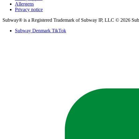
Allergens​​​​‌ ‍ ​‍​‍‌‍ ‌ ​‍‌‍‍‌‌‍‌ ‌‍‍‌‌‍ ‍​‍​‍​ ‍‍​‍​‍‌ ​ ‌‍​‌‌‍ ‍‌‍‍‌‌ ‌​‌ ‍‌​‍ ‍‌‍‍‌‌‍ ​‍​‍​‍ ​​‍​‍‌‍‍​‌ ​‍‌‍‌‌‌‍‌‍​‍​‍​ ‍‍​‍​‍‌‍‍​‌ ‌​‌ ‌​‌ ​​‌ ​ ​ ‍‍​‍ ​‍ ‌‍ ‍‌‍ ‌ ​‍‌‍‌​‌‍‍‌‌‍​ ​‍ ‌‌‍​‍‌‍‍‌‌ ‌​‌‍‌‌‌ ​ ​‍ ‌‌‍‌ ‌ ​‍‌‍ ‌ ‌‌‌ ​​​‍ ‌‌ ​ ‌ ‌​‌ ‌‌‌‍‌​‌‍‍‌‌‍ ​‍ ‍‌ ‌‍‌‍‌‌‌ ​‍‌‍​ ‌‍‌‌‌‍ ​​‍ ‍‌‍​‌‌ ​​‌ ​​​‍ ‌‍‍‌‌‍ ‍‌ ‌​‌‍‌‌‌‍ ‍‌ ‌​​‍ ‌‍‌‌‌‍‌​‌‍‍‌‌ ‌​​‍ ‌‍ ‌‌‍ ‌‍‌​‌‍‌‌​ ‌‌ ​​‌ ​‍‌‍‌‌‌ ​ ‌‍‌‌‌‍ ‍‌ ‌​‌‍​‌‌ ‌​‌‍‍‌‌‍ ‌‍ ‍​ ‍ ‌‍‍‌‌‍‌​​ ‌​ ‌​​ ‍​​ ‌ ‌‍​‍​ ‌​​ ​‌​ ​​‌‍‌​​‍ ‌‌‍‌​​ ‍​‌‍​‍‌‍​‍​‍ ‌​ ‌​‌‍‌‍​ ​​​ ‌​​‍ ‌‌‍​‍​ ‌ ​ ‌ ​ ​ ​‍ ‌​ ‌‍​ ‍‌‌‍‌‍​ ‌​​ ‍​‌‍​ ​ ​‌‌‍‌‍‌‍​ ‌‍‌‍​ ‌‍​ ‌‌​ ‍ ‌ ‌​‌ ‍‌‌ ​​‌‍‌‌​ ‌‌ ‌ ‌‍‌‌‌‍​‍‌ ​ ‌‍‍‌‌ ‌​‌‍‌‌‌​ ‍‌‍​‌‌ ‌‍‌‍‍‌‌‍‌ ‌‍​‌‌ ‌​‌‍‍‌‌‍ ‌‍ ‍‌​‍‌‌ ‌​‌‍‌‌‌‍ ‌​ ‍ ‌ ​​‌‍​‌‌ ‌​‌‍‍​​ ‌‌‍ ​‌‍​‌‌‍​‍‌‍‌‌‌‍ ​​‍‌‌​ ‌‌‌​​‍‌‌ ‌‍‍ ‌‍‌‌‌ ‍‌​‍‌‌​ ​ ‌​‌​​‍‌‌​ ​ ‌​‌​​‍‌‌​ ​‍​ ​‍‌‍‌‌‌‍ ‍​‍‌‌​ ​‍​ ​‍​‍‌‌​ ‌‌‌​‌​​‍ ‍‌ ‌‍‌‍​‌‌‍ ​‌ ‌‌‌‍‌‌​ ‌‍​‍‌‍​‌‌ ​ ‌‍‌‌‌‌‌‌‌ ​‍‌‍ ​​ ‌‌‍‍​‌ ‌​‌ ‌​‌ ​​‌ ​ ​‍‌‌​ ​ ‌​​‌​‍‌‌​ ​‍‌​‌‍​‍‌‌​ ​‍‌​‌‍‌‍ ‍‌‍ ‌ ​‍‌‍‌​‌‍‍‌‌‍​ ​‍ ‌‌‍​‍‌‍‍‌‌ ‌​‌‍‌‌‌ ​ ​‍ ‌‌‍‌ ‌ ​‍‌‍ ‌ ‌‌‌ ​​​‍ ‌‌ ​ ‌ ‌​‌ ‌‌‌‍‌​‌‍‍‌‌‍ ​‍ ‍‌ ‌‍‌‍‌‌‌ ​‍‌‍​ ‌‍‌‌‌‍ ​​‍ ‍‌‍​‌‌ ​​‌ ​​​‍‌‍‌‍‍‌‌‍‌​​ ‌​ ‌​​ ‍​​ ‌ ‌‍​‍​ ‌​​ ​‌​ ​​‌‍‌​​‍ ‌‌‍‌​​ ‍​‌‍​‍‌‍​‍​‍ ‌​ ‌​‌‍‌‍​ ​​​ ‌​​‍ ‌‌‍​‍​ ‌ ​ ‌ ​ ​ ​‍ ‌​ ‌‍​ ‍‌‌‍‌‍​ ‌​​ ‍​‌‍​ ​ ​‌‌‍‌‍‌‍​ ‌‍‌‍​ ‌‍​ ‌‌​‍‌‍‌ ‌​‌ ‍‌‌ ​​‌‍‌‌​ ‌‌ ‌ ‌‍‌‌‌‍​‍‌ ​ ‌‍‍‌‌ ‌​‌‍‌‌‌​ ‍‌‍​‌‌ ‌‍‌‍‍‌‌‍‌ ‌‍​‌‌ ‌​‌‍‍‌‌‍ ‌‍ ‍‌​‍‌‌ ‌​‌‍‌‌‌‍ ‌​‍‌‍‌ ​​‌‍​‌‌ ‌​‌‍‍​​ ‌‌‍ ​‌‍​‌‌‍​‍‌‍‌‌‌‍ ​​‍‌‌​ ‌‌‌​​‍‌‌ ‌‍‍ ‌‍‌‌‌ ‍‌​‍‌‌​ ​ ‌​‌​​‍‌‌​ ​ ‌​‌​​‍‌‌​ ​‍​ ​‍‌‍‌‌‌‍ ‍​‍‌‌​ ​‍​ ​‍​‍‌‌​ ‌‌‌​‌​​‍ ‍‌ ‌‍‌‍​‌‌‍ ​‌ ‌‌‌‍‌‌​‍‌‍‌ ​​‌‍‌‌‌ ​‍‌ ​ ‌ ​​‌‍‌‌‌‍​ ‌ ‌​‌‍‍‌‌ ‌‍‌‍‌‌​ ‌‌ ​​‌ ‌‌‌‍​‍‌‍ ​‌‍‍‌‌ ​ ‌‍‍​‌‍‌‌‌‍‌​​‍​‍‌ ‌
Privacy notice​​​​‌ ‍ ​‍​‍‌‍ ‌ ​‍‌‍‍‌‌‍‌ ‌‍‍‌‌‍ ‍​‍​‍​ ‍‍​‍​‍‌ ​ ‌‍​‌‌‍ ‍‌‍‍‌‌ ‌​‌ ‍‌​‍ ‍‌‍‍‌‌‍ ​‍​‍​‍ ​​‍​‍‌‍‍​‌ ​‍‌‍‌‌‌‍‌‍​‍​‍​ ‍‍​‍​‍‌‍‍​‌ ‌​‌ ‌​‌ ​​‌ ​ ​ ‍‍​‍ ​‍ ‌‍ ‍‌‍ ‌ ​‍‌‍‌​‌‍‍‌‌‍​ ​‍ ‌‌‍​‍‌‍‍‌‌ ‌​‌‍‌‌‌ ​ ​‍ ‌‌‍‌ ‌ ​‍‌‍ ‌ ‌‌‌ ​​​‍ ‌‌ ​ ‌ ‌​‌ ‌‌‌‍‌​‌‍‍‌‌‍ ​‍ ‍‌ ‌‍‌‍‌‌‌ ​‍‌‍​ ‌‍‌‌‌‍ ​​‍ ‍‌‍​‌‌ ​​‌ ​​​‍ ‌‍‍‌‌‍ ‍‌ ‌​‌‍‌‌‌‍ ‍‌ ‌​​‍ ‌‍‌‌‌‍‌​‌‍‍‌‌ ‌​​‍ ‌‍ ‌‌‍ ‌‍‌​‌‍‌‌​ ‌‌ ​​‌ ​‍‌‍‌‌‌ ​ ‌‍‌‌‌‍ ‍‌ ‌​‌‍​‌‌ ‌​‌‍‍‌‌‍ ‌‍ ‍​ ‍ ‌‍‍‌‌‍‌​​ ‌​ ‍‌​ ‍​‌‍​‍‌‍‌​‌‍​‍​ ‌​​ ‌ ​ ​‍​‍ ‌‌‍‌​‌‍​ ‌‍‌‌‌‍‌‍​‍ ‌​ ‌​​ ‍​​ ​‍​ ‌‍​‍ ‌‌‍​‌‌‍​ ‌‍​ ​ ‌ ​‍ ‌​ ​ ​ ​ ​ ‌‌​ ​​‌‍​‌​ ‌‌​ ​‍‌‍​ ‌‍‌​​ ‌​‌‍‌‌​ ‌‌​ ‍ ‌ ‌​‌ ‍‌‌ ​​‌‍‌‌​ ‌‌ ‌ ‌‍‌‌‌‍​‍‌ ​ ‌‍‍‌‌ ‌​‌‍‌‌‌​ ‍‌‍​‌‌ ‌‍‌‍‍‌‌‍‌ ‌‍​‌‌ ‌​‌‍‍‌‌‍ ‌‍ ‍‌​‍‌‌ ‌​‌‍‌‌‌‍ ‌​ ‍ ‌ ​​‌‍​‌‌ ‌​‌‍‍​​ ‌‌‍ ​‌‍​‌‌‍​‍‌‍‌‌‌‍ ​​‍‌‌​ ‌‌‌​​‍‌‌ ‌‍‍ ‌‍‌‌‌ ‍‌​‍‌‌​ ​ ‌​‌​​‍‌‌​ ​ ‌​‌​​‍‌‌​ ​‍​ ​‍‌‍‌‌‌‍ ‍​‍‌‌​ ​‍​ ​‍​‍‌‌​ ‌‌‌​‌​​‍ ‍‌ ‌‍‌‍​‌‌‍ ​‌ ‌‌‌‍‌‌​ ‌‍​‍‌‍​‌‌ ​ ‌‍‌‌‌‌‌‌‌ ​‍‌‍ ​​ ‌‌‍‍​‌ ‌​‌ ‌​‌ ​​‌ ​ ​‍‌‌​ ​ ‌​​‌​‍‌‌​ ​‍‌​‌‍​‍‌‌​ ​‍‌​‌‍‌‍ ‍‌‍ ‌ ​‍‌‍‌​‌‍‍‌‌‍​ ​‍ ‌‌‍​‍‌‍‍‌‌ ‌​‌‍‌‌‌ ​ ​‍ ‌‌‍‌ ‌ ​‍‌‍ ‌ ‌‌‌ ​​​‍ ‌‌ ​ ‌ ‌​‌ ‌‌‌‍‌​‌‍‍‌‌‍ ​‍ ‍‌ ‌‍‌‍‌‌‌ ​‍‌‍​ ‌‍‌‌‌‍ ​​‍ ‍‌‍​‌‌ ​​‌ ​​​‍‌‍‌‍‍‌‌‍‌​​ ‌​ ‍‌​ ‍​‌‍​‍‌‍‌​‌‍​‍​ ‌​​ ‌ ​ ​‍​‍ ‌‌‍‌​‌‍​ ‌‍‌‌‌‍‌‍​‍ ‌​ ‌​​ ‍​​ ​‍​ ‌‍​‍ ‌‌‍​‌‌‍​ ‌‍​ ​ ‌ ​‍ ‌​ ​ ​ ​ ​ ‌‌​ ​​‌‍​‌​ ‌‌​ ​‍‌‍​ ‌‍‌​​ ‌​‌‍‌‌​ ‌‌​‍‌‍‌ ‌​‌ ‍‌‌ ​​‌‍‌‌​ ‌‌ ‌ ‌‍‌‌‌‍​‍‌ ​ ‌‍‍‌‌ ‌​‌‍‌‌‌​ ‍‌‍​‌‌ ‌‍‌‍‍‌‌‍‌ ‌‍​‌‌ ‌​‌‍‍‌‌‍ ‌‍ ‍‌​‍‌‌ ‌​‌‍‌‌‌‍ ‌​‍‌‍‌ ​​‌‍​‌‌ ‌​‌‍‍​​ ‌‌‍ ​‌‍​‌‌‍​‍‌‍‌‌‌‍ ​​‍‌‌​ ‌‌‌​​‍‌‌ ‌‍‍ ‌‍‌‌‌ ‍‌​‍‌‌​ ​ ‌​‌​​‍‌‌​ ​ ‌​‌​​‍‌‌​ ​‍​ ​‍‌‍‌‌‌‍ ‍​‍‌‌​ ​‍​ ​‍​‍‌‌​ ‌‌‌​‌​​‍ ‍‌ ‌‍‌‍​‌‌‍ ​‌ ‌‌‌‍‌‌​‍‌‍‌ ​​‌‍‌‌‌ ​‍‌ ​ ‌ ​​‌‍‌‌‌‍​ ‌ ‌​‌‍‍‌‌ ‌‍‌‍‌‌​ ‌‌ ​​‌ ‌‌‌‍​‍‌‍ ​‌‍‍‌‌ ​ ‌‍‍​‌‍‌‌‌‍‌​​‍​‍‌ ‌
Subway® is a Registered Trademark of Subway IP, LLC © 2026 Subway IP, LLC. All Rights Reserved.​​​​‌ ‍ ​‍​‍‌‍ ‌ ​‍‌‍‍‌‌‍‌ ‌‍‍‌‌‍ ‍​‍​‍​ ‍‍​‍​‍‌ ​ ‌‍​‌‌‍ ‍‌‍‍‌‌ ‌​‌ ‍‌​‍ ‍‌‍‍‌‌‍ ​‍​‍​‍ ​​‍​‍‌‍‍​‌ ​‍‌‍‌‌‌‍‌‍​‍​‍​ ‍‍​‍​‍‌‍‍​‌ ‌​‌ ‌​‌ ​​‌ ​ ​ ‍‍​‍ ​‍ ‌‍ ‍‌‍ ‌ ​‍‌‍‌​‌‍‍‌‌‍​ ​‍ ‌‌‍​‍‌‍‍‌‌ ‌​‌‍‌‌‌ ​ ​‍ ‌‌‍‌ ‌ ​‍‌‍ ‌ ‌‌‌ ​​​‍ ‌‌ ​ ‌ ‌​‌ ‌‌‌‍‌​‌‍‍‌‌‍ ​‍ ‍‌ ‌‍‌‍‌‌‌ ​‍‌‍​ ‌‍‌‌‌‍ ​​‍ ‍‌‍​‌‌ ​​‌ ​​​‍ ‌‍‍‌‌‍ ‍‌ ‌​‌‍‌‌‌‍ ‍‌ ‌​​‍ ‌‍‌‌‌‍‌​‌‍‍‌‌ ‌​​‍ ‌‍ ‌‌‍ ‌‍‌​‌‍‌‌​ ‌‌ ​​‌ ​‍‌‍‌‌‌ ​ ‌‍‌‌‌‍ ‍‌ ‌​‌‍​‌‌ ‌​‌‍‍‌‌‍ ‌‍ ‍​ ‍ ‌‍‍‌‌‍‌​​ ‌​ ‌‍​ ​ ‌‍‌​​ ‌‌​ ​ ‌‍​‍​ ​‌​ ​​​‍ ‌​ ​‍​ ​‌​ ‌‌​ ​​​‍ ‌​ ‌​‌‍​ ‌‍​ ​ ​​​‍ ‌​ ‍​‌‍‌‌​ ‍‌​ ​‍​‍ ‌​ ‌ ‌‍‌‌​ ​‍​ ​‌​ ​‍​ ​ ​ ​ ‌‍‌‍‌‍​‍​ ‌‌​ ‍​‌‍​‌​ ‍ ‌ ‌​‌ ‍‌‌ ​​‌‍‌‌​ ‌‌ ‌ ‌‍‌‌‌‍​‍‌ ​ ‌‍‍‌‌ ‌​‌‍‌‌‌​‌‍‌‍ ‌‍ ‌ ‌​‌‍‌‌‌ ​‍​ ‍ ‌ ​​‌‍​‌‌ ‌​‌‍‍​​ ‌‌‍​ ‌‍ ‌ ​​‌ ‍‌‌ ​‍‌‍‍‌‌‍‌ ‌‍‍​‌ ‌​‌​ ‍‌‍ ‌ ‌​‌‍‍‌‌‍​ ‌‍‌‌​‍‌‌​ ‌‌‌​​‍‌‌ ‌‍‍ ‌‍‌‌‌ ‍‌​‍‌‌​ ​ ‌​‌​​‍‌‌​ ​ ‌​‌​​‍‌‌​ ​‍​ ​‍‌‍‌‌‌‍ ‍​‍‌‌​ ​‍​ ​‍​‍‌‌​ ‌‌‌​‌​​‍ ‍‌ ‌‍‌‍​‌‌‍ ​‌ ‌‌‌‍‌‌​ ‌‍​‍‌‍​‌‌ ​ ‌‍‌‌‌‌‌‌‌ ​‍‌‍ ​​ ‌‌‍‍​‌ ‌​‌ ‌​‌ ​​‌ ​ ​‍‌‌​ ​ ‌​​‌​‍‌‌​ ​‍‌​‌‍​‍‌‌​ ​‍‌​‌‍‌‍ ‍‌‍ ‌ ​‍‌‍‌​‌‍‍‌‌‍​ ​‍ ‌‌‍​‍‌‍‍‌‌ ‌​‌‍‌‌‌ ​ ​‍ ‌‌‍‌ ‌ ​‍‌‍ ‌ ‌‌‌ ​​​‍ ‌‌ ​ ‌ ‌​‌ ‌‌‌‍‌​‌‍‍‌‌‍ ​‍ 
Subway Denmark TikTok