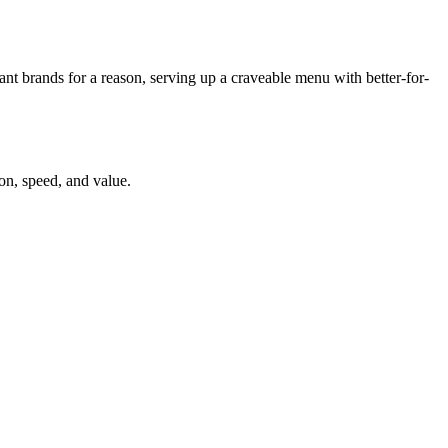
nt brands for a reason, serving up a craveable menu with better-for-
 ​‍​ ​‍​‍‌‌​ ‌‌‌​‌​​‍ ‍‌‍​ ‌‍‍​‌‍‍‌‌‍ ​‌‍‌​‌ ​‍‌‍‌‌‌‍ ‍​‍‌‌​ ‌‌‌​​‍‌‌ ‌‍‍ ‌‍‌‌‌ ‍‌​‍‌‌​ ​ ‌​‌​​‍‌‌​ ​ ‌​‌​​‍‌‌​ ​‍​ ​‍​ ‌​‌‍‌​‌‍​‍​ ‍​​ ‍​​ ‍‌​ ‍‌​ ‍​‌‍‌​​ ​ ​ ​ ​ ‍‌​‍‌‌​ ​‍​ ​‍​‍‌‌​ ‌‌‌​‌​​‍ ‍‌ ‌​‌‍‌‌‌ ‍​‌ ‌​​‍‌‍‌ ​​‌‍‌‌‌ ​‍‌ ​ ‌ ​​‌‍‌‌‌‍​ ‌ ‌​‌‍‍‌‌ ‌‍‌‍‌‌​ ‌‌ ​​‌ ‌‌‌‍​‍‌‍ ​‌‍‍‌‌ ​ ‌‍‍​‌‍‌‌‌‍‌​​‍​‍‌ ‌