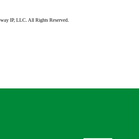
‍‌ ‌‍‌‍‌‌‌ ​‍‌‍​ ‌‍‌‌‌‍ ​​‍ ‍‌‍​‌‌ ​​‌ ​​​‍‌‍‌‍‍‌‌‍‌​​ ‌​ ‌‍​ ​ ‌‍‌​​ ‌‌​ ​ ‌‍​‍​ ​‌​ ​​​‍ ‌​ ​‍​ ​‌​ ‌‌​ ​​​‍ ‌​ ‌​‌‍​ ‌‍​ ​ ​​​‍ ‌​ ‍​‌‍‌‌​ ‍‌​ ​‍​‍ ‌​ ‌ ‌‍‌‌​ ​‍​ ​‌​ ​‍​ ​ ​ ​ ‌‍‌‍‌‍​‍​ ‌‌​ ‍​‌‍​‌​‍‌‍‌ ‌​‌ ‍‌‌ ​​‌‍‌‌​ ‌‌ ‌ ‌‍‌‌‌‍​‍‌ ​ ‌‍‍‌‌ ‌​‌‍‌‌‌​‌‍‌‍ ‌‍ ‌ ‌​‌‍‌‌‌ ​‍​‍‌‍‌ ​​‌‍​‌‌ ‌​‌‍‍​​ ‌‌‍​ ‌‍ ‌ ​​‌ ‍‌‌ ​‍‌‍‍‌‌‍‌ ‌‍‍​‌ ‌​‌​ ‍‌‍ ‌ ‌​‌‍‍‌‌‍​ ‌‍‌‌​‍‌‌​ ‌‌‌​​‍‌‌ ‌‍‍ ‌‍‌‌‌ ‍‌​‍‌‌​ ​ ‌​‌​​‍‌‌​ ​ ‌​‌​​‍‌‌​ ​‍​ ​‍‌‍‌‌‌‍ ‍​‍‌‌​ ​‍​ ​‍​‍‌‌​ ‌‌‌​‌​​‍ ‍‌ ‌‍‌‍​‌‌‍ ​‌ ‌‌‌‍‌‌​‍‌‍‌ ​​‌‍‌‌‌ ​‍‌ ​ ‌ ​​‌‍‌‌‌‍​ ‌ ‌​‌‍‍‌‌ ‌‍‌‍‌‌​ ‌‌ ​​‌ ‌‌‌‍​‍‌‍ ​‌‍‍‌‌ ​ ‌‍‍​‌‍‌‌‌‍‌​​‍​‍‌ ‌