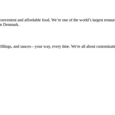
nvenient and affordable food. We’re one of the world’s largest restaura
‌‍​ ​ ‍‌​ ‌​‌‍‌​‌‍‌‍​ ‌ ​‍‌‌​ ​‍​ ​‍​‍‌‌​ ‌‌‌​‌​​‍ ‍‌‍​ ‌‍‍​‌‍‍‌‌‍ ​‌‍‌​‌ ​‍‌‍‌‌‌‍ ‍​‍‌‌​ ‌‌‌​​‍‌‌ ‌‍‍ ‌‍‌‌‌ ‍‌​‍‌‌​ ​ ‌​‌​​‍‌‌​ ​ ‌​‌​​‍‌‌​ ​‍​ ​‍​ ‌ ​ ‌‌​ ‍‌​ ‍‌​ ‌​‌‍‌​​ ‌‍​ ​‌​ ​​​ ​​​ ‌‍‌‍​‍​‍‌‌​ ​‍​ ​‍​‍‌‌​ ‌‌‌​‌​​‍ ‍‌ ‌​‌‍‌‌‌ ‍​‌ ‌​​‍‌‍‌ ​​‌‍‌‌‌ ​‍‌ ​ ‌ ​​‌‍‌‌‌‍​ ‌ ‌​‌‍‍‌‌ ‌‍‌‍‌‌​ ‌‌ ​​‌ ‌‌‌‍​‍‌‍ ​‌‍‍‌‌ ​ ‌‍‍​‌‍‌‌‌‍‌​​‍​‍‌ ‌
​ ​ ‌​‌​​‍‌‌​ ​‍​ ​‍‌‍‌​​ ‍​‌‍‌​​ ‌​​ ‌‍‌‍​‍​ ​‍​ ‌‍​ ‌ ‌‍‌‌​ ‌‍​ ​‌​‍‌‌​ ​‍​ ​‍​‍‌‌​ ‌‌‌​‌​​‍ ‍‌‍​ ‌‍‍​‌‍‍‌‌‍ ​‌‍‌​‌ ​‍‌‍‌‌‌‍ ‍​‍‌‌​ ‌‌‌​​‍‌‌ ‌‍‍ ‌‍‌‌‌ ‍‌​‍‌‌​ ​ ‌​‌​​‍‌‌​ ​ ‌​‌​​‍‌‌​ ​‍​ ​‍​ ‌​‌‍‌​‌‍​‍​ ‍​​ ‍​​ ‍‌​ ‍‌​ ‍​‌‍‌​​ ​ ​ ​ ​ ‍‌​‍‌‌​ ​‍​ ​‍​‍‌‌​ ‌‌‌​‌​​‍ ‍‌ ‌​‌‍‌‌‌ ‍​‌ ‌​​ ‌‍​‍‌‍​‌‌ ​ ‌‍‌‌‌‌‌‌‌ ​‍‌‍ ​​ ‌‌‍‍​‌ ‌​‌ ‌​‌ ​​‌ ​ ​‍‌‌​ ​ ‌​​‌​‍‌‌​ ​‍‌​‌‍​‍‌‌​ ​‍‌​‌‍‌‍ ‍‌‍ ‌ ​‍‌‍‌​‌‍‍‌‌‍​ ​‍ ‌‌‍​‍‌‍‍‌‌ ‌​‌‍‌‌‌ ​ ​‍ ‌‌‍‌ ‌ ​‍‌‍ ‌ ‌‌‌ ​​​‍ ‌‌ ​ ‌ ‌​‌ ‌‌‌‍‌​‌‍‍‌‌‍ ​‍ ‍‌ ‌‍‌‍‌‌‌ ​‍‌‍​ ‌‍‌‌‌‍ ​​‍ ‍‌‍​‌‌ ​​‌ ​​​‍‌‍‌‍‍‌‌‍‌​​ ‌​ ​ ‌‍‌‌​ ​‌‌‍​‍‌‍‌​‌‍‌‌​ ‌ ​ ‌‍​‍ ‌​ ​‍​ ‌‍​ ‍‌​ ‍‌​‍ ‌​ ‌​​ ​‌​ ‍​​ ​​​‍ ‌‌‍​‍​ ‍‌​ ‌‌​ ​‌​‍ ‌‌‍​ ​ ‍‌‌‍​‌​ ‍‌​ ‌​‌‍​‌​ ‌‌​ ‍‌‌‍‌​​ ‌​‌‍‌‌​ ‍​​‍‌‍‌ ‌​‌ ‍‌‌ ​​‌‍‌‌​ ‌‌‍‌‌‌‍‌​‌‍‍‌‌ ‌​‌‍ ‌ ​‍‌‍‍‌‌‍​‌‌‍ ​​‍‌‍‌ ​​‌‍​‌‌ ‌​‌‍‍​​ ‌‌‍​ ‌‍ ‌‍ ‍‌ ‌​‌‍‌‌‌‍ ‍‌ ‌​​‍‌‌​ ‌‌‌​​‍‌‌ ‌‍‍ ‌‍‌‌‌ ‍‌​‍‌‌​ ​ ‌​‌​​‍‌‌​ ​ ‌​‌​​‍‌‌​ ​‍​ ​‍‌‍‌‌‌‍ ‍​‍‌‌​ ​‍​ ​‍​‍‌‌​ ‌‌‌​‌​​‍ ‍‌ ‌‍‌‍​‌‌‍ ​‌ ‌‌‌‍‌‌​‍ ‍‌ ‌‍‌‍​‌‌‍ ​‌ ‌‌‌‍‌‌​‍‌‌​ ‌‌‌​​‍‌‌ ‌‍‍ ‌‍‌‌‌ ‍‌​‍‌‌​ ​ ‌​‌​​‍‌‌​ ​ ‌​‌​​‍‌‌​ ​‍​ ​‍‌‍‌​​ ‍​‌‍‌​​ ‌​​ ‌‍‌‍​‍​ ​‍​ ‌‍​ ‌ ‌‍‌‌​ ‌‍​ ​‌​‍‌‌​