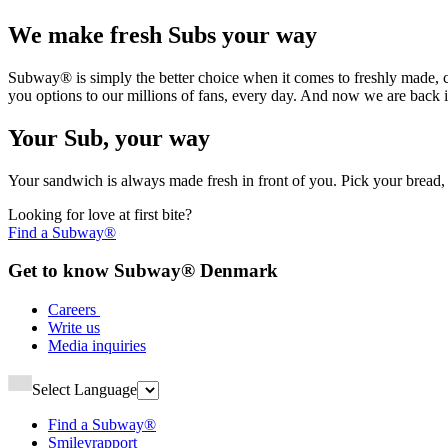
We make fresh Subs your way​​​​‌ ‍ ​‍​‍‌‍ ‌ ​‍‌‍‍‌‌‍‌ ‌‍‍‌‌‍ ‍​‍​‍​ ‍‍​‍​‍‌ ​ ‌‍​‌‌‍ ‍‌‍‍‌‌ ‌​‌ ‍‌​‍ ‍‌‍‍‌‌‍ ​‍​‍​‍ ​​‍​‍‌‍‍​‌ ​‍‌‍‌‌‌‍‌‍​‍​‍​ ‍‍​‍​‍‌‍‍​‌ ‌​‌ ‌​‌ ​​‌ ​ ​ ‍‍​‍ ​‍ ‌‍ ‍‌‍ ‌ ​‍‌‍‌​‌‍‍‌‌‍​ ​‍ ‌‌‍​‍‌‍‍‌‌ ‌​‌‍‌‌‌ ​ ​‍ ‌‌‍‌ ‌ ​‍‌‍ ‌ ‌‌‌ ​​​‍ ‌‌ ​ ‌ ‌​‌ ‌‌‌‍‌​‌‍‍‌‌‍ ​‍ ‍‌ ‌‍‌‍‌‌‌ ​‍‌‍​ ‌‍‌‌‌‍ ​​‍ ‍‌‍​‌‌ ​​‌ ​​​‍ ‌‍‍‌‌‍ ‍‌ ‌​‌‍‌‌‌‍ ‍‌ ‌​​‍ ‌‍‌‌‌‍‌​‌‍‍‌‌ ‌​​‍ ‌‍ ‌‌‍ ‌‍‌​‌‍‌‌​ ‌‌ ​​‌ ​‍‌‍‌‌‌ ​ ‌‍‌‌‌‍ ‍‌ ‌​‌‍​‌‌ ‌​‌‍‍‌‌‍ ‌‍ ‍​ ‍ ‌‍‍‌‌‍‌​​ ‌​ ​ ‌‍‌‌​ ​‌‌‍​‍‌‍‌​‌‍‌‌​ ‌ ​ ‌‍​‍ ‌​ ​‍​ ‌‍​ ‍‌​ ‍‌​‍ ‌​ ‌​​ ​‌​ ‍​​ ​​​‍ ‌‌‍​‍​ ‍‌​ ‌‌​ ​‌​‍ ‌‌‍​ ​ ‍‌‌‍​‌​ ‍‌​ ‌​‌‍​‌​ ‌‌​ ‍‌‌‍‌​​ ‌​‌‍‌‌​ ‍​​ ‍ ‌ ‌​‌ ‍‌‌ ​​‌‍‌‌​ ‌‌‍‌‌‌‍‌​‌‍‍‌‌ ‌​‌‍ ‌ ​‍‌‍‍‌‌‍​‌‌‍ ​​ ‍ ‌ ​​‌‍​‌‌ ‌​‌‍‍​​ ‌‌‍​ ‌‍ ‌‍ ‍‌ ‌​‌‍‌‌‌‍ ‍‌ ‌​​‍‌‌​ ‌‌‌​​‍‌‌ ‌‍‍ ‌‍‌‌‌ ‍‌​‍‌‌​ ​ ‌​‌​​‍‌‌​ ​ ‌​‌​​‍‌‌​ ​‍​ ​‍‌‍‌‌‌‍ ‍​‍‌‌​ ​‍​ ​‍​‍‌‌​ ‌‌‌​‌​​‍ ‍‌ ‌‍‌‍​‌‌‍ ​‌ ‌‌‌‍‌‌​‍ ‍‌ ‌‍‌‍​‌‌‍ ​‌ ‌‌‌‍‌‌​‍‌‌​ ‌‌‌​​‍‌‌ ‌‍‍ ‌‍‌‌‌ ‍‌​‍‌‌​ ​ ‌​‌​​‍‌‌​ ​ ‌​‌​​‍‌‌​ ​‍​ ​‍​ ​ ​ ​‍‌‍​ ​ ‍‌‌‍‌​‌‍​‌​ ​ ​ ‍‌​ ‍​‌‍​‍‌‍​‍‌‍​‌​‍‌‌​ ​‍​ ​‍​‍‌‌​ ‌‌‌​‌​​‍ ‍‌‍​ ‌‍‍​‌‍‍‌‌‍ ​‌‍‌​‌ ​‍‌‍‌‌‌‍ ‍​‍‌‌​ ‌‌‌​​‍‌‌ ‌‍‍ ‌‍‌‌‌ ‍‌​‍‌‌​ ​ ‌​‌​​‍‌‌​ ​ ‌​‌​​‍‌‌​ ​‍​ ​‍‌‍‌​‌‍‌​​ ​ ​ ‍​​ ​‍​ ​‍​ ​ ​ ​‌‌‍​ ​ ​‍‌‍​‍​ ‍‌​‍‌‌​ ​‍​ ​‍​‍‌‌​ ‌‌‌​‌​​‍ ‍‌ ‌​‌‍‌‌‌ ‍​‌ ‌​​ ‌‍​‍‌‍​‌‌ ​ ‌‍‌‌‌‌‌‌‌ ​‍‌‍ ​​ ‌‌‍‍​‌ ‌​‌ ‌​‌ ​​‌ ​ ​‍‌‌​ ​ ‌​​‌​‍‌‌​ ​‍‌​‌‍​‍‌‌​ ​‍‌​‌‍‌‍ ‍‌‍ ‌ ​‍‌‍‌​‌‍‍‌‌‍​ ​‍ ‌‌‍​‍‌‍‍‌‌ ‌​‌‍‌‌‌ ​ ​‍ ‌‌‍‌ ‌ ​‍‌‍ ‌ ‌‌‌ ​​​‍ ‌‌ ​ ‌ ‌​‌ ‌‌‌‍‌​‌‍‍‌‌‍ ​‍ ‍‌ ‌‍‌‍‌‌‌ ​‍‌‍​ ‌‍‌‌‌‍ ​​‍ ‍‌‍​‌‌ ​​‌ ​​​‍‌‍‌‍‍‌‌‍‌​​ ‌​ ​ ‌‍‌‌​ ​‌‌‍​‍‌‍‌​‌‍‌‌​ ‌ ​ ‌‍​‍ ‌​ ​‍​ ‌‍​ ‍‌​ ‍‌​‍ ‌​ ‌​​ ​‌​ ‍​​ ​​​‍ ‌‌‍​‍​ ‍‌​ ‌‌​ ​‌​‍ ‌‌‍​ ​ ‍‌‌‍​‌​ ‍‌​ ‌​‌‍​‌​ ‌‌​ ‍‌‌‍‌​​ ‌​‌‍‌‌​ ‍​​‍‌‍‌ ‌​‌ ‍‌‌ ​​‌‍‌‌​ ‌‌‍‌‌‌‍‌​‌‍‍‌‌ ‌​‌‍ ‌ ​‍‌‍‍‌‌‍​‌‌‍ ​​‍‌‍‌ ​​‌‍​‌‌ ‌​‌‍‍​​ ‌‌‍​ ‌‍ ‌‍ ‍‌ ‌​‌‍‌‌‌‍ ‍‌ ‌​​‍‌‌​ ‌‌‌​​‍‌‌ ‌‍‍ ‌‍‌‌‌ ‍‌​‍‌‌​ ​ ‌​‌​​‍‌‌​ ​ ‌​‌​​‍‌‌​ ​‍​ ​‍‌‍‌‌‌‍ ‍​‍‌‌​ ​‍​ ​‍​‍‌‌​ ‌‌‌​‌​​‍ ‍‌ ‌‍‌‍​‌‌‍ ​‌ ‌‌‌‍‌‌​‍ ‍‌ ‌‍‌‍​‌‌‍ ​‌ ‌‌‌‍‌‌​‍‌‌​ ‌‌‌​​‍‌‌ ‌‍‍ ‌‍‌‌‌ ‍‌​‍‌‌​ ​ ‌​‌​​‍‌‌​ ​ ‌​‌​​‍‌‌​ ​‍​ ​‍​ ​ ​ ​‍‌‍​ ​ ‍‌‌‍‌​‌‍​‌​ ​ ​ ‍‌​ ‍​‌‍​‍‌‍​‍‌‍​‌​‍‌‌​ ​‍​ ​‍​‍‌‌​ ‌‌‌​‌​​‍ ‍‌‍​ ‌‍‍​‌‍‍‌‌‍ ​‌‍‌​‌ ​‍‌‍‌‌‌‍ ‍​‍‌‌​ ‌‌‌​​‍‌‌ ‌‍‍ ‌‍‌‌‌ ‍‌​‍‌‌​ ​ ‌​‌​​‍‌‌​ ​ ‌​‌​​‍‌‌​ ​‍​ ​‍‌‍‌​‌‍‌​​ ​ ​ ‍​​ ​‍​ ​‍​ ​ ​ ​‌‌‍​ ​ ​‍‌‍​‍​ ‍‌​‍‌‌​ ​‍​ ​‍​‍‌‌​ ‌‌‌​‌​​‍ ‍‌ ‌​‌‍‌‌‌ ‍​‌ ‌​​‍‌‍‌ ​​‌‍‌‌‌ ​‍‌ ​ ‌ ​​‌‍‌‌‌‍​ ‌ ‌​‌‍‍‌‌ ‌‍‌‍‌‌​ ‌‌ ​​‌ ‌‌‌‍​‍‌‍ ​‌‍‍‌‌ ​ ‌‍‍​‌‍‌‌‌‍‌​​‍​‍‌ ‌
Subway® is simply the better choice when it comes to freshly made, co
you options to our millions of fans, every day. And now we are back in Denmark.​​​​‌ ‍ ​‍​‍‌‍ ‌ ​‍‌‍‍‌‌‍‌ ‌‍‍‌‌‍ ‍​‍​‍​ ‍‍​‍​‍‌ ​ ‌‍​‌‌‍ ‍‌‍‍‌‌ ‌​‌ ‍‌​‍ ‍‌‍‍‌‌‍ ​‍​‍​‍ ​​‍​‍‌‍‍​‌ ​‍‌‍‌‌‌‍‌‍​‍​‍​ ‍‍​‍​‍‌‍‍​‌ ‌​‌ ‌​‌ ​​‌ ​ ​ ‍‍​‍ ​‍ ‌‍ ‍‌‍ ‌ ​‍‌‍‌​‌‍‍‌‌‍​ ​‍ ‌‌‍​‍‌‍‍‌‌ ‌​‌‍‌‌‌ ​ ​‍ ‌‌‍‌ ‌ ​‍‌‍ ‌ ‌‌‌ ​​​‍ ‌‌ ​ ‌ ‌​‌ ‌‌‌‍‌​‌‍‍‌‌‍ ​‍ ‍‌ ‌‍‌‍‌‌‌ ​‍‌‍​ ‌‍‌‌‌‍ ​​‍ ‍‌‍​‌‌ ​​‌ ​​​‍ ‌‍‍‌‌‍ ‍‌ ‌​‌‍‌‌‌‍ ‍‌ ‌​​‍ ‌‍‌‌‌‍‌​‌‍‍‌‌ ‌​​‍ ‌‍ ‌‌‍ ‌‍‌​‌‍‌‌​ ‌‌ ​​‌ ​‍‌‍‌‌‌ ​ ‌‍‌‌‌‍ ‍‌ ‌​‌‍​‌‌ ‌​‌‍‍‌‌‍ ‌‍ ‍​ ‍ ‌‍‍‌‌‍‌​​ ‌​ ​ ‌‍‌‌​ ​‌‌‍​‍‌‍‌​‌‍‌‌​ ‌ ​ ‌‍​‍ ‌​ ​‍​ ‌‍​ ‍‌​ ‍‌​‍ ‌​ ‌​​ ​‌​ ‍​​ ​​​‍ ‌‌‍​‍​ ‍‌​ ‌‌​ ​‌​‍ ‌‌‍​ ​ ‍‌‌‍​‌​ ‍‌​ ‌​‌‍​‌​ ‌‌​ ‍‌‌‍‌​​ ‌​‌‍‌‌​ ‍​​ ‍ ‌ ‌​‌ ‍‌‌ ​​‌‍‌‌​ ‌‌‍‌‌‌‍‌​‌‍‍‌‌ ‌​‌‍ ‌ ​‍‌‍‍‌‌‍​‌‌‍ ​​ ‍ ‌ ​​‌‍​‌‌ ‌​‌‍‍​​ ‌‌‍​ ‌‍ ‌‍ ‍‌ ‌​‌‍‌‌‌‍ ‍‌ ‌​​‍‌‌​ ‌‌‌​​‍‌‌ ‌‍‍ ‌‍‌‌‌ ‍‌​‍‌‌​ ​ ‌​‌​​‍‌‌​ ​ ‌​‌​​‍‌‌​ ​‍​ ​‍‌‍‌‌‌‍ ‍​‍‌‌​ ​‍​ ​‍​‍‌‌​ ‌‌‌​‌​​‍ ‍‌ ‌‍‌‍​‌‌‍ ​‌ ‌‌‌‍‌‌​‍ ‍‌ ‌‍‌‍​‌‌‍ ​‌ ‌‌‌‍‌‌​‍‌‌​ ‌‌‌​​‍‌‌ ‌‍‍ ‌‍‌‌‌ ‍‌​‍‌‌​ ​ ‌​‌​​‍‌‌​ ​ ‌​‌​​‍‌‌​ ​‍​ ​‍​ ​‌​ ‌‌​ ‍‌​ ​‌​ ​‍​ ​‌‌‍​ ​ ‍‌​ ‌​‌‍‌​‌‍‌‍​ ‌ ​‍‌‌​ ​‍​ ​‍​‍‌‌​ ‌‌‌​‌​​‍ ‍‌‍​ ‌‍‍​‌‍‍‌‌‍ ​‌‍‌​‌ ​‍‌‍‌‌‌‍ ‍​‍‌‌​ ‌‌‌​​‍‌‌ ‌‍‍ ‌‍‌‌‌ ‍‌​‍‌‌​ ​ ‌​‌​​‍‌‌​ ​ ‌​‌​​‍‌‌​ ​‍​ ​‍​ ‌ ​ ‌‌​ ‍‌​ ‍‌​ ‌​‌‍‌​​ ‌‍​ ​‌​ ​​​ ​​​ ‌‍‌‍​‍​‍‌‌​ ​‍​ ​‍​‍‌‌​ ‌‌‌​‌​​‍ ‍‌ ‌​‌‍‌‌‌ ‍​‌ ‌​​ ‌‍​‍‌‍​‌‌ ​ ‌‍‌‌‌‌‌‌‌ ​‍‌‍ ​​ ‌‌‍‍​‌ ‌​‌ ‌​‌ ​​‌ ​ ​‍‌‌​ ​ ‌​​‌​‍‌‌​ ​‍‌​‌‍​‍‌‌​ ​‍‌​‌‍‌‍ ‍‌‍ ‌ ​‍‌‍‌​‌‍‍‌‌‍​ ​‍ ‌‌‍​‍‌‍‍‌‌ ‌​‌‍‌‌‌ ​ ​‍ ‌‌‍‌ ‌ ​‍‌‍ ‌ ‌‌‌ ​​​‍ ‌‌ ​ ‌ ‌​‌ ‌‌‌‍‌​‌‍‍‌‌‍ ​‍ ‍‌ ‌‍‌‍‌‌‌ ​‍‌‍​ ‌‍‌‌‌‍ ​​‍ ‍‌‍​‌‌ ​​‌ ​​​‍‌‍‌‍‍‌‌‍‌​​ ‌​ ​ ‌‍‌‌​ ​‌‌‍​‍‌‍‌​‌‍‌‌​ ‌ ​ ‌‍​‍ ‌​ ​‍​ ‌‍​ ‍‌​ ‍‌​‍ ‌​ ‌​​ ​‌​ ‍​​ ​​​‍ ‌‌‍​‍​ ‍‌​ ‌‌​ ​‌​‍ ‌‌‍​ ​ ‍‌‌‍​‌​ ‍‌​ ‌​‌‍​‌​ ‌‌​ ‍‌‌‍‌​​ ‌​‌‍‌‌​ ‍​​‍‌‍‌ ‌​‌ ‍‌‌ ​​‌‍‌‌​ ‌‌‍‌‌‌‍‌​‌‍‍‌‌ ‌​‌‍ ‌ ​‍‌‍‍‌‌‍​‌‌‍ ​​‍‌‍‌ ​​‌‍​‌‌ ‌​‌‍‍​​ ‌‌‍​ ‌‍ ‌‍ ‍‌ ‌​‌‍‌‌‌‍ ‍‌ ‌​​‍‌‌​ ‌‌‌​​‍‌‌ ‌‍‍ ‌‍‌‌‌ ‍‌​‍‌‌​ ​ ‌​‌​​‍‌‌​ ​ ‌​‌​​‍‌‌​ ​‍​ ​‍‌‍‌‌‌‍ ‍​‍‌‌​ ​‍​ ​‍​‍‌‌​ ‌‌‌​‌​​‍ ‍‌ ‌‍‌‍​‌‌‍ ​‌ ‌‌‌‍‌‌​‍ ‍‌ ‌‍‌‍​‌‌‍ ​‌ ‌‌‌‍‌‌​‍‌‌​ ‌‌‌​​‍‌‌ ‌‍‍ ‌‍‌‌‌ ‍‌​‍‌‌​ ​ ‌​‌​​‍‌‌​ ​ ‌​‌​​‍‌‌​ ​‍​ ​‍​ ​‌​ ‌‌​ ‍‌​ ​‌​ ​‍​ ​‌
Your Sub, your way​​​​‌ ‍ ​‍​‍‌‍ ‌ ​‍‌‍‍‌‌‍‌ ‌‍‍‌‌‍ ‍​‍​‍​ ‍‍​‍​‍‌ ​ ‌‍​‌‌‍ ‍‌‍‍‌‌ ‌​‌ ‍‌​‍ ‍‌‍‍‌‌‍ ​‍​‍​‍ ​​‍​‍‌‍‍​‌ ​‍‌‍‌‌‌‍‌‍​‍​‍​ ‍‍​‍​‍‌‍‍​‌ ‌​‌ ‌​‌ ​​‌ ​ ​ ‍‍​‍ ​‍ ‌‍ ‍‌‍ ‌ ​‍‌‍‌​‌‍‍‌‌‍​ ​‍ ‌‌‍​‍‌‍‍‌‌ ‌​‌‍‌‌‌ ​ ​‍ ‌‌‍‌ ‌ ​‍‌‍ ‌ ‌‌‌ ​​​‍ ‌‌ ​ ‌ ‌​‌ ‌‌‌‍‌​‌‍‍‌‌‍ ​‍ ‍‌ ‌‍‌‍‌‌‌ ​‍‌‍​ ‌‍‌‌‌‍ ​​‍ ‍‌‍​‌‌ ​​‌ ​​​‍ ‌‍‍‌‌‍ ‍‌ ‌​‌‍‌‌‌‍ ‍‌ ‌​​‍ ‌‍‌‌‌‍‌​‌‍‍‌‌ ‌​​‍ ‌‍ ‌‌‍ ‌‍‌​‌‍‌‌​ ‌‌ ​​‌ ​‍‌‍‌‌‌ ​ ‌‍‌‌‌‍ ‍‌ ‌​‌‍​‌‌ ‌​‌‍‍‌‌‍ ‌‍ ‍​ ‍ ‌‍‍‌‌‍‌​​ ‌​ ​ ‌‍‌‌​ ​‌‌‍​‍‌‍‌​‌‍‌‌​ ‌ ​ ‌‍​‍ ‌​ ​‍​ ‌‍​ ‍‌​ ‍‌​‍ ‌​ ‌​​ ​‌​ ‍​​ ​​​‍ ‌‌‍​‍​ ‍‌​ ‌‌​ ​‌​‍ ‌‌‍​ ​ ‍‌‌‍​‌​ ‍‌​ ‌​‌‍​‌​ ‌‌​ ‍‌‌‍‌​​ ‌​‌‍‌‌​ ‍​​ ‍ ‌ ‌​‌ ‍‌‌ ​​‌‍‌‌​ ‌‌‍‌‌‌‍‌​‌‍‍‌‌ ‌​‌‍ ‌ ​‍‌‍‍‌‌‍​‌‌‍ ​​ ‍ ‌ ​​‌‍​‌‌ ‌​‌‍‍​​ ‌‌‍​ ‌‍ ‌‍ ‍‌ ‌​‌‍‌‌‌‍ ‍‌ ‌​​‍‌‌​ ‌‌‌​​‍‌‌ ‌‍‍ ‌‍‌‌‌ ‍‌​‍‌‌​ ​ ‌​‌​​‍‌‌​ ​ ‌​‌​​‍‌‌​ ​‍​ ​‍‌‍‌‌‌‍ ‍​‍‌‌​ ​‍​ ​‍​‍‌‌​ ‌‌‌​‌​​‍ ‍‌ ‌‍‌‍​‌‌‍ ​‌ ‌‌‌‍‌‌​‍ ‍‌ ‌‍‌‍​‌‌‍ ​‌ ‌‌‌‍‌‌​‍‌‌​ ‌‌‌​​‍‌‌ ‌‍‍ ‌‍‌‌‌ ‍‌​‍‌‌​ ​ ‌​‌​​‍‌‌​ ​ ‌​‌​​‍‌‌​ ​‍​ ​‍​ ‌ ​ ‍​​ ‍‌​ ‌‍​ ‍‌‌‍​‌‌‍​‍​ ‍‌​ ‌​‌‍​ ‌‍​‌‌‍​ ​‍‌‌​ ​‍​ ​‍​‍‌‌​ ‌‌‌​‌​​‍ ‍‌‍​ ‌‍‍​‌‍‍‌‌‍ ​‌‍‌​‌ ​‍‌‍‌‌‌‍ ‍​‍‌‌​ ‌‌‌​​‍‌‌ ‌‍‍ ‌‍‌‌‌ ‍‌​‍‌‌​ ​ ‌​‌​​‍‌‌​ ​ ‌​‌​​‍‌‌​ ​‍​ ​‍​ ‌ ​ ‌‌​ ‍‌​ ‍‌​ ‌​‌‍‌​​ ‌‍​ ​‌​ ​​​ ​​​ ‌‍‌‍​‍​‍‌‌​ ​‍​ ​‍​‍‌‌​ ‌‌‌​‌​​‍ ‍‌ ‌​‌‍‌‌‌ ‍​‌ ‌​​ ‌‍​‍‌‍​‌‌ ​ ‌‍‌‌‌‌‌‌‌ ​‍‌‍ ​​ ‌‌‍‍​‌ ‌​‌ ‌​‌ ​​‌ ​ ​‍‌‌​ ​ ‌​​‌​‍‌‌​ ​‍‌​‌‍​‍‌‌​ ​‍‌​‌‍‌‍ ‍‌‍ ‌ ​‍‌‍‌​‌‍‍‌‌‍​ ​‍ ‌‌‍​‍‌‍‍‌‌ ‌​‌‍‌‌‌ ​ ​‍ ‌‌‍‌ ‌ ​‍‌‍ ‌ ‌‌‌ ​​​‍ ‌‌ ​ ‌ ‌​‌ ‌‌‌‍‌​‌‍‍‌‌‍ ​‍ ‍‌ ‌‍‌‍‌‌‌ ​‍‌‍​ ‌‍‌‌‌‍ ​​‍ ‍‌‍​‌‌ ​​‌ ​​​‍‌‍‌‍‍‌‌‍‌​​ ‌​ ​ ‌‍‌‌​ ​‌‌‍​‍‌‍‌​‌‍‌‌​ ‌ ​ ‌‍​‍ ‌​ ​‍​ ‌‍​ ‍‌​ ‍‌​‍ ‌​ ‌​​ ​‌​ ‍​​ ​​​‍ ‌‌‍​‍​ ‍‌​ ‌‌​ ​‌​‍ ‌‌‍​ ​ ‍‌‌‍​‌​ ‍‌​ ‌​‌‍​‌​ ‌‌​ ‍‌‌‍‌​​ ‌​‌‍‌‌​ ‍​​‍‌‍‌ ‌​‌ ‍‌‌ ​​‌‍‌‌​ ‌‌‍‌‌‌‍‌​‌‍‍‌‌ ‌​‌‍ ‌ ​‍‌‍‍‌‌‍​‌‌‍ ​​‍‌‍‌ ​​‌‍​‌‌ ‌​‌‍‍​​ ‌‌‍​ ‌‍ ‌‍ ‍‌ ‌​‌‍‌‌‌‍ ‍‌ ‌​​‍‌‌​ ‌‌‌​​‍‌‌ ‌‍‍ ‌‍‌‌‌ ‍‌​‍‌‌​ ​ ‌​‌​​‍‌‌​ ​ ‌​‌​​‍‌‌​ ​‍​ ​‍‌‍‌‌‌‍ ‍​‍‌‌​ ​‍​ ​‍​‍‌‌​ ‌‌‌​‌​​‍ ‍‌ ‌‍‌‍​‌‌‍ ​‌ ‌‌‌‍‌‌​‍ ‍‌ ‌‍‌‍​‌‌‍ ​‌ ‌‌‌‍‌‌​‍‌‌​ ‌‌‌​​‍‌‌ ‌‍‍ ‌‍‌‌‌ ‍‌​‍‌‌​ ​ ‌​‌​​‍‌‌​ ​ ‌​‌​​‍‌‌​ ​‍​ ​‍​ ‌ ​ ‍​​ ‍‌​ ‌‍​ ‍‌‌‍​‌‌‍​‍​ ‍‌​ ‌​‌‍​ ‌‍​‌‌‍​ ​‍‌‌​ ​‍​ ​‍​‍‌‌​ ‌‌‌​‌​​‍ ‍‌‍​ ‌‍‍​‌‍‍‌‌‍ ​‌‍‌​‌ ​‍‌‍‌‌‌‍ ‍​‍‌‌​ ‌‌‌​​‍‌‌ ‌‍‍ ‌‍‌‌‌ ‍‌​‍‌‌​ ​ ‌​‌​​‍‌‌​ ​ ‌​‌​​‍‌‌​ ​‍​ ​‍​ ‌ ​ ‌‌​ ‍‌​ ‍‌​ ‌​‌‍‌​​ ‌‍​ ​‌​ ​​​ ​​​ ‌‍‌‍​‍​‍‌‌​ ​‍​ ​‍​‍‌‌​ ‌‌‌​‌​​‍ ‍‌ ‌​‌‍‌‌‌ ‍​‌ ‌​​‍‌‍‌ ​​‌‍‌‌‌ ​‍‌ ​ ‌ ​​‌‍‌‌‌‍​ ‌ ‌​‌‍‍‌‌ ‌‍‌‍‌‌​ ‌‌ ​​‌ ‌‌‌‍​‍‌‍ ​‌‍‍‌‌ ​ ‌‍‍​‌‍‌‌‌‍‌​​‍​‍‌ ‌
Your sandwich is always made fresh in front of you. Pick your bread, fillings, and sauces—your way, every time. We're all about customization, speed, and value.​​​​‌ ‍ ​‍​‍‌‍ ‌ ​‍‌‍‍‌‌‍‌ ‌‍‍‌‌‍ ‍​‍​‍​ ‍‍​‍​‍‌ ​ ‌‍​‌‌‍ ‍‌‍‍‌‌ ‌​‌ ‍‌​‍ ‍‌‍‍‌‌‍ ​‍​‍​‍ ​​‍​‍‌‍‍​‌ ​‍‌‍‌‌‌‍‌‍​‍​‍​ ‍‍​‍​‍‌‍‍​‌ ‌​‌ ‌​‌ ​​‌ ​ ​ ‍‍​‍ ​‍ ‌‍ ‍‌‍ ‌ ​‍‌‍‌​‌‍‍‌‌‍​ ​‍ ‌‌‍​‍‌‍‍‌‌ ‌​‌‍‌‌‌ ​ ​‍ ‌‌‍‌ ‌ ​‍‌‍ ‌ ‌‌‌ ​​​‍ ‌‌ ​ ‌ ‌​‌ ‌‌‌‍‌​‌‍‍‌‌‍ ​‍ ‍‌ ‌‍‌‍‌‌‌ ​‍‌‍​ ‌‍‌‌‌‍ ​​‍ ‍‌‍​‌‌ ​​‌ ​​​‍ ‌‍‍‌‌‍ ‍‌ ‌​‌‍‌‌‌‍ ‍‌ ‌​​‍ ‌‍‌‌‌‍‌​‌‍‍‌‌ ‌​​‍ ‌‍ ‌‌‍ ‌‍‌​‌‍‌‌​ ‌‌ ​​‌ ​‍‌‍‌‌‌ ​ ‌‍‌‌‌‍ ‍‌ ‌​‌‍​‌‌ ‌​‌‍‍‌‌‍ ‌‍ ‍​ ‍ ‌‍‍‌‌‍‌​​ ‌​ ​ ‌‍‌‌​ ​‌‌‍​‍‌‍‌​‌‍‌‌​ ‌ ​ ‌‍​‍ ‌​ ​‍​ ‌‍​ ‍‌​ ‍‌​‍ ‌​ ‌​​ ​‌​ ‍​​ ​​​‍ ‌‌‍​‍​ ‍‌​ ‌‌​ ​‌​‍ ‌‌‍​ ​ ‍‌‌‍​‌​ ‍‌​ ‌​‌‍​‌​ ‌‌​ ‍‌‌‍‌​​ ‌​‌‍‌‌​ ‍​​ ‍ ‌ ‌​‌ ‍‌‌ ​​‌‍‌‌​ ‌‌‍‌‌‌‍‌​‌‍‍‌‌ ‌​‌‍ ‌ ​‍‌‍‍‌‌‍​‌‌‍ ​​ ‍ ‌ ​​‌‍​‌‌ ‌​‌‍‍​​ ‌‌‍​ ‌‍ ‌‍ ‍‌ ‌​‌‍‌‌‌‍ ‍‌ ‌​​‍‌‌​ ‌‌‌​​‍‌‌ ‌‍‍ ‌‍‌‌‌ ‍‌​‍‌‌​ ​ ‌​‌​​‍‌‌​ ​ ‌​‌​​‍‌‌​ ​‍​ ​‍‌‍‌‌‌‍ ‍​‍‌‌​ ​‍​ ​‍​‍‌‌​ ‌‌‌​‌​​‍ ‍‌ ‌‍‌‍​‌‌‍ ​‌ ‌‌‌‍‌‌​‍ ‍‌ ‌‍‌‍​‌‌‍ ​‌ ‌‌‌‍‌‌​‍‌‌​ ‌‌‌​​‍‌‌ ‌‍‍ ‌‍‌‌‌ ‍‌​‍‌‌​ ​ ‌​‌​​‍‌‌
Looking for love at first bite?​​​​‌ ‍ ​‍​‍‌‍ ‌ ​‍‌‍‍‌‌‍‌ ‌‍‍‌‌‍ ‍​‍​‍​ ‍‍​‍​‍‌ ​ ‌‍​‌‌‍ ‍‌‍‍‌‌ ‌​‌ ‍‌​‍ ‍‌‍‍‌‌‍ ​‍​‍​‍ ​​‍​‍‌‍‍​‌ ​‍‌‍‌‌‌‍‌‍​‍​‍​ ‍‍​‍​‍‌‍‍​‌ ‌​‌ ‌​‌ ​​‌ ​ ​ ‍‍​‍ ​‍ ‌‍ ‍‌‍ ‌ ​‍‌‍‌​‌‍‍‌‌‍​ ​‍ ‌‌‍​‍‌‍‍‌‌ ‌​‌‍‌‌‌ ​ ​‍ ‌‌‍‌ ‌ ​‍‌‍ ‌ ‌‌‌ ​​​‍ ‌‌ ​ ‌ ‌​‌ ‌‌‌‍‌​‌‍‍‌‌‍ ​‍ ‍‌ ‌‍‌‍‌‌‌ ​‍‌‍​ ‌‍‌‌‌‍ ​​‍ ‍‌‍​‌‌ ​​‌ ​​​‍ ‌‍‍‌‌‍ ‍‌ ‌​‌‍‌‌‌‍ ‍‌ ‌​​‍ ‌‍‌‌‌‍‌​‌‍‍‌‌ ‌​​‍ ‌‍ ‌‌‍ ‌‍‌​‌‍‌‌​ ‌‌ ​​‌ ​‍‌‍‌‌‌ ​ ‌‍‌‌‌‍ ‍‌ ‌​‌‍​‌‌ ‌​‌‍‍‌‌‍ ‌‍ ‍​ ‍ ‌‍‍‌‌‍‌​​ ‌​ ‌​​ ​ ​ ‌ ​ ‍‌​ ​ ​ ​​​ ‌​​ ‍‌​‍ ‌‌‍‌‍‌‍​‍‌‍​‌‌‍​‌​‍ ‌​ ‌​‌‍​ ​ ​‍‌‍‌‌​‍ ‌‌‍​‌​ ‍​‌‍‌​‌‍​‌​‍ ‌​ ‍‌‌‍‌​‌‍‌‌​ ​‌‌‍​‌​ ​‌​ ‌‌‌‍​ ‌‍‌‍‌‍‌​​ ​​​ ‍‌​ ‍ ‌ ‌​‌ ‍‌‌ ​​‌‍‌‌​ ‌‌‍​ ‌ ‌​‌‍​‌‌​​‍‌‍ ​‌‍ ‌‍​ ‌‍‍ ​ ‍ ‌ ​​‌‍​‌‌ ‌​‌‍‍​​ ‌‌‍‍​‌‍‌‌‌‍​‌‌‍‌​‌‍ ​‌‍‍‌‌‍ ‍‌‍‌‌​‍‌‌​ ‌‌‌​​‍‌‌ ‌‍‍ ‌‍‌‌‌ ‍‌​‍‌‌​ ​ ‌​‌​​‍‌‌​ ​ ‌​‌​​‍‌‌​ ​‍​ ​‍‌‍‌‌‌‍ ‍​‍‌‌​ ​‍​ ​‍​‍‌‌​ ‌‌‌​‌​​‍ ‍‌ ‌‍‌‍​‌‌‍ ​‌ ‌‌‌‍‌‌​ ‌‍​‍‌‍​‌‌ ​ ‌‍‌‌‌‌‌‌‌ ​‍‌‍ ​​ ‌‌‍‍​‌ ‌​‌ ‌​‌ ​​‌ ​ ​‍‌‌​ ​ ‌​​‌​‍‌‌​ ​‍‌​‌‍​‍‌‌​ ​‍‌​‌‍‌‍ ‍‌‍ ‌ ​‍‌‍‌​‌‍‍‌‌‍​ ​‍ ‌‌‍​‍‌‍‍‌‌ ‌​‌‍‌‌‌ ​ ​‍ ‌‌‍‌ ‌ ​‍‌‍ ‌ ‌‌‌ ​​​‍ ‌‌ ​ ‌ ‌​‌ ‌‌‌‍‌​‌‍‍‌‌‍ ​‍ ‍‌ ‌‍‌‍‌‌‌ ​‍‌‍​ ‌‍‌‌‌‍ ​​‍ ‍‌‍​‌‌ ​​‌ ​​​‍‌‍‌‍‍‌‌‍‌​​ ‌​ ‌​​ ​ ​ ‌ ​ ‍‌​ ​ ​ ​​​ ‌​​ ‍‌​‍ ‌‌‍‌‍‌‍​‍‌‍​‌‌‍​‌​‍ ‌​ ‌​‌‍​ ​ ​‍‌‍‌‌​‍ ‌‌‍​‌​ ‍​‌‍‌​‌‍​‌​‍ ‌​ ‍‌‌‍‌​‌‍‌‌​ ​‌‌‍​‌​ ​‌​ ‌‌‌‍​ ‌‍‌‍‌‍‌​​ ​​​ ‍‌​‍‌‍‌ ‌​‌ ‍‌‌ ​​‌‍‌‌​ ‌‌‍​ ‌ ‌​‌‍​‌‌​​‍‌‍ ​‌‍ ‌‍​ ‌‍‍ ​‍‌‍‌ ​​‌‍​‌‌ ‌​‌‍‍​​ ‌‌‍‍​‌‍‌‌‌‍​‌‌‍‌​‌‍ ​‌‍‍‌‌‍ ‍‌‍‌‌​‍‌‌​ ‌‌‌​​‍‌‌ ‌‍‍ ‌‍‌‌‌ ‍‌​‍‌‌​ ​ ‌​‌​​‍‌‌​ ​ ‌​‌​​‍‌‌​ ​‍​ ​‍‌‍‌‌‌‍ ‍​‍‌‌​ ​‍​ ​‍​‍‌‌​ ‌‌‌​‌​​‍ ‍‌ ‌‍‌‍​‌‌‍ ​‌ ‌‌‌‍‌‌​‍‌‍‌ ​​‌‍‌‌‌ ​‍‌ ​ ‌ ​​‌‍‌‌‌‍​ ‌ ‌​‌‍‍‌‌ ‌‍‌‍‌‌​ ‌‌ ​​‌ ‌‌‌‍​‍‌‍ ​‌‍‍‌‌ ​ ‌‍‍​‌‍‌‌‌‍‌​​‍​‍‌ ‌
Find a Subway®
Get to know Subway® Denmark​​​​‌ ‍ ​‍​‍‌‍ ‌ ​‍‌‍‍‌‌‍‌ ‌‍‍‌‌‍ ‍​‍​‍​ ‍‍​‍​‍‌ ​ ‌‍​‌‌‍ ‍‌‍‍‌‌ ‌​‌ ‍‌​‍ ‍‌‍‍‌‌‍ ​‍​‍​‍ ​​‍​‍‌‍‍​‌ ​‍‌‍‌‌‌‍‌‍​‍​‍​ ‍‍​‍​‍‌‍‍​‌ ‌​‌ ‌​‌ ​​‌ ​ ​ ‍‍​‍ ​‍ ‌‍ ‍‌‍ ‌ ​‍‌‍‌​‌‍‍‌‌‍​ ​‍ ‌‌‍​‍‌‍‍‌‌ ‌​‌‍‌‌‌ ​ ​‍ ‌‌‍‌ ‌ ​‍‌‍ ‌ ‌‌‌ ​​​‍ ‌‌ ​ ‌ ‌​‌ ‌‌‌‍‌​‌‍‍‌‌‍ ​‍ ‍‌ ‌‍‌‍‌‌‌ ​‍‌‍​ ‌‍‌‌‌‍ ​​‍ ‍‌‍​‌‌ ​​‌ ​​​‍ ‌‍‍‌‌‍ ‍‌ ‌​‌‍‌‌‌‍ ‍‌ ‌​​‍ ‌‍‌‌‌‍‌​‌‍‍‌‌ ‌​​‍ ‌‍ ‌‌‍ ‌‍‌​‌‍‌‌​ ‌‌ ​​‌ ​‍‌‍‌‌‌ ​ ‌‍‌‌‌‍ ‍‌ ‌​‌‍​‌‌ ‌​‌‍‍‌‌‍ ‌‍ ‍​ ‍ ‌‍‍‌‌‍‌​​ ‌​ ‌‍​ ​ ‌‍‌​​ ‌‌​ ​ ‌‍​‍​ ​‌​ ​​​‍ ‌​ ​‍​ ​‌​ ‌‌​ ​​​‍ ‌​ ‌​‌‍​ ‌‍​ ​ ​​​‍ ‌​ ‍​‌‍‌‌​ ‍‌​ ​‍​‍ ‌​ ‌ ‌‍‌‌​ ​‍​ ​‌​ ​‍​ ​ ​ ​ ‌‍‌‍‌‍​‍​ ‌‌​ ‍​‌‍​‌​ ‍ ‌ ‌​‌ ‍‌‌ ​​‌‍‌‌​ ‌‌ ‌ ‌‍‌‌‌‍​‍‌ ​ ‌‍‍‌‌ ‌​‌‍‌‌‌​‌‍‌‍ ‌‍ ‌ ‌​‌‍‌‌‌ ​‍​ ‍ ‌ ​​‌‍​‌‌ ‌​‌‍‍​​ ‌‌ ‌​‌‍‍‌‌ ‌​‌‍ ​‌‍‌‌​‍‌‌​ ‌‌‌​​‍‌‌ ‌‍‍ ‌‍‌‌‌ ‍‌​‍‌‌​ ​ ‌​‌​​‍‌‌​ ​ ‌​‌​​‍‌‌​ ​‍​ ​‍‌‍‌‌‌‍ ‍​‍‌‌​ ​‍​ ​‍​‍‌‌​ ‌‌‌​‌​​‍ ‍‌ ‌‍‌‍​‌‌‍ ​‌ ‌‌‌‍‌‌​ ‌‍​‍‌‍​‌‌ ​ ‌‍‌‌‌‌‌‌‌ ​‍‌‍ ​​ ‌‌‍‍​‌ ‌​‌ ‌​‌ ​​‌ ​ ​‍‌‌​ ​ ‌​​‌​‍‌‌​ ​‍‌​‌‍​‍‌‌​ ​‍‌​‌‍‌‍ ‍‌‍ ‌ ​‍‌‍‌​‌‍‍‌‌‍​ ​‍ ‌‌‍​‍‌‍‍‌‌ ‌​‌‍‌‌‌ ​ ​‍ ‌‌‍‌ ‌ ​‍‌‍ ‌ ‌‌‌ ​​​‍ ‌‌ ​ ‌ ‌​‌ ‌‌‌‍‌​‌‍‍‌‌‍ ​‍ ‍‌ ‌‍‌‍‌‌‌ ​‍‌‍​ ‌‍‌‌‌‍ ​​‍ ‍‌‍​‌‌ ​​‌ ​​​‍‌‍‌‍‍‌‌‍‌​​ ‌​ ‌‍​ ​ ‌‍‌​​ ‌‌​ ​ ‌‍​‍​ ​‌​ ​​​‍ ‌​ ​‍​ ​‌​ ‌‌​ ​​​‍ ‌​ ‌​‌‍​ ‌‍​ ​ ​​​‍ ‌​ ‍​‌‍‌‌​ ‍‌​ ​‍​‍ ‌​ ‌ ‌‍‌‌​ ​‍​ ​‌​ ​‍​ ​ ​ ​ ‌‍‌‍‌‍​‍​ ‌‌​ ‍​‌‍​‌​‍‌‍‌ ‌​‌ ‍‌‌ ​​‌‍‌‌​ ‌‌ ‌ ‌‍‌‌‌‍​‍‌ ​ ‌‍‍‌‌ ‌​‌‍‌‌‌​‌‍‌‍ ‌‍ ‌ ‌​‌‍‌‌‌ ​‍​‍‌‍‌ ​​‌‍​‌‌ ‌​‌‍‍​​ ‌‌ ‌​‌‍‍‌‌ ‌​‌‍ ​‌‍‌‌​‍‌‌​ ‌‌‌​​‍‌‌ ‌‍‍ ‌‍‌‌‌ ‍‌​‍‌‌​ ​ ‌​‌​​‍‌‌​ ​ ‌​‌​​‍‌‌​ ​‍​ ​‍‌‍‌‌‌‍ ‍​‍‌‌​ ​‍​ ​‍​‍‌‌​ ‌‌‌​‌​​‍ ‍‌ ‌‍‌‍​‌‌‍ ​‌ ‌‌‌‍‌‌​‍‌‍‌ ​​‌‍‌‌‌ ​‍‌ ​ ‌ ​​‌‍‌‌‌‍​ ‌ ‌​‌‍‍‌‌ ‌‍‌‍‌‌​ ‌‌ ​​‌ ‌‌‌‍​‍‌‍ ​‌‍‍‌‌ ​ ‌‍‍​‌‍‌‌‌‍‌​​‍​‍‌ ‌
Careers ​​​​‌ ‍ ​‍​‍‌‍ ‌ ​‍‌‍‍‌‌‍‌ ‌‍‍‌‌‍ ‍​‍​‍​ ‍‍​‍​‍‌ ​ ‌‍​‌‌‍ ‍‌‍‍‌‌ ‌​‌ ‍‌​‍ ‍‌‍‍‌‌‍ ​‍​‍​‍ ​​‍​‍‌‍‍​‌ ​‍‌‍‌‌‌‍‌‍​‍​‍​ ‍‍​‍​‍‌‍‍​‌ ‌​‌ ‌​‌ ​​‌ ​ ​ ‍‍​‍ ​‍ ‌‍ ‍‌‍ ‌ ​‍‌‍‌​‌‍‍‌‌‍​ ​‍ ‌‌‍​‍‌‍‍‌‌ ‌​‌‍‌‌‌ ​ ​‍ ‌‌‍‌ ‌ ​‍‌‍ ‌ ‌‌‌ ​​​‍ ‌‌ ​ ‌ ‌​‌ ‌‌‌‍‌​‌‍‍‌‌‍ ​‍ ‍‌ ‌‍‌‍‌‌‌ ​‍‌‍​ ‌‍‌‌‌‍ ​​‍ ‍‌‍​‌‌ ​​‌ ​​​‍ ‌‍‍‌‌‍ ‍‌ ‌​‌‍‌‌‌‍ ‍‌ ‌​​‍ ‌‍‌‌‌‍‌​‌‍‍‌‌ ‌​​‍ ‌‍ ‌‌‍ ‌‍‌​‌‍‌‌​ ‌‌ ​​‌ ​‍‌‍‌‌‌ ​ ‌‍‌‌‌‍ ‍‌ ‌​‌‍​‌‌ ‌​‌‍‍‌‌‍ ‌‍ ‍​ ‍ ‌‍‍‌‌‍‌​​ ‌‌‍‌​​ ‍​​ ​​‌‍‌​​ ​‌‌‍‌‍‌‍​‌​ ‌ ​‍ ‌‌‍​‌​ ​‍​ ‍​​ ‍‌​‍ ‌​ ‌​‌‍‌‌​ ​ ​ ​‌​‍ ‌‌‍​‍​ ​‌‌‍‌​​ ‌‍​‍ ‌​ ‌‍​ ‌​​ ‌‍​ ​‍​ ‌‍​ ‌‌​ ‍​​ ‌ ​ ‌‌​ ​‍​ ‌‍​ ‌‌​ ‍ ‌ ‌​‌ ‍‌‌ ​​‌‍‌‌​ ‌‌ ‌ ‌‍‌‌‌‍​‍‌ ​ ‌‍‍‌‌ ‌​‌‍‌‌‌​ ‍‌‍​‌‌ ‌‍‌‍‍‌‌‍‌ ‌‍​‌‌ ‌​‌‍‍‌‌‍ ‌‍ ‍‌​‍‌‌ ‌​‌‍‌‌‌‍ ‌​ ‍ ‌ ​​‌‍​‌‌ ‌​‌‍‍​​ ‌‌‍ ​‌‍​‌‌‍​‍‌‍‌‌‌‍ ​​‍‌‌​ ‌‌‌​​‍‌‌ ‌‍‍ ‌‍‌‌‌ ‍‌​‍‌‌​ ​ ‌​‌​​‍‌‌​ ​ ‌​‌​​‍‌‌​ ​‍​ ​‍‌‍‌‌‌‍ ‍​‍‌‌​ ​‍​ ​‍​‍‌‌​ ‌‌‌​‌​​‍ ‍‌ ‌‍‌‍​‌‌‍ ​‌ ‌‌‌‍‌‌​ ‌‍​‍‌‍​‌‌ ​ ‌‍‌‌‌‌‌‌‌ ​‍‌‍ ​​ ‌‌‍‍​‌ ‌​‌ ‌​‌ ​​‌ ​ ​‍‌‌​ ​ ‌​​‌​‍‌‌​ ​‍‌​‌‍​‍‌‌​ ​‍‌​‌‍‌‍ ‍‌‍ ‌ ​‍‌‍‌​‌‍‍‌‌‍​ ​‍ ‌‌‍​‍‌‍‍‌‌ ‌​‌‍‌‌‌ ​ ​‍ ‌‌‍‌ ‌ ​‍‌‍ ‌ ‌‌‌ ​​​‍ ‌‌ ​ ‌ ‌​‌ ‌‌‌‍‌​‌‍‍‌‌‍ ​‍ ‍‌ ‌‍‌‍‌‌‌ ​‍‌‍​ ‌‍‌‌‌‍ ​​‍ ‍‌‍​‌‌ ​​‌ ​​​‍‌‍‌‍‍‌‌‍‌​​ ‌‌‍‌​​ ‍​​ ​​‌‍‌​​ ​‌‌‍‌‍‌‍​‌​ ‌ ​‍ ‌‌‍​‌​ ​‍​ ‍​​ ‍‌​‍ ‌​ ‌​‌‍‌‌​ ​ ​ ​‌​‍ ‌‌‍​‍​ ​‌‌‍‌​​ ‌‍​‍ ‌​ ‌‍​ ‌​​ ‌‍​ ​‍​ ‌‍​ ‌‌​ ‍​​ ‌ ​ ‌‌​ ​‍​ ‌‍​ ‌‌​‍‌‍‌ ‌​‌ ‍‌‌ ​​‌‍‌‌​ ‌‌ ‌ ‌‍‌‌‌‍​‍‌ ​ ‌‍‍‌‌ ‌​‌‍‌‌‌​ ‍‌‍​‌‌ ‌‍‌‍‍‌‌‍‌ ‌‍​‌‌ ‌​‌‍‍‌‌‍ ‌‍ ‍‌​‍‌‌ ‌​‌‍‌‌‌‍ ‌​‍‌‍‌ ​​‌‍​‌‌ ‌​‌‍‍​​ ‌‌‍ ​‌‍​‌‌‍​‍‌‍‌‌‌‍ ​​‍‌‌​ ‌‌‌​​‍‌‌ ‌‍‍ ‌‍‌‌‌ ‍‌​‍‌‌​ ​ ‌​‌​​‍‌‌​ ​ ‌​‌​​‍‌‌​ ​‍​ ​‍‌‍‌‌‌‍ ‍​‍‌‌​ ​‍​ ​‍​‍‌‌​ ‌‌‌​‌​​‍ ‍‌ ‌‍‌‍​‌‌‍ ​‌ ‌‌‌‍‌‌​‍‌‍‌ ​​‌‍‌‌‌ ​‍‌ ​ ‌ ​​‌‍‌‌‌‍​ ‌ ‌​‌‍‍‌‌ ‌‍‌‍‌‌​ ‌‌ ​​‌ ‌‌‌‍​‍‌‍ ​‌‍‍‌‌ ​ ‌‍‍​‌‍‌‌‌‍‌​​‍​‍‌ ‌
Write us​​​​‌ ‍ ​‍​‍‌‍ ‌ ​‍‌‍‍‌‌‍‌ ‌‍‍‌‌‍ ‍​‍​‍​ ‍‍​‍​‍‌ ​ ‌‍​‌‌‍ ‍‌‍‍‌‌ ‌​‌ ‍‌​‍ ‍‌‍‍‌‌‍ ​‍​‍​‍ ​​‍​‍‌‍‍​‌ ​‍‌‍‌‌‌‍‌‍​‍​‍​ ‍‍​‍​‍‌‍‍​‌ ‌​‌ ‌​‌ ​​‌ ​ ​ ‍‍​‍ ​‍ ‌‍ ‍‌‍ ‌ ​‍‌‍‌​‌‍‍‌‌‍​ ​‍ ‌‌‍​‍‌‍‍‌‌ ‌​‌‍‌‌‌ ​ ​‍ ‌‌‍‌ ‌ ​‍‌‍ ‌ ‌‌‌ ​​​‍ ‌‌ ​ ‌ ‌​‌ ‌‌‌‍‌​‌‍‍‌‌‍ ​‍ ‍‌ ‌‍‌‍‌‌‌ ​‍‌‍​ ‌‍‌‌‌‍ ​​‍ ‍‌‍​‌‌ ​​‌ ​​​‍ ‌‍‍‌‌‍ ‍‌ ‌​‌‍‌‌‌‍ ‍‌ ‌​​‍ ‌‍‌‌‌‍‌​‌‍‍‌‌ ‌​​‍ ‌‍ ‌‌‍ ‌‍‌​‌‍‌‌​ ‌‌ ​​‌ ​‍‌‍‌‌‌ ​ ‌‍‌‌‌‍ ‍‌ ‌​‌‍​‌‌ ‌​‌‍‍‌‌‍ ‌‍ ‍​ ‍ ‌‍‍‌‌‍‌​​ ‌‌‍​‍​ ‌ ​ ​‍‌‍‌‍​ ​​‌‍​‌​ ​‍​ ‌‍​‍ ‌​ ​​‌‍​ ​ ‌ ​ ​‍​‍ ‌​ ‌​‌‍‌​​ ‌ ​ ‌‍​‍ ‌‌‍​‍​ ‌​​ ‌ ‌‍‌‌​‍ ‌​ ​ ​ ‍‌‌‍​‌‌‍‌‍‌‍​‌​ ​‍​ ​‍‌‍​ ‌‍‌‍‌‍‌‍​ ‌‍​ ​‌​ ‍ ‌ ‌​‌ ‍‌‌ ​​‌‍‌‌​ ‌‌ ‌ ‌‍‌‌‌‍​‍‌ ​ ‌‍‍‌‌ ‌​‌‍‌‌‌​ ‍‌‍​‌‌ ‌‍‌‍‍‌‌‍‌ ‌‍​‌‌ ‌​‌‍‍‌‌‍ ‌‍ ‍‌​‍‌‌ ‌​‌‍‌‌‌‍ ‌​ ‍ ‌ ​​‌‍​‌‌ ‌​‌‍‍​​ ‌‌‍ ​‌‍​‌‌‍​‍‌‍‌‌‌‍ ​​‍‌‌​ ‌‌‌​​‍‌‌ ‌‍‍ ‌‍‌‌‌ ‍‌​‍‌‌​ ​ ‌​‌​​‍‌‌​ ​ ‌​‌​​‍‌‌​ ​‍​ ​‍‌‍‌‌‌‍ ‍​‍‌‌​ ​‍​ ​‍​‍‌‌​ ‌‌‌​‌​​‍ ‍‌ ‌‍‌‍​‌‌‍ ​‌ ‌‌‌‍‌‌​ ‌‍​‍‌‍​‌‌ ​ ‌‍‌‌‌‌‌‌‌ ​‍‌‍ ​​ ‌‌‍‍​‌ ‌​‌ ‌​‌ ​​‌ ​ ​‍‌‌​ ​ ‌​​‌​‍‌‌​ ​‍‌​‌‍​‍‌‌​ ​‍‌​‌‍‌‍ ‍‌‍ ‌ ​‍‌‍‌​‌‍‍‌‌‍​ ​‍ ‌‌‍​‍‌‍‍‌‌ ‌​‌‍‌‌‌ ​ ​‍ ‌‌‍‌ ‌ ​‍‌‍ ‌ ‌‌‌ ​​​‍ ‌‌ ​ ‌ ‌​‌ ‌‌‌‍‌​‌‍‍‌‌‍ ​‍ ‍‌ ‌‍‌‍‌‌‌ ​‍‌‍​ ‌‍‌‌‌‍ ​​‍ ‍‌‍​‌‌ ​​‌ ​​​‍‌‍‌‍‍‌‌‍‌​​ ‌‌‍​‍​ ‌ ​ ​‍‌‍‌‍​ ​​‌‍​‌​ ​‍​ ‌‍​‍ ‌​ ​​‌‍​ ​ ‌ ​ ​‍​‍ ‌​ ‌​‌‍‌​​ ‌ ​ ‌‍​‍ ‌‌‍​‍​ ‌​​ ‌ ‌‍‌‌​‍ ‌​ ​ ​ ‍‌‌‍​‌‌‍‌‍‌‍​‌​ ​‍​ ​‍‌‍​ ‌‍‌‍‌‍‌‍​ ‌‍​ ​‌​‍‌‍‌ ‌​‌ ‍‌‌ ​​‌‍‌‌​ ‌‌ ‌ ‌‍‌‌‌‍​‍‌ ​ ‌‍‍‌‌ ‌​‌‍‌‌‌​ ‍‌‍​‌‌ ‌‍‌‍‍‌‌‍‌ ‌‍​‌‌ ‌​‌‍‍‌‌‍ ‌‍ ‍‌​‍‌‌ ‌​‌‍‌‌‌‍ ‌​‍‌‍‌ ​​‌‍​‌‌ ‌​‌‍‍​​ ‌‌‍ ​‌‍​‌‌‍​‍‌‍‌‌‌‍ ​​‍‌‌​ ‌‌‌​​‍‌‌ ‌‍‍ ‌‍‌‌‌ ‍‌​‍‌‌​ ​ ‌​‌​​‍‌‌​ ​ ‌​‌​​‍‌‌​ ​‍​ ​‍‌‍‌‌‌‍ ‍​‍‌‌​ ​‍​ ​‍​‍‌‌​ ‌‌‌​‌​​‍ ‍‌ ‌‍‌‍​‌‌‍ ​‌ ‌‌‌‍‌‌​‍‌‍‌ ​​‌‍‌‌‌ ​‍‌ ​ ‌ ​​‌‍‌‌‌‍​ ‌ ‌​‌‍‍‌‌ ‌‍‌‍‌‌​ ‌‌ ​​‌ ‌‌‌‍​‍‌‍ ​‌‍‍‌‌ ​ ‌‍‍​‌‍‌‌‌‍‌​​‍​‍‌ ‌
Media inquiries​​​​‌ ‍ ​‍​‍‌‍ ‌ ​‍‌‍‍‌‌‍‌ ‌‍‍‌‌‍ ‍​‍​‍​ ‍‍​‍​‍‌ ​ ‌‍​‌‌‍ ‍‌‍‍‌‌ ‌​‌ ‍‌​‍ ‍‌‍‍‌‌‍ ​‍​‍​‍ ​​‍​‍‌‍‍​‌ ​‍‌‍‌‌‌‍‌‍​‍​‍​ ‍‍​‍​‍‌‍‍​‌ ‌​‌ ‌​‌ ​​‌ ​ ​ ‍‍​‍ ​‍ ‌‍ ‍‌‍ ‌ ​‍‌‍‌​‌‍‍‌‌‍​ ​‍ ‌‌‍​‍‌‍‍‌‌ ‌​‌‍‌‌‌ ​ ​‍ ‌‌‍‌ ‌ ​‍‌‍ ‌ ‌‌‌ ​​​‍ ‌‌ ​ ‌ ‌​‌ ‌‌‌‍‌​‌‍‍‌‌‍ ​‍ ‍‌ ‌‍‌‍‌‌‌ ​‍‌‍​ ‌‍‌‌‌‍ ​​‍ ‍‌‍​‌‌ ​​‌ ​​​‍ ‌‍‍‌‌‍ ‍‌ ‌​‌‍‌‌‌‍ ‍‌ ‌​​‍ ‌‍‌‌‌‍‌​‌‍‍‌‌ ‌​​‍ ‌‍ ‌‌‍ ‌‍‌​‌‍‌‌​ ‌‌ ​​‌ ​‍‌‍‌‌‌ ​ ‌‍‌‌‌‍ ‍‌ ‌​‌‍​‌‌ ‌​‌‍‍‌‌‍ ‌‍ ‍​ ‍ ‌‍‍‌‌‍‌​​ ‌​ ‌‍​ ‌​​ ​ ‌‍‌​​ ‍‌​ ‍‌​ ‌‌‌‍‌‍​‍ ‌​ ​​‌‍‌‍‌‍​‌​ ‌‍​‍ ‌​ ‌​‌‍‌‍​ ‌‌​ ‌​​‍ ‌‌‍​‌​ ​ ​ ​‍​ ‌ ​‍ ‌​ ​‍‌‍‌‌‌‍‌‍‌‍​‌​ ​‍​ ​‍​ ​ ​ ‌ ‌‍‌‌​ ​​​ ​​​ ‌ ​ ‍ ‌ ‌​‌ ‍‌‌ ​​‌‍‌‌​ ‌‌ ‌ ‌‍‌‌‌‍​‍‌ ​ ‌‍‍‌‌ ‌​‌‍‌‌‌​ ‍‌‍​‌‌ ‌‍‌‍‍‌‌‍‌ ‌‍​‌‌ ‌​‌‍‍‌‌‍ ‌‍ ‍‌​‍‌‌ ‌​‌‍‌‌‌‍ ‌​ ‍ ‌ ​​‌‍​‌‌ ‌​‌‍‍​​ ‌‌‍ ​‌‍​‌‌‍​‍‌‍‌‌‌‍ ​​‍‌‌​ ‌‌‌​​‍‌‌ ‌‍‍ ‌‍‌‌‌ ‍‌​‍‌‌​ ​ ‌​‌​​‍‌‌​ ​ ‌​‌​​‍‌‌​ ​‍​ ​‍‌‍‌‌‌‍ ‍​‍‌‌​ ​‍​ ​‍​‍‌‌​ ‌‌‌​‌​​‍ ‍‌ ‌‍‌‍​‌‌‍ ​‌ ‌‌‌‍‌‌​ ‌‍​‍‌‍​‌‌ ​ ‌‍‌‌‌‌‌‌‌ ​‍‌‍ ​​ ‌‌‍‍​‌ ‌​‌ ‌​‌ ​​‌ ​ ​‍‌‌​ ​ ‌​​‌​‍‌‌​ ​‍‌​‌‍​‍‌‌​ ​‍‌​‌‍‌‍ ‍‌‍ ‌ ​‍‌‍‌​‌‍‍‌‌‍​ ​‍ ‌‌‍​‍‌‍‍‌‌ ‌​‌‍‌‌‌ ​ ​‍ ‌‌‍‌ ‌ ​‍‌‍ ‌ ‌‌‌ ​​​‍ ‌‌ ​ ‌ ‌​‌ ‌‌‌‍‌​‌‍‍‌‌‍ ​‍ ‍‌ ‌‍‌‍‌‌‌ ​‍‌‍​ ‌‍‌‌‌‍ ​​‍ ‍‌‍​‌‌ ​​‌ ​​​‍‌‍‌‍‍‌‌‍‌​​ ‌​ ‌‍​ ‌​​ ​ ‌‍‌​​ ‍‌​ ‍‌​ ‌‌‌‍‌‍​‍ ‌​ ​​‌‍‌‍‌‍​‌​ ‌‍​‍ ‌​ ‌​‌‍‌‍​ ‌‌​ ‌​​‍ ‌‌‍​‌​ ​ ​ ​‍​ ‌ ​‍ ‌​ ​‍‌‍‌‌‌‍‌‍‌‍​‌​ ​‍​ ​‍​ ​ ​ ‌ ‌‍‌‌​ ​​​ ​​​ ‌ ​‍‌‍‌ ‌​‌ ‍‌‌ ​​‌‍‌‌​ ‌‌ ‌ ‌‍‌‌‌‍​‍‌ ​ ‌‍‍‌‌ ‌​‌‍‌‌‌​ ‍‌‍​‌‌ ‌‍‌‍‍‌‌‍‌ ‌‍​‌‌ ‌​‌‍‍‌‌‍ ‌‍ ‍‌​‍‌‌ ‌​‌‍‌‌‌‍ ‌​‍‌‍‌ ​​‌‍​‌‌ ‌​‌‍‍​​ ‌‌‍ ​‌‍​‌‌‍​‍‌‍‌‌‌‍ ​​‍‌‌​ ‌‌‌​​‍‌‌ ‌‍‍ ‌‍‌‌‌ ‍‌​‍‌‌​ ​ ‌​‌​​‍‌‌​ ​ ‌​‌​​‍‌‌​ ​‍​ ​‍‌‍‌‌‌‍ ‍​‍‌‌​ ​‍​ ​‍​‍‌‌​ ‌‌‌​‌​​‍ ‍‌ ‌‍‌‍​‌‌‍ ​‌ ‌‌‌‍‌‌​‍‌‍‌ ​​‌‍‌‌‌ ​‍‌ ​ ‌ ​​‌‍‌‌‌‍​ ‌ ‌​‌‍‍‌‌ ‌‍‌‍‌‌​ ‌‌ ​​‌ ‌‌‌‍​‍‌‍ ​‌‍‍‌‌ ​ ‌‍‍​‌‍‌‌‌‍‌​​‍​‍‌ ‌
Select Language
Find a Subway®​​​​‌ ‍ ​‍​‍‌‍ ‌ ​‍‌‍‍‌‌‍‌ ‌‍‍‌‌‍ ‍​‍​‍​ ‍‍​‍​‍‌ ​ ‌‍​‌‌‍ ‍‌‍‍‌‌ ‌​‌ ‍‌​‍ ‍‌‍‍‌‌‍ ​‍​‍​‍ ​​‍​‍‌‍‍​‌ ​‍‌‍‌‌‌‍‌‍​‍​‍​ ‍‍​‍​‍‌‍‍​‌ ‌​‌ ‌​‌ ​​‌ ​ ​ ‍‍​‍ ​‍ ‌‍ ‍‌‍ ‌ ​‍‌‍‌​‌‍‍‌‌‍​ ​‍ ‌‌‍​‍‌‍‍‌‌ ‌​‌‍‌‌‌ ​ ​‍ ‌‌‍‌ ‌ ​‍‌‍ ‌ ‌‌‌ ​​​‍ ‌‌ ​ ‌ ‌​‌ ‌‌‌‍‌​‌‍‍‌‌‍ ​‍ ‍‌ ‌‍‌‍‌‌‌ ​‍‌‍​ ‌‍‌‌‌‍ ​​‍ ‍‌‍​‌‌ ​​‌ ​​​‍ ‌‍‍‌‌‍ ‍‌ ‌​‌‍‌‌‌‍ ‍‌ ‌​​‍ ‌‍‌‌‌‍‌​‌‍‍‌‌ ‌​​‍ ‌‍ ‌‌‍ ‌‍‌​‌‍‌‌​ ‌‌ ​​‌ ​‍‌‍‌‌‌ ​ ‌‍‌‌‌‍ ‍‌ ‌​‌‍​‌‌ ‌​‌‍‍‌‌‍ ‌‍ ‍​ ‍ ‌‍‍‌‌‍‌​​ ‌‌‍​‍​ ​‌​ ‌​​ ‌‍​ ‌ ​ ‍​​ ‍​​ ​‍​‍ ‌​ ‌‍​ ‌‌​ ‌​‌‍‌‍​‍ ‌​ ‌​​ ‌‍​ ​‌​ ‌‍​‍ ‌​ ‍‌​ ‍‌​ ‌‌​ ‌‌​‍ ‌‌‍‌‍​ ‍​‌‍​‍‌‍‌​​ ‍‌​ ​‌‌‍​‍​ ‍​​ ‍​‌‍‌‌​ ​ ​ ‍​​ ‍ ‌ ‌​‌ ‍‌‌ ​​‌‍‌‌​ ‌‌ ‌ ‌‍‌‌‌‍​‍‌ ​ ‌‍‍‌‌ ‌​‌‍‌‌‌​ ‍‌‍​‌‌ ‌‍‌‍‍‌‌‍‌ ‌‍​‌‌ ‌​‌‍‍‌‌‍ ‌‍ ‍‌​‍‌‌ ‌​‌‍‌‌‌‍ ‌​ ‍ ‌ ​​‌‍​‌‌ ‌​‌‍‍​​ ‌‌‍ ​‌‍​‌‌‍​‍‌‍‌‌‌‍ ​​‍‌‌​ ‌‌‌​​‍‌‌ ‌‍‍ ‌‍‌‌‌ ‍‌​‍‌‌​ ​ ‌​‌​​‍‌‌​ ​ ‌​‌​​‍‌‌​ ​‍​ ​‍‌‍‌‌‌‍ ‍​‍‌‌​ ​‍​ ​‍​‍‌‌​ ‌‌‌​‌​​‍ ‍‌ ‌‍‌‍​‌‌‍ ​‌ ‌‌‌‍‌‌​ ‌‍​‍‌‍​‌‌ ​ ‌‍‌‌‌‌‌‌‌ ​‍‌‍ ​​ ‌‌‍‍​‌ ‌​‌ ‌​‌ ​​‌ ​ ​‍‌‌​ ​ ‌​​‌​‍‌‌​ ​‍‌​‌‍​‍‌‌​ ​‍‌​‌‍‌‍ ‍‌‍ ‌ ​‍‌‍‌​‌‍‍‌‌‍​ ​‍ ‌‌‍​‍‌‍‍‌‌ ‌​‌‍‌‌‌ ​ ​‍ ‌‌‍‌ ‌ ​‍‌‍ ‌ ‌‌‌ ​​​‍ ‌‌ ​ ‌ ‌​‌ ‌‌‌‍‌​‌‍‍‌‌‍ ​‍ ‍‌ ‌‍‌‍‌‌‌ ​‍‌‍​ ‌‍‌‌‌‍ ​​‍ ‍‌‍​‌‌ ​​‌ ​​​‍‌‍‌‍‍‌‌‍‌​​ ‌‌‍​‍​ ​‌​ ‌​​ ‌‍​ ‌ ​ ‍​​ ‍​​ ​‍​‍ ‌​ ‌‍​ ‌‌​ ‌​‌‍‌‍​‍ ‌​ ‌​​ ‌‍​ ​‌​ ‌‍​‍ ‌​ ‍‌​ ‍‌​ ‌‌​ ‌‌​‍ ‌‌‍‌‍​ ‍​‌‍​‍‌‍‌​​ ‍‌​ ​‌‌‍​‍​ ‍​​ ‍​‌‍‌‌​ ​ ​ ‍​​‍‌‍‌ ‌​‌ ‍‌‌ ​​‌‍‌‌​ ‌‌ ‌ ‌‍‌‌‌‍​‍‌ ​ ‌‍‍‌‌ ‌​‌‍‌‌‌​ ‍‌‍​‌‌ ‌‍‌‍‍‌‌‍‌ ‌‍​‌‌ ‌​‌‍‍‌‌‍ ‌‍ ‍‌​‍‌‌ ‌​‌‍‌‌‌‍ ‌​‍‌‍‌ ​​‌‍​‌‌ ‌​‌‍‍​​ ‌‌‍ ​‌‍​‌‌‍​‍‌‍‌‌‌‍ ​​‍‌‌​ ‌‌‌​​‍‌‌ ‌‍‍ ‌‍‌‌‌ ‍‌​‍‌‌​ ​ ‌​‌​​‍‌‌​ ​ ‌​‌​​‍‌‌​ ​‍​ ​‍‌‍‌‌‌‍ ‍​‍‌‌​ ​‍​ ​‍​‍‌‌​ ‌‌‌​‌​​‍ ‍‌ ‌‍‌‍​‌‌‍ ​‌ ‌‌‌‍‌‌​‍‌‍‌ ​​‌‍‌‌‌ ​‍‌ ​ ‌ ​​‌‍‌‌‌‍​ ‌ ‌​‌‍‍‌‌ ‌‍‌‍‌‌​ ‌‌ ​​‌ ‌‌‌‍​‍‌‍ ​‌‍‍‌‌ ​ ‌‍‍​‌‍‌‌‌‍‌​​‍​‍‌ ‌
Smileyrapport​​​​‌ ‍ ​‍​‍‌‍ ‌ ​‍‌‍‍‌‌‍‌ ‌‍‍‌‌‍ ‍​‍​‍​ ‍‍​‍​‍‌ ​ ‌‍​‌‌‍ ‍‌‍‍‌‌ ‌​‌ ‍‌​‍ ‍‌‍‍‌‌‍ ​‍​‍​‍ ​​‍​‍‌‍‍​‌ ​‍‌‍‌‌‌‍‌‍​‍​‍​ ‍‍​‍​‍‌‍‍​‌ ‌​‌ ‌​‌ ​​‌ ​ ​ ‍‍​‍ ​‍ ‌‍ ‍‌‍ ‌ ​‍‌‍‌​‌‍‍‌‌‍​ ​‍ ‌‌‍​‍‌‍‍‌‌ ‌​‌‍‌‌‌ ​ ​‍ ‌‌‍‌ ‌ ​‍‌‍ ‌ ‌‌‌ ​​​‍ ‌‌ ​ ‌ ‌​‌ ‌‌‌‍‌​‌‍‍‌‌‍ ​‍ ‍‌ ‌‍‌‍‌‌‌ ​‍‌‍​ ‌‍‌‌‌‍ ​​‍ ‍‌‍​‌‌ ​​‌ ​​​‍ ‌‍‍‌‌‍ ‍‌ ‌​‌‍‌‌‌‍ ‍‌ ‌​​‍ ‌‍‌‌‌‍‌​‌‍‍‌‌ ‌​​‍ ‌‍ ‌‌‍ ‌‍‌​‌‍‌‌​ ‌‌ ​​‌ ​‍‌‍‌‌‌ ​ ‌‍‌‌‌‍ ‍‌ ‌​‌‍​‌‌ ‌​‌‍‍‌‌‍ ‌‍ ‍​ ‍ ‌‍‍‌‌‍‌​​ ‌‌‍​‍​ ‌ ​ ​​‌‍‌‍‌‍‌‌​ ‍​‌‍‌‌​ ‌‍​‍ ‌‌‍​ ‌‍‌‌‌‍‌​​ ‌‍​‍ ‌​ ‌​‌‍​‍​ ​ ​ ​‌​‍ ‌​ ‍‌​ ​​‌‍‌‌​ ‌‍​‍ ‌​ ‌‍​ ​ ‌‍‌‌​ ​ ​ ​​‌‍​ ​ ‍‌​ ​​​ ‌​​ ​ ​ ​‍​ ‍​​ ‍ ‌ ‌​‌ ‍‌‌ ​​‌‍‌‌​ ‌‌ ‌ ‌‍‌‌‌‍​‍‌ ​ ‌‍‍‌‌ ‌​‌‍‌‌‌​ ‍‌‍​‌‌ ‌‍‌‍‍‌‌‍‌ ‌‍​‌‌ ‌​‌‍‍‌‌‍ ‌‍ ‍‌​‍‌‌ ‌​‌‍‌‌‌‍ ‌​ ‍ ‌ ​​‌‍​‌‌ ‌​‌‍‍​​ ‌‌‍ ​‌‍​‌‌‍​‍‌‍‌‌‌‍ ​​‍‌‌​ ‌‌‌​​‍‌‌ ‌‍‍ ‌‍‌‌‌ ‍‌​‍‌‌​ ​ ‌​‌​​‍‌‌​ ​ ‌​‌​​‍‌‌​ ​‍​ ​‍‌‍‌‌‌‍ ‍​‍‌‌​ ​‍​ ​‍​‍‌‌​ ‌‌‌​‌​​‍ ‍‌ ‌‍‌‍​‌‌‍ ​‌ ‌‌‌‍‌‌​ ‌‍​‍‌‍​‌‌ ​ ‌‍‌‌‌‌‌‌‌ ​‍‌‍ ​​ ‌‌‍‍​‌ ‌​‌ ‌​‌ ​​‌ ​ ​‍‌‌​ ​ ‌​​‌​‍‌‌​ ​‍‌​‌‍​‍‌‌​ ​‍‌​‌‍‌‍ ‍‌‍ ‌ ​‍‌‍‌​‌‍‍‌‌‍​ ​‍ ‌‌‍​‍‌‍‍‌‌ ‌​‌‍‌‌‌ ​ ​‍ ‌‌‍‌ ‌ ​‍‌‍ ‌ ‌‌‌ ​​​‍ ‌‌ ​ ‌ ‌​‌ ‌‌‌‍‌​‌‍‍‌‌‍ ​‍ ‍‌ ‌‍‌‍‌‌‌ ​‍‌‍​ ‌‍‌‌‌‍ ​​‍ ‍‌‍​‌‌ ​​‌ ​​​‍‌‍‌‍‍‌‌‍‌​​ ‌‌‍​‍​ ‌ ​ ​​‌‍‌‍‌‍‌‌​ ‍​‌‍‌‌​ ‌‍​‍ ‌‌‍​ ‌‍‌‌‌‍‌​​ ‌‍​‍ ‌​ ‌​‌‍​‍​ ​ ​ ​‌​‍ ‌​ ‍‌​ ​​‌‍‌‌​ ‌‍​‍ ‌​ ‌‍​ ​ ‌‍‌‌​ ​ ​ ​​‌‍​ ​ ‍‌​ ​​​ ‌​​ ​ ​ ​‍​ ‍​​‍‌‍‌ ‌​‌ ‍‌‌ ​​‌‍‌‌​ ‌‌ ‌ ‌‍‌‌‌‍​‍‌ ​ ‌‍‍‌‌ ‌​‌‍‌‌‌​ ‍‌‍​‌‌ ‌‍‌‍‍‌‌‍‌ ‌‍​‌‌ ‌​‌‍‍‌‌‍ ‌‍ ‍‌​‍‌‌ ‌​‌‍‌‌‌‍ ‌​‍‌‍‌ ​​‌‍​‌‌ ‌​‌‍‍​​ ‌‌‍ ​‌‍​‌‌‍​‍‌‍‌‌‌‍ ​​‍‌‌​ ‌‌‌​​‍‌‌ ‌‍‍ ‌‍‌‌‌ ‍‌​‍‌‌​ ​ ‌​‌​​‍‌‌​ ​ ‌​‌​​‍‌‌​ ​‍​ ​‍‌‍‌‌‌‍ ‍​‍‌‌​ ​‍​ ​‍​‍‌‌​ ‌‌‌​‌​​‍ ‍‌ ‌‍‌‍​‌‌‍ ​‌ ‌‌‌‍‌‌​‍‌‍‌ ​​‌‍‌‌‌ ​‍‌ ​ ‌ ​​‌‍‌‌‌‍​ ‌ ‌​‌‍‍‌‌ ‌‍‌‍‌‌​ ‌‌ ​​‌ ‌‌‌‍​‍‌‍ ​‌‍‍‌‌ ​ ‌‍‍​‌‍‌‌‌‍‌​​‍​‍‌ ‌