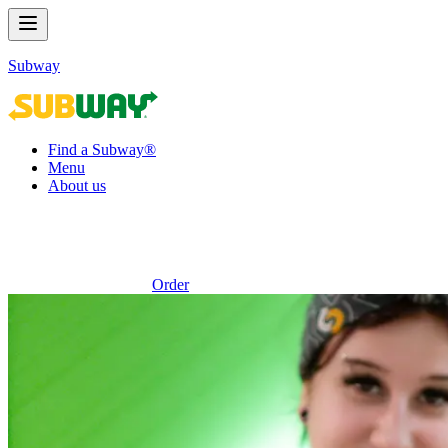
Subway
Find a Subway®
Menu
About us
Order