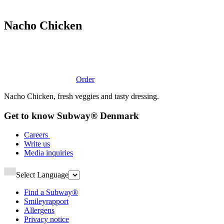
Nacho Chicken​​​​‌ ‍ ​‍​‍‌‍ ‌ ​‍‌‍‍‌‌‍‌ ‌‍‍‌‌‍ ‍​‍​‍​ ‍‍​‍​‍‌ ​ ‌‍​‌‌‍ ‍‌‍‍‌‌ ‌​‌ ‍‌​‍ ‍‌‍‍‌‌‍ ​‍​‍​‍ ​​‍​‍‌‍‍​‌ ​‍‌‍‌‌‌‍‌‍​‍​‍​ ‍‍​‍​‍‌‍‍​‌ ‌​‌ ‌​‌ ​​‌ ​ ​ ‍‍​‍ ​‍ ‌‍ ‍‌‍ ‌ ​‍‌‍‌​‌‍‍‌‌‍​ ​‍ ‌‌‍​‍‌‍‍‌‌ ‌​‌‍‌‌‌ ​ ​‍ ‌‌‍‌ ‌ ​‍‌‍ ‌ ‌‌‌ ​​​‍ ‌‌ ​ ‌ ‌​‌ ‌‌‌‍‌​‌‍‍‌‌‍ ​‍ ‍‌ ‌‍‌‍‌‌‌ ​‍‌‍​ ‌‍‌‌‌‍ ​​‍ ‍‌‍​‌‌ ​​‌ ​​​‍ ‌‍‍‌‌‍ ‍‌ ‌​‌‍‌‌‌‍ ‍‌ ‌​​‍ ‌‍‌‌‌‍‌​‌‍‍‌‌ ‌​​‍ ‌‍ ‌‌‍ ‌‍‌​‌‍‌‌​ ‌‌ ​​‌ ​‍‌‍‌‌‌ ​ ‌‍‌‌‌‍ ‍‌ ‌​‌‍​‌‌ ‌​‌‍‍‌‌‍ ‌‍ ‍​ ‍ ‌‍‍‌‌‍‌​​ ‌‌‍‌​​ ​‍​ ​‍‌‍​‌​ ‌ ​ ​‌​ ‌‌​ ‌‍​‍ ‌‌‍‌‌​ ‍‌‌‍‌‍​ ​​​‍ ‌​ ‌​​ ‌​​ ​‍​ ​​​‍ ‌​ ‍‌‌‍​ ‌‍‌‌‌‍‌​​‍ ‌‌‍‌‌‌‍‌‍​ ‌ ​ ​ ​ ‌ ​ ‌ ‌‍‌​‌‍‌‍‌‍​‌​ ​‍​ ‌ ​ ‌​​ ‍ ‌ ‌​‌ ‍‌‌ ​​‌‍‌‌​ ‌‌ ​​‌ ​‍‌‍ ‌‍‌​‌ ‌‌‌‍​ ‌ ‌​​ ‍ ‌ ​​‌‍​‌‌ ‌​‌‍‍​​ ‌‌‍ ‍‌‍​‌‌‍ ‌‌‍‌‌​‍‌‌​ ‌‌‌​​‍‌‌ ‌‍‍ ‌‍‌‌‌ ‍‌​‍‌‌​ ​ ‌​‌​​‍‌‌​ ​ ‌​‌​​‍‌‌​ ​‍​ ​‍‌‍‌‌‌‍ ‍​‍‌‌​ ​‍​ ​‍​‍‌‌​ ‌‌‌​‌​​‍ ‍‌ ‌‍‌‍​‌‌‍ ​‌ ‌‌‌‍‌‌​ ‌‍​‍‌‍​‌‌ ​ ‌‍‌‌‌‌‌‌‌ ​‍‌‍ ​​ ‌‌‍‍​‌ ‌​‌ ‌​‌ ​​‌ ​ ​‍‌‌​ ​ ‌​​‌​‍‌‌​ ​‍‌​‌‍​‍‌‌​ ​‍‌​‌‍‌‍ ‍‌‍ ‌ ​‍‌‍‌​‌‍‍‌‌‍​ ​‍ ‌‌‍​‍‌‍‍‌‌ ‌​‌‍‌‌‌ ​ ​‍ ‌‌‍‌ ‌ ​‍‌‍ ‌ ‌‌‌ ​​​‍ ‌‌ ​ ‌ ‌​‌ ‌‌‌‍‌​‌‍‍‌‌‍ ​‍ ‍‌ ‌‍‌‍‌‌‌ ​‍‌‍​ ‌‍‌‌‌‍ ​​‍ ‍‌‍​‌‌ ​​‌ ​​​‍‌‍‌‍‍‌‌‍‌​​ ‌‌‍‌​​ ​‍​ ​‍‌‍​‌​ ‌ ​ ​‌​ ‌‌​ ‌‍​‍ ‌‌‍‌‌​ ‍‌‌‍‌‍​ ​​​‍ ‌​ ‌​​ ‌​​ ​‍​ ​​​‍ ‌​ ‍‌‌‍​ ‌‍‌‌‌‍‌​​‍ ‌‌‍‌‌‌‍‌‍​ ‌ ​ ​ ​ ‌ ​ ‌ ‌‍‌​‌‍‌‍‌‍​‌​ ​‍​ ‌ ​ ‌​​‍‌‍‌ ‌​‌ ‍‌‌ ​​‌‍‌‌​ ‌‌ ​​‌ ​‍‌‍ ‌‍‌​‌ ‌‌‌‍​ ‌ ‌​​‍‌‍‌ ​​‌‍​‌‌ ‌​‌‍‍​​ ‌‌‍ ‍‌‍​‌‌‍ ‌‌‍‌‌​‍‌‌​ ‌‌‌​​‍‌‌ ‌‍‍ ‌‍‌‌‌ ‍‌​‍‌‌​ ​ ‌​‌​​‍‌‌​ ​ ‌​‌​​‍‌‌​ ​‍​ ​‍‌‍‌‌‌‍ ‍​‍‌‌​ ​‍​ ​‍​‍‌‌​ ‌‌‌​‌​​‍ ‍‌ ‌‍‌‍​‌‌‍ ​‌ ‌‌‌‍‌‌​‍‌‍‌ ​​‌‍‌‌‌ ​‍‌ ​ ‌ ​​‌‍‌‌‌‍​ ‌ ‌​‌‍‍‌‌ ‌‍‌‍‌‌​ ‌‌ ​​‌ ‌‌‌‍​‍‌‍ ​‌‍‍‌‌ ​ ‌‍‍​‌‍‌‌‌‍‌​​‍​‍‌ ‌
Order
Nacho Chicken, fresh veggies and tasty dressing.​​​​‌ ‍ ​‍​‍‌‍ ‌ ​‍‌‍‍‌‌‍‌ ‌‍‍‌‌‍ ‍​‍​‍​ ‍‍​‍​‍‌ ​ ‌‍​‌‌‍ ‍‌‍‍‌‌ ‌​‌ ‍‌​‍ ‍‌‍‍‌‌‍ ​‍​‍​‍ ​​‍​‍‌‍‍​‌ ​‍‌‍‌‌‌‍‌‍​‍​‍​ ‍‍​‍​‍‌‍‍​‌ ‌​‌ ‌​‌ ​​‌ ​ ​ ‍‍​‍ ​‍ ‌‍ ‍‌‍ ‌ ​‍‌‍‌​‌‍‍‌‌‍​ ​‍ ‌‌‍​‍‌‍‍‌‌ ‌​‌‍‌‌‌ ​ ​‍ ‌‌‍‌ ‌ ​‍‌‍ ‌ ‌‌‌ ​​​‍ ‌‌ ​ ‌ ‌​‌ ‌‌‌‍‌​‌‍‍‌‌‍ ​‍ ‍‌ ‌‍‌‍‌‌‌ ​‍‌‍​ ‌‍‌‌‌‍ ​​‍ ‍‌‍​‌‌ ​​‌ ​​​‍ ‌‍‍‌‌‍ ‍‌ ‌​‌‍‌‌‌‍ ‍‌ ‌​​‍ ‌‍‌‌‌‍‌​‌‍‍‌‌ ‌​​‍ ‌‍ ‌‌‍ ‌‍‌​‌‍‌‌​ ‌‌ ​​‌ ​‍‌‍‌‌‌ ​ ‌‍‌‌‌‍ ‍‌ ‌​‌‍​‌‌ ‌​‌‍‍‌‌‍ ‌‍ ‍​ ‍ ‌‍‍‌‌‍‌​​ ‌‌‍‌​​ ​‍​ ​‍‌‍​‌​ ‌ ​ ​‌​ ‌‌​ ‌‍​‍ ‌‌‍‌‌​ ‍‌‌‍‌‍​ ​​​‍ ‌​ ‌​​ ‌​​ ​‍​ ​​​‍ ‌​ ‍‌‌‍​ ‌‍‌‌‌‍‌​​‍ ‌‌‍‌‌‌‍‌‍​ ‌ ​ ​ ​ ‌ ​ ‌ ‌‍‌​‌‍‌‍‌‍​‌​ ​‍​ ‌ ​ ‌​​ ‍ ‌ ‌​‌ ‍‌‌ ​​‌‍‌‌​ ‌‌ ​​‌ ​‍‌‍ ‌‍‌​‌ ‌‌‌‍​ ‌ ‌​​ ‍ ‌ ​​‌‍​‌‌ ‌​‌‍‍​​ ‌‌‍‌​‌‍‌‌‌ ​ ‌‍​ ‌ ​‍‌‍‍‌‌ ​​‌ ‌​‌‍‍‌‌‍ ‌‍ ‍​‍‌‌​ ‌‌‌​​‍‌‌ ‌‍‍ ‌‍‌‌‌ ‍‌​‍‌‌​ ​ ‌​‌​​‍‌‌​ ​ ‌​‌​​‍‌‌​ ​‍​ ​‍‌‍‌‌‌‍ ‍​‍‌‌​ ​‍​ ​‍​‍‌‌​ ‌‌‌​‌​​‍ ‍‌ ‌‍‌‍​‌‌‍ ​‌ ‌‌‌‍‌‌​‍ ‍‌ ‌‍‌‍​‌‌‍ ​‌ ‌‌‌‍‌‌​‍‌‌​ ‌‌‌​​‍‌‌ ‌‍‍ ‌‍‌‌‌ ‍‌​‍‌‌​ ​ ‌​‌​​‍‌‌​ ​ ‌​‌​​‍‌‌​ ​‍​ ​‍‌‍‌‌​ ‍‌‌‍​‍‌‍‌​​ ​‌​ ​ ​ ​‍​ ‍‌​ ‍​​ ​‍​ ‌ ​ ‌‍​‍‌‌​ ​‍​ ​‍​‍‌‌​ ‌‌‌​‌​​‍ ‍‌‍​ ‌‍‍​‌‍‍‌‌‍ ​‌‍‌​‌ ​‍‌‍‌‌‌‍ ‍​‍‌‌​ ‌‌‌​​‍‌‌ ‌‍‍ ‌‍‌‌‌ ‍‌​‍‌‌​ ​ ‌​‌​​‍‌‌​ ​ ‌​‌​​‍‌‌​ ​‍​ ​‍‌‍​ ​ ‌​‌‍‌‍‌‍‌‍‌‍‌‌​ ​​​ ​‌​ ‍​‌‍‌‍​ ‌‍​ ​​​ ​‍​‍‌‌​ ​‍​ ​‍​‍‌‌​ ‌‌‌​‌​​‍ ‍‌ ‌​‌‍‌‌‌ ‍​‌ ‌​​ ‌‍​‍‌‍​‌‌ ​ ‌‍‌‌‌‌‌‌‌ ​‍‌‍ ​​ ‌‌‍‍​‌ ‌​‌ ‌​‌ ​​‌ ​ ​‍‌‌​ ​ ‌​​‌​‍‌‌​ ​‍‌​‌‍​‍‌‌​ ​‍‌​‌‍‌‍ ‍‌‍ ‌ ​‍‌‍‌​‌‍‍‌‌‍​ ​‍ ‌‌‍​‍‌‍‍‌‌ ‌​‌‍‌‌‌ ​ ​‍ ‌‌‍‌ ‌ ​‍‌‍ ‌ ‌‌‌ ​​​‍ ‌‌ ​ ‌ ‌​‌ ‌‌‌‍‌​‌‍‍‌‌‍ ​‍ ‍‌ ‌‍‌‍‌‌‌ ​‍‌‍​ ‌‍‌‌‌‍ ​​‍ ‍‌‍​‌‌ ​​‌ ​​​‍‌‍‌‍‍‌‌‍‌​​ ‌‌‍‌​​ ​‍​ ​‍‌‍​‌​ ‌ ​ ​‌​ ‌‌​ ‌‍​‍ ‌‌‍‌‌​ ‍‌‌‍‌‍​ ​​​‍ ‌​ ‌​​ ‌​​ ​‍​ ​​​‍ ‌​ ‍‌‌‍​ ‌‍‌‌‌‍‌​​‍ ‌‌‍‌‌‌‍‌‍​ ‌ ​ ​ ​ ‌ ​ ‌ ‌‍‌​‌‍‌‍‌‍​‌​ ​‍​ ‌ ​ ‌​​‍‌‍‌ ‌​‌ ‍‌‌ ​​‌‍‌‌​ ‌‌ ​​‌ ​‍‌‍ ‌‍‌​‌ ‌‌‌‍​ ‌ ‌​​‍‌‍‌ ​​‌‍​‌‌ ‌​‌‍‍​​ ‌‌‍‌​‌‍‌‌‌ ​ ‌‍​ ‌ ​‍‌‍‍‌‌ ​​‌ ‌​‌‍‍‌‌‍ ‌‍ ‍​‍‌‌​ ‌‌‌​​‍‌‌ ‌‍‍ ‌‍‌‌‌ ‍‌​‍‌‌​ ​ ‌​‌​​‍‌‌​ ​ ‌​‌​​‍‌‌​ ​‍​ ​‍‌‍‌‌‌‍ ‍​‍‌‌​ ​‍​ ​‍​‍‌‌​ ‌‌‌​‌​​‍ ‍‌ ‌‍‌‍​‌‌‍ ​‌ ‌‌‌‍‌‌​‍ ‍‌ ‌‍‌‍​‌‌‍ ​‌ ‌‌‌‍‌‌​‍‌‌​ ‌‌‌​​‍‌‌ ‌‍‍ ‌‍‌‌‌ ‍‌​‍‌‌​ ​ ‌​‌​​‍‌‌​ ​ ‌​‌​​‍‌‌​ ​‍​ ​‍‌‍‌‌​ ‍‌‌‍​‍‌‍‌​​ ​‌​ ​ ​ ​‍​ ‍‌​ ‍​​ ​‍​ ‌ ​ ‌‍​‍‌‌​ ​‍​ ​‍​‍‌‌​ ‌‌‌​‌​​‍ ‍‌‍​ ‌‍‍​‌‍‍‌‌‍ ​‌‍‌​‌ ​‍‌‍‌‌‌‍ ‍​‍‌‌​ ‌‌‌​​‍‌‌ ‌‍‍ ‌‍‌‌‌ ‍‌​‍‌‌​ ​ ‌​‌​​‍‌‌​ ​ ‌​‌​​‍‌‌​ ​‍​ ​‍‌‍​ ​ ‌​‌‍‌‍‌‍‌‍‌‍‌‌​ ​​​ ​‌​ ‍​‌‍‌‍​ ‌‍​ ​​​ ​‍​‍‌‌​ ​‍​ ​‍​‍‌‌​ ‌‌‌​‌​​‍ ‍‌ ‌​‌‍‌‌‌ ‍​‌ ‌​​‍‌‍‌ ​​‌‍‌‌‌ ​‍‌ ​ ‌ ​​‌‍‌‌‌‍​ ‌ ‌​‌‍‍‌‌ ‌‍‌‍‌‌​ ‌‌ ​​‌ ‌‌‌‍​‍‌‍ ​‌‍‍‌‌ ​ ‌‍‍​‌‍‌‌‌‍‌​​‍​‍‌ ‌
Get to know Subway® Denmark​​​​‌ ‍ ​‍​‍‌‍ ‌ ​‍‌‍‍‌‌‍‌ ‌‍‍‌‌‍ ‍​‍​‍​ ‍‍​‍​‍‌ ​ ‌‍​‌‌‍ ‍‌‍‍‌‌ ‌​‌ ‍‌​‍ ‍‌‍‍‌‌‍ ​‍​‍​‍ ​​‍​‍‌‍‍​‌ ​‍‌‍‌‌‌‍‌‍​‍​‍​ ‍‍​‍​‍‌‍‍​‌ ‌​‌ ‌​‌ ​​‌ ​ ​ ‍‍​‍ ​‍ ‌‍ ‍‌‍ ‌ ​‍‌‍‌​‌‍‍‌‌‍​ ​‍ ‌‌‍​‍‌‍‍‌‌ ‌​‌‍‌‌‌ ​ ​‍ ‌‌‍‌ ‌ ​‍‌‍ ‌ ‌‌‌ ​​​‍ ‌‌ ​ ‌ ‌​‌ ‌‌‌‍‌​‌‍‍‌‌‍ ​‍ ‍‌ ‌‍‌‍‌‌‌ ​‍‌‍​ ‌‍‌‌‌‍ ​​‍ ‍‌‍​‌‌ ​​‌ ​​​‍ ‌‍‍‌‌‍ ‍‌ ‌​‌‍‌‌‌‍ ‍‌ ‌​​‍ ‌‍‌‌‌‍‌​‌‍‍‌‌ ‌​​‍ ‌‍ ‌‌‍ ‌‍‌​‌‍‌‌​ ‌‌ ​​‌ ​‍‌‍‌‌‌ ​ ‌‍‌‌‌‍ ‍‌ ‌​‌‍​‌‌ ‌​‌‍‍‌‌‍ ‌‍ ‍​ ‍ ‌‍‍‌‌‍‌​​ ‌​ ‌‍​ ​ ‌‍‌​​ ‌‌​ ​ ‌‍​‍​ ​‌​ ​​​‍ ‌​ ​‍​ ​‌​ ‌‌​ ​​​‍ ‌​ ‌​‌‍​ ‌‍​ ​ ​​​‍ ‌​ ‍​‌‍‌‌​ ‍‌​ ​‍​‍ ‌​ ‌ ‌‍‌‌​ ​‍​ ​‌​ ​‍​ ​ ​ ​ ‌‍‌‍‌‍​‍​ ‌‌​ ‍​‌‍​‌​ ‍ ‌ ‌​‌ ‍‌‌ ​​‌‍‌‌​ ‌‌ ‌ ‌‍‌‌‌‍​‍‌ ​ ‌‍‍‌‌ ‌​‌‍‌‌‌​‌‍‌‍ ‌‍ ‌ ‌​‌‍‌‌‌ ​‍​ ‍ ‌ ​​‌‍​‌‌ ‌​‌‍‍​​ ‌‌ ‌​‌‍‍‌‌ ‌​‌‍ ​‌‍‌‌​‍‌‌​ ‌‌‌​​‍‌‌ ‌‍‍ ‌‍‌‌‌ ‍‌​‍‌‌​ ​ ‌​‌​​‍‌‌​ ​ ‌​‌​​‍‌‌​ ​‍​ ​‍‌‍‌‌‌‍ ‍​‍‌‌​ ​‍​ ​‍​‍‌‌​ ‌‌‌​‌​​‍ ‍‌ ‌‍‌‍​‌‌‍ ​‌ ‌‌‌‍‌‌​ ‌‍​‍‌‍​‌‌ ​ ‌‍‌‌‌‌‌‌‌ ​‍‌‍ ​​ ‌‌‍‍​‌ ‌​‌ ‌​‌ ​​‌ ​ ​‍‌‌​ ​ ‌​​‌​‍‌‌​ ​‍‌​‌‍​‍‌‌​ ​‍‌​‌‍‌‍ ‍‌‍ ‌ ​‍‌‍‌​‌‍‍‌‌‍​ ​‍ ‌‌‍​‍‌‍‍‌‌ ‌​‌‍‌‌‌ ​ ​‍ ‌‌‍‌ ‌ ​‍‌‍ ‌ ‌‌‌ ​​​‍ ‌‌ ​ ‌ ‌​‌ ‌‌‌‍‌​‌‍‍‌‌‍ ​‍ ‍‌ ‌‍‌‍‌‌‌ ​‍‌‍​ ‌‍‌‌‌‍ ​​‍ ‍‌‍​‌‌ ​​‌ ​​​‍‌‍‌‍‍‌‌‍‌​​ ‌​ ‌‍​ ​ ‌‍‌​​ ‌‌​ ​ ‌‍​‍​ ​‌​ ​​​‍ ‌​ ​‍​ ​‌​ ‌‌​ ​​​‍ ‌​ ‌​‌‍​ ‌‍​ ​ ​​​‍ ‌​ ‍​‌‍‌‌​ ‍‌​ ​‍​‍ ‌​ ‌ ‌‍‌‌​ ​‍​ ​‌​ ​‍​ ​ ​ ​ ‌‍‌‍‌‍​‍​ ‌‌​ ‍​‌‍​‌​‍‌‍‌ ‌​‌ ‍‌‌ ​​‌‍‌‌​ ‌‌ ‌ ‌‍‌‌‌‍​‍‌ ​ ‌‍‍‌‌ ‌​‌‍‌‌‌​‌‍‌‍ ‌‍ ‌ ‌​‌‍‌‌‌ ​‍​‍‌‍‌ ​​‌‍​‌‌ ‌​‌‍‍​​ ‌‌ ‌​‌‍‍‌‌ ‌​‌‍ ​‌‍‌‌​‍‌‌​ ‌‌‌​​‍‌‌ ‌‍‍ ‌‍‌‌‌ ‍‌​‍‌‌​ ​ ‌​‌​​‍‌‌​ ​ ‌​‌​​‍‌‌​ ​‍​ ​‍‌‍‌‌‌‍ ‍​‍‌‌​ ​‍​ ​‍​‍‌‌​ ‌‌‌​‌​​‍ ‍‌ ‌‍‌‍​‌‌‍ ​‌ ‌‌‌‍‌‌​‍‌‍‌ ​​‌‍‌‌‌ ​‍‌ ​ ‌ ​​‌‍‌‌‌‍​ ‌ ‌​‌‍‍‌‌ ‌‍‌‍‌‌​ ‌‌ ​​‌ ‌‌‌‍​‍‌‍ ​‌‍‍‌‌ ​ ‌‍‍​‌‍‌‌‌‍‌​​‍​‍‌ ‌
Careers ​​​​‌ ‍ ​‍​‍‌‍ ‌ ​‍‌‍‍‌‌‍‌ ‌‍‍‌‌‍ ‍​‍​‍​ ‍‍​‍​‍‌ ​ ‌‍​‌‌‍ ‍‌‍‍‌‌ ‌​‌ ‍‌​‍ ‍‌‍‍‌‌‍ ​‍​‍​‍ ​​‍​‍‌‍‍​‌ ​‍‌‍‌‌‌‍‌‍​‍​‍​ ‍‍​‍​‍‌‍‍​‌ ‌​‌ ‌​‌ ​​‌ ​ ​ ‍‍​‍ ​‍ ‌‍ ‍‌‍ ‌ ​‍‌‍‌​‌‍‍‌‌‍​ ​‍ ‌‌‍​‍‌‍‍‌‌ ‌​‌‍‌‌‌ ​ ​‍ ‌‌‍‌ ‌ ​‍‌‍ ‌ ‌‌‌ ​​​‍ ‌‌ ​ ‌ ‌​‌ ‌‌‌‍‌​‌‍‍‌‌‍ ​‍ ‍‌ ‌‍‌‍‌‌‌ ​‍‌‍​ ‌‍‌‌‌‍ ​​‍ ‍‌‍​‌‌ ​​‌ ​​​‍ ‌‍‍‌‌‍ ‍‌ ‌​‌‍‌‌‌‍ ‍‌ ‌​​‍ ‌‍‌‌‌‍‌​‌‍‍‌‌ ‌​​‍ ‌‍ ‌‌‍ ‌‍‌​‌‍‌‌​ ‌‌ ​​‌ ​‍‌‍‌‌‌ ​ ‌‍‌‌‌‍ ‍‌ ‌​‌‍​‌‌ ‌​‌‍‍‌‌‍ ‌‍ ‍​ ‍ ‌‍‍‌‌‍‌​​ ‌‌‍‌​​ ‍​​ ​​‌‍‌​​ ​‌‌‍‌‍‌‍​‌​ ‌ ​‍ ‌‌‍​‌​ ​‍​ ‍​​ ‍‌​‍ ‌​ ‌​‌‍‌‌​ ​ ​ ​‌​‍ ‌‌‍​‍​ ​‌‌‍‌​​ ‌‍​‍ ‌​ ‌‍​ ‌​​ ‌‍​ ​‍​ ‌‍​ ‌‌​ ‍​​ ‌ ​ ‌‌​ ​‍​ ‌‍​ ‌‌​ ‍ ‌ ‌​‌ ‍‌‌ ​​‌‍‌‌​ ‌‌ ‌ ‌‍‌‌‌‍​‍‌ ​ ‌‍‍‌‌ ‌​‌‍‌‌‌​ ‍‌‍​‌‌ ‌‍‌‍‍‌‌‍‌ ‌‍​‌‌ ‌​‌‍‍‌‌‍ ‌‍ ‍‌​‍‌‌ ‌​‌‍‌‌‌‍ ‌​ ‍ ‌ ​​‌‍​‌‌ ‌​‌‍‍​​ ‌‌‍ ​‌‍​‌‌‍​‍‌‍‌‌‌‍ ​​‍‌‌​ ‌‌‌​​‍‌‌ ‌‍‍ ‌‍‌‌‌ ‍‌​‍‌‌​ ​ ‌​‌​​‍‌‌​ ​ ‌​‌​​‍‌‌​ ​‍​ ​‍‌‍‌‌‌‍ ‍​‍‌‌​ ​‍​ ​‍​‍‌‌​ ‌‌‌​‌​​‍ ‍‌ ‌‍‌‍​‌‌‍ ​‌ ‌‌‌‍‌‌​ ‌‍​‍‌‍​‌‌ ​ ‌‍‌‌‌‌‌‌‌ ​‍‌‍ ​​ ‌‌‍‍​‌ ‌​‌ ‌​‌ ​​‌ ​ ​‍‌‌​ ​ ‌​​‌​‍‌‌​ ​‍‌​‌‍​‍‌‌​ ​‍‌​‌‍‌‍ ‍‌‍ ‌ ​‍‌‍‌​‌‍‍‌‌‍​ ​‍ ‌‌‍​‍‌‍‍‌‌ ‌​‌‍‌‌‌ ​ ​‍ ‌‌‍‌ ‌ ​‍‌‍ ‌ ‌‌‌ ​​​‍ ‌‌ ​ ‌ ‌​‌ ‌‌‌‍‌​‌‍‍‌‌‍ ​‍ ‍‌ ‌‍‌‍‌‌‌ ​‍‌‍​ ‌‍‌‌‌‍ ​​‍ ‍‌‍​‌‌ ​​‌ ​​​‍‌‍‌‍‍‌‌‍‌​​ ‌‌‍‌​​ ‍​​ ​​‌‍‌​​ ​‌‌‍‌‍‌‍​‌​ ‌ ​‍ ‌‌‍​‌​ ​‍​ ‍​​ ‍‌​‍ ‌​ ‌​‌‍‌‌​ ​ ​ ​‌​‍ ‌‌‍​‍​ ​‌‌‍‌​​ ‌‍​‍ ‌​ ‌‍​ ‌​​ ‌‍​ ​‍​ ‌‍​ ‌‌​ ‍​​ ‌ ​ ‌‌​ ​‍​ ‌‍​ ‌‌​‍‌‍‌ ‌​‌ ‍‌‌ ​​‌‍‌‌​ ‌‌ ‌ ‌‍‌‌‌‍​‍‌ ​ ‌‍‍‌‌ ‌​‌‍‌‌‌​ ‍‌‍​‌‌ ‌‍‌‍‍‌‌‍‌ ‌‍​‌‌ ‌​‌‍‍‌‌‍ ‌‍ ‍‌​‍‌‌ ‌​‌‍‌‌‌‍ ‌​‍‌‍‌ ​​‌‍​‌‌ ‌​‌‍‍​​ ‌‌‍ ​‌‍​‌‌‍​‍‌‍‌‌‌‍ ​​‍‌‌​ ‌‌‌​​‍‌‌ ‌‍‍ ‌‍‌‌‌ ‍‌​‍‌‌​ ​ ‌​‌​​‍‌‌​ ​ ‌​‌​​‍‌‌​ ​‍​ ​‍‌‍‌‌‌‍ ‍​‍‌‌​ ​‍​ ​‍​‍‌‌​ ‌‌‌​‌​​‍ ‍‌ ‌‍‌‍​‌‌‍ ​‌ ‌‌‌‍‌‌​‍‌‍‌ ​​‌‍‌‌‌ ​‍‌ ​ ‌ ​​‌‍‌‌‌‍​ ‌ ‌​‌‍‍‌‌ ‌‍‌‍‌‌​ ‌‌ ​​‌ ‌‌‌‍​‍‌‍ ​‌‍‍‌‌ ​ ‌‍‍​‌‍‌‌‌‍‌​​‍​‍‌ ‌
Write us​​​​‌ ‍ ​‍​‍‌‍ ‌ ​‍‌‍‍‌‌‍‌ ‌‍‍‌‌‍ ‍​‍​‍​ ‍‍​‍​‍‌ ​ ‌‍​‌‌‍ ‍‌‍‍‌‌ ‌​‌ ‍‌​‍ ‍‌‍‍‌‌‍ ​‍​‍​‍ ​​‍​‍‌‍‍​‌ ​‍‌‍‌‌‌‍‌‍​‍​‍​ ‍‍​‍​‍‌‍‍​‌ ‌​‌ ‌​‌ ​​‌ ​ ​ ‍‍​‍ ​‍ ‌‍ ‍‌‍ ‌ ​‍‌‍‌​‌‍‍‌‌‍​ ​‍ ‌‌‍​‍‌‍‍‌‌ ‌​‌‍‌‌‌ ​ ​‍ ‌‌‍‌ ‌ ​‍‌‍ ‌ ‌‌‌ ​​​‍ ‌‌ ​ ‌ ‌​‌ ‌‌‌‍‌​‌‍‍‌‌‍ ​‍ ‍‌ ‌‍‌‍‌‌‌ ​‍‌‍​ ‌‍‌‌‌‍ ​​‍ ‍‌‍​‌‌ ​​‌ ​​​‍ ‌‍‍‌‌‍ ‍‌ ‌​‌‍‌‌‌‍ ‍‌ ‌​​‍ ‌‍‌‌‌‍‌​‌‍‍‌‌ ‌​​‍ ‌‍ ‌‌‍ ‌‍‌​‌‍‌‌​ ‌‌ ​​‌ ​‍‌‍‌‌‌ ​ ‌‍‌‌‌‍ ‍‌ ‌​‌‍​‌‌ ‌​‌‍‍‌‌‍ ‌‍ ‍​ ‍ ‌‍‍‌‌‍‌​​ ‌‌‍​‍​ ‌ ​ ​‍‌‍‌‍​ ​​‌‍​‌​ ​‍​ ‌‍​‍ ‌​ ​​‌‍​ ​ ‌ ​ ​‍​‍ ‌​ ‌​‌‍‌​​ ‌ ​ ‌‍​‍ ‌‌‍​‍​ ‌​​ ‌ ‌‍‌‌​‍ ‌​ ​ ​ ‍‌‌‍​‌‌‍‌‍‌‍​‌​ ​‍​ ​‍‌‍​ ‌‍‌‍‌‍‌‍​ ‌‍​ ​‌​ ‍ ‌ ‌​‌ ‍‌‌ ​​‌‍‌‌​ ‌‌ ‌ ‌‍‌‌‌‍​‍‌ ​ ‌‍‍‌‌ ‌​‌‍‌‌‌​ ‍‌‍​‌‌ ‌‍‌‍‍‌‌‍‌ ‌‍​‌‌ ‌​‌‍‍‌‌‍ ‌‍ ‍‌​‍‌‌ ‌​‌‍‌‌‌‍ ‌​ ‍ ‌ ​​‌‍​‌‌ ‌​‌‍‍​​ ‌‌‍ ​‌‍​‌‌‍​‍‌‍‌‌‌‍ ​​‍‌‌​ ‌‌‌​​‍‌‌ ‌‍‍ ‌‍‌‌‌ ‍‌​‍‌‌​ ​ ‌​‌​​‍‌‌​ ​ ‌​‌​​‍‌‌​ ​‍​ ​‍‌‍‌‌‌‍ ‍​‍‌‌​ ​‍​ ​‍​‍‌‌​ ‌‌‌​‌​​‍ ‍‌ ‌‍‌‍​‌‌‍ ​‌ ‌‌‌‍‌‌​ ‌‍​‍‌‍​‌‌ ​ ‌‍‌‌‌‌‌‌‌ ​‍‌‍ ​​ ‌‌‍‍​‌ ‌​‌ ‌​‌ ​​‌ ​ ​‍‌‌​ ​ ‌​​‌​‍‌‌​ ​‍‌​‌‍​‍‌‌​ ​‍‌​‌‍‌‍ ‍‌‍ ‌ ​‍‌‍‌​‌‍‍‌‌‍​ ​‍ ‌‌‍​‍‌‍‍‌‌ ‌​‌‍‌‌‌ ​ ​‍ ‌‌‍‌ ‌ ​‍‌‍ ‌ ‌‌‌ ​​​‍ ‌‌ ​ ‌ ‌​‌ ‌‌‌‍‌​‌‍‍‌‌‍ ​‍ ‍‌ ‌‍‌‍‌‌‌ ​‍‌‍​ ‌‍‌‌‌‍ ​​‍ ‍‌‍​‌‌ ​​‌ ​​​‍‌‍‌‍‍‌‌‍‌​​ ‌‌‍​‍​ ‌ ​ ​‍‌‍‌‍​ ​​‌‍​‌​ ​‍​ ‌‍​‍ ‌​ ​​‌‍​ ​ ‌ ​ ​‍​‍ ‌​ ‌​‌‍‌​​ ‌ ​ ‌‍​‍ ‌‌‍​‍​ ‌​​ ‌ ‌‍‌‌​‍ ‌​ ​ ​ ‍‌‌‍​‌‌‍‌‍‌‍​‌​ ​‍​ ​‍‌‍​ ‌‍‌‍‌‍‌‍​ ‌‍​ ​‌​‍‌‍‌ ‌​‌ ‍‌‌ ​​‌‍‌‌​ ‌‌ ‌ ‌‍‌‌‌‍​‍‌ ​ ‌‍‍‌‌ ‌​‌‍‌‌‌​ ‍‌‍​‌‌ ‌‍‌‍‍‌‌‍‌ ‌‍​‌‌ ‌​‌‍‍‌‌‍ ‌‍ ‍‌​‍‌‌ ‌​‌‍‌‌‌‍ ‌​‍‌‍‌ ​​‌‍​‌‌ ‌​‌‍‍​​ ‌‌‍ ​‌‍​‌‌‍​‍‌‍‌‌‌‍ ​​‍‌‌​ ‌‌‌​​‍‌‌ ‌‍‍ ‌‍‌‌‌ ‍‌​‍‌‌​ ​ ‌​‌​​‍‌‌​ ​ ‌​‌​​‍‌‌​ ​‍​ ​‍‌‍‌‌‌‍ ‍​‍‌‌​ ​‍​ ​‍​‍‌‌​ ‌‌‌​‌​​‍ ‍‌ ‌‍‌‍​‌‌‍ ​‌ ‌‌‌‍‌‌​‍‌‍‌ ​​‌‍‌‌‌ ​‍‌ ​ ‌ ​​‌‍‌‌‌‍​ ‌ ‌​‌‍‍‌‌ ‌‍‌‍‌‌​ ‌‌ ​​‌ ‌‌‌‍​‍‌‍ ​‌‍‍‌‌ ​ ‌‍‍​‌‍‌‌‌‍‌​​‍​‍‌ ‌
Media inquiries​​​​‌ ‍ ​‍​‍‌‍ ‌ ​‍‌‍‍‌‌‍‌ ‌‍‍‌‌‍ ‍​‍​‍​ ‍‍​‍​‍‌ ​ ‌‍​‌‌‍ ‍‌‍‍‌‌ ‌​‌ ‍‌​‍ ‍‌‍‍‌‌‍ ​‍​‍​‍ ​​‍​‍‌‍‍​‌ ​‍‌‍‌‌‌‍‌‍​‍​‍​ ‍‍​‍​‍‌‍‍​‌ ‌​‌ ‌​‌ ​​‌ ​ ​ ‍‍​‍ ​‍ ‌‍ ‍‌‍ ‌ ​‍‌‍‌​‌‍‍‌‌‍​ ​‍ ‌‌‍​‍‌‍‍‌‌ ‌​‌‍‌‌‌ ​ ​‍ ‌‌‍‌ ‌ ​‍‌‍ ‌ ‌‌‌ ​​​‍ ‌‌ ​ ‌ ‌​‌ ‌‌‌‍‌​‌‍‍‌‌‍ ​‍ ‍‌ ‌‍‌‍‌‌‌ ​‍‌‍​ ‌‍‌‌‌‍ ​​‍ ‍‌‍​‌‌ ​​‌ ​​​‍ ‌‍‍‌‌‍ ‍‌ ‌​‌‍‌‌‌‍ ‍‌ ‌​​‍ ‌‍‌‌‌‍‌​‌‍‍‌‌ ‌​​‍ ‌‍ ‌‌‍ ‌‍‌​‌‍‌‌​ ‌‌ ​​‌ ​‍‌‍‌‌‌ ​ ‌‍‌‌‌‍ ‍‌ ‌​‌‍​‌‌ ‌​‌‍‍‌‌‍ ‌‍ ‍​ ‍ ‌‍‍‌‌‍‌​​ ‌​ ‌‍​ ‌​​ ​ ‌‍‌​​ ‍‌​ ‍‌​ ‌‌‌‍‌‍​‍ ‌​ ​​‌‍‌‍‌‍​‌​ ‌‍​‍ ‌​ ‌​‌‍‌‍​ ‌‌​ ‌​​‍ ‌‌‍​‌​ ​ ​ ​‍​ ‌ ​‍ ‌​ ​‍‌‍‌‌‌‍‌‍‌‍​‌​ ​‍​ ​‍​ ​ ​ ‌ ‌‍‌‌​ ​​​ ​​​ ‌ ​ ‍ ‌ ‌​‌ ‍‌‌ ​​‌‍‌‌​ ‌‌ ‌ ‌‍‌‌‌‍​‍‌ ​ ‌‍‍‌‌ ‌​‌‍‌‌‌​ ‍‌‍​‌‌ ‌‍‌‍‍‌‌‍‌ ‌‍​‌‌ ‌​‌‍‍‌‌‍ ‌‍ ‍‌​‍‌‌ ‌​‌‍‌‌‌‍ ‌​ ‍ ‌ ​​‌‍​‌‌ ‌​‌‍‍​​ ‌‌‍ ​‌‍​‌‌‍​‍‌‍‌‌‌‍ ​​‍‌‌​ ‌‌‌​​‍‌‌ ‌‍‍ ‌‍‌‌‌ ‍‌​‍‌‌​ ​ ‌​‌​​‍‌‌​ ​ ‌​‌​​‍‌‌​ ​‍​ ​‍‌‍‌‌‌‍ ‍​‍‌‌​ ​‍​ ​‍​‍‌‌​ ‌‌‌​‌​​‍ ‍‌ ‌‍‌‍​‌‌‍ ​‌ ‌‌‌‍‌‌​ ‌‍​‍‌‍​‌‌ ​ ‌‍‌‌‌‌‌‌‌ ​‍‌‍ ​​ ‌‌‍‍​‌ ‌​‌ ‌​‌ ​​‌ ​ ​‍‌‌​ ​ ‌​​‌​‍‌‌​ ​‍‌​‌‍​‍‌‌​ ​‍‌​‌‍‌‍ ‍‌‍ ‌ ​‍‌‍‌​‌‍‍‌‌‍​ ​‍ ‌‌‍​‍‌‍‍‌‌ ‌​‌‍‌‌‌ ​ ​‍ ‌‌‍‌ ‌ ​‍‌‍ ‌ ‌‌‌ ​​​‍ ‌‌ ​ ‌ ‌​‌ ‌‌‌‍‌​‌‍‍‌‌‍ ​‍ ‍‌ ‌‍‌‍‌‌‌ ​‍‌‍​ ‌‍‌‌‌‍ ​​‍ ‍‌‍​‌‌ ​​‌ ​​​‍‌‍‌‍‍‌‌‍‌​​ ‌​ ‌‍​ ‌​​ ​ ‌‍‌​​ ‍‌​ ‍‌​ ‌‌‌‍‌‍​‍ ‌​ ​​‌‍‌‍‌‍​‌​ ‌‍​‍ ‌​ ‌​‌‍‌‍​ ‌‌​ ‌​​‍ ‌‌‍​‌​ ​ ​ ​‍​ ‌ ​‍ ‌​ ​‍‌‍‌‌‌‍‌‍‌‍​‌​ ​‍​ ​‍​ ​ ​ ‌ ‌‍‌‌​ ​​​ ​​​ ‌ ​‍‌‍‌ ‌​‌ ‍‌‌ ​​‌‍‌‌​ ‌‌ ‌ ‌‍‌‌‌‍​‍‌ ​ ‌‍‍‌‌ ‌​‌‍‌‌‌​ ‍‌‍​‌‌ ‌‍‌‍‍‌‌‍‌ ‌‍​‌‌ ‌​‌‍‍‌‌‍ ‌‍ ‍‌​‍‌‌ ‌​‌‍‌‌‌‍ ‌​‍‌‍‌ ​​‌‍​‌‌ ‌​‌‍‍​​ ‌‌‍ ​‌‍​‌‌‍​‍‌‍‌‌‌‍ ​​‍‌‌​ ‌‌‌​​‍‌‌ ‌‍‍ ‌‍‌‌‌ ‍‌​‍‌‌​ ​ ‌​‌​​‍‌‌​ ​ ‌​‌​​‍‌‌​ ​‍​ ​‍‌‍‌‌‌‍ ‍​‍‌‌​ ​‍​ ​‍​‍‌‌​ ‌‌‌​‌​​‍ ‍‌ ‌‍‌‍​‌‌‍ ​‌ ‌‌‌‍‌‌​‍‌‍‌ ​​‌‍‌‌‌ ​‍‌ ​ ‌ ​​‌‍‌‌‌‍​ ‌ ‌​‌‍‍‌‌ ‌‍‌‍‌‌​ ‌‌ ​​‌ ‌‌‌‍​‍‌‍ ​‌‍‍‌‌ ​ ‌‍‍​‌‍‌‌‌‍‌​​‍​‍‌ ‌
Select Language
Find a Subway®​​​​‌ ‍ ​‍​‍‌‍ ‌ ​‍‌‍‍‌‌‍‌ ‌‍‍‌‌‍ ‍​‍​‍​ ‍‍​‍​‍‌ ​ ‌‍​‌‌‍ ‍‌‍‍‌‌ ‌​‌ ‍‌​‍ ‍‌‍‍‌‌‍ ​‍​‍​‍ ​​‍​‍‌‍‍​‌ ​‍‌‍‌‌‌‍‌‍​‍​‍​ ‍‍​‍​‍‌‍‍​‌ ‌​‌ ‌​‌ ​​‌ ​ ​ ‍‍​‍ ​‍ ‌‍ ‍‌‍ ‌ ​‍‌‍‌​‌‍‍‌‌‍​ ​‍ ‌‌‍​‍‌‍‍‌‌ ‌​‌‍‌‌‌ ​ ​‍ ‌‌‍‌ ‌ ​‍‌‍ ‌ ‌‌‌ ​​​‍ ‌‌ ​ ‌ ‌​‌ ‌‌‌‍‌​‌‍‍‌‌‍ ​‍ ‍‌ ‌‍‌‍‌‌‌ ​‍‌‍​ ‌‍‌‌‌‍ ​​‍ ‍‌‍​‌‌ ​​‌ ​​​‍ ‌‍‍‌‌‍ ‍‌ ‌​‌‍‌‌‌‍ ‍‌ ‌​​‍ ‌‍‌‌‌‍‌​‌‍‍‌‌ ‌​​‍ ‌‍ ‌‌‍ ‌‍‌​‌‍‌‌​ ‌‌ ​​‌ ​‍‌‍‌‌‌ ​ ‌‍‌‌‌‍ ‍‌ ‌​‌‍​‌‌ ‌​‌‍‍‌‌‍ ‌‍ ‍​ ‍ ‌‍‍‌‌‍‌​​ ‌‌‍​‍​ ​‌​ ‌​​ ‌‍​ ‌ ​ ‍​​ ‍​​ ​‍​‍ ‌​ ‌‍​ ‌‌​ ‌​‌‍‌‍​‍ ‌​ ‌​​ ‌‍​ ​‌​ ‌‍​‍ ‌​ ‍‌​ ‍‌​ ‌‌​ ‌‌​‍ ‌‌‍‌‍​ ‍​‌‍​‍‌‍‌​​ ‍‌​ ​‌‌‍​‍​ ‍​​ ‍​‌‍‌‌​ ​ ​ ‍​​ ‍ ‌ ‌​‌ ‍‌‌ ​​‌‍‌‌​ ‌‌ ‌ ‌‍‌‌‌‍​‍‌ ​ ‌‍‍‌‌ ‌​‌‍‌‌‌​ ‍‌‍​‌‌ ‌‍‌‍‍‌‌‍‌ ‌‍​‌‌ ‌​‌‍‍‌‌‍ ‌‍ ‍‌​‍‌‌ ‌​‌‍‌‌‌‍ ‌​ ‍ ‌ ​​‌‍​‌‌ ‌​‌‍‍​​ ‌‌‍ ​‌‍​‌‌‍​‍‌‍‌‌‌‍ ​​‍‌‌​ ‌‌‌​​‍‌‌ ‌‍‍ ‌‍‌‌‌ ‍‌​‍‌‌​ ​ ‌​‌​​‍‌‌​ ​ ‌​‌​​‍‌‌​ ​‍​ ​‍‌‍‌‌‌‍ ‍​‍‌‌​ ​‍​ ​‍​‍‌‌​ ‌‌‌​‌​​‍ ‍‌ ‌‍‌‍​‌‌‍ ​‌ ‌‌‌‍‌‌​ ‌‍​‍‌‍​‌‌ ​ ‌‍‌‌‌‌‌‌‌ ​‍‌‍ ​​ ‌‌‍‍​‌ ‌​‌ ‌​‌ ​​‌ ​ ​‍‌‌​ ​ ‌​​‌​‍‌‌​ ​‍‌​‌‍​‍‌‌​ ​‍‌​‌‍‌‍ ‍‌‍ ‌ ​‍‌‍‌​‌‍‍‌‌‍​ ​‍ ‌‌‍​‍‌‍‍‌‌ ‌​‌‍‌‌‌ ​ ​‍ ‌‌‍‌ ‌ ​‍‌‍ ‌ ‌‌‌ ​​​‍ ‌‌ ​ ‌ ‌​‌ ‌‌‌‍‌​‌‍‍‌‌‍ ​‍ ‍‌ ‌‍‌‍‌‌‌ ​‍‌‍​ ‌‍‌‌‌‍ ​​‍ ‍‌‍​‌‌ ​​‌ ​​​‍‌‍‌‍‍‌‌‍‌​​ ‌‌‍​‍​ ​‌​ ‌​​ ‌‍​ ‌ ​ ‍​​ ‍​​ ​‍​‍ ‌​ ‌‍​ ‌‌​ ‌​‌‍‌‍​‍ ‌​ ‌​​ ‌‍​ ​‌​ ‌‍​‍ ‌​ ‍‌​ ‍‌​ ‌‌​ ‌‌​‍ ‌‌‍‌‍​ ‍​‌‍​‍‌‍‌​​ ‍‌​ ​‌‌‍​‍​ ‍​​ ‍​‌‍‌‌​ ​ ​ ‍​​‍‌‍‌ ‌​‌ ‍‌‌ ​​‌‍‌‌​ ‌‌ ‌ ‌‍‌‌‌‍​‍‌ ​ ‌‍‍‌‌ ‌​‌‍‌‌‌​ ‍‌‍​‌‌ ‌‍‌‍‍‌‌‍‌ ‌‍​‌‌ ‌​‌‍‍‌‌‍ ‌‍ ‍‌​‍‌‌ ‌​‌‍‌‌‌‍ ‌​‍‌‍‌ ​​‌‍​‌‌ ‌​‌‍‍​​ ‌‌‍ ​‌‍​‌‌‍​‍‌‍‌‌‌‍ ​​‍‌‌​ ‌‌‌​​‍‌‌ ‌‍‍ ‌‍‌‌‌ ‍‌​‍‌‌​ ​ ‌​‌​​‍‌‌​ ​ ‌​‌​​‍‌‌​ ​‍​ ​‍‌‍‌‌‌‍ ‍​‍‌‌​ ​‍​ ​‍​‍‌‌​ ‌‌‌​‌​​‍ ‍‌ ‌‍‌‍​‌‌‍ ​‌ ‌‌‌‍‌‌​‍‌‍‌ ​​‌‍‌‌‌ ​‍‌ ​ ‌ ​​‌‍‌‌‌‍​ ‌ ‌​‌‍‍‌‌ ‌‍‌‍‌‌​ ‌‌ ​​‌ ‌‌‌‍​‍‌‍ ​‌‍‍‌‌ ​ ‌‍‍​‌‍‌‌‌‍‌​​‍​‍‌ ‌
Smileyrapport​​​​‌ ‍ ​‍​‍‌‍ ‌ ​‍‌‍‍‌‌‍‌ ‌‍‍‌‌‍ ‍​‍​‍​ ‍‍​‍​‍‌ ​ ‌‍​‌‌‍ ‍‌‍‍‌‌ ‌​‌ ‍‌​‍ ‍‌‍‍‌‌‍ ​‍​‍​‍ ​​‍​‍‌‍‍​‌ ​‍‌‍‌‌‌‍‌‍​‍​‍​ ‍‍​‍​‍‌‍‍​‌ ‌​‌ ‌​‌ ​​‌ ​ ​ ‍‍​‍ ​‍ ‌‍ ‍‌‍ ‌ ​‍‌‍‌​‌‍‍‌‌‍​ ​‍ ‌‌‍​‍‌‍‍‌‌ ‌​‌‍‌‌‌ ​ ​‍ ‌‌‍‌ ‌ ​‍‌‍ ‌ ‌‌‌ ​​​‍ ‌‌ ​ ‌ ‌​‌ ‌‌‌‍‌​‌‍‍‌‌‍ ​‍ ‍‌ ‌‍‌‍‌‌‌ ​‍‌‍​ ‌‍‌‌‌‍ ​​‍ ‍‌‍​‌‌ ​​‌ ​​​‍ ‌‍‍‌‌‍ ‍‌ ‌​‌‍‌‌‌‍ ‍‌ ‌​​‍ ‌‍‌‌‌‍‌​‌‍‍‌‌ ‌​​‍ ‌‍ ‌‌‍ ‌‍‌​‌‍‌‌​ ‌‌ ​​‌ ​‍‌‍‌‌‌ ​ ‌‍‌‌‌‍ ‍‌ ‌​‌‍​‌‌ ‌​‌‍‍‌‌‍ ‌‍ ‍​ ‍ ‌‍‍‌‌‍‌​​ ‌‌‍​‍​ ‌ ​ ​​‌‍‌‍‌‍‌‌​ ‍​‌‍‌‌​ ‌‍​‍ ‌‌‍​ ‌‍‌‌‌‍‌​​ ‌‍​‍ ‌​ ‌​‌‍​‍​ ​ ​ ​‌​‍ ‌​ ‍‌​ ​​‌‍‌‌​ ‌‍​‍ ‌​ ‌‍​ ​ ‌‍‌‌​ ​ ​ ​​‌‍​ ​ ‍‌​ ​​​ ‌​​ ​ ​ ​‍​ ‍​​ ‍ ‌ ‌​‌ ‍‌‌ ​​‌‍‌‌​ ‌‌ ‌ ‌‍‌‌‌‍​‍‌ ​ ‌‍‍‌‌ ‌​‌‍‌‌‌​ ‍‌‍​‌‌ ‌‍‌‍‍‌‌‍‌ ‌‍​‌‌ ‌​‌‍‍‌‌‍ ‌‍ ‍‌​‍‌‌ ‌​‌‍‌‌‌‍ ‌​ ‍ ‌ ​​‌‍​‌‌ ‌​‌‍‍​​ ‌‌‍ ​‌‍​‌‌‍​‍‌‍‌‌‌‍ ​​‍‌‌​ ‌‌‌​​‍‌‌ ‌‍‍ ‌‍‌‌‌ ‍‌​‍‌‌​ ​ ‌​‌​​‍‌‌​ ​ ‌​‌​​‍‌‌​ ​‍​ ​‍‌‍‌‌‌‍ ‍​‍‌‌​ ​‍​ ​‍​‍‌‌​ ‌‌‌​‌​​‍ ‍‌ ‌‍‌‍​‌‌‍ ​‌ ‌‌‌‍‌‌​ ‌‍​‍‌‍​‌‌ ​ ‌‍‌‌‌‌‌‌‌ ​‍‌‍ ​​ ‌‌‍‍​‌ ‌​‌ ‌​‌ ​​‌ ​ ​‍‌‌​ ​ ‌​​‌​‍‌‌​ ​‍‌​‌‍​‍‌‌​ ​‍‌​‌‍‌‍ ‍‌‍ ‌ ​‍‌‍‌​‌‍‍‌‌‍​ ​‍ ‌‌‍​‍‌‍‍‌‌ ‌​‌‍‌‌‌ ​ ​‍ ‌‌‍‌ ‌ ​‍‌‍ ‌ ‌‌‌ ​​​‍ ‌‌ ​ ‌ ‌​‌ ‌‌‌‍‌​‌‍‍‌‌‍ ​‍ ‍‌ ‌‍‌‍‌‌‌ ​‍‌‍​ ‌‍‌‌‌‍ ​​‍ ‍‌‍​‌‌ ​​‌ ​​​‍‌‍‌‍‍‌‌‍‌​​ ‌‌‍​‍​ ‌ ​ ​​‌‍‌‍‌‍‌‌​ ‍​‌‍‌‌​ ‌‍​‍ ‌‌‍​ ‌‍‌‌‌‍‌​​ ‌‍​‍ ‌​ ‌​‌‍​‍​ ​ ​ ​‌​‍ ‌​ ‍‌​ ​​‌‍‌‌​ ‌‍​‍ ‌​ ‌‍​ ​ ‌‍‌‌​ ​ ​ ​​‌‍​ ​ ‍‌​ ​​​ ‌​​ ​ ​ ​‍​ ‍​​‍‌‍‌ ‌​‌ ‍‌‌ ​​‌‍‌‌​ ‌‌ ‌ ‌‍‌‌‌‍​‍‌ ​ ‌‍‍‌‌ ‌​‌‍‌‌‌​ ‍‌‍​‌‌ ‌‍‌‍‍‌‌‍‌ ‌‍​‌‌ ‌​‌‍‍‌‌‍ ‌‍ ‍‌​‍‌‌ ‌​‌‍‌‌‌‍ ‌​‍‌‍‌ ​​‌‍​‌‌ ‌​‌‍‍​​ ‌‌‍ ​‌‍​‌‌‍​‍‌‍‌‌‌‍ ​​‍‌‌​ ‌‌‌​​‍‌‌ ‌‍‍ ‌‍‌‌‌ ‍‌​‍‌‌​ ​ ‌​‌​​‍‌‌​ ​ ‌​‌​​‍‌‌​ ​‍​ ​‍‌‍‌‌‌‍ ‍​‍‌‌​ ​‍​ ​‍​‍‌‌​ ‌‌‌​‌​​‍ ‍‌ ‌‍‌‍​‌‌‍ ​‌ ‌‌‌‍‌‌​‍‌‍‌ ​​‌‍‌‌‌ ​‍‌ ​ ‌ ​​‌‍‌‌‌‍​ ‌ ‌​‌‍‍‌‌ ‌‍‌‍‌‌​ ‌‌ ​​‌ ‌‌‌‍​‍‌‍ ​‌‍‍‌‌ ​ ‌‍‍​‌‍‌‌‌‍‌​​‍​‍‌ ‌
Allergens​​​​‌ ‍ ​‍​‍‌‍ ‌ ​‍‌‍‍‌‌‍‌ ‌‍‍‌‌‍ ‍​‍​‍​ ‍‍​‍​‍‌ ​ ‌‍​‌‌‍ ‍‌‍‍‌‌ ‌​‌ ‍‌​‍ ‍‌‍‍‌‌‍ ​‍​‍​‍ ​​‍​‍‌‍‍​‌ ​‍‌‍‌‌‌‍‌‍​‍​‍​ ‍‍​‍​‍‌‍‍​‌ ‌​‌ ‌​‌ ​​‌ ​ ​ ‍‍​‍ ​‍ ‌‍ ‍‌‍ ‌ ​‍‌‍‌​‌‍‍‌‌‍​ ​‍ ‌‌‍​‍‌‍‍‌‌ ‌​‌‍‌‌‌ ​ ​‍ ‌‌‍‌ ‌ ​‍‌‍ ‌ ‌‌‌ ​​​‍ ‌‌ ​ ‌ ‌​‌ ‌‌‌‍‌​‌‍‍‌‌‍ ​‍ ‍‌ ‌‍‌‍‌‌‌ ​‍‌‍​ ‌‍‌‌‌‍ ​​‍ ‍‌‍​‌‌ ​​‌ ​​​‍ ‌‍‍‌‌‍ ‍‌ ‌​‌‍‌‌‌‍ ‍‌ ‌​​‍ ‌‍‌‌‌‍‌​‌‍‍‌‌ ‌​​‍ ‌‍ ‌‌‍ ‌‍‌​‌‍‌‌​ ‌‌ ​​‌ ​‍‌‍‌‌‌ ​ ‌‍‌‌‌‍ ‍‌ ‌​‌‍​‌‌ ‌​‌‍‍‌‌‍ ‌‍ ‍​ ‍ ‌‍‍‌‌‍‌​​ ‌​ ‌​​ ‍​​ ‌ ‌‍​‍​ ‌​​ ​‌​ ​​‌‍‌​​‍ ‌‌‍‌​​ ‍​‌‍​‍‌‍​‍​‍ ‌​ ‌​‌‍‌‍​ ​​​ ‌​​‍ ‌‌‍​‍​ ‌ ​ ‌ ​ ​ ​‍ ‌​ ‌‍​ ‍‌‌‍‌‍​ ‌​​ ‍​‌‍​ ​ ​‌‌‍‌‍‌‍​ ‌‍‌‍​ ‌‍​ ‌‌​ ‍ ‌ ‌​‌ ‍‌‌ ​​‌‍‌‌​ ‌‌ ‌ ‌‍‌‌‌‍​‍‌ ​ ‌‍‍‌‌ ‌​‌‍‌‌‌​ ‍‌‍​‌‌ ‌‍‌‍‍‌‌‍‌ ‌‍​‌‌ ‌​‌‍‍‌‌‍ ‌‍ ‍‌​‍‌‌ ‌​‌‍‌‌‌‍ ‌​ ‍ ‌ ​​‌‍​‌‌ ‌​‌‍‍​​ ‌‌‍ ​‌‍​‌‌‍​‍‌‍‌‌‌‍ ​​‍‌‌​ ‌‌‌​​‍‌‌ ‌‍‍ ‌‍‌‌‌ ‍‌​‍‌‌​ ​ ‌​‌​​‍‌‌​ ​ ‌​‌​​‍‌‌​ ​‍​ ​‍‌‍‌‌‌‍ ‍​‍‌‌​ ​‍​ ​‍​‍‌‌​ ‌‌‌​‌​​‍ ‍‌ ‌‍‌‍​‌‌‍ ​‌ ‌‌‌‍‌‌​ ‌‍​‍‌‍​‌‌ ​ ‌‍‌‌‌‌‌‌‌ ​‍‌‍ ​​ ‌‌‍‍​‌ ‌​‌ ‌​‌ ​​‌ ​ ​‍‌‌​ ​ ‌​​‌​‍‌‌​ ​‍‌​‌‍​‍‌‌​ ​‍‌​‌‍‌‍ ‍‌‍ ‌ ​‍‌‍‌​‌‍‍‌‌‍​ ​‍ ‌‌‍​‍‌‍‍‌‌ ‌​‌‍‌‌‌ ​ ​‍ ‌‌‍‌ ‌ ​‍‌‍ ‌ ‌‌‌ ​​​‍ ‌‌ ​ ‌ ‌​‌ ‌‌‌‍‌​‌‍‍‌‌‍ ​‍ ‍‌ ‌‍‌‍‌‌‌ ​‍‌‍​ ‌‍‌‌‌‍ ​​‍ ‍‌‍​‌‌ ​​‌ ​​​‍‌‍‌‍‍‌‌‍‌​​ ‌​ ‌​​ ‍​​ ‌ ‌‍​‍​ ‌​​ ​‌​ ​​‌‍‌​​‍ ‌‌‍‌​​ ‍​‌‍​‍‌‍​‍​‍ ‌​ ‌​‌‍‌‍​ ​​​ ‌​​‍ ‌‌‍​‍​ ‌ ​ ‌ ​ ​ ​‍ ‌​ ‌‍​ ‍‌‌‍‌‍​ ‌​​ ‍​‌‍​ ​ ​‌‌‍‌‍‌‍​ ‌‍‌‍​ ‌‍​ ‌‌​‍‌‍‌ ‌​‌ ‍‌‌ ​​‌‍‌‌​ ‌‌ ‌ ‌‍‌‌‌‍​‍‌ ​ ‌‍‍‌‌ ‌​‌‍‌‌‌​ ‍‌‍​‌‌ ‌‍‌‍‍‌‌‍‌ ‌‍​‌‌ ‌​‌‍‍‌‌‍ ‌‍ ‍‌​‍‌‌ ‌​‌‍‌‌‌‍ ‌​‍‌‍‌ ​​‌‍​‌‌ ‌​‌‍‍​​ ‌‌‍ ​‌‍​‌‌‍​‍‌‍‌‌‌‍ ​​‍‌‌​ ‌‌‌​​‍‌‌ ‌‍‍ ‌‍‌‌‌ ‍‌​‍‌‌​ ​ ‌​‌​​‍‌‌​ ​ ‌​‌​​‍‌‌​ ​‍​ ​‍‌‍‌‌‌‍ ‍​‍‌‌​ ​‍​ ​‍​‍‌‌​ ‌‌‌​‌​​‍ ‍‌ ‌‍‌‍​‌‌‍ ​‌ ‌‌‌‍‌‌​‍‌‍‌ ​​‌‍‌‌‌ ​‍‌ ​ ‌ ​​‌‍‌‌‌‍​ ‌ ‌​‌‍‍‌‌ ‌‍‌‍‌‌​ ‌‌ ​​‌ ‌‌‌‍​‍‌‍ ​‌‍‍‌‌ ​ ‌‍‍​‌‍‌‌‌‍‌​​‍​‍‌ ‌
Privacy notice​​​​‌ ‍ ​‍​‍‌‍ ‌ ​‍‌‍‍‌‌‍‌ ‌‍‍‌‌‍ ‍​‍​‍​ ‍‍​‍​‍‌ ​ ‌‍​‌‌‍ ‍‌‍‍‌‌ ‌​‌ ‍‌​‍ ‍‌‍‍‌‌‍ ​‍​‍​‍ ​​‍​‍‌‍‍​‌ ​‍‌‍‌‌‌‍‌‍​‍​‍​ ‍‍​‍​‍‌‍‍​‌ ‌​‌ ‌​‌ ​​‌ ​ ​ ‍‍​‍ ​‍ ‌‍ ‍‌‍ ‌ ​‍‌‍‌​‌‍‍‌‌‍​ ​‍ ‌‌‍​‍‌‍‍‌‌ ‌​‌‍‌‌‌ ​ ​‍ ‌‌‍‌ ‌ ​‍‌‍ ‌ ‌‌‌ ​​​‍ ‌‌ ​ ‌ ‌​‌ ‌‌‌‍‌​‌‍‍‌‌‍ ​‍ ‍‌ ‌‍‌‍‌‌‌ ​‍‌‍​ ‌‍‌‌‌‍ ​​‍ ‍‌‍​‌‌ ​​‌ ​​​‍ ‌‍‍‌‌‍ ‍‌ ‌​‌‍‌‌‌‍ ‍‌ ‌​​‍ ‌‍‌‌‌‍‌​‌‍‍‌‌ ‌​​‍ ‌‍ ‌‌‍ ‌‍‌​‌‍‌‌​ ‌‌ ​​‌ ​‍‌‍‌‌‌ ​ ‌‍‌‌‌‍ ‍‌ ‌​‌‍​‌‌ ‌​‌‍‍‌‌‍ ‌‍ ‍​ ‍ ‌‍‍‌‌‍‌​​ ‌​ ‍‌​ ‍​‌‍​‍‌‍‌​‌‍​‍​ ‌​​ ‌ ​ ​‍​‍ ‌‌‍‌​‌‍​ ‌‍‌‌‌‍‌‍​‍ ‌​ ‌​​ ‍​​ ​‍​ ‌‍​‍ ‌‌‍​‌‌‍​ ‌‍​ ​ ‌ ​‍ ‌​ ​ ​ ​ ​ ‌‌​ ​​‌‍​‌​ ‌‌​ ​‍‌‍​ ‌‍‌​​ ‌​‌‍‌‌​ ‌‌​ ‍ ‌ ‌​‌ ‍‌‌ ​​‌‍‌‌​ ‌‌ ‌ ‌‍‌‌‌‍​‍‌ ​ ‌‍‍‌‌ ‌​‌‍‌‌‌​ ‍‌‍​‌‌ ‌‍‌‍‍‌‌‍‌ ‌‍​‌‌ ‌​‌‍‍‌‌‍ ‌‍ ‍‌​‍‌‌ ‌​‌‍‌‌‌‍ ‌​ ‍ ‌ ​​‌‍​‌‌ ‌​‌‍‍​​ ‌‌‍ ​‌‍​‌‌‍​‍‌‍‌‌‌‍ ​​‍‌‌​ ‌‌‌​​‍‌‌ ‌‍‍ ‌‍‌‌‌ ‍‌​‍‌‌​ ​ ‌​‌​​‍‌‌​ ​ ‌​‌​​‍‌‌​ ​‍​ ​‍‌‍‌‌‌‍ ‍​‍‌‌​ ​‍​ ​‍​‍‌‌​ ‌‌‌​‌​​‍ ‍‌ ‌‍‌‍​‌‌‍ ​‌ ‌‌‌‍‌‌​ ‌‍​‍‌‍​‌‌ ​ ‌‍‌‌‌‌‌‌‌ ​‍‌‍ ​​ ‌‌‍‍​‌ ‌​‌ ‌​‌ ​​‌ ​ ​‍‌‌​ ​ ‌​​‌​‍‌‌​ ​‍‌​‌‍​‍‌‌​ ​‍‌​‌‍‌‍ ‍‌‍ ‌ ​‍‌‍‌​‌‍‍‌‌‍​ ​‍ ‌‌‍​‍‌‍‍‌‌ ‌​‌‍‌‌‌ ​ ​‍ ‌‌‍‌ ‌ ​‍‌‍ ‌ ‌‌‌ ​​​‍ ‌‌ ​ ‌ ‌​‌ ‌‌‌‍‌​‌‍‍‌‌‍ ​‍ ‍‌ ‌‍‌‍‌‌‌ ​‍‌‍​ ‌‍‌‌‌‍ ​​‍ ‍‌‍​‌‌ ​​‌ ​​​‍‌‍‌‍‍‌‌‍‌​​ ‌​ ‍‌​ ‍​‌‍​‍‌‍‌​‌‍​‍​ ‌​​ ‌ ​ ​‍​‍ ‌‌‍‌​‌‍​ ‌‍‌‌‌‍‌‍​‍ ‌​ ‌​​ ‍​​ ​‍​ ‌‍​‍ ‌‌‍​‌‌‍​ ‌‍​ ​ ‌ ​‍ ‌​ ​ ​ ​ ​ ‌‌​ ​​‌‍​‌​ ‌‌​ ​‍‌‍​ ‌‍‌​​ ‌​‌‍‌‌​ ‌‌​‍‌‍‌ ‌​‌ ‍‌‌ ​​‌‍‌‌​ ‌‌ ‌ ‌‍‌‌‌‍​‍‌ ​ ‌‍‍‌‌ ‌​‌‍‌‌‌​ ‍‌‍​‌‌ ‌‍‌‍‍‌‌‍‌ ‌‍​‌‌ ‌​‌‍‍‌‌‍ ‌‍ ‍‌​‍‌‌ ‌​‌‍‌‌‌‍ ‌​‍‌‍‌ ​​‌‍​‌‌ ‌​‌‍‍​​ ‌‌‍ ​‌‍​‌‌‍​‍‌‍‌‌‌‍ ​​‍‌‌​ ‌‌‌​​‍‌‌ ‌‍‍ ‌‍‌‌‌ ‍‌​‍‌‌​ ​ ‌​‌​​‍‌‌​ ​ ‌​‌​​‍‌‌​ ​‍​ ​‍‌‍‌‌‌‍ ‍​‍‌‌​ ​‍​ ​‍​‍‌‌​ ‌‌‌​‌​​‍ ‍‌ ‌‍‌‍​‌‌‍ ​‌ ‌‌‌‍‌‌​‍‌‍‌ ​​‌‍‌‌‌ ​‍‌ ​ ‌ ​​‌‍‌‌‌‍​ ‌ ‌​‌‍‍‌‌ ‌‍‌‍‌‌​ ‌‌ ​​‌ ‌‌‌‍​‍‌‍ ​‌‍‍‌‌ ​ ‌‍‍​‌‍‌‌‌‍‌​​‍​‍‌ ‌