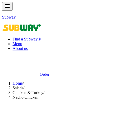
Subway
Find a Subway®
Menu
About us
Order
Home
/
Salads​​​​‌ ‍ ​‍​‍‌‍ ‌ ​‍‌‍‍‌‌‍‌ ‌‍‍‌‌‍ ‍​‍​‍​ ‍‍​‍​‍‌ ​ ‌‍​‌‌‍ ‍‌‍‍‌‌ ‌​‌ ‍‌​‍ ‍‌‍‍‌‌‍ ​‍​‍​‍ ​​‍​‍‌‍‍​‌ ​‍‌‍‌‌‌‍‌‍​‍​‍​ ‍‍​‍​‍‌‍‍​‌ ‌​‌ ‌​‌ ​​‌ ​ ​ ‍‍​‍ ​‍ ‌‍ ‍‌‍ ‌ ​‍‌‍‌​‌‍‍‌‌‍​ ​‍ ‌‌‍​‍‌‍‍‌‌ ‌​‌‍‌‌‌ ​ ​‍ ‌‌‍‌ ‌ ​‍‌‍ ‌ ‌‌‌ ​​​‍ ‌‌ ​ ‌ ‌​‌ ‌‌‌‍‌​‌‍‍‌‌‍ ​‍ ‍‌ ‌‍‌‍‌‌‌ ​‍‌‍​ ‌‍‌‌‌‍ ​​‍ ‍‌‍​‌‌ ​​‌ ​​​‍ ‌‍‍‌‌‍ ‍‌ ‌​‌‍‌‌‌‍ ‍‌ ‌​​‍ ‌‍‌‌‌‍‌​‌‍‍‌‌ ‌​​‍ ‌‍ ‌‌‍ ‌‍‌​‌‍‌‌​ ‌‌ ​​‌ ​‍‌‍‌‌‌ ​ ‌‍‌‌‌‍ ‍‌ ‌​‌‍​‌‌ ‌​‌‍‍‌‌‍ ‌‍ ‍​ ‍ ‌‍‍‌‌‍‌​​ ‌​ ‍‌​ ‍​‌‍​‌​ ‍‌​ ​‍​ ‌ ​ ‌​​ ‍‌​‍ ‌​ ‌ ​ ‍‌​ ​ ​ ‍‌​‍ ‌​ ‌​​ ​​​ ​ ​ ‍‌​‍ ‌‌‍​‌‌‍‌‍​ ‍​‌‍‌​​‍ ‌‌‍​‍‌‍‌‌​ ​ ​ ‌‍​ ‌ ​ ‌ ‌‍​ ‌‍‌‌​ ‌​​ ‌‌‌‍‌‍‌‍​‍​ ‍ ‌ ‌​‌ ‍‌‌ ​​‌‍‌‌​ ‌‌‍​ ‌‍​‌‌ ‌​‌‍‌‌‌‍‌ ‌‍ ‌ ​‍‌ ‍‌​ ‍ ‌ ​​‌‍​‌‌ ‌​‌‍‍​​ ‌‌‍ ‍‌‍​‌‌‍ ‌‌‍‌‌​‍‌‌​ ‌‌‌​​‍‌‌ ‌‍‍ ‌‍‌‌‌ ‍‌​‍‌‌​ ​ ‌​‌​​‍‌‌​ ​ ‌​‌​​‍‌‌​ ​‍​ ​‍‌‍‌‌‌‍ ‍​‍‌‌​ ​‍​ ​‍​‍‌‌​ ‌‌‌​‌​​‍ ‍‌ ‌‍‌‍​‌‌‍ ​‌ ‌‌‌‍‌‌​ ‌‍​‍‌‍​‌‌ ​ ‌‍‌‌‌‌‌‌‌ ​‍‌‍ ​​ ‌‌‍‍​‌ ‌​‌ ‌​‌ ​​‌ ​ ​‍‌‌​ ​ ‌​​‌​‍‌‌​ ​‍‌​‌‍​‍‌‌​ ​‍‌​‌‍‌‍ ‍‌‍ ‌ ​‍‌‍‌​‌‍‍‌‌‍​ ​‍ ‌‌‍​‍‌‍‍‌‌ ‌​‌‍‌‌‌ ​ ​‍ ‌‌‍‌ ‌ ​‍‌‍ ‌ ‌‌‌ ​​​‍ ‌‌ ​ ‌ ‌​‌ ‌‌‌‍‌​‌‍‍‌‌‍ ​‍ ‍‌ ‌‍‌‍‌‌‌ ​‍‌‍​ ‌‍‌‌‌‍ ​​‍ ‍‌‍​‌‌ ​​‌ ​​​‍‌‍‌‍‍‌‌‍‌​​ ‌​ ‍‌​ ‍​‌‍​‌​ ‍‌​ ​‍​ ‌ ​ ‌​​ ‍‌​‍ ‌​ ‌ ​ ‍‌​ ​ ​ ‍‌​‍ ‌​ ‌​​ ​​​ ​ ​ ‍‌​‍ ‌‌‍​‌‌‍‌‍​ ‍​‌‍‌​​‍ ‌‌‍​‍‌‍‌‌​ ​ ​ ‌‍​ ‌ ​ ‌ ‌‍​ ‌‍‌‌​ ‌​​ ‌‌‌‍‌‍‌‍​‍​‍‌‍‌ ‌​‌ ‍‌‌ ​​‌‍‌‌​ ‌‌‍​ ‌‍​‌‌ ‌​‌‍‌‌‌‍‌ ‌‍ ‌ ​‍‌ ‍‌​‍‌‍‌ ​​‌‍​‌‌ ‌​‌‍‍​​ ‌‌‍ ‍‌‍​‌‌‍ ‌‌‍‌‌​‍‌‌​ ‌‌‌​​‍‌‌ ‌‍‍ ‌‍‌‌‌ ‍‌​‍‌‌​ ​ ‌​‌​​‍‌‌​ ​ ‌​‌​​‍‌‌​ ​‍​ ​‍‌‍‌‌‌‍ ‍​‍‌‌​ ​‍​ ​‍​‍‌‌​ ‌‌‌​‌​​‍ ‍‌ ‌‍‌‍​‌‌‍ ​‌ ‌‌‌‍‌‌​‍‌‍‌ ​​‌‍‌‌‌ ​‍‌ ​ ‌ ​​‌‍‌‌‌‍​ ‌ ‌​‌‍‍‌‌ ‌‍‌‍‌‌​ ‌‌ ​​‌ ‌‌‌‍​‍‌‍ ​‌‍‍‌‌ ​ ‌‍‍​‌‍‌‌‌‍‌​​‍​‍‌ ‌
/
Chicken & Turkey​​​​‌ ‍ ​‍​‍‌‍ ‌ ​‍‌‍‍‌‌‍‌ ‌‍‍‌‌‍ ‍​‍​‍​ ‍‍​‍​‍‌ ​ ‌‍​‌‌‍ ‍‌‍‍‌‌ ‌​‌ ‍‌​‍ ‍‌‍‍‌‌‍ ​‍​‍​‍ ​​‍​‍‌‍‍​‌ ​‍‌‍‌‌‌‍‌‍​‍​‍​ ‍‍​‍​‍‌‍‍​‌ ‌​‌ ‌​‌ ​​‌ ​ ​ ‍‍​‍ ​‍ ‌‍ ‍‌‍ ‌ ​‍‌‍‌​‌‍‍‌‌‍​ ​‍ ‌‌‍​‍‌‍‍‌‌ ‌​‌‍‌‌‌ ​ ​‍ ‌‌‍‌ ‌ ​‍‌‍ ‌ ‌‌‌ ​​​‍ ‌‌ ​ ‌ ‌​‌ ‌‌‌‍‌​‌‍‍‌‌‍ ​‍ ‍‌ ‌‍‌‍‌‌‌ ​‍‌‍​ ‌‍‌‌‌‍ ​​‍ ‍‌‍​‌‌ ​​‌ ​​​‍ ‌‍‍‌‌‍ ‍‌ ‌​‌‍‌‌‌‍ ‍‌ ‌​​‍ ‌‍‌‌‌‍‌​‌‍‍‌‌ ‌​​‍ ‌‍ ‌‌‍ ‌‍‌​‌‍‌‌​ ‌‌ ​​‌ ​‍‌‍‌‌‌ ​ ‌‍‌‌‌‍ ‍‌ ‌​‌‍​‌‌ ‌​‌‍‍‌‌‍ ‌‍ ‍​ ‍ ‌‍‍‌‌‍‌​​ ‌​ ​ ​ ‍‌​ ‌‌‌‍​‍‌‍‌​​ ‌‌‌‍​‍‌‍‌‍​‍ ‌​ ​​​ ‌‌​ ​​​ ‌‌​‍ ‌​ ‌​‌‍​‍​ ‌​​ ‌​​‍ ‌‌‍​‍​ ‌‍‌‍​ ​ ‍‌​‍ ‌​ ‌ ‌‍‌‌‌‍​ ​ ‍‌​ ‌‍‌‍‌‍‌‍​‍​ ​​‌‍‌​‌‍‌‍​ ‌​‌‍​‍​ ‍ ‌ ‌​‌ ‍‌‌ ​​‌‍‌‌​ ‌‌ ​ ‌ ‌‌‌‍​‍‌‍​ ‌‍​‌‌ ‌​‌‍‌‌‌‍‌ ‌‍ ‌ ​‍‌ ‍‌​ ‍ ‌ ​​‌‍​‌‌ ‌​‌‍‍​​ ‌‌‍ ‍‌‍​‌‌‍ ‌‌‍‌‌​‍‌‌​ ‌‌‌​​‍‌‌ ‌‍‍ ‌‍‌‌‌ ‍‌​‍‌‌​ ​ ‌​‌​​‍‌‌​ ​ ‌​‌​​‍‌‌​ ​‍​ ​‍‌‍‌‌‌‍ ‍​‍‌‌​ ​‍​ ​‍​‍‌‌​ ‌‌‌​‌​​‍ ‍‌ ‌‍‌‍​‌‌‍ ​‌ ‌‌‌‍‌‌​ ‌‍​‍‌‍​‌‌ ​ ‌‍‌‌‌‌‌‌‌ ​‍‌‍ ​​ ‌‌‍‍​‌ ‌​‌ ‌​‌ ​​‌ ​ ​‍‌‌​ ​ ‌​​‌​‍‌‌​ ​‍‌​‌‍​‍‌‌​ ​‍‌​‌‍‌‍ ‍‌‍ ‌ ​‍‌‍‌​‌‍‍‌‌‍​ ​‍ ‌‌‍​‍‌‍‍‌‌ ‌​‌‍‌‌‌ ​ ​‍ ‌‌‍‌ ‌ ​‍‌‍ ‌ ‌‌‌ ​​​‍ ‌‌ ​ ‌ ‌​‌ ‌‌‌‍‌​‌‍‍‌‌‍ ​‍ ‍‌ ‌‍‌‍‌‌‌ ​‍‌‍​ ‌‍‌‌‌‍ ​​‍ ‍‌‍​‌‌ ​​‌ ​​​‍‌‍‌‍‍‌‌‍‌​​ ‌​ ​ ​ ‍‌​ ‌‌‌‍​‍‌‍‌​​ ‌‌‌‍​‍‌‍‌‍​‍ ‌​ ​​​ ‌‌​ ​​​ ‌‌​‍ ‌​ ‌​‌‍​‍​ ‌​​ ‌​​‍ ‌‌‍​‍​ ‌‍‌‍​ ​ ‍‌​‍ ‌​ ‌ ‌‍‌‌‌‍​ ​ ‍‌​ ‌‍‌‍‌‍‌‍​‍​ ​​‌‍‌​‌‍‌‍​ ‌​‌‍​‍​‍‌‍‌ ‌​‌ ‍‌‌ ​​‌‍‌‌​ ‌‌ ​ ‌ ‌‌‌‍​‍‌‍​ ‌‍​‌‌ ‌​‌‍‌‌‌‍‌ ‌‍ ‌ ​‍‌ ‍‌​‍‌‍‌ ​​‌‍​‌‌ ‌​‌‍‍​​ ‌‌‍ ‍‌‍​‌‌‍ ‌‌‍‌‌​‍‌‌​ ‌‌‌​​‍‌‌ ‌‍‍ ‌‍‌‌‌ ‍‌​‍‌‌​ ​ ‌​‌​​‍‌‌​ ​ ‌​‌​​‍‌‌​ ​‍​ ​‍‌‍‌‌‌‍ ‍​‍‌‌​ ​‍​ ​‍​‍‌‌​ ‌‌‌​‌​​‍ ‍‌ ‌‍‌‍​‌‌‍ ​‌ ‌‌‌‍‌‌​‍‌‍‌ ​​‌‍‌‌‌ ​‍‌ ​ ‌ ​​‌‍‌‌‌‍​ ‌ ‌​‌‍‍‌‌ ‌‍‌‍‌‌​ ‌‌ ​​‌ ‌‌‌‍​‍‌‍ ​‌‍‍‌‌ ​ ‌‍‍​‌‍‌‌‌‍‌​​‍​‍‌ ‌
/
Nacho Chicken​​​​‌ ‍ ​‍​‍‌‍ ‌ ​‍‌‍‍‌‌‍‌ ‌‍‍‌‌‍ ‍​‍​‍​ ‍‍​‍​‍‌ ​ ‌‍​‌‌‍ ‍‌‍‍‌‌ ‌​‌ ‍‌​‍ ‍‌‍‍‌‌‍ ​‍​‍​‍ ​​‍​‍‌‍‍​‌ ​‍‌‍‌‌‌‍‌‍​‍​‍​ ‍‍​‍​‍‌‍‍​‌ ‌​‌ ‌​‌ ​​‌ ​ ​ ‍‍​‍ ​‍ ‌‍ ‍‌‍ ‌ ​‍‌‍‌​‌‍‍‌‌‍​ ​‍ ‌‌‍​‍‌‍‍‌‌ ‌​‌‍‌‌‌ ​ ​‍ ‌‌‍‌ ‌ ​‍‌‍ ‌ ‌‌‌ ​​​‍ ‌‌ ​ ‌ ‌​‌ ‌‌‌‍‌​‌‍‍‌‌‍ ​‍ ‍‌ ‌‍‌‍‌‌‌ ​‍‌‍​ ‌‍‌‌‌‍ ​​‍ ‍‌‍​‌‌ ​​‌ ​​​‍ ‌‍‍‌‌‍ ‍‌ ‌​‌‍‌‌‌‍ ‍‌ ‌​​‍ ‌‍‌‌‌‍‌​‌‍‍‌‌ ‌​​‍ ‌‍ ‌‌‍ ‌‍‌​‌‍‌‌​ ‌‌ ​​‌ ​‍‌‍‌‌‌ ​ ‌‍‌‌‌‍ ‍‌ ‌​‌‍​‌‌ ‌​‌‍‍‌‌‍ ‌‍ ‍​ ‍ ‌‍‍‌‌‍‌​​ ‌‌‍‌​​ ​‍​ ​‍‌‍​‌​ ‌ ​ ​‌​ ‌‌​ ‌‍​‍ ‌‌‍‌‌​ ‍‌‌‍‌‍​ ​​​‍ ‌​ ‌​​ ‌​​ ​‍​ ​​​‍ ‌​ ‍‌‌‍​ ‌‍‌‌‌‍‌​​‍ ‌‌‍‌‌‌‍‌‍​ ‌ ​ ​ ​ ‌ ​ ‌ ‌‍‌​‌‍‌‍‌‍​‌​ ​‍​ ‌ ​ ‌​​ ‍ ‌ ‌​‌ ‍‌‌ ​​‌‍‌‌​ ‌‌ ​​‌ ​‍‌‍ ‌‍‌​‌ ‌‌‌‍​ ‌ ‌​​ ‍ ‌ ​​‌‍​‌‌ ‌​‌‍‍​​ ‌‌‍ ‍‌‍​‌‌‍ ‌‌‍‌‌​‍‌‌​ ‌‌‌​​‍‌‌ ‌‍‍ ‌‍‌‌‌ ‍‌​‍‌‌​ ​ ‌​‌​​‍‌‌​ ​ ‌​‌​​‍‌‌​ ​‍​ ​‍‌‍‌‌‌‍ ‍​‍‌‌​ ​‍​ ​‍​‍‌‌​ ‌‌‌​‌​​‍ ‍‌ ‌‍‌‍​‌‌‍ ​‌ ‌‌‌‍‌‌​ ‌‍​‍‌‍​‌‌ ​ ‌‍‌‌‌‌‌‌‌ ​‍‌‍ ​​ ‌‌‍‍​‌ ‌​‌ ‌​‌ ​​‌ ​ ​‍‌‌​ ​ ‌​​‌​‍‌‌​ ​‍‌​‌‍​‍‌‌​ ​‍‌​‌‍‌‍ ‍‌‍ ‌ ​‍‌‍‌​‌‍‍‌‌‍​ ​‍ ‌‌‍​‍‌‍‍‌‌ ‌​‌‍‌‌‌ ​ ​‍ ‌‌‍‌ ‌ ​‍‌‍ ‌ ‌‌‌ ​​​‍ ‌‌ ​ ‌ ‌​‌ ‌‌‌‍‌​‌‍‍‌‌‍ ​‍ ‍‌ ‌‍‌‍‌‌‌ ​‍‌‍​ ‌‍‌‌‌‍ ​​‍ ‍‌‍​‌‌ ​​‌ ​​​‍‌‍‌‍‍‌‌‍‌​​ ‌‌‍‌​​ ​‍​ ​‍‌‍​‌​ ‌ ​ ​‌​ ‌‌​ ‌‍​‍ ‌‌‍‌‌​ ‍‌‌‍‌‍​ ​​​‍ ‌​ ‌​​ ‌​​ ​‍​ ​​​‍ ‌​ ‍‌‌‍​ ‌‍‌‌‌‍‌​​‍ ‌‌‍‌‌‌‍‌‍​ ‌ ​ ​ ​ ‌ ​ ‌ ‌‍‌​‌‍‌‍‌‍​‌​ ​‍​ ‌ ​ ‌​​‍‌‍‌ ‌​‌ ‍‌‌ ​​‌‍‌‌​ ‌‌ ​​‌ ​‍‌‍ ‌‍‌​‌ ‌‌‌‍​ ‌ ‌​​‍‌‍‌ ​​‌‍​‌‌ ‌​‌‍‍​​ ‌‌‍ ‍‌‍​‌‌‍ ‌‌‍‌‌​‍‌‌​ ‌‌‌​​‍‌‌ ‌‍‍ ‌‍‌‌‌ ‍‌​‍‌‌​ ​ ‌​‌​​‍‌‌​ ​ ‌​‌​​‍‌‌​ ​‍​ ​‍‌‍‌‌‌‍ ‍​‍‌‌​ ​‍​ ​‍​‍‌‌​ ‌‌‌​‌​​‍ ‍‌ ‌‍‌‍​‌‌‍ ​‌ ‌‌‌‍‌‌​‍‌‍‌ ​​‌‍‌‌‌ ​‍‌ ​ ‌ ​​‌‍‌‌‌‍​ ‌ ‌​‌‍‍‌‌ ‌‍‌‍‌‌​ ‌‌ ​​‌ ‌‌‌‍​‍‌‍ ​‌‍‍‌‌ ​ ‌‍‍​‌‍‌‌‌‍‌​​‍​‍‌ ‌