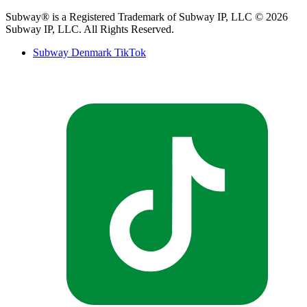
Subway® is a Registered Trademark of Subway IP, LLC © 2026
Subway IP, LLC. All Rights Reserved.​​​​‌ ‍ ​‍​‍‌‍ ‌ ​‍‌‍‍‌‌‍‌ ‌‍‍‌‌‍ ‍​‍​‍​ ‍‍​‍​‍‌ ​ ‌‍​‌‌‍ ‍‌‍‍‌‌ ‌​‌ ‍‌​‍ ‍‌‍‍‌‌‍ ​‍​‍​‍ ​​‍​‍‌‍‍​‌ ​‍‌‍‌‌‌‍‌‍​‍​‍​ ‍‍​‍​‍‌‍‍​‌ ‌​‌ ‌​‌ ​​‌ ​ ​ ‍‍​‍ ​‍ ‌‍ ‍‌‍ ‌ ​‍‌‍‌​‌‍‍‌‌‍​ ​‍ ‌‌‍​‍‌‍‍‌‌ ‌​‌‍‌‌‌ ​ ​‍ ‌‌‍‌ ‌ ​‍‌‍ ‌ ‌‌‌ ​​​‍ ‌‌ ​ ‌ ‌​‌ ‌‌‌‍‌​‌‍‍‌‌‍ ​‍ ‍‌ ‌‍‌‍‌‌‌ ​‍‌‍​ ‌‍‌‌‌‍ ​​‍ ‍‌‍​‌‌ ​​‌ ​​​‍ ‌‍‍‌‌‍ ‍‌ ‌​‌‍‌‌‌‍ ‍‌ ‌​​‍ ‌‍‌‌‌‍‌​‌‍‍‌‌ ‌​​‍ ‌‍ ‌‌‍ ‌‍‌​‌‍‌‌​ ‌‌ ​​‌ ​‍‌‍‌‌‌ ​ ‌‍‌‌‌‍ ‍‌ ‌​‌‍​‌‌ ‌​‌‍‍‌‌‍ ‌‍ ‍​ ‍ ‌‍‍‌‌‍‌​​ ‌​ ‌‍​ ​ ‌‍‌​​ ‌‌​ ​ ‌‍​‍​ ​‌​ ​​​‍ ‌​ ​‍​ ​‌​ ‌‌​ ​​​‍ ‌​ ‌​‌‍​ ‌‍​ ​ ​​​‍ ‌​ ‍​‌‍‌‌​ ‍‌​ ​‍​‍ ‌​ ‌ ‌‍‌‌​ ​‍​ ​‌​ ​‍​ ​ ​ ​ ‌‍‌‍‌‍​‍​ ‌‌​ ‍​‌‍​‌​ ‍ ‌ ‌​‌ ‍‌‌ ​​‌‍‌‌​ ‌‌ ‌ ‌‍‌‌‌‍​‍‌ ​ ‌‍‍‌‌ ‌​‌‍‌‌‌​‌‍‌‍ ‌‍ ‌ ‌​‌‍‌‌‌ ​‍​ ‍ ‌ ​​‌‍​‌‌ ‌​‌‍‍​​ ‌‌‍​ ‌‍ ‌ ​​‌ ‍‌‌ ​‍‌‍‍‌‌‍‌ ‌‍‍​‌ ‌​‌​ ‍‌‍ ‌ ‌​‌‍‍‌‌‍​ ‌‍‌‌​‍‌‌​ ‌‌‌​​‍‌‌ ‌‍‍ ‌‍‌‌‌ ‍‌​‍‌‌​ ​ ‌​‌​​‍‌‌​ ​ ‌​‌​​‍‌‌​ ​‍​ ​‍‌‍‌‌‌‍ ‍​‍‌‌​ ​‍​ ​‍​‍‌‌​ ‌‌‌​‌​​‍ ‍‌ ‌‍‌‍​‌‌‍ ​‌ ‌‌‌‍‌‌​ ‌‍​‍‌‍​‌‌ ​ ‌‍‌‌‌‌‌‌‌ ​‍‌‍ ​​ ‌‌‍‍​‌ ‌​‌ ‌​‌ ​​‌ ​ ​‍‌‌​ ​ ‌​​‌​‍‌‌​ ​‍‌​‌‍​‍‌‌​ ​‍‌​‌‍‌‍ ‍‌‍ ‌ ​‍‌‍‌​‌‍‍‌‌‍​ ​‍ ‌‌‍​‍‌‍‍‌‌ ‌​‌‍‌‌‌ ​ ​‍ ‌‌‍‌ ‌ ​‍‌‍ ‌ ‌‌‌ ​​​‍ ‌‌ ​ ‌ ‌​‌ ‌‌‌‍‌​‌‍‍‌‌‍ ​‍ ‍‌ ‌‍‌‍‌‌‌ ​‍‌‍​ ‌‍‌‌‌‍ ​​‍ ‍‌‍​‌‌ ​​‌ ​​​‍‌‍‌‍‍‌‌‍‌​​ ‌​ ‌‍​ ​ ‌‍‌​​ ‌‌​ ​ ‌‍​‍​ ​‌​ ​​​‍ ‌​ ​‍​ ​‌​ ‌‌​ ​​​‍ ‌​ ‌​‌‍​ ‌‍​ ​ ​​​‍ ‌​ ‍​‌‍‌‌​ ‍‌​ ​‍​‍ ‌​ ‌ ‌‍‌‌​ ​‍​ ​‌​ ​‍​ ​ ​ ​ ‌‍‌‍‌‍​‍​ ‌‌​ ‍​‌‍​‌​‍‌‍‌ ‌​‌ ‍‌‌ ​​‌‍‌‌​ ‌‌ ‌ ‌‍‌‌‌‍​‍‌ ​ ‌‍‍‌‌ ‌​‌‍‌‌‌​‌‍‌‍ ‌‍ ‌ ‌​‌‍‌‌‌ ​‍​‍‌‍‌ ​​‌‍​‌‌ ‌​‌‍‍​​ ‌‌‍​ ‌‍ ‌ ​​‌ ‍‌‌ ​‍‌‍‍‌‌‍‌ ‌‍‍​‌ ‌​‌​ ‍‌‍ ‌ ‌​‌‍‍‌‌‍​ ‌‍‌‌​‍‌‌​ ‌‌‌​​‍‌‌ ‌‍‍ ‌‍‌‌‌ ‍‌​‍‌‌​ ​ ‌​‌​​‍‌‌​ ​ ‌​‌​​‍‌‌​ ​‍​ ​‍‌‍‌‌‌‍ ‍​‍‌‌​ ​‍​ ​‍​‍‌‌​ ‌‌‌​‌​​‍ ‍‌ ‌‍‌‍​‌‌‍ ​‌ ‌‌‌‍‌‌​‍‌‍‌ ​​‌‍‌‌‌ ​‍‌ ​ ‌ ​​‌‍‌‌‌‍​ ‌ ‌​‌‍‍‌‌ ‌‍‌‍‌‌​ ‌‌ ​​‌ ‌‌‌‍​‍‌‍ ​‌‍‍‌‌ ​ ‌‍‍​‌‍‌‌‌‍‌​​‍​‍‌ ‌
Subway Denmark TikTok