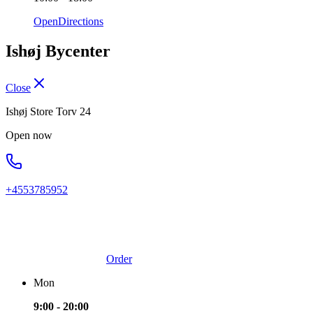
Open
Directions
Ishøj Bycenter
Close
Ishøj Store Torv 24
Open now
+4553785952
Order
Mon
9:00 - 20:00