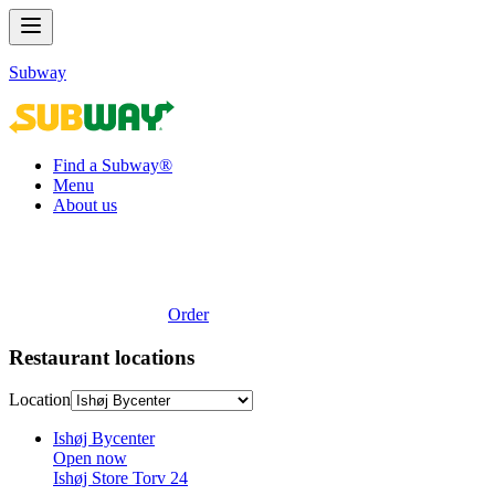
Subway
Find a Subway®
Menu
About us
Order
Restaurant locations
Location
Ishøj Bycenter
Open now
Ishøj Store Torv 24