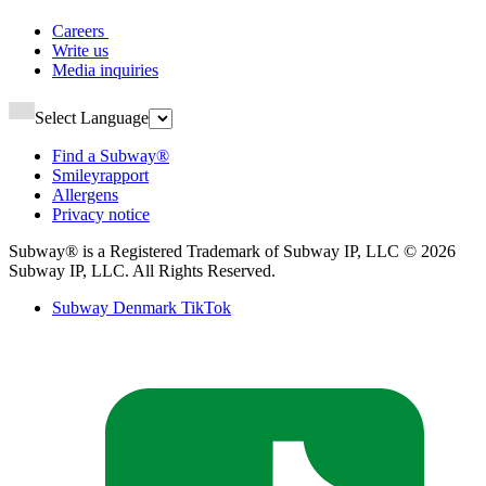
Careers ​​​​‌ ‍ ​‍​‍‌‍ ‌ ​‍‌‍‍‌‌‍‌ ‌‍‍‌‌‍ ‍​‍​‍​ ‍‍​‍​‍‌ ​ ‌‍​‌‌‍ ‍‌‍‍‌‌ ‌​‌ ‍‌​‍ ‍‌‍‍‌‌‍ ​‍​‍​‍ ​​‍​‍‌‍‍​‌ ​‍‌‍‌‌‌‍‌‍​‍​‍​ ‍‍​‍​‍‌‍‍​‌ ‌​‌ ‌​‌ ​​‌ ​ ​ ‍‍​‍ ​‍ ‌‍ ‍‌‍ ‌ ​‍‌‍‌​‌‍‍‌‌‍​ ​‍ ‌‌‍​‍‌‍‍‌‌ ‌​‌‍‌‌‌ ​ ​‍ ‌‌‍‌ ‌ ​‍‌‍ ‌ ‌‌‌ ​​​‍ ‌‌ ​ ‌ ‌​‌ ‌‌‌‍‌​‌‍‍‌‌‍ ​‍ ‍‌ ‌‍‌‍‌‌‌ ​‍‌‍​ ‌‍‌‌‌‍ ​​‍ ‍‌‍​‌‌ ​​‌ ​​​‍ ‌‍‍‌‌‍ ‍‌ ‌​‌‍‌‌‌‍ ‍‌ ‌​​‍ ‌‍‌‌‌‍‌​‌‍‍‌‌ ‌​​‍ ‌‍ ‌‌‍ ‌‍‌​‌‍‌‌​ ‌‌ ​​‌ ​‍‌‍‌‌‌ ​ ‌‍‌‌‌‍ ‍‌ ‌​‌‍​‌‌ ‌​‌‍‍‌‌‍ ‌‍ ‍​ ‍ ‌‍‍‌‌‍‌​​ ‌‌‍‌​​ ‍​​ ​​‌‍‌​​ ​‌‌‍‌‍‌‍​‌​ ‌ ​‍ ‌‌‍​‌​ ​‍​ ‍​​ ‍‌​‍ ‌​ ‌​‌‍‌‌​ ​ ​ ​‌​‍ ‌‌‍​‍​ ​‌‌‍‌​​ ‌‍​‍ ‌​ ‌‍​ ‌​​ ‌‍​ ​‍​ ‌‍​ ‌‌​ ‍​​ ‌ ​ ‌‌​ ​‍​ ‌‍​ ‌‌​ ‍ ‌ ‌​‌ ‍‌‌ ​​‌‍‌‌​ ‌‌ ‌ ‌‍‌‌‌‍​‍‌ ​ ‌‍‍‌‌ ‌​‌‍‌‌‌​ ‍‌‍​‌‌ ‌‍‌‍‍‌‌‍‌ ‌‍​‌‌ ‌​‌‍‍‌‌‍ ‌‍ ‍‌​‍‌‌ ‌​‌‍‌‌‌‍ ‌​ ‍ ‌ ​​‌‍​‌‌ ‌​‌‍‍​​ ‌‌‍ ​‌‍​‌‌‍​‍‌‍‌‌‌‍ ​​‍‌‌​ ‌‌‌​​‍‌‌ ‌‍‍ ‌‍‌‌‌ ‍‌​‍‌‌​ ​ ‌​‌​​‍‌‌​ ​ ‌​‌​​‍‌‌​ ​‍​ ​‍‌‍‌‌‌‍ ‍​‍‌‌​ ​‍​ ​‍​‍‌‌​ ‌‌‌​‌​​‍ ‍‌ ‌‍‌‍​‌‌‍ ​‌ ‌‌‌‍‌‌​ ‌‍​‍‌‍​‌‌ ​ ‌‍‌‌‌‌‌‌‌ ​‍‌‍ ​​ ‌‌‍‍​‌ ‌​‌ ‌​‌ ​​‌ ​ ​‍‌‌​ ​ ‌​​‌​‍‌‌​ ​‍‌​‌‍​‍‌‌​ ​‍‌​‌‍‌‍ ‍‌‍ ‌ ​‍‌‍‌​‌‍‍‌‌‍​ ​‍ ‌‌‍​‍‌‍‍‌‌ ‌​‌‍‌‌‌ ​ ​‍ ‌‌‍‌ ‌ ​‍‌‍ ‌ ‌‌‌ ​​​‍ ‌‌ ​ ‌ ‌​‌ ‌‌‌‍‌​‌‍‍‌‌‍ ​‍ ‍‌ ‌‍‌‍‌‌‌ ​‍‌‍​ ‌‍‌‌‌‍ ​​‍ ‍‌‍​‌‌ ​​‌ ​​​‍‌‍‌‍‍‌‌‍‌​​ ‌‌‍‌​​ ‍​​ ​​‌‍‌​​ ​‌‌‍‌‍‌‍​‌​ ‌ ​‍ ‌‌‍​‌​ ​‍​ ‍​​ ‍‌​‍ ‌​ ‌​‌‍‌‌​ ​ ​ ​‌​‍ ‌‌‍​‍​ ​‌‌‍‌​​ ‌‍​‍ ‌​ ‌‍​ ‌​​ ‌‍​ ​‍​ ‌‍​ ‌‌​ ‍​​ ‌ ​ ‌‌​ ​‍​ ‌‍​ ‌‌​‍‌‍‌ ‌​‌ ‍‌‌ ​​‌‍‌‌​ ‌‌ ‌ ‌‍‌‌‌‍​‍‌ ​ ‌‍‍‌‌ ‌​‌‍‌‌‌​ ‍‌‍​‌‌ ‌‍‌‍‍‌‌‍‌ ‌‍​‌‌ ‌​‌‍‍‌‌‍ ‌‍ ‍‌​‍‌‌ ‌​‌‍‌‌‌‍ ‌​‍‌‍‌ ​​‌‍​‌‌ ‌​‌‍‍​​ ‌‌‍ ​‌‍​‌‌‍​‍‌‍‌‌‌‍ ​​‍‌‌​ ‌‌‌​​‍‌‌ ‌‍‍ ‌‍‌‌‌ ‍‌​‍‌‌​ ​ ‌​‌​​‍‌‌​ ​ ‌​‌​​‍‌‌​ ​‍​ ​‍‌‍‌‌‌‍ ‍​‍‌‌​ ​‍​ ​‍​‍‌‌​ ‌‌‌​‌​​‍ ‍‌ ‌‍‌‍​‌‌‍ ​‌ ‌‌‌‍‌‌​‍‌‍‌ ​​‌‍‌‌‌ ​‍‌ ​ ‌ ​​‌‍‌‌‌‍​ ‌ ‌​‌‍‍‌‌ ‌‍‌‍‌‌​ ‌‌ ​​‌ ‌‌‌‍​‍‌‍ ​‌‍‍‌‌ ​ ‌‍‍​‌‍‌‌‌‍‌​​‍​‍‌ ‌
Write us​​​​‌ ‍ ​‍​‍‌‍ ‌ ​‍‌‍‍‌‌‍‌ ‌‍‍‌‌‍ ‍​‍​‍​ ‍‍​‍​‍‌ ​ ‌‍​‌‌‍ ‍‌‍‍‌‌ ‌​‌ ‍‌​‍ ‍‌‍‍‌‌‍ ​‍​‍​‍ ​​‍​‍‌‍‍​‌ ​‍‌‍‌‌‌‍‌‍​‍​‍​ ‍‍​‍​‍‌‍‍​‌ ‌​‌ ‌​‌ ​​‌ ​ ​ ‍‍​‍ ​‍ ‌‍ ‍‌‍ ‌ ​‍‌‍‌​‌‍‍‌‌‍​ ​‍ ‌‌‍​‍‌‍‍‌‌ ‌​‌‍‌‌‌ ​ ​‍ ‌‌‍‌ ‌ ​‍‌‍ ‌ ‌‌‌ ​​​‍ ‌‌ ​ ‌ ‌​‌ ‌‌‌‍‌​‌‍‍‌‌‍ ​‍ ‍‌ ‌‍‌‍‌‌‌ ​‍‌‍​ ‌‍‌‌‌‍ ​​‍ ‍‌‍​‌‌ ​​‌ ​​​‍ ‌‍‍‌‌‍ ‍‌ ‌​‌‍‌‌‌‍ ‍‌ ‌​​‍ ‌‍‌‌‌‍‌​‌‍‍‌‌ ‌​​‍ ‌‍ ‌‌‍ ‌‍‌​‌‍‌‌​ ‌‌ ​​‌ ​‍‌‍‌‌‌ ​ ‌‍‌‌‌‍ ‍‌ ‌​‌‍​‌‌ ‌​‌‍‍‌‌‍ ‌‍ ‍​ ‍ ‌‍‍‌‌‍‌​​ ‌‌‍​‍​ ‌ ​ ​‍‌‍‌‍​ ​​‌‍​‌​ ​‍​ ‌‍​‍ ‌​ ​​‌‍​ ​ ‌ ​ ​‍​‍ ‌​ ‌​‌‍‌​​ ‌ ​ ‌‍​‍ ‌‌‍​‍​ ‌​​ ‌ ‌‍‌‌​‍ ‌​ ​ ​ ‍‌‌‍​‌‌‍‌‍‌‍​‌​ ​‍​ ​‍‌‍​ ‌‍‌‍‌‍‌‍​ ‌‍​ ​‌​ ‍ ‌ ‌​‌ ‍‌‌ ​​‌‍‌‌​ ‌‌ ‌ ‌‍‌‌‌‍​‍‌ ​ ‌‍‍‌‌ ‌​‌‍‌‌‌​ ‍‌‍​‌‌ ‌‍‌‍‍‌‌‍‌ ‌‍​‌‌ ‌​‌‍‍‌‌‍ ‌‍ ‍‌​‍‌‌ ‌​‌‍‌‌‌‍ ‌​ ‍ ‌ ​​‌‍​‌‌ ‌​‌‍‍​​ ‌‌‍ ​‌‍​‌‌‍​‍‌‍‌‌‌‍ ​​‍‌‌​ ‌‌‌​​‍‌‌ ‌‍‍ ‌‍‌‌‌ ‍‌​‍‌‌​ ​ ‌​‌​​‍‌‌​ ​ ‌​‌​​‍‌‌​ ​‍​ ​‍‌‍‌‌‌‍ ‍​‍‌‌​ ​‍​ ​‍​‍‌‌​ ‌‌‌​‌​​‍ ‍‌ ‌‍‌‍​‌‌‍ ​‌ ‌‌‌‍‌‌​ ‌‍​‍‌‍​‌‌ ​ ‌‍‌‌‌‌‌‌‌ ​‍‌‍ ​​ ‌‌‍‍​‌ ‌​‌ ‌​‌ ​​‌ ​ ​‍‌‌​ ​ ‌​​‌​‍‌‌​ ​‍‌​‌‍​‍‌‌​ ​‍‌​‌‍‌‍ ‍‌‍ ‌ ​‍‌‍‌​‌‍‍‌‌‍​ ​‍ ‌‌‍​‍‌‍‍‌‌ ‌​‌‍‌‌‌ ​ ​‍ ‌‌‍‌ ‌ ​‍‌‍ ‌ ‌‌‌ ​​​‍ ‌‌ ​ ‌ ‌​‌ ‌‌‌‍‌​‌‍‍‌‌‍ ​‍ ‍‌ ‌‍‌‍‌‌‌ ​‍‌‍​ ‌‍‌‌‌‍ ​​‍ ‍‌‍​‌‌ ​​‌ ​​​‍‌‍‌‍‍‌‌‍‌​​ ‌‌‍​‍​ ‌ ​ ​‍‌‍‌‍​ ​​‌‍​‌​ ​‍​ ‌‍​‍ ‌​ ​​‌‍​ ​ ‌ ​ ​‍​‍ ‌​ ‌​‌‍‌​​ ‌ ​ ‌‍​‍ ‌‌‍​‍​ ‌​​ ‌ ‌‍‌‌​‍ ‌​ ​ ​ ‍‌‌‍​‌‌‍‌‍‌‍​‌​ ​‍​ ​‍‌‍​ ‌‍‌‍‌‍‌‍​ ‌‍​ ​‌​‍‌‍‌ ‌​‌ ‍‌‌ ​​‌‍‌‌​ ‌‌ ‌ ‌‍‌‌‌‍​‍‌ ​ ‌‍‍‌‌ ‌​‌‍‌‌‌​ ‍‌‍​‌‌ ‌‍‌‍‍‌‌‍‌ ‌‍​‌‌ ‌​‌‍‍‌‌‍ ‌‍ ‍‌​‍‌‌ ‌​‌‍‌‌‌‍ ‌​‍‌‍‌ ​​‌‍​‌‌ ‌​‌‍‍​​ ‌‌‍ ​‌‍​‌‌‍​‍‌‍‌‌‌‍ ​​‍‌‌​ ‌‌‌​​‍‌‌ ‌‍‍ ‌‍‌‌‌ ‍‌​‍‌‌​ ​ ‌​‌​​‍‌‌​ ​ ‌​‌​​‍‌‌​ ​‍​ ​‍‌‍‌‌‌‍ ‍​‍‌‌​ ​‍​ ​‍​‍‌‌​ ‌‌‌​‌​​‍ ‍‌ ‌‍‌‍​‌‌‍ ​‌ ‌‌‌‍‌‌​‍‌‍‌ ​​‌‍‌‌‌ ​‍‌ ​ ‌ ​​‌‍‌‌‌‍​ ‌ ‌​‌‍‍‌‌ ‌‍‌‍‌‌​ ‌‌ ​​‌ ‌‌‌‍​‍‌‍ ​‌‍‍‌‌ ​ ‌‍‍​‌‍‌‌‌‍‌​​‍​‍‌ ‌
Media inquiries​​​​‌ ‍ ​‍​‍‌‍ ‌ ​‍‌‍‍‌‌‍‌ ‌‍‍‌‌‍ ‍​‍​‍​ ‍‍​‍​‍‌ ​ ‌‍​‌‌‍ ‍‌‍‍‌‌ ‌​‌ ‍‌​‍ ‍‌‍‍‌‌‍ ​‍​‍​‍ ​​‍​‍‌‍‍​‌ ​‍‌‍‌‌‌‍‌‍​‍​‍​ ‍‍​‍​‍‌‍‍​‌ ‌​‌ ‌​‌ ​​‌ ​ ​ ‍‍​‍ ​‍ ‌‍ ‍‌‍ ‌ ​‍‌‍‌​‌‍‍‌‌‍​ ​‍ ‌‌‍​‍‌‍‍‌‌ ‌​‌‍‌‌‌ ​ ​‍ ‌‌‍‌ ‌ ​‍‌‍ ‌ ‌‌‌ ​​​‍ ‌‌ ​ ‌ ‌​‌ ‌‌‌‍‌​‌‍‍‌‌‍ ​‍ ‍‌ ‌‍‌‍‌‌‌ ​‍‌‍​ ‌‍‌‌‌‍ ​​‍ ‍‌‍​‌‌ ​​‌ ​​​‍ ‌‍‍‌‌‍ ‍‌ ‌​‌‍‌‌‌‍ ‍‌ ‌​​‍ ‌‍‌‌‌‍‌​‌‍‍‌‌ ‌​​‍ ‌‍ ‌‌‍ ‌‍‌​‌‍‌‌​ ‌‌ ​​‌ ​‍‌‍‌‌‌ ​ ‌‍‌‌‌‍ ‍‌ ‌​‌‍​‌‌ ‌​‌‍‍‌‌‍ ‌‍ ‍​ ‍ ‌‍‍‌‌‍‌​​ ‌​ ‌‍​ ‌​​ ​ ‌‍‌​​ ‍‌​ ‍‌​ ‌‌‌‍‌‍​‍ ‌​ ​​‌‍‌‍‌‍​‌​ ‌‍​‍ ‌​ ‌​‌‍‌‍​ ‌‌​ ‌​​‍ ‌‌‍​‌​ ​ ​ ​‍​ ‌ ​‍ ‌​ ​‍‌‍‌‌‌‍‌‍‌‍​‌​ ​‍​ ​‍​ ​ ​ ‌ ‌‍‌‌​ ​​​ ​​​ ‌ ​ ‍ ‌ ‌​‌ ‍‌‌ ​​‌‍‌‌​ ‌‌ ‌ ‌‍‌‌‌‍​‍‌ ​ ‌‍‍‌‌ ‌​‌‍‌‌‌​ ‍‌‍​‌‌ ‌‍‌‍‍‌‌‍‌ ‌‍​‌‌ ‌​‌‍‍‌‌‍ ‌‍ ‍‌​‍‌‌ ‌​‌‍‌‌‌‍ ‌​ ‍ ‌ ​​‌‍​‌‌ ‌​‌‍‍​​ ‌‌‍ ​‌‍​‌‌‍​‍‌‍‌‌‌‍ ​​‍‌‌​ ‌‌‌​​‍‌‌ ‌‍‍ ‌‍‌‌‌ ‍‌​‍‌‌​ ​ ‌​‌​​‍‌‌​ ​ ‌​‌​​‍‌‌​ ​‍​ ​‍‌‍‌‌‌‍ ‍​‍‌‌​ ​‍​ ​‍​‍‌‌​ ‌‌‌​‌​​‍ ‍‌ ‌‍‌‍​‌‌‍ ​‌ ‌‌‌‍‌‌​ ‌‍​‍‌‍​‌‌ ​ ‌‍‌‌‌‌‌‌‌ ​‍‌‍ ​​ ‌‌‍‍​‌ ‌​‌ ‌​‌ ​​‌ ​ ​‍‌‌​ ​ ‌​​‌​‍‌‌​ ​‍‌​‌‍​‍‌‌​ ​‍‌​‌‍‌‍ ‍‌‍ ‌ ​‍‌‍‌​‌‍‍‌‌‍​ ​‍ ‌‌‍​‍‌‍‍‌‌ ‌​‌‍‌‌‌ ​ ​‍ ‌‌‍‌ ‌ ​‍‌‍ ‌ ‌‌‌ ​​​‍ ‌‌ ​ ‌ ‌​‌ ‌‌‌‍‌​‌‍‍‌‌‍ ​‍ ‍‌ ‌‍‌‍‌‌‌ ​‍‌‍​ ‌‍‌‌‌‍ ​​‍ ‍‌‍​‌‌ ​​‌ ​​​‍‌‍‌‍‍‌‌‍‌​​ ‌​ ‌‍​ ‌​​ ​ ‌‍‌​​ ‍‌​ ‍‌​ ‌‌‌‍‌‍​‍ ‌​ ​​‌‍‌‍‌‍​‌​ ‌‍​‍ ‌​ ‌​‌‍‌‍​ ‌‌​ ‌​​‍ ‌‌‍​‌​ ​ ​ ​‍​ ‌ ​‍ ‌​ ​‍‌‍‌‌‌‍‌‍‌‍​‌​ ​‍​ ​‍​ ​ ​ ‌ ‌‍‌‌​ ​​​ ​​​ ‌ ​‍‌‍‌ ‌​‌ ‍‌‌ ​​‌‍‌‌​ ‌‌ ‌ ‌‍‌‌‌‍​‍‌ ​ ‌‍‍‌‌ ‌​‌‍‌‌‌​ ‍‌‍​‌‌ ‌‍‌‍‍‌‌‍‌ ‌‍​‌‌ ‌​‌‍‍‌‌‍ ‌‍ ‍‌​‍‌‌ ‌​‌‍‌‌‌‍ ‌​‍‌‍‌ ​​‌‍​‌‌ ‌​‌‍‍​​ ‌‌‍ ​‌‍​‌‌‍​‍‌‍‌‌‌‍ ​​‍‌‌​ ‌‌‌​​‍‌‌ ‌‍‍ ‌‍‌‌‌ ‍‌​‍‌‌​ ​ ‌​‌​​‍‌‌​ ​ ‌​‌​​‍‌‌​ ​‍​ ​‍‌‍‌‌‌‍ ‍​‍‌‌​ ​‍​ ​‍​‍‌‌​ ‌‌‌​‌​​‍ ‍‌ ‌‍‌‍​‌‌‍ ​‌ ‌‌‌‍‌‌​‍‌‍‌ ​​‌‍‌‌‌ ​‍‌ ​ ‌ ​​‌‍‌‌‌‍​ ‌ ‌​‌‍‍‌‌ ‌‍‌‍‌‌​ ‌‌ ​​‌ ‌‌‌‍​‍‌‍ ​‌‍‍‌‌ ​ ‌‍‍​‌‍‌‌‌‍‌​​‍​‍‌ ‌
Select Language
Find a Subway®​​​​‌ ‍ ​‍​‍‌‍ ‌ ​‍‌‍‍‌‌‍‌ ‌‍‍‌‌‍ ‍​‍​‍​ ‍‍​‍​‍‌ ​ ‌‍​‌‌‍ ‍‌‍‍‌‌ ‌​‌ ‍‌​‍ ‍‌‍‍‌‌‍ ​‍​‍​‍ ​​‍​‍‌‍‍​‌ ​‍‌‍‌‌‌‍‌‍​‍​‍​ ‍‍​‍​‍‌‍‍​‌ ‌​‌ ‌​‌ ​​‌ ​ ​ ‍‍​‍ ​‍ ‌‍ ‍‌‍ ‌ ​‍‌‍‌​‌‍‍‌‌‍​ ​‍ ‌‌‍​‍‌‍‍‌‌ ‌​‌‍‌‌‌ ​ ​‍ ‌‌‍‌ ‌ ​‍‌‍ ‌ ‌‌‌ ​​​‍ ‌‌ ​ ‌ ‌​‌ ‌‌‌‍‌​‌‍‍‌‌‍ ​‍ ‍‌ ‌‍‌‍‌‌‌ ​‍‌‍​ ‌‍‌‌‌‍ ​​‍ ‍‌‍​‌‌ ​​‌ ​​​‍ ‌‍‍‌‌‍ ‍‌ ‌​‌‍‌‌‌‍ ‍‌ ‌​​‍ ‌‍‌‌‌‍‌​‌‍‍‌‌ ‌​​‍ ‌‍ ‌‌‍ ‌‍‌​‌‍‌‌​ ‌‌ ​​‌ ​‍‌‍‌‌‌ ​ ‌‍‌‌‌‍ ‍‌ ‌​‌‍​‌‌ ‌​‌‍‍‌‌‍ ‌‍ ‍​ ‍ ‌‍‍‌‌‍‌​​ ‌‌‍​‍​ ​‌​ ‌​​ ‌‍​ ‌ ​ ‍​​ ‍​​ ​‍​‍ ‌​ ‌‍​ ‌‌​ ‌​‌‍‌‍​‍ ‌​ ‌​​ ‌‍​ ​‌​ ‌‍​‍ ‌​ ‍‌​ ‍‌​ ‌‌​ ‌‌​‍ ‌‌‍‌‍​ ‍​‌‍​‍‌‍‌​​ ‍‌​ ​‌‌‍​‍​ ‍​​ ‍​‌‍‌‌​ ​ ​ ‍​​ ‍ ‌ ‌​‌ ‍‌‌ ​​‌‍‌‌​ ‌‌ ‌ ‌‍‌‌‌‍​‍‌ ​ ‌‍‍‌‌ ‌​‌‍‌‌‌​ ‍‌‍​‌‌ ‌‍‌‍‍‌‌‍‌ ‌‍​‌‌ ‌​‌‍‍‌‌‍ ‌‍ ‍‌​‍‌‌ ‌​‌‍‌‌‌‍ ‌​ ‍ ‌ ​​‌‍​‌‌ ‌​‌‍‍​​ ‌‌‍ ​‌‍​‌‌‍​‍‌‍‌‌‌‍ ​​‍‌‌​ ‌‌‌​​‍‌‌ ‌‍‍ ‌‍‌‌‌ ‍‌​‍‌‌​ ​ ‌​‌​​‍‌‌​ ​ ‌​‌​​‍‌‌​ ​‍​ ​‍‌‍‌‌‌‍ ‍​‍‌‌​ ​‍​ ​‍​‍‌‌​ ‌‌‌​‌​​‍ ‍‌ ‌‍‌‍​‌‌‍ ​‌ ‌‌‌‍‌‌​ ‌‍​‍‌‍​‌‌ ​ ‌‍‌‌‌‌‌‌‌ ​‍‌‍ ​​ ‌‌‍‍​‌ ‌​‌ ‌​‌ ​​‌ ​ ​‍‌‌​ ​ ‌​​‌​‍‌‌​ ​‍‌​‌‍​‍‌‌​ ​‍‌​‌‍‌‍ ‍‌‍ ‌ ​‍‌‍‌​‌‍‍‌‌‍​ ​‍ ‌‌‍​‍‌‍‍‌‌ ‌​‌‍‌‌‌ ​ ​‍ ‌‌‍‌ ‌ ​‍‌‍ ‌ ‌‌‌ ​​​‍ ‌‌ ​ ‌ ‌​‌ ‌‌‌‍‌​‌‍‍‌‌‍ ​‍ ‍‌ ‌‍‌‍‌‌‌ ​‍‌‍​ ‌‍‌‌‌‍ ​​‍ ‍‌‍​‌‌ ​​‌ ​​​‍‌‍‌‍‍‌‌‍‌​​ ‌‌‍​‍​ ​‌​ ‌​​ ‌‍​ ‌ ​ ‍​​ ‍​​ ​‍​‍ ‌​ ‌‍​ ‌‌​ ‌​‌‍‌‍​‍ ‌​ ‌​​ ‌‍​ ​‌​ ‌‍​‍ ‌​ ‍‌​ ‍‌​ ‌‌​ ‌‌​‍ ‌‌‍‌‍​ ‍​‌‍​‍‌‍‌​​ ‍‌​ ​‌‌‍​‍​ ‍​​ ‍​‌‍‌‌​ ​ ​ ‍​​‍‌‍‌ ‌​‌ ‍‌‌ ​​‌‍‌‌​ ‌‌ ‌ ‌‍‌‌‌‍​‍‌ ​ ‌‍‍‌‌ ‌​‌‍‌‌‌​ ‍‌‍​‌‌ ‌‍‌‍‍‌‌‍‌ ‌‍​‌‌ ‌​‌‍‍‌‌‍ ‌‍ ‍‌​‍‌‌ ‌​‌‍‌‌‌‍ ‌​‍‌‍‌ ​​‌‍​‌‌ ‌​‌‍‍​​ ‌‌‍ ​‌‍​‌‌‍​‍‌‍‌‌‌‍ ​​‍‌‌​ ‌‌‌​​‍‌‌ ‌‍‍ ‌‍‌‌‌ ‍‌​‍‌‌​ ​ ‌​‌​​‍‌‌​ ​ ‌​‌​​‍‌‌​ ​‍​ ​‍‌‍‌‌‌‍ ‍​‍‌‌​ ​‍​ ​‍​‍‌‌​ ‌‌‌​‌​​‍ ‍‌ ‌‍‌‍​‌‌‍ ​‌ ‌‌‌‍‌‌​‍‌‍‌ ​​‌‍‌‌‌ ​‍‌ ​ ‌ ​​‌‍‌‌‌‍​ ‌ ‌​‌‍‍‌‌ ‌‍‌‍‌‌​ ‌‌ ​​‌ ‌‌‌‍​‍‌‍ ​‌‍‍‌‌ ​ ‌‍‍​‌‍‌‌‌‍‌​​‍​‍‌ ‌
Smileyrapport​​​​‌ ‍ ​‍​‍‌‍ ‌ ​‍‌‍‍‌‌‍‌ ‌‍‍‌‌‍ ‍​‍​‍​ ‍‍​‍​‍‌ ​ ‌‍​‌‌‍ ‍‌‍‍‌‌ ‌​‌ ‍‌​‍ ‍‌‍‍‌‌‍ ​‍​‍​‍ ​​‍​‍‌‍‍​‌ ​‍‌‍‌‌‌‍‌‍​‍​‍​ ‍‍​‍​‍‌‍‍​‌ ‌​‌ ‌​‌ ​​‌ ​ ​ ‍‍​‍ ​‍ ‌‍ ‍‌‍ ‌ ​‍‌‍‌​‌‍‍‌‌‍​ ​‍ ‌‌‍​‍‌‍‍‌‌ ‌​‌‍‌‌‌ ​ ​‍ ‌‌‍‌ ‌ ​‍‌‍ ‌ ‌‌‌ ​​​‍ ‌‌ ​ ‌ ‌​‌ ‌‌‌‍‌​‌‍‍‌‌‍ ​‍ ‍‌ ‌‍‌‍‌‌‌ ​‍‌‍​ ‌‍‌‌‌‍ ​​‍ ‍‌‍​‌‌ ​​‌ ​​​‍ ‌‍‍‌‌‍ ‍‌ ‌​‌‍‌‌‌‍ ‍‌ ‌​​‍ ‌‍‌‌‌‍‌​‌‍‍‌‌ ‌​​‍ ‌‍ ‌‌‍ ‌‍‌​‌‍‌‌​ ‌‌ ​​‌ ​‍‌‍‌‌‌ ​ ‌‍‌‌‌‍ ‍‌ ‌​‌‍​‌‌ ‌​‌‍‍‌‌‍ ‌‍ ‍​ ‍ ‌‍‍‌‌‍‌​​ ‌‌‍​‍​ ‌ ​ ​​‌‍‌‍‌‍‌‌​ ‍​‌‍‌‌​ ‌‍​‍ ‌‌‍​ ‌‍‌‌‌‍‌​​ ‌‍​‍ ‌​ ‌​‌‍​‍​ ​ ​ ​‌​‍ ‌​ ‍‌​ ​​‌‍‌‌​ ‌‍​‍ ‌​ ‌‍​ ​ ‌‍‌‌​ ​ ​ ​​‌‍​ ​ ‍‌​ ​​​ ‌​​ ​ ​ ​‍​ ‍​​ ‍ ‌ ‌​‌ ‍‌‌ ​​‌‍‌‌​ ‌‌ ‌ ‌‍‌‌‌‍​‍‌ ​ ‌‍‍‌‌ ‌​‌‍‌‌‌​ ‍‌‍​‌‌ ‌‍‌‍‍‌‌‍‌ ‌‍​‌‌ ‌​‌‍‍‌‌‍ ‌‍ ‍‌​‍‌‌ ‌​‌‍‌‌‌‍ ‌​ ‍ ‌ ​​‌‍​‌‌ ‌​‌‍‍​​ ‌‌‍ ​‌‍​‌‌‍​‍‌‍‌‌‌‍ ​​‍‌‌​ ‌‌‌​​‍‌‌ ‌‍‍ ‌‍‌‌‌ ‍‌​‍‌‌​ ​ ‌​‌​​‍‌‌​ ​ ‌​‌​​‍‌‌​ ​‍​ ​‍‌‍‌‌‌‍ ‍​‍‌‌​ ​‍​ ​‍​‍‌‌​ ‌‌‌​‌​​‍ ‍‌ ‌‍‌‍​‌‌‍ ​‌ ‌‌‌‍‌‌​ ‌‍​‍‌‍​‌‌ ​ ‌‍‌‌‌‌‌‌‌ ​‍‌‍ ​​ ‌‌‍‍​‌ ‌​‌ ‌​‌ ​​‌ ​ ​‍‌‌​ ​ ‌​​‌​‍‌‌​ ​‍‌​‌‍​‍‌‌​ ​‍‌​‌‍‌‍ ‍‌‍ ‌ ​‍‌‍‌​‌‍‍‌‌‍​ ​‍ ‌‌‍​‍‌‍‍‌‌ ‌​‌‍‌‌‌ ​ ​‍ ‌‌‍‌ ‌ ​‍‌‍ ‌ ‌‌‌ ​​​‍ ‌‌ ​ ‌ ‌​‌ ‌‌‌‍‌​‌‍‍‌‌‍ ​‍ ‍‌ ‌‍‌‍‌‌‌ ​‍‌‍​ ‌‍‌‌‌‍ ​​‍ ‍‌‍​‌‌ ​​‌ ​​​‍‌‍‌‍‍‌‌‍‌​​ ‌‌‍​‍​ ‌ ​ ​​‌‍‌‍‌‍‌‌​ ‍​‌‍‌‌​ ‌‍​‍ ‌‌‍​ ‌‍‌‌‌‍‌​​ ‌‍​‍ ‌​ ‌​‌‍​‍​ ​ ​ ​‌​‍ ‌​ ‍‌​ ​​‌‍‌‌​ ‌‍​‍ ‌​ ‌‍​ ​ ‌‍‌‌​ ​ ​ ​​‌‍​ ​ ‍‌​ ​​​ ‌​​ ​ ​ ​‍​ ‍​​‍‌‍‌ ‌​‌ ‍‌‌ ​​‌‍‌‌​ ‌‌ ‌ ‌‍‌‌‌‍​‍‌ ​ ‌‍‍‌‌ ‌​‌‍‌‌‌​ ‍‌‍​‌‌ ‌‍‌‍‍‌‌‍‌ ‌‍​‌‌ ‌​‌‍‍‌‌‍ ‌‍ ‍‌​‍‌‌ ‌​‌‍‌‌‌‍ ‌​‍‌‍‌ ​​‌‍​‌‌ ‌​‌‍‍​​ ‌‌‍ ​‌‍​‌‌‍​‍‌‍‌‌‌‍ ​​‍‌‌​ ‌‌‌​​‍‌‌ ‌‍‍ ‌‍‌‌‌ ‍‌​‍‌‌​ ​ ‌​‌​​‍‌‌​ ​ ‌​‌​​‍‌‌​ ​‍​ ​‍‌‍‌‌‌‍ ‍​‍‌‌​ ​‍​ ​‍​‍‌‌​ ‌‌‌​‌​​‍ ‍‌ ‌‍‌‍​‌‌‍ ​‌ ‌‌‌‍‌‌​‍‌‍‌ ​​‌‍‌‌‌ ​‍‌ ​ ‌ ​​‌‍‌‌‌‍​ ‌ ‌​‌‍‍‌‌ ‌‍‌‍‌‌​ ‌‌ ​​‌ ‌‌‌‍​‍‌‍ ​‌‍‍‌‌ ​ ‌‍‍​‌‍‌‌‌‍‌​​‍​‍‌ ‌
Allergens​​​​‌ ‍ ​‍​‍‌‍ ‌ ​‍‌‍‍‌‌‍‌ ‌‍‍‌‌‍ ‍​‍​‍​ ‍‍​‍​‍‌ ​ ‌‍​‌‌‍ ‍‌‍‍‌‌ ‌​‌ ‍‌​‍ ‍‌‍‍‌‌‍ ​‍​‍​‍ ​​‍​‍‌‍‍​‌ ​‍‌‍‌‌‌‍‌‍​‍​‍​ ‍‍​‍​‍‌‍‍​‌ ‌​‌ ‌​‌ ​​‌ ​ ​ ‍‍​‍ ​‍ ‌‍ ‍‌‍ ‌ ​‍‌‍‌​‌‍‍‌‌‍​ ​‍ ‌‌‍​‍‌‍‍‌‌ ‌​‌‍‌‌‌ ​ ​‍ ‌‌‍‌ ‌ ​‍‌‍ ‌ ‌‌‌ ​​​‍ ‌‌ ​ ‌ ‌​‌ ‌‌‌‍‌​‌‍‍‌‌‍ ​‍ ‍‌ ‌‍‌‍‌‌‌ ​‍‌‍​ ‌‍‌‌‌‍ ​​‍ ‍‌‍​‌‌ ​​‌ ​​​‍ ‌‍‍‌‌‍ ‍‌ ‌​‌‍‌‌‌‍ ‍‌ ‌​​‍ ‌‍‌‌‌‍‌​‌‍‍‌‌ ‌​​‍ ‌‍ ‌‌‍ ‌‍‌​‌‍‌‌​ ‌‌ ​​‌ ​‍‌‍‌‌‌ ​ ‌‍‌‌‌‍ ‍‌ ‌​‌‍​‌‌ ‌​‌‍‍‌‌‍ ‌‍ ‍​ ‍ ‌‍‍‌‌‍‌​​ ‌​ ‌​​ ‍​​ ‌ ‌‍​‍​ ‌​​ ​‌​ ​​‌‍‌​​‍ ‌‌‍‌​​ ‍​‌‍​‍‌‍​‍​‍ ‌​ ‌​‌‍‌‍​ ​​​ ‌​​‍ ‌‌‍​‍​ ‌ ​ ‌ ​ ​ ​‍ ‌​ ‌‍​ ‍‌‌‍‌‍​ ‌​​ ‍​‌‍​ ​ ​‌‌‍‌‍‌‍​ ‌‍‌‍​ ‌‍​ ‌‌​ ‍ ‌ ‌​‌ ‍‌‌ ​​‌‍‌‌​ ‌‌ ‌ ‌‍‌‌‌‍​‍‌ ​ ‌‍‍‌‌ ‌​‌‍‌‌‌​ ‍‌‍​‌‌ ‌‍‌‍‍‌‌‍‌ ‌‍​‌‌ ‌​‌‍‍‌‌‍ ‌‍ ‍‌​‍‌‌ ‌​‌‍‌‌‌‍ ‌​ ‍ ‌ ​​‌‍​‌‌ ‌​‌‍‍​​ ‌‌‍ ​‌‍​‌‌‍​‍‌‍‌‌‌‍ ​​‍‌‌​ ‌‌‌​​‍‌‌ ‌‍‍ ‌‍‌‌‌ ‍‌​‍‌‌​ ​ ‌​‌​​‍‌‌​ ​ ‌​‌​​‍‌‌​ ​‍​ ​‍‌‍‌‌‌‍ ‍​‍‌‌​ ​‍​ ​‍​‍‌‌​ ‌‌‌​‌​​‍ ‍‌ ‌‍‌‍​‌‌‍ ​‌ ‌‌‌‍‌‌​ ‌‍​‍‌‍​‌‌ ​ ‌‍‌‌‌‌‌‌‌ ​‍‌‍ ​​ ‌‌‍‍​‌ ‌​‌ ‌​‌ ​​‌ ​ ​‍‌‌​ ​ ‌​​‌​‍‌‌​ ​‍‌​‌‍​‍‌‌​ ​‍‌​‌‍‌‍ ‍‌‍ ‌ ​‍‌‍‌​‌‍‍‌‌‍​ ​‍ ‌‌‍​‍‌‍‍‌‌ ‌​‌‍‌‌‌ ​ ​‍ ‌‌‍‌ ‌ ​‍‌‍ ‌ ‌‌‌ ​​​‍ ‌‌ ​ ‌ ‌​‌ ‌‌‌‍‌​‌‍‍‌‌‍ ​‍ ‍‌ ‌‍‌‍‌‌‌ ​‍‌‍​ ‌‍‌‌‌‍ ​​‍ ‍‌‍​‌‌ ​​‌ ​​​‍‌‍‌‍‍‌‌‍‌​​ ‌​ ‌​​ ‍​​ ‌ ‌‍​‍​ ‌​​ ​‌​ ​​‌‍‌​​‍ ‌‌‍‌​​ ‍​‌‍​‍‌‍​‍​‍ ‌​ ‌​‌‍‌‍​ ​​​ ‌​​‍ ‌‌‍​‍​ ‌ ​ ‌ ​ ​ ​‍ ‌​ ‌‍​ ‍‌‌‍‌‍​ ‌​​ ‍​‌‍​ ​ ​‌‌‍‌‍‌‍​ ‌‍‌‍​ ‌‍​ ‌‌​‍‌‍‌ ‌​‌ ‍‌‌ ​​‌‍‌‌​ ‌‌ ‌ ‌‍‌‌‌‍​‍‌ ​ ‌‍‍‌‌ ‌​‌‍‌‌‌​ ‍‌‍​‌‌ ‌‍‌‍‍‌‌‍‌ ‌‍​‌‌ ‌​‌‍‍‌‌‍ ‌‍ ‍‌​‍‌‌ ‌​‌‍‌‌‌‍ ‌​‍‌‍‌ ​​‌‍​‌‌ ‌​‌‍‍​​ ‌‌‍ ​‌‍​‌‌‍​‍‌‍‌‌‌‍ ​​‍‌‌​ ‌‌‌​​‍‌‌ ‌‍‍ ‌‍‌‌‌ ‍‌​‍‌‌​ ​ ‌​‌​​‍‌‌​ ​ ‌​‌​​‍‌‌​ ​‍​ ​‍‌‍‌‌‌‍ ‍​‍‌‌​ ​‍​ ​‍​‍‌‌​ ‌‌‌​‌​​‍ ‍‌ ‌‍‌‍​‌‌‍ ​‌ ‌‌‌‍‌‌​‍‌‍‌ ​​‌‍‌‌‌ ​‍‌ ​ ‌ ​​‌‍‌‌‌‍​ ‌ ‌​‌‍‍‌‌ ‌‍‌‍‌‌​ ‌‌ ​​‌ ‌‌‌‍​‍‌‍ ​‌‍‍‌‌ ​ ‌‍‍​‌‍‌‌‌‍‌​​‍​‍‌ ‌
Privacy notice​​​​‌ ‍ ​‍​‍‌‍ ‌ ​‍‌‍‍‌‌‍‌ ‌‍‍‌‌‍ ‍​‍​‍​ ‍‍​‍​‍‌ ​ ‌‍​‌‌‍ ‍‌‍‍‌‌ ‌​‌ ‍‌​‍ ‍‌‍‍‌‌‍ ​‍​‍​‍ ​​‍​‍‌‍‍​‌ ​‍‌‍‌‌‌‍‌‍​‍​‍​ ‍‍​‍​‍‌‍‍​‌ ‌​‌ ‌​‌ ​​‌ ​ ​ ‍‍​‍ ​‍ ‌‍ ‍‌‍ ‌ ​‍‌‍‌​‌‍‍‌‌‍​ ​‍ ‌‌‍​‍‌‍‍‌‌ ‌​‌‍‌‌‌ ​ ​‍ ‌‌‍‌ ‌ ​‍‌‍ ‌ ‌‌‌ ​​​‍ ‌‌ ​ ‌ ‌​‌ ‌‌‌‍‌​‌‍‍‌‌‍ ​‍ ‍‌ ‌‍‌‍‌‌‌ ​‍‌‍​ ‌‍‌‌‌‍ ​​‍ ‍‌‍​‌‌ ​​‌ ​​​‍ ‌‍‍‌‌‍ ‍‌ ‌​‌‍‌‌‌‍ ‍‌ ‌​​‍ ‌‍‌‌‌‍‌​‌‍‍‌‌ ‌​​‍ ‌‍ ‌‌‍ ‌‍‌​‌‍‌‌​ ‌‌ ​​‌ ​‍‌‍‌‌‌ ​ ‌‍‌‌‌‍ ‍‌ ‌​‌‍​‌‌ ‌​‌‍‍‌‌‍ ‌‍ ‍​ ‍ ‌‍‍‌‌‍‌​​ ‌​ ‍‌​ ‍​‌‍​‍‌‍‌​‌‍​‍​ ‌​​ ‌ ​ ​‍​‍ ‌‌‍‌​‌‍​ ‌‍‌‌‌‍‌‍​‍ ‌​ ‌​​ ‍​​ ​‍​ ‌‍​‍ ‌‌‍​‌‌‍​ ‌‍​ ​ ‌ ​‍ ‌​ ​ ​ ​ ​ ‌‌​ ​​‌‍​‌​ ‌‌​ ​‍‌‍​ ‌‍‌​​ ‌​‌‍‌‌​ ‌‌​ ‍ ‌ ‌​‌ ‍‌‌ ​​‌‍‌‌​ ‌‌ ‌ ‌‍‌‌‌‍​‍‌ ​ ‌‍‍‌‌ ‌​‌‍‌‌‌​ ‍‌‍​‌‌ ‌‍‌‍‍‌‌‍‌ ‌‍​‌‌ ‌​‌‍‍‌‌‍ ‌‍ ‍‌​‍‌‌ ‌​‌‍‌‌‌‍ ‌​ ‍ ‌ ​​‌‍​‌‌ ‌​‌‍‍​​ ‌‌‍ ​‌‍​‌‌‍​‍‌‍‌‌‌‍ ​​‍‌‌​ ‌‌‌​​‍‌‌ ‌‍‍ ‌‍‌‌‌ ‍‌​‍‌‌​ ​ ‌​‌​​‍‌‌​ ​ ‌​‌​​‍‌‌​ ​‍​ ​‍‌‍‌‌‌‍ ‍​‍‌‌​ ​‍​ ​‍​‍‌‌​ ‌‌‌​‌​​‍ ‍‌ ‌‍‌‍​‌‌‍ ​‌ ‌‌‌‍‌‌​ ‌‍​‍‌‍​‌‌ ​ ‌‍‌‌‌‌‌‌‌ ​‍‌‍ ​​ ‌‌‍‍​‌ ‌​‌ ‌​‌ ​​‌ ​ ​‍‌‌​ ​ ‌​​‌​‍‌‌​ ​‍‌​‌‍​‍‌‌​ ​‍‌​‌‍‌‍ ‍‌‍ ‌ ​‍‌‍‌​‌‍‍‌‌‍​ ​‍ ‌‌‍​‍‌‍‍‌‌ ‌​‌‍‌‌‌ ​ ​‍ ‌‌‍‌ ‌ ​‍‌‍ ‌ ‌‌‌ ​​​‍ ‌‌ ​ ‌ ‌​‌ ‌‌‌‍‌​‌‍‍‌‌‍ ​‍ ‍‌ ‌‍‌‍‌‌‌ ​‍‌‍​ ‌‍‌‌‌‍ ​​‍ ‍‌‍​‌‌ ​​‌ ​​​‍‌‍‌‍‍‌‌‍‌​​ ‌​ ‍‌​ ‍​‌‍​‍‌‍‌​‌‍​‍​ ‌​​ ‌ ​ ​‍​‍ ‌‌‍‌​‌‍​ ‌‍‌‌‌‍‌‍​‍ ‌​ ‌​​ ‍​​ ​‍​ ‌‍​‍ ‌‌‍​‌‌‍​ ‌‍​ ​ ‌ ​‍ ‌​ ​ ​ ​ ​ ‌‌​ ​​‌‍​‌​ ‌‌​ ​‍‌‍​ ‌‍‌​​ ‌​‌‍‌‌​ ‌‌​‍‌‍‌ ‌​‌ ‍‌‌ ​​‌‍‌‌​ ‌‌ ‌ ‌‍‌‌‌‍​‍‌ ​ ‌‍‍‌‌ ‌​‌‍‌‌‌​ ‍‌‍​‌‌ ‌‍‌‍‍‌‌‍‌ ‌‍​‌‌ ‌​‌‍‍‌‌‍ ‌‍ ‍‌​‍‌‌ ‌​‌‍‌‌‌‍ ‌​‍‌‍‌ ​​‌‍​‌‌ ‌​‌‍‍​​ ‌‌‍ ​‌‍​‌‌‍​‍‌‍‌‌‌‍ ​​‍‌‌​ ‌‌‌​​‍‌‌ ‌‍‍ ‌‍‌‌‌ ‍‌​‍‌‌​ ​ ‌​‌​​‍‌‌​ ​ ‌​‌​​‍‌‌​ ​‍​ ​‍‌‍‌‌‌‍ ‍​‍‌‌​ ​‍​ ​‍​‍‌‌​ ‌‌‌​‌​​‍ ‍‌ ‌‍‌‍​‌‌‍ ​‌ ‌‌‌‍‌‌​‍‌‍‌ ​​‌‍‌‌‌ ​‍‌ ​ ‌ ​​‌‍‌‌‌‍​ ‌ ‌​‌‍‍‌‌ ‌‍‌‍‌‌​ ‌‌ ​​‌ ‌‌‌‍​‍‌‍ ​‌‍‍‌‌ ​ ‌‍‍​‌‍‌‌‌‍‌​​‍​‍‌ ‌
Subway® is a Registered Trademark of Subway IP, LLC © 2026
Subway IP, LLC. All Rights Reserved.​​​​‌ ‍ ​‍​‍‌‍ ‌ ​‍‌‍‍‌‌‍‌ ‌‍‍‌‌‍ ‍​‍​‍​ ‍‍​‍​‍‌ ​ ‌‍​‌‌‍ ‍‌‍‍‌‌ ‌​‌ ‍‌​‍ ‍‌‍‍‌‌‍ ​‍​‍​‍ ​​‍​‍‌‍‍​‌ ​‍‌‍‌‌‌‍‌‍​‍​‍​ ‍‍​‍​‍‌‍‍​‌ ‌​‌ ‌​‌ ​​‌ ​ ​ ‍‍​‍ ​‍ ‌‍ ‍‌‍ ‌ ​‍‌‍‌​‌‍‍‌‌‍​ ​‍ ‌‌‍​‍‌‍‍‌‌ ‌​‌‍‌‌‌ ​ ​‍ ‌‌‍‌ ‌ ​‍‌‍ ‌ ‌‌‌ ​​​‍ ‌‌ ​ ‌ ‌​‌ ‌‌‌‍‌​‌‍‍‌‌‍ ​‍ ‍‌ ‌‍‌‍‌‌‌ ​‍‌‍​ ‌‍‌‌‌‍ ​​‍ ‍‌‍​‌‌ ​​‌ ​​​‍ ‌‍‍‌‌‍ ‍‌ ‌​‌‍‌‌‌‍ ‍‌ ‌​​‍ ‌‍‌‌‌‍‌​‌‍‍‌‌ ‌​​‍ ‌‍ ‌‌‍ ‌‍‌​‌‍‌‌​ ‌‌ ​​‌ ​‍‌‍‌‌‌ ​ ‌‍‌‌‌‍ ‍‌ ‌​‌‍​‌‌ ‌​‌‍‍‌‌‍ ‌‍ ‍​ ‍ ‌‍‍‌‌‍‌​​ ‌​ ‌‍​ ​ ‌‍‌​​ ‌‌​ ​ ‌‍​‍​ ​‌​ ​​​‍ ‌​ ​‍​ ​‌​ ‌‌​ ​​​‍ ‌​ ‌​‌‍​ ‌‍​ ​ ​​​‍ ‌​ ‍​‌‍‌‌​ ‍‌​ ​‍​‍ ‌​ ‌ ‌‍‌‌​ ​‍​ ​‌​ ​‍​ ​ ​ ​ ‌‍‌‍‌‍​‍​ ‌‌​ ‍​‌‍​‌​ ‍ ‌ ‌​‌ ‍‌‌ ​​‌‍‌‌​ ‌‌ ‌ ‌‍‌‌‌‍​‍‌ ​ ‌‍‍‌‌ ‌​‌‍‌‌‌​‌‍‌‍ ‌‍ ‌ ‌​‌‍‌‌‌ ​‍​ ‍ ‌ ​​‌‍​‌‌ ‌​‌‍‍​​ ‌‌‍​ ‌‍ ‌ ​​‌ ‍‌‌ ​‍‌‍‍‌‌‍‌ ‌‍‍​‌ ‌​‌​ ‍‌‍ ‌ ‌​‌‍‍‌‌‍​ ‌‍‌‌​‍‌‌​ ‌‌‌​​‍‌‌ ‌‍‍ ‌‍‌‌‌ ‍‌​‍‌‌​ ​ ‌​‌​​‍‌‌​ ​ ‌​‌​​‍‌‌​ ​‍​ ​‍‌‍‌‌‌‍ ‍​‍‌‌​ ​‍​ ​‍​‍‌‌​ ‌‌‌​‌​​‍ ‍‌ ‌‍‌‍​‌‌‍ ​‌ ‌‌‌‍‌‌​ ‌‍​‍‌‍​‌‌ ​ ‌‍‌‌‌‌‌‌‌ ​‍‌‍ ​​ ‌‌‍‍​‌ ‌​‌ ‌​‌ ​​‌ ​ ​‍‌‌​ ​ ‌​​‌​‍‌‌​ ​‍‌​‌‍​‍‌‌​ ​‍‌​‌‍‌‍ ‍‌‍ ‌ ​‍‌‍‌​‌‍‍‌‌‍​ ​‍ ‌‌‍​‍‌‍‍‌‌ ‌​‌‍‌‌‌ ​ ​‍ ‌‌‍‌ ‌ ​‍‌‍ ‌ ‌‌‌ ​​​‍ ‌‌ ​ ‌ ‌​‌ ‌‌‌‍‌​‌‍‍‌‌‍ ​‍ ‍‌ ‌‍‌‍‌‌‌ ​‍‌‍​ ‌‍‌‌‌‍ ​​‍ ‍‌‍​‌‌ ​​‌ ​​​‍‌‍‌‍‍‌‌‍‌​​ ‌​ ‌‍​ ​ ‌‍‌​​ ‌‌​ ​ ‌‍​‍​ ​‌​ ​​​‍ ‌​ ​‍​ ​‌​ ‌‌​ ​​​‍ ‌​ ‌​‌‍​ ‌‍​ ​ ​​​‍ ‌​ ‍​‌‍‌‌​ ‍‌​ ​‍​‍ ‌​ ‌ ‌‍‌‌​ ​‍​ ​‌​ ​‍​ ​ ​ ​ ‌‍‌‍‌‍​‍​ ‌‌​ ‍​‌‍​‌​‍‌‍‌ ‌​‌ ‍‌‌ ​​‌‍‌‌​ ‌‌ ‌ ‌‍‌‌‌‍​‍‌ ​ ‌‍‍‌‌ ‌​‌‍‌‌‌​‌‍‌‍ ‌‍ ‌ ‌​‌‍‌‌‌ ​‍​‍‌‍‌ ​​‌‍​‌‌ ‌​‌‍‍​​ ‌‌‍​ ‌‍ ‌ ​​‌ ‍‌‌ ​‍‌‍‍‌‌‍‌ ‌‍‍​‌ ‌​‌​ ‍‌‍ ‌ ‌​‌‍‍‌‌‍​ ‌‍‌‌​‍‌‌​ ‌‌‌​​‍‌‌ ‌‍‍ ‌‍‌‌‌ ‍‌​‍‌‌​ ​ ‌​‌​​‍‌‌​ ​ ‌​‌​​‍‌‌​ ​‍​ ​‍‌‍‌‌‌‍ ‍​‍‌‌​ ​‍​ ​‍​‍‌‌​ ‌‌‌​‌​​‍ ‍‌ ‌‍‌‍​‌‌‍ ​‌ ‌‌‌‍‌‌​‍‌‍‌ ​​‌‍‌‌‌ ​‍‌ ​ ‌ ​​‌‍‌‌‌‍​ ‌ ‌​‌‍‍‌‌ ‌‍‌‍‌‌​ ‌‌ ​​‌ ‌‌‌‍​‍‌‍ ​‌‍‍‌‌ ​ ‌‍‍​‌‍‌‌‌‍‌​​‍​‍‌ ‌
Subway Denmark TikTok