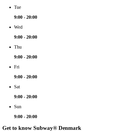
Tue
9:00 - 20:00
Wed
9:00 - 20:00
Thu
9:00 - 20:00
Fri
9:00 - 20:00
Sat
9:00 - 20:00
Sun
9:00 - 20:00
Get to know Subway® Denmark​​​​‌ ‍ ​‍​‍‌‍ ‌ ​‍‌‍‍‌‌‍‌ ‌‍‍‌‌‍ ‍​‍​‍​ ‍‍​‍​‍‌ ​ ‌‍​‌‌‍ ‍‌‍‍‌‌ ‌​‌ ‍‌​‍ ‍‌‍‍‌‌‍ ​‍​‍​‍ ​​‍​‍‌‍‍​‌ ​‍‌‍‌‌‌‍‌‍​‍​‍​ ‍‍​‍​‍‌‍‍​‌ ‌​‌ ‌​‌ ​​‌ ​ ​ ‍‍​‍ ​‍ ‌‍ ‍‌‍ ‌ ​‍‌‍‌​‌‍‍‌‌‍​ ​‍ ‌‌‍​‍‌‍‍‌‌ ‌​‌‍‌‌‌ ​ ​‍ ‌‌‍‌ ‌ ​‍‌‍ ‌ ‌‌‌ ​​​‍ ‌‌ ​ ‌ ‌​‌ ‌‌‌‍‌​‌‍‍‌‌‍ ​‍ ‍‌ ‌‍‌‍‌‌‌ ​‍‌‍​ ‌‍‌‌‌‍ ​​‍ ‍‌‍​‌‌ ​​‌ ​​​‍ ‌‍‍‌‌‍ ‍‌ ‌​‌‍‌‌‌‍ ‍‌ ‌​​‍ ‌‍‌‌‌‍‌​‌‍‍‌‌ ‌​​‍ ‌‍ ‌‌‍ ‌‍‌​‌‍‌‌​ ‌‌ ​​‌ ​‍‌‍‌‌‌ ​ ‌‍‌‌‌‍ ‍‌ ‌​‌‍​‌‌ ‌​‌‍‍‌‌‍ ‌‍ ‍​ ‍ ‌‍‍‌‌‍‌​​ ‌​ ‌‍​ ​ ‌‍‌​​ ‌‌​ ​ ‌‍​‍​ ​‌​ ​​​‍ ‌​ ​‍​ ​‌​ ‌‌​ ​​​‍ ‌​ ‌​‌‍​ ‌‍​ ​ ​​​‍ ‌​ ‍​‌‍‌‌​ ‍‌​ ​‍​‍ ‌​ ‌ ‌‍‌‌​ ​‍​ ​‌​ ​‍​ ​ ​ ​ ‌‍‌‍‌‍​‍​ ‌‌​ ‍​‌‍​‌​ ‍ ‌ ‌​‌ ‍‌‌ ​​‌‍‌‌​ ‌‌ ‌ ‌‍‌‌‌‍​‍‌ ​ ‌‍‍‌‌ ‌​‌‍‌‌‌​‌‍‌‍ ‌‍ ‌ ‌​‌‍‌‌‌ ​‍​ ‍ ‌ ​​‌‍​‌‌ ‌​‌‍‍​​ ‌‌ ‌​‌‍‍‌‌ ‌​‌‍ ​‌‍‌‌​‍‌‌​ ‌‌‌​​‍‌‌ ‌‍‍ ‌‍‌‌‌ ‍‌​‍‌‌​ ​ ‌​‌​​‍‌‌​ ​ ‌​‌​​‍‌‌​ ​‍​ ​‍‌‍‌‌‌‍ ‍​‍‌‌​ ​‍​ ​‍​‍‌‌​ ‌‌‌​‌​​‍ ‍‌ ‌‍‌‍​‌‌‍ ​‌ ‌‌‌‍‌‌​ ‌‍​‍‌‍​‌‌ ​ ‌‍‌‌‌‌‌‌‌ ​‍‌‍ ​​ ‌‌‍‍​‌ ‌​‌ ‌​‌ ​​‌ ​ ​‍‌‌​ ​ ‌​​‌​‍‌‌​ ​‍‌​‌‍​‍‌‌​ ​‍‌​‌‍‌‍ ‍‌‍ ‌ ​‍‌‍‌​‌‍‍‌‌‍​ ​‍ ‌‌‍​‍‌‍‍‌‌ ‌​‌‍‌‌‌ ​ ​‍ ‌‌‍‌ ‌ ​‍‌‍ ‌ ‌‌‌ ​​​‍ ‌‌ ​ ‌ ‌​‌ ‌‌‌‍‌​‌‍‍‌‌‍ ​‍ ‍‌ ‌‍‌‍‌‌‌ ​‍‌‍​ ‌‍‌‌‌‍ ​​‍ ‍‌‍​‌‌ ​​‌ ​​​‍‌‍‌‍‍‌‌‍‌​​ ‌​ ‌‍​ ​ ‌‍‌​​ ‌‌​ ​ ‌‍​‍​ ​‌​ ​​​‍ ‌​ ​‍​ ​‌​ ‌‌​ ​​​‍ ‌​ ‌​‌‍​ ‌‍​ ​ ​​​‍ ‌​ ‍​‌‍‌‌​ ‍‌​ ​‍​‍ ‌​ ‌ ‌‍‌‌​ ​‍​ ​‌​ ​‍​ ​ ​ ​ ‌‍‌‍‌‍​‍​ ‌‌​ ‍​‌‍​‌​‍‌‍‌ ‌​‌ ‍‌‌ ​​‌‍‌‌​ ‌‌ ‌ ‌‍‌‌‌‍​‍‌ ​ ‌‍‍‌‌ ‌​‌‍‌‌‌​‌‍‌‍ ‌‍ ‌ ‌​‌‍‌‌‌ ​‍​‍‌‍‌ ​​‌‍​‌‌ ‌​‌‍‍​​ ‌‌ ‌​‌‍‍‌‌ ‌​‌‍ ​‌‍‌‌​‍‌‌​ ‌‌‌​​‍‌‌ ‌‍‍ ‌‍‌‌‌ ‍‌​‍‌‌​ ​ ‌​‌​​‍‌‌​ ​ ‌​‌​​‍‌‌​ ​‍​ ​‍‌‍‌‌‌‍ ‍​‍‌‌​ ​‍​ ​‍​‍‌‌​ ‌‌‌​‌​​‍ ‍‌ ‌‍‌‍​‌‌‍ ​‌ ‌‌‌‍‌‌​‍‌‍‌ ​​‌‍‌‌‌ ​‍‌ ​ ‌ ​​‌‍‌‌‌‍​ ‌ ‌​‌‍‍‌‌ ‌‍‌‍‌‌​ ‌‌ ​​‌ ‌‌‌‍​‍‌‍ ​‌‍‍‌‌ ​ ‌‍‍​‌‍‌‌‌‍‌​​‍​‍‌ ‌