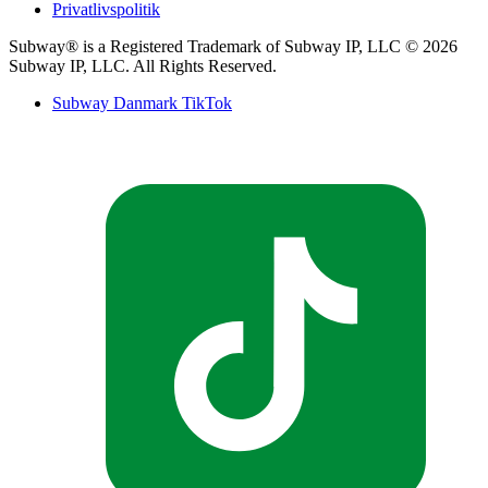
Privatlivspolitik​​​​‌ ‍ ​‍​‍‌‍ ‌ ​‍‌‍‍‌‌‍‌ ‌‍‍‌‌‍ ‍​‍​‍​ ‍‍​‍​‍‌ ​ ‌‍​‌‌‍ ‍‌‍‍‌‌ ‌​‌ ‍‌​‍ ‍‌‍‍‌‌‍ ​‍​‍​‍ ​​‍​‍‌‍‍​‌ ​‍‌‍‌‌‌‍‌‍​‍​‍​ ‍‍​‍​‍‌‍‍​‌ ‌​‌ ‌​‌ ​​‌ ​ ​ ‍‍​‍ ​‍ ‌‍ ‍‌‍ ‌ ​‍‌‍‌​‌‍‍‌‌‍​ ​‍ ‌‌‍​‍‌‍‍‌‌ ‌​‌‍‌‌‌ ​ ​‍ ‌‌‍‌ ‌ ​‍‌‍ ‌ ‌‌‌ ​​​‍ ‌‌ ​ ‌ ‌​‌ ‌‌‌‍‌​‌‍‍‌‌‍ ​‍ ‍‌ ‌‍‌‍‌‌‌ ​‍‌‍​ ‌‍‌‌‌‍ ​​‍ ‍‌‍​‌‌ ​​‌ ​​​‍ ‌‍‍‌‌‍ ‍‌ ‌​‌‍‌‌‌‍ ‍‌ ‌​​‍ ‌‍‌‌‌‍‌​‌‍‍‌‌ ‌​​‍ ‌‍ ‌‌‍ ‌‍‌​‌‍‌‌​ ‌‌ ​​‌ ​‍‌‍‌‌‌ ​ ‌‍‌‌‌‍ ‍‌ ‌​‌‍​‌‌ ‌​‌‍‍‌‌‍ ‌‍ ‍​ ‍ ‌‍‍‌‌‍‌​​ ‌​ ‍‌​ ‍​‌‍​‍‌‍‌​‌‍​‍​ ‌​​ ‌ ​ ​‍​‍ ‌‌‍‌​‌‍​ ‌‍‌‌‌‍‌‍​‍ ‌​ ‌​​ ‍​​ ​‍​ ‌‍​‍ ‌‌‍​‌‌‍​ ‌‍​ ​ ‌ ​‍ ‌​ ​ ​ ​ ​ ‌‌​ ​​‌‍​‌​ ‌‌​ ​‍‌‍​ ‌‍‌​​ ‌​‌‍‌‌​ ‌‌​ ‍ ‌ ‌​‌ ‍‌‌ ​​‌‍‌‌​ ‌‌ ‌ ‌‍‌‌‌‍​‍‌ ​ ‌‍‍‌‌ ‌​‌‍‌‌‌​ ‍‌‍​‌‌ ‌‍‌‍‍‌‌‍‌ ‌‍​‌‌ ‌​‌‍‍‌‌‍ ‌‍ ‍‌​‍‌‌ ‌​‌‍‌‌‌‍ ‌​ ‍ ‌ ​​‌‍​‌‌ ‌​‌‍‍​​ ‌‌‍ ​‌‍​‌‌‍​‍‌‍‌‌‌‍ ​​‍‌‌​ ‌‌‌​​‍‌‌ ‌‍‍ ‌‍‌‌‌ ‍‌​‍‌‌​ ​ ‌​‌​​‍‌‌​ ​ ‌​‌​​‍‌‌​ ​‍​ ​‍‌‍‌​‌‍​‌​‍‌‌​ ​‍​ ​‍​‍‌‌​ ‌‌‌​‌​​‍ ‍‌ ‌‍‌‍​‌‌‍ ​‌ ‌‌‌‍‌‌​ ‌‍​‍‌‍​‌‌ ​ ‌‍‌‌‌‌‌‌‌ ​‍‌‍ ​​ ‌‌‍‍​‌ ‌​‌ ‌​‌ ​​‌ ​ ​‍‌‌​ ​ ‌​​‌​‍‌‌​ ​‍‌​‌‍​‍‌‌​ ​‍‌​‌‍‌‍ ‍‌‍ ‌ ​‍‌‍‌​‌‍‍‌‌‍​ ​‍ ‌‌‍​‍‌‍‍‌‌ ‌​‌‍‌‌‌ ​ ​‍ ‌‌‍‌ ‌ ​‍‌‍ ‌ ‌‌‌ ​​​‍ ‌‌ ​ ‌ ‌​‌ ‌‌‌‍‌​‌‍‍‌‌‍ ​‍ ‍‌ ‌‍‌‍‌‌‌ ​‍‌‍​ ‌‍‌‌‌‍ ​​‍ ‍‌‍​‌‌ ​​‌ ​​​‍‌‍‌‍‍‌‌‍‌​​ ‌​ ‍‌​ ‍​‌‍​‍‌‍‌​‌‍​‍​ ‌​​ ‌ ​ ​‍​‍ ‌‌‍‌​‌‍​ ‌‍‌‌‌‍‌‍​‍ ‌​ ‌​​ ‍​​ ​‍​ ‌‍​‍ ‌‌‍​‌‌‍​ ‌‍​ ​ ‌ ​‍ ‌​ ​ ​ ​ ​ ‌‌​ ​​‌‍​‌​ ‌‌​ ​‍‌‍​ ‌‍‌​​ ‌​‌‍‌‌​ ‌‌​‍‌‍‌ ‌​‌ ‍‌‌ ​​‌‍‌‌​ ‌‌ ‌ ‌‍‌‌‌‍​‍‌ ​ ‌‍‍‌‌ ‌​‌‍‌‌‌​ ‍‌‍​‌‌ ‌‍‌‍‍‌‌‍‌ ‌‍​‌‌ ‌​‌‍‍‌‌‍ ‌‍ ‍‌​‍‌‌ ‌​‌‍‌‌‌‍ ‌​‍‌‍‌ ​​‌‍​‌‌ ‌​‌‍‍​​ ‌‌‍ ​‌‍​‌‌‍​‍‌‍‌‌‌‍ ​​‍‌‌​ ‌‌‌​​‍‌‌ ‌‍‍ ‌‍‌‌‌ ‍‌​‍‌‌​ ​ ‌​‌​​‍‌‌​ ​ ‌​‌​​‍‌‌​ ​‍​ ​‍‌‍‌​‌‍​‌​‍‌‌​ ​‍​ ​‍​‍‌‌​ ‌‌‌​‌​​‍ ‍‌ ‌‍‌‍​‌‌‍ ​‌ ‌‌‌‍‌‌​‍‌‍‌ ​​‌‍‌‌‌ ​‍‌ ​ ‌ ​​‌‍‌‌‌‍​ ‌ ‌​‌‍‍‌‌ ‌‍‌‍‌‌​ ‌‌ ​​‌ ‌‌‌‍​‍‌‍ ​‌‍‍‌‌ ​ ‌‍‍​‌‍‌‌‌‍‌​​‍​‍‌ ‌
Subway® is a Registered Trademark of Subway IP, LLC © 2026
Subway IP, LLC. All Rights Reserved.​​​​‌ ‍ ​‍​‍‌‍ ‌ ​‍‌‍‍‌‌‍‌ ‌‍‍‌‌‍ ‍​‍​‍​ ‍‍​‍​‍‌ ​ ‌‍​‌‌‍ ‍‌‍‍‌‌ ‌​‌ ‍‌​‍ ‍‌‍‍‌‌‍ ​‍​‍​‍ ​​‍​‍‌‍‍​‌ ​‍‌‍‌‌‌‍‌‍​‍​‍​ ‍‍​‍​‍‌‍‍​‌ ‌​‌ ‌​‌ ​​‌ ​ ​ ‍‍​‍ ​‍ ‌‍ ‍‌‍ ‌ ​‍‌‍‌​‌‍‍‌‌‍​ ​‍ ‌‌‍​‍‌‍‍‌‌ ‌​‌‍‌‌‌ ​ ​‍ ‌‌‍‌ ‌ ​‍‌‍ ‌ ‌‌‌ ​​​‍ ‌‌ ​ ‌ ‌​‌ ‌‌‌‍‌​‌‍‍‌‌‍ ​‍ ‍‌ ‌‍‌‍‌‌‌ ​‍‌‍​ ‌‍‌‌‌‍ ​​‍ ‍‌‍​‌‌ ​​‌ ​​​‍ ‌‍‍‌‌‍ ‍‌ ‌​‌‍‌‌‌‍ ‍‌ ‌​​‍ ‌‍‌‌‌‍‌​‌‍‍‌‌ ‌​​‍ ‌‍ ‌‌‍ ‌‍‌​‌‍‌‌​ ‌‌ ​​‌ ​‍‌‍‌‌‌ ​ ‌‍‌‌‌‍ ‍‌ ‌​‌‍​‌‌ ‌​‌‍‍‌‌‍ ‌‍ ‍​ ‍ ‌‍‍‌‌‍‌​​ ‌​ ‌‍​ ​ ‌‍‌​​ ‌‌​ ​ ‌‍​‍​ ​‌​ ​​​‍ ‌​ ​‍​ ​‌​ ‌‌​ ​​​‍ ‌​ ‌​‌‍​ ‌‍​ ​ ​​​‍ ‌​ ‍​‌‍‌‌​ ‍‌​ ​‍​‍ ‌​ ‌ ‌‍‌‌​ ​‍​ ​‌​ ​‍​ ​ ​ ​ ‌‍‌‍‌‍​‍​ ‌‌​ ‍​‌‍​‌​ ‍ ‌ ‌​‌ ‍‌‌ ​​‌‍‌‌​ ‌‌ ‌ ‌‍‌‌‌‍​‍‌ ​ ‌‍‍‌‌ ‌​‌‍‌‌‌​‌‍‌‍ ‌‍ ‌ ‌​‌‍‌‌‌ ​‍​ ‍ ‌ ​​‌‍​‌‌ ‌​‌‍‍​​ ‌‌‍​ ‌‍ ‌ ​​‌ ‍‌‌ ​‍‌‍‍‌‌‍‌ ‌‍‍​‌ ‌​‌​ ‍‌‍ ‌ ‌​‌‍‍‌‌‍​ ‌‍‌‌​‍‌‌​ ‌‌‌​​‍‌‌ ‌‍‍ ‌‍‌‌‌ ‍‌​‍‌‌​ ​ ‌​‌​​‍‌‌​ ​ ‌​‌​​‍‌‌​ ​‍​ ​‍‌‍‌​‌‍​‌​‍‌‌​ ​‍​ ​‍​‍‌‌​ ‌‌‌​‌​​‍ ‍‌ ‌‍‌‍​‌‌‍ ​‌ ‌‌‌‍‌‌​ ‌‍​‍‌‍​‌‌ ​ ‌‍‌‌‌‌‌‌‌ ​‍‌‍ ​​ ‌‌‍‍​‌ ‌​‌ ‌​‌ ​​‌ ​ ​‍‌‌​ ​ ‌​​‌​‍‌‌​ ​‍‌​‌‍​‍‌‌​ ​‍‌​‌‍‌‍ ‍‌‍ ‌ ​‍‌‍‌​‌‍‍‌‌‍​ ​‍ ‌‌‍​‍‌‍‍‌‌ ‌​‌‍‌‌‌ ​ ​‍ ‌‌‍‌ ‌ ​‍‌‍ ‌ ‌‌‌ ​​​‍ ‌‌ ​ ‌ ‌​‌ ‌‌‌‍‌​‌‍‍‌‌‍ ​‍ ‍‌ ‌‍‌‍‌‌‌ ​‍‌‍​ ‌‍‌‌‌‍ ​​‍ ‍‌‍​‌‌ ​​‌ ​​​‍‌‍‌‍‍‌‌‍‌​​ ‌​ ‌‍​ ​ ‌‍‌​​ ‌‌​ ​ ‌‍​‍​ ​‌​ ​​​‍ ‌​ ​‍​ ​‌​ ‌‌​ ​​​‍ ‌​ ‌​‌‍​ ‌‍​ ​ ​​​‍ ‌​ ‍​‌‍‌‌​ ‍‌​ ​‍​‍ ‌​ ‌ ‌‍‌‌​ ​‍​ ​‌​ ​‍​ ​ ​ ​ ‌‍‌‍‌‍​‍​ ‌‌​ ‍​‌‍​‌​‍‌‍‌ ‌​‌ ‍‌‌ ​​‌‍‌‌​ ‌‌ ‌ ‌‍‌‌‌‍​‍‌ ​ ‌‍‍‌‌ ‌​‌‍‌‌‌​‌‍‌‍ ‌‍ ‌ ‌​‌‍‌‌‌ ​‍​‍‌‍‌ ​​‌‍​‌‌ ‌​‌‍‍​​ ‌‌‍​ ‌‍ ‌ ​​‌ ‍‌‌ ​‍‌‍‍‌‌‍‌ ‌‍‍​‌ ‌​‌​ ‍‌‍ ‌ ‌​‌‍‍‌‌‍​ ‌‍‌‌​‍‌‌​ ‌‌‌​​‍‌‌ ‌‍‍ ‌‍‌‌‌ ‍‌​‍‌‌​ ​ ‌​‌​​‍‌‌​ ​ ‌​‌​​‍‌‌​ ​‍​ ​‍‌‍‌​‌‍​‌​‍‌‌​ ​‍​ ​‍​‍‌‌​ ‌‌‌​‌​​‍ ‍‌ ‌‍‌‍​‌‌‍ ​‌ ‌‌‌‍‌‌​‍‌‍‌ ​​‌‍‌‌‌ ​‍‌ ​ ‌ ​​‌‍‌‌‌‍​ ‌ ‌​‌‍‍‌‌ ‌‍‌‍‌‌​ ‌‌ ​​‌ ‌‌‌‍​‍‌‍ ​‌‍‍‌‌ ​ ‌‍‍​‌‍‌‌‌‍‌​​‍​‍‌ ‌
Subway Danmark TikTok