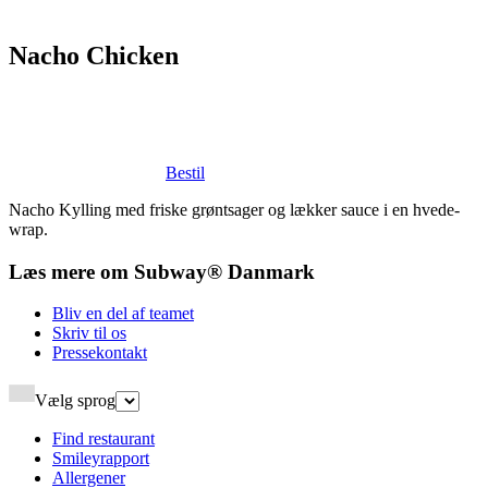
Nacho Chicken​​​​‌ ‍ ​‍​‍‌‍ ‌ ​‍‌‍‍‌‌‍‌ ‌‍‍‌‌‍ ‍​‍​‍​ ‍‍​‍​‍‌ ​ ‌‍​‌‌‍ ‍‌‍‍‌‌ ‌​‌ ‍‌​‍ ‍‌‍‍‌‌‍ ​‍​‍​‍ ​​‍​‍‌‍‍​‌ ​‍‌‍‌‌‌‍‌‍​‍​‍​ ‍‍​‍​‍‌‍‍​‌ ‌​‌ ‌​‌ ​​‌ ​ ​ ‍‍​‍ ​‍ ‌‍ ‍‌‍ ‌ ​‍‌‍‌​‌‍‍‌‌‍​ ​‍ ‌‌‍​‍‌‍‍‌‌ ‌​‌‍‌‌‌ ​ ​‍ ‌‌‍‌ ‌ ​‍‌‍ ‌ ‌‌‌ ​​​‍ ‌‌ ​ ‌ ‌​‌ ‌‌‌‍‌​‌‍‍‌‌‍ ​‍ ‍‌ ‌‍‌‍‌‌‌ ​‍‌‍​ ‌‍‌‌‌‍ ​​‍ ‍‌‍​‌‌ ​​‌ ​​​‍ ‌‍‍‌‌‍ ‍‌ ‌​‌‍‌‌‌‍ ‍‌ ‌​​‍ ‌‍‌‌‌‍‌​‌‍‍‌‌ ‌​​‍ ‌‍ ‌‌‍ ‌‍‌​‌‍‌‌​ ‌‌ ​​‌ ​‍‌‍‌‌‌ ​ ‌‍‌‌‌‍ ‍‌ ‌​‌‍​‌‌ ‌​‌‍‍‌‌‍ ‌‍ ‍​ ‍ ‌‍‍‌‌‍‌​​ ‌​ ‌‌​ ‍​​ ​ ‌‍‌​‌‍​ ​ ‌​‌‍‌​‌‍‌‍​‍ ‌‌‍​ ​ ‌‍‌‍​ ​ ​‌​‍ ‌​ ‌​​ ‌ ​ ‌‌​ ‌​​‍ ‌‌‍​‌​ ‌ ‌‍​‍​ ​‍​‍ ‌​ ‌ ‌‍‌​‌‍‌‍​ ​‌​ ​‌​ ​‌​ ‍‌‌‍‌​‌‍​ ‌‍​ ‌‍‌​​ ​‌​ ‍ ‌ ‌​‌ ‍‌‌ ​​‌‍‌‌​ ‌‌ ​​‌ ​‍‌‍ ‌‍‌​‌ ‌‌‌‍​ ‌ ‌​​ ‍ ‌ ​​‌‍​‌‌ ‌​‌‍‍​​ ‌‌‍ ‍‌‍​‌‌‍ ‌‌‍‌‌​‍‌‌​ ‌‌‌​​‍‌‌ ‌‍‍ ‌‍‌‌‌ ‍‌​‍‌‌​ ​ ‌​‌​​‍‌‌​ ​ ‌​‌​​‍‌‌​ ​‍​ ​‍‌‍‌​‌‍​‌​‍‌‌​ ​‍​ ​‍​‍‌‌​ ‌‌‌​‌​​‍ ‍‌ ‌‍‌‍​‌‌‍ ​‌ ‌‌‌‍‌‌​ ‌‍​‍‌‍​‌‌ ​ ‌‍‌‌‌‌‌‌‌ ​‍‌‍ ​​ ‌‌‍‍​‌ ‌​‌ ‌​‌ ​​‌ ​ ​‍‌‌​ ​ ‌​​‌​‍‌‌​ ​‍‌​‌‍​‍‌‌​ ​‍‌​‌‍‌‍ ‍‌‍ ‌ ​‍‌‍‌​‌‍‍‌‌‍​ ​‍ ‌‌‍​‍‌‍‍‌‌ ‌​‌‍‌‌‌ ​ ​‍ ‌‌‍‌ ‌ ​‍‌‍ ‌ ‌‌‌ ​​​‍ ‌‌ ​ ‌ ‌​‌ ‌‌‌‍‌​‌‍‍‌‌‍ ​‍ ‍‌ ‌‍‌‍‌‌‌ ​‍‌‍​ ‌‍‌‌‌‍ ​​‍ ‍‌‍​‌‌ ​​‌ ​​​‍‌‍‌‍‍‌‌‍‌​​ ‌​ ‌‌​ ‍​​ ​ ‌‍‌​‌‍​ ​ ‌​‌‍‌​‌‍‌‍​‍ ‌‌‍​ ​ ‌‍‌‍​ ​ ​‌​‍ ‌​ ‌​​ ‌ ​ ‌‌​ ‌​​‍ ‌‌‍​‌​ ‌ ‌‍​‍​ ​‍​‍ ‌​ ‌ ‌‍‌​‌‍‌‍​ ​‌​ ​‌​ ​‌​ ‍‌‌‍‌​‌‍​ ‌‍​ ‌‍‌​​ ​‌​‍‌‍‌ ‌​‌ ‍‌‌ ​​‌‍‌‌​ ‌‌ ​​‌ ​‍‌‍ ‌‍‌​‌ ‌‌‌‍​ ‌ ‌​​‍‌‍‌ ​​‌‍​‌‌ ‌​‌‍‍​​ ‌‌‍ ‍‌‍​‌‌‍ ‌‌‍‌‌​‍‌‌​ ‌‌‌​​‍‌‌ ‌‍‍ ‌‍‌‌‌ ‍‌​‍‌‌​ ​ ‌​‌​​‍‌‌​ ​ ‌​‌​​‍‌‌​ ​‍​ ​‍‌‍‌​‌‍​‌​‍‌‌​ ​‍​ ​‍​‍‌‌​ ‌‌‌​‌​​‍ ‍‌ ‌‍‌‍​‌‌‍ ​‌ ‌‌‌‍‌‌​‍‌‍‌ ​​‌‍‌‌‌ ​‍‌ ​ ‌ ​​‌‍‌‌‌‍​ ‌ ‌​‌‍‍‌‌ ‌‍‌‍‌‌​ ‌‌ ​​‌ ‌‌‌‍​‍‌‍ ​‌‍‍‌‌ ​ ‌‍‍​‌‍‌‌‌‍‌​​‍​‍‌ ‌
Bestil
Nacho Kylling med friske grøntsager og lækker sauce i en hvede-
wrap.​​​​‌ ‍ ​‍​‍‌‍ ‌ ​‍‌‍‍‌‌‍‌ ‌‍‍‌‌‍ ‍​‍​‍​ ‍‍​‍​‍‌ ​ ‌‍​‌‌‍ ‍‌‍‍‌‌ ‌​‌ ‍‌​‍ ‍‌‍‍‌‌‍ ​‍​‍​‍ ​​‍​‍‌‍‍​‌ ​‍‌‍‌‌‌‍‌‍​‍​‍​ ‍‍​‍​‍‌‍‍​‌ ‌​‌ ‌​‌ ​​‌ ​ ​ ‍‍​‍ ​‍ ‌‍ ‍‌‍ ‌ ​‍‌‍‌​‌‍‍‌‌‍​ ​‍ ‌‌‍​‍‌‍‍‌‌ ‌​‌‍‌‌‌ ​ ​‍ ‌‌‍‌ ‌ ​‍‌‍ ‌ ‌‌‌ ​​​‍ ‌‌ ​ ‌ ‌​‌ ‌‌‌‍‌​‌‍‍‌‌‍ ​‍ ‍‌ ‌‍‌‍‌‌‌ ​‍‌‍​ ‌‍‌‌‌‍ ​​‍ ‍‌‍​‌‌ ​​‌ ​​​‍ ‌‍‍‌‌‍ ‍‌ ‌​‌‍‌‌‌‍ ‍‌ ‌​​‍ ‌‍‌‌‌‍‌​‌‍‍‌‌ ‌​​‍ ‌‍ ‌‌‍ ‌‍‌​‌‍‌‌​ ‌‌ ​​‌ ​‍‌‍‌‌‌ ​ ‌‍‌‌‌‍ ‍‌ ‌​‌‍​‌‌ ‌​‌‍‍‌‌‍ ‌‍ ‍​ ‍ ‌‍‍‌‌‍‌​​ ‌​ ‌‌​ ‍​​ ​ ‌‍‌​‌‍​ ​ ‌​‌‍‌​‌‍‌‍​‍ ‌‌‍​ ​ ‌‍‌‍​ ​ ​‌​‍ ‌​ ‌​​ ‌ ​ ‌‌​ ‌​​‍ ‌‌‍​‌​ ‌ ‌‍​‍​ ​‍​‍ ‌​ ‌ ‌‍‌​‌‍‌‍​ ​‌​ ​‌​ ​‌​ ‍‌‌‍‌​‌‍​ ‌‍​ ‌‍‌​​ ​‌​ ‍ ‌ ‌​‌ ‍‌‌ ​​‌‍‌‌​ ‌‌ ​​‌ ​‍‌‍ ‌‍‌​‌ ‌‌‌‍​ ‌ ‌​​ ‍ ‌ ​​‌‍​‌‌ ‌​‌‍‍​​ ‌‌‍‌​‌‍‌‌‌ ​ ‌‍​ ‌ ​‍‌‍‍‌‌ ​​‌ ‌​‌‍‍‌‌‍ ‌‍ ‍​‍‌‌​ ‌‌‌​​‍‌‌ ‌‍‍ ‌‍‌‌‌ ‍‌​‍‌‌​ ​ ‌​‌​​‍‌‌​ ​ ‌​‌​​‍‌‌​ ​‍​ ​‍‌‍‌​‌‍​‌​‍‌‌​ ​‍​ ​‍​‍‌‌​ ‌‌‌​‌​​‍ ‍‌ ‌‍‌‍​‌‌‍ ​‌ ‌‌‌‍‌‌​‍ ‍‌ ‌‍‌‍​‌‌‍ ​‌ ‌‌‌‍‌‌​‍‌‌​ ‌‌‌​​‍‌‌ ‌‍‍ ‌‍‌‌‌ ‍‌​‍‌‌​ ​ ‌​‌​​‍‌‌​ ​ ‌​‌​​‍‌‌​ ​‍​ ​‍​ ‌​​ ‌‌‌‍‌​​ ‌‍​ ‍‌​ ‌‌‌‍​‍​ ‌‌​ ‍‌‌‍​ ​ ​​​ ​ ​‍‌‌​ ​‍​ ​‍​‍‌‌​ ‌‌‌​‌​​‍ ‍‌‍​ ‌‍‍​‌‍‍‌‌‍ ​‌‍‌​‌ ​‍‌‍‌‌‌‍ ‍​‍‌‌​ ‌‌‌​​‍‌‌ ‌‍‍ ‌‍‌‌‌ ‍‌​‍‌‌​ ​ ‌​‌​​‍‌‌​ ​ ‌​‌​​‍‌‌​ ​‍​ ​‍‌‍​ ‌‍‌​​ ​​​ ‌‌‌‍​‍​ ‌ ‌‍​ ​ ‌​​ ​​‌‍​ ‌‍​ ‌‍​ ​‍‌‌​ ​‍​ ​‍​‍‌‌​ ‌‌‌​‌​​‍ ‍‌ ‌​‌‍‌‌‌ ‍​‌ ‌​​ ‌‍​‍‌‍​‌‌ ​ ‌‍‌‌‌‌‌‌‌ ​‍‌‍ ​​ ‌‌‍‍​‌ ‌​‌ ‌​‌ ​​‌ ​ ​‍‌‌​ ​ ‌​​‌​‍‌‌​ ​‍‌​‌‍​‍‌‌​ ​‍‌​‌‍‌‍ ‍‌‍ ‌ ​‍‌‍‌​‌‍‍‌‌‍​ ​‍ ‌‌‍​‍‌‍‍‌‌ ‌​‌‍‌‌‌ ​ ​‍ ‌‌‍‌ ‌ ​‍‌‍ ‌ ‌‌‌ ​​​‍ ‌‌ ​ ‌ ‌​‌ ‌‌‌‍‌​‌‍‍‌‌‍ ​‍ ‍‌ ‌‍‌‍‌‌‌ ​‍‌‍​ ‌‍‌‌‌‍ ​​‍ ‍‌‍​‌‌ ​​‌ ​​​‍‌‍‌‍‍‌‌‍‌​​ ‌​ ‌‌​ ‍​​ ​ ‌‍‌​‌‍​ ​ ‌​‌‍‌​‌‍‌‍​‍ ‌‌‍​ ​ ‌‍‌‍​ ​ ​‌​‍ ‌​ ‌​​ ‌ ​ ‌‌​ ‌​​‍ ‌‌‍​‌​ ‌ ‌‍​‍​ ​‍​‍ ‌​ ‌ ‌‍‌​‌‍‌‍​ ​‌​ ​‌​ ​‌​ ‍‌‌‍‌​‌‍​ ‌‍​ ‌‍‌​​ ​‌​‍‌‍‌ ‌​‌ ‍‌‌ ​​‌‍‌‌​ ‌‌ ​​‌ ​‍‌‍ ‌‍‌​‌ ‌‌‌‍​ ‌ ‌​​‍‌‍‌ ​​‌‍​‌‌ ‌​‌‍‍​​ ‌‌‍‌​‌‍‌‌‌ ​ ‌‍​ ‌ ​‍‌‍‍‌‌ ​​‌ ‌​‌‍‍‌‌‍ ‌‍ ‍​‍‌‌​ ‌‌‌​​‍‌‌ ‌‍‍ ‌‍‌‌‌ ‍‌​‍‌‌​ ​ ‌​‌​​‍‌‌​ ​ ‌​‌​​‍‌‌​ ​‍​ ​‍‌‍‌​‌‍​‌​‍‌‌​ ​‍​ ​‍​‍‌‌​ ‌‌‌​‌​​‍ ‍‌ ‌‍‌‍​‌‌‍ ​‌ ‌‌‌‍‌‌​‍ ‍‌ ‌‍‌‍​‌‌‍ ​‌ ‌‌‌‍‌‌​‍‌‌​ ‌‌‌​​‍‌‌ ‌‍‍ ‌‍‌‌‌ ‍‌​‍‌‌​ ​ ‌​‌​​‍‌‌​ ​ ‌​‌​​‍‌‌​ ​‍​ ​‍​ ‌​​ ‌‌‌‍‌​​ ‌‍​ ‍‌​ ‌‌‌‍​‍​ ‌‌​ ‍‌‌‍​ ​ ​​​ ​ ​‍‌‌​ ​‍​ ​‍​‍‌‌​ ‌‌‌​‌​​‍ ‍‌‍​ ‌‍‍​‌‍‍‌‌‍ ​‌‍‌​‌ ​‍‌‍‌‌‌‍ ‍​‍‌‌​ ‌‌‌​​‍‌‌ ‌‍‍ ‌‍‌‌‌ ‍‌​‍‌‌​ ​ ‌​‌​​‍‌‌​ ​ ‌​‌​​‍‌‌​ ​‍​ ​‍‌‍​ ‌‍‌​​ ​​​ ‌‌‌‍​‍​ ‌ ‌‍​ ​ ‌​​ ​​‌‍​ ‌‍​ ‌‍​ ​‍‌‌​ ​‍​ ​‍​‍‌‌​ ‌‌‌​‌​​‍ ‍‌ ‌​‌‍‌‌‌ ‍​‌ ‌​​‍‌‍‌ ​​‌‍‌‌‌ ​‍‌ ​ ‌ ​​‌‍‌‌‌‍​ ‌ ‌​‌‍‍‌‌ ‌‍‌‍‌‌​ ‌‌ ​​‌ ‌‌‌‍​‍‌‍ ​‌‍‍‌‌ ​ ‌‍‍​‌‍‌‌‌‍‌​​‍​‍‌ ‌
Læs mere om Subway® Danmark​​​​‌ ‍ ​‍​‍‌‍ ‌ ​‍‌‍‍‌‌‍‌ ‌‍‍‌‌‍ ‍​‍​‍​ ‍‍​‍​‍‌ ​ ‌‍​‌‌‍ ‍‌‍‍‌‌ ‌​‌ ‍‌​‍ ‍‌‍‍‌‌‍ ​‍​‍​‍ ​​‍​‍‌‍‍​‌ ​‍‌‍‌‌‌‍‌‍​‍​‍​ ‍‍​‍​‍‌‍‍​‌ ‌​‌ ‌​‌ ​​‌ ​ ​ ‍‍​‍ ​‍ ‌‍ ‍‌‍ ‌ ​‍‌‍‌​‌‍‍‌‌‍​ ​‍ ‌‌‍​‍‌‍‍‌‌ ‌​‌‍‌‌‌ ​ ​‍ ‌‌‍‌ ‌ ​‍‌‍ ‌ ‌‌‌ ​​​‍ ‌‌ ​ ‌ ‌​‌ ‌‌‌‍‌​‌‍‍‌‌‍ ​‍ ‍‌ ‌‍‌‍‌‌‌ ​‍‌‍​ ‌‍‌‌‌‍ ​​‍ ‍‌‍​‌‌ ​​‌ ​​​‍ ‌‍‍‌‌‍ ‍‌ ‌​‌‍‌‌‌‍ ‍‌ ‌​​‍ ‌‍‌‌‌‍‌​‌‍‍‌‌ ‌​​‍ ‌‍ ‌‌‍ ‌‍‌​‌‍‌‌​ ‌‌ ​​‌ ​‍‌‍‌‌‌ ​ ‌‍‌‌‌‍ ‍‌ ‌​‌‍​‌‌ ‌​‌‍‍‌‌‍ ‌‍ ‍​ ‍ ‌‍‍‌‌‍‌​​ ‌​ ‌‍​ ​ ‌‍‌​​ ‌‌​ ​ ‌‍​‍​ ​‌​ ​​​‍ ‌​ ​‍​ ​‌​ ‌‌​ ​​​‍ ‌​ ‌​‌‍​ ‌‍​ ​ ​​​‍ ‌​ ‍​‌‍‌‌​ ‍‌​ ​‍​‍ ‌​ ‌ ‌‍‌‌​ ​‍​ ​‌​ ​‍​ ​ ​ ​ ‌‍‌‍‌‍​‍​ ‌‌​ ‍​‌‍​‌​ ‍ ‌ ‌​‌ ‍‌‌ ​​‌‍‌‌​ ‌‌ ‌ ‌‍‌‌‌‍​‍‌ ​ ‌‍‍‌‌ ‌​‌‍‌‌‌​‌‍‌‍ ‌‍ ‌ ‌​‌‍‌‌‌ ​‍​ ‍ ‌ ​​‌‍​‌‌ ‌​‌‍‍​​ ‌‌ ‌​‌‍‍‌‌ ‌​‌‍ ​‌‍‌‌​‍‌‌​ ‌‌‌​​‍‌‌ ‌‍‍ ‌‍‌‌‌ ‍‌​‍‌‌​ ​ ‌​‌​​‍‌‌​ ​ ‌​‌​​‍‌‌​ ​‍​ ​‍‌‍‌​‌‍​‌​‍‌‌​ ​‍​ ​‍​‍‌‌​ ‌‌‌​‌​​‍ ‍‌ ‌‍‌‍​‌‌‍ ​‌ ‌‌‌‍‌‌​ ‌‍​‍‌‍​‌‌ ​ ‌‍‌‌‌‌‌‌‌ ​‍‌‍ ​​ ‌‌‍‍​‌ ‌​‌ ‌​‌ ​​‌ ​ ​‍‌‌​ ​ ‌​​‌​‍‌‌​ ​‍‌​‌‍​‍‌‌​ ​‍‌​‌‍‌‍ ‍‌‍ ‌ ​‍‌‍‌​‌‍‍‌‌‍​ ​‍ ‌‌‍​‍‌‍‍‌‌ ‌​‌‍‌‌‌ ​ ​‍ ‌‌‍‌ ‌ ​‍‌‍ ‌ ‌‌‌ ​​​‍ ‌‌ ​ ‌ ‌​‌ ‌‌‌‍‌​‌‍‍‌‌‍ ​‍ ‍‌ ‌‍‌‍‌‌‌ ​‍‌‍​ ‌‍‌‌‌‍ ​​‍ ‍‌‍​‌‌ ​​‌ ​​​‍‌‍‌‍‍‌‌‍‌​​ ‌​ ‌‍​ ​ ‌‍‌​​ ‌‌​ ​ ‌‍​‍​ ​‌​ ​​​‍ ‌​ ​‍​ ​‌​ ‌‌​ ​​​‍ ‌​ ‌​‌‍​ ‌‍​ ​ ​​​‍ ‌​ ‍​‌‍‌‌​ ‍‌​ ​‍​‍ ‌​ ‌ ‌‍‌‌​ ​‍​ ​‌​ ​‍​ ​ ​ ​ ‌‍‌‍‌‍​‍​ ‌‌​ ‍​‌‍​‌​‍‌‍‌ ‌​‌ ‍‌‌ ​​‌‍‌‌​ ‌‌ ‌ ‌‍‌‌‌‍​‍‌ ​ ‌‍‍‌‌ ‌​‌‍‌‌‌​‌‍‌‍ ‌‍ ‌ ‌​‌‍‌‌‌ ​‍​‍‌‍‌ ​​‌‍​‌‌ ‌​‌‍‍​​ ‌‌ ‌​‌‍‍‌‌ ‌​‌‍ ​‌‍‌‌​‍‌‌​ ‌‌‌​​‍‌‌ ‌‍‍ ‌‍‌‌‌ ‍‌​‍‌‌​ ​ ‌​‌​​‍‌‌​ ​ ‌​‌​​‍‌‌​ ​‍​ ​‍‌‍‌​‌‍​‌​‍‌‌​ ​‍​ ​‍​‍‌‌​ ‌‌‌​‌​​‍ ‍‌ ‌‍‌‍​‌‌‍ ​‌ ‌‌‌‍‌‌​‍‌‍‌ ​​‌‍‌‌‌ ​‍‌ ​ ‌ ​​‌‍‌‌‌‍​ ‌ ‌​‌‍‍‌‌ ‌‍‌‍‌‌​ ‌‌ ​​‌ ‌‌‌‍​‍‌‍ ​‌‍‍‌‌ ​ ‌‍‍​‌‍‌‌‌‍‌​​‍​‍‌ ‌
Bliv en del af teamet​​​​‌ ‍ ​‍​‍‌‍ ‌ ​‍‌‍‍‌‌‍‌ ‌‍‍‌‌‍ ‍​‍​‍​ ‍‍​‍​‍‌ ​ ‌‍​‌‌‍ ‍‌‍‍‌‌ ‌​‌ ‍‌​‍ ‍‌‍‍‌‌‍ ​‍​‍​‍ ​​‍​‍‌‍‍​‌ ​‍‌‍‌‌‌‍‌‍​‍​‍​ ‍‍​‍​‍‌‍‍​‌ ‌​‌ ‌​‌ ​​‌ ​ ​ ‍‍​‍ ​‍ ‌‍ ‍‌‍ ‌ ​‍‌‍‌​‌‍‍‌‌‍​ ​‍ ‌‌‍​‍‌‍‍‌‌ ‌​‌‍‌‌‌ ​ ​‍ ‌‌‍‌ ‌ ​‍‌‍ ‌ ‌‌‌ ​​​‍ ‌‌ ​ ‌ ‌​‌ ‌‌‌‍‌​‌‍‍‌‌‍ ​‍ ‍‌ ‌‍‌‍‌‌‌ ​‍‌‍​ ‌‍‌‌‌‍ ​​‍ ‍‌‍​‌‌ ​​‌ ​​​‍ ‌‍‍‌‌‍ ‍‌ ‌​‌‍‌‌‌‍ ‍‌ ‌​​‍ ‌‍‌‌‌‍‌​‌‍‍‌‌ ‌​​‍ ‌‍ ‌‌‍ ‌‍‌​‌‍‌‌​ ‌‌ ​​‌ ​‍‌‍‌‌‌ ​ ‌‍‌‌‌‍ ‍‌ ‌​‌‍​‌‌ ‌​‌‍‍‌‌‍ ‌‍ ‍​ ‍ ‌‍‍‌‌‍‌​​ ‌‌‍‌​​ ‍​​ ​​‌‍‌​​ ​‌‌‍‌‍‌‍​‌​ ‌ ​‍ ‌‌‍​‌​ ​‍​ ‍​​ ‍‌​‍ ‌​ ‌​‌‍‌‌​ ​ ​ ​‌​‍ ‌‌‍​‍​ ​‌‌‍‌​​ ‌‍​‍ ‌​ ‌‍​ ‌​​ ‌‍​ ​‍​ ‌‍​ ‌‌​ ‍​​ ‌ ​ ‌‌​ ​‍​ ‌‍​ ‌‌​ ‍ ‌ ‌​‌ ‍‌‌ ​​‌‍‌‌​ ‌‌ ‌ ‌‍‌‌‌‍​‍‌ ​ ‌‍‍‌‌ ‌​‌‍‌‌‌​ ‍‌‍​‌‌ ‌‍‌‍‍‌‌‍‌ ‌‍​‌‌ ‌​‌‍‍‌‌‍ ‌‍ ‍‌​‍‌‌ ‌​‌‍‌‌‌‍ ‌​ ‍ ‌ ​​‌‍​‌‌ ‌​‌‍‍​​ ‌‌‍ ​‌‍​‌‌‍​‍‌‍‌‌‌‍ ​​‍‌‌​ ‌‌‌​​‍‌‌ ‌‍‍ ‌‍‌‌‌ ‍‌​‍‌‌​ ​ ‌​‌​​‍‌‌​ ​ ‌​‌​​‍‌‌​ ​‍​ ​‍‌‍‌​‌‍​‌​‍‌‌​ ​‍​ ​‍​‍‌‌​ ‌‌‌​‌​​‍ ‍‌ ‌‍‌‍​‌‌‍ ​‌ ‌‌‌‍‌‌​ ‌‍​‍‌‍​‌‌ ​ ‌‍‌‌‌‌‌‌‌ ​‍‌‍ ​​ ‌‌‍‍​‌ ‌​‌ ‌​‌ ​​‌ ​ ​‍‌‌​ ​ ‌​​‌​‍‌‌​ ​‍‌​‌‍​‍‌‌​ ​‍‌​‌‍‌‍ ‍‌‍ ‌ ​‍‌‍‌​‌‍‍‌‌‍​ ​‍ ‌‌‍​‍‌‍‍‌‌ ‌​‌‍‌‌‌ ​ ​‍ ‌‌‍‌ ‌ ​‍‌‍ ‌ ‌‌‌ ​​​‍ ‌‌ ​ ‌ ‌​‌ ‌‌‌‍‌​‌‍‍‌‌‍ ​‍ ‍‌ ‌‍‌‍‌‌‌ ​‍‌‍​ ‌‍‌‌‌‍ ​​‍ ‍‌‍​‌‌ ​​‌ ​​​‍‌‍‌‍‍‌‌‍‌​​ ‌‌‍‌​​ ‍​​ ​​‌‍‌​​ ​‌‌‍‌‍‌‍​‌​ ‌ ​‍ ‌‌‍​‌​ ​‍​ ‍​​ ‍‌​‍ ‌​ ‌​‌‍‌‌​ ​ ​ ​‌​‍ ‌‌‍​‍​ ​‌‌‍‌​​ ‌‍​‍ ‌​ ‌‍​ ‌​​ ‌‍​ ​‍​ ‌‍​ ‌‌​ ‍​​ ‌ ​ ‌‌​ ​‍​ ‌‍​ ‌‌​‍‌‍‌ ‌​‌ ‍‌‌ ​​‌‍‌‌​ ‌‌ ‌ ‌‍‌‌‌‍​‍‌ ​ ‌‍‍‌‌ ‌​‌‍‌‌‌​ ‍‌‍​‌‌ ‌‍‌‍‍‌‌‍‌ ‌‍​‌‌ ‌​‌‍‍‌‌‍ ‌‍ ‍‌​‍‌‌ ‌​‌‍‌‌‌‍ ‌​‍‌‍‌ ​​‌‍​‌‌ ‌​‌‍‍​​ ‌‌‍ ​‌‍​‌‌‍​‍‌‍‌‌‌‍ ​​‍‌‌​ ‌‌‌​​‍‌‌ ‌‍‍ ‌‍‌‌‌ ‍‌​‍‌‌​ ​ ‌​‌​​‍‌‌​ ​ ‌​‌​​‍‌‌​ ​‍​ ​‍‌‍‌​‌‍​‌​‍‌‌​ ​‍​ ​‍​‍‌‌​ ‌‌‌​‌​​‍ ‍‌ ‌‍‌‍​‌‌‍ ​‌ ‌‌‌‍‌‌​‍‌‍‌ ​​‌‍‌‌‌ ​‍‌ ​ ‌ ​​‌‍‌‌‌‍​ ‌ ‌​‌‍‍‌‌ ‌‍‌‍‌‌​ ‌‌ ​​‌ ‌‌‌‍​‍‌‍ ​‌‍‍‌‌ ​ ‌‍‍​‌‍‌‌‌‍‌​​‍​‍‌ ‌
Skriv til os​​​​‌ ‍ ​‍​‍‌‍ ‌ ​‍‌‍‍‌‌‍‌ ‌‍‍‌‌‍ ‍​‍​‍​ ‍‍​‍​‍‌ ​ ‌‍​‌‌‍ ‍‌‍‍‌‌ ‌​‌ ‍‌​‍ ‍‌‍‍‌‌‍ ​‍​‍​‍ ​​‍​‍‌‍‍​‌ ​‍‌‍‌‌‌‍‌‍​‍​‍​ ‍‍​‍​‍‌‍‍​‌ ‌​‌ ‌​‌ ​​‌ ​ ​ ‍‍​‍ ​‍ ‌‍ ‍‌‍ ‌ ​‍‌‍‌​‌‍‍‌‌‍​ ​‍ ‌‌‍​‍‌‍‍‌‌ ‌​‌‍‌‌‌ ​ ​‍ ‌‌‍‌ ‌ ​‍‌‍ ‌ ‌‌‌ ​​​‍ ‌‌ ​ ‌ ‌​‌ ‌‌‌‍‌​‌‍‍‌‌‍ ​‍ ‍‌ ‌‍‌‍‌‌‌ ​‍‌‍​ ‌‍‌‌‌‍ ​​‍ ‍‌‍​‌‌ ​​‌ ​​​‍ ‌‍‍‌‌‍ ‍‌ ‌​‌‍‌‌‌‍ ‍‌ ‌​​‍ ‌‍‌‌‌‍‌​‌‍‍‌‌ ‌​​‍ ‌‍ ‌‌‍ ‌‍‌​‌‍‌‌​ ‌‌ ​​‌ ​‍‌‍‌‌‌ ​ ‌‍‌‌‌‍ ‍‌ ‌​‌‍​‌‌ ‌​‌‍‍‌‌‍ ‌‍ ‍​ ‍ ‌‍‍‌‌‍‌​​ ‌‌‍​‍​ ‌ ​ ​‍‌‍‌‍​ ​​‌‍​‌​ ​‍​ ‌‍​‍ ‌​ ​​‌‍​ ​ ‌ ​ ​‍​‍ ‌​ ‌​‌‍‌​​ ‌ ​ ‌‍​‍ ‌‌‍​‍​ ‌​​ ‌ ‌‍‌‌​‍ ‌​ ​ ​ ‍‌‌‍​‌‌‍‌‍‌‍​‌​ ​‍​ ​‍‌‍​ ‌‍‌‍‌‍‌‍​ ‌‍​ ​‌​ ‍ ‌ ‌​‌ ‍‌‌ ​​‌‍‌‌​ ‌‌ ‌ ‌‍‌‌‌‍​‍‌ ​ ‌‍‍‌‌ ‌​‌‍‌‌‌​ ‍‌‍​‌‌ ‌‍‌‍‍‌‌‍‌ ‌‍​‌‌ ‌​‌‍‍‌‌‍ ‌‍ ‍‌​‍‌‌ ‌​‌‍‌‌‌‍ ‌​ ‍ ‌ ​​‌‍​‌‌ ‌​‌‍‍​​ ‌‌‍ ​‌‍​‌‌‍​‍‌‍‌‌‌‍ ​​‍‌‌​ ‌‌‌​​‍‌‌ ‌‍‍ ‌‍‌‌‌ ‍‌​‍‌‌​ ​ ‌​‌​​‍‌‌​ ​ ‌​‌​​‍‌‌​ ​‍​ ​‍‌‍‌​‌‍​‌​‍‌‌​ ​‍​ ​‍​‍‌‌​ ‌‌‌​‌​​‍ ‍‌ ‌‍‌‍​‌‌‍ ​‌ ‌‌‌‍‌‌​ ‌‍​‍‌‍​‌‌ ​ ‌‍‌‌‌‌‌‌‌ ​‍‌‍ ​​ ‌‌‍‍​‌ ‌​‌ ‌​‌ ​​‌ ​ ​‍‌‌​ ​ ‌​​‌​‍‌‌​ ​‍‌​‌‍​‍‌‌​ ​‍‌​‌‍‌‍ ‍‌‍ ‌ ​‍‌‍‌​‌‍‍‌‌‍​ ​‍ ‌‌‍​‍‌‍‍‌‌ ‌​‌‍‌‌‌ ​ ​‍ ‌‌‍‌ ‌ ​‍‌‍ ‌ ‌‌‌ ​​​‍ ‌‌ ​ ‌ ‌​‌ ‌‌‌‍‌​‌‍‍‌‌‍ ​‍ ‍‌ ‌‍‌‍‌‌‌ ​‍‌‍​ ‌‍‌‌‌‍ ​​‍ ‍‌‍​‌‌ ​​‌ ​​​‍‌‍‌‍‍‌‌‍‌​​ ‌‌‍​‍​ ‌ ​ ​‍‌‍‌‍​ ​​‌‍​‌​ ​‍​ ‌‍​‍ ‌​ ​​‌‍​ ​ ‌ ​ ​‍​‍ ‌​ ‌​‌‍‌​​ ‌ ​ ‌‍​‍ ‌‌‍​‍​ ‌​​ ‌ ‌‍‌‌​‍ ‌​ ​ ​ ‍‌‌‍​‌‌‍‌‍‌‍​‌​ ​‍​ ​‍‌‍​ ‌‍‌‍‌‍‌‍​ ‌‍​ ​‌​‍‌‍‌ ‌​‌ ‍‌‌ ​​‌‍‌‌​ ‌‌ ‌ ‌‍‌‌‌‍​‍‌ ​ ‌‍‍‌‌ ‌​‌‍‌‌‌​ ‍‌‍​‌‌ ‌‍‌‍‍‌‌‍‌ ‌‍​‌‌ ‌​‌‍‍‌‌‍ ‌‍ ‍‌​‍‌‌ ‌​‌‍‌‌‌‍ ‌​‍‌‍‌ ​​‌‍​‌‌ ‌​‌‍‍​​ ‌‌‍ ​‌‍​‌‌‍​‍‌‍‌‌‌‍ ​​‍‌‌​ ‌‌‌​​‍‌‌ ‌‍‍ ‌‍‌‌‌ ‍‌​‍‌‌​ ​ ‌​‌​​‍‌‌​ ​ ‌​‌​​‍‌‌​ ​‍​ ​‍‌‍‌​‌‍​‌​‍‌‌​ ​‍​ ​‍​‍‌‌​ ‌‌‌​‌​​‍ ‍‌ ‌‍‌‍​‌‌‍ ​‌ ‌‌‌‍‌‌​‍‌‍‌ ​​‌‍‌‌‌ ​‍‌ ​ ‌ ​​‌‍‌‌‌‍​ ‌ ‌​‌‍‍‌‌ ‌‍‌‍‌‌​ ‌‌ ​​‌ ‌‌‌‍​‍‌‍ ​‌‍‍‌‌ ​ ‌‍‍​‌‍‌‌‌‍‌​​‍​‍‌ ‌
Pressekontakt​​​​‌ ‍ ​‍​‍‌‍ ‌ ​‍‌‍‍‌‌‍‌ ‌‍‍‌‌‍ ‍​‍​‍​ ‍‍​‍​‍‌ ​ ‌‍​‌‌‍ ‍‌‍‍‌‌ ‌​‌ ‍‌​‍ ‍‌‍‍‌‌‍ ​‍​‍​‍ ​​‍​‍‌‍‍​‌ ​‍‌‍‌‌‌‍‌‍​‍​‍​ ‍‍​‍​‍‌‍‍​‌ ‌​‌ ‌​‌ ​​‌ ​ ​ ‍‍​‍ ​‍ ‌‍ ‍‌‍ ‌ ​‍‌‍‌​‌‍‍‌‌‍​ ​‍ ‌‌‍​‍‌‍‍‌‌ ‌​‌‍‌‌‌ ​ ​‍ ‌‌‍‌ ‌ ​‍‌‍ ‌ ‌‌‌ ​​​‍ ‌‌ ​ ‌ ‌​‌ ‌‌‌‍‌​‌‍‍‌‌‍ ​‍ ‍‌ ‌‍‌‍‌‌‌ ​‍‌‍​ ‌‍‌‌‌‍ ​​‍ ‍‌‍​‌‌ ​​‌ ​​​‍ ‌‍‍‌‌‍ ‍‌ ‌​‌‍‌‌‌‍ ‍‌ ‌​​‍ ‌‍‌‌‌‍‌​‌‍‍‌‌ ‌​​‍ ‌‍ ‌‌‍ ‌‍‌​‌‍‌‌​ ‌‌ ​​‌ ​‍‌‍‌‌‌ ​ ‌‍‌‌‌‍ ‍‌ ‌​‌‍​‌‌ ‌​‌‍‍‌‌‍ ‌‍ ‍​ ‍ ‌‍‍‌‌‍‌​​ ‌​ ‌‍​ ‌​​ ​ ‌‍‌​​ ‍‌​ ‍‌​ ‌‌‌‍‌‍​‍ ‌​ ​​‌‍‌‍‌‍​‌​ ‌‍​‍ ‌​ ‌​‌‍‌‍​ ‌‌​ ‌​​‍ ‌‌‍​‌​ ​ ​ ​‍​ ‌ ​‍ ‌​ ​‍‌‍‌‌‌‍‌‍‌‍​‌​ ​‍​ ​‍​ ​ ​ ‌ ‌‍‌‌​ ​​​ ​​​ ‌ ​ ‍ ‌ ‌​‌ ‍‌‌ ​​‌‍‌‌​ ‌‌ ‌ ‌‍‌‌‌‍​‍‌ ​ ‌‍‍‌‌ ‌​‌‍‌‌‌​ ‍‌‍​‌‌ ‌‍‌‍‍‌‌‍‌ ‌‍​‌‌ ‌​‌‍‍‌‌‍ ‌‍ ‍‌​‍‌‌ ‌​‌‍‌‌‌‍ ‌​ ‍ ‌ ​​‌‍​‌‌ ‌​‌‍‍​​ ‌‌‍ ​‌‍​‌‌‍​‍‌‍‌‌‌‍ ​​‍‌‌​ ‌‌‌​​‍‌‌ ‌‍‍ ‌‍‌‌‌ ‍‌​‍‌‌​ ​ ‌​‌​​‍‌‌​ ​ ‌​‌​​‍‌‌​ ​‍​ ​‍‌‍‌​‌‍​‌​‍‌‌​ ​‍​ ​‍​‍‌‌​ ‌‌‌​‌​​‍ ‍‌ ‌‍‌‍​‌‌‍ ​‌ ‌‌‌‍‌‌​ ‌‍​‍‌‍​‌‌ ​ ‌‍‌‌‌‌‌‌‌ ​‍‌‍ ​​ ‌‌‍‍​‌ ‌​‌ ‌​‌ ​​‌ ​ ​‍‌‌​ ​ ‌​​‌​‍‌‌​ ​‍‌​‌‍​‍‌‌​ ​‍‌​‌‍‌‍ ‍‌‍ ‌ ​‍‌‍‌​‌‍‍‌‌‍​ ​‍ ‌‌‍​‍‌‍‍‌‌ ‌​‌‍‌‌‌ ​ ​‍ ‌‌‍‌ ‌ ​‍‌‍ ‌ ‌‌‌ ​​​‍ ‌‌ ​ ‌ ‌​‌ ‌‌‌‍‌​‌‍‍‌‌‍ ​‍ ‍‌ ‌‍‌‍‌‌‌ ​‍‌‍​ ‌‍‌‌‌‍ ​​‍ ‍‌‍​‌‌ ​​‌ ​​​‍‌‍‌‍‍‌‌‍‌​​ ‌​ ‌‍​ ‌​​ ​ ‌‍‌​​ ‍‌​ ‍‌​ ‌‌‌‍‌‍​‍ ‌​ ​​‌‍‌‍‌‍​‌​ ‌‍​‍ ‌​ ‌​‌‍‌‍​ ‌‌​ ‌​​‍ ‌‌‍​‌​ ​ ​ ​‍​ ‌ ​‍ ‌​ ​‍‌‍‌‌‌‍‌‍‌‍​‌​ ​‍​ ​‍​ ​ ​ ‌ ‌‍‌‌​ ​​​ ​​​ ‌ ​‍‌‍‌ ‌​‌ ‍‌‌ ​​‌‍‌‌​ ‌‌ ‌ ‌‍‌‌‌‍​‍‌ ​ ‌‍‍‌‌ ‌​‌‍‌‌‌​ ‍‌‍​‌‌ ‌‍‌‍‍‌‌‍‌ ‌‍​‌‌ ‌​‌‍‍‌‌‍ ‌‍ ‍‌​‍‌‌ ‌​‌‍‌‌‌‍ ‌​‍‌‍‌ ​​‌‍​‌‌ ‌​‌‍‍​​ ‌‌‍ ​‌‍​‌‌‍​‍‌‍‌‌‌‍ ​​‍‌‌​ ‌‌‌​​‍‌‌ ‌‍‍ ‌‍‌‌‌ ‍‌​‍‌‌​ ​ ‌​‌​​‍‌‌​ ​ ‌​‌​​‍‌‌​ ​‍​ ​‍‌‍‌​‌‍​‌​‍‌‌​ ​‍​ ​‍​‍‌‌​ ‌‌‌​‌​​‍ ‍‌ ‌‍‌‍​‌‌‍ ​‌ ‌‌‌‍‌‌​‍‌‍‌ ​​‌‍‌‌‌ ​‍‌ ​ ‌ ​​‌‍‌‌‌‍​ ‌ ‌​‌‍‍‌‌ ‌‍‌‍‌‌​ ‌‌ ​​‌ ‌‌‌‍​‍‌‍ ​‌‍‍‌‌ ​ ‌‍‍​‌‍‌‌‌‍‌​​‍​‍‌ ‌
Vælg sprog
Find restaurant​​​​‌ ‍ ​‍​‍‌‍ ‌ ​‍‌‍‍‌‌‍‌ ‌‍‍‌‌‍ ‍​‍​‍​ ‍‍​‍​‍‌ ​ ‌‍​‌‌‍ ‍‌‍‍‌‌ ‌​‌ ‍‌​‍ ‍‌‍‍‌‌‍ ​‍​‍​‍ ​​‍​‍‌‍‍​‌ ​‍‌‍‌‌‌‍‌‍​‍​‍​ ‍‍​‍​‍‌‍‍​‌ ‌​‌ ‌​‌ ​​‌ ​ ​ ‍‍​‍ ​‍ ‌‍ ‍‌‍ ‌ ​‍‌‍‌​‌‍‍‌‌‍​ ​‍ ‌‌‍​‍‌‍‍‌‌ ‌​‌‍‌‌‌ ​ ​‍ ‌‌‍‌ ‌ ​‍‌‍ ‌ ‌‌‌ ​​​‍ ‌‌ ​ ‌ ‌​‌ ‌‌‌‍‌​‌‍‍‌‌‍ ​‍ ‍‌ ‌‍‌‍‌‌‌ ​‍‌‍​ ‌‍‌‌‌‍ ​​‍ ‍‌‍​‌‌ ​​‌ ​​​‍ ‌‍‍‌‌‍ ‍‌ ‌​‌‍‌‌‌‍ ‍‌ ‌​​‍ ‌‍‌‌‌‍‌​‌‍‍‌‌ ‌​​‍ ‌‍ ‌‌‍ ‌‍‌​‌‍‌‌​ ‌‌ ​​‌ ​‍‌‍‌‌‌ ​ ‌‍‌‌‌‍ ‍‌ ‌​‌‍​‌‌ ‌​‌‍‍‌‌‍ ‌‍ ‍​ ‍ ‌‍‍‌‌‍‌​​ ‌‌‍​‍​ ​‌​ ‌​​ ‌‍​ ‌ ​ ‍​​ ‍​​ ​‍​‍ ‌​ ‌‍​ ‌‌​ ‌​‌‍‌‍​‍ ‌​ ‌​​ ‌‍​ ​‌​ ‌‍​‍ ‌​ ‍‌​ ‍‌​ ‌‌​ ‌‌​‍ ‌‌‍‌‍​ ‍​‌‍​‍‌‍‌​​ ‍‌​ ​‌‌‍​‍​ ‍​​ ‍​‌‍‌‌​ ​ ​ ‍​​ ‍ ‌ ‌​‌ ‍‌‌ ​​‌‍‌‌​ ‌‌ ‌ ‌‍‌‌‌‍​‍‌ ​ ‌‍‍‌‌ ‌​‌‍‌‌‌​ ‍‌‍​‌‌ ‌‍‌‍‍‌‌‍‌ ‌‍​‌‌ ‌​‌‍‍‌‌‍ ‌‍ ‍‌​‍‌‌ ‌​‌‍‌‌‌‍ ‌​ ‍ ‌ ​​‌‍​‌‌ ‌​‌‍‍​​ ‌‌‍ ​‌‍​‌‌‍​‍‌‍‌‌‌‍ ​​‍‌‌​ ‌‌‌​​‍‌‌ ‌‍‍ ‌‍‌‌‌ ‍‌​‍‌‌​ ​ ‌​‌​​‍‌‌​ ​ ‌​‌​​‍‌‌​ ​‍​ ​‍‌‍‌​‌‍​‌​‍‌‌​ ​‍​ ​‍​‍‌‌​ ‌‌‌​‌​​‍ ‍‌ ‌‍‌‍​‌‌‍ ​‌ ‌‌‌‍‌‌​ ‌‍​‍‌‍​‌‌ ​ ‌‍‌‌‌‌‌‌‌ ​‍‌‍ ​​ ‌‌‍‍​‌ ‌​‌ ‌​‌ ​​‌ ​ ​‍‌‌​ ​ ‌​​‌​‍‌‌​ ​‍‌​‌‍​‍‌‌​ ​‍‌​‌‍‌‍ ‍‌‍ ‌ ​‍‌‍‌​‌‍‍‌‌‍​ ​‍ ‌‌‍​‍‌‍‍‌‌ ‌​‌‍‌‌‌ ​ ​‍ ‌‌‍‌ ‌ ​‍‌‍ ‌ ‌‌‌ ​​​‍ ‌‌ ​ ‌ ‌​‌ ‌‌‌‍‌​‌‍‍‌‌‍ ​‍ ‍‌ ‌‍‌‍‌‌‌ ​‍‌‍​ ‌‍‌‌‌‍ ​​‍ ‍‌‍​‌‌ ​​‌ ​​​‍‌‍‌‍‍‌‌‍‌​​ ‌‌‍​‍​ ​‌​ ‌​​ ‌‍​ ‌ ​ ‍​​ ‍​​ ​‍​‍ ‌​ ‌‍​ ‌‌​ ‌​‌‍‌‍​‍ ‌​ ‌​​ ‌‍​ ​‌​ ‌‍​‍ ‌​ ‍‌​ ‍‌​ ‌‌​ ‌‌​‍ ‌‌‍‌‍​ ‍​‌‍​‍‌‍‌​​ ‍‌​ ​‌‌‍​‍​ ‍​​ ‍​‌‍‌‌​ ​ ​ ‍​​‍‌‍‌ ‌​‌ ‍‌‌ ​​‌‍‌‌​ ‌‌ ‌ ‌‍‌‌‌‍​‍‌ ​ ‌‍‍‌‌ ‌​‌‍‌‌‌​ ‍‌‍​‌‌ ‌‍‌‍‍‌‌‍‌ ‌‍​‌‌ ‌​‌‍‍‌‌‍ ‌‍ ‍‌​‍‌‌ ‌​‌‍‌‌‌‍ ‌​‍‌‍‌ ​​‌‍​‌‌ ‌​‌‍‍​​ ‌‌‍ ​‌‍​‌‌‍​‍‌‍‌‌‌‍ ​​‍‌‌​ ‌‌‌​​‍‌‌ ‌‍‍ ‌‍‌‌‌ ‍‌​‍‌‌​ ​ ‌​‌​​‍‌‌​ ​ ‌​‌​​‍‌‌​ ​‍​ ​‍‌‍‌​‌‍​‌​‍‌‌​ ​‍​ ​‍​‍‌‌​ ‌‌‌​‌​​‍ ‍‌ ‌‍‌‍​‌‌‍ ​‌ ‌‌‌‍‌‌​‍‌‍‌ ​​‌‍‌‌‌ ​‍‌ ​ ‌ ​​‌‍‌‌‌‍​ ‌ ‌​‌‍‍‌‌ ‌‍‌‍‌‌​ ‌‌ ​​‌ ‌‌‌‍​‍‌‍ ​‌‍‍‌‌ ​ ‌‍‍​‌‍‌‌‌‍‌​​‍​‍‌ ‌
Smileyrapport​​​​‌ ‍ ​‍​‍‌‍ ‌ ​‍‌‍‍‌‌‍‌ ‌‍‍‌‌‍ ‍​‍​‍​ ‍‍​‍​‍‌ ​ ‌‍​‌‌‍ ‍‌‍‍‌‌ ‌​‌ ‍‌​‍ ‍‌‍‍‌‌‍ ​‍​‍​‍ ​​‍​‍‌‍‍​‌ ​‍‌‍‌‌‌‍‌‍​‍​‍​ ‍‍​‍​‍‌‍‍​‌ ‌​‌ ‌​‌ ​​‌ ​ ​ ‍‍​‍ ​‍ ‌‍ ‍‌‍ ‌ ​‍‌‍‌​‌‍‍‌‌‍​ ​‍ ‌‌‍​‍‌‍‍‌‌ ‌​‌‍‌‌‌ ​ ​‍ ‌‌‍‌ ‌ ​‍‌‍ ‌ ‌‌‌ ​​​‍ ‌‌ ​ ‌ ‌​‌ ‌‌‌‍‌​‌‍‍‌‌‍ ​‍ ‍‌ ‌‍‌‍‌‌‌ ​‍‌‍​ ‌‍‌‌‌‍ ​​‍ ‍‌‍​‌‌ ​​‌ ​​​‍ ‌‍‍‌‌‍ ‍‌ ‌​‌‍‌‌‌‍ ‍‌ ‌​​‍ ‌‍‌‌‌‍‌​‌‍‍‌‌ ‌​​‍ ‌‍ ‌‌‍ ‌‍‌​‌‍‌‌​ ‌‌ ​​‌ ​‍‌‍‌‌‌ ​ ‌‍‌‌‌‍ ‍‌ ‌​‌‍​‌‌ ‌​‌‍‍‌‌‍ ‌‍ ‍​ ‍ ‌‍‍‌‌‍‌​​ ‌‌‍​‍​ ‌ ​ ​​‌‍‌‍‌‍‌‌​ ‍​‌‍‌‌​ ‌‍​‍ ‌‌‍​ ‌‍‌‌‌‍‌​​ ‌‍​‍ ‌​ ‌​‌‍​‍​ ​ ​ ​‌​‍ ‌​ ‍‌​ ​​‌‍‌‌​ ‌‍​‍ ‌​ ‌‍​ ​ ‌‍‌‌​ ​ ​ ​​‌‍​ ​ ‍‌​ ​​​ ‌​​ ​ ​ ​‍​ ‍​​ ‍ ‌ ‌​‌ ‍‌‌ ​​‌‍‌‌​ ‌‌ ‌ ‌‍‌‌‌‍​‍‌ ​ ‌‍‍‌‌ ‌​‌‍‌‌‌​ ‍‌‍​‌‌ ‌‍‌‍‍‌‌‍‌ ‌‍​‌‌ ‌​‌‍‍‌‌‍ ‌‍ ‍‌​‍‌‌ ‌​‌‍‌‌‌‍ ‌​ ‍ ‌ ​​‌‍​‌‌ ‌​‌‍‍​​ ‌‌‍ ​‌‍​‌‌‍​‍‌‍‌‌‌‍ ​​‍‌‌​ ‌‌‌​​‍‌‌ ‌‍‍ ‌‍‌‌‌ ‍‌​‍‌‌​ ​ ‌​‌​​‍‌‌​ ​ ‌​‌​​‍‌‌​ ​‍​ ​‍‌‍‌​‌‍​‌​‍‌‌​ ​‍​ ​‍​‍‌‌​ ‌‌‌​‌​​‍ ‍‌ ‌‍‌‍​‌‌‍ ​‌ ‌‌‌‍‌‌​ ‌‍​‍‌‍​‌‌ ​ ‌‍‌‌‌‌‌‌‌ ​‍‌‍ ​​ ‌‌‍‍​‌ ‌​‌ ‌​‌ ​​‌ ​ ​‍‌‌​ ​ ‌​​‌​‍‌‌​ ​‍‌​‌‍​‍‌‌​ ​‍‌​‌‍‌‍ ‍‌‍ ‌ ​‍‌‍‌​‌‍‍‌‌‍​ ​‍ ‌‌‍​‍‌‍‍‌‌ ‌​‌‍‌‌‌ ​ ​‍ ‌‌‍‌ ‌ ​‍‌‍ ‌ ‌‌‌ ​​​‍ ‌‌ ​ ‌ ‌​‌ ‌‌‌‍‌​‌‍‍‌‌‍ ​‍ ‍‌ ‌‍‌‍‌‌‌ ​‍‌‍​ ‌‍‌‌‌‍ ​​‍ ‍‌‍​‌‌ ​​‌ ​​​‍‌‍‌‍‍‌‌‍‌​​ ‌‌‍​‍​ ‌ ​ ​​‌‍‌‍‌‍‌‌​ ‍​‌‍‌‌​ ‌‍​‍ ‌‌‍​ ‌‍‌‌‌‍‌​​ ‌‍​‍ ‌​ ‌​‌‍​‍​ ​ ​ ​‌​‍ ‌​ ‍‌​ ​​‌‍‌‌​ ‌‍​‍ ‌​ ‌‍​ ​ ‌‍‌‌​ ​ ​ ​​‌‍​ ​ ‍‌​ ​​​ ‌​​ ​ ​ ​‍​ ‍​​‍‌‍‌ ‌​‌ ‍‌‌ ​​‌‍‌‌​ ‌‌ ‌ ‌‍‌‌‌‍​‍‌ ​ ‌‍‍‌‌ ‌​‌‍‌‌‌​ ‍‌‍​‌‌ ‌‍‌‍‍‌‌‍‌ ‌‍​‌‌ ‌​‌‍‍‌‌‍ ‌‍ ‍‌​‍‌‌ ‌​‌‍‌‌‌‍ ‌​‍‌‍‌ ​​‌‍​‌‌ ‌​‌‍‍​​ ‌‌‍ ​‌‍​‌‌‍​‍‌‍‌‌‌‍ ​​‍‌‌​ ‌‌‌​​‍‌‌ ‌‍‍ ‌‍‌‌‌ ‍‌​‍‌‌​ ​ ‌​‌​​‍‌‌​ ​ ‌​‌​​‍‌‌​ ​‍​ ​‍‌‍‌​‌‍​‌​‍‌‌​ ​‍​ ​‍​‍‌‌​ ‌‌‌​‌​​‍ ‍‌ ‌‍‌‍​‌‌‍ ​‌ ‌‌‌‍‌‌​‍‌‍‌ ​​‌‍‌‌‌ ​‍‌ ​ ‌ ​​‌‍‌‌‌‍​ ‌ ‌​‌‍‍‌‌ ‌‍‌‍‌‌​ ‌‌ ​​‌ ‌‌‌‍​‍‌‍ ​‌‍‍‌‌ ​ ‌‍‍​‌‍‌‌‌‍‌​​‍​‍‌ ‌
Allergener​​​​‌ ‍ ​‍​‍‌‍ ‌ ​‍‌‍‍‌‌‍‌ ‌‍‍‌‌‍ ‍​‍​‍​ ‍‍​‍​‍‌ ​ ‌‍​‌‌‍ ‍‌‍‍‌‌ ‌​‌ ‍‌​‍ ‍‌‍‍‌‌‍ ​‍​‍​‍ ​​‍​‍‌‍‍​‌ ​‍‌‍‌‌‌‍‌‍​‍​‍​ ‍‍​‍​‍‌‍‍​‌ ‌​‌ ‌​‌ ​​‌ ​ ​ ‍‍​‍ ​‍ ‌‍ ‍‌‍ ‌ ​‍‌‍‌​‌‍‍‌‌‍​ ​‍ ‌‌‍​‍‌‍‍‌‌ ‌​‌‍‌‌‌ ​ ​‍ ‌‌‍‌ ‌ ​‍‌‍ ‌ ‌‌‌ ​​​‍ ‌‌ ​ ‌ ‌​‌ ‌‌‌‍‌​‌‍‍‌‌‍ ​‍ ‍‌ ‌‍‌‍‌‌‌ ​‍‌‍​ ‌‍‌‌‌‍ ​​‍ ‍‌‍​‌‌ ​​‌ ​​​‍ ‌‍‍‌‌‍ ‍‌ ‌​‌‍‌‌‌‍ ‍‌ ‌​​‍ ‌‍‌‌‌‍‌​‌‍‍‌‌ ‌​​‍ ‌‍ ‌‌‍ ‌‍‌​‌‍‌‌​ ‌‌ ​​‌ ​‍‌‍‌‌‌ ​ ‌‍‌‌‌‍ ‍‌ ‌​‌‍​‌‌ ‌​‌‍‍‌‌‍ ‌‍ ‍​ ‍ ‌‍‍‌‌‍‌​​ ‌​ ‌​​ ‍​​ ‌ ‌‍​‍​ ‌​​ ​‌​ ​​‌‍‌​​‍ ‌‌‍‌​​ ‍​‌‍​‍‌‍​‍​‍ ‌​ ‌​‌‍‌‍​ ​​​ ‌​​‍ ‌‌‍​‍​ ‌ ​ ‌ ​ ​ ​‍ ‌​ ‌‍​ ‍‌‌‍‌‍​ ‌​​ ‍​‌‍​ ​ ​‌‌‍‌‍‌‍​ ‌‍‌‍​ ‌‍​ ‌‌​ ‍ ‌ ‌​‌ ‍‌‌ ​​‌‍‌‌​ ‌‌ ‌ ‌‍‌‌‌‍​‍‌ ​ ‌‍‍‌‌ ‌​‌‍‌‌‌​ ‍‌‍​‌‌ ‌‍‌‍‍‌‌‍‌ ‌‍​‌‌ ‌​‌‍‍‌‌‍ ‌‍ ‍‌​‍‌‌ ‌​‌‍‌‌‌‍ ‌​ ‍ ‌ ​​‌‍​‌‌ ‌​‌‍‍​​ ‌‌‍ ​‌‍​‌‌‍​‍‌‍‌‌‌‍ ​​‍‌‌​ ‌‌‌​​‍‌‌ ‌‍‍ ‌‍‌‌‌ ‍‌​‍‌‌​ ​ ‌​‌​​‍‌‌​ ​ ‌​‌​​‍‌‌​ ​‍​ ​‍‌‍‌​‌‍​‌​‍‌‌​ ​‍​ ​‍​‍‌‌​ ‌‌‌​‌​​‍ ‍‌ ‌‍‌‍​‌‌‍ ​‌ ‌‌‌‍‌‌​ ‌‍​‍‌‍​‌‌ ​ ‌‍‌‌‌‌‌‌‌ ​‍‌‍ ​​ ‌‌‍‍​‌ ‌​‌ ‌​‌ ​​‌ ​ ​‍‌‌​ ​ ‌​​‌​‍‌‌​ ​‍‌​‌‍​‍‌‌​ ​‍‌​‌‍‌‍ ‍‌‍ ‌ ​‍‌‍‌​‌‍‍‌‌‍​ ​‍ ‌‌‍​‍‌‍‍‌‌ ‌​‌‍‌‌‌ ​ ​‍ ‌‌‍‌ ‌ ​‍‌‍ ‌ ‌‌‌ ​​​‍ ‌‌ ​ ‌ ‌​‌ ‌‌‌‍‌​‌‍‍‌‌‍ ​‍ ‍‌ ‌‍‌‍‌‌‌ ​‍‌‍​ ‌‍‌‌‌‍ ​​‍ ‍‌‍​‌‌ ​​‌ ​​​‍‌‍‌‍‍‌‌‍‌​​ ‌​ ‌​​ ‍​​ ‌ ‌‍​‍​ ‌​​ ​‌​ ​​‌‍‌​​‍ ‌‌‍‌​​ ‍​‌‍​‍‌‍​‍​‍ ‌​ ‌​‌‍‌‍​ ​​​ ‌​​‍ ‌‌‍​‍​ ‌ ​ ‌ ​ ​ ​‍ ‌​ ‌‍​ ‍‌‌‍‌‍​ ‌​​ ‍​‌‍​ ​ ​‌‌‍‌‍‌‍​ ‌‍‌‍​ ‌‍​ ‌‌​‍‌‍‌ ‌​‌ ‍‌‌ ​​‌‍‌‌​ ‌‌ ‌ ‌‍‌‌‌‍​‍‌ ​ ‌‍‍‌‌ ‌​‌‍‌‌‌​ ‍‌‍​‌‌ ‌‍‌‍‍‌‌‍‌ ‌‍​‌‌ ‌​‌‍‍‌‌‍ ‌‍ ‍‌​‍‌‌ ‌​‌‍‌‌‌‍ ‌​‍‌‍‌ ​​‌‍​‌‌ ‌​‌‍‍​​ ‌‌‍ ​‌‍​‌‌‍​‍‌‍‌‌‌‍ ​​‍‌‌​ ‌‌‌​​‍‌‌ ‌‍‍ ‌‍‌‌‌ ‍‌​‍‌‌​ ​ ‌​‌​​‍‌‌​ ​ ‌​‌​​‍‌‌​ ​‍​ ​‍‌‍‌​‌‍​‌​‍‌‌​ ​‍​ ​‍​‍‌‌​ ‌‌‌​‌​​‍ ‍‌ ‌‍‌‍​‌‌‍ ​‌ ‌‌‌‍‌‌​‍‌‍‌ ​​‌‍‌‌‌ ​‍‌ ​ ‌ ​​‌‍‌‌‌‍​ ‌ ‌​‌‍‍‌‌ ‌‍‌‍‌‌​ ‌‌ ​​‌ ‌‌‌‍​‍‌‍ ​‌‍‍‌‌ ​ ‌‍‍​‌‍‌‌‌‍‌​​‍​‍‌ ‌