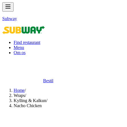
Subway
Find restaurant
Menu
Om os
Bestil
Home
/
Wraps​​​​‌ ‍ ​‍​‍‌‍ ‌ ​‍‌‍‍‌‌‍‌ ‌‍‍‌‌‍ ‍​‍​‍​ ‍‍​‍​‍‌ ​ ‌‍​‌‌‍ ‍‌‍‍‌‌ ‌​‌ ‍‌​‍ ‍‌‍‍‌‌‍ ​‍​‍​‍ ​​‍​‍‌‍‍​‌ ​‍‌‍‌‌‌‍‌‍​‍​‍​ ‍‍​‍​‍‌‍‍​‌ ‌​‌ ‌​‌ ​​‌ ​ ​ ‍‍​‍ ​‍ ‌‍ ‍‌‍ ‌ ​‍‌‍‌​‌‍‍‌‌‍​ ​‍ ‌‌‍​‍‌‍‍‌‌ ‌​‌‍‌‌‌ ​ ​‍ ‌‌‍‌ ‌ ​‍‌‍ ‌ ‌‌‌ ​​​‍ ‌‌ ​ ‌ ‌​‌ ‌‌‌‍‌​‌‍‍‌‌‍ ​‍ ‍‌ ‌‍‌‍‌‌‌ ​‍‌‍​ ‌‍‌‌‌‍ ​​‍ ‍‌‍​‌‌ ​​‌ ​​​‍ ‌‍‍‌‌‍ ‍‌ ‌​‌‍‌‌‌‍ ‍‌ ‌​​‍ ‌‍‌‌‌‍‌​‌‍‍‌‌ ‌​​‍ ‌‍ ‌‌‍ ‌‍‌​‌‍‌‌​ ‌‌ ​​‌ ​‍‌‍‌‌‌ ​ ‌‍‌‌‌‍ ‍‌ ‌​‌‍​‌‌ ‌​‌‍‍‌‌‍ ‌‍ ‍​ ‍ ‌‍‍‌‌‍‌​​ ‌‌‍​‌‌‍‌‌‌‍‌‌​ ​‍‌‍​ ​ ​‌​ ​‍​ ‍​​‍ ‌‌‍‌‍‌‍​ ‌‍‌‌‌‍‌​​‍ ‌​ ‌​​ ​‍​ ​‍​ ‍‌​‍ ‌‌‍​‍​ ‌‍​ ‌‌‌‍​‌​‍ ‌‌‍​ ‌‍​ ‌‍​‌​ ​‌‌‍​‌​ ‌‌‌‍‌‌​ ​​​ ‌‌‌‍​‌‌‍‌​​ ​‌​ ‍ ‌ ‌​‌ ‍‌‌ ​​‌‍‌‌​ ‌‌‍​ ‌‍​‌‌ ‌​‌‍‌‌‌‍‌ ‌‍ ‌ ​‍‌ ‍‌​ ‍ ‌ ​​‌‍​‌‌ ‌​‌‍‍​​ ‌‌‍ ‍‌‍​‌‌‍ ‌‌‍‌‌​‍‌‌​ ‌‌‌​​‍‌‌ ‌‍‍ ‌‍‌‌‌ ‍‌​‍‌‌​ ​ ‌​‌​​‍‌‌​ ​ ‌​‌​​‍‌‌​ ​‍​ ​‍‌‍‌​‌‍​‌​‍‌‌​ ​‍​ ​‍​‍‌‌​ ‌‌‌​‌​​‍ ‍‌ ‌‍‌‍​‌‌‍ ​‌ ‌‌‌‍‌‌​ ‌‍​‍‌‍​‌‌ ​ ‌‍‌‌‌‌‌‌‌ ​‍‌‍ ​​ ‌‌‍‍​‌ ‌​‌ ‌​‌ ​​‌ ​ ​‍‌‌​ ​ ‌​​‌​‍‌‌​ ​‍‌​‌‍​‍‌‌​ ​‍‌​‌‍‌‍ ‍‌‍ ‌ ​‍‌‍‌​‌‍‍‌‌‍​ ​‍ ‌‌‍​‍‌‍‍‌‌ ‌​‌‍‌‌‌ ​ ​‍ ‌‌‍‌ ‌ ​‍‌‍ ‌ ‌‌‌ ​​​‍ ‌‌ ​ ‌ ‌​‌ ‌‌‌‍‌​‌‍‍‌‌‍ ​‍ ‍‌ ‌‍‌‍‌‌‌ ​‍‌‍​ ‌‍‌‌‌‍ ​​‍ ‍‌‍​‌‌ ​​‌ ​​​‍‌‍‌‍‍‌‌‍‌​​ ‌‌‍​‌‌‍‌‌‌‍‌‌​ ​‍‌‍​ ​ ​‌​ ​‍​ ‍​​‍ ‌‌‍‌‍‌‍​ ‌‍‌‌‌‍‌​​‍ ‌​ ‌​​ ​‍​ ​‍​ ‍‌​‍ ‌‌‍​‍​ ‌‍​ ‌‌‌‍​‌​‍ ‌‌‍​ ‌‍​ ‌‍​‌​ ​‌‌‍​‌​ ‌‌‌‍‌‌​ ​​​ ‌‌‌‍​‌‌‍‌​​ ​‌​‍‌‍‌ ‌​‌ ‍‌‌ ​​‌‍‌‌​ ‌‌‍​ ‌‍​‌‌ ‌​‌‍‌‌‌‍‌ ‌‍ ‌ ​‍‌ ‍‌​‍‌‍‌ ​​‌‍​‌‌ ‌​‌‍‍​​ ‌‌‍ ‍‌‍​‌‌‍ ‌‌‍‌‌​‍‌‌​ ‌‌‌​​‍‌‌ ‌‍‍ ‌‍‌‌‌ ‍‌​‍‌‌​ ​ ‌​‌​​‍‌‌​ ​ ‌​‌​​‍‌‌​ ​‍​ ​‍‌‍‌​‌‍​‌​‍‌‌​ ​‍​ ​‍​‍‌‌​ ‌‌‌​‌​​‍ ‍‌ ‌‍‌‍​‌‌‍ ​‌ ‌‌‌‍‌‌​‍‌‍‌ ​​‌‍‌‌‌ ​‍‌ ​ ‌ ​​‌‍‌‌‌‍​ ‌ ‌​‌‍‍‌‌ ‌‍‌‍‌‌​ ‌‌ ​​‌ ‌‌‌‍​‍‌‍ ​‌‍‍‌‌ ​ ‌‍‍​‌‍‌‌‌‍‌​​‍​‍‌ ‌
/
Kylling & Kalkun​​​​‌ ‍ ​‍​‍‌‍ ‌ ​‍‌‍‍‌‌‍‌ ‌‍‍‌‌‍ ‍​‍​‍​ ‍‍​‍​‍‌ ​ ‌‍​‌‌‍ ‍‌‍‍‌‌ ‌​‌ ‍‌​‍ ‍‌‍‍‌‌‍ ​‍​‍​‍ ​​‍​‍‌‍‍​‌ ​‍‌‍‌‌‌‍‌‍​‍​‍​ ‍‍​‍​‍‌‍‍​‌ ‌​‌ ‌​‌ ​​‌ ​ ​ ‍‍​‍ ​‍ ‌‍ ‍‌‍ ‌ ​‍‌‍‌​‌‍‍‌‌‍​ ​‍ ‌‌‍​‍‌‍‍‌‌ ‌​‌‍‌‌‌ ​ ​‍ ‌‌‍‌ ‌ ​‍‌‍ ‌ ‌‌‌ ​​​‍ ‌‌ ​ ‌ ‌​‌ ‌‌‌‍‌​‌‍‍‌‌‍ ​‍ ‍‌ ‌‍‌‍‌‌‌ ​‍‌‍​ ‌‍‌‌‌‍ ​​‍ ‍‌‍​‌‌ ​​‌ ​​​‍ ‌‍‍‌‌‍ ‍‌ ‌​‌‍‌‌‌‍ ‍‌ ‌​​‍ ‌‍‌‌‌‍‌​‌‍‍‌‌ ‌​​‍ ‌‍ ‌‌‍ ‌‍‌​‌‍‌‌​ ‌‌ ​​‌ ​‍‌‍‌‌‌ ​ ‌‍‌‌‌‍ ‍‌ ‌​‌‍​‌‌ ‌​‌‍‍‌‌‍ ‌‍ ‍​ ‍ ‌‍‍‌‌‍‌​​ ‌‌‍‌‌​ ‍‌​ ‌‍‌‍​ ‌‍‌‌‌‍​ ‌‍​‍‌‍​ ​‍ ‌​ ​‌​ ‌‌‌‍‌​​ ‌‍​‍ ‌​ ‌​​ ‍‌‌‍​‍‌‍‌‍​‍ ‌‌‍​‍‌‍‌‌​ ‌‍‌‍‌‌​‍ ‌​ ‌ ‌‍​‌‌‍‌‌​ ‌ ‌‍‌‌‌‍​‌​ ​‌‌‍‌‌‌‍​ ​ ​‍‌‍​‍‌‍​‍​ ‍ ‌ ‌​‌ ‍‌‌ ​​‌‍‌‌​ ‌‌ ​ ‌ ‌‌‌‍​‍‌‍​ ‌‍​‌‌ ‌​‌‍‌‌‌‍‌ ‌‍ ‌ ​‍‌ ‍‌​ ‍ ‌ ​​‌‍​‌‌ ‌​‌‍‍​​ ‌‌‍ ‍‌‍​‌‌‍ ‌‌‍‌‌​‍‌‌​ ‌‌‌​​‍‌‌ ‌‍‍ ‌‍‌‌‌ ‍‌​‍‌‌​ ​ ‌​‌​​‍‌‌​ ​ ‌​‌​​‍‌‌​ ​‍​ ​‍‌‍‌​‌‍​‌​‍‌‌​ ​‍​ ​‍​‍‌‌​ ‌‌‌​‌​​‍ ‍‌ ‌‍‌‍​‌‌‍ ​‌ ‌‌‌‍‌‌​ ‌‍​‍‌‍​‌‌ ​ ‌‍‌‌‌‌‌‌‌ ​‍‌‍ ​​ ‌‌‍‍​‌ ‌​‌ ‌​‌ ​​‌ ​ ​‍‌‌​ ​ ‌​​‌​‍‌‌​ ​‍‌​‌‍​‍‌‌​ ​‍‌​‌‍‌‍ ‍‌‍ ‌ ​‍‌‍‌​‌‍‍‌‌‍​ ​‍ ‌‌‍​‍‌‍‍‌‌ ‌​‌‍‌‌‌ ​ ​‍ ‌‌‍‌ ‌ ​‍‌‍ ‌ ‌‌‌ ​​​‍ ‌‌ ​ ‌ ‌​‌ ‌‌‌‍‌​‌‍‍‌‌‍ ​‍ ‍‌ ‌‍‌‍‌‌‌ ​‍‌‍​ ‌‍‌‌‌‍ ​​‍ ‍‌‍​‌‌ ​​‌ ​​​‍‌‍‌‍‍‌‌‍‌​​ ‌‌‍‌‌​ ‍‌​ ‌‍‌‍​ ‌‍‌‌‌‍​ ‌‍​‍‌‍​ ​‍ ‌​ ​‌​ ‌‌‌‍‌​​ ‌‍​‍ ‌​ ‌​​ ‍‌‌‍​‍‌‍‌‍​‍ ‌‌‍​‍‌‍‌‌​ ‌‍‌‍‌‌​‍ ‌​ ‌ ‌‍​‌‌‍‌‌​ ‌ ‌‍‌‌‌‍​‌​ ​‌‌‍‌‌‌‍​ ​ ​‍‌‍​‍‌‍​‍​‍‌‍‌ ‌​‌ ‍‌‌ ​​‌‍‌‌​ ‌‌ ​ ‌ ‌‌‌‍​‍‌‍​ ‌‍​‌‌ ‌​‌‍‌‌‌‍‌ ‌‍ ‌ ​‍‌ ‍‌​‍‌‍‌ ​​‌‍​‌‌ ‌​‌‍‍​​ ‌‌‍ ‍‌‍​‌‌‍ ‌‌‍‌‌​‍‌‌​ ‌‌‌​​‍‌‌ ‌‍‍ ‌‍‌‌‌ ‍‌​‍‌‌​ ​ ‌​‌​​‍‌‌​ ​ ‌​‌​​‍‌‌​ ​‍​ ​‍‌‍‌​‌‍​‌​‍‌‌​ ​‍​ ​‍​‍‌‌​ ‌‌‌​‌​​‍ ‍‌ ‌‍‌‍​‌‌‍ ​‌ ‌‌‌‍‌‌​‍‌‍‌ ​​‌‍‌‌‌ ​‍‌ ​ ‌ ​​‌‍‌‌‌‍​ ‌ ‌​‌‍‍‌‌ ‌‍‌‍‌‌​ ‌‌ ​​‌ ‌‌‌‍​‍‌‍ ​‌‍‍‌‌ ​ ‌‍‍​‌‍‌‌‌‍‌​​‍​‍‌ ‌
/
Nacho Chicken​​​​‌ ‍ ​‍​‍‌‍ ‌ ​‍‌‍‍‌‌‍‌ ‌‍‍‌‌‍ ‍​‍​‍​ ‍‍​‍​‍‌ ​ ‌‍​‌‌‍ ‍‌‍‍‌‌ ‌​‌ ‍‌​‍ ‍‌‍‍‌‌‍ ​‍​‍​‍ ​​‍​‍‌‍‍​‌ ​‍‌‍‌‌‌‍‌‍​‍​‍​ ‍‍​‍​‍‌‍‍​‌ ‌​‌ ‌​‌ ​​‌ ​ ​ ‍‍​‍ ​‍ ‌‍ ‍‌‍ ‌ ​‍‌‍‌​‌‍‍‌‌‍​ ​‍ ‌‌‍​‍‌‍‍‌‌ ‌​‌‍‌‌‌ ​ ​‍ ‌‌‍‌ ‌ ​‍‌‍ ‌ ‌‌‌ ​​​‍ ‌‌ ​ ‌ ‌​‌ ‌‌‌‍‌​‌‍‍‌‌‍ ​‍ ‍‌ ‌‍‌‍‌‌‌ ​‍‌‍​ ‌‍‌‌‌‍ ​​‍ ‍‌‍​‌‌ ​​‌ ​​​‍ ‌‍‍‌‌‍ ‍‌ ‌​‌‍‌‌‌‍ ‍‌ ‌​​‍ ‌‍‌‌‌‍‌​‌‍‍‌‌ ‌​​‍ ‌‍ ‌‌‍ ‌‍‌​‌‍‌‌​ ‌‌ ​​‌ ​‍‌‍‌‌‌ ​ ‌‍‌‌‌‍ ‍‌ ‌​‌‍​‌‌ ‌​‌‍‍‌‌‍ ‌‍ ‍​ ‍ ‌‍‍‌‌‍‌​​ ‌​ ‌‌​ ‍​​ ​ ‌‍‌​‌‍​ ​ ‌​‌‍‌​‌‍‌‍​‍ ‌‌‍​ ​ ‌‍‌‍​ ​ ​‌​‍ ‌​ ‌​​ ‌ ​ ‌‌​ ‌​​‍ ‌‌‍​‌​ ‌ ‌‍​‍​ ​‍​‍ ‌​ ‌ ‌‍‌​‌‍‌‍​ ​‌​ ​‌​ ​‌​ ‍‌‌‍‌​‌‍​ ‌‍​ ‌‍‌​​ ​‌​ ‍ ‌ ‌​‌ ‍‌‌ ​​‌‍‌‌​ ‌‌ ​​‌ ​‍‌‍ ‌‍‌​‌ ‌‌‌‍​ ‌ ‌​​ ‍ ‌ ​​‌‍​‌‌ ‌​‌‍‍​​ ‌‌‍ ‍‌‍​‌‌‍ ‌‌‍‌‌​‍‌‌​ ‌‌‌​​‍‌‌ ‌‍‍ ‌‍‌‌‌ ‍‌​‍‌‌​ ​ ‌​‌​​‍‌‌​ ​ ‌​‌​​‍‌‌​ ​‍​ ​‍‌‍‌​‌‍​‌​‍‌‌​ ​‍​ ​‍​‍‌‌​ ‌‌‌​‌​​‍ ‍‌ ‌‍‌‍​‌‌‍ ​‌ ‌‌‌‍‌‌​ ‌‍​‍‌‍​‌‌ ​ ‌‍‌‌‌‌‌‌‌ ​‍‌‍ ​​ ‌‌‍‍​‌ ‌​‌ ‌​‌ ​​‌ ​ ​‍‌‌​ ​ ‌​​‌​‍‌‌​ ​‍‌​‌‍​‍‌‌​ ​‍‌​‌‍‌‍ ‍‌‍ ‌ ​‍‌‍‌​‌‍‍‌‌‍​ ​‍ ‌‌‍​‍‌‍‍‌‌ ‌​‌‍‌‌‌ ​ ​‍ ‌‌‍‌ ‌ ​‍‌‍ ‌ ‌‌‌ ​​​‍ ‌‌ ​ ‌ ‌​‌ ‌‌‌‍‌​‌‍‍‌‌‍ ​‍ ‍‌ ‌‍‌‍‌‌‌ ​‍‌‍​ ‌‍‌‌‌‍ ​​‍ ‍‌‍​‌‌ ​​‌ ​​​‍‌‍‌‍‍‌‌‍‌​​ ‌​ ‌‌​ ‍​​ ​ ‌‍‌​‌‍​ ​ ‌​‌‍‌​‌‍‌‍​‍ ‌‌‍​ ​ ‌‍‌‍​ ​ ​‌​‍ ‌​ ‌​​ ‌ ​ ‌‌​ ‌​​‍ ‌‌‍​‌​ ‌ ‌‍​‍​ ​‍​‍ ‌​ ‌ ‌‍‌​‌‍‌‍​ ​‌​ ​‌​ ​‌​ ‍‌‌‍‌​‌‍​ ‌‍​ ‌‍‌​​ ​‌​‍‌‍‌ ‌​‌ ‍‌‌ ​​‌‍‌‌​ ‌‌ ​​‌ ​‍‌‍ ‌‍‌​‌ ‌‌‌‍​ ‌ ‌​​‍‌‍‌ ​​‌‍​‌‌ ‌​‌‍‍​​ ‌‌‍ ‍‌‍​‌‌‍ ‌‌‍‌‌​‍‌‌​ ‌‌‌​​‍‌‌ ‌‍‍ ‌‍‌‌‌ ‍‌​‍‌‌​ ​ ‌​‌​​‍‌‌​ ​ ‌​‌​​‍‌‌​ ​‍​ ​‍‌‍‌​‌‍​‌​‍‌‌​ ​‍​ ​‍​‍‌‌​ ‌‌‌​‌​​‍ ‍‌ ‌‍‌‍​‌‌‍ ​‌ ‌‌‌‍‌‌​‍‌‍‌ ​​‌‍‌‌‌ ​‍‌ ​ ‌ ​​‌‍‌‌‌‍​ ‌ ‌​‌‍‍‌‌ ‌‍‌‍‌‌​ ‌‌ ​​‌ ‌‌‌‍​‍‌‍ ​‌‍‍‌‌ ​ ‌‍‍​‌‍‌‌‌‍‌​​‍​‍‌ ‌