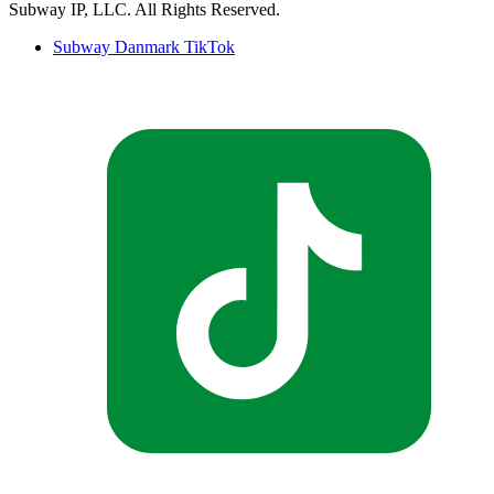
Subway IP, LLC. All Rights Reserved.​​​​‌ ‍ ​‍​‍‌‍ ‌ ​‍‌‍‍‌‌‍‌ ‌‍‍‌‌‍ ‍​‍​‍​ ‍‍​‍​‍‌ ​ ‌‍​‌‌‍ ‍‌‍‍‌‌ ‌​‌ ‍‌​‍ ‍‌‍‍‌‌‍ ​‍​‍​‍ ​​‍​‍‌‍‍​‌ ​‍‌‍‌‌‌‍‌‍​‍​‍​ ‍‍​‍​‍‌‍‍​‌ ‌​‌ ‌​‌ ​​‌ ​ ​ ‍‍​‍ ​‍ ‌‍ ‍‌‍ ‌ ​‍‌‍‌​‌‍‍‌‌‍​ ​‍ ‌‌‍​‍‌‍‍‌‌ ‌​‌‍‌‌‌ ​ ​‍ ‌‌‍‌ ‌ ​‍‌‍ ‌ ‌‌‌ ​​​‍ ‌‌ ​ ‌ ‌​‌ ‌‌‌‍‌​‌‍‍‌‌‍ ​‍ ‍‌ ‌‍‌‍‌‌‌ ​‍‌‍​ ‌‍‌‌‌‍ ​​‍ ‍‌‍​‌‌ ​​‌ ​​​‍ ‌‍‍‌‌‍ ‍‌ ‌​‌‍‌‌‌‍ ‍‌ ‌​​‍ ‌‍‌‌‌‍‌​‌‍‍‌‌ ‌​​‍ ‌‍ ‌‌‍ ‌‍‌​‌‍‌‌​ ‌‌ ​​‌ ​‍‌‍‌‌‌ ​ ‌‍‌‌‌‍ ‍‌ ‌​‌‍​‌‌ ‌​‌‍‍‌‌‍ ‌‍ ‍​ ‍ ‌‍‍‌‌‍‌​​ ‌​ ‌‍​ ​ ‌‍‌​​ ‌‌​ ​ ‌‍​‍​ ​‌​ ​​​‍ ‌​ ​‍​ ​‌​ ‌‌​ ​​​‍ ‌​ ‌​‌‍​ ‌‍​ ​ ​​​‍ ‌​ ‍​‌‍‌‌​ ‍‌​ ​‍​‍ ‌​ ‌ ‌‍‌‌​ ​‍​ ​‌​ ​‍​ ​ ​ ​ ‌‍‌‍‌‍​‍​ ‌‌​ ‍​‌‍​‌​ ‍ ‌ ‌​‌ ‍‌‌ ​​‌‍‌‌​ ‌‌ ‌ ‌‍‌‌‌‍​‍‌ ​ ‌‍‍‌‌ ‌​‌‍‌‌‌​‌‍‌‍ ‌‍ ‌ ‌​‌‍‌‌‌ ​‍​ ‍ ‌ ​​‌‍​‌‌ ‌​‌‍‍​​ ‌‌‍​ ‌‍ ‌ ​​‌ ‍‌‌ ​‍‌‍‍‌‌‍‌ ‌‍‍​‌ ‌​‌​ ‍‌‍ ‌ ‌​‌‍‍‌‌‍​ ‌‍‌‌​‍‌‌​ ‌‌‌​​‍‌‌ ‌‍‍ ‌‍‌‌‌ ‍‌​‍‌‌​ ​ ‌​‌​​‍‌‌​ ​ ‌​‌​​‍‌‌​ ​‍​ ​‍‌‍‌​‌‍​‌​‍‌‌​ ​‍​ ​‍​‍‌‌​ ‌‌‌​‌​​‍ ‍‌ ‌‍‌‍​‌‌‍ ​‌ ‌‌‌‍‌‌​ ‌‍​‍‌‍​‌‌ ​ ‌‍‌‌‌‌‌‌‌ ​‍‌‍ ​​ ‌‌‍‍​‌ ‌​‌ ‌​‌ ​​‌ ​ ​‍‌‌​ ​ ‌​​‌​‍‌‌​ ​‍‌​‌‍​‍‌‌​ ​‍‌​‌‍‌‍ ‍‌‍ ‌ ​‍‌‍‌​‌‍‍‌‌‍​ ​‍ ‌‌‍​‍‌‍‍‌‌ ‌​‌‍‌‌‌ ​ ​‍ ‌‌‍‌ ‌ ​‍‌‍ ‌ ‌‌‌ ​​​‍ ‌‌ ​ ‌ ‌​‌ ‌‌‌‍‌​‌‍‍‌‌‍ ​‍ ‍‌ ‌‍‌‍‌‌‌ ​‍‌‍​ ‌‍‌‌‌‍ ​​‍ ‍‌‍​‌‌ ​​‌ ​​​‍‌‍‌‍‍‌‌‍‌​​ ‌​ ‌‍​ ​ ‌‍‌​​ ‌‌​ ​ ‌‍​‍​ ​‌​ ​​​‍ ‌​ ​‍​ ​‌​ ‌‌​ ​​​‍ ‌​ ‌​‌‍​ ‌‍​ ​ ​​​‍ ‌​ ‍​‌‍‌‌​ ‍‌​ ​‍​‍ ‌​ ‌ ‌‍‌‌​ ​‍​ ​‌​ ​‍​ ​ ​ ​ ‌‍‌‍‌‍​‍​ ‌‌​ ‍​‌‍​‌​‍‌‍‌ ‌​‌ ‍‌‌ ​​‌‍‌‌​ ‌‌ ‌ ‌‍‌‌‌‍​‍‌ ​ ‌‍‍‌‌ ‌​‌‍‌‌‌​‌‍‌‍ ‌‍ ‌ ‌​‌‍‌‌‌ ​‍​‍‌‍‌ ​​‌‍​‌‌ ‌​‌‍‍​​ ‌‌‍​ ‌‍ ‌ ​​‌ ‍‌‌ ​‍‌‍‍‌‌‍‌ ‌‍‍​‌ ‌​‌​ ‍‌‍ ‌ ‌​‌‍‍‌‌‍​ ‌‍‌‌​‍‌‌​ ‌‌‌​​‍‌‌ ‌‍‍ ‌‍‌‌‌ ‍‌​‍‌‌​ ​ ‌​‌​​‍‌‌​ ​ ‌​‌​​‍‌‌​ ​‍​ ​‍‌‍‌​‌‍​‌​‍‌‌​ ​‍​ ​‍​‍‌‌​ ‌‌‌​‌​​‍ ‍‌ ‌‍‌‍​‌‌‍ ​‌ ‌‌‌‍‌‌​‍‌‍‌ ​​‌‍‌‌‌ ​‍‌ ​ ‌ ​​‌‍‌‌‌‍​ ‌ ‌​‌‍‍‌‌ ‌‍‌‍‌‌​ ‌‌ ​​‌ ‌‌‌‍​‍‌‍ ​‌‍‍‌‌ ​ ‌‍‍​‌‍‌‌‌‍‌​​‍​‍‌ ‌
Subway Danmark TikTok