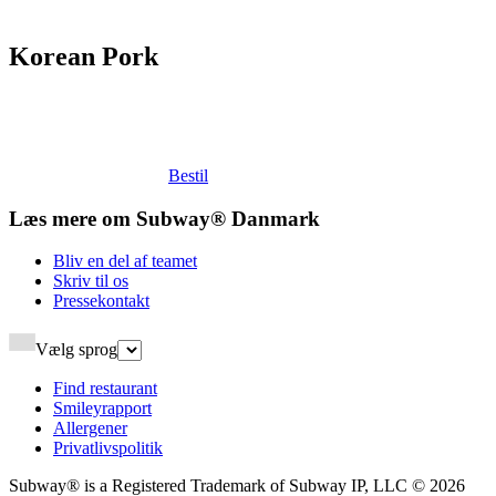
Korean Pork​​​​‌ ‍ ​‍​‍‌‍ ‌ ​‍‌‍‍‌‌‍‌ ‌‍‍‌‌‍ ‍​‍​‍​ ‍‍​‍​‍‌ ​ ‌‍​‌‌‍ ‍‌‍‍‌‌ ‌​‌ ‍‌​‍ ‍‌‍‍‌‌‍ ​‍​‍​‍ ​​‍​‍‌‍‍​‌ ​‍‌‍‌‌‌‍‌‍​‍​‍​ ‍‍​‍​‍‌‍‍​‌ ‌​‌ ‌​‌ ​​‌ ​ ​ ‍‍​‍ ​‍ ‌‍ ‍‌‍ ‌ ​‍‌‍‌​‌‍‍‌‌‍​ ​‍ ‌‌‍​‍‌‍‍‌‌ ‌​‌‍‌‌‌ ​ ​‍ ‌‌‍‌ ‌ ​‍‌‍ ‌ ‌‌‌ ​​​‍ ‌‌ ​ ‌ ‌​‌ ‌‌‌‍‌​‌‍‍‌‌‍ ​‍ ‍‌ ‌‍‌‍‌‌‌ ​‍‌‍​ ‌‍‌‌‌‍ ​​‍ ‍‌‍​‌‌ ​​‌ ​​​‍ ‌‍‍‌‌‍ ‍‌ ‌​‌‍‌‌‌‍ ‍‌ ‌​​‍ ‌‍‌‌‌‍‌​‌‍‍‌‌ ‌​​‍ ‌‍ ‌‌‍ ‌‍‌​‌‍‌‌​ ‌‌ ​​‌ ​‍‌‍‌‌‌ ​ ‌‍‌‌‌‍ ‍‌ ‌​‌‍​‌‌ ‌​‌‍‍‌‌‍ ‌‍ ‍​ ‍ ‌‍‍‌‌‍‌​​ ‌​ ‍​​ ‌​​ ‍​​ ​ ‌‍​‌‌‍​‌‌‍‌‌​ ‍‌​‍ ‌‌‍‌‌​ ‍‌​ ​ ​ ​​​‍ ‌​ ‌​​ ​ ​ ‌‌‌‍​‍​‍ ‌​ ‍‌‌‍​‌​ ‌‍‌‍‌‍​‍ ‌‌‍‌‌‌‍‌​​ ‌‌​ ‌​​ ‌‌​ ​‌​ ‌‍​ ​ ‌‍‌‍‌‍​‌​ ‌‌​ ‌​​ ‍ ‌ ‌​‌ ‍‌‌ ​​‌‍‌‌​ ‌‌ ​​‌ ​‍‌‍ ‌‍‌​‌ ‌‌‌‍​ ‌ ‌​​ ‍ ‌ ​​‌‍​‌‌ ‌​‌‍‍​​ ‌‌‍ ‍‌‍​‌‌‍ ‌‌‍‌‌​‍‌‌​ ‌‌‌​​‍‌‌ ‌‍‍ ‌‍‌‌‌ ‍‌​‍‌‌​ ​ ‌​‌​​‍‌‌​ ​ ‌​‌​​‍‌‌​ ​‍​ ​‍‌‍‌​‌‍​‌​‍‌‌​ ​‍​ ​‍​‍‌‌​ ‌‌‌​‌​​‍ ‍‌ ‌‍‌‍​‌‌‍ ​‌ ‌‌‌‍‌‌​ ‌‍​‍‌‍​‌‌ ​ ‌‍‌‌‌‌‌‌‌ ​‍‌‍ ​​ ‌‌‍‍​‌ ‌​‌ ‌​‌ ​​‌ ​ ​‍‌‌​ ​ ‌​​‌​‍‌‌​ ​‍‌​‌‍​‍‌‌​ ​‍‌​‌‍‌‍ ‍‌‍ ‌ ​‍‌‍‌​‌‍‍‌‌‍​ ​‍ ‌‌‍​‍‌‍‍‌‌ ‌​‌‍‌‌‌ ​ ​‍ ‌‌‍‌ ‌ ​‍‌‍ ‌ ‌‌‌ ​​​‍ ‌‌ ​ ‌ ‌​‌ ‌‌‌‍‌​‌‍‍‌‌‍ ​‍ ‍‌ ‌‍‌‍‌‌‌ ​‍‌‍​ ‌‍‌‌‌‍ ​​‍ ‍‌‍​‌‌ ​​‌ ​​​‍‌‍‌‍‍‌‌‍‌​​ ‌​ ‍​​ ‌​​ ‍​​ ​ ‌‍​‌‌‍​‌‌‍‌‌​ ‍‌​‍ ‌‌‍‌‌​ ‍‌​ ​ ​ ​​​‍ ‌​ ‌​​ ​ ​ ‌‌‌‍​‍​‍ ‌​ ‍‌‌‍​‌​ ‌‍‌‍‌‍​‍ ‌‌‍‌‌‌‍‌​​ ‌‌​ ‌​​ ‌‌​ ​‌​ ‌‍​ ​ ‌‍‌‍‌‍​‌​ ‌‌​ ‌​​‍‌‍‌ ‌​‌ ‍‌‌ ​​‌‍‌‌​ ‌‌ ​​‌ ​‍‌‍ ‌‍‌​‌ ‌‌‌‍​ ‌ ‌​​‍‌‍‌ ​​‌‍​‌‌ ‌​‌‍‍​​ ‌‌‍ ‍‌‍​‌‌‍ ‌‌‍‌‌​‍‌‌​ ‌‌‌​​‍‌‌ ‌‍‍ ‌‍‌‌‌ ‍‌​‍‌‌​ ​ ‌​‌​​‍‌‌​ ​ ‌​‌​​‍‌‌​ ​‍​ ​‍‌‍‌​‌‍​‌​‍‌‌​ ​‍​ ​‍​‍‌‌​ ‌‌‌​‌​​‍ ‍‌ ‌‍‌‍​‌‌‍ ​‌ ‌‌‌‍‌‌​‍‌‍‌ ​​‌‍‌‌‌ ​‍‌ ​ ‌ ​​‌‍‌‌‌‍​ ‌ ‌​‌‍‍‌‌ ‌‍‌‍‌‌​ ‌‌ ​​‌ ‌‌‌‍​‍‌‍ ​‌‍‍‌‌ ​ ‌‍‍​‌‍‌‌‌‍‌​​‍​‍‌ ‌
Bestil
Læs mere om Subway® Danmark​​​​‌ ‍ ​‍​‍‌‍ ‌ ​‍‌‍‍‌‌‍‌ ‌‍‍‌‌‍ ‍​‍​‍​ ‍‍​‍​‍‌ ​ ‌‍​‌‌‍ ‍‌‍‍‌‌ ‌​‌ ‍‌​‍ ‍‌‍‍‌‌‍ ​‍​‍​‍ ​​‍​‍‌‍‍​‌ ​‍‌‍‌‌‌‍‌‍​‍​‍​ ‍‍​‍​‍‌‍‍​‌ ‌​‌ ‌​‌ ​​‌ ​ ​ ‍‍​‍ ​‍ ‌‍ ‍‌‍ ‌ ​‍‌‍‌​‌‍‍‌‌‍​ ​‍ ‌‌‍​‍‌‍‍‌‌ ‌​‌‍‌‌‌ ​ ​‍ ‌‌‍‌ ‌ ​‍‌‍ ‌ ‌‌‌ ​​​‍ ‌‌ ​ ‌ ‌​‌ ‌‌‌‍‌​‌‍‍‌‌‍ ​‍ ‍‌ ‌‍‌‍‌‌‌ ​‍‌‍​ ‌‍‌‌‌‍ ​​‍ ‍‌‍​‌‌ ​​‌ ​​​‍ ‌‍‍‌‌‍ ‍‌ ‌​‌‍‌‌‌‍ ‍‌ ‌​​‍ ‌‍‌‌‌‍‌​‌‍‍‌‌ ‌​​‍ ‌‍ ‌‌‍ ‌‍‌​‌‍‌‌​ ‌‌ ​​‌ ​‍‌‍‌‌‌ ​ ‌‍‌‌‌‍ ‍‌ ‌​‌‍​‌‌ ‌​‌‍‍‌‌‍ ‌‍ ‍​ ‍ ‌‍‍‌‌‍‌​​ ‌​ ‌‍​ ​ ‌‍‌​​ ‌‌​ ​ ‌‍​‍​ ​‌​ ​​​‍ ‌​ ​‍​ ​‌​ ‌‌​ ​​​‍ ‌​ ‌​‌‍​ ‌‍​ ​ ​​​‍ ‌​ ‍​‌‍‌‌​ ‍‌​ ​‍​‍ ‌​ ‌ ‌‍‌‌​ ​‍​ ​‌​ ​‍​ ​ ​ ​ ‌‍‌‍‌‍​‍​ ‌‌​ ‍​‌‍​‌​ ‍ ‌ ‌​‌ ‍‌‌ ​​‌‍‌‌​ ‌‌ ‌ ‌‍‌‌‌‍​‍‌ ​ ‌‍‍‌‌ ‌​‌‍‌‌‌​‌‍‌‍ ‌‍ ‌ ‌​‌‍‌‌‌ ​‍​ ‍ ‌ ​​‌‍​‌‌ ‌​‌‍‍​​ ‌‌ ‌​‌‍‍‌‌ ‌​‌‍ ​‌‍‌‌​‍‌‌​ ‌‌‌​​‍‌‌ ‌‍‍ ‌‍‌‌‌ ‍‌​‍‌‌​ ​ ‌​‌​​‍‌‌​ ​ ‌​‌​​‍‌‌​ ​‍​ ​‍‌‍‌​‌‍​‌​‍‌‌​ ​‍​ ​‍​‍‌‌​ ‌‌‌​‌​​‍ ‍‌ ‌‍‌‍​‌‌‍ ​‌ ‌‌‌‍‌‌​ ‌‍​‍‌‍​‌‌ ​ ‌‍‌‌‌‌‌‌‌ ​‍‌‍ ​​ ‌‌‍‍​‌ ‌​‌ ‌​‌ ​​‌ ​ ​‍‌‌​ ​ ‌​​‌​‍‌‌​ ​‍‌​‌‍​‍‌‌​ ​‍‌​‌‍‌‍ ‍‌‍ ‌ ​‍‌‍‌​‌‍‍‌‌‍​ ​‍ ‌‌‍​‍‌‍‍‌‌ ‌​‌‍‌‌‌ ​ ​‍ ‌‌‍‌ ‌ ​‍‌‍ ‌ ‌‌‌ ​​​‍ ‌‌ ​ ‌ ‌​‌ ‌‌‌‍‌​‌‍‍‌‌‍ ​‍ ‍‌ ‌‍‌‍‌‌‌ ​‍‌‍​ ‌‍‌‌‌‍ ​​‍ ‍‌‍​‌‌ ​​‌ ​​​‍‌‍‌‍‍‌‌‍‌​​ ‌​ ‌‍​ ​ ‌‍‌​​ ‌‌​ ​ ‌‍​‍​ ​‌​ ​​​‍ ‌​ ​‍​ ​‌​ ‌‌​ ​​​‍ ‌​ ‌​‌‍​ ‌‍​ ​ ​​​‍ ‌​ ‍​‌‍‌‌​ ‍‌​ ​‍​‍ ‌​ ‌ ‌‍‌‌​ ​‍​ ​‌​ ​‍​ ​ ​ ​ ‌‍‌‍‌‍​‍​ ‌‌​ ‍​‌‍​‌​‍‌‍‌ ‌​‌ ‍‌‌ ​​‌‍‌‌​ ‌‌ ‌ ‌‍‌‌‌‍​‍‌ ​ ‌‍‍‌‌ ‌​‌‍‌‌‌​‌‍‌‍ ‌‍ ‌ ‌​‌‍‌‌‌ ​‍​‍‌‍‌ ​​‌‍​‌‌ ‌​‌‍‍​​ ‌‌ ‌​‌‍‍‌‌ ‌​‌‍ ​‌‍‌‌​‍‌‌​ ‌‌‌​​‍‌‌ ‌‍‍ ‌‍‌‌‌ ‍‌​‍‌‌​ ​ ‌​‌​​‍‌‌​ ​ ‌​‌​​‍‌‌​ ​‍​ ​‍‌‍‌​‌‍​‌​‍‌‌​ ​‍​ ​‍​‍‌‌​ ‌‌‌​‌​​‍ ‍‌ ‌‍‌‍​‌‌‍ ​‌ ‌‌‌‍‌‌​‍‌‍‌ ​​‌‍‌‌‌ ​‍‌ ​ ‌ ​​‌‍‌‌‌‍​ ‌ ‌​‌‍‍‌‌ ‌‍‌‍‌‌​ ‌‌ ​​‌ ‌‌‌‍​‍‌‍ ​‌‍‍‌‌ ​ ‌‍‍​‌‍‌‌‌‍‌​​‍​‍‌ ‌
Bliv en del af teamet​​​​‌ ‍ ​‍​‍‌‍ ‌ ​‍‌‍‍‌‌‍‌ ‌‍‍‌‌‍ ‍​‍​‍​ ‍‍​‍​‍‌ ​ ‌‍​‌‌‍ ‍‌‍‍‌‌ ‌​‌ ‍‌​‍ ‍‌‍‍‌‌‍ ​‍​‍​‍ ​​‍​‍‌‍‍​‌ ​‍‌‍‌‌‌‍‌‍​‍​‍​ ‍‍​‍​‍‌‍‍​‌ ‌​‌ ‌​‌ ​​‌ ​ ​ ‍‍​‍ ​‍ ‌‍ ‍‌‍ ‌ ​‍‌‍‌​‌‍‍‌‌‍​ ​‍ ‌‌‍​‍‌‍‍‌‌ ‌​‌‍‌‌‌ ​ ​‍ ‌‌‍‌ ‌ ​‍‌‍ ‌ ‌‌‌ ​​​‍ ‌‌ ​ ‌ ‌​‌ ‌‌‌‍‌​‌‍‍‌‌‍ ​‍ ‍‌ ‌‍‌‍‌‌‌ ​‍‌‍​ ‌‍‌‌‌‍ ​​‍ ‍‌‍​‌‌ ​​‌ ​​​‍ ‌‍‍‌‌‍ ‍‌ ‌​‌‍‌‌‌‍ ‍‌ ‌​​‍ ‌‍‌‌‌‍‌​‌‍‍‌‌ ‌​​‍ ‌‍ ‌‌‍ ‌‍‌​‌‍‌‌​ ‌‌ ​​‌ ​‍‌‍‌‌‌ ​ ‌‍‌‌‌‍ ‍‌ ‌​‌‍​‌‌ ‌​‌‍‍‌‌‍ ‌‍ ‍​ ‍ ‌‍‍‌‌‍‌​​ ‌‌‍‌​​ ‍​​ ​​‌‍‌​​ ​‌‌‍‌‍‌‍​‌​ ‌ ​‍ ‌‌‍​‌​ ​‍​ ‍​​ ‍‌​‍ ‌​ ‌​‌‍‌‌​ ​ ​ ​‌​‍ ‌‌‍​‍​ ​‌‌‍‌​​ ‌‍​‍ ‌​ ‌‍​ ‌​​ ‌‍​ ​‍​ ‌‍​ ‌‌​ ‍​​ ‌ ​ ‌‌​ ​‍​ ‌‍​ ‌‌​ ‍ ‌ ‌​‌ ‍‌‌ ​​‌‍‌‌​ ‌‌ ‌ ‌‍‌‌‌‍​‍‌ ​ ‌‍‍‌‌ ‌​‌‍‌‌‌​ ‍‌‍​‌‌ ‌‍‌‍‍‌‌‍‌ ‌‍​‌‌ ‌​‌‍‍‌‌‍ ‌‍ ‍‌​‍‌‌ ‌​‌‍‌‌‌‍ ‌​ ‍ ‌ ​​‌‍​‌‌ ‌​‌‍‍​​ ‌‌‍ ​‌‍​‌‌‍​‍‌‍‌‌‌‍ ​​‍‌‌​ ‌‌‌​​‍‌‌ ‌‍‍ ‌‍‌‌‌ ‍‌​‍‌‌​ ​ ‌​‌​​‍‌‌​ ​ ‌​‌​​‍‌‌​ ​‍​ ​‍‌‍‌​‌‍​‌​‍‌‌​ ​‍​ ​‍​‍‌‌​ ‌‌‌​‌​​‍ ‍‌ ‌‍‌‍​‌‌‍ ​‌ ‌‌‌‍‌‌​ ‌‍​‍‌‍​‌‌ ​ ‌‍‌‌‌‌‌‌‌ ​‍‌‍ ​​ ‌‌‍‍​‌ ‌​‌ ‌​‌ ​​‌ ​ ​‍‌‌​ ​ ‌​​‌​‍‌‌​ ​‍‌​‌‍​‍‌‌​ ​‍‌​‌‍‌‍ ‍‌‍ ‌ ​‍‌‍‌​‌‍‍‌‌‍​ ​‍ ‌‌‍​‍‌‍‍‌‌ ‌​‌‍‌‌‌ ​ ​‍ ‌‌‍‌ ‌ ​‍‌‍ ‌ ‌‌‌ ​​​‍ ‌‌ ​ ‌ ‌​‌ ‌‌‌‍‌​‌‍‍‌‌‍ ​‍ ‍‌ ‌‍‌‍‌‌‌ ​‍‌‍​ ‌‍‌‌‌‍ ​​‍ ‍‌‍​‌‌ ​​‌ ​​​‍‌‍‌‍‍‌‌‍‌​​ ‌‌‍‌​​ ‍​​ ​​‌‍‌​​ ​‌‌‍‌‍‌‍​‌​ ‌ ​‍ ‌‌‍​‌​ ​‍​ ‍​​ ‍‌​‍ ‌​ ‌​‌‍‌‌​ ​ ​ ​‌​‍ ‌‌‍​‍​ ​‌‌‍‌​​ ‌‍​‍ ‌​ ‌‍​ ‌​​ ‌‍​ ​‍​ ‌‍​ ‌‌​ ‍​​ ‌ ​ ‌‌​ ​‍​ ‌‍​ ‌‌​‍‌‍‌ ‌​‌ ‍‌‌ ​​‌‍‌‌​ ‌‌ ‌ ‌‍‌‌‌‍​‍‌ ​ ‌‍‍‌‌ ‌​‌‍‌‌‌​ ‍‌‍​‌‌ ‌‍‌‍‍‌‌‍‌ ‌‍​‌‌ ‌​‌‍‍‌‌‍ ‌‍ ‍‌​‍‌‌ ‌​‌‍‌‌‌‍ ‌​‍‌‍‌ ​​‌‍​‌‌ ‌​‌‍‍​​ ‌‌‍ ​‌‍​‌‌‍​‍‌‍‌‌‌‍ ​​‍‌‌​ ‌‌‌​​‍‌‌ ‌‍‍ ‌‍‌‌‌ ‍‌​‍‌‌​ ​ ‌​‌​​‍‌‌​ ​ ‌​‌​​‍‌‌​ ​‍​ ​‍‌‍‌​‌‍​‌​‍‌‌​ ​‍​ ​‍​‍‌‌​ ‌‌‌​‌​​‍ ‍‌ ‌‍‌‍​‌‌‍ ​‌ ‌‌‌‍‌‌​‍‌‍‌ ​​‌‍‌‌‌ ​‍‌ ​ ‌ ​​‌‍‌‌‌‍​ ‌ ‌​‌‍‍‌‌ ‌‍‌‍‌‌​ ‌‌ ​​‌ ‌‌‌‍​‍‌‍ ​‌‍‍‌‌ ​ ‌‍‍​‌‍‌‌‌‍‌​​‍​‍‌ ‌
Skriv til os​​​​‌ ‍ ​‍​‍‌‍ ‌ ​‍‌‍‍‌‌‍‌ ‌‍‍‌‌‍ ‍​‍​‍​ ‍‍​‍​‍‌ ​ ‌‍​‌‌‍ ‍‌‍‍‌‌ ‌​‌ ‍‌​‍ ‍‌‍‍‌‌‍ ​‍​‍​‍ ​​‍​‍‌‍‍​‌ ​‍‌‍‌‌‌‍‌‍​‍​‍​ ‍‍​‍​‍‌‍‍​‌ ‌​‌ ‌​‌ ​​‌ ​ ​ ‍‍​‍ ​‍ ‌‍ ‍‌‍ ‌ ​‍‌‍‌​‌‍‍‌‌‍​ ​‍ ‌‌‍​‍‌‍‍‌‌ ‌​‌‍‌‌‌ ​ ​‍ ‌‌‍‌ ‌ ​‍‌‍ ‌ ‌‌‌ ​​​‍ ‌‌ ​ ‌ ‌​‌ ‌‌‌‍‌​‌‍‍‌‌‍ ​‍ ‍‌ ‌‍‌‍‌‌‌ ​‍‌‍​ ‌‍‌‌‌‍ ​​‍ ‍‌‍​‌‌ ​​‌ ​​​‍ ‌‍‍‌‌‍ ‍‌ ‌​‌‍‌‌‌‍ ‍‌ ‌​​‍ ‌‍‌‌‌‍‌​‌‍‍‌‌ ‌​​‍ ‌‍ ‌‌‍ ‌‍‌​‌‍‌‌​ ‌‌ ​​‌ ​‍‌‍‌‌‌ ​ ‌‍‌‌‌‍ ‍‌ ‌​‌‍​‌‌ ‌​‌‍‍‌‌‍ ‌‍ ‍​ ‍ ‌‍‍‌‌‍‌​​ ‌‌‍​‍​ ‌ ​ ​‍‌‍‌‍​ ​​‌‍​‌​ ​‍​ ‌‍​‍ ‌​ ​​‌‍​ ​ ‌ ​ ​‍​‍ ‌​ ‌​‌‍‌​​ ‌ ​ ‌‍​‍ ‌‌‍​‍​ ‌​​ ‌ ‌‍‌‌​‍ ‌​ ​ ​ ‍‌‌‍​‌‌‍‌‍‌‍​‌​ ​‍​ ​‍‌‍​ ‌‍‌‍‌‍‌‍​ ‌‍​ ​‌​ ‍ ‌ ‌​‌ ‍‌‌ ​​‌‍‌‌​ ‌‌ ‌ ‌‍‌‌‌‍​‍‌ ​ ‌‍‍‌‌ ‌​‌‍‌‌‌​ ‍‌‍​‌‌ ‌‍‌‍‍‌‌‍‌ ‌‍​‌‌ ‌​‌‍‍‌‌‍ ‌‍ ‍‌​‍‌‌ ‌​‌‍‌‌‌‍ ‌​ ‍ ‌ ​​‌‍​‌‌ ‌​‌‍‍​​ ‌‌‍ ​‌‍​‌‌‍​‍‌‍‌‌‌‍ ​​‍‌‌​ ‌‌‌​​‍‌‌ ‌‍‍ ‌‍‌‌‌ ‍‌​‍‌‌​ ​ ‌​‌​​‍‌‌​ ​ ‌​‌​​‍‌‌​ ​‍​ ​‍‌‍‌​‌‍​‌​‍‌‌​ ​‍​ ​‍​‍‌‌​ ‌‌‌​‌​​‍ ‍‌ ‌‍‌‍​‌‌‍ ​‌ ‌‌‌‍‌‌​ ‌‍​‍‌‍​‌‌ ​ ‌‍‌‌‌‌‌‌‌ ​‍‌‍ ​​ ‌‌‍‍​‌ ‌​‌ ‌​‌ ​​‌ ​ ​‍‌‌​ ​ ‌​​‌​‍‌‌​ ​‍‌​‌‍​‍‌‌​ ​‍‌​‌‍‌‍ ‍‌‍ ‌ ​‍‌‍‌​‌‍‍‌‌‍​ ​‍ ‌‌‍​‍‌‍‍‌‌ ‌​‌‍‌‌‌ ​ ​‍ ‌‌‍‌ ‌ ​‍‌‍ ‌ ‌‌‌ ​​​‍ ‌‌ ​ ‌ ‌​‌ ‌‌‌‍‌​‌‍‍‌‌‍ ​‍ ‍‌ ‌‍‌‍‌‌‌ ​‍‌‍​ ‌‍‌‌‌‍ ​​‍ ‍‌‍​‌‌ ​​‌ ​​​‍‌‍‌‍‍‌‌‍‌​​ ‌‌‍​‍​ ‌ ​ ​‍‌‍‌‍​ ​​‌‍​‌​ ​‍​ ‌‍​‍ ‌​ ​​‌‍​ ​ ‌ ​ ​‍​‍ ‌​ ‌​‌‍‌​​ ‌ ​ ‌‍​‍ ‌‌‍​‍​ ‌​​ ‌ ‌‍‌‌​‍ ‌​ ​ ​ ‍‌‌‍​‌‌‍‌‍‌‍​‌​ ​‍​ ​‍‌‍​ ‌‍‌‍‌‍‌‍​ ‌‍​ ​‌​‍‌‍‌ ‌​‌ ‍‌‌ ​​‌‍‌‌​ ‌‌ ‌ ‌‍‌‌‌‍​‍‌ ​ ‌‍‍‌‌ ‌​‌‍‌‌‌​ ‍‌‍​‌‌ ‌‍‌‍‍‌‌‍‌ ‌‍​‌‌ ‌​‌‍‍‌‌‍ ‌‍ ‍‌​‍‌‌ ‌​‌‍‌‌‌‍ ‌​‍‌‍‌ ​​‌‍​‌‌ ‌​‌‍‍​​ ‌‌‍ ​‌‍​‌‌‍​‍‌‍‌‌‌‍ ​​‍‌‌​ ‌‌‌​​‍‌‌ ‌‍‍ ‌‍‌‌‌ ‍‌​‍‌‌​ ​ ‌​‌​​‍‌‌​ ​ ‌​‌​​‍‌‌​ ​‍​ ​‍‌‍‌​‌‍​‌​‍‌‌​ ​‍​ ​‍​‍‌‌​ ‌‌‌​‌​​‍ ‍‌ ‌‍‌‍​‌‌‍ ​‌ ‌‌‌‍‌‌​‍‌‍‌ ​​‌‍‌‌‌ ​‍‌ ​ ‌ ​​‌‍‌‌‌‍​ ‌ ‌​‌‍‍‌‌ ‌‍‌‍‌‌​ ‌‌ ​​‌ ‌‌‌‍​‍‌‍ ​‌‍‍‌‌ ​ ‌‍‍​‌‍‌‌‌‍‌​​‍​‍‌ ‌
Pressekontakt​​​​‌ ‍ ​‍​‍‌‍ ‌ ​‍‌‍‍‌‌‍‌ ‌‍‍‌‌‍ ‍​‍​‍​ ‍‍​‍​‍‌ ​ ‌‍​‌‌‍ ‍‌‍‍‌‌ ‌​‌ ‍‌​‍ ‍‌‍‍‌‌‍ ​‍​‍​‍ ​​‍​‍‌‍‍​‌ ​‍‌‍‌‌‌‍‌‍​‍​‍​ ‍‍​‍​‍‌‍‍​‌ ‌​‌ ‌​‌ ​​‌ ​ ​ ‍‍​‍ ​‍ ‌‍ ‍‌‍ ‌ ​‍‌‍‌​‌‍‍‌‌‍​ ​‍ ‌‌‍​‍‌‍‍‌‌ ‌​‌‍‌‌‌ ​ ​‍ ‌‌‍‌ ‌ ​‍‌‍ ‌ ‌‌‌ ​​​‍ ‌‌ ​ ‌ ‌​‌ ‌‌‌‍‌​‌‍‍‌‌‍ ​‍ ‍‌ ‌‍‌‍‌‌‌ ​‍‌‍​ ‌‍‌‌‌‍ ​​‍ ‍‌‍​‌‌ ​​‌ ​​​‍ ‌‍‍‌‌‍ ‍‌ ‌​‌‍‌‌‌‍ ‍‌ ‌​​‍ ‌‍‌‌‌‍‌​‌‍‍‌‌ ‌​​‍ ‌‍ ‌‌‍ ‌‍‌​‌‍‌‌​ ‌‌ ​​‌ ​‍‌‍‌‌‌ ​ ‌‍‌‌‌‍ ‍‌ ‌​‌‍​‌‌ ‌​‌‍‍‌‌‍ ‌‍ ‍​ ‍ ‌‍‍‌‌‍‌​​ ‌​ ‌‍​ ‌​​ ​ ‌‍‌​​ ‍‌​ ‍‌​ ‌‌‌‍‌‍​‍ ‌​ ​​‌‍‌‍‌‍​‌​ ‌‍​‍ ‌​ ‌​‌‍‌‍​ ‌‌​ ‌​​‍ ‌‌‍​‌​ ​ ​ ​‍​ ‌ ​‍ ‌​ ​‍‌‍‌‌‌‍‌‍‌‍​‌​ ​‍​ ​‍​ ​ ​ ‌ ‌‍‌‌​ ​​​ ​​​ ‌ ​ ‍ ‌ ‌​‌ ‍‌‌ ​​‌‍‌‌​ ‌‌ ‌ ‌‍‌‌‌‍​‍‌ ​ ‌‍‍‌‌ ‌​‌‍‌‌‌​ ‍‌‍​‌‌ ‌‍‌‍‍‌‌‍‌ ‌‍​‌‌ ‌​‌‍‍‌‌‍ ‌‍ ‍‌​‍‌‌ ‌​‌‍‌‌‌‍ ‌​ ‍ ‌ ​​‌‍​‌‌ ‌​‌‍‍​​ ‌‌‍ ​‌‍​‌‌‍​‍‌‍‌‌‌‍ ​​‍‌‌​ ‌‌‌​​‍‌‌ ‌‍‍ ‌‍‌‌‌ ‍‌​‍‌‌​ ​ ‌​‌​​‍‌‌​ ​ ‌​‌​​‍‌‌​ ​‍​ ​‍‌‍‌​‌‍​‌​‍‌‌​ ​‍​ ​‍​‍‌‌​ ‌‌‌​‌​​‍ ‍‌ ‌‍‌‍​‌‌‍ ​‌ ‌‌‌‍‌‌​ ‌‍​‍‌‍​‌‌ ​ ‌‍‌‌‌‌‌‌‌ ​‍‌‍ ​​ ‌‌‍‍​‌ ‌​‌ ‌​‌ ​​‌ ​ ​‍‌‌​ ​ ‌​​‌​‍‌‌​ ​‍‌​‌‍​‍‌‌​ ​‍‌​‌‍‌‍ ‍‌‍ ‌ ​‍‌‍‌​‌‍‍‌‌‍​ ​‍ ‌‌‍​‍‌‍‍‌‌ ‌​‌‍‌‌‌ ​ ​‍ ‌‌‍‌ ‌ ​‍‌‍ ‌ ‌‌‌ ​​​‍ ‌‌ ​ ‌ ‌​‌ ‌‌‌‍‌​‌‍‍‌‌‍ ​‍ ‍‌ ‌‍‌‍‌‌‌ ​‍‌‍​ ‌‍‌‌‌‍ ​​‍ ‍‌‍​‌‌ ​​‌ ​​​‍‌‍‌‍‍‌‌‍‌​​ ‌​ ‌‍​ ‌​​ ​ ‌‍‌​​ ‍‌​ ‍‌​ ‌‌‌‍‌‍​‍ ‌​ ​​‌‍‌‍‌‍​‌​ ‌‍​‍ ‌​ ‌​‌‍‌‍​ ‌‌​ ‌​​‍ ‌‌‍​‌​ ​ ​ ​‍​ ‌ ​‍ ‌​ ​‍‌‍‌‌‌‍‌‍‌‍​‌​ ​‍​ ​‍​ ​ ​ ‌ ‌‍‌‌​ ​​​ ​​​ ‌ ​‍‌‍‌ ‌​‌ ‍‌‌ ​​‌‍‌‌​ ‌‌ ‌ ‌‍‌‌‌‍​‍‌ ​ ‌‍‍‌‌ ‌​‌‍‌‌‌​ ‍‌‍​‌‌ ‌‍‌‍‍‌‌‍‌ ‌‍​‌‌ ‌​‌‍‍‌‌‍ ‌‍ ‍‌​‍‌‌ ‌​‌‍‌‌‌‍ ‌​‍‌‍‌ ​​‌‍​‌‌ ‌​‌‍‍​​ ‌‌‍ ​‌‍​‌‌‍​‍‌‍‌‌‌‍ ​​‍‌‌​ ‌‌‌​​‍‌‌ ‌‍‍ ‌‍‌‌‌ ‍‌​‍‌‌​ ​ ‌​‌​​‍‌‌​ ​ ‌​‌​​‍‌‌​ ​‍​ ​‍‌‍‌​‌‍​‌​‍‌‌​ ​‍​ ​‍​‍‌‌​ ‌‌‌​‌​​‍ ‍‌ ‌‍‌‍​‌‌‍ ​‌ ‌‌‌‍‌‌​‍‌‍‌ ​​‌‍‌‌‌ ​‍‌ ​ ‌ ​​‌‍‌‌‌‍​ ‌ ‌​‌‍‍‌‌ ‌‍‌‍‌‌​ ‌‌ ​​‌ ‌‌‌‍​‍‌‍ ​‌‍‍‌‌ ​ ‌‍‍​‌‍‌‌‌‍‌​​‍​‍‌ ‌
Vælg sprog
Find restaurant​​​​‌ ‍ ​‍​‍‌‍ ‌ ​‍‌‍‍‌‌‍‌ ‌‍‍‌‌‍ ‍​‍​‍​ ‍‍​‍​‍‌ ​ ‌‍​‌‌‍ ‍‌‍‍‌‌ ‌​‌ ‍‌​‍ ‍‌‍‍‌‌‍ ​‍​‍​‍ ​​‍​‍‌‍‍​‌ ​‍‌‍‌‌‌‍‌‍​‍​‍​ ‍‍​‍​‍‌‍‍​‌ ‌​‌ ‌​‌ ​​‌ ​ ​ ‍‍​‍ ​‍ ‌‍ ‍‌‍ ‌ ​‍‌‍‌​‌‍‍‌‌‍​ ​‍ ‌‌‍​‍‌‍‍‌‌ ‌​‌‍‌‌‌ ​ ​‍ ‌‌‍‌ ‌ ​‍‌‍ ‌ ‌‌‌ ​​​‍ ‌‌ ​ ‌ ‌​‌ ‌‌‌‍‌​‌‍‍‌‌‍ ​‍ ‍‌ ‌‍‌‍‌‌‌ ​‍‌‍​ ‌‍‌‌‌‍ ​​‍ ‍‌‍​‌‌ ​​‌ ​​​‍ ‌‍‍‌‌‍ ‍‌ ‌​‌‍‌‌‌‍ ‍‌ ‌​​‍ ‌‍‌‌‌‍‌​‌‍‍‌‌ ‌​​‍ ‌‍ ‌‌‍ ‌‍‌​‌‍‌‌​ ‌‌ ​​‌ ​‍‌‍‌‌‌ ​ ‌‍‌‌‌‍ ‍‌ ‌​‌‍​‌‌ ‌​‌‍‍‌‌‍ ‌‍ ‍​ ‍ ‌‍‍‌‌‍‌​​ ‌‌‍​‍​ ​‌​ ‌​​ ‌‍​ ‌ ​ ‍​​ ‍​​ ​‍​‍ ‌​ ‌‍​ ‌‌​ ‌​‌‍‌‍​‍ ‌​ ‌​​ ‌‍​ ​‌​ ‌‍​‍ ‌​ ‍‌​ ‍‌​ ‌‌​ ‌‌​‍ ‌‌‍‌‍​ ‍​‌‍​‍‌‍‌​​ ‍‌​ ​‌‌‍​‍​ ‍​​ ‍​‌‍‌‌​ ​ ​ ‍​​ ‍ ‌ ‌​‌ ‍‌‌ ​​‌‍‌‌​ ‌‌ ‌ ‌‍‌‌‌‍​‍‌ ​ ‌‍‍‌‌ ‌​‌‍‌‌‌​ ‍‌‍​‌‌ ‌‍‌‍‍‌‌‍‌ ‌‍​‌‌ ‌​‌‍‍‌‌‍ ‌‍ ‍‌​‍‌‌ ‌​‌‍‌‌‌‍ ‌​ ‍ ‌ ​​‌‍​‌‌ ‌​‌‍‍​​ ‌‌‍ ​‌‍​‌‌‍​‍‌‍‌‌‌‍ ​​‍‌‌​ ‌‌‌​​‍‌‌ ‌‍‍ ‌‍‌‌‌ ‍‌​‍‌‌​ ​ ‌​‌​​‍‌‌​ ​ ‌​‌​​‍‌‌​ ​‍​ ​‍‌‍‌​‌‍​‌​‍‌‌​ ​‍​ ​‍​‍‌‌​ ‌‌‌​‌​​‍ ‍‌ ‌‍‌‍​‌‌‍ ​‌ ‌‌‌‍‌‌​ ‌‍​‍‌‍​‌‌ ​ ‌‍‌‌‌‌‌‌‌ ​‍‌‍ ​​ ‌‌‍‍​‌ ‌​‌ ‌​‌ ​​‌ ​ ​‍‌‌​ ​ ‌​​‌​‍‌‌​ ​‍‌​‌‍​‍‌‌​ ​‍‌​‌‍‌‍ ‍‌‍ ‌ ​‍‌‍‌​‌‍‍‌‌‍​ ​‍ ‌‌‍​‍‌‍‍‌‌ ‌​‌‍‌‌‌ ​ ​‍ ‌‌‍‌ ‌ ​‍‌‍ ‌ ‌‌‌ ​​​‍ ‌‌ ​ ‌ ‌​‌ ‌‌‌‍‌​‌‍‍‌‌‍ ​‍ ‍‌ ‌‍‌‍‌‌‌ ​‍‌‍​ ‌‍‌‌‌‍ ​​‍ ‍‌‍​‌‌ ​​‌ ​​​‍‌‍‌‍‍‌‌‍‌​​ ‌‌‍​‍​ ​‌​ ‌​​ ‌‍​ ‌ ​ ‍​​ ‍​​ ​‍​‍ ‌​ ‌‍​ ‌‌​ ‌​‌‍‌‍​‍ ‌​ ‌​​ ‌‍​ ​‌​ ‌‍​‍ ‌​ ‍‌​ ‍‌​ ‌‌​ ‌‌​‍ ‌‌‍‌‍​ ‍​‌‍​‍‌‍‌​​ ‍‌​ ​‌‌‍​‍​ ‍​​ ‍​‌‍‌‌​ ​ ​ ‍​​‍‌‍‌ ‌​‌ ‍‌‌ ​​‌‍‌‌​ ‌‌ ‌ ‌‍‌‌‌‍​‍‌ ​ ‌‍‍‌‌ ‌​‌‍‌‌‌​ ‍‌‍​‌‌ ‌‍‌‍‍‌‌‍‌ ‌‍​‌‌ ‌​‌‍‍‌‌‍ ‌‍ ‍‌​‍‌‌ ‌​‌‍‌‌‌‍ ‌​‍‌‍‌ ​​‌‍​‌‌ ‌​‌‍‍​​ ‌‌‍ ​‌‍​‌‌‍​‍‌‍‌‌‌‍ ​​‍‌‌​ ‌‌‌​​‍‌‌ ‌‍‍ ‌‍‌‌‌ ‍‌​‍‌‌​ ​ ‌​‌​​‍‌‌​ ​ ‌​‌​​‍‌‌​ ​‍​ ​‍‌‍‌​‌‍​‌​‍‌‌​ ​‍​ ​‍​‍‌‌​ ‌‌‌​‌​​‍ ‍‌ ‌‍‌‍​‌‌‍ ​‌ ‌‌‌‍‌‌​‍‌‍‌ ​​‌‍‌‌‌ ​‍‌ ​ ‌ ​​‌‍‌‌‌‍​ ‌ ‌​‌‍‍‌‌ ‌‍‌‍‌‌​ ‌‌ ​​‌ ‌‌‌‍​‍‌‍ ​‌‍‍‌‌ ​ ‌‍‍​‌‍‌‌‌‍‌​​‍​‍‌ ‌
Smileyrapport​​​​‌ ‍ ​‍​‍‌‍ ‌ ​‍‌‍‍‌‌‍‌ ‌‍‍‌‌‍ ‍​‍​‍​ ‍‍​‍​‍‌ ​ ‌‍​‌‌‍ ‍‌‍‍‌‌ ‌​‌ ‍‌​‍ ‍‌‍‍‌‌‍ ​‍​‍​‍ ​​‍​‍‌‍‍​‌ ​‍‌‍‌‌‌‍‌‍​‍​‍​ ‍‍​‍​‍‌‍‍​‌ ‌​‌ ‌​‌ ​​‌ ​ ​ ‍‍​‍ ​‍ ‌‍ ‍‌‍ ‌ ​‍‌‍‌​‌‍‍‌‌‍​ ​‍ ‌‌‍​‍‌‍‍‌‌ ‌​‌‍‌‌‌ ​ ​‍ ‌‌‍‌ ‌ ​‍‌‍ ‌ ‌‌‌ ​​​‍ ‌‌ ​ ‌ ‌​‌ ‌‌‌‍‌​‌‍‍‌‌‍ ​‍ ‍‌ ‌‍‌‍‌‌‌ ​‍‌‍​ ‌‍‌‌‌‍ ​​‍ ‍‌‍​‌‌ ​​‌ ​​​‍ ‌‍‍‌‌‍ ‍‌ ‌​‌‍‌‌‌‍ ‍‌ ‌​​‍ ‌‍‌‌‌‍‌​‌‍‍‌‌ ‌​​‍ ‌‍ ‌‌‍ ‌‍‌​‌‍‌‌​ ‌‌ ​​‌ ​‍‌‍‌‌‌ ​ ‌‍‌‌‌‍ ‍‌ ‌​‌‍​‌‌ ‌​‌‍‍‌‌‍ ‌‍ ‍​ ‍ ‌‍‍‌‌‍‌​​ ‌‌‍​‍​ ‌ ​ ​​‌‍‌‍‌‍‌‌​ ‍​‌‍‌‌​ ‌‍​‍ ‌‌‍​ ‌‍‌‌‌‍‌​​ ‌‍​‍ ‌​ ‌​‌‍​‍​ ​ ​ ​‌​‍ ‌​ ‍‌​ ​​‌‍‌‌​ ‌‍​‍ ‌​ ‌‍​ ​ ‌‍‌‌​ ​ ​ ​​‌‍​ ​ ‍‌​ ​​​ ‌​​ ​ ​ ​‍​ ‍​​ ‍ ‌ ‌​‌ ‍‌‌ ​​‌‍‌‌​ ‌‌ ‌ ‌‍‌‌‌‍​‍‌ ​ ‌‍‍‌‌ ‌​‌‍‌‌‌​ ‍‌‍​‌‌ ‌‍‌‍‍‌‌‍‌ ‌‍​‌‌ ‌​‌‍‍‌‌‍ ‌‍ ‍‌​‍‌‌ ‌​‌‍‌‌‌‍ ‌​ ‍ ‌ ​​‌‍​‌‌ ‌​‌‍‍​​ ‌‌‍ ​‌‍​‌‌‍​‍‌‍‌‌‌‍ ​​‍‌‌​ ‌‌‌​​‍‌‌ ‌‍‍ ‌‍‌‌‌ ‍‌​‍‌‌​ ​ ‌​‌​​‍‌‌​ ​ ‌​‌​​‍‌‌​ ​‍​ ​‍‌‍‌​‌‍​‌​‍‌‌​ ​‍​ ​‍​‍‌‌​ ‌‌‌​‌​​‍ ‍‌ ‌‍‌‍​‌‌‍ ​‌ ‌‌‌‍‌‌​ ‌‍​‍‌‍​‌‌ ​ ‌‍‌‌‌‌‌‌‌ ​‍‌‍ ​​ ‌‌‍‍​‌ ‌​‌ ‌​‌ ​​‌ ​ ​‍‌‌​ ​ ‌​​‌​‍‌‌​ ​‍‌​‌‍​‍‌‌​ ​‍‌​‌‍‌‍ ‍‌‍ ‌ ​‍‌‍‌​‌‍‍‌‌‍​ ​‍ ‌‌‍​‍‌‍‍‌‌ ‌​‌‍‌‌‌ ​ ​‍ ‌‌‍‌ ‌ ​‍‌‍ ‌ ‌‌‌ ​​​‍ ‌‌ ​ ‌ ‌​‌ ‌‌‌‍‌​‌‍‍‌‌‍ ​‍ ‍‌ ‌‍‌‍‌‌‌ ​‍‌‍​ ‌‍‌‌‌‍ ​​‍ ‍‌‍​‌‌ ​​‌ ​​​‍‌‍‌‍‍‌‌‍‌​​ ‌‌‍​‍​ ‌ ​ ​​‌‍‌‍‌‍‌‌​ ‍​‌‍‌‌​ ‌‍​‍ ‌‌‍​ ‌‍‌‌‌‍‌​​ ‌‍​‍ ‌​ ‌​‌‍​‍​ ​ ​ ​‌​‍ ‌​ ‍‌​ ​​‌‍‌‌​ ‌‍​‍ ‌​ ‌‍​ ​ ‌‍‌‌​ ​ ​ ​​‌‍​ ​ ‍‌​ ​​​ ‌​​ ​ ​ ​‍​ ‍​​‍‌‍‌ ‌​‌ ‍‌‌ ​​‌‍‌‌​ ‌‌ ‌ ‌‍‌‌‌‍​‍‌ ​ ‌‍‍‌‌ ‌​‌‍‌‌‌​ ‍‌‍​‌‌ ‌‍‌‍‍‌‌‍‌ ‌‍​‌‌ ‌​‌‍‍‌‌‍ ‌‍ ‍‌​‍‌‌ ‌​‌‍‌‌‌‍ ‌​‍‌‍‌ ​​‌‍​‌‌ ‌​‌‍‍​​ ‌‌‍ ​‌‍​‌‌‍​‍‌‍‌‌‌‍ ​​‍‌‌​ ‌‌‌​​‍‌‌ ‌‍‍ ‌‍‌‌‌ ‍‌​‍‌‌​ ​ ‌​‌​​‍‌‌​ ​ ‌​‌​​‍‌‌​ ​‍​ ​‍‌‍‌​‌‍​‌​‍‌‌​ ​‍​ ​‍​‍‌‌​ ‌‌‌​‌​​‍ ‍‌ ‌‍‌‍​‌‌‍ ​‌ ‌‌‌‍‌‌​‍‌‍‌ ​​‌‍‌‌‌ ​‍‌ ​ ‌ ​​‌‍‌‌‌‍​ ‌ ‌​‌‍‍‌‌ ‌‍‌‍‌‌​ ‌‌ ​​‌ ‌‌‌‍​‍‌‍ ​‌‍‍‌‌ ​ ‌‍‍​‌‍‌‌‌‍‌​​‍​‍‌ ‌
Allergener​​​​‌ ‍ ​‍​‍‌‍ ‌ ​‍‌‍‍‌‌‍‌ ‌‍‍‌‌‍ ‍​‍​‍​ ‍‍​‍​‍‌ ​ ‌‍​‌‌‍ ‍‌‍‍‌‌ ‌​‌ ‍‌​‍ ‍‌‍‍‌‌‍ ​‍​‍​‍ ​​‍​‍‌‍‍​‌ ​‍‌‍‌‌‌‍‌‍​‍​‍​ ‍‍​‍​‍‌‍‍​‌ ‌​‌ ‌​‌ ​​‌ ​ ​ ‍‍​‍ ​‍ ‌‍ ‍‌‍ ‌ ​‍‌‍‌​‌‍‍‌‌‍​ ​‍ ‌‌‍​‍‌‍‍‌‌ ‌​‌‍‌‌‌ ​ ​‍ ‌‌‍‌ ‌ ​‍‌‍ ‌ ‌‌‌ ​​​‍ ‌‌ ​ ‌ ‌​‌ ‌‌‌‍‌​‌‍‍‌‌‍ ​‍ ‍‌ ‌‍‌‍‌‌‌ ​‍‌‍​ ‌‍‌‌‌‍ ​​‍ ‍‌‍​‌‌ ​​‌ ​​​‍ ‌‍‍‌‌‍ ‍‌ ‌​‌‍‌‌‌‍ ‍‌ ‌​​‍ ‌‍‌‌‌‍‌​‌‍‍‌‌ ‌​​‍ ‌‍ ‌‌‍ ‌‍‌​‌‍‌‌​ ‌‌ ​​‌ ​‍‌‍‌‌‌ ​ ‌‍‌‌‌‍ ‍‌ ‌​‌‍​‌‌ ‌​‌‍‍‌‌‍ ‌‍ ‍​ ‍ ‌‍‍‌‌‍‌​​ ‌​ ‌​​ ‍​​ ‌ ‌‍​‍​ ‌​​ ​‌​ ​​‌‍‌​​‍ ‌‌‍‌​​ ‍​‌‍​‍‌‍​‍​‍ ‌​ ‌​‌‍‌‍​ ​​​ ‌​​‍ ‌‌‍​‍​ ‌ ​ ‌ ​ ​ ​‍ ‌​ ‌‍​ ‍‌‌‍‌‍​ ‌​​ ‍​‌‍​ ​ ​‌‌‍‌‍‌‍​ ‌‍‌‍​ ‌‍​ ‌‌​ ‍ ‌ ‌​‌ ‍‌‌ ​​‌‍‌‌​ ‌‌ ‌ ‌‍‌‌‌‍​‍‌ ​ ‌‍‍‌‌ ‌​‌‍‌‌‌​ ‍‌‍​‌‌ ‌‍‌‍‍‌‌‍‌ ‌‍​‌‌ ‌​‌‍‍‌‌‍ ‌‍ ‍‌​‍‌‌ ‌​‌‍‌‌‌‍ ‌​ ‍ ‌ ​​‌‍​‌‌ ‌​‌‍‍​​ ‌‌‍ ​‌‍​‌‌‍​‍‌‍‌‌‌‍ ​​‍‌‌​ ‌‌‌​​‍‌‌ ‌‍‍ ‌‍‌‌‌ ‍‌​‍‌‌​ ​ ‌​‌​​‍‌‌​ ​ ‌​‌​​‍‌‌​ ​‍​ ​‍‌‍‌​‌‍​‌​‍‌‌​ ​‍​ ​‍​‍‌‌​ ‌‌‌​‌​​‍ ‍‌ ‌‍‌‍​‌‌‍ ​‌ ‌‌‌‍‌‌​ ‌‍​‍‌‍​‌‌ ​ ‌‍‌‌‌‌‌‌‌ ​‍‌‍ ​​ ‌‌‍‍​‌ ‌​‌ ‌​‌ ​​‌ ​ ​‍‌‌​ ​ ‌​​‌​‍‌‌​ ​‍‌​‌‍​‍‌‌​ ​‍‌​‌‍‌‍ ‍‌‍ ‌ ​‍‌‍‌​‌‍‍‌‌‍​ ​‍ ‌‌‍​‍‌‍‍‌‌ ‌​‌‍‌‌‌ ​ ​‍ ‌‌‍‌ ‌ ​‍‌‍ ‌ ‌‌‌ ​​​‍ ‌‌ ​ ‌ ‌​‌ ‌‌‌‍‌​‌‍‍‌‌‍ ​‍ ‍‌ ‌‍‌‍‌‌‌ ​‍‌‍​ ‌‍‌‌‌‍ ​​‍ ‍‌‍​‌‌ ​​‌ ​​​‍‌‍‌‍‍‌‌‍‌​​ ‌​ ‌​​ ‍​​ ‌ ‌‍​‍​ ‌​​ ​‌​ ​​‌‍‌​​‍ ‌‌‍‌​​ ‍​‌‍​‍‌‍​‍​‍ ‌​ ‌​‌‍‌‍​ ​​​ ‌​​‍ ‌‌‍​‍​ ‌ ​ ‌ ​ ​ ​‍ ‌​ ‌‍​ ‍‌‌‍‌‍​ ‌​​ ‍​‌‍​ ​ ​‌‌‍‌‍‌‍​ ‌‍‌‍​ ‌‍​ ‌‌​‍‌‍‌ ‌​‌ ‍‌‌ ​​‌‍‌‌​ ‌‌ ‌ ‌‍‌‌‌‍​‍‌ ​ ‌‍‍‌‌ ‌​‌‍‌‌‌​ ‍‌‍​‌‌ ‌‍‌‍‍‌‌‍‌ ‌‍​‌‌ ‌​‌‍‍‌‌‍ ‌‍ ‍‌​‍‌‌ ‌​‌‍‌‌‌‍ ‌​‍‌‍‌ ​​‌‍​‌‌ ‌​‌‍‍​​ ‌‌‍ ​‌‍​‌‌‍​‍‌‍‌‌‌‍ ​​‍‌‌​ ‌‌‌​​‍‌‌ ‌‍‍ ‌‍‌‌‌ ‍‌​‍‌‌​ ​ ‌​‌​​‍‌‌​ ​ ‌​‌​​‍‌‌​ ​‍​ ​‍‌‍‌​‌‍​‌​‍‌‌​ ​‍​ ​‍​‍‌‌​ ‌‌‌​‌​​‍ ‍‌ ‌‍‌‍​‌‌‍ ​‌ ‌‌‌‍‌‌​‍‌‍‌ ​​‌‍‌‌‌ ​‍‌ ​ ‌ ​​‌‍‌‌‌‍​ ‌ ‌​‌‍‍‌‌ ‌‍‌‍‌‌​ ‌‌ ​​‌ ‌‌‌‍​‍‌‍ ​‌‍‍‌‌ ​ ‌‍‍​‌‍‌‌‌‍‌​​‍​‍‌ ‌
Privatlivspolitik​​​​‌ ‍ ​‍​‍‌‍ ‌ ​‍‌‍‍‌‌‍‌ ‌‍‍‌‌‍ ‍​‍​‍​ ‍‍​‍​‍‌ ​ ‌‍​‌‌‍ ‍‌‍‍‌‌ ‌​‌ ‍‌​‍ ‍‌‍‍‌‌‍ ​‍​‍​‍ ​​‍​‍‌‍‍​‌ ​‍‌‍‌‌‌‍‌‍​‍​‍​ ‍‍​‍​‍‌‍‍​‌ ‌​‌ ‌​‌ ​​‌ ​ ​ ‍‍​‍ ​‍ ‌‍ ‍‌‍ ‌ ​‍‌‍‌​‌‍‍‌‌‍​ ​‍ ‌‌‍​‍‌‍‍‌‌ ‌​‌‍‌‌‌ ​ ​‍ ‌‌‍‌ ‌ ​‍‌‍ ‌ ‌‌‌ ​​​‍ ‌‌ ​ ‌ ‌​‌ ‌‌‌‍‌​‌‍‍‌‌‍ ​‍ ‍‌ ‌‍‌‍‌‌‌ ​‍‌‍​ ‌‍‌‌‌‍ ​​‍ ‍‌‍​‌‌ ​​‌ ​​​‍ ‌‍‍‌‌‍ ‍‌ ‌​‌‍‌‌‌‍ ‍‌ ‌​​‍ ‌‍‌‌‌‍‌​‌‍‍‌‌ ‌​​‍ ‌‍ ‌‌‍ ‌‍‌​‌‍‌‌​ ‌‌ ​​‌ ​‍‌‍‌‌‌ ​ ‌‍‌‌‌‍ ‍‌ ‌​‌‍​‌‌ ‌​‌‍‍‌‌‍ ‌‍ ‍​ ‍ ‌‍‍‌‌‍‌​​ ‌​ ‍‌​ ‍​‌‍​‍‌‍‌​‌‍​‍​ ‌​​ ‌ ​ ​‍​‍ ‌‌‍‌​‌‍​ ‌‍‌‌‌‍‌‍​‍ ‌​ ‌​​ ‍​​ ​‍​ ‌‍​‍ ‌‌‍​‌‌‍​ ‌‍​ ​ ‌ ​‍ ‌​ ​ ​ ​ ​ ‌‌​ ​​‌‍​‌​ ‌‌​ ​‍‌‍​ ‌‍‌​​ ‌​‌‍‌‌​ ‌‌​ ‍ ‌ ‌​‌ ‍‌‌ ​​‌‍‌‌​ ‌‌ ‌ ‌‍‌‌‌‍​‍‌ ​ ‌‍‍‌‌ ‌​‌‍‌‌‌​ ‍‌‍​‌‌ ‌‍‌‍‍‌‌‍‌ ‌‍​‌‌ ‌​‌‍‍‌‌‍ ‌‍ ‍‌​‍‌‌ ‌​‌‍‌‌‌‍ ‌​ ‍ ‌ ​​‌‍​‌‌ ‌​‌‍‍​​ ‌‌‍ ​‌‍​‌‌‍​‍‌‍‌‌‌‍ ​​‍‌‌​ ‌‌‌​​‍‌‌ ‌‍‍ ‌‍‌‌‌ ‍‌​‍‌‌​ ​ ‌​‌​​‍‌‌​ ​ ‌​‌​​‍‌‌​ ​‍​ ​‍‌‍‌​‌‍​‌​‍‌‌​ ​‍​ ​‍​‍‌‌​ ‌‌‌​‌​​‍ ‍‌ ‌‍‌‍​‌‌‍ ​‌ ‌‌‌‍‌‌​ ‌‍​‍‌‍​‌‌ ​ ‌‍‌‌‌‌‌‌‌ ​‍‌‍ ​​ ‌‌‍‍​‌ ‌​‌ ‌​‌ ​​‌ ​ ​‍‌‌​ ​ ‌​​‌​‍‌‌​ ​‍‌​‌‍​‍‌‌​ ​‍‌​‌‍‌‍ ‍‌‍ ‌ ​‍‌‍‌​‌‍‍‌‌‍​ ​‍ ‌‌‍​‍‌‍‍‌‌ ‌​‌‍‌‌‌ ​ ​‍ ‌‌‍‌ ‌ ​‍‌‍ ‌ ‌‌‌ ​​​‍ ‌‌ ​ ‌ ‌​‌ ‌‌‌‍‌​‌‍‍‌‌‍ ​‍ ‍‌ ‌‍‌‍‌‌‌ ​‍‌‍​ ‌‍‌‌‌‍ ​​‍ ‍‌‍​‌‌ ​​‌ ​​​‍‌‍‌‍‍‌‌‍‌​​ ‌​ ‍‌​ ‍​‌‍​‍‌‍‌​‌‍​‍​ ‌​​ ‌ ​ ​‍​‍ ‌‌‍‌​‌‍​ ‌‍‌‌‌‍‌‍​‍ ‌​ ‌​​ ‍​​ ​‍​ ‌‍​‍ ‌‌‍​‌‌‍​ ‌‍​ ​ ‌ ​‍ ‌​ ​ ​ ​ ​ ‌‌​ ​​‌‍​‌​ ‌‌​ ​‍‌‍​ ‌‍‌​​ ‌​‌‍‌‌​ ‌‌​‍‌‍‌ ‌​‌ ‍‌‌ ​​‌‍‌‌​ ‌‌ ‌ ‌‍‌‌‌‍​‍‌ ​ ‌‍‍‌‌ ‌​‌‍‌‌‌​ ‍‌‍​‌‌ ‌‍‌‍‍‌‌‍‌ ‌‍​‌‌ ‌​‌‍‍‌‌‍ ‌‍ ‍‌​‍‌‌ ‌​‌‍‌‌‌‍ ‌​‍‌‍‌ ​​‌‍​‌‌ ‌​‌‍‍​​ ‌‌‍ ​‌‍​‌‌‍​‍‌‍‌‌‌‍ ​​‍‌‌​ ‌‌‌​​‍‌‌ ‌‍‍ ‌‍‌‌‌ ‍‌​‍‌‌​ ​ ‌​‌​​‍‌‌​ ​ ‌​‌​​‍‌‌​ ​‍​ ​‍‌‍‌​‌‍​‌​‍‌‌​ ​‍​ ​‍​‍‌‌​ ‌‌‌​‌​​‍ ‍‌ ‌‍‌‍​‌‌‍ ​‌ ‌‌‌‍‌‌​‍‌‍‌ ​​‌‍‌‌‌ ​‍‌ ​ ‌ ​​‌‍‌‌‌‍​ ‌ ‌​‌‍‍‌‌ ‌‍‌‍‌‌​ ‌‌ ​​‌ ‌‌‌‍​‍‌‍ ​‌‍‍‌‌ ​ ‌‍‍​‌‍‌‌‌‍‌​​‍​‍‌ ‌
Subway® is a Registered Trademark of Subway IP, LLC © 2026