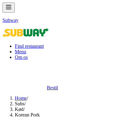
Subway
Find restaurant
Menu
Om os
Bestil
Home
/
Subs​​​​‌ ‍ ​‍​‍‌‍ ‌ ​‍‌‍‍‌‌‍‌ ‌‍‍‌‌‍ ‍​‍​‍​ ‍‍​‍​‍‌ ​ ‌‍​‌‌‍ ‍‌‍‍‌‌ ‌​‌ ‍‌​‍ ‍‌‍‍‌‌‍ ​‍​‍​‍ ​​‍​‍‌‍‍​‌ ​‍‌‍‌‌‌‍‌‍​‍​‍​ ‍‍​‍​‍‌‍‍​‌ ‌​‌ ‌​‌ ​​‌ ​ ​ ‍‍​‍ ​‍ ‌‍ ‍‌‍ ‌ ​‍‌‍‌​‌‍‍‌‌‍​ ​‍ ‌‌‍​‍‌‍‍‌‌ ‌​‌‍‌‌‌ ​ ​‍ ‌‌‍‌ ‌ ​‍‌‍ ‌ ‌‌‌ ​​​‍ ‌‌ ​ ‌ ‌​‌ ‌‌‌‍‌​‌‍‍‌‌‍ ​‍ ‍‌ ‌‍‌‍‌‌‌ ​‍‌‍​ ‌‍‌‌‌‍ ​​‍ ‍‌‍​‌‌ ​​‌ ​​​‍ ‌‍‍‌‌‍ ‍‌ ‌​‌‍‌‌‌‍ ‍‌ ‌​​‍ ‌‍‌‌‌‍‌​‌‍‍‌‌ ‌​​‍ ‌‍ ‌‌‍ ‌‍‌​‌‍‌‌​ ‌‌ ​​‌ ​‍‌‍‌‌‌ ​ ‌‍‌‌‌‍ ‍‌ ‌​‌‍​‌‌ ‌​‌‍‍‌‌‍ ‌‍ ‍​ ‍ ‌‍‍‌‌‍‌​​ ‌‌‍‌​​ ‌‍‌‍‌‍‌‍‌​​ ‍‌​ ​ ​ ​‍‌‍‌‍​‍ ‌​ ‌​​ ‍‌​ ‍‌​ ​‌​‍ ‌​ ‌​​ ​ ‌‍‌‍‌‍‌‌​‍ ‌​ ‍​‌‍​ ​ ​‍‌‍‌‍​‍ ‌​ ​ ​ ‌​‌‍​‍‌‍​‍​ ‍‌‌‍​ ‌‍‌‍​ ​ ‌‍​ ​ ​​​ ‍‌​ ‌‍​ ‍ ‌ ‌​‌ ‍‌‌ ​​‌‍‌‌​ ‌‌‍​ ‌‍​‌‌ ‌​‌‍‌‌‌‍‌ ‌‍ ‌ ​‍‌ ‍‌​ ‍ ‌ ​​‌‍​‌‌ ‌​‌‍‍​​ ‌‌‍ ‍‌‍​‌‌‍ ‌‌‍‌‌​‍‌‌​ ‌‌‌​​‍‌‌ ‌‍‍ ‌‍‌‌‌ ‍‌​‍‌‌​ ​ ‌​‌​​‍‌‌​ ​ ‌​‌​​‍‌‌​ ​‍​ ​‍‌‍‌​‌‍​‌​‍‌‌​ ​‍​ ​‍​‍‌‌​ ‌‌‌​‌​​‍ ‍‌ ‌‍‌‍​‌‌‍ ​‌ ‌‌‌‍‌‌​ ‌‍​‍‌‍​‌‌ ​ ‌‍‌‌‌‌‌‌‌ ​‍‌‍ ​​ ‌‌‍‍​‌ ‌​‌ ‌​‌ ​​‌ ​ ​‍‌‌​ ​ ‌​​‌​‍‌‌​ ​‍‌​‌‍​‍‌‌​ ​‍‌​‌‍‌‍ ‍‌‍ ‌ ​‍‌‍‌​‌‍‍‌‌‍​ ​‍ ‌‌‍​‍‌‍‍‌‌ ‌​‌‍‌‌‌ ​ ​‍ ‌‌‍‌ ‌ ​‍‌‍ ‌ ‌‌‌ ​​​‍ ‌‌ ​ ‌ ‌​‌ ‌‌‌‍‌​‌‍‍‌‌‍ ​‍ ‍‌ ‌‍‌‍‌‌‌ ​‍‌‍​ ‌‍‌‌‌‍ ​​‍ ‍‌‍​‌‌ ​​‌ ​​​‍‌‍‌‍‍‌‌‍‌​​ ‌‌‍‌​​ ‌‍‌‍‌‍‌‍‌​​ ‍‌​ ​ ​ ​‍‌‍‌‍​‍ ‌​ ‌​​ ‍‌​ ‍‌​ ​‌​‍ ‌​ ‌​​ ​ ‌‍‌‍‌‍‌‌​‍ ‌​ ‍​‌‍​ ​ ​‍‌‍‌‍​‍ ‌​ ​ ​ ‌​‌‍​‍‌‍​‍​ ‍‌‌‍​ ‌‍‌‍​ ​ ‌‍​ ​ ​​​ ‍‌​ ‌‍​‍‌‍‌ ‌​‌ ‍‌‌ ​​‌‍‌‌​ ‌‌‍​ ‌‍​‌‌ ‌​‌‍‌‌‌‍‌ ‌‍ ‌ ​‍‌ ‍‌​‍‌‍‌ ​​‌‍​‌‌ ‌​‌‍‍​​ ‌‌‍ ‍‌‍​‌‌‍ ‌‌‍‌‌​‍‌‌​ ‌‌‌​​‍‌‌ ‌‍‍ ‌‍‌‌‌ ‍‌​‍‌‌​ ​ ‌​‌​​‍‌‌​ ​ ‌​‌​​‍‌‌​ ​‍​ ​‍‌‍‌​‌‍​‌​‍‌‌​ ​‍​ ​‍​‍‌‌​ ‌‌‌​‌​​‍ ‍‌ ‌‍‌‍​‌‌‍ ​‌ ‌‌‌‍‌‌​‍‌‍‌ ​​‌‍‌‌‌ ​‍‌ ​ ‌ ​​‌‍‌‌‌‍​ ‌ ‌​‌‍‍‌‌ ‌‍‌‍‌‌​ ‌‌ ​​‌ ‌‌‌‍​‍‌‍ ​‌‍‍‌‌ ​ ‌‍‍​‌‍‌‌‌‍‌​​‍​‍‌ ‌
/
Kød​​​​‌ ‍ ​‍​‍‌‍ ‌ ​‍‌‍‍‌‌‍‌ ‌‍‍‌‌‍ ‍​‍​‍​ ‍‍​‍​‍‌ ​ ‌‍​‌‌‍ ‍‌‍‍‌‌ ‌​‌ ‍‌​‍ ‍‌‍‍‌‌‍ ​‍​‍​‍ ​​‍​‍‌‍‍​‌ ​‍‌‍‌‌‌‍‌‍​‍​‍​ ‍‍​‍​‍‌‍‍​‌ ‌​‌ ‌​‌ ​​‌ ​ ​ ‍‍​‍ ​‍ ‌‍ ‍‌‍ ‌ ​‍‌‍‌​‌‍‍‌‌‍​ ​‍ ‌‌‍​‍‌‍‍‌‌ ‌​‌‍‌‌‌ ​ ​‍ ‌‌‍‌ ‌ ​‍‌‍ ‌ ‌‌‌ ​​​‍ ‌‌ ​ ‌ ‌​‌ ‌‌‌‍‌​‌‍‍‌‌‍ ​‍ ‍‌ ‌‍‌‍‌‌‌ ​‍‌‍​ ‌‍‌‌‌‍ ​​‍ ‍‌‍​‌‌ ​​‌ ​​​‍ ‌‍‍‌‌‍ ‍‌ ‌​‌‍‌‌‌‍ ‍‌ ‌​​‍ ‌‍‌‌‌‍‌​‌‍‍‌‌ ‌​​‍ ‌‍ ‌‌‍ ‌‍‌​‌‍‌‌​ ‌‌ ​​‌ ​‍‌‍‌‌‌ ​ ‌‍‌‌‌‍ ‍‌ ‌​‌‍​‌‌ ‌​‌‍‍‌‌‍ ‌‍ ‍​ ‍ ‌‍‍‌‌‍‌​​ ‌​ ‌​‌‍‌‍​ ​​​ ‍‌‌‍​ ‌‍​‍​ ‌‌‌‍​‍​‍ ‌‌‍​‌​ ​​‌‍​‌‌‍​‌​‍ ‌​ ‌​​ ‌ ​ ‌ ​ ‌‌​‍ ‌‌‍​‌‌‍‌‌​ ‍‌‌‍‌‍​‍ ‌​ ​‍‌‍‌‍‌‍‌​‌‍​ ‌‍​ ​ ‍‌​ ‍​‌‍​ ​ ​ ​ ‌ ​ ‍‌​ ‍‌​ ‍ ‌ ‌​‌ ‍‌‌ ​​‌‍‌‌​ ‌‌ ​ ‌ ‌‌‌‍​‍‌‍​ ‌‍​‌‌ ‌​‌‍‌‌‌‍‌ ‌‍ ‌ ​‍‌ ‍‌​ ‍ ‌ ​​‌‍​‌‌ ‌​‌‍‍​​ ‌‌‍ ‍‌‍​‌‌‍ ‌‌‍‌‌​‍‌‌​ ‌‌‌​​‍‌‌ ‌‍‍ ‌‍‌‌‌ ‍‌​‍‌‌​ ​ ‌​‌​​‍‌‌​ ​ ‌​‌​​‍‌‌​ ​‍​ ​‍‌‍‌​‌‍​‌​‍‌‌​ ​‍​ ​‍​‍‌‌​ ‌‌‌​‌​​‍ ‍‌ ‌‍‌‍​‌‌‍ ​‌ ‌‌‌‍‌‌​ ‌‍​‍‌‍​‌‌ ​ ‌‍‌‌‌‌‌‌‌ ​‍‌‍ ​​ ‌‌‍‍​‌ ‌​‌ ‌​‌ ​​‌ ​ ​‍‌‌​ ​ ‌​​‌​‍‌‌​ ​‍‌​‌‍​‍‌‌​ ​‍‌​‌‍‌‍ ‍‌‍ ‌ ​‍‌‍‌​‌‍‍‌‌‍​ ​‍ ‌‌‍​‍‌‍‍‌‌ ‌​‌‍‌‌‌ ​ ​‍ ‌‌‍‌ ‌ ​‍‌‍ ‌ ‌‌‌ ​​​‍ ‌‌ ​ ‌ ‌​‌ ‌‌‌‍‌​‌‍‍‌‌‍ ​‍ ‍‌ ‌‍‌‍‌‌‌ ​‍‌‍​ ‌‍‌‌‌‍ ​​‍ ‍‌‍​‌‌ ​​‌ ​​​‍‌‍‌‍‍‌‌‍‌​​ ‌​ ‌​‌‍‌‍​ ​​​ ‍‌‌‍​ ‌‍​‍​ ‌‌‌‍​‍​‍ ‌‌‍​‌​ ​​‌‍​‌‌‍​‌​‍ ‌​ ‌​​ ‌ ​ ‌ ​ ‌‌​‍ ‌‌‍​‌‌‍‌‌​ ‍‌‌‍‌‍​‍ ‌​ ​‍‌‍‌‍‌‍‌​‌‍​ ‌‍​ ​ ‍‌​ ‍​‌‍​ ​ ​ ​ ‌ ​ ‍‌​ ‍‌​‍‌‍‌ ‌​‌ ‍‌‌ ​​‌‍‌‌​ ‌‌ ​ ‌ ‌‌‌‍​‍‌‍​ ‌‍​‌‌ ‌​‌‍‌‌‌‍‌ ‌‍ ‌ ​‍‌ ‍‌​‍‌‍‌ ​​‌‍​‌‌ ‌​‌‍‍​​ ‌‌‍ ‍‌‍​‌‌‍ ‌‌‍‌‌​‍‌‌​ ‌‌‌​​‍‌‌ ‌‍‍ ‌‍‌‌‌ ‍‌​‍‌‌​ ​ ‌​‌​​‍‌‌​ ​ ‌​‌​​‍‌‌​ ​‍​ ​‍‌‍‌​‌‍​‌​‍‌‌​ ​‍​ ​‍​‍‌‌​ ‌‌‌​‌​​‍ ‍‌ ‌‍‌‍​‌‌‍ ​‌ ‌‌‌‍‌‌​‍‌‍‌ ​​‌‍‌‌‌ ​‍‌ ​ ‌ ​​‌‍‌‌‌‍​ ‌ ‌​‌‍‍‌‌ ‌‍‌‍‌‌​ ‌‌ ​​‌ ‌‌‌‍​‍‌‍ ​‌‍‍‌‌ ​ ‌‍‍​‌‍‌‌‌‍‌​​‍​‍‌ ‌
/
Korean Pork​​​​‌ ‍ ​‍​‍‌‍ ‌ ​‍‌‍‍‌‌‍‌ ‌‍‍‌‌‍ ‍​‍​‍​ ‍‍​‍​‍‌ ​ ‌‍​‌‌‍ ‍‌‍‍‌‌ ‌​‌ ‍‌​‍ ‍‌‍‍‌‌‍ ​‍​‍​‍ ​​‍​‍‌‍‍​‌ ​‍‌‍‌‌‌‍‌‍​‍​‍​ ‍‍​‍​‍‌‍‍​‌ ‌​‌ ‌​‌ ​​‌ ​ ​ ‍‍​‍ ​‍ ‌‍ ‍‌‍ ‌ ​‍‌‍‌​‌‍‍‌‌‍​ ​‍ ‌‌‍​‍‌‍‍‌‌ ‌​‌‍‌‌‌ ​ ​‍ ‌‌‍‌ ‌ ​‍‌‍ ‌ ‌‌‌ ​​​‍ ‌‌ ​ ‌ ‌​‌ ‌‌‌‍‌​‌‍‍‌‌‍ ​‍ ‍‌ ‌‍‌‍‌‌‌ ​‍‌‍​ ‌‍‌‌‌‍ ​​‍ ‍‌‍​‌‌ ​​‌ ​​​‍ ‌‍‍‌‌‍ ‍‌ ‌​‌‍‌‌‌‍ ‍‌ ‌​​‍ ‌‍‌‌‌‍‌​‌‍‍‌‌ ‌​​‍ ‌‍ ‌‌‍ ‌‍‌​‌‍‌‌​ ‌‌ ​​‌ ​‍‌‍‌‌‌ ​ ‌‍‌‌‌‍ ‍‌ ‌​‌‍​‌‌ ‌​‌‍‍‌‌‍ ‌‍ ‍​ ‍ ‌‍‍‌‌‍‌​​ ‌​ ‍​​ ‌​​ ‍​​ ​ ‌‍​‌‌‍​‌‌‍‌‌​ ‍‌​‍ ‌‌‍‌‌​ ‍‌​ ​ ​ ​​​‍ ‌​ ‌​​ ​ ​ ‌‌‌‍​‍​‍ ‌​ ‍‌‌‍​‌​ ‌‍‌‍‌‍​‍ ‌‌‍‌‌‌‍‌​​ ‌‌​ ‌​​ ‌‌​ ​‌​ ‌‍​ ​ ‌‍‌‍‌‍​‌​ ‌‌​ ‌​​ ‍ ‌ ‌​‌ ‍‌‌ ​​‌‍‌‌​ ‌‌ ​​‌ ​‍‌‍ ‌‍‌​‌ ‌‌‌‍​ ‌ ‌​​ ‍ ‌ ​​‌‍​‌‌ ‌​‌‍‍​​ ‌‌‍ ‍‌‍​‌‌‍ ‌‌‍‌‌​‍‌‌​ ‌‌‌​​‍‌‌ ‌‍‍ ‌‍‌‌‌ ‍‌​‍‌‌​ ​ ‌​‌​​‍‌‌​ ​ ‌​‌​​‍‌‌​ ​‍​ ​‍‌‍‌​‌‍​‌​‍‌‌​ ​‍​ ​‍​‍‌‌​ ‌‌‌​‌​​‍ ‍‌ ‌‍‌‍​‌‌‍ ​‌ ‌‌‌‍‌‌​ ‌‍​‍‌‍​‌‌ ​ ‌‍‌‌‌‌‌‌‌ ​‍‌‍ ​​ ‌‌‍‍​‌ ‌​‌ ‌​‌ ​​‌ ​ ​‍‌‌​ ​ ‌​​‌​‍‌‌​ ​‍‌​‌‍​‍‌‌​ ​‍‌​‌‍‌‍ ‍‌‍ ‌ ​‍‌‍‌​‌‍‍‌‌‍​ ​‍ ‌‌‍​‍‌‍‍‌‌ ‌​‌‍‌‌‌ ​ ​‍ ‌‌‍‌ ‌ ​‍‌‍ ‌ ‌‌‌ ​​​‍ ‌‌ ​ ‌ ‌​‌ ‌‌‌‍‌​‌‍‍‌‌‍ ​‍ ‍‌ ‌‍‌‍‌‌‌ ​‍‌‍​ ‌‍‌‌‌‍ ​​‍ ‍‌‍​‌‌ ​​‌ ​​​‍‌‍‌‍‍‌‌‍‌​​ ‌​ ‍​​ ‌​​ ‍​​ ​ ‌‍​‌‌‍​‌‌‍‌‌​ ‍‌​‍ ‌‌‍‌‌​ ‍‌​ ​ ​ ​​​‍ ‌​ ‌​​ ​ ​ ‌‌‌‍​‍​‍ ‌​ ‍‌‌‍​‌​ ‌‍‌‍‌‍​‍ ‌‌‍‌‌‌‍‌​​ ‌‌​ ‌​​ ‌‌​ ​‌​ ‌‍​ ​ ‌‍‌‍‌‍​‌​ ‌‌​ ‌​​‍‌‍‌ ‌​‌ ‍‌‌ ​​‌‍‌‌​ ‌‌ ​​‌ ​‍‌‍ ‌‍‌​‌ ‌‌‌‍​ ‌ ‌​​‍‌‍‌ ​​‌‍​‌‌ ‌​‌‍‍​​ ‌‌‍ ‍‌‍​‌‌‍ ‌‌‍‌‌​‍‌‌​ ‌‌‌​​‍‌‌ ‌‍‍ ‌‍‌‌‌ ‍‌​‍‌‌​ ​ ‌​‌​​‍‌‌​ ​ ‌​‌​​‍‌‌​ ​‍​ ​‍‌‍‌​‌‍​‌​‍‌‌​ ​‍​ ​‍​‍‌‌​ ‌‌‌​‌​​‍ ‍‌ ‌‍‌‍​‌‌‍ ​‌ ‌‌‌‍‌‌​‍‌‍‌ ​​‌‍‌‌‌ ​‍‌ ​ ‌ ​​‌‍‌‌‌‍​ ‌ ‌​‌‍‍‌‌ ‌‍‌‍‌‌​ ‌‌ ​​‌ ‌‌‌‍​‍‌‍ ​‌‍‍‌‌ ​ ‌‍‍​‌‍‌‌‌‍‌​​‍​‍‌ ‌