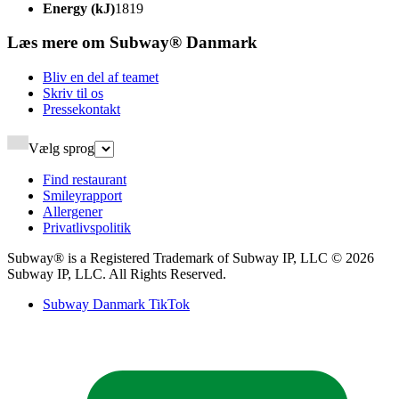
Energy (kJ)​​​​‌ ‍ ​‍​‍‌‍ ‌ ​‍‌‍‍‌‌‍‌ ‌‍‍‌‌‍ ‍​‍​‍​ ‍‍​‍​‍‌ ​ ‌‍​‌‌‍ ‍‌‍‍‌‌ ‌​‌ ‍‌​‍ ‍‌‍‍‌‌‍ ​‍​‍​‍ ​​‍​‍‌‍‍​‌ ​‍‌‍‌‌‌‍‌‍​‍​‍​ ‍‍​‍​‍‌‍‍​‌ ‌​‌ ‌​‌ ​​‌ ​ ​ ‍‍​‍ ​‍ ‌‍ ‍‌‍ ‌ ​‍‌‍‌​‌‍‍‌‌‍​ ​‍ ‌‌‍​‍‌‍‍‌‌ ‌​‌‍‌‌‌ ​ ​‍ ‌‌‍‌ ‌ ​‍‌‍ ‌ ‌‌‌ ​​​‍ ‌‌ ​ ‌ ‌​‌ ‌‌‌‍‌​‌‍‍‌‌‍ ​‍ ‍‌ ‌‍‌‍‌‌‌ ​‍‌‍​ ‌‍‌‌‌‍ ​​‍ ‍‌‍​‌‌ ​​‌ ​​​‍ ‌‍‍‌‌‍ ‍‌ ‌​‌‍‌‌‌‍ ‍‌ ‌​​‍ ‌‍‌‌‌‍‌​‌‍‍‌‌ ‌​​‍ ‌‍ ‌‌‍ ‌‍‌​‌‍‌‌​ ‌‌ ​​‌ ​‍‌‍‌‌‌ ​ ‌‍‌‌‌‍ ‍‌ ‌​‌‍​‌‌ ‌​‌‍‍‌‌‍ ‌‍ ‍​ ‍ ‌‍‍‌‌‍‌​​ ‌​ ​ ‌‍‌​​ ‍​‌‍‌‌​ ‌ ‌‍​‌​ ‌‌‌‍‌​​‍ ‌​ ‌‌‌‍‌​​ ‌‍​ ‌‌​‍ ‌​ ‌​​ ‌‍​ ​ ​ ‍​​‍ ‌​ ‍​‌‍​‌‌‍​‍​ ​‌​‍ ‌​ ‌‌​ ‌​​ ‌​‌‍​‌‌‍​‌‌‍​‌​ ‌​​ ‍​​ ‌ ​ ‍​​ ‌‍​ ​‍​ ‍ ‌ ‌​‌ ‍‌‌ ​​‌‍‌‌​ ‌‌ ​​‌ ​‍‌‍ ‌‍‌​‌ ‌‌‌‍​ ‌ ‌​​ ‍ ‌ ​​‌‍​‌‌ ‌​‌‍‍​​ ‌‌‍‌​‌‍‌‌‌ ​ ‌‍​ ‌ ​‍‌‍‍‌‌ ​​‌ ‌​‌‍‍‌‌‍ ‌‍ ‍​‍‌‌​ ‌‌‌​​‍‌‌ ‌‍‍ ‌‍‌‌‌ ‍‌​‍‌‌​ ​ ‌​‌​​‍‌‌​ ​ ‌​‌​​‍‌‌​ ​‍​ ​‍‌‍‌​‌‍​‌​‍‌‌​ ​‍​ ​‍​‍‌‌​ ‌‌‌​‌​​‍ ‍‌ ‌‍‌‍​‌‌‍ ​‌ ‌‌‌‍‌‌​‍ ‍‌ ‌‍‌‍​‌‌‍ ​‌ ‌‌‌‍‌‌​‍‌‌​ ‌‌‌​​‍‌‌ ‌‍‍ ‌‍‌‌‌ ‍‌​‍‌‌​ ​ ‌​‌​​‍‌‌​ ​ ‌​‌​​‍‌‌​ ​‍​ ​‍​ ‌‌​ ‌ ​ ‍‌‌‍‌​‌‍​ ‌‍‌‍​ ‍‌​ ​ ​ ​ ​ ‍​​ ‌‌‌‍‌‌​‍‌‌​ ​‍​ ​‍​‍‌‌​ ‌‌‌​‌​​‍ ‍‌‍​ ‌‍‍​‌‍‍‌‌‍ ​‌‍‌​‌ ​‍‌‍‌‌‌‍ ‍​‍‌‌​ ‌‌‌​​‍‌‌ ‌‍‍ ‌‍‌‌‌ ‍‌​‍‌‌​ ​ ‌​‌​​‍‌‌​ ​ ‌​‌​​‍‌‌​ ​‍​ ​‍​ ‌ ​ ​​‌‍‌‌​ ​‌‌‍‌​​ ‍‌​ ​ ​ ‌‌​ ​​‌‍‌‍‌‍​‌​ ​‍​‍‌‌​ ​‍​ ​‍​‍‌‌​ ‌‌‌​‌​​‍ ‍‌ ‌​‌‍‌‌‌ ‍​‌ ‌​​ ‌‍​‍‌‍​‌‌ ​ ‌‍‌‌‌‌‌‌‌ ​‍‌‍ ​​ ‌‌‍‍​‌ ‌​‌ ‌​‌ ​​‌ ​ ​‍‌‌​ ​ ‌​​‌​‍‌‌​ ​‍‌​‌‍​‍‌‌​ ​‍‌​‌‍‌‍ ‍‌‍ ‌ ​‍‌‍‌​‌‍‍‌‌‍​ ​‍ ‌‌‍​‍‌‍‍‌‌ ‌​‌‍‌‌‌ ​ ​‍ ‌‌‍‌ ‌ ​‍‌‍ ‌ ‌‌‌ ​​​‍ ‌‌ ​ ‌ ‌​‌ ‌‌‌‍‌​‌‍‍‌‌‍ ​‍ ‍‌ ‌‍‌‍‌‌‌ ​‍‌‍​ ‌‍‌‌‌‍ ​​‍ ‍‌‍​‌‌ ​​‌ ​​​‍‌‍‌‍‍‌‌‍‌​​ ‌​ ​ ‌‍‌​​ ‍​‌‍‌‌​ ‌ ‌‍​‌​ ‌‌‌‍‌​​‍ ‌​ ‌‌‌‍‌​​ ‌‍​ ‌‌​‍ ‌​ ‌​​ ‌‍​ ​ ​ ‍​​‍ ‌​ ‍​‌‍​‌‌‍​‍​ ​‌​‍ ‌​ ‌‌​ ‌​​ ‌​‌‍​‌‌‍​‌‌‍​‌​ ‌​​ ‍​​ ‌ ​ ‍​​ ‌‍​ ​‍​‍‌‍‌ ‌​‌ ‍‌‌ ​​‌‍‌‌​ ‌‌ ​​‌ ​‍‌‍ ‌‍‌​‌ ‌‌‌‍​ ‌ ‌​​‍‌‍‌ ​​‌‍​‌‌ ‌​‌‍‍​​ ‌‌‍‌​‌‍‌‌‌ ​ ‌‍​ ‌ ​‍‌‍‍‌‌ ​​‌ ‌​‌‍‍‌‌‍ ‌‍ ‍​‍‌‌​ ‌‌‌​​‍‌‌ ‌‍‍ ‌‍‌‌‌ ‍‌​‍‌‌​ ​ ‌​‌​​‍‌‌​ ​ ‌​‌​​‍‌‌​ ​‍​ ​‍‌‍‌​‌‍​‌​‍‌‌​ ​‍​ ​‍​‍‌‌​ ‌‌‌​‌​​‍ ‍‌ ‌‍‌‍​‌‌‍ ​‌ ‌‌‌‍‌‌​‍ ‍‌ ‌‍‌‍​‌‌‍ ​‌ ‌‌‌‍‌‌​‍‌‌​ ‌‌‌​​‍‌‌ ‌‍‍ ‌‍‌‌‌ ‍‌​‍‌‌​ ​ ‌​‌​​‍‌‌​ ​ ‌​‌​​‍‌‌​ ​‍​ ​‍​ ‌‌​ ‌ ​ ‍‌‌‍‌​‌‍​ ‌‍‌‍​ ‍‌​ ​ ​ ​ ​ ‍​​ ‌‌‌‍‌‌​‍‌‌​ ​‍​ ​‍​‍‌‌​ ‌‌‌​‌​​‍ ‍‌‍​ ‌‍‍​‌‍‍‌‌‍ ​‌‍‌​‌ ​‍‌‍‌‌‌‍ ‍​‍‌‌​ ‌‌‌​​‍‌‌ ‌‍‍ ‌‍‌‌‌ ‍‌​‍‌‌​ ​ ‌​‌​​‍‌‌​ ​ ‌​‌​​‍‌‌​ ​‍​ ​‍​ ‌ ​ ​​‌‍‌‌​ ​‌‌‍‌​​ ‍‌​ ​ ​ ‌‌​ ​​‌‍‌‍‌‍​‌​ ​‍​‍‌‌​ ​‍​ ​‍​‍‌‌​ ‌‌‌​‌​​‍ ‍‌ ‌​‌‍‌‌‌ ‍​‌ ‌​​‍‌‍‌ ​​‌‍‌‌‌ ​‍‌ ​ ‌ ​​‌‍‌‌‌‍​ ‌ ‌​‌‍‍‌‌ ‌‍‌‍‌‌​ ‌‌ ​​‌ ‌‌‌‍​‍‌‍ ​‌‍‍‌‌ ​ ‌‍‍​‌‍‌‌‌‍‌​​‍​‍‌ ‌
1819​​​​‌ ‍ ​‍​‍‌‍ ‌ ​‍‌‍‍‌‌‍‌ ‌‍‍‌‌‍ ‍​‍​‍​ ‍‍​‍​‍‌ ​ ‌‍​‌‌‍ ‍‌‍‍‌‌ ‌​‌ ‍‌​‍ ‍‌‍‍‌‌‍ ​‍​‍​‍ ​​‍​‍‌‍‍​‌ ​‍‌‍‌‌‌‍‌‍​‍​‍​ ‍‍​‍​‍‌‍‍​‌ ‌​‌ ‌​‌ ​​‌ ​ ​ ‍‍​‍ ​‍ ‌‍ ‍‌‍ ‌ ​‍‌‍‌​‌‍‍‌‌‍​ ​‍ ‌‌‍​‍‌‍‍‌‌ ‌​‌‍‌‌‌ ​ ​‍ ‌‌‍‌ ‌ ​‍‌‍ ‌ ‌‌‌ ​​​‍ ‌‌ ​ ‌ ‌​‌ ‌‌‌‍‌​‌‍‍‌‌‍ ​‍ ‍‌ ‌‍‌‍‌‌‌ ​‍‌‍​ ‌‍‌‌‌‍ ​​‍ ‍‌‍​‌‌ ​​‌ ​​​‍ ‌‍‍‌‌‍ ‍‌ ‌​‌‍‌‌‌‍ ‍‌ ‌​​‍ ‌‍‌‌‌‍‌​‌‍‍‌‌ ‌​​‍ ‌‍ ‌‌‍ ‌‍‌​‌‍‌‌​ ‌‌ ​​‌ ​‍‌‍‌‌‌ ​ ‌‍‌‌‌‍ ‍‌ ‌​‌‍​‌‌ ‌​‌‍‍‌‌‍ ‌‍ ‍​ ‍ ‌‍‍‌‌‍‌​​ ‌​ ​ ‌‍‌​​ ‍​‌‍‌‌​ ‌ ‌‍​‌​ ‌‌‌‍‌​​‍ ‌​ ‌‌‌‍‌​​ ‌‍​ ‌‌​‍ ‌​ ‌​​ ‌‍​ ​ ​ ‍​​‍ ‌​ ‍​‌‍​‌‌‍​‍​ ​‌​‍ ‌​ ‌‌​ ‌​​ ‌​‌‍​‌‌‍​‌‌‍​‌​ ‌​​ ‍​​ ‌ ​ ‍​​ ‌‍​ ​‍​ ‍ ‌ ‌​‌ ‍‌‌ ​​‌‍‌‌​ ‌‌ ​​‌ ​‍‌‍ ‌‍‌​‌ ‌‌‌‍​ ‌ ‌​​ ‍ ‌ ​​‌‍​‌‌ ‌​‌‍‍​​ ‌‌‍‌​‌‍‌‌‌ ​ ‌‍​ ‌ ​‍‌‍‍‌‌ ​​‌ ‌​‌‍‍‌‌‍ ‌‍ ‍​‍‌‌​ ‌‌‌​​‍‌‌ ‌‍‍ ‌‍‌‌‌ ‍‌​‍‌‌​ ​ ‌​‌​​‍‌‌​ ​ ‌​‌​​‍‌‌​ ​‍​ ​‍‌‍‌​‌‍​‌​‍‌‌​ ​‍​ ​‍​‍‌‌​ ‌‌‌​‌​​‍ ‍‌ ‌‍‌‍​‌‌‍ ​‌ ‌‌‌‍‌‌​‍ ‍‌ ‌‍‌‍​‌‌‍ ​‌ ‌‌‌‍‌‌​‍‌‌​ ‌‌‌​​‍‌‌ ‌‍‍ ‌‍‌‌‌ ‍‌​‍‌‌​ ​ ‌​‌​​‍‌‌​ ​ ‌​‌​​‍‌‌​ ​‍​ ​‍​ ‌‌​ ‌ ​ ‍‌‌‍‌​‌‍​ ‌‍‌‍​ ‍‌​ ​ ​ ​ ​ ‍​​ ‌‌‌‍‌‌​‍‌‌​ ​‍​ ​‍​‍‌‌​ ‌‌‌​‌​​‍ ‍‌‍​ ‌‍‍​‌‍‍‌‌‍ ​‌‍‌​‌ ​‍‌‍‌‌‌‍ ‍​‍‌‌​ ‌‌‌​​‍‌‌ ‌‍‍ ‌‍‌‌‌ ‍‌​‍‌‌​ ​ ‌​‌​​‍‌‌​ ​ ‌​‌​​‍‌‌​ ​‍​ ​‍​ ‍‌‌‍​‌‌‍‌‍​ ‌ ​ ‌ ​ ​ ‌‍​‌‌‍​‌‌‍‌‍​ ​​​ ‍​​ ‌‌​‍‌‌​ ​‍​ ​‍​‍‌‌​ ‌‌‌​‌​​‍ ‍‌ ‌​‌‍‌‌‌ ‍​‌ ‌​​ ‌‍​‍‌‍​‌‌ ​ ‌‍‌‌‌‌‌‌‌ ​‍‌‍ ​​ ‌‌‍‍​‌ ‌​‌ ‌​‌ ​​‌ ​ ​‍‌‌​ ​ ‌​​‌​‍‌‌​ ​‍‌​‌‍​‍‌‌​ ​‍‌​‌‍‌‍ ‍‌‍ ‌ ​‍‌‍‌​‌‍‍‌‌‍​ ​‍ ‌‌‍​‍‌‍‍‌‌ ‌​‌‍‌‌‌ ​ ​‍ ‌‌‍‌ ‌ ​‍‌‍ ‌ ‌‌‌ ​​​‍ ‌‌ ​ ‌ ‌​‌ ‌‌‌‍‌​‌‍‍‌‌‍ ​‍ ‍‌ ‌‍‌‍‌‌‌ ​‍‌‍​ ‌‍‌‌‌‍ ​​‍ ‍‌‍​‌‌ ​​‌ ​​​‍‌‍‌‍‍‌‌‍‌​​ ‌​ ​ ‌‍‌​​ ‍​‌‍‌‌​ ‌ ‌‍​‌​ ‌‌‌‍‌​​‍ ‌​ ‌‌‌‍‌​​ ‌‍​ ‌‌​‍ ‌​ ‌​​ ‌‍​ ​ ​ ‍​​‍ ‌​ ‍​‌‍​‌‌‍​‍​ ​‌​‍ ‌​ ‌‌​ ‌​​ ‌​‌‍​‌‌‍​‌‌‍​‌​ ‌​​ ‍​​ ‌ ​ ‍​​ ‌‍​ ​‍​‍‌‍‌ ‌​‌ ‍‌‌ ​​‌‍‌‌​ ‌‌ ​​‌ ​‍‌‍ ‌‍‌​‌ ‌‌‌‍​ ‌ ‌​​‍‌‍‌ ​​‌‍​‌‌ ‌​‌‍‍​​ ‌‌‍‌​‌‍‌‌‌ ​ ‌‍​ ‌ ​‍‌‍‍‌‌ ​​‌ ‌​‌‍‍‌‌‍ ‌‍ ‍​‍‌‌​ ‌‌‌​​‍‌‌ ‌‍‍ ‌‍‌‌‌ ‍‌​‍‌‌​ ​ ‌​‌​​‍‌‌​ ​ ‌​‌​​‍‌‌​ ​‍​ ​‍‌‍‌​‌‍​‌​‍‌‌​ ​‍​ ​‍​‍‌‌​ ‌‌‌​‌​​‍ ‍‌ ‌‍‌‍​‌‌‍ ​‌ ‌‌‌‍‌‌​‍ ‍‌ ‌‍‌‍​‌‌‍ ​‌ ‌‌‌‍‌‌​‍‌‌​ ‌‌‌​​‍‌‌ ‌‍‍ ‌‍‌‌‌ ‍‌​‍‌‌​ ​ ‌​‌​​‍‌‌​ ​ ‌​‌​​‍‌‌​ ​‍​ ​‍​ ‌‌​ ‌ ​ ‍‌‌‍‌​‌‍​ ‌‍‌‍​ ‍‌​ ​ ​ ​ ​ ‍​​ ‌‌‌‍‌‌​‍‌‌​ ​‍​ ​‍​‍‌‌​ ‌‌‌​‌​​‍ ‍‌‍​ ‌‍‍​‌‍‍‌‌‍ ​‌‍‌​‌ ​‍‌‍‌‌‌‍ ‍​‍‌‌​ ‌‌‌​​‍‌‌ ‌‍‍ ‌‍‌‌‌ ‍‌​‍‌‌​ ​ ‌​‌​​‍‌‌​ ​ ‌​‌​​‍‌‌​ ​‍​ ​‍​ ‍‌‌‍​‌‌‍‌‍​ ‌ ​ ‌ ​ ​ ‌‍​‌‌‍​‌‌‍‌‍​ ​​​ ‍​​ ‌‌​‍‌‌​ ​‍​ ​‍​‍‌‌​ ‌‌‌​‌​​‍ ‍‌ ‌​‌‍‌‌‌ ‍​‌ ‌​​‍‌‍‌ ​​‌‍‌‌‌ ​‍‌ ​ ‌ ​​‌‍‌‌‌‍​ ‌ ‌​‌‍‍‌‌ ‌‍‌‍‌‌​ ‌‌ ​​‌ ‌‌‌‍​‍‌‍ ​‌‍‍‌‌ ​ ‌‍‍​‌‍‌‌‌‍‌​​‍​‍‌ ‌
Læs mere om Subway® Danmark​​​​‌ ‍ ​‍​‍‌‍ ‌ ​‍‌‍‍‌‌‍‌ ‌‍‍‌‌‍ ‍​‍​‍​ ‍‍​‍​‍‌ ​ ‌‍​‌‌‍ ‍‌‍‍‌‌ ‌​‌ ‍‌​‍ ‍‌‍‍‌‌‍ ​‍​‍​‍ ​​‍​‍‌‍‍​‌ ​‍‌‍‌‌‌‍‌‍​‍​‍​ ‍‍​‍​‍‌‍‍​‌ ‌​‌ ‌​‌ ​​‌ ​ ​ ‍‍​‍ ​‍ ‌‍ ‍‌‍ ‌ ​‍‌‍‌​‌‍‍‌‌‍​ ​‍ ‌‌‍​‍‌‍‍‌‌ ‌​‌‍‌‌‌ ​ ​‍ ‌‌‍‌ ‌ ​‍‌‍ ‌ ‌‌‌ ​​​‍ ‌‌ ​ ‌ ‌​‌ ‌‌‌‍‌​‌‍‍‌‌‍ ​‍ ‍‌ ‌‍‌‍‌‌‌ ​‍‌‍​ ‌‍‌‌‌‍ ​​‍ ‍‌‍​‌‌ ​​‌ ​​​‍ ‌‍‍‌‌‍ ‍‌ ‌​‌‍‌‌‌‍ ‍‌ ‌​​‍ ‌‍‌‌‌‍‌​‌‍‍‌‌ ‌​​‍ ‌‍ ‌‌‍ ‌‍‌​‌‍‌‌​ ‌‌ ​​‌ ​‍‌‍‌‌‌ ​ ‌‍‌‌‌‍ ‍‌ ‌​‌‍​‌‌ ‌​‌‍‍‌‌‍ ‌‍ ‍​ ‍ ‌‍‍‌‌‍‌​​ ‌​ ‌‍​ ​ ‌‍‌​​ ‌‌​ ​ ‌‍​‍​ ​‌​ ​​​‍ ‌​ ​‍​ ​‌​ ‌‌​ ​​​‍ ‌​ ‌​‌‍​ ‌‍​ ​ ​​​‍ ‌​ ‍​‌‍‌‌​ ‍‌​ ​‍​‍ ‌​ ‌ ‌‍‌‌​ ​‍​ ​‌​ ​‍​ ​ ​ ​ ‌‍‌‍‌‍​‍​ ‌‌​ ‍​‌‍​‌​ ‍ ‌ ‌​‌ ‍‌‌ ​​‌‍‌‌​ ‌‌ ‌ ‌‍‌‌‌‍​‍‌ ​ ‌‍‍‌‌ ‌​‌‍‌‌‌​‌‍‌‍ ‌‍ ‌ ‌​‌‍‌‌‌ ​‍​ ‍ ‌ ​​‌‍​‌‌ ‌​‌‍‍​​ ‌‌ ‌​‌‍‍‌‌ ‌​‌‍ ​‌‍‌‌​‍‌‌​ ‌‌‌​​‍‌‌ ‌‍‍ ‌‍‌‌‌ ‍‌​‍‌‌​ ​ ‌​‌​​‍‌‌​ ​ ‌​‌​​‍‌‌​ ​‍​ ​‍‌‍‌​‌‍​‌​‍‌‌​ ​‍​ ​‍​‍‌‌​ ‌‌‌​‌​​‍ ‍‌ ‌‍‌‍​‌‌‍ ​‌ ‌‌‌‍‌‌​ ‌‍​‍‌‍​‌‌ ​ ‌‍‌‌‌‌‌‌‌ ​‍‌‍ ​​ ‌‌‍‍​‌ ‌​‌ ‌​‌ ​​‌ ​ ​‍‌‌​ ​ ‌​​‌​‍‌‌​ ​‍‌​‌‍​‍‌‌​ ​‍‌​‌‍‌‍ ‍‌‍ ‌ ​‍‌‍‌​‌‍‍‌‌‍​ ​‍ ‌‌‍​‍‌‍‍‌‌ ‌​‌‍‌‌‌ ​ ​‍ ‌‌‍‌ ‌ ​‍‌‍ ‌ ‌‌‌ ​​​‍ ‌‌ ​ ‌ ‌​‌ ‌‌‌‍‌​‌‍‍‌‌‍ ​‍ ‍‌ ‌‍‌‍‌‌‌ ​‍‌‍​ ‌‍‌‌‌‍ ​​‍ ‍‌‍​‌‌ ​​‌ ​​​‍‌‍‌‍‍‌‌‍‌​​ ‌​ ‌‍​ ​ ‌‍‌​​ ‌‌​ ​ ‌‍​‍​ ​‌​ ​​​‍ ‌​ ​‍​ ​‌​ ‌‌​ ​​​‍ ‌​ ‌​‌‍​ ‌‍​ ​ ​​​‍ ‌​ ‍​‌‍‌‌​ ‍‌​ ​‍​‍ ‌​ ‌ ‌‍‌‌​ ​‍​ ​‌​ ​‍​ ​ ​ ​ ‌‍‌‍‌‍​‍​ ‌‌​ ‍​‌‍​‌​‍‌‍‌ ‌​‌ ‍‌‌ ​​‌‍‌‌​ ‌‌ ‌ ‌‍‌‌‌‍​‍‌ ​ ‌‍‍‌‌ ‌​‌‍‌‌‌​‌‍‌‍ ‌‍ ‌ ‌​‌‍‌‌‌ ​‍​‍‌‍‌ ​​‌‍​‌‌ ‌​‌‍‍​​ ‌‌ ‌​‌‍‍‌‌ ‌​‌‍ ​‌‍‌‌​‍‌‌​ ‌‌‌​​‍‌‌ ‌‍‍ ‌‍‌‌‌ ‍‌​‍‌‌​ ​ ‌​‌​​‍‌‌​ ​ ‌​‌​​‍‌‌​ ​‍​ ​‍‌‍‌​‌‍​‌​‍‌‌​ ​‍​ ​‍​‍‌‌​ ‌‌‌​‌​​‍ ‍‌ ‌‍‌‍​‌‌‍ ​‌ ‌‌‌‍‌‌​‍‌‍‌ ​​‌‍‌‌‌ ​‍‌ ​ ‌ ​​‌‍‌‌‌‍​ ‌ ‌​‌‍‍‌‌ ‌‍‌‍‌‌​ ‌‌ ​​‌ ‌‌‌‍​‍‌‍ ​‌‍‍‌‌ ​ ‌‍‍​‌‍‌‌‌‍‌​​‍​‍‌ ‌
Bliv en del af teamet​​​​‌ ‍ ​‍​‍‌‍ ‌ ​‍‌‍‍‌‌‍‌ ‌‍‍‌‌‍ ‍​‍​‍​ ‍‍​‍​‍‌ ​ ‌‍​‌‌‍ ‍‌‍‍‌‌ ‌​‌ ‍‌​‍ ‍‌‍‍‌‌‍ ​‍​‍​‍ ​​‍​‍‌‍‍​‌ ​‍‌‍‌‌‌‍‌‍​‍​‍​ ‍‍​‍​‍‌‍‍​‌ ‌​‌ ‌​‌ ​​‌ ​ ​ ‍‍​‍ ​‍ ‌‍ ‍‌‍ ‌ ​‍‌‍‌​‌‍‍‌‌‍​ ​‍ ‌‌‍​‍‌‍‍‌‌ ‌​‌‍‌‌‌ ​ ​‍ ‌‌‍‌ ‌ ​‍‌‍ ‌ ‌‌‌ ​​​‍ ‌‌ ​ ‌ ‌​‌ ‌‌‌‍‌​‌‍‍‌‌‍ ​‍ ‍‌ ‌‍‌‍‌‌‌ ​‍‌‍​ ‌‍‌‌‌‍ ​​‍ ‍‌‍​‌‌ ​​‌ ​​​‍ ‌‍‍‌‌‍ ‍‌ ‌​‌‍‌‌‌‍ ‍‌ ‌​​‍ ‌‍‌‌‌‍‌​‌‍‍‌‌ ‌​​‍ ‌‍ ‌‌‍ ‌‍‌​‌‍‌‌​ ‌‌ ​​‌ ​‍‌‍‌‌‌ ​ ‌‍‌‌‌‍ ‍‌ ‌​‌‍​‌‌ ‌​‌‍‍‌‌‍ ‌‍ ‍​ ‍ ‌‍‍‌‌‍‌​​ ‌‌‍‌​​ ‍​​ ​​‌‍‌​​ ​‌‌‍‌‍‌‍​‌​ ‌ ​‍ ‌‌‍​‌​ ​‍​ ‍​​ ‍‌​‍ ‌​ ‌​‌‍‌‌​ ​ ​ ​‌​‍ ‌‌‍​‍​ ​‌‌‍‌​​ ‌‍​‍ ‌​ ‌‍​ ‌​​ ‌‍​ ​‍​ ‌‍​ ‌‌​ ‍​​ ‌ ​ ‌‌​ ​‍​ ‌‍​ ‌‌​ ‍ ‌ ‌​‌ ‍‌‌ ​​‌‍‌‌​ ‌‌ ‌ ‌‍‌‌‌‍​‍‌ ​ ‌‍‍‌‌ ‌​‌‍‌‌‌​ ‍‌‍​‌‌ ‌‍‌‍‍‌‌‍‌ ‌‍​‌‌ ‌​‌‍‍‌‌‍ ‌‍ ‍‌​‍‌‌ ‌​‌‍‌‌‌‍ ‌​ ‍ ‌ ​​‌‍​‌‌ ‌​‌‍‍​​ ‌‌‍ ​‌‍​‌‌‍​‍‌‍‌‌‌‍ ​​‍‌‌​ ‌‌‌​​‍‌‌ ‌‍‍ ‌‍‌‌‌ ‍‌​‍‌‌​ ​ ‌​‌​​‍‌‌​ ​ ‌​‌​​‍‌‌​ ​‍​ ​‍‌‍‌​‌‍​‌​‍‌‌​ ​‍​ ​‍​‍‌‌​ ‌‌‌​‌​​‍ ‍‌ ‌‍‌‍​‌‌‍ ​‌ ‌‌‌‍‌‌​ ‌‍​‍‌‍​‌‌ ​ ‌‍‌‌‌‌‌‌‌ ​‍‌‍ ​​ ‌‌‍‍​‌ ‌​‌ ‌​‌ ​​‌ ​ ​‍‌‌​ ​ ‌​​‌​‍‌‌​ ​‍‌​‌‍​‍‌‌​ ​‍‌​‌‍‌‍ ‍‌‍ ‌ ​‍‌‍‌​‌‍‍‌‌‍​ ​‍ ‌‌‍​‍‌‍‍‌‌ ‌​‌‍‌‌‌ ​ ​‍ ‌‌‍‌ ‌ ​‍‌‍ ‌ ‌‌‌ ​​​‍ ‌‌ ​ ‌ ‌​‌ ‌‌‌‍‌​‌‍‍‌‌‍ ​‍ ‍‌ ‌‍‌‍‌‌‌ ​‍‌‍​ ‌‍‌‌‌‍ ​​‍ ‍‌‍​‌‌ ​​‌ ​​​‍‌‍‌‍‍‌‌‍‌​​ ‌‌‍‌​​ ‍​​ ​​‌‍‌​​ ​‌‌‍‌‍‌‍​‌​ ‌ ​‍ ‌‌‍​‌​ ​‍​ ‍​​ ‍‌​‍ ‌​ ‌​‌‍‌‌​ ​ ​ ​‌​‍ ‌‌‍​‍​ ​‌‌‍‌​​ ‌‍​‍ ‌​ ‌‍​ ‌​​ ‌‍​ ​‍​ ‌‍​ ‌‌​ ‍​​ ‌ ​ ‌‌​ ​‍​ ‌‍​ ‌‌​‍‌‍‌ ‌​‌ ‍‌‌ ​​‌‍‌‌​ ‌‌ ‌ ‌‍‌‌‌‍​‍‌ ​ ‌‍‍‌‌ ‌​‌‍‌‌‌​ ‍‌‍​‌‌ ‌‍‌‍‍‌‌‍‌ ‌‍​‌‌ ‌​‌‍‍‌‌‍ ‌‍ ‍‌​‍‌‌ ‌​‌‍‌‌‌‍ ‌​‍‌‍‌ ​​‌‍​‌‌ ‌​‌‍‍​​ ‌‌‍ ​‌‍​‌‌‍​‍‌‍‌‌‌‍ ​​‍‌‌​ ‌‌‌​​‍‌‌ ‌‍‍ ‌‍‌‌‌ ‍‌​‍‌‌​ ​ ‌​‌​​‍‌‌​ ​ ‌​‌​​‍‌‌​ ​‍​ ​‍‌‍‌​‌‍​‌​‍‌‌​ ​‍​ ​‍​‍‌‌​ ‌‌‌​‌​​‍ ‍‌ ‌‍‌‍​‌‌‍ ​‌ ‌‌‌‍‌‌​‍‌‍‌ ​​‌‍‌‌‌ ​‍‌ ​ ‌ ​​‌‍‌‌‌‍​ ‌ ‌​‌‍‍‌‌ ‌‍‌‍‌‌​ ‌‌ ​​‌ ‌‌‌‍​‍‌‍ ​‌‍‍‌‌ ​ ‌‍‍​‌‍‌‌‌‍‌​​‍​‍‌ ‌
Skriv til os​​​​‌ ‍ ​‍​‍‌‍ ‌ ​‍‌‍‍‌‌‍‌ ‌‍‍‌‌‍ ‍​‍​‍​ ‍‍​‍​‍‌ ​ ‌‍​‌‌‍ ‍‌‍‍‌‌ ‌​‌ ‍‌​‍ ‍‌‍‍‌‌‍ ​‍​‍​‍ ​​‍​‍‌‍‍​‌ ​‍‌‍‌‌‌‍‌‍​‍​‍​ ‍‍​‍​‍‌‍‍​‌ ‌​‌ ‌​‌ ​​‌ ​ ​ ‍‍​‍ ​‍ ‌‍ ‍‌‍ ‌ ​‍‌‍‌​‌‍‍‌‌‍​ ​‍ ‌‌‍​‍‌‍‍‌‌ ‌​‌‍‌‌‌ ​ ​‍ ‌‌‍‌ ‌ ​‍‌‍ ‌ ‌‌‌ ​​​‍ ‌‌ ​ ‌ ‌​‌ ‌‌‌‍‌​‌‍‍‌‌‍ ​‍ ‍‌ ‌‍‌‍‌‌‌ ​‍‌‍​ ‌‍‌‌‌‍ ​​‍ ‍‌‍​‌‌ ​​‌ ​​​‍ ‌‍‍‌‌‍ ‍‌ ‌​‌‍‌‌‌‍ ‍‌ ‌​​‍ ‌‍‌‌‌‍‌​‌‍‍‌‌ ‌​​‍ ‌‍ ‌‌‍ ‌‍‌​‌‍‌‌​ ‌‌ ​​‌ ​‍‌‍‌‌‌ ​ ‌‍‌‌‌‍ ‍‌ ‌​‌‍​‌‌ ‌​‌‍‍‌‌‍ ‌‍ ‍​ ‍ ‌‍‍‌‌‍‌​​ ‌‌‍​‍​ ‌ ​ ​‍‌‍‌‍​ ​​‌‍​‌​ ​‍​ ‌‍​‍ ‌​ ​​‌‍​ ​ ‌ ​ ​‍​‍ ‌​ ‌​‌‍‌​​ ‌ ​ ‌‍​‍ ‌‌‍​‍​ ‌​​ ‌ ‌‍‌‌​‍ ‌​ ​ ​ ‍‌‌‍​‌‌‍‌‍‌‍​‌​ ​‍​ ​‍‌‍​ ‌‍‌‍‌‍‌‍​ ‌‍​ ​‌​ ‍ ‌ ‌​‌ ‍‌‌ ​​‌‍‌‌​ ‌‌ ‌ ‌‍‌‌‌‍​‍‌ ​ ‌‍‍‌‌ ‌​‌‍‌‌‌​ ‍‌‍​‌‌ ‌‍‌‍‍‌‌‍‌ ‌‍​‌‌ ‌​‌‍‍‌‌‍ ‌‍ ‍‌​‍‌‌ ‌​‌‍‌‌‌‍ ‌​ ‍ ‌ ​​‌‍​‌‌ ‌​‌‍‍​​ ‌‌‍ ​‌‍​‌‌‍​‍‌‍‌‌‌‍ ​​‍‌‌​ ‌‌‌​​‍‌‌ ‌‍‍ ‌‍‌‌‌ ‍‌​‍‌‌​ ​ ‌​‌​​‍‌‌​ ​ ‌​‌​​‍‌‌​ ​‍​ ​‍‌‍‌​‌‍​‌​‍‌‌​ ​‍​ ​‍​‍‌‌​ ‌‌‌​‌​​‍ ‍‌ ‌‍‌‍​‌‌‍ ​‌ ‌‌‌‍‌‌​ ‌‍​‍‌‍​‌‌ ​ ‌‍‌‌‌‌‌‌‌ ​‍‌‍ ​​ ‌‌‍‍​‌ ‌​‌ ‌​‌ ​​‌ ​ ​‍‌‌​ ​ ‌​​‌​‍‌‌​ ​‍‌​‌‍​‍‌‌​ ​‍‌​‌‍‌‍ ‍‌‍ ‌ ​‍‌‍‌​‌‍‍‌‌‍​ ​‍ ‌‌‍​‍‌‍‍‌‌ ‌​‌‍‌‌‌ ​ ​‍ ‌‌‍‌ ‌ ​‍‌‍ ‌ ‌‌‌ ​​​‍ ‌‌ ​ ‌ ‌​‌ ‌‌‌‍‌​‌‍‍‌‌‍ ​‍ ‍‌ ‌‍‌‍‌‌‌ ​‍‌‍​ ‌‍‌‌‌‍ ​​‍ ‍‌‍​‌‌ ​​‌ ​​​‍‌‍‌‍‍‌‌‍‌​​ ‌‌‍​‍​ ‌ ​ ​‍‌‍‌‍​ ​​‌‍​‌​ ​‍​ ‌‍​‍ ‌​ ​​‌‍​ ​ ‌ ​ ​‍​‍ ‌​ ‌​‌‍‌​​ ‌ ​ ‌‍​‍ ‌‌‍​‍​ ‌​​ ‌ ‌‍‌‌​‍ ‌​ ​ ​ ‍‌‌‍​‌‌‍‌‍‌‍​‌​ ​‍​ ​‍‌‍​ ‌‍‌‍‌‍‌‍​ ‌‍​ ​‌​‍‌‍‌ ‌​‌ ‍‌‌ ​​‌‍‌‌​ ‌‌ ‌ ‌‍‌‌‌‍​‍‌ ​ ‌‍‍‌‌ ‌​‌‍‌‌‌​ ‍‌‍​‌‌ ‌‍‌‍‍‌‌‍‌ ‌‍​‌‌ ‌​‌‍‍‌‌‍ ‌‍ ‍‌​‍‌‌ ‌​‌‍‌‌‌‍ ‌​‍‌‍‌ ​​‌‍​‌‌ ‌​‌‍‍​​ ‌‌‍ ​‌‍​‌‌‍​‍‌‍‌‌‌‍ ​​‍‌‌​ ‌‌‌​​‍‌‌ ‌‍‍ ‌‍‌‌‌ ‍‌​‍‌‌​ ​ ‌​‌​​‍‌‌​ ​ ‌​‌​​‍‌‌​ ​‍​ ​‍‌‍‌​‌‍​‌​‍‌‌​ ​‍​ ​‍​‍‌‌​ ‌‌‌​‌​​‍ ‍‌ ‌‍‌‍​‌‌‍ ​‌ ‌‌‌‍‌‌​‍‌‍‌ ​​‌‍‌‌‌ ​‍‌ ​ ‌ ​​‌‍‌‌‌‍​ ‌ ‌​‌‍‍‌‌ ‌‍‌‍‌‌​ ‌‌ ​​‌ ‌‌‌‍​‍‌‍ ​‌‍‍‌‌ ​ ‌‍‍​‌‍‌‌‌‍‌​​‍​‍‌ ‌
Pressekontakt​​​​‌ ‍ ​‍​‍‌‍ ‌ ​‍‌‍‍‌‌‍‌ ‌‍‍‌‌‍ ‍​‍​‍​ ‍‍​‍​‍‌ ​ ‌‍​‌‌‍ ‍‌‍‍‌‌ ‌​‌ ‍‌​‍ ‍‌‍‍‌‌‍ ​‍​‍​‍ ​​‍​‍‌‍‍​‌ ​‍‌‍‌‌‌‍‌‍​‍​‍​ ‍‍​‍​‍‌‍‍​‌ ‌​‌ ‌​‌ ​​‌ ​ ​ ‍‍​‍ ​‍ ‌‍ ‍‌‍ ‌ ​‍‌‍‌​‌‍‍‌‌‍​ ​‍ ‌‌‍​‍‌‍‍‌‌ ‌​‌‍‌‌‌ ​ ​‍ ‌‌‍‌ ‌ ​‍‌‍ ‌ ‌‌‌ ​​​‍ ‌‌ ​ ‌ ‌​‌ ‌‌‌‍‌​‌‍‍‌‌‍ ​‍ ‍‌ ‌‍‌‍‌‌‌ ​‍‌‍​ ‌‍‌‌‌‍ ​​‍ ‍‌‍​‌‌ ​​‌ ​​​‍ ‌‍‍‌‌‍ ‍‌ ‌​‌‍‌‌‌‍ ‍‌ ‌​​‍ ‌‍‌‌‌‍‌​‌‍‍‌‌ ‌​​‍ ‌‍ ‌‌‍ ‌‍‌​‌‍‌‌​ ‌‌ ​​‌ ​‍‌‍‌‌‌ ​ ‌‍‌‌‌‍ ‍‌ ‌​‌‍​‌‌ ‌​‌‍‍‌‌‍ ‌‍ ‍​ ‍ ‌‍‍‌‌‍‌​​ ‌​ ‌‍​ ‌​​ ​ ‌‍‌​​ ‍‌​ ‍‌​ ‌‌‌‍‌‍​‍ ‌​ ​​‌‍‌‍‌‍​‌​ ‌‍​‍ ‌​ ‌​‌‍‌‍​ ‌‌​ ‌​​‍ ‌‌‍​‌​ ​ ​ ​‍​ ‌ ​‍ ‌​ ​‍‌‍‌‌‌‍‌‍‌‍​‌​ ​‍​ ​‍​ ​ ​ ‌ ‌‍‌‌​ ​​​ ​​​ ‌ ​ ‍ ‌ ‌​‌ ‍‌‌ ​​‌‍‌‌​ ‌‌ ‌ ‌‍‌‌‌‍​‍‌ ​ ‌‍‍‌‌ ‌​‌‍‌‌‌​ ‍‌‍​‌‌ ‌‍‌‍‍‌‌‍‌ ‌‍​‌‌ ‌​‌‍‍‌‌‍ ‌‍ ‍‌​‍‌‌ ‌​‌‍‌‌‌‍ ‌​ ‍ ‌ ​​‌‍​‌‌ ‌​‌‍‍​​ ‌‌‍ ​‌‍​‌‌‍​‍‌‍‌‌‌‍ ​​‍‌‌​ ‌‌‌​​‍‌‌ ‌‍‍ ‌‍‌‌‌ ‍‌​‍‌‌​ ​ ‌​‌​​‍‌‌​ ​ ‌​‌​​‍‌‌​ ​‍​ ​‍‌‍‌​‌‍​‌​‍‌‌​ ​‍​ ​‍​‍‌‌​ ‌‌‌​‌​​‍ ‍‌ ‌‍‌‍​‌‌‍ ​‌ ‌‌‌‍‌‌​ ‌‍​‍‌‍​‌‌ ​ ‌‍‌‌‌‌‌‌‌ ​‍‌‍ ​​ ‌‌‍‍​‌ ‌​‌ ‌​‌ ​​‌ ​ ​‍‌‌​ ​ ‌​​‌​‍‌‌​ ​‍‌​‌‍​‍‌‌​ ​‍‌​‌‍‌‍ ‍‌‍ ‌ ​‍‌‍‌​‌‍‍‌‌‍​ ​‍ ‌‌‍​‍‌‍‍‌‌ ‌​‌‍‌‌‌ ​ ​‍ ‌‌‍‌ ‌ ​‍‌‍ ‌ ‌‌‌ ​​​‍ ‌‌ ​ ‌ ‌​‌ ‌‌‌‍‌​‌‍‍‌‌‍ ​‍ ‍‌ ‌‍‌‍‌‌‌ ​‍‌‍​ ‌‍‌‌‌‍ ​​‍ ‍‌‍​‌‌ ​​‌ ​​​‍‌‍‌‍‍‌‌‍‌​​ ‌​ ‌‍​ ‌​​ ​ ‌‍‌​​ ‍‌​ ‍‌​ ‌‌‌‍‌‍​‍ ‌​ ​​‌‍‌‍‌‍​‌​ ‌‍​‍ ‌​ ‌​‌‍‌‍​ ‌‌​ ‌​​‍ ‌‌‍​‌​ ​ ​ ​‍​ ‌ ​‍ ‌​ ​‍‌‍‌‌‌‍‌‍‌‍​‌​ ​‍​ ​‍​ ​ ​ ‌ ‌‍‌‌​ ​​​ ​​​ ‌ ​‍‌‍‌ ‌​‌ ‍‌‌ ​​‌‍‌‌​ ‌‌ ‌ ‌‍‌‌‌‍​‍‌ ​ ‌‍‍‌‌ ‌​‌‍‌‌‌​ ‍‌‍​‌‌ ‌‍‌‍‍‌‌‍‌ ‌‍​‌‌ ‌​‌‍‍‌‌‍ ‌‍ ‍‌​‍‌‌ ‌​‌‍‌‌‌‍ ‌​‍‌‍‌ ​​‌‍​‌‌ ‌​‌‍‍​​ ‌‌‍ ​‌‍​‌‌‍​‍‌‍‌‌‌‍ ​​‍‌‌​ ‌‌‌​​‍‌‌ ‌‍‍ ‌‍‌‌‌ ‍‌​‍‌‌​ ​ ‌​‌​​‍‌‌​ ​ ‌​‌​​‍‌‌​ ​‍​ ​‍‌‍‌​‌‍​‌​‍‌‌​ ​‍​ ​‍​‍‌‌​ ‌‌‌​‌​​‍ ‍‌ ‌‍‌‍​‌‌‍ ​‌ ‌‌‌‍‌‌​‍‌‍‌ ​​‌‍‌‌‌ ​‍‌ ​ ‌ ​​‌‍‌‌‌‍​ ‌ ‌​‌‍‍‌‌ ‌‍‌‍‌‌​ ‌‌ ​​‌ ‌‌‌‍​‍‌‍ ​‌‍‍‌‌ ​ ‌‍‍​‌‍‌‌‌‍‌​​‍​‍‌ ‌
Vælg sprog
Find restaurant​​​​‌ ‍ ​‍​‍‌‍ ‌ ​‍‌‍‍‌‌‍‌ ‌‍‍‌‌‍ ‍​‍​‍​ ‍‍​‍​‍‌ ​ ‌‍​‌‌‍ ‍‌‍‍‌‌ ‌​‌ ‍‌​‍ ‍‌‍‍‌‌‍ ​‍​‍​‍ ​​‍​‍‌‍‍​‌ ​‍‌‍‌‌‌‍‌‍​‍​‍​ ‍‍​‍​‍‌‍‍​‌ ‌​‌ ‌​‌ ​​‌ ​ ​ ‍‍​‍ ​‍ ‌‍ ‍‌‍ ‌ ​‍‌‍‌​‌‍‍‌‌‍​ ​‍ ‌‌‍​‍‌‍‍‌‌ ‌​‌‍‌‌‌ ​ ​‍ ‌‌‍‌ ‌ ​‍‌‍ ‌ ‌‌‌ ​​​‍ ‌‌ ​ ‌ ‌​‌ ‌‌‌‍‌​‌‍‍‌‌‍ ​‍ ‍‌ ‌‍‌‍‌‌‌ ​‍‌‍​ ‌‍‌‌‌‍ ​​‍ ‍‌‍​‌‌ ​​‌ ​​​‍ ‌‍‍‌‌‍ ‍‌ ‌​‌‍‌‌‌‍ ‍‌ ‌​​‍ ‌‍‌‌‌‍‌​‌‍‍‌‌ ‌​​‍ ‌‍ ‌‌‍ ‌‍‌​‌‍‌‌​ ‌‌ ​​‌ ​‍‌‍‌‌‌ ​ ‌‍‌‌‌‍ ‍‌ ‌​‌‍​‌‌ ‌​‌‍‍‌‌‍ ‌‍ ‍​ ‍ ‌‍‍‌‌‍‌​​ ‌‌‍​‍​ ​‌​ ‌​​ ‌‍​ ‌ ​ ‍​​ ‍​​ ​‍​‍ ‌​ ‌‍​ ‌‌​ ‌​‌‍‌‍​‍ ‌​ ‌​​ ‌‍​ ​‌​ ‌‍​‍ ‌​ ‍‌​ ‍‌​ ‌‌​ ‌‌​‍ ‌‌‍‌‍​ ‍​‌‍​‍‌‍‌​​ ‍‌​ ​‌‌‍​‍​ ‍​​ ‍​‌‍‌‌​ ​ ​ ‍​​ ‍ ‌ ‌​‌ ‍‌‌ ​​‌‍‌‌​ ‌‌ ‌ ‌‍‌‌‌‍​‍‌ ​ ‌‍‍‌‌ ‌​‌‍‌‌‌​ ‍‌‍​‌‌ ‌‍‌‍‍‌‌‍‌ ‌‍​‌‌ ‌​‌‍‍‌‌‍ ‌‍ ‍‌​‍‌‌ ‌​‌‍‌‌‌‍ ‌​ ‍ ‌ ​​‌‍​‌‌ ‌​‌‍‍​​ ‌‌‍ ​‌‍​‌‌‍​‍‌‍‌‌‌‍ ​​‍‌‌​ ‌‌‌​​‍‌‌ ‌‍‍ ‌‍‌‌‌ ‍‌​‍‌‌​ ​ ‌​‌​​‍‌‌​ ​ ‌​‌​​‍‌‌​ ​‍​ ​‍‌‍‌​‌‍​‌​‍‌‌​ ​‍​ ​‍​‍‌‌​ ‌‌‌​‌​​‍ ‍‌ ‌‍‌‍​‌‌‍ ​‌ ‌‌‌‍‌‌​ ‌‍​‍‌‍​‌‌ ​ ‌‍‌‌‌‌‌‌‌ ​‍‌‍ ​​ ‌‌‍‍​‌ ‌​‌ ‌​‌ ​​‌ ​ ​‍‌‌​ ​ ‌​​‌​‍‌‌​ ​‍‌​‌‍​‍‌‌​ ​‍‌​‌‍‌‍ ‍‌‍ ‌ ​‍‌‍‌​‌‍‍‌‌‍​ ​‍ ‌‌‍​‍‌‍‍‌‌ ‌​‌‍‌‌‌ ​ ​‍ ‌‌‍‌ ‌ ​‍‌‍ ‌ ‌‌‌ ​​​‍ ‌‌ ​ ‌ ‌​‌ ‌‌‌‍‌​‌‍‍‌‌‍ ​‍ ‍‌ ‌‍‌‍‌‌‌ ​‍‌‍​ ‌‍‌‌‌‍ ​​‍ ‍‌‍​‌‌ ​​‌ ​​​‍‌‍‌‍‍‌‌‍‌​​ ‌‌‍​‍​ ​‌​ ‌​​ ‌‍​ ‌ ​ ‍​​ ‍​​ ​‍​‍ ‌​ ‌‍​ ‌‌​ ‌​‌‍‌‍​‍ ‌​ ‌​​ ‌‍​ ​‌​ ‌‍​‍ ‌​ ‍‌​ ‍‌​ ‌‌​ ‌‌​‍ ‌‌‍‌‍​ ‍​‌‍​‍‌‍‌​​ ‍‌​ ​‌‌‍​‍​ ‍​​ ‍​‌‍‌‌​ ​ ​ ‍​​‍‌‍‌ ‌​‌ ‍‌‌ ​​‌‍‌‌​ ‌‌ ‌ ‌‍‌‌‌‍​‍‌ ​ ‌‍‍‌‌ ‌​‌‍‌‌‌​ ‍‌‍​‌‌ ‌‍‌‍‍‌‌‍‌ ‌‍​‌‌ ‌​‌‍‍‌‌‍ ‌‍ ‍‌​‍‌‌ ‌​‌‍‌‌‌‍ ‌​‍‌‍‌ ​​‌‍​‌‌ ‌​‌‍‍​​ ‌‌‍ ​‌‍​‌‌‍​‍‌‍‌‌‌‍ ​​‍‌‌​ ‌‌‌​​‍‌‌ ‌‍‍ ‌‍‌‌‌ ‍‌​‍‌‌​ ​ ‌​‌​​‍‌‌​ ​ ‌​‌​​‍‌‌​ ​‍​ ​‍‌‍‌​‌‍​‌​‍‌‌​ ​‍​ ​‍​‍‌‌​ ‌‌‌​‌​​‍ ‍‌ ‌‍‌‍​‌‌‍ ​‌ ‌‌‌‍‌‌​‍‌‍‌ ​​‌‍‌‌‌ ​‍‌ ​ ‌ ​​‌‍‌‌‌‍​ ‌ ‌​‌‍‍‌‌ ‌‍‌‍‌‌​ ‌‌ ​​‌ ‌‌‌‍​‍‌‍ ​‌‍‍‌‌ ​ ‌‍‍​‌‍‌‌‌‍‌​​‍​‍‌ ‌
Smileyrapport​​​​‌ ‍ ​‍​‍‌‍ ‌ ​‍‌‍‍‌‌‍‌ ‌‍‍‌‌‍ ‍​‍​‍​ ‍‍​‍​‍‌ ​ ‌‍​‌‌‍ ‍‌‍‍‌‌ ‌​‌ ‍‌​‍ ‍‌‍‍‌‌‍ ​‍​‍​‍ ​​‍​‍‌‍‍​‌ ​‍‌‍‌‌‌‍‌‍​‍​‍​ ‍‍​‍​‍‌‍‍​‌ ‌​‌ ‌​‌ ​​‌ ​ ​ ‍‍​‍ ​‍ ‌‍ ‍‌‍ ‌ ​‍‌‍‌​‌‍‍‌‌‍​ ​‍ ‌‌‍​‍‌‍‍‌‌ ‌​‌‍‌‌‌ ​ ​‍ ‌‌‍‌ ‌ ​‍‌‍ ‌ ‌‌‌ ​​​‍ ‌‌ ​ ‌ ‌​‌ ‌‌‌‍‌​‌‍‍‌‌‍ ​‍ ‍‌ ‌‍‌‍‌‌‌ ​‍‌‍​ ‌‍‌‌‌‍ ​​‍ ‍‌‍​‌‌ ​​‌ ​​​‍ ‌‍‍‌‌‍ ‍‌ ‌​‌‍‌‌‌‍ ‍‌ ‌​​‍ ‌‍‌‌‌‍‌​‌‍‍‌‌ ‌​​‍ ‌‍ ‌‌‍ ‌‍‌​‌‍‌‌​ ‌‌ ​​‌ ​‍‌‍‌‌‌ ​ ‌‍‌‌‌‍ ‍‌ ‌​‌‍​‌‌ ‌​‌‍‍‌‌‍ ‌‍ ‍​ ‍ ‌‍‍‌‌‍‌​​ ‌‌‍​‍​ ‌ ​ ​​‌‍‌‍‌‍‌‌​ ‍​‌‍‌‌​ ‌‍​‍ ‌‌‍​ ‌‍‌‌‌‍‌​​ ‌‍​‍ ‌​ ‌​‌‍​‍​ ​ ​ ​‌​‍ ‌​ ‍‌​ ​​‌‍‌‌​ ‌‍​‍ ‌​ ‌‍​ ​ ‌‍‌‌​ ​ ​ ​​‌‍​ ​ ‍‌​ ​​​ ‌​​ ​ ​ ​‍​ ‍​​ ‍ ‌ ‌​‌ ‍‌‌ ​​‌‍‌‌​ ‌‌ ‌ ‌‍‌‌‌‍​‍‌ ​ ‌‍‍‌‌ ‌​‌‍‌‌‌​ ‍‌‍​‌‌ ‌‍‌‍‍‌‌‍‌ ‌‍​‌‌ ‌​‌‍‍‌‌‍ ‌‍ ‍‌​‍‌‌ ‌​‌‍‌‌‌‍ ‌​ ‍ ‌ ​​‌‍​‌‌ ‌​‌‍‍​​ ‌‌‍ ​‌‍​‌‌‍​‍‌‍‌‌‌‍ ​​‍‌‌​ ‌‌‌​​‍‌‌ ‌‍‍ ‌‍‌‌‌ ‍‌​‍‌‌​ ​ ‌​‌​​‍‌‌​ ​ ‌​‌​​‍‌‌​ ​‍​ ​‍‌‍‌​‌‍​‌​‍‌‌​ ​‍​ ​‍​‍‌‌​ ‌‌‌​‌​​‍ ‍‌ ‌‍‌‍​‌‌‍ ​‌ ‌‌‌‍‌‌​ ‌‍​‍‌‍​‌‌ ​ ‌‍‌‌‌‌‌‌‌ ​‍‌‍ ​​ ‌‌‍‍​‌ ‌​‌ ‌​‌ ​​‌ ​ ​‍‌‌​ ​ ‌​​‌​‍‌‌​ ​‍‌​‌‍​‍‌‌​ ​‍‌​‌‍‌‍ ‍‌‍ ‌ ​‍‌‍‌​‌‍‍‌‌‍​ ​‍ ‌‌‍​‍‌‍‍‌‌ ‌​‌‍‌‌‌ ​ ​‍ ‌‌‍‌ ‌ ​‍‌‍ ‌ ‌‌‌ ​​​‍ ‌‌ ​ ‌ ‌​‌ ‌‌‌‍‌​‌‍‍‌‌‍ ​‍ ‍‌ ‌‍‌‍‌‌‌ ​‍‌‍​ ‌‍‌‌‌‍ ​​‍ ‍‌‍​‌‌ ​​‌ ​​​‍‌‍‌‍‍‌‌‍‌​​ ‌‌‍​‍​ ‌ ​ ​​‌‍‌‍‌‍‌‌​ ‍​‌‍‌‌​ ‌‍​‍ ‌‌‍​ ‌‍‌‌‌‍‌​​ ‌‍​‍ ‌​ ‌​‌‍​‍​ ​ ​ ​‌​‍ ‌​ ‍‌​ ​​‌‍‌‌​ ‌‍​‍ ‌​ ‌‍​ ​ ‌‍‌‌​ ​ ​ ​​‌‍​ ​ ‍‌​ ​​​ ‌​​ ​ ​ ​‍​ ‍​​‍‌‍‌ ‌​‌ ‍‌‌ ​​‌‍‌‌​ ‌‌ ‌ ‌‍‌‌‌‍​‍‌ ​ ‌‍‍‌‌ ‌​‌‍‌‌‌​ ‍‌‍​‌‌ ‌‍‌‍‍‌‌‍‌ ‌‍​‌‌ ‌​‌‍‍‌‌‍ ‌‍ ‍‌​‍‌‌ ‌​‌‍‌‌‌‍ ‌​‍‌‍‌ ​​‌‍​‌‌ ‌​‌‍‍​​ ‌‌‍ ​‌‍​‌‌‍​‍‌‍‌‌‌‍ ​​‍‌‌​ ‌‌‌​​‍‌‌ ‌‍‍ ‌‍‌‌‌ ‍‌​‍‌‌​ ​ ‌​‌​​‍‌‌​ ​ ‌​‌​​‍‌‌​ ​‍​ ​‍‌‍‌​‌‍​‌​‍‌‌​ ​‍​ ​‍​‍‌‌​ ‌‌‌​‌​​‍ ‍‌ ‌‍‌‍​‌‌‍ ​‌ ‌‌‌‍‌‌​‍‌‍‌ ​​‌‍‌‌‌ ​‍‌ ​ ‌ ​​‌‍‌‌‌‍​ ‌ ‌​‌‍‍‌‌ ‌‍‌‍‌‌​ ‌‌ ​​‌ ‌‌‌‍​‍‌‍ ​‌‍‍‌‌ ​ ‌‍‍​‌‍‌‌‌‍‌​​‍​‍‌ ‌
Allergener​​​​‌ ‍ ​‍​‍‌‍ ‌ ​‍‌‍‍‌‌‍‌ ‌‍‍‌‌‍ ‍​‍​‍​ ‍‍​‍​‍‌ ​ ‌‍​‌‌‍ ‍‌‍‍‌‌ ‌​‌ ‍‌​‍ ‍‌‍‍‌‌‍ ​‍​‍​‍ ​​‍​‍‌‍‍​‌ ​‍‌‍‌‌‌‍‌‍​‍​‍​ ‍‍​‍​‍‌‍‍​‌ ‌​‌ ‌​‌ ​​‌ ​ ​ ‍‍​‍ ​‍ ‌‍ ‍‌‍ ‌ ​‍‌‍‌​‌‍‍‌‌‍​ ​‍ ‌‌‍​‍‌‍‍‌‌ ‌​‌‍‌‌‌ ​ ​‍ ‌‌‍‌ ‌ ​‍‌‍ ‌ ‌‌‌ ​​​‍ ‌‌ ​ ‌ ‌​‌ ‌‌‌‍‌​‌‍‍‌‌‍ ​‍ ‍‌ ‌‍‌‍‌‌‌ ​‍‌‍​ ‌‍‌‌‌‍ ​​‍ ‍‌‍​‌‌ ​​‌ ​​​‍ ‌‍‍‌‌‍ ‍‌ ‌​‌‍‌‌‌‍ ‍‌ ‌​​‍ ‌‍‌‌‌‍‌​‌‍‍‌‌ ‌​​‍ ‌‍ ‌‌‍ ‌‍‌​‌‍‌‌​ ‌‌ ​​‌ ​‍‌‍‌‌‌ ​ ‌‍‌‌‌‍ ‍‌ ‌​‌‍​‌‌ ‌​‌‍‍‌‌‍ ‌‍ ‍​ ‍ ‌‍‍‌‌‍‌​​ ‌​ ‌​​ ‍​​ ‌ ‌‍​‍​ ‌​​ ​‌​ ​​‌‍‌​​‍ ‌‌‍‌​​ ‍​‌‍​‍‌‍​‍​‍ ‌​ ‌​‌‍‌‍​ ​​​ ‌​​‍ ‌‌‍​‍​ ‌ ​ ‌ ​ ​ ​‍ ‌​ ‌‍​ ‍‌‌‍‌‍​ ‌​​ ‍​‌‍​ ​ ​‌‌‍‌‍‌‍​ ‌‍‌‍​ ‌‍​ ‌‌​ ‍ ‌ ‌​‌ ‍‌‌ ​​‌‍‌‌​ ‌‌ ‌ ‌‍‌‌‌‍​‍‌ ​ ‌‍‍‌‌ ‌​‌‍‌‌‌​ ‍‌‍​‌‌ ‌‍‌‍‍‌‌‍‌ ‌‍​‌‌ ‌​‌‍‍‌‌‍ ‌‍ ‍‌​‍‌‌ ‌​‌‍‌‌‌‍ ‌​ ‍ ‌ ​​‌‍​‌‌ ‌​‌‍‍​​ ‌‌‍ ​‌‍​‌‌‍​‍‌‍‌‌‌‍ ​​‍‌‌​ ‌‌‌​​‍‌‌ ‌‍‍ ‌‍‌‌‌ ‍‌​‍‌‌​ ​ ‌​‌​​‍‌‌​ ​ ‌​‌​​‍‌‌​ ​‍​ ​‍‌‍‌​‌‍​‌​‍‌‌​ ​‍​ ​‍​‍‌‌​ ‌‌‌​‌​​‍ ‍‌ ‌‍‌‍​‌‌‍ ​‌ ‌‌‌‍‌‌​ ‌‍​‍‌‍​‌‌ ​ ‌‍‌‌‌‌‌‌‌ ​‍‌‍ ​​ ‌‌‍‍​‌ ‌​‌ ‌​‌ ​​‌ ​ ​‍‌‌​ ​ ‌​​‌​‍‌‌​ ​‍‌​‌‍​‍‌‌​ ​‍‌​‌‍‌‍ ‍‌‍ ‌ ​‍‌‍‌​‌‍‍‌‌‍​ ​‍ ‌‌‍​‍‌‍‍‌‌ ‌​‌‍‌‌‌ ​ ​‍ ‌‌‍‌ ‌ ​‍‌‍ ‌ ‌‌‌ ​​​‍ ‌‌ ​ ‌ ‌​‌ ‌‌‌‍‌​‌‍‍‌‌‍ ​‍ ‍‌ ‌‍‌‍‌‌‌ ​‍‌‍​ ‌‍‌‌‌‍ ​​‍ ‍‌‍​‌‌ ​​‌ ​​​‍‌‍‌‍‍‌‌‍‌​​ ‌​ ‌​​ ‍​​ ‌ ‌‍​‍​ ‌​​ ​‌​ ​​‌‍‌​​‍ ‌‌‍‌​​ ‍​‌‍​‍‌‍​‍​‍ ‌​ ‌​‌‍‌‍​ ​​​ ‌​​‍ ‌‌‍​‍​ ‌ ​ ‌ ​ ​ ​‍ ‌​ ‌‍​ ‍‌‌‍‌‍​ ‌​​ ‍​‌‍​ ​ ​‌‌‍‌‍‌‍​ ‌‍‌‍​ ‌‍​ ‌‌​‍‌‍‌ ‌​‌ ‍‌‌ ​​‌‍‌‌​ ‌‌ ‌ ‌‍‌‌‌‍​‍‌ ​ ‌‍‍‌‌ ‌​‌‍‌‌‌​ ‍‌‍​‌‌ ‌‍‌‍‍‌‌‍‌ ‌‍​‌‌ ‌​‌‍‍‌‌‍ ‌‍ ‍‌​‍‌‌ ‌​‌‍‌‌‌‍ ‌​‍‌‍‌ ​​‌‍​‌‌ ‌​‌‍‍​​ ‌‌‍ ​‌‍​‌‌‍​‍‌‍‌‌‌‍ ​​‍‌‌​ ‌‌‌​​‍‌‌ ‌‍‍ ‌‍‌‌‌ ‍‌​‍‌‌​ ​ ‌​‌​​‍‌‌​ ​ ‌​‌​​‍‌‌​ ​‍​ ​‍‌‍‌​‌‍​‌​‍‌‌​ ​‍​ ​‍​‍‌‌​ ‌‌‌​‌​​‍ ‍‌ ‌‍‌‍​‌‌‍ ​‌ ‌‌‌‍‌‌​‍‌‍‌ ​​‌‍‌‌‌ ​‍‌ ​ ‌ ​​‌‍‌‌‌‍​ ‌ ‌​‌‍‍‌‌ ‌‍‌‍‌‌​ ‌‌ ​​‌ ‌‌‌‍​‍‌‍ ​‌‍‍‌‌ ​ ‌‍‍​‌‍‌‌‌‍‌​​‍​‍‌ ‌
Privatlivspolitik​​​​‌ ‍ ​‍​‍‌‍ ‌ ​‍‌‍‍‌‌‍‌ ‌‍‍‌‌‍ ‍​‍​‍​ ‍‍​‍​‍‌ ​ ‌‍​‌‌‍ ‍‌‍‍‌‌ ‌​‌ ‍‌​‍ ‍‌‍‍‌‌‍ ​‍​‍​‍ ​​‍​‍‌‍‍​‌ ​‍‌‍‌‌‌‍‌‍​‍​‍​ ‍‍​‍​‍‌‍‍​‌ ‌​‌ ‌​‌ ​​‌ ​ ​ ‍‍​‍ ​‍ ‌‍ ‍‌‍ ‌ ​‍‌‍‌​‌‍‍‌‌‍​ ​‍ ‌‌‍​‍‌‍‍‌‌ ‌​‌‍‌‌‌ ​ ​‍ ‌‌‍‌ ‌ ​‍‌‍ ‌ ‌‌‌ ​​​‍ ‌‌ ​ ‌ ‌​‌ ‌‌‌‍‌​‌‍‍‌‌‍ ​‍ ‍‌ ‌‍‌‍‌‌‌ ​‍‌‍​ ‌‍‌‌‌‍ ​​‍ ‍‌‍​‌‌ ​​‌ ​​​‍ ‌‍‍‌‌‍ ‍‌ ‌​‌‍‌‌‌‍ ‍‌ ‌​​‍ ‌‍‌‌‌‍‌​‌‍‍‌‌ ‌​​‍ ‌‍ ‌‌‍ ‌‍‌​‌‍‌‌​ ‌‌ ​​‌ ​‍‌‍‌‌‌ ​ ‌‍‌‌‌‍ ‍‌ ‌​‌‍​‌‌ ‌​‌‍‍‌‌‍ ‌‍ ‍​ ‍ ‌‍‍‌‌‍‌​​ ‌​ ‍‌​ ‍​‌‍​‍‌‍‌​‌‍​‍​ ‌​​ ‌ ​ ​‍​‍ ‌‌‍‌​‌‍​ ‌‍‌‌‌‍‌‍​‍ ‌​ ‌​​ ‍​​ ​‍​ ‌‍​‍ ‌‌‍​‌‌‍​ ‌‍​ ​ ‌ ​‍ ‌​ ​ ​ ​ ​ ‌‌​ ​​‌‍​‌​ ‌‌​ ​‍‌‍​ ‌‍‌​​ ‌​‌‍‌‌​ ‌‌​ ‍ ‌ ‌​‌ ‍‌‌ ​​‌‍‌‌​ ‌‌ ‌ ‌‍‌‌‌‍​‍‌ ​ ‌‍‍‌‌ ‌​‌‍‌‌‌​ ‍‌‍​‌‌ ‌‍‌‍‍‌‌‍‌ ‌‍​‌‌ ‌​‌‍‍‌‌‍ ‌‍ ‍‌​‍‌‌ ‌​‌‍‌‌‌‍ ‌​ ‍ ‌ ​​‌‍​‌‌ ‌​‌‍‍​​ ‌‌‍ ​‌‍​‌‌‍​‍‌‍‌‌‌‍ ​​‍‌‌​ ‌‌‌​​‍‌‌ ‌‍‍ ‌‍‌‌‌ ‍‌​‍‌‌​ ​ ‌​‌​​‍‌‌​ ​ ‌​‌​​‍‌‌​ ​‍​ ​‍‌‍‌​‌‍​‌​‍‌‌​ ​‍​ ​‍​‍‌‌​ ‌‌‌​‌​​‍ ‍‌ ‌‍‌‍​‌‌‍ ​‌ ‌‌‌‍‌‌​ ‌‍​‍‌‍​‌‌ ​ ‌‍‌‌‌‌‌‌‌ ​‍‌‍ ​​ ‌‌‍‍​‌ ‌​‌ ‌​‌ ​​‌ ​ ​‍‌‌​ ​ ‌​​‌​‍‌‌​ ​‍‌​‌‍​‍‌‌​ ​‍‌​‌‍‌‍ ‍‌‍ ‌ ​‍‌‍‌​‌‍‍‌‌‍​ ​‍ ‌‌‍​‍‌‍‍‌‌ ‌​‌‍‌‌‌ ​ ​‍ ‌‌‍‌ ‌ ​‍‌‍ ‌ ‌‌‌ ​​​‍ ‌‌ ​ ‌ ‌​‌ ‌‌‌‍‌​‌‍‍‌‌‍ ​‍ ‍‌ ‌‍‌‍‌‌‌ ​‍‌‍​ ‌‍‌‌‌‍ ​​‍ ‍‌‍​‌‌ ​​‌ ​​​‍‌‍‌‍‍‌‌‍‌​​ ‌​ ‍‌​ ‍​‌‍​‍‌‍‌​‌‍​‍​ ‌​​ ‌ ​ ​‍​‍ ‌‌‍‌​‌‍​ ‌‍‌‌‌‍‌‍​‍ ‌​ ‌​​ ‍​​ ​‍​ ‌‍​‍ ‌‌‍​‌‌‍​ ‌‍​ ​ ‌ ​‍ ‌​ ​ ​ ​ ​ ‌‌​ ​​‌‍​‌​ ‌‌​ ​‍‌‍​ ‌‍‌​​ ‌​‌‍‌‌​ ‌‌​‍‌‍‌ ‌​‌ ‍‌‌ ​​‌‍‌‌​ ‌‌ ‌ ‌‍‌‌‌‍​‍‌ ​ ‌‍‍‌‌ ‌​‌‍‌‌‌​ ‍‌‍​‌‌ ‌‍‌‍‍‌‌‍‌ ‌‍​‌‌ ‌​‌‍‍‌‌‍ ‌‍ ‍‌​‍‌‌ ‌​‌‍‌‌‌‍ ‌​‍‌‍‌ ​​‌‍​‌‌ ‌​‌‍‍​​ ‌‌‍ ​‌‍​‌‌‍​‍‌‍‌‌‌‍ ​​‍‌‌​ ‌‌‌​​‍‌‌ ‌‍‍ ‌‍‌‌‌ ‍‌​‍‌‌​ ​ ‌​‌​​‍‌‌​ ​ ‌​‌​​‍‌‌​ ​‍​ ​‍‌‍‌​‌‍​‌​‍‌‌​ ​‍​ ​‍​‍‌‌​ ‌‌‌​‌​​‍ ‍‌ ‌‍‌‍​‌‌‍ ​‌ ‌‌‌‍‌‌​‍‌‍‌ ​​‌‍‌‌‌ ​‍‌ ​ ‌ ​​‌‍‌‌‌‍​ ‌ ‌​‌‍‍‌‌ ‌‍‌‍‌‌​ ‌‌ ​​‌ ‌‌‌‍​‍‌‍ ​‌‍‍‌‌ ​ ‌‍‍​‌‍‌‌‌‍‌​​‍​‍‌ ‌
Subway® is a Registered Trademark of Subway IP, LLC © 2026
Subway IP, LLC. All Rights Reserved.​​​​‌ ‍ ​‍​‍‌‍ ‌ ​‍‌‍‍‌‌‍‌ ‌‍‍‌‌‍ ‍​‍​‍​ ‍‍​‍​‍‌ ​ ‌‍​‌‌‍ ‍‌‍‍‌‌ ‌​‌ ‍‌​‍ ‍‌‍‍‌‌‍ ​‍​‍​‍ ​​‍​‍‌‍‍​‌ ​‍‌‍‌‌‌‍‌‍​‍​‍​ ‍‍​‍​‍‌‍‍​‌ ‌​‌ ‌​‌ ​​‌ ​ ​ ‍‍​‍ ​‍ ‌‍ ‍‌‍ ‌ ​‍‌‍‌​‌‍‍‌‌‍​ ​‍ ‌‌‍​‍‌‍‍‌‌ ‌​‌‍‌‌‌ ​ ​‍ ‌‌‍‌ ‌ ​‍‌‍ ‌ ‌‌‌ ​​​‍ ‌‌ ​ ‌ ‌​‌ ‌‌‌‍‌​‌‍‍‌‌‍ ​‍ ‍‌ ‌‍‌‍‌‌‌ ​‍‌‍​ ‌‍‌‌‌‍ ​​‍ ‍‌‍​‌‌ ​​‌ ​​​‍ ‌‍‍‌‌‍ ‍‌ ‌​‌‍‌‌‌‍ ‍‌ ‌​​‍ ‌‍‌‌‌‍‌​‌‍‍‌‌ ‌​​‍ ‌‍ ‌‌‍ ‌‍‌​‌‍‌‌​ ‌‌ ​​‌ ​‍‌‍‌‌‌ ​ ‌‍‌‌‌‍ ‍‌ ‌​‌‍​‌‌ ‌​‌‍‍‌‌‍ ‌‍ ‍​ ‍ ‌‍‍‌‌‍‌​​ ‌​ ‌‍​ ​ ‌‍‌​​ ‌‌​ ​ ‌‍​‍​ ​‌​ ​​​‍ ‌​ ​‍​ ​‌​ ‌‌​ ​​​‍ ‌​ ‌​‌‍​ ‌‍​ ​ ​​​‍ ‌​ ‍​‌‍‌‌​ ‍‌​ ​‍​‍ ‌​ ‌ ‌‍‌‌​ ​‍​ ​‌​ ​‍​ ​ ​ ​ ‌‍‌‍‌‍​‍​ ‌‌​ ‍​‌‍​‌​ ‍ ‌ ‌​‌ ‍‌‌ ​​‌‍‌‌​ ‌‌ ‌ ‌‍‌‌‌‍​‍‌ ​ ‌‍‍‌‌ ‌​‌‍‌‌‌​‌‍‌‍ ‌‍ ‌ ‌​‌‍‌‌‌ ​‍​ ‍ ‌ ​​‌‍​‌‌ ‌​‌‍‍​​ ‌‌‍​ ‌‍ ‌ ​​‌ ‍‌‌ ​‍‌‍‍‌‌‍‌ ‌‍‍​‌ ‌​‌​ ‍‌‍ ‌ ‌​‌‍‍‌‌‍​ ‌‍‌‌​‍‌‌​ ‌‌‌​​‍‌‌ ‌‍‍ ‌‍‌‌‌ ‍‌​‍‌‌​ ​ ‌​‌​​‍‌‌​ ​ ‌​‌​​‍‌‌​ ​‍​ ​‍‌‍‌​‌‍​‌​‍‌‌​ ​‍​ ​‍​‍‌‌​ ‌‌‌​‌​​‍ ‍‌ ‌‍‌‍​‌‌‍ ​‌ ‌‌‌‍‌‌​ ‌‍​‍‌‍​‌‌ ​ ‌‍‌‌‌‌‌‌‌ ​‍‌‍ ​​ ‌‌‍‍​‌ ‌​‌ ‌​‌ ​​‌ ​ ​‍‌‌​ ​ ‌​​‌​‍‌‌​ ​‍‌​‌‍​‍‌‌​ ​‍‌​‌‍‌‍ ‍‌‍ ‌ ​‍‌‍‌​‌‍‍‌‌‍​ ​‍ ‌‌‍​‍‌‍‍‌‌ ‌​‌‍‌‌‌ ​ ​‍ ‌‌‍‌ ‌ ​‍‌‍ ‌ ‌‌‌ ​​​‍ ‌‌ ​ ‌ ‌​‌ ‌‌‌‍‌​‌‍‍‌‌‍ ​‍ ‍‌ ‌‍‌‍‌‌‌ ​‍‌‍​ ‌‍‌‌‌‍ ​​‍ ‍‌‍​‌‌ ​​‌ ​​​‍‌‍‌‍‍‌‌‍‌​​ ‌​ ‌‍​ ​ ‌‍‌​​ ‌‌​ ​ ‌‍​‍​ ​‌​ ​​​‍ ‌​ ​‍​ ​‌​ ‌‌​ ​​​‍ ‌​ ‌​‌‍​ ‌‍​ ​ ​​​‍ ‌​ ‍​‌‍‌‌​ ‍‌​ ​‍​‍ ‌​ ‌ ‌‍‌‌​ ​‍​ ​‌​ ​‍​ ​ ​ ​ ‌‍‌‍‌‍​‍​ ‌‌​ ‍​‌‍​‌​‍‌‍‌ ‌​‌ ‍‌‌ ​​‌‍‌‌​ ‌‌ ‌ ‌‍‌‌‌‍​‍‌ ​ ‌‍‍‌‌ ‌​‌‍‌‌‌​‌‍‌‍ ‌‍ ‌ ‌​‌‍‌‌‌ ​‍​‍‌‍‌ ​​‌‍​‌‌ ‌​‌‍‍​​ ‌‌‍​ ‌‍ ‌ ​​‌ ‍‌‌ ​‍‌‍‍‌‌‍‌ ‌‍‍​‌ ‌​‌​ ‍‌‍ ‌ ‌​‌‍‍‌‌‍​ ‌‍‌‌​‍‌‌​ ‌‌‌​​‍‌‌ ‌‍‍ ‌‍‌‌‌ ‍‌​‍‌‌​ ​ ‌​‌​​‍‌‌​ ​ ‌​‌​​‍‌‌​ ​‍​ ​‍‌‍‌​‌‍​‌​‍‌‌​ ​‍​ ​‍​‍‌‌​ ‌‌‌​‌​​‍ ‍‌ ‌‍‌‍​‌‌‍ ​‌ ‌‌‌‍‌‌​‍‌‍‌ ​​‌‍‌‌‌ ​‍‌ ​ ‌ ​​‌‍‌‌‌‍​ ‌ ‌​‌‍‍‌‌ ‌‍‌‍‌‌​ ‌‌ ​​‌ ‌‌‌‍​‍‌‍ ​‌‍‍‌‌ ​ ‌‍‍​‌‍‌‌‌‍‌​​‍​‍‌ ‌
Subway Danmark TikTok