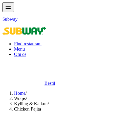
Subway
Find restaurant
Menu
Om os
Bestil
Home
/
Wraps​​​​‌ ‍ ​‍​‍‌‍ ‌ ​‍‌‍‍‌‌‍‌ ‌‍‍‌‌‍ ‍​‍​‍​ ‍‍​‍​‍‌ ​ ‌‍​‌‌‍ ‍‌‍‍‌‌ ‌​‌ ‍‌​‍ ‍‌‍‍‌‌‍ ​‍​‍​‍ ​​‍​‍‌‍‍​‌ ​‍‌‍‌‌‌‍‌‍​‍​‍​ ‍‍​‍​‍‌‍‍​‌ ‌​‌ ‌​‌ ​​‌ ​ ​ ‍‍​‍ ​‍ ‌‍ ‍‌‍ ‌ ​‍‌‍‌​‌‍‍‌‌‍​ ​‍ ‌‌‍​‍‌‍‍‌‌ ‌​‌‍‌‌‌ ​ ​‍ ‌‌‍‌ ‌ ​‍‌‍ ‌ ‌‌‌ ​​​‍ ‌‌ ​ ‌ ‌​‌ ‌‌‌‍‌​‌‍‍‌‌‍ ​‍ ‍‌ ‌‍‌‍‌‌‌ ​‍‌‍​ ‌‍‌‌‌‍ ​​‍ ‍‌‍​‌‌ ​​‌ ​​​‍ ‌‍‍‌‌‍ ‍‌ ‌​‌‍‌‌‌‍ ‍‌ ‌​​‍ ‌‍‌‌‌‍‌​‌‍‍‌‌ ‌​​‍ ‌‍ ‌‌‍ ‌‍‌​‌‍‌‌​ ‌‌ ​​‌ ​‍‌‍‌‌‌ ​ ‌‍‌‌‌‍ ‍‌ ‌​‌‍​‌‌ ‌​‌‍‍‌‌‍ ‌‍ ‍​ ‍ ‌‍‍‌‌‍‌​​ ‌‌‍​‌‌‍‌‌‌‍‌‌​ ​‍‌‍​ ​ ​‌​ ​‍​ ‍​​‍ ‌‌‍‌‍‌‍​ ‌‍‌‌‌‍‌​​‍ ‌​ ‌​​ ​‍​ ​‍​ ‍‌​‍ ‌‌‍​‍​ ‌‍​ ‌‌‌‍​‌​‍ ‌‌‍​ ‌‍​ ‌‍​‌​ ​‌‌‍​‌​ ‌‌‌‍‌‌​ ​​​ ‌‌‌‍​‌‌‍‌​​ ​‌​ ‍ ‌ ‌​‌ ‍‌‌ ​​‌‍‌‌​ ‌‌‍​ ‌‍​‌‌ ‌​‌‍‌‌‌‍‌ ‌‍ ‌ ​‍‌ ‍‌​ ‍ ‌ ​​‌‍​‌‌ ‌​‌‍‍​​ ‌‌‍ ‍‌‍​‌‌‍ ‌‌‍‌‌​‍‌‌​ ‌‌‌​​‍‌‌ ‌‍‍ ‌‍‌‌‌ ‍‌​‍‌‌​ ​ ‌​‌​​‍‌‌​ ​ ‌​‌​​‍‌‌​ ​‍​ ​‍‌‍‌​‌‍​‌​‍‌‌​ ​‍​ ​‍​‍‌‌​ ‌‌‌​‌​​‍ ‍‌ ‌‍‌‍​‌‌‍ ​‌ ‌‌‌‍‌‌​ ‌‍​‍‌‍​‌‌ ​ ‌‍‌‌‌‌‌‌‌ ​‍‌‍ ​​ ‌‌‍‍​‌ ‌​‌ ‌​‌ ​​‌ ​ ​‍‌‌​ ​ ‌​​‌​‍‌‌​ ​‍‌​‌‍​‍‌‌​ ​‍‌​‌‍‌‍ ‍‌‍ ‌ ​‍‌‍‌​‌‍‍‌‌‍​ ​‍ ‌‌‍​‍‌‍‍‌‌ ‌​‌‍‌‌‌ ​ ​‍ ‌‌‍‌ ‌ ​‍‌‍ ‌ ‌‌‌ ​​​‍ ‌‌ ​ ‌ ‌​‌ ‌‌‌‍‌​‌‍‍‌‌‍ ​‍ ‍‌ ‌‍‌‍‌‌‌ ​‍‌‍​ ‌‍‌‌‌‍ ​​‍ ‍‌‍​‌‌ ​​‌ ​​​‍‌‍‌‍‍‌‌‍‌​​ ‌‌‍​‌‌‍‌‌‌‍‌‌​ ​‍‌‍​ ​ ​‌​ ​‍​ ‍​​‍ ‌‌‍‌‍‌‍​ ‌‍‌‌‌‍‌​​‍ ‌​ ‌​​ ​‍​ ​‍​ ‍‌​‍ ‌‌‍​‍​ ‌‍​ ‌‌‌‍​‌​‍ ‌‌‍​ ‌‍​ ‌‍​‌​ ​‌‌‍​‌​ ‌‌‌‍‌‌​ ​​​ ‌‌‌‍​‌‌‍‌​​ ​‌​‍‌‍‌ ‌​‌ ‍‌‌ ​​‌‍‌‌​ ‌‌‍​ ‌‍​‌‌ ‌​‌‍‌‌‌‍‌ ‌‍ ‌ ​‍‌ ‍‌​‍‌‍‌ ​​‌‍​‌‌ ‌​‌‍‍​​ ‌‌‍ ‍‌‍​‌‌‍ ‌‌‍‌‌​‍‌‌​ ‌‌‌​​‍‌‌ ‌‍‍ ‌‍‌‌‌ ‍‌​‍‌‌​ ​ ‌​‌​​‍‌‌​ ​ ‌​‌​​‍‌‌​ ​‍​ ​‍‌‍‌​‌‍​‌​‍‌‌​ ​‍​ ​‍​‍‌‌​ ‌‌‌​‌​​‍ ‍‌ ‌‍‌‍​‌‌‍ ​‌ ‌‌‌‍‌‌​‍‌‍‌ ​​‌‍‌‌‌ ​‍‌ ​ ‌ ​​‌‍‌‌‌‍​ ‌ ‌​‌‍‍‌‌ ‌‍‌‍‌‌​ ‌‌ ​​‌ ‌‌‌‍​‍‌‍ ​‌‍‍‌‌ ​ ‌‍‍​‌‍‌‌‌‍‌​​‍​‍‌ ‌
/
Kylling & Kalkun​​​​‌ ‍ ​‍​‍‌‍ ‌ ​‍‌‍‍‌‌‍‌ ‌‍‍‌‌‍ ‍​‍​‍​ ‍‍​‍​‍‌ ​ ‌‍​‌‌‍ ‍‌‍‍‌‌ ‌​‌ ‍‌​‍ ‍‌‍‍‌‌‍ ​‍​‍​‍ ​​‍​‍‌‍‍​‌ ​‍‌‍‌‌‌‍‌‍​‍​‍​ ‍‍​‍​‍‌‍‍​‌ ‌​‌ ‌​‌ ​​‌ ​ ​ ‍‍​‍ ​‍ ‌‍ ‍‌‍ ‌ ​‍‌‍‌​‌‍‍‌‌‍​ ​‍ ‌‌‍​‍‌‍‍‌‌ ‌​‌‍‌‌‌ ​ ​‍ ‌‌‍‌ ‌ ​‍‌‍ ‌ ‌‌‌ ​​​‍ ‌‌ ​ ‌ ‌​‌ ‌‌‌‍‌​‌‍‍‌‌‍ ​‍ ‍‌ ‌‍‌‍‌‌‌ ​‍‌‍​ ‌‍‌‌‌‍ ​​‍ ‍‌‍​‌‌ ​​‌ ​​​‍ ‌‍‍‌‌‍ ‍‌ ‌​‌‍‌‌‌‍ ‍‌ ‌​​‍ ‌‍‌‌‌‍‌​‌‍‍‌‌ ‌​​‍ ‌‍ ‌‌‍ ‌‍‌​‌‍‌‌​ ‌‌ ​​‌ ​‍‌‍‌‌‌ ​ ‌‍‌‌‌‍ ‍‌ ‌​‌‍​‌‌ ‌​‌‍‍‌‌‍ ‌‍ ‍​ ‍ ‌‍‍‌‌‍‌​​ ‌‌‍‌‌​ ‍‌​ ‌‍‌‍​ ‌‍‌‌‌‍​ ‌‍​‍‌‍​ ​‍ ‌​ ​‌​ ‌‌‌‍‌​​ ‌‍​‍ ‌​ ‌​​ ‍‌‌‍​‍‌‍‌‍​‍ ‌‌‍​‍‌‍‌‌​ ‌‍‌‍‌‌​‍ ‌​ ‌ ‌‍​‌‌‍‌‌​ ‌ ‌‍‌‌‌‍​‌​ ​‌‌‍‌‌‌‍​ ​ ​‍‌‍​‍‌‍​‍​ ‍ ‌ ‌​‌ ‍‌‌ ​​‌‍‌‌​ ‌‌ ​ ‌ ‌‌‌‍​‍‌‍​ ‌‍​‌‌ ‌​‌‍‌‌‌‍‌ ‌‍ ‌ ​‍‌ ‍‌​ ‍ ‌ ​​‌‍​‌‌ ‌​‌‍‍​​ ‌‌‍ ‍‌‍​‌‌‍ ‌‌‍‌‌​‍‌‌​ ‌‌‌​​‍‌‌ ‌‍‍ ‌‍‌‌‌ ‍‌​‍‌‌​ ​ ‌​‌​​‍‌‌​ ​ ‌​‌​​‍‌‌​ ​‍​ ​‍‌‍‌​‌‍​‌​‍‌‌​ ​‍​ ​‍​‍‌‌​ ‌‌‌​‌​​‍ ‍‌ ‌‍‌‍​‌‌‍ ​‌ ‌‌‌‍‌‌​ ‌‍​‍‌‍​‌‌ ​ ‌‍‌‌‌‌‌‌‌ ​‍‌‍ ​​ ‌‌‍‍​‌ ‌​‌ ‌​‌ ​​‌ ​ ​‍‌‌​ ​ ‌​​‌​‍‌‌​ ​‍‌​‌‍​‍‌‌​ ​‍‌​‌‍‌‍ ‍‌‍ ‌ ​‍‌‍‌​‌‍‍‌‌‍​ ​‍ ‌‌‍​‍‌‍‍‌‌ ‌​‌‍‌‌‌ ​ ​‍ ‌‌‍‌ ‌ ​‍‌‍ ‌ ‌‌‌ ​​​‍ ‌‌ ​ ‌ ‌​‌ ‌‌‌‍‌​‌‍‍‌‌‍ ​‍ ‍‌ ‌‍‌‍‌‌‌ ​‍‌‍​ ‌‍‌‌‌‍ ​​‍ ‍‌‍​‌‌ ​​‌ ​​​‍‌‍‌‍‍‌‌‍‌​​ ‌‌‍‌‌​ ‍‌​ ‌‍‌‍​ ‌‍‌‌‌‍​ ‌‍​‍‌‍​ ​‍ ‌​ ​‌​ ‌‌‌‍‌​​ ‌‍​‍ ‌​ ‌​​ ‍‌‌‍​‍‌‍‌‍​‍ ‌‌‍​‍‌‍‌‌​ ‌‍‌‍‌‌​‍ ‌​ ‌ ‌‍​‌‌‍‌‌​ ‌ ‌‍‌‌‌‍​‌​ ​‌‌‍‌‌‌‍​ ​ ​‍‌‍​‍‌‍​‍​‍‌‍‌ ‌​‌ ‍‌‌ ​​‌‍‌‌​ ‌‌ ​ ‌ ‌‌‌‍​‍‌‍​ ‌‍​‌‌ ‌​‌‍‌‌‌‍‌ ‌‍ ‌ ​‍‌ ‍‌​‍‌‍‌ ​​‌‍​‌‌ ‌​‌‍‍​​ ‌‌‍ ‍‌‍​‌‌‍ ‌‌‍‌‌​‍‌‌​ ‌‌‌​​‍‌‌ ‌‍‍ ‌‍‌‌‌ ‍‌​‍‌‌​ ​ ‌​‌​​‍‌‌​ ​ ‌​‌​​‍‌‌​ ​‍​ ​‍‌‍‌​‌‍​‌​‍‌‌​ ​‍​ ​‍​‍‌‌​ ‌‌‌​‌​​‍ ‍‌ ‌‍‌‍​‌‌‍ ​‌ ‌‌‌‍‌‌​‍‌‍‌ ​​‌‍‌‌‌ ​‍‌ ​ ‌ ​​‌‍‌‌‌‍​ ‌ ‌​‌‍‍‌‌ ‌‍‌‍‌‌​ ‌‌ ​​‌ ‌‌‌‍​‍‌‍ ​‌‍‍‌‌ ​ ‌‍‍​‌‍‌‌‌‍‌​​‍​‍‌ ‌
/
Chicken Fajita​​​​‌ ‍ ​‍​‍‌‍ ‌ ​‍‌‍‍‌‌‍‌ ‌‍‍‌‌‍ ‍​‍​‍​ ‍‍​‍​‍‌ ​ ‌‍​‌‌‍ ‍‌‍‍‌‌ ‌​‌ ‍‌​‍ ‍‌‍‍‌‌‍ ​‍​‍​‍ ​​‍​‍‌‍‍​‌ ​‍‌‍‌‌‌‍‌‍​‍​‍​ ‍‍​‍​‍‌‍‍​‌ ‌​‌ ‌​‌ ​​‌ ​ ​ ‍‍​‍ ​‍ ‌‍ ‍‌‍ ‌ ​‍‌‍‌​‌‍‍‌‌‍​ ​‍ ‌‌‍​‍‌‍‍‌‌ ‌​‌‍‌‌‌ ​ ​‍ ‌‌‍‌ ‌ ​‍‌‍ ‌ ‌‌‌ ​​​‍ ‌‌ ​ ‌ ‌​‌ ‌‌‌‍‌​‌‍‍‌‌‍ ​‍ ‍‌ ‌‍‌‍‌‌‌ ​‍‌‍​ ‌‍‌‌‌‍ ​​‍ ‍‌‍​‌‌ ​​‌ ​​​‍ ‌‍‍‌‌‍ ‍‌ ‌​‌‍‌‌‌‍ ‍‌ ‌​​‍ ‌‍‌‌‌‍‌​‌‍‍‌‌ ‌​​‍ ‌‍ ‌‌‍ ‌‍‌​‌‍‌‌​ ‌‌ ​​‌ ​‍‌‍‌‌‌ ​ ‌‍‌‌‌‍ ‍‌ ‌​‌‍​‌‌ ‌​‌‍‍‌‌‍ ‌‍ ‍​ ‍ ‌‍‍‌‌‍‌​​ ‌​ ​ ‌‍‌​​ ‍​‌‍‌‌​ ‌ ‌‍​‌​ ‌‌‌‍‌​​‍ ‌​ ‌‌‌‍‌​​ ‌‍​ ‌‌​‍ ‌​ ‌​​ ‌‍​ ​ ​ ‍​​‍ ‌​ ‍​‌‍​‌‌‍​‍​ ​‌​‍ ‌​ ‌‌​ ‌​​ ‌​‌‍​‌‌‍​‌‌‍​‌​ ‌​​ ‍​​ ‌ ​ ‍​​ ‌‍​ ​‍​ ‍ ‌ ‌​‌ ‍‌‌ ​​‌‍‌‌​ ‌‌ ​​‌ ​‍‌‍ ‌‍‌​‌ ‌‌‌‍​ ‌ ‌​​ ‍ ‌ ​​‌‍​‌‌ ‌​‌‍‍​​ ‌‌‍ ‍‌‍​‌‌‍ ‌‌‍‌‌​‍‌‌​ ‌‌‌​​‍‌‌ ‌‍‍ ‌‍‌‌‌ ‍‌​‍‌‌​ ​ ‌​‌​​‍‌‌​ ​ ‌​‌​​‍‌‌​ ​‍​ ​‍‌‍‌​‌‍​‌​‍‌‌​ ​‍​ ​‍​‍‌‌​ ‌‌‌​‌​​‍ ‍‌ ‌‍‌‍​‌‌‍ ​‌ ‌‌‌‍‌‌​ ‌‍​‍‌‍​‌‌ ​ ‌‍‌‌‌‌‌‌‌ ​‍‌‍ ​​ ‌‌‍‍​‌ ‌​‌ ‌​‌ ​​‌ ​ ​‍‌‌​ ​ ‌​​‌​‍‌‌​ ​‍‌​‌‍​‍‌‌​ ​‍‌​‌‍‌‍ ‍‌‍ ‌ ​‍‌‍‌​‌‍‍‌‌‍​ ​‍ ‌‌‍​‍‌‍‍‌‌ ‌​‌‍‌‌‌ ​ ​‍ ‌‌‍‌ ‌ ​‍‌‍ ‌ ‌‌‌ ​​​‍ ‌‌ ​ ‌ ‌​‌ ‌‌‌‍‌​‌‍‍‌‌‍ ​‍ ‍‌ ‌‍‌‍‌‌‌ ​‍‌‍​ ‌‍‌‌‌‍ ​​‍ ‍‌‍​‌‌ ​​‌ ​​​‍‌‍‌‍‍‌‌‍‌​​ ‌​ ​ ‌‍‌​​ ‍​‌‍‌‌​ ‌ ‌‍​‌​ ‌‌‌‍‌​​‍ ‌​ ‌‌‌‍‌​​ ‌‍​ ‌‌​‍ ‌​ ‌​​ ‌‍​ ​ ​ ‍​​‍ ‌​ ‍​‌‍​‌‌‍​‍​ ​‌​‍ ‌​ ‌‌​ ‌​​ ‌​‌‍​‌‌‍​‌‌‍​‌​ ‌​​ ‍​​ ‌ ​ ‍​​ ‌‍​ ​‍​‍‌‍‌ ‌​‌ ‍‌‌ ​​‌‍‌‌​ ‌‌ ​​‌ ​‍‌‍ ‌‍‌​‌ ‌‌‌‍​ ‌ ‌​​‍‌‍‌ ​​‌‍​‌‌ ‌​‌‍‍​​ ‌‌‍ ‍‌‍​‌‌‍ ‌‌‍‌‌​‍‌‌​ ‌‌‌​​‍‌‌ ‌‍‍ ‌‍‌‌‌ ‍‌​‍‌‌​ ​ ‌​‌​​‍‌‌​ ​ ‌​‌​​‍‌‌​ ​‍​ ​‍‌‍‌​‌‍​‌​‍‌‌​ ​‍​ ​‍​‍‌‌​ ‌‌‌​‌​​‍ ‍‌ ‌‍‌‍​‌‌‍ ​‌ ‌‌‌‍‌‌​‍‌‍‌ ​​‌‍‌‌‌ ​‍‌ ​ ‌ ​​‌‍‌‌‌‍​ ‌ ‌​‌‍‍‌‌ ‌‍‌‍‌‌​ ‌‌ ​​‌ ‌‌‌‍​‍‌‍ ​‌‍‍‌‌ ​ ‌‍‍​‌‍‌‌‌‍‌​​‍​‍‌ ‌