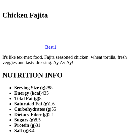
Chicken Fajita​​​​‌ ‍ ​‍​‍‌‍ ‌ ​‍‌‍‍‌‌‍‌ ‌‍‍‌‌‍ ‍​‍​‍​ ‍‍​‍​‍‌ ​ ‌‍​‌‌‍ ‍‌‍‍‌‌ ‌​‌ ‍‌​‍ ‍‌‍‍‌‌‍ ​‍​‍​‍ ​​‍​‍‌‍‍​‌ ​‍‌‍‌‌‌‍‌‍​‍​‍​ ‍‍​‍​‍‌‍‍​‌ ‌​‌ ‌​‌ ​​‌ ​ ​ ‍‍​‍ ​‍ ‌‍ ‍‌‍ ‌ ​‍‌‍‌​‌‍‍‌‌‍​ ​‍ ‌‌‍​‍‌‍‍‌‌ ‌​‌‍‌‌‌ ​ ​‍ ‌‌‍‌ ‌ ​‍‌‍ ‌ ‌‌‌ ​​​‍ ‌‌ ​ ‌ ‌​‌ ‌‌‌‍‌​‌‍‍‌‌‍ ​‍ ‍‌ ‌‍‌‍‌‌‌ ​‍‌‍​ ‌‍‌‌‌‍ ​​‍ ‍‌‍​‌‌ ​​‌ ​​​‍ ‌‍‍‌‌‍ ‍‌ ‌​‌‍‌‌‌‍ ‍‌ ‌​​‍ ‌‍‌‌‌‍‌​‌‍‍‌‌ ‌​​‍ ‌‍ ‌‌‍ ‌‍‌​‌‍‌‌​ ‌‌ ​​‌ ​‍‌‍‌‌‌ ​ ‌‍‌‌‌‍ ‍‌ ‌​‌‍​‌‌ ‌​‌‍‍‌‌‍ ‌‍ ‍​ ‍ ‌‍‍‌‌‍‌​​ ‌​ ​ ‌‍‌​​ ‍​‌‍‌‌​ ‌ ‌‍​‌​ ‌‌‌‍‌​​‍ ‌​ ‌‌‌‍‌​​ ‌‍​ ‌‌​‍ ‌​ ‌​​ ‌‍​ ​ ​ ‍​​‍ ‌​ ‍​‌‍​‌‌‍​‍​ ​‌​‍ ‌​ ‌‌​ ‌​​ ‌​‌‍​‌‌‍​‌‌‍​‌​ ‌​​ ‍​​ ‌ ​ ‍​​ ‌‍​ ​‍​ ‍ ‌ ‌​‌ ‍‌‌ ​​‌‍‌‌​ ‌‌ ​​‌ ​‍‌‍ ‌‍‌​‌ ‌‌‌‍​ ‌ ‌​​ ‍ ‌ ​​‌‍​‌‌ ‌​‌‍‍​​ ‌‌‍ ‍‌‍​‌‌‍ ‌‌‍‌‌​‍‌‌​ ‌‌‌​​‍‌‌ ‌‍‍ ‌‍‌‌‌ ‍‌​‍‌‌​ ​ ‌​‌​​‍‌‌​ ​ ‌​‌​​‍‌‌​ ​‍​ ​‍‌‍‌​‌‍​‌​‍‌‌​ ​‍​ ​‍​‍‌‌​ ‌‌‌​‌​​‍ ‍‌ ‌‍‌‍​‌‌‍ ​‌ ‌‌‌‍‌‌​ ‌‍​‍‌‍​‌‌ ​ ‌‍‌‌‌‌‌‌‌ ​‍‌‍ ​​ ‌‌‍‍​‌ ‌​‌ ‌​‌ ​​‌ ​ ​‍‌‌​ ​ ‌​​‌​‍‌‌​ ​‍‌​‌‍​‍‌‌​ ​‍‌​‌‍‌‍ ‍‌‍ ‌ ​‍‌‍‌​‌‍‍‌‌‍​ ​‍ ‌‌‍​‍‌‍‍‌‌ ‌​‌‍‌‌‌ ​ ​‍ ‌‌‍‌ ‌ ​‍‌‍ ‌ ‌‌‌ ​​​‍ ‌‌ ​ ‌ ‌​‌ ‌‌‌‍‌​‌‍‍‌‌‍ ​‍ ‍‌ ‌‍‌‍‌‌‌ ​‍‌‍​ ‌‍‌‌‌‍ ​​‍ ‍‌‍​‌‌ ​​‌ ​​​‍‌‍‌‍‍‌‌‍‌​​ ‌​ ​ ‌‍‌​​ ‍​‌‍‌‌​ ‌ ‌‍​‌​ ‌‌‌‍‌​​‍ ‌​ ‌‌‌‍‌​​ ‌‍​ ‌‌​‍ ‌​ ‌​​ ‌‍​ ​ ​ ‍​​‍ ‌​ ‍​‌‍​‌‌‍​‍​ ​‌​‍ ‌​ ‌‌​ ‌​​ ‌​‌‍​‌‌‍​‌‌‍​‌​ ‌​​ ‍​​ ‌ ​ ‍​​ ‌‍​ ​‍​‍‌‍‌ ‌​‌ ‍‌‌ ​​‌‍‌‌​ ‌‌ ​​‌ ​‍‌‍ ‌‍‌​‌ ‌‌‌‍​ ‌ ‌​​‍‌‍‌ ​​‌‍​‌‌ ‌​‌‍‍​​ ‌‌‍ ‍‌‍​‌‌‍ ‌‌‍‌‌​‍‌‌​ ‌‌‌​​‍‌‌ ‌‍‍ ‌‍‌‌‌ ‍‌​‍‌‌​ ​ ‌​‌​​‍‌‌​ ​ ‌​‌​​‍‌‌​ ​‍​ ​‍‌‍‌​‌‍​‌​‍‌‌​ ​‍​ ​‍​‍‌‌​ ‌‌‌​‌​​‍ ‍‌ ‌‍‌‍​‌‌‍ ​‌ ‌‌‌‍‌‌​‍‌‍‌ ​​‌‍‌‌‌ ​‍‌ ​ ‌ ​​‌‍‌‌‌‍​ ‌ ‌​‌‍‍‌‌ ‌‍‌‍‌‌​ ‌‌ ​​‌ ‌‌‌‍​‍‌‍ ​‌‍‍‌‌ ​ ‌‍‍​‌‍‌‌‌‍‌​​‍​‍‌ ‌
Bestil
It's like tex-mex food. Fajita seasoned chicken, wheat tortilla, fresh
veggies and tasty dressing. Ay Ay Ay!​​​​‌ ‍ ​‍​‍‌‍ ‌ ​‍‌‍‍‌‌‍‌ ‌‍‍‌‌‍ ‍​‍​‍​ ‍‍​‍​‍‌ ​ ‌‍​‌‌‍ ‍‌‍‍‌‌ ‌​‌ ‍‌​‍ ‍‌‍‍‌‌‍ ​‍​‍​‍ ​​‍​‍‌‍‍​‌ ​‍‌‍‌‌‌‍‌‍​‍​‍​ ‍‍​‍​‍‌‍‍​‌ ‌​‌ ‌​‌ ​​‌ ​ ​ ‍‍​‍ ​‍ ‌‍ ‍‌‍ ‌ ​‍‌‍‌​‌‍‍‌‌‍​ ​‍ ‌‌‍​‍‌‍‍‌‌ ‌​‌‍‌‌‌ ​ ​‍ ‌‌‍‌ ‌ ​‍‌‍ ‌ ‌‌‌ ​​​‍ ‌‌ ​ ‌ ‌​‌ ‌‌‌‍‌​‌‍‍‌‌‍ ​‍ ‍‌ ‌‍‌‍‌‌‌ ​‍‌‍​ ‌‍‌‌‌‍ ​​‍ ‍‌‍​‌‌ ​​‌ ​​​‍ ‌‍‍‌‌‍ ‍‌ ‌​‌‍‌‌‌‍ ‍‌ ‌​​‍ ‌‍‌‌‌‍‌​‌‍‍‌‌ ‌​​‍ ‌‍ ‌‌‍ ‌‍‌​‌‍‌‌​ ‌‌ ​​‌ ​‍‌‍‌‌‌ ​ ‌‍‌‌‌‍ ‍‌ ‌​‌‍​‌‌ ‌​‌‍‍‌‌‍ ‌‍ ‍​ ‍ ‌‍‍‌‌‍‌​​ ‌​ ​ ‌‍‌​​ ‍​‌‍‌‌​ ‌ ‌‍​‌​ ‌‌‌‍‌​​‍ ‌​ ‌‌‌‍‌​​ ‌‍​ ‌‌​‍ ‌​ ‌​​ ‌‍​ ​ ​ ‍​​‍ ‌​ ‍​‌‍​‌‌‍​‍​ ​‌​‍ ‌​ ‌‌​ ‌​​ ‌​‌‍​‌‌‍​‌‌‍​‌​ ‌​​ ‍​​ ‌ ​ ‍​​ ‌‍​ ​‍​ ‍ ‌ ‌​‌ ‍‌‌ ​​‌‍‌‌​ ‌‌ ​​‌ ​‍‌‍ ‌‍‌​‌ ‌‌‌‍​ ‌ ‌​​ ‍ ‌ ​​‌‍​‌‌ ‌​‌‍‍​​ ‌‌‍‌​‌‍‌‌‌ ​ ‌‍​ ‌ ​‍‌‍‍‌‌ ​​‌ ‌​‌‍‍‌‌‍ ‌‍ ‍​‍‌‌​ ‌‌‌​​‍‌‌ ‌‍‍ ‌‍‌‌‌ ‍‌​‍‌‌​ ​ ‌​‌​​‍‌‌​ ​ ‌​‌​​‍‌‌​ ​‍​ ​‍‌‍‌​‌‍​‌​‍‌‌​ ​‍​ ​‍​‍‌‌​ ‌‌‌​‌​​‍ ‍‌ ‌‍‌‍​‌‌‍ ​‌ ‌‌‌‍‌‌​‍ ‍‌ ‌‍‌‍​‌‌‍ ​‌ ‌‌‌‍‌‌​‍‌‌​ ‌‌‌​​‍‌‌ ‌‍‍ ‌‍‌‌‌ ‍‌​‍‌‌​ ​ ‌​‌​​‍‌‌​ ​ ‌​‌​​‍‌‌​ ​‍​ ​‍​ ‍​​ ​‍‌‍​‍​ ‍​‌‍‌‍‌‍​‍​ ​‍​ ‍‌​ ‍‌​ ‍‌‌‍​‍​ ​‌​‍‌‌​ ​‍​ ​‍​‍‌‌​ ‌‌‌​‌​​‍ ‍‌‍​ ‌‍‍​‌‍‍‌‌‍ ​‌‍‌​‌ ​‍‌‍‌‌‌‍ ‍​‍‌‌​ ‌‌‌​​‍‌‌ ‌‍‍ ‌‍‌‌‌ ‍‌​‍‌‌​ ​ ‌​‌​​‍‌‌​ ​ ‌​‌​​‍‌‌​ ​‍​ ​‍​ ‌‍‌‍‌‍‌‍​ ​ ‍‌‌‍​‍​ ​‍‌‍​‌‌‍​ ‌‍​ ‌‍‌‌​ ​‌​ ‍‌​‍‌‌​ ​‍​ ​‍​‍‌‌​ ‌‌‌​‌​​‍ ‍‌ ‌​‌‍‌‌‌ ‍​‌ ‌​​ ‌‍​‍‌‍​‌‌ ​ ‌‍‌‌‌‌‌‌‌ ​‍‌‍ ​​ ‌‌‍‍​‌ ‌​‌ ‌​‌ ​​‌ ​ ​‍‌‌​ ​ ‌​​‌​‍‌‌​ ​‍‌​‌‍​‍‌‌​ ​‍‌​‌‍‌‍ ‍‌‍ ‌ ​‍‌‍‌​‌‍‍‌‌‍​ ​‍ ‌‌‍​‍‌‍‍‌‌ ‌​‌‍‌‌‌ ​ ​‍ ‌‌‍‌ ‌ ​‍‌‍ ‌ ‌‌‌ ​​​‍ ‌‌ ​ ‌ ‌​‌ ‌‌‌‍‌​‌‍‍‌‌‍ ​‍ ‍‌ ‌‍‌‍‌‌‌ ​‍‌‍​ ‌‍‌‌‌‍ ​​‍ ‍‌‍​‌‌ ​​‌ ​​​‍‌‍‌‍‍‌‌‍‌​​ ‌​ ​ ‌‍‌​​ ‍​‌‍‌‌​ ‌ ‌‍​‌​ ‌‌‌‍‌​​‍ ‌​ ‌‌‌‍‌​​ ‌‍​ ‌‌​‍ ‌​ ‌​​ ‌‍​ ​ ​ ‍​​‍ ‌​ ‍​‌‍​‌‌‍​‍​ ​‌​‍ ‌​ ‌‌​ ‌​​ ‌​‌‍​‌‌‍​‌‌‍​‌​ ‌​​ ‍​​ ‌ ​ ‍​​ ‌‍​ ​‍​‍‌‍‌ ‌​‌ ‍‌‌ ​​‌‍‌‌​ ‌‌ ​​‌ ​‍‌‍ ‌‍‌​‌ ‌‌‌‍​ ‌ ‌​​‍‌‍‌ ​​‌‍​‌‌ ‌​‌‍‍​​ ‌‌‍‌​‌‍‌‌‌ ​ ‌‍​ ‌ ​‍‌‍‍‌‌ ​​‌ ‌​‌‍‍‌‌‍ ‌‍ ‍​‍‌‌​ ‌‌‌​​‍‌‌ ‌‍‍ ‌‍‌‌‌ ‍‌​‍‌‌​ ​ ‌​‌​​‍‌‌​ ​ ‌​‌​​‍‌‌​ ​‍​ ​‍‌‍‌​‌‍​‌​‍‌‌​ ​‍​ ​‍​‍‌‌​ ‌‌‌​‌​​‍ ‍‌ ‌‍‌‍​‌‌‍ ​‌ ‌‌‌‍‌‌​‍ ‍‌ ‌‍‌‍​‌‌‍ ​‌ ‌‌‌‍‌‌​‍‌‌​ ‌‌‌​​‍‌‌ ‌‍‍ ‌‍‌‌‌ ‍‌​‍‌‌​ ​ ‌​‌​​‍‌‌​ ​ ‌​‌​​‍‌‌​ ​‍​ ​‍​ ‍​​ ​‍‌‍​‍​ ‍​‌‍‌‍‌‍​‍​ ​‍​ ‍‌​ ‍‌​ ‍‌‌‍​‍​ ​‌​‍‌‌​ ​‍​ ​‍​‍‌‌​ ‌‌‌​‌​​‍ ‍‌‍​ ‌‍‍​‌‍‍‌‌‍ ​‌‍‌​‌ ​‍‌‍‌‌‌‍ ‍​‍‌‌​ ‌‌‌​​‍‌‌ ‌‍‍ ‌‍‌‌‌ ‍‌​‍‌‌​ ​ ‌​‌​​‍‌‌​ ​ ‌​‌​​‍‌‌​ ​‍​ ​‍​ ‌‍‌‍‌‍‌‍​ ​ ‍‌‌‍​‍​ ​‍‌‍​‌‌‍​ ‌‍​ ‌‍‌‌​ ​‌​ ‍‌​‍‌‌​ ​‍​ ​‍​‍‌‌​ ‌‌‌​‌​​‍ ‍‌ ‌​‌‍‌‌‌ ‍​‌ ‌​​‍‌‍‌ ​​‌‍‌‌‌ ​‍‌ ​ ‌ ​​‌‍‌‌‌‍​ ‌ ‌​‌‍‍‌‌ ‌‍‌‍‌‌​ ‌‌ ​​‌ ‌‌‌‍​‍‌‍ ​‌‍‍‌‌ ​ ‌‍‍​‌‍‌‌‌‍‌​​‍​‍‌ ‌
NUTRITION INFO​​​​‌ ‍ ​‍​‍‌‍ ‌ ​‍‌‍‍‌‌‍‌ ‌‍‍‌‌‍ ‍​‍​‍​ ‍‍​‍​‍‌ ​ ‌‍​‌‌‍ ‍‌‍‍‌‌ ‌​‌ ‍‌​‍ ‍‌‍‍‌‌‍ ​‍​‍​‍ ​​‍​‍‌‍‍​‌ ​‍‌‍‌‌‌‍‌‍​‍​‍​ ‍‍​‍​‍‌‍‍​‌ ‌​‌ ‌​‌ ​​‌ ​ ​ ‍‍​‍ ​‍ ‌‍ ‍‌‍ ‌ ​‍‌‍‌​‌‍‍‌‌‍​ ​‍ ‌‌‍​‍‌‍‍‌‌ ‌​‌‍‌‌‌ ​ ​‍ ‌‌‍‌ ‌ ​‍‌‍ ‌ ‌‌‌ ​​​‍ ‌‌ ​ ‌ ‌​‌ ‌‌‌‍‌​‌‍‍‌‌‍ ​‍ ‍‌ ‌‍‌‍‌‌‌ ​‍‌‍​ ‌‍‌‌‌‍ ​​‍ ‍‌‍​‌‌ ​​‌ ​​​‍ ‌‍‍‌‌‍ ‍‌ ‌​‌‍‌‌‌‍ ‍‌ ‌​​‍ ‌‍‌‌‌‍‌​‌‍‍‌‌ ‌​​‍ ‌‍ ‌‌‍ ‌‍‌​‌‍‌‌​ ‌‌ ​​‌ ​‍‌‍‌‌‌ ​ ‌‍‌‌‌‍ ‍‌ ‌​‌‍​‌‌ ‌​‌‍‍‌‌‍ ‌‍ ‍​ ‍ ‌‍‍‌‌‍‌​​ ‌​ ​ ‌‍‌​​ ‍​‌‍‌‌​ ‌ ‌‍​‌​ ‌‌‌‍‌​​‍ ‌​ ‌‌‌‍‌​​ ‌‍​ ‌‌​‍ ‌​ ‌​​ ‌‍​ ​ ​ ‍​​‍ ‌​ ‍​‌‍​‌‌‍​‍​ ​‌​‍ ‌​ ‌‌​ ‌​​ ‌​‌‍​‌‌‍​‌‌‍​‌​ ‌​​ ‍​​ ‌ ​ ‍​​ ‌‍​ ​‍​ ‍ ‌ ‌​‌ ‍‌‌ ​​‌‍‌‌​ ‌‌ ​​‌ ​‍‌‍ ‌‍‌​‌ ‌‌‌‍​ ‌ ‌​​ ‍ ‌ ​​‌‍​‌‌ ‌​‌‍‍​​ ‌‌‍‌​‌‍‌‌‌ ​ ‌‍​ ‌ ​‍‌‍‍‌‌ ​​‌ ‌​‌‍‍‌‌‍ ‌‍ ‍​‍‌‌​ ‌‌‌​​‍‌‌ ‌‍‍ ‌‍‌‌‌ ‍‌​‍‌‌​ ​ ‌​‌​​‍‌‌​ ​ ‌​‌​​‍‌‌​ ​‍​ ​‍‌‍‌​‌‍​‌​‍‌‌​ ​‍​ ​‍​‍‌‌​ ‌‌‌​‌​​‍ ‍‌ ‌‍‌‍​‌‌‍ ​‌ ‌‌‌‍‌‌​‍ ‍‌ ‌‍‌‍​‌‌‍ ​‌ ‌‌‌‍‌‌​‍‌‌​ ‌‌‌​​‍‌‌ ‌‍‍ ‌‍‌‌‌ ‍‌​‍‌‌​ ​ ‌​‌​​‍‌‌​ ​ ‌​‌​​‍‌‌​ ​‍​ ​‍​ ‌​‌‍‌​‌‍‌‌‌‍​ ​ ‌ ​ ‌‍‌‍​‌‌‍‌‌‌‍​ ​ ‌ ​ ​‍​ ‌​​‍‌‌​ ​‍​ ​‍​‍‌‌​ ‌‌‌​‌​​‍ ‍‌‍​ ‌‍‍​‌‍‍‌‌‍ ​‌‍‌​‌ ​‍‌‍‌‌‌‍ ‍​‍‌‌​ ‌‌‌​​‍‌‌ ‌‍‍ ‌‍‌‌‌ ‍‌​‍‌‌​ ​ ‌​‌​​‍‌‌​ ​ ‌​‌​​‍‌‌​ ​‍​ ​‍​ ‌‌‌‍​ ​ ​ ​ ​‌‌‍​‍‌‍‌‌‌‍‌‍​ ​​​ ​ ‌‍‌‌‌‍​‍​ ‍​​‍‌‌​ ​‍​ ​‍​‍‌‌​ ‌‌‌​‌​​‍ ‍‌ ‌​‌‍‌‌‌ ‍​‌ ‌​​ ‌‍​‍‌‍​‌‌ ​ ‌‍‌‌‌‌‌‌‌ ​‍‌‍ ​​ ‌‌‍‍​‌ ‌​‌ ‌​‌ ​​‌ ​ ​‍‌‌​ ​ ‌​​‌​‍‌‌​ ​‍‌​‌‍​‍‌‌​ ​‍‌​‌‍‌‍ ‍‌‍ ‌ ​‍‌‍‌​‌‍‍‌‌‍​ ​‍ ‌‌‍​‍‌‍‍‌‌ ‌​‌‍‌‌‌ ​ ​‍ ‌‌‍‌ ‌ ​‍‌‍ ‌ ‌‌‌ ​​​‍ ‌‌ ​ ‌ ‌​‌ ‌‌‌‍‌​‌‍‍‌‌‍ ​‍ ‍‌ ‌‍‌‍‌‌‌ ​‍‌‍​ ‌‍‌‌‌‍ ​​‍ ‍‌‍​‌‌ ​​‌ ​​​‍‌‍‌‍‍‌‌‍‌​​ ‌​ ​ ‌‍‌​​ ‍​‌‍‌‌​ ‌ ‌‍​‌​ ‌‌‌‍‌​​‍ ‌​ ‌‌‌‍‌​​ ‌‍​ ‌‌​‍ ‌​ ‌​​ ‌‍​ ​ ​ ‍​​‍ ‌​ ‍​‌‍​‌‌‍​‍​ ​‌​‍ ‌​ ‌‌​ ‌​​ ‌​‌‍​‌‌‍​‌‌‍​‌​ ‌​​ ‍​​ ‌ ​ ‍​​ ‌‍​ ​‍​‍‌‍‌ ‌​‌ ‍‌‌ ​​‌‍‌‌​ ‌‌ ​​‌ ​‍‌‍ ‌‍‌​‌ ‌‌‌‍​ ‌ ‌​​‍‌‍‌ ​​‌‍​‌‌ ‌​‌‍‍​​ ‌‌‍‌​‌‍‌‌‌ ​ ‌‍​ ‌ ​‍‌‍‍‌‌ ​​‌ ‌​‌‍‍‌‌‍ ‌‍ ‍​‍‌‌​ ‌‌‌​​‍‌‌ ‌‍‍ ‌‍‌‌‌ ‍‌​‍‌‌​ ​ ‌​‌​​‍‌‌​ ​ ‌​‌​​‍‌‌​ ​‍​ ​‍‌‍‌​‌‍​‌​‍‌‌​ ​‍​ ​‍​‍‌‌​ ‌‌‌​‌​​‍ ‍‌ ‌‍‌‍​‌‌‍ ​‌ ‌‌‌‍‌‌​‍ ‍‌ ‌‍‌‍​‌‌‍ ​‌ ‌‌‌‍‌‌​‍‌‌​ ‌‌‌​​‍‌‌ ‌‍‍ ‌‍‌‌‌ ‍‌​‍‌‌​ ​ ‌​‌​​‍‌‌​ ​ ‌​‌​​‍‌‌​ ​‍​ ​‍​ ‌​‌‍‌​‌‍‌‌‌‍​ ​ ‌ ​ ‌‍‌‍​‌‌‍‌‌‌‍​ ​ ‌ ​ ​‍​ ‌​​‍‌‌​ ​‍​ ​‍​‍‌‌​ ‌‌‌​‌​​‍ ‍‌‍​ ‌‍‍​‌‍‍‌‌‍ ​‌‍‌​‌ ​‍‌‍‌‌‌‍ ‍​‍‌‌​ ‌‌‌​​‍‌‌ ‌‍‍ ‌‍‌‌‌ ‍‌​‍‌‌​ ​ ‌​‌​​‍‌‌​ ​ ‌​‌​​‍‌‌​ ​‍​ ​‍​ ‌‌‌‍​ ​ ​ ​ ​‌‌‍​‍‌‍‌‌‌‍‌‍​ ​​​ ​ ‌‍‌‌‌‍​‍​ ‍​​‍‌‌​ ​‍​ ​‍​‍‌‌​ ‌‌‌​‌​​‍ ‍‌ ‌​‌‍‌‌‌ ‍​‌ ‌​​‍‌‍‌ ​​‌‍‌‌‌ ​‍‌ ​ ‌ ​​‌‍‌‌‌‍​ ‌ ‌​‌‍‍‌‌ ‌‍‌‍‌‌​ ‌‌ ​​‌ ‌‌‌‍​‍‌‍ ​‌‍‍‌‌ ​ ‌‍‍​‌‍‌‌‌‍‌​​‍​‍‌ ‌
Serving Size (g)​​​​‌ ‍ ​‍​‍‌‍ ‌ ​‍‌‍‍‌‌‍‌ ‌‍‍‌‌‍ ‍​‍​‍​ ‍‍​‍​‍‌ ​ ‌‍​‌‌‍ ‍‌‍‍‌‌ ‌​‌ ‍‌​‍ ‍‌‍‍‌‌‍ ​‍​‍​‍ ​​‍​‍‌‍‍​‌ ​‍‌‍‌‌‌‍‌‍​‍​‍​ ‍‍​‍​‍‌‍‍​‌ ‌​‌ ‌​‌ ​​‌ ​ ​ ‍‍​‍ ​‍ ‌‍ ‍‌‍ ‌ ​‍‌‍‌​‌‍‍‌‌‍​ ​‍ ‌‌‍​‍‌‍‍‌‌ ‌​‌‍‌‌‌ ​ ​‍ ‌‌‍‌ ‌ ​‍‌‍ ‌ ‌‌‌ ​​​‍ ‌‌ ​ ‌ ‌​‌ ‌‌‌‍‌​‌‍‍‌‌‍ ​‍ ‍‌ ‌‍‌‍‌‌‌ ​‍‌‍​ ‌‍‌‌‌‍ ​​‍ ‍‌‍​‌‌ ​​‌ ​​​‍ ‌‍‍‌‌‍ ‍‌ ‌​‌‍‌‌‌‍ ‍‌ ‌​​‍ ‌‍‌‌‌‍‌​‌‍‍‌‌ ‌​​‍ ‌‍ ‌‌‍ ‌‍‌​‌‍‌‌​ ‌‌ ​​‌ ​‍‌‍‌‌‌ ​ ‌‍‌‌‌‍ ‍‌ ‌​‌‍​‌‌ ‌​‌‍‍‌‌‍ ‌‍ ‍​ ‍ ‌‍‍‌‌‍‌​​ ‌​ ​ ‌‍‌​​ ‍​‌‍‌‌​ ‌ ‌‍​‌​ ‌‌‌‍‌​​‍ ‌​ ‌‌‌‍‌​​ ‌‍​ ‌‌​‍ ‌​ ‌​​ ‌‍​ ​ ​ ‍​​‍ ‌​ ‍​‌‍​‌‌‍​‍​ ​‌​‍ ‌​ ‌‌​ ‌​​ ‌​‌‍​‌‌‍​‌‌‍​‌​ ‌​​ ‍​​ ‌ ​ ‍​​ ‌‍​ ​‍​ ‍ ‌ ‌​‌ ‍‌‌ ​​‌‍‌‌​ ‌‌ ​​‌ ​‍‌‍ ‌‍‌​‌ ‌‌‌‍​ ‌ ‌​​ ‍ ‌ ​​‌‍​‌‌ ‌​‌‍‍​​ ‌‌‍‌​‌‍‌‌‌ ​ ‌‍​ ‌ ​‍‌‍‍‌‌ ​​‌ ‌​‌‍‍‌‌‍ ‌‍ ‍​‍‌‌​ ‌‌‌​​‍‌‌ ‌‍‍ ‌‍‌‌‌ ‍‌​‍‌‌​ ​ ‌​‌​​‍‌‌​ ​ ‌​‌​​‍‌‌​ ​‍​ ​‍‌‍‌​‌‍​‌​‍‌‌​ ​‍​ ​‍​‍‌‌​ ‌‌‌​‌​​‍ ‍‌ ‌‍‌‍​‌‌‍ ​‌ ‌‌‌‍‌‌​‍ ‍‌ ‌‍‌‍​‌‌‍ ​‌ ‌‌‌‍‌‌​‍‌‌​ ‌‌‌​​‍‌‌ ‌‍‍ ‌‍‌‌‌ ‍‌​‍‌‌​ ​ ‌​‌​​‍‌‌​ ​ ‌​‌​​‍‌‌​ ​‍​ ​‍‌‍‌​​ ​ ​ ‌‍‌‍​ ​ ‍​‌‍‌‌‌‍​ ​ ​‌​ ​‍​ ​‍​ ‌‌​ ‌‌​‍‌‌​ ​‍​ ​‍​‍‌‌​ ‌‌‌​‌​​‍ ‍‌‍​ ‌‍‍​‌‍‍‌‌‍ ​‌‍‌​‌ ​‍‌‍‌‌‌‍ ‍​‍‌‌​ ‌‌‌​​‍‌‌ ‌‍‍ ‌‍‌‌‌ ‍‌​‍‌‌​ ​ ‌​‌​​‍‌‌​ ​ ‌​‌​​‍‌‌​ ​‍​ ​‍​ ​​​ ‍​‌‍‌​​ ‍​‌‍​‍‌‍‌‌‌‍​‌‌‍​ ‌‍‌‌​ ​​​ ‌‍‌‍‌‍​‍‌‌​ ​‍​ ​‍​‍‌‌​ ‌‌‌​‌​​‍ ‍‌ ‌​‌‍‌‌‌ ‍​‌ ‌​​ ‌‍​‍‌‍​‌‌ ​ ‌‍‌‌‌‌‌‌‌ ​‍‌‍ ​​ ‌‌‍‍​‌ ‌​‌ ‌​‌ ​​‌ ​ ​‍‌‌​ ​ ‌​​‌​‍‌‌​ ​‍‌​‌‍​‍‌‌​ ​‍‌​‌‍‌‍ ‍‌‍ ‌ ​‍‌‍‌​‌‍‍‌‌‍​ ​‍ ‌‌‍​‍‌‍‍‌‌ ‌​‌‍‌‌‌ ​ ​‍ ‌‌‍‌ ‌ ​‍‌‍ ‌ ‌‌‌ ​​​‍ ‌‌ ​ ‌ ‌​‌ ‌‌‌‍‌​‌‍‍‌‌‍ ​‍ ‍‌ ‌‍‌‍‌‌‌ ​‍‌‍​ ‌‍‌‌‌‍ ​​‍ ‍‌‍​‌‌ ​​‌ ​​​‍‌‍‌‍‍‌‌‍‌​​ ‌​ ​ ‌‍‌​​ ‍​‌‍‌‌​ ‌ ‌‍​‌​ ‌‌‌‍‌​​‍ ‌​ ‌‌‌‍‌​​ ‌‍​ ‌‌​‍ ‌​ ‌​​ ‌‍​ ​ ​ ‍​​‍ ‌​ ‍​‌‍​‌‌‍​‍​ ​‌​‍ ‌​ ‌‌​ ‌​​ ‌​‌‍​‌‌‍​‌‌‍​‌​ ‌​​ ‍​​ ‌ ​ ‍​​ ‌‍​ ​‍​‍‌‍‌ ‌​‌ ‍‌‌ ​​‌‍‌‌​ ‌‌ ​​‌ ​‍‌‍ ‌‍‌​‌ ‌‌‌‍​ ‌ ‌​​‍‌‍‌ ​​‌‍​‌‌ ‌​‌‍‍​​ ‌‌‍‌​‌‍‌‌‌ ​ ‌‍​ ‌ ​‍‌‍‍‌‌ ​​‌ ‌​‌‍‍‌‌‍ ‌‍ ‍​‍‌‌​ ‌‌‌​​‍‌‌ ‌‍‍ ‌‍‌‌‌ ‍‌​‍‌‌​ ​ ‌​‌​​‍‌‌​ ​ ‌​‌​​‍‌‌​ ​‍​ ​‍‌‍‌​‌‍​‌​‍‌‌​ ​‍​ ​‍​‍‌‌​ ‌‌‌​‌​​‍ ‍‌ ‌‍‌‍​‌‌‍ ​‌ ‌‌‌‍‌‌​‍ ‍‌ ‌‍‌‍​‌‌‍ ​‌ ‌‌‌‍‌‌​‍‌‌​ ‌‌‌​​‍‌‌ ‌‍‍ ‌‍‌‌‌ ‍‌​‍‌‌​ ​ ‌​‌​​‍‌‌​ ​ ‌​‌​​‍‌‌​ ​‍​ ​‍‌‍‌​​ ​ ​ ‌‍‌‍​ ​ ‍​‌‍‌‌‌‍​ ​ ​‌​ ​‍​ ​‍​ ‌‌​ ‌‌​‍‌‌​ ​‍​ ​‍​‍‌‌​ ‌‌‌​‌​​‍ ‍‌‍​ ‌‍‍​‌‍‍‌‌‍ ​‌‍‌​‌ ​‍‌‍‌‌‌‍ ‍​‍‌‌​ ‌‌‌​​‍‌‌ ‌‍‍ ‌‍‌‌‌ ‍‌​‍‌‌​ ​ ‌​‌​​‍‌‌​ ​ ‌​‌​​‍‌‌​ ​‍​ ​‍​ ​​​ ‍​‌‍‌​​ ‍​‌‍​‍‌‍‌‌‌‍​‌‌‍​ ‌‍‌‌​ ​​​ ‌‍‌‍‌‍​‍‌‌​ ​‍​ ​‍​‍‌‌​ ‌‌‌​‌​​‍ ‍‌ ‌​‌‍‌‌‌ ‍​‌ ‌​​‍‌‍‌ ​​‌‍‌‌‌ ​‍‌ ​ ‌ ​​‌‍‌‌‌‍​ ‌ ‌​‌‍‍‌‌ ‌‍‌‍‌‌​ ‌‌ ​​‌ ‌‌‌‍​‍‌‍ ​‌‍‍‌‌ ​ ‌‍‍​‌‍‌‌‌‍‌​​‍​‍‌ ‌
288​​​​‌ ‍ ​‍​‍‌‍ ‌ ​‍‌‍‍‌‌‍‌ ‌‍‍‌‌‍ ‍​‍​‍​ ‍‍​‍​‍‌ ​ ‌‍​‌‌‍ ‍‌‍‍‌‌ ‌​‌ ‍‌​‍ ‍‌‍‍‌‌‍ ​‍​‍​‍ ​​‍​‍‌‍‍​‌ ​‍‌‍‌‌‌‍‌‍​‍​‍​ ‍‍​‍​‍‌‍‍​‌ ‌​‌ ‌​‌ ​​‌ ​ ​ ‍‍​‍ ​‍ ‌‍ ‍‌‍ ‌ ​‍‌‍‌​‌‍‍‌‌‍​ ​‍ ‌‌‍​‍‌‍‍‌‌ ‌​‌‍‌‌‌ ​ ​‍ ‌‌‍‌ ‌ ​‍‌‍ ‌ ‌‌‌ ​​​‍ ‌‌ ​ ‌ ‌​‌ ‌‌‌‍‌​‌‍‍‌‌‍ ​‍ ‍‌ ‌‍‌‍‌‌‌ ​‍‌‍​ ‌‍‌‌‌‍ ​​‍ ‍‌‍​‌‌ ​​‌ ​​​‍ ‌‍‍‌‌‍ ‍‌ ‌​‌‍‌‌‌‍ ‍‌ ‌​​‍ ‌‍‌‌‌‍‌​‌‍‍‌‌ ‌​​‍ ‌‍ ‌‌‍ ‌‍‌​‌‍‌‌​ ‌‌ ​​‌ ​‍‌‍‌‌‌ ​ ‌‍‌‌‌‍ ‍‌ ‌​‌‍​‌‌ ‌​‌‍‍‌‌‍ ‌‍ ‍​ ‍ ‌‍‍‌‌‍‌​​ ‌​ ​ ‌‍‌​​ ‍​‌‍‌‌​ ‌ ‌‍​‌​ ‌‌‌‍‌​​‍ ‌​ ‌‌‌‍‌​​ ‌‍​ ‌‌​‍ ‌​ ‌​​ ‌‍​ ​ ​ ‍​​‍ ‌​ ‍​‌‍​‌‌‍​‍​ ​‌​‍ ‌​ ‌‌​ ‌​​ ‌​‌‍​‌‌‍​‌‌‍​‌​ ‌​​ ‍​​ ‌ ​ ‍​​ ‌‍​ ​‍​ ‍ ‌ ‌​‌ ‍‌‌ ​​‌‍‌‌​ ‌‌ ​​‌ ​‍‌‍ ‌‍‌​‌ ‌‌‌‍​ ‌ ‌​​ ‍ ‌ ​​‌‍​‌‌ ‌​‌‍‍​​ ‌‌‍‌​‌‍‌‌‌ ​ ‌‍​ ‌ ​‍‌‍‍‌‌ ​​‌ ‌​‌‍‍‌‌‍ ‌‍ ‍​‍‌‌​ ‌‌‌​​‍‌‌ ‌‍‍ ‌‍‌‌‌ ‍‌​‍‌‌​ ​ ‌​‌​​‍‌‌​ ​ ‌​‌​​‍‌‌​ ​‍​ ​‍‌‍‌​‌‍​‌​‍‌‌​ ​‍​ ​‍​‍‌‌​ ‌‌‌​‌​​‍ ‍‌ ‌‍‌‍​‌‌‍ ​‌ ‌‌‌‍‌‌​‍ ‍‌ ‌‍‌‍​‌‌‍ ​‌ ‌‌‌‍‌‌​‍‌‌​ ‌‌‌​​‍‌‌ ‌‍‍ ‌‍‌‌‌ ‍‌​‍‌‌​ ​ ‌​‌​​‍‌‌​ ​ ‌​‌​​‍‌‌​ ​‍​ ​‍‌‍‌​​ ​ ​ ‌‍‌‍​ ​ ‍​‌‍‌‌‌‍​ ​ ​‌​ ​‍​ ​‍​ ‌‌​ ‌‌​‍‌‌​ ​‍​ ​‍​‍‌‌​ ‌‌‌​‌​​‍ ‍‌‍​ ‌‍‍​‌‍‍‌‌‍ ​‌‍‌​‌ ​‍‌‍‌‌‌‍ ‍​‍‌‌​ ‌‌‌​​‍‌‌ ‌‍‍ ‌‍‌‌‌ ‍‌​‍‌‌​ ​ ‌​‌​​‍‌‌​ ​ ‌​‌​​‍‌‌​ ​‍​ ​‍​ ‍‌‌‍​‍​ ​ ​ ​ ​ ​​​ ‌ ‌‍​ ‌‍​‍‌‍‌‌​ ‌‌​ ‍​​ ​ ​‍‌‌​ ​‍​ ​‍​‍‌‌​ ‌‌‌​‌​​‍ ‍‌ ‌​‌‍‌‌‌ ‍​‌ ‌​​ ‌‍​‍‌‍​‌‌ ​ ‌‍‌‌‌‌‌‌‌ ​‍‌‍ ​​ ‌‌‍‍​‌ ‌​‌ ‌​‌ ​​‌ ​ ​‍‌‌​ ​ ‌​​‌​‍‌‌​ ​‍‌​‌‍​‍‌‌​ ​‍‌​‌‍‌‍ ‍‌‍ ‌ ​‍‌‍‌​‌‍‍‌‌‍​ ​‍ ‌‌‍​‍‌‍‍‌‌ ‌​‌‍‌‌‌ ​ ​‍ ‌‌‍‌ ‌ ​‍‌‍ ‌ ‌‌‌ ​​​‍ ‌‌ ​ ‌ ‌​‌ ‌‌‌‍‌​‌‍‍‌‌‍ ​‍ ‍‌ ‌‍‌‍‌‌‌ ​‍‌‍​ ‌‍‌‌‌‍ ​​‍ ‍‌‍​‌‌ ​​‌ ​​​‍‌‍‌‍‍‌‌‍‌​​ ‌​ ​ ‌‍‌​​ ‍​‌‍‌‌​ ‌ ‌‍​‌​ ‌‌‌‍‌​​‍ ‌​ ‌‌‌‍‌​​ ‌‍​ ‌‌​‍ ‌​ ‌​​ ‌‍​ ​ ​ ‍​​‍ ‌​ ‍​‌‍​‌‌‍​‍​ ​‌​‍ ‌​ ‌‌​ ‌​​ ‌​‌‍​‌‌‍​‌‌‍​‌​ ‌​​ ‍​​ ‌ ​ ‍​​ ‌‍​ ​‍​‍‌‍‌ ‌​‌ ‍‌‌ ​​‌‍‌‌​ ‌‌ ​​‌ ​‍‌‍ ‌‍‌​‌ ‌‌‌‍​ ‌ ‌​​‍‌‍‌ ​​‌‍​‌‌ ‌​‌‍‍​​ ‌‌‍‌​‌‍‌‌‌ ​ ‌‍​ ‌ ​‍‌‍‍‌‌ ​​‌ ‌​‌‍‍‌‌‍ ‌‍ ‍​‍‌‌​ ‌‌‌​​‍‌‌ ‌‍‍ ‌‍‌‌‌ ‍‌​‍‌‌​ ​ ‌​‌​​‍‌‌​ ​ ‌​‌​​‍‌‌​ ​‍​ ​‍‌‍‌​‌‍​‌​‍‌‌​ ​‍​ ​‍​‍‌‌​ ‌‌‌​‌​​‍ ‍‌ ‌‍‌‍​‌‌‍ ​‌ ‌‌‌‍‌‌​‍ ‍‌ ‌‍‌‍​‌‌‍ ​‌ ‌‌‌‍‌‌​‍‌‌​ ‌‌‌​​‍‌‌ ‌‍‍ ‌‍‌‌‌ ‍‌​‍‌‌​ ​ ‌​‌​​‍‌‌​ ​ ‌​‌​​‍‌‌​ ​‍​ ​‍‌‍‌​​ ​ ​ ‌‍‌‍​ ​ ‍​‌‍‌‌‌‍​ ​ ​‌​ ​‍​ ​‍​ ‌‌​ ‌‌​‍‌‌​ ​‍​ ​‍​‍‌‌​ ‌‌‌​‌​​‍ ‍‌‍​ ‌‍‍​‌‍‍‌‌‍ ​‌‍‌​‌ ​‍‌‍‌‌‌‍ ‍​‍‌‌​ ‌‌‌​​‍‌‌ ‌‍‍ ‌‍‌‌‌ ‍‌​‍‌‌​ ​ ‌​‌​​‍‌‌​ ​ ‌​‌​​‍‌‌​ ​‍​ ​‍​ ‍‌‌‍​‍​ ​ ​ ​ ​ ​​​ ‌ ‌‍​ ‌‍​‍‌‍‌‌​ ‌‌​ ‍​​ ​ ​‍‌‌​ ​‍​ ​‍​‍‌‌​ ‌‌‌​‌​​‍ ‍‌ ‌​‌‍‌‌‌ ‍​‌ ‌​​‍‌‍‌ ​​‌‍‌‌‌ ​‍‌ ​ ‌ ​​‌‍‌‌‌‍​ ‌ ‌​‌‍‍‌‌ ‌‍‌‍‌‌​ ‌‌ ​​‌ ‌‌‌‍​‍‌‍ ​‌‍‍‌‌ ​ ‌‍‍​‌‍‌‌‌‍‌​​‍​‍‌ ‌
Energy (kcal)​​​​‌ ‍ ​‍​‍‌‍ ‌ ​‍‌‍‍‌‌‍‌ ‌‍‍‌‌‍ ‍​‍​‍​ ‍‍​‍​‍‌ ​ ‌‍​‌‌‍ ‍‌‍‍‌‌ ‌​‌ ‍‌​‍ ‍‌‍‍‌‌‍ ​‍​‍​‍ ​​‍​‍‌‍‍​‌ ​‍‌‍‌‌‌‍‌‍​‍​‍​ ‍‍​‍​‍‌‍‍​‌ ‌​‌ ‌​‌ ​​‌ ​ ​ ‍‍​‍ ​‍ ‌‍ ‍‌‍ ‌ ​‍‌‍‌​‌‍‍‌‌‍​ ​‍ ‌‌‍​‍‌‍‍‌‌ ‌​‌‍‌‌‌ ​ ​‍ ‌‌‍‌ ‌ ​‍‌‍ ‌ ‌‌‌ ​​​‍ ‌‌ ​ ‌ ‌​‌ ‌‌‌‍‌​‌‍‍‌‌‍ ​‍ ‍‌ ‌‍‌‍‌‌‌ ​‍‌‍​ ‌‍‌‌‌‍ ​​‍ ‍‌‍​‌‌ ​​‌ ​​​‍ ‌‍‍‌‌‍ ‍‌ ‌​‌‍‌‌‌‍ ‍‌ ‌​​‍ ‌‍‌‌‌‍‌​‌‍‍‌‌ ‌​​‍ ‌‍ ‌‌‍ ‌‍‌​‌‍‌‌​ ‌‌ ​​‌ ​‍‌‍‌‌‌ ​ ‌‍‌‌‌‍ ‍‌ ‌​‌‍​‌‌ ‌​‌‍‍‌‌‍ ‌‍ ‍​ ‍ ‌‍‍‌‌‍‌​​ ‌​ ​ ‌‍‌​​ ‍​‌‍‌‌​ ‌ ‌‍​‌​ ‌‌‌‍‌​​‍ ‌​ ‌‌‌‍‌​​ ‌‍​ ‌‌​‍ ‌​ ‌​​ ‌‍​ ​ ​ ‍​​‍ ‌​ ‍​‌‍​‌‌‍​‍​ ​‌​‍ ‌​ ‌‌​ ‌​​ ‌​‌‍​‌‌‍​‌‌‍​‌​ ‌​​ ‍​​ ‌ ​ ‍​​ ‌‍​ ​‍​ ‍ ‌ ‌​‌ ‍‌‌ ​​‌‍‌‌​ ‌‌ ​​‌ ​‍‌‍ ‌‍‌​‌ ‌‌‌‍​ ‌ ‌​​ ‍ ‌ ​​‌‍​‌‌ ‌​‌‍‍​​ ‌‌‍‌​‌‍‌‌‌ ​ ‌‍​ ‌ ​‍‌‍‍‌‌ ​​‌ ‌​‌‍‍‌‌‍ ‌‍ ‍​‍‌‌​ ‌‌‌​​‍‌‌ ‌‍‍ ‌‍‌‌‌ ‍‌​‍‌‌​ ​ ‌​‌​​‍‌‌​ ​ ‌​‌​​‍‌‌​ ​‍​ ​‍‌‍‌​‌‍​‌​‍‌‌​ ​‍​ ​‍​‍‌‌​ ‌‌‌​‌​​‍ ‍‌ ‌‍‌‍​‌‌‍ ​‌ ‌‌‌‍‌‌​‍ ‍‌ ‌‍‌‍​‌‌‍ ​‌ ‌‌‌‍‌‌​‍‌‌​ ‌‌‌​​‍‌‌ ‌‍‍ ‌‍‌‌‌ ‍‌​‍‌‌​ ​ ‌​‌​​‍‌‌​ ​ ‌​‌​​‍‌‌​ ​‍​ ​‍​ ‌‌​ ‍‌​ ‌‌​ ​ ​ ​​​ ‌‍‌‍​ ‌‍‌‌​ ‌‌​ ‌ ‌‍‌‍‌‍‌​​‍‌‌​ ​‍​ ​‍​‍‌‌​ ‌‌‌​‌​​‍ ‍‌‍​ ‌‍‍​‌‍‍‌‌‍ ​‌‍‌​‌ ​‍‌‍‌‌‌‍ ‍​‍‌‌​ ‌‌‌​​‍‌‌ ‌‍‍ ‌‍‌‌‌ ‍‌​‍‌‌​ ​ ‌​‌​​‍‌‌​ ​ ‌​‌​​‍‌‌​ ​‍​ ​‍​ ​ ​ ‍‌‌‍​‌​ ‌​​ ​​​ ‍‌‌‍‌​​ ​​​ ​​‌‍‌​‌‍‌​​ ‍​​‍‌‌​ ​‍​ ​‍​‍‌‌​ ‌‌‌​‌​​‍ ‍‌ ‌​‌‍‌‌‌ ‍​‌ ‌​​ ‌‍​‍‌‍​‌‌ ​ ‌‍‌‌‌‌‌‌‌ ​‍‌‍ ​​ ‌‌‍‍​‌ ‌​‌ ‌​‌ ​​‌ ​ ​‍‌‌​ ​ ‌​​‌​‍‌‌​ ​‍‌​‌‍​‍‌‌​ ​‍‌​‌‍‌‍ ‍‌‍ ‌ ​‍‌‍‌​‌‍‍‌‌‍​ ​‍ ‌‌‍​‍‌‍‍‌‌ ‌​‌‍‌‌‌ ​ ​‍ ‌‌‍‌ ‌ ​‍‌‍ ‌ ‌‌‌ ​​​‍ ‌‌ ​ ‌ ‌​‌ ‌‌‌‍‌​‌‍‍‌‌‍ ​‍ ‍‌ ‌‍‌‍‌‌‌ ​‍‌‍​ ‌‍‌‌‌‍ ​​‍ ‍‌‍​‌‌ ​​‌ ​​​‍‌‍‌‍‍‌‌‍‌​​ ‌​ ​ ‌‍‌​​ ‍​‌‍‌‌​ ‌ ‌‍​‌​ ‌‌‌‍‌​​‍ ‌​ ‌‌‌‍‌​​ ‌‍​ ‌‌​‍ ‌​ ‌​​ ‌‍​ ​ ​ ‍​​‍ ‌​ ‍​‌‍​‌‌‍​‍​ ​‌​‍ ‌​ ‌‌​ ‌​​ ‌​‌‍​‌‌‍​‌‌‍​‌​ ‌​​ ‍​​ ‌ ​ ‍​​ ‌‍​ ​‍​‍‌‍‌ ‌​‌ ‍‌‌ ​​‌‍‌‌​ ‌‌ ​​‌ ​‍‌‍ ‌‍‌​‌ ‌‌‌‍​ ‌ ‌​​‍‌‍‌ ​​‌‍​‌‌ ‌​‌‍‍​​ ‌‌‍‌​‌‍‌‌‌ ​ ‌‍​ ‌ ​‍‌‍‍‌‌ ​​‌ ‌​‌‍‍‌‌‍ ‌‍ ‍​‍‌‌​ ‌‌‌​​‍‌‌ ‌‍‍ ‌‍‌‌‌ ‍‌​‍‌‌​ ​ ‌​‌​​‍‌‌​ ​ ‌​‌​​‍‌‌​ ​‍​ ​‍‌‍‌​‌‍​‌​‍‌‌​ ​‍​ ​‍​‍‌‌​ ‌‌‌​‌​​‍ ‍‌ ‌‍‌‍​‌‌‍ ​‌ ‌‌‌‍‌‌​‍ ‍‌ ‌‍‌‍​‌‌‍ ​‌ ‌‌‌‍‌‌​‍‌‌​ ‌‌‌​​‍‌‌ ‌‍‍ ‌‍‌‌‌ ‍‌​‍‌‌​ ​ ‌​‌​​‍‌‌​ ​ ‌​‌​​‍‌‌​ ​‍​ ​‍​ ‌‌​ ‍‌​ ‌‌​ ​ ​ ​​​ ‌‍‌‍​ ‌‍‌‌​ ‌‌​ ‌ ‌‍‌‍‌‍‌​​‍‌‌​ ​‍​ ​‍​‍‌‌​ ‌‌‌​‌​​‍ ‍‌‍​ ‌‍‍​‌‍‍‌‌‍ ​‌‍‌​‌ ​‍‌‍‌‌‌‍ ‍​‍‌‌​ ‌‌‌​​‍‌‌ ‌‍‍ ‌‍‌‌‌ ‍‌​‍‌‌​ ​ ‌​‌​​‍‌‌​ ​ ‌​‌​​‍‌‌​ ​‍​ ​‍​ ​ ​ ‍‌‌‍​‌​ ‌​​ ​​​ ‍‌‌‍‌​​ ​​​ ​​‌‍‌​‌‍‌​​ ‍​​‍‌‌​ ​‍​ ​‍​‍‌‌​ ‌‌‌​‌​​‍ ‍‌ ‌​‌‍‌‌‌ ‍​‌ ‌​​‍‌‍‌ ​​‌‍‌‌‌ ​‍‌ ​ ‌ ​​‌‍‌‌‌‍​ ‌ ‌​‌‍‍‌‌ ‌‍‌‍‌‌​ ‌‌ ​​‌ ‌‌‌‍​‍‌‍ ​‌‍‍‌‌ ​ ‌‍‍​‌‍‌‌‌‍‌​​‍​‍‌ ‌
435​​​​‌ ‍ ​‍​‍‌‍ ‌ ​‍‌‍‍‌‌‍‌ ‌‍‍‌‌‍ ‍​‍​‍​ ‍‍​‍​‍‌ ​ ‌‍​‌‌‍ ‍‌‍‍‌‌ ‌​‌ ‍‌​‍ ‍‌‍‍‌‌‍ ​‍​‍​‍ ​​‍​‍‌‍‍​‌ ​‍‌‍‌‌‌‍‌‍​‍​‍​ ‍‍​‍​‍‌‍‍​‌ ‌​‌ ‌​‌ ​​‌ ​ ​ ‍‍​‍ ​‍ ‌‍ ‍‌‍ ‌ ​‍‌‍‌​‌‍‍‌‌‍​ ​‍ ‌‌‍​‍‌‍‍‌‌ ‌​‌‍‌‌‌ ​ ​‍ ‌‌‍‌ ‌ ​‍‌‍ ‌ ‌‌‌ ​​​‍ ‌‌ ​ ‌ ‌​‌ ‌‌‌‍‌​‌‍‍‌‌‍ ​‍ ‍‌ ‌‍‌‍‌‌‌ ​‍‌‍​ ‌‍‌‌‌‍ ​​‍ ‍‌‍​‌‌ ​​‌ ​​​‍ ‌‍‍‌‌‍ ‍‌ ‌​‌‍‌‌‌‍ ‍‌ ‌​​‍ ‌‍‌‌‌‍‌​‌‍‍‌‌ ‌​​‍ ‌‍ ‌‌‍ ‌‍‌​‌‍‌‌​ ‌‌ ​​‌ ​‍‌‍‌‌‌ ​ ‌‍‌‌‌‍ ‍‌ ‌​‌‍​‌‌ ‌​‌‍‍‌‌‍ ‌‍ ‍​ ‍ ‌‍‍‌‌‍‌​​ ‌​ ​ ‌‍‌​​ ‍​‌‍‌‌​ ‌ ‌‍​‌​ ‌‌‌‍‌​​‍ ‌​ ‌‌‌‍‌​​ ‌‍​ ‌‌​‍ ‌​ ‌​​ ‌‍​ ​ ​ ‍​​‍ ‌​ ‍​‌‍​‌‌‍​‍​ ​‌​‍ ‌​ ‌‌​ ‌​​ ‌​‌‍​‌‌‍​‌‌‍​‌​ ‌​​ ‍​​ ‌ ​ ‍​​ ‌‍​ ​‍​ ‍ ‌ ‌​‌ ‍‌‌ ​​‌‍‌‌​ ‌‌ ​​‌ ​‍‌‍ ‌‍‌​‌ ‌‌‌‍​ ‌ ‌​​ ‍ ‌ ​​‌‍​‌‌ ‌​‌‍‍​​ ‌‌‍‌​‌‍‌‌‌ ​ ‌‍​ ‌ ​‍‌‍‍‌‌ ​​‌ ‌​‌‍‍‌‌‍ ‌‍ ‍​‍‌‌​ ‌‌‌​​‍‌‌ ‌‍‍ ‌‍‌‌‌ ‍‌​‍‌‌​ ​ ‌​‌​​‍‌‌​ ​ ‌​‌​​‍‌‌​ ​‍​ ​‍‌‍‌​‌‍​‌​‍‌‌​ ​‍​ ​‍​‍‌‌​ ‌‌‌​‌​​‍ ‍‌ ‌‍‌‍​‌‌‍ ​‌ ‌‌‌‍‌‌​‍ ‍‌ ‌‍‌‍​‌‌‍ ​‌ ‌‌‌‍‌‌​‍‌‌​ ‌‌‌​​‍‌‌ ‌‍‍ ‌‍‌‌‌ ‍‌​‍‌‌​ ​ ‌​‌​​‍‌‌​ ​ ‌​‌​​‍‌‌​ ​‍​ ​‍​ ‌‌​ ‍‌​ ‌‌​ ​ ​ ​​​ ‌‍‌‍​ ‌‍‌‌​ ‌‌​ ‌ ‌‍‌‍‌‍‌​​‍‌‌​ ​‍​ ​‍​‍‌‌​ ‌‌‌​‌​​‍ ‍‌‍​ ‌‍‍​‌‍‍‌‌‍ ​‌‍‌​‌ ​‍‌‍‌‌‌‍ ‍​‍‌‌​ ‌‌‌​​‍‌‌ ‌‍‍ ‌‍‌‌‌ ‍‌​‍‌‌​ ​ ‌​‌​​‍‌‌​ ​ ‌​‌​​‍‌‌​ ​‍​ ​‍​ ​‌​ ​​​ ‍​‌‍​‌​ ​​‌‍​‍​ ‌ ‌‍​ ‌‍‌‌​ ‌‌​ ​‌​ ‌‌​‍‌‌​ ​‍​ ​‍​‍‌‌​ ‌‌‌​‌​​‍ ‍‌ ‌​‌‍‌‌‌ ‍​‌ ‌​​ ‌‍​‍‌‍​‌‌ ​ ‌‍‌‌‌‌‌‌‌ ​‍‌‍ ​​ ‌‌‍‍​‌ ‌​‌ ‌​‌ ​​‌ ​ ​‍‌‌​ ​ ‌​​‌​‍‌‌​ ​‍‌​‌‍​‍‌‌​ ​‍‌​‌‍‌‍ ‍‌‍ ‌ ​‍‌‍‌​‌‍‍‌‌‍​ ​‍ ‌‌‍​‍‌‍‍‌‌ ‌​‌‍‌‌‌ ​ ​‍ ‌‌‍‌ ‌ ​‍‌‍ ‌ ‌‌‌ ​​​‍ ‌‌ ​ ‌ ‌​‌ ‌‌‌‍‌​‌‍‍‌‌‍ ​‍ ‍‌ ‌‍‌‍‌‌‌ ​‍‌‍​ ‌‍‌‌‌‍ ​​‍ ‍‌‍​‌‌ ​​‌ ​​​‍‌‍‌‍‍‌‌‍‌​​ ‌​ ​ ‌‍‌​​ ‍​‌‍‌‌​ ‌ ‌‍​‌​ ‌‌‌‍‌​​‍ ‌​ ‌‌‌‍‌​​ ‌‍​ ‌‌​‍ ‌​ ‌​​ ‌‍​ ​ ​ ‍​​‍ ‌​ ‍​‌‍​‌‌‍​‍​ ​‌​‍ ‌​ ‌‌​ ‌​​ ‌​‌‍​‌‌‍​‌‌‍​‌​ ‌​​ ‍​​ ‌ ​ ‍​​ ‌‍​ ​‍​‍‌‍‌ ‌​‌ ‍‌‌ ​​‌‍‌‌​ ‌‌ ​​‌ ​‍‌‍ ‌‍‌​‌ ‌‌‌‍​ ‌ ‌​​‍‌‍‌ ​​‌‍​‌‌ ‌​‌‍‍​​ ‌‌‍‌​‌‍‌‌‌ ​ ‌‍​ ‌ ​‍‌‍‍‌‌ ​​‌ ‌​‌‍‍‌‌‍ ‌‍ ‍​‍‌‌​ ‌‌‌​​‍‌‌ ‌‍‍ ‌‍‌‌‌ ‍‌​‍‌‌​ ​ ‌​‌​​‍‌‌​ ​ ‌​‌​​‍‌‌​ ​‍​ ​‍‌‍‌​‌‍​‌​‍‌‌​ ​‍​ ​‍​‍‌‌​ ‌‌‌​‌​​‍ ‍‌ ‌‍‌‍​‌‌‍ ​‌ ‌‌‌‍‌‌​‍ ‍‌ ‌‍‌‍​‌‌‍ ​‌ ‌‌‌‍‌‌​‍‌‌​ ‌‌‌​​‍‌‌ ‌‍‍ ‌‍‌‌‌ ‍‌​‍‌‌​ ​ ‌​‌​​‍‌‌​ ​ ‌​‌​​‍‌‌​ ​‍​ ​‍​ ‌‌​ ‍‌​ ‌‌​ ​ ​ ​​​ ‌‍‌‍​ ‌‍‌‌​ ‌‌​ ‌ ‌‍‌‍‌‍‌​​‍‌‌​ ​‍​ ​‍​‍‌‌​ ‌‌‌​‌​​‍ ‍‌‍​ ‌‍‍​‌‍‍‌‌‍ ​‌‍‌​‌ ​‍‌‍‌‌‌‍ ‍​‍‌‌​ ‌‌‌​​‍‌‌ ‌‍‍ ‌‍‌‌‌ ‍‌​‍‌‌​ ​ ‌​‌​​‍‌‌​ ​ ‌​‌​​‍‌‌​ ​‍​ ​‍​ ​‌​ ​​​ ‍​‌‍​‌​ ​​‌‍​‍​ ‌ ‌‍​ ‌‍‌‌​ ‌‌​ ​‌​ ‌‌​‍‌‌​ ​‍​ ​‍​‍‌‌​ ‌‌‌​‌​​‍ ‍‌ ‌​‌‍‌‌‌ ‍​‌ ‌​​‍‌‍‌ ​​‌‍‌‌‌ ​‍‌ ​ ‌ ​​‌‍‌‌‌‍​ ‌ ‌​‌‍‍‌‌ ‌‍‌‍‌‌​ ‌‌ ​​‌ ‌‌‌‍​‍‌‍ ​‌‍‍‌‌ ​ ‌‍‍​‌‍‌‌‌‍‌​​‍​‍‌ ‌
Total Fat (g)​​​​‌ ‍ ​‍​‍‌‍ ‌ ​‍‌‍‍‌‌‍‌ ‌‍‍‌‌‍ ‍​‍​‍​ ‍‍​‍​‍‌ ​ ‌‍​‌‌‍ ‍‌‍‍‌‌ ‌​‌ ‍‌​‍ ‍‌‍‍‌‌‍ ​‍​‍​‍ ​​‍​‍‌‍‍​‌ ​‍‌‍‌‌‌‍‌‍​‍​‍​ ‍‍​‍​‍‌‍‍​‌ ‌​‌ ‌​‌ ​​‌ ​ ​ ‍‍​‍ ​‍ ‌‍ ‍‌‍ ‌ ​‍‌‍‌​‌‍‍‌‌‍​ ​‍ ‌‌‍​‍‌‍‍‌‌ ‌​‌‍‌‌‌ ​ ​‍ ‌‌‍‌ ‌ ​‍‌‍ ‌ ‌‌‌ ​​​‍ ‌‌ ​ ‌ ‌​‌ ‌‌‌‍‌​‌‍‍‌‌‍ ​‍ ‍‌ ‌‍‌‍‌‌‌ ​‍‌‍​ ‌‍‌‌‌‍ ​​‍ ‍‌‍​‌‌ ​​‌ ​​​‍ ‌‍‍‌‌‍ ‍‌ ‌​‌‍‌‌‌‍ ‍‌ ‌​​‍ ‌‍‌‌‌‍‌​‌‍‍‌‌ ‌​​‍ ‌‍ ‌‌‍ ‌‍‌​‌‍‌‌​ ‌‌ ​​‌ ​‍‌‍‌‌‌ ​ ‌‍‌‌‌‍ ‍‌ ‌​‌‍​‌‌ ‌​‌‍‍‌‌‍ ‌‍ ‍​ ‍ ‌‍‍‌‌‍‌​​ ‌​ ​ ‌‍‌​​ ‍​‌‍‌‌​ ‌ ‌‍​‌​ ‌‌‌‍‌​​‍ ‌​ ‌‌‌‍‌​​ ‌‍​ ‌‌​‍ ‌​ ‌​​ ‌‍​ ​ ​ ‍​​‍ ‌​ ‍​‌‍​‌‌‍​‍​ ​‌​‍ ‌​ ‌‌​ ‌​​ ‌​‌‍​‌‌‍​‌‌‍​‌​ ‌​​ ‍​​ ‌ ​ ‍​​ ‌‍​ ​‍​ ‍ ‌ ‌​‌ ‍‌‌ ​​‌‍‌‌​ ‌‌ ​​‌ ​‍‌‍ ‌‍‌​‌ ‌‌‌‍​ ‌ ‌​​ ‍ ‌ ​​‌‍​‌‌ ‌​‌‍‍​​ ‌‌‍‌​‌‍‌‌‌ ​ ‌‍​ ‌ ​‍‌‍‍‌‌ ​​‌ ‌​‌‍‍‌‌‍ ‌‍ ‍​‍‌‌​ ‌‌‌​​‍‌‌ ‌‍‍ ‌‍‌‌‌ ‍‌​‍‌‌​ ​ ‌​‌​​‍‌‌​ ​ ‌​‌​​‍‌‌​ ​‍​ ​‍‌‍‌​‌‍​‌​‍‌‌​ ​‍​ ​‍​‍‌‌​ ‌‌‌​‌​​‍ ‍‌ ‌‍‌‍​‌‌‍ ​‌ ‌‌‌‍‌‌​‍ ‍‌ ‌‍‌‍​‌‌‍ ​‌ ‌‌‌‍‌‌​‍‌‌​ ‌‌‌​​‍‌‌ ‌‍‍ ‌‍‌‌‌ ‍‌​‍‌‌​ ​ ‌​‌​​‍‌‌​ ​ ‌​‌​​‍‌‌​ ​‍​ ​‍​ ‌‍​ ​‌​ ‌ ‌‍‌‌​ ‌ ​ ‌ ‌‍‌‍​ ‌ ​ ‌​​ ‌‍​ ‌‌​ ​​​‍‌‌​ ​‍​ ​‍​‍‌‌​ ‌‌‌​‌​​‍ ‍‌‍​ ‌‍‍​‌‍‍‌‌‍ ​‌‍‌​‌ ​‍‌‍‌‌‌‍ ‍​‍‌‌​ ‌‌‌​​‍‌‌ ‌‍‍ ‌‍‌‌‌ ‍‌​‍‌‌​ ​ ‌​‌​​‍‌‌​ ​ ‌​‌​​‍‌‌​ ​‍​ ​‍‌‍​‌‌‍​ ​ ‍​​ ‍​‌‍​‌​ ‌ ​ ​‍‌‍‌​‌‍​ ​ ​​​ ​​​ ‍​​‍‌‌​ ​‍​ ​‍​‍‌‌​ ‌‌‌​‌​​‍ ‍‌ ‌​‌‍‌‌‌ ‍​‌ ‌​​ ‌‍​‍‌‍​‌‌ ​ ‌‍‌‌‌‌‌‌‌ ​‍‌‍ ​​ ‌‌‍‍​‌ ‌​‌ ‌​‌ ​​‌ ​ ​‍‌‌​ ​ ‌​​‌​‍‌‌​ ​‍‌​‌‍​‍‌‌​ ​‍‌​‌‍‌‍ ‍‌‍ ‌ ​‍‌‍‌​‌‍‍‌‌‍​ ​‍ ‌‌‍​‍‌‍‍‌‌ ‌​‌‍‌‌‌ ​ ​‍ ‌‌‍‌ ‌ ​‍‌‍ ‌ ‌‌‌ ​​​‍ ‌‌ ​ ‌ ‌​‌ ‌‌‌‍‌​‌‍‍‌‌‍ ​‍ ‍‌ ‌‍‌‍‌‌‌ ​‍‌‍​ ‌‍‌‌‌‍ ​​‍ ‍‌‍​‌‌ ​​‌ ​​​‍‌‍‌‍‍‌‌‍‌​​ ‌​ ​ ‌‍‌​​ ‍​‌‍‌‌​ ‌ ‌‍​‌​ ‌‌‌‍‌​​‍ ‌​ ‌‌‌‍‌​​ ‌‍​ ‌‌​‍ ‌​ ‌​​ ‌‍​ ​ ​ ‍​​‍ ‌​ ‍​‌‍​‌‌‍​‍​ ​‌​‍ ‌​ ‌‌​ ‌​​ ‌​‌‍​‌‌‍​‌‌‍​‌​ ‌​​ ‍​​ ‌ ​ ‍​​ ‌‍​ ​‍​‍‌‍‌ ‌​‌ ‍‌‌ ​​‌‍‌‌​ ‌‌ ​​‌ ​‍‌‍ ‌‍‌​‌ ‌‌‌‍​ ‌ ‌​​‍‌‍‌ ​​‌‍​‌‌ ‌​‌‍‍​​ ‌‌‍‌​‌‍‌‌‌ ​ ‌‍​ ‌ ​‍‌‍‍‌‌ ​​‌ ‌​‌‍‍‌‌‍ ‌‍ ‍​‍‌‌​ ‌‌‌​​‍‌‌ ‌‍‍ ‌‍‌‌‌ ‍‌​‍‌‌​ ​ ‌​‌​​‍‌‌​ ​ ‌​‌​​‍‌‌​ ​‍​ ​‍‌‍‌​‌‍​‌​‍‌‌​ ​‍​ ​‍​‍‌‌​ ‌‌‌​‌​​‍ ‍‌ ‌‍‌‍​‌‌‍ ​‌ ‌‌‌‍‌‌​‍ ‍‌ ‌‍‌‍​‌‌‍ ​‌ ‌‌‌‍‌‌​‍‌‌​ ‌‌‌​​‍‌‌ ‌‍‍ ‌‍‌‌‌ ‍‌​‍‌‌​ ​ ‌​‌​​‍‌‌​ ​ ‌​‌​​‍‌‌​ ​‍​ ​‍​ ‌‍​ ​‌​ ‌ ‌‍‌‌​ ‌ ​ ‌ ‌‍‌‍​ ‌ ​ ‌​​ ‌‍​ ‌‌​ ​​​‍‌‌​ ​‍​ ​‍​‍‌‌​ ‌‌‌​‌​​‍ ‍‌‍​ ‌‍‍​‌‍‍‌‌‍ ​‌‍‌​‌ ​‍‌‍‌‌‌‍ ‍​‍‌‌​ ‌‌‌​​‍‌‌ ‌‍‍ ‌‍‌‌‌ ‍‌​‍‌‌​ ​ ‌​‌​​‍‌‌​ ​ ‌​‌​​‍‌‌​ ​‍​ ​‍‌‍​‌‌‍​ ​ ‍​​ ‍​‌‍​‌​ ‌ ​ ​‍‌‍‌​‌‍​ ​ ​​​ ​​​ ‍​​‍‌‌​ ​‍​ ​‍​‍‌‌​ ‌‌‌​‌​​‍ ‍‌ ‌​‌‍‌‌‌ ‍​‌ ‌​​‍‌‍‌ ​​‌‍‌‌‌ ​‍‌ ​ ‌ ​​‌‍‌‌‌‍​ ‌ ‌​‌‍‍‌‌ ‌‍‌‍‌‌​ ‌‌ ​​‌ ‌‌‌‍​‍‌‍ ​‌‍‍‌‌ ​ ‌‍‍​‌‍‌‌‌‍‌​​‍​‍‌ ‌
8​​​​‌ ‍ ​‍​‍‌‍ ‌ ​‍‌‍‍‌‌‍‌ ‌‍‍‌‌‍ ‍​‍​‍​ ‍‍​‍​‍‌ ​ ‌‍​‌‌‍ ‍‌‍‍‌‌ ‌​‌ ‍‌​‍ ‍‌‍‍‌‌‍ ​‍​‍​‍ ​​‍​‍‌‍‍​‌ ​‍‌‍‌‌‌‍‌‍​‍​‍​ ‍‍​‍​‍‌‍‍​‌ ‌​‌ ‌​‌ ​​‌ ​ ​ ‍‍​‍ ​‍ ‌‍ ‍‌‍ ‌ ​‍‌‍‌​‌‍‍‌‌‍​ ​‍ ‌‌‍​‍‌‍‍‌‌ ‌​‌‍‌‌‌ ​ ​‍ ‌‌‍‌ ‌ ​‍‌‍ ‌ ‌‌‌ ​​​‍ ‌‌ ​ ‌ ‌​‌ ‌‌‌‍‌​‌‍‍‌‌‍ ​‍ ‍‌ ‌‍‌‍‌‌‌ ​‍‌‍​ ‌‍‌‌‌‍ ​​‍ ‍‌‍​‌‌ ​​‌ ​​​‍ ‌‍‍‌‌‍ ‍‌ ‌​‌‍‌‌‌‍ ‍‌ ‌​​‍ ‌‍‌‌‌‍‌​‌‍‍‌‌ ‌​​‍ ‌‍ ‌‌‍ ‌‍‌​‌‍‌‌​ ‌‌ ​​‌ ​‍‌‍‌‌‌ ​ ‌‍‌‌‌‍ ‍‌ ‌​‌‍​‌‌ ‌​‌‍‍‌‌‍ ‌‍ ‍​ ‍ ‌‍‍‌‌‍‌​​ ‌​ ​ ‌‍‌​​ ‍​‌‍‌‌​ ‌ ‌‍​‌​ ‌‌‌‍‌​​‍ ‌​ ‌‌‌‍‌​​ ‌‍​ ‌‌​‍ ‌​ ‌​​ ‌‍​ ​ ​ ‍​​‍ ‌​ ‍​‌‍​‌‌‍​‍​ ​‌​‍ ‌​ ‌‌​ ‌​​ ‌​‌‍​‌‌‍​‌‌‍​‌​ ‌​​ ‍​​ ‌ ​ ‍​​ ‌‍​ ​‍​ ‍ ‌ ‌​‌ ‍‌‌ ​​‌‍‌‌​ ‌‌ ​​‌ ​‍‌‍ ‌‍‌​‌ ‌‌‌‍​ ‌ ‌​​ ‍ ‌ ​​‌‍​‌‌ ‌​‌‍‍​​ ‌‌‍‌​‌‍‌‌‌ ​ ‌‍​ ‌ ​‍‌‍‍‌‌ ​​‌ ‌​‌‍‍‌‌‍ ‌‍ ‍​‍‌‌​ ‌‌‌​​‍‌‌ ‌‍‍ ‌‍‌‌‌ ‍‌​‍‌‌​ ​ ‌​‌​​‍‌‌​ ​ ‌​‌​​‍‌‌​ ​‍​ ​‍‌‍‌​‌‍​‌​‍‌‌​ ​‍​ ​‍​‍‌‌​ ‌‌‌​‌​​‍ ‍‌ ‌‍‌‍​‌‌‍ ​‌ ‌‌‌‍‌‌​‍ ‍‌ ‌‍‌‍​‌‌‍ ​‌ ‌‌‌‍‌‌​‍‌‌​ ‌‌‌​​‍‌‌ ‌‍‍ ‌‍‌‌‌ ‍‌​‍‌‌​ ​ ‌​‌​​‍‌‌​ ​ ‌​‌​​‍‌‌​ ​‍​ ​‍​ ‌‍​ ​‌​ ‌ ‌‍‌‌​ ‌ ​ ‌ ‌‍‌‍​ ‌ ​ ‌​​ ‌‍​ ‌‌​ ​​​‍‌‌​ ​‍​ ​‍​‍‌‌​ ‌‌‌​‌​​‍ ‍‌‍​ ‌‍‍​‌‍‍‌‌‍ ​‌‍‌​‌ ​‍‌‍‌‌‌‍ ‍​‍‌‌​ ‌‌‌​​‍‌‌ ‌‍‍ ‌‍‌‌‌ ‍‌​‍‌‌​ ​ ‌​‌​​‍‌‌​ ​ ‌​‌​​‍‌‌​ ​‍​ ​‍​ ‍​‌‍​ ‌‍​‍​ ​ ​ ​‍‌‍‌‌‌‍​ ​ ​‌​ ‌ ​ ‌ ‌‍‌‌‌‍‌‌​‍‌‌​ ​‍​ ​‍​‍‌‌​ ‌‌‌​‌​​‍ ‍‌ ‌​‌‍‌‌‌ ‍​‌ ‌​​ ‌‍​‍‌‍​‌‌ ​ ‌‍‌‌‌‌‌‌‌ ​‍‌‍ ​​ ‌‌‍‍​‌ ‌​‌ ‌​‌ ​​‌ ​ ​‍‌‌​ ​ ‌​​‌​‍‌‌​ ​‍‌​‌‍​‍‌‌​ ​‍‌​‌‍‌‍ ‍‌‍ ‌ ​‍‌‍‌​‌‍‍‌‌‍​ ​‍ ‌‌‍​‍‌‍‍‌‌ ‌​‌‍‌‌‌ ​ ​‍ ‌‌‍‌ ‌ ​‍‌‍ ‌ ‌‌‌ ​​​‍ ‌‌ ​ ‌ ‌​‌ ‌‌‌‍‌​‌‍‍‌‌‍ ​‍ ‍‌ ‌‍‌‍‌‌‌ ​‍‌‍​ ‌‍‌‌‌‍ ​​‍ ‍‌‍​‌‌ ​​‌ ​​​‍‌‍‌‍‍‌‌‍‌​​ ‌​ ​ ‌‍‌​​ ‍​‌‍‌‌​ ‌ ‌‍​‌​ ‌‌‌‍‌​​‍ ‌​ ‌‌‌‍‌​​ ‌‍​ ‌‌​‍ ‌​ ‌​​ ‌‍​ ​ ​ ‍​​‍ ‌​ ‍​‌‍​‌‌‍​‍​ ​‌​‍ ‌​ ‌‌​ ‌​​ ‌​‌‍​‌‌‍​‌‌‍​‌​ ‌​​ ‍​​ ‌ ​ ‍​​ ‌‍​ ​‍​‍‌‍‌ ‌​‌ ‍‌‌ ​​‌‍‌‌​ ‌‌ ​​‌ ​‍‌‍ ‌‍‌​‌ ‌‌‌‍​ ‌ ‌​​‍‌‍‌ ​​‌‍​‌‌ ‌​‌‍‍​​ ‌‌‍‌​‌‍‌‌‌ ​ ‌‍​ ‌ ​‍‌‍‍‌‌ ​​‌ ‌​‌‍‍‌‌‍ ‌‍ ‍​‍‌‌​ ‌‌‌​​‍‌‌ ‌‍‍ ‌‍‌‌‌ ‍‌​‍‌‌​ ​ ‌​‌​​‍‌‌​ ​ ‌​‌​​‍‌‌​ ​‍​ ​‍‌‍‌​‌‍​‌​‍‌‌​ ​‍​ ​‍​‍‌‌​ ‌‌‌​‌​​‍ ‍‌ ‌‍‌‍​‌‌‍ ​‌ ‌‌‌‍‌‌​‍ ‍‌ ‌‍‌‍​‌‌‍ ​‌ ‌‌‌‍‌‌​‍‌‌​ ‌‌‌​​‍‌‌ ‌‍‍ ‌‍‌‌‌ ‍‌​‍‌‌​ ​ ‌​‌​​‍‌‌​ ​ ‌​‌​​‍‌‌​ ​‍​ ​‍​ ‌‍​ ​‌​ ‌ ‌‍‌‌​ ‌ ​ ‌ ‌‍‌‍​ ‌ ​ ‌​​ ‌‍​ ‌‌​ ​​​‍‌‌​ ​‍​ ​‍​‍‌‌​ ‌‌‌​‌​​‍ ‍‌‍​ ‌‍‍​‌‍‍‌‌‍ ​‌‍‌​‌ ​‍‌‍‌‌‌‍ ‍​‍‌‌​ ‌‌‌​​‍‌‌ ‌‍‍ ‌‍‌‌‌ ‍‌​‍‌‌​ ​ ‌​‌​​‍‌‌​ ​ ‌​‌​​‍‌‌​ ​‍​ ​‍​ ‍​‌‍​ ‌‍​‍​ ​ ​ ​‍‌‍‌‌‌‍​ ​ ​‌​ ‌ ​ ‌ ‌‍‌‌‌‍‌‌​‍‌‌​ ​‍​ ​‍​‍‌‌​ ‌‌‌​‌​​‍ ‍‌ ‌​‌‍‌‌‌ ‍​‌ ‌​​‍‌‍‌ ​​‌‍‌‌‌ ​‍‌ ​ ‌ ​​‌‍‌‌‌‍​ ‌ ‌​‌‍‍‌‌ ‌‍‌‍‌‌​ ‌‌ ​​‌ ‌‌‌‍​‍‌‍ ​‌‍‍‌‌ ​ ‌‍‍​‌‍‌‌‌‍‌​​‍​‍‌ ‌
Saturated Fat (g)​​​​‌ ‍ ​‍​‍‌‍ ‌ ​‍‌‍‍‌‌‍‌ ‌‍‍‌‌‍ ‍​‍​‍​ ‍‍​‍​‍‌ ​ ‌‍​‌‌‍ ‍‌‍‍‌‌ ‌​‌ ‍‌​‍ ‍‌‍‍‌‌‍ ​‍​‍​‍ ​​‍​‍‌‍‍​‌ ​‍‌‍‌‌‌‍‌‍​‍​‍​ ‍‍​‍​‍‌‍‍​‌ ‌​‌ ‌​‌ ​​‌ ​ ​ ‍‍​‍ ​‍ ‌‍ ‍‌‍ ‌ ​‍‌‍‌​‌‍‍‌‌‍​ ​‍ ‌‌‍​‍‌‍‍‌‌ ‌​‌‍‌‌‌ ​ ​‍ ‌‌‍‌ ‌ ​‍‌‍ ‌ ‌‌‌ ​​​‍ ‌‌ ​ ‌ ‌​‌ ‌‌‌‍‌​‌‍‍‌‌‍ ​‍ ‍‌ ‌‍‌‍‌‌‌ ​‍‌‍​ ‌‍‌‌‌‍ ​​‍ ‍‌‍​‌‌ ​​‌ ​​​‍ ‌‍‍‌‌‍ ‍‌ ‌​‌‍‌‌‌‍ ‍‌ ‌​​‍ ‌‍‌‌‌‍‌​‌‍‍‌‌ ‌​​‍ ‌‍ ‌‌‍ ‌‍‌​‌‍‌‌​ ‌‌ ​​‌ ​‍‌‍‌‌‌ ​ ‌‍‌‌‌‍ ‍‌ ‌​‌‍​‌‌ ‌​‌‍‍‌‌‍ ‌‍ ‍​ ‍ ‌‍‍‌‌‍‌​​ ‌​ ​ ‌‍‌​​ ‍​‌‍‌‌​ ‌ ‌‍​‌​ ‌‌‌‍‌​​‍ ‌​ ‌‌‌‍‌​​ ‌‍​ ‌‌​‍ ‌​ ‌​​ ‌‍​ ​ ​ ‍​​‍ ‌​ ‍​‌‍​‌‌‍​‍​ ​‌​‍ ‌​ ‌‌​ ‌​​ ‌​‌‍​‌‌‍​‌‌‍​‌​ ‌​​ ‍​​ ‌ ​ ‍​​ ‌‍​ ​‍​ ‍ ‌ ‌​‌ ‍‌‌ ​​‌‍‌‌​ ‌‌ ​​‌ ​‍‌‍ ‌‍‌​‌ ‌‌‌‍​ ‌ ‌​​ ‍ ‌ ​​‌‍​‌‌ ‌​‌‍‍​​ ‌‌‍‌​‌‍‌‌‌ ​ ‌‍​ ‌ ​‍‌‍‍‌‌ ​​‌ ‌​‌‍‍‌‌‍ ‌‍ ‍​‍‌‌​ ‌‌‌​​‍‌‌ ‌‍‍ ‌‍‌‌‌ ‍‌​‍‌‌​ ​ ‌​‌​​‍‌‌​ ​ ‌​‌​​‍‌‌​ ​‍​ ​‍‌‍‌​‌‍​‌​‍‌‌​ ​‍​ ​‍​‍‌‌​ ‌‌‌​‌​​‍ ‍‌ ‌‍‌‍​‌‌‍ ​‌ ‌‌‌‍‌‌​‍ ‍‌ ‌‍‌‍​‌‌‍ ​‌ ‌‌‌‍‌‌​‍‌‌​ ‌‌‌​​‍‌‌ ‌‍‍ ‌‍‌‌‌ ‍‌​‍‌‌​ ​ ‌​‌​​‍‌‌​ ​ ‌​‌​​‍‌‌​ ​‍​ ​‍‌‍‌​​ ​‌​ ​ ​ ‌ ‌‍‌‍​ ‌‍​ ​​‌‍​‍‌‍​‌‌‍‌‍​ ​​​ ‌​​‍‌‌​ ​‍​ ​‍​‍‌‌​ ‌‌‌​‌​​‍ ‍‌‍​ ‌‍‍​‌‍‍‌‌‍ ​‌‍‌​‌ ​‍‌‍‌‌‌‍ ‍​‍‌‌​ ‌‌‌​​‍‌‌ ‌‍‍ ‌‍‌‌‌ ‍‌​‍‌‌​ ​ ‌​‌​​‍‌‌​ ​ ‌​‌​​‍‌‌​ ​‍​ ​‍​ ​‍​ ​‌‌‍​ ​ ‍​​ ‍​​ ‌‍‌‍‌‌​ ‌‌​ ​‍​ ‌‌‌‍​ ​ ‍​​‍‌‌​ ​‍​ ​‍​‍‌‌​ ‌‌‌​‌​​‍ ‍‌ ‌​‌‍‌‌‌ ‍​‌ ‌​​ ‌‍​‍‌‍​‌‌ ​ ‌‍‌‌‌‌‌‌‌ ​‍‌‍ ​​ ‌‌‍‍​‌ ‌​‌ ‌​‌ ​​‌ ​ ​‍‌‌​ ​ ‌​​‌​‍‌‌​ ​‍‌​‌‍​‍‌‌​ ​‍‌​‌‍‌‍ ‍‌‍ ‌ ​‍‌‍‌​‌‍‍‌‌‍​ ​‍ ‌‌‍​‍‌‍‍‌‌ ‌​‌‍‌‌‌ ​ ​‍ ‌‌‍‌ ‌ ​‍‌‍ ‌ ‌‌‌ ​​​‍ ‌‌ ​ ‌ ‌​‌ ‌‌‌‍‌​‌‍‍‌‌‍ ​‍ ‍‌ ‌‍‌‍‌‌‌ ​‍‌‍​ ‌‍‌‌‌‍ ​​‍ ‍‌‍​‌‌ ​​‌ ​​​‍‌‍‌‍‍‌‌‍‌​​ ‌​ ​ ‌‍‌​​ ‍​‌‍‌‌​ ‌ ‌‍​‌​ ‌‌‌‍‌​​‍ ‌​ ‌‌‌‍‌​​ ‌‍​ ‌‌​‍ ‌​ ‌​​ ‌‍​ ​ ​ ‍​​‍ ‌​ ‍​‌‍​‌‌‍​‍​ ​‌​‍ ‌​ ‌‌​ ‌​​ ‌​‌‍​‌‌‍​‌‌‍​‌​ ‌​​ ‍​​ ‌ ​ ‍​​ ‌‍​ ​‍​‍‌‍‌ ‌​‌ ‍‌‌ ​​‌‍‌‌​ ‌‌ ​​‌ ​‍‌‍ ‌‍‌​‌ ‌‌‌‍​ ‌ ‌​​‍‌‍‌ ​​‌‍​‌‌ ‌​‌‍‍​​ ‌‌‍‌​‌‍‌‌‌ ​ ‌‍​ ‌ ​‍‌‍‍‌‌ ​​‌ ‌​‌‍‍‌‌‍ ‌‍ ‍​‍‌‌​ ‌‌‌​​‍‌‌ ‌‍‍ ‌‍‌‌‌ ‍‌​‍‌‌​ ​ ‌​‌​​‍‌‌​ ​ ‌​‌​​‍‌‌​ ​‍​ ​‍‌‍‌​‌‍​‌​‍‌‌​ ​‍​ ​‍​‍‌‌​ ‌‌‌​‌​​‍ ‍‌ ‌‍‌‍​‌‌‍ ​‌ ‌‌‌‍‌‌​‍ ‍‌ ‌‍‌‍​‌‌‍ ​‌ ‌‌‌‍‌‌​‍‌‌​ ‌‌‌​​‍‌‌ ‌‍‍ ‌‍‌‌‌ ‍‌​‍‌‌​ ​ ‌​‌​​‍‌‌​ ​ ‌​‌​​‍‌‌​ ​‍​ ​‍‌‍‌​​ ​‌​ ​ ​ ‌ ‌‍‌‍​ ‌‍​ ​​‌‍​‍‌‍​‌‌‍‌‍​ ​​​ ‌​​‍‌‌​ ​‍​ ​‍​‍‌‌​ ‌‌‌​‌​​‍ ‍‌‍​ ‌‍‍​‌‍‍‌‌‍ ​‌‍‌​‌ ​‍‌‍‌‌‌‍ ‍​‍‌‌​ ‌‌‌​​‍‌‌ ‌‍‍ ‌‍‌‌‌ ‍‌​‍‌‌​ ​ ‌​‌​​‍‌‌​ ​ ‌​‌​​‍‌‌​ ​‍​ ​‍​ ​‍​ ​‌‌‍​ ​ ‍​​ ‍​​ ‌‍‌‍‌‌​ ‌‌​ ​‍​ ‌‌‌‍​ ​ ‍​​‍‌‌​ ​‍​ ​‍​‍‌‌​ ‌‌‌​‌​​‍ ‍‌ ‌​‌‍‌‌‌ ‍​‌ ‌​​‍‌‍‌ ​​‌‍‌‌‌ ​‍‌ ​ ‌ ​​‌‍‌‌‌‍​ ‌ ‌​‌‍‍‌‌ ‌‍‌‍‌‌​ ‌‌ ​​‌ ‌‌‌‍​‍‌‍ ​‌‍‍‌‌ ​ ‌‍‍​‌‍‌‌‌‍‌​​‍​‍‌ ‌
1.6​​​​‌ ‍ ​‍​‍‌‍ ‌ ​‍‌‍‍‌‌‍‌ ‌‍‍‌‌‍ ‍​‍​‍​ ‍‍​‍​‍‌ ​ ‌‍​‌‌‍ ‍‌‍‍‌‌ ‌​‌ ‍‌​‍ ‍‌‍‍‌‌‍ ​‍​‍​‍ ​​‍​‍‌‍‍​‌ ​‍‌‍‌‌‌‍‌‍​‍​‍​ ‍‍​‍​‍‌‍‍​‌ ‌​‌ ‌​‌ ​​‌ ​ ​ ‍‍​‍ ​‍ ‌‍ ‍‌‍ ‌ ​‍‌‍‌​‌‍‍‌‌‍​ ​‍ ‌‌‍​‍‌‍‍‌‌ ‌​‌‍‌‌‌ ​ ​‍ ‌‌‍‌ ‌ ​‍‌‍ ‌ ‌‌‌ ​​​‍ ‌‌ ​ ‌ ‌​‌ ‌‌‌‍‌​‌‍‍‌‌‍ ​‍ ‍‌ ‌‍‌‍‌‌‌ ​‍‌‍​ ‌‍‌‌‌‍ ​​‍ ‍‌‍​‌‌ ​​‌ ​​​‍ ‌‍‍‌‌‍ ‍‌ ‌​‌‍‌‌‌‍ ‍‌ ‌​​‍ ‌‍‌‌‌‍‌​‌‍‍‌‌ ‌​​‍ ‌‍ ‌‌‍ ‌‍‌​‌‍‌‌​ ‌‌ ​​‌ ​‍‌‍‌‌‌ ​ ‌‍‌‌‌‍ ‍‌ ‌​‌‍​‌‌ ‌​‌‍‍‌‌‍ ‌‍ ‍​ ‍ ‌‍‍‌‌‍‌​​ ‌​ ​ ‌‍‌​​ ‍​‌‍‌‌​ ‌ ‌‍​‌​ ‌‌‌‍‌​​‍ ‌​ ‌‌‌‍‌​​ ‌‍​ ‌‌​‍ ‌​ ‌​​ ‌‍​ ​ ​ ‍​​‍ ‌​ ‍​‌‍​‌‌‍​‍​ ​‌​‍ ‌​ ‌‌​ ‌​​ ‌​‌‍​‌‌‍​‌‌‍​‌​ ‌​​ ‍​​ ‌ ​ ‍​​ ‌‍​ ​‍​ ‍ ‌ ‌​‌ ‍‌‌ ​​‌‍‌‌​ ‌‌ ​​‌ ​‍‌‍ ‌‍‌​‌ ‌‌‌‍​ ‌ ‌​​ ‍ ‌ ​​‌‍​‌‌ ‌​‌‍‍​​ ‌‌‍‌​‌‍‌‌‌ ​ ‌‍​ ‌ ​‍‌‍‍‌‌ ​​‌ ‌​‌‍‍‌‌‍ ‌‍ ‍​‍‌‌​ ‌‌‌​​‍‌‌ ‌‍‍ ‌‍‌‌‌ ‍‌​‍‌‌​ ​ ‌​‌​​‍‌‌​ ​ ‌​‌​​‍‌‌​ ​‍​ ​‍‌‍‌​‌‍​‌​‍‌‌​ ​‍​ ​‍​‍‌‌​ ‌‌‌​‌​​‍ ‍‌ ‌‍‌‍​‌‌‍ ​‌ ‌‌‌‍‌‌​‍ ‍‌ ‌‍‌‍​‌‌‍ ​‌ ‌‌‌‍‌‌​‍‌‌​ ‌‌‌​​‍‌‌ ‌‍‍ ‌‍‌‌‌ ‍‌​‍‌‌​ ​ ‌​‌​​‍‌‌​ ​ ‌​‌​​‍‌‌​ ​‍​ ​‍‌‍‌​​ ​‌​ ​ ​ ‌ ‌‍‌‍​ ‌‍​ ​​‌‍​‍‌‍​‌‌‍‌‍​ ​​​ ‌​​‍‌‌​ ​‍​ ​‍​‍‌‌​ ‌‌‌​‌​​‍ ‍‌‍​ ‌‍‍​‌‍‍‌‌‍ ​‌‍‌​‌ ​‍‌‍‌‌‌‍ ‍​‍‌‌​ ‌‌‌​​‍‌‌ ‌‍‍ ‌‍‌‌‌ ‍‌​‍‌‌​ ​ ‌​‌​​‍‌‌​ ​ ‌​‌​​‍‌‌​ ​‍​ ​‍‌‍​‍‌‍‌​​ ‍​​ ‌ ​ ​ ​ ‌ ‌‍​ ‌‍​‌‌‍​‍​ ‌​​ ​‌​ ‌​​‍‌‌​ ​‍​ ​‍​‍‌‌​ ‌‌‌​‌​​‍ ‍‌ ‌​‌‍‌‌‌ ‍​‌ ‌​​ ‌‍​‍‌‍​‌‌ ​ ‌‍‌‌‌‌‌‌‌ ​‍‌‍ ​​ ‌‌‍‍​‌ ‌​‌ ‌​‌ ​​‌ ​ ​‍‌‌​ ​ ‌​​‌​‍‌‌​ ​‍‌​‌‍​‍‌‌​ ​‍‌​‌‍‌‍ ‍‌‍ ‌ ​‍‌‍‌​‌‍‍‌‌‍​ ​‍ ‌‌‍​‍‌‍‍‌‌ ‌​‌‍‌‌‌ ​ ​‍ ‌‌‍‌ ‌ ​‍‌‍ ‌ ‌‌‌ ​​​‍ ‌‌ ​ ‌ ‌​‌ ‌‌‌‍‌​‌‍‍‌‌‍ ​‍ ‍‌ ‌‍‌‍‌‌‌ ​‍‌‍​ ‌‍‌‌‌‍ ​​‍ ‍‌‍​‌‌ ​​‌ ​​​‍‌‍‌‍‍‌‌‍‌​​ ‌​ ​ ‌‍‌​​ ‍​‌‍‌‌​ ‌ ‌‍​‌​ ‌‌‌‍‌​​‍ ‌​ ‌‌‌‍‌​​ ‌‍​ ‌‌​‍ ‌​ ‌​​ ‌‍​ ​ ​ ‍​​‍ ‌​ ‍​‌‍​‌‌‍​‍​ ​‌​‍ ‌​ ‌‌​ ‌​​ ‌​‌‍​‌‌‍​‌‌‍​‌​ ‌​​ ‍​​ ‌ ​ ‍​​ ‌‍​ ​‍​‍‌‍‌ ‌​‌ ‍‌‌ ​​‌‍‌‌​ ‌‌ ​​‌ ​‍‌‍ ‌‍‌​‌ ‌‌‌‍​ ‌ ‌​​‍‌‍‌ ​​‌‍​‌‌ ‌​‌‍‍​​ ‌‌‍‌​‌‍‌‌‌ ​ ‌‍​ ‌ ​‍‌‍‍‌‌ ​​‌ ‌​‌‍‍‌‌‍ ‌‍ ‍​‍‌‌​ ‌‌‌​​‍‌‌ ‌‍‍ ‌‍‌‌‌ ‍‌​‍‌‌​ ​ ‌​‌​​‍‌‌​ ​ ‌​‌​​‍‌‌​ ​‍​ ​‍‌‍‌​‌‍​‌​‍‌‌​ ​‍​ ​‍​‍‌‌​ ‌‌‌​‌​​‍ ‍‌ ‌‍‌‍​‌‌‍ ​‌ ‌‌‌‍‌‌​‍ ‍‌ ‌‍‌‍​‌‌‍ ​‌ ‌‌‌‍‌‌​‍‌‌​ ‌‌‌​​‍‌‌ ‌‍‍ ‌‍‌‌‌ ‍‌​‍‌‌​ ​ ‌​‌​​‍‌‌​ ​ ‌​‌​​‍‌‌​ ​‍​ ​‍‌‍‌​​ ​‌​ ​ ​ ‌ ‌‍‌‍​ ‌‍​ ​​‌‍​‍‌‍​‌‌‍‌‍​ ​​​ ‌​​‍‌‌​ ​‍​ ​‍​‍‌‌​ ‌‌‌​‌​​‍ ‍‌‍​ ‌‍‍​‌‍‍‌‌‍ ​‌‍‌​‌ ​‍‌‍‌‌‌‍ ‍​‍‌‌​ ‌‌‌​​‍‌‌ ‌‍‍ ‌‍‌‌‌ ‍‌​‍‌‌​ ​ ‌​‌​​‍‌‌​ ​ ‌​‌​​‍‌‌​ ​‍​ ​‍‌‍​‍‌‍‌​​ ‍​​ ‌ ​ ​ ​ ‌ ‌‍​ ‌‍​‌‌‍​‍​ ‌​​ ​‌​ ‌​​‍‌‌​ ​‍​ ​‍​‍‌‌​ ‌‌‌​‌​​‍ ‍‌ ‌​‌‍‌‌‌ ‍​‌ ‌​​‍‌‍‌ ​​‌‍‌‌‌ ​‍‌ ​ ‌ ​​‌‍‌‌‌‍​ ‌ ‌​‌‍‍‌‌ ‌‍‌‍‌‌​ ‌‌ ​​‌ ‌‌‌‍​‍‌‍ ​‌‍‍‌‌ ​ ‌‍‍​‌‍‌‌‌‍‌​​‍​‍‌ ‌
Carbohydrates (g)​​​​‌ ‍ ​‍​‍‌‍ ‌ ​‍‌‍‍‌‌‍‌ ‌‍‍‌‌‍ ‍​‍​‍​ ‍‍​‍​‍‌ ​ ‌‍​‌‌‍ ‍‌‍‍‌‌ ‌​‌ ‍‌​‍ ‍‌‍‍‌‌‍ ​‍​‍​‍ ​​‍​‍‌‍‍​‌ ​‍‌‍‌‌‌‍‌‍​‍​‍​ ‍‍​‍​‍‌‍‍​‌ ‌​‌ ‌​‌ ​​‌ ​ ​ ‍‍​‍ ​‍ ‌‍ ‍‌‍ ‌ ​‍‌‍‌​‌‍‍‌‌‍​ ​‍ ‌‌‍​‍‌‍‍‌‌ ‌​‌‍‌‌‌ ​ ​‍ ‌‌‍‌ ‌ ​‍‌‍ ‌ ‌‌‌ ​​​‍ ‌‌ ​ ‌ ‌​‌ ‌‌‌‍‌​‌‍‍‌‌‍ ​‍ ‍‌ ‌‍‌‍‌‌‌ ​‍‌‍​ ‌‍‌‌‌‍ ​​‍ ‍‌‍​‌‌ ​​‌ ​​​‍ ‌‍‍‌‌‍ ‍‌ ‌​‌‍‌‌‌‍ ‍‌ ‌​​‍ ‌‍‌‌‌‍‌​‌‍‍‌‌ ‌​​‍ ‌‍ ‌‌‍ ‌‍‌​‌‍‌‌​ ‌‌ ​​‌ ​‍‌‍‌‌‌ ​ ‌‍‌‌‌‍ ‍‌ ‌​‌‍​‌‌ ‌​‌‍‍‌‌‍ ‌‍ ‍​ ‍ ‌‍‍‌‌‍‌​​ ‌​ ​ ‌‍‌​​ ‍​‌‍‌‌​ ‌ ‌‍​‌​ ‌‌‌‍‌​​‍ ‌​ ‌‌‌‍‌​​ ‌‍​ ‌‌​‍ ‌​ ‌​​ ‌‍​ ​ ​ ‍​​‍ ‌​ ‍​‌‍​‌‌‍​‍​ ​‌​‍ ‌​ ‌‌​ ‌​​ ‌​‌‍​‌‌‍​‌‌‍​‌​ ‌​​ ‍​​ ‌ ​ ‍​​ ‌‍​ ​‍​ ‍ ‌ ‌​‌ ‍‌‌ ​​‌‍‌‌​ ‌‌ ​​‌ ​‍‌‍ ‌‍‌​‌ ‌‌‌‍​ ‌ ‌​​ ‍ ‌ ​​‌‍​‌‌ ‌​‌‍‍​​ ‌‌‍‌​‌‍‌‌‌ ​ ‌‍​ ‌ ​‍‌‍‍‌‌ ​​‌ ‌​‌‍‍‌‌‍ ‌‍ ‍​‍‌‌​ ‌‌‌​​‍‌‌ ‌‍‍ ‌‍‌‌‌ ‍‌​‍‌‌​ ​ ‌​‌​​‍‌‌​ ​ ‌​‌​​‍‌‌​ ​‍​ ​‍‌‍‌​‌‍​‌​‍‌‌​ ​‍​ ​‍​‍‌‌​ ‌‌‌​‌​​‍ ‍‌ ‌‍‌‍​‌‌‍ ​‌ ‌‌‌‍‌‌​‍ ‍‌ ‌‍‌‍​‌‌‍ ​‌ ‌‌‌‍‌‌​‍‌‌​ ‌‌‌​​‍‌‌ ‌‍‍ ‌‍‌‌‌ ‍‌​‍‌‌​ ​ ‌​‌​​‍‌‌​ ​ ‌​‌​​‍‌‌​ ​‍​ ​‍​ ‍‌‌‍‌‌​ ‌​​ ‌‍​ ​​​ ​​‌‍​‍​ ‌‍​ ​​​ ​​‌‍​ ​ ‍‌​‍‌‌​ ​‍​ ​‍​‍‌‌​ ‌‌‌​‌​​‍ ‍‌‍​ ‌‍‍​‌‍‍‌‌‍ ​‌‍‌​‌ ​‍‌‍‌‌‌‍ ‍​‍‌‌​ ‌‌‌​​‍‌‌ ‌‍‍ ‌‍‌‌‌ ‍‌​‍‌‌​ ​ ‌​‌​​‍‌‌​ ​ ‌​‌​​‍‌‌​ ​‍​ ​‍​ ‌‍‌‍​‍​ ​ ​ ‌‍‌‍‌‌‌‍‌‍‌‍‌​​ ‍‌‌‍​‌​ ​ ​ ‌‌‌‍​‌​‍‌‌​ ​‍​ ​‍​‍‌‌​ ‌‌‌​‌​​‍ ‍‌ ‌​‌‍‌‌‌ ‍​‌ ‌​​ ‌‍​‍‌‍​‌‌ ​ ‌‍‌‌‌‌‌‌‌ ​‍‌‍ ​​ ‌‌‍‍​‌ ‌​‌ ‌​‌ ​​‌ ​ ​‍‌‌​ ​ ‌​​‌​‍‌‌​ ​‍‌​‌‍​‍‌‌​ ​‍‌​‌‍‌‍ ‍‌‍ ‌ ​‍‌‍‌​‌‍‍‌‌‍​ ​‍ ‌‌‍​‍‌‍‍‌‌ ‌​‌‍‌‌‌ ​ ​‍ ‌‌‍‌ ‌ ​‍‌‍ ‌ ‌‌‌ ​​​‍ ‌‌ ​ ‌ ‌​‌ ‌‌‌‍‌​‌‍‍‌‌‍ ​‍ ‍‌ ‌‍‌‍‌‌‌ ​‍‌‍​ ‌‍‌‌‌‍ ​​‍ ‍‌‍​‌‌ ​​‌ ​​​‍‌‍‌‍‍‌‌‍‌​​ ‌​ ​ ‌‍‌​​ ‍​‌‍‌‌​ ‌ ‌‍​‌​ ‌‌‌‍‌​​‍ ‌​ ‌‌‌‍‌​​ ‌‍​ ‌‌​‍ ‌​ ‌​​ ‌‍​ ​ ​ ‍​​‍ ‌​ ‍​‌‍​‌‌‍​‍​ ​‌​‍ ‌​ ‌‌​ ‌​​ ‌​‌‍​‌‌‍​‌‌‍​‌​ ‌​​ ‍​​ ‌ ​ ‍​​ ‌‍​ ​‍​‍‌‍‌ ‌​‌ ‍‌‌ ​​‌‍‌‌​ ‌‌ ​​‌ ​‍‌‍ ‌‍‌​‌ ‌‌‌‍​ ‌ ‌​​‍‌‍‌ ​​‌‍​‌‌ ‌​‌‍‍​​ ‌‌‍‌​‌‍‌‌‌ ​ ‌‍​ ‌ ​‍‌‍‍‌‌ ​​‌ ‌​‌‍‍‌‌‍ ‌‍ ‍​‍‌‌​ ‌‌‌​​‍‌‌ ‌‍‍ ‌‍‌‌‌ ‍‌​‍‌‌​ ​ ‌​‌​​‍‌‌​ ​ ‌​‌​​‍‌‌​ ​‍​ ​‍‌‍‌​‌‍​‌​‍‌‌​ ​‍​ ​‍​‍‌‌​ ‌‌‌​‌​​‍ ‍‌ ‌‍‌‍​‌‌‍ ​‌ ‌‌‌‍‌‌​‍ ‍‌ ‌‍‌‍​‌‌‍ ​‌ ‌‌‌‍‌‌​‍‌‌​ ‌‌‌​​‍‌‌ ‌‍‍ ‌‍‌‌‌ ‍‌​‍‌‌​ ​ ‌​‌​​‍‌‌​ ​ ‌​‌​​‍‌‌​ ​‍​ ​‍​ ‍‌‌‍‌‌​ ‌​​ ‌‍​ ​​​ ​​‌‍​‍​ ‌‍​ ​​​ ​​‌‍​ ​ ‍‌​‍‌‌​ ​‍​ ​‍​‍‌‌​ ‌‌‌​‌​​‍ ‍‌‍​ ‌‍‍​‌‍‍‌‌‍ ​‌‍‌​‌ ​‍‌‍‌‌‌‍ ‍​‍‌‌​ ‌‌‌​​‍‌‌ ‌‍‍ ‌‍‌‌‌ ‍‌​‍‌‌​ ​ ‌​‌​​‍‌‌​ ​ ‌​‌​​‍‌‌​ ​‍​ ​‍​ ‌‍‌‍​‍​ ​ ​ ‌‍‌‍‌‌‌‍‌‍‌‍‌​​ ‍‌‌‍​‌​ ​ ​ ‌‌‌‍​‌​‍‌‌​ ​‍​ ​‍​‍‌‌​ ‌‌‌​‌​​‍ ‍‌ ‌​‌‍‌‌‌ ‍​‌ ‌​​‍‌‍‌ ​​‌‍‌‌‌ ​‍‌ ​ ‌ ​​‌‍‌‌‌‍​ ‌ ‌​‌‍‍‌‌ ‌‍‌‍‌‌​ ‌‌ ​​‌ ‌‌‌‍​‍‌‍ ​‌‍‍‌‌ ​ ‌‍‍​‌‍‌‌‌‍‌​​‍​‍‌ ‌
55​​​​‌ ‍ ​‍​‍‌‍ ‌ ​‍‌‍‍‌‌‍‌ ‌‍‍‌‌‍ ‍​‍​‍​ ‍‍​‍​‍‌ ​ ‌‍​‌‌‍ ‍‌‍‍‌‌ ‌​‌ ‍‌​‍ ‍‌‍‍‌‌‍ ​‍​‍​‍ ​​‍​‍‌‍‍​‌ ​‍‌‍‌‌‌‍‌‍​‍​‍​ ‍‍​‍​‍‌‍‍​‌ ‌​‌ ‌​‌ ​​‌ ​ ​ ‍‍​‍ ​‍ ‌‍ ‍‌‍ ‌ ​‍‌‍‌​‌‍‍‌‌‍​ ​‍ ‌‌‍​‍‌‍‍‌‌ ‌​‌‍‌‌‌ ​ ​‍ ‌‌‍‌ ‌ ​‍‌‍ ‌ ‌‌‌ ​​​‍ ‌‌ ​ ‌ ‌​‌ ‌‌‌‍‌​‌‍‍‌‌‍ ​‍ ‍‌ ‌‍‌‍‌‌‌ ​‍‌‍​ ‌‍‌‌‌‍ ​​‍ ‍‌‍​‌‌ ​​‌ ​​​‍ ‌‍‍‌‌‍ ‍‌ ‌​‌‍‌‌‌‍ ‍‌ ‌​​‍ ‌‍‌‌‌‍‌​‌‍‍‌‌ ‌​​‍ ‌‍ ‌‌‍ ‌‍‌​‌‍‌‌​ ‌‌ ​​‌ ​‍‌‍‌‌‌ ​ ‌‍‌‌‌‍ ‍‌ ‌​‌‍​‌‌ ‌​‌‍‍‌‌‍ ‌‍ ‍​ ‍ ‌‍‍‌‌‍‌​​ ‌​ ​ ‌‍‌​​ ‍​‌‍‌‌​ ‌ ‌‍​‌​ ‌‌‌‍‌​​‍ ‌​ ‌‌‌‍‌​​ ‌‍​ ‌‌​‍ ‌​ ‌​​ ‌‍​ ​ ​ ‍​​‍ ‌​ ‍​‌‍​‌‌‍​‍​ ​‌​‍ ‌​ ‌‌​ ‌​​ ‌​‌‍​‌‌‍​‌‌‍​‌​ ‌​​ ‍​​ ‌ ​ ‍​​ ‌‍​ ​‍​ ‍ ‌ ‌​‌ ‍‌‌ ​​‌‍‌‌​ ‌‌ ​​‌ ​‍‌‍ ‌‍‌​‌ ‌‌‌‍​ ‌ ‌​​ ‍ ‌ ​​‌‍​‌‌ ‌​‌‍‍​​ ‌‌‍‌​‌‍‌‌‌ ​ ‌‍​ ‌ ​‍‌‍‍‌‌ ​​‌ ‌​‌‍‍‌‌‍ ‌‍ ‍​‍‌‌​ ‌‌‌​​‍‌‌ ‌‍‍ ‌‍‌‌‌ ‍‌​‍‌‌​ ​ ‌​‌​​‍‌‌​ ​ ‌​‌​​‍‌‌​ ​‍​ ​‍‌‍‌​‌‍​‌​‍‌‌​ ​‍​ ​‍​‍‌‌​ ‌‌‌​‌​​‍ ‍‌ ‌‍‌‍​‌‌‍ ​‌ ‌‌‌‍‌‌​‍ ‍‌ ‌‍‌‍​‌‌‍ ​‌ ‌‌‌‍‌‌​‍‌‌​ ‌‌‌​​‍‌‌ ‌‍‍ ‌‍‌‌‌ ‍‌​‍‌‌​ ​ ‌​‌​​‍‌‌​ ​ ‌​‌​​‍‌‌​ ​‍​ ​‍​ ‍‌‌‍‌‌​ ‌​​ ‌‍​ ​​​ ​​‌‍​‍​ ‌‍​ ​​​ ​​‌‍​ ​ ‍‌​‍‌‌​ ​‍​ ​‍​‍‌‌​ ‌‌‌​‌​​‍ ‍‌‍​ ‌‍‍​‌‍‍‌‌‍ ​‌‍‌​‌ ​‍‌‍‌‌‌‍ ‍​‍‌‌​ ‌‌‌​​‍‌‌ ‌‍‍ ‌‍‌‌‌ ‍‌​‍‌‌​ ​ ‌​‌​​‍‌‌​ ​ ‌​‌​​‍‌‌​ ​‍​ ​‍​ ​ ​ ‍‌​ ‌‌‌‍​ ​ ​‌​ ​ ‌‍‌​​ ​​​ ‌‍‌‍‌​​ ​​​ ​ ​‍‌‌​ ​‍​ ​‍​‍‌‌​ ‌‌‌​‌​​‍ ‍‌ ‌​‌‍‌‌‌ ‍​‌ ‌​​ ‌‍​‍‌‍​‌‌ ​ ‌‍‌‌‌‌‌‌‌ ​‍‌‍ ​​ ‌‌‍‍​‌ ‌​‌ ‌​‌ ​​‌ ​ ​‍‌‌​ ​ ‌​​‌​‍‌‌​ ​‍‌​‌‍​‍‌‌​ ​‍‌​‌‍‌‍ ‍‌‍ ‌ ​‍‌‍‌​‌‍‍‌‌‍​ ​‍ ‌‌‍​‍‌‍‍‌‌ ‌​‌‍‌‌‌ ​ ​‍ ‌‌‍‌ ‌ ​‍‌‍ ‌ ‌‌‌ ​​​‍ ‌‌ ​ ‌ ‌​‌ ‌‌‌‍‌​‌‍‍‌‌‍ ​‍ ‍‌ ‌‍‌‍‌‌‌ ​‍‌‍​ ‌‍‌‌‌‍ ​​‍ ‍‌‍​‌‌ ​​‌ ​​​‍‌‍‌‍‍‌‌‍‌​​ ‌​ ​ ‌‍‌​​ ‍​‌‍‌‌​ ‌ ‌‍​‌​ ‌‌‌‍‌​​‍ ‌​ ‌‌‌‍‌​​ ‌‍​ ‌‌​‍ ‌​ ‌​​ ‌‍​ ​ ​ ‍​​‍ ‌​ ‍​‌‍​‌‌‍​‍​ ​‌​‍ ‌​ ‌‌​ ‌​​ ‌​‌‍​‌‌‍​‌‌‍​‌​ ‌​​ ‍​​ ‌ ​ ‍​​ ‌‍​ ​‍​‍‌‍‌ ‌​‌ ‍‌‌ ​​‌‍‌‌​ ‌‌ ​​‌ ​‍‌‍ ‌‍‌​‌ ‌‌‌‍​ ‌ ‌​​‍‌‍‌ ​​‌‍​‌‌ ‌​‌‍‍​​ ‌‌‍‌​‌‍‌‌‌ ​ ‌‍​ ‌ ​‍‌‍‍‌‌ ​​‌ ‌​‌‍‍‌‌‍ ‌‍ ‍​‍‌‌​ ‌‌‌​​‍‌‌ ‌‍‍ ‌‍‌‌‌ ‍‌​‍‌‌​ ​ ‌​‌​​‍‌‌​ ​ ‌​‌​​‍‌‌​ ​‍​ ​‍‌‍‌​‌‍​‌​‍‌‌​ ​‍​ ​‍​‍‌‌​ ‌‌‌​‌​​‍ ‍‌ ‌‍‌‍​‌‌‍ ​‌ ‌‌‌‍‌‌​‍ ‍‌ ‌‍‌‍​‌‌‍ ​‌ ‌‌‌‍‌‌​‍‌‌​ ‌‌‌​​‍‌‌ ‌‍‍ ‌‍‌‌‌ ‍‌​‍‌‌​ ​ ‌​‌​​‍‌‌​ ​ ‌​‌​​‍‌‌​ ​‍​ ​‍​ ‍‌‌‍‌‌​ ‌​​ ‌‍​ ​​​ ​​‌‍​‍​ ‌‍​ ​​​ ​​‌‍​ ​ ‍‌​‍‌‌​ ​‍​ ​‍​‍‌‌​ ‌‌‌​‌​​‍ ‍‌‍​ ‌‍‍​‌‍‍‌‌‍ ​‌‍‌​‌ ​‍‌‍‌‌‌‍ ‍​‍‌‌​ ‌‌‌​​‍‌‌ ‌‍‍ ‌‍‌‌‌ ‍‌​‍‌‌​ ​ ‌​‌​​‍‌‌​ ​ ‌​‌​​‍‌‌​ ​‍​ ​‍​ ​ ​ ‍‌​ ‌‌‌‍​ ​ ​‌​ ​ ‌‍‌​​ ​​​ ‌‍‌‍‌​​ ​​​ ​ ​‍‌‌​ ​‍​ ​‍​‍‌‌​ ‌‌‌​‌​​‍ ‍‌ ‌​‌‍‌‌‌ ‍​‌ ‌​​‍‌‍‌ ​​‌‍‌‌‌ ​‍‌ ​ ‌ ​​‌‍‌‌‌‍​ ‌ ‌​‌‍‍‌‌ ‌‍‌‍‌‌​ ‌‌ ​​‌ ‌‌‌‍​‍‌‍ ​‌‍‍‌‌ ​ ‌‍‍​‌‍‌‌‌‍‌​​‍​‍‌ ‌
Dietary Fiber (g)​​​​‌ ‍ ​‍​‍‌‍ ‌ ​‍‌‍‍‌‌‍‌ ‌‍‍‌‌‍ ‍​‍​‍​ ‍‍​‍​‍‌ ​ ‌‍​‌‌‍ ‍‌‍‍‌‌ ‌​‌ ‍‌​‍ ‍‌‍‍‌‌‍ ​‍​‍​‍ ​​‍​‍‌‍‍​‌ ​‍‌‍‌‌‌‍‌‍​‍​‍​ ‍‍​‍​‍‌‍‍​‌ ‌​‌ ‌​‌ ​​‌ ​ ​ ‍‍​‍ ​‍ ‌‍ ‍‌‍ ‌ ​‍‌‍‌​‌‍‍‌‌‍​ ​‍ ‌‌‍​‍‌‍‍‌‌ ‌​‌‍‌‌‌ ​ ​‍ ‌‌‍‌ ‌ ​‍‌‍ ‌ ‌‌‌ ​​​‍ ‌‌ ​ ‌ ‌​‌ ‌‌‌‍‌​‌‍‍‌‌‍ ​‍ ‍‌ ‌‍‌‍‌‌‌ ​‍‌‍​ ‌‍‌‌‌‍ ​​‍ ‍‌‍​‌‌ ​​‌ ​​​‍ ‌‍‍‌‌‍ ‍‌ ‌​‌‍‌‌‌‍ ‍‌ ‌​​‍ ‌‍‌‌‌‍‌​‌‍‍‌‌ ‌​​‍ ‌‍ ‌‌‍ ‌‍‌​‌‍‌‌​ ‌‌ ​​‌ ​‍‌‍‌‌‌ ​ ‌‍‌‌‌‍ ‍‌ ‌​‌‍​‌‌ ‌​‌‍‍‌‌‍ ‌‍ ‍​ ‍ ‌‍‍‌‌‍‌​​ ‌​ ​ ‌‍‌​​ ‍​‌‍‌‌​ ‌ ‌‍​‌​ ‌‌‌‍‌​​‍ ‌​ ‌‌‌‍‌​​ ‌‍​ ‌‌​‍ ‌​ ‌​​ ‌‍​ ​ ​ ‍​​‍ ‌​ ‍​‌‍​‌‌‍​‍​ ​‌​‍ ‌​ ‌‌​ ‌​​ ‌​‌‍​‌‌‍​‌‌‍​‌​ ‌​​ ‍​​ ‌ ​ ‍​​ ‌‍​ ​‍​ ‍ ‌ ‌​‌ ‍‌‌ ​​‌‍‌‌​ ‌‌ ​​‌ ​‍‌‍ ‌‍‌​‌ ‌‌‌‍​ ‌ ‌​​ ‍ ‌ ​​‌‍​‌‌ ‌​‌‍‍​​ ‌‌‍‌​‌‍‌‌‌ ​ ‌‍​ ‌ ​‍‌‍‍‌‌ ​​‌ ‌​‌‍‍‌‌‍ ‌‍ ‍​‍‌‌​ ‌‌‌​​‍‌‌ ‌‍‍ ‌‍‌‌‌ ‍‌​‍‌‌​ ​ ‌​‌​​‍‌‌​ ​ ‌​‌​​‍‌‌​ ​‍​ ​‍‌‍‌​‌‍​‌​‍‌‌​ ​‍​ ​‍​‍‌‌​ ‌‌‌​‌​​‍ ‍‌ ‌‍‌‍​‌‌‍ ​‌ ‌‌‌‍‌‌​‍ ‍‌ ‌‍‌‍​‌‌‍ ​‌ ‌‌‌‍‌‌​‍‌‌​ ‌‌‌​​‍‌‌ ‌‍‍ ‌‍‌‌‌ ‍‌​‍‌‌​ ​ ‌​‌​​‍‌‌​ ​ ‌​‌​​‍‌‌​ ​‍​ ​‍​ ‍​​ ​ ​ ​ ​ ​‌​ ‍​​ ‌‌‌‍​‍‌‍​‍‌‍‌​​ ‌‌​ ‌​​ ‍‌​‍‌‌​ ​‍​ ​‍​‍‌‌​ ‌‌‌​‌​​‍ ‍‌‍​ ‌‍‍​‌‍‍‌‌‍ ​‌‍‌​‌ ​‍‌‍‌‌‌‍ ‍​‍‌‌​ ‌‌‌​​‍‌‌ ‌‍‍ ‌‍‌‌‌ ‍‌​‍‌‌​ ​ ‌​‌​​‍‌‌​ ​ ‌​‌​​‍‌‌​ ​‍​ ​‍‌‍‌​​ ‌​‌‍‌‍‌‍‌​‌‍​‌‌‍​ ​ ‌‍‌‍‌​‌‍‌​​ ‌​​ ​‌​ ​​​‍‌‌​ ​‍​ ​‍​‍‌‌​ ‌‌‌​‌​​‍ ‍‌ ‌​‌‍‌‌‌ ‍​‌ ‌​​ ‌‍​‍‌‍​‌‌ ​ ‌‍‌‌‌‌‌‌‌ ​‍‌‍ ​​ ‌‌‍‍​‌ ‌​‌ ‌​‌ ​​‌ ​ ​‍‌‌​ ​ ‌​​‌​‍‌‌​ ​‍‌​‌‍​‍‌‌​ ​‍‌​‌‍‌‍ ‍‌‍ ‌ ​‍‌‍‌​‌‍‍‌‌‍​ ​‍ ‌‌‍​‍‌‍‍‌‌ ‌​‌‍‌‌‌ ​ ​‍ ‌‌‍‌ ‌ ​‍‌‍ ‌ ‌‌‌ ​​​‍ ‌‌ ​ ‌ ‌​‌ ‌‌‌‍‌​‌‍‍‌‌‍ ​‍ ‍‌ ‌‍‌‍‌‌‌ ​‍‌‍​ ‌‍‌‌‌‍ ​​‍ ‍‌‍​‌‌ ​​‌ ​​​‍‌‍‌‍‍‌‌‍‌​​ ‌​ ​ ‌‍‌​​ ‍​‌‍‌‌​ ‌ ‌‍​‌​ ‌‌‌‍‌​​‍ ‌​ ‌‌‌‍‌​​ ‌‍​ ‌‌​‍ ‌​ ‌​​ ‌‍​ ​ ​ ‍​​‍ ‌​ ‍​‌‍​‌‌‍​‍​ ​‌​‍ ‌​ ‌‌​ ‌​​ ‌​‌‍​‌‌‍​‌‌‍​‌​ ‌​​ ‍​​ ‌ ​ ‍​​ ‌‍​ ​‍​‍‌‍‌ ‌​‌ ‍‌‌ ​​‌‍‌‌​ ‌‌ ​​‌ ​‍‌‍ ‌‍‌​‌ ‌‌‌‍​ ‌ ‌​​‍‌‍‌ ​​‌‍​‌‌ ‌​‌‍‍​​ ‌‌‍‌​‌‍‌‌‌ ​ ‌‍​ ‌ ​‍‌‍‍‌‌ ​​‌ ‌​‌‍‍‌‌‍ ‌‍ ‍​‍‌‌​ ‌‌‌​​‍‌‌ ‌‍‍ ‌‍‌‌‌ ‍‌​‍‌‌​ ​ ‌​‌​​‍‌‌​ ​ ‌​‌​​‍‌‌​ ​‍​ ​‍‌‍‌​‌‍​‌​‍‌‌​ ​‍​ ​‍​‍‌‌​ ‌‌‌​‌​​‍ ‍‌ ‌‍‌‍​‌‌‍ ​‌ ‌‌‌‍‌‌​‍ ‍‌ ‌‍‌‍​‌‌‍ ​‌ ‌‌‌‍‌‌​‍‌‌​ ‌‌‌​​‍‌‌ ‌‍‍ ‌‍‌‌‌ ‍‌​‍‌‌​ ​ ‌​‌​​‍‌‌​ ​ ‌​‌​​‍‌‌​ ​‍​ ​‍​ ‍​​ ​ ​ ​ ​ ​‌​ ‍​​ ‌‌‌‍​‍‌‍​‍‌‍‌​​ ‌‌​ ‌​​ ‍‌​‍‌‌​ ​‍​ ​‍​‍‌‌​ ‌‌‌​‌​​‍ ‍‌‍​ ‌‍‍​‌‍‍‌‌‍ ​‌‍‌​‌ ​‍‌‍‌‌‌‍ ‍​‍‌‌​ ‌‌‌​​‍‌‌ ‌‍‍ ‌‍‌‌‌ ‍‌​‍‌‌​ ​ ‌​‌​​‍‌‌​ ​ ‌​‌​​‍‌‌​ ​‍​ ​‍‌‍‌​​ ‌​‌‍‌‍‌‍‌​‌‍​‌‌‍​ ​ ‌‍‌‍‌​‌‍‌​​ ‌​​ ​‌​ ​​​‍‌‌​ ​‍​ ​‍​‍‌‌​ ‌‌‌​‌​​‍ ‍‌ ‌​‌‍‌‌‌ ‍​‌ ‌​​‍‌‍‌ ​​‌‍‌‌‌ ​‍‌ ​ ‌ ​​‌‍‌‌‌‍​ ‌ ‌​‌‍‍‌‌ ‌‍‌‍‌‌​ ‌‌ ​​‌ ‌‌‌‍​‍‌‍ ​‌‍‍‌‌ ​ ‌‍‍​‌‍‌‌‌‍‌​​‍​‍‌ ‌
5.1​​​​‌ ‍ ​‍​‍‌‍ ‌ ​‍‌‍‍‌‌‍‌ ‌‍‍‌‌‍ ‍​‍​‍​ ‍‍​‍​‍‌ ​ ‌‍​‌‌‍ ‍‌‍‍‌‌ ‌​‌ ‍‌​‍ ‍‌‍‍‌‌‍ ​‍​‍​‍ ​​‍​‍‌‍‍​‌ ​‍‌‍‌‌‌‍‌‍​‍​‍​ ‍‍​‍​‍‌‍‍​‌ ‌​‌ ‌​‌ ​​‌ ​ ​ ‍‍​‍ ​‍ ‌‍ ‍‌‍ ‌ ​‍‌‍‌​‌‍‍‌‌‍​ ​‍ ‌‌‍​‍‌‍‍‌‌ ‌​‌‍‌‌‌ ​ ​‍ ‌‌‍‌ ‌ ​‍‌‍ ‌ ‌‌‌ ​​​‍ ‌‌ ​ ‌ ‌​‌ ‌‌‌‍‌​‌‍‍‌‌‍ ​‍ ‍‌ ‌‍‌‍‌‌‌ ​‍‌‍​ ‌‍‌‌‌‍ ​​‍ ‍‌‍​‌‌ ​​‌ ​​​‍ ‌‍‍‌‌‍ ‍‌ ‌​‌‍‌‌‌‍ ‍‌ ‌​​‍ ‌‍‌‌‌‍‌​‌‍‍‌‌ ‌​​‍ ‌‍ ‌‌‍ ‌‍‌​‌‍‌‌​ ‌‌ ​​‌ ​‍‌‍‌‌‌ ​ ‌‍‌‌‌‍ ‍‌ ‌​‌‍​‌‌ ‌​‌‍‍‌‌‍ ‌‍ ‍​ ‍ ‌‍‍‌‌‍‌​​ ‌​ ​ ‌‍‌​​ ‍​‌‍‌‌​ ‌ ‌‍​‌​ ‌‌‌‍‌​​‍ ‌​ ‌‌‌‍‌​​ ‌‍​ ‌‌​‍ ‌​ ‌​​ ‌‍​ ​ ​ ‍​​‍ ‌​ ‍​‌‍​‌‌‍​‍​ ​‌​‍ ‌​ ‌‌​ ‌​​ ‌​‌‍​‌‌‍​‌‌‍​‌​ ‌​​ ‍​​ ‌ ​ ‍​​ ‌‍​ ​‍​ ‍ ‌ ‌​‌ ‍‌‌ ​​‌‍‌‌​ ‌‌ ​​‌ ​‍‌‍ ‌‍‌​‌ ‌‌‌‍​ ‌ ‌​​ ‍ ‌ ​​‌‍​‌‌ ‌​‌‍‍​​ ‌‌‍‌​‌‍‌‌‌ ​ ‌‍​ ‌ ​‍‌‍‍‌‌ ​​‌ ‌​‌‍‍‌‌‍ ‌‍ ‍​‍‌‌​ ‌‌‌​​‍‌‌ ‌‍‍ ‌‍‌‌‌ ‍‌​‍‌‌​ ​ ‌​‌​​‍‌‌​ ​ ‌​‌​​‍‌‌​ ​‍​ ​‍‌‍‌​‌‍​‌​‍‌‌​ ​‍​ ​‍​‍‌‌​ ‌‌‌​‌​​‍ ‍‌ ‌‍‌‍​‌‌‍ ​‌ ‌‌‌‍‌‌​‍ ‍‌ ‌‍‌‍​‌‌‍ ​‌ ‌‌‌‍‌‌​‍‌‌​ ‌‌‌​​‍‌‌ ‌‍‍ ‌‍‌‌‌ ‍‌​‍‌‌​ ​ ‌​‌​​‍‌‌​ ​ ‌​‌​​‍‌‌​ ​‍​ ​‍​ ‍​​ ​ ​ ​ ​ ​‌​ ‍​​ ‌‌‌‍​‍‌‍​‍‌‍‌​​ ‌‌​ ‌​​ ‍‌​‍‌‌​ ​‍​ ​‍​‍‌‌​ ‌‌‌​‌​​‍ ‍‌‍​ ‌‍‍​‌‍‍‌‌‍ ​‌‍‌​‌ ​‍‌‍‌‌‌‍ ‍​‍‌‌​ ‌‌‌​​‍‌‌ ‌‍‍ ‌‍‌‌‌ ‍‌​‍‌‌​ ​ ‌​‌​​‍‌‌​ ​ ‌​‌​​‍‌‌​ ​‍​ ​‍‌‍​‍​ ‌‌‌‍​‍​ ‌‍​ ‌‌​ ‍‌‌‍‌‍‌‍‌​‌‍‌‍​ ‍‌​ ‌‌​ ‌​​‍‌‌​ ​‍​ ​‍​‍‌‌​ ‌‌‌​‌​​‍ ‍‌ ‌​‌‍‌‌‌ ‍​‌ ‌​​ ‌‍​‍‌‍​‌‌ ​ ‌‍‌‌‌‌‌‌‌ ​‍‌‍ ​​ ‌‌‍‍​‌ ‌​‌ ‌​‌ ​​‌ ​ ​‍‌‌​ ​ ‌​​‌​‍‌‌​ ​‍‌​‌‍​‍‌‌​ ​‍‌​‌‍‌‍ ‍‌‍ ‌ ​‍‌‍‌​‌‍‍‌‌‍​ ​‍ ‌‌‍​‍‌‍‍‌‌ ‌​‌‍‌‌‌ ​ ​‍ ‌‌‍‌ ‌ ​‍‌‍ ‌ ‌‌‌ ​​​‍ ‌‌ ​ ‌ ‌​‌ ‌‌‌‍‌​‌‍‍‌‌‍ ​‍ ‍‌ ‌‍‌‍‌‌‌ ​‍‌‍​ ‌‍‌‌‌‍ ​​‍ ‍‌‍​‌‌ ​​‌ ​​​‍‌‍‌‍‍‌‌‍‌​​ ‌​ ​ ‌‍‌​​ ‍​‌‍‌‌​ ‌ ‌‍​‌​ ‌‌‌‍‌​​‍ ‌​ ‌‌‌‍‌​​ ‌‍​ ‌‌​‍ ‌​ ‌​​ ‌‍​ ​ ​ ‍​​‍ ‌​ ‍​‌‍​‌‌‍​‍​ ​‌​‍ ‌​ ‌‌​ ‌​​ ‌​‌‍​‌‌‍​‌‌‍​‌​ ‌​​ ‍​​ ‌ ​ ‍​​ ‌‍​ ​‍​‍‌‍‌ ‌​‌ ‍‌‌ ​​‌‍‌‌​ ‌‌ ​​‌ ​‍‌‍ ‌‍‌​‌ ‌‌‌‍​ ‌ ‌​​‍‌‍‌ ​​‌‍​‌‌ ‌​‌‍‍​​ ‌‌‍‌​‌‍‌‌‌ ​ ‌‍​ ‌ ​‍‌‍‍‌‌ ​​‌ ‌​‌‍‍‌‌‍ ‌‍ ‍​‍‌‌​ ‌‌‌​​‍‌‌ ‌‍‍ ‌‍‌‌‌ ‍‌​‍‌‌​ ​ ‌​‌​​‍‌‌​ ​ ‌​‌​​‍‌‌​ ​‍​ ​‍‌‍‌​‌‍​‌​‍‌‌​ ​‍​ ​‍​‍‌‌​ ‌‌‌​‌​​‍ ‍‌ ‌‍‌‍​‌‌‍ ​‌ ‌‌‌‍‌‌​‍ ‍‌ ‌‍‌‍​‌‌‍ ​‌ ‌‌‌‍‌‌​‍‌‌​ ‌‌‌​​‍‌‌ ‌‍‍ ‌‍‌‌‌ ‍‌​‍‌‌​ ​ ‌​‌​​‍‌‌​ ​ ‌​‌​​‍‌‌​ ​‍​ ​‍​ ‍​​ ​ ​ ​ ​ ​‌​ ‍​​ ‌‌‌‍​‍‌‍​‍‌‍‌​​ ‌‌​ ‌​​ ‍‌​‍‌‌​ ​‍​ ​‍​‍‌‌​ ‌‌‌​‌​​‍ ‍‌‍​ ‌‍‍​‌‍‍‌‌‍ ​‌‍‌​‌ ​‍‌‍‌‌‌‍ ‍​‍‌‌​ ‌‌‌​​‍‌‌ ‌‍‍ ‌‍‌‌‌ ‍‌​‍‌‌​ ​ ‌​‌​​‍‌‌​ ​ ‌​‌​​‍‌‌​ ​‍​ ​‍‌‍​‍​ ‌‌‌‍​‍​ ‌‍​ ‌‌​ ‍‌‌‍‌‍‌‍‌​‌‍‌‍​ ‍‌​ ‌‌​ ‌​​‍‌‌​ ​‍​ ​‍​‍‌‌​ ‌‌‌​‌​​‍ ‍‌ ‌​‌‍‌‌‌ ‍​‌ ‌​​‍‌‍‌ ​​‌‍‌‌‌ ​‍‌ ​ ‌ ​​‌‍‌‌‌‍​ ‌ ‌​‌‍‍‌‌ ‌‍‌‍‌‌​ ‌‌ ​​‌ ‌‌‌‍​‍‌‍ ​‌‍‍‌‌ ​ ‌‍‍​‌‍‌‌‌‍‌​​‍​‍‌ ‌
Sugars (g)​​​​‌ ‍ ​‍​‍‌‍ ‌ ​‍‌‍‍‌‌‍‌ ‌‍‍‌‌‍ ‍​‍​‍​ ‍‍​‍​‍‌ ​ ‌‍​‌‌‍ ‍‌‍‍‌‌ ‌​‌ ‍‌​‍ ‍‌‍‍‌‌‍ ​‍​‍​‍ ​​‍​‍‌‍‍​‌ ​‍‌‍‌‌‌‍‌‍​‍​‍​ ‍‍​‍​‍‌‍‍​‌ ‌​‌ ‌​‌ ​​‌ ​ ​ ‍‍​‍ ​‍ ‌‍ ‍‌‍ ‌ ​‍‌‍‌​‌‍‍‌‌‍​ ​‍ ‌‌‍​‍‌‍‍‌‌ ‌​‌‍‌‌‌ ​ ​‍ ‌‌‍‌ ‌ ​‍‌‍ ‌ ‌‌‌ ​​​‍ ‌‌ ​ ‌ ‌​‌ ‌‌‌‍‌​‌‍‍‌‌‍ ​‍ ‍‌ ‌‍‌‍‌‌‌ ​‍‌‍​ ‌‍‌‌‌‍ ​​‍ ‍‌‍​‌‌ ​​‌ ​​​‍ ‌‍‍‌‌‍ ‍‌ ‌​‌‍‌‌‌‍ ‍‌ ‌​​‍ ‌‍‌‌‌‍‌​‌‍‍‌‌ ‌​​‍ ‌‍ ‌‌‍ ‌‍‌​‌‍‌‌​ ‌‌ ​​‌ ​‍‌‍‌‌‌ ​ ‌‍‌‌‌‍ ‍‌ ‌​‌‍​‌‌ ‌​‌‍‍‌‌‍ ‌‍ ‍​ ‍ ‌‍‍‌‌‍‌​​ ‌​ ​ ‌‍‌​​ ‍​‌‍‌‌​ ‌ ‌‍​‌​ ‌‌‌‍‌​​‍ ‌​ ‌‌‌‍‌​​ ‌‍​ ‌‌​‍ ‌​ ‌​​ ‌‍​ ​ ​ ‍​​‍ ‌​ ‍​‌‍​‌‌‍​‍​ ​‌​‍ ‌​ ‌‌​ ‌​​ ‌​‌‍​‌‌‍​‌‌‍​‌​ ‌​​ ‍​​ ‌ ​ ‍​​ ‌‍​ ​‍​ ‍ ‌ ‌​‌ ‍‌‌ ​​‌‍‌‌​ ‌‌ ​​‌ ​‍‌‍ ‌‍‌​‌ ‌‌‌‍​ ‌ ‌​​ ‍ ‌ ​​‌‍​‌‌ ‌​‌‍‍​​ ‌‌‍‌​‌‍‌‌‌ ​ ‌‍​ ‌ ​‍‌‍‍‌‌ ​​‌ ‌​‌‍‍‌‌‍ ‌‍ ‍​‍‌‌​ ‌‌‌​​‍‌‌ ‌‍‍ ‌‍‌‌‌ ‍‌​‍‌‌​ ​ ‌​‌​​‍‌‌​ ​ ‌​‌​​‍‌‌​ ​‍​ ​‍‌‍‌​‌‍​‌​‍‌‌​ ​‍​ ​‍​‍‌‌​ ‌‌‌​‌​​‍ ‍‌ ‌‍‌‍​‌‌‍ ​‌ ‌‌‌‍‌‌​‍ ‍‌ ‌‍‌‍​‌‌‍ ​‌ ‌‌‌‍‌‌​‍‌‌​ ‌‌‌​​‍‌‌ ‌‍‍ ‌‍‌‌‌ ‍‌​‍‌‌​ ​ ‌​‌​​‍‌‌​ ​ ‌​‌​​‍‌‌​ ​‍​ ​‍​ ​​‌‍‌​​ ‌‌​ ​​​ ​‍​ ​ ‌‍​ ‌‍‌‌‌‍‌‌​ ​​​ ‍‌​ ​ ​‍‌‌​ ​‍​ ​‍​‍‌‌​ ‌‌‌​‌​​‍ ‍‌‍​ ‌‍‍​‌‍‍‌‌‍ ​‌‍‌​‌ ​‍‌‍‌‌‌‍ ‍​‍‌‌​ ‌‌‌​​‍‌‌ ‌‍‍ ‌‍‌‌‌ ‍‌​‍‌‌​ ​ ‌​‌​​‍‌‌​ ​ ‌​‌​​‍‌‌​ ​‍​ ​‍​ ​‍​ ​​‌‍‌‌​ ​ ‌‍​ ​ ‍‌‌‍‌‌‌‍​‌‌‍​‍‌‍‌​​ ​‌‌‍​‌​‍‌‌​ ​‍​ ​‍​‍‌‌​ ‌‌‌​‌​​‍ ‍‌ ‌​‌‍‌‌‌ ‍​‌ ‌​​ ‌‍​‍‌‍​‌‌ ​ ‌‍‌‌‌‌‌‌‌ ​‍‌‍ ​​ ‌‌‍‍​‌ ‌​‌ ‌​‌ ​​‌ ​ ​‍‌‌​ ​ ‌​​‌​‍‌‌​ ​‍‌​‌‍​‍‌‌​ ​‍‌​‌‍‌‍ ‍‌‍ ‌ ​‍‌‍‌​‌‍‍‌‌‍​ ​‍ ‌‌‍​‍‌‍‍‌‌ ‌​‌‍‌‌‌ ​ ​‍ ‌‌‍‌ ‌ ​‍‌‍ ‌ ‌‌‌ ​​​‍ ‌‌ ​ ‌ ‌​‌ ‌‌‌‍‌​‌‍‍‌‌‍ ​‍ ‍‌ ‌‍‌‍‌‌‌ ​‍‌‍​ ‌‍‌‌‌‍ ​​‍ ‍‌‍​‌‌ ​​‌ ​​​‍‌‍‌‍‍‌‌‍‌​​ ‌​ ​ ‌‍‌​​ ‍​‌‍‌‌​ ‌ ‌‍​‌​ ‌‌‌‍‌​​‍ ‌​ ‌‌‌‍‌​​ ‌‍​ ‌‌​‍ ‌​ ‌​​ ‌‍​ ​ ​ ‍​​‍ ‌​ ‍​‌‍​‌‌‍​‍​ ​‌​‍ ‌​ ‌‌​ ‌​​ ‌​‌‍​‌‌‍​‌‌‍​‌​ ‌​​ ‍​​ ‌ ​ ‍​​ ‌‍​ ​‍​‍‌‍‌ ‌​‌ ‍‌‌ ​​‌‍‌‌​ ‌‌ ​​‌ ​‍‌‍ ‌‍‌​‌ ‌‌‌‍​ ‌ ‌​​‍‌‍‌ ​​‌‍​‌‌ ‌​‌‍‍​​ ‌‌‍‌​‌‍‌‌‌ ​ ‌‍​ ‌ ​‍‌‍‍‌‌ ​​‌ ‌​‌‍‍‌‌‍ ‌‍ ‍​‍‌‌​ ‌‌‌​​‍‌‌ ‌‍‍ ‌‍‌‌‌ ‍‌​‍‌‌​ ​ ‌​‌​​‍‌‌​ ​ ‌​‌​​‍‌‌​ ​‍​ ​‍‌‍‌​‌‍​‌​‍‌‌​ ​‍​ ​‍​‍‌‌​ ‌‌‌​‌​​‍ ‍‌ ‌‍‌‍​‌‌‍ ​‌ ‌‌‌‍‌‌​‍ ‍‌ ‌‍‌‍​‌‌‍ ​‌ ‌‌‌‍‌‌​‍‌‌​ ‌‌‌​​‍‌‌ ‌‍‍ ‌‍‌‌‌ ‍‌​‍‌‌​ ​ ‌​‌​​‍‌‌​ ​ ‌​‌​​‍‌‌​ ​‍​ ​‍​ ​​‌‍‌​​ ‌‌​ ​​​ ​‍​ ​ ‌‍​ ‌‍‌‌‌‍‌‌​ ​​​ ‍‌​ ​ ​‍‌‌​ ​‍​ ​‍​‍‌‌​ ‌‌‌​‌​​‍ ‍‌‍​ ‌‍‍​‌‍‍‌‌‍ ​‌‍‌​‌ ​‍‌‍‌‌‌‍ ‍​‍‌‌​ ‌‌‌​​‍‌‌ ‌‍‍ ‌‍‌‌‌ ‍‌​‍‌‌​ ​ ‌​‌​​‍‌‌​ ​ ‌​‌​​‍‌‌​ ​‍​ ​‍​ ​‍​ ​​‌‍‌‌​ ​ ‌‍​ ​ ‍‌‌‍‌‌‌‍​‌‌‍​‍‌‍‌​​ ​‌‌‍​‌​‍‌‌​ ​‍​ ​‍​‍‌‌​ ‌‌‌​‌​​‍ ‍‌ ‌​‌‍‌‌‌ ‍​‌ ‌​​‍‌‍‌ ​​‌‍‌‌‌ ​‍‌ ​ ‌ ​​‌‍‌‌‌‍​ ‌ ‌​‌‍‍‌‌ ‌‍‌‍‌‌​ ‌‌ ​​‌ ‌‌‌‍​‍‌‍ ​‌‍‍‌‌ ​ ‌‍‍​‌‍‌‌‌‍‌​​‍​‍‌ ‌
8.5​​​​‌ ‍ ​‍​‍‌‍ ‌ ​‍‌‍‍‌‌‍‌ ‌‍‍‌‌‍ ‍​‍​‍​ ‍‍​‍​‍‌ ​ ‌‍​‌‌‍ ‍‌‍‍‌‌ ‌​‌ ‍‌​‍ ‍‌‍‍‌‌‍ ​‍​‍​‍ ​​‍​‍‌‍‍​‌ ​‍‌‍‌‌‌‍‌‍​‍​‍​ ‍‍​‍​‍‌‍‍​‌ ‌​‌ ‌​‌ ​​‌ ​ ​ ‍‍​‍ ​‍ ‌‍ ‍‌‍ ‌ ​‍‌‍‌​‌‍‍‌‌‍​ ​‍ ‌‌‍​‍‌‍‍‌‌ ‌​‌‍‌‌‌ ​ ​‍ ‌‌‍‌ ‌ ​‍‌‍ ‌ ‌‌‌ ​​​‍ ‌‌ ​ ‌ ‌​‌ ‌‌‌‍‌​‌‍‍‌‌‍ ​‍ ‍‌ ‌‍‌‍‌‌‌ ​‍‌‍​ ‌‍‌‌‌‍ ​​‍ ‍‌‍​‌‌ ​​‌ ​​​‍ ‌‍‍‌‌‍ ‍‌ ‌​‌‍‌‌‌‍ ‍‌ ‌​​‍ ‌‍‌‌‌‍‌​‌‍‍‌‌ ‌​​‍ ‌‍ ‌‌‍ ‌‍‌​‌‍‌‌​ ‌‌ ​​‌ ​‍‌‍‌‌‌ ​ ‌‍‌‌‌‍ ‍‌ ‌​‌‍​‌‌ ‌​‌‍‍‌‌‍ ‌‍ ‍​ ‍ ‌‍‍‌‌‍‌​​ ‌​ ​ ‌‍‌​​ ‍​‌‍‌‌​ ‌ ‌‍​‌​ ‌‌‌‍‌​​‍ ‌​ ‌‌‌‍‌​​ ‌‍​ ‌‌​‍ ‌​ ‌​​ ‌‍​ ​ ​ ‍​​‍ ‌​ ‍​‌‍​‌‌‍​‍​ ​‌​‍ ‌​ ‌‌​ ‌​​ ‌​‌‍​‌‌‍​‌‌‍​‌​ ‌​​ ‍​​ ‌ ​ ‍​​ ‌‍​ ​‍​ ‍ ‌ ‌​‌ ‍‌‌ ​​‌‍‌‌​ ‌‌ ​​‌ ​‍‌‍ ‌‍‌​‌ ‌‌‌‍​ ‌ ‌​​ ‍ ‌ ​​‌‍​‌‌ ‌​‌‍‍​​ ‌‌‍‌​‌‍‌‌‌ ​ ‌‍​ ‌ ​‍‌‍‍‌‌ ​​‌ ‌​‌‍‍‌‌‍ ‌‍ ‍​‍‌‌​ ‌‌‌​​‍‌‌ ‌‍‍ ‌‍‌‌‌ ‍‌​‍‌‌​ ​ ‌​‌​​‍‌‌​ ​ ‌​‌​​‍‌‌​ ​‍​ ​‍‌‍‌​‌‍​‌​‍‌‌​ ​‍​ ​‍​‍‌‌​ ‌‌‌​‌​​‍ ‍‌ ‌‍‌‍​‌‌‍ ​‌ ‌‌‌‍‌‌​‍ ‍‌ ‌‍‌‍​‌‌‍ ​‌ ‌‌‌‍‌‌​‍‌‌​ ‌‌‌​​‍‌‌ ‌‍‍ ‌‍‌‌‌ ‍‌​‍‌‌​ ​ ‌​‌​​‍‌‌​ ​ ‌​‌​​‍‌‌​ ​‍​ ​‍​ ​​‌‍‌​​ ‌‌​ ​​​ ​‍​ ​ ‌‍​ ‌‍‌‌‌‍‌‌​ ​​​ ‍‌​ ​ ​‍‌‌​ ​‍​ ​‍​‍‌‌​ ‌‌‌​‌​​‍ ‍‌‍​ ‌‍‍​‌‍‍‌‌‍ ​‌‍‌​‌ ​‍‌‍‌‌‌‍ ‍​‍‌‌​ ‌‌‌​​‍‌‌ ‌‍‍ ‌‍‌‌‌ ‍‌​‍‌‌​ ​ ‌​‌​​‍‌‌​ ​ ‌​‌​​‍‌‌​ ​‍​ ​‍​ ​‌​ ‌​​ ‌‍​ ​​‌‍‌‌​ ​‍‌‍‌‌​ ​ ‌‍‌‍​ ​‍‌‍​ ‌‍​‍​‍‌‌​ ​‍​ ​‍​‍‌‌​ ‌‌‌​‌​​‍ ‍‌ ‌​‌‍‌‌‌ ‍​‌ ‌​​ ‌‍​‍‌‍​‌‌ ​ ‌‍‌‌‌‌‌‌‌ ​‍‌‍ ​​ ‌‌‍‍​‌ ‌​‌ ‌​‌ ​​‌ ​ ​‍‌‌​ ​ ‌​​‌​‍‌‌​ ​‍‌​‌‍​‍‌‌​ ​‍‌​‌‍‌‍ ‍‌‍ ‌ ​‍‌‍‌​‌‍‍‌‌‍​ ​‍ ‌‌‍​‍‌‍‍‌‌ ‌​‌‍‌‌‌ ​ ​‍ ‌‌‍‌ ‌ ​‍‌‍ ‌ ‌‌‌ ​​​‍ ‌‌ ​ ‌ ‌​‌ ‌‌‌‍‌​‌‍‍‌‌‍ ​‍ ‍‌ ‌‍‌‍‌‌‌ ​‍‌‍​ ‌‍‌‌‌‍ ​​‍ ‍‌‍​‌‌ ​​‌ ​​​‍‌‍‌‍‍‌‌‍‌​​ ‌​ ​ ‌‍‌​​ ‍​‌‍‌‌​ ‌ ‌‍​‌​ ‌‌‌‍‌​​‍ ‌​ ‌‌‌‍‌​​ ‌‍​ ‌‌​‍ ‌​ ‌​​ ‌‍​ ​ ​ ‍​​‍ ‌​ ‍​‌‍​‌‌‍​‍​ ​‌​‍ ‌​ ‌‌​ ‌​​ ‌​‌‍​‌‌‍​‌‌‍​‌​ ‌​​ ‍​​ ‌ ​ ‍​​ ‌‍​ ​‍​‍‌‍‌ ‌​‌ ‍‌‌ ​​‌‍‌‌​ ‌‌ ​​‌ ​‍‌‍ ‌‍‌​‌ ‌‌‌‍​ ‌ ‌​​‍‌‍‌ ​​‌‍​‌‌ ‌​‌‍‍​​ ‌‌‍‌​‌‍‌‌‌ ​ ‌‍​ ‌ ​‍‌‍‍‌‌ ​​‌ ‌​‌‍‍‌‌‍ ‌‍ ‍​‍‌‌​ ‌‌‌​​‍‌‌ ‌‍‍ ‌‍‌‌‌ ‍‌​‍‌‌​ ​ ‌​‌​​‍‌‌​ ​ ‌​‌​​‍‌‌​ ​‍​ ​‍‌‍‌​‌‍​‌​‍‌‌​ ​‍​ ​‍​‍‌‌​ ‌‌‌​‌​​‍ ‍‌ ‌‍‌‍​‌‌‍ ​‌ ‌‌‌‍‌‌​‍ ‍‌ ‌‍‌‍​‌‌‍ ​‌ ‌‌‌‍‌‌​‍‌‌​ ‌‌‌​​‍‌‌ ‌‍‍ ‌‍‌‌‌ ‍‌​‍‌‌​ ​ ‌​‌​​‍‌‌​ ​ ‌​‌​​‍‌‌​ ​‍​ ​‍​ ​​‌‍‌​​ ‌‌​ ​​​ ​‍​ ​ ‌‍​ ‌‍‌‌‌‍‌‌​ ​​​ ‍‌​ ​ ​‍‌‌​ ​‍​ ​‍​‍‌‌​ ‌‌‌​‌​​‍ ‍‌‍​ ‌‍‍​‌‍‍‌‌‍ ​‌‍‌​‌ ​‍‌‍‌‌‌‍ ‍​‍‌‌​ ‌‌‌​​‍‌‌ ‌‍‍ ‌‍‌‌‌ ‍‌​‍‌‌​ ​ ‌​‌​​‍‌‌​ ​ ‌​‌​​‍‌‌​ ​‍​ ​‍​ ​‌​ ‌​​ ‌‍​ ​​‌‍‌‌​ ​‍‌‍‌‌​ ​ ‌‍‌‍​ ​‍‌‍​ ‌‍​‍​‍‌‌​ ​‍​ ​‍​‍‌‌​ ‌‌‌​‌​​‍ ‍‌ ‌​‌‍‌‌‌ ‍​‌ ‌​​‍‌‍‌ ​​‌‍‌‌‌ ​‍‌ ​ ‌ ​​‌‍‌‌‌‍​ ‌ ‌​‌‍‍‌‌ ‌‍‌‍‌‌​ ‌‌ ​​‌ ‌‌‌‍​‍‌‍ ​‌‍‍‌‌ ​ ‌‍‍​‌‍‌‌‌‍‌​​‍​‍‌ ‌
Protein (g)​​​​‌ ‍ ​‍​‍‌‍ ‌ ​‍‌‍‍‌‌‍‌ ‌‍‍‌‌‍ ‍​‍​‍​ ‍‍​‍​‍‌ ​ ‌‍​‌‌‍ ‍‌‍‍‌‌ ‌​‌ ‍‌​‍ ‍‌‍‍‌‌‍ ​‍​‍​‍ ​​‍​‍‌‍‍​‌ ​‍‌‍‌‌‌‍‌‍​‍​‍​ ‍‍​‍​‍‌‍‍​‌ ‌​‌ ‌​‌ ​​‌ ​ ​ ‍‍​‍ ​‍ ‌‍ ‍‌‍ ‌ ​‍‌‍‌​‌‍‍‌‌‍​ ​‍ ‌‌‍​‍‌‍‍‌‌ ‌​‌‍‌‌‌ ​ ​‍ ‌‌‍‌ ‌ ​‍‌‍ ‌ ‌‌‌ ​​​‍ ‌‌ ​ ‌ ‌​‌ ‌‌‌‍‌​‌‍‍‌‌‍ ​‍ ‍‌ ‌‍‌‍‌‌‌ ​‍‌‍​ ‌‍‌‌‌‍ ​​‍ ‍‌‍​‌‌ ​​‌ ​​​‍ ‌‍‍‌‌‍ ‍‌ ‌​‌‍‌‌‌‍ ‍‌ ‌​​‍ ‌‍‌‌‌‍‌​‌‍‍‌‌ ‌​​‍ ‌‍ ‌‌‍ ‌‍‌​‌‍‌‌​ ‌‌ ​​‌ ​‍‌‍‌‌‌ ​ ‌‍‌‌‌‍ ‍‌ ‌​‌‍​‌‌ ‌​‌‍‍‌‌‍ ‌‍ ‍​ ‍ ‌‍‍‌‌‍‌​​ ‌​ ​ ‌‍‌​​ ‍​‌‍‌‌​ ‌ ‌‍​‌​ ‌‌‌‍‌​​‍ ‌​ ‌‌‌‍‌​​ ‌‍​ ‌‌​‍ ‌​ ‌​​ ‌‍​ ​ ​ ‍​​‍ ‌​ ‍​‌‍​‌‌‍​‍​ ​‌​‍ ‌​ ‌‌​ ‌​​ ‌​‌‍​‌‌‍​‌‌‍​‌​ ‌​​ ‍​​ ‌ ​ ‍​​ ‌‍​ ​‍​ ‍ ‌ ‌​‌ ‍‌‌ ​​‌‍‌‌​ ‌‌ ​​‌ ​‍‌‍ ‌‍‌​‌ ‌‌‌‍​ ‌ ‌​​ ‍ ‌ ​​‌‍​‌‌ ‌​‌‍‍​​ ‌‌‍‌​‌‍‌‌‌ ​ ‌‍​ ‌ ​‍‌‍‍‌‌ ​​‌ ‌​‌‍‍‌‌‍ ‌‍ ‍​‍‌‌​ ‌‌‌​​‍‌‌ ‌‍‍ ‌‍‌‌‌ ‍‌​‍‌‌​ ​ ‌​‌​​‍‌‌​ ​ ‌​‌​​‍‌‌​ ​‍​ ​‍‌‍‌​‌‍​‌​‍‌‌​ ​‍​ ​‍​‍‌‌​ ‌‌‌​‌​​‍ ‍‌ ‌‍‌‍​‌‌‍ ​‌ ‌‌‌‍‌‌​‍ ‍‌ ‌‍‌‍​‌‌‍ ​‌ ‌‌‌‍‌‌​‍‌‌​ ‌‌‌​​‍‌‌ ‌‍‍ ‌‍‌‌‌ ‍‌​‍‌‌​ ​ ‌​‌​​‍‌‌​ ​ ‌​‌​​‍‌‌​ ​‍​ ​‍​ ‌ ‌‍‌‍‌‍‌‍​ ​‍​ ​‌​ ‌‍​ ​ ‌‍​ ​ ​ ‌‍‌‍​ ​​‌‍‌​​‍‌‌​ ​‍​ ​‍​‍‌‌​ ‌‌‌​‌​​‍ ‍‌‍​ ‌‍‍​‌‍‍‌‌‍ ​‌‍‌​‌ ​‍‌‍‌‌‌‍ ‍​‍‌‌​ ‌‌‌​​‍‌‌ ‌‍‍ ‌‍‌‌‌ ‍‌​‍‌‌​ ​ ‌​‌​​‍‌‌​ ​ ‌​‌​​‍‌‌​ ​‍​ ​‍​ ​ ‌‍​‍​ ​‍​ ​​​ ‍‌‌‍‌​​ ​‌​ ​‍​ ‌‍‌‍​ ​ ‌‌‌‍​‌​‍‌‌​ ​‍​ ​‍​‍‌‌​ ‌‌‌​‌​​‍ ‍‌ ‌​‌‍‌‌‌ ‍​‌ ‌​​ ‌‍​‍‌‍​‌‌ ​ ‌‍‌‌‌‌‌‌‌ ​‍‌‍ ​​ ‌‌‍‍​‌ ‌​‌ ‌​‌ ​​‌ ​ ​‍‌‌​ ​ ‌​​‌​‍‌‌​ ​‍‌​‌‍​‍‌‌​ ​‍‌​‌‍‌‍ ‍‌‍ ‌ ​‍‌‍‌​‌‍‍‌‌‍​ ​‍ ‌‌‍​‍‌‍‍‌‌ ‌​‌‍‌‌‌ ​ ​‍ ‌‌‍‌ ‌ ​‍‌‍ ‌ ‌‌‌ ​​​‍ ‌‌ ​ ‌ ‌​‌ ‌‌‌‍‌​‌‍‍‌‌‍ ​‍ ‍‌ ‌‍‌‍‌‌‌ ​‍‌‍​ ‌‍‌‌‌‍ ​​‍ ‍‌‍​‌‌ ​​‌ ​​​‍‌‍‌‍‍‌‌‍‌​​ ‌​ ​ ‌‍‌​​ ‍​‌‍‌‌​ ‌ ‌‍​‌​ ‌‌‌‍‌​​‍ ‌​ ‌‌‌‍‌​​ ‌‍​ ‌‌​‍ ‌​ ‌​​ ‌‍​ ​ ​ ‍​​‍ ‌​ ‍​‌‍​‌‌‍​‍​ ​‌​‍ ‌​ ‌‌​ ‌​​ ‌​‌‍​‌‌‍​‌‌‍​‌​ ‌​​ ‍​​ ‌ ​ ‍​​ ‌‍​ ​‍​‍‌‍‌ ‌​‌ ‍‌‌ ​​‌‍‌‌​ ‌‌ ​​‌ ​‍‌‍ ‌‍‌​‌ ‌‌‌‍​ ‌ ‌​​‍‌‍‌ ​​‌‍​‌‌ ‌​‌‍‍​​ ‌‌‍‌​‌‍‌‌‌ ​ ‌‍​ ‌ ​‍‌‍‍‌‌ ​​‌ ‌​‌‍‍‌‌‍ ‌‍ ‍​‍‌‌​ ‌‌‌​​‍‌‌ ‌‍‍ ‌‍‌‌‌ ‍‌​‍‌‌​ ​ ‌​‌​​‍‌‌​ ​ ‌​‌​​‍‌‌​ ​‍​ ​‍‌‍‌​‌‍​‌​‍‌‌​ ​‍​ ​‍​‍‌‌​ ‌‌‌​‌​​‍ ‍‌ ‌‍‌‍​‌‌‍ ​‌ ‌‌‌‍‌‌​‍ ‍‌ ‌‍‌‍​‌‌‍ ​‌ ‌‌‌‍‌‌​‍‌‌​ ‌‌‌​​‍‌‌ ‌‍‍ ‌‍‌‌‌ ‍‌​‍‌‌​ ​ ‌​‌​​‍‌‌​ ​ ‌​‌​​‍‌‌​ ​‍​ ​‍​ ‌ ‌‍‌‍‌‍‌‍​ ​‍​ ​‌​ ‌‍​ ​ ‌‍​ ​ ​ ‌‍‌‍​ ​​‌‍‌​​‍‌‌​ ​‍​ ​‍​‍‌‌​ ‌‌‌​‌​​‍ ‍‌‍​ ‌‍‍​‌‍‍‌‌‍ ​‌‍‌​‌ ​‍‌‍‌‌‌‍ ‍​‍‌‌​ ‌‌‌​​‍‌‌ ‌‍‍ ‌‍‌‌‌ ‍‌​‍‌‌​ ​ ‌​‌​​‍‌‌​ ​ ‌​‌​​‍‌‌​ ​‍​ ​‍​ ​ ‌‍​‍​ ​‍​ ​​​ ‍‌‌‍‌​​ ​‌​ ​‍​ ‌‍‌‍​ ​ ‌‌‌‍​‌​‍‌‌​ ​‍​ ​‍​‍‌‌​ ‌‌‌​‌​​‍ ‍‌ ‌​‌‍‌‌‌ ‍​‌ ‌​​‍‌‍‌ ​​‌‍‌‌‌ ​‍‌ ​ ‌ ​​‌‍‌‌‌‍​ ‌ ‌​‌‍‍‌‌ ‌‍‌‍‌‌​ ‌‌ ​​‌ ‌‌‌‍​‍‌‍ ​‌‍‍‌‌ ​ ‌‍‍​‌‍‌‌‌‍‌​​‍​‍‌ ‌
31​​​​‌ ‍ ​‍​‍‌‍ ‌ ​‍‌‍‍‌‌‍‌ ‌‍‍‌‌‍ ‍​‍​‍​ ‍‍​‍​‍‌ ​ ‌‍​‌‌‍ ‍‌‍‍‌‌ ‌​‌ ‍‌​‍ ‍‌‍‍‌‌‍ ​‍​‍​‍ ​​‍​‍‌‍‍​‌ ​‍‌‍‌‌‌‍‌‍​‍​‍​ ‍‍​‍​‍‌‍‍​‌ ‌​‌ ‌​‌ ​​‌ ​ ​ ‍‍​‍ ​‍ ‌‍ ‍‌‍ ‌ ​‍‌‍‌​‌‍‍‌‌‍​ ​‍ ‌‌‍​‍‌‍‍‌‌ ‌​‌‍‌‌‌ ​ ​‍ ‌‌‍‌ ‌ ​‍‌‍ ‌ ‌‌‌ ​​​‍ ‌‌ ​ ‌ ‌​‌ ‌‌‌‍‌​‌‍‍‌‌‍ ​‍ ‍‌ ‌‍‌‍‌‌‌ ​‍‌‍​ ‌‍‌‌‌‍ ​​‍ ‍‌‍​‌‌ ​​‌ ​​​‍ ‌‍‍‌‌‍ ‍‌ ‌​‌‍‌‌‌‍ ‍‌ ‌​​‍ ‌‍‌‌‌‍‌​‌‍‍‌‌ ‌​​‍ ‌‍ ‌‌‍ ‌‍‌​‌‍‌‌​ ‌‌ ​​‌ ​‍‌‍‌‌‌ ​ ‌‍‌‌‌‍ ‍‌ ‌​‌‍​‌‌ ‌​‌‍‍‌‌‍ ‌‍ ‍​ ‍ ‌‍‍‌‌‍‌​​ ‌​ ​ ‌‍‌​​ ‍​‌‍‌‌​ ‌ ‌‍​‌​ ‌‌‌‍‌​​‍ ‌​ ‌‌‌‍‌​​ ‌‍​ ‌‌​‍ ‌​ ‌​​ ‌‍​ ​ ​ ‍​​‍ ‌​ ‍​‌‍​‌‌‍​‍​ ​‌​‍ ‌​ ‌‌​ ‌​​ ‌​‌‍​‌‌‍​‌‌‍​‌​ ‌​​ ‍​​ ‌ ​ ‍​​ ‌‍​ ​‍​ ‍ ‌ ‌​‌ ‍‌‌ ​​‌‍‌‌​ ‌‌ ​​‌ ​‍‌‍ ‌‍‌​‌ ‌‌‌‍​ ‌ ‌​​ ‍ ‌ ​​‌‍​‌‌ ‌​‌‍‍​​ ‌‌‍‌​‌‍‌‌‌ ​ ‌‍​ ‌ ​‍‌‍‍‌‌ ​​‌ ‌​‌‍‍‌‌‍ ‌‍ ‍​‍‌‌​ ‌‌‌​​‍‌‌ ‌‍‍ ‌‍‌‌‌ ‍‌​‍‌‌​ ​ ‌​‌​​‍‌‌​ ​ ‌​‌​​‍‌‌​ ​‍​ ​‍‌‍‌​‌‍​‌​‍‌‌​ ​‍​ ​‍​‍‌‌​ ‌‌‌​‌​​‍ ‍‌ ‌‍‌‍​‌‌‍ ​‌ ‌‌‌‍‌‌​‍ ‍‌ ‌‍‌‍​‌‌‍ ​‌ ‌‌‌‍‌‌​‍‌‌​ ‌‌‌​​‍‌‌ ‌‍‍ ‌‍‌‌‌ ‍‌​‍‌‌​ ​ ‌​‌​​‍‌‌​ ​ ‌​‌​​‍‌‌​ ​‍​ ​‍​ ‌ ‌‍‌‍‌‍‌‍​ ​‍​ ​‌​ ‌‍​ ​ ‌‍​ ​ ​ ‌‍‌‍​ ​​‌‍‌​​‍‌‌​ ​‍​ ​‍​‍‌‌​ ‌‌‌​‌​​‍ ‍‌‍​ ‌‍‍​‌‍‍‌‌‍ ​‌‍‌​‌ ​‍‌‍‌‌‌‍ ‍​‍‌‌​ ‌‌‌​​‍‌‌ ‌‍‍ ‌‍‌‌‌ ‍‌​‍‌‌​ ​ ‌​‌​​‍‌‌​ ​ ‌​‌​​‍‌‌​ ​‍​ ​‍‌‍​ ‌‍‌‍​ ​​​ ‍​‌‍​ ​ ‍​‌‍‌​‌‍‌‍‌‍​ ​ ‍‌​ ‍‌‌‍‌‌​‍‌‌​ ​‍​ ​‍​‍‌‌​ ‌‌‌​‌​​‍ ‍‌ ‌​‌‍‌‌‌ ‍​‌ ‌​​ ‌‍​‍‌‍​‌‌ ​ ‌‍‌‌‌‌‌‌‌ ​‍‌‍ ​​ ‌‌‍‍​‌ ‌​‌ ‌​‌ ​​‌ ​ ​‍‌‌​ ​ ‌​​‌​‍‌‌​ ​‍‌​‌‍​‍‌‌​ ​‍‌​‌‍‌‍ ‍‌‍ ‌ ​‍‌‍‌​‌‍‍‌‌‍​ ​‍ ‌‌‍​‍‌‍‍‌‌ ‌​‌‍‌‌‌ ​ ​‍ ‌‌‍‌ ‌ ​‍‌‍ ‌ ‌‌‌ ​​​‍ ‌‌ ​ ‌ ‌​‌ ‌‌‌‍‌​‌‍‍‌‌‍ ​‍ ‍‌ ‌‍‌‍‌‌‌ ​‍‌‍​ ‌‍‌‌‌‍ ​​‍ ‍‌‍​‌‌ ​​‌ ​​​‍‌‍‌‍‍‌‌‍‌​​ ‌​ ​ ‌‍‌​​ ‍​‌‍‌‌​ ‌ ‌‍​‌​ ‌‌‌‍‌​​‍ ‌​ ‌‌‌‍‌​​ ‌‍​ ‌‌​‍ ‌​ ‌​​ ‌‍​ ​ ​ ‍​​‍ ‌​ ‍​‌‍​‌‌‍​‍​ ​‌​‍ ‌​ ‌‌​ ‌​​ ‌​‌‍​‌‌‍​‌‌‍​‌​ ‌​​ ‍​​ ‌ ​ ‍​​ ‌‍​ ​‍​‍‌‍‌ ‌​‌ ‍‌‌ ​​‌‍‌‌​ ‌‌ ​​‌ ​‍‌‍ ‌‍‌​‌ ‌‌‌‍​ ‌ ‌​​‍‌‍‌ ​​‌‍​‌‌ ‌​‌‍‍​​ ‌‌‍‌​‌‍‌‌‌ ​ ‌‍​ ‌ ​‍‌‍‍‌‌ ​​‌ ‌​‌‍‍‌‌‍ ‌‍ ‍​‍‌‌​ ‌‌‌​​‍‌‌ ‌‍‍ ‌‍‌‌‌ ‍‌​‍‌‌​ ​ ‌​‌​​‍‌‌​ ​ ‌​‌​​‍‌‌​ ​‍​ ​‍‌‍‌​‌‍​‌​‍‌‌​ ​‍​ ​‍​‍‌‌​ ‌‌‌​‌​​‍ ‍‌ ‌‍‌‍​‌‌‍ ​‌ ‌‌‌‍‌‌​‍ ‍‌ ‌‍‌‍​‌‌‍ ​‌ ‌‌‌‍‌‌​‍‌‌​ ‌‌‌​​‍‌‌ ‌‍‍ ‌‍‌‌‌ ‍‌​‍‌‌​ ​ ‌​‌​​‍‌‌​ ​ ‌​‌​​‍‌‌​ ​‍​ ​‍​ ‌ ‌‍‌‍‌‍‌‍​ ​‍​ ​‌​ ‌‍​ ​ ‌‍​ ​ ​ ‌‍‌‍​ ​​‌‍‌​​‍‌‌​ ​‍​ ​‍​‍‌‌​ ‌‌‌​‌​​‍ ‍‌‍​ ‌‍‍​‌‍‍‌‌‍ ​‌‍‌​‌ ​‍‌‍‌‌‌‍ ‍​‍‌‌​ ‌‌‌​​‍‌‌ ‌‍‍ ‌‍‌‌‌ ‍‌​‍‌‌​ ​ ‌​‌​​‍‌‌​ ​ ‌​‌​​‍‌‌​ ​‍​ ​‍‌‍​ ‌‍‌‍​ ​​​ ‍​‌‍​ ​ ‍​‌‍‌​‌‍‌‍‌‍​ ​ ‍‌​ ‍‌‌‍‌‌​‍‌‌​ ​‍​ ​‍​‍‌‌​ ‌‌‌​‌​​‍ ‍‌ ‌​‌‍‌‌‌ ‍​‌ ‌​​‍‌‍‌ ​​‌‍‌‌‌ ​‍‌ ​ ‌ ​​‌‍‌‌‌‍​ ‌ ‌​‌‍‍‌‌ ‌‍‌‍‌‌​ ‌‌ ​​‌ ‌‌‌‍​‍‌‍ ​‌‍‍‌‌ ​ ‌‍‍​‌‍‌‌‌‍‌​​‍​‍‌ ‌
Salt (g)​​​​‌ ‍ ​‍​‍‌‍ ‌ ​‍‌‍‍‌‌‍‌ ‌‍‍‌‌‍ ‍​‍​‍​ ‍‍​‍​‍‌ ​ ‌‍​‌‌‍ ‍‌‍‍‌‌ ‌​‌ ‍‌​‍ ‍‌‍‍‌‌‍ ​‍​‍​‍ ​​‍​‍‌‍‍​‌ ​‍‌‍‌‌‌‍‌‍​‍​‍​ ‍‍​‍​‍‌‍‍​‌ ‌​‌ ‌​‌ ​​‌ ​ ​ ‍‍​‍ ​‍ ‌‍ ‍‌‍ ‌ ​‍‌‍‌​‌‍‍‌‌‍​ ​‍ ‌‌‍​‍‌‍‍‌‌ ‌​‌‍‌‌‌ ​ ​‍ ‌‌‍‌ ‌ ​‍‌‍ ‌ ‌‌‌ ​​​‍ ‌‌ ​ ‌ ‌​‌ ‌‌‌‍‌​‌‍‍‌‌‍ ​‍ ‍‌ ‌‍‌‍‌‌‌ ​‍‌‍​ ‌‍‌‌‌‍ ​​‍ ‍‌‍​‌‌ ​​‌ ​​​‍ ‌‍‍‌‌‍ ‍‌ ‌​‌‍‌‌‌‍ ‍‌ ‌​​‍ ‌‍‌‌‌‍‌​‌‍‍‌‌ ‌​​‍ ‌‍ ‌‌‍ ‌‍‌​‌‍‌‌​ ‌‌ ​​‌ ​‍‌‍‌‌‌ ​ ‌‍‌‌‌‍ ‍‌ ‌​‌‍​‌‌ ‌​‌‍‍‌‌‍ ‌‍ ‍​ ‍ ‌‍‍‌‌‍‌​​ ‌​ ​ ‌‍‌​​ ‍​‌‍‌‌​ ‌ ‌‍​‌​ ‌‌‌‍‌​​‍ ‌​ ‌‌‌‍‌​​ ‌‍​ ‌‌​‍ ‌​ ‌​​ ‌‍​ ​ ​ ‍​​‍ ‌​ ‍​‌‍​‌‌‍​‍​ ​‌​‍ ‌​ ‌‌​ ‌​​ ‌​‌‍​‌‌‍​‌‌‍​‌​ ‌​​ ‍​​ ‌ ​ ‍​​ ‌‍​ ​‍​ ‍ ‌ ‌​‌ ‍‌‌ ​​‌‍‌‌​ ‌‌ ​​‌ ​‍‌‍ ‌‍‌​‌ ‌‌‌‍​ ‌ ‌​​ ‍ ‌ ​​‌‍​‌‌ ‌​‌‍‍​​ ‌‌‍‌​‌‍‌‌‌ ​ ‌‍​ ‌ ​‍‌‍‍‌‌ ​​‌ ‌​‌‍‍‌‌‍ ‌‍ ‍​‍‌‌​ ‌‌‌​​‍‌‌ ‌‍‍ ‌‍‌‌‌ ‍‌​‍‌‌​ ​ ‌​‌​​‍‌‌​ ​ ‌​‌​​‍‌‌​ ​‍​ ​‍‌‍‌​‌‍​‌​‍‌‌​ ​‍​ ​‍​‍‌‌​ ‌‌‌​‌​​‍ ‍‌ ‌‍‌‍​‌‌‍ ​‌ ‌‌‌‍‌‌​‍ ‍‌ ‌‍‌‍​‌‌‍ ​‌ ‌‌‌‍‌‌​‍‌‌​ ‌‌‌​​‍‌‌ ‌‍‍ ‌‍‌‌‌ ‍‌​‍‌‌​ ​ ‌​‌​​‍‌‌​ ​ ‌​‌​​‍‌‌​ ​‍​ ​‍​ ​‍​ ‍‌​ ‌‍​ ‍​‌‍‌‌‌‍​‍​ ​‍​ ‌‍​ ‌​​ ​‌​ ‌‌‌‍​‍​‍‌‌​ ​‍​ ​‍​‍‌‌​ ‌‌‌​‌​​‍ ‍‌‍​ ‌‍‍​‌‍‍‌‌‍ ​‌‍‌​‌ ​‍‌‍‌‌‌‍ ‍​‍‌‌​ ‌‌‌​​‍‌‌ ‌‍‍ ‌‍‌‌‌ ‍‌​‍‌‌​ ​ ‌​‌​​‍‌‌​ ​ ‌​‌​​‍‌‌​ ​‍​ ​‍​ ‍​​ ‍‌‌‍​‌‌‍​‌​ ‍‌​ ​​‌‍‌‍‌‍​‍​ ‍​​ ‍‌​ ‍​​ ​‌​‍‌‌​ ​‍​ ​‍​‍‌‌​ ‌‌‌​‌​​‍ ‍‌ ‌​‌‍‌‌‌ ‍​‌ ‌​​ ‌‍​‍‌‍​‌‌ ​ ‌‍‌‌‌‌‌‌‌ ​‍‌‍ ​​ ‌‌‍‍​‌ ‌​‌ ‌​‌ ​​‌ ​ ​‍‌‌​ ​ ‌​​‌​‍‌‌​ ​‍‌​‌‍​‍‌‌​ ​‍‌​‌‍‌‍ ‍‌‍ ‌ ​‍‌‍‌​‌‍‍‌‌‍​ ​‍ ‌‌‍​‍‌‍‍‌‌ ‌​‌‍‌‌‌ ​ ​‍ ‌‌‍‌ ‌ ​‍‌‍ ‌ ‌‌‌ ​​​‍ ‌‌ ​ ‌ ‌​‌ ‌‌‌‍‌​‌‍‍‌‌‍ ​‍ ‍‌ ‌‍‌‍‌‌‌ ​‍‌‍​ ‌‍‌‌‌‍ ​​‍ ‍‌‍​‌‌ ​​‌ ​​​‍‌‍‌‍‍‌‌‍‌​​ ‌​ ​ ‌‍‌​​ ‍​‌‍‌‌​ ‌ ‌‍​‌​ ‌‌‌‍‌​​‍ ‌​ ‌‌‌‍‌​​ ‌‍​ ‌‌​‍ ‌​ ‌​​ ‌‍​ ​ ​ ‍​​‍ ‌​ ‍​‌‍​‌‌‍​‍​ ​‌​‍ ‌​ ‌‌​ ‌​​ ‌​‌‍​‌‌‍​‌‌‍​‌​ ‌​​ ‍​​ ‌ ​ ‍​​ ‌‍​ ​‍​‍‌‍‌ ‌​‌ ‍‌‌ ​​‌‍‌‌​ ‌‌ ​​‌ ​‍‌‍ ‌‍‌​‌ ‌‌‌‍​ ‌ ‌​​‍‌‍‌ ​​‌‍​‌‌ ‌​‌‍‍​​ ‌‌‍‌​‌‍‌‌‌ ​ ‌‍​ ‌ ​‍‌‍‍‌‌ ​​‌ ‌​‌‍‍‌‌‍ ‌‍ ‍​‍‌‌​ ‌‌‌​​‍‌‌ ‌‍‍ ‌‍‌‌‌ ‍‌​‍‌‌​ ​ ‌​‌​​‍‌‌​ ​ ‌​‌​​‍‌‌​ ​‍​ ​‍‌‍‌​‌‍​‌​‍‌‌​ ​‍​ ​‍​‍‌‌​ ‌‌‌​‌​​‍ ‍‌ ‌‍‌‍​‌‌‍ ​‌ ‌‌‌‍‌‌​‍ ‍‌ ‌‍‌‍​‌‌‍ ​‌ ‌‌‌‍‌‌​‍‌‌​ ‌‌‌​​‍‌‌ ‌‍‍ ‌‍‌‌‌ ‍‌​‍‌‌​ ​ ‌​‌​​‍‌‌​ ​ ‌​‌​​‍‌‌​ ​‍​ ​‍​ ​‍​ ‍‌​ ‌‍​ ‍​‌‍‌‌‌‍​‍​ ​‍​ ‌‍​ ‌​​ ​‌​ ‌‌‌‍​‍​‍‌‌​ ​‍​ ​‍​‍‌‌​ ‌‌‌​‌​​‍ ‍‌‍​ ‌‍‍​‌‍‍‌‌‍ ​‌‍‌​‌ ​‍‌‍‌‌‌‍ ‍​‍‌‌​ ‌‌‌​​‍‌‌ ‌‍‍ ‌‍‌‌‌ ‍‌​‍‌‌​ ​ ‌​‌​​‍‌‌​ ​ ‌​‌​​‍‌‌​ ​‍​ ​‍​ ‍​​ ‍‌‌‍​‌‌‍​‌​ ‍‌​ ​​‌‍‌‍‌‍​‍​ ‍​​ ‍‌​ ‍​​ ​‌​‍‌‌​ ​‍​ ​‍​‍‌‌​ ‌‌‌​‌​​‍ ‍‌ ‌​‌‍‌‌‌ ‍​‌ ‌​​‍‌‍‌ ​​‌‍‌‌‌ ​‍‌ ​ ‌ ​​‌‍‌‌‌‍​ ‌ ‌​‌‍‍‌‌ ‌‍‌‍‌‌​ ‌‌ ​​‌ ‌‌‌‍​‍‌‍ ​‌‍‍‌‌ ​ ‌‍‍​‌‍‌‌‌‍‌​​‍​‍‌ ‌
3.4​​​​‌ ‍ ​‍​‍‌‍ ‌ ​‍‌‍‍‌‌‍‌ ‌‍‍‌‌‍ ‍​‍​‍​ ‍‍​‍​‍‌ ​ ‌‍​‌‌‍ ‍‌‍‍‌‌ ‌​‌ ‍‌​‍ ‍‌‍‍‌‌‍ ​‍​‍​‍ ​​‍​‍‌‍‍​‌ ​‍‌‍‌‌‌‍‌‍​‍​‍​ ‍‍​‍​‍‌‍‍​‌ ‌​‌ ‌​‌ ​​‌ ​ ​ ‍‍​‍ ​‍ ‌‍ ‍‌‍ ‌ ​‍‌‍‌​‌‍‍‌‌‍​ ​‍ ‌‌‍​‍‌‍‍‌‌ ‌​‌‍‌‌‌ ​ ​‍ ‌‌‍‌ ‌ ​‍‌‍ ‌ ‌‌‌ ​​​‍ ‌‌ ​ ‌ ‌​‌ ‌‌‌‍‌​‌‍‍‌‌‍ ​‍ ‍‌ ‌‍‌‍‌‌‌ ​‍‌‍​ ‌‍‌‌‌‍ ​​‍ ‍‌‍​‌‌ ​​‌ ​​​‍ ‌‍‍‌‌‍ ‍‌ ‌​‌‍‌‌‌‍ ‍‌ ‌​​‍ ‌‍‌‌‌‍‌​‌‍‍‌‌ ‌​​‍ ‌‍ ‌‌‍ ‌‍‌​‌‍‌‌​ ‌‌ ​​‌ ​‍‌‍‌‌‌ ​ ‌‍‌‌‌‍ ‍‌ ‌​‌‍​‌‌ ‌​‌‍‍‌‌‍ ‌‍ ‍​ ‍ ‌‍‍‌‌‍‌​​ ‌​ ​ ‌‍‌​​ ‍​‌‍‌‌​ ‌ ‌‍​‌​ ‌‌‌‍‌​​‍ ‌​ ‌‌‌‍‌​​ ‌‍​ ‌‌​‍ ‌​ ‌​​ ‌‍​ ​ ​ ‍​​‍ ‌​ ‍​‌‍​‌‌‍​‍​ ​‌​‍ ‌​ ‌‌​ ‌​​ ‌​‌‍​‌‌‍​‌‌‍​‌​ ‌​​ ‍​​ ‌ ​ ‍​​ ‌‍​ ​‍​ ‍ ‌ ‌​‌ ‍‌‌ ​​‌‍‌‌​ ‌‌ ​​‌ ​‍‌‍ ‌‍‌​‌ ‌‌‌‍​ ‌ ‌​​ ‍ ‌ ​​‌‍​‌‌ ‌​‌‍‍​​ ‌‌‍‌​‌‍‌‌‌ ​ ‌‍​ ‌ ​‍‌‍‍‌‌ ​​‌ ‌​‌‍‍‌‌‍ ‌‍ ‍​‍‌‌​ ‌‌‌​​‍‌‌ ‌‍‍ ‌‍‌‌‌ ‍‌​‍‌‌​ ​ ‌​‌​​‍‌‌​ ​ ‌​‌​​‍‌‌​ ​‍​ ​‍‌‍‌​‌‍​‌​‍‌‌​ ​‍​ ​‍​‍‌‌​ ‌‌‌​‌​​‍ ‍‌ ‌‍‌‍​‌‌‍ ​‌ ‌‌‌‍‌‌​‍ ‍‌ ‌‍‌‍​‌‌‍ ​‌ ‌‌‌‍‌‌​‍‌‌​ ‌‌‌​​‍‌‌ ‌‍‍ ‌‍‌‌‌ ‍‌​‍‌‌​ ​ ‌​‌​​‍‌‌​ ​ ‌​‌​​‍‌‌​ ​‍​ ​‍​ ​‍​ ‍‌​ ‌‍​ ‍​‌‍‌‌‌‍​‍​ ​‍​ ‌‍​ ‌​​ ​‌​ ‌‌‌‍​‍​‍‌‌​ ​‍​ ​‍​‍‌‌​ ‌‌‌​‌​​‍ ‍‌‍​ ‌‍‍​‌‍‍‌‌‍ ​‌‍‌​‌ ​‍‌‍‌‌‌‍ ‍​‍‌‌​ ‌‌‌​​‍‌‌ ‌‍‍ ‌‍‌‌‌ ‍‌​‍‌‌​ ​ ‌​‌​​‍‌‌​ ​ ‌​‌​​‍‌‌​ ​‍​ ​‍​ ‌ ​ ‌‌‌‍‌‍‌‍​‍​ ​‍​ ​​​ ‌‍‌‍​‌‌‍‌‍​ ‌‍​ ​‍​ ‌​​‍‌‌​ ​‍​ ​‍​‍‌‌​ ‌‌‌​‌​​‍ ‍‌ ‌​‌‍‌‌‌ ‍​‌ ‌​​ ‌‍​‍‌‍​‌‌ ​ ‌‍‌‌‌‌‌‌‌ ​‍‌‍ ​​ ‌‌‍‍​‌ ‌​‌ ‌​‌ ​​‌ ​ ​‍‌‌​ ​ ‌​​‌​‍‌‌​ ​‍‌​‌‍​‍‌‌​ ​‍‌​‌‍‌‍ ‍‌‍ ‌ ​‍‌‍‌​‌‍‍‌‌‍​ ​‍ ‌‌‍​‍‌‍‍‌‌ ‌​‌‍‌‌‌ ​ ​‍ ‌‌‍‌ ‌ ​‍‌‍ ‌ ‌‌‌ ​​​‍ ‌‌ ​ ‌ ‌​‌ ‌‌‌‍‌​‌‍‍‌‌‍ ​‍ ‍‌ ‌‍‌‍‌‌‌ ​‍‌‍​ ‌‍‌‌‌‍ ​​‍ ‍‌‍​‌‌ ​​‌ ​​​‍‌‍‌‍‍‌‌‍‌​​ ‌​ ​ ‌‍‌​​ ‍​‌‍‌‌​ ‌ ‌‍​‌​ ‌‌‌‍‌​​‍ ‌​ ‌‌‌‍‌​​ ‌‍​ ‌‌​‍ ‌​ ‌​​ ‌‍​ ​ ​ ‍​​‍ ‌​ ‍​‌‍​‌‌‍​‍​ ​‌​‍ ‌​ ‌‌​ ‌​​ ‌​‌‍​‌‌‍​‌‌‍​‌​ ‌​​ ‍​​ ‌ ​ ‍​​ ‌‍​ ​‍​‍‌‍‌ ‌​‌ ‍‌‌ ​​‌‍‌‌​ ‌‌ ​​‌ ​‍‌‍ ‌‍‌​‌ ‌‌‌‍​ ‌ ‌​​‍‌‍‌ ​​‌‍​‌‌ ‌​‌‍‍​​ ‌‌‍‌​‌‍‌‌‌ ​ ‌‍​ ‌ ​‍‌‍‍‌‌ ​​‌ ‌​‌‍‍‌‌‍ ‌‍ ‍​‍‌‌​ ‌‌‌​​‍‌‌ ‌‍‍ ‌‍‌‌‌ ‍‌​‍‌‌​ ​ ‌​‌​​‍‌‌​ ​ ‌​‌​​‍‌‌​ ​‍​ ​‍‌‍‌​‌‍​‌​‍‌‌​ ​‍​ ​‍​‍‌‌​ ‌‌‌​‌​​‍ ‍‌ ‌‍‌‍​‌‌‍ ​‌ ‌‌‌‍‌‌​‍ ‍‌ ‌‍‌‍​‌‌‍ ​‌ ‌‌‌‍‌‌​‍‌‌​ ‌‌‌​​‍‌‌ ‌‍‍ ‌‍‌‌‌ ‍‌​‍‌‌​ ​ ‌​‌​​‍‌‌​ ​ ‌​‌​​‍‌‌​ ​‍​ ​‍​ ​‍​ ‍‌​ ‌‍​ ‍​‌‍‌‌‌‍​‍​ ​‍​ ‌‍​ ‌​​ ​‌​ ‌‌‌‍​‍​‍‌‌​ ​‍​ ​‍​‍‌‌​ ‌‌‌​‌​​‍ ‍‌‍​ ‌‍‍​‌‍‍‌‌‍ ​‌‍‌​‌ ​‍‌‍‌‌‌‍ ‍​‍‌‌​ ‌‌‌​​‍‌‌ ‌‍‍ ‌‍‌‌‌ ‍‌​‍‌‌​ ​ ‌​‌​​‍‌‌​ ​ ‌​‌​​‍‌‌​ ​‍​ ​‍​ ‌ ​ ‌‌‌‍‌‍‌‍​‍​ ​‍​ ​​​ ‌‍‌‍​‌‌‍‌‍​ ‌‍​ ​‍​ ‌​​‍‌‌​ ​‍​ ​‍​‍‌‌​ ‌‌‌​‌​​‍ ‍‌ ‌​‌‍‌‌‌ ‍​‌ ‌​​‍‌‍‌ ​​‌‍‌‌‌ ​‍‌ ​ ‌ ​​‌‍‌‌‌‍​ ‌ ‌​‌‍‍‌‌ ‌‍‌‍‌‌​ ‌‌ ​​‌ ‌‌‌‍​‍‌‍ ​‌‍‍‌‌ ​ ‌‍‍​‌‍‌‌‌‍‌​​‍​‍‌ ‌