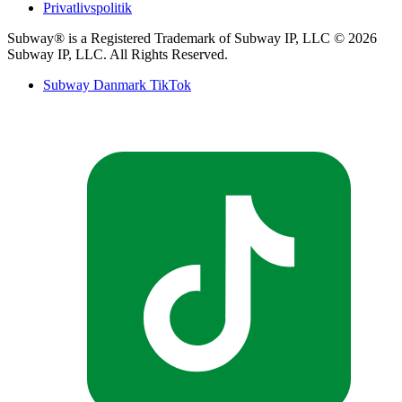
Privatlivspolitik​​​​‌ ‍ ​‍​‍‌‍ ‌ ​‍‌‍‍‌‌‍‌ ‌‍‍‌‌‍ ‍​‍​‍​ ‍‍​‍​‍‌ ​ ‌‍​‌‌‍ ‍‌‍‍‌‌ ‌​‌ ‍‌​‍ ‍‌‍‍‌‌‍ ​‍​‍​‍ ​​‍​‍‌‍‍​‌ ​‍‌‍‌‌‌‍‌‍​‍​‍​ ‍‍​‍​‍‌‍‍​‌ ‌​‌ ‌​‌ ​​‌ ​ ​ ‍‍​‍ ​‍ ‌‍ ‍‌‍ ‌ ​‍‌‍‌​‌‍‍‌‌‍​ ​‍ ‌‌‍​‍‌‍‍‌‌ ‌​‌‍‌‌‌ ​ ​‍ ‌‌‍‌ ‌ ​‍‌‍ ‌ ‌‌‌ ​​​‍ ‌‌ ​ ‌ ‌​‌ ‌‌‌‍‌​‌‍‍‌‌‍ ​‍ ‍‌ ‌‍‌‍‌‌‌ ​‍‌‍​ ‌‍‌‌‌‍ ​​‍ ‍‌‍​‌‌ ​​‌ ​​​‍ ‌‍‍‌‌‍ ‍‌ ‌​‌‍‌‌‌‍ ‍‌ ‌​​‍ ‌‍‌‌‌‍‌​‌‍‍‌‌ ‌​​‍ ‌‍ ‌‌‍ ‌‍‌​‌‍‌‌​ ‌‌ ​​‌ ​‍‌‍‌‌‌ ​ ‌‍‌‌‌‍ ‍‌ ‌​‌‍​‌‌ ‌​‌‍‍‌‌‍ ‌‍ ‍​ ‍ ‌‍‍‌‌‍‌​​ ‌​ ‍‌​ ‍​‌‍​‍‌‍‌​‌‍​‍​ ‌​​ ‌ ​ ​‍​‍ ‌‌‍‌​‌‍​ ‌‍‌‌‌‍‌‍​‍ ‌​ ‌​​ ‍​​ ​‍​ ‌‍​‍ ‌‌‍​‌‌‍​ ‌‍​ ​ ‌ ​‍ ‌​ ​ ​ ​ ​ ‌‌​ ​​‌‍​‌​ ‌‌​ ​‍‌‍​ ‌‍‌​​ ‌​‌‍‌‌​ ‌‌​ ‍ ‌ ‌​‌ ‍‌‌ ​​‌‍‌‌​ ‌‌ ‌ ‌‍‌‌‌‍​‍‌ ​ ‌‍‍‌‌ ‌​‌‍‌‌‌​ ‍‌‍​‌‌ ‌‍‌‍‍‌‌‍‌ ‌‍​‌‌ ‌​‌‍‍‌‌‍ ‌‍ ‍‌​‍‌‌ ‌​‌‍‌‌‌‍ ‌​ ‍ ‌ ​​‌‍​‌‌ ‌​‌‍‍​​ ‌‌‍ ​‌‍​‌‌‍​‍‌‍‌‌‌‍ ​​‍‌‌​ ‌‌‌​​‍‌‌ ‌‍‍ ‌‍‌‌‌ ‍‌​‍‌‌​ ​ ‌​‌​​‍‌‌​ ​ ‌​‌​​‍‌‌​ ​‍​ ​‍‌‍‌​‌‍​‌​‍‌‌​ ​‍​ ​‍​‍‌‌​ ‌‌‌​‌​​‍ ‍‌ ‌‍‌‍​‌‌‍ ​‌ ‌‌‌‍‌‌​ ‌‍​‍‌‍​‌‌ ​ ‌‍‌‌‌‌‌‌‌ ​‍‌‍ ​​ ‌‌‍‍​‌ ‌​‌ ‌​‌ ​​‌ ​ ​‍‌‌​ ​ ‌​​‌​‍‌‌​ ​‍‌​‌‍​‍‌‌​ ​‍‌​‌‍‌‍ ‍‌‍ ‌ ​‍‌‍‌​‌‍‍‌‌‍​ ​‍ ‌‌‍​‍‌‍‍‌‌ ‌​‌‍‌‌‌ ​ ​‍ ‌‌‍‌ ‌ ​‍‌‍ ‌ ‌‌‌ ​​​‍ ‌‌ ​ ‌ ‌​‌ ‌‌‌‍‌​‌‍‍‌‌‍ ​‍ ‍‌ ‌‍‌‍‌‌‌ ​‍‌‍​ ‌‍‌‌‌‍ ​​‍ ‍‌‍​‌‌ ​​‌ ​​​‍‌‍‌‍‍‌‌‍‌​​ ‌​ ‍‌​ ‍​‌‍​‍‌‍‌​‌‍​‍​ ‌​​ ‌ ​ ​‍​‍ ‌‌‍‌​‌‍​ ‌‍‌‌‌‍‌‍​‍ ‌​ ‌​​ ‍​​ ​‍​ ‌‍​‍ ‌‌‍​‌‌‍​ ‌‍​ ​ ‌ ​‍ ‌​ ​ ​ ​ ​ ‌‌​ ​​‌‍​‌​ ‌‌​ ​‍‌‍​ ‌‍‌​​ ‌​‌‍‌‌​ ‌‌​‍‌‍‌ ‌​‌ ‍‌‌ ​​‌‍‌‌​ ‌‌ ‌ ‌‍‌‌‌‍​‍‌ ​ ‌‍‍‌‌ ‌​‌‍‌‌‌​ ‍‌‍​‌‌ ‌‍‌‍‍‌‌‍‌ ‌‍​‌‌ ‌​‌‍‍‌‌‍ ‌‍ ‍‌​‍‌‌ ‌​‌‍‌‌‌‍ ‌​‍‌‍‌ ​​‌‍​‌‌ ‌​‌‍‍​​ ‌‌‍ ​‌‍​‌‌‍​‍‌‍‌‌‌‍ ​​‍‌‌​ ‌‌‌​​‍‌‌ ‌‍‍ ‌‍‌‌‌ ‍‌​‍‌‌​ ​ ‌​‌​​‍‌‌​ ​ ‌​‌​​‍‌‌​ ​‍​ ​‍‌‍‌​‌‍​‌​‍‌‌​ ​‍​ ​‍​‍‌‌​ ‌‌‌​‌​​‍ ‍‌ ‌‍‌‍​‌‌‍ ​‌ ‌‌‌‍‌‌​‍‌‍‌ ​​‌‍‌‌‌ ​‍‌ ​ ‌ ​​‌‍‌‌‌‍​ ‌ ‌​‌‍‍‌‌ ‌‍‌‍‌‌​ ‌‌ ​​‌ ‌‌‌‍​‍‌‍ ​‌‍‍‌‌ ​ ‌‍‍​‌‍‌‌‌‍‌​​‍​‍‌ ‌
Subway® is a Registered Trademark of Subway IP, LLC © 2026
Subway IP, LLC. All Rights Reserved.​​​​‌ ‍ ​‍​‍‌‍ ‌ ​‍‌‍‍‌‌‍‌ ‌‍‍‌‌‍ ‍​‍​‍​ ‍‍​‍​‍‌ ​ ‌‍​‌‌‍ ‍‌‍‍‌‌ ‌​‌ ‍‌​‍ ‍‌‍‍‌‌‍ ​‍​‍​‍ ​​‍​‍‌‍‍​‌ ​‍‌‍‌‌‌‍‌‍​‍​‍​ ‍‍​‍​‍‌‍‍​‌ ‌​‌ ‌​‌ ​​‌ ​ ​ ‍‍​‍ ​‍ ‌‍ ‍‌‍ ‌ ​‍‌‍‌​‌‍‍‌‌‍​ ​‍ ‌‌‍​‍‌‍‍‌‌ ‌​‌‍‌‌‌ ​ ​‍ ‌‌‍‌ ‌ ​‍‌‍ ‌ ‌‌‌ ​​​‍ ‌‌ ​ ‌ ‌​‌ ‌‌‌‍‌​‌‍‍‌‌‍ ​‍ ‍‌ ‌‍‌‍‌‌‌ ​‍‌‍​ ‌‍‌‌‌‍ ​​‍ ‍‌‍​‌‌ ​​‌ ​​​‍ ‌‍‍‌‌‍ ‍‌ ‌​‌‍‌‌‌‍ ‍‌ ‌​​‍ ‌‍‌‌‌‍‌​‌‍‍‌‌ ‌​​‍ ‌‍ ‌‌‍ ‌‍‌​‌‍‌‌​ ‌‌ ​​‌ ​‍‌‍‌‌‌ ​ ‌‍‌‌‌‍ ‍‌ ‌​‌‍​‌‌ ‌​‌‍‍‌‌‍ ‌‍ ‍​ ‍ ‌‍‍‌‌‍‌​​ ‌​ ‌‍​ ​ ‌‍‌​​ ‌‌​ ​ ‌‍​‍​ ​‌​ ​​​‍ ‌​ ​‍​ ​‌​ ‌‌​ ​​​‍ ‌​ ‌​‌‍​ ‌‍​ ​ ​​​‍ ‌​ ‍​‌‍‌‌​ ‍‌​ ​‍​‍ ‌​ ‌ ‌‍‌‌​ ​‍​ ​‌​ ​‍​ ​ ​ ​ ‌‍‌‍‌‍​‍​ ‌‌​ ‍​‌‍​‌​ ‍ ‌ ‌​‌ ‍‌‌ ​​‌‍‌‌​ ‌‌ ‌ ‌‍‌‌‌‍​‍‌ ​ ‌‍‍‌‌ ‌​‌‍‌‌‌​‌‍‌‍ ‌‍ ‌ ‌​‌‍‌‌‌ ​‍​ ‍ ‌ ​​‌‍​‌‌ ‌​‌‍‍​​ ‌‌‍​ ‌‍ ‌ ​​‌ ‍‌‌ ​‍‌‍‍‌‌‍‌ ‌‍‍​‌ ‌​‌​ ‍‌‍ ‌ ‌​‌‍‍‌‌‍​ ‌‍‌‌​‍‌‌​ ‌‌‌​​‍‌‌ ‌‍‍ ‌‍‌‌‌ ‍‌​‍‌‌​ ​ ‌​‌​​‍‌‌​ ​ ‌​‌​​‍‌‌​ ​‍​ ​‍‌‍‌​‌‍​‌​‍‌‌​ ​‍​ ​‍​‍‌‌​ ‌‌‌​‌​​‍ ‍‌ ‌‍‌‍​‌‌‍ ​‌ ‌‌‌‍‌‌​ ‌‍​‍‌‍​‌‌ ​ ‌‍‌‌‌‌‌‌‌ ​‍‌‍ ​​ ‌‌‍‍​‌ ‌​‌ ‌​‌ ​​‌ ​ ​‍‌‌​ ​ ‌​​‌​‍‌‌​ ​‍‌​‌‍​‍‌‌​ ​‍‌​‌‍‌‍ ‍‌‍ ‌ ​‍‌‍‌​‌‍‍‌‌‍​ ​‍ ‌‌‍​‍‌‍‍‌‌ ‌​‌‍‌‌‌ ​ ​‍ ‌‌‍‌ ‌ ​‍‌‍ ‌ ‌‌‌ ​​​‍ ‌‌ ​ ‌ ‌​‌ ‌‌‌‍‌​‌‍‍‌‌‍ ​‍ ‍‌ ‌‍‌‍‌‌‌ ​‍‌‍​ ‌‍‌‌‌‍ ​​‍ ‍‌‍​‌‌ ​​‌ ​​​‍‌‍‌‍‍‌‌‍‌​​ ‌​ ‌‍​ ​ ‌‍‌​​ ‌‌​ ​ ‌‍​‍​ ​‌​ ​​​‍ ‌​ ​‍​ ​‌​ ‌‌​ ​​​‍ ‌​ ‌​‌‍​ ‌‍​ ​ ​​​‍ ‌​ ‍​‌‍‌‌​ ‍‌​ ​‍​‍ ‌​ ‌ ‌‍‌‌​ ​‍​ ​‌​ ​‍​ ​ ​ ​ ‌‍‌‍‌‍​‍​ ‌‌​ ‍​‌‍​‌​‍‌‍‌ ‌​‌ ‍‌‌ ​​‌‍‌‌​ ‌‌ ‌ ‌‍‌‌‌‍​‍‌ ​ ‌‍‍‌‌ ‌​‌‍‌‌‌​‌‍‌‍ ‌‍ ‌ ‌​‌‍‌‌‌ ​‍​‍‌‍‌ ​​‌‍​‌‌ ‌​‌‍‍​​ ‌‌‍​ ‌‍ ‌ ​​‌ ‍‌‌ ​‍‌‍‍‌‌‍‌ ‌‍‍​‌ ‌​‌​ ‍‌‍ ‌ ‌​‌‍‍‌‌‍​ ‌‍‌‌​‍‌‌​ ‌‌‌​​‍‌‌ ‌‍‍ ‌‍‌‌‌ ‍‌​‍‌‌​ ​ ‌​‌​​‍‌‌​ ​ ‌​‌​​‍‌‌​ ​‍​ ​‍‌‍‌​‌‍​‌​‍‌‌​ ​‍​ ​‍​‍‌‌​ ‌‌‌​‌​​‍ ‍‌ ‌‍‌‍​‌‌‍ ​‌ ‌‌‌‍‌‌​‍‌‍‌ ​​‌‍‌‌‌ ​‍‌ ​ ‌ ​​‌‍‌‌‌‍​ ‌ ‌​‌‍‍‌‌ ‌‍‌‍‌‌​ ‌‌ ​​‌ ‌‌‌‍​‍‌‍ ​‌‍‍‌‌ ​ ‌‍‍​‌‍‌‌‌‍‌​​‍​‍‌ ‌
Subway Danmark TikTok