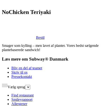
NoChicken Teriyaki​​​​‌ ‍ ​‍​‍‌‍ ‌ ​‍‌‍‍‌‌‍‌ ‌‍‍‌‌‍ ‍​‍​‍​ ‍‍​‍​‍‌ ​ ‌‍​‌‌‍ ‍‌‍‍‌‌ ‌​‌ ‍‌​‍ ‍‌‍‍‌‌‍ ​‍​‍​‍ ​​‍​‍‌‍‍​‌ ​‍‌‍‌‌‌‍‌‍​‍​‍​ ‍‍​‍​‍‌‍‍​‌ ‌​‌ ‌​‌ ​​‌ ​ ​ ‍‍​‍ ​‍ ‌‍ ‍‌‍ ‌ ​‍‌‍‌​‌‍‍‌‌‍​ ​‍ ‌‌‍​‍‌‍‍‌‌ ‌​‌‍‌‌‌ ​ ​‍ ‌‌‍‌ ‌ ​‍‌‍ ‌ ‌‌‌ ​​​‍ ‌‌ ​ ‌ ‌​‌ ‌‌‌‍‌​‌‍‍‌‌‍ ​‍ ‍‌ ‌‍‌‍‌‌‌ ​‍‌‍​ ‌‍‌‌‌‍ ​​‍ ‍‌‍​‌‌ ​​‌ ​​​‍ ‌‍‍‌‌‍ ‍‌ ‌​‌‍‌‌‌‍ ‍‌ ‌​​‍ ‌‍‌‌‌‍‌​‌‍‍‌‌ ‌​​‍ ‌‍ ‌‌‍ ‌‍‌​‌‍‌‌​ ‌‌ ​​‌ ​‍‌‍‌‌‌ ​ ‌‍‌‌‌‍ ‍‌ ‌​‌‍​‌‌ ‌​‌‍‍‌‌‍ ‌‍ ‍​ ‍ ‌‍‍‌‌‍‌​​ ‌‌‍​‌‌‍‌‌‌‍​ ​ ‌‍​ ‍‌​ ​​​ ‌​​ ​‌​‍ ‌‌‍​‌​ ​​‌‍‌​‌‍​‍​‍ ‌​ ‌​‌‍​‌‌‍​ ​ ‍‌​‍ ‌​ ‍‌​ ‌ ‌‍‌​‌‍​‌​‍ ‌​ ‌​​ ​​‌‍​ ​ ‌ ​ ‍​​ ‌‍​ ‍​​ ‌ ​ ‍​‌‍‌​​ ‌​‌‍‌​​ ‍ ‌ ‌​‌ ‍‌‌ ​​‌‍‌‌​ ‌‌ ​​‌ ​‍‌‍ ‌‍‌​‌ ‌‌‌‍​ ‌ ‌​​ ‍ ‌ ​​‌‍​‌‌ ‌​‌‍‍​​ ‌‌‍ ‍‌‍​‌‌‍ ‌‌‍‌‌​‍‌‌​ ‌‌‌​​‍‌‌ ‌‍‍ ‌‍‌‌‌ ‍‌​‍‌‌​ ​ ‌​‌​​‍‌‌​ ​ ‌​‌​​‍‌‌​ ​‍​ ​‍‌‍‌​‌‍​‌​‍‌‌​ ​‍​ ​‍​‍‌‌​ ‌‌‌​‌​​‍ ‍‌ ‌‍‌‍​‌‌‍ ​‌ ‌‌‌‍‌‌​ ‌‍​‍‌‍​‌‌ ​ ‌‍‌‌‌‌‌‌‌ ​‍‌‍ ​​ ‌‌‍‍​‌ ‌​‌ ‌​‌ ​​‌ ​ ​‍‌‌​ ​ ‌​​‌​‍‌‌​ ​‍‌​‌‍​‍‌‌​ ​‍‌​‌‍‌‍ ‍‌‍ ‌ ​‍‌‍‌​‌‍‍‌‌‍​ ​‍ ‌‌‍​‍‌‍‍‌‌ ‌​‌‍‌‌‌ ​ ​‍ ‌‌‍‌ ‌ ​‍‌‍ ‌ ‌‌‌ ​​​‍ ‌‌ ​ ‌ ‌​‌ ‌‌‌‍‌​‌‍‍‌‌‍ ​‍ ‍‌ ‌‍‌‍‌‌‌ ​‍‌‍​ ‌‍‌‌‌‍ ​​‍ ‍‌‍​‌‌ ​​‌ ​​​‍‌‍‌‍‍‌‌‍‌​​ ‌‌‍​‌‌‍‌‌‌‍​ ​ ‌‍​ ‍‌​ ​​​ ‌​​ ​‌​‍ ‌‌‍​‌​ ​​‌‍‌​‌‍​‍​‍ ‌​ ‌​‌‍​‌‌‍​ ​ ‍‌​‍ ‌​ ‍‌​ ‌ ‌‍‌​‌‍​‌​‍ ‌​ ‌​​ ​​‌‍​ ​ ‌ ​ ‍​​ ‌‍​ ‍​​ ‌ ​ ‍​‌‍‌​​ ‌​‌‍‌​​‍‌‍‌ ‌​‌ ‍‌‌ ​​‌‍‌‌​ ‌‌ ​​‌ ​‍‌‍ ‌‍‌​‌ ‌‌‌‍​ ‌ ‌​​‍‌‍‌ ​​‌‍​‌‌ ‌​‌‍‍​​ ‌‌‍ ‍‌‍​‌‌‍ ‌‌‍‌‌​‍‌‌​ ‌‌‌​​‍‌‌ ‌‍‍ ‌‍‌‌‌ ‍‌​‍‌‌​ ​ ‌​‌​​‍‌‌​ ​ ‌​‌​​‍‌‌​ ​‍​ ​‍‌‍‌​‌‍​‌​‍‌‌​ ​‍​ ​‍​‍‌‌​ ‌‌‌​‌​​‍ ‍‌ ‌‍‌‍​‌‌‍ ​‌ ‌‌‌‍‌‌​‍‌‍‌ ​​‌‍‌‌‌ ​‍‌ ​ ‌ ​​‌‍‌‌‌‍​ ‌ ‌​‌‍‍‌‌ ‌‍‌‍‌‌​ ‌‌ ​​‌ ‌‌‌‍​‍‌‍ ​‌‍‍‌‌ ​ ‌‍‍​‌‍‌‌‌‍‌​​‍​‍‌ ‌
Bestil
Smager som kylling – men lavet af planter. Vores bedst sælgende
plantebaserede sandwich!​​​​‌ ‍ ​‍​‍‌‍ ‌ ​‍‌‍‍‌‌‍‌ ‌‍‍‌‌‍ ‍​‍​‍​ ‍‍​‍​‍‌ ​ ‌‍​‌‌‍ ‍‌‍‍‌‌ ‌​‌ ‍‌​‍ ‍‌‍‍‌‌‍ ​‍​‍​‍ ​​‍​‍‌‍‍​‌ ​‍‌‍‌‌‌‍‌‍​‍​‍​ ‍‍​‍​‍‌‍‍​‌ ‌​‌ ‌​‌ ​​‌ ​ ​ ‍‍​‍ ​‍ ‌‍ ‍‌‍ ‌ ​‍‌‍‌​‌‍‍‌‌‍​ ​‍ ‌‌‍​‍‌‍‍‌‌ ‌​‌‍‌‌‌ ​ ​‍ ‌‌‍‌ ‌ ​‍‌‍ ‌ ‌‌‌ ​​​‍ ‌‌ ​ ‌ ‌​‌ ‌‌‌‍‌​‌‍‍‌‌‍ ​‍ ‍‌ ‌‍‌‍‌‌‌ ​‍‌‍​ ‌‍‌‌‌‍ ​​‍ ‍‌‍​‌‌ ​​‌ ​​​‍ ‌‍‍‌‌‍ ‍‌ ‌​‌‍‌‌‌‍ ‍‌ ‌​​‍ ‌‍‌‌‌‍‌​‌‍‍‌‌ ‌​​‍ ‌‍ ‌‌‍ ‌‍‌​‌‍‌‌​ ‌‌ ​​‌ ​‍‌‍‌‌‌ ​ ‌‍‌‌‌‍ ‍‌ ‌​‌‍​‌‌ ‌​‌‍‍‌‌‍ ‌‍ ‍​ ‍ ‌‍‍‌‌‍‌​​ ‌‌‍​‌‌‍‌‌‌‍​ ​ ‌‍​ ‍‌​ ​​​ ‌​​ ​‌​‍ ‌‌‍​‌​ ​​‌‍‌​‌‍​‍​‍ ‌​ ‌​‌‍​‌‌‍​ ​ ‍‌​‍ ‌​ ‍‌​ ‌ ‌‍‌​‌‍​‌​‍ ‌​ ‌​​ ​​‌‍​ ​ ‌ ​ ‍​​ ‌‍​ ‍​​ ‌ ​ ‍​‌‍‌​​ ‌​‌‍‌​​ ‍ ‌ ‌​‌ ‍‌‌ ​​‌‍‌‌​ ‌‌ ​​‌ ​‍‌‍ ‌‍‌​‌ ‌‌‌‍​ ‌ ‌​​ ‍ ‌ ​​‌‍​‌‌ ‌​‌‍‍​​ ‌‌‍‌​‌‍‌‌‌ ​ ‌‍​ ‌ ​‍‌‍‍‌‌ ​​‌ ‌​‌‍‍‌‌‍ ‌‍ ‍​‍‌‌​ ‌‌‌​​‍‌‌ ‌‍‍ ‌‍‌‌‌ ‍‌​‍‌‌​ ​ ‌​‌​​‍‌‌​ ​ ‌​‌​​‍‌‌​ ​‍​ ​‍‌‍‌​‌‍​‌​‍‌‌​ ​‍​ ​‍​‍‌‌​ ‌‌‌​‌​​‍ ‍‌ ‌‍‌‍​‌‌‍ ​‌ ‌‌‌‍‌‌​‍ ‍‌ ‌‍‌‍​‌‌‍ ​‌ ‌‌‌‍‌‌​‍‌‌​ ‌‌‌​​‍‌‌ ‌‍‍ ‌‍‌‌‌ ‍‌​‍‌‌​ ​ ‌​‌​​‍‌‌​ ​ ‌​‌​​‍‌‌​ ​‍​ ​‍‌‍​‌​ ​​‌‍​‍‌‍​ ​ ​‍​ ‌ ‌‍​‍‌‍​‍‌‍‌‍​ ‍​​ ‌‍‌‍​‌​‍‌‌​ ​‍​ ​‍​‍‌‌​ ‌‌‌​‌​​‍ ‍‌‍​ ‌‍‍​‌‍‍‌‌‍ ​‌‍‌​‌ ​‍‌‍‌‌‌‍ ‍​‍‌‌​ ‌‌‌​​‍‌‌ ‌‍‍ ‌‍‌‌‌ ‍‌​‍‌‌​ ​ ‌​‌​​‍‌‌​ ​ ‌​‌​​‍‌‌​ ​‍​ ​‍‌‍‌‌​ ‌‌‌‍‌‌‌‍‌​‌‍‌‍‌‍​‌‌‍​‌‌‍​‌‌‍‌‍​ ‍​‌‍‌‍‌‍‌‌​‍‌‌​ ​‍​ ​‍​‍‌‌​ ‌‌‌​‌​​‍ ‍‌ ‌​‌‍‌‌‌ ‍​‌ ‌​​ ‌‍​‍‌‍​‌‌ ​ ‌‍‌‌‌‌‌‌‌ ​‍‌‍ ​​ ‌‌‍‍​‌ ‌​‌ ‌​‌ ​​‌ ​ ​‍‌‌​ ​ ‌​​‌​‍‌‌​ ​‍‌​‌‍​‍‌‌​ ​‍‌​‌‍‌‍ ‍‌‍ ‌ ​‍‌‍‌​‌‍‍‌‌‍​ ​‍ ‌‌‍​‍‌‍‍‌‌ ‌​‌‍‌‌‌ ​ ​‍ ‌‌‍‌ ‌ ​‍‌‍ ‌ ‌‌‌ ​​​‍ ‌‌ ​ ‌ ‌​‌ ‌‌‌‍‌​‌‍‍‌‌‍ ​‍ ‍‌ ‌‍‌‍‌‌‌ ​‍‌‍​ ‌‍‌‌‌‍ ​​‍ ‍‌‍​‌‌ ​​‌ ​​​‍‌‍‌‍‍‌‌‍‌​​ ‌‌‍​‌‌‍‌‌‌‍​ ​ ‌‍​ ‍‌​ ​​​ ‌​​ ​‌​‍ ‌‌‍​‌​ ​​‌‍‌​‌‍​‍​‍ ‌​ ‌​‌‍​‌‌‍​ ​ ‍‌​‍ ‌​ ‍‌​ ‌ ‌‍‌​‌‍​‌​‍ ‌​ ‌​​ ​​‌‍​ ​ ‌ ​ ‍​​ ‌‍​ ‍​​ ‌ ​ ‍​‌‍‌​​ ‌​‌‍‌​​‍‌‍‌ ‌​‌ ‍‌‌ ​​‌‍‌‌​ ‌‌ ​​‌ ​‍‌‍ ‌‍‌​‌ ‌‌‌‍​ ‌ ‌​​‍‌‍‌ ​​‌‍​‌‌ ‌​‌‍‍​​ ‌‌‍‌​‌‍‌‌‌ ​ ‌‍​ ‌ ​‍‌‍‍‌‌ ​​‌ ‌​‌‍‍‌‌‍ ‌‍ ‍​‍‌‌​ ‌‌‌​​‍‌‌ ‌‍‍ ‌‍‌‌‌ ‍‌​‍‌‌​ ​ ‌​‌​​‍‌‌​ ​ ‌​‌​​‍‌‌​ ​‍​ ​‍‌‍‌​‌‍​‌​‍‌‌​ ​‍​ ​‍​‍‌‌​ ‌‌‌​‌​​‍ ‍‌ ‌‍‌‍​‌‌‍ ​‌ ‌‌‌‍‌‌​‍ ‍‌ ‌‍‌‍​‌‌‍ ​‌ ‌‌‌‍‌‌​‍‌‌​ ‌‌‌​​‍‌‌ ‌‍‍ ‌‍‌‌‌ ‍‌​‍‌‌​ ​ ‌​‌​​‍‌‌​ ​ ‌​‌​​‍‌‌​ ​‍​ ​‍‌‍​‌​ ​​‌‍​‍‌‍​ ​ ​‍​ ‌ ‌‍​‍‌‍​‍‌‍‌‍​ ‍​​ ‌‍‌‍​‌​‍‌‌​ ​‍​ ​‍​‍‌‌​ ‌‌‌​‌​​‍ ‍‌‍​ ‌‍‍​‌‍‍‌‌‍ ​‌‍‌​‌ ​‍‌‍‌‌‌‍ ‍​‍‌‌​ ‌‌‌​​‍‌‌ ‌‍‍ ‌‍‌‌‌ ‍‌​‍‌‌​ ​ ‌​‌​​‍‌‌​ ​ ‌​‌​​‍‌‌​ ​‍​ ​‍‌‍‌‌​ ‌‌‌‍‌‌‌‍‌​‌‍‌‍‌‍​‌‌‍​‌‌‍​‌‌‍‌‍​ ‍​‌‍‌‍‌‍‌‌​‍‌‌​ ​‍​ ​‍​‍‌‌​ ‌‌‌​‌​​‍ ‍‌ ‌​‌‍‌‌‌ ‍​‌ ‌​​‍‌‍‌ ​​‌‍‌‌‌ ​‍‌ ​ ‌ ​​‌‍‌‌‌‍​ ‌ ‌​‌‍‍‌‌ ‌‍‌‍‌‌​ ‌‌ ​​‌ ‌‌‌‍​‍‌‍ ​‌‍‍‌‌ ​ ‌‍‍​‌‍‌‌‌‍‌​​‍​‍‌ ‌
Læs mere om Subway® Danmark​​​​‌ ‍ ​‍​‍‌‍ ‌ ​‍‌‍‍‌‌‍‌ ‌‍‍‌‌‍ ‍​‍​‍​ ‍‍​‍​‍‌ ​ ‌‍​‌‌‍ ‍‌‍‍‌‌ ‌​‌ ‍‌​‍ ‍‌‍‍‌‌‍ ​‍​‍​‍ ​​‍​‍‌‍‍​‌ ​‍‌‍‌‌‌‍‌‍​‍​‍​ ‍‍​‍​‍‌‍‍​‌ ‌​‌ ‌​‌ ​​‌ ​ ​ ‍‍​‍ ​‍ ‌‍ ‍‌‍ ‌ ​‍‌‍‌​‌‍‍‌‌‍​ ​‍ ‌‌‍​‍‌‍‍‌‌ ‌​‌‍‌‌‌ ​ ​‍ ‌‌‍‌ ‌ ​‍‌‍ ‌ ‌‌‌ ​​​‍ ‌‌ ​ ‌ ‌​‌ ‌‌‌‍‌​‌‍‍‌‌‍ ​‍ ‍‌ ‌‍‌‍‌‌‌ ​‍‌‍​ ‌‍‌‌‌‍ ​​‍ ‍‌‍​‌‌ ​​‌ ​​​‍ ‌‍‍‌‌‍ ‍‌ ‌​‌‍‌‌‌‍ ‍‌ ‌​​‍ ‌‍‌‌‌‍‌​‌‍‍‌‌ ‌​​‍ ‌‍ ‌‌‍ ‌‍‌​‌‍‌‌​ ‌‌ ​​‌ ​‍‌‍‌‌‌ ​ ‌‍‌‌‌‍ ‍‌ ‌​‌‍​‌‌ ‌​‌‍‍‌‌‍ ‌‍ ‍​ ‍ ‌‍‍‌‌‍‌​​ ‌​ ‌‍​ ​ ‌‍‌​​ ‌‌​ ​ ‌‍​‍​ ​‌​ ​​​‍ ‌​ ​‍​ ​‌​ ‌‌​ ​​​‍ ‌​ ‌​‌‍​ ‌‍​ ​ ​​​‍ ‌​ ‍​‌‍‌‌​ ‍‌​ ​‍​‍ ‌​ ‌ ‌‍‌‌​ ​‍​ ​‌​ ​‍​ ​ ​ ​ ‌‍‌‍‌‍​‍​ ‌‌​ ‍​‌‍​‌​ ‍ ‌ ‌​‌ ‍‌‌ ​​‌‍‌‌​ ‌‌ ‌ ‌‍‌‌‌‍​‍‌ ​ ‌‍‍‌‌ ‌​‌‍‌‌‌​‌‍‌‍ ‌‍ ‌ ‌​‌‍‌‌‌ ​‍​ ‍ ‌ ​​‌‍​‌‌ ‌​‌‍‍​​ ‌‌ ‌​‌‍‍‌‌ ‌​‌‍ ​‌‍‌‌​‍‌‌​ ‌‌‌​​‍‌‌ ‌‍‍ ‌‍‌‌‌ ‍‌​‍‌‌​ ​ ‌​‌​​‍‌‌​ ​ ‌​‌​​‍‌‌​ ​‍​ ​‍‌‍‌​‌‍​‌​‍‌‌​ ​‍​ ​‍​‍‌‌​ ‌‌‌​‌​​‍ ‍‌ ‌‍‌‍​‌‌‍ ​‌ ‌‌‌‍‌‌​ ‌‍​‍‌‍​‌‌ ​ ‌‍‌‌‌‌‌‌‌ ​‍‌‍ ​​ ‌‌‍‍​‌ ‌​‌ ‌​‌ ​​‌ ​ ​‍‌‌​ ​ ‌​​‌​‍‌‌​ ​‍‌​‌‍​‍‌‌​ ​‍‌​‌‍‌‍ ‍‌‍ ‌ ​‍‌‍‌​‌‍‍‌‌‍​ ​‍ ‌‌‍​‍‌‍‍‌‌ ‌​‌‍‌‌‌ ​ ​‍ ‌‌‍‌ ‌ ​‍‌‍ ‌ ‌‌‌ ​​​‍ ‌‌ ​ ‌ ‌​‌ ‌‌‌‍‌​‌‍‍‌‌‍ ​‍ ‍‌ ‌‍‌‍‌‌‌ ​‍‌‍​ ‌‍‌‌‌‍ ​​‍ ‍‌‍​‌‌ ​​‌ ​​​‍‌‍‌‍‍‌‌‍‌​​ ‌​ ‌‍​ ​ ‌‍‌​​ ‌‌​ ​ ‌‍​‍​ ​‌​ ​​​‍ ‌​ ​‍​ ​‌​ ‌‌​ ​​​‍ ‌​ ‌​‌‍​ ‌‍​ ​ ​​​‍ ‌​ ‍​‌‍‌‌​ ‍‌​ ​‍​‍ ‌​ ‌ ‌‍‌‌​ ​‍​ ​‌​ ​‍​ ​ ​ ​ ‌‍‌‍‌‍​‍​ ‌‌​ ‍​‌‍​‌​‍‌‍‌ ‌​‌ ‍‌‌ ​​‌‍‌‌​ ‌‌ ‌ ‌‍‌‌‌‍​‍‌ ​ ‌‍‍‌‌ ‌​‌‍‌‌‌​‌‍‌‍ ‌‍ ‌ ‌​‌‍‌‌‌ ​‍​‍‌‍‌ ​​‌‍​‌‌ ‌​‌‍‍​​ ‌‌ ‌​‌‍‍‌‌ ‌​‌‍ ​‌‍‌‌​‍‌‌​ ‌‌‌​​‍‌‌ ‌‍‍ ‌‍‌‌‌ ‍‌​‍‌‌​ ​ ‌​‌​​‍‌‌​ ​ ‌​‌​​‍‌‌​ ​‍​ ​‍‌‍‌​‌‍​‌​‍‌‌​ ​‍​ ​‍​‍‌‌​ ‌‌‌​‌​​‍ ‍‌ ‌‍‌‍​‌‌‍ ​‌ ‌‌‌‍‌‌​‍‌‍‌ ​​‌‍‌‌‌ ​‍‌ ​ ‌ ​​‌‍‌‌‌‍​ ‌ ‌​‌‍‍‌‌ ‌‍‌‍‌‌​ ‌‌ ​​‌ ‌‌‌‍​‍‌‍ ​‌‍‍‌‌ ​ ‌‍‍​‌‍‌‌‌‍‌​​‍​‍‌ ‌
Bliv en del af teamet​​​​‌ ‍ ​‍​‍‌‍ ‌ ​‍‌‍‍‌‌‍‌ ‌‍‍‌‌‍ ‍​‍​‍​ ‍‍​‍​‍‌ ​ ‌‍​‌‌‍ ‍‌‍‍‌‌ ‌​‌ ‍‌​‍ ‍‌‍‍‌‌‍ ​‍​‍​‍ ​​‍​‍‌‍‍​‌ ​‍‌‍‌‌‌‍‌‍​‍​‍​ ‍‍​‍​‍‌‍‍​‌ ‌​‌ ‌​‌ ​​‌ ​ ​ ‍‍​‍ ​‍ ‌‍ ‍‌‍ ‌ ​‍‌‍‌​‌‍‍‌‌‍​ ​‍ ‌‌‍​‍‌‍‍‌‌ ‌​‌‍‌‌‌ ​ ​‍ ‌‌‍‌ ‌ ​‍‌‍ ‌ ‌‌‌ ​​​‍ ‌‌ ​ ‌ ‌​‌ ‌‌‌‍‌​‌‍‍‌‌‍ ​‍ ‍‌ ‌‍‌‍‌‌‌ ​‍‌‍​ ‌‍‌‌‌‍ ​​‍ ‍‌‍​‌‌ ​​‌ ​​​‍ ‌‍‍‌‌‍ ‍‌ ‌​‌‍‌‌‌‍ ‍‌ ‌​​‍ ‌‍‌‌‌‍‌​‌‍‍‌‌ ‌​​‍ ‌‍ ‌‌‍ ‌‍‌​‌‍‌‌​ ‌‌ ​​‌ ​‍‌‍‌‌‌ ​ ‌‍‌‌‌‍ ‍‌ ‌​‌‍​‌‌ ‌​‌‍‍‌‌‍ ‌‍ ‍​ ‍ ‌‍‍‌‌‍‌​​ ‌‌‍‌​​ ‍​​ ​​‌‍‌​​ ​‌‌‍‌‍‌‍​‌​ ‌ ​‍ ‌‌‍​‌​ ​‍​ ‍​​ ‍‌​‍ ‌​ ‌​‌‍‌‌​ ​ ​ ​‌​‍ ‌‌‍​‍​ ​‌‌‍‌​​ ‌‍​‍ ‌​ ‌‍​ ‌​​ ‌‍​ ​‍​ ‌‍​ ‌‌​ ‍​​ ‌ ​ ‌‌​ ​‍​ ‌‍​ ‌‌​ ‍ ‌ ‌​‌ ‍‌‌ ​​‌‍‌‌​ ‌‌ ‌ ‌‍‌‌‌‍​‍‌ ​ ‌‍‍‌‌ ‌​‌‍‌‌‌​ ‍‌‍​‌‌ ‌‍‌‍‍‌‌‍‌ ‌‍​‌‌ ‌​‌‍‍‌‌‍ ‌‍ ‍‌​‍‌‌ ‌​‌‍‌‌‌‍ ‌​ ‍ ‌ ​​‌‍​‌‌ ‌​‌‍‍​​ ‌‌‍ ​‌‍​‌‌‍​‍‌‍‌‌‌‍ ​​‍‌‌​ ‌‌‌​​‍‌‌ ‌‍‍ ‌‍‌‌‌ ‍‌​‍‌‌​ ​ ‌​‌​​‍‌‌​ ​ ‌​‌​​‍‌‌​ ​‍​ ​‍‌‍‌​‌‍​‌​‍‌‌​ ​‍​ ​‍​‍‌‌​ ‌‌‌​‌​​‍ ‍‌ ‌‍‌‍​‌‌‍ ​‌ ‌‌‌‍‌‌​ ‌‍​‍‌‍​‌‌ ​ ‌‍‌‌‌‌‌‌‌ ​‍‌‍ ​​ ‌‌‍‍​‌ ‌​‌ ‌​‌ ​​‌ ​ ​‍‌‌​ ​ ‌​​‌​‍‌‌​ ​‍‌​‌‍​‍‌‌​ ​‍‌​‌‍‌‍ ‍‌‍ ‌ ​‍‌‍‌​‌‍‍‌‌‍​ ​‍ ‌‌‍​‍‌‍‍‌‌ ‌​‌‍‌‌‌ ​ ​‍ ‌‌‍‌ ‌ ​‍‌‍ ‌ ‌‌‌ ​​​‍ ‌‌ ​ ‌ ‌​‌ ‌‌‌‍‌​‌‍‍‌‌‍ ​‍ ‍‌ ‌‍‌‍‌‌‌ ​‍‌‍​ ‌‍‌‌‌‍ ​​‍ ‍‌‍​‌‌ ​​‌ ​​​‍‌‍‌‍‍‌‌‍‌​​ ‌‌‍‌​​ ‍​​ ​​‌‍‌​​ ​‌‌‍‌‍‌‍​‌​ ‌ ​‍ ‌‌‍​‌​ ​‍​ ‍​​ ‍‌​‍ ‌​ ‌​‌‍‌‌​ ​ ​ ​‌​‍ ‌‌‍​‍​ ​‌‌‍‌​​ ‌‍​‍ ‌​ ‌‍​ ‌​​ ‌‍​ ​‍​ ‌‍​ ‌‌​ ‍​​ ‌ ​ ‌‌​ ​‍​ ‌‍​ ‌‌​‍‌‍‌ ‌​‌ ‍‌‌ ​​‌‍‌‌​ ‌‌ ‌ ‌‍‌‌‌‍​‍‌ ​ ‌‍‍‌‌ ‌​‌‍‌‌‌​ ‍‌‍​‌‌ ‌‍‌‍‍‌‌‍‌ ‌‍​‌‌ ‌​‌‍‍‌‌‍ ‌‍ ‍‌​‍‌‌ ‌​‌‍‌‌‌‍ ‌​‍‌‍‌ ​​‌‍​‌‌ ‌​‌‍‍​​ ‌‌‍ ​‌‍​‌‌‍​‍‌‍‌‌‌‍ ​​‍‌‌​ ‌‌‌​​‍‌‌ ‌‍‍ ‌‍‌‌‌ ‍‌​‍‌‌​ ​ ‌​‌​​‍‌‌​ ​ ‌​‌​​‍‌‌​ ​‍​ ​‍‌‍‌​‌‍​‌​‍‌‌​ ​‍​ ​‍​‍‌‌​ ‌‌‌​‌​​‍ ‍‌ ‌‍‌‍​‌‌‍ ​‌ ‌‌‌‍‌‌​‍‌‍‌ ​​‌‍‌‌‌ ​‍‌ ​ ‌ ​​‌‍‌‌‌‍​ ‌ ‌​‌‍‍‌‌ ‌‍‌‍‌‌​ ‌‌ ​​‌ ‌‌‌‍​‍‌‍ ​‌‍‍‌‌ ​ ‌‍‍​‌‍‌‌‌‍‌​​‍​‍‌ ‌
Skriv til os​​​​‌ ‍ ​‍​‍‌‍ ‌ ​‍‌‍‍‌‌‍‌ ‌‍‍‌‌‍ ‍​‍​‍​ ‍‍​‍​‍‌ ​ ‌‍​‌‌‍ ‍‌‍‍‌‌ ‌​‌ ‍‌​‍ ‍‌‍‍‌‌‍ ​‍​‍​‍ ​​‍​‍‌‍‍​‌ ​‍‌‍‌‌‌‍‌‍​‍​‍​ ‍‍​‍​‍‌‍‍​‌ ‌​‌ ‌​‌ ​​‌ ​ ​ ‍‍​‍ ​‍ ‌‍ ‍‌‍ ‌ ​‍‌‍‌​‌‍‍‌‌‍​ ​‍ ‌‌‍​‍‌‍‍‌‌ ‌​‌‍‌‌‌ ​ ​‍ ‌‌‍‌ ‌ ​‍‌‍ ‌ ‌‌‌ ​​​‍ ‌‌ ​ ‌ ‌​‌ ‌‌‌‍‌​‌‍‍‌‌‍ ​‍ ‍‌ ‌‍‌‍‌‌‌ ​‍‌‍​ ‌‍‌‌‌‍ ​​‍ ‍‌‍​‌‌ ​​‌ ​​​‍ ‌‍‍‌‌‍ ‍‌ ‌​‌‍‌‌‌‍ ‍‌ ‌​​‍ ‌‍‌‌‌‍‌​‌‍‍‌‌ ‌​​‍ ‌‍ ‌‌‍ ‌‍‌​‌‍‌‌​ ‌‌ ​​‌ ​‍‌‍‌‌‌ ​ ‌‍‌‌‌‍ ‍‌ ‌​‌‍​‌‌ ‌​‌‍‍‌‌‍ ‌‍ ‍​ ‍ ‌‍‍‌‌‍‌​​ ‌‌‍​‍​ ‌ ​ ​‍‌‍‌‍​ ​​‌‍​‌​ ​‍​ ‌‍​‍ ‌​ ​​‌‍​ ​ ‌ ​ ​‍​‍ ‌​ ‌​‌‍‌​​ ‌ ​ ‌‍​‍ ‌‌‍​‍​ ‌​​ ‌ ‌‍‌‌​‍ ‌​ ​ ​ ‍‌‌‍​‌‌‍‌‍‌‍​‌​ ​‍​ ​‍‌‍​ ‌‍‌‍‌‍‌‍​ ‌‍​ ​‌​ ‍ ‌ ‌​‌ ‍‌‌ ​​‌‍‌‌​ ‌‌ ‌ ‌‍‌‌‌‍​‍‌ ​ ‌‍‍‌‌ ‌​‌‍‌‌‌​ ‍‌‍​‌‌ ‌‍‌‍‍‌‌‍‌ ‌‍​‌‌ ‌​‌‍‍‌‌‍ ‌‍ ‍‌​‍‌‌ ‌​‌‍‌‌‌‍ ‌​ ‍ ‌ ​​‌‍​‌‌ ‌​‌‍‍​​ ‌‌‍ ​‌‍​‌‌‍​‍‌‍‌‌‌‍ ​​‍‌‌​ ‌‌‌​​‍‌‌ ‌‍‍ ‌‍‌‌‌ ‍‌​‍‌‌​ ​ ‌​‌​​‍‌‌​ ​ ‌​‌​​‍‌‌​ ​‍​ ​‍‌‍‌​‌‍​‌​‍‌‌​ ​‍​ ​‍​‍‌‌​ ‌‌‌​‌​​‍ ‍‌ ‌‍‌‍​‌‌‍ ​‌ ‌‌‌‍‌‌​ ‌‍​‍‌‍​‌‌ ​ ‌‍‌‌‌‌‌‌‌ ​‍‌‍ ​​ ‌‌‍‍​‌ ‌​‌ ‌​‌ ​​‌ ​ ​‍‌‌​ ​ ‌​​‌​‍‌‌​ ​‍‌​‌‍​‍‌‌​ ​‍‌​‌‍‌‍ ‍‌‍ ‌ ​‍‌‍‌​‌‍‍‌‌‍​ ​‍ ‌‌‍​‍‌‍‍‌‌ ‌​‌‍‌‌‌ ​ ​‍ ‌‌‍‌ ‌ ​‍‌‍ ‌ ‌‌‌ ​​​‍ ‌‌ ​ ‌ ‌​‌ ‌‌‌‍‌​‌‍‍‌‌‍ ​‍ ‍‌ ‌‍‌‍‌‌‌ ​‍‌‍​ ‌‍‌‌‌‍ ​​‍ ‍‌‍​‌‌ ​​‌ ​​​‍‌‍‌‍‍‌‌‍‌​​ ‌‌‍​‍​ ‌ ​ ​‍‌‍‌‍​ ​​‌‍​‌​ ​‍​ ‌‍​‍ ‌​ ​​‌‍​ ​ ‌ ​ ​‍​‍ ‌​ ‌​‌‍‌​​ ‌ ​ ‌‍​‍ ‌‌‍​‍​ ‌​​ ‌ ‌‍‌‌​‍ ‌​ ​ ​ ‍‌‌‍​‌‌‍‌‍‌‍​‌​ ​‍​ ​‍‌‍​ ‌‍‌‍‌‍‌‍​ ‌‍​ ​‌​‍‌‍‌ ‌​‌ ‍‌‌ ​​‌‍‌‌​ ‌‌ ‌ ‌‍‌‌‌‍​‍‌ ​ ‌‍‍‌‌ ‌​‌‍‌‌‌​ ‍‌‍​‌‌ ‌‍‌‍‍‌‌‍‌ ‌‍​‌‌ ‌​‌‍‍‌‌‍ ‌‍ ‍‌​‍‌‌ ‌​‌‍‌‌‌‍ ‌​‍‌‍‌ ​​‌‍​‌‌ ‌​‌‍‍​​ ‌‌‍ ​‌‍​‌‌‍​‍‌‍‌‌‌‍ ​​‍‌‌​ ‌‌‌​​‍‌‌ ‌‍‍ ‌‍‌‌‌ ‍‌​‍‌‌​ ​ ‌​‌​​‍‌‌​ ​ ‌​‌​​‍‌‌​ ​‍​ ​‍‌‍‌​‌‍​‌​‍‌‌​ ​‍​ ​‍​‍‌‌​ ‌‌‌​‌​​‍ ‍‌ ‌‍‌‍​‌‌‍ ​‌ ‌‌‌‍‌‌​‍‌‍‌ ​​‌‍‌‌‌ ​‍‌ ​ ‌ ​​‌‍‌‌‌‍​ ‌ ‌​‌‍‍‌‌ ‌‍‌‍‌‌​ ‌‌ ​​‌ ‌‌‌‍​‍‌‍ ​‌‍‍‌‌ ​ ‌‍‍​‌‍‌‌‌‍‌​​‍​‍‌ ‌
Pressekontakt​​​​‌ ‍ ​‍​‍‌‍ ‌ ​‍‌‍‍‌‌‍‌ ‌‍‍‌‌‍ ‍​‍​‍​ ‍‍​‍​‍‌ ​ ‌‍​‌‌‍ ‍‌‍‍‌‌ ‌​‌ ‍‌​‍ ‍‌‍‍‌‌‍ ​‍​‍​‍ ​​‍​‍‌‍‍​‌ ​‍‌‍‌‌‌‍‌‍​‍​‍​ ‍‍​‍​‍‌‍‍​‌ ‌​‌ ‌​‌ ​​‌ ​ ​ ‍‍​‍ ​‍ ‌‍ ‍‌‍ ‌ ​‍‌‍‌​‌‍‍‌‌‍​ ​‍ ‌‌‍​‍‌‍‍‌‌ ‌​‌‍‌‌‌ ​ ​‍ ‌‌‍‌ ‌ ​‍‌‍ ‌ ‌‌‌ ​​​‍ ‌‌ ​ ‌ ‌​‌ ‌‌‌‍‌​‌‍‍‌‌‍ ​‍ ‍‌ ‌‍‌‍‌‌‌ ​‍‌‍​ ‌‍‌‌‌‍ ​​‍ ‍‌‍​‌‌ ​​‌ ​​​‍ ‌‍‍‌‌‍ ‍‌ ‌​‌‍‌‌‌‍ ‍‌ ‌​​‍ ‌‍‌‌‌‍‌​‌‍‍‌‌ ‌​​‍ ‌‍ ‌‌‍ ‌‍‌​‌‍‌‌​ ‌‌ ​​‌ ​‍‌‍‌‌‌ ​ ‌‍‌‌‌‍ ‍‌ ‌​‌‍​‌‌ ‌​‌‍‍‌‌‍ ‌‍ ‍​ ‍ ‌‍‍‌‌‍‌​​ ‌​ ‌‍​ ‌​​ ​ ‌‍‌​​ ‍‌​ ‍‌​ ‌‌‌‍‌‍​‍ ‌​ ​​‌‍‌‍‌‍​‌​ ‌‍​‍ ‌​ ‌​‌‍‌‍​ ‌‌​ ‌​​‍ ‌‌‍​‌​ ​ ​ ​‍​ ‌ ​‍ ‌​ ​‍‌‍‌‌‌‍‌‍‌‍​‌​ ​‍​ ​‍​ ​ ​ ‌ ‌‍‌‌​ ​​​ ​​​ ‌ ​ ‍ ‌ ‌​‌ ‍‌‌ ​​‌‍‌‌​ ‌‌ ‌ ‌‍‌‌‌‍​‍‌ ​ ‌‍‍‌‌ ‌​‌‍‌‌‌​ ‍‌‍​‌‌ ‌‍‌‍‍‌‌‍‌ ‌‍​‌‌ ‌​‌‍‍‌‌‍ ‌‍ ‍‌​‍‌‌ ‌​‌‍‌‌‌‍ ‌​ ‍ ‌ ​​‌‍​‌‌ ‌​‌‍‍​​ ‌‌‍ ​‌‍​‌‌‍​‍‌‍‌‌‌‍ ​​‍‌‌​ ‌‌‌​​‍‌‌ ‌‍‍ ‌‍‌‌‌ ‍‌​‍‌‌​ ​ ‌​‌​​‍‌‌​ ​ ‌​‌​​‍‌‌​ ​‍​ ​‍‌‍‌​‌‍​‌​‍‌‌​ ​‍​ ​‍​‍‌‌​ ‌‌‌​‌​​‍ ‍‌ ‌‍‌‍​‌‌‍ ​‌ ‌‌‌‍‌‌​ ‌‍​‍‌‍​‌‌ ​ ‌‍‌‌‌‌‌‌‌ ​‍‌‍ ​​ ‌‌‍‍​‌ ‌​‌ ‌​‌ ​​‌ ​ ​‍‌‌​ ​ ‌​​‌​‍‌‌​ ​‍‌​‌‍​‍‌‌​ ​‍‌​‌‍‌‍ ‍‌‍ ‌ ​‍‌‍‌​‌‍‍‌‌‍​ ​‍ ‌‌‍​‍‌‍‍‌‌ ‌​‌‍‌‌‌ ​ ​‍ ‌‌‍‌ ‌ ​‍‌‍ ‌ ‌‌‌ ​​​‍ ‌‌ ​ ‌ ‌​‌ ‌‌‌‍‌​‌‍‍‌‌‍ ​‍ ‍‌ ‌‍‌‍‌‌‌ ​‍‌‍​ ‌‍‌‌‌‍ ​​‍ ‍‌‍​‌‌ ​​‌ ​​​‍‌‍‌‍‍‌‌‍‌​​ ‌​ ‌‍​ ‌​​ ​ ‌‍‌​​ ‍‌​ ‍‌​ ‌‌‌‍‌‍​‍ ‌​ ​​‌‍‌‍‌‍​‌​ ‌‍​‍ ‌​ ‌​‌‍‌‍​ ‌‌​ ‌​​‍ ‌‌‍​‌​ ​ ​ ​‍​ ‌ ​‍ ‌​ ​‍‌‍‌‌‌‍‌‍‌‍​‌​ ​‍​ ​‍​ ​ ​ ‌ ‌‍‌‌​ ​​​ ​​​ ‌ ​‍‌‍‌ ‌​‌ ‍‌‌ ​​‌‍‌‌​ ‌‌ ‌ ‌‍‌‌‌‍​‍‌ ​ ‌‍‍‌‌ ‌​‌‍‌‌‌​ ‍‌‍​‌‌ ‌‍‌‍‍‌‌‍‌ ‌‍​‌‌ ‌​‌‍‍‌‌‍ ‌‍ ‍‌​‍‌‌ ‌​‌‍‌‌‌‍ ‌​‍‌‍‌ ​​‌‍​‌‌ ‌​‌‍‍​​ ‌‌‍ ​‌‍​‌‌‍​‍‌‍‌‌‌‍ ​​‍‌‌​ ‌‌‌​​‍‌‌ ‌‍‍ ‌‍‌‌‌ ‍‌​‍‌‌​ ​ ‌​‌​​‍‌‌​ ​ ‌​‌​​‍‌‌​ ​‍​ ​‍‌‍‌​‌‍​‌​‍‌‌​ ​‍​ ​‍​‍‌‌​ ‌‌‌​‌​​‍ ‍‌ ‌‍‌‍​‌‌‍ ​‌ ‌‌‌‍‌‌​‍‌‍‌ ​​‌‍‌‌‌ ​‍‌ ​ ‌ ​​‌‍‌‌‌‍​ ‌ ‌​‌‍‍‌‌ ‌‍‌‍‌‌​ ‌‌ ​​‌ ‌‌‌‍​‍‌‍ ​‌‍‍‌‌ ​ ‌‍‍​‌‍‌‌‌‍‌​​‍​‍‌ ‌
Vælg sprog
Find restaurant​​​​‌ ‍ ​‍​‍‌‍ ‌ ​‍‌‍‍‌‌‍‌ ‌‍‍‌‌‍ ‍​‍​‍​ ‍‍​‍​‍‌ ​ ‌‍​‌‌‍ ‍‌‍‍‌‌ ‌​‌ ‍‌​‍ ‍‌‍‍‌‌‍ ​‍​‍​‍ ​​‍​‍‌‍‍​‌ ​‍‌‍‌‌‌‍‌‍​‍​‍​ ‍‍​‍​‍‌‍‍​‌ ‌​‌ ‌​‌ ​​‌ ​ ​ ‍‍​‍ ​‍ ‌‍ ‍‌‍ ‌ ​‍‌‍‌​‌‍‍‌‌‍​ ​‍ ‌‌‍​‍‌‍‍‌‌ ‌​‌‍‌‌‌ ​ ​‍ ‌‌‍‌ ‌ ​‍‌‍ ‌ ‌‌‌ ​​​‍ ‌‌ ​ ‌ ‌​‌ ‌‌‌‍‌​‌‍‍‌‌‍ ​‍ ‍‌ ‌‍‌‍‌‌‌ ​‍‌‍​ ‌‍‌‌‌‍ ​​‍ ‍‌‍​‌‌ ​​‌ ​​​‍ ‌‍‍‌‌‍ ‍‌ ‌​‌‍‌‌‌‍ ‍‌ ‌​​‍ ‌‍‌‌‌‍‌​‌‍‍‌‌ ‌​​‍ ‌‍ ‌‌‍ ‌‍‌​‌‍‌‌​ ‌‌ ​​‌ ​‍‌‍‌‌‌ ​ ‌‍‌‌‌‍ ‍‌ ‌​‌‍​‌‌ ‌​‌‍‍‌‌‍ ‌‍ ‍​ ‍ ‌‍‍‌‌‍‌​​ ‌‌‍​‍​ ​‌​ ‌​​ ‌‍​ ‌ ​ ‍​​ ‍​​ ​‍​‍ ‌​ ‌‍​ ‌‌​ ‌​‌‍‌‍​‍ ‌​ ‌​​ ‌‍​ ​‌​ ‌‍​‍ ‌​ ‍‌​ ‍‌​ ‌‌​ ‌‌​‍ ‌‌‍‌‍​ ‍​‌‍​‍‌‍‌​​ ‍‌​ ​‌‌‍​‍​ ‍​​ ‍​‌‍‌‌​ ​ ​ ‍​​ ‍ ‌ ‌​‌ ‍‌‌ ​​‌‍‌‌​ ‌‌ ‌ ‌‍‌‌‌‍​‍‌ ​ ‌‍‍‌‌ ‌​‌‍‌‌‌​ ‍‌‍​‌‌ ‌‍‌‍‍‌‌‍‌ ‌‍​‌‌ ‌​‌‍‍‌‌‍ ‌‍ ‍‌​‍‌‌ ‌​‌‍‌‌‌‍ ‌​ ‍ ‌ ​​‌‍​‌‌ ‌​‌‍‍​​ ‌‌‍ ​‌‍​‌‌‍​‍‌‍‌‌‌‍ ​​‍‌‌​ ‌‌‌​​‍‌‌ ‌‍‍ ‌‍‌‌‌ ‍‌​‍‌‌​ ​ ‌​‌​​‍‌‌​ ​ ‌​‌​​‍‌‌​ ​‍​ ​‍‌‍‌​‌‍​‌​‍‌‌​ ​‍​ ​‍​‍‌‌​ ‌‌‌​‌​​‍ ‍‌ ‌‍‌‍​‌‌‍ ​‌ ‌‌‌‍‌‌​ ‌‍​‍‌‍​‌‌ ​ ‌‍‌‌‌‌‌‌‌ ​‍‌‍ ​​ ‌‌‍‍​‌ ‌​‌ ‌​‌ ​​‌ ​ ​‍‌‌​ ​ ‌​​‌​‍‌‌​ ​‍‌​‌‍​‍‌‌​ ​‍‌​‌‍‌‍ ‍‌‍ ‌ ​‍‌‍‌​‌‍‍‌‌‍​ ​‍ ‌‌‍​‍‌‍‍‌‌ ‌​‌‍‌‌‌ ​ ​‍ ‌‌‍‌ ‌ ​‍‌‍ ‌ ‌‌‌ ​​​‍ ‌‌ ​ ‌ ‌​‌ ‌‌‌‍‌​‌‍‍‌‌‍ ​‍ ‍‌ ‌‍‌‍‌‌‌ ​‍‌‍​ ‌‍‌‌‌‍ ​​‍ ‍‌‍​‌‌ ​​‌ ​​​‍‌‍‌‍‍‌‌‍‌​​ ‌‌‍​‍​ ​‌​ ‌​​ ‌‍​ ‌ ​ ‍​​ ‍​​ ​‍​‍ ‌​ ‌‍​ ‌‌​ ‌​‌‍‌‍​‍ ‌​ ‌​​ ‌‍​ ​‌​ ‌‍​‍ ‌​ ‍‌​ ‍‌​ ‌‌​ ‌‌​‍ ‌‌‍‌‍​ ‍​‌‍​‍‌‍‌​​ ‍‌​ ​‌‌‍​‍​ ‍​​ ‍​‌‍‌‌​ ​ ​ ‍​​‍‌‍‌ ‌​‌ ‍‌‌ ​​‌‍‌‌​ ‌‌ ‌ ‌‍‌‌‌‍​‍‌ ​ ‌‍‍‌‌ ‌​‌‍‌‌‌​ ‍‌‍​‌‌ ‌‍‌‍‍‌‌‍‌ ‌‍​‌‌ ‌​‌‍‍‌‌‍ ‌‍ ‍‌​‍‌‌ ‌​‌‍‌‌‌‍ ‌​‍‌‍‌ ​​‌‍​‌‌ ‌​‌‍‍​​ ‌‌‍ ​‌‍​‌‌‍​‍‌‍‌‌‌‍ ​​‍‌‌​ ‌‌‌​​‍‌‌ ‌‍‍ ‌‍‌‌‌ ‍‌​‍‌‌​ ​ ‌​‌​​‍‌‌​ ​ ‌​‌​​‍‌‌​ ​‍​ ​‍‌‍‌​‌‍​‌​‍‌‌​ ​‍​ ​‍​‍‌‌​ ‌‌‌​‌​​‍ ‍‌ ‌‍‌‍​‌‌‍ ​‌ ‌‌‌‍‌‌​‍‌‍‌ ​​‌‍‌‌‌ ​‍‌ ​ ‌ ​​‌‍‌‌‌‍​ ‌ ‌​‌‍‍‌‌ ‌‍‌‍‌‌​ ‌‌ ​​‌ ‌‌‌‍​‍‌‍ ​‌‍‍‌‌ ​ ‌‍‍​‌‍‌‌‌‍‌​​‍​‍‌ ‌
Smileyrapport​​​​‌ ‍ ​‍​‍‌‍ ‌ ​‍‌‍‍‌‌‍‌ ‌‍‍‌‌‍ ‍​‍​‍​ ‍‍​‍​‍‌ ​ ‌‍​‌‌‍ ‍‌‍‍‌‌ ‌​‌ ‍‌​‍ ‍‌‍‍‌‌‍ ​‍​‍​‍ ​​‍​‍‌‍‍​‌ ​‍‌‍‌‌‌‍‌‍​‍​‍​ ‍‍​‍​‍‌‍‍​‌ ‌​‌ ‌​‌ ​​‌ ​ ​ ‍‍​‍ ​‍ ‌‍ ‍‌‍ ‌ ​‍‌‍‌​‌‍‍‌‌‍​ ​‍ ‌‌‍​‍‌‍‍‌‌ ‌​‌‍‌‌‌ ​ ​‍ ‌‌‍‌ ‌ ​‍‌‍ ‌ ‌‌‌ ​​​‍ ‌‌ ​ ‌ ‌​‌ ‌‌‌‍‌​‌‍‍‌‌‍ ​‍ ‍‌ ‌‍‌‍‌‌‌ ​‍‌‍​ ‌‍‌‌‌‍ ​​‍ ‍‌‍​‌‌ ​​‌ ​​​‍ ‌‍‍‌‌‍ ‍‌ ‌​‌‍‌‌‌‍ ‍‌ ‌​​‍ ‌‍‌‌‌‍‌​‌‍‍‌‌ ‌​​‍ ‌‍ ‌‌‍ ‌‍‌​‌‍‌‌​ ‌‌ ​​‌ ​‍‌‍‌‌‌ ​ ‌‍‌‌‌‍ ‍‌ ‌​‌‍​‌‌ ‌​‌‍‍‌‌‍ ‌‍ ‍​ ‍ ‌‍‍‌‌‍‌​​ ‌‌‍​‍​ ‌ ​ ​​‌‍‌‍‌‍‌‌​ ‍​‌‍‌‌​ ‌‍​‍ ‌‌‍​ ‌‍‌‌‌‍‌​​ ‌‍​‍ ‌​ ‌​‌‍​‍​ ​ ​ ​‌​‍ ‌​ ‍‌​ ​​‌‍‌‌​ ‌‍​‍ ‌​ ‌‍​ ​ ‌‍‌‌​ ​ ​ ​​‌‍​ ​ ‍‌​ ​​​ ‌​​ ​ ​ ​‍​ ‍​​ ‍ ‌ ‌​‌ ‍‌‌ ​​‌‍‌‌​ ‌‌ ‌ ‌‍‌‌‌‍​‍‌ ​ ‌‍‍‌‌ ‌​‌‍‌‌‌​ ‍‌‍​‌‌ ‌‍‌‍‍‌‌‍‌ ‌‍​‌‌ ‌​‌‍‍‌‌‍ ‌‍ ‍‌​‍‌‌ ‌​‌‍‌‌‌‍ ‌​ ‍ ‌ ​​‌‍​‌‌ ‌​‌‍‍​​ ‌‌‍ ​‌‍​‌‌‍​‍‌‍‌‌‌‍ ​​‍‌‌​ ‌‌‌​​‍‌‌ ‌‍‍ ‌‍‌‌‌ ‍‌​‍‌‌​ ​ ‌​‌​​‍‌‌​ ​ ‌​‌​​‍‌‌​ ​‍​ ​‍‌‍‌​‌‍​‌​‍‌‌​ ​‍​ ​‍​‍‌‌​ ‌‌‌​‌​​‍ ‍‌ ‌‍‌‍​‌‌‍ ​‌ ‌‌‌‍‌‌​ ‌‍​‍‌‍​‌‌ ​ ‌‍‌‌‌‌‌‌‌ ​‍‌‍ ​​ ‌‌‍‍​‌ ‌​‌ ‌​‌ ​​‌ ​ ​‍‌‌​ ​ ‌​​‌​‍‌‌​ ​‍‌​‌‍​‍‌‌​ ​‍‌​‌‍‌‍ ‍‌‍ ‌ ​‍‌‍‌​‌‍‍‌‌‍​ ​‍ ‌‌‍​‍‌‍‍‌‌ ‌​‌‍‌‌‌ ​ ​‍ ‌‌‍‌ ‌ ​‍‌‍ ‌ ‌‌‌ ​​​‍ ‌‌ ​ ‌ ‌​‌ ‌‌‌‍‌​‌‍‍‌‌‍ ​‍ ‍‌ ‌‍‌‍‌‌‌ ​‍‌‍​ ‌‍‌‌‌‍ ​​‍ ‍‌‍​‌‌ ​​‌ ​​​‍‌‍‌‍‍‌‌‍‌​​ ‌‌‍​‍​ ‌ ​ ​​‌‍‌‍‌‍‌‌​ ‍​‌‍‌‌​ ‌‍​‍ ‌‌‍​ ‌‍‌‌‌‍‌​​ ‌‍​‍ ‌​ ‌​‌‍​‍​ ​ ​ ​‌​‍ ‌​ ‍‌​ ​​‌‍‌‌​ ‌‍​‍ ‌​ ‌‍​ ​ ‌‍‌‌​ ​ ​ ​​‌‍​ ​ ‍‌​ ​​​ ‌​​ ​ ​ ​‍​ ‍​​‍‌‍‌ ‌​‌ ‍‌‌ ​​‌‍‌‌​ ‌‌ ‌ ‌‍‌‌‌‍​‍‌ ​ ‌‍‍‌‌ ‌​‌‍‌‌‌​ ‍‌‍​‌‌ ‌‍‌‍‍‌‌‍‌ ‌‍​‌‌ ‌​‌‍‍‌‌‍ ‌‍ ‍‌​‍‌‌ ‌​‌‍‌‌‌‍ ‌​‍‌‍‌ ​​‌‍​‌‌ ‌​‌‍‍​​ ‌‌‍ ​‌‍​‌‌‍​‍‌‍‌‌‌‍ ​​‍‌‌​ ‌‌‌​​‍‌‌ ‌‍‍ ‌‍‌‌‌ ‍‌​‍‌‌​ ​ ‌​‌​​‍‌‌​ ​ ‌​‌​​‍‌‌​ ​‍​ ​‍‌‍‌​‌‍​‌​‍‌‌​ ​‍​ ​‍​‍‌‌​ ‌‌‌​‌​​‍ ‍‌ ‌‍‌‍​‌‌‍ ​‌ ‌‌‌‍‌‌​‍‌‍‌ ​​‌‍‌‌‌ ​‍‌ ​ ‌ ​​‌‍‌‌‌‍​ ‌ ‌​‌‍‍‌‌ ‌‍‌‍‌‌​ ‌‌ ​​‌ ‌‌‌‍​‍‌‍ ​‌‍‍‌‌ ​ ‌‍‍​‌‍‌‌‌‍‌​​‍​‍‌ ‌
Allergener​​​​‌ ‍ ​‍​‍‌‍ ‌ ​‍‌‍‍‌‌‍‌ ‌‍‍‌‌‍ ‍​‍​‍​ ‍‍​‍​‍‌ ​ ‌‍​‌‌‍ ‍‌‍‍‌‌ ‌​‌ ‍‌​‍ ‍‌‍‍‌‌‍ ​‍​‍​‍ ​​‍​‍‌‍‍​‌ ​‍‌‍‌‌‌‍‌‍​‍​‍​ ‍‍​‍​‍‌‍‍​‌ ‌​‌ ‌​‌ ​​‌ ​ ​ ‍‍​‍ ​‍ ‌‍ ‍‌‍ ‌ ​‍‌‍‌​‌‍‍‌‌‍​ ​‍ ‌‌‍​‍‌‍‍‌‌ ‌​‌‍‌‌‌ ​ ​‍ ‌‌‍‌ ‌ ​‍‌‍ ‌ ‌‌‌ ​​​‍ ‌‌ ​ ‌ ‌​‌ ‌‌‌‍‌​‌‍‍‌‌‍ ​‍ ‍‌ ‌‍‌‍‌‌‌ ​‍‌‍​ ‌‍‌‌‌‍ ​​‍ ‍‌‍​‌‌ ​​‌ ​​​‍ ‌‍‍‌‌‍ ‍‌ ‌​‌‍‌‌‌‍ ‍‌ ‌​​‍ ‌‍‌‌‌‍‌​‌‍‍‌‌ ‌​​‍ ‌‍ ‌‌‍ ‌‍‌​‌‍‌‌​ ‌‌ ​​‌ ​‍‌‍‌‌‌ ​ ‌‍‌‌‌‍ ‍‌ ‌​‌‍​‌‌ ‌​‌‍‍‌‌‍ ‌‍ ‍​ ‍ ‌‍‍‌‌‍‌​​ ‌​ ‌​​ ‍​​ ‌ ‌‍​‍​ ‌​​ ​‌​ ​​‌‍‌​​‍ ‌‌‍‌​​ ‍​‌‍​‍‌‍​‍​‍ ‌​ ‌​‌‍‌‍​ ​​​ ‌​​‍ ‌‌‍​‍​ ‌ ​ ‌ ​ ​ ​‍ ‌​ ‌‍​ ‍‌‌‍‌‍​ ‌​​ ‍​‌‍​ ​ ​‌‌‍‌‍‌‍​ ‌‍‌‍​ ‌‍​ ‌‌​ ‍ ‌ ‌​‌ ‍‌‌ ​​‌‍‌‌​ ‌‌ ‌ ‌‍‌‌‌‍​‍‌ ​ ‌‍‍‌‌ ‌​‌‍‌‌‌​ ‍‌‍​‌‌ ‌‍‌‍‍‌‌‍‌ ‌‍​‌‌ ‌​‌‍‍‌‌‍ ‌‍ ‍‌​‍‌‌ ‌​‌‍‌‌‌‍ ‌​ ‍ ‌ ​​‌‍​‌‌ ‌​‌‍‍​​ ‌‌‍ ​‌‍​‌‌‍​‍‌‍‌‌‌‍ ​​‍‌‌​ ‌‌‌​​‍‌‌ ‌‍‍ ‌‍‌‌‌ ‍‌​‍‌‌​ ​ ‌​‌​​‍‌‌​ ​ ‌​‌​​‍‌‌​ ​‍​ ​‍‌‍‌​‌‍​‌​‍‌‌​ ​‍​ ​‍​‍‌‌​ ‌‌‌​‌​​‍ ‍‌ ‌‍‌‍​‌‌‍ ​‌ ‌‌‌‍‌‌​ ‌‍​‍‌‍​‌‌ ​ ‌‍‌‌‌‌‌‌‌ ​‍‌‍ ​​ ‌‌‍‍​‌ ‌​‌ ‌​‌ ​​‌ ​ ​‍‌‌​ ​ ‌​​‌​‍‌‌​ ​‍‌​‌‍​‍‌‌​ ​‍‌​‌‍‌‍ ‍‌‍ ‌ ​‍‌‍‌​‌‍‍‌‌‍​ ​‍ ‌‌‍​‍‌‍‍‌‌ ‌​‌‍‌‌‌ ​ ​‍ ‌‌‍‌ ‌ ​‍‌‍ ‌ ‌‌‌ ​​​‍ ‌‌ ​ ‌ ‌​‌ ‌‌‌‍‌​‌‍‍‌‌‍ ​‍ ‍‌ ‌‍‌‍‌‌‌ ​‍‌‍​ ‌‍‌‌‌‍ ​​‍ ‍‌‍​‌‌ ​​‌ ​​​‍‌‍‌‍‍‌‌‍‌​​ ‌​ ‌​​ ‍​​ ‌ ‌‍​‍​ ‌​​ ​‌​ ​​‌‍‌​​‍ ‌‌‍‌​​ ‍​‌‍​‍‌‍​‍​‍ ‌​ ‌​‌‍‌‍​ ​​​ ‌​​‍ ‌‌‍​‍​ ‌ ​ ‌ ​ ​ ​‍ ‌​ ‌‍​ ‍‌‌‍‌‍​ ‌​​ ‍​‌‍​ ​ ​‌‌‍‌‍‌‍​ ‌‍‌‍​ ‌‍​ ‌‌​‍‌‍‌ ‌​‌ ‍‌‌ ​​‌‍‌‌​ ‌‌ ‌ ‌‍‌‌‌‍​‍‌ ​ ‌‍‍‌‌ ‌​‌‍‌‌‌​ ‍‌‍​‌‌ ‌‍‌‍‍‌‌‍‌ ‌‍​‌‌ ‌​‌‍‍‌‌‍ ‌‍ ‍‌​‍‌‌ ‌​‌‍‌‌‌‍ ‌​‍‌‍‌ ​​‌‍​‌‌ ‌​‌‍‍​​ ‌‌‍ ​‌‍​‌‌‍​‍‌‍‌‌‌‍ ​​‍‌‌​ ‌‌‌​​‍‌‌ ‌‍‍ ‌‍‌‌‌ ‍‌​‍‌‌​ ​ ‌​‌​​‍‌‌​ ​ ‌​‌​​‍‌‌​ ​‍​ ​‍‌‍‌​‌‍​‌​‍‌‌​ ​‍​ ​‍​‍‌‌​ ‌‌‌​‌​​‍ ‍‌ ‌‍‌‍​‌‌‍ ​‌ ‌‌‌‍‌‌​‍‌‍‌ ​​‌‍‌‌‌ ​‍‌ ​ ‌ ​​‌‍‌‌‌‍​ ‌ ‌​‌‍‍‌‌ ‌‍‌‍‌‌​ ‌‌ ​​‌ ‌‌‌‍​‍‌‍ ​‌‍‍‌‌ ​ ‌‍‍​‌‍‌‌‌‍‌​​‍​‍‌ ‌