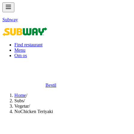
Subway
Find restaurant
Menu
Om os
Bestil
Home
/
Subs​​​​‌ ‍ ​‍​‍‌‍ ‌ ​‍‌‍‍‌‌‍‌ ‌‍‍‌‌‍ ‍​‍​‍​ ‍‍​‍​‍‌ ​ ‌‍​‌‌‍ ‍‌‍‍‌‌ ‌​‌ ‍‌​‍ ‍‌‍‍‌‌‍ ​‍​‍​‍ ​​‍​‍‌‍‍​‌ ​‍‌‍‌‌‌‍‌‍​‍​‍​ ‍‍​‍​‍‌‍‍​‌ ‌​‌ ‌​‌ ​​‌ ​ ​ ‍‍​‍ ​‍ ‌‍ ‍‌‍ ‌ ​‍‌‍‌​‌‍‍‌‌‍​ ​‍ ‌‌‍​‍‌‍‍‌‌ ‌​‌‍‌‌‌ ​ ​‍ ‌‌‍‌ ‌ ​‍‌‍ ‌ ‌‌‌ ​​​‍ ‌‌ ​ ‌ ‌​‌ ‌‌‌‍‌​‌‍‍‌‌‍ ​‍ ‍‌ ‌‍‌‍‌‌‌ ​‍‌‍​ ‌‍‌‌‌‍ ​​‍ ‍‌‍​‌‌ ​​‌ ​​​‍ ‌‍‍‌‌‍ ‍‌ ‌​‌‍‌‌‌‍ ‍‌ ‌​​‍ ‌‍‌‌‌‍‌​‌‍‍‌‌ ‌​​‍ ‌‍ ‌‌‍ ‌‍‌​‌‍‌‌​ ‌‌ ​​‌ ​‍‌‍‌‌‌ ​ ‌‍‌‌‌‍ ‍‌ ‌​‌‍​‌‌ ‌​‌‍‍‌‌‍ ‌‍ ‍​ ‍ ‌‍‍‌‌‍‌​​ ‌‌‍‌​​ ‌‍‌‍‌‍‌‍‌​​ ‍‌​ ​ ​ ​‍‌‍‌‍​‍ ‌​ ‌​​ ‍‌​ ‍‌​ ​‌​‍ ‌​ ‌​​ ​ ‌‍‌‍‌‍‌‌​‍ ‌​ ‍​‌‍​ ​ ​‍‌‍‌‍​‍ ‌​ ​ ​ ‌​‌‍​‍‌‍​‍​ ‍‌‌‍​ ‌‍‌‍​ ​ ‌‍​ ​ ​​​ ‍‌​ ‌‍​ ‍ ‌ ‌​‌ ‍‌‌ ​​‌‍‌‌​ ‌‌‍​ ‌‍​‌‌ ‌​‌‍‌‌‌‍‌ ‌‍ ‌ ​‍‌ ‍‌​ ‍ ‌ ​​‌‍​‌‌ ‌​‌‍‍​​ ‌‌‍ ‍‌‍​‌‌‍ ‌‌‍‌‌​‍‌‌​ ‌‌‌​​‍‌‌ ‌‍‍ ‌‍‌‌‌ ‍‌​‍‌‌​ ​ ‌​‌​​‍‌‌​ ​ ‌​‌​​‍‌‌​ ​‍​ ​‍‌‍‌​‌‍​‌​‍‌‌​ ​‍​ ​‍​‍‌‌​ ‌‌‌​‌​​‍ ‍‌ ‌‍‌‍​‌‌‍ ​‌ ‌‌‌‍‌‌​ ‌‍​‍‌‍​‌‌ ​ ‌‍‌‌‌‌‌‌‌ ​‍‌‍ ​​ ‌‌‍‍​‌ ‌​‌ ‌​‌ ​​‌ ​ ​‍‌‌​ ​ ‌​​‌​‍‌‌​ ​‍‌​‌‍​‍‌‌​ ​‍‌​‌‍‌‍ ‍‌‍ ‌ ​‍‌‍‌​‌‍‍‌‌‍​ ​‍ ‌‌‍​‍‌‍‍‌‌ ‌​‌‍‌‌‌ ​ ​‍ ‌‌‍‌ ‌ ​‍‌‍ ‌ ‌‌‌ ​​​‍ ‌‌ ​ ‌ ‌​‌ ‌‌‌‍‌​‌‍‍‌‌‍ ​‍ ‍‌ ‌‍‌‍‌‌‌ ​‍‌‍​ ‌‍‌‌‌‍ ​​‍ ‍‌‍​‌‌ ​​‌ ​​​‍‌‍‌‍‍‌‌‍‌​​ ‌‌‍‌​​ ‌‍‌‍‌‍‌‍‌​​ ‍‌​ ​ ​ ​‍‌‍‌‍​‍ ‌​ ‌​​ ‍‌​ ‍‌​ ​‌​‍ ‌​ ‌​​ ​ ‌‍‌‍‌‍‌‌​‍ ‌​ ‍​‌‍​ ​ ​‍‌‍‌‍​‍ ‌​ ​ ​ ‌​‌‍​‍‌‍​‍​ ‍‌‌‍​ ‌‍‌‍​ ​ ‌‍​ ​ ​​​ ‍‌​ ‌‍​‍‌‍‌ ‌​‌ ‍‌‌ ​​‌‍‌‌​ ‌‌‍​ ‌‍​‌‌ ‌​‌‍‌‌‌‍‌ ‌‍ ‌ ​‍‌ ‍‌​‍‌‍‌ ​​‌‍​‌‌ ‌​‌‍‍​​ ‌‌‍ ‍‌‍​‌‌‍ ‌‌‍‌‌​‍‌‌​ ‌‌‌​​‍‌‌ ‌‍‍ ‌‍‌‌‌ ‍‌​‍‌‌​ ​ ‌​‌​​‍‌‌​ ​ ‌​‌​​‍‌‌​ ​‍​ ​‍‌‍‌​‌‍​‌​‍‌‌​ ​‍​ ​‍​‍‌‌​ ‌‌‌​‌​​‍ ‍‌ ‌‍‌‍​‌‌‍ ​‌ ‌‌‌‍‌‌​‍‌‍‌ ​​‌‍‌‌‌ ​‍‌ ​ ‌ ​​‌‍‌‌‌‍​ ‌ ‌​‌‍‍‌‌ ‌‍‌‍‌‌​ ‌‌ ​​‌ ‌‌‌‍​‍‌‍ ​‌‍‍‌‌ ​ ‌‍‍​‌‍‌‌‌‍‌​​‍​‍‌ ‌
/
Vegetar​​​​‌ ‍ ​‍​‍‌‍ ‌ ​‍‌‍‍‌‌‍‌ ‌‍‍‌‌‍ ‍​‍​‍​ ‍‍​‍​‍‌ ​ ‌‍​‌‌‍ ‍‌‍‍‌‌ ‌​‌ ‍‌​‍ ‍‌‍‍‌‌‍ ​‍​‍​‍ ​​‍​‍‌‍‍​‌ ​‍‌‍‌‌‌‍‌‍​‍​‍​ ‍‍​‍​‍‌‍‍​‌ ‌​‌ ‌​‌ ​​‌ ​ ​ ‍‍​‍ ​‍ ‌‍ ‍‌‍ ‌ ​‍‌‍‌​‌‍‍‌‌‍​ ​‍ ‌‌‍​‍‌‍‍‌‌ ‌​‌‍‌‌‌ ​ ​‍ ‌‌‍‌ ‌ ​‍‌‍ ‌ ‌‌‌ ​​​‍ ‌‌ ​ ‌ ‌​‌ ‌‌‌‍‌​‌‍‍‌‌‍ ​‍ ‍‌ ‌‍‌‍‌‌‌ ​‍‌‍​ ‌‍‌‌‌‍ ​​‍ ‍‌‍​‌‌ ​​‌ ​​​‍ ‌‍‍‌‌‍ ‍‌ ‌​‌‍‌‌‌‍ ‍‌ ‌​​‍ ‌‍‌‌‌‍‌​‌‍‍‌‌ ‌​​‍ ‌‍ ‌‌‍ ‌‍‌​‌‍‌‌​ ‌‌ ​​‌ ​‍‌‍‌‌‌ ​ ‌‍‌‌‌‍ ‍‌ ‌​‌‍​‌‌ ‌​‌‍‍‌‌‍ ‌‍ ‍​ ‍ ‌‍‍‌‌‍‌​​ ‌​ ‍​‌‍‌‌​ ​​‌‍‌‌​ ​‍​ ‌ ‌‍‌‌​ ​ ​‍ ‌​ ‌​​ ​‌​ ‍‌‌‍​ ​‍ ‌​ ‌​‌‍‌​‌‍‌​​ ​‍​‍ ‌​ ‍​​ ‌‍​ ‌‍​ ‌‌​‍ ‌‌‍​ ​ ‌‌​ ‌ ​ ​ ​ ‍‌‌‍​‍​ ‌‌‌‍‌‍​ ‌‌​ ‍‌​ ‌‌​ ‌‌​ ‍ ‌ ‌​‌ ‍‌‌ ​​‌‍‌‌​ ‌‌ ​ ‌ ‌‌‌‍​‍‌‍​ ‌‍​‌‌ ‌​‌‍‌‌‌‍‌ ‌‍ ‌ ​‍‌ ‍‌​ ‍ ‌ ​​‌‍​‌‌ ‌​‌‍‍​​ ‌‌‍ ‍‌‍​‌‌‍ ‌‌‍‌‌​‍‌‌​ ‌‌‌​​‍‌‌ ‌‍‍ ‌‍‌‌‌ ‍‌​‍‌‌​ ​ ‌​‌​​‍‌‌​ ​ ‌​‌​​‍‌‌​ ​‍​ ​‍‌‍‌​‌‍​‌​‍‌‌​ ​‍​ ​‍​‍‌‌​ ‌‌‌​‌​​‍ ‍‌ ‌‍‌‍​‌‌‍ ​‌ ‌‌‌‍‌‌​ ‌‍​‍‌‍​‌‌ ​ ‌‍‌‌‌‌‌‌‌ ​‍‌‍ ​​ ‌‌‍‍​‌ ‌​‌ ‌​‌ ​​‌ ​ ​‍‌‌​ ​ ‌​​‌​‍‌‌​ ​‍‌​‌‍​‍‌‌​ ​‍‌​‌‍‌‍ ‍‌‍ ‌ ​‍‌‍‌​‌‍‍‌‌‍​ ​‍ ‌‌‍​‍‌‍‍‌‌ ‌​‌‍‌‌‌ ​ ​‍ ‌‌‍‌ ‌ ​‍‌‍ ‌ ‌‌‌ ​​​‍ ‌‌ ​ ‌ ‌​‌ ‌‌‌‍‌​‌‍‍‌‌‍ ​‍ ‍‌ ‌‍‌‍‌‌‌ ​‍‌‍​ ‌‍‌‌‌‍ ​​‍ ‍‌‍​‌‌ ​​‌ ​​​‍‌‍‌‍‍‌‌‍‌​​ ‌​ ‍​‌‍‌‌​ ​​‌‍‌‌​ ​‍​ ‌ ‌‍‌‌​ ​ ​‍ ‌​ ‌​​ ​‌​ ‍‌‌‍​ ​‍ ‌​ ‌​‌‍‌​‌‍‌​​ ​‍​‍ ‌​ ‍​​ ‌‍​ ‌‍​ ‌‌​‍ ‌‌‍​ ​ ‌‌​ ‌ ​ ​ ​ ‍‌‌‍​‍​ ‌‌‌‍‌‍​ ‌‌​ ‍‌​ ‌‌​ ‌‌​‍‌‍‌ ‌​‌ ‍‌‌ ​​‌‍‌‌​ ‌‌ ​ ‌ ‌‌‌‍​‍‌‍​ ‌‍​‌‌ ‌​‌‍‌‌‌‍‌ ‌‍ ‌ ​‍‌ ‍‌​‍‌‍‌ ​​‌‍​‌‌ ‌​‌‍‍​​ ‌‌‍ ‍‌‍​‌‌‍ ‌‌‍‌‌​‍‌‌​ ‌‌‌​​‍‌‌ ‌‍‍ ‌‍‌‌‌ ‍‌​‍‌‌​ ​ ‌​‌​​‍‌‌​ ​ ‌​‌​​‍‌‌​ ​‍​ ​‍‌‍‌​‌‍​‌​‍‌‌​ ​‍​ ​‍​‍‌‌​ ‌‌‌​‌​​‍ ‍‌ ‌‍‌‍​‌‌‍ ​‌ ‌‌‌‍‌‌​‍‌‍‌ ​​‌‍‌‌‌ ​‍‌ ​ ‌ ​​‌‍‌‌‌‍​ ‌ ‌​‌‍‍‌‌ ‌‍‌‍‌‌​ ‌‌ ​​‌ ‌‌‌‍​‍‌‍ ​‌‍‍‌‌ ​ ‌‍‍​‌‍‌‌‌‍‌​​‍​‍‌ ‌
/
NoChicken Teriyaki​​​​‌ ‍ ​‍​‍‌‍ ‌ ​‍‌‍‍‌‌‍‌ ‌‍‍‌‌‍ ‍​‍​‍​ ‍‍​‍​‍‌ ​ ‌‍​‌‌‍ ‍‌‍‍‌‌ ‌​‌ ‍‌​‍ ‍‌‍‍‌‌‍ ​‍​‍​‍ ​​‍​‍‌‍‍​‌ ​‍‌‍‌‌‌‍‌‍​‍​‍​ ‍‍​‍​‍‌‍‍​‌ ‌​‌ ‌​‌ ​​‌ ​ ​ ‍‍​‍ ​‍ ‌‍ ‍‌‍ ‌ ​‍‌‍‌​‌‍‍‌‌‍​ ​‍ ‌‌‍​‍‌‍‍‌‌ ‌​‌‍‌‌‌ ​ ​‍ ‌‌‍‌ ‌ ​‍‌‍ ‌ ‌‌‌ ​​​‍ ‌‌ ​ ‌ ‌​‌ ‌‌‌‍‌​‌‍‍‌‌‍ ​‍ ‍‌ ‌‍‌‍‌‌‌ ​‍‌‍​ ‌‍‌‌‌‍ ​​‍ ‍‌‍​‌‌ ​​‌ ​​​‍ ‌‍‍‌‌‍ ‍‌ ‌​‌‍‌‌‌‍ ‍‌ ‌​​‍ ‌‍‌‌‌‍‌​‌‍‍‌‌ ‌​​‍ ‌‍ ‌‌‍ ‌‍‌​‌‍‌‌​ ‌‌ ​​‌ ​‍‌‍‌‌‌ ​ ‌‍‌‌‌‍ ‍‌ ‌​‌‍​‌‌ ‌​‌‍‍‌‌‍ ‌‍ ‍​ ‍ ‌‍‍‌‌‍‌​​ ‌‌‍​‌‌‍‌‌‌‍​ ​ ‌‍​ ‍‌​ ​​​ ‌​​ ​‌​‍ ‌‌‍​‌​ ​​‌‍‌​‌‍​‍​‍ ‌​ ‌​‌‍​‌‌‍​ ​ ‍‌​‍ ‌​ ‍‌​ ‌ ‌‍‌​‌‍​‌​‍ ‌​ ‌​​ ​​‌‍​ ​ ‌ ​ ‍​​ ‌‍​ ‍​​ ‌ ​ ‍​‌‍‌​​ ‌​‌‍‌​​ ‍ ‌ ‌​‌ ‍‌‌ ​​‌‍‌‌​ ‌‌ ​​‌ ​‍‌‍ ‌‍‌​‌ ‌‌‌‍​ ‌ ‌​​ ‍ ‌ ​​‌‍​‌‌ ‌​‌‍‍​​ ‌‌‍ ‍‌‍​‌‌‍ ‌‌‍‌‌​‍‌‌​ ‌‌‌​​‍‌‌ ‌‍‍ ‌‍‌‌‌ ‍‌​‍‌‌​ ​ ‌​‌​​‍‌‌​ ​ ‌​‌​​‍‌‌​ ​‍​ ​‍‌‍‌​‌‍​‌​‍‌‌​ ​‍​ ​‍​‍‌‌​ ‌‌‌​‌​​‍ ‍‌ ‌‍‌‍​‌‌‍ ​‌ ‌‌‌‍‌‌​ ‌‍​‍‌‍​‌‌ ​ ‌‍‌‌‌‌‌‌‌ ​‍‌‍ ​​ ‌‌‍‍​‌ ‌​‌ ‌​‌ ​​‌ ​ ​‍‌‌​ ​ ‌​​‌​‍‌‌​ ​‍‌​‌‍​‍‌‌​ ​‍‌​‌‍‌‍ ‍‌‍ ‌ ​‍‌‍‌​‌‍‍‌‌‍​ ​‍ ‌‌‍​‍‌‍‍‌‌ ‌​‌‍‌‌‌ ​ ​‍ ‌‌‍‌ ‌ ​‍‌‍ ‌ ‌‌‌ ​​​‍ ‌‌ ​ ‌ ‌​‌ ‌‌‌‍‌​‌‍‍‌‌‍ ​‍ ‍‌ ‌‍‌‍‌‌‌ ​‍‌‍​ ‌‍‌‌‌‍ ​​‍ ‍‌‍​‌‌ ​​‌ ​​​‍‌‍‌‍‍‌‌‍‌​​ ‌‌‍​‌‌‍‌‌‌‍​ ​ ‌‍​ ‍‌​ ​​​ ‌​​ ​‌​‍ ‌‌‍​‌​ ​​‌‍‌​‌‍​‍​‍ ‌​ ‌​‌‍​‌‌‍​ ​ ‍‌​‍ ‌​ ‍‌​ ‌ ‌‍‌​‌‍​‌​‍ ‌​ ‌​​ ​​‌‍​ ​ ‌ ​ ‍​​ ‌‍​ ‍​​ ‌ ​ ‍​‌‍‌​​ ‌​‌‍‌​​‍‌‍‌ ‌​‌ ‍‌‌ ​​‌‍‌‌​ ‌‌ ​​‌ ​‍‌‍ ‌‍‌​‌ ‌‌‌‍​ ‌ ‌​​‍‌‍‌ ​​‌‍​‌‌ ‌​‌‍‍​​ ‌‌‍ ‍‌‍​‌‌‍ ‌‌‍‌‌​‍‌‌​ ‌‌‌​​‍‌‌ ‌‍‍ ‌‍‌‌‌ ‍‌​‍‌‌​ ​ ‌​‌​​‍‌‌​ ​ ‌​‌​​‍‌‌​ ​‍​ ​‍‌‍‌​‌‍​‌​‍‌‌​ ​‍​ ​‍​‍‌‌​ ‌‌‌​‌​​‍ ‍‌ ‌‍‌‍​‌‌‍ ​‌ ‌‌‌‍‌‌​‍‌‍‌ ​​‌‍‌‌‌ ​‍‌ ​ ‌ ​​‌‍‌‌‌‍​ ‌ ‌​‌‍‍‌‌ ‌‍‌‍‌‌​ ‌‌ ​​‌ ‌‌‌‍​‍‌‍ ​‌‍‍‌‌ ​ ‌‍‍​‌‍‌‌‌‍‌​​‍​‍‌ ‌