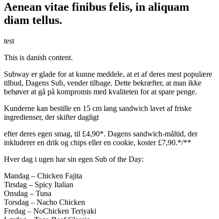
Aenean vitae finibus felis, in aliquam
diam tellus.​​​​‌ ‍ ​‍​‍‌‍ ‌ ​‍‌‍‍‌‌‍‌ ‌‍‍‌‌‍ ‍​‍​‍​ ‍‍​‍​‍‌ ​ ‌‍​‌‌‍ ‍‌‍‍‌‌ ‌​‌ ‍‌​‍ ‍‌‍‍‌‌‍ ​‍​‍​‍ ​​‍​‍‌‍‍​‌ ​‍‌‍‌‌‌‍‌‍​‍​‍​ ‍‍​‍​‍‌‍‍​‌ ‌​‌ ‌​‌ ​​‌ ​ ​ ‍‍​‍ ​‍ ‌‍ ‍‌‍ ‌ ​‍‌‍‌​‌‍‍‌‌‍​ ​‍ ‌‌‍​‍‌‍‍‌‌ ‌​‌‍‌‌‌ ​ ​‍ ‌‌‍‌ ‌ ​‍‌‍ ‌ ‌‌‌ ​​​‍ ‌‌ ​ ‌ ‌​‌ ‌‌‌‍‌​‌‍‍‌‌‍ ​‍ ‍‌ ‌‍‌‍‌‌‌ ​‍‌‍​ ‌‍‌‌‌‍ ​​‍ ‍‌‍​‌‌ ​​‌ ​​​‍ ‌‍‍‌‌‍ ‍‌ ‌​‌‍‌‌‌‍ ‍‌ ‌​​‍ ‌‍‌‌‌‍‌​‌‍‍‌‌ ‌​​‍ ‌‍ ‌‌‍ ‌‍‌​‌‍‌‌​ ‌‌ ​​‌ ​‍‌‍‌‌‌ ​ ‌‍‌‌‌‍ ‍‌ ‌​‌‍​‌‌ ‌​‌‍‍‌‌‍ ‌‍ ‍​ ‍ ‌‍‍‌‌‍‌​​ ‌​ ​‍​ ‌‍​ ​‍​ ‍​‌‍​ ‌‍​‍​ ​‌​ ‌​​‍ ‌​ ​​​ ​‍​ ​​​ ​‌​‍ ‌​ ‌​‌‍‌​​ ​​​ ‌ ​‍ ‌‌‍​‍​ ‌‌​ ‍‌​ ‌​​‍ ‌​ ​‌​ ‌‍​ ‌ ‌‍‌​‌‍‌‌‌‍​‍​ ​‍​ ‌ ​ ​ ​ ​ ​ ‍‌​ ​‍​ ‍ ‌ ‌​‌ ‍‌‌ ​​‌‍‌‌​ ‌‌ ​​‌ ​‍‌‍‌‌‌ ​ ‌ ​ ‌‌​‍‌‍‌‌‌‍ ​‌‍‌‌‌‍​‌‌ ​ ‌‍‌‌​ ‍ ‌ ​​‌‍​‌‌ ‌​‌‍‍​​ ‌‌‍‍​‌‍‌‌‌‍​‌‌‍‌​‌‍ ​‌‍‍‌‌‍ ‍‌‍‌‌​‍‌‌​ ‌‌‌​​‍‌‌ ‌‍‍ ‌‍‌‌‌ ‍‌​‍‌‌​ ​ ‌​‌​​‍‌‌​ ​ ‌​‌​​‍‌‌​ ​‍​ ​‍‌‍‌​‌‍​‌​‍‌‌​ ​‍​ ​‍​‍‌‌​ ‌‌‌​‌​​‍ ‍‌ ‌‍‌‍​‌‌‍ ​‌ ‌‌‌‍‌‌​ ‌‍​‍‌‍​‌‌ ​ ‌‍‌‌‌‌‌‌‌ ​‍‌‍ ​​ ‌‌‍‍​‌ ‌​‌ ‌​‌ ​​‌ ​ ​‍‌‌​ ​ ‌​​‌​‍‌‌​ ​‍‌​‌‍​‍‌‌​ ​‍‌​‌‍‌‍ ‍‌‍ ‌ ​‍‌‍‌​‌‍‍‌‌‍​ ​‍ ‌‌‍​‍‌‍‍‌‌ ‌​‌‍‌‌‌ ​ ​‍ ‌‌‍‌ ‌ ​‍‌‍ ‌ ‌‌‌ ​​​‍ ‌‌ ​ ‌ ‌​‌ ‌‌‌‍‌​‌‍‍‌‌‍ ​‍ ‍‌ ‌‍‌‍‌‌‌ ​‍‌‍​ ‌‍‌‌‌‍ ​​‍ ‍‌‍​‌‌ ​​‌ ​​​‍‌‍‌‍‍‌‌‍‌​​ ‌​ ​‍​ ‌‍​ ​‍​ ‍​‌‍​ ‌‍​‍​ ​‌​ ‌​​‍ ‌​ ​​​ ​‍​ ​​​ ​‌​‍ ‌​ ‌​‌‍‌​​ ​​​ ‌ ​‍ ‌‌‍​‍​ ‌‌​ ‍‌​ ‌​​‍ ‌​ ​‌​ ‌‍​ ‌ ‌‍‌​‌‍‌‌‌‍​‍​ ​‍​ ‌ ​ ​ ​ ​ ​ ‍‌​ ​‍​‍‌‍‌ ‌​‌ ‍‌‌ ​​‌‍‌‌​ ‌‌ ​​‌ ​‍‌‍‌‌‌ ​ ‌ ​ ‌‌​‍‌‍‌‌‌‍ ​‌‍‌‌‌‍​‌‌ ​ ‌‍‌‌​‍‌‍‌ ​​‌‍​‌‌ ‌​‌‍‍​​ ‌‌‍‍​‌‍‌‌‌‍​‌‌‍‌​‌‍ ​‌‍‍‌‌‍ ‍‌‍‌‌​‍‌‌​ ‌‌‌​​‍‌‌ ‌‍‍ ‌‍‌‌‌ ‍‌​‍‌‌​ ​ ‌​‌​​‍‌‌​ ​ ‌​‌​​‍‌‌​ ​‍​ ​‍‌‍‌​‌‍​‌​‍‌‌​ ​‍​ ​‍​‍‌‌​ ‌‌‌​‌​​‍ ‍‌ ‌‍‌‍​‌‌‍ ​‌ ‌‌‌‍‌‌​‍‌‍‌ ​​‌‍‌‌‌ ​‍‌ ​ ‌ ​​‌‍‌‌‌‍​ ‌ ‌​‌‍‍‌‌ ‌‍‌‍‌‌​ ‌‌ ​​‌ ‌‌‌‍​‍‌‍ ​‌‍‍‌‌ ​ ‌‍‍​‌‍‌‌‌‍‌​​‍​‍‌ ‌
test
This is danish content.​​​​‌ ‍ ​‍​‍‌‍ ‌ ​‍‌‍‍‌‌‍‌ ‌‍‍‌‌‍ ‍​‍​‍​ ‍‍​‍​‍‌ ​ ‌‍​‌‌‍ ‍‌‍‍‌‌ ‌​‌ ‍‌​‍ ‍‌‍‍‌‌‍ ​‍​‍​‍ ​​‍​‍‌‍‍​‌ ​‍‌‍‌‌‌‍‌‍​‍​‍​ ‍‍​‍​‍‌‍‍​‌ ‌​‌ ‌​‌ ​​‌ ​ ​ ‍‍​‍ ​‍ ‌‍ ‍‌‍ ‌ ​‍‌‍‌​‌‍‍‌‌‍​ ​‍ ‌‌‍​‍‌‍‍‌‌ ‌​‌‍‌‌‌ ​ ​‍ ‌‌‍‌ ‌ ​‍‌‍ ‌ ‌‌‌ ​​​‍ ‌‌ ​ ‌ ‌​‌ ‌‌‌‍‌​‌‍‍‌‌‍ ​‍ ‍‌ ‌‍‌‍‌‌‌ ​‍‌‍​ ‌‍‌‌‌‍ ​​‍ ‍‌‍​‌‌ ​​‌ ​​​‍ ‌‍‍‌‌‍ ‍‌ ‌​‌‍‌‌‌‍ ‍‌ ‌​​‍ ‌‍‌‌‌‍‌​‌‍‍‌‌ ‌​​‍ ‌‍ ‌‌‍ ‌‍‌​‌‍‌‌​ ‌‌ ​​‌ ​‍‌‍‌‌‌ ​ ‌‍‌‌‌‍ ‍‌ ‌​‌‍​‌‌ ‌​‌‍‍‌‌‍ ‌‍ ‍​ ‍ ‌‍‍‌‌‍‌​​ ‌​ ​‌​ ​ ​ ​‍​ ​​​ ‌‍​ ​‌‌‍​ ​ ‌​​‍ ‌​ ‌​‌‍‌‌‌‍​‍‌‍​‌​‍ ‌​ ‌​​ ‍​​ ​ ​ ‍​​‍ ‌‌‍​‌​ ‌ ‌‍‌​‌‍‌‌​‍ ‌​ ​‌​ ‌‌​ ‌​​ ‌‍​ ‍​‌‍​‍​ ​‌‌‍​‌​ ‍‌‌‍‌‍​ ​​‌‍‌​​ ‍ ‌ ‌​‌ ‍‌‌ ​​‌‍‌‌​ ‌‌‍‌‌‌‍‌​‌‍‍‌‌ ‌​‌‍ ‌ ​‍‌‍‍‌‌‍​‌‌‍ ​​ ‍ ‌ ​​‌‍​‌‌ ‌​‌‍‍​​ ‌‌‍​ ‌‍ ‌‍ ‍‌ ‌​‌‍‌‌‌‍ ‍‌ ‌​​‍‌‌​ ‌‌‌​​‍‌‌ ‌‍‍ ‌‍‌‌‌ ‍‌​‍‌‌​ ​ ‌​‌​​‍‌‌​ ​ ‌​‌​​‍‌‌​ ​‍​ ​‍‌‍‌​‌‍​‌​‍‌‌​ ​‍​ ​‍​‍‌‌​ ‌‌‌​‌​​‍ ‍‌ ‌‍‌‍​‌‌‍ ​‌ ‌‌‌‍‌‌​‍ ‍‌ ‌‍‌‍​‌‌‍ ​‌ ‌‌‌‍‌‌​‍‌‌​ ‌‌‌​​‍‌‌ ‌‍‍ ‌‍‌‌‌ ‍‌​‍‌‌​ ​ ‌​‌​​‍‌‌​ ​ ‌​‌​​‍‌‌​ ​‍​ ​‍‌‍​‍‌‍​ ​ ‌ ‌‍‌​​ ‌‍​ ‍‌‌‍‌​​ ‌​​ ‌‍‌‍​‍​ ‌‍​ ‍​​‍‌‌​ ​‍​ ​‍​‍‌‌​ ‌‌‌​‌​​‍ ‍‌‍​ ‌‍‍​‌‍‍‌‌‍ ​‌‍‌​‌ ​‍‌‍‌‌‌‍ ‍​‍‌‌​ ‌‌‌​​‍‌‌ ‌‍‍ ‌‍‌‌‌ ‍‌​‍‌‌​ ​ ‌​‌​​‍‌‌​ ​ ‌​‌​​‍‌‌​ ​‍​ ​‍‌‍‌‍‌‍​ ​ ‌‍​ ‍‌​ ​‌‌‍‌‍​ ‍‌​ ​‌‌‍‌‍‌‍‌​​ ​‌​ ​‌​‍‌‌​ ​‍​ ​‍​‍‌‌​ ‌‌‌​‌​​‍ ‍‌ ‌​‌‍‌‌‌ ‍​‌ ‌​​ ‌‍​‍‌‍​‌‌ ​ ‌‍‌‌‌‌‌‌‌ ​‍‌‍ ​​ ‌‌‍‍​‌ ‌​‌ ‌​‌ ​​‌ ​ ​‍‌‌​ ​ ‌​​‌​‍‌‌​ ​‍‌​‌‍​‍‌‌​ ​‍‌​‌‍‌‍ ‍‌‍ ‌ ​‍‌‍‌​‌‍‍‌‌‍​ ​‍ ‌‌‍​‍‌‍‍‌‌ ‌​‌‍‌‌‌ ​ ​‍ ‌‌‍‌ ‌ ​‍‌‍ ‌ ‌‌‌ ​​​‍ ‌‌ ​ ‌ ‌​‌ ‌‌‌‍‌​‌‍‍‌‌‍ ​‍ ‍‌ ‌‍‌‍‌‌‌ ​‍‌‍​ ‌‍‌‌‌‍ ​​‍ ‍‌‍​‌‌ ​​‌ ​​​‍‌‍‌‍‍‌‌‍‌​​ ‌​ ​‌​ ​ ​ ​‍​ ​​​ ‌‍​ ​‌‌‍​ ​ ‌​​‍ ‌​ ‌​‌‍‌‌‌‍​‍‌‍​‌​‍ ‌​ ‌​​ ‍​​ ​ ​ ‍​​‍ ‌‌‍​‌​ ‌ ‌‍‌​‌‍‌‌​‍ ‌​ ​‌​ ‌‌​ ‌​​ ‌‍​ ‍​‌‍​‍​ ​‌‌‍​‌​ ‍‌‌‍‌‍​ ​​‌‍‌​​‍‌‍‌ ‌​‌ ‍‌‌ ​​‌‍‌‌​ ‌‌‍‌‌‌‍‌​‌‍‍‌‌ ‌​‌‍ ‌ ​‍‌‍‍‌‌‍​‌‌‍ ​​‍‌‍‌ ​​‌‍​‌‌ ‌​‌‍‍​​ ‌‌‍​ ‌‍ ‌‍ ‍‌ ‌​‌‍‌‌‌‍ ‍‌ ‌​​‍‌‌​ ‌‌‌​​‍‌‌ ‌‍‍ ‌‍‌‌‌ ‍‌​‍‌‌​ ​ ‌​‌​​‍‌‌​ ​ ‌​‌​​‍‌‌​ ​‍​ ​‍‌‍‌​‌‍​‌​‍‌‌​ ​‍​ ​‍​‍‌‌​ ‌‌‌​‌​​‍ ‍‌ ‌‍‌‍​‌‌‍ ​‌ ‌‌‌‍‌‌​‍ ‍‌ ‌‍‌‍​‌‌‍ ​‌ ‌‌‌‍‌‌​‍‌‌​ ‌‌‌​​‍‌‌ ‌‍‍ ‌‍‌‌‌ ‍‌​‍‌‌​ ​ ‌​‌​​‍‌‌​ ​ ‌​‌​​‍‌‌​ ​‍​ ​‍‌‍​‍‌‍​ ​ ‌ ‌‍‌​​ ‌‍​ ‍‌‌‍‌​​ ‌​​ ‌‍‌‍​‍​ ‌‍​ ‍​​‍‌‌​ ​‍​ ​‍​‍‌‌​ ‌‌‌​‌​​‍ ‍‌‍​ ‌‍‍​‌‍‍‌‌‍ ​‌‍‌​‌ ​‍‌‍‌‌‌‍ ‍​‍‌‌​ ‌‌‌​​‍‌‌ ‌‍‍ ‌‍‌‌‌ ‍‌​‍‌‌​ ​ ‌​‌​​‍‌‌​ ​ ‌​‌​​‍‌‌​ ​‍​ ​‍‌‍‌‍‌‍​ ​ ‌‍​ ‍‌​ ​‌‌‍‌‍​ ‍‌​ ​‌‌‍‌‍‌‍‌​​ ​‌​ ​‌​‍‌‌​ ​‍​ ​‍​‍‌‌​ ‌‌‌​‌​​‍ ‍‌ ‌​‌‍‌‌‌ ‍​‌ ‌​​‍‌‍‌ ​​‌‍‌‌‌ ​‍‌ ​ ‌ ​​‌‍‌‌‌‍​ ‌ ‌​‌‍‍‌‌ ‌‍‌‍‌‌​ ‌‌ ​​‌ ‌‌‌‍​‍‌‍ ​‌‍‍‌‌ ​ ‌‍‍​‌‍‌‌‌‍‌​​‍​‍‌ ‌
Subway er glade for at kunne meddele, at et af deres mest populære
tilbud, Dagens Sub, vender tilbage. Dette bekræfter, at man ikke
behøver at gå på kompromis med kvaliteten for at spare penge.​​​​‌ ‍ ​‍​‍‌‍ ‌ ​‍‌‍‍‌‌‍‌ ‌‍‍‌‌‍ ‍​‍​‍​ ‍‍​‍​‍‌ ​ ‌‍​‌‌‍ ‍‌‍‍‌‌ ‌​‌ ‍‌​‍ ‍‌‍‍‌‌‍ ​‍​‍​‍ ​​‍​‍‌‍‍​‌ ​‍‌‍‌‌‌‍‌‍​‍​‍​ ‍‍​‍​‍‌‍‍​‌ ‌​‌ ‌​‌ ​​‌ ​ ​ ‍‍​‍ ​‍ ‌‍ ‍‌‍ ‌ ​‍‌‍‌​‌‍‍‌‌‍​ ​‍ ‌‌‍​‍‌‍‍‌‌ ‌​‌‍‌‌‌ ​ ​‍ ‌‌‍‌ ‌ ​‍‌‍ ‌ ‌‌‌ ​​​‍ ‌‌ ​ ‌ ‌​‌ ‌‌‌‍‌​‌‍‍‌‌‍ ​‍ ‍‌ ‌‍‌‍‌‌‌ ​‍‌‍​ ‌‍‌‌‌‍ ​​‍ ‍‌‍​‌‌ ​​‌ ​​​‍ ‌‍‍‌‌‍ ‍‌ ‌​‌‍‌‌‌‍ ‍‌ ‌​​‍ ‌‍‌‌‌‍‌​‌‍‍‌‌ ‌​​‍ ‌‍ ‌‌‍ ‌‍‌​‌‍‌‌​ ‌‌ ​​‌ ​‍‌‍‌‌‌ ​ ‌‍‌‌‌‍ ‍‌ ‌​‌‍​‌‌ ‌​‌‍‍‌‌‍ ‌‍ ‍​ ‍ ‌‍‍‌‌‍‌​​ ‌‌‍‌‍‌‍​‌‌‍‌‍‌‍‌​​ ‌ ‌‍​‌‌‍‌​‌‍​‍​‍ ‌​ ‌‍​ ‍‌​ ‍‌​ ​​​‍ ‌​ ‌​​ ‍‌​ ​​​ ‌‍​‍ ‌​ ‍​‌‍‌​​ ‌ ‌‍‌‍​‍ ‌​ ‌​​ ​‍​ ‌​​ ‌‌‌‍​‌‌‍​‍​ ​​‌‍‌​​ ‍‌​ ​​​ ‍​​ ‍‌​ ‍ ‌ ‌​‌ ‍‌‌ ​​‌‍‌‌​ ‌‌‍‌‌‌‍‌​‌‍‍‌‌ ‌​‌‍ ‌ ​‍‌‍‍‌‌‍​‌‌‍ ​​ ‍ ‌ ​​‌‍​‌‌ ‌​‌‍‍​​ ‌‌‍​ ‌‍ ‌‍ ‍‌ ‌​‌‍‌‌‌‍ ‍‌ ‌​​‍‌‌​ ‌‌‌​​‍‌‌ ‌‍‍ ‌‍‌‌‌ ‍‌​‍‌‌​ ​ ‌​‌​​‍‌‌​ ​ ‌​‌​​‍‌‌​ ​‍​ ​‍‌‍‌​‌‍​‌​‍‌‌​ ​‍​ ​‍​‍‌‌​ ‌‌‌​‌​​‍ ‍‌ ‌‍‌‍​‌‌‍ ​‌ ‌‌‌‍‌‌​‍ ‍‌ ‌‍‌‍​‌‌‍ ​‌ ‌‌‌‍‌‌​‍‌‌​ ‌‌‌​​‍‌‌ ‌‍‍ ‌‍‌‌‌ ‍‌​‍‌‌​ ​ ‌​‌​​‍‌‌​ ​ ‌​‌​​‍‌‌​ ​‍​ ​‍​ ‌‍‌‍‌‌‌‍‌​​ ‌ ‌‍‌‍​ ‍​​ ​‌​ ‌‌​ ​ ​ ​ ​ ‍‌‌‍​‌​‍‌‌​ ​‍​ ​‍​‍‌‌​ ‌‌‌​‌​​‍ ‍‌‍​ ‌‍‍​‌‍‍‌‌‍ ​‌‍‌​‌ ​‍‌‍‌‌‌‍ ‍​‍‌‌​ ‌‌‌​​‍‌‌ ‌‍‍ ‌‍‌‌‌ ‍‌​‍‌‌​ ​ ‌​‌​​‍‌‌​ ​ ‌​‌​​‍‌‌​ ​‍​ ​‍​ ‍​‌‍​‌‌‍​‌‌‍​ ​ ​ ‌‍​‍​ ​‌​ ‌​​ ‌​​ ​​‌‍​ ​ ​‍​‍‌‌​ ​‍​ ​‍​‍‌‌​ ‌‌‌​‌​​‍ ‍‌ ‌​‌‍‌‌‌ ‍​‌ ‌​​ ‌‍​‍‌‍​‌‌ ​ ‌‍‌‌‌‌‌‌‌ ​‍‌‍ ​​ ‌‌‍‍​‌ ‌​‌ ‌​‌ ​​‌ ​ ​‍‌‌​ ​ ‌​​‌​‍‌‌​ ​‍‌​‌‍​‍‌‌​ ​‍‌​‌‍‌‍ ‍‌‍ ‌ ​‍‌‍‌​‌‍‍‌‌‍​ ​‍ ‌‌‍​‍‌‍‍‌‌ ‌​‌‍‌‌‌ ​ ​‍ ‌‌‍‌ ‌ ​‍‌‍ ‌ ‌‌‌ ​​​‍ ‌‌ ​ ‌ ‌​‌ ‌‌‌‍‌​‌‍‍‌‌‍ ​‍ ‍‌ ‌‍‌‍‌‌‌ ​‍‌‍​ ‌‍‌‌‌‍ ​​‍ ‍‌‍​‌‌ ​​‌ ​​​‍‌‍‌‍‍‌‌‍‌​​ ‌‌‍‌‍‌‍​‌‌‍‌‍‌‍‌​​ ‌ ‌‍​‌‌‍‌​‌‍​‍​‍ ‌​ ‌‍​ ‍‌​ ‍‌​ ​​​‍ ‌​ ‌​​ ‍‌​ ​​​ ‌‍​‍ ‌​ ‍​‌‍‌​​ ‌ ‌‍‌‍​‍ ‌​ ‌​​ ​‍​ ‌​​ ‌‌‌‍​‌‌‍​‍​ ​​‌‍‌​​ ‍‌​ ​​​ ‍​​ ‍‌​‍‌‍‌ ‌​‌ ‍‌‌ ​​‌‍‌‌​ ‌‌‍‌‌‌‍‌​‌‍‍‌‌ ‌​‌‍ ‌ ​‍‌‍‍‌‌‍​‌‌‍ ​​‍‌‍‌ ​​‌‍​‌‌ ‌​‌‍‍​​ ‌‌‍​ ‌‍ ‌‍ ‍‌ ‌​‌‍‌‌‌‍ ‍‌ ‌​​‍‌‌​ ‌‌‌​​‍‌‌ ‌‍‍ ‌‍‌‌‌ ‍‌​‍‌‌​ ​ ‌​‌​​‍‌‌​ ​ ‌​‌​​‍‌‌​ ​‍​ ​‍‌‍‌​‌‍​‌​‍‌‌​ ​‍​ ​‍​‍‌‌​ ‌‌‌​‌​​‍ ‍‌ ‌‍‌‍​‌‌‍ ​‌ ‌‌‌‍‌‌​‍ ‍‌ ‌‍‌‍​‌‌‍ ​‌ ‌‌‌‍‌‌​‍‌‌​ ‌‌‌​​‍‌‌ ‌‍‍ ‌‍‌‌‌ ‍‌​‍‌‌​ ​ ‌​‌​​‍‌‌​ ​ ‌​‌​​‍‌‌​ ​‍​ ​‍​ ‌‍‌‍‌‌‌‍‌​​ ‌ ‌‍‌‍​ ‍​​ ​‌​ ‌‌​ ​ ​ ​ ​ ‍‌‌‍​‌​‍‌‌​ ​‍​ ​‍​‍‌‌​ ‌‌‌​‌​​‍ ‍‌‍​ ‌‍‍​‌‍‍‌‌‍ ​‌‍‌​‌ ​‍‌‍‌‌‌‍ ‍​‍‌‌​ ‌‌‌​​‍‌‌ ‌‍‍ ‌‍‌‌‌ ‍‌​‍‌‌​ ​ ‌​‌​​‍‌‌​ ​ ‌​‌​​‍‌‌​ ​‍​ ​‍​ ‍​‌‍​‌‌‍​‌‌‍​ ​ ​ ‌‍​‍​ ​‌​ ‌​​ ‌​​ ​​‌‍​ ​ ​‍​‍‌‌​ ​‍​ ​‍​‍‌‌​ ‌‌‌​‌​​‍ ‍‌ ‌​‌‍‌‌‌ ‍​‌ ‌​​‍‌‍‌ ​​‌‍‌‌‌ ​‍‌ ​ ‌ ​​‌‍‌‌‌‍​ ‌ ‌​‌‍‍‌‌ ‌‍‌‍‌‌​ ‌‌ ​​‌ ‌‌‌‍​‍‌‍ ​‌‍‍‌‌ ​ ‌‍‍​‌‍‌‌‌‍‌​​‍​‍‌ ‌
Kunderne kan bestille en 15 cm lang sandwich lavet af friske
ingredienser, der skifter dagligt​​​​‌ ‍ ​‍​‍‌‍ ‌ ​‍‌‍‍‌‌‍‌ ‌‍‍‌‌‍ ‍​‍​‍​ ‍‍​‍​‍‌ ​ ‌‍​‌‌‍ ‍‌‍‍‌‌ ‌​‌ ‍‌​‍ ‍‌‍‍‌‌‍ ​‍​‍​‍ ​​‍​‍‌‍‍​‌ ​‍‌‍‌‌‌‍‌‍​‍​‍​ ‍‍​‍​‍‌‍‍​‌ ‌​‌ ‌​‌ ​​‌ ​ ​ ‍‍​‍ ​‍ ‌‍ ‍‌‍ ‌ ​‍‌‍‌​‌‍‍‌‌‍​ ​‍ ‌‌‍​‍‌‍‍‌‌ ‌​‌‍‌‌‌ ​ ​‍ ‌‌‍‌ ‌ ​‍‌‍ ‌ ‌‌‌ ​​​‍ ‌‌ ​ ‌ ‌​‌ ‌‌‌‍‌​‌‍‍‌‌‍ ​‍ ‍‌ ‌‍‌‍‌‌‌ ​‍‌‍​ ‌‍‌‌‌‍ ​​‍ ‍‌‍​‌‌ ​​‌ ​​​‍ ‌‍‍‌‌‍ ‍‌ ‌​‌‍‌‌‌‍ ‍‌ ‌​​‍ ‌‍‌‌‌‍‌​‌‍‍‌‌ ‌​​‍ ‌‍ ‌‌‍ ‌‍‌​‌‍‌‌​ ‌‌ ​​‌ ​‍‌‍‌‌‌ ​ ‌‍‌‌‌‍ ‍‌ ‌​‌‍​‌‌ ‌​‌‍‍‌‌‍ ‌‍ ‍​ ‍ ‌‍‍‌‌‍‌​​ ‌‌‍‌‍‌‍​‌‌‍‌‍‌‍‌​​ ‌ ‌‍​‌‌‍‌​‌‍​‍​‍ ‌​ ‌‍​ ‍‌​ ‍‌​ ​​​‍ ‌​ ‌​​ ‍‌​ ​​​ ‌‍​‍ ‌​ ‍​‌‍‌​​ ‌ ‌‍‌‍​‍ ‌​ ‌​​ ​‍​ ‌​​ ‌‌‌‍​‌‌‍​‍​ ​​‌‍‌​​ ‍‌​ ​​​ ‍​​ ‍‌​ ‍ ‌ ‌​‌ ‍‌‌ ​​‌‍‌‌​ ‌‌‍‌‌‌‍‌​‌‍‍‌‌ ‌​‌‍ ‌ ​‍‌‍‍‌‌‍​‌‌‍ ​​ ‍ ‌ ​​‌‍​‌‌ ‌​‌‍‍​​ ‌‌‍​ ‌‍ ‌‍ ‍‌ ‌​‌‍‌‌‌‍ ‍‌ ‌​​‍‌‌​ ‌‌‌​​‍‌‌ ‌‍‍ ‌‍‌‌‌ ‍‌​‍‌‌​ ​ ‌​‌​​‍‌‌​ ​ ‌​‌​​‍‌‌​ ​‍​ ​‍‌‍‌​‌‍​‌​‍‌‌​ ​‍​ ​‍​‍‌‌​ ‌‌‌​‌​​‍ ‍‌ ‌‍‌‍​‌‌‍ ​‌ ‌‌‌‍‌‌​‍ ‍‌ ‌‍‌‍​‌‌‍ ​‌ ‌‌‌‍‌‌​‍‌‌​ ‌‌‌​​‍‌‌ ‌‍‍ ‌‍‌‌‌ ‍‌​‍‌‌​ ​ ‌​‌​​‍‌‌​ ​ ‌​‌​​‍‌‌​ ​‍​ ​‍​ ‌‍‌‍‌‌‌‍​‍​ ‌‌​ ​​​ ​​‌‍​‍​ ‌ ​ ‌ ​ ​ ‌‍​‍​ ​‌​‍‌‌​ ​‍​ ​‍​‍‌‌​ ‌‌‌​‌​​‍ ‍‌‍​ ‌‍‍​‌‍‍‌‌‍ ​‌‍‌​‌ ​‍‌‍‌‌‌‍ ‍​‍‌‌​ ‌‌‌​​‍‌‌ ‌‍‍ ‌‍‌‌‌ ‍‌​‍‌‌​ ​ ‌​‌​​‍‌‌​ ​ ‌​‌​​‍‌‌​ ​‍​ ​‍​ ‌‍‌‍‌‍‌‍​‍​ ‌‍‌‍‌‌‌‍​‌​ ​‌‌‍​‌​ ‌​‌‍‌​​ ​‍‌‍​‌​‍‌‌​ ​‍​ ​‍​‍‌‌​ ‌‌‌​‌​​‍ ‍‌ ‌​‌‍‌‌‌ ‍​‌ ‌​​ ‌‍​‍‌‍​‌‌ ​ ‌‍‌‌‌‌‌‌‌ ​‍‌‍ ​​ ‌‌‍‍​‌ ‌​‌ ‌​‌ ​​‌ ​ ​‍‌‌​ ​ ‌​​‌​‍‌‌​ ​‍‌​‌‍​‍‌‌​ ​‍‌​‌‍‌‍ ‍‌‍ ‌ ​‍‌‍‌​‌‍‍‌‌‍​ ​‍ ‌‌‍​‍‌‍‍‌‌ ‌​‌‍‌‌‌ ​ ​‍ ‌‌‍‌ ‌ ​‍‌‍ ‌ ‌‌‌ ​​​‍ ‌‌ ​ ‌ ‌​‌ ‌‌‌‍‌​‌‍‍‌‌‍ ​‍ ‍‌ ‌‍‌‍‌‌‌ ​‍‌‍​ ‌‍‌‌‌‍ ​​‍ ‍‌‍​‌‌ ​​‌ ​​​‍‌‍‌‍‍‌‌‍‌​​ ‌‌‍‌‍‌‍​‌‌‍‌‍‌‍‌​​ ‌ ‌‍​‌‌‍‌​‌‍​‍​‍ ‌​ ‌‍​ ‍‌​ ‍‌​ ​​​‍ ‌​ ‌​​ ‍‌​ ​​​ ‌‍​‍ ‌​ ‍​‌‍‌​​ ‌ ‌‍‌‍​‍ ‌​ ‌​​ ​‍​ ‌​​ ‌‌‌‍​‌‌‍​‍​ ​​‌‍‌​​ ‍‌​ ​​​ ‍​​ ‍‌​‍‌‍‌ ‌​‌ ‍‌‌ ​​‌‍‌‌​ ‌‌‍‌‌‌‍‌​‌‍‍‌‌ ‌​‌‍ ‌ ​‍‌‍‍‌‌‍​‌‌‍ ​​‍‌‍‌ ​​‌‍​‌‌ ‌​‌‍‍​​ ‌‌‍​ ‌‍ ‌‍ ‍‌ ‌​‌‍‌‌‌‍ ‍‌ ‌​​‍‌‌​ ‌‌‌​​‍‌‌ ‌‍‍ ‌‍‌‌‌ ‍‌​‍‌‌​ ​ ‌​‌​​‍‌‌​ ​ ‌​‌​​‍‌‌​ ​‍​ ​‍‌‍‌​‌‍​‌​‍‌‌​ ​‍​ ​‍​‍‌‌​ ‌‌‌​‌​​‍ ‍‌ ‌‍‌‍​‌‌‍ ​‌ ‌‌‌‍‌‌​‍ ‍‌ ‌‍‌‍​‌‌‍ ​‌ ‌‌‌‍‌‌​‍‌‌​ ‌‌‌​​‍‌‌ ‌‍‍ ‌‍‌‌‌ ‍‌​‍‌‌​ ​ ‌​‌​​‍‌‌​ ​ ‌​‌​​‍‌‌​ ​‍​ ​‍​ ‌‍‌‍‌‌‌‍​‍​ ‌‌​ ​​​ ​​‌‍​‍​ ‌ ​ ‌ ​ ​ ‌‍​‍​ ​‌​‍‌‌​ ​‍​ ​‍​‍‌‌​ ‌‌‌​‌​​‍ ‍‌‍​ ‌‍‍​‌‍‍‌‌‍ ​‌‍‌​‌ ​‍‌‍‌‌‌‍ ‍​‍‌‌​ ‌‌‌​​‍‌‌ ‌‍‍ ‌‍‌‌‌ ‍‌​‍‌‌​ ​ ‌​‌​​‍‌‌​ ​ ‌​‌​​‍‌‌​ ​‍​ ​‍​ ‌‍‌‍‌‍‌‍​‍​ ‌‍‌‍‌‌‌‍​‌​ ​‌‌‍​‌​ ‌​‌‍‌​​ ​‍‌‍​‌​‍‌‌​ ​‍​ ​‍​‍‌‌​ ‌‌‌​‌​​‍ ‍‌ ‌​‌‍‌‌‌ ‍​‌ ‌​​‍‌‍‌ ​​‌‍‌‌‌ ​‍‌ ​ ‌ ​​‌‍‌‌‌‍​ ‌ ‌​‌‍‍‌‌ ‌‍‌‍‌‌​ ‌‌ ​​‌ ‌‌‌‍​‍‌‍ ​‌‍‍‌‌ ​ ‌‍‍​‌‍‌‌‌‍‌​​‍​‍‌ ‌
efter deres egen smag, til £4,90*. Dagens sandwich-måltid, der
inkluderer en drik og chips eller en cookie, koster £7,90.*/**​​​​‌ ‍ ​‍​‍‌‍ ‌ ​‍‌‍‍‌‌‍‌ ‌‍‍‌‌‍ ‍​‍​‍​ ‍‍​‍​‍‌ ​ ‌‍​‌‌‍ ‍‌‍‍‌‌ ‌​‌ ‍‌​‍ ‍‌‍‍‌‌‍ ​‍​‍​‍ ​​‍​‍‌‍‍​‌ ​‍‌‍‌‌‌‍‌‍​‍​‍​ ‍‍​‍​‍‌‍‍​‌ ‌​‌ ‌​‌ ​​‌ ​ ​ ‍‍​‍ ​‍ ‌‍ ‍‌‍ ‌ ​‍‌‍‌​‌‍‍‌‌‍​ ​‍ ‌‌‍​‍‌‍‍‌‌ ‌​‌‍‌‌‌ ​ ​‍ ‌‌‍‌ ‌ ​‍‌‍ ‌ ‌‌‌ ​​​‍ ‌‌ ​ ‌ ‌​‌ ‌‌‌‍‌​‌‍‍‌‌‍ ​‍ ‍‌ ‌‍‌‍‌‌‌ ​‍‌‍​ ‌‍‌‌‌‍ ​​‍ ‍‌‍​‌‌ ​​‌ ​​​‍ ‌‍‍‌‌‍ ‍‌ ‌​‌‍‌‌‌‍ ‍‌ ‌​​‍ ‌‍‌‌‌‍‌​‌‍‍‌‌ ‌​​‍ ‌‍ ‌‌‍ ‌‍‌​‌‍‌‌​ ‌‌ ​​‌ ​‍‌‍‌‌‌ ​ ‌‍‌‌‌‍ ‍‌ ‌​‌‍​‌‌ ‌​‌‍‍‌‌‍ ‌‍ ‍​ ‍ ‌‍‍‌‌‍‌​​ ‌‌‍‌‍‌‍​‌‌‍‌‍‌‍‌​​ ‌ ‌‍​‌‌‍‌​‌‍​‍​‍ ‌​ ‌‍​ ‍‌​ ‍‌​ ​​​‍ ‌​ ‌​​ ‍‌​ ​​​ ‌‍​‍ ‌​ ‍​‌‍‌​​ ‌ ‌‍‌‍​‍ ‌​ ‌​​ ​‍​ ‌​​ ‌‌‌‍​‌‌‍​‍​ ​​‌‍‌​​ ‍‌​ ​​​ ‍​​ ‍‌​ ‍ ‌ ‌​‌ ‍‌‌ ​​‌‍‌‌​ ‌‌‍‌‌‌‍‌​‌‍‍‌‌ ‌​‌‍ ‌ ​‍‌‍‍‌‌‍​‌‌‍ ​​ ‍ ‌ ​​‌‍​‌‌ ‌​‌‍‍​​ ‌‌‍​ ‌‍ ‌‍ ‍‌ ‌​‌‍‌‌‌‍ ‍‌ ‌​​‍‌‌​ ‌‌‌​​‍‌‌ ‌‍‍ ‌‍‌‌‌ ‍‌​‍‌‌​ ​ ‌​‌​​‍‌‌​ ​ ‌​‌​​‍‌‌​ ​‍​ ​‍‌‍‌​‌‍​‌​‍‌‌​ ​‍​ ​‍​‍‌‌​ ‌‌‌​‌​​‍ ‍‌ ‌‍‌‍​‌‌‍ ​‌ ‌‌‌‍‌‌​‍ ‍‌ ‌‍‌‍​‌‌‍ ​‌ ‌‌‌‍‌‌​‍‌‌​ ‌‌‌​​‍‌‌ ‌‍‍ ‌‍‌‌‌ ‍‌​‍‌‌​ ​ ‌​‌​​‍‌‌​ ​ ‌​‌​​‍‌‌​ ​‍​ ​‍​ ‌​‌‍​‌​ ‍​​ ‌​​ ‌‌‌‍​‌​ ​‌​ ‍‌‌‍​‌​ ‌‍‌‍‌‌​ ‌‍​‍‌‌​ ​‍​ ​‍​‍‌‌​ ‌‌‌​‌​​‍ ‍‌‍​ ‌‍‍​‌‍‍‌‌‍ ​‌‍‌​‌ ​‍‌‍‌‌‌‍ ‍​‍‌‌​ ‌‌‌​​‍‌‌ ‌‍‍ ‌‍‌‌‌ ‍‌​‍‌‌​ ​ ‌​‌​​‍‌‌​ ​ ‌​‌​​‍‌‌​ ​‍​ ​‍‌‍‌​​ ‌ ​ ‌‌​ ‌ ​ ‌ ​ ‌‍‌‍​‍‌‍​‌‌‍​‍‌‍​‌​ ‌ ​ ‌‍​‍‌‌​ ​‍​ ​‍​‍‌‌​ ‌‌‌​‌​​‍ ‍‌ ‌​‌‍‌‌‌ ‍​‌ ‌​​ ‌‍​‍‌‍​‌‌ ​ ‌‍‌‌‌‌‌‌‌ ​‍‌‍ ​​ ‌‌‍‍​‌ ‌​‌ ‌​‌ ​​‌ ​ ​‍‌‌​ ​ ‌​​‌​‍‌‌​ ​‍‌​‌‍​‍‌‌​ ​‍‌​‌‍‌‍ ‍‌‍ ‌ ​‍‌‍‌​‌‍‍‌‌‍​ ​‍ ‌‌‍​‍‌‍‍‌‌ ‌​‌‍‌‌‌ ​ ​‍ ‌‌‍‌ ‌ ​‍‌‍ ‌ ‌‌‌ ​​​‍ ‌‌ ​ ‌ ‌​‌ ‌‌‌‍‌​‌‍‍‌‌‍ ​‍ ‍‌ ‌‍‌‍‌‌‌ ​‍‌‍​ ‌‍‌‌‌‍ ​​‍ ‍‌‍​‌‌ ​​‌ ​​​‍‌‍‌‍‍‌‌‍‌​​ ‌‌‍‌‍‌‍​‌‌‍‌‍‌‍‌​​ ‌ ‌‍​‌‌‍‌​‌‍​‍​‍ ‌​ ‌‍​ ‍‌​ ‍‌​ ​​​‍ ‌​ ‌​​ ‍‌​ ​​​ ‌‍​‍ ‌​ ‍​‌‍‌​​ ‌ ‌‍‌‍​‍ ‌​ ‌​​ ​‍​ ‌​​ ‌‌‌‍​‌‌‍​‍​ ​​‌‍‌​​ ‍‌​ ​​​ ‍​​ ‍‌​‍‌‍‌ ‌​‌ ‍‌‌ ​​‌‍‌‌​ ‌‌‍‌‌‌‍‌​‌‍‍‌‌ ‌​‌‍ ‌ ​‍‌‍‍‌‌‍​‌‌‍ ​​‍‌‍‌ ​​‌‍​‌‌ ‌​‌‍‍​​ ‌‌‍​ ‌‍ ‌‍ ‍‌ ‌​‌‍‌‌‌‍ ‍‌ ‌​​‍‌‌​ ‌‌‌​​‍‌‌ ‌‍‍ ‌‍‌‌‌ ‍‌​‍‌‌​ ​ ‌​‌​​‍‌‌​ ​ ‌​‌​​‍‌‌​ ​‍​ ​‍‌‍‌​‌‍​‌​‍‌‌​ ​‍​ ​‍​‍‌‌​ ‌‌‌​‌​​‍ ‍‌ ‌‍‌‍​‌‌‍ ​‌ ‌‌‌‍‌‌​‍ ‍‌ ‌‍‌‍​‌‌‍ ​‌ ‌‌‌‍‌‌​‍‌‌​ ‌‌‌​​‍‌‌ ‌‍‍ ‌‍‌‌‌ ‍‌​‍‌‌​ ​ ‌​‌​​‍‌‌​ ​ ‌​‌​​‍‌‌​ ​‍​ ​‍​ ‌​‌‍​‌​ ‍​​ ‌​​ ‌‌‌‍​‌​ ​‌​ ‍‌‌‍​‌​ ‌‍‌‍‌‌​ ‌‍​‍‌‌​ ​‍​ ​‍​‍‌‌​ ‌‌‌​‌​​‍ ‍‌‍​ ‌‍‍​‌‍‍‌‌‍ ​‌‍‌​‌ ​‍‌‍‌‌‌‍ ‍​‍‌‌​ ‌‌‌​​‍‌‌ ‌‍‍ ‌‍‌‌‌ ‍‌​‍‌‌​ ​ ‌​‌​​‍‌‌​ ​ ‌​‌​​‍‌‌​ ​‍​ ​‍‌‍‌​​ ‌ ​ ‌‌​ ‌ ​ ‌ ​ ‌‍‌‍​‍‌‍​‌‌‍​‍‌‍​‌​ ‌ ​ ‌‍​‍‌‌​ ​‍​ ​‍​‍‌‌​ ‌‌‌​‌​​‍ ‍‌ ‌​‌‍‌‌‌ ‍​‌ ‌​​‍‌‍‌ ​​‌‍‌‌‌ ​‍‌ ​ ‌ ​​‌‍‌‌‌‍​ ‌ ‌​‌‍‍‌‌ ‌‍‌‍‌‌​ ‌‌ ​​‌ ‌‌‌‍​‍‌‍ ​‌‍‍‌‌ ​ ‌‍‍​‌‍‌‌‌‍‌​​‍​‍‌ ‌
Hver dag i ugen har sin egen Sub of the Day:​​​​‌ ‍ ​‍​‍‌‍ ‌ ​‍‌‍‍‌‌‍‌ ‌‍‍‌‌‍ ‍​‍​‍​ ‍‍​‍​‍‌ ​ ‌‍​‌‌‍ ‍‌‍‍‌‌ ‌​‌ ‍‌​‍ ‍‌‍‍‌‌‍ ​‍​‍​‍ ​​‍​‍‌‍‍​‌ ​‍‌‍‌‌‌‍‌‍​‍​‍​ ‍‍​‍​‍‌‍‍​‌ ‌​‌ ‌​‌ ​​‌ ​ ​ ‍‍​‍ ​‍ ‌‍ ‍‌‍ ‌ ​‍‌‍‌​‌‍‍‌‌‍​ ​‍ ‌‌‍​‍‌‍‍‌‌ ‌​‌‍‌‌‌ ​ ​‍ ‌‌‍‌ ‌ ​‍‌‍ ‌ ‌‌‌ ​​​‍ ‌‌ ​ ‌ ‌​‌ ‌‌‌‍‌​‌‍‍‌‌‍ ​‍ ‍‌ ‌‍‌‍‌‌‌ ​‍‌‍​ ‌‍‌‌‌‍ ​​‍ ‍‌‍​‌‌ ​​‌ ​​​‍ ‌‍‍‌‌‍ ‍‌ ‌​‌‍‌‌‌‍ ‍‌ ‌​​‍ ‌‍‌‌‌‍‌​‌‍‍‌‌ ‌​​‍ ‌‍ ‌‌‍ ‌‍‌​‌‍‌‌​ ‌‌ ​​‌ ​‍‌‍‌‌‌ ​ ‌‍‌‌‌‍ ‍‌ ‌​‌‍​‌‌ ‌​‌‍‍‌‌‍ ‌‍ ‍​ ‍ ‌‍‍‌‌‍‌​​ ‌‌‍‌‍‌‍​‌‌‍‌‍‌‍‌​​ ‌ ‌‍​‌‌‍‌​‌‍​‍​‍ ‌​ ‌‍​ ‍‌​ ‍‌​ ​​​‍ ‌​ ‌​​ ‍‌​ ​​​ ‌‍​‍ ‌​ ‍​‌‍‌​​ ‌ ‌‍‌‍​‍ ‌​ ‌​​ ​‍​ ‌​​ ‌‌‌‍​‌‌‍​‍​ ​​‌‍‌​​ ‍‌​ ​​​ ‍​​ ‍‌​ ‍ ‌ ‌​‌ ‍‌‌ ​​‌‍‌‌​ ‌‌‍‌‌‌‍‌​‌‍‍‌‌ ‌​‌‍ ‌ ​‍‌‍‍‌‌‍​‌‌‍ ​​ ‍ ‌ ​​‌‍​‌‌ ‌​‌‍‍​​ ‌‌‍​ ‌‍ ‌‍ ‍‌ ‌​‌‍‌‌‌‍ ‍‌ ‌​​‍‌‌​ ‌‌‌​​‍‌‌ ‌‍‍ ‌‍‌‌‌ ‍‌​‍‌‌​ ​ ‌​‌​​‍‌‌​ ​ ‌​‌​​‍‌‌​ ​‍​ ​‍‌‍‌​‌‍​‌​‍‌‌​ ​‍​ ​‍​‍‌‌​ ‌‌‌​‌​​‍ ‍‌ ‌‍‌‍​‌‌‍ ​‌ ‌‌‌‍‌‌​‍ ‍‌ ‌‍‌‍​‌‌‍ ​‌ ‌‌‌‍‌‌​‍‌‌​ ‌‌‌​​‍‌‌ ‌‍‍ ‌‍‌‌‌ ‍‌​‍‌‌​ ​ ‌​‌​​‍‌‌​ ​ ‌​‌​​‍‌‌​ ​‍​ ​‍​ ‌​‌‍​‍‌‍​‌‌‍​‌​ ​ ​ ‌‍‌‍​‍‌‍‌‌​ ‌‌​ ​‍‌‍‌‌‌‍‌​​‍‌‌​ ​‍​ ​‍​‍‌‌​ ‌‌‌​‌​​‍ ‍‌‍​ ‌‍‍​‌‍‍‌‌‍ ​‌‍‌​‌ ​‍‌‍‌‌‌‍ ‍​‍‌‌​ ‌‌‌​​‍‌‌ ‌‍‍ ‌‍‌‌‌ ‍‌​‍‌‌​ ​ ‌​‌​​‍‌‌​ ​ ‌​‌​​‍‌‌​ ​‍​ ​‍​ ‌​‌‍‌​‌‍​‌​ ​‍​ ‌‍‌‍‌‍‌‍‌‌​ ​ ​ ‌​‌‍‌‌​ ​ ​ ‌​​‍‌‌​ ​‍​ ​‍​‍‌‌​ ‌‌‌​‌​​‍ ‍‌ ‌​‌‍‌‌‌ ‍​‌ ‌​​ ‌‍​‍‌‍​‌‌ ​ ‌‍‌‌‌‌‌‌‌ ​‍‌‍ ​​ ‌‌‍‍​‌ ‌​‌ ‌​‌ ​​‌ ​ ​‍‌‌​ ​ ‌​​‌​‍‌‌​ ​‍‌​‌‍​‍‌‌​ ​‍‌​‌‍‌‍ ‍‌‍ ‌ ​‍‌‍‌​‌‍‍‌‌‍​ ​‍ ‌‌‍​‍‌‍‍‌‌ ‌​‌‍‌‌‌ ​ ​‍ ‌‌‍‌ ‌ ​‍‌‍ ‌ ‌‌‌ ​​​‍ ‌‌ ​ ‌ ‌​‌ ‌‌‌‍‌​‌‍‍‌‌‍ ​‍ ‍‌ ‌‍‌‍‌‌‌ ​‍‌‍​ ‌‍‌‌‌‍ ​​‍ ‍‌‍​‌‌ ​​‌ ​​​‍‌‍‌‍‍‌‌‍‌​​ ‌‌‍‌‍‌‍​‌‌‍‌‍‌‍‌​​ ‌ ‌‍​‌‌‍‌​‌‍​‍​‍ ‌​ ‌‍​ ‍‌​ ‍‌​ ​​​‍ ‌​ ‌​​ ‍‌​ ​​​ ‌‍​‍ ‌​ ‍​‌‍‌​​ ‌ ‌‍‌‍​‍ ‌​ ‌​​ ​‍​ ‌​​ ‌‌‌‍​‌‌‍​‍​ ​​‌‍‌​​ ‍‌​ ​​​ ‍​​ ‍‌​‍‌‍‌ ‌​‌ ‍‌‌ ​​‌‍‌‌​ ‌‌‍‌‌‌‍‌​‌‍‍‌‌ ‌​‌‍ ‌ ​‍‌‍‍‌‌‍​‌‌‍ ​​‍‌‍‌ ​​‌‍​‌‌ ‌​‌‍‍​​ ‌‌‍​ ‌‍ ‌‍ ‍‌ ‌​‌‍‌‌‌‍ ‍‌ ‌​​‍‌‌​ ‌‌‌​​‍‌‌ ‌‍‍ ‌‍‌‌‌ ‍‌​‍‌‌​ ​ ‌​‌​​‍‌‌​ ​ ‌​‌​​‍‌‌​ ​‍​ ​‍‌‍‌​‌‍​‌​‍‌‌​ ​‍​ ​‍​‍‌‌​ ‌‌‌​‌​​‍ ‍‌ ‌‍‌‍​‌‌‍ ​‌ ‌‌‌‍‌‌​‍ ‍‌ ‌‍‌‍​‌‌‍ ​‌ ‌‌‌‍‌‌​‍‌‌​ ‌‌‌​​‍‌‌ ‌‍‍ ‌‍‌‌‌ ‍‌​‍‌‌​ ​ ‌​‌​​‍‌‌​ ​ ‌​‌​​‍‌‌​ ​‍​ ​‍​ ‌​‌‍​‍‌‍​‌‌‍​‌​ ​ ​ ‌‍‌‍​‍‌‍‌‌​ ‌‌​ ​‍‌‍‌‌‌‍‌​​‍‌‌​ ​‍​ ​‍​‍‌‌​ ‌‌‌​‌​​‍ ‍‌‍​ ‌‍‍​‌‍‍‌‌‍ ​‌‍‌​‌ ​‍‌‍‌‌‌‍ ‍​‍‌‌​ ‌‌‌​​‍‌‌ ‌‍‍ ‌‍‌‌‌ ‍‌​‍‌‌​ ​ ‌​‌​​‍‌‌​ ​ ‌​‌​​‍‌‌​ ​‍​ ​‍​ ‌​‌‍‌​‌‍​‌​ ​‍​ ‌‍‌‍‌‍‌‍‌‌​ ​ ​ ‌​‌‍‌‌​ ​ ​ ‌​​‍‌‌​ ​‍​ ​‍​‍‌‌​ ‌‌‌​‌​​‍ ‍‌ ‌​‌‍‌‌‌ ‍​‌ ‌​​‍‌‍‌ ​​‌‍‌‌‌ ​‍‌ ​ ‌ ​​‌‍‌‌‌‍​ ‌ ‌​‌‍‍‌‌ ‌‍‌‍‌‌​ ‌‌ ​​‌ ‌‌‌‍​‍‌‍ ​‌‍‍‌‌ ​ ‌‍‍​‌‍‌‌‌‍‌​​‍​‍‌ ‌
Mandag – Chicken Fajita
Tirsdag – Spicy Italian
Onsdag – Tuna
Torsdag – Nacho Chicken
Fredag – NoChicken Teriyaki