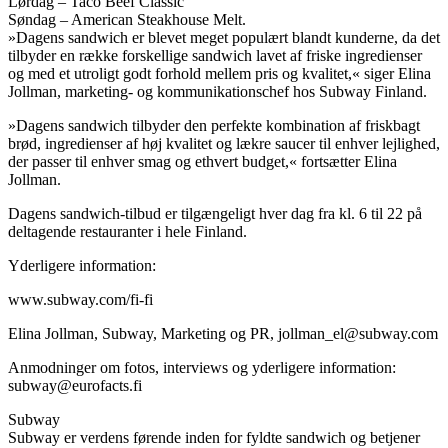
Lørdag – Taco Beef Classic
Søndag – American Steakhouse Melt.
»Dagens sandwich er blevet meget populært blandt kunderne, da det
tilbyder en række forskellige sandwich lavet af friske ingredienser
og med et utroligt godt forhold mellem pris og kvalitet,« siger Elina
Jollman, marketing- og kommunikationschef hos Subway Finland.​​​​‌ ‍ ​‍​‍‌‍ ‌ ​‍‌‍‍‌‌‍‌ ‌‍‍‌‌‍ ‍​‍​‍​ ‍‍​‍​‍‌ ​ ‌‍​‌‌‍ ‍‌‍‍‌‌ ‌​‌ ‍‌​‍ ‍‌‍‍‌‌‍ ​‍​‍​‍ ​​‍​‍‌‍‍​‌ ​‍‌‍‌‌‌‍‌‍​‍​‍​ ‍‍​‍​‍‌‍‍​‌ ‌​‌ ‌​‌ ​​‌ ​ ​ ‍‍​‍ ​‍ ‌‍ ‍‌‍ ‌ ​‍‌‍‌​‌‍‍‌‌‍​ ​‍ ‌‌‍​‍‌‍‍‌‌ ‌​‌‍‌‌‌ ​ ​‍ ‌‌‍‌ ‌ ​‍‌‍ ‌ ‌‌‌ ​​​‍ ‌‌ ​ ‌ ‌​‌ ‌‌‌‍‌​‌‍‍‌‌‍ ​‍ ‍‌ ‌‍‌‍‌‌‌ ​‍‌‍​ ‌‍‌‌‌‍ ​​‍ ‍‌‍​‌‌ ​​‌ ​​​‍ ‌‍‍‌‌‍ ‍‌ ‌​‌‍‌‌‌‍ ‍‌ ‌​​‍ ‌‍‌‌‌‍‌​‌‍‍‌‌ ‌​​‍ ‌‍ ‌‌‍ ‌‍‌​‌‍‌‌​ ‌‌ ​​‌ ​‍‌‍‌‌‌ ​ ‌‍‌‌‌‍ ‍‌ ‌​‌‍​‌‌ ‌​‌‍‍‌‌‍ ‌‍ ‍​ ‍ ‌‍‍‌‌‍‌​​ ‌‌‍‌‍‌‍​‌‌‍‌‍‌‍‌​​ ‌ ‌‍​‌‌‍‌​‌‍​‍​‍ ‌​ ‌‍​ ‍‌​ ‍‌​ ​​​‍ ‌​ ‌​​ ‍‌​ ​​​ ‌‍​‍ ‌​ ‍​‌‍‌​​ ‌ ‌‍‌‍​‍ ‌​ ‌​​ ​‍​ ‌​​ ‌‌‌‍​‌‌‍​‍​ ​​‌‍‌​​ ‍‌​ ​​​ ‍​​ ‍‌​ ‍ ‌ ‌​‌ ‍‌‌ ​​‌‍‌‌​ ‌‌‍‌‌‌‍‌​‌‍‍‌‌ ‌​‌‍ ‌ ​‍‌‍‍‌‌‍​‌‌‍ ​​ ‍ ‌ ​​‌‍​‌‌ ‌​‌‍‍​​ ‌‌‍​ ‌‍ ‌‍ ‍‌ ‌​‌‍‌‌‌‍ ‍‌ ‌​​‍‌‌​ ‌‌‌​​‍‌‌ ‌‍‍ ‌‍‌‌‌ ‍‌​‍‌‌​ ​ ‌​‌​​‍‌‌​ ​ ‌​‌​​‍‌‌​ ​‍​ ​‍‌‍‌​‌‍​‌​‍‌‌​ ​‍​ ​‍​‍‌‌​ ‌‌‌​‌​​‍ ‍‌ ‌‍‌‍​‌‌‍ ​‌ ‌‌‌‍‌‌​‍ ‍‌ ‌‍‌‍​‌‌‍ ​‌ ‌‌‌‍‌‌​‍‌‌​ ‌‌‌​​‍‌‌ ‌‍‍ ‌‍‌‌‌ ‍‌​‍‌‌​ ​ ‌​‌​​‍‌‌​ ​ ‌​‌​​‍‌‌​ ​‍​ ​‍​ ​‍‌‍​‌​ ​‌​ ​​​ ‌​​ ‍‌​ ‌‌‌‍‌‌‌‍​‌‌‍‌​​ ​​‌‍​‍​‍‌‌​ ​‍​ ​‍​‍‌‌​ ‌‌‌​‌​​‍ ‍‌‍​ ‌‍‍​‌‍‍‌‌‍ ​‌‍‌​‌ ​‍‌‍‌‌‌‍ ‍​‍‌‌​ ‌‌‌​​‍‌‌ ‌‍‍ ‌‍‌‌‌ ‍‌​‍‌‌​ ​ ‌​‌​​‍‌‌​ ​ ‌​‌​​‍‌‌​ ​‍​ ​‍‌‍​‍‌‍​‌​ ​​​ ‌ ​ ​‌​ ‍‌​ ​​‌‍‌‍​ ​‍​ ‍​​ ‍‌‌‍​ ​‍‌‌​ ​‍​ ​‍​‍‌‌​ ‌‌‌​‌​​‍ ‍‌ ‌​‌‍‌‌‌ ‍​‌ ‌​​ ‌‍​‍‌‍​‌‌ ​ ‌‍‌‌‌‌‌‌‌ ​‍‌‍ ​​ ‌‌‍‍​‌ ‌​‌ ‌​‌ ​​‌ ​ ​‍‌‌​ ​ ‌​​‌​‍‌‌​ ​‍‌​‌‍​‍‌‌​ ​‍‌​‌‍‌‍ ‍‌‍ ‌ ​‍‌‍‌​‌‍‍‌‌‍​ ​‍ ‌‌‍​‍‌‍‍‌‌ ‌​‌‍‌‌‌ ​ ​‍ ‌‌‍‌ ‌ ​‍‌‍ ‌ ‌‌‌ ​​​‍ ‌‌ ​ ‌ ‌​‌ ‌‌‌‍‌​‌‍‍‌‌‍ ​‍ ‍‌ ‌‍‌‍‌‌‌ ​‍‌‍​ ‌‍‌‌‌‍ ​​‍ ‍‌‍​‌‌ ​​‌ ​​​‍‌‍‌‍‍‌‌‍‌​​ ‌‌‍‌‍‌‍​‌‌‍‌‍‌‍‌​​ ‌ ‌‍​‌‌‍‌​‌‍​‍​‍ ‌​ ‌‍​ ‍‌​ ‍‌​ ​​​‍ ‌​ ‌​​ ‍‌​ ​​​ ‌‍​‍ ‌​ ‍​‌‍‌​​ ‌ ‌‍‌‍​‍ ‌​ ‌​​ ​‍​ ‌​​ ‌‌‌‍​‌‌‍​‍​ ​​‌‍‌​​ ‍‌​ ​​​ ‍​​ ‍‌​‍‌‍‌ ‌​‌ ‍‌‌ ​​‌‍‌‌​ ‌‌‍‌‌‌‍‌​‌‍‍‌‌ ‌​‌‍ ‌ ​‍‌‍‍‌‌‍​‌‌‍ ​​‍‌‍‌ ​​‌‍​‌‌ ‌​‌‍‍​​ ‌‌‍​ ‌‍ ‌‍ ‍‌ ‌​‌‍‌‌‌‍ ‍‌ ‌​​‍‌‌​ ‌‌‌​​‍‌‌ ‌‍‍ ‌‍‌‌‌ ‍‌​‍‌‌​ ​ ‌​‌​​‍‌‌​ ​ ‌​‌​​‍‌‌​ ​‍​ ​‍‌‍‌​‌‍​‌​‍‌‌​ ​‍​ ​‍​‍‌‌​ ‌‌‌​‌​​‍ ‍‌ ‌‍‌‍​‌‌‍ ​‌ ‌‌‌‍‌‌​‍ ‍‌ ‌‍‌‍​‌‌‍ ​‌ ‌‌‌‍‌‌​‍‌‌​ ‌‌‌​​‍‌‌ ‌‍‍ ‌‍‌‌‌ ‍‌​‍‌‌​ ​ ‌​‌​​‍‌‌​ ​ ‌​‌​​‍‌‌​ ​‍​ ​‍​ ​‍‌‍​‌​ ​‌​ ​​​ ‌​​ ‍‌​ ‌‌‌‍‌‌‌‍​‌‌‍‌​​ ​​‌‍​‍​‍‌‌​ ​‍​ ​‍​‍‌‌​ ‌‌‌​‌​​‍ ‍‌‍​ ‌‍‍​‌‍‍‌‌‍ ​‌‍‌​‌ ​‍‌‍‌‌‌‍ ‍​‍‌‌​ ‌‌‌​​‍‌‌ ‌‍‍ ‌‍‌‌‌ ‍‌​‍‌‌​ ​ ‌​‌​​‍‌‌​ ​ ‌​‌​​‍‌‌​ ​‍​ ​‍‌‍​‍‌‍​‌​ ​​​ ‌ ​ ​‌​ ‍‌​ ​​‌‍‌‍​ ​‍​ ‍​​ ‍‌‌‍​ ​‍‌‌​ ​‍​ ​‍​‍‌‌​ ‌‌‌​‌​​‍ ‍‌ ‌​‌‍‌‌‌ ‍​‌ ‌​​‍‌‍‌ ​​‌‍‌‌‌ ​‍‌ ​ ‌ ​​‌‍‌‌‌‍​ ‌ ‌​‌‍‍‌‌ ‌‍‌‍‌‌​ ‌‌ ​​‌ ‌‌‌‍​‍‌‍ ​‌‍‍‌‌ ​ ‌‍‍​‌‍‌‌‌‍‌​​‍​‍‌ ‌
»Dagens sandwich tilbyder den perfekte kombination af friskbagt
brød, ingredienser af høj kvalitet og lækre saucer til enhver lejlighed,
der passer til enhver smag og ethvert budget,« fortsætter Elina
Jollman.​​​​‌ ‍ ​‍​‍‌‍ ‌ ​‍‌‍‍‌‌‍‌ ‌‍‍‌‌‍ ‍​‍​‍​ ‍‍​‍​‍‌ ​ ‌‍​‌‌‍ ‍‌‍‍‌‌ ‌​‌ ‍‌​‍ ‍‌‍‍‌‌‍ ​‍​‍​‍ ​​‍​‍‌‍‍​‌ ​‍‌‍‌‌‌‍‌‍​‍​‍​ ‍‍​‍​‍‌‍‍​‌ ‌​‌ ‌​‌ ​​‌ ​ ​ ‍‍​‍ ​‍ ‌‍ ‍‌‍ ‌ ​‍‌‍‌​‌‍‍‌‌‍​ ​‍ ‌‌‍​‍‌‍‍‌‌ ‌​‌‍‌‌‌ ​ ​‍ ‌‌‍‌ ‌ ​‍‌‍ ‌ ‌‌‌ ​​​‍ ‌‌ ​ ‌ ‌​‌ ‌‌‌‍‌​‌‍‍‌‌‍ ​‍ ‍‌ ‌‍‌‍‌‌‌ ​‍‌‍​ ‌‍‌‌‌‍ ​​‍ ‍‌‍​‌‌ ​​‌ ​​​‍ ‌‍‍‌‌‍ ‍‌ ‌​‌‍‌‌‌‍ ‍‌ ‌​​‍ ‌‍‌‌‌‍‌​‌‍‍‌‌ ‌​​‍ ‌‍ ‌‌‍ ‌‍‌​‌‍‌‌​ ‌‌ ​​‌ ​‍‌‍‌‌‌ ​ ‌‍‌‌‌‍ ‍‌ ‌​‌‍​‌‌ ‌​‌‍‍‌‌‍ ‌‍ ‍​ ‍ ‌‍‍‌‌‍‌​​ ‌‌‍‌‍‌‍​‌‌‍‌‍‌‍‌​​ ‌ ‌‍​‌‌‍‌​‌‍​‍​‍ ‌​ ‌‍​ ‍‌​ ‍‌​ ​​​‍ ‌​ ‌​​ ‍‌​ ​​​ ‌‍​‍ ‌​ ‍​‌‍‌​​ ‌ ‌‍‌‍​‍ ‌​ ‌​​ ​‍​ ‌​​ ‌‌‌‍​‌‌‍​‍​ ​​‌‍‌​​ ‍‌​ ​​​ ‍​​ ‍‌​ ‍ ‌ ‌​‌ ‍‌‌ ​​‌‍‌‌​ ‌‌‍‌‌‌‍‌​‌‍‍‌‌ ‌​‌‍ ‌ ​‍‌‍‍‌‌‍​‌‌‍ ​​ ‍ ‌ ​​‌‍​‌‌ ‌​‌‍‍​​ ‌‌‍​ ‌‍ ‌‍ ‍‌ ‌​‌‍‌‌‌‍ ‍‌ ‌​​‍‌‌​ ‌‌‌​​‍‌‌ ‌‍‍ ‌‍‌‌‌ ‍‌​‍‌‌​ ​ ‌​‌​​‍‌‌​ ​ ‌​‌​​‍‌‌​ ​‍​ ​‍‌‍‌​‌‍​‌​‍‌‌​ ​‍​ ​‍​‍‌‌​ ‌‌‌​‌​​‍ ‍‌ ‌‍‌‍​‌‌‍ ​‌ ‌‌‌‍‌‌​‍ ‍‌ ‌‍‌‍​‌‌‍ ​‌ ‌‌‌‍‌‌​‍‌‌​ ‌‌‌​​‍‌‌ ‌‍‍ ‌‍‌‌‌ ‍‌​‍‌‌​ ​ ‌​‌​​‍‌‌​ ​ ‌​‌​​‍‌‌​ ​‍​ ​‍​ ‌ ​ ‌‌​ ‍‌‌‍​ ​ ‌​​ ​‍‌‍‌​‌‍‌‌​ ​​‌‍‌​‌‍​ ‌‍‌‍​‍‌‌​ ​‍​ ​‍​‍‌‌​ ‌‌‌​‌​​‍ ‍‌‍​ ‌‍‍​‌‍‍‌‌‍ ​‌‍‌​‌ ​‍‌‍‌‌‌‍ ‍​‍‌‌​ ‌‌‌​​‍‌‌ ‌‍‍ ‌‍‌‌‌ ‍‌​‍‌‌​ ​ ‌​‌​​‍‌‌​ ​ ‌​‌​​‍‌‌​ ​‍​ ​‍​ ​‍​ ​‍​ ‍​​ ​‍​ ‌ ‌‍​‍​ ​ ​ ‌‍‌‍‌‌‌‍‌‍​ ‌ ‌‍​‌​‍‌‌​ ​‍​ ​‍​‍‌‌​ ‌‌‌​‌​​‍ ‍‌ ‌​‌‍‌‌‌ ‍​‌ ‌​​ ‌‍​‍‌‍​‌‌ ​ ‌‍‌‌‌‌‌‌‌ ​‍‌‍ ​​ ‌‌‍‍​‌ ‌​‌ ‌​‌ ​​‌ ​ ​‍‌‌​ ​ ‌​​‌​‍‌‌​ ​‍‌​‌‍​‍‌‌​ ​‍‌​‌‍‌‍ ‍‌‍ ‌ ​‍‌‍‌​‌‍‍‌‌‍​ ​‍ ‌‌‍​‍‌‍‍‌‌ ‌​‌‍‌‌‌ ​ ​‍ ‌‌‍‌ ‌ ​‍‌‍ ‌ ‌‌‌ ​​​‍ ‌‌ ​ ‌ ‌​‌ ‌‌‌‍‌​‌‍‍‌‌‍ ​‍ ‍‌ ‌‍‌‍‌‌‌ ​‍‌‍​ ‌‍‌‌‌‍ ​​‍ ‍‌‍​‌‌ ​​‌ ​​​‍‌‍‌‍‍‌‌‍‌​​ ‌‌‍‌‍‌‍​‌‌‍‌‍‌‍‌​​ ‌ ‌‍​‌‌‍‌​‌‍​‍​‍ ‌​ ‌‍​ ‍‌​ ‍‌​ ​​​‍ ‌​ ‌​​ ‍‌​ ​​​ ‌‍​‍ ‌​ ‍​‌‍‌​​ ‌ ‌‍‌‍​‍ ‌​ ‌​​ ​‍​ ‌​​ ‌‌‌‍​‌‌‍​‍​ ​​‌‍‌​​ ‍‌​ ​​​ ‍​​ ‍‌​‍‌‍‌ ‌​‌ ‍‌‌ ​​‌‍‌‌​ ‌‌‍‌‌‌‍‌​‌‍‍‌‌ ‌​‌‍ ‌ ​‍‌‍‍‌‌‍​‌‌‍ ​​‍‌‍‌ ​​‌‍​‌‌ ‌​‌‍‍​​ ‌‌‍​ ‌‍ ‌‍ ‍‌ ‌​‌‍‌‌‌‍ ‍‌ ‌​​‍‌‌​ ‌‌‌​​‍‌‌ ‌‍‍ ‌‍‌‌‌ ‍‌​‍‌‌​ ​ ‌​‌​​‍‌‌​ ​ ‌​‌​​‍‌‌​ ​‍​ ​‍‌‍‌​‌‍​‌​‍‌‌​ ​‍​ ​‍​‍‌‌​ ‌‌‌​‌​​‍ ‍‌ ‌‍‌‍​‌‌‍ ​‌ ‌‌‌‍‌‌​‍ ‍‌ ‌‍‌‍​‌‌‍ ​‌ ‌‌‌‍‌‌​‍‌‌​ ‌‌‌​​‍‌‌ ‌‍‍ ‌‍‌‌‌ ‍‌​‍‌‌​ ​ ‌​‌​​‍‌‌​ ​ ‌​‌​​‍‌‌​ ​‍​ ​‍​ ‌ ​ ‌‌​ ‍‌‌‍​ ​ ‌​​ ​‍‌‍‌​‌‍‌‌​ ​​‌‍‌​‌‍​ ‌‍‌‍​‍‌‌​ ​‍​ ​‍​‍‌‌​ ‌‌‌​‌​​‍ ‍‌‍​ ‌‍‍​‌‍‍‌‌‍ ​‌‍‌​‌ ​‍‌‍‌‌‌‍ ‍​‍‌‌​ ‌‌‌​​‍‌‌ ‌‍‍ ‌‍‌‌‌ ‍‌​‍‌‌​ ​ ‌​‌​​‍‌‌​ ​ ‌​‌​​‍‌‌​ ​‍​ ​‍​ ​‍​ ​‍​ ‍​​ ​‍​ ‌ ‌‍​‍​ ​ ​ ‌‍‌‍‌‌‌‍‌‍​ ‌ ‌‍​‌​‍‌‌​ ​‍​ ​‍​‍‌‌​ ‌‌‌​‌​​‍ ‍‌ ‌​‌‍‌‌‌ ‍​‌ ‌​​‍‌‍‌ ​​‌‍‌‌‌ ​‍‌ ​ ‌ ​​‌‍‌‌‌‍​ ‌ ‌​‌‍‍‌‌ ‌‍‌‍‌‌​ ‌‌ ​​‌ ‌‌‌‍​‍‌‍ ​‌‍‍‌‌ ​ ‌‍‍​‌‍‌‌‌‍‌​​‍​‍‌ ‌
Dagens sandwich-tilbud er tilgængeligt hver dag fra kl. 6 til 22 på
deltagende restauranter i hele Finland.​​​​‌ ‍ ​‍​‍‌‍ ‌ ​‍‌‍‍‌‌‍‌ ‌‍‍‌‌‍ ‍​‍​‍​ ‍‍​‍​‍‌ ​ ‌‍​‌‌‍ ‍‌‍‍‌‌ ‌​‌ ‍‌​‍ ‍‌‍‍‌‌‍ ​‍​‍​‍ ​​‍​‍‌‍‍​‌ ​‍‌‍‌‌‌‍‌‍​‍​‍​ ‍‍​‍​‍‌‍‍​‌ ‌​‌ ‌​‌ ​​‌ ​ ​ ‍‍​‍ ​‍ ‌‍ ‍‌‍ ‌ ​‍‌‍‌​‌‍‍‌‌‍​ ​‍ ‌‌‍​‍‌‍‍‌‌ ‌​‌‍‌‌‌ ​ ​‍ ‌‌‍‌ ‌ ​‍‌‍ ‌ ‌‌‌ ​​​‍ ‌‌ ​ ‌ ‌​‌ ‌‌‌‍‌​‌‍‍‌‌‍ ​‍ ‍‌ ‌‍‌‍‌‌‌ ​‍‌‍​ ‌‍‌‌‌‍ ​​‍ ‍‌‍​‌‌ ​​‌ ​​​‍ ‌‍‍‌‌‍ ‍‌ ‌​‌‍‌‌‌‍ ‍‌ ‌​​‍ ‌‍‌‌‌‍‌​‌‍‍‌‌ ‌​​‍ ‌‍ ‌‌‍ ‌‍‌​‌‍‌‌​ ‌‌ ​​‌ ​‍‌‍‌‌‌ ​ ‌‍‌‌‌‍ ‍‌ ‌​‌‍​‌‌ ‌​‌‍‍‌‌‍ ‌‍ ‍​ ‍ ‌‍‍‌‌‍‌​​ ‌‌‍‌‍‌‍​‌‌‍‌‍‌‍‌​​ ‌ ‌‍​‌‌‍‌​‌‍​‍​‍ ‌​ ‌‍​ ‍‌​ ‍‌​ ​​​‍ ‌​ ‌​​ ‍‌​ ​​​ ‌‍​‍ ‌​ ‍​‌‍‌​​ ‌ ‌‍‌‍​‍ ‌​ ‌​​ ​‍​ ‌​​ ‌‌‌‍​‌‌‍​‍​ ​​‌‍‌​​ ‍‌​ ​​​ ‍​​ ‍‌​ ‍ ‌ ‌​‌ ‍‌‌ ​​‌‍‌‌​ ‌‌‍‌‌‌‍‌​‌‍‍‌‌ ‌​‌‍ ‌ ​‍‌‍‍‌‌‍​‌‌‍ ​​ ‍ ‌ ​​‌‍​‌‌ ‌​‌‍‍​​ ‌‌‍​ ‌‍ ‌‍ ‍‌ ‌​‌‍‌‌‌‍ ‍‌ ‌​​‍‌‌​ ‌‌‌​​‍‌‌ ‌‍‍ ‌‍‌‌‌ ‍‌​‍‌‌​ ​ ‌​‌​​‍‌‌​ ​ ‌​‌​​‍‌‌​ ​‍​ ​‍‌‍‌​‌‍​‌​‍‌‌​ ​‍​ ​‍​‍‌‌​ ‌‌‌​‌​​‍ ‍‌ ‌‍‌‍​‌‌‍ ​‌ ‌‌‌‍‌‌​‍ ‍‌ ‌‍‌‍​‌‌‍ ​‌ ‌‌‌‍‌‌​‍‌‌​ ‌‌‌​​‍‌‌ ‌‍‍ ‌‍‌‌‌ ‍‌​‍‌‌​ ​ ‌​‌​​‍‌‌​ ​ ‌​‌​​‍‌‌​ ​‍​ ​‍​ ​‌‌‍​‍​ ‌​​ ​‍​ ​‍​ ​​​ ‍​‌‍‌‍​ ‍​​ ‌ ‌‍​‍​ ‍​​‍‌‌​ ​‍​ ​‍​‍‌‌​ ‌‌‌​‌​​‍ ‍‌‍​ ‌‍‍​‌‍‍‌‌‍ ​‌‍‌​‌ ​‍‌‍‌‌‌‍ ‍​‍‌‌​ ‌‌‌​​‍‌‌ ‌‍‍ ‌‍‌‌‌ ‍‌​‍‌‌​ ​ ‌​‌​​‍‌‌​ ​ ‌​‌​​‍‌‌​ ​‍​ ​‍‌‍‌​‌‍‌‍​ ‍​​ ‍​​ ​‌‌‍‌​​ ‍‌‌‍‌‌‌‍​ ​ ​‌​ ‌ ​ ​‍​‍‌‌​ ​‍​ ​‍​‍‌‌​ ‌‌‌​‌​​‍ ‍‌ ‌​‌‍‌‌‌ ‍​‌ ‌​​ ‌‍​‍‌‍​‌‌ ​ ‌‍‌‌‌‌‌‌‌ ​‍‌‍ ​​ ‌‌‍‍​‌ ‌​‌ ‌​‌ ​​‌ ​ ​‍‌‌​ ​ ‌​​‌​‍‌‌​ ​‍‌​‌‍​‍‌‌​ ​‍‌​‌‍‌‍ ‍‌‍ ‌ ​‍‌‍‌​‌‍‍‌‌‍​ ​‍ ‌‌‍​‍‌‍‍‌‌ ‌​‌‍‌‌‌ ​ ​‍ ‌‌‍‌ ‌ ​‍‌‍ ‌ ‌‌‌ ​​​‍ ‌‌ ​ ‌ ‌​‌ ‌‌‌‍‌​‌‍‍‌‌‍ ​‍ ‍‌ ‌‍‌‍‌‌‌ ​‍‌‍​ ‌‍‌‌‌‍ ​​‍ ‍‌‍​‌‌ ​​‌ ​​​‍‌‍‌‍‍‌‌‍‌​​ ‌‌‍‌‍‌‍​‌‌‍‌‍‌‍‌​​ ‌ ‌‍​‌‌‍‌​‌‍​‍​‍ ‌​ ‌‍​ ‍‌​ ‍‌​ ​​​‍ ‌​ ‌​​ ‍‌​ ​​​ ‌‍​‍ ‌​ ‍​‌‍‌​​ ‌ ‌‍‌‍​‍ ‌​ ‌​​ ​‍​ ‌​​ ‌‌‌‍​‌‌‍​‍​ ​​‌‍‌​​ ‍‌​ ​​​ ‍​​ ‍‌​‍‌‍‌ ‌​‌ ‍‌‌ ​​‌‍‌‌​ ‌‌‍‌‌‌‍‌​‌‍‍‌‌ ‌​‌‍ ‌ ​‍‌‍‍‌‌‍​‌‌‍ ​​‍‌‍‌ ​​‌‍​‌‌ ‌​‌‍‍​​ ‌‌‍​ ‌‍ ‌‍ ‍‌ ‌​‌‍‌‌‌‍ ‍‌ ‌​​‍‌‌​ ‌‌‌​​‍‌‌ ‌‍‍ ‌‍‌‌‌ ‍‌​‍‌‌​ ​ ‌​‌​​‍‌‌​ ​ ‌​‌​​‍‌‌​ ​‍​ ​‍‌‍‌​‌‍​‌​‍‌‌​ ​‍​ ​‍​‍‌‌​ ‌‌‌​‌​​‍ ‍‌ ‌‍‌‍​‌‌‍ ​‌ ‌‌‌‍‌‌​‍ ‍‌ ‌‍‌‍​‌‌‍ ​‌ ‌‌‌‍‌‌​‍‌‌​ ‌‌‌​​‍‌‌ ‌‍‍ ‌‍‌‌‌ ‍‌​‍‌‌​ ​ ‌​‌​​‍‌‌​ ​ ‌​‌​​‍‌‌​ ​‍​ ​‍​ ​‌‌‍​‍​ ‌​​ ​‍​ ​‍​ ​​​ ‍​‌‍‌‍​ ‍​​ ‌ ‌‍​‍​ ‍​​‍‌‌​ ​‍​ ​‍​‍‌‌​ ‌‌‌​‌​​‍ ‍‌‍​ ‌‍‍​‌‍‍‌‌‍ ​‌‍‌​‌ ​‍‌‍‌‌‌‍ ‍​‍‌‌​ ‌‌‌​​‍‌‌ ‌‍‍ ‌‍‌‌‌ ‍‌​‍‌‌​ ​ ‌​‌​​‍‌‌​ ​ ‌​‌​​‍‌‌​ ​‍​ ​‍‌‍‌​‌‍‌‍​ ‍​​ ‍​​ ​‌‌‍‌​​ ‍‌‌‍‌‌‌‍​ ​ ​‌​ ‌ ​ ​‍​‍‌‌​ ​‍​ ​‍​‍‌‌​ ‌‌‌​‌​​‍ ‍‌ ‌​‌‍‌‌‌ ‍​‌ ‌​​‍‌‍‌ ​​‌‍‌‌‌ ​‍‌ ​ ‌ ​​‌‍‌‌‌‍​ ‌ ‌​‌‍‍‌‌ ‌‍‌‍‌‌​ ‌‌ ​​‌ ‌‌‌‍​‍‌‍ ​‌‍‍‌‌ ​ ‌‍‍​‌‍‌‌‌‍‌​​‍​‍‌ ‌
Yderligere information:​​​​‌ ‍ ​‍​‍‌‍ ‌ ​‍‌‍‍‌‌‍‌ ‌‍‍‌‌‍ ‍​‍​‍​ ‍‍​‍​‍‌ ​ ‌‍​‌‌‍ ‍‌‍‍‌‌ ‌​‌ ‍‌​‍ ‍‌‍‍‌‌‍ ​‍​‍​‍ ​​‍​‍‌‍‍​‌ ​‍‌‍‌‌‌‍‌‍​‍​‍​ ‍‍​‍​‍‌‍‍​‌ ‌​‌ ‌​‌ ​​‌ ​ ​ ‍‍​‍ ​‍ ‌‍ ‍‌‍ ‌ ​‍‌‍‌​‌‍‍‌‌‍​ ​‍ ‌‌‍​‍‌‍‍‌‌ ‌​‌‍‌‌‌ ​ ​‍ ‌‌‍‌ ‌ ​‍‌‍ ‌ ‌‌‌ ​​​‍ ‌‌ ​ ‌ ‌​‌ ‌‌‌‍‌​‌‍‍‌‌‍ ​‍ ‍‌ ‌‍‌‍‌‌‌ ​‍‌‍​ ‌‍‌‌‌‍ ​​‍ ‍‌‍​‌‌ ​​‌ ​​​‍ ‌‍‍‌‌‍ ‍‌ ‌​‌‍‌‌‌‍ ‍‌ ‌​​‍ ‌‍‌‌‌‍‌​‌‍‍‌‌ ‌​​‍ ‌‍ ‌‌‍ ‌‍‌​‌‍‌‌​ ‌‌ ​​‌ ​‍‌‍‌‌‌ ​ ‌‍‌‌‌‍ ‍‌ ‌​‌‍​‌‌ ‌​‌‍‍‌‌‍ ‌‍ ‍​ ‍ ‌‍‍‌‌‍‌​​ ‌‌‍‌‍‌‍​‌‌‍‌‍‌‍‌​​ ‌ ‌‍​‌‌‍‌​‌‍​‍​‍ ‌​ ‌‍​ ‍‌​ ‍‌​ ​​​‍ ‌​ ‌​​ ‍‌​ ​​​ ‌‍​‍ ‌​ ‍​‌‍‌​​ ‌ ‌‍‌‍​‍ ‌​ ‌​​ ​‍​ ‌​​ ‌‌‌‍​‌‌‍​‍​ ​​‌‍‌​​ ‍‌​ ​​​ ‍​​ ‍‌​ ‍ ‌ ‌​‌ ‍‌‌ ​​‌‍‌‌​ ‌‌‍‌‌‌‍‌​‌‍‍‌‌ ‌​‌‍ ‌ ​‍‌‍‍‌‌‍​‌‌‍ ​​ ‍ ‌ ​​‌‍​‌‌ ‌​‌‍‍​​ ‌‌‍​ ‌‍ ‌‍ ‍‌ ‌​‌‍‌‌‌‍ ‍‌ ‌​​‍‌‌​ ‌‌‌​​‍‌‌ ‌‍‍ ‌‍‌‌‌ ‍‌​‍‌‌​ ​ ‌​‌​​‍‌‌​ ​ ‌​‌​​‍‌‌​ ​‍​ ​‍‌‍‌​‌‍​‌​‍‌‌​ ​‍​ ​‍​‍‌‌​ ‌‌‌​‌​​‍ ‍‌ ‌‍‌‍​‌‌‍ ​‌ ‌‌‌‍‌‌​‍ ‍‌ ‌‍‌‍​‌‌‍ ​‌ ‌‌‌‍‌‌​‍‌‌​ ‌‌‌​​‍‌‌ ‌‍‍ ‌‍‌‌‌ ‍‌​‍‌‌​ ​ ‌​‌​​‍‌‌​ ​ ‌​‌​​‍‌‌​ ​‍​ ​‍​ ​ ​ ‌ ​ ​‌‌‍​‍‌‍​‌​ ​‍​ ‌ ​ ​‍​ ‌‌‌‍​‌​ ‌‍‌‍​‍​‍‌‌​ ​‍​ ​‍​‍‌‌​ ‌‌‌​‌​​‍ ‍‌‍​ ‌‍‍​‌‍‍‌‌‍ ​‌‍‌​‌ ​‍‌‍‌‌‌‍ ‍​‍‌‌​ ‌‌‌​​‍‌‌ ‌‍‍ ‌‍‌‌‌ ‍‌​‍‌‌​ ​ ‌​‌​​‍‌‌​ ​ ‌​‌​​‍‌‌​ ​‍​ ​‍‌‍​ ‌‍​‌​ ‌‍​ ‌‌​ ‌‌​ ​ ​ ‌ ​ ‌ ​ ​ ‌‍​‌​ ‌​​ ‍​​‍‌‌​ ​‍​ ​‍​‍‌‌​ ‌‌‌​‌​​‍ ‍‌ ‌​‌‍‌‌‌ ‍​‌ ‌​​ ‌‍​‍‌‍​‌‌ ​ ‌‍‌‌‌‌‌‌‌ ​‍‌‍ ​​ ‌‌‍‍​‌ ‌​‌ ‌​‌ ​​‌ ​ ​‍‌‌​ ​ ‌​​‌​‍‌‌​ ​‍‌​‌‍​‍‌‌​ ​‍‌​‌‍‌‍ ‍‌‍ ‌ ​‍‌‍‌​‌‍‍‌‌‍​ ​‍ ‌‌‍​‍‌‍‍‌‌ ‌​‌‍‌‌‌ ​ ​‍ ‌‌‍‌ ‌ ​‍‌‍ ‌ ‌‌‌ ​​​‍ ‌‌ ​ ‌ ‌​‌ ‌‌‌‍‌​‌‍‍‌‌‍ ​‍ ‍‌ ‌‍‌‍‌‌‌ ​‍‌‍​ ‌‍‌‌‌‍ ​​‍ ‍‌‍​‌‌ ​​‌ ​​​‍‌‍‌‍‍‌‌‍‌​​ ‌‌‍‌‍‌‍​‌‌‍‌‍‌‍‌​​ ‌ ‌‍​‌‌‍‌​‌‍​‍​‍ ‌​ ‌‍​ ‍‌​ ‍‌​ ​​​‍ ‌​ ‌​​ ‍‌​ ​​​ ‌‍​‍ ‌​ ‍​‌‍‌​​ ‌ ‌‍‌‍​‍ ‌​ ‌​​ ​‍​ ‌​​ ‌‌‌‍​‌‌‍​‍​ ​​‌‍‌​​ ‍‌​ ​​​ ‍​​ ‍‌​‍‌‍‌ ‌​‌ ‍‌‌ ​​‌‍‌‌​ ‌‌‍‌‌‌‍‌​‌‍‍‌‌ ‌​‌‍ ‌ ​‍‌‍‍‌‌‍​‌‌‍ ​​‍‌‍‌ ​​‌‍​‌‌ ‌​‌‍‍​​ ‌‌‍​ ‌‍ ‌‍ ‍‌ ‌​‌‍‌‌‌‍ ‍‌ ‌​​‍‌‌​ ‌‌‌​​‍‌‌ ‌‍‍ ‌‍‌‌‌ ‍‌​‍‌‌​ ​ ‌​‌​​‍‌‌​ ​ ‌​‌​​‍‌‌​ ​‍​ ​‍‌‍‌​‌‍​‌​‍‌‌​ ​‍​ ​‍​‍‌‌​ ‌‌‌​‌​​‍ ‍‌ ‌‍‌‍​‌‌‍ ​‌ ‌‌‌‍‌‌​‍ ‍‌ ‌‍‌‍​‌‌‍ ​‌ ‌‌‌‍‌‌​‍‌‌​ ‌‌‌​​‍‌‌ ‌‍‍ ‌‍‌‌‌ ‍‌​‍‌‌​ ​ ‌​‌​​‍‌‌​ ​ ‌​‌​​‍‌‌​ ​‍​ ​‍​ ​ ​ ‌ ​ ​‌‌‍​‍‌‍​‌​ ​‍​ ‌ ​ ​‍​ ‌‌‌‍​‌​ ‌‍‌‍​‍​‍‌‌​ ​‍​ ​‍​‍‌‌​ ‌‌‌​‌​​‍ ‍‌‍​ ‌‍‍​‌‍‍‌‌‍ ​‌‍‌​‌ ​‍‌‍‌‌‌‍ ‍​‍‌‌​ ‌‌‌​​‍‌‌ ‌‍‍ ‌‍‌‌‌ ‍‌​‍‌‌​ ​ ‌​‌​​‍‌‌​ ​ ‌​‌​​‍‌‌​ ​‍​ ​‍‌‍​ ‌‍​‌​ ‌‍​ ‌‌​ ‌‌​ ​ ​ ‌ ​ ‌ ​ ​ ‌‍​‌​ ‌​​ ‍​​‍‌‌​ ​‍​ ​‍​‍‌‌​ ‌‌‌​‌​​‍ ‍‌ ‌​‌‍‌‌‌ ‍​‌ ‌​​‍‌‍‌ ​​‌‍‌‌‌ ​‍‌ ​ ‌ ​​‌‍‌‌‌‍​ ‌ ‌​‌‍‍‌‌ ‌‍‌‍‌‌​ ‌‌ ​​‌ ‌‌‌‍​‍‌‍ ​‌‍‍‌‌ ​ ‌‍‍​‌‍‌‌‌‍‌​​‍​‍‌ ‌
www.subway.com/fi-fi​​​​‌ ‍ ​‍​‍‌‍ ‌ ​‍‌‍‍‌‌‍‌ ‌‍‍‌‌‍ ‍​‍​‍​ ‍‍​‍​‍‌ ​ ‌‍​‌‌‍ ‍‌‍‍‌‌ ‌​‌ ‍‌​‍ ‍‌‍‍‌‌‍ ​‍​‍​‍ ​​‍​‍‌‍‍​‌ ​‍‌‍‌‌‌‍‌‍​‍​‍​ ‍‍​‍​‍‌‍‍​‌ ‌​‌ ‌​‌ ​​‌ ​ ​ ‍‍​‍ ​‍ ‌‍ ‍‌‍ ‌ ​‍‌‍‌​‌‍‍‌‌‍​ ​‍ ‌‌‍​‍‌‍‍‌‌ ‌​‌‍‌‌‌ ​ ​‍ ‌‌‍‌ ‌ ​‍‌‍ ‌ ‌‌‌ ​​​‍ ‌‌ ​ ‌ ‌​‌ ‌‌‌‍‌​‌‍‍‌‌‍ ​‍ ‍‌ ‌‍‌‍‌‌‌ ​‍‌‍​ ‌‍‌‌‌‍ ​​‍ ‍‌‍​‌‌ ​​‌ ​​​‍ ‌‍‍‌‌‍ ‍‌ ‌​‌‍‌‌‌‍ ‍‌ ‌​​‍ ‌‍‌‌‌‍‌​‌‍‍‌‌ ‌​​‍ ‌‍ ‌‌‍ ‌‍‌​‌‍‌‌​ ‌‌ ​​‌ ​‍‌‍‌‌‌ ​ ‌‍‌‌‌‍ ‍‌ ‌​‌‍​‌‌ ‌​‌‍‍‌‌‍ ‌‍ ‍​ ‍ ‌‍‍‌‌‍‌​​ ‌‌‍‌‍‌‍​‌‌‍‌‍‌‍‌​​ ‌ ‌‍​‌‌‍‌​‌‍​‍​‍ ‌​ ‌‍​ ‍‌​ ‍‌​ ​​​‍ ‌​ ‌​​ ‍‌​ ​​​ ‌‍​‍ ‌​ ‍​‌‍‌​​ ‌ ‌‍‌‍​‍ ‌​ ‌​​ ​‍​ ‌​​ ‌‌‌‍​‌‌‍​‍​ ​​‌‍‌​​ ‍‌​ ​​​ ‍​​ ‍‌​ ‍ ‌ ‌​‌ ‍‌‌ ​​‌‍‌‌​ ‌‌‍‌‌‌‍‌​‌‍‍‌‌ ‌​‌‍ ‌ ​‍‌‍‍‌‌‍​‌‌‍ ​​ ‍ ‌ ​​‌‍​‌‌ ‌​‌‍‍​​ ‌‌‍​ ‌‍ ‌‍ ‍‌ ‌​‌‍‌‌‌‍ ‍‌ ‌​​‍‌‌​ ‌‌‌​​‍‌‌ ‌‍‍ ‌‍‌‌‌ ‍‌​‍‌‌​ ​ ‌​‌​​‍‌‌​ ​ ‌​‌​​‍‌‌​ ​‍​ ​‍‌‍‌​‌‍​‌​‍‌‌​ ​‍​ ​‍​‍‌‌​ ‌‌‌​‌​​‍ ‍‌ ‌‍‌‍​‌‌‍ ​‌ ‌‌‌‍‌‌​‍ ‍‌ ‌‍‌‍​‌‌‍ ​‌ ‌‌‌‍‌‌​‍‌‌​ ‌‌‌​​‍‌‌ ‌‍‍ ‌‍‌‌‌ ‍‌​‍‌‌​ ​ ‌​‌​​‍‌‌​ ​ ‌​‌​​‍‌‌​ ​‍​ ​‍‌‍​‌​ ‍‌‌‍‌​​ ​​​ ​‍‌‍‌‍‌‍​‍‌‍​‌​ ​‌​ ​‌‌‍​‍‌‍​ ​‍‌‌​ ​‍​ ​‍​‍‌‌​ ‌‌‌​‌​​‍ ‍‌‍​ ‌‍‍​‌‍‍‌‌‍ ​‌‍‌​‌ ​‍‌‍‌‌‌‍ ‍​‍‌‌​ ‌‌‌​​‍‌‌ ‌‍‍ ‌‍‌‌‌ ‍‌​‍‌‌​ ​ ‌​‌​​‍‌‌​ ​ ‌​‌​​‍‌‌​ ​‍​ ​‍​ ‌ ‌‍​ ​ ‌​​ ​‍​ ​ ‌‍‌‍​ ‍‌​ ‍​​ ​‍​ ‌​​ ‌ ‌‍​‌​‍‌‌​ ​‍​ ​‍​‍‌‌​ ‌‌‌​‌​​‍ ‍‌ ‌​‌‍‌‌‌ ‍​‌ ‌​​ ‌‍​‍‌‍​‌‌ ​ ‌‍‌‌‌‌‌‌‌ ​‍‌‍ ​​ ‌‌‍‍​‌ ‌​‌ ‌​‌ ​​‌ ​ ​‍‌‌​ ​ ‌​​‌​‍‌‌​ ​‍‌​‌‍​‍‌‌​ ​‍‌​‌‍‌‍ ‍‌‍ ‌ ​‍‌‍‌​‌‍‍‌‌‍​ ​‍ ‌‌‍​‍‌‍‍‌‌ ‌​‌‍‌‌‌ ​ ​‍ ‌‌‍‌ ‌ ​‍‌‍ ‌ ‌‌‌ ​​​‍ ‌‌ ​ ‌ ‌​‌ ‌‌‌‍‌​‌‍‍‌‌‍ ​‍ ‍‌ ‌‍‌‍‌‌‌ ​‍‌‍​ ‌‍‌‌‌‍ ​​‍ ‍‌‍​‌‌ ​​‌ ​​​‍‌‍‌‍‍‌‌‍‌​​ ‌‌‍‌‍‌‍​‌‌‍‌‍‌‍‌​​ ‌ ‌‍​‌‌‍‌​‌‍​‍​‍ ‌​ ‌‍​ ‍‌​ ‍‌​ ​​​‍ ‌​ ‌​​ ‍‌​ ​​​ ‌‍​‍ ‌​ ‍​‌‍‌​​ ‌ ‌‍‌‍​‍ ‌​ ‌​​ ​‍​ ‌​​ ‌‌‌‍​‌‌‍​‍​ ​​‌‍‌​​ ‍‌​ ​​​ ‍​​ ‍‌​‍‌‍‌ ‌​‌ ‍‌‌ ​​‌‍‌‌​ ‌‌‍‌‌‌‍‌​‌‍‍‌‌ ‌​‌‍ ‌ ​‍‌‍‍‌‌‍​‌‌‍ ​​‍‌‍‌ ​​‌‍​‌‌ ‌​‌‍‍​​ ‌‌‍​ ‌‍ ‌‍ ‍‌ ‌​‌‍‌‌‌‍ ‍‌ ‌​​‍‌‌​ ‌‌‌​​‍‌‌ ‌‍‍ ‌‍‌‌‌ ‍‌​‍‌‌​ ​ ‌​‌​​‍‌‌​ ​ ‌​‌​​‍‌‌​ ​‍​ ​‍‌‍‌​‌‍​‌​‍‌‌​ ​‍​ ​‍​‍‌‌​ ‌‌‌​‌​​‍ ‍‌ ‌‍‌‍​‌‌‍ ​‌ ‌‌‌‍‌‌​‍ ‍‌ ‌‍‌‍​‌‌‍ ​‌ ‌‌‌‍‌‌​‍‌‌​ ‌‌‌​​‍‌‌ ‌‍‍ ‌‍‌‌‌ ‍‌​‍‌‌​ ​ ‌​‌​​‍‌‌​ ​ ‌​‌​​‍‌‌​ ​‍​ ​‍‌‍​‌​ ‍‌‌‍‌​​ ​​​ ​‍‌‍‌‍‌‍​‍‌‍​‌​ ​‌​ ​‌‌‍​‍‌‍​ ​‍‌‌​ ​‍​ ​‍​‍‌‌​ ‌‌‌​‌​​‍ ‍‌‍​ ‌‍‍​‌‍‍‌‌‍ ​‌‍‌​‌ ​‍‌‍‌‌‌‍ ‍​‍‌‌​ ‌‌‌​​‍‌‌ ‌‍‍ ‌‍‌‌‌ ‍‌​‍‌‌​ ​ ‌​‌​​‍‌‌​ ​ ‌​‌​​‍‌‌​ ​‍​ ​‍​ ‌ ‌‍​ ​ ‌​​ ​‍​ ​ ‌‍‌‍​ ‍‌​ ‍​​ ​‍​ ‌​​ ‌ ‌‍​‌​‍‌‌​ ​‍​ ​‍​‍‌‌​ ‌‌‌​‌​​‍ ‍‌ ‌​‌‍‌‌‌ ‍​‌ ‌​​‍‌‍‌ ​​‌‍‌‌‌ ​‍‌ ​ ‌ ​​‌‍‌‌‌‍​ ‌ ‌​‌‍‍‌‌ ‌‍‌‍‌‌​ ‌‌ ​​‌ ‌‌‌‍​‍‌‍ ​‌‍‍‌‌ ​ ‌‍‍​‌‍‌‌‌‍‌​​‍​‍‌ ‌
Elina Jollman, Subway, Marketing og PR, jollman_el@subway.com​​​​‌ ‍ ​‍​‍‌‍ ‌ ​‍‌‍‍‌‌‍‌ ‌‍‍‌‌‍ ‍​‍​‍​ ‍‍​‍​‍‌ ​ ‌‍​‌‌‍ ‍‌‍‍‌‌ ‌​‌ ‍‌​‍ ‍‌‍‍‌‌‍ ​‍​‍​‍ ​​‍​‍‌‍‍​‌ ​‍‌‍‌‌‌‍‌‍​‍​‍​ ‍‍​‍​‍‌‍‍​‌ ‌​‌ ‌​‌ ​​‌ ​ ​ ‍‍​‍ ​‍ ‌‍ ‍‌‍ ‌ ​‍‌‍‌​‌‍‍‌‌‍​ ​‍ ‌‌‍​‍‌‍‍‌‌ ‌​‌‍‌‌‌ ​ ​‍ ‌‌‍‌ ‌ ​‍‌‍ ‌ ‌‌‌ ​​​‍ ‌‌ ​ ‌ ‌​‌ ‌‌‌‍‌​‌‍‍‌‌‍ ​‍ ‍‌ ‌‍‌‍‌‌‌ ​‍‌‍​ ‌‍‌‌‌‍ ​​‍ ‍‌‍​‌‌ ​​‌ ​​​‍ ‌‍‍‌‌‍ ‍‌ ‌​‌‍‌‌‌‍ ‍‌ ‌​​‍ ‌‍‌‌‌‍‌​‌‍‍‌‌ ‌​​‍ ‌‍ ‌‌‍ ‌‍‌​‌‍‌‌​ ‌‌ ​​‌ ​‍‌‍‌‌‌ ​ ‌‍‌‌‌‍ ‍‌ ‌​‌‍​‌‌ ‌​‌‍‍‌‌‍ ‌‍ ‍​ ‍ ‌‍‍‌‌‍‌​​ ‌‌‍‌‍‌‍​‌‌‍‌‍‌‍‌​​ ‌ ‌‍​‌‌‍‌​‌‍​‍​‍ ‌​ ‌‍​ ‍‌​ ‍‌​ ​​​‍ ‌​ ‌​​ ‍‌​ ​​​ ‌‍​‍ ‌​ ‍​‌‍‌​​ ‌ ‌‍‌‍​‍ ‌​ ‌​​ ​‍​ ‌​​ ‌‌‌‍​‌‌‍​‍​ ​​‌‍‌​​ ‍‌​ ​​​ ‍​​ ‍‌​ ‍ ‌ ‌​‌ ‍‌‌ ​​‌‍‌‌​ ‌‌‍‌‌‌‍‌​‌‍‍‌‌ ‌​‌‍ ‌ ​‍‌‍‍‌‌‍​‌‌‍ ​​ ‍ ‌ ​​‌‍​‌‌ ‌​‌‍‍​​ ‌‌‍​ ‌‍ ‌‍ ‍‌ ‌​‌‍‌‌‌‍ ‍‌ ‌​​‍‌‌​ ‌‌‌​​‍‌‌ ‌‍‍ ‌‍‌‌‌ ‍‌​‍‌‌​ ​ ‌​‌​​‍‌‌​ ​ ‌​‌​​‍‌‌​ ​‍​ ​‍‌‍‌​‌‍​‌​‍‌‌​ ​‍​ ​‍​‍‌‌​ ‌‌‌​‌​​‍ ‍‌ ‌‍‌‍​‌‌‍ ​‌ ‌‌‌‍‌‌​‍ ‍‌ ‌‍‌‍​‌‌‍ ​‌ ‌‌‌‍‌‌​‍‌‌​ ‌‌‌​​‍‌‌ ‌‍‍ ‌‍‌‌‌ ‍‌​‍‌‌​ ​ ‌​‌​​‍‌‌​ ​ ‌​‌​​‍‌‌​ ​‍​ ​‍‌‍​ ‌‍‌‌‌‍​‌​ ‍‌‌‍‌​​ ​‌​ ​​​ ​‍​ ‍​​ ‍​​ ‌​‌‍​‌​‍‌‌​ ​‍​ ​‍​‍‌‌​ ‌‌‌​‌​​‍ ‍‌‍​ ‌‍‍​‌‍‍‌‌‍ ​‌‍‌​‌ ​‍‌‍‌‌‌‍ ‍​‍‌‌​ ‌‌‌​​‍‌‌ ‌‍‍ ‌‍‌‌‌ ‍‌​‍‌‌​ ​ ‌​‌​​‍‌‌​ ​ ‌​‌​​‍‌‌​ ​‍​ ​‍​ ‌ ​ ‌‍‌‍​ ‌‍​ ​ ​‍‌‍​‌‌‍‌​​ ​‌​ ‌ ‌‍‌‌​ ‌ ‌‍‌​​‍‌‌​ ​‍​ ​‍​‍‌‌​ ‌‌‌​‌​​‍ ‍‌ ‌​‌‍‌‌‌ ‍​‌ ‌​​ ‌‍​‍‌‍​‌‌ ​ ‌‍‌‌‌‌‌‌‌ ​‍‌‍ ​​ ‌‌‍‍​‌ ‌​‌ ‌​‌ ​​‌ ​ ​‍‌‌​ ​ ‌​​‌​‍‌‌​ ​‍‌​‌‍​‍‌‌​ ​‍‌​‌‍‌‍ ‍‌‍ ‌ ​‍‌‍‌​‌‍‍‌‌‍​ ​‍ ‌‌‍​‍‌‍‍‌‌ ‌​‌‍‌‌‌ ​ ​‍ ‌‌‍‌ ‌ ​‍‌‍ ‌ ‌‌‌ ​​​‍ ‌‌ ​ ‌ ‌​‌ ‌‌‌‍‌​‌‍‍‌‌‍ ​‍ ‍‌ ‌‍‌‍‌‌‌ ​‍‌‍​ ‌‍‌‌‌‍ ​​‍ ‍‌‍​‌‌ ​​‌ ​​​‍‌‍‌‍‍‌‌‍‌​​ ‌‌‍‌‍‌‍​‌‌‍‌‍‌‍‌​​ ‌ ‌‍​‌‌‍‌​‌‍​‍​‍ ‌​ ‌‍​ ‍‌​ ‍‌​ ​​​‍ ‌​ ‌​​ ‍‌​ ​​​ ‌‍​‍ ‌​ ‍​‌‍‌​​ ‌ ‌‍‌‍​‍ ‌​ ‌​​ ​‍​ ‌​​ ‌‌‌‍​‌‌‍​‍​ ​​‌‍‌​​ ‍‌​ ​​​ ‍​​ ‍‌​‍‌‍‌ ‌​‌ ‍‌‌ ​​‌‍‌‌​ ‌‌‍‌‌‌‍‌​‌‍‍‌‌ ‌​‌‍ ‌ ​‍‌‍‍‌‌‍​‌‌‍ ​​‍‌‍‌ ​​‌‍​‌‌ ‌​‌‍‍​​ ‌‌‍​ ‌‍ ‌‍ ‍‌ ‌​‌‍‌‌‌‍ ‍‌ ‌​​‍‌‌​ ‌‌‌​​‍‌‌ ‌‍‍ ‌‍‌‌‌ ‍‌​‍‌‌​ ​ ‌​‌​​‍‌‌​ ​ ‌​‌​​‍‌‌​ ​‍​ ​‍‌‍‌​‌‍​‌​‍‌‌​ ​‍​ ​‍​‍‌‌​ ‌‌‌​‌​​‍ ‍‌ ‌‍‌‍​‌‌‍ ​‌ ‌‌‌‍‌‌​‍ ‍‌ ‌‍‌‍​‌‌‍ ​‌ ‌‌‌‍‌‌​‍‌‌​ ‌‌‌​​‍‌‌ ‌‍‍ ‌‍‌‌‌ ‍‌​‍‌‌​ ​ ‌​‌​​‍‌‌​ ​ ‌​‌​​‍‌‌​ ​‍​ ​‍‌‍​ ‌‍‌‌‌‍​‌​ ‍‌‌‍‌​​ ​‌​ ​​​ ​‍​ ‍​​ ‍​​ ‌​‌‍​‌​‍‌‌​ ​‍​ ​‍​‍‌‌​ ‌‌‌​‌​​‍ ‍‌‍​ ‌‍‍​‌‍‍‌‌‍ ​‌‍‌​‌ ​‍‌‍‌‌‌‍ ‍​‍‌‌​ ‌‌‌​​‍‌‌ ‌‍‍ ‌‍‌‌‌ ‍‌​‍‌‌​ ​ ‌​‌​​‍‌‌​ ​ ‌​‌​​‍‌‌​ ​‍​ ​‍​ ‌ ​ ‌‍‌‍​ ‌‍​ ​ ​‍‌‍​‌‌‍‌​​ ​‌​ ‌ ‌‍‌‌​ ‌ ‌‍‌​​‍‌‌​ ​‍​ ​‍​‍‌‌​ ‌‌‌​‌​​‍ ‍‌ ‌​‌‍‌‌‌ ‍​‌ ‌​​‍‌‍‌ ​​‌‍‌‌‌ ​‍‌ ​ ‌ ​​‌‍‌‌‌‍​ ‌ ‌​‌‍‍‌‌ ‌‍‌‍‌‌​ ‌‌ ​​‌ ‌‌‌‍​‍‌‍ ​‌‍‍‌‌ ​ ‌‍‍​‌‍‌‌‌‍‌​​‍​‍‌ ‌
Anmodninger om fotos, interviews og yderligere information:
subway@eurofacts.fi​​​​‌ ‍ ​‍​‍‌‍ ‌ ​‍‌‍‍‌‌‍‌ ‌‍‍‌‌‍ ‍​‍​‍​ ‍‍​‍​‍‌ ​ ‌‍​‌‌‍ ‍‌‍‍‌‌ ‌​‌ ‍‌​‍ ‍‌‍‍‌‌‍ ​‍​‍​‍ ​​‍​‍‌‍‍​‌ ​‍‌‍‌‌‌‍‌‍​‍​‍​ ‍‍​‍​‍‌‍‍​‌ ‌​‌ ‌​‌ ​​‌ ​ ​ ‍‍​‍ ​‍ ‌‍ ‍‌‍ ‌ ​‍‌‍‌​‌‍‍‌‌‍​ ​‍ ‌‌‍​‍‌‍‍‌‌ ‌​‌‍‌‌‌ ​ ​‍ ‌‌‍‌ ‌ ​‍‌‍ ‌ ‌‌‌ ​​​‍ ‌‌ ​ ‌ ‌​‌ ‌‌‌‍‌​‌‍‍‌‌‍ ​‍ ‍‌ ‌‍‌‍‌‌‌ ​‍‌‍​ ‌‍‌‌‌‍ ​​‍ ‍‌‍​‌‌ ​​‌ ​​​‍ ‌‍‍‌‌‍ ‍‌ ‌​‌‍‌‌‌‍ ‍‌ ‌​​‍ ‌‍‌‌‌‍‌​‌‍‍‌‌ ‌​​‍ ‌‍ ‌‌‍ ‌‍‌​‌‍‌‌​ ‌‌ ​​‌ ​‍‌‍‌‌‌ ​ ‌‍‌‌‌‍ ‍‌ ‌​‌‍​‌‌ ‌​‌‍‍‌‌‍ ‌‍ ‍​ ‍ ‌‍‍‌‌‍‌​​ ‌‌‍‌‍‌‍​‌‌‍‌‍‌‍‌​​ ‌ ‌‍​‌‌‍‌​‌‍​‍​‍ ‌​ ‌‍​ ‍‌​ ‍‌​ ​​​‍ ‌​ ‌​​ ‍‌​ ​​​ ‌‍​‍ ‌​ ‍​‌‍‌​​ ‌ ‌‍‌‍​‍ ‌​ ‌​​ ​‍​ ‌​​ ‌‌‌‍​‌‌‍​‍​ ​​‌‍‌​​ ‍‌​ ​​​ ‍​​ ‍‌​ ‍ ‌ ‌​‌ ‍‌‌ ​​‌‍‌‌​ ‌‌‍‌‌‌‍‌​‌‍‍‌‌ ‌​‌‍ ‌ ​‍‌‍‍‌‌‍​‌‌‍ ​​ ‍ ‌ ​​‌‍​‌‌ ‌​‌‍‍​​ ‌‌‍​ ‌‍ ‌‍ ‍‌ ‌​‌‍‌‌‌‍ ‍‌ ‌​​‍‌‌​ ‌‌‌​​‍‌‌ ‌‍‍ ‌‍‌‌‌ ‍‌​‍‌‌​ ​ ‌​‌​​‍‌‌​ ​ ‌​‌​​‍‌‌​ ​‍​ ​‍‌‍‌​‌‍​‌​‍‌‌​ ​‍​ ​‍​‍‌‌​ ‌‌‌​‌​​‍ ‍‌ ‌‍‌‍​‌‌‍ ​‌ ‌‌‌‍‌‌​‍ ‍‌ ‌‍‌‍​‌‌‍ ​‌ ‌‌‌‍‌‌​‍‌‌​ ‌‌‌​​‍‌‌ ‌‍‍ ‌‍‌‌‌ ‍‌​‍‌‌​ ​ ‌​‌​​‍‌‌​ ​ ‌​‌​​‍‌‌​ ​‍​ ​‍​ ​​‌‍‌‍‌‍​‍​ ‌ ​ ‌ ​ ‌​‌‍​‍‌‍‌‌‌‍​‍​ ‌‍​ ‌​‌‍‌​​‍‌‌​ ​‍​ ​‍​‍‌‌​ ‌‌‌​‌​​‍ ‍‌‍​ ‌‍‍​‌‍‍‌‌‍ ​‌‍‌​‌ ​‍‌‍‌‌‌‍ ‍​‍‌‌​ ‌‌‌​​‍‌‌ ‌‍‍ ‌‍‌‌‌ ‍‌​‍‌‌​ ​ ‌​‌​​‍‌‌​ ​ ‌​‌​​‍‌‌​ ​‍​ ​‍​ ‌​‌‍​‍​ ​​‌‍‌​‌‍‌​​ ‍‌​ ‌​​ ‌ ​ ‌‌​ ‌‍‌‍‌​‌‍‌​​‍‌‌​ ​‍​ ​‍​‍‌‌​ ‌‌‌​‌​​‍ ‍‌ ‌​‌‍‌‌‌ ‍​‌ ‌​​ ‌‍​‍‌‍​‌‌ ​ ‌‍‌‌‌‌‌‌‌ ​‍‌‍ ​​ ‌‌‍‍​‌ ‌​‌ ‌​‌ ​​‌ ​ ​‍‌‌​ ​ ‌​​‌​‍‌‌​ ​‍‌​‌‍​‍‌‌​ ​‍‌​‌‍‌‍ ‍‌‍ ‌ ​‍‌‍‌​‌‍‍‌‌‍​ ​‍ ‌‌‍​‍‌‍‍‌‌ ‌​‌‍‌‌‌ ​ ​‍ ‌‌‍‌ ‌ ​‍‌‍ ‌ ‌‌‌ ​​​‍ ‌‌ ​ ‌ ‌​‌ ‌‌‌‍‌​‌‍‍‌‌‍ ​‍ ‍‌ ‌‍‌‍‌‌‌ ​‍‌‍​ ‌‍‌‌‌‍ ​​‍ ‍‌‍​‌‌ ​​‌ ​​​‍‌‍‌‍‍‌‌‍‌​​ ‌‌‍‌‍‌‍​‌‌‍‌‍‌‍‌​​ ‌ ‌‍​‌‌‍‌​‌‍​‍​‍ ‌​ ‌‍​ ‍‌​ ‍‌​ ​​​‍ ‌​ ‌​​ ‍‌​ ​​​ ‌‍​‍ ‌​ ‍​‌‍‌​​ ‌ ‌‍‌‍​‍ ‌​ ‌​​ ​‍​ ‌​​ ‌‌‌‍​‌‌‍​‍​ ​​‌‍‌​​ ‍‌​ ​​​ ‍​​ ‍‌​‍‌‍‌ ‌​‌ ‍‌‌ ​​‌‍‌‌​ ‌‌‍‌‌‌‍‌​‌‍‍‌‌ ‌​‌‍ ‌ ​‍‌‍‍‌‌‍​‌‌‍ ​​‍‌‍‌ ​​‌‍​‌‌ ‌​‌‍‍​​ ‌‌‍​ ‌‍ ‌‍ ‍‌ ‌​‌‍‌‌‌‍ ‍‌ ‌​​‍‌‌​ ‌‌‌​​‍‌‌ ‌‍‍ ‌‍‌‌‌ ‍‌​‍‌‌​ ​ ‌​‌​​‍‌‌​ ​ ‌​‌​​‍‌‌​ ​‍​ ​‍‌‍‌​‌‍​‌​‍‌‌​ ​‍​ ​‍​‍‌‌​ ‌‌‌​‌​​‍ ‍‌ ‌‍‌‍​‌‌‍ ​‌ ‌‌‌‍‌‌​‍ ‍‌ ‌‍‌‍​‌‌‍ ​‌ ‌‌‌‍‌‌​‍‌‌​ ‌‌‌​​‍‌‌ ‌‍‍ ‌‍‌‌‌ ‍‌​‍‌‌​ ​ ‌​‌​​‍‌‌​ ​ ‌​‌​​‍‌‌​ ​‍​ ​‍​ ​​‌‍‌‍‌‍​‍​ ‌ ​ ‌ ​ ‌​‌‍​‍‌‍‌‌‌‍​‍​ ‌‍​ ‌​‌‍‌​​‍‌‌​ ​‍​ ​‍​‍‌‌​ ‌‌‌​‌​​‍ ‍‌‍​ ‌‍‍​‌‍‍‌‌‍ ​‌‍‌​‌ ​‍‌‍‌‌‌‍ ‍​‍‌‌​ ‌‌‌​​‍‌‌ ‌‍‍ ‌‍‌‌‌ ‍‌​‍‌‌​ ​ ‌​‌​​‍‌‌​ ​ ‌​‌​​‍‌‌​ ​‍​ ​‍​ ‌​‌‍​‍​ ​​‌‍‌​‌‍‌​​ ‍‌​ ‌​​ ‌ ​ ‌‌​ ‌‍‌‍‌​‌‍‌​​‍‌‌​ ​‍​ ​‍​‍‌‌​ ‌‌‌​‌​​‍ ‍‌ ‌​‌‍‌‌‌ ‍​‌ ‌​​‍‌‍‌ ​​‌‍‌‌‌ ​‍‌ ​ ‌ ​​‌‍‌‌‌‍​ ‌ ‌​‌‍‍‌‌ ‌‍‌‍‌‌​ ‌‌ ​​‌ ‌‌‌‍​‍‌‍ ​‌‍‍‌‌ ​ ‌‍‍​‌‍‌‌‌‍‌​​‍​‍‌ ‌
Subway
Subway er verdens førende inden for fyldte sandwich og betjener