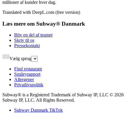
millioner af kunder hver dag.​​​​‌ ‍ ​‍​‍‌‍ ‌ ​‍‌‍‍‌‌‍‌ ‌‍‍‌‌‍ ‍​‍​‍​ ‍‍​‍​‍‌ ​ ‌‍​‌‌‍ ‍‌‍‍‌‌ ‌​‌ ‍‌​‍ ‍‌‍‍‌‌‍ ​‍​‍​‍ ​​‍​‍‌‍‍​‌ ​‍‌‍‌‌‌‍‌‍​‍​‍​ ‍‍​‍​‍‌‍‍​‌ ‌​‌ ‌​‌ ​​‌ ​ ​ ‍‍​‍ ​‍ ‌‍ ‍‌‍ ‌ ​‍‌‍‌​‌‍‍‌‌‍​ ​‍ ‌‌‍​‍‌‍‍‌‌ ‌​‌‍‌‌‌ ​ ​‍ ‌‌‍‌ ‌ ​‍‌‍ ‌ ‌‌‌ ​​​‍ ‌‌ ​ ‌ ‌​‌ ‌‌‌‍‌​‌‍‍‌‌‍ ​‍ ‍‌ ‌‍‌‍‌‌‌ ​‍‌‍​ ‌‍‌‌‌‍ ​​‍ ‍‌‍​‌‌ ​​‌ ​​​‍ ‌‍‍‌‌‍ ‍‌ ‌​‌‍‌‌‌‍ ‍‌ ‌​​‍ ‌‍‌‌‌‍‌​‌‍‍‌‌ ‌​​‍ ‌‍ ‌‌‍ ‌‍‌​‌‍‌‌​ ‌‌ ​​‌ ​‍‌‍‌‌‌ ​ ‌‍‌‌‌‍ ‍‌ ‌​‌‍​‌‌ ‌​‌‍‍‌‌‍ ‌‍ ‍​ ‍ ‌‍‍‌‌‍‌​​ ‌‌‍‌‍‌‍​‌‌‍‌‍‌‍‌​​ ‌ ‌‍​‌‌‍‌​‌‍​‍​‍ ‌​ ‌‍​ ‍‌​ ‍‌​ ​​​‍ ‌​ ‌​​ ‍‌​ ​​​ ‌‍​‍ ‌​ ‍​‌‍‌​​ ‌ ‌‍‌‍​‍ ‌​ ‌​​ ​‍​ ‌​​ ‌‌‌‍​‌‌‍​‍​ ​​‌‍‌​​ ‍‌​ ​​​ ‍​​ ‍‌​ ‍ ‌ ‌​‌ ‍‌‌ ​​‌‍‌‌​ ‌‌‍‌‌‌‍‌​‌‍‍‌‌ ‌​‌‍ ‌ ​‍‌‍‍‌‌‍​‌‌‍ ​​ ‍ ‌ ​​‌‍​‌‌ ‌​‌‍‍​​ ‌‌‍​ ‌‍ ‌‍ ‍‌ ‌​‌‍‌‌‌‍ ‍‌ ‌​​‍‌‌​ ‌‌‌​​‍‌‌ ‌‍‍ ‌‍‌‌‌ ‍‌​‍‌‌​ ​ ‌​‌​​‍‌‌​ ​ ‌​‌​​‍‌‌​ ​‍​ ​‍‌‍‌​‌‍​‌​‍‌‌​ ​‍​ ​‍​‍‌‌​ ‌‌‌​‌​​‍ ‍‌ ‌‍‌‍​‌‌‍ ​‌ ‌‌‌‍‌‌​‍ ‍‌ ‌‍‌‍​‌‌‍ ​‌ ‌‌‌‍‌‌​‍‌‌​ ‌‌‌​​‍‌‌ ‌‍‍ ‌‍‌‌‌ ‍‌​‍‌‌​ ​ ‌​‌​​‍‌‌​ ​ ‌​‌​​‍‌‌​ ​‍​ ​‍​ ‌​​ ‌ ‌‍‌‍‌‍​‍​ ‌​‌‍‌‍​ ‌​​ ‌ ‌‍​ ‌‍​‌‌‍​ ​ ‌‍​‍‌‌​ ​‍​ ​‍​‍‌‌​ ‌‌‌​‌​​‍ ‍‌‍​ ‌‍‍​‌‍‍‌‌‍ ​‌‍‌​‌ ​‍‌‍‌‌‌‍ ‍​‍‌‌​ ‌‌‌​​‍‌‌ ‌‍‍ ‌‍‌‌‌ ‍‌​‍‌‌​ ​ ‌​‌​​‍‌‌​ ​ ‌​‌​​‍‌‌​ ​‍​ ​‍‌‍‌‍​ ‍​​ ​‍‌‍​‍​ ‍‌​ ‌​‌‍​ ​ ‍‌​ ‌‍​ ‍​​ ​‍‌‍‌​​‍‌‌​ ​‍​ ​‍​‍‌‌​ ‌‌‌​‌​​‍ ‍‌ ‌​‌‍‌‌‌ ‍​‌ ‌​​ ‌‍​‍‌‍​‌‌ ​ ‌‍‌‌‌‌‌‌‌ ​‍‌‍ ​​ ‌‌‍‍​‌ ‌​‌ ‌​‌ ​​‌ ​ ​‍‌‌​ ​ ‌​​‌​‍‌‌​ ​‍‌​‌‍​‍‌‌​ ​‍‌​‌‍‌‍ ‍‌‍ ‌ ​‍‌‍‌​‌‍‍‌‌‍​ ​‍ ‌‌‍​‍‌‍‍‌‌ ‌​‌‍‌‌‌ ​ ​‍ ‌‌‍‌ ‌ ​‍‌‍ ‌ ‌‌‌ ​​​‍ ‌‌ ​ ‌ ‌​‌ ‌‌‌‍‌​‌‍‍‌‌‍ ​‍ ‍‌ ‌‍‌‍‌‌‌ ​‍‌‍​ ‌‍‌‌‌‍ ​​‍ ‍‌‍​‌‌ ​​‌ ​​​‍‌‍‌‍‍‌‌‍‌​​ ‌‌‍‌‍‌‍​‌‌‍‌‍‌‍‌​​ ‌ ‌‍​‌‌‍‌​‌‍​‍​‍ ‌​ ‌‍​ ‍‌​ ‍‌​ ​​​‍ ‌​ ‌​​ ‍‌​ ​​​ ‌‍​‍ ‌​ ‍​‌‍‌​​ ‌ ‌‍‌‍​‍ ‌​ ‌​​ ​‍​ ‌​​ ‌‌‌‍​‌‌‍​‍​ ​​‌‍‌​​ ‍‌​ ​​​ ‍​​ ‍‌​‍‌‍‌ ‌​‌ ‍‌‌ ​​‌‍‌‌​ ‌‌‍‌‌‌‍‌​‌‍‍‌‌ ‌​‌‍ ‌ ​‍‌‍‍‌‌‍​‌‌‍ ​​‍‌‍‌ ​​‌‍​‌‌ ‌​‌‍‍​​ ‌‌‍​ ‌‍ ‌‍ ‍‌ ‌​‌‍‌‌‌‍ ‍‌ ‌​​‍‌‌​ ‌‌‌​​‍‌‌ ‌‍‍ ‌‍‌‌‌ ‍‌​‍‌‌​ ​ ‌​‌​​‍‌‌​ ​ ‌​‌​​‍‌‌​ ​‍​ ​‍‌‍‌​‌‍​‌​‍‌‌​ ​‍​ ​‍​‍‌‌​ ‌‌‌​‌​​‍ ‍‌ ‌‍‌‍​‌‌‍ ​‌ ‌‌‌‍‌‌​‍ ‍‌ ‌‍‌‍​‌‌‍ ​‌ ‌‌‌‍‌‌​‍‌‌​ ‌‌‌​​‍‌‌ ‌‍‍ ‌‍‌‌‌ ‍‌​‍‌‌​ ​ ‌​‌​​‍‌‌​ ​ ‌​‌​​‍‌‌​ ​‍​ ​‍​ ‌​​ ‌ ‌‍‌‍‌‍​‍​ ‌​‌‍‌‍​ ‌​​ ‌ ‌‍​ ‌‍​‌‌‍​ ​ ‌‍​‍‌‌​ ​‍​ ​‍​‍‌‌​ ‌‌‌​‌​​‍ ‍‌‍​ ‌‍‍​‌‍‍‌‌‍ ​‌‍‌​‌ ​‍‌‍‌‌‌‍ ‍​‍‌‌​ ‌‌‌​​‍‌‌ ‌‍‍ ‌‍‌‌‌ ‍‌​‍‌‌​ ​ ‌​‌​​‍‌‌​ ​ ‌​‌​​‍‌‌​ ​‍​ ​‍‌‍‌‍​ ‍​​ ​‍‌‍​‍​ ‍‌​ ‌​‌‍​ ​ ‍‌​ ‌‍​ ‍​​ ​‍‌‍‌​​‍‌‌​ ​‍​ ​‍​‍‌‌​ ‌‌‌​‌​​‍ ‍‌ ‌​‌‍‌‌‌ ‍​‌ ‌​​‍‌‍‌ ​​‌‍‌‌‌ ​‍‌ ​ ‌ ​​‌‍‌‌‌‍​ ‌ ‌​‌‍‍‌‌ ‌‍‌‍‌‌​ ‌‌ ​​‌ ‌‌‌‍​‍‌‍ ​‌‍‍‌‌ ​ ‌‍‍​‌‍‌‌‌‍‌​​‍​‍‌ ‌
Translated with DeepL.com (free version)​​​​‌ ‍ ​‍​‍‌‍ ‌ ​‍‌‍‍‌‌‍‌ ‌‍‍‌‌‍ ‍​‍​‍​ ‍‍​‍​‍‌ ​ ‌‍​‌‌‍ ‍‌‍‍‌‌ ‌​‌ ‍‌​‍ ‍‌‍‍‌‌‍ ​‍​‍​‍ ​​‍​‍‌‍‍​‌ ​‍‌‍‌‌‌‍‌‍​‍​‍​ ‍‍​‍​‍‌‍‍​‌ ‌​‌ ‌​‌ ​​‌ ​ ​ ‍‍​‍ ​‍ ‌‍ ‍‌‍ ‌ ​‍‌‍‌​‌‍‍‌‌‍​ ​‍ ‌‌‍​‍‌‍‍‌‌ ‌​‌‍‌‌‌ ​ ​‍ ‌‌‍‌ ‌ ​‍‌‍ ‌ ‌‌‌ ​​​‍ ‌‌ ​ ‌ ‌​‌ ‌‌‌‍‌​‌‍‍‌‌‍ ​‍ ‍‌ ‌‍‌‍‌‌‌ ​‍‌‍​ ‌‍‌‌‌‍ ​​‍ ‍‌‍​‌‌ ​​‌ ​​​‍ ‌‍‍‌‌‍ ‍‌ ‌​‌‍‌‌‌‍ ‍‌ ‌​​‍ ‌‍‌‌‌‍‌​‌‍‍‌‌ ‌​​‍ ‌‍ ‌‌‍ ‌‍‌​‌‍‌‌​ ‌‌ ​​‌ ​‍‌‍‌‌‌ ​ ‌‍‌‌‌‍ ‍‌ ‌​‌‍​‌‌ ‌​‌‍‍‌‌‍ ‌‍ ‍​ ‍ ‌‍‍‌‌‍‌​​ ‌‌‍‌‍‌‍​‌‌‍‌‍‌‍‌​​ ‌ ‌‍​‌‌‍‌​‌‍​‍​‍ ‌​ ‌‍​ ‍‌​ ‍‌​ ​​​‍ ‌​ ‌​​ ‍‌​ ​​​ ‌‍​‍ ‌​ ‍​‌‍‌​​ ‌ ‌‍‌‍​‍ ‌​ ‌​​ ​‍​ ‌​​ ‌‌‌‍​‌‌‍​‍​ ​​‌‍‌​​ ‍‌​ ​​​ ‍​​ ‍‌​ ‍ ‌ ‌​‌ ‍‌‌ ​​‌‍‌‌​ ‌‌‍‌‌‌‍‌​‌‍‍‌‌ ‌​‌‍ ‌ ​‍‌‍‍‌‌‍​‌‌‍ ​​ ‍ ‌ ​​‌‍​‌‌ ‌​‌‍‍​​ ‌‌‍​ ‌‍ ‌‍ ‍‌ ‌​‌‍‌‌‌‍ ‍‌ ‌​​‍‌‌​ ‌‌‌​​‍‌‌ ‌‍‍ ‌‍‌‌‌ ‍‌​‍‌‌​ ​ ‌​‌​​‍‌‌​ ​ ‌​‌​​‍‌‌​ ​‍​ ​‍‌‍‌​‌‍​‌​‍‌‌​ ​‍​ ​‍​‍‌‌​ ‌‌‌​‌​​‍ ‍‌ ‌‍‌‍​‌‌‍ ​‌ ‌‌‌‍‌‌​‍ ‍‌ ‌‍‌‍​‌‌‍ ​‌ ‌‌‌‍‌‌​‍‌‌​ ‌‌‌​​‍‌‌ ‌‍‍ ‌‍‌‌‌ ‍‌​‍‌‌​ ​ ‌​‌​​‍‌‌​ ​ ‌​‌​​‍‌‌​ ​‍​ ​‍​ ​‌​ ‌‍‌‍​‌​ ​‍‌‍‌​​ ​ ‌‍​ ​ ​‍​ ‌ ‌‍‌​​ ‌​​ ​​​‍‌‌​ ​‍​ ​‍​‍‌‌​ ‌‌‌​‌​​‍ ‍‌‍​ ‌‍‍​‌‍‍‌‌‍ ​‌‍‌​‌ ​‍‌‍‌‌‌‍ ‍​‍‌‌​ ‌‌‌​​‍‌‌ ‌‍‍ ‌‍‌‌‌ ‍‌​‍‌‌​ ​ ‌​‌​​‍‌‌​ ​ ‌​‌​​‍‌‌​ ​‍​ ​‍‌‍‌‍‌‍‌‌​ ‌‌​ ‍‌​ ​​​ ‌‌​ ​‍‌‍​‍‌‍​ ‌‍​‍​ ​‍​ ‍‌​‍‌‌​ ​‍​ ​‍​‍‌‌​ ‌‌‌​‌​​‍ ‍‌ ‌​‌‍‌‌‌ ‍​‌ ‌​​ ‌‍​‍‌‍​‌‌ ​ ‌‍‌‌‌‌‌‌‌ ​‍‌‍ ​​ ‌‌‍‍​‌ ‌​‌ ‌​‌ ​​‌ ​ ​‍‌‌​ ​ ‌​​‌​‍‌‌​ ​‍‌​‌‍​‍‌‌​ ​‍‌​‌‍‌‍ ‍‌‍ ‌ ​‍‌‍‌​‌‍‍‌‌‍​ ​‍ ‌‌‍​‍‌‍‍‌‌ ‌​‌‍‌‌‌ ​ ​‍ ‌‌‍‌ ‌ ​‍‌‍ ‌ ‌‌‌ ​​​‍ ‌‌ ​ ‌ ‌​‌ ‌‌‌‍‌​‌‍‍‌‌‍ ​‍ ‍‌ ‌‍‌‍‌‌‌ ​‍‌‍​ ‌‍‌‌‌‍ ​​‍ ‍‌‍​‌‌ ​​‌ ​​​‍‌‍‌‍‍‌‌‍‌​​ ‌‌‍‌‍‌‍​‌‌‍‌‍‌‍‌​​ ‌ ‌‍​‌‌‍‌​‌‍​‍​‍ ‌​ ‌‍​ ‍‌​ ‍‌​ ​​​‍ ‌​ ‌​​ ‍‌​ ​​​ ‌‍​‍ ‌​ ‍​‌‍‌​​ ‌ ‌‍‌‍​‍ ‌​ ‌​​ ​‍​ ‌​​ ‌‌‌‍​‌‌‍​‍​ ​​‌‍‌​​ ‍‌​ ​​​ ‍​​ ‍‌​‍‌‍‌ ‌​‌ ‍‌‌ ​​‌‍‌‌​ ‌‌‍‌‌‌‍‌​‌‍‍‌‌ ‌​‌‍ ‌ ​‍‌‍‍‌‌‍​‌‌‍ ​​‍‌‍‌ ​​‌‍​‌‌ ‌​‌‍‍​​ ‌‌‍​ ‌‍ ‌‍ ‍‌ ‌​‌‍‌‌‌‍ ‍‌ ‌​​‍‌‌​ ‌‌‌​​‍‌‌ ‌‍‍ ‌‍‌‌‌ ‍‌​‍‌‌​ ​ ‌​‌​​‍‌‌​ ​ ‌​‌​​‍‌‌​ ​‍​ ​‍‌‍‌​‌‍​‌​‍‌‌​ ​‍​ ​‍​‍‌‌​ ‌‌‌​‌​​‍ ‍‌ ‌‍‌‍​‌‌‍ ​‌ ‌‌‌‍‌‌​‍ ‍‌ ‌‍‌‍​‌‌‍ ​‌ ‌‌‌‍‌‌​‍‌‌​ ‌‌‌​​‍‌‌ ‌‍‍ ‌‍‌‌‌ ‍‌​‍‌‌​ ​ ‌​‌​​‍‌‌​ ​ ‌​‌​​‍‌‌​ ​‍​ ​‍​ ​‌​ ‌‍‌‍​‌​ ​‍‌‍‌​​ ​ ‌‍​ ​ ​‍​ ‌ ‌‍‌​​ ‌​​ ​​​‍‌‌​ ​‍​ ​‍​‍‌‌​ ‌‌‌​‌​​‍ ‍‌‍​ ‌‍‍​‌‍‍‌‌‍ ​‌‍‌​‌ ​‍‌‍‌‌‌‍ ‍​‍‌‌​ ‌‌‌​​‍‌‌ ‌‍‍ ‌‍‌‌‌ ‍‌​‍‌‌​ ​ ‌​‌​​‍‌‌​ ​ ‌​‌​​‍‌‌​ ​‍​ ​‍‌‍‌‍‌‍‌‌​ ‌‌​ ‍‌​ ​​​ ‌‌​ ​‍‌‍​‍‌‍​ ‌‍​‍​ ​‍​ ‍‌​‍‌‌​ ​‍​ ​‍​‍‌‌​ ‌‌‌​‌​​‍ ‍‌ ‌​‌‍‌‌‌ ‍​‌ ‌​​‍‌‍‌ ​​‌‍‌‌‌ ​‍‌ ​ ‌ ​​‌‍‌‌‌‍​ ‌ ‌​‌‍‍‌‌ ‌‍‌‍‌‌​ ‌‌ ​​‌ ‌‌‌‍​‍‌‍ ​‌‍‍‌‌ ​ ‌‍‍​‌‍‌‌‌‍‌​​‍​‍‌ ‌
Læs mere om Subway® Danmark​​​​‌ ‍ ​‍​‍‌‍ ‌ ​‍‌‍‍‌‌‍‌ ‌‍‍‌‌‍ ‍​‍​‍​ ‍‍​‍​‍‌ ​ ‌‍​‌‌‍ ‍‌‍‍‌‌ ‌​‌ ‍‌​‍ ‍‌‍‍‌‌‍ ​‍​‍​‍ ​​‍​‍‌‍‍​‌ ​‍‌‍‌‌‌‍‌‍​‍​‍​ ‍‍​‍​‍‌‍‍​‌ ‌​‌ ‌​‌ ​​‌ ​ ​ ‍‍​‍ ​‍ ‌‍ ‍‌‍ ‌ ​‍‌‍‌​‌‍‍‌‌‍​ ​‍ ‌‌‍​‍‌‍‍‌‌ ‌​‌‍‌‌‌ ​ ​‍ ‌‌‍‌ ‌ ​‍‌‍ ‌ ‌‌‌ ​​​‍ ‌‌ ​ ‌ ‌​‌ ‌‌‌‍‌​‌‍‍‌‌‍ ​‍ ‍‌ ‌‍‌‍‌‌‌ ​‍‌‍​ ‌‍‌‌‌‍ ​​‍ ‍‌‍​‌‌ ​​‌ ​​​‍ ‌‍‍‌‌‍ ‍‌ ‌​‌‍‌‌‌‍ ‍‌ ‌​​‍ ‌‍‌‌‌‍‌​‌‍‍‌‌ ‌​​‍ ‌‍ ‌‌‍ ‌‍‌​‌‍‌‌​ ‌‌ ​​‌ ​‍‌‍‌‌‌ ​ ‌‍‌‌‌‍ ‍‌ ‌​‌‍​‌‌ ‌​‌‍‍‌‌‍ ‌‍ ‍​ ‍ ‌‍‍‌‌‍‌​​ ‌​ ‌‍​ ​ ‌‍‌​​ ‌‌​ ​ ‌‍​‍​ ​‌​ ​​​‍ ‌​ ​‍​ ​‌​ ‌‌​ ​​​‍ ‌​ ‌​‌‍​ ‌‍​ ​ ​​​‍ ‌​ ‍​‌‍‌‌​ ‍‌​ ​‍​‍ ‌​ ‌ ‌‍‌‌​ ​‍​ ​‌​ ​‍​ ​ ​ ​ ‌‍‌‍‌‍​‍​ ‌‌​ ‍​‌‍​‌​ ‍ ‌ ‌​‌ ‍‌‌ ​​‌‍‌‌​ ‌‌ ‌ ‌‍‌‌‌‍​‍‌ ​ ‌‍‍‌‌ ‌​‌‍‌‌‌​‌‍‌‍ ‌‍ ‌ ‌​‌‍‌‌‌ ​‍​ ‍ ‌ ​​‌‍​‌‌ ‌​‌‍‍​​ ‌‌ ‌​‌‍‍‌‌ ‌​‌‍ ​‌‍‌‌​‍‌‌​ ‌‌‌​​‍‌‌ ‌‍‍ ‌‍‌‌‌ ‍‌​‍‌‌​ ​ ‌​‌​​‍‌‌​ ​ ‌​‌​​‍‌‌​ ​‍​ ​‍‌‍‌​‌‍​‌​‍‌‌​ ​‍​ ​‍​‍‌‌​ ‌‌‌​‌​​‍ ‍‌ ‌‍‌‍​‌‌‍ ​‌ ‌‌‌‍‌‌​ ‌‍​‍‌‍​‌‌ ​ ‌‍‌‌‌‌‌‌‌ ​‍‌‍ ​​ ‌‌‍‍​‌ ‌​‌ ‌​‌ ​​‌ ​ ​‍‌‌​ ​ ‌​​‌​‍‌‌​ ​‍‌​‌‍​‍‌‌​ ​‍‌​‌‍‌‍ ‍‌‍ ‌ ​‍‌‍‌​‌‍‍‌‌‍​ ​‍ ‌‌‍​‍‌‍‍‌‌ ‌​‌‍‌‌‌ ​ ​‍ ‌‌‍‌ ‌ ​‍‌‍ ‌ ‌‌‌ ​​​‍ ‌‌ ​ ‌ ‌​‌ ‌‌‌‍‌​‌‍‍‌‌‍ ​‍ ‍‌ ‌‍‌‍‌‌‌ ​‍‌‍​ ‌‍‌‌‌‍ ​​‍ ‍‌‍​‌‌ ​​‌ ​​​‍‌‍‌‍‍‌‌‍‌​​ ‌​ ‌‍​ ​ ‌‍‌​​ ‌‌​ ​ ‌‍​‍​ ​‌​ ​​​‍ ‌​ ​‍​ ​‌​ ‌‌​ ​​​‍ ‌​ ‌​‌‍​ ‌‍​ ​ ​​​‍ ‌​ ‍​‌‍‌‌​ ‍‌​ ​‍​‍ ‌​ ‌ ‌‍‌‌​ ​‍​ ​‌​ ​‍​ ​ ​ ​ ‌‍‌‍‌‍​‍​ ‌‌​ ‍​‌‍​‌​‍‌‍‌ ‌​‌ ‍‌‌ ​​‌‍‌‌​ ‌‌ ‌ ‌‍‌‌‌‍​‍‌ ​ ‌‍‍‌‌ ‌​‌‍‌‌‌​‌‍‌‍ ‌‍ ‌ ‌​‌‍‌‌‌ ​‍​‍‌‍‌ ​​‌‍​‌‌ ‌​‌‍‍​​ ‌‌ ‌​‌‍‍‌‌ ‌​‌‍ ​‌‍‌‌​‍‌‌​ ‌‌‌​​‍‌‌ ‌‍‍ ‌‍‌‌‌ ‍‌​‍‌‌​ ​ ‌​‌​​‍‌‌​ ​ ‌​‌​​‍‌‌​ ​‍​ ​‍‌‍‌​‌‍​‌​‍‌‌​ ​‍​ ​‍​‍‌‌​ ‌‌‌​‌​​‍ ‍‌ ‌‍‌‍​‌‌‍ ​‌ ‌‌‌‍‌‌​‍‌‍‌ ​​‌‍‌‌‌ ​‍‌ ​ ‌ ​​‌‍‌‌‌‍​ ‌ ‌​‌‍‍‌‌ ‌‍‌‍‌‌​ ‌‌ ​​‌ ‌‌‌‍​‍‌‍ ​‌‍‍‌‌ ​ ‌‍‍​‌‍‌‌‌‍‌​​‍​‍‌ ‌
Bliv en del af teamet​​​​‌ ‍ ​‍​‍‌‍ ‌ ​‍‌‍‍‌‌‍‌ ‌‍‍‌‌‍ ‍​‍​‍​ ‍‍​‍​‍‌ ​ ‌‍​‌‌‍ ‍‌‍‍‌‌ ‌​‌ ‍‌​‍ ‍‌‍‍‌‌‍ ​‍​‍​‍ ​​‍​‍‌‍‍​‌ ​‍‌‍‌‌‌‍‌‍​‍​‍​ ‍‍​‍​‍‌‍‍​‌ ‌​‌ ‌​‌ ​​‌ ​ ​ ‍‍​‍ ​‍ ‌‍ ‍‌‍ ‌ ​‍‌‍‌​‌‍‍‌‌‍​ ​‍ ‌‌‍​‍‌‍‍‌‌ ‌​‌‍‌‌‌ ​ ​‍ ‌‌‍‌ ‌ ​‍‌‍ ‌ ‌‌‌ ​​​‍ ‌‌ ​ ‌ ‌​‌ ‌‌‌‍‌​‌‍‍‌‌‍ ​‍ ‍‌ ‌‍‌‍‌‌‌ ​‍‌‍​ ‌‍‌‌‌‍ ​​‍ ‍‌‍​‌‌ ​​‌ ​​​‍ ‌‍‍‌‌‍ ‍‌ ‌​‌‍‌‌‌‍ ‍‌ ‌​​‍ ‌‍‌‌‌‍‌​‌‍‍‌‌ ‌​​‍ ‌‍ ‌‌‍ ‌‍‌​‌‍‌‌​ ‌‌ ​​‌ ​‍‌‍‌‌‌ ​ ‌‍‌‌‌‍ ‍‌ ‌​‌‍​‌‌ ‌​‌‍‍‌‌‍ ‌‍ ‍​ ‍ ‌‍‍‌‌‍‌​​ ‌‌‍‌​​ ‍​​ ​​‌‍‌​​ ​‌‌‍‌‍‌‍​‌​ ‌ ​‍ ‌‌‍​‌​ ​‍​ ‍​​ ‍‌​‍ ‌​ ‌​‌‍‌‌​ ​ ​ ​‌​‍ ‌‌‍​‍​ ​‌‌‍‌​​ ‌‍​‍ ‌​ ‌‍​ ‌​​ ‌‍​ ​‍​ ‌‍​ ‌‌​ ‍​​ ‌ ​ ‌‌​ ​‍​ ‌‍​ ‌‌​ ‍ ‌ ‌​‌ ‍‌‌ ​​‌‍‌‌​ ‌‌ ‌ ‌‍‌‌‌‍​‍‌ ​ ‌‍‍‌‌ ‌​‌‍‌‌‌​ ‍‌‍​‌‌ ‌‍‌‍‍‌‌‍‌ ‌‍​‌‌ ‌​‌‍‍‌‌‍ ‌‍ ‍‌​‍‌‌ ‌​‌‍‌‌‌‍ ‌​ ‍ ‌ ​​‌‍​‌‌ ‌​‌‍‍​​ ‌‌‍ ​‌‍​‌‌‍​‍‌‍‌‌‌‍ ​​‍‌‌​ ‌‌‌​​‍‌‌ ‌‍‍ ‌‍‌‌‌ ‍‌​‍‌‌​ ​ ‌​‌​​‍‌‌​ ​ ‌​‌​​‍‌‌​ ​‍​ ​‍‌‍‌​‌‍​‌​‍‌‌​ ​‍​ ​‍​‍‌‌​ ‌‌‌​‌​​‍ ‍‌ ‌‍‌‍​‌‌‍ ​‌ ‌‌‌‍‌‌​ ‌‍​‍‌‍​‌‌ ​ ‌‍‌‌‌‌‌‌‌ ​‍‌‍ ​​ ‌‌‍‍​‌ ‌​‌ ‌​‌ ​​‌ ​ ​‍‌‌​ ​ ‌​​‌​‍‌‌​ ​‍‌​‌‍​‍‌‌​ ​‍‌​‌‍‌‍ ‍‌‍ ‌ ​‍‌‍‌​‌‍‍‌‌‍​ ​‍ ‌‌‍​‍‌‍‍‌‌ ‌​‌‍‌‌‌ ​ ​‍ ‌‌‍‌ ‌ ​‍‌‍ ‌ ‌‌‌ ​​​‍ ‌‌ ​ ‌ ‌​‌ ‌‌‌‍‌​‌‍‍‌‌‍ ​‍ ‍‌ ‌‍‌‍‌‌‌ ​‍‌‍​ ‌‍‌‌‌‍ ​​‍ ‍‌‍​‌‌ ​​‌ ​​​‍‌‍‌‍‍‌‌‍‌​​ ‌‌‍‌​​ ‍​​ ​​‌‍‌​​ ​‌‌‍‌‍‌‍​‌​ ‌ ​‍ ‌‌‍​‌​ ​‍​ ‍​​ ‍‌​‍ ‌​ ‌​‌‍‌‌​ ​ ​ ​‌​‍ ‌‌‍​‍​ ​‌‌‍‌​​ ‌‍​‍ ‌​ ‌‍​ ‌​​ ‌‍​ ​‍​ ‌‍​ ‌‌​ ‍​​ ‌ ​ ‌‌​ ​‍​ ‌‍​ ‌‌​‍‌‍‌ ‌​‌ ‍‌‌ ​​‌‍‌‌​ ‌‌ ‌ ‌‍‌‌‌‍​‍‌ ​ ‌‍‍‌‌ ‌​‌‍‌‌‌​ ‍‌‍​‌‌ ‌‍‌‍‍‌‌‍‌ ‌‍​‌‌ ‌​‌‍‍‌‌‍ ‌‍ ‍‌​‍‌‌ ‌​‌‍‌‌‌‍ ‌​‍‌‍‌ ​​‌‍​‌‌ ‌​‌‍‍​​ ‌‌‍ ​‌‍​‌‌‍​‍‌‍‌‌‌‍ ​​‍‌‌​ ‌‌‌​​‍‌‌ ‌‍‍ ‌‍‌‌‌ ‍‌​‍‌‌​ ​ ‌​‌​​‍‌‌​ ​ ‌​‌​​‍‌‌​ ​‍​ ​‍‌‍‌​‌‍​‌​‍‌‌​ ​‍​ ​‍​‍‌‌​ ‌‌‌​‌​​‍ ‍‌ ‌‍‌‍​‌‌‍ ​‌ ‌‌‌‍‌‌​‍‌‍‌ ​​‌‍‌‌‌ ​‍‌ ​ ‌ ​​‌‍‌‌‌‍​ ‌ ‌​‌‍‍‌‌ ‌‍‌‍‌‌​ ‌‌ ​​‌ ‌‌‌‍​‍‌‍ ​‌‍‍‌‌ ​ ‌‍‍​‌‍‌‌‌‍‌​​‍​‍‌ ‌
Skriv til os​​​​‌ ‍ ​‍​‍‌‍ ‌ ​‍‌‍‍‌‌‍‌ ‌‍‍‌‌‍ ‍​‍​‍​ ‍‍​‍​‍‌ ​ ‌‍​‌‌‍ ‍‌‍‍‌‌ ‌​‌ ‍‌​‍ ‍‌‍‍‌‌‍ ​‍​‍​‍ ​​‍​‍‌‍‍​‌ ​‍‌‍‌‌‌‍‌‍​‍​‍​ ‍‍​‍​‍‌‍‍​‌ ‌​‌ ‌​‌ ​​‌ ​ ​ ‍‍​‍ ​‍ ‌‍ ‍‌‍ ‌ ​‍‌‍‌​‌‍‍‌‌‍​ ​‍ ‌‌‍​‍‌‍‍‌‌ ‌​‌‍‌‌‌ ​ ​‍ ‌‌‍‌ ‌ ​‍‌‍ ‌ ‌‌‌ ​​​‍ ‌‌ ​ ‌ ‌​‌ ‌‌‌‍‌​‌‍‍‌‌‍ ​‍ ‍‌ ‌‍‌‍‌‌‌ ​‍‌‍​ ‌‍‌‌‌‍ ​​‍ ‍‌‍​‌‌ ​​‌ ​​​‍ ‌‍‍‌‌‍ ‍‌ ‌​‌‍‌‌‌‍ ‍‌ ‌​​‍ ‌‍‌‌‌‍‌​‌‍‍‌‌ ‌​​‍ ‌‍ ‌‌‍ ‌‍‌​‌‍‌‌​ ‌‌ ​​‌ ​‍‌‍‌‌‌ ​ ‌‍‌‌‌‍ ‍‌ ‌​‌‍​‌‌ ‌​‌‍‍‌‌‍ ‌‍ ‍​ ‍ ‌‍‍‌‌‍‌​​ ‌‌‍​‍​ ‌ ​ ​‍‌‍‌‍​ ​​‌‍​‌​ ​‍​ ‌‍​‍ ‌​ ​​‌‍​ ​ ‌ ​ ​‍​‍ ‌​ ‌​‌‍‌​​ ‌ ​ ‌‍​‍ ‌‌‍​‍​ ‌​​ ‌ ‌‍‌‌​‍ ‌​ ​ ​ ‍‌‌‍​‌‌‍‌‍‌‍​‌​ ​‍​ ​‍‌‍​ ‌‍‌‍‌‍‌‍​ ‌‍​ ​‌​ ‍ ‌ ‌​‌ ‍‌‌ ​​‌‍‌‌​ ‌‌ ‌ ‌‍‌‌‌‍​‍‌ ​ ‌‍‍‌‌ ‌​‌‍‌‌‌​ ‍‌‍​‌‌ ‌‍‌‍‍‌‌‍‌ ‌‍​‌‌ ‌​‌‍‍‌‌‍ ‌‍ ‍‌​‍‌‌ ‌​‌‍‌‌‌‍ ‌​ ‍ ‌ ​​‌‍​‌‌ ‌​‌‍‍​​ ‌‌‍ ​‌‍​‌‌‍​‍‌‍‌‌‌‍ ​​‍‌‌​ ‌‌‌​​‍‌‌ ‌‍‍ ‌‍‌‌‌ ‍‌​‍‌‌​ ​ ‌​‌​​‍‌‌​ ​ ‌​‌​​‍‌‌​ ​‍​ ​‍‌‍‌​‌‍​‌​‍‌‌​ ​‍​ ​‍​‍‌‌​ ‌‌‌​‌​​‍ ‍‌ ‌‍‌‍​‌‌‍ ​‌ ‌‌‌‍‌‌​ ‌‍​‍‌‍​‌‌ ​ ‌‍‌‌‌‌‌‌‌ ​‍‌‍ ​​ ‌‌‍‍​‌ ‌​‌ ‌​‌ ​​‌ ​ ​‍‌‌​ ​ ‌​​‌​‍‌‌​ ​‍‌​‌‍​‍‌‌​ ​‍‌​‌‍‌‍ ‍‌‍ ‌ ​‍‌‍‌​‌‍‍‌‌‍​ ​‍ ‌‌‍​‍‌‍‍‌‌ ‌​‌‍‌‌‌ ​ ​‍ ‌‌‍‌ ‌ ​‍‌‍ ‌ ‌‌‌ ​​​‍ ‌‌ ​ ‌ ‌​‌ ‌‌‌‍‌​‌‍‍‌‌‍ ​‍ ‍‌ ‌‍‌‍‌‌‌ ​‍‌‍​ ‌‍‌‌‌‍ ​​‍ ‍‌‍​‌‌ ​​‌ ​​​‍‌‍‌‍‍‌‌‍‌​​ ‌‌‍​‍​ ‌ ​ ​‍‌‍‌‍​ ​​‌‍​‌​ ​‍​ ‌‍​‍ ‌​ ​​‌‍​ ​ ‌ ​ ​‍​‍ ‌​ ‌​‌‍‌​​ ‌ ​ ‌‍​‍ ‌‌‍​‍​ ‌​​ ‌ ‌‍‌‌​‍ ‌​ ​ ​ ‍‌‌‍​‌‌‍‌‍‌‍​‌​ ​‍​ ​‍‌‍​ ‌‍‌‍‌‍‌‍​ ‌‍​ ​‌​‍‌‍‌ ‌​‌ ‍‌‌ ​​‌‍‌‌​ ‌‌ ‌ ‌‍‌‌‌‍​‍‌ ​ ‌‍‍‌‌ ‌​‌‍‌‌‌​ ‍‌‍​‌‌ ‌‍‌‍‍‌‌‍‌ ‌‍​‌‌ ‌​‌‍‍‌‌‍ ‌‍ ‍‌​‍‌‌ ‌​‌‍‌‌‌‍ ‌​‍‌‍‌ ​​‌‍​‌‌ ‌​‌‍‍​​ ‌‌‍ ​‌‍​‌‌‍​‍‌‍‌‌‌‍ ​​‍‌‌​ ‌‌‌​​‍‌‌ ‌‍‍ ‌‍‌‌‌ ‍‌​‍‌‌​ ​ ‌​‌​​‍‌‌​ ​ ‌​‌​​‍‌‌​ ​‍​ ​‍‌‍‌​‌‍​‌​‍‌‌​ ​‍​ ​‍​‍‌‌​ ‌‌‌​‌​​‍ ‍‌ ‌‍‌‍​‌‌‍ ​‌ ‌‌‌‍‌‌​‍‌‍‌ ​​‌‍‌‌‌ ​‍‌ ​ ‌ ​​‌‍‌‌‌‍​ ‌ ‌​‌‍‍‌‌ ‌‍‌‍‌‌​ ‌‌ ​​‌ ‌‌‌‍​‍‌‍ ​‌‍‍‌‌ ​ ‌‍‍​‌‍‌‌‌‍‌​​‍​‍‌ ‌
Pressekontakt​​​​‌ ‍ ​‍​‍‌‍ ‌ ​‍‌‍‍‌‌‍‌ ‌‍‍‌‌‍ ‍​‍​‍​ ‍‍​‍​‍‌ ​ ‌‍​‌‌‍ ‍‌‍‍‌‌ ‌​‌ ‍‌​‍ ‍‌‍‍‌‌‍ ​‍​‍​‍ ​​‍​‍‌‍‍​‌ ​‍‌‍‌‌‌‍‌‍​‍​‍​ ‍‍​‍​‍‌‍‍​‌ ‌​‌ ‌​‌ ​​‌ ​ ​ ‍‍​‍ ​‍ ‌‍ ‍‌‍ ‌ ​‍‌‍‌​‌‍‍‌‌‍​ ​‍ ‌‌‍​‍‌‍‍‌‌ ‌​‌‍‌‌‌ ​ ​‍ ‌‌‍‌ ‌ ​‍‌‍ ‌ ‌‌‌ ​​​‍ ‌‌ ​ ‌ ‌​‌ ‌‌‌‍‌​‌‍‍‌‌‍ ​‍ ‍‌ ‌‍‌‍‌‌‌ ​‍‌‍​ ‌‍‌‌‌‍ ​​‍ ‍‌‍​‌‌ ​​‌ ​​​‍ ‌‍‍‌‌‍ ‍‌ ‌​‌‍‌‌‌‍ ‍‌ ‌​​‍ ‌‍‌‌‌‍‌​‌‍‍‌‌ ‌​​‍ ‌‍ ‌‌‍ ‌‍‌​‌‍‌‌​ ‌‌ ​​‌ ​‍‌‍‌‌‌ ​ ‌‍‌‌‌‍ ‍‌ ‌​‌‍​‌‌ ‌​‌‍‍‌‌‍ ‌‍ ‍​ ‍ ‌‍‍‌‌‍‌​​ ‌​ ‌‍​ ‌​​ ​ ‌‍‌​​ ‍‌​ ‍‌​ ‌‌‌‍‌‍​‍ ‌​ ​​‌‍‌‍‌‍​‌​ ‌‍​‍ ‌​ ‌​‌‍‌‍​ ‌‌​ ‌​​‍ ‌‌‍​‌​ ​ ​ ​‍​ ‌ ​‍ ‌​ ​‍‌‍‌‌‌‍‌‍‌‍​‌​ ​‍​ ​‍​ ​ ​ ‌ ‌‍‌‌​ ​​​ ​​​ ‌ ​ ‍ ‌ ‌​‌ ‍‌‌ ​​‌‍‌‌​ ‌‌ ‌ ‌‍‌‌‌‍​‍‌ ​ ‌‍‍‌‌ ‌​‌‍‌‌‌​ ‍‌‍​‌‌ ‌‍‌‍‍‌‌‍‌ ‌‍​‌‌ ‌​‌‍‍‌‌‍ ‌‍ ‍‌​‍‌‌ ‌​‌‍‌‌‌‍ ‌​ ‍ ‌ ​​‌‍​‌‌ ‌​‌‍‍​​ ‌‌‍ ​‌‍​‌‌‍​‍‌‍‌‌‌‍ ​​‍‌‌​ ‌‌‌​​‍‌‌ ‌‍‍ ‌‍‌‌‌ ‍‌​‍‌‌​ ​ ‌​‌​​‍‌‌​ ​ ‌​‌​​‍‌‌​ ​‍​ ​‍‌‍‌​‌‍​‌​‍‌‌​ ​‍​ ​‍​‍‌‌​ ‌‌‌​‌​​‍ ‍‌ ‌‍‌‍​‌‌‍ ​‌ ‌‌‌‍‌‌​ ‌‍​‍‌‍​‌‌ ​ ‌‍‌‌‌‌‌‌‌ ​‍‌‍ ​​ ‌‌‍‍​‌ ‌​‌ ‌​‌ ​​‌ ​ ​‍‌‌​ ​ ‌​​‌​‍‌‌​ ​‍‌​‌‍​‍‌‌​ ​‍‌​‌‍‌‍ ‍‌‍ ‌ ​‍‌‍‌​‌‍‍‌‌‍​ ​‍ ‌‌‍​‍‌‍‍‌‌ ‌​‌‍‌‌‌ ​ ​‍ ‌‌‍‌ ‌ ​‍‌‍ ‌ ‌‌‌ ​​​‍ ‌‌ ​ ‌ ‌​‌ ‌‌‌‍‌​‌‍‍‌‌‍ ​‍ ‍‌ ‌‍‌‍‌‌‌ ​‍‌‍​ ‌‍‌‌‌‍ ​​‍ ‍‌‍​‌‌ ​​‌ ​​​‍‌‍‌‍‍‌‌‍‌​​ ‌​ ‌‍​ ‌​​ ​ ‌‍‌​​ ‍‌​ ‍‌​ ‌‌‌‍‌‍​‍ ‌​ ​​‌‍‌‍‌‍​‌​ ‌‍​‍ ‌​ ‌​‌‍‌‍​ ‌‌​ ‌​​‍ ‌‌‍​‌​ ​ ​ ​‍​ ‌ ​‍ ‌​ ​‍‌‍‌‌‌‍‌‍‌‍​‌​ ​‍​ ​‍​ ​ ​ ‌ ‌‍‌‌​ ​​​ ​​​ ‌ ​‍‌‍‌ ‌​‌ ‍‌‌ ​​‌‍‌‌​ ‌‌ ‌ ‌‍‌‌‌‍​‍‌ ​ ‌‍‍‌‌ ‌​‌‍‌‌‌​ ‍‌‍​‌‌ ‌‍‌‍‍‌‌‍‌ ‌‍​‌‌ ‌​‌‍‍‌‌‍ ‌‍ ‍‌​‍‌‌ ‌​‌‍‌‌‌‍ ‌​‍‌‍‌ ​​‌‍​‌‌ ‌​‌‍‍​​ ‌‌‍ ​‌‍​‌‌‍​‍‌‍‌‌‌‍ ​​‍‌‌​ ‌‌‌​​‍‌‌ ‌‍‍ ‌‍‌‌‌ ‍‌​‍‌‌​ ​ ‌​‌​​‍‌‌​ ​ ‌​‌​​‍‌‌​ ​‍​ ​‍‌‍‌​‌‍​‌​‍‌‌​ ​‍​ ​‍​‍‌‌​ ‌‌‌​‌​​‍ ‍‌ ‌‍‌‍​‌‌‍ ​‌ ‌‌‌‍‌‌​‍‌‍‌ ​​‌‍‌‌‌ ​‍‌ ​ ‌ ​​‌‍‌‌‌‍​ ‌ ‌​‌‍‍‌‌ ‌‍‌‍‌‌​ ‌‌ ​​‌ ‌‌‌‍​‍‌‍ ​‌‍‍‌‌ ​ ‌‍‍​‌‍‌‌‌‍‌​​‍​‍‌ ‌
Vælg sprog
Find restaurant​​​​‌ ‍ ​‍​‍‌‍ ‌ ​‍‌‍‍‌‌‍‌ ‌‍‍‌‌‍ ‍​‍​‍​ ‍‍​‍​‍‌ ​ ‌‍​‌‌‍ ‍‌‍‍‌‌ ‌​‌ ‍‌​‍ ‍‌‍‍‌‌‍ ​‍​‍​‍ ​​‍​‍‌‍‍​‌ ​‍‌‍‌‌‌‍‌‍​‍​‍​ ‍‍​‍​‍‌‍‍​‌ ‌​‌ ‌​‌ ​​‌ ​ ​ ‍‍​‍ ​‍ ‌‍ ‍‌‍ ‌ ​‍‌‍‌​‌‍‍‌‌‍​ ​‍ ‌‌‍​‍‌‍‍‌‌ ‌​‌‍‌‌‌ ​ ​‍ ‌‌‍‌ ‌ ​‍‌‍ ‌ ‌‌‌ ​​​‍ ‌‌ ​ ‌ ‌​‌ ‌‌‌‍‌​‌‍‍‌‌‍ ​‍ ‍‌ ‌‍‌‍‌‌‌ ​‍‌‍​ ‌‍‌‌‌‍ ​​‍ ‍‌‍​‌‌ ​​‌ ​​​‍ ‌‍‍‌‌‍ ‍‌ ‌​‌‍‌‌‌‍ ‍‌ ‌​​‍ ‌‍‌‌‌‍‌​‌‍‍‌‌ ‌​​‍ ‌‍ ‌‌‍ ‌‍‌​‌‍‌‌​ ‌‌ ​​‌ ​‍‌‍‌‌‌ ​ ‌‍‌‌‌‍ ‍‌ ‌​‌‍​‌‌ ‌​‌‍‍‌‌‍ ‌‍ ‍​ ‍ ‌‍‍‌‌‍‌​​ ‌‌‍​‍​ ​‌​ ‌​​ ‌‍​ ‌ ​ ‍​​ ‍​​ ​‍​‍ ‌​ ‌‍​ ‌‌​ ‌​‌‍‌‍​‍ ‌​ ‌​​ ‌‍​ ​‌​ ‌‍​‍ ‌​ ‍‌​ ‍‌​ ‌‌​ ‌‌​‍ ‌‌‍‌‍​ ‍​‌‍​‍‌‍‌​​ ‍‌​ ​‌‌‍​‍​ ‍​​ ‍​‌‍‌‌​ ​ ​ ‍​​ ‍ ‌ ‌​‌ ‍‌‌ ​​‌‍‌‌​ ‌‌ ‌ ‌‍‌‌‌‍​‍‌ ​ ‌‍‍‌‌ ‌​‌‍‌‌‌​ ‍‌‍​‌‌ ‌‍‌‍‍‌‌‍‌ ‌‍​‌‌ ‌​‌‍‍‌‌‍ ‌‍ ‍‌​‍‌‌ ‌​‌‍‌‌‌‍ ‌​ ‍ ‌ ​​‌‍​‌‌ ‌​‌‍‍​​ ‌‌‍ ​‌‍​‌‌‍​‍‌‍‌‌‌‍ ​​‍‌‌​ ‌‌‌​​‍‌‌ ‌‍‍ ‌‍‌‌‌ ‍‌​‍‌‌​ ​ ‌​‌​​‍‌‌​ ​ ‌​‌​​‍‌‌​ ​‍​ ​‍‌‍‌​‌‍​‌​‍‌‌​ ​‍​ ​‍​‍‌‌​ ‌‌‌​‌​​‍ ‍‌ ‌‍‌‍​‌‌‍ ​‌ ‌‌‌‍‌‌​ ‌‍​‍‌‍​‌‌ ​ ‌‍‌‌‌‌‌‌‌ ​‍‌‍ ​​ ‌‌‍‍​‌ ‌​‌ ‌​‌ ​​‌ ​ ​‍‌‌​ ​ ‌​​‌​‍‌‌​ ​‍‌​‌‍​‍‌‌​ ​‍‌​‌‍‌‍ ‍‌‍ ‌ ​‍‌‍‌​‌‍‍‌‌‍​ ​‍ ‌‌‍​‍‌‍‍‌‌ ‌​‌‍‌‌‌ ​ ​‍ ‌‌‍‌ ‌ ​‍‌‍ ‌ ‌‌‌ ​​​‍ ‌‌ ​ ‌ ‌​‌ ‌‌‌‍‌​‌‍‍‌‌‍ ​‍ ‍‌ ‌‍‌‍‌‌‌ ​‍‌‍​ ‌‍‌‌‌‍ ​​‍ ‍‌‍​‌‌ ​​‌ ​​​‍‌‍‌‍‍‌‌‍‌​​ ‌‌‍​‍​ ​‌​ ‌​​ ‌‍​ ‌ ​ ‍​​ ‍​​ ​‍​‍ ‌​ ‌‍​ ‌‌​ ‌​‌‍‌‍​‍ ‌​ ‌​​ ‌‍​ ​‌​ ‌‍​‍ ‌​ ‍‌​ ‍‌​ ‌‌​ ‌‌​‍ ‌‌‍‌‍​ ‍​‌‍​‍‌‍‌​​ ‍‌​ ​‌‌‍​‍​ ‍​​ ‍​‌‍‌‌​ ​ ​ ‍​​‍‌‍‌ ‌​‌ ‍‌‌ ​​‌‍‌‌​ ‌‌ ‌ ‌‍‌‌‌‍​‍‌ ​ ‌‍‍‌‌ ‌​‌‍‌‌‌​ ‍‌‍​‌‌ ‌‍‌‍‍‌‌‍‌ ‌‍​‌‌ ‌​‌‍‍‌‌‍ ‌‍ ‍‌​‍‌‌ ‌​‌‍‌‌‌‍ ‌​‍‌‍‌ ​​‌‍​‌‌ ‌​‌‍‍​​ ‌‌‍ ​‌‍​‌‌‍​‍‌‍‌‌‌‍ ​​‍‌‌​ ‌‌‌​​‍‌‌ ‌‍‍ ‌‍‌‌‌ ‍‌​‍‌‌​ ​ ‌​‌​​‍‌‌​ ​ ‌​‌​​‍‌‌​ ​‍​ ​‍‌‍‌​‌‍​‌​‍‌‌​ ​‍​ ​‍​‍‌‌​ ‌‌‌​‌​​‍ ‍‌ ‌‍‌‍​‌‌‍ ​‌ ‌‌‌‍‌‌​‍‌‍‌ ​​‌‍‌‌‌ ​‍‌ ​ ‌ ​​‌‍‌‌‌‍​ ‌ ‌​‌‍‍‌‌ ‌‍‌‍‌‌​ ‌‌ ​​‌ ‌‌‌‍​‍‌‍ ​‌‍‍‌‌ ​ ‌‍‍​‌‍‌‌‌‍‌​​‍​‍‌ ‌
Smileyrapport​​​​‌ ‍ ​‍​‍‌‍ ‌ ​‍‌‍‍‌‌‍‌ ‌‍‍‌‌‍ ‍​‍​‍​ ‍‍​‍​‍‌ ​ ‌‍​‌‌‍ ‍‌‍‍‌‌ ‌​‌ ‍‌​‍ ‍‌‍‍‌‌‍ ​‍​‍​‍ ​​‍​‍‌‍‍​‌ ​‍‌‍‌‌‌‍‌‍​‍​‍​ ‍‍​‍​‍‌‍‍​‌ ‌​‌ ‌​‌ ​​‌ ​ ​ ‍‍​‍ ​‍ ‌‍ ‍‌‍ ‌ ​‍‌‍‌​‌‍‍‌‌‍​ ​‍ ‌‌‍​‍‌‍‍‌‌ ‌​‌‍‌‌‌ ​ ​‍ ‌‌‍‌ ‌ ​‍‌‍ ‌ ‌‌‌ ​​​‍ ‌‌ ​ ‌ ‌​‌ ‌‌‌‍‌​‌‍‍‌‌‍ ​‍ ‍‌ ‌‍‌‍‌‌‌ ​‍‌‍​ ‌‍‌‌‌‍ ​​‍ ‍‌‍​‌‌ ​​‌ ​​​‍ ‌‍‍‌‌‍ ‍‌ ‌​‌‍‌‌‌‍ ‍‌ ‌​​‍ ‌‍‌‌‌‍‌​‌‍‍‌‌ ‌​​‍ ‌‍ ‌‌‍ ‌‍‌​‌‍‌‌​ ‌‌ ​​‌ ​‍‌‍‌‌‌ ​ ‌‍‌‌‌‍ ‍‌ ‌​‌‍​‌‌ ‌​‌‍‍‌‌‍ ‌‍ ‍​ ‍ ‌‍‍‌‌‍‌​​ ‌‌‍​‍​ ‌ ​ ​​‌‍‌‍‌‍‌‌​ ‍​‌‍‌‌​ ‌‍​‍ ‌‌‍​ ‌‍‌‌‌‍‌​​ ‌‍​‍ ‌​ ‌​‌‍​‍​ ​ ​ ​‌​‍ ‌​ ‍‌​ ​​‌‍‌‌​ ‌‍​‍ ‌​ ‌‍​ ​ ‌‍‌‌​ ​ ​ ​​‌‍​ ​ ‍‌​ ​​​ ‌​​ ​ ​ ​‍​ ‍​​ ‍ ‌ ‌​‌ ‍‌‌ ​​‌‍‌‌​ ‌‌ ‌ ‌‍‌‌‌‍​‍‌ ​ ‌‍‍‌‌ ‌​‌‍‌‌‌​ ‍‌‍​‌‌ ‌‍‌‍‍‌‌‍‌ ‌‍​‌‌ ‌​‌‍‍‌‌‍ ‌‍ ‍‌​‍‌‌ ‌​‌‍‌‌‌‍ ‌​ ‍ ‌ ​​‌‍​‌‌ ‌​‌‍‍​​ ‌‌‍ ​‌‍​‌‌‍​‍‌‍‌‌‌‍ ​​‍‌‌​ ‌‌‌​​‍‌‌ ‌‍‍ ‌‍‌‌‌ ‍‌​‍‌‌​ ​ ‌​‌​​‍‌‌​ ​ ‌​‌​​‍‌‌​ ​‍​ ​‍‌‍‌​‌‍​‌​‍‌‌​ ​‍​ ​‍​‍‌‌​ ‌‌‌​‌​​‍ ‍‌ ‌‍‌‍​‌‌‍ ​‌ ‌‌‌‍‌‌​ ‌‍​‍‌‍​‌‌ ​ ‌‍‌‌‌‌‌‌‌ ​‍‌‍ ​​ ‌‌‍‍​‌ ‌​‌ ‌​‌ ​​‌ ​ ​‍‌‌​ ​ ‌​​‌​‍‌‌​ ​‍‌​‌‍​‍‌‌​ ​‍‌​‌‍‌‍ ‍‌‍ ‌ ​‍‌‍‌​‌‍‍‌‌‍​ ​‍ ‌‌‍​‍‌‍‍‌‌ ‌​‌‍‌‌‌ ​ ​‍ ‌‌‍‌ ‌ ​‍‌‍ ‌ ‌‌‌ ​​​‍ ‌‌ ​ ‌ ‌​‌ ‌‌‌‍‌​‌‍‍‌‌‍ ​‍ ‍‌ ‌‍‌‍‌‌‌ ​‍‌‍​ ‌‍‌‌‌‍ ​​‍ ‍‌‍​‌‌ ​​‌ ​​​‍‌‍‌‍‍‌‌‍‌​​ ‌‌‍​‍​ ‌ ​ ​​‌‍‌‍‌‍‌‌​ ‍​‌‍‌‌​ ‌‍​‍ ‌‌‍​ ‌‍‌‌‌‍‌​​ ‌‍​‍ ‌​ ‌​‌‍​‍​ ​ ​ ​‌​‍ ‌​ ‍‌​ ​​‌‍‌‌​ ‌‍​‍ ‌​ ‌‍​ ​ ‌‍‌‌​ ​ ​ ​​‌‍​ ​ ‍‌​ ​​​ ‌​​ ​ ​ ​‍​ ‍​​‍‌‍‌ ‌​‌ ‍‌‌ ​​‌‍‌‌​ ‌‌ ‌ ‌‍‌‌‌‍​‍‌ ​ ‌‍‍‌‌ ‌​‌‍‌‌‌​ ‍‌‍​‌‌ ‌‍‌‍‍‌‌‍‌ ‌‍​‌‌ ‌​‌‍‍‌‌‍ ‌‍ ‍‌​‍‌‌ ‌​‌‍‌‌‌‍ ‌​‍‌‍‌ ​​‌‍​‌‌ ‌​‌‍‍​​ ‌‌‍ ​‌‍​‌‌‍​‍‌‍‌‌‌‍ ​​‍‌‌​ ‌‌‌​​‍‌‌ ‌‍‍ ‌‍‌‌‌ ‍‌​‍‌‌​ ​ ‌​‌​​‍‌‌​ ​ ‌​‌​​‍‌‌​ ​‍​ ​‍‌‍‌​‌‍​‌​‍‌‌​ ​‍​ ​‍​‍‌‌​ ‌‌‌​‌​​‍ ‍‌ ‌‍‌‍​‌‌‍ ​‌ ‌‌‌‍‌‌​‍‌‍‌ ​​‌‍‌‌‌ ​‍‌ ​ ‌ ​​‌‍‌‌‌‍​ ‌ ‌​‌‍‍‌‌ ‌‍‌‍‌‌​ ‌‌ ​​‌ ‌‌‌‍​‍‌‍ ​‌‍‍‌‌ ​ ‌‍‍​‌‍‌‌‌‍‌​​‍​‍‌ ‌
Allergener​​​​‌ ‍ ​‍​‍‌‍ ‌ ​‍‌‍‍‌‌‍‌ ‌‍‍‌‌‍ ‍​‍​‍​ ‍‍​‍​‍‌ ​ ‌‍​‌‌‍ ‍‌‍‍‌‌ ‌​‌ ‍‌​‍ ‍‌‍‍‌‌‍ ​‍​‍​‍ ​​‍​‍‌‍‍​‌ ​‍‌‍‌‌‌‍‌‍​‍​‍​ ‍‍​‍​‍‌‍‍​‌ ‌​‌ ‌​‌ ​​‌ ​ ​ ‍‍​‍ ​‍ ‌‍ ‍‌‍ ‌ ​‍‌‍‌​‌‍‍‌‌‍​ ​‍ ‌‌‍​‍‌‍‍‌‌ ‌​‌‍‌‌‌ ​ ​‍ ‌‌‍‌ ‌ ​‍‌‍ ‌ ‌‌‌ ​​​‍ ‌‌ ​ ‌ ‌​‌ ‌‌‌‍‌​‌‍‍‌‌‍ ​‍ ‍‌ ‌‍‌‍‌‌‌ ​‍‌‍​ ‌‍‌‌‌‍ ​​‍ ‍‌‍​‌‌ ​​‌ ​​​‍ ‌‍‍‌‌‍ ‍‌ ‌​‌‍‌‌‌‍ ‍‌ ‌​​‍ ‌‍‌‌‌‍‌​‌‍‍‌‌ ‌​​‍ ‌‍ ‌‌‍ ‌‍‌​‌‍‌‌​ ‌‌ ​​‌ ​‍‌‍‌‌‌ ​ ‌‍‌‌‌‍ ‍‌ ‌​‌‍​‌‌ ‌​‌‍‍‌‌‍ ‌‍ ‍​ ‍ ‌‍‍‌‌‍‌​​ ‌​ ‌​​ ‍​​ ‌ ‌‍​‍​ ‌​​ ​‌​ ​​‌‍‌​​‍ ‌‌‍‌​​ ‍​‌‍​‍‌‍​‍​‍ ‌​ ‌​‌‍‌‍​ ​​​ ‌​​‍ ‌‌‍​‍​ ‌ ​ ‌ ​ ​ ​‍ ‌​ ‌‍​ ‍‌‌‍‌‍​ ‌​​ ‍​‌‍​ ​ ​‌‌‍‌‍‌‍​ ‌‍‌‍​ ‌‍​ ‌‌​ ‍ ‌ ‌​‌ ‍‌‌ ​​‌‍‌‌​ ‌‌ ‌ ‌‍‌‌‌‍​‍‌ ​ ‌‍‍‌‌ ‌​‌‍‌‌‌​ ‍‌‍​‌‌ ‌‍‌‍‍‌‌‍‌ ‌‍​‌‌ ‌​‌‍‍‌‌‍ ‌‍ ‍‌​‍‌‌ ‌​‌‍‌‌‌‍ ‌​ ‍ ‌ ​​‌‍​‌‌ ‌​‌‍‍​​ ‌‌‍ ​‌‍​‌‌‍​‍‌‍‌‌‌‍ ​​‍‌‌​ ‌‌‌​​‍‌‌ ‌‍‍ ‌‍‌‌‌ ‍‌​‍‌‌​ ​ ‌​‌​​‍‌‌​ ​ ‌​‌​​‍‌‌​ ​‍​ ​‍‌‍‌​‌‍​‌​‍‌‌​ ​‍​ ​‍​‍‌‌​ ‌‌‌​‌​​‍ ‍‌ ‌‍‌‍​‌‌‍ ​‌ ‌‌‌‍‌‌​ ‌‍​‍‌‍​‌‌ ​ ‌‍‌‌‌‌‌‌‌ ​‍‌‍ ​​ ‌‌‍‍​‌ ‌​‌ ‌​‌ ​​‌ ​ ​‍‌‌​ ​ ‌​​‌​‍‌‌​ ​‍‌​‌‍​‍‌‌​ ​‍‌​‌‍‌‍ ‍‌‍ ‌ ​‍‌‍‌​‌‍‍‌‌‍​ ​‍ ‌‌‍​‍‌‍‍‌‌ ‌​‌‍‌‌‌ ​ ​‍ ‌‌‍‌ ‌ ​‍‌‍ ‌ ‌‌‌ ​​​‍ ‌‌ ​ ‌ ‌​‌ ‌‌‌‍‌​‌‍‍‌‌‍ ​‍ ‍‌ ‌‍‌‍‌‌‌ ​‍‌‍​ ‌‍‌‌‌‍ ​​‍ ‍‌‍​‌‌ ​​‌ ​​​‍‌‍‌‍‍‌‌‍‌​​ ‌​ ‌​​ ‍​​ ‌ ‌‍​‍​ ‌​​ ​‌​ ​​‌‍‌​​‍ ‌‌‍‌​​ ‍​‌‍​‍‌‍​‍​‍ ‌​ ‌​‌‍‌‍​ ​​​ ‌​​‍ ‌‌‍​‍​ ‌ ​ ‌ ​ ​ ​‍ ‌​ ‌‍​ ‍‌‌‍‌‍​ ‌​​ ‍​‌‍​ ​ ​‌‌‍‌‍‌‍​ ‌‍‌‍​ ‌‍​ ‌‌​‍‌‍‌ ‌​‌ ‍‌‌ ​​‌‍‌‌​ ‌‌ ‌ ‌‍‌‌‌‍​‍‌ ​ ‌‍‍‌‌ ‌​‌‍‌‌‌​ ‍‌‍​‌‌ ‌‍‌‍‍‌‌‍‌ ‌‍​‌‌ ‌​‌‍‍‌‌‍ ‌‍ ‍‌​‍‌‌ ‌​‌‍‌‌‌‍ ‌​‍‌‍‌ ​​‌‍​‌‌ ‌​‌‍‍​​ ‌‌‍ ​‌‍​‌‌‍​‍‌‍‌‌‌‍ ​​‍‌‌​ ‌‌‌​​‍‌‌ ‌‍‍ ‌‍‌‌‌ ‍‌​‍‌‌​ ​ ‌​‌​​‍‌‌​ ​ ‌​‌​​‍‌‌​ ​‍​ ​‍‌‍‌​‌‍​‌​‍‌‌​ ​‍​ ​‍​‍‌‌​ ‌‌‌​‌​​‍ ‍‌ ‌‍‌‍​‌‌‍ ​‌ ‌‌‌‍‌‌​‍‌‍‌ ​​‌‍‌‌‌ ​‍‌ ​ ‌ ​​‌‍‌‌‌‍​ ‌ ‌​‌‍‍‌‌ ‌‍‌‍‌‌​ ‌‌ ​​‌ ‌‌‌‍​‍‌‍ ​‌‍‍‌‌ ​ ‌‍‍​‌‍‌‌‌‍‌​​‍​‍‌ ‌
Privatlivspolitik​​​​‌ ‍ ​‍​‍‌‍ ‌ ​‍‌‍‍‌‌‍‌ ‌‍‍‌‌‍ ‍​‍​‍​ ‍‍​‍​‍‌ ​ ‌‍​‌‌‍ ‍‌‍‍‌‌ ‌​‌ ‍‌​‍ ‍‌‍‍‌‌‍ ​‍​‍​‍ ​​‍​‍‌‍‍​‌ ​‍‌‍‌‌‌‍‌‍​‍​‍​ ‍‍​‍​‍‌‍‍​‌ ‌​‌ ‌​‌ ​​‌ ​ ​ ‍‍​‍ ​‍ ‌‍ ‍‌‍ ‌ ​‍‌‍‌​‌‍‍‌‌‍​ ​‍ ‌‌‍​‍‌‍‍‌‌ ‌​‌‍‌‌‌ ​ ​‍ ‌‌‍‌ ‌ ​‍‌‍ ‌ ‌‌‌ ​​​‍ ‌‌ ​ ‌ ‌​‌ ‌‌‌‍‌​‌‍‍‌‌‍ ​‍ ‍‌ ‌‍‌‍‌‌‌ ​‍‌‍​ ‌‍‌‌‌‍ ​​‍ ‍‌‍​‌‌ ​​‌ ​​​‍ ‌‍‍‌‌‍ ‍‌ ‌​‌‍‌‌‌‍ ‍‌ ‌​​‍ ‌‍‌‌‌‍‌​‌‍‍‌‌ ‌​​‍ ‌‍ ‌‌‍ ‌‍‌​‌‍‌‌​ ‌‌ ​​‌ ​‍‌‍‌‌‌ ​ ‌‍‌‌‌‍ ‍‌ ‌​‌‍​‌‌ ‌​‌‍‍‌‌‍ ‌‍ ‍​ ‍ ‌‍‍‌‌‍‌​​ ‌​ ‍‌​ ‍​‌‍​‍‌‍‌​‌‍​‍​ ‌​​ ‌ ​ ​‍​‍ ‌‌‍‌​‌‍​ ‌‍‌‌‌‍‌‍​‍ ‌​ ‌​​ ‍​​ ​‍​ ‌‍​‍ ‌‌‍​‌‌‍​ ‌‍​ ​ ‌ ​‍ ‌​ ​ ​ ​ ​ ‌‌​ ​​‌‍​‌​ ‌‌​ ​‍‌‍​ ‌‍‌​​ ‌​‌‍‌‌​ ‌‌​ ‍ ‌ ‌​‌ ‍‌‌ ​​‌‍‌‌​ ‌‌ ‌ ‌‍‌‌‌‍​‍‌ ​ ‌‍‍‌‌ ‌​‌‍‌‌‌​ ‍‌‍​‌‌ ‌‍‌‍‍‌‌‍‌ ‌‍​‌‌ ‌​‌‍‍‌‌‍ ‌‍ ‍‌​‍‌‌ ‌​‌‍‌‌‌‍ ‌​ ‍ ‌ ​​‌‍​‌‌ ‌​‌‍‍​​ ‌‌‍ ​‌‍​‌‌‍​‍‌‍‌‌‌‍ ​​‍‌‌​ ‌‌‌​​‍‌‌ ‌‍‍ ‌‍‌‌‌ ‍‌​‍‌‌​ ​ ‌​‌​​‍‌‌​ ​ ‌​‌​​‍‌‌​ ​‍​ ​‍‌‍‌​‌‍​‌​‍‌‌​ ​‍​ ​‍​‍‌‌​ ‌‌‌​‌​​‍ ‍‌ ‌‍‌‍​‌‌‍ ​‌ ‌‌‌‍‌‌​ ‌‍​‍‌‍​‌‌ ​ ‌‍‌‌‌‌‌‌‌ ​‍‌‍ ​​ ‌‌‍‍​‌ ‌​‌ ‌​‌ ​​‌ ​ ​‍‌‌​ ​ ‌​​‌​‍‌‌​ ​‍‌​‌‍​‍‌‌​ ​‍‌​‌‍‌‍ ‍‌‍ ‌ ​‍‌‍‌​‌‍‍‌‌‍​ ​‍ ‌‌‍​‍‌‍‍‌‌ ‌​‌‍‌‌‌ ​ ​‍ ‌‌‍‌ ‌ ​‍‌‍ ‌ ‌‌‌ ​​​‍ ‌‌ ​ ‌ ‌​‌ ‌‌‌‍‌​‌‍‍‌‌‍ ​‍ ‍‌ ‌‍‌‍‌‌‌ ​‍‌‍​ ‌‍‌‌‌‍ ​​‍ ‍‌‍​‌‌ ​​‌ ​​​‍‌‍‌‍‍‌‌‍‌​​ ‌​ ‍‌​ ‍​‌‍​‍‌‍‌​‌‍​‍​ ‌​​ ‌ ​ ​‍​‍ ‌‌‍‌​‌‍​ ‌‍‌‌‌‍‌‍​‍ ‌​ ‌​​ ‍​​ ​‍​ ‌‍​‍ ‌‌‍​‌‌‍​ ‌‍​ ​ ‌ ​‍ ‌​ ​ ​ ​ ​ ‌‌​ ​​‌‍​‌​ ‌‌​ ​‍‌‍​ ‌‍‌​​ ‌​‌‍‌‌​ ‌‌​‍‌‍‌ ‌​‌ ‍‌‌ ​​‌‍‌‌​ ‌‌ ‌ ‌‍‌‌‌‍​‍‌ ​ ‌‍‍‌‌ ‌​‌‍‌‌‌​ ‍‌‍​‌‌ ‌‍‌‍‍‌‌‍‌ ‌‍​‌‌ ‌​‌‍‍‌‌‍ ‌‍ ‍‌​‍‌‌ ‌​‌‍‌‌‌‍ ‌​‍‌‍‌ ​​‌‍​‌‌ ‌​‌‍‍​​ ‌‌‍ ​‌‍​‌‌‍​‍‌‍‌‌‌‍ ​​‍‌‌​ ‌‌‌​​‍‌‌ ‌‍‍ ‌‍‌‌‌ ‍‌​‍‌‌​ ​ ‌​‌​​‍‌‌​ ​ ‌​‌​​‍‌‌​ ​‍​ ​‍‌‍‌​‌‍​‌​‍‌‌​ ​‍​ ​‍​‍‌‌​ ‌‌‌​‌​​‍ ‍‌ ‌‍‌‍​‌‌‍ ​‌ ‌‌‌‍‌‌​‍‌‍‌ ​​‌‍‌‌‌ ​‍‌ ​ ‌ ​​‌‍‌‌‌‍​ ‌ ‌​‌‍‍‌‌ ‌‍‌‍‌‌​ ‌‌ ​​‌ ‌‌‌‍​‍‌‍ ​‌‍‍‌‌ ​ ‌‍‍​‌‍‌‌‌‍‌​​‍​‍‌ ‌
Subway® is a Registered Trademark of Subway IP, LLC © 2026
Subway IP, LLC. All Rights Reserved.​​​​‌ ‍ ​‍​‍‌‍ ‌ ​‍‌‍‍‌‌‍‌ ‌‍‍‌‌‍ ‍​‍​‍​ ‍‍​‍​‍‌ ​ ‌‍​‌‌‍ ‍‌‍‍‌‌ ‌​‌ ‍‌​‍ ‍‌‍‍‌‌‍ ​‍​‍​‍ ​​‍​‍‌‍‍​‌ ​‍‌‍‌‌‌‍‌‍​‍​‍​ ‍‍​‍​‍‌‍‍​‌ ‌​‌ ‌​‌ ​​‌ ​ ​ ‍‍​‍ ​‍ ‌‍ ‍‌‍ ‌ ​‍‌‍‌​‌‍‍‌‌‍​ ​‍ ‌‌‍​‍‌‍‍‌‌ ‌​‌‍‌‌‌ ​ ​‍ ‌‌‍‌ ‌ ​‍‌‍ ‌ ‌‌‌ ​​​‍ ‌‌ ​ ‌ ‌​‌ ‌‌‌‍‌​‌‍‍‌‌‍ ​‍ ‍‌ ‌‍‌‍‌‌‌ ​‍‌‍​ ‌‍‌‌‌‍ ​​‍ ‍‌‍​‌‌ ​​‌ ​​​‍ ‌‍‍‌‌‍ ‍‌ ‌​‌‍‌‌‌‍ ‍‌ ‌​​‍ ‌‍‌‌‌‍‌​‌‍‍‌‌ ‌​​‍ ‌‍ ‌‌‍ ‌‍‌​‌‍‌‌​ ‌‌ ​​‌ ​‍‌‍‌‌‌ ​ ‌‍‌‌‌‍ ‍‌ ‌​‌‍​‌‌ ‌​‌‍‍‌‌‍ ‌‍ ‍​ ‍ ‌‍‍‌‌‍‌​​ ‌​ ‌‍​ ​ ‌‍‌​​ ‌‌​ ​ ‌‍​‍​ ​‌​ ​​​‍ ‌​ ​‍​ ​‌​ ‌‌​ ​​​‍ ‌​ ‌​‌‍​ ‌‍​ ​ ​​​‍ ‌​ ‍​‌‍‌‌​ ‍‌​ ​‍​‍ ‌​ ‌ ‌‍‌‌​ ​‍​ ​‌​ ​‍​ ​ ​ ​ ‌‍‌‍‌‍​‍​ ‌‌​ ‍​‌‍​‌​ ‍ ‌ ‌​‌ ‍‌‌ ​​‌‍‌‌​ ‌‌ ‌ ‌‍‌‌‌‍​‍‌ ​ ‌‍‍‌‌ ‌​‌‍‌‌‌​‌‍‌‍ ‌‍ ‌ ‌​‌‍‌‌‌ ​‍​ ‍ ‌ ​​‌‍​‌‌ ‌​‌‍‍​​ ‌‌‍​ ‌‍ ‌ ​​‌ ‍‌‌ ​‍‌‍‍‌‌‍‌ ‌‍‍​‌ ‌​‌​ ‍‌‍ ‌ ‌​‌‍‍‌‌‍​ ‌‍‌‌​‍‌‌​ ‌‌‌​​‍‌‌ ‌‍‍ ‌‍‌‌‌ ‍‌​‍‌‌​ ​ ‌​‌​​‍‌‌​ ​ ‌​‌​​‍‌‌​ ​‍​ ​‍‌‍‌​‌‍​‌​‍‌‌​ ​‍​ ​‍​‍‌‌​ ‌‌‌​‌​​‍ ‍‌ ‌‍‌‍​‌‌‍ ​‌ ‌‌‌‍‌‌​ ‌‍​‍‌‍​‌‌ ​ ‌‍‌‌‌‌‌‌‌ ​‍‌‍ ​​ ‌‌‍‍​‌ ‌​‌ ‌​‌ ​​‌ ​ ​‍‌‌​ ​ ‌​​‌​‍‌‌​ ​‍‌​‌‍​‍‌‌​ ​‍‌​‌‍‌‍ ‍‌‍ ‌ ​‍‌‍‌​‌‍‍‌‌‍​ ​‍ ‌‌‍​‍‌‍‍‌‌ ‌​‌‍‌‌‌ ​ ​‍ ‌‌‍‌ ‌ ​‍‌‍ ‌ ‌‌‌ ​​​‍ ‌‌ ​ ‌ ‌​‌ ‌‌‌‍‌​‌‍‍‌‌‍ ​‍ ‍‌ ‌‍‌‍‌‌‌ ​‍‌‍​ ‌‍‌‌‌‍ ​​‍ ‍‌‍​‌‌ ​​‌ ​​​‍‌‍‌‍‍‌‌‍‌​​ ‌​ ‌‍​ ​ ‌‍‌​​ ‌‌​ ​ ‌‍​‍​ ​‌​ ​​​‍ ‌​ ​‍​ ​‌​ ‌‌​ ​​​‍ ‌​ ‌​‌‍​ ‌‍​ ​ ​​​‍ ‌​ ‍​‌‍‌‌​ ‍‌​ ​‍​‍ ‌​ ‌ ‌‍‌‌​ ​‍​ ​‌​ ​‍​ ​ ​ ​ ‌‍‌‍‌‍​‍​ ‌‌​ ‍​‌‍​‌​‍‌‍‌ ‌​‌ ‍‌‌ ​​‌‍‌‌​ ‌‌ ‌ ‌‍‌‌‌‍​‍‌ ​ ‌‍‍‌‌ ‌​‌‍‌‌‌​‌‍‌‍ ‌‍ ‌ ‌​‌‍‌‌‌ ​‍​‍‌‍‌ ​​‌‍​‌‌ ‌​‌‍‍​​ ‌‌‍​ ‌‍ ‌ ​​‌ ‍‌‌ ​‍‌‍‍‌‌‍‌ ‌‍‍​‌ ‌​‌​ ‍‌‍ ‌ ‌​‌‍‍‌‌‍​ ‌‍‌‌​‍‌‌​ ‌‌‌​​‍‌‌ ‌‍‍ ‌‍‌‌‌ ‍‌​‍‌‌​ ​ ‌​‌​​‍‌‌​ ​ ‌​‌​​‍‌‌​ ​‍​ ​‍‌‍‌​‌‍​‌​‍‌‌​ ​‍​ ​‍​‍‌‌​ ‌‌‌​‌​​‍ ‍‌ ‌‍‌‍​‌‌‍ ​‌ ‌‌‌‍‌‌​‍‌‍‌ ​​‌‍‌‌‌ ​‍‌ ​ ‌ ​​‌‍‌‌‌‍​ ‌ ‌​‌‍‍‌‌ ‌‍‌‍‌‌​ ‌‌ ​​‌ ‌‌‌‍​‍‌‍ ​‌‍‍‌‌ ​ ‌‍‍​‌‍‌‌‌‍‌​​‍​‍‌ ‌
Subway Danmark TikTok