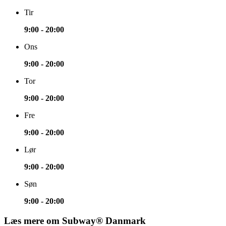
Tir
9:00 - 20:00
Ons
9:00 - 20:00
Tor
9:00 - 20:00
Fre
9:00 - 20:00
Lør
9:00 - 20:00
Søn
9:00 - 20:00
Læs mere om Subway® Danmark​​​​‌ ‍ ​‍​‍‌‍ ‌ ​‍‌‍‍‌‌‍‌ ‌‍‍‌‌‍ ‍​‍​‍​ ‍‍​‍​‍‌ ​ ‌‍​‌‌‍ ‍‌‍‍‌‌ ‌​‌ ‍‌​‍ ‍‌‍‍‌‌‍ ​‍​‍​‍ ​​‍​‍‌‍‍​‌ ​‍‌‍‌‌‌‍‌‍​‍​‍​ ‍‍​‍​‍‌‍‍​‌ ‌​‌ ‌​‌ ​​‌ ​ ​ ‍‍​‍ ​‍ ‌‍ ‍‌‍ ‌ ​‍‌‍‌​‌‍‍‌‌‍​ ​‍ ‌‌‍​‍‌‍‍‌‌ ‌​‌‍‌‌‌ ​ ​‍ ‌‌‍‌ ‌ ​‍‌‍ ‌ ‌‌‌ ​​​‍ ‌‌ ​ ‌ ‌​‌ ‌‌‌‍‌​‌‍‍‌‌‍ ​‍ ‍‌ ‌‍‌‍‌‌‌ ​‍‌‍​ ‌‍‌‌‌‍ ​​‍ ‍‌‍​‌‌ ​​‌ ​​​‍ ‌‍‍‌‌‍ ‍‌ ‌​‌‍‌‌‌‍ ‍‌ ‌​​‍ ‌‍‌‌‌‍‌​‌‍‍‌‌ ‌​​‍ ‌‍ ‌‌‍ ‌‍‌​‌‍‌‌​ ‌‌ ​​‌ ​‍‌‍‌‌‌ ​ ‌‍‌‌‌‍ ‍‌ ‌​‌‍​‌‌ ‌​‌‍‍‌‌‍ ‌‍ ‍​ ‍ ‌‍‍‌‌‍‌​​ ‌​ ‌‍​ ​ ‌‍‌​​ ‌‌​ ​ ‌‍​‍​ ​‌​ ​​​‍ ‌​ ​‍​ ​‌​ ‌‌​ ​​​‍ ‌​ ‌​‌‍​ ‌‍​ ​ ​​​‍ ‌​ ‍​‌‍‌‌​ ‍‌​ ​‍​‍ ‌​ ‌ ‌‍‌‌​ ​‍​ ​‌​ ​‍​ ​ ​ ​ ‌‍‌‍‌‍​‍​ ‌‌​ ‍​‌‍​‌​ ‍ ‌ ‌​‌ ‍‌‌ ​​‌‍‌‌​ ‌‌ ‌ ‌‍‌‌‌‍​‍‌ ​ ‌‍‍‌‌ ‌​‌‍‌‌‌​‌‍‌‍ ‌‍ ‌ ‌​‌‍‌‌‌ ​‍​ ‍ ‌ ​​‌‍​‌‌ ‌​‌‍‍​​ ‌‌ ‌​‌‍‍‌‌ ‌​‌‍ ​‌‍‌‌​‍‌‌​ ‌‌‌​​‍‌‌ ‌‍‍ ‌‍‌‌‌ ‍‌​‍‌‌​ ​ ‌​‌​​‍‌‌​ ​ ‌​‌​​‍‌‌​ ​‍​ ​‍‌‍‌​‌‍​‌​‍‌‌​ ​‍​ ​‍​‍‌‌​ ‌‌‌​‌​​‍ ‍‌ ‌‍‌‍​‌‌‍ ​‌ ‌‌‌‍‌‌​ ‌‍​‍‌‍​‌‌ ​ ‌‍‌‌‌‌‌‌‌ ​‍‌‍ ​​ ‌‌‍‍​‌ ‌​‌ ‌​‌ ​​‌ ​ ​‍‌‌​ ​ ‌​​‌​‍‌‌​ ​‍‌​‌‍​‍‌‌​ ​‍‌​‌‍‌‍ ‍‌‍ ‌ ​‍‌‍‌​‌‍‍‌‌‍​ ​‍ ‌‌‍​‍‌‍‍‌‌ ‌​‌‍‌‌‌ ​ ​‍ ‌‌‍‌ ‌ ​‍‌‍ ‌ ‌‌‌ ​​​‍ ‌‌ ​ ‌ ‌​‌ ‌‌‌‍‌​‌‍‍‌‌‍ ​‍ ‍‌ ‌‍‌‍‌‌‌ ​‍‌‍​ ‌‍‌‌‌‍ ​​‍ ‍‌‍​‌‌ ​​‌ ​​​‍‌‍‌‍‍‌‌‍‌​​ ‌​ ‌‍​ ​ ‌‍‌​​ ‌‌​ ​ ‌‍​‍​ ​‌​ ​​​‍ ‌​ ​‍​ ​‌​ ‌‌​ ​​​‍ ‌​ ‌​‌‍​ ‌‍​ ​ ​​​‍ ‌​ ‍​‌‍‌‌​ ‍‌​ ​‍​‍ ‌​ ‌ ‌‍‌‌​ ​‍​ ​‌​ ​‍​ ​ ​ ​ ‌‍‌‍‌‍​‍​ ‌‌​ ‍​‌‍​‌​‍‌‍‌ ‌​‌ ‍‌‌ ​​‌‍‌‌​ ‌‌ ‌ ‌‍‌‌‌‍​‍‌ ​ ‌‍‍‌‌ ‌​‌‍‌‌‌​‌‍‌‍ ‌‍ ‌ ‌​‌‍‌‌‌ ​‍​‍‌‍‌ ​​‌‍​‌‌ ‌​‌‍‍​​ ‌‌ ‌​‌‍‍‌‌ ‌​‌‍ ​‌‍‌‌​‍‌‌​ ‌‌‌​​‍‌‌ ‌‍‍ ‌‍‌‌‌ ‍‌​‍‌‌​ ​ ‌​‌​​‍‌‌​ ​ ‌​‌​​‍‌‌​ ​‍​ ​‍‌‍‌​‌‍​‌​‍‌‌​ ​‍​ ​‍​‍‌‌​ ‌‌‌​‌​​‍ ‍‌ ‌‍‌‍​‌‌‍ ​‌ ‌‌‌‍‌‌​‍‌‍‌ ​​‌‍‌‌‌ ​‍‌ ​ ‌ ​​‌‍‌‌‌‍​ ‌ ‌​‌‍‍‌‌ ‌‍‌‍‌‌​ ‌‌ ​​‌ ‌‌‌‍​‍‌‍ ​‌‍‍‌‌ ​ ‌‍‍​‌‍‌‌‌‍‌​​‍​‍‌ ‌