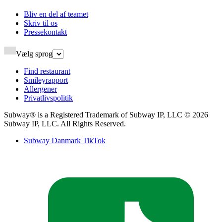
Bliv en del af teamet​​​​‌ ‍ ​‍​‍‌‍ ‌ ​‍‌‍‍‌‌‍‌ ‌‍‍‌‌‍ ‍​‍​‍​ ‍‍​‍​‍‌ ​ ‌‍​‌‌‍ ‍‌‍‍‌‌ ‌​‌ ‍‌​‍ ‍‌‍‍‌‌‍ ​‍​‍​‍ ​​‍​‍‌‍‍​‌ ​‍‌‍‌‌‌‍‌‍​‍​‍​ ‍‍​‍​‍‌‍‍​‌ ‌​‌ ‌​‌ ​​‌ ​ ​ ‍‍​‍ ​‍ ‌‍ ‍‌‍ ‌ ​‍‌‍‌​‌‍‍‌‌‍​ ​‍ ‌‌‍​‍‌‍‍‌‌ ‌​‌‍‌‌‌ ​ ​‍ ‌‌‍‌ ‌ ​‍‌‍ ‌ ‌‌‌ ​​​‍ ‌‌ ​ ‌ ‌​‌ ‌‌‌‍‌​‌‍‍‌‌‍ ​‍ ‍‌ ‌‍‌‍‌‌‌ ​‍‌‍​ ‌‍‌‌‌‍ ​​‍ ‍‌‍​‌‌ ​​‌ ​​​‍ ‌‍‍‌‌‍ ‍‌ ‌​‌‍‌‌‌‍ ‍‌ ‌​​‍ ‌‍‌‌‌‍‌​‌‍‍‌‌ ‌​​‍ ‌‍ ‌‌‍ ‌‍‌​‌‍‌‌​ ‌‌ ​​‌ ​‍‌‍‌‌‌ ​ ‌‍‌‌‌‍ ‍‌ ‌​‌‍​‌‌ ‌​‌‍‍‌‌‍ ‌‍ ‍​ ‍ ‌‍‍‌‌‍‌​​ ‌‌‍‌​​ ‍​​ ​​‌‍‌​​ ​‌‌‍‌‍‌‍​‌​ ‌ ​‍ ‌‌‍​‌​ ​‍​ ‍​​ ‍‌​‍ ‌​ ‌​‌‍‌‌​ ​ ​ ​‌​‍ ‌‌‍​‍​ ​‌‌‍‌​​ ‌‍​‍ ‌​ ‌‍​ ‌​​ ‌‍​ ​‍​ ‌‍​ ‌‌​ ‍​​ ‌ ​ ‌‌​ ​‍​ ‌‍​ ‌‌​ ‍ ‌ ‌​‌ ‍‌‌ ​​‌‍‌‌​ ‌‌ ‌ ‌‍‌‌‌‍​‍‌ ​ ‌‍‍‌‌ ‌​‌‍‌‌‌​ ‍‌‍​‌‌ ‌‍‌‍‍‌‌‍‌ ‌‍​‌‌ ‌​‌‍‍‌‌‍ ‌‍ ‍‌​‍‌‌ ‌​‌‍‌‌‌‍ ‌​ ‍ ‌ ​​‌‍​‌‌ ‌​‌‍‍​​ ‌‌‍ ​‌‍​‌‌‍​‍‌‍‌‌‌‍ ​​‍‌‌​ ‌‌‌​​‍‌‌ ‌‍‍ ‌‍‌‌‌ ‍‌​‍‌‌​ ​ ‌​‌​​‍‌‌​ ​ ‌​‌​​‍‌‌​ ​‍​ ​‍‌‍‌​‌‍​‌​‍‌‌​ ​‍​ ​‍​‍‌‌​ ‌‌‌​‌​​‍ ‍‌ ‌‍‌‍​‌‌‍ ​‌ ‌‌‌‍‌‌​ ‌‍​‍‌‍​‌‌ ​ ‌‍‌‌‌‌‌‌‌ ​‍‌‍ ​​ ‌‌‍‍​‌ ‌​‌ ‌​‌ ​​‌ ​ ​‍‌‌​ ​ ‌​​‌​‍‌‌​ ​‍‌​‌‍​‍‌‌​ ​‍‌​‌‍‌‍ ‍‌‍ ‌ ​‍‌‍‌​‌‍‍‌‌‍​ ​‍ ‌‌‍​‍‌‍‍‌‌ ‌​‌‍‌‌‌ ​ ​‍ ‌‌‍‌ ‌ ​‍‌‍ ‌ ‌‌‌ ​​​‍ ‌‌ ​ ‌ ‌​‌ ‌‌‌‍‌​‌‍‍‌‌‍ ​‍ ‍‌ ‌‍‌‍‌‌‌ ​‍‌‍​ ‌‍‌‌‌‍ ​​‍ ‍‌‍​‌‌ ​​‌ ​​​‍‌‍‌‍‍‌‌‍‌​​ ‌‌‍‌​​ ‍​​ ​​‌‍‌​​ ​‌‌‍‌‍‌‍​‌​ ‌ ​‍ ‌‌‍​‌​ ​‍​ ‍​​ ‍‌​‍ ‌​ ‌​‌‍‌‌​ ​ ​ ​‌​‍ ‌‌‍​‍​ ​‌‌‍‌​​ ‌‍​‍ ‌​ ‌‍​ ‌​​ ‌‍​ ​‍​ ‌‍​ ‌‌​ ‍​​ ‌ ​ ‌‌​ ​‍​ ‌‍​ ‌‌​‍‌‍‌ ‌​‌ ‍‌‌ ​​‌‍‌‌​ ‌‌ ‌ ‌‍‌‌‌‍​‍‌ ​ ‌‍‍‌‌ ‌​‌‍‌‌‌​ ‍‌‍​‌‌ ‌‍‌‍‍‌‌‍‌ ‌‍​‌‌ ‌​‌‍‍‌‌‍ ‌‍ ‍‌​‍‌‌ ‌​‌‍‌‌‌‍ ‌​‍‌‍‌ ​​‌‍​‌‌ ‌​‌‍‍​​ ‌‌‍ ​‌‍​‌‌‍​‍‌‍‌‌‌‍ ​​‍‌‌​ ‌‌‌​​‍‌‌ ‌‍‍ ‌‍‌‌‌ ‍‌​‍‌‌​ ​ ‌​‌​​‍‌‌​ ​ ‌​‌​​‍‌‌​ ​‍​ ​‍‌‍‌​‌‍​‌​‍‌‌​ ​‍​ ​‍​‍‌‌​ ‌‌‌​‌​​‍ ‍‌ ‌‍‌‍​‌‌‍ ​‌ ‌‌‌‍‌‌​‍‌‍‌ ​​‌‍‌‌‌ ​‍‌ ​ ‌ ​​‌‍‌‌‌‍​ ‌ ‌​‌‍‍‌‌ ‌‍‌‍‌‌​ ‌‌ ​​‌ ‌‌‌‍​‍‌‍ ​‌‍‍‌‌ ​ ‌‍‍​‌‍‌‌‌‍‌​​‍​‍‌ ‌
Skriv til os​​​​‌ ‍ ​‍​‍‌‍ ‌ ​‍‌‍‍‌‌‍‌ ‌‍‍‌‌‍ ‍​‍​‍​ ‍‍​‍​‍‌ ​ ‌‍​‌‌‍ ‍‌‍‍‌‌ ‌​‌ ‍‌​‍ ‍‌‍‍‌‌‍ ​‍​‍​‍ ​​‍​‍‌‍‍​‌ ​‍‌‍‌‌‌‍‌‍​‍​‍​ ‍‍​‍​‍‌‍‍​‌ ‌​‌ ‌​‌ ​​‌ ​ ​ ‍‍​‍ ​‍ ‌‍ ‍‌‍ ‌ ​‍‌‍‌​‌‍‍‌‌‍​ ​‍ ‌‌‍​‍‌‍‍‌‌ ‌​‌‍‌‌‌ ​ ​‍ ‌‌‍‌ ‌ ​‍‌‍ ‌ ‌‌‌ ​​​‍ ‌‌ ​ ‌ ‌​‌ ‌‌‌‍‌​‌‍‍‌‌‍ ​‍ ‍‌ ‌‍‌‍‌‌‌ ​‍‌‍​ ‌‍‌‌‌‍ ​​‍ ‍‌‍​‌‌ ​​‌ ​​​‍ ‌‍‍‌‌‍ ‍‌ ‌​‌‍‌‌‌‍ ‍‌ ‌​​‍ ‌‍‌‌‌‍‌​‌‍‍‌‌ ‌​​‍ ‌‍ ‌‌‍ ‌‍‌​‌‍‌‌​ ‌‌ ​​‌ ​‍‌‍‌‌‌ ​ ‌‍‌‌‌‍ ‍‌ ‌​‌‍​‌‌ ‌​‌‍‍‌‌‍ ‌‍ ‍​ ‍ ‌‍‍‌‌‍‌​​ ‌‌‍​‍​ ‌ ​ ​‍‌‍‌‍​ ​​‌‍​‌​ ​‍​ ‌‍​‍ ‌​ ​​‌‍​ ​ ‌ ​ ​‍​‍ ‌​ ‌​‌‍‌​​ ‌ ​ ‌‍​‍ ‌‌‍​‍​ ‌​​ ‌ ‌‍‌‌​‍ ‌​ ​ ​ ‍‌‌‍​‌‌‍‌‍‌‍​‌​ ​‍​ ​‍‌‍​ ‌‍‌‍‌‍‌‍​ ‌‍​ ​‌​ ‍ ‌ ‌​‌ ‍‌‌ ​​‌‍‌‌​ ‌‌ ‌ ‌‍‌‌‌‍​‍‌ ​ ‌‍‍‌‌ ‌​‌‍‌‌‌​ ‍‌‍​‌‌ ‌‍‌‍‍‌‌‍‌ ‌‍​‌‌ ‌​‌‍‍‌‌‍ ‌‍ ‍‌​‍‌‌ ‌​‌‍‌‌‌‍ ‌​ ‍ ‌ ​​‌‍​‌‌ ‌​‌‍‍​​ ‌‌‍ ​‌‍​‌‌‍​‍‌‍‌‌‌‍ ​​‍‌‌​ ‌‌‌​​‍‌‌ ‌‍‍ ‌‍‌‌‌ ‍‌​‍‌‌​ ​ ‌​‌​​‍‌‌​ ​ ‌​‌​​‍‌‌​ ​‍​ ​‍‌‍‌​‌‍​‌​‍‌‌​ ​‍​ ​‍​‍‌‌​ ‌‌‌​‌​​‍ ‍‌ ‌‍‌‍​‌‌‍ ​‌ ‌‌‌‍‌‌​ ‌‍​‍‌‍​‌‌ ​ ‌‍‌‌‌‌‌‌‌ ​‍‌‍ ​​ ‌‌‍‍​‌ ‌​‌ ‌​‌ ​​‌ ​ ​‍‌‌​ ​ ‌​​‌​‍‌‌​ ​‍‌​‌‍​‍‌‌​ ​‍‌​‌‍‌‍ ‍‌‍ ‌ ​‍‌‍‌​‌‍‍‌‌‍​ ​‍ ‌‌‍​‍‌‍‍‌‌ ‌​‌‍‌‌‌ ​ ​‍ ‌‌‍‌ ‌ ​‍‌‍ ‌ ‌‌‌ ​​​‍ ‌‌ ​ ‌ ‌​‌ ‌‌‌‍‌​‌‍‍‌‌‍ ​‍ ‍‌ ‌‍‌‍‌‌‌ ​‍‌‍​ ‌‍‌‌‌‍ ​​‍ ‍‌‍​‌‌ ​​‌ ​​​‍‌‍‌‍‍‌‌‍‌​​ ‌‌‍​‍​ ‌ ​ ​‍‌‍‌‍​ ​​‌‍​‌​ ​‍​ ‌‍​‍ ‌​ ​​‌‍​ ​ ‌ ​ ​‍​‍ ‌​ ‌​‌‍‌​​ ‌ ​ ‌‍​‍ ‌‌‍​‍​ ‌​​ ‌ ‌‍‌‌​‍ ‌​ ​ ​ ‍‌‌‍​‌‌‍‌‍‌‍​‌​ ​‍​ ​‍‌‍​ ‌‍‌‍‌‍‌‍​ ‌‍​ ​‌​‍‌‍‌ ‌​‌ ‍‌‌ ​​‌‍‌‌​ ‌‌ ‌ ‌‍‌‌‌‍​‍‌ ​ ‌‍‍‌‌ ‌​‌‍‌‌‌​ ‍‌‍​‌‌ ‌‍‌‍‍‌‌‍‌ ‌‍​‌‌ ‌​‌‍‍‌‌‍ ‌‍ ‍‌​‍‌‌ ‌​‌‍‌‌‌‍ ‌​‍‌‍‌ ​​‌‍​‌‌ ‌​‌‍‍​​ ‌‌‍ ​‌‍​‌‌‍​‍‌‍‌‌‌‍ ​​‍‌‌​ ‌‌‌​​‍‌‌ ‌‍‍ ‌‍‌‌‌ ‍‌​‍‌‌​ ​ ‌​‌​​‍‌‌​ ​ ‌​‌​​‍‌‌​ ​‍​ ​‍‌‍‌​‌‍​‌​‍‌‌​ ​‍​ ​‍​‍‌‌​ ‌‌‌​‌​​‍ ‍‌ ‌‍‌‍​‌‌‍ ​‌ ‌‌‌‍‌‌​‍‌‍‌ ​​‌‍‌‌‌ ​‍‌ ​ ‌ ​​‌‍‌‌‌‍​ ‌ ‌​‌‍‍‌‌ ‌‍‌‍‌‌​ ‌‌ ​​‌ ‌‌‌‍​‍‌‍ ​‌‍‍‌‌ ​ ‌‍‍​‌‍‌‌‌‍‌​​‍​‍‌ ‌
Pressekontakt​​​​‌ ‍ ​‍​‍‌‍ ‌ ​‍‌‍‍‌‌‍‌ ‌‍‍‌‌‍ ‍​‍​‍​ ‍‍​‍​‍‌ ​ ‌‍​‌‌‍ ‍‌‍‍‌‌ ‌​‌ ‍‌​‍ ‍‌‍‍‌‌‍ ​‍​‍​‍ ​​‍​‍‌‍‍​‌ ​‍‌‍‌‌‌‍‌‍​‍​‍​ ‍‍​‍​‍‌‍‍​‌ ‌​‌ ‌​‌ ​​‌ ​ ​ ‍‍​‍ ​‍ ‌‍ ‍‌‍ ‌ ​‍‌‍‌​‌‍‍‌‌‍​ ​‍ ‌‌‍​‍‌‍‍‌‌ ‌​‌‍‌‌‌ ​ ​‍ ‌‌‍‌ ‌ ​‍‌‍ ‌ ‌‌‌ ​​​‍ ‌‌ ​ ‌ ‌​‌ ‌‌‌‍‌​‌‍‍‌‌‍ ​‍ ‍‌ ‌‍‌‍‌‌‌ ​‍‌‍​ ‌‍‌‌‌‍ ​​‍ ‍‌‍​‌‌ ​​‌ ​​​‍ ‌‍‍‌‌‍ ‍‌ ‌​‌‍‌‌‌‍ ‍‌ ‌​​‍ ‌‍‌‌‌‍‌​‌‍‍‌‌ ‌​​‍ ‌‍ ‌‌‍ ‌‍‌​‌‍‌‌​ ‌‌ ​​‌ ​‍‌‍‌‌‌ ​ ‌‍‌‌‌‍ ‍‌ ‌​‌‍​‌‌ ‌​‌‍‍‌‌‍ ‌‍ ‍​ ‍ ‌‍‍‌‌‍‌​​ ‌​ ‌‍​ ‌​​ ​ ‌‍‌​​ ‍‌​ ‍‌​ ‌‌‌‍‌‍​‍ ‌​ ​​‌‍‌‍‌‍​‌​ ‌‍​‍ ‌​ ‌​‌‍‌‍​ ‌‌​ ‌​​‍ ‌‌‍​‌​ ​ ​ ​‍​ ‌ ​‍ ‌​ ​‍‌‍‌‌‌‍‌‍‌‍​‌​ ​‍​ ​‍​ ​ ​ ‌ ‌‍‌‌​ ​​​ ​​​ ‌ ​ ‍ ‌ ‌​‌ ‍‌‌ ​​‌‍‌‌​ ‌‌ ‌ ‌‍‌‌‌‍​‍‌ ​ ‌‍‍‌‌ ‌​‌‍‌‌‌​ ‍‌‍​‌‌ ‌‍‌‍‍‌‌‍‌ ‌‍​‌‌ ‌​‌‍‍‌‌‍ ‌‍ ‍‌​‍‌‌ ‌​‌‍‌‌‌‍ ‌​ ‍ ‌ ​​‌‍​‌‌ ‌​‌‍‍​​ ‌‌‍ ​‌‍​‌‌‍​‍‌‍‌‌‌‍ ​​‍‌‌​ ‌‌‌​​‍‌‌ ‌‍‍ ‌‍‌‌‌ ‍‌​‍‌‌​ ​ ‌​‌​​‍‌‌​ ​ ‌​‌​​‍‌‌​ ​‍​ ​‍‌‍‌​‌‍​‌​‍‌‌​ ​‍​ ​‍​‍‌‌​ ‌‌‌​‌​​‍ ‍‌ ‌‍‌‍​‌‌‍ ​‌ ‌‌‌‍‌‌​ ‌‍​‍‌‍​‌‌ ​ ‌‍‌‌‌‌‌‌‌ ​‍‌‍ ​​ ‌‌‍‍​‌ ‌​‌ ‌​‌ ​​‌ ​ ​‍‌‌​ ​ ‌​​‌​‍‌‌​ ​‍‌​‌‍​‍‌‌​ ​‍‌​‌‍‌‍ ‍‌‍ ‌ ​‍‌‍‌​‌‍‍‌‌‍​ ​‍ ‌‌‍​‍‌‍‍‌‌ ‌​‌‍‌‌‌ ​ ​‍ ‌‌‍‌ ‌ ​‍‌‍ ‌ ‌‌‌ ​​​‍ ‌‌ ​ ‌ ‌​‌ ‌‌‌‍‌​‌‍‍‌‌‍ ​‍ ‍‌ ‌‍‌‍‌‌‌ ​‍‌‍​ ‌‍‌‌‌‍ ​​‍ ‍‌‍​‌‌ ​​‌ ​​​‍‌‍‌‍‍‌‌‍‌​​ ‌​ ‌‍​ ‌​​ ​ ‌‍‌​​ ‍‌​ ‍‌​ ‌‌‌‍‌‍​‍ ‌​ ​​‌‍‌‍‌‍​‌​ ‌‍​‍ ‌​ ‌​‌‍‌‍​ ‌‌​ ‌​​‍ ‌‌‍​‌​ ​ ​ ​‍​ ‌ ​‍ ‌​ ​‍‌‍‌‌‌‍‌‍‌‍​‌​ ​‍​ ​‍​ ​ ​ ‌ ‌‍‌‌​ ​​​ ​​​ ‌ ​‍‌‍‌ ‌​‌ ‍‌‌ ​​‌‍‌‌​ ‌‌ ‌ ‌‍‌‌‌‍​‍‌ ​ ‌‍‍‌‌ ‌​‌‍‌‌‌​ ‍‌‍​‌‌ ‌‍‌‍‍‌‌‍‌ ‌‍​‌‌ ‌​‌‍‍‌‌‍ ‌‍ ‍‌​‍‌‌ ‌​‌‍‌‌‌‍ ‌​‍‌‍‌ ​​‌‍​‌‌ ‌​‌‍‍​​ ‌‌‍ ​‌‍​‌‌‍​‍‌‍‌‌‌‍ ​​‍‌‌​ ‌‌‌​​‍‌‌ ‌‍‍ ‌‍‌‌‌ ‍‌​‍‌‌​ ​ ‌​‌​​‍‌‌​ ​ ‌​‌​​‍‌‌​ ​‍​ ​‍‌‍‌​‌‍​‌​‍‌‌​ ​‍​ ​‍​‍‌‌​ ‌‌‌​‌​​‍ ‍‌ ‌‍‌‍​‌‌‍ ​‌ ‌‌‌‍‌‌​‍‌‍‌ ​​‌‍‌‌‌ ​‍‌ ​ ‌ ​​‌‍‌‌‌‍​ ‌ ‌​‌‍‍‌‌ ‌‍‌‍‌‌​ ‌‌ ​​‌ ‌‌‌‍​‍‌‍ ​‌‍‍‌‌ ​ ‌‍‍​‌‍‌‌‌‍‌​​‍​‍‌ ‌
Vælg sprog
Find restaurant​​​​‌ ‍ ​‍​‍‌‍ ‌ ​‍‌‍‍‌‌‍‌ ‌‍‍‌‌‍ ‍​‍​‍​ ‍‍​‍​‍‌ ​ ‌‍​‌‌‍ ‍‌‍‍‌‌ ‌​‌ ‍‌​‍ ‍‌‍‍‌‌‍ ​‍​‍​‍ ​​‍​‍‌‍‍​‌ ​‍‌‍‌‌‌‍‌‍​‍​‍​ ‍‍​‍​‍‌‍‍​‌ ‌​‌ ‌​‌ ​​‌ ​ ​ ‍‍​‍ ​‍ ‌‍ ‍‌‍ ‌ ​‍‌‍‌​‌‍‍‌‌‍​ ​‍ ‌‌‍​‍‌‍‍‌‌ ‌​‌‍‌‌‌ ​ ​‍ ‌‌‍‌ ‌ ​‍‌‍ ‌ ‌‌‌ ​​​‍ ‌‌ ​ ‌ ‌​‌ ‌‌‌‍‌​‌‍‍‌‌‍ ​‍ ‍‌ ‌‍‌‍‌‌‌ ​‍‌‍​ ‌‍‌‌‌‍ ​​‍ ‍‌‍​‌‌ ​​‌ ​​​‍ ‌‍‍‌‌‍ ‍‌ ‌​‌‍‌‌‌‍ ‍‌ ‌​​‍ ‌‍‌‌‌‍‌​‌‍‍‌‌ ‌​​‍ ‌‍ ‌‌‍ ‌‍‌​‌‍‌‌​ ‌‌ ​​‌ ​‍‌‍‌‌‌ ​ ‌‍‌‌‌‍ ‍‌ ‌​‌‍​‌‌ ‌​‌‍‍‌‌‍ ‌‍ ‍​ ‍ ‌‍‍‌‌‍‌​​ ‌‌‍​‍​ ​‌​ ‌​​ ‌‍​ ‌ ​ ‍​​ ‍​​ ​‍​‍ ‌​ ‌‍​ ‌‌​ ‌​‌‍‌‍​‍ ‌​ ‌​​ ‌‍​ ​‌​ ‌‍​‍ ‌​ ‍‌​ ‍‌​ ‌‌​ ‌‌​‍ ‌‌‍‌‍​ ‍​‌‍​‍‌‍‌​​ ‍‌​ ​‌‌‍​‍​ ‍​​ ‍​‌‍‌‌​ ​ ​ ‍​​ ‍ ‌ ‌​‌ ‍‌‌ ​​‌‍‌‌​ ‌‌ ‌ ‌‍‌‌‌‍​‍‌ ​ ‌‍‍‌‌ ‌​‌‍‌‌‌​ ‍‌‍​‌‌ ‌‍‌‍‍‌‌‍‌ ‌‍​‌‌ ‌​‌‍‍‌‌‍ ‌‍ ‍‌​‍‌‌ ‌​‌‍‌‌‌‍ ‌​ ‍ ‌ ​​‌‍​‌‌ ‌​‌‍‍​​ ‌‌‍ ​‌‍​‌‌‍​‍‌‍‌‌‌‍ ​​‍‌‌​ ‌‌‌​​‍‌‌ ‌‍‍ ‌‍‌‌‌ ‍‌​‍‌‌​ ​ ‌​‌​​‍‌‌​ ​ ‌​‌​​‍‌‌​ ​‍​ ​‍‌‍‌​‌‍​‌​‍‌‌​ ​‍​ ​‍​‍‌‌​ ‌‌‌​‌​​‍ ‍‌ ‌‍‌‍​‌‌‍ ​‌ ‌‌‌‍‌‌​ ‌‍​‍‌‍​‌‌ ​ ‌‍‌‌‌‌‌‌‌ ​‍‌‍ ​​ ‌‌‍‍​‌ ‌​‌ ‌​‌ ​​‌ ​ ​‍‌‌​ ​ ‌​​‌​‍‌‌​ ​‍‌​‌‍​‍‌‌​ ​‍‌​‌‍‌‍ ‍‌‍ ‌ ​‍‌‍‌​‌‍‍‌‌‍​ ​‍ ‌‌‍​‍‌‍‍‌‌ ‌​‌‍‌‌‌ ​ ​‍ ‌‌‍‌ ‌ ​‍‌‍ ‌ ‌‌‌ ​​​‍ ‌‌ ​ ‌ ‌​‌ ‌‌‌‍‌​‌‍‍‌‌‍ ​‍ ‍‌ ‌‍‌‍‌‌‌ ​‍‌‍​ ‌‍‌‌‌‍ ​​‍ ‍‌‍​‌‌ ​​‌ ​​​‍‌‍‌‍‍‌‌‍‌​​ ‌‌‍​‍​ ​‌​ ‌​​ ‌‍​ ‌ ​ ‍​​ ‍​​ ​‍​‍ ‌​ ‌‍​ ‌‌​ ‌​‌‍‌‍​‍ ‌​ ‌​​ ‌‍​ ​‌​ ‌‍​‍ ‌​ ‍‌​ ‍‌​ ‌‌​ ‌‌​‍ ‌‌‍‌‍​ ‍​‌‍​‍‌‍‌​​ ‍‌​ ​‌‌‍​‍​ ‍​​ ‍​‌‍‌‌​ ​ ​ ‍​​‍‌‍‌ ‌​‌ ‍‌‌ ​​‌‍‌‌​ ‌‌ ‌ ‌‍‌‌‌‍​‍‌ ​ ‌‍‍‌‌ ‌​‌‍‌‌‌​ ‍‌‍​‌‌ ‌‍‌‍‍‌‌‍‌ ‌‍​‌‌ ‌​‌‍‍‌‌‍ ‌‍ ‍‌​‍‌‌ ‌​‌‍‌‌‌‍ ‌​‍‌‍‌ ​​‌‍​‌‌ ‌​‌‍‍​​ ‌‌‍ ​‌‍​‌‌‍​‍‌‍‌‌‌‍ ​​‍‌‌​ ‌‌‌​​‍‌‌ ‌‍‍ ‌‍‌‌‌ ‍‌​‍‌‌​ ​ ‌​‌​​‍‌‌​ ​ ‌​‌​​‍‌‌​ ​‍​ ​‍‌‍‌​‌‍​‌​‍‌‌​ ​‍​ ​‍​‍‌‌​ ‌‌‌​‌​​‍ ‍‌ ‌‍‌‍​‌‌‍ ​‌ ‌‌‌‍‌‌​‍‌‍‌ ​​‌‍‌‌‌ ​‍‌ ​ ‌ ​​‌‍‌‌‌‍​ ‌ ‌​‌‍‍‌‌ ‌‍‌‍‌‌​ ‌‌ ​​‌ ‌‌‌‍​‍‌‍ ​‌‍‍‌‌ ​ ‌‍‍​‌‍‌‌‌‍‌​​‍​‍‌ ‌
Smileyrapport​​​​‌ ‍ ​‍​‍‌‍ ‌ ​‍‌‍‍‌‌‍‌ ‌‍‍‌‌‍ ‍​‍​‍​ ‍‍​‍​‍‌ ​ ‌‍​‌‌‍ ‍‌‍‍‌‌ ‌​‌ ‍‌​‍ ‍‌‍‍‌‌‍ ​‍​‍​‍ ​​‍​‍‌‍‍​‌ ​‍‌‍‌‌‌‍‌‍​‍​‍​ ‍‍​‍​‍‌‍‍​‌ ‌​‌ ‌​‌ ​​‌ ​ ​ ‍‍​‍ ​‍ ‌‍ ‍‌‍ ‌ ​‍‌‍‌​‌‍‍‌‌‍​ ​‍ ‌‌‍​‍‌‍‍‌‌ ‌​‌‍‌‌‌ ​ ​‍ ‌‌‍‌ ‌ ​‍‌‍ ‌ ‌‌‌ ​​​‍ ‌‌ ​ ‌ ‌​‌ ‌‌‌‍‌​‌‍‍‌‌‍ ​‍ ‍‌ ‌‍‌‍‌‌‌ ​‍‌‍​ ‌‍‌‌‌‍ ​​‍ ‍‌‍​‌‌ ​​‌ ​​​‍ ‌‍‍‌‌‍ ‍‌ ‌​‌‍‌‌‌‍ ‍‌ ‌​​‍ ‌‍‌‌‌‍‌​‌‍‍‌‌ ‌​​‍ ‌‍ ‌‌‍ ‌‍‌​‌‍‌‌​ ‌‌ ​​‌ ​‍‌‍‌‌‌ ​ ‌‍‌‌‌‍ ‍‌ ‌​‌‍​‌‌ ‌​‌‍‍‌‌‍ ‌‍ ‍​ ‍ ‌‍‍‌‌‍‌​​ ‌‌‍​‍​ ‌ ​ ​​‌‍‌‍‌‍‌‌​ ‍​‌‍‌‌​ ‌‍​‍ ‌‌‍​ ‌‍‌‌‌‍‌​​ ‌‍​‍ ‌​ ‌​‌‍​‍​ ​ ​ ​‌​‍ ‌​ ‍‌​ ​​‌‍‌‌​ ‌‍​‍ ‌​ ‌‍​ ​ ‌‍‌‌​ ​ ​ ​​‌‍​ ​ ‍‌​ ​​​ ‌​​ ​ ​ ​‍​ ‍​​ ‍ ‌ ‌​‌ ‍‌‌ ​​‌‍‌‌​ ‌‌ ‌ ‌‍‌‌‌‍​‍‌ ​ ‌‍‍‌‌ ‌​‌‍‌‌‌​ ‍‌‍​‌‌ ‌‍‌‍‍‌‌‍‌ ‌‍​‌‌ ‌​‌‍‍‌‌‍ ‌‍ ‍‌​‍‌‌ ‌​‌‍‌‌‌‍ ‌​ ‍ ‌ ​​‌‍​‌‌ ‌​‌‍‍​​ ‌‌‍ ​‌‍​‌‌‍​‍‌‍‌‌‌‍ ​​‍‌‌​ ‌‌‌​​‍‌‌ ‌‍‍ ‌‍‌‌‌ ‍‌​‍‌‌​ ​ ‌​‌​​‍‌‌​ ​ ‌​‌​​‍‌‌​ ​‍​ ​‍‌‍‌​‌‍​‌​‍‌‌​ ​‍​ ​‍​‍‌‌​ ‌‌‌​‌​​‍ ‍‌ ‌‍‌‍​‌‌‍ ​‌ ‌‌‌‍‌‌​ ‌‍​‍‌‍​‌‌ ​ ‌‍‌‌‌‌‌‌‌ ​‍‌‍ ​​ ‌‌‍‍​‌ ‌​‌ ‌​‌ ​​‌ ​ ​‍‌‌​ ​ ‌​​‌​‍‌‌​ ​‍‌​‌‍​‍‌‌​ ​‍‌​‌‍‌‍ ‍‌‍ ‌ ​‍‌‍‌​‌‍‍‌‌‍​ ​‍ ‌‌‍​‍‌‍‍‌‌ ‌​‌‍‌‌‌ ​ ​‍ ‌‌‍‌ ‌ ​‍‌‍ ‌ ‌‌‌ ​​​‍ ‌‌ ​ ‌ ‌​‌ ‌‌‌‍‌​‌‍‍‌‌‍ ​‍ ‍‌ ‌‍‌‍‌‌‌ ​‍‌‍​ ‌‍‌‌‌‍ ​​‍ ‍‌‍​‌‌ ​​‌ ​​​‍‌‍‌‍‍‌‌‍‌​​ ‌‌‍​‍​ ‌ ​ ​​‌‍‌‍‌‍‌‌​ ‍​‌‍‌‌​ ‌‍​‍ ‌‌‍​ ‌‍‌‌‌‍‌​​ ‌‍​‍ ‌​ ‌​‌‍​‍​ ​ ​ ​‌​‍ ‌​ ‍‌​ ​​‌‍‌‌​ ‌‍​‍ ‌​ ‌‍​ ​ ‌‍‌‌​ ​ ​ ​​‌‍​ ​ ‍‌​ ​​​ ‌​​ ​ ​ ​‍​ ‍​​‍‌‍‌ ‌​‌ ‍‌‌ ​​‌‍‌‌​ ‌‌ ‌ ‌‍‌‌‌‍​‍‌ ​ ‌‍‍‌‌ ‌​‌‍‌‌‌​ ‍‌‍​‌‌ ‌‍‌‍‍‌‌‍‌ ‌‍​‌‌ ‌​‌‍‍‌‌‍ ‌‍ ‍‌​‍‌‌ ‌​‌‍‌‌‌‍ ‌​‍‌‍‌ ​​‌‍​‌‌ ‌​‌‍‍​​ ‌‌‍ ​‌‍​‌‌‍​‍‌‍‌‌‌‍ ​​‍‌‌​ ‌‌‌​​‍‌‌ ‌‍‍ ‌‍‌‌‌ ‍‌​‍‌‌​ ​ ‌​‌​​‍‌‌​ ​ ‌​‌​​‍‌‌​ ​‍​ ​‍‌‍‌​‌‍​‌​‍‌‌​ ​‍​ ​‍​‍‌‌​ ‌‌‌​‌​​‍ ‍‌ ‌‍‌‍​‌‌‍ ​‌ ‌‌‌‍‌‌​‍‌‍‌ ​​‌‍‌‌‌ ​‍‌ ​ ‌ ​​‌‍‌‌‌‍​ ‌ ‌​‌‍‍‌‌ ‌‍‌‍‌‌​ ‌‌ ​​‌ ‌‌‌‍​‍‌‍ ​‌‍‍‌‌ ​ ‌‍‍​‌‍‌‌‌‍‌​​‍​‍‌ ‌
Allergener​​​​‌ ‍ ​‍​‍‌‍ ‌ ​‍‌‍‍‌‌‍‌ ‌‍‍‌‌‍ ‍​‍​‍​ ‍‍​‍​‍‌ ​ ‌‍​‌‌‍ ‍‌‍‍‌‌ ‌​‌ ‍‌​‍ ‍‌‍‍‌‌‍ ​‍​‍​‍ ​​‍​‍‌‍‍​‌ ​‍‌‍‌‌‌‍‌‍​‍​‍​ ‍‍​‍​‍‌‍‍​‌ ‌​‌ ‌​‌ ​​‌ ​ ​ ‍‍​‍ ​‍ ‌‍ ‍‌‍ ‌ ​‍‌‍‌​‌‍‍‌‌‍​ ​‍ ‌‌‍​‍‌‍‍‌‌ ‌​‌‍‌‌‌ ​ ​‍ ‌‌‍‌ ‌ ​‍‌‍ ‌ ‌‌‌ ​​​‍ ‌‌ ​ ‌ ‌​‌ ‌‌‌‍‌​‌‍‍‌‌‍ ​‍ ‍‌ ‌‍‌‍‌‌‌ ​‍‌‍​ ‌‍‌‌‌‍ ​​‍ ‍‌‍​‌‌ ​​‌ ​​​‍ ‌‍‍‌‌‍ ‍‌ ‌​‌‍‌‌‌‍ ‍‌ ‌​​‍ ‌‍‌‌‌‍‌​‌‍‍‌‌ ‌​​‍ ‌‍ ‌‌‍ ‌‍‌​‌‍‌‌​ ‌‌ ​​‌ ​‍‌‍‌‌‌ ​ ‌‍‌‌‌‍ ‍‌ ‌​‌‍​‌‌ ‌​‌‍‍‌‌‍ ‌‍ ‍​ ‍ ‌‍‍‌‌‍‌​​ ‌​ ‌​​ ‍​​ ‌ ‌‍​‍​ ‌​​ ​‌​ ​​‌‍‌​​‍ ‌‌‍‌​​ ‍​‌‍​‍‌‍​‍​‍ ‌​ ‌​‌‍‌‍​ ​​​ ‌​​‍ ‌‌‍​‍​ ‌ ​ ‌ ​ ​ ​‍ ‌​ ‌‍​ ‍‌‌‍‌‍​ ‌​​ ‍​‌‍​ ​ ​‌‌‍‌‍‌‍​ ‌‍‌‍​ ‌‍​ ‌‌​ ‍ ‌ ‌​‌ ‍‌‌ ​​‌‍‌‌​ ‌‌ ‌ ‌‍‌‌‌‍​‍‌ ​ ‌‍‍‌‌ ‌​‌‍‌‌‌​ ‍‌‍​‌‌ ‌‍‌‍‍‌‌‍‌ ‌‍​‌‌ ‌​‌‍‍‌‌‍ ‌‍ ‍‌​‍‌‌ ‌​‌‍‌‌‌‍ ‌​ ‍ ‌ ​​‌‍​‌‌ ‌​‌‍‍​​ ‌‌‍ ​‌‍​‌‌‍​‍‌‍‌‌‌‍ ​​‍‌‌​ ‌‌‌​​‍‌‌ ‌‍‍ ‌‍‌‌‌ ‍‌​‍‌‌​ ​ ‌​‌​​‍‌‌​ ​ ‌​‌​​‍‌‌​ ​‍​ ​‍‌‍‌​‌‍​‌​‍‌‌​ ​‍​ ​‍​‍‌‌​ ‌‌‌​‌​​‍ ‍‌ ‌‍‌‍​‌‌‍ ​‌ ‌‌‌‍‌‌​ ‌‍​‍‌‍​‌‌ ​ ‌‍‌‌‌‌‌‌‌ ​‍‌‍ ​​ ‌‌‍‍​‌ ‌​‌ ‌​‌ ​​‌ ​ ​‍‌‌​ ​ ‌​​‌​‍‌‌​ ​‍‌​‌‍​‍‌‌​ ​‍‌​‌‍‌‍ ‍‌‍ ‌ ​‍‌‍‌​‌‍‍‌‌‍​ ​‍ ‌‌‍​‍‌‍‍‌‌ ‌​‌‍‌‌‌ ​ ​‍ ‌‌‍‌ ‌ ​‍‌‍ ‌ ‌‌‌ ​​​‍ ‌‌ ​ ‌ ‌​‌ ‌‌‌‍‌​‌‍‍‌‌‍ ​‍ ‍‌ ‌‍‌‍‌‌‌ ​‍‌‍​ ‌‍‌‌‌‍ ​​‍ ‍‌‍​‌‌ ​​‌ ​​​‍‌‍‌‍‍‌‌‍‌​​ ‌​ ‌​​ ‍​​ ‌ ‌‍​‍​ ‌​​ ​‌​ ​​‌‍‌​​‍ ‌‌‍‌​​ ‍​‌‍​‍‌‍​‍​‍ ‌​ ‌​‌‍‌‍​ ​​​ ‌​​‍ ‌‌‍​‍​ ‌ ​ ‌ ​ ​ ​‍ ‌​ ‌‍​ ‍‌‌‍‌‍​ ‌​​ ‍​‌‍​ ​ ​‌‌‍‌‍‌‍​ ‌‍‌‍​ ‌‍​ ‌‌​‍‌‍‌ ‌​‌ ‍‌‌ ​​‌‍‌‌​ ‌‌ ‌ ‌‍‌‌‌‍​‍‌ ​ ‌‍‍‌‌ ‌​‌‍‌‌‌​ ‍‌‍​‌‌ ‌‍‌‍‍‌‌‍‌ ‌‍​‌‌ ‌​‌‍‍‌‌‍ ‌‍ ‍‌​‍‌‌ ‌​‌‍‌‌‌‍ ‌​‍‌‍‌ ​​‌‍​‌‌ ‌​‌‍‍​​ ‌‌‍ ​‌‍​‌‌‍​‍‌‍‌‌‌‍ ​​‍‌‌​ ‌‌‌​​‍‌‌ ‌‍‍ ‌‍‌‌‌ ‍‌​‍‌‌​ ​ ‌​‌​​‍‌‌​ ​ ‌​‌​​‍‌‌​ ​‍​ ​‍‌‍‌​‌‍​‌​‍‌‌​ ​‍​ ​‍​‍‌‌​ ‌‌‌​‌​​‍ ‍‌ ‌‍‌‍​‌‌‍ ​‌ ‌‌‌‍‌‌​‍‌‍‌ ​​‌‍‌‌‌ ​‍‌ ​ ‌ ​​‌‍‌‌‌‍​ ‌ ‌​‌‍‍‌‌ ‌‍‌‍‌‌​ ‌‌ ​​‌ ‌‌‌‍​‍‌‍ ​‌‍‍‌‌ ​ ‌‍‍​‌‍‌‌‌‍‌​​‍​‍‌ ‌
Privatlivspolitik​​​​‌ ‍ ​‍​‍‌‍ ‌ ​‍‌‍‍‌‌‍‌ ‌‍‍‌‌‍ ‍​‍​‍​ ‍‍​‍​‍‌ ​ ‌‍​‌‌‍ ‍‌‍‍‌‌ ‌​‌ ‍‌​‍ ‍‌‍‍‌‌‍ ​‍​‍​‍ ​​‍​‍‌‍‍​‌ ​‍‌‍‌‌‌‍‌‍​‍​‍​ ‍‍​‍​‍‌‍‍​‌ ‌​‌ ‌​‌ ​​‌ ​ ​ ‍‍​‍ ​‍ ‌‍ ‍‌‍ ‌ ​‍‌‍‌​‌‍‍‌‌‍​ ​‍ ‌‌‍​‍‌‍‍‌‌ ‌​‌‍‌‌‌ ​ ​‍ ‌‌‍‌ ‌ ​‍‌‍ ‌ ‌‌‌ ​​​‍ ‌‌ ​ ‌ ‌​‌ ‌‌‌‍‌​‌‍‍‌‌‍ ​‍ ‍‌ ‌‍‌‍‌‌‌ ​‍‌‍​ ‌‍‌‌‌‍ ​​‍ ‍‌‍​‌‌ ​​‌ ​​​‍ ‌‍‍‌‌‍ ‍‌ ‌​‌‍‌‌‌‍ ‍‌ ‌​​‍ ‌‍‌‌‌‍‌​‌‍‍‌‌ ‌​​‍ ‌‍ ‌‌‍ ‌‍‌​‌‍‌‌​ ‌‌ ​​‌ ​‍‌‍‌‌‌ ​ ‌‍‌‌‌‍ ‍‌ ‌​‌‍​‌‌ ‌​‌‍‍‌‌‍ ‌‍ ‍​ ‍ ‌‍‍‌‌‍‌​​ ‌​ ‍‌​ ‍​‌‍​‍‌‍‌​‌‍​‍​ ‌​​ ‌ ​ ​‍​‍ ‌‌‍‌​‌‍​ ‌‍‌‌‌‍‌‍​‍ ‌​ ‌​​ ‍​​ ​‍​ ‌‍​‍ ‌‌‍​‌‌‍​ ‌‍​ ​ ‌ ​‍ ‌​ ​ ​ ​ ​ ‌‌​ ​​‌‍​‌​ ‌‌​ ​‍‌‍​ ‌‍‌​​ ‌​‌‍‌‌​ ‌‌​ ‍ ‌ ‌​‌ ‍‌‌ ​​‌‍‌‌​ ‌‌ ‌ ‌‍‌‌‌‍​‍‌ ​ ‌‍‍‌‌ ‌​‌‍‌‌‌​ ‍‌‍​‌‌ ‌‍‌‍‍‌‌‍‌ ‌‍​‌‌ ‌​‌‍‍‌‌‍ ‌‍ ‍‌​‍‌‌ ‌​‌‍‌‌‌‍ ‌​ ‍ ‌ ​​‌‍​‌‌ ‌​‌‍‍​​ ‌‌‍ ​‌‍​‌‌‍​‍‌‍‌‌‌‍ ​​‍‌‌​ ‌‌‌​​‍‌‌ ‌‍‍ ‌‍‌‌‌ ‍‌​‍‌‌​ ​ ‌​‌​​‍‌‌​ ​ ‌​‌​​‍‌‌​ ​‍​ ​‍‌‍‌​‌‍​‌​‍‌‌​ ​‍​ ​‍​‍‌‌​ ‌‌‌​‌​​‍ ‍‌ ‌‍‌‍​‌‌‍ ​‌ ‌‌‌‍‌‌​ ‌‍​‍‌‍​‌‌ ​ ‌‍‌‌‌‌‌‌‌ ​‍‌‍ ​​ ‌‌‍‍​‌ ‌​‌ ‌​‌ ​​‌ ​ ​‍‌‌​ ​ ‌​​‌​‍‌‌​ ​‍‌​‌‍​‍‌‌​ ​‍‌​‌‍‌‍ ‍‌‍ ‌ ​‍‌‍‌​‌‍‍‌‌‍​ ​‍ ‌‌‍​‍‌‍‍‌‌ ‌​‌‍‌‌‌ ​ ​‍ ‌‌‍‌ ‌ ​‍‌‍ ‌ ‌‌‌ ​​​‍ ‌‌ ​ ‌ ‌​‌ ‌‌‌‍‌​‌‍‍‌‌‍ ​‍ ‍‌ ‌‍‌‍‌‌‌ ​‍‌‍​ ‌‍‌‌‌‍ ​​‍ ‍‌‍​‌‌ ​​‌ ​​​‍‌‍‌‍‍‌‌‍‌​​ ‌​ ‍‌​ ‍​‌‍​‍‌‍‌​‌‍​‍​ ‌​​ ‌ ​ ​‍​‍ ‌‌‍‌​‌‍​ ‌‍‌‌‌‍‌‍​‍ ‌​ ‌​​ ‍​​ ​‍​ ‌‍​‍ ‌‌‍​‌‌‍​ ‌‍​ ​ ‌ ​‍ ‌​ ​ ​ ​ ​ ‌‌​ ​​‌‍​‌​ ‌‌​ ​‍‌‍​ ‌‍‌​​ ‌​‌‍‌‌​ ‌‌​‍‌‍‌ ‌​‌ ‍‌‌ ​​‌‍‌‌​ ‌‌ ‌ ‌‍‌‌‌‍​‍‌ ​ ‌‍‍‌‌ ‌​‌‍‌‌‌​ ‍‌‍​‌‌ ‌‍‌‍‍‌‌‍‌ ‌‍​‌‌ ‌​‌‍‍‌‌‍ ‌‍ ‍‌​‍‌‌ ‌​‌‍‌‌‌‍ ‌​‍‌‍‌ ​​‌‍​‌‌ ‌​‌‍‍​​ ‌‌‍ ​‌‍​‌‌‍​‍‌‍‌‌‌‍ ​​‍‌‌​ ‌‌‌​​‍‌‌ ‌‍‍ ‌‍‌‌‌ ‍‌​‍‌‌​ ​ ‌​‌​​‍‌‌​ ​ ‌​‌​​‍‌‌​ ​‍​ ​‍‌‍‌​‌‍​‌​‍‌‌​ ​‍​ ​‍​‍‌‌​ ‌‌‌​‌​​‍ ‍‌ ‌‍‌‍​‌‌‍ ​‌ ‌‌‌‍‌‌​‍‌‍‌ ​​‌‍‌‌‌ ​‍‌ ​ ‌ ​​‌‍‌‌‌‍​ ‌ ‌​‌‍‍‌‌ ‌‍‌‍‌‌​ ‌‌ ​​‌ ‌‌‌‍​‍‌‍ ​‌‍‍‌‌ ​ ‌‍‍​‌‍‌‌‌‍‌​​‍​‍‌ ‌
Subway® is a Registered Trademark of Subway IP, LLC © 2026
Subway IP, LLC. All Rights Reserved.​​​​‌ ‍ ​‍​‍‌‍ ‌ ​‍‌‍‍‌‌‍‌ ‌‍‍‌‌‍ ‍​‍​‍​ ‍‍​‍​‍‌ ​ ‌‍​‌‌‍ ‍‌‍‍‌‌ ‌​‌ ‍‌​‍ ‍‌‍‍‌‌‍ ​‍​‍​‍ ​​‍​‍‌‍‍​‌ ​‍‌‍‌‌‌‍‌‍​‍​‍​ ‍‍​‍​‍‌‍‍​‌ ‌​‌ ‌​‌ ​​‌ ​ ​ ‍‍​‍ ​‍ ‌‍ ‍‌‍ ‌ ​‍‌‍‌​‌‍‍‌‌‍​ ​‍ ‌‌‍​‍‌‍‍‌‌ ‌​‌‍‌‌‌ ​ ​‍ ‌‌‍‌ ‌ ​‍‌‍ ‌ ‌‌‌ ​​​‍ ‌‌ ​ ‌ ‌​‌ ‌‌‌‍‌​‌‍‍‌‌‍ ​‍ ‍‌ ‌‍‌‍‌‌‌ ​‍‌‍​ ‌‍‌‌‌‍ ​​‍ ‍‌‍​‌‌ ​​‌ ​​​‍ ‌‍‍‌‌‍ ‍‌ ‌​‌‍‌‌‌‍ ‍‌ ‌​​‍ ‌‍‌‌‌‍‌​‌‍‍‌‌ ‌​​‍ ‌‍ ‌‌‍ ‌‍‌​‌‍‌‌​ ‌‌ ​​‌ ​‍‌‍‌‌‌ ​ ‌‍‌‌‌‍ ‍‌ ‌​‌‍​‌‌ ‌​‌‍‍‌‌‍ ‌‍ ‍​ ‍ ‌‍‍‌‌‍‌​​ ‌​ ‌‍​ ​ ‌‍‌​​ ‌‌​ ​ ‌‍​‍​ ​‌​ ​​​‍ ‌​ ​‍​ ​‌​ ‌‌​ ​​​‍ ‌​ ‌​‌‍​ ‌‍​ ​ ​​​‍ ‌​ ‍​‌‍‌‌​ ‍‌​ ​‍​‍ ‌​ ‌ ‌‍‌‌​ ​‍​ ​‌​ ​‍​ ​ ​ ​ ‌‍‌‍‌‍​‍​ ‌‌​ ‍​‌‍​‌​ ‍ ‌ ‌​‌ ‍‌‌ ​​‌‍‌‌​ ‌‌ ‌ ‌‍‌‌‌‍​‍‌ ​ ‌‍‍‌‌ ‌​‌‍‌‌‌​‌‍‌‍ ‌‍ ‌ ‌​‌‍‌‌‌ ​‍​ ‍ ‌ ​​‌‍​‌‌ ‌​‌‍‍​​ ‌‌‍​ ‌‍ ‌ ​​‌ ‍‌‌ ​‍‌‍‍‌‌‍‌ ‌‍‍​‌ ‌​‌​ ‍‌‍ ‌ ‌​‌‍‍‌‌‍​ ‌‍‌‌​‍‌‌​ ‌‌‌​​‍‌‌ ‌‍‍ ‌‍‌‌‌ ‍‌​‍‌‌​ ​ ‌​‌​​‍‌‌​ ​ ‌​‌​​‍‌‌​ ​‍​ ​‍‌‍‌​‌‍​‌​‍‌‌​ ​‍​ ​‍​‍‌‌​ ‌‌‌​‌​​‍ ‍‌ ‌‍‌‍​‌‌‍ ​‌ ‌‌‌‍‌‌​ ‌‍​‍‌‍​‌‌ ​ ‌‍‌‌‌‌‌‌‌ ​‍‌‍ ​​ ‌‌‍‍​‌ ‌​‌ ‌​‌ ​​‌ ​ ​‍‌‌​ ​ ‌​​‌​‍‌‌​ ​‍‌​‌‍​‍‌‌​ ​‍‌​‌‍‌‍ ‍‌‍ ‌ ​‍‌‍‌​‌‍‍‌‌‍​ ​‍ ‌‌‍​‍‌‍‍‌‌ ‌​‌‍‌‌‌ ​ ​‍ ‌‌‍‌ ‌ ​‍‌‍ ‌ ‌‌‌ ​​​‍ ‌‌ ​ ‌ ‌​‌ ‌‌‌‍‌​‌‍‍‌‌‍ ​‍ ‍‌ ‌‍‌‍‌‌‌ ​‍‌‍​ ‌‍‌‌‌‍ ​​‍ ‍‌‍​‌‌ ​​‌ ​​​‍‌‍‌‍‍‌‌‍‌​​ ‌​ ‌‍​ ​ ‌‍‌​​ ‌‌​ ​ ‌‍​‍​ ​‌​ ​​​‍ ‌​ ​‍​ ​‌​ ‌‌​ ​​​‍ ‌​ ‌​‌‍​ ‌‍​ ​ ​​​‍ ‌​ ‍​‌‍‌‌​ ‍‌​ ​‍​‍ ‌​ ‌ ‌‍‌‌​ ​‍​ ​‌​ ​‍​ ​ ​ ​ ‌‍‌‍‌‍​‍​ ‌‌​ ‍​‌‍​‌​‍‌‍‌ ‌​‌ ‍‌‌ ​​‌‍‌‌​ ‌‌ ‌ ‌‍‌‌‌‍​‍‌ ​ ‌‍‍‌‌ ‌​‌‍‌‌‌​‌‍‌‍ ‌‍ ‌ ‌​‌‍‌‌‌ ​‍​‍‌‍‌ ​​‌‍​‌‌ ‌​‌‍‍​​ ‌‌‍​ ‌‍ ‌ ​​‌ ‍‌‌ ​‍‌‍‍‌‌‍‌ ‌‍‍​‌ ‌​‌​ ‍‌‍ ‌ ‌​‌‍‍‌‌‍​ ‌‍‌‌​‍‌‌​ ‌‌‌​​‍‌‌ ‌‍‍ ‌‍‌‌‌ ‍‌​‍‌‌​ ​ ‌​‌​​‍‌‌​ ​ ‌​‌​​‍‌‌​ ​‍​ ​‍‌‍‌​‌‍​‌​‍‌‌​ ​‍​ ​‍​‍‌‌​ ‌‌‌​‌​​‍ ‍‌ ‌‍‌‍​‌‌‍ ​‌ ‌‌‌‍‌‌​‍‌‍‌ ​​‌‍‌‌‌ ​‍‌ ​ ‌ ​​‌‍‌‌‌‍​ ‌ ‌​‌‍‍‌‌ ‌‍‌‍‌‌​ ‌‌ ​​‌ ‌‌‌‍​‍‌‍ ​‌‍‍‌‌ ​ ‌‍‍​‌‍‌‌‌‍‌​​‍​‍‌ ‌
Subway Danmark TikTok