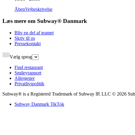
Åben
Vejbeskrivelse
Læs mere om Subway® Danmark​​​​‌ ‍ ​‍​‍‌‍ ‌ ​‍‌‍‍‌‌‍‌ ‌‍‍‌‌‍ ‍​‍​‍​ ‍‍​‍​‍‌ ​ ‌‍​‌‌‍ ‍‌‍‍‌‌ ‌​‌ ‍‌​‍ ‍‌‍‍‌‌‍ ​‍​‍​‍ ​​‍​‍‌‍‍​‌ ​‍‌‍‌‌‌‍‌‍​‍​‍​ ‍‍​‍​‍‌‍‍​‌ ‌​‌ ‌​‌ ​​‌ ​ ​ ‍‍​‍ ​‍ ‌‍ ‍‌‍ ‌ ​‍‌‍‌​‌‍‍‌‌‍​ ​‍ ‌‌‍​‍‌‍‍‌‌ ‌​‌‍‌‌‌ ​ ​‍ ‌‌‍‌ ‌ ​‍‌‍ ‌ ‌‌‌ ​​​‍ ‌‌ ​ ‌ ‌​‌ ‌‌‌‍‌​‌‍‍‌‌‍ ​‍ ‍‌ ‌‍‌‍‌‌‌ ​‍‌‍​ ‌‍‌‌‌‍ ​​‍ ‍‌‍​‌‌ ​​‌ ​​​‍ ‌‍‍‌‌‍ ‍‌ ‌​‌‍‌‌‌‍ ‍‌ ‌​​‍ ‌‍‌‌‌‍‌​‌‍‍‌‌ ‌​​‍ ‌‍ ‌‌‍ ‌‍‌​‌‍‌‌​ ‌‌ ​​‌ ​‍‌‍‌‌‌ ​ ‌‍‌‌‌‍ ‍‌ ‌​‌‍​‌‌ ‌​‌‍‍‌‌‍ ‌‍ ‍​ ‍ ‌‍‍‌‌‍‌​​ ‌​ ‌‍​ ​ ‌‍‌​​ ‌‌​ ​ ‌‍​‍​ ​‌​ ​​​‍ ‌​ ​‍​ ​‌​ ‌‌​ ​​​‍ ‌​ ‌​‌‍​ ‌‍​ ​ ​​​‍ ‌​ ‍​‌‍‌‌​ ‍‌​ ​‍​‍ ‌​ ‌ ‌‍‌‌​ ​‍​ ​‌​ ​‍​ ​ ​ ​ ‌‍‌‍‌‍​‍​ ‌‌​ ‍​‌‍​‌​ ‍ ‌ ‌​‌ ‍‌‌ ​​‌‍‌‌​ ‌‌ ‌ ‌‍‌‌‌‍​‍‌ ​ ‌‍‍‌‌ ‌​‌‍‌‌‌​‌‍‌‍ ‌‍ ‌ ‌​‌‍‌‌‌ ​‍​ ‍ ‌ ​​‌‍​‌‌ ‌​‌‍‍​​ ‌‌ ‌​‌‍‍‌‌ ‌​‌‍ ​‌‍‌‌​‍‌‌​ ‌‌‌​​‍‌‌ ‌‍‍ ‌‍‌‌‌ ‍‌​‍‌‌​ ​ ‌​‌​​‍‌‌​ ​ ‌​‌​​‍‌‌​ ​‍​ ​‍‌‍‌​‌‍​‌​‍‌‌​ ​‍​ ​‍​‍‌‌​ ‌‌‌​‌​​‍ ‍‌ ‌‍‌‍​‌‌‍ ​‌ ‌‌‌‍‌‌​ ‌‍​‍‌‍​‌‌ ​ ‌‍‌‌‌‌‌‌‌ ​‍‌‍ ​​ ‌‌‍‍​‌ ‌​‌ ‌​‌ ​​‌ ​ ​‍‌‌​ ​ ‌​​‌​‍‌‌​ ​‍‌​‌‍​‍‌‌​ ​‍‌​‌‍‌‍ ‍‌‍ ‌ ​‍‌‍‌​‌‍‍‌‌‍​ ​‍ ‌‌‍​‍‌‍‍‌‌ ‌​‌‍‌‌‌ ​ ​‍ ‌‌‍‌ ‌ ​‍‌‍ ‌ ‌‌‌ ​​​‍ ‌‌ ​ ‌ ‌​‌ ‌‌‌‍‌​‌‍‍‌‌‍ ​‍ ‍‌ ‌‍‌‍‌‌‌ ​‍‌‍​ ‌‍‌‌‌‍ ​​‍ ‍‌‍​‌‌ ​​‌ ​​​‍‌‍‌‍‍‌‌‍‌​​ ‌​ ‌‍​ ​ ‌‍‌​​ ‌‌​ ​ ‌‍​‍​ ​‌​ ​​​‍ ‌​ ​‍​ ​‌​ ‌‌​ ​​​‍ ‌​ ‌​‌‍​ ‌‍​ ​ ​​​‍ ‌​ ‍​‌‍‌‌​ ‍‌​ ​‍​‍ ‌​ ‌ ‌‍‌‌​ ​‍​ ​‌​ ​‍​ ​ ​ ​ ‌‍‌‍‌‍​‍​ ‌‌​ ‍​‌‍​‌​‍‌‍‌ ‌​‌ ‍‌‌ ​​‌‍‌‌​ ‌‌ ‌ ‌‍‌‌‌‍​‍‌ ​ ‌‍‍‌‌ ‌​‌‍‌‌‌​‌‍‌‍ ‌‍ ‌ ‌​‌‍‌‌‌ ​‍​‍‌‍‌ ​​‌‍​‌‌ ‌​‌‍‍​​ ‌‌ ‌​‌‍‍‌‌ ‌​‌‍ ​‌‍‌‌​‍‌‌​ ‌‌‌​​‍‌‌ ‌‍‍ ‌‍‌‌‌ ‍‌​‍‌‌​ ​ ‌​‌​​‍‌‌​ ​ ‌​‌​​‍‌‌​ ​‍​ ​‍‌‍‌​‌‍​‌​‍‌‌​ ​‍​ ​‍​‍‌‌​ ‌‌‌​‌​​‍ ‍‌ ‌‍‌‍​‌‌‍ ​‌ ‌‌‌‍‌‌​‍‌‍‌ ​​‌‍‌‌‌ ​‍‌ ​ ‌ ​​‌‍‌‌‌‍​ ‌ ‌​‌‍‍‌‌ ‌‍‌‍‌‌​ ‌‌ ​​‌ ‌‌‌‍​‍‌‍ ​‌‍‍‌‌ ​ ‌‍‍​‌‍‌‌‌‍‌​​‍​‍‌ ‌
Bliv en del af teamet​​​​‌ ‍ ​‍​‍‌‍ ‌ ​‍‌‍‍‌‌‍‌ ‌‍‍‌‌‍ ‍​‍​‍​ ‍‍​‍​‍‌ ​ ‌‍​‌‌‍ ‍‌‍‍‌‌ ‌​‌ ‍‌​‍ ‍‌‍‍‌‌‍ ​‍​‍​‍ ​​‍​‍‌‍‍​‌ ​‍‌‍‌‌‌‍‌‍​‍​‍​ ‍‍​‍​‍‌‍‍​‌ ‌​‌ ‌​‌ ​​‌ ​ ​ ‍‍​‍ ​‍ ‌‍ ‍‌‍ ‌ ​‍‌‍‌​‌‍‍‌‌‍​ ​‍ ‌‌‍​‍‌‍‍‌‌ ‌​‌‍‌‌‌ ​ ​‍ ‌‌‍‌ ‌ ​‍‌‍ ‌ ‌‌‌ ​​​‍ ‌‌ ​ ‌ ‌​‌ ‌‌‌‍‌​‌‍‍‌‌‍ ​‍ ‍‌ ‌‍‌‍‌‌‌ ​‍‌‍​ ‌‍‌‌‌‍ ​​‍ ‍‌‍​‌‌ ​​‌ ​​​‍ ‌‍‍‌‌‍ ‍‌ ‌​‌‍‌‌‌‍ ‍‌ ‌​​‍ ‌‍‌‌‌‍‌​‌‍‍‌‌ ‌​​‍ ‌‍ ‌‌‍ ‌‍‌​‌‍‌‌​ ‌‌ ​​‌ ​‍‌‍‌‌‌ ​ ‌‍‌‌‌‍ ‍‌ ‌​‌‍​‌‌ ‌​‌‍‍‌‌‍ ‌‍ ‍​ ‍ ‌‍‍‌‌‍‌​​ ‌‌‍‌​​ ‍​​ ​​‌‍‌​​ ​‌‌‍‌‍‌‍​‌​ ‌ ​‍ ‌‌‍​‌​ ​‍​ ‍​​ ‍‌​‍ ‌​ ‌​‌‍‌‌​ ​ ​ ​‌​‍ ‌‌‍​‍​ ​‌‌‍‌​​ ‌‍​‍ ‌​ ‌‍​ ‌​​ ‌‍​ ​‍​ ‌‍​ ‌‌​ ‍​​ ‌ ​ ‌‌​ ​‍​ ‌‍​ ‌‌​ ‍ ‌ ‌​‌ ‍‌‌ ​​‌‍‌‌​ ‌‌ ‌ ‌‍‌‌‌‍​‍‌ ​ ‌‍‍‌‌ ‌​‌‍‌‌‌​ ‍‌‍​‌‌ ‌‍‌‍‍‌‌‍‌ ‌‍​‌‌ ‌​‌‍‍‌‌‍ ‌‍ ‍‌​‍‌‌ ‌​‌‍‌‌‌‍ ‌​ ‍ ‌ ​​‌‍​‌‌ ‌​‌‍‍​​ ‌‌‍ ​‌‍​‌‌‍​‍‌‍‌‌‌‍ ​​‍‌‌​ ‌‌‌​​‍‌‌ ‌‍‍ ‌‍‌‌‌ ‍‌​‍‌‌​ ​ ‌​‌​​‍‌‌​ ​ ‌​‌​​‍‌‌​ ​‍​ ​‍‌‍‌​‌‍​‌​‍‌‌​ ​‍​ ​‍​‍‌‌​ ‌‌‌​‌​​‍ ‍‌ ‌‍‌‍​‌‌‍ ​‌ ‌‌‌‍‌‌​ ‌‍​‍‌‍​‌‌ ​ ‌‍‌‌‌‌‌‌‌ ​‍‌‍ ​​ ‌‌‍‍​‌ ‌​‌ ‌​‌ ​​‌ ​ ​‍‌‌​ ​ ‌​​‌​‍‌‌​ ​‍‌​‌‍​‍‌‌​ ​‍‌​‌‍‌‍ ‍‌‍ ‌ ​‍‌‍‌​‌‍‍‌‌‍​ ​‍ ‌‌‍​‍‌‍‍‌‌ ‌​‌‍‌‌‌ ​ ​‍ ‌‌‍‌ ‌ ​‍‌‍ ‌ ‌‌‌ ​​​‍ ‌‌ ​ ‌ ‌​‌ ‌‌‌‍‌​‌‍‍‌‌‍ ​‍ ‍‌ ‌‍‌‍‌‌‌ ​‍‌‍​ ‌‍‌‌‌‍ ​​‍ ‍‌‍​‌‌ ​​‌ ​​​‍‌‍‌‍‍‌‌‍‌​​ ‌‌‍‌​​ ‍​​ ​​‌‍‌​​ ​‌‌‍‌‍‌‍​‌​ ‌ ​‍ ‌‌‍​‌​ ​‍​ ‍​​ ‍‌​‍ ‌​ ‌​‌‍‌‌​ ​ ​ ​‌​‍ ‌‌‍​‍​ ​‌‌‍‌​​ ‌‍​‍ ‌​ ‌‍​ ‌​​ ‌‍​ ​‍​ ‌‍​ ‌‌​ ‍​​ ‌ ​ ‌‌​ ​‍​ ‌‍​ ‌‌​‍‌‍‌ ‌​‌ ‍‌‌ ​​‌‍‌‌​ ‌‌ ‌ ‌‍‌‌‌‍​‍‌ ​ ‌‍‍‌‌ ‌​‌‍‌‌‌​ ‍‌‍​‌‌ ‌‍‌‍‍‌‌‍‌ ‌‍​‌‌ ‌​‌‍‍‌‌‍ ‌‍ ‍‌​‍‌‌ ‌​‌‍‌‌‌‍ ‌​‍‌‍‌ ​​‌‍​‌‌ ‌​‌‍‍​​ ‌‌‍ ​‌‍​‌‌‍​‍‌‍‌‌‌‍ ​​‍‌‌​ ‌‌‌​​‍‌‌ ‌‍‍ ‌‍‌‌‌ ‍‌​‍‌‌​ ​ ‌​‌​​‍‌‌​ ​ ‌​‌​​‍‌‌​ ​‍​ ​‍‌‍‌​‌‍​‌​‍‌‌​ ​‍​ ​‍​‍‌‌​ ‌‌‌​‌​​‍ ‍‌ ‌‍‌‍​‌‌‍ ​‌ ‌‌‌‍‌‌​‍‌‍‌ ​​‌‍‌‌‌ ​‍‌ ​ ‌ ​​‌‍‌‌‌‍​ ‌ ‌​‌‍‍‌‌ ‌‍‌‍‌‌​ ‌‌ ​​‌ ‌‌‌‍​‍‌‍ ​‌‍‍‌‌ ​ ‌‍‍​‌‍‌‌‌‍‌​​‍​‍‌ ‌
Skriv til os​​​​‌ ‍ ​‍​‍‌‍ ‌ ​‍‌‍‍‌‌‍‌ ‌‍‍‌‌‍ ‍​‍​‍​ ‍‍​‍​‍‌ ​ ‌‍​‌‌‍ ‍‌‍‍‌‌ ‌​‌ ‍‌​‍ ‍‌‍‍‌‌‍ ​‍​‍​‍ ​​‍​‍‌‍‍​‌ ​‍‌‍‌‌‌‍‌‍​‍​‍​ ‍‍​‍​‍‌‍‍​‌ ‌​‌ ‌​‌ ​​‌ ​ ​ ‍‍​‍ ​‍ ‌‍ ‍‌‍ ‌ ​‍‌‍‌​‌‍‍‌‌‍​ ​‍ ‌‌‍​‍‌‍‍‌‌ ‌​‌‍‌‌‌ ​ ​‍ ‌‌‍‌ ‌ ​‍‌‍ ‌ ‌‌‌ ​​​‍ ‌‌ ​ ‌ ‌​‌ ‌‌‌‍‌​‌‍‍‌‌‍ ​‍ ‍‌ ‌‍‌‍‌‌‌ ​‍‌‍​ ‌‍‌‌‌‍ ​​‍ ‍‌‍​‌‌ ​​‌ ​​​‍ ‌‍‍‌‌‍ ‍‌ ‌​‌‍‌‌‌‍ ‍‌ ‌​​‍ ‌‍‌‌‌‍‌​‌‍‍‌‌ ‌​​‍ ‌‍ ‌‌‍ ‌‍‌​‌‍‌‌​ ‌‌ ​​‌ ​‍‌‍‌‌‌ ​ ‌‍‌‌‌‍ ‍‌ ‌​‌‍​‌‌ ‌​‌‍‍‌‌‍ ‌‍ ‍​ ‍ ‌‍‍‌‌‍‌​​ ‌‌‍​‍​ ‌ ​ ​‍‌‍‌‍​ ​​‌‍​‌​ ​‍​ ‌‍​‍ ‌​ ​​‌‍​ ​ ‌ ​ ​‍​‍ ‌​ ‌​‌‍‌​​ ‌ ​ ‌‍​‍ ‌‌‍​‍​ ‌​​ ‌ ‌‍‌‌​‍ ‌​ ​ ​ ‍‌‌‍​‌‌‍‌‍‌‍​‌​ ​‍​ ​‍‌‍​ ‌‍‌‍‌‍‌‍​ ‌‍​ ​‌​ ‍ ‌ ‌​‌ ‍‌‌ ​​‌‍‌‌​ ‌‌ ‌ ‌‍‌‌‌‍​‍‌ ​ ‌‍‍‌‌ ‌​‌‍‌‌‌​ ‍‌‍​‌‌ ‌‍‌‍‍‌‌‍‌ ‌‍​‌‌ ‌​‌‍‍‌‌‍ ‌‍ ‍‌​‍‌‌ ‌​‌‍‌‌‌‍ ‌​ ‍ ‌ ​​‌‍​‌‌ ‌​‌‍‍​​ ‌‌‍ ​‌‍​‌‌‍​‍‌‍‌‌‌‍ ​​‍‌‌​ ‌‌‌​​‍‌‌ ‌‍‍ ‌‍‌‌‌ ‍‌​‍‌‌​ ​ ‌​‌​​‍‌‌​ ​ ‌​‌​​‍‌‌​ ​‍​ ​‍‌‍‌​‌‍​‌​‍‌‌​ ​‍​ ​‍​‍‌‌​ ‌‌‌​‌​​‍ ‍‌ ‌‍‌‍​‌‌‍ ​‌ ‌‌‌‍‌‌​ ‌‍​‍‌‍​‌‌ ​ ‌‍‌‌‌‌‌‌‌ ​‍‌‍ ​​ ‌‌‍‍​‌ ‌​‌ ‌​‌ ​​‌ ​ ​‍‌‌​ ​ ‌​​‌​‍‌‌​ ​‍‌​‌‍​‍‌‌​ ​‍‌​‌‍‌‍ ‍‌‍ ‌ ​‍‌‍‌​‌‍‍‌‌‍​ ​‍ ‌‌‍​‍‌‍‍‌‌ ‌​‌‍‌‌‌ ​ ​‍ ‌‌‍‌ ‌ ​‍‌‍ ‌ ‌‌‌ ​​​‍ ‌‌ ​ ‌ ‌​‌ ‌‌‌‍‌​‌‍‍‌‌‍ ​‍ ‍‌ ‌‍‌‍‌‌‌ ​‍‌‍​ ‌‍‌‌‌‍ ​​‍ ‍‌‍​‌‌ ​​‌ ​​​‍‌‍‌‍‍‌‌‍‌​​ ‌‌‍​‍​ ‌ ​ ​‍‌‍‌‍​ ​​‌‍​‌​ ​‍​ ‌‍​‍ ‌​ ​​‌‍​ ​ ‌ ​ ​‍​‍ ‌​ ‌​‌‍‌​​ ‌ ​ ‌‍​‍ ‌‌‍​‍​ ‌​​ ‌ ‌‍‌‌​‍ ‌​ ​ ​ ‍‌‌‍​‌‌‍‌‍‌‍​‌​ ​‍​ ​‍‌‍​ ‌‍‌‍‌‍‌‍​ ‌‍​ ​‌​‍‌‍‌ ‌​‌ ‍‌‌ ​​‌‍‌‌​ ‌‌ ‌ ‌‍‌‌‌‍​‍‌ ​ ‌‍‍‌‌ ‌​‌‍‌‌‌​ ‍‌‍​‌‌ ‌‍‌‍‍‌‌‍‌ ‌‍​‌‌ ‌​‌‍‍‌‌‍ ‌‍ ‍‌​‍‌‌ ‌​‌‍‌‌‌‍ ‌​‍‌‍‌ ​​‌‍​‌‌ ‌​‌‍‍​​ ‌‌‍ ​‌‍​‌‌‍​‍‌‍‌‌‌‍ ​​‍‌‌​ ‌‌‌​​‍‌‌ ‌‍‍ ‌‍‌‌‌ ‍‌​‍‌‌​ ​ ‌​‌​​‍‌‌​ ​ ‌​‌​​‍‌‌​ ​‍​ ​‍‌‍‌​‌‍​‌​‍‌‌​ ​‍​ ​‍​‍‌‌​ ‌‌‌​‌​​‍ ‍‌ ‌‍‌‍​‌‌‍ ​‌ ‌‌‌‍‌‌​‍‌‍‌ ​​‌‍‌‌‌ ​‍‌ ​ ‌ ​​‌‍‌‌‌‍​ ‌ ‌​‌‍‍‌‌ ‌‍‌‍‌‌​ ‌‌ ​​‌ ‌‌‌‍​‍‌‍ ​‌‍‍‌‌ ​ ‌‍‍​‌‍‌‌‌‍‌​​‍​‍‌ ‌
Pressekontakt​​​​‌ ‍ ​‍​‍‌‍ ‌ ​‍‌‍‍‌‌‍‌ ‌‍‍‌‌‍ ‍​‍​‍​ ‍‍​‍​‍‌ ​ ‌‍​‌‌‍ ‍‌‍‍‌‌ ‌​‌ ‍‌​‍ ‍‌‍‍‌‌‍ ​‍​‍​‍ ​​‍​‍‌‍‍​‌ ​‍‌‍‌‌‌‍‌‍​‍​‍​ ‍‍​‍​‍‌‍‍​‌ ‌​‌ ‌​‌ ​​‌ ​ ​ ‍‍​‍ ​‍ ‌‍ ‍‌‍ ‌ ​‍‌‍‌​‌‍‍‌‌‍​ ​‍ ‌‌‍​‍‌‍‍‌‌ ‌​‌‍‌‌‌ ​ ​‍ ‌‌‍‌ ‌ ​‍‌‍ ‌ ‌‌‌ ​​​‍ ‌‌ ​ ‌ ‌​‌ ‌‌‌‍‌​‌‍‍‌‌‍ ​‍ ‍‌ ‌‍‌‍‌‌‌ ​‍‌‍​ ‌‍‌‌‌‍ ​​‍ ‍‌‍​‌‌ ​​‌ ​​​‍ ‌‍‍‌‌‍ ‍‌ ‌​‌‍‌‌‌‍ ‍‌ ‌​​‍ ‌‍‌‌‌‍‌​‌‍‍‌‌ ‌​​‍ ‌‍ ‌‌‍ ‌‍‌​‌‍‌‌​ ‌‌ ​​‌ ​‍‌‍‌‌‌ ​ ‌‍‌‌‌‍ ‍‌ ‌​‌‍​‌‌ ‌​‌‍‍‌‌‍ ‌‍ ‍​ ‍ ‌‍‍‌‌‍‌​​ ‌​ ‌‍​ ‌​​ ​ ‌‍‌​​ ‍‌​ ‍‌​ ‌‌‌‍‌‍​‍ ‌​ ​​‌‍‌‍‌‍​‌​ ‌‍​‍ ‌​ ‌​‌‍‌‍​ ‌‌​ ‌​​‍ ‌‌‍​‌​ ​ ​ ​‍​ ‌ ​‍ ‌​ ​‍‌‍‌‌‌‍‌‍‌‍​‌​ ​‍​ ​‍​ ​ ​ ‌ ‌‍‌‌​ ​​​ ​​​ ‌ ​ ‍ ‌ ‌​‌ ‍‌‌ ​​‌‍‌‌​ ‌‌ ‌ ‌‍‌‌‌‍​‍‌ ​ ‌‍‍‌‌ ‌​‌‍‌‌‌​ ‍‌‍​‌‌ ‌‍‌‍‍‌‌‍‌ ‌‍​‌‌ ‌​‌‍‍‌‌‍ ‌‍ ‍‌​‍‌‌ ‌​‌‍‌‌‌‍ ‌​ ‍ ‌ ​​‌‍​‌‌ ‌​‌‍‍​​ ‌‌‍ ​‌‍​‌‌‍​‍‌‍‌‌‌‍ ​​‍‌‌​ ‌‌‌​​‍‌‌ ‌‍‍ ‌‍‌‌‌ ‍‌​‍‌‌​ ​ ‌​‌​​‍‌‌​ ​ ‌​‌​​‍‌‌​ ​‍​ ​‍‌‍‌​‌‍​‌​‍‌‌​ ​‍​ ​‍​‍‌‌​ ‌‌‌​‌​​‍ ‍‌ ‌‍‌‍​‌‌‍ ​‌ ‌‌‌‍‌‌​ ‌‍​‍‌‍​‌‌ ​ ‌‍‌‌‌‌‌‌‌ ​‍‌‍ ​​ ‌‌‍‍​‌ ‌​‌ ‌​‌ ​​‌ ​ ​‍‌‌​ ​ ‌​​‌​‍‌‌​ ​‍‌​‌‍​‍‌‌​ ​‍‌​‌‍‌‍ ‍‌‍ ‌ ​‍‌‍‌​‌‍‍‌‌‍​ ​‍ ‌‌‍​‍‌‍‍‌‌ ‌​‌‍‌‌‌ ​ ​‍ ‌‌‍‌ ‌ ​‍‌‍ ‌ ‌‌‌ ​​​‍ ‌‌ ​ ‌ ‌​‌ ‌‌‌‍‌​‌‍‍‌‌‍ ​‍ ‍‌ ‌‍‌‍‌‌‌ ​‍‌‍​ ‌‍‌‌‌‍ ​​‍ ‍‌‍​‌‌ ​​‌ ​​​‍‌‍‌‍‍‌‌‍‌​​ ‌​ ‌‍​ ‌​​ ​ ‌‍‌​​ ‍‌​ ‍‌​ ‌‌‌‍‌‍​‍ ‌​ ​​‌‍‌‍‌‍​‌​ ‌‍​‍ ‌​ ‌​‌‍‌‍​ ‌‌​ ‌​​‍ ‌‌‍​‌​ ​ ​ ​‍​ ‌ ​‍ ‌​ ​‍‌‍‌‌‌‍‌‍‌‍​‌​ ​‍​ ​‍​ ​ ​ ‌ ‌‍‌‌​ ​​​ ​​​ ‌ ​‍‌‍‌ ‌​‌ ‍‌‌ ​​‌‍‌‌​ ‌‌ ‌ ‌‍‌‌‌‍​‍‌ ​ ‌‍‍‌‌ ‌​‌‍‌‌‌​ ‍‌‍​‌‌ ‌‍‌‍‍‌‌‍‌ ‌‍​‌‌ ‌​‌‍‍‌‌‍ ‌‍ ‍‌​‍‌‌ ‌​‌‍‌‌‌‍ ‌​‍‌‍‌ ​​‌‍​‌‌ ‌​‌‍‍​​ ‌‌‍ ​‌‍​‌‌‍​‍‌‍‌‌‌‍ ​​‍‌‌​ ‌‌‌​​‍‌‌ ‌‍‍ ‌‍‌‌‌ ‍‌​‍‌‌​ ​ ‌​‌​​‍‌‌​ ​ ‌​‌​​‍‌‌​ ​‍​ ​‍‌‍‌​‌‍​‌​‍‌‌​ ​‍​ ​‍​‍‌‌​ ‌‌‌​‌​​‍ ‍‌ ‌‍‌‍​‌‌‍ ​‌ ‌‌‌‍‌‌​‍‌‍‌ ​​‌‍‌‌‌ ​‍‌ ​ ‌ ​​‌‍‌‌‌‍​ ‌ ‌​‌‍‍‌‌ ‌‍‌‍‌‌​ ‌‌ ​​‌ ‌‌‌‍​‍‌‍ ​‌‍‍‌‌ ​ ‌‍‍​‌‍‌‌‌‍‌​​‍​‍‌ ‌
Vælg sprog
Find restaurant​​​​‌ ‍ ​‍​‍‌‍ ‌ ​‍‌‍‍‌‌‍‌ ‌‍‍‌‌‍ ‍​‍​‍​ ‍‍​‍​‍‌ ​ ‌‍​‌‌‍ ‍‌‍‍‌‌ ‌​‌ ‍‌​‍ ‍‌‍‍‌‌‍ ​‍​‍​‍ ​​‍​‍‌‍‍​‌ ​‍‌‍‌‌‌‍‌‍​‍​‍​ ‍‍​‍​‍‌‍‍​‌ ‌​‌ ‌​‌ ​​‌ ​ ​ ‍‍​‍ ​‍ ‌‍ ‍‌‍ ‌ ​‍‌‍‌​‌‍‍‌‌‍​ ​‍ ‌‌‍​‍‌‍‍‌‌ ‌​‌‍‌‌‌ ​ ​‍ ‌‌‍‌ ‌ ​‍‌‍ ‌ ‌‌‌ ​​​‍ ‌‌ ​ ‌ ‌​‌ ‌‌‌‍‌​‌‍‍‌‌‍ ​‍ ‍‌ ‌‍‌‍‌‌‌ ​‍‌‍​ ‌‍‌‌‌‍ ​​‍ ‍‌‍​‌‌ ​​‌ ​​​‍ ‌‍‍‌‌‍ ‍‌ ‌​‌‍‌‌‌‍ ‍‌ ‌​​‍ ‌‍‌‌‌‍‌​‌‍‍‌‌ ‌​​‍ ‌‍ ‌‌‍ ‌‍‌​‌‍‌‌​ ‌‌ ​​‌ ​‍‌‍‌‌‌ ​ ‌‍‌‌‌‍ ‍‌ ‌​‌‍​‌‌ ‌​‌‍‍‌‌‍ ‌‍ ‍​ ‍ ‌‍‍‌‌‍‌​​ ‌‌‍​‍​ ​‌​ ‌​​ ‌‍​ ‌ ​ ‍​​ ‍​​ ​‍​‍ ‌​ ‌‍​ ‌‌​ ‌​‌‍‌‍​‍ ‌​ ‌​​ ‌‍​ ​‌​ ‌‍​‍ ‌​ ‍‌​ ‍‌​ ‌‌​ ‌‌​‍ ‌‌‍‌‍​ ‍​‌‍​‍‌‍‌​​ ‍‌​ ​‌‌‍​‍​ ‍​​ ‍​‌‍‌‌​ ​ ​ ‍​​ ‍ ‌ ‌​‌ ‍‌‌ ​​‌‍‌‌​ ‌‌ ‌ ‌‍‌‌‌‍​‍‌ ​ ‌‍‍‌‌ ‌​‌‍‌‌‌​ ‍‌‍​‌‌ ‌‍‌‍‍‌‌‍‌ ‌‍​‌‌ ‌​‌‍‍‌‌‍ ‌‍ ‍‌​‍‌‌ ‌​‌‍‌‌‌‍ ‌​ ‍ ‌ ​​‌‍​‌‌ ‌​‌‍‍​​ ‌‌‍ ​‌‍​‌‌‍​‍‌‍‌‌‌‍ ​​‍‌‌​ ‌‌‌​​‍‌‌ ‌‍‍ ‌‍‌‌‌ ‍‌​‍‌‌​ ​ ‌​‌​​‍‌‌​ ​ ‌​‌​​‍‌‌​ ​‍​ ​‍‌‍‌​‌‍​‌​‍‌‌​ ​‍​ ​‍​‍‌‌​ ‌‌‌​‌​​‍ ‍‌ ‌‍‌‍​‌‌‍ ​‌ ‌‌‌‍‌‌​ ‌‍​‍‌‍​‌‌ ​ ‌‍‌‌‌‌‌‌‌ ​‍‌‍ ​​ ‌‌‍‍​‌ ‌​‌ ‌​‌ ​​‌ ​ ​‍‌‌​ ​ ‌​​‌​‍‌‌​ ​‍‌​‌‍​‍‌‌​ ​‍‌​‌‍‌‍ ‍‌‍ ‌ ​‍‌‍‌​‌‍‍‌‌‍​ ​‍ ‌‌‍​‍‌‍‍‌‌ ‌​‌‍‌‌‌ ​ ​‍ ‌‌‍‌ ‌ ​‍‌‍ ‌ ‌‌‌ ​​​‍ ‌‌ ​ ‌ ‌​‌ ‌‌‌‍‌​‌‍‍‌‌‍ ​‍ ‍‌ ‌‍‌‍‌‌‌ ​‍‌‍​ ‌‍‌‌‌‍ ​​‍ ‍‌‍​‌‌ ​​‌ ​​​‍‌‍‌‍‍‌‌‍‌​​ ‌‌‍​‍​ ​‌​ ‌​​ ‌‍​ ‌ ​ ‍​​ ‍​​ ​‍​‍ ‌​ ‌‍​ ‌‌​ ‌​‌‍‌‍​‍ ‌​ ‌​​ ‌‍​ ​‌​ ‌‍​‍ ‌​ ‍‌​ ‍‌​ ‌‌​ ‌‌​‍ ‌‌‍‌‍​ ‍​‌‍​‍‌‍‌​​ ‍‌​ ​‌‌‍​‍​ ‍​​ ‍​‌‍‌‌​ ​ ​ ‍​​‍‌‍‌ ‌​‌ ‍‌‌ ​​‌‍‌‌​ ‌‌ ‌ ‌‍‌‌‌‍​‍‌ ​ ‌‍‍‌‌ ‌​‌‍‌‌‌​ ‍‌‍​‌‌ ‌‍‌‍‍‌‌‍‌ ‌‍​‌‌ ‌​‌‍‍‌‌‍ ‌‍ ‍‌​‍‌‌ ‌​‌‍‌‌‌‍ ‌​‍‌‍‌ ​​‌‍​‌‌ ‌​‌‍‍​​ ‌‌‍ ​‌‍​‌‌‍​‍‌‍‌‌‌‍ ​​‍‌‌​ ‌‌‌​​‍‌‌ ‌‍‍ ‌‍‌‌‌ ‍‌​‍‌‌​ ​ ‌​‌​​‍‌‌​ ​ ‌​‌​​‍‌‌​ ​‍​ ​‍‌‍‌​‌‍​‌​‍‌‌​ ​‍​ ​‍​‍‌‌​ ‌‌‌​‌​​‍ ‍‌ ‌‍‌‍​‌‌‍ ​‌ ‌‌‌‍‌‌​‍‌‍‌ ​​‌‍‌‌‌ ​‍‌ ​ ‌ ​​‌‍‌‌‌‍​ ‌ ‌​‌‍‍‌‌ ‌‍‌‍‌‌​ ‌‌ ​​‌ ‌‌‌‍​‍‌‍ ​‌‍‍‌‌ ​ ‌‍‍​‌‍‌‌‌‍‌​​‍​‍‌ ‌
Smileyrapport​​​​‌ ‍ ​‍​‍‌‍ ‌ ​‍‌‍‍‌‌‍‌ ‌‍‍‌‌‍ ‍​‍​‍​ ‍‍​‍​‍‌ ​ ‌‍​‌‌‍ ‍‌‍‍‌‌ ‌​‌ ‍‌​‍ ‍‌‍‍‌‌‍ ​‍​‍​‍ ​​‍​‍‌‍‍​‌ ​‍‌‍‌‌‌‍‌‍​‍​‍​ ‍‍​‍​‍‌‍‍​‌ ‌​‌ ‌​‌ ​​‌ ​ ​ ‍‍​‍ ​‍ ‌‍ ‍‌‍ ‌ ​‍‌‍‌​‌‍‍‌‌‍​ ​‍ ‌‌‍​‍‌‍‍‌‌ ‌​‌‍‌‌‌ ​ ​‍ ‌‌‍‌ ‌ ​‍‌‍ ‌ ‌‌‌ ​​​‍ ‌‌ ​ ‌ ‌​‌ ‌‌‌‍‌​‌‍‍‌‌‍ ​‍ ‍‌ ‌‍‌‍‌‌‌ ​‍‌‍​ ‌‍‌‌‌‍ ​​‍ ‍‌‍​‌‌ ​​‌ ​​​‍ ‌‍‍‌‌‍ ‍‌ ‌​‌‍‌‌‌‍ ‍‌ ‌​​‍ ‌‍‌‌‌‍‌​‌‍‍‌‌ ‌​​‍ ‌‍ ‌‌‍ ‌‍‌​‌‍‌‌​ ‌‌ ​​‌ ​‍‌‍‌‌‌ ​ ‌‍‌‌‌‍ ‍‌ ‌​‌‍​‌‌ ‌​‌‍‍‌‌‍ ‌‍ ‍​ ‍ ‌‍‍‌‌‍‌​​ ‌‌‍​‍​ ‌ ​ ​​‌‍‌‍‌‍‌‌​ ‍​‌‍‌‌​ ‌‍​‍ ‌‌‍​ ‌‍‌‌‌‍‌​​ ‌‍​‍ ‌​ ‌​‌‍​‍​ ​ ​ ​‌​‍ ‌​ ‍‌​ ​​‌‍‌‌​ ‌‍​‍ ‌​ ‌‍​ ​ ‌‍‌‌​ ​ ​ ​​‌‍​ ​ ‍‌​ ​​​ ‌​​ ​ ​ ​‍​ ‍​​ ‍ ‌ ‌​‌ ‍‌‌ ​​‌‍‌‌​ ‌‌ ‌ ‌‍‌‌‌‍​‍‌ ​ ‌‍‍‌‌ ‌​‌‍‌‌‌​ ‍‌‍​‌‌ ‌‍‌‍‍‌‌‍‌ ‌‍​‌‌ ‌​‌‍‍‌‌‍ ‌‍ ‍‌​‍‌‌ ‌​‌‍‌‌‌‍ ‌​ ‍ ‌ ​​‌‍​‌‌ ‌​‌‍‍​​ ‌‌‍ ​‌‍​‌‌‍​‍‌‍‌‌‌‍ ​​‍‌‌​ ‌‌‌​​‍‌‌ ‌‍‍ ‌‍‌‌‌ ‍‌​‍‌‌​ ​ ‌​‌​​‍‌‌​ ​ ‌​‌​​‍‌‌​ ​‍​ ​‍‌‍‌​‌‍​‌​‍‌‌​ ​‍​ ​‍​‍‌‌​ ‌‌‌​‌​​‍ ‍‌ ‌‍‌‍​‌‌‍ ​‌ ‌‌‌‍‌‌​ ‌‍​‍‌‍​‌‌ ​ ‌‍‌‌‌‌‌‌‌ ​‍‌‍ ​​ ‌‌‍‍​‌ ‌​‌ ‌​‌ ​​‌ ​ ​‍‌‌​ ​ ‌​​‌​‍‌‌​ ​‍‌​‌‍​‍‌‌​ ​‍‌​‌‍‌‍ ‍‌‍ ‌ ​‍‌‍‌​‌‍‍‌‌‍​ ​‍ ‌‌‍​‍‌‍‍‌‌ ‌​‌‍‌‌‌ ​ ​‍ ‌‌‍‌ ‌ ​‍‌‍ ‌ ‌‌‌ ​​​‍ ‌‌ ​ ‌ ‌​‌ ‌‌‌‍‌​‌‍‍‌‌‍ ​‍ ‍‌ ‌‍‌‍‌‌‌ ​‍‌‍​ ‌‍‌‌‌‍ ​​‍ ‍‌‍​‌‌ ​​‌ ​​​‍‌‍‌‍‍‌‌‍‌​​ ‌‌‍​‍​ ‌ ​ ​​‌‍‌‍‌‍‌‌​ ‍​‌‍‌‌​ ‌‍​‍ ‌‌‍​ ‌‍‌‌‌‍‌​​ ‌‍​‍ ‌​ ‌​‌‍​‍​ ​ ​ ​‌​‍ ‌​ ‍‌​ ​​‌‍‌‌​ ‌‍​‍ ‌​ ‌‍​ ​ ‌‍‌‌​ ​ ​ ​​‌‍​ ​ ‍‌​ ​​​ ‌​​ ​ ​ ​‍​ ‍​​‍‌‍‌ ‌​‌ ‍‌‌ ​​‌‍‌‌​ ‌‌ ‌ ‌‍‌‌‌‍​‍‌ ​ ‌‍‍‌‌ ‌​‌‍‌‌‌​ ‍‌‍​‌‌ ‌‍‌‍‍‌‌‍‌ ‌‍​‌‌ ‌​‌‍‍‌‌‍ ‌‍ ‍‌​‍‌‌ ‌​‌‍‌‌‌‍ ‌​‍‌‍‌ ​​‌‍​‌‌ ‌​‌‍‍​​ ‌‌‍ ​‌‍​‌‌‍​‍‌‍‌‌‌‍ ​​‍‌‌​ ‌‌‌​​‍‌‌ ‌‍‍ ‌‍‌‌‌ ‍‌​‍‌‌​ ​ ‌​‌​​‍‌‌​ ​ ‌​‌​​‍‌‌​ ​‍​ ​‍‌‍‌​‌‍​‌​‍‌‌​ ​‍​ ​‍​‍‌‌​ ‌‌‌​‌​​‍ ‍‌ ‌‍‌‍​‌‌‍ ​‌ ‌‌‌‍‌‌​‍‌‍‌ ​​‌‍‌‌‌ ​‍‌ ​ ‌ ​​‌‍‌‌‌‍​ ‌ ‌​‌‍‍‌‌ ‌‍‌‍‌‌​ ‌‌ ​​‌ ‌‌‌‍​‍‌‍ ​‌‍‍‌‌ ​ ‌‍‍​‌‍‌‌‌‍‌​​‍​‍‌ ‌
Allergener​​​​‌ ‍ ​‍​‍‌‍ ‌ ​‍‌‍‍‌‌‍‌ ‌‍‍‌‌‍ ‍​‍​‍​ ‍‍​‍​‍‌ ​ ‌‍​‌‌‍ ‍‌‍‍‌‌ ‌​‌ ‍‌​‍ ‍‌‍‍‌‌‍ ​‍​‍​‍ ​​‍​‍‌‍‍​‌ ​‍‌‍‌‌‌‍‌‍​‍​‍​ ‍‍​‍​‍‌‍‍​‌ ‌​‌ ‌​‌ ​​‌ ​ ​ ‍‍​‍ ​‍ ‌‍ ‍‌‍ ‌ ​‍‌‍‌​‌‍‍‌‌‍​ ​‍ ‌‌‍​‍‌‍‍‌‌ ‌​‌‍‌‌‌ ​ ​‍ ‌‌‍‌ ‌ ​‍‌‍ ‌ ‌‌‌ ​​​‍ ‌‌ ​ ‌ ‌​‌ ‌‌‌‍‌​‌‍‍‌‌‍ ​‍ ‍‌ ‌‍‌‍‌‌‌ ​‍‌‍​ ‌‍‌‌‌‍ ​​‍ ‍‌‍​‌‌ ​​‌ ​​​‍ ‌‍‍‌‌‍ ‍‌ ‌​‌‍‌‌‌‍ ‍‌ ‌​​‍ ‌‍‌‌‌‍‌​‌‍‍‌‌ ‌​​‍ ‌‍ ‌‌‍ ‌‍‌​‌‍‌‌​ ‌‌ ​​‌ ​‍‌‍‌‌‌ ​ ‌‍‌‌‌‍ ‍‌ ‌​‌‍​‌‌ ‌​‌‍‍‌‌‍ ‌‍ ‍​ ‍ ‌‍‍‌‌‍‌​​ ‌​ ‌​​ ‍​​ ‌ ‌‍​‍​ ‌​​ ​‌​ ​​‌‍‌​​‍ ‌‌‍‌​​ ‍​‌‍​‍‌‍​‍​‍ ‌​ ‌​‌‍‌‍​ ​​​ ‌​​‍ ‌‌‍​‍​ ‌ ​ ‌ ​ ​ ​‍ ‌​ ‌‍​ ‍‌‌‍‌‍​ ‌​​ ‍​‌‍​ ​ ​‌‌‍‌‍‌‍​ ‌‍‌‍​ ‌‍​ ‌‌​ ‍ ‌ ‌​‌ ‍‌‌ ​​‌‍‌‌​ ‌‌ ‌ ‌‍‌‌‌‍​‍‌ ​ ‌‍‍‌‌ ‌​‌‍‌‌‌​ ‍‌‍​‌‌ ‌‍‌‍‍‌‌‍‌ ‌‍​‌‌ ‌​‌‍‍‌‌‍ ‌‍ ‍‌​‍‌‌ ‌​‌‍‌‌‌‍ ‌​ ‍ ‌ ​​‌‍​‌‌ ‌​‌‍‍​​ ‌‌‍ ​‌‍​‌‌‍​‍‌‍‌‌‌‍ ​​‍‌‌​ ‌‌‌​​‍‌‌ ‌‍‍ ‌‍‌‌‌ ‍‌​‍‌‌​ ​ ‌​‌​​‍‌‌​ ​ ‌​‌​​‍‌‌​ ​‍​ ​‍‌‍‌​‌‍​‌​‍‌‌​ ​‍​ ​‍​‍‌‌​ ‌‌‌​‌​​‍ ‍‌ ‌‍‌‍​‌‌‍ ​‌ ‌‌‌‍‌‌​ ‌‍​‍‌‍​‌‌ ​ ‌‍‌‌‌‌‌‌‌ ​‍‌‍ ​​ ‌‌‍‍​‌ ‌​‌ ‌​‌ ​​‌ ​ ​‍‌‌​ ​ ‌​​‌​‍‌‌​ ​‍‌​‌‍​‍‌‌​ ​‍‌​‌‍‌‍ ‍‌‍ ‌ ​‍‌‍‌​‌‍‍‌‌‍​ ​‍ ‌‌‍​‍‌‍‍‌‌ ‌​‌‍‌‌‌ ​ ​‍ ‌‌‍‌ ‌ ​‍‌‍ ‌ ‌‌‌ ​​​‍ ‌‌ ​ ‌ ‌​‌ ‌‌‌‍‌​‌‍‍‌‌‍ ​‍ ‍‌ ‌‍‌‍‌‌‌ ​‍‌‍​ ‌‍‌‌‌‍ ​​‍ ‍‌‍​‌‌ ​​‌ ​​​‍‌‍‌‍‍‌‌‍‌​​ ‌​ ‌​​ ‍​​ ‌ ‌‍​‍​ ‌​​ ​‌​ ​​‌‍‌​​‍ ‌‌‍‌​​ ‍​‌‍​‍‌‍​‍​‍ ‌​ ‌​‌‍‌‍​ ​​​ ‌​​‍ ‌‌‍​‍​ ‌ ​ ‌ ​ ​ ​‍ ‌​ ‌‍​ ‍‌‌‍‌‍​ ‌​​ ‍​‌‍​ ​ ​‌‌‍‌‍‌‍​ ‌‍‌‍​ ‌‍​ ‌‌​‍‌‍‌ ‌​‌ ‍‌‌ ​​‌‍‌‌​ ‌‌ ‌ ‌‍‌‌‌‍​‍‌ ​ ‌‍‍‌‌ ‌​‌‍‌‌‌​ ‍‌‍​‌‌ ‌‍‌‍‍‌‌‍‌ ‌‍​‌‌ ‌​‌‍‍‌‌‍ ‌‍ ‍‌​‍‌‌ ‌​‌‍‌‌‌‍ ‌​‍‌‍‌ ​​‌‍​‌‌ ‌​‌‍‍​​ ‌‌‍ ​‌‍​‌‌‍​‍‌‍‌‌‌‍ ​​‍‌‌​ ‌‌‌​​‍‌‌ ‌‍‍ ‌‍‌‌‌ ‍‌​‍‌‌​ ​ ‌​‌​​‍‌‌​ ​ ‌​‌​​‍‌‌​ ​‍​ ​‍‌‍‌​‌‍​‌​‍‌‌​ ​‍​ ​‍​‍‌‌​ ‌‌‌​‌​​‍ ‍‌ ‌‍‌‍​‌‌‍ ​‌ ‌‌‌‍‌‌​‍‌‍‌ ​​‌‍‌‌‌ ​‍‌ ​ ‌ ​​‌‍‌‌‌‍​ ‌ ‌​‌‍‍‌‌ ‌‍‌‍‌‌​ ‌‌ ​​‌ ‌‌‌‍​‍‌‍ ​‌‍‍‌‌ ​ ‌‍‍​‌‍‌‌‌‍‌​​‍​‍‌ ‌
Privatlivspolitik​​​​‌ ‍ ​‍​‍‌‍ ‌ ​‍‌‍‍‌‌‍‌ ‌‍‍‌‌‍ ‍​‍​‍​ ‍‍​‍​‍‌ ​ ‌‍​‌‌‍ ‍‌‍‍‌‌ ‌​‌ ‍‌​‍ ‍‌‍‍‌‌‍ ​‍​‍​‍ ​​‍​‍‌‍‍​‌ ​‍‌‍‌‌‌‍‌‍​‍​‍​ ‍‍​‍​‍‌‍‍​‌ ‌​‌ ‌​‌ ​​‌ ​ ​ ‍‍​‍ ​‍ ‌‍ ‍‌‍ ‌ ​‍‌‍‌​‌‍‍‌‌‍​ ​‍ ‌‌‍​‍‌‍‍‌‌ ‌​‌‍‌‌‌ ​ ​‍ ‌‌‍‌ ‌ ​‍‌‍ ‌ ‌‌‌ ​​​‍ ‌‌ ​ ‌ ‌​‌ ‌‌‌‍‌​‌‍‍‌‌‍ ​‍ ‍‌ ‌‍‌‍‌‌‌ ​‍‌‍​ ‌‍‌‌‌‍ ​​‍ ‍‌‍​‌‌ ​​‌ ​​​‍ ‌‍‍‌‌‍ ‍‌ ‌​‌‍‌‌‌‍ ‍‌ ‌​​‍ ‌‍‌‌‌‍‌​‌‍‍‌‌ ‌​​‍ ‌‍ ‌‌‍ ‌‍‌​‌‍‌‌​ ‌‌ ​​‌ ​‍‌‍‌‌‌ ​ ‌‍‌‌‌‍ ‍‌ ‌​‌‍​‌‌ ‌​‌‍‍‌‌‍ ‌‍ ‍​ ‍ ‌‍‍‌‌‍‌​​ ‌​ ‍‌​ ‍​‌‍​‍‌‍‌​‌‍​‍​ ‌​​ ‌ ​ ​‍​‍ ‌‌‍‌​‌‍​ ‌‍‌‌‌‍‌‍​‍ ‌​ ‌​​ ‍​​ ​‍​ ‌‍​‍ ‌‌‍​‌‌‍​ ‌‍​ ​ ‌ ​‍ ‌​ ​ ​ ​ ​ ‌‌​ ​​‌‍​‌​ ‌‌​ ​‍‌‍​ ‌‍‌​​ ‌​‌‍‌‌​ ‌‌​ ‍ ‌ ‌​‌ ‍‌‌ ​​‌‍‌‌​ ‌‌ ‌ ‌‍‌‌‌‍​‍‌ ​ ‌‍‍‌‌ ‌​‌‍‌‌‌​ ‍‌‍​‌‌ ‌‍‌‍‍‌‌‍‌ ‌‍​‌‌ ‌​‌‍‍‌‌‍ ‌‍ ‍‌​‍‌‌ ‌​‌‍‌‌‌‍ ‌​ ‍ ‌ ​​‌‍​‌‌ ‌​‌‍‍​​ ‌‌‍ ​‌‍​‌‌‍​‍‌‍‌‌‌‍ ​​‍‌‌​ ‌‌‌​​‍‌‌ ‌‍‍ ‌‍‌‌‌ ‍‌​‍‌‌​ ​ ‌​‌​​‍‌‌​ ​ ‌​‌​​‍‌‌​ ​‍​ ​‍‌‍‌​‌‍​‌​‍‌‌​ ​‍​ ​‍​‍‌‌​ ‌‌‌​‌​​‍ ‍‌ ‌‍‌‍​‌‌‍ ​‌ ‌‌‌‍‌‌​ ‌‍​‍‌‍​‌‌ ​ ‌‍‌‌‌‌‌‌‌ ​‍‌‍ ​​ ‌‌‍‍​‌ ‌​‌ ‌​‌ ​​‌ ​ ​‍‌‌​ ​ ‌​​‌​‍‌‌​ ​‍‌​‌‍​‍‌‌​ ​‍‌​‌‍‌‍ ‍‌‍ ‌ ​‍‌‍‌​‌‍‍‌‌‍​ ​‍ ‌‌‍​‍‌‍‍‌‌ ‌​‌‍‌‌‌ ​ ​‍ ‌‌‍‌ ‌ ​‍‌‍ ‌ ‌‌‌ ​​​‍ ‌‌ ​ ‌ ‌​‌ ‌‌‌‍‌​‌‍‍‌‌‍ ​‍ ‍‌ ‌‍‌‍‌‌‌ ​‍‌‍​ ‌‍‌‌‌‍ ​​‍ ‍‌‍​‌‌ ​​‌ ​​​‍‌‍‌‍‍‌‌‍‌​​ ‌​ ‍‌​ ‍​‌‍​‍‌‍‌​‌‍​‍​ ‌​​ ‌ ​ ​‍​‍ ‌‌‍‌​‌‍​ ‌‍‌‌‌‍‌‍​‍ ‌​ ‌​​ ‍​​ ​‍​ ‌‍​‍ ‌‌‍​‌‌‍​ ‌‍​ ​ ‌ ​‍ ‌​ ​ ​ ​ ​ ‌‌​ ​​‌‍​‌​ ‌‌​ ​‍‌‍​ ‌‍‌​​ ‌​‌‍‌‌​ ‌‌​‍‌‍‌ ‌​‌ ‍‌‌ ​​‌‍‌‌​ ‌‌ ‌ ‌‍‌‌‌‍​‍‌ ​ ‌‍‍‌‌ ‌​‌‍‌‌‌​ ‍‌‍​‌‌ ‌‍‌‍‍‌‌‍‌ ‌‍​‌‌ ‌​‌‍‍‌‌‍ ‌‍ ‍‌​‍‌‌ ‌​‌‍‌‌‌‍ ‌​‍‌‍‌ ​​‌‍​‌‌ ‌​‌‍‍​​ ‌‌‍ ​‌‍​‌‌‍​‍‌‍‌‌‌‍ ​​‍‌‌​ ‌‌‌​​‍‌‌ ‌‍‍ ‌‍‌‌‌ ‍‌​‍‌‌​ ​ ‌​‌​​‍‌‌​ ​ ‌​‌​​‍‌‌​ ​‍​ ​‍‌‍‌​‌‍​‌​‍‌‌​ ​‍​ ​‍​‍‌‌​ ‌‌‌​‌​​‍ ‍‌ ‌‍‌‍​‌‌‍ ​‌ ‌‌‌‍‌‌​‍‌‍‌ ​​‌‍‌‌‌ ​‍‌ ​ ‌ ​​‌‍‌‌‌‍​ ‌ ‌​‌‍‍‌‌ ‌‍‌‍‌‌​ ‌‌ ​​‌ ‌‌‌‍​‍‌‍ ​‌‍‍‌‌ ​ ‌‍‍​‌‍‌‌‌‍‌​​‍​‍‌ ‌
Subway® is a Registered Trademark of Subway IP, LLC © 2026 Subway IP, LLC. All Rights Reserved.​​​​‌ ‍ ​‍​‍‌‍ ‌ ​‍‌‍‍‌‌‍‌ ‌‍‍‌‌‍ ‍​‍​‍​ ‍‍​‍​‍‌ ​ ‌‍​‌‌‍ ‍‌‍‍‌‌ ‌​‌ ‍‌​‍ ‍‌‍‍‌‌‍ ​‍​‍​‍ ​​‍​‍‌‍‍​‌ ​‍‌‍‌‌‌‍‌‍​‍​‍​ ‍‍​‍​‍‌‍‍​‌ ‌​‌ ‌​‌ ​​‌ ​ ​ ‍‍​‍ ​‍ ‌‍ ‍‌‍ ‌ ​‍‌‍‌​‌‍‍‌‌‍​ ​‍ ‌‌‍​‍‌‍‍‌‌ ‌​‌‍‌‌‌ ​ ​‍ ‌‌‍‌ ‌ ​‍‌‍ ‌ ‌‌‌ ​​​‍ ‌‌ ​ ‌ ‌​‌ ‌‌‌‍‌​‌‍‍‌‌‍ ​‍ ‍‌ ‌‍‌‍‌‌‌ ​‍‌‍​ ‌‍‌‌‌‍ ​​‍ ‍‌‍​‌‌ ​​‌ ​​​‍ ‌‍‍‌‌‍ ‍‌ ‌​‌‍‌‌‌‍ ‍‌ ‌​​‍ ‌‍‌‌‌‍‌​‌‍‍‌‌ ‌​​‍ ‌‍ ‌‌‍ ‌‍‌​‌‍‌‌​ ‌‌ ​​‌ ​‍‌‍‌‌‌ ​ ‌‍‌‌‌‍ ‍‌ ‌​‌‍​‌‌ ‌​‌‍‍‌‌‍ ‌‍ ‍​ ‍ ‌‍‍‌‌‍‌​​ ‌​ ‌‍​ ​ ‌‍‌​​ ‌‌​ ​ ‌‍​‍​ ​‌​ ​​​‍ ‌​ ​‍​ ​‌​ ‌‌​ ​​​‍ ‌​ ‌​‌‍​ ‌‍​ ​ ​​​‍ ‌​ ‍​‌‍‌‌​ ‍‌​ ​‍​‍ ‌​ ‌ ‌‍‌‌​ ​‍​ ​‌​ ​‍​ ​ ​ ​ ‌‍‌‍‌‍​‍​ ‌‌​ ‍​‌‍​‌​ ‍ ‌ ‌​‌ ‍‌‌ ​​‌‍‌‌​ ‌‌ ‌ ‌‍‌‌‌‍​‍‌ ​ ‌‍‍‌‌ ‌​‌‍‌‌‌​‌‍‌‍ ‌‍ ‌ ‌​‌‍‌‌‌ ​‍​ ‍ ‌ ​​‌‍​‌‌ ‌​‌‍‍​​ ‌‌‍​ ‌‍ ‌ ​​‌ ‍‌‌ ​‍‌‍‍‌‌‍‌ ‌‍‍​‌ ‌​‌​ ‍‌‍ ‌ ‌​‌‍‍‌‌‍​ ‌‍‌‌​‍‌‌​ ‌‌‌​​‍‌‌ ‌‍‍ ‌‍‌‌‌ ‍‌​‍‌‌​ ​ ‌​‌​​‍‌‌​ ​ ‌​‌​​‍‌‌​ ​‍​ ​‍‌‍‌​‌‍​‌​‍‌‌​ ​‍​ ​‍​‍‌‌​ ‌‌‌​‌​​‍ ‍‌ ‌‍‌‍​‌‌‍ ​‌ ‌‌‌‍‌‌​ ‌‍​‍‌‍​‌‌ ​ ‌‍‌‌‌‌‌‌‌ ​‍‌‍ ​​ ‌‌‍‍​‌ ‌​‌ ‌​‌ ​​‌ ​ ​‍‌‌​ ​ ‌​​‌​‍‌‌​ ​‍‌​‌‍​‍‌‌​ ​‍‌​‌‍‌‍ ‍‌‍ ‌ ​‍‌‍‌​‌‍‍‌‌‍​ ​‍ ‌‌‍​‍‌‍‍‌‌ ‌​‌‍‌‌‌ ​ ​‍ ‌‌‍‌ ‌ ​‍‌‍ ‌ ‌‌‌ ​​​‍ ‌‌ ​ ‌ ‌​‌ ‌‌‌‍‌​‌‍‍‌‌‍ ​‍ 
Subway Danmark TikTok