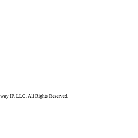
‍‌ ‌‍‌‍‌‌‌ ​‍‌‍​ ‌‍‌‌‌‍ ​​‍ ‍‌‍​‌‌ ​​‌ ​​​‍‌‍‌‍‍‌‌‍‌​​ ‌​ ‌‍​ ​ ‌‍‌​​ ‌‌​ ​ ‌‍​‍​ ​‌​ ​​​‍ ‌​ ​‍​ ​‌​ ‌‌​ ​​​‍ ‌​ ‌​‌‍​ ‌‍​ ​ ​​​‍ ‌​ ‍​‌‍‌‌​ ‍‌​ ​‍​‍ ‌​ ‌ ‌‍‌‌​ ​‍​ ​‌​ ​‍​ ​ ​ ​ ‌‍‌‍‌‍​‍​ ‌‌​ ‍​‌‍​‌​‍‌‍‌ ‌​‌ ‍‌‌ ​​‌‍‌‌​ ‌‌ ‌ ‌‍‌‌‌‍​‍‌ ​ ‌‍‍‌‌ ‌​‌‍‌‌‌​‌‍‌‍ ‌‍ ‌ ‌​‌‍‌‌‌ ​‍​‍‌‍‌ ​​‌‍​‌‌ ‌​‌‍‍​​ ‌‌‍​ ‌‍ ‌ ​​‌ ‍‌‌ ​‍‌‍‍‌‌‍‌ ‌‍‍​‌ ‌​‌​ ‍‌‍ ‌ ‌​‌‍‍‌‌‍​ ‌‍‌‌​‍‌‌​ ‌‌‌​​‍‌‌ ‌‍‍ ‌‍‌‌‌ ‍‌​‍‌‌​ ​ ‌​‌​​‍‌‌​ ​ ‌​‌​​‍‌‌​ ​‍​ ​‍‌‍‌​‌‍​‌​‍‌‌​ ​‍​ ​‍​‍‌‌​ ‌‌‌​‌​​‍ ‍‌ ‌‍‌‍​‌‌‍ ​‌ ‌‌‌‍‌‌​‍‌‍‌ ​​‌‍‌‌‌ ​‍‌ ​ ‌ ​​‌‍‌‌‌‍​ ‌ ‌​‌‍‍‌‌ ‌‍‌‍‌‌​ ‌‌ ​​‌ ‌‌‌‍​‍‌‍ ​‌‍‍‌‌ ​ ‌‍‍​‌‍‌‌‌‍‌​​‍​‍‌ ‌