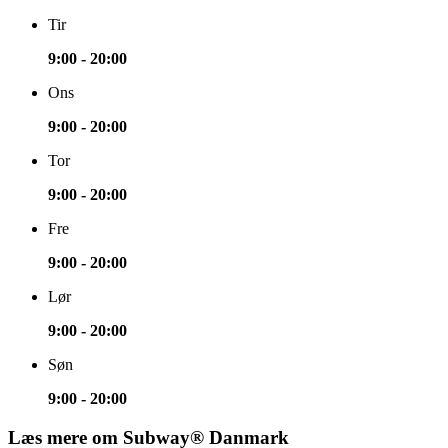
Tir
9:00 - 20:00
Ons
9:00 - 20:00
Tor
9:00 - 20:00
Fre
9:00 - 20:00
Lør
9:00 - 20:00
Søn
9:00 - 20:00
Læs mere om Subway® Danmark​​​​‌ ‍ ​‍​‍‌‍ ‌ ​‍‌‍‍‌‌‍‌ ‌‍‍‌‌‍ ‍​‍​‍​ ‍‍​‍​‍‌ ​ ‌‍​‌‌‍ ‍‌‍‍‌‌ ‌​‌ ‍‌​‍ ‍‌‍‍‌‌‍ ​‍​‍​‍ ​​‍​‍‌‍‍​‌ ​‍‌‍‌‌‌‍‌‍​‍​‍​ ‍‍​‍​‍‌‍‍​‌ ‌​‌ ‌​‌ ​​‌ ​ ​ ‍‍​‍ ​‍ ‌‍ ‍‌‍ ‌ ​‍‌‍‌​‌‍‍‌‌‍​ ​‍ ‌‌‍​‍‌‍‍‌‌ ‌​‌‍‌‌‌ ​ ​‍ ‌‌‍‌ ‌ ​‍‌‍ ‌ ‌‌‌ ​​​‍ ‌‌ ​ ‌ ‌​‌ ‌‌‌‍‌​‌‍‍‌‌‍ ​‍ ‍‌ ‌‍‌‍‌‌‌ ​‍‌‍​ ‌‍‌‌‌‍ ​​‍ ‍‌‍​‌‌ ​​‌ ​​​‍ ‌‍‍‌‌‍ ‍‌ ‌​‌‍‌‌‌‍ ‍‌ ‌​​‍ ‌‍‌‌‌‍‌​‌‍‍‌‌ ‌​​‍ ‌‍ ‌‌‍ ‌‍‌​‌‍‌‌​ ‌‌ ​​‌ ​‍‌‍‌‌‌ ​ ‌‍‌‌‌‍ ‍‌ ‌​‌‍​‌‌ ‌​‌‍‍‌‌‍ ‌‍ ‍​ ‍ ‌‍‍‌‌‍‌​​ ‌​ ‌‍​ ​ ‌‍‌​​ ‌‌​ ​ ‌‍​‍​ ​‌​ ​​​‍ ‌​ ​‍​ ​‌​ ‌‌​ ​​​‍ ‌​ ‌​‌‍​ ‌‍​ ​ ​​​‍ ‌​ ‍​‌‍‌‌​ ‍‌​ ​‍​‍ ‌​ ‌ ‌‍‌‌​ ​‍​ ​‌​ ​‍​ ​ ​ ​ ‌‍‌‍‌‍​‍​ ‌‌​ ‍​‌‍​‌​ ‍ ‌ ‌​‌ ‍‌‌ ​​‌‍‌‌​ ‌‌ ‌ ‌‍‌‌‌‍​‍‌ ​ ‌‍‍‌‌ ‌​‌‍‌‌‌​‌‍‌‍ ‌‍ ‌ ‌​‌‍‌‌‌ ​‍​ ‍ ‌ ​​‌‍​‌‌ ‌​‌‍‍​​ ‌‌ ‌​‌‍‍‌‌ ‌​‌‍ ​‌‍‌‌​‍‌‌​ ‌‌‌​​‍‌‌ ‌‍‍ ‌‍‌‌‌ ‍‌​‍‌‌​ ​ ‌​‌​​‍‌‌​ ​ ‌​‌​​‍‌‌​ ​‍​ ​‍‌‍‌​‌‍​‌​‍‌‌​ ​‍​ ​‍​‍‌‌​ ‌‌‌​‌​​‍ ‍‌ ‌‍‌‍​‌‌‍ ​‌ ‌‌‌‍‌‌​ ‌‍​‍‌‍​‌‌ ​ ‌‍‌‌‌‌‌‌‌ ​‍‌‍ ​​ ‌‌‍‍​‌ ‌​‌ ‌​‌ ​​‌ ​ ​‍‌‌​ ​ ‌​​‌​‍‌‌​ ​‍‌​‌‍​‍‌‌​ ​‍‌​‌‍‌‍ ‍‌‍ ‌ ​‍‌‍‌​‌‍‍‌‌‍​ ​‍ ‌‌‍​‍‌‍‍‌‌ ‌​‌‍‌‌‌ ​ ​‍ ‌‌‍‌ ‌ ​‍‌‍ ‌ ‌‌‌ ​​​‍ ‌‌ ​ ‌ ‌​‌ ‌‌‌‍‌​‌‍‍‌‌‍ ​‍ ‍‌ ‌‍‌‍‌‌‌ ​‍‌‍​ ‌‍‌‌‌‍ ​​‍ ‍‌‍​‌‌ ​​‌ ​​​‍‌‍‌‍‍‌‌‍‌​​ ‌​ ‌‍​ ​ ‌‍‌​​ ‌‌​ ​ ‌‍​‍​ ​‌​ ​​​‍ ‌​ ​‍​ ​‌​ ‌‌​ ​​​‍ ‌​ ‌​‌‍​ ‌‍​ ​ ​​​‍ ‌​ ‍​‌‍‌‌​ ‍‌​ ​‍​‍ ‌​ ‌ ‌‍‌‌​ ​‍​ ​‌​ ​‍​ ​ ​ ​ ‌‍‌‍‌‍​‍​ ‌‌​ ‍​‌‍​‌​‍‌‍‌ ‌​‌ ‍‌‌ ​​‌‍‌‌​ ‌‌ ‌ ‌‍‌‌‌‍​‍‌ ​ ‌‍‍‌‌ ‌​‌‍‌‌‌​‌‍‌‍ ‌‍ ‌ ‌​‌‍‌‌‌ ​‍​‍‌‍‌ ​​‌‍​‌‌ ‌​‌‍‍​​ ‌‌ ‌​‌‍‍‌‌ ‌​‌‍ ​‌‍‌‌​‍‌‌​ ‌‌‌​​‍‌‌ ‌‍‍ ‌‍‌‌‌ ‍‌​‍‌‌​ ​ ‌​‌​​‍‌‌​ ​ ‌​‌​​‍‌‌​ ​‍​ ​‍‌‍‌​‌‍​‌​‍‌‌​ ​‍​ ​‍​‍‌‌​ ‌‌‌​‌​​‍ ‍‌ ‌‍‌‍​‌‌‍ ​‌ ‌‌‌‍‌‌​‍‌‍‌ ​​‌‍‌‌‌ ​‍‌ ​ ‌ ​​‌‍‌‌‌‍​ ‌ ‌​‌‍‍‌‌ ‌‍‌‍‌‌​ ‌‌ ​​‌ ‌‌‌‍​‍‌‍ ​‌‍‍‌‌ ​ ‌‍‍​‌‍‌‌‌‍‌​​‍​‍‌ ‌