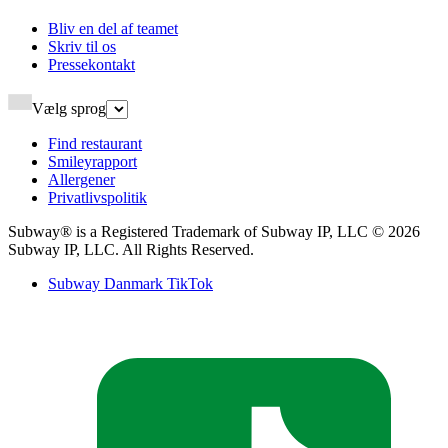
Bliv en del af teamet​​​​‌ ‍ ​‍​‍‌‍ ‌ ​‍‌‍‍‌‌‍‌ ‌‍‍‌‌‍ ‍​‍​‍​ ‍‍​‍​‍‌ ​ ‌‍​‌‌‍ ‍‌‍‍‌‌ ‌​‌ ‍‌​‍ ‍‌‍‍‌‌‍ ​‍​‍​‍ ​​‍​‍‌‍‍​‌ ​‍‌‍‌‌‌‍‌‍​‍​‍​ ‍‍​‍​‍‌‍‍​‌ ‌​‌ ‌​‌ ​​‌ ​ ​ ‍‍​‍ ​‍ ‌‍ ‍‌‍ ‌ ​‍‌‍‌​‌‍‍‌‌‍​ ​‍ ‌‌‍​‍‌‍‍‌‌ ‌​‌‍‌‌‌ ​ ​‍ ‌‌‍‌ ‌ ​‍‌‍ ‌ ‌‌‌ ​​​‍ ‌‌ ​ ‌ ‌​‌ ‌‌‌‍‌​‌‍‍‌‌‍ ​‍ ‍‌ ‌‍‌‍‌‌‌ ​‍‌‍​ ‌‍‌‌‌‍ ​​‍ ‍‌‍​‌‌ ​​‌ ​​​‍ ‌‍‍‌‌‍ ‍‌ ‌​‌‍‌‌‌‍ ‍‌ ‌​​‍ ‌‍‌‌‌‍‌​‌‍‍‌‌ ‌​​‍ ‌‍ ‌‌‍ ‌‍‌​‌‍‌‌​ ‌‌ ​​‌ ​‍‌‍‌‌‌ ​ ‌‍‌‌‌‍ ‍‌ ‌​‌‍​‌‌ ‌​‌‍‍‌‌‍ ‌‍ ‍​ ‍ ‌‍‍‌‌‍‌​​ ‌‌‍‌​​ ‍​​ ​​‌‍‌​​ ​‌‌‍‌‍‌‍​‌​ ‌ ​‍ ‌‌‍​‌​ ​‍​ ‍​​ ‍‌​‍ ‌​ ‌​‌‍‌‌​ ​ ​ ​‌​‍ ‌‌‍​‍​ ​‌‌‍‌​​ ‌‍​‍ ‌​ ‌‍​ ‌​​ ‌‍​ ​‍​ ‌‍​ ‌‌​ ‍​​ ‌ ​ ‌‌​ ​‍​ ‌‍​ ‌‌​ ‍ ‌ ‌​‌ ‍‌‌ ​​‌‍‌‌​ ‌‌ ‌ ‌‍‌‌‌‍​‍‌ ​ ‌‍‍‌‌ ‌​‌‍‌‌‌​ ‍‌‍​‌‌ ‌‍‌‍‍‌‌‍‌ ‌‍​‌‌ ‌​‌‍‍‌‌‍ ‌‍ ‍‌​‍‌‌ ‌​‌‍‌‌‌‍ ‌​ ‍ ‌ ​​‌‍​‌‌ ‌​‌‍‍​​ ‌‌‍ ​‌‍​‌‌‍​‍‌‍‌‌‌‍ ​​‍‌‌​ ‌‌‌​​‍‌‌ ‌‍‍ ‌‍‌‌‌ ‍‌​‍‌‌​ ​ ‌​‌​​‍‌‌​ ​ ‌​‌​​‍‌‌​ ​‍​ ​‍‌‍‌​‌‍​‌​‍‌‌​ ​‍​ ​‍​‍‌‌​ ‌‌‌​‌​​‍ ‍‌ ‌‍‌‍​‌‌‍ ​‌ ‌‌‌‍‌‌​ ‌‍​‍‌‍​‌‌ ​ ‌‍‌‌‌‌‌‌‌ ​‍‌‍ ​​ ‌‌‍‍​‌ ‌​‌ ‌​‌ ​​‌ ​ ​‍‌‌​ ​ ‌​​‌​‍‌‌​ ​‍‌​‌‍​‍‌‌​ ​‍‌​‌‍‌‍ ‍‌‍ ‌ ​‍‌‍‌​‌‍‍‌‌‍​ ​‍ ‌‌‍​‍‌‍‍‌‌ ‌​‌‍‌‌‌ ​ ​‍ ‌‌‍‌ ‌ ​‍‌‍ ‌ ‌‌‌ ​​​‍ ‌‌ ​ ‌ ‌​‌ ‌‌‌‍‌​‌‍‍‌‌‍ ​‍ ‍‌ ‌‍‌‍‌‌‌ ​‍‌‍​ ‌‍‌‌‌‍ ​​‍ ‍‌‍​‌‌ ​​‌ ​​​‍‌‍‌‍‍‌‌‍‌​​ ‌‌‍‌​​ ‍​​ ​​‌‍‌​​ ​‌‌‍‌‍‌‍​‌​ ‌ ​‍ ‌‌‍​‌​ ​‍​ ‍​​ ‍‌​‍ ‌​ ‌​‌‍‌‌​ ​ ​ ​‌​‍ ‌‌‍​‍​ ​‌‌‍‌​​ ‌‍​‍ ‌​ ‌‍​ ‌​​ ‌‍​ ​‍​ ‌‍​ ‌‌​ ‍​​ ‌ ​ ‌‌​ ​‍​ ‌‍​ ‌‌​‍‌‍‌ ‌​‌ ‍‌‌ ​​‌‍‌‌​ ‌‌ ‌ ‌‍‌‌‌‍​‍‌ ​ ‌‍‍‌‌ ‌​‌‍‌‌‌​ ‍‌‍​‌‌ ‌‍‌‍‍‌‌‍‌ ‌‍​‌‌ ‌​‌‍‍‌‌‍ ‌‍ ‍‌​‍‌‌ ‌​‌‍‌‌‌‍ ‌​‍‌‍‌ ​​‌‍​‌‌ ‌​‌‍‍​​ ‌‌‍ ​‌‍​‌‌‍​‍‌‍‌‌‌‍ ​​‍‌‌​ ‌‌‌​​‍‌‌ ‌‍‍ ‌‍‌‌‌ ‍‌​‍‌‌​ ​ ‌​‌​​‍‌‌​ ​ ‌​‌​​‍‌‌​ ​‍​ ​‍‌‍‌​‌‍​‌​‍‌‌​ ​‍​ ​‍​‍‌‌​ ‌‌‌​‌​​‍ ‍‌ ‌‍‌‍​‌‌‍ ​‌ ‌‌‌‍‌‌​‍‌‍‌ ​​‌‍‌‌‌ ​‍‌ ​ ‌ ​​‌‍‌‌‌‍​ ‌ ‌​‌‍‍‌‌ ‌‍‌‍‌‌​ ‌‌ ​​‌ ‌‌‌‍​‍‌‍ ​‌‍‍‌‌ ​ ‌‍‍​‌‍‌‌‌‍‌​​‍​‍‌ ‌
Skriv til os​​​​‌ ‍ ​‍​‍‌‍ ‌ ​‍‌‍‍‌‌‍‌ ‌‍‍‌‌‍ ‍​‍​‍​ ‍‍​‍​‍‌ ​ ‌‍​‌‌‍ ‍‌‍‍‌‌ ‌​‌ ‍‌​‍ ‍‌‍‍‌‌‍ ​‍​‍​‍ ​​‍​‍‌‍‍​‌ ​‍‌‍‌‌‌‍‌‍​‍​‍​ ‍‍​‍​‍‌‍‍​‌ ‌​‌ ‌​‌ ​​‌ ​ ​ ‍‍​‍ ​‍ ‌‍ ‍‌‍ ‌ ​‍‌‍‌​‌‍‍‌‌‍​ ​‍ ‌‌‍​‍‌‍‍‌‌ ‌​‌‍‌‌‌ ​ ​‍ ‌‌‍‌ ‌ ​‍‌‍ ‌ ‌‌‌ ​​​‍ ‌‌ ​ ‌ ‌​‌ ‌‌‌‍‌​‌‍‍‌‌‍ ​‍ ‍‌ ‌‍‌‍‌‌‌ ​‍‌‍​ ‌‍‌‌‌‍ ​​‍ ‍‌‍​‌‌ ​​‌ ​​​‍ ‌‍‍‌‌‍ ‍‌ ‌​‌‍‌‌‌‍ ‍‌ ‌​​‍ ‌‍‌‌‌‍‌​‌‍‍‌‌ ‌​​‍ ‌‍ ‌‌‍ ‌‍‌​‌‍‌‌​ ‌‌ ​​‌ ​‍‌‍‌‌‌ ​ ‌‍‌‌‌‍ ‍‌ ‌​‌‍​‌‌ ‌​‌‍‍‌‌‍ ‌‍ ‍​ ‍ ‌‍‍‌‌‍‌​​ ‌‌‍​‍​ ‌ ​ ​‍‌‍‌‍​ ​​‌‍​‌​ ​‍​ ‌‍​‍ ‌​ ​​‌‍​ ​ ‌ ​ ​‍​‍ ‌​ ‌​‌‍‌​​ ‌ ​ ‌‍​‍ ‌‌‍​‍​ ‌​​ ‌ ‌‍‌‌​‍ ‌​ ​ ​ ‍‌‌‍​‌‌‍‌‍‌‍​‌​ ​‍​ ​‍‌‍​ ‌‍‌‍‌‍‌‍​ ‌‍​ ​‌​ ‍ ‌ ‌​‌ ‍‌‌ ​​‌‍‌‌​ ‌‌ ‌ ‌‍‌‌‌‍​‍‌ ​ ‌‍‍‌‌ ‌​‌‍‌‌‌​ ‍‌‍​‌‌ ‌‍‌‍‍‌‌‍‌ ‌‍​‌‌ ‌​‌‍‍‌‌‍ ‌‍ ‍‌​‍‌‌ ‌​‌‍‌‌‌‍ ‌​ ‍ ‌ ​​‌‍​‌‌ ‌​‌‍‍​​ ‌‌‍ ​‌‍​‌‌‍​‍‌‍‌‌‌‍ ​​‍‌‌​ ‌‌‌​​‍‌‌ ‌‍‍ ‌‍‌‌‌ ‍‌​‍‌‌​ ​ ‌​‌​​‍‌‌​ ​ ‌​‌​​‍‌‌​ ​‍​ ​‍‌‍‌​‌‍​‌​‍‌‌​ ​‍​ ​‍​‍‌‌​ ‌‌‌​‌​​‍ ‍‌ ‌‍‌‍​‌‌‍ ​‌ ‌‌‌‍‌‌​ ‌‍​‍‌‍​‌‌ ​ ‌‍‌‌‌‌‌‌‌ ​‍‌‍ ​​ ‌‌‍‍​‌ ‌​‌ ‌​‌ ​​‌ ​ ​‍‌‌​ ​ ‌​​‌​‍‌‌​ ​‍‌​‌‍​‍‌‌​ ​‍‌​‌‍‌‍ ‍‌‍ ‌ ​‍‌‍‌​‌‍‍‌‌‍​ ​‍ ‌‌‍​‍‌‍‍‌‌ ‌​‌‍‌‌‌ ​ ​‍ ‌‌‍‌ ‌ ​‍‌‍ ‌ ‌‌‌ ​​​‍ ‌‌ ​ ‌ ‌​‌ ‌‌‌‍‌​‌‍‍‌‌‍ ​‍ ‍‌ ‌‍‌‍‌‌‌ ​‍‌‍​ ‌‍‌‌‌‍ ​​‍ ‍‌‍​‌‌ ​​‌ ​​​‍‌‍‌‍‍‌‌‍‌​​ ‌‌‍​‍​ ‌ ​ ​‍‌‍‌‍​ ​​‌‍​‌​ ​‍​ ‌‍​‍ ‌​ ​​‌‍​ ​ ‌ ​ ​‍​‍ ‌​ ‌​‌‍‌​​ ‌ ​ ‌‍​‍ ‌‌‍​‍​ ‌​​ ‌ ‌‍‌‌​‍ ‌​ ​ ​ ‍‌‌‍​‌‌‍‌‍‌‍​‌​ ​‍​ ​‍‌‍​ ‌‍‌‍‌‍‌‍​ ‌‍​ ​‌​‍‌‍‌ ‌​‌ ‍‌‌ ​​‌‍‌‌​ ‌‌ ‌ ‌‍‌‌‌‍​‍‌ ​ ‌‍‍‌‌ ‌​‌‍‌‌‌​ ‍‌‍​‌‌ ‌‍‌‍‍‌‌‍‌ ‌‍​‌‌ ‌​‌‍‍‌‌‍ ‌‍ ‍‌​‍‌‌ ‌​‌‍‌‌‌‍ ‌​‍‌‍‌ ​​‌‍​‌‌ ‌​‌‍‍​​ ‌‌‍ ​‌‍​‌‌‍​‍‌‍‌‌‌‍ ​​‍‌‌​ ‌‌‌​​‍‌‌ ‌‍‍ ‌‍‌‌‌ ‍‌​‍‌‌​ ​ ‌​‌​​‍‌‌​ ​ ‌​‌​​‍‌‌​ ​‍​ ​‍‌‍‌​‌‍​‌​‍‌‌​ ​‍​ ​‍​‍‌‌​ ‌‌‌​‌​​‍ ‍‌ ‌‍‌‍​‌‌‍ ​‌ ‌‌‌‍‌‌​‍‌‍‌ ​​‌‍‌‌‌ ​‍‌ ​ ‌ ​​‌‍‌‌‌‍​ ‌ ‌​‌‍‍‌‌ ‌‍‌‍‌‌​ ‌‌ ​​‌ ‌‌‌‍​‍‌‍ ​‌‍‍‌‌ ​ ‌‍‍​‌‍‌‌‌‍‌​​‍​‍‌ ‌
Pressekontakt​​​​‌ ‍ ​‍​‍‌‍ ‌ ​‍‌‍‍‌‌‍‌ ‌‍‍‌‌‍ ‍​‍​‍​ ‍‍​‍​‍‌ ​ ‌‍​‌‌‍ ‍‌‍‍‌‌ ‌​‌ ‍‌​‍ ‍‌‍‍‌‌‍ ​‍​‍​‍ ​​‍​‍‌‍‍​‌ ​‍‌‍‌‌‌‍‌‍​‍​‍​ ‍‍​‍​‍‌‍‍​‌ ‌​‌ ‌​‌ ​​‌ ​ ​ ‍‍​‍ ​‍ ‌‍ ‍‌‍ ‌ ​‍‌‍‌​‌‍‍‌‌‍​ ​‍ ‌‌‍​‍‌‍‍‌‌ ‌​‌‍‌‌‌ ​ ​‍ ‌‌‍‌ ‌ ​‍‌‍ ‌ ‌‌‌ ​​​‍ ‌‌ ​ ‌ ‌​‌ ‌‌‌‍‌​‌‍‍‌‌‍ ​‍ ‍‌ ‌‍‌‍‌‌‌ ​‍‌‍​ ‌‍‌‌‌‍ ​​‍ ‍‌‍​‌‌ ​​‌ ​​​‍ ‌‍‍‌‌‍ ‍‌ ‌​‌‍‌‌‌‍ ‍‌ ‌​​‍ ‌‍‌‌‌‍‌​‌‍‍‌‌ ‌​​‍ ‌‍ ‌‌‍ ‌‍‌​‌‍‌‌​ ‌‌ ​​‌ ​‍‌‍‌‌‌ ​ ‌‍‌‌‌‍ ‍‌ ‌​‌‍​‌‌ ‌​‌‍‍‌‌‍ ‌‍ ‍​ ‍ ‌‍‍‌‌‍‌​​ ‌​ ‌‍​ ‌​​ ​ ‌‍‌​​ ‍‌​ ‍‌​ ‌‌‌‍‌‍​‍ ‌​ ​​‌‍‌‍‌‍​‌​ ‌‍​‍ ‌​ ‌​‌‍‌‍​ ‌‌​ ‌​​‍ ‌‌‍​‌​ ​ ​ ​‍​ ‌ ​‍ ‌​ ​‍‌‍‌‌‌‍‌‍‌‍​‌​ ​‍​ ​‍​ ​ ​ ‌ ‌‍‌‌​ ​​​ ​​​ ‌ ​ ‍ ‌ ‌​‌ ‍‌‌ ​​‌‍‌‌​ ‌‌ ‌ ‌‍‌‌‌‍​‍‌ ​ ‌‍‍‌‌ ‌​‌‍‌‌‌​ ‍‌‍​‌‌ ‌‍‌‍‍‌‌‍‌ ‌‍​‌‌ ‌​‌‍‍‌‌‍ ‌‍ ‍‌​‍‌‌ ‌​‌‍‌‌‌‍ ‌​ ‍ ‌ ​​‌‍​‌‌ ‌​‌‍‍​​ ‌‌‍ ​‌‍​‌‌‍​‍‌‍‌‌‌‍ ​​‍‌‌​ ‌‌‌​​‍‌‌ ‌‍‍ ‌‍‌‌‌ ‍‌​‍‌‌​ ​ ‌​‌​​‍‌‌​ ​ ‌​‌​​‍‌‌​ ​‍​ ​‍‌‍‌​‌‍​‌​‍‌‌​ ​‍​ ​‍​‍‌‌​ ‌‌‌​‌​​‍ ‍‌ ‌‍‌‍​‌‌‍ ​‌ ‌‌‌‍‌‌​ ‌‍​‍‌‍​‌‌ ​ ‌‍‌‌‌‌‌‌‌ ​‍‌‍ ​​ ‌‌‍‍​‌ ‌​‌ ‌​‌ ​​‌ ​ ​‍‌‌​ ​ ‌​​‌​‍‌‌​ ​‍‌​‌‍​‍‌‌​ ​‍‌​‌‍‌‍ ‍‌‍ ‌ ​‍‌‍‌​‌‍‍‌‌‍​ ​‍ ‌‌‍​‍‌‍‍‌‌ ‌​‌‍‌‌‌ ​ ​‍ ‌‌‍‌ ‌ ​‍‌‍ ‌ ‌‌‌ ​​​‍ ‌‌ ​ ‌ ‌​‌ ‌‌‌‍‌​‌‍‍‌‌‍ ​‍ ‍‌ ‌‍‌‍‌‌‌ ​‍‌‍​ ‌‍‌‌‌‍ ​​‍ ‍‌‍​‌‌ ​​‌ ​​​‍‌‍‌‍‍‌‌‍‌​​ ‌​ ‌‍​ ‌​​ ​ ‌‍‌​​ ‍‌​ ‍‌​ ‌‌‌‍‌‍​‍ ‌​ ​​‌‍‌‍‌‍​‌​ ‌‍​‍ ‌​ ‌​‌‍‌‍​ ‌‌​ ‌​​‍ ‌‌‍​‌​ ​ ​ ​‍​ ‌ ​‍ ‌​ ​‍‌‍‌‌‌‍‌‍‌‍​‌​ ​‍​ ​‍​ ​ ​ ‌ ‌‍‌‌​ ​​​ ​​​ ‌ ​‍‌‍‌ ‌​‌ ‍‌‌ ​​‌‍‌‌​ ‌‌ ‌ ‌‍‌‌‌‍​‍‌ ​ ‌‍‍‌‌ ‌​‌‍‌‌‌​ ‍‌‍​‌‌ ‌‍‌‍‍‌‌‍‌ ‌‍​‌‌ ‌​‌‍‍‌‌‍ ‌‍ ‍‌​‍‌‌ ‌​‌‍‌‌‌‍ ‌​‍‌‍‌ ​​‌‍​‌‌ ‌​‌‍‍​​ ‌‌‍ ​‌‍​‌‌‍​‍‌‍‌‌‌‍ ​​‍‌‌​ ‌‌‌​​‍‌‌ ‌‍‍ ‌‍‌‌‌ ‍‌​‍‌‌​ ​ ‌​‌​​‍‌‌​ ​ ‌​‌​​‍‌‌​ ​‍​ ​‍‌‍‌​‌‍​‌​‍‌‌​ ​‍​ ​‍​‍‌‌​ ‌‌‌​‌​​‍ ‍‌ ‌‍‌‍​‌‌‍ ​‌ ‌‌‌‍‌‌​‍‌‍‌ ​​‌‍‌‌‌ ​‍‌ ​ ‌ ​​‌‍‌‌‌‍​ ‌ ‌​‌‍‍‌‌ ‌‍‌‍‌‌​ ‌‌ ​​‌ ‌‌‌‍​‍‌‍ ​‌‍‍‌‌ ​ ‌‍‍​‌‍‌‌‌‍‌​​‍​‍‌ ‌
Vælg sprog
Find restaurant​​​​‌ ‍ ​‍​‍‌‍ ‌ ​‍‌‍‍‌‌‍‌ ‌‍‍‌‌‍ ‍​‍​‍​ ‍‍​‍​‍‌ ​ ‌‍​‌‌‍ ‍‌‍‍‌‌ ‌​‌ ‍‌​‍ ‍‌‍‍‌‌‍ ​‍​‍​‍ ​​‍​‍‌‍‍​‌ ​‍‌‍‌‌‌‍‌‍​‍​‍​ ‍‍​‍​‍‌‍‍​‌ ‌​‌ ‌​‌ ​​‌ ​ ​ ‍‍​‍ ​‍ ‌‍ ‍‌‍ ‌ ​‍‌‍‌​‌‍‍‌‌‍​ ​‍ ‌‌‍​‍‌‍‍‌‌ ‌​‌‍‌‌‌ ​ ​‍ ‌‌‍‌ ‌ ​‍‌‍ ‌ ‌‌‌ ​​​‍ ‌‌ ​ ‌ ‌​‌ ‌‌‌‍‌​‌‍‍‌‌‍ ​‍ ‍‌ ‌‍‌‍‌‌‌ ​‍‌‍​ ‌‍‌‌‌‍ ​​‍ ‍‌‍​‌‌ ​​‌ ​​​‍ ‌‍‍‌‌‍ ‍‌ ‌​‌‍‌‌‌‍ ‍‌ ‌​​‍ ‌‍‌‌‌‍‌​‌‍‍‌‌ ‌​​‍ ‌‍ ‌‌‍ ‌‍‌​‌‍‌‌​ ‌‌ ​​‌ ​‍‌‍‌‌‌ ​ ‌‍‌‌‌‍ ‍‌ ‌​‌‍​‌‌ ‌​‌‍‍‌‌‍ ‌‍ ‍​ ‍ ‌‍‍‌‌‍‌​​ ‌‌‍​‍​ ​‌​ ‌​​ ‌‍​ ‌ ​ ‍​​ ‍​​ ​‍​‍ ‌​ ‌‍​ ‌‌​ ‌​‌‍‌‍​‍ ‌​ ‌​​ ‌‍​ ​‌​ ‌‍​‍ ‌​ ‍‌​ ‍‌​ ‌‌​ ‌‌​‍ ‌‌‍‌‍​ ‍​‌‍​‍‌‍‌​​ ‍‌​ ​‌‌‍​‍​ ‍​​ ‍​‌‍‌‌​ ​ ​ ‍​​ ‍ ‌ ‌​‌ ‍‌‌ ​​‌‍‌‌​ ‌‌ ‌ ‌‍‌‌‌‍​‍‌ ​ ‌‍‍‌‌ ‌​‌‍‌‌‌​ ‍‌‍​‌‌ ‌‍‌‍‍‌‌‍‌ ‌‍​‌‌ ‌​‌‍‍‌‌‍ ‌‍ ‍‌​‍‌‌ ‌​‌‍‌‌‌‍ ‌​ ‍ ‌ ​​‌‍​‌‌ ‌​‌‍‍​​ ‌‌‍ ​‌‍​‌‌‍​‍‌‍‌‌‌‍ ​​‍‌‌​ ‌‌‌​​‍‌‌ ‌‍‍ ‌‍‌‌‌ ‍‌​‍‌‌​ ​ ‌​‌​​‍‌‌​ ​ ‌​‌​​‍‌‌​ ​‍​ ​‍‌‍‌​‌‍​‌​‍‌‌​ ​‍​ ​‍​‍‌‌​ ‌‌‌​‌​​‍ ‍‌ ‌‍‌‍​‌‌‍ ​‌ ‌‌‌‍‌‌​ ‌‍​‍‌‍​‌‌ ​ ‌‍‌‌‌‌‌‌‌ ​‍‌‍ ​​ ‌‌‍‍​‌ ‌​‌ ‌​‌ ​​‌ ​ ​‍‌‌​ ​ ‌​​‌​‍‌‌​ ​‍‌​‌‍​‍‌‌​ ​‍‌​‌‍‌‍ ‍‌‍ ‌ ​‍‌‍‌​‌‍‍‌‌‍​ ​‍ ‌‌‍​‍‌‍‍‌‌ ‌​‌‍‌‌‌ ​ ​‍ ‌‌‍‌ ‌ ​‍‌‍ ‌ ‌‌‌ ​​​‍ ‌‌ ​ ‌ ‌​‌ ‌‌‌‍‌​‌‍‍‌‌‍ ​‍ ‍‌ ‌‍‌‍‌‌‌ ​‍‌‍​ ‌‍‌‌‌‍ ​​‍ ‍‌‍​‌‌ ​​‌ ​​​‍‌‍‌‍‍‌‌‍‌​​ ‌‌‍​‍​ ​‌​ ‌​​ ‌‍​ ‌ ​ ‍​​ ‍​​ ​‍​‍ ‌​ ‌‍​ ‌‌​ ‌​‌‍‌‍​‍ ‌​ ‌​​ ‌‍​ ​‌​ ‌‍​‍ ‌​ ‍‌​ ‍‌​ ‌‌​ ‌‌​‍ ‌‌‍‌‍​ ‍​‌‍​‍‌‍‌​​ ‍‌​ ​‌‌‍​‍​ ‍​​ ‍​‌‍‌‌​ ​ ​ ‍​​‍‌‍‌ ‌​‌ ‍‌‌ ​​‌‍‌‌​ ‌‌ ‌ ‌‍‌‌‌‍​‍‌ ​ ‌‍‍‌‌ ‌​‌‍‌‌‌​ ‍‌‍​‌‌ ‌‍‌‍‍‌‌‍‌ ‌‍​‌‌ ‌​‌‍‍‌‌‍ ‌‍ ‍‌​‍‌‌ ‌​‌‍‌‌‌‍ ‌​‍‌‍‌ ​​‌‍​‌‌ ‌​‌‍‍​​ ‌‌‍ ​‌‍​‌‌‍​‍‌‍‌‌‌‍ ​​‍‌‌​ ‌‌‌​​‍‌‌ ‌‍‍ ‌‍‌‌‌ ‍‌​‍‌‌​ ​ ‌​‌​​‍‌‌​ ​ ‌​‌​​‍‌‌​ ​‍​ ​‍‌‍‌​‌‍​‌​‍‌‌​ ​‍​ ​‍​‍‌‌​ ‌‌‌​‌​​‍ ‍‌ ‌‍‌‍​‌‌‍ ​‌ ‌‌‌‍‌‌​‍‌‍‌ ​​‌‍‌‌‌ ​‍‌ ​ ‌ ​​‌‍‌‌‌‍​ ‌ ‌​‌‍‍‌‌ ‌‍‌‍‌‌​ ‌‌ ​​‌ ‌‌‌‍​‍‌‍ ​‌‍‍‌‌ ​ ‌‍‍​‌‍‌‌‌‍‌​​‍​‍‌ ‌
Smileyrapport​​​​‌ ‍ ​‍​‍‌‍ ‌ ​‍‌‍‍‌‌‍‌ ‌‍‍‌‌‍ ‍​‍​‍​ ‍‍​‍​‍‌ ​ ‌‍​‌‌‍ ‍‌‍‍‌‌ ‌​‌ ‍‌​‍ ‍‌‍‍‌‌‍ ​‍​‍​‍ ​​‍​‍‌‍‍​‌ ​‍‌‍‌‌‌‍‌‍​‍​‍​ ‍‍​‍​‍‌‍‍​‌ ‌​‌ ‌​‌ ​​‌ ​ ​ ‍‍​‍ ​‍ ‌‍ ‍‌‍ ‌ ​‍‌‍‌​‌‍‍‌‌‍​ ​‍ ‌‌‍​‍‌‍‍‌‌ ‌​‌‍‌‌‌ ​ ​‍ ‌‌‍‌ ‌ ​‍‌‍ ‌ ‌‌‌ ​​​‍ ‌‌ ​ ‌ ‌​‌ ‌‌‌‍‌​‌‍‍‌‌‍ ​‍ ‍‌ ‌‍‌‍‌‌‌ ​‍‌‍​ ‌‍‌‌‌‍ ​​‍ ‍‌‍​‌‌ ​​‌ ​​​‍ ‌‍‍‌‌‍ ‍‌ ‌​‌‍‌‌‌‍ ‍‌ ‌​​‍ ‌‍‌‌‌‍‌​‌‍‍‌‌ ‌​​‍ ‌‍ ‌‌‍ ‌‍‌​‌‍‌‌​ ‌‌ ​​‌ ​‍‌‍‌‌‌ ​ ‌‍‌‌‌‍ ‍‌ ‌​‌‍​‌‌ ‌​‌‍‍‌‌‍ ‌‍ ‍​ ‍ ‌‍‍‌‌‍‌​​ ‌‌‍​‍​ ‌ ​ ​​‌‍‌‍‌‍‌‌​ ‍​‌‍‌‌​ ‌‍​‍ ‌‌‍​ ‌‍‌‌‌‍‌​​ ‌‍​‍ ‌​ ‌​‌‍​‍​ ​ ​ ​‌​‍ ‌​ ‍‌​ ​​‌‍‌‌​ ‌‍​‍ ‌​ ‌‍​ ​ ‌‍‌‌​ ​ ​ ​​‌‍​ ​ ‍‌​ ​​​ ‌​​ ​ ​ ​‍​ ‍​​ ‍ ‌ ‌​‌ ‍‌‌ ​​‌‍‌‌​ ‌‌ ‌ ‌‍‌‌‌‍​‍‌ ​ ‌‍‍‌‌ ‌​‌‍‌‌‌​ ‍‌‍​‌‌ ‌‍‌‍‍‌‌‍‌ ‌‍​‌‌ ‌​‌‍‍‌‌‍ ‌‍ ‍‌​‍‌‌ ‌​‌‍‌‌‌‍ ‌​ ‍ ‌ ​​‌‍​‌‌ ‌​‌‍‍​​ ‌‌‍ ​‌‍​‌‌‍​‍‌‍‌‌‌‍ ​​‍‌‌​ ‌‌‌​​‍‌‌ ‌‍‍ ‌‍‌‌‌ ‍‌​‍‌‌​ ​ ‌​‌​​‍‌‌​ ​ ‌​‌​​‍‌‌​ ​‍​ ​‍‌‍‌​‌‍​‌​‍‌‌​ ​‍​ ​‍​‍‌‌​ ‌‌‌​‌​​‍ ‍‌ ‌‍‌‍​‌‌‍ ​‌ ‌‌‌‍‌‌​ ‌‍​‍‌‍​‌‌ ​ ‌‍‌‌‌‌‌‌‌ ​‍‌‍ ​​ ‌‌‍‍​‌ ‌​‌ ‌​‌ ​​‌ ​ ​‍‌‌​ ​ ‌​​‌​‍‌‌​ ​‍‌​‌‍​‍‌‌​ ​‍‌​‌‍‌‍ ‍‌‍ ‌ ​‍‌‍‌​‌‍‍‌‌‍​ ​‍ ‌‌‍​‍‌‍‍‌‌ ‌​‌‍‌‌‌ ​ ​‍ ‌‌‍‌ ‌ ​‍‌‍ ‌ ‌‌‌ ​​​‍ ‌‌ ​ ‌ ‌​‌ ‌‌‌‍‌​‌‍‍‌‌‍ ​‍ ‍‌ ‌‍‌‍‌‌‌ ​‍‌‍​ ‌‍‌‌‌‍ ​​‍ ‍‌‍​‌‌ ​​‌ ​​​‍‌‍‌‍‍‌‌‍‌​​ ‌‌‍​‍​ ‌ ​ ​​‌‍‌‍‌‍‌‌​ ‍​‌‍‌‌​ ‌‍​‍ ‌‌‍​ ‌‍‌‌‌‍‌​​ ‌‍​‍ ‌​ ‌​‌‍​‍​ ​ ​ ​‌​‍ ‌​ ‍‌​ ​​‌‍‌‌​ ‌‍​‍ ‌​ ‌‍​ ​ ‌‍‌‌​ ​ ​ ​​‌‍​ ​ ‍‌​ ​​​ ‌​​ ​ ​ ​‍​ ‍​​‍‌‍‌ ‌​‌ ‍‌‌ ​​‌‍‌‌​ ‌‌ ‌ ‌‍‌‌‌‍​‍‌ ​ ‌‍‍‌‌ ‌​‌‍‌‌‌​ ‍‌‍​‌‌ ‌‍‌‍‍‌‌‍‌ ‌‍​‌‌ ‌​‌‍‍‌‌‍ ‌‍ ‍‌​‍‌‌ ‌​‌‍‌‌‌‍ ‌​‍‌‍‌ ​​‌‍​‌‌ ‌​‌‍‍​​ ‌‌‍ ​‌‍​‌‌‍​‍‌‍‌‌‌‍ ​​‍‌‌​ ‌‌‌​​‍‌‌ ‌‍‍ ‌‍‌‌‌ ‍‌​‍‌‌​ ​ ‌​‌​​‍‌‌​ ​ ‌​‌​​‍‌‌​ ​‍​ ​‍‌‍‌​‌‍​‌​‍‌‌​ ​‍​ ​‍​‍‌‌​ ‌‌‌​‌​​‍ ‍‌ ‌‍‌‍​‌‌‍ ​‌ ‌‌‌‍‌‌​‍‌‍‌ ​​‌‍‌‌‌ ​‍‌ ​ ‌ ​​‌‍‌‌‌‍​ ‌ ‌​‌‍‍‌‌ ‌‍‌‍‌‌​ ‌‌ ​​‌ ‌‌‌‍​‍‌‍ ​‌‍‍‌‌ ​ ‌‍‍​‌‍‌‌‌‍‌​​‍​‍‌ ‌
Allergener​​​​‌ ‍ ​‍​‍‌‍ ‌ ​‍‌‍‍‌‌‍‌ ‌‍‍‌‌‍ ‍​‍​‍​ ‍‍​‍​‍‌ ​ ‌‍​‌‌‍ ‍‌‍‍‌‌ ‌​‌ ‍‌​‍ ‍‌‍‍‌‌‍ ​‍​‍​‍ ​​‍​‍‌‍‍​‌ ​‍‌‍‌‌‌‍‌‍​‍​‍​ ‍‍​‍​‍‌‍‍​‌ ‌​‌ ‌​‌ ​​‌ ​ ​ ‍‍​‍ ​‍ ‌‍ ‍‌‍ ‌ ​‍‌‍‌​‌‍‍‌‌‍​ ​‍ ‌‌‍​‍‌‍‍‌‌ ‌​‌‍‌‌‌ ​ ​‍ ‌‌‍‌ ‌ ​‍‌‍ ‌ ‌‌‌ ​​​‍ ‌‌ ​ ‌ ‌​‌ ‌‌‌‍‌​‌‍‍‌‌‍ ​‍ ‍‌ ‌‍‌‍‌‌‌ ​‍‌‍​ ‌‍‌‌‌‍ ​​‍ ‍‌‍​‌‌ ​​‌ ​​​‍ ‌‍‍‌‌‍ ‍‌ ‌​‌‍‌‌‌‍ ‍‌ ‌​​‍ ‌‍‌‌‌‍‌​‌‍‍‌‌ ‌​​‍ ‌‍ ‌‌‍ ‌‍‌​‌‍‌‌​ ‌‌ ​​‌ ​‍‌‍‌‌‌ ​ ‌‍‌‌‌‍ ‍‌ ‌​‌‍​‌‌ ‌​‌‍‍‌‌‍ ‌‍ ‍​ ‍ ‌‍‍‌‌‍‌​​ ‌​ ‌​​ ‍​​ ‌ ‌‍​‍​ ‌​​ ​‌​ ​​‌‍‌​​‍ ‌‌‍‌​​ ‍​‌‍​‍‌‍​‍​‍ ‌​ ‌​‌‍‌‍​ ​​​ ‌​​‍ ‌‌‍​‍​ ‌ ​ ‌ ​ ​ ​‍ ‌​ ‌‍​ ‍‌‌‍‌‍​ ‌​​ ‍​‌‍​ ​ ​‌‌‍‌‍‌‍​ ‌‍‌‍​ ‌‍​ ‌‌​ ‍ ‌ ‌​‌ ‍‌‌ ​​‌‍‌‌​ ‌‌ ‌ ‌‍‌‌‌‍​‍‌ ​ ‌‍‍‌‌ ‌​‌‍‌‌‌​ ‍‌‍​‌‌ ‌‍‌‍‍‌‌‍‌ ‌‍​‌‌ ‌​‌‍‍‌‌‍ ‌‍ ‍‌​‍‌‌ ‌​‌‍‌‌‌‍ ‌​ ‍ ‌ ​​‌‍​‌‌ ‌​‌‍‍​​ ‌‌‍ ​‌‍​‌‌‍​‍‌‍‌‌‌‍ ​​‍‌‌​ ‌‌‌​​‍‌‌ ‌‍‍ ‌‍‌‌‌ ‍‌​‍‌‌​ ​ ‌​‌​​‍‌‌​ ​ ‌​‌​​‍‌‌​ ​‍​ ​‍‌‍‌​‌‍​‌​‍‌‌​ ​‍​ ​‍​‍‌‌​ ‌‌‌​‌​​‍ ‍‌ ‌‍‌‍​‌‌‍ ​‌ ‌‌‌‍‌‌​ ‌‍​‍‌‍​‌‌ ​ ‌‍‌‌‌‌‌‌‌ ​‍‌‍ ​​ ‌‌‍‍​‌ ‌​‌ ‌​‌ ​​‌ ​ ​‍‌‌​ ​ ‌​​‌​‍‌‌​ ​‍‌​‌‍​‍‌‌​ ​‍‌​‌‍‌‍ ‍‌‍ ‌ ​‍‌‍‌​‌‍‍‌‌‍​ ​‍ ‌‌‍​‍‌‍‍‌‌ ‌​‌‍‌‌‌ ​ ​‍ ‌‌‍‌ ‌ ​‍‌‍ ‌ ‌‌‌ ​​​‍ ‌‌ ​ ‌ ‌​‌ ‌‌‌‍‌​‌‍‍‌‌‍ ​‍ ‍‌ ‌‍‌‍‌‌‌ ​‍‌‍​ ‌‍‌‌‌‍ ​​‍ ‍‌‍​‌‌ ​​‌ ​​​‍‌‍‌‍‍‌‌‍‌​​ ‌​ ‌​​ ‍​​ ‌ ‌‍​‍​ ‌​​ ​‌​ ​​‌‍‌​​‍ ‌‌‍‌​​ ‍​‌‍​‍‌‍​‍​‍ ‌​ ‌​‌‍‌‍​ ​​​ ‌​​‍ ‌‌‍​‍​ ‌ ​ ‌ ​ ​ ​‍ ‌​ ‌‍​ ‍‌‌‍‌‍​ ‌​​ ‍​‌‍​ ​ ​‌‌‍‌‍‌‍​ ‌‍‌‍​ ‌‍​ ‌‌​‍‌‍‌ ‌​‌ ‍‌‌ ​​‌‍‌‌​ ‌‌ ‌ ‌‍‌‌‌‍​‍‌ ​ ‌‍‍‌‌ ‌​‌‍‌‌‌​ ‍‌‍​‌‌ ‌‍‌‍‍‌‌‍‌ ‌‍​‌‌ ‌​‌‍‍‌‌‍ ‌‍ ‍‌​‍‌‌ ‌​‌‍‌‌‌‍ ‌​‍‌‍‌ ​​‌‍​‌‌ ‌​‌‍‍​​ ‌‌‍ ​‌‍​‌‌‍​‍‌‍‌‌‌‍ ​​‍‌‌​ ‌‌‌​​‍‌‌ ‌‍‍ ‌‍‌‌‌ ‍‌​‍‌‌​ ​ ‌​‌​​‍‌‌​ ​ ‌​‌​​‍‌‌​ ​‍​ ​‍‌‍‌​‌‍​‌​‍‌‌​ ​‍​ ​‍​‍‌‌​ ‌‌‌​‌​​‍ ‍‌ ‌‍‌‍​‌‌‍ ​‌ ‌‌‌‍‌‌​‍‌‍‌ ​​‌‍‌‌‌ ​‍‌ ​ ‌ ​​‌‍‌‌‌‍​ ‌ ‌​‌‍‍‌‌ ‌‍‌‍‌‌​ ‌‌ ​​‌ ‌‌‌‍​‍‌‍ ​‌‍‍‌‌ ​ ‌‍‍​‌‍‌‌‌‍‌​​‍​‍‌ ‌
Privatlivspolitik​​​​‌ ‍ ​‍​‍‌‍ ‌ ​‍‌‍‍‌‌‍‌ ‌‍‍‌‌‍ ‍​‍​‍​ ‍‍​‍​‍‌ ​ ‌‍​‌‌‍ ‍‌‍‍‌‌ ‌​‌ ‍‌​‍ ‍‌‍‍‌‌‍ ​‍​‍​‍ ​​‍​‍‌‍‍​‌ ​‍‌‍‌‌‌‍‌‍​‍​‍​ ‍‍​‍​‍‌‍‍​‌ ‌​‌ ‌​‌ ​​‌ ​ ​ ‍‍​‍ ​‍ ‌‍ ‍‌‍ ‌ ​‍‌‍‌​‌‍‍‌‌‍​ ​‍ ‌‌‍​‍‌‍‍‌‌ ‌​‌‍‌‌‌ ​ ​‍ ‌‌‍‌ ‌ ​‍‌‍ ‌ ‌‌‌ ​​​‍ ‌‌ ​ ‌ ‌​‌ ‌‌‌‍‌​‌‍‍‌‌‍ ​‍ ‍‌ ‌‍‌‍‌‌‌ ​‍‌‍​ ‌‍‌‌‌‍ ​​‍ ‍‌‍​‌‌ ​​‌ ​​​‍ ‌‍‍‌‌‍ ‍‌ ‌​‌‍‌‌‌‍ ‍‌ ‌​​‍ ‌‍‌‌‌‍‌​‌‍‍‌‌ ‌​​‍ ‌‍ ‌‌‍ ‌‍‌​‌‍‌‌​ ‌‌ ​​‌ ​‍‌‍‌‌‌ ​ ‌‍‌‌‌‍ ‍‌ ‌​‌‍​‌‌ ‌​‌‍‍‌‌‍ ‌‍ ‍​ ‍ ‌‍‍‌‌‍‌​​ ‌​ ‍‌​ ‍​‌‍​‍‌‍‌​‌‍​‍​ ‌​​ ‌ ​ ​‍​‍ ‌‌‍‌​‌‍​ ‌‍‌‌‌‍‌‍​‍ ‌​ ‌​​ ‍​​ ​‍​ ‌‍​‍ ‌‌‍​‌‌‍​ ‌‍​ ​ ‌ ​‍ ‌​ ​ ​ ​ ​ ‌‌​ ​​‌‍​‌​ ‌‌​ ​‍‌‍​ ‌‍‌​​ ‌​‌‍‌‌​ ‌‌​ ‍ ‌ ‌​‌ ‍‌‌ ​​‌‍‌‌​ ‌‌ ‌ ‌‍‌‌‌‍​‍‌ ​ ‌‍‍‌‌ ‌​‌‍‌‌‌​ ‍‌‍​‌‌ ‌‍‌‍‍‌‌‍‌ ‌‍​‌‌ ‌​‌‍‍‌‌‍ ‌‍ ‍‌​‍‌‌ ‌​‌‍‌‌‌‍ ‌​ ‍ ‌ ​​‌‍​‌‌ ‌​‌‍‍​​ ‌‌‍ ​‌‍​‌‌‍​‍‌‍‌‌‌‍ ​​‍‌‌​ ‌‌‌​​‍‌‌ ‌‍‍ ‌‍‌‌‌ ‍‌​‍‌‌​ ​ ‌​‌​​‍‌‌​ ​ ‌​‌​​‍‌‌​ ​‍​ ​‍‌‍‌​‌‍​‌​‍‌‌​ ​‍​ ​‍​‍‌‌​ ‌‌‌​‌​​‍ ‍‌ ‌‍‌‍​‌‌‍ ​‌ ‌‌‌‍‌‌​ ‌‍​‍‌‍​‌‌ ​ ‌‍‌‌‌‌‌‌‌ ​‍‌‍ ​​ ‌‌‍‍​‌ ‌​‌ ‌​‌ ​​‌ ​ ​‍‌‌​ ​ ‌​​‌​‍‌‌​ ​‍‌​‌‍​‍‌‌​ ​‍‌​‌‍‌‍ ‍‌‍ ‌ ​‍‌‍‌​‌‍‍‌‌‍​ ​‍ ‌‌‍​‍‌‍‍‌‌ ‌​‌‍‌‌‌ ​ ​‍ ‌‌‍‌ ‌ ​‍‌‍ ‌ ‌‌‌ ​​​‍ ‌‌ ​ ‌ ‌​‌ ‌‌‌‍‌​‌‍‍‌‌‍ ​‍ ‍‌ ‌‍‌‍‌‌‌ ​‍‌‍​ ‌‍‌‌‌‍ ​​‍ ‍‌‍​‌‌ ​​‌ ​​​‍‌‍‌‍‍‌‌‍‌​​ ‌​ ‍‌​ ‍​‌‍​‍‌‍‌​‌‍​‍​ ‌​​ ‌ ​ ​‍​‍ ‌‌‍‌​‌‍​ ‌‍‌‌‌‍‌‍​‍ ‌​ ‌​​ ‍​​ ​‍​ ‌‍​‍ ‌‌‍​‌‌‍​ ‌‍​ ​ ‌ ​‍ ‌​ ​ ​ ​ ​ ‌‌​ ​​‌‍​‌​ ‌‌​ ​‍‌‍​ ‌‍‌​​ ‌​‌‍‌‌​ ‌‌​‍‌‍‌ ‌​‌ ‍‌‌ ​​‌‍‌‌​ ‌‌ ‌ ‌‍‌‌‌‍​‍‌ ​ ‌‍‍‌‌ ‌​‌‍‌‌‌​ ‍‌‍​‌‌ ‌‍‌‍‍‌‌‍‌ ‌‍​‌‌ ‌​‌‍‍‌‌‍ ‌‍ ‍‌​‍‌‌ ‌​‌‍‌‌‌‍ ‌​‍‌‍‌ ​​‌‍​‌‌ ‌​‌‍‍​​ ‌‌‍ ​‌‍​‌‌‍​‍‌‍‌‌‌‍ ​​‍‌‌​ ‌‌‌​​‍‌‌ ‌‍‍ ‌‍‌‌‌ ‍‌​‍‌‌​ ​ ‌​‌​​‍‌‌​ ​ ‌​‌​​‍‌‌​ ​‍​ ​‍‌‍‌​‌‍​‌​‍‌‌​ ​‍​ ​‍​‍‌‌​ ‌‌‌​‌​​‍ ‍‌ ‌‍‌‍​‌‌‍ ​‌ ‌‌‌‍‌‌​‍‌‍‌ ​​‌‍‌‌‌ ​‍‌ ​ ‌ ​​‌‍‌‌‌‍​ ‌ ‌​‌‍‍‌‌ ‌‍‌‍‌‌​ ‌‌ ​​‌ ‌‌‌‍​‍‌‍ ​‌‍‍‌‌ ​ ‌‍‍​‌‍‌‌‌‍‌​​‍​‍‌ ‌
Subway® is a Registered Trademark of Subway IP, LLC © 2026
Subway IP, LLC. All Rights Reserved.​​​​‌ ‍ ​‍​‍‌‍ ‌ ​‍‌‍‍‌‌‍‌ ‌‍‍‌‌‍ ‍​‍​‍​ ‍‍​‍​‍‌ ​ ‌‍​‌‌‍ ‍‌‍‍‌‌ ‌​‌ ‍‌​‍ ‍‌‍‍‌‌‍ ​‍​‍​‍ ​​‍​‍‌‍‍​‌ ​‍‌‍‌‌‌‍‌‍​‍​‍​ ‍‍​‍​‍‌‍‍​‌ ‌​‌ ‌​‌ ​​‌ ​ ​ ‍‍​‍ ​‍ ‌‍ ‍‌‍ ‌ ​‍‌‍‌​‌‍‍‌‌‍​ ​‍ ‌‌‍​‍‌‍‍‌‌ ‌​‌‍‌‌‌ ​ ​‍ ‌‌‍‌ ‌ ​‍‌‍ ‌ ‌‌‌ ​​​‍ ‌‌ ​ ‌ ‌​‌ ‌‌‌‍‌​‌‍‍‌‌‍ ​‍ ‍‌ ‌‍‌‍‌‌‌ ​‍‌‍​ ‌‍‌‌‌‍ ​​‍ ‍‌‍​‌‌ ​​‌ ​​​‍ ‌‍‍‌‌‍ ‍‌ ‌​‌‍‌‌‌‍ ‍‌ ‌​​‍ ‌‍‌‌‌‍‌​‌‍‍‌‌ ‌​​‍ ‌‍ ‌‌‍ ‌‍‌​‌‍‌‌​ ‌‌ ​​‌ ​‍‌‍‌‌‌ ​ ‌‍‌‌‌‍ ‍‌ ‌​‌‍​‌‌ ‌​‌‍‍‌‌‍ ‌‍ ‍​ ‍ ‌‍‍‌‌‍‌​​ ‌​ ‌‍​ ​ ‌‍‌​​ ‌‌​ ​ ‌‍​‍​ ​‌​ ​​​‍ ‌​ ​‍​ ​‌​ ‌‌​ ​​​‍ ‌​ ‌​‌‍​ ‌‍​ ​ ​​​‍ ‌​ ‍​‌‍‌‌​ ‍‌​ ​‍​‍ ‌​ ‌ ‌‍‌‌​ ​‍​ ​‌​ ​‍​ ​ ​ ​ ‌‍‌‍‌‍​‍​ ‌‌​ ‍​‌‍​‌​ ‍ ‌ ‌​‌ ‍‌‌ ​​‌‍‌‌​ ‌‌ ‌ ‌‍‌‌‌‍​‍‌ ​ ‌‍‍‌‌ ‌​‌‍‌‌‌​‌‍‌‍ ‌‍ ‌ ‌​‌‍‌‌‌ ​‍​ ‍ ‌ ​​‌‍​‌‌ ‌​‌‍‍​​ ‌‌‍​ ‌‍ ‌ ​​‌ ‍‌‌ ​‍‌‍‍‌‌‍‌ ‌‍‍​‌ ‌​‌​ ‍‌‍ ‌ ‌​‌‍‍‌‌‍​ ‌‍‌‌​‍‌‌​ ‌‌‌​​‍‌‌ ‌‍‍ ‌‍‌‌‌ ‍‌​‍‌‌​ ​ ‌​‌​​‍‌‌​ ​ ‌​‌​​‍‌‌​ ​‍​ ​‍‌‍‌​‌‍​‌​‍‌‌​ ​‍​ ​‍​‍‌‌​ ‌‌‌​‌​​‍ ‍‌ ‌‍‌‍​‌‌‍ ​‌ ‌‌‌‍‌‌​ ‌‍​‍‌‍​‌‌ ​ ‌‍‌‌‌‌‌‌‌ ​‍‌‍ ​​ ‌‌‍‍​‌ ‌​‌ ‌​‌ ​​‌ ​ ​‍‌‌​ ​ ‌​​‌​‍‌‌​ ​‍‌​‌‍​‍‌‌​ ​‍‌​‌‍‌‍ ‍‌‍ ‌ ​‍‌‍‌​‌‍‍‌‌‍​ ​‍ ‌‌‍​‍‌‍‍‌‌ ‌​‌‍‌‌‌ ​ ​‍ ‌‌‍‌ ‌ ​‍‌‍ ‌ ‌‌‌ ​​​‍ ‌‌ ​ ‌ ‌​‌ ‌‌‌‍‌​‌‍‍‌‌‍ ​‍ ‍‌ ‌‍‌‍‌‌‌ ​‍‌‍​ ‌‍‌‌‌‍ ​​‍ ‍‌‍​‌‌ ​​‌ ​​​‍‌‍‌‍‍‌‌‍‌​​ ‌​ ‌‍​ ​ ‌‍‌​​ ‌‌​ ​ ‌‍​‍​ ​‌​ ​​​‍ ‌​ ​‍​ ​‌​ ‌‌​ ​​​‍ ‌​ ‌​‌‍​ ‌‍​ ​ ​​​‍ ‌​ ‍​‌‍‌‌​ ‍‌​ ​‍​‍ ‌​ ‌ ‌‍‌‌​ ​‍​ ​‌​ ​‍​ ​ ​ ​ ‌‍‌‍‌‍​‍​ ‌‌​ ‍​‌‍​‌​‍‌‍‌ ‌​‌ ‍‌‌ ​​‌‍‌‌​ ‌‌ ‌ ‌‍‌‌‌‍​‍‌ ​ ‌‍‍‌‌ ‌​‌‍‌‌‌​‌‍‌‍ ‌‍ ‌ ‌​‌‍‌‌‌ ​‍​‍‌‍‌ ​​‌‍​‌‌ ‌​‌‍‍​​ ‌‌‍​ ‌‍ ‌ ​​‌ ‍‌‌ ​‍‌‍‍‌‌‍‌ ‌‍‍​‌ ‌​‌​ ‍‌‍ ‌ ‌​‌‍‍‌‌‍​ ‌‍‌‌​‍‌‌​ ‌‌‌​​‍‌‌ ‌‍‍ ‌‍‌‌‌ ‍‌​‍‌‌​ ​ ‌​‌​​‍‌‌​ ​ ‌​‌​​‍‌‌​ ​‍​ ​‍‌‍‌​‌‍​‌​‍‌‌​ ​‍​ ​‍​‍‌‌​ ‌‌‌​‌​​‍ ‍‌ ‌‍‌‍​‌‌‍ ​‌ ‌‌‌‍‌‌​‍‌‍‌ ​​‌‍‌‌‌ ​‍‌ ​ ‌ ​​‌‍‌‌‌‍​ ‌ ‌​‌‍‍‌‌ ‌‍‌‍‌‌​ ‌‌ ​​‌ ‌‌‌‍​‍‌‍ ​‌‍‍‌‌ ​ ‌‍‍​‌‍‌‌‌‍‌​​‍​‍‌ ‌
Subway Danmark TikTok