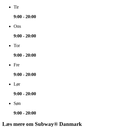
Tir
9:00 - 20:00
Ons
9:00 - 20:00
Tor
9:00 - 20:00
Fre
9:00 - 20:00
Lør
9:00 - 20:00
Søn
9:00 - 20:00
Læs mere om Subway® Danmark​​​​‌ ‍ ​‍​‍‌‍ ‌ ​‍‌‍‍‌‌‍‌ ‌‍‍‌‌‍ ‍​‍​‍​ ‍‍​‍​‍‌ ​ ‌‍​‌‌‍ ‍‌‍‍‌‌ ‌​‌ ‍‌​‍ ‍‌‍‍‌‌‍ ​‍​‍​‍ ​​‍​‍‌‍‍​‌ ​‍‌‍‌‌‌‍‌‍​‍​‍​ ‍‍​‍​‍‌‍‍​‌ ‌​‌ ‌​‌ ​​‌ ​ ​ ‍‍​‍ ​‍ ‌‍ ‍‌‍ ‌ ​‍‌‍‌​‌‍‍‌‌‍​ ​‍ ‌‌‍​‍‌‍‍‌‌ ‌​‌‍‌‌‌ ​ ​‍ ‌‌‍‌ ‌ ​‍‌‍ ‌ ‌‌‌ ​​​‍ ‌‌ ​ ‌ ‌​‌ ‌‌‌‍‌​‌‍‍‌‌‍ ​‍ ‍‌ ‌‍‌‍‌‌‌ ​‍‌‍​ ‌‍‌‌‌‍ ​​‍ ‍‌‍​‌‌ ​​‌ ​​​‍ ‌‍‍‌‌‍ ‍‌ ‌​‌‍‌‌‌‍ ‍‌ ‌​​‍ ‌‍‌‌‌‍‌​‌‍‍‌‌ ‌​​‍ ‌‍ ‌‌‍ ‌‍‌​‌‍‌‌​ ‌‌ ​​‌ ​‍‌‍‌‌‌ ​ ‌‍‌‌‌‍ ‍‌ ‌​‌‍​‌‌ ‌​‌‍‍‌‌‍ ‌‍ ‍​ ‍ ‌‍‍‌‌‍‌​​ ‌​ ‌‍​ ​ ‌‍‌​​ ‌‌​ ​ ‌‍​‍​ ​‌​ ​​​‍ ‌​ ​‍​ ​‌​ ‌‌​ ​​​‍ ‌​ ‌​‌‍​ ‌‍​ ​ ​​​‍ ‌​ ‍​‌‍‌‌​ ‍‌​ ​‍​‍ ‌​ ‌ ‌‍‌‌​ ​‍​ ​‌​ ​‍​ ​ ​ ​ ‌‍‌‍‌‍​‍​ ‌‌​ ‍​‌‍​‌​ ‍ ‌ ‌​‌ ‍‌‌ ​​‌‍‌‌​ ‌‌ ‌ ‌‍‌‌‌‍​‍‌ ​ ‌‍‍‌‌ ‌​‌‍‌‌‌​‌‍‌‍ ‌‍ ‌ ‌​‌‍‌‌‌ ​‍​ ‍ ‌ ​​‌‍​‌‌ ‌​‌‍‍​​ ‌‌ ‌​‌‍‍‌‌ ‌​‌‍ ​‌‍‌‌​‍‌‌​ ‌‌‌​​‍‌‌ ‌‍‍ ‌‍‌‌‌ ‍‌​‍‌‌​ ​ ‌​‌​​‍‌‌​ ​ ‌​‌​​‍‌‌​ ​‍​ ​‍‌‍‌​‌‍​‌​‍‌‌​ ​‍​ ​‍​‍‌‌​ ‌‌‌​‌​​‍ ‍‌ ‌‍‌‍​‌‌‍ ​‌ ‌‌‌‍‌‌​ ‌‍​‍‌‍​‌‌ ​ ‌‍‌‌‌‌‌‌‌ ​‍‌‍ ​​ ‌‌‍‍​‌ ‌​‌ ‌​‌ ​​‌ ​ ​‍‌‌​ ​ ‌​​‌​‍‌‌​ ​‍‌​‌‍​‍‌‌​ ​‍‌​‌‍‌‍ ‍‌‍ ‌ ​‍‌‍‌​‌‍‍‌‌‍​ ​‍ ‌‌‍​‍‌‍‍‌‌ ‌​‌‍‌‌‌ ​ ​‍ ‌‌‍‌ ‌ ​‍‌‍ ‌ ‌‌‌ ​​​‍ ‌‌ ​ ‌ ‌​‌ ‌‌‌‍‌​‌‍‍‌‌‍ ​‍ ‍‌ ‌‍‌‍‌‌‌ ​‍‌‍​ ‌‍‌‌‌‍ ​​‍ ‍‌‍​‌‌ ​​‌ ​​​‍‌‍‌‍‍‌‌‍‌​​ ‌​ ‌‍​ ​ ‌‍‌​​ ‌‌​ ​ ‌‍​‍​ ​‌​ ​​​‍ ‌​ ​‍​ ​‌​ ‌‌​ ​​​‍ ‌​ ‌​‌‍​ ‌‍​ ​ ​​​‍ ‌​ ‍​‌‍‌‌​ ‍‌​ ​‍​‍ ‌​ ‌ ‌‍‌‌​ ​‍​ ​‌​ ​‍​ ​ ​ ​ ‌‍‌‍‌‍​‍​ ‌‌​ ‍​‌‍​‌​‍‌‍‌ ‌​‌ ‍‌‌ ​​‌‍‌‌​ ‌‌ ‌ ‌‍‌‌‌‍​‍‌ ​ ‌‍‍‌‌ ‌​‌‍‌‌‌​‌‍‌‍ ‌‍ ‌ ‌​‌‍‌‌‌ ​‍​‍‌‍‌ ​​‌‍​‌‌ ‌​‌‍‍​​ ‌‌ ‌​‌‍‍‌‌ ‌​‌‍ ​‌‍‌‌​‍‌‌​ ‌‌‌​​‍‌‌ ‌‍‍ ‌‍‌‌‌ ‍‌​‍‌‌​ ​ ‌​‌​​‍‌‌​ ​ ‌​‌​​‍‌‌​ ​‍​ ​‍‌‍‌​‌‍​‌​‍‌‌​ ​‍​ ​‍​‍‌‌​ ‌‌‌​‌​​‍ ‍‌ ‌‍‌‍​‌‌‍ ​‌ ‌‌‌‍‌‌​‍‌‍‌ ​​‌‍‌‌‌ ​‍‌ ​ ‌ ​​‌‍‌‌‌‍​ ‌ ‌​‌‍‍‌‌ ‌‍‌‍‌‌​ ‌‌ ​​‌ ‌‌‌‍​‍‌‍ ​‌‍‍‌‌ ​ ‌‍‍​‌‍‌‌‌‍‌​​‍​‍‌ ‌