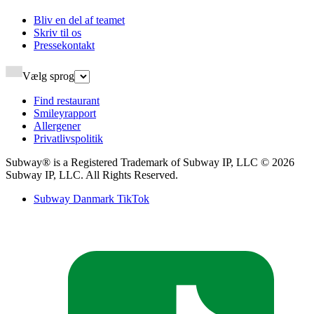
Bliv en del af teamet​​​​‌ ‍ ​‍​‍‌‍ ‌ ​‍‌‍‍‌‌‍‌ ‌‍‍‌‌‍ ‍​‍​‍​ ‍‍​‍​‍‌ ​ ‌‍​‌‌‍ ‍‌‍‍‌‌ ‌​‌ ‍‌​‍ ‍‌‍‍‌‌‍ ​‍​‍​‍ ​​‍​‍‌‍‍​‌ ​‍‌‍‌‌‌‍‌‍​‍​‍​ ‍‍​‍​‍‌‍‍​‌ ‌​‌ ‌​‌ ​​‌ ​ ​ ‍‍​‍ ​‍ ‌‍ ‍‌‍ ‌ ​‍‌‍‌​‌‍‍‌‌‍​ ​‍ ‌‌‍​‍‌‍‍‌‌ ‌​‌‍‌‌‌ ​ ​‍ ‌‌‍‌ ‌ ​‍‌‍ ‌ ‌‌‌ ​​​‍ ‌‌ ​ ‌ ‌​‌ ‌‌‌‍‌​‌‍‍‌‌‍ ​‍ ‍‌ ‌‍‌‍‌‌‌ ​‍‌‍​ ‌‍‌‌‌‍ ​​‍ ‍‌‍​‌‌ ​​‌ ​​​‍ ‌‍‍‌‌‍ ‍‌ ‌​‌‍‌‌‌‍ ‍‌ ‌​​‍ ‌‍‌‌‌‍‌​‌‍‍‌‌ ‌​​‍ ‌‍ ‌‌‍ ‌‍‌​‌‍‌‌​ ‌‌ ​​‌ ​‍‌‍‌‌‌ ​ ‌‍‌‌‌‍ ‍‌ ‌​‌‍​‌‌ ‌​‌‍‍‌‌‍ ‌‍ ‍​ ‍ ‌‍‍‌‌‍‌​​ ‌‌‍‌​​ ‍​​ ​​‌‍‌​​ ​‌‌‍‌‍‌‍​‌​ ‌ ​‍ ‌‌‍​‌​ ​‍​ ‍​​ ‍‌​‍ ‌​ ‌​‌‍‌‌​ ​ ​ ​‌​‍ ‌‌‍​‍​ ​‌‌‍‌​​ ‌‍​‍ ‌​ ‌‍​ ‌​​ ‌‍​ ​‍​ ‌‍​ ‌‌​ ‍​​ ‌ ​ ‌‌​ ​‍​ ‌‍​ ‌‌​ ‍ ‌ ‌​‌ ‍‌‌ ​​‌‍‌‌​ ‌‌ ‌ ‌‍‌‌‌‍​‍‌ ​ ‌‍‍‌‌ ‌​‌‍‌‌‌​ ‍‌‍​‌‌ ‌‍‌‍‍‌‌‍‌ ‌‍​‌‌ ‌​‌‍‍‌‌‍ ‌‍ ‍‌​‍‌‌ ‌​‌‍‌‌‌‍ ‌​ ‍ ‌ ​​‌‍​‌‌ ‌​‌‍‍​​ ‌‌‍ ​‌‍​‌‌‍​‍‌‍‌‌‌‍ ​​‍‌‌​ ‌‌‌​​‍‌‌ ‌‍‍ ‌‍‌‌‌ ‍‌​‍‌‌​ ​ ‌​‌​​‍‌‌​ ​ ‌​‌​​‍‌‌​ ​‍​ ​‍‌‍‌​‌‍​‌​‍‌‌​ ​‍​ ​‍​‍‌‌​ ‌‌‌​‌​​‍ ‍‌ ‌‍‌‍​‌‌‍ ​‌ ‌‌‌‍‌‌​ ‌‍​‍‌‍​‌‌ ​ ‌‍‌‌‌‌‌‌‌ ​‍‌‍ ​​ ‌‌‍‍​‌ ‌​‌ ‌​‌ ​​‌ ​ ​‍‌‌​ ​ ‌​​‌​‍‌‌​ ​‍‌​‌‍​‍‌‌​ ​‍‌​‌‍‌‍ ‍‌‍ ‌ ​‍‌‍‌​‌‍‍‌‌‍​ ​‍ ‌‌‍​‍‌‍‍‌‌ ‌​‌‍‌‌‌ ​ ​‍ ‌‌‍‌ ‌ ​‍‌‍ ‌ ‌‌‌ ​​​‍ ‌‌ ​ ‌ ‌​‌ ‌‌‌‍‌​‌‍‍‌‌‍ ​‍ ‍‌ ‌‍‌‍‌‌‌ ​‍‌‍​ ‌‍‌‌‌‍ ​​‍ ‍‌‍​‌‌ ​​‌ ​​​‍‌‍‌‍‍‌‌‍‌​​ ‌‌‍‌​​ ‍​​ ​​‌‍‌​​ ​‌‌‍‌‍‌‍​‌​ ‌ ​‍ ‌‌‍​‌​ ​‍​ ‍​​ ‍‌​‍ ‌​ ‌​‌‍‌‌​ ​ ​ ​‌​‍ ‌‌‍​‍​ ​‌‌‍‌​​ ‌‍​‍ ‌​ ‌‍​ ‌​​ ‌‍​ ​‍​ ‌‍​ ‌‌​ ‍​​ ‌ ​ ‌‌​ ​‍​ ‌‍​ ‌‌​‍‌‍‌ ‌​‌ ‍‌‌ ​​‌‍‌‌​ ‌‌ ‌ ‌‍‌‌‌‍​‍‌ ​ ‌‍‍‌‌ ‌​‌‍‌‌‌​ ‍‌‍​‌‌ ‌‍‌‍‍‌‌‍‌ ‌‍​‌‌ ‌​‌‍‍‌‌‍ ‌‍ ‍‌​‍‌‌ ‌​‌‍‌‌‌‍ ‌​‍‌‍‌ ​​‌‍​‌‌ ‌​‌‍‍​​ ‌‌‍ ​‌‍​‌‌‍​‍‌‍‌‌‌‍ ​​‍‌‌​ ‌‌‌​​‍‌‌ ‌‍‍ ‌‍‌‌‌ ‍‌​‍‌‌​ ​ ‌​‌​​‍‌‌​ ​ ‌​‌​​‍‌‌​ ​‍​ ​‍‌‍‌​‌‍​‌​‍‌‌​ ​‍​ ​‍​‍‌‌​ ‌‌‌​‌​​‍ ‍‌ ‌‍‌‍​‌‌‍ ​‌ ‌‌‌‍‌‌​‍‌‍‌ ​​‌‍‌‌‌ ​‍‌ ​ ‌ ​​‌‍‌‌‌‍​ ‌ ‌​‌‍‍‌‌ ‌‍‌‍‌‌​ ‌‌ ​​‌ ‌‌‌‍​‍‌‍ ​‌‍‍‌‌ ​ ‌‍‍​‌‍‌‌‌‍‌​​‍​‍‌ ‌
Skriv til os​​​​‌ ‍ ​‍​‍‌‍ ‌ ​‍‌‍‍‌‌‍‌ ‌‍‍‌‌‍ ‍​‍​‍​ ‍‍​‍​‍‌ ​ ‌‍​‌‌‍ ‍‌‍‍‌‌ ‌​‌ ‍‌​‍ ‍‌‍‍‌‌‍ ​‍​‍​‍ ​​‍​‍‌‍‍​‌ ​‍‌‍‌‌‌‍‌‍​‍​‍​ ‍‍​‍​‍‌‍‍​‌ ‌​‌ ‌​‌ ​​‌ ​ ​ ‍‍​‍ ​‍ ‌‍ ‍‌‍ ‌ ​‍‌‍‌​‌‍‍‌‌‍​ ​‍ ‌‌‍​‍‌‍‍‌‌ ‌​‌‍‌‌‌ ​ ​‍ ‌‌‍‌ ‌ ​‍‌‍ ‌ ‌‌‌ ​​​‍ ‌‌ ​ ‌ ‌​‌ ‌‌‌‍‌​‌‍‍‌‌‍ ​‍ ‍‌ ‌‍‌‍‌‌‌ ​‍‌‍​ ‌‍‌‌‌‍ ​​‍ ‍‌‍​‌‌ ​​‌ ​​​‍ ‌‍‍‌‌‍ ‍‌ ‌​‌‍‌‌‌‍ ‍‌ ‌​​‍ ‌‍‌‌‌‍‌​‌‍‍‌‌ ‌​​‍ ‌‍ ‌‌‍ ‌‍‌​‌‍‌‌​ ‌‌ ​​‌ ​‍‌‍‌‌‌ ​ ‌‍‌‌‌‍ ‍‌ ‌​‌‍​‌‌ ‌​‌‍‍‌‌‍ ‌‍ ‍​ ‍ ‌‍‍‌‌‍‌​​ ‌‌‍​‍​ ‌ ​ ​‍‌‍‌‍​ ​​‌‍​‌​ ​‍​ ‌‍​‍ ‌​ ​​‌‍​ ​ ‌ ​ ​‍​‍ ‌​ ‌​‌‍‌​​ ‌ ​ ‌‍​‍ ‌‌‍​‍​ ‌​​ ‌ ‌‍‌‌​‍ ‌​ ​ ​ ‍‌‌‍​‌‌‍‌‍‌‍​‌​ ​‍​ ​‍‌‍​ ‌‍‌‍‌‍‌‍​ ‌‍​ ​‌​ ‍ ‌ ‌​‌ ‍‌‌ ​​‌‍‌‌​ ‌‌ ‌ ‌‍‌‌‌‍​‍‌ ​ ‌‍‍‌‌ ‌​‌‍‌‌‌​ ‍‌‍​‌‌ ‌‍‌‍‍‌‌‍‌ ‌‍​‌‌ ‌​‌‍‍‌‌‍ ‌‍ ‍‌​‍‌‌ ‌​‌‍‌‌‌‍ ‌​ ‍ ‌ ​​‌‍​‌‌ ‌​‌‍‍​​ ‌‌‍ ​‌‍​‌‌‍​‍‌‍‌‌‌‍ ​​‍‌‌​ ‌‌‌​​‍‌‌ ‌‍‍ ‌‍‌‌‌ ‍‌​‍‌‌​ ​ ‌​‌​​‍‌‌​ ​ ‌​‌​​‍‌‌​ ​‍​ ​‍‌‍‌​‌‍​‌​‍‌‌​ ​‍​ ​‍​‍‌‌​ ‌‌‌​‌​​‍ ‍‌ ‌‍‌‍​‌‌‍ ​‌ ‌‌‌‍‌‌​ ‌‍​‍‌‍​‌‌ ​ ‌‍‌‌‌‌‌‌‌ ​‍‌‍ ​​ ‌‌‍‍​‌ ‌​‌ ‌​‌ ​​‌ ​ ​‍‌‌​ ​ ‌​​‌​‍‌‌​ ​‍‌​‌‍​‍‌‌​ ​‍‌​‌‍‌‍ ‍‌‍ ‌ ​‍‌‍‌​‌‍‍‌‌‍​ ​‍ ‌‌‍​‍‌‍‍‌‌ ‌​‌‍‌‌‌ ​ ​‍ ‌‌‍‌ ‌ ​‍‌‍ ‌ ‌‌‌ ​​​‍ ‌‌ ​ ‌ ‌​‌ ‌‌‌‍‌​‌‍‍‌‌‍ ​‍ ‍‌ ‌‍‌‍‌‌‌ ​‍‌‍​ ‌‍‌‌‌‍ ​​‍ ‍‌‍​‌‌ ​​‌ ​​​‍‌‍‌‍‍‌‌‍‌​​ ‌‌‍​‍​ ‌ ​ ​‍‌‍‌‍​ ​​‌‍​‌​ ​‍​ ‌‍​‍ ‌​ ​​‌‍​ ​ ‌ ​ ​‍​‍ ‌​ ‌​‌‍‌​​ ‌ ​ ‌‍​‍ ‌‌‍​‍​ ‌​​ ‌ ‌‍‌‌​‍ ‌​ ​ ​ ‍‌‌‍​‌‌‍‌‍‌‍​‌​ ​‍​ ​‍‌‍​ ‌‍‌‍‌‍‌‍​ ‌‍​ ​‌​‍‌‍‌ ‌​‌ ‍‌‌ ​​‌‍‌‌​ ‌‌ ‌ ‌‍‌‌‌‍​‍‌ ​ ‌‍‍‌‌ ‌​‌‍‌‌‌​ ‍‌‍​‌‌ ‌‍‌‍‍‌‌‍‌ ‌‍​‌‌ ‌​‌‍‍‌‌‍ ‌‍ ‍‌​‍‌‌ ‌​‌‍‌‌‌‍ ‌​‍‌‍‌ ​​‌‍​‌‌ ‌​‌‍‍​​ ‌‌‍ ​‌‍​‌‌‍​‍‌‍‌‌‌‍ ​​‍‌‌​ ‌‌‌​​‍‌‌ ‌‍‍ ‌‍‌‌‌ ‍‌​‍‌‌​ ​ ‌​‌​​‍‌‌​ ​ ‌​‌​​‍‌‌​ ​‍​ ​‍‌‍‌​‌‍​‌​‍‌‌​ ​‍​ ​‍​‍‌‌​ ‌‌‌​‌​​‍ ‍‌ ‌‍‌‍​‌‌‍ ​‌ ‌‌‌‍‌‌​‍‌‍‌ ​​‌‍‌‌‌ ​‍‌ ​ ‌ ​​‌‍‌‌‌‍​ ‌ ‌​‌‍‍‌‌ ‌‍‌‍‌‌​ ‌‌ ​​‌ ‌‌‌‍​‍‌‍ ​‌‍‍‌‌ ​ ‌‍‍​‌‍‌‌‌‍‌​​‍​‍‌ ‌
Pressekontakt​​​​‌ ‍ ​‍​‍‌‍ ‌ ​‍‌‍‍‌‌‍‌ ‌‍‍‌‌‍ ‍​‍​‍​ ‍‍​‍​‍‌ ​ ‌‍​‌‌‍ ‍‌‍‍‌‌ ‌​‌ ‍‌​‍ ‍‌‍‍‌‌‍ ​‍​‍​‍ ​​‍​‍‌‍‍​‌ ​‍‌‍‌‌‌‍‌‍​‍​‍​ ‍‍​‍​‍‌‍‍​‌ ‌​‌ ‌​‌ ​​‌ ​ ​ ‍‍​‍ ​‍ ‌‍ ‍‌‍ ‌ ​‍‌‍‌​‌‍‍‌‌‍​ ​‍ ‌‌‍​‍‌‍‍‌‌ ‌​‌‍‌‌‌ ​ ​‍ ‌‌‍‌ ‌ ​‍‌‍ ‌ ‌‌‌ ​​​‍ ‌‌ ​ ‌ ‌​‌ ‌‌‌‍‌​‌‍‍‌‌‍ ​‍ ‍‌ ‌‍‌‍‌‌‌ ​‍‌‍​ ‌‍‌‌‌‍ ​​‍ ‍‌‍​‌‌ ​​‌ ​​​‍ ‌‍‍‌‌‍ ‍‌ ‌​‌‍‌‌‌‍ ‍‌ ‌​​‍ ‌‍‌‌‌‍‌​‌‍‍‌‌ ‌​​‍ ‌‍ ‌‌‍ ‌‍‌​‌‍‌‌​ ‌‌ ​​‌ ​‍‌‍‌‌‌ ​ ‌‍‌‌‌‍ ‍‌ ‌​‌‍​‌‌ ‌​‌‍‍‌‌‍ ‌‍ ‍​ ‍ ‌‍‍‌‌‍‌​​ ‌​ ‌‍​ ‌​​ ​ ‌‍‌​​ ‍‌​ ‍‌​ ‌‌‌‍‌‍​‍ ‌​ ​​‌‍‌‍‌‍​‌​ ‌‍​‍ ‌​ ‌​‌‍‌‍​ ‌‌​ ‌​​‍ ‌‌‍​‌​ ​ ​ ​‍​ ‌ ​‍ ‌​ ​‍‌‍‌‌‌‍‌‍‌‍​‌​ ​‍​ ​‍​ ​ ​ ‌ ‌‍‌‌​ ​​​ ​​​ ‌ ​ ‍ ‌ ‌​‌ ‍‌‌ ​​‌‍‌‌​ ‌‌ ‌ ‌‍‌‌‌‍​‍‌ ​ ‌‍‍‌‌ ‌​‌‍‌‌‌​ ‍‌‍​‌‌ ‌‍‌‍‍‌‌‍‌ ‌‍​‌‌ ‌​‌‍‍‌‌‍ ‌‍ ‍‌​‍‌‌ ‌​‌‍‌‌‌‍ ‌​ ‍ ‌ ​​‌‍​‌‌ ‌​‌‍‍​​ ‌‌‍ ​‌‍​‌‌‍​‍‌‍‌‌‌‍ ​​‍‌‌​ ‌‌‌​​‍‌‌ ‌‍‍ ‌‍‌‌‌ ‍‌​‍‌‌​ ​ ‌​‌​​‍‌‌​ ​ ‌​‌​​‍‌‌​ ​‍​ ​‍‌‍‌​‌‍​‌​‍‌‌​ ​‍​ ​‍​‍‌‌​ ‌‌‌​‌​​‍ ‍‌ ‌‍‌‍​‌‌‍ ​‌ ‌‌‌‍‌‌​ ‌‍​‍‌‍​‌‌ ​ ‌‍‌‌‌‌‌‌‌ ​‍‌‍ ​​ ‌‌‍‍​‌ ‌​‌ ‌​‌ ​​‌ ​ ​‍‌‌​ ​ ‌​​‌​‍‌‌​ ​‍‌​‌‍​‍‌‌​ ​‍‌​‌‍‌‍ ‍‌‍ ‌ ​‍‌‍‌​‌‍‍‌‌‍​ ​‍ ‌‌‍​‍‌‍‍‌‌ ‌​‌‍‌‌‌ ​ ​‍ ‌‌‍‌ ‌ ​‍‌‍ ‌ ‌‌‌ ​​​‍ ‌‌ ​ ‌ ‌​‌ ‌‌‌‍‌​‌‍‍‌‌‍ ​‍ ‍‌ ‌‍‌‍‌‌‌ ​‍‌‍​ ‌‍‌‌‌‍ ​​‍ ‍‌‍​‌‌ ​​‌ ​​​‍‌‍‌‍‍‌‌‍‌​​ ‌​ ‌‍​ ‌​​ ​ ‌‍‌​​ ‍‌​ ‍‌​ ‌‌‌‍‌‍​‍ ‌​ ​​‌‍‌‍‌‍​‌​ ‌‍​‍ ‌​ ‌​‌‍‌‍​ ‌‌​ ‌​​‍ ‌‌‍​‌​ ​ ​ ​‍​ ‌ ​‍ ‌​ ​‍‌‍‌‌‌‍‌‍‌‍​‌​ ​‍​ ​‍​ ​ ​ ‌ ‌‍‌‌​ ​​​ ​​​ ‌ ​‍‌‍‌ ‌​‌ ‍‌‌ ​​‌‍‌‌​ ‌‌ ‌ ‌‍‌‌‌‍​‍‌ ​ ‌‍‍‌‌ ‌​‌‍‌‌‌​ ‍‌‍​‌‌ ‌‍‌‍‍‌‌‍‌ ‌‍​‌‌ ‌​‌‍‍‌‌‍ ‌‍ ‍‌​‍‌‌ ‌​‌‍‌‌‌‍ ‌​‍‌‍‌ ​​‌‍​‌‌ ‌​‌‍‍​​ ‌‌‍ ​‌‍​‌‌‍​‍‌‍‌‌‌‍ ​​‍‌‌​ ‌‌‌​​‍‌‌ ‌‍‍ ‌‍‌‌‌ ‍‌​‍‌‌​ ​ ‌​‌​​‍‌‌​ ​ ‌​‌​​‍‌‌​ ​‍​ ​‍‌‍‌​‌‍​‌​‍‌‌​ ​‍​ ​‍​‍‌‌​ ‌‌‌​‌​​‍ ‍‌ ‌‍‌‍​‌‌‍ ​‌ ‌‌‌‍‌‌​‍‌‍‌ ​​‌‍‌‌‌ ​‍‌ ​ ‌ ​​‌‍‌‌‌‍​ ‌ ‌​‌‍‍‌‌ ‌‍‌‍‌‌​ ‌‌ ​​‌ ‌‌‌‍​‍‌‍ ​‌‍‍‌‌ ​ ‌‍‍​‌‍‌‌‌‍‌​​‍​‍‌ ‌
Vælg sprog
Find restaurant​​​​‌ ‍ ​‍​‍‌‍ ‌ ​‍‌‍‍‌‌‍‌ ‌‍‍‌‌‍ ‍​‍​‍​ ‍‍​‍​‍‌ ​ ‌‍​‌‌‍ ‍‌‍‍‌‌ ‌​‌ ‍‌​‍ ‍‌‍‍‌‌‍ ​‍​‍​‍ ​​‍​‍‌‍‍​‌ ​‍‌‍‌‌‌‍‌‍​‍​‍​ ‍‍​‍​‍‌‍‍​‌ ‌​‌ ‌​‌ ​​‌ ​ ​ ‍‍​‍ ​‍ ‌‍ ‍‌‍ ‌ ​‍‌‍‌​‌‍‍‌‌‍​ ​‍ ‌‌‍​‍‌‍‍‌‌ ‌​‌‍‌‌‌ ​ ​‍ ‌‌‍‌ ‌ ​‍‌‍ ‌ ‌‌‌ ​​​‍ ‌‌ ​ ‌ ‌​‌ ‌‌‌‍‌​‌‍‍‌‌‍ ​‍ ‍‌ ‌‍‌‍‌‌‌ ​‍‌‍​ ‌‍‌‌‌‍ ​​‍ ‍‌‍​‌‌ ​​‌ ​​​‍ ‌‍‍‌‌‍ ‍‌ ‌​‌‍‌‌‌‍ ‍‌ ‌​​‍ ‌‍‌‌‌‍‌​‌‍‍‌‌ ‌​​‍ ‌‍ ‌‌‍ ‌‍‌​‌‍‌‌​ ‌‌ ​​‌ ​‍‌‍‌‌‌ ​ ‌‍‌‌‌‍ ‍‌ ‌​‌‍​‌‌ ‌​‌‍‍‌‌‍ ‌‍ ‍​ ‍ ‌‍‍‌‌‍‌​​ ‌‌‍​‍​ ​‌​ ‌​​ ‌‍​ ‌ ​ ‍​​ ‍​​ ​‍​‍ ‌​ ‌‍​ ‌‌​ ‌​‌‍‌‍​‍ ‌​ ‌​​ ‌‍​ ​‌​ ‌‍​‍ ‌​ ‍‌​ ‍‌​ ‌‌​ ‌‌​‍ ‌‌‍‌‍​ ‍​‌‍​‍‌‍‌​​ ‍‌​ ​‌‌‍​‍​ ‍​​ ‍​‌‍‌‌​ ​ ​ ‍​​ ‍ ‌ ‌​‌ ‍‌‌ ​​‌‍‌‌​ ‌‌ ‌ ‌‍‌‌‌‍​‍‌ ​ ‌‍‍‌‌ ‌​‌‍‌‌‌​ ‍‌‍​‌‌ ‌‍‌‍‍‌‌‍‌ ‌‍​‌‌ ‌​‌‍‍‌‌‍ ‌‍ ‍‌​‍‌‌ ‌​‌‍‌‌‌‍ ‌​ ‍ ‌ ​​‌‍​‌‌ ‌​‌‍‍​​ ‌‌‍ ​‌‍​‌‌‍​‍‌‍‌‌‌‍ ​​‍‌‌​ ‌‌‌​​‍‌‌ ‌‍‍ ‌‍‌‌‌ ‍‌​‍‌‌​ ​ ‌​‌​​‍‌‌​ ​ ‌​‌​​‍‌‌​ ​‍​ ​‍‌‍‌​‌‍​‌​‍‌‌​ ​‍​ ​‍​‍‌‌​ ‌‌‌​‌​​‍ ‍‌ ‌‍‌‍​‌‌‍ ​‌ ‌‌‌‍‌‌​ ‌‍​‍‌‍​‌‌ ​ ‌‍‌‌‌‌‌‌‌ ​‍‌‍ ​​ ‌‌‍‍​‌ ‌​‌ ‌​‌ ​​‌ ​ ​‍‌‌​ ​ ‌​​‌​‍‌‌​ ​‍‌​‌‍​‍‌‌​ ​‍‌​‌‍‌‍ ‍‌‍ ‌ ​‍‌‍‌​‌‍‍‌‌‍​ ​‍ ‌‌‍​‍‌‍‍‌‌ ‌​‌‍‌‌‌ ​ ​‍ ‌‌‍‌ ‌ ​‍‌‍ ‌ ‌‌‌ ​​​‍ ‌‌ ​ ‌ ‌​‌ ‌‌‌‍‌​‌‍‍‌‌‍ ​‍ ‍‌ ‌‍‌‍‌‌‌ ​‍‌‍​ ‌‍‌‌‌‍ ​​‍ ‍‌‍​‌‌ ​​‌ ​​​‍‌‍‌‍‍‌‌‍‌​​ ‌‌‍​‍​ ​‌​ ‌​​ ‌‍​ ‌ ​ ‍​​ ‍​​ ​‍​‍ ‌​ ‌‍​ ‌‌​ ‌​‌‍‌‍​‍ ‌​ ‌​​ ‌‍​ ​‌​ ‌‍​‍ ‌​ ‍‌​ ‍‌​ ‌‌​ ‌‌​‍ ‌‌‍‌‍​ ‍​‌‍​‍‌‍‌​​ ‍‌​ ​‌‌‍​‍​ ‍​​ ‍​‌‍‌‌​ ​ ​ ‍​​‍‌‍‌ ‌​‌ ‍‌‌ ​​‌‍‌‌​ ‌‌ ‌ ‌‍‌‌‌‍​‍‌ ​ ‌‍‍‌‌ ‌​‌‍‌‌‌​ ‍‌‍​‌‌ ‌‍‌‍‍‌‌‍‌ ‌‍​‌‌ ‌​‌‍‍‌‌‍ ‌‍ ‍‌​‍‌‌ ‌​‌‍‌‌‌‍ ‌​‍‌‍‌ ​​‌‍​‌‌ ‌​‌‍‍​​ ‌‌‍ ​‌‍​‌‌‍​‍‌‍‌‌‌‍ ​​‍‌‌​ ‌‌‌​​‍‌‌ ‌‍‍ ‌‍‌‌‌ ‍‌​‍‌‌​ ​ ‌​‌​​‍‌‌​ ​ ‌​‌​​‍‌‌​ ​‍​ ​‍‌‍‌​‌‍​‌​‍‌‌​ ​‍​ ​‍​‍‌‌​ ‌‌‌​‌​​‍ ‍‌ ‌‍‌‍​‌‌‍ ​‌ ‌‌‌‍‌‌​‍‌‍‌ ​​‌‍‌‌‌ ​‍‌ ​ ‌ ​​‌‍‌‌‌‍​ ‌ ‌​‌‍‍‌‌ ‌‍‌‍‌‌​ ‌‌ ​​‌ ‌‌‌‍​‍‌‍ ​‌‍‍‌‌ ​ ‌‍‍​‌‍‌‌‌‍‌​​‍​‍‌ ‌
Smileyrapport​​​​‌ ‍ ​‍​‍‌‍ ‌ ​‍‌‍‍‌‌‍‌ ‌‍‍‌‌‍ ‍​‍​‍​ ‍‍​‍​‍‌ ​ ‌‍​‌‌‍ ‍‌‍‍‌‌ ‌​‌ ‍‌​‍ ‍‌‍‍‌‌‍ ​‍​‍​‍ ​​‍​‍‌‍‍​‌ ​‍‌‍‌‌‌‍‌‍​‍​‍​ ‍‍​‍​‍‌‍‍​‌ ‌​‌ ‌​‌ ​​‌ ​ ​ ‍‍​‍ ​‍ ‌‍ ‍‌‍ ‌ ​‍‌‍‌​‌‍‍‌‌‍​ ​‍ ‌‌‍​‍‌‍‍‌‌ ‌​‌‍‌‌‌ ​ ​‍ ‌‌‍‌ ‌ ​‍‌‍ ‌ ‌‌‌ ​​​‍ ‌‌ ​ ‌ ‌​‌ ‌‌‌‍‌​‌‍‍‌‌‍ ​‍ ‍‌ ‌‍‌‍‌‌‌ ​‍‌‍​ ‌‍‌‌‌‍ ​​‍ ‍‌‍​‌‌ ​​‌ ​​​‍ ‌‍‍‌‌‍ ‍‌ ‌​‌‍‌‌‌‍ ‍‌ ‌​​‍ ‌‍‌‌‌‍‌​‌‍‍‌‌ ‌​​‍ ‌‍ ‌‌‍ ‌‍‌​‌‍‌‌​ ‌‌ ​​‌ ​‍‌‍‌‌‌ ​ ‌‍‌‌‌‍ ‍‌ ‌​‌‍​‌‌ ‌​‌‍‍‌‌‍ ‌‍ ‍​ ‍ ‌‍‍‌‌‍‌​​ ‌‌‍​‍​ ‌ ​ ​​‌‍‌‍‌‍‌‌​ ‍​‌‍‌‌​ ‌‍​‍ ‌‌‍​ ‌‍‌‌‌‍‌​​ ‌‍​‍ ‌​ ‌​‌‍​‍​ ​ ​ ​‌​‍ ‌​ ‍‌​ ​​‌‍‌‌​ ‌‍​‍ ‌​ ‌‍​ ​ ‌‍‌‌​ ​ ​ ​​‌‍​ ​ ‍‌​ ​​​ ‌​​ ​ ​ ​‍​ ‍​​ ‍ ‌ ‌​‌ ‍‌‌ ​​‌‍‌‌​ ‌‌ ‌ ‌‍‌‌‌‍​‍‌ ​ ‌‍‍‌‌ ‌​‌‍‌‌‌​ ‍‌‍​‌‌ ‌‍‌‍‍‌‌‍‌ ‌‍​‌‌ ‌​‌‍‍‌‌‍ ‌‍ ‍‌​‍‌‌ ‌​‌‍‌‌‌‍ ‌​ ‍ ‌ ​​‌‍​‌‌ ‌​‌‍‍​​ ‌‌‍ ​‌‍​‌‌‍​‍‌‍‌‌‌‍ ​​‍‌‌​ ‌‌‌​​‍‌‌ ‌‍‍ ‌‍‌‌‌ ‍‌​‍‌‌​ ​ ‌​‌​​‍‌‌​ ​ ‌​‌​​‍‌‌​ ​‍​ ​‍‌‍‌​‌‍​‌​‍‌‌​ ​‍​ ​‍​‍‌‌​ ‌‌‌​‌​​‍ ‍‌ ‌‍‌‍​‌‌‍ ​‌ ‌‌‌‍‌‌​ ‌‍​‍‌‍​‌‌ ​ ‌‍‌‌‌‌‌‌‌ ​‍‌‍ ​​ ‌‌‍‍​‌ ‌​‌ ‌​‌ ​​‌ ​ ​‍‌‌​ ​ ‌​​‌​‍‌‌​ ​‍‌​‌‍​‍‌‌​ ​‍‌​‌‍‌‍ ‍‌‍ ‌ ​‍‌‍‌​‌‍‍‌‌‍​ ​‍ ‌‌‍​‍‌‍‍‌‌ ‌​‌‍‌‌‌ ​ ​‍ ‌‌‍‌ ‌ ​‍‌‍ ‌ ‌‌‌ ​​​‍ ‌‌ ​ ‌ ‌​‌ ‌‌‌‍‌​‌‍‍‌‌‍ ​‍ ‍‌ ‌‍‌‍‌‌‌ ​‍‌‍​ ‌‍‌‌‌‍ ​​‍ ‍‌‍​‌‌ ​​‌ ​​​‍‌‍‌‍‍‌‌‍‌​​ ‌‌‍​‍​ ‌ ​ ​​‌‍‌‍‌‍‌‌​ ‍​‌‍‌‌​ ‌‍​‍ ‌‌‍​ ‌‍‌‌‌‍‌​​ ‌‍​‍ ‌​ ‌​‌‍​‍​ ​ ​ ​‌​‍ ‌​ ‍‌​ ​​‌‍‌‌​ ‌‍​‍ ‌​ ‌‍​ ​ ‌‍‌‌​ ​ ​ ​​‌‍​ ​ ‍‌​ ​​​ ‌​​ ​ ​ ​‍​ ‍​​‍‌‍‌ ‌​‌ ‍‌‌ ​​‌‍‌‌​ ‌‌ ‌ ‌‍‌‌‌‍​‍‌ ​ ‌‍‍‌‌ ‌​‌‍‌‌‌​ ‍‌‍​‌‌ ‌‍‌‍‍‌‌‍‌ ‌‍​‌‌ ‌​‌‍‍‌‌‍ ‌‍ ‍‌​‍‌‌ ‌​‌‍‌‌‌‍ ‌​‍‌‍‌ ​​‌‍​‌‌ ‌​‌‍‍​​ ‌‌‍ ​‌‍​‌‌‍​‍‌‍‌‌‌‍ ​​‍‌‌​ ‌‌‌​​‍‌‌ ‌‍‍ ‌‍‌‌‌ ‍‌​‍‌‌​ ​ ‌​‌​​‍‌‌​ ​ ‌​‌​​‍‌‌​ ​‍​ ​‍‌‍‌​‌‍​‌​‍‌‌​ ​‍​ ​‍​‍‌‌​ ‌‌‌​‌​​‍ ‍‌ ‌‍‌‍​‌‌‍ ​‌ ‌‌‌‍‌‌​‍‌‍‌ ​​‌‍‌‌‌ ​‍‌ ​ ‌ ​​‌‍‌‌‌‍​ ‌ ‌​‌‍‍‌‌ ‌‍‌‍‌‌​ ‌‌ ​​‌ ‌‌‌‍​‍‌‍ ​‌‍‍‌‌ ​ ‌‍‍​‌‍‌‌‌‍‌​​‍​‍‌ ‌
Allergener​​​​‌ ‍ ​‍​‍‌‍ ‌ ​‍‌‍‍‌‌‍‌ ‌‍‍‌‌‍ ‍​‍​‍​ ‍‍​‍​‍‌ ​ ‌‍​‌‌‍ ‍‌‍‍‌‌ ‌​‌ ‍‌​‍ ‍‌‍‍‌‌‍ ​‍​‍​‍ ​​‍​‍‌‍‍​‌ ​‍‌‍‌‌‌‍‌‍​‍​‍​ ‍‍​‍​‍‌‍‍​‌ ‌​‌ ‌​‌ ​​‌ ​ ​ ‍‍​‍ ​‍ ‌‍ ‍‌‍ ‌ ​‍‌‍‌​‌‍‍‌‌‍​ ​‍ ‌‌‍​‍‌‍‍‌‌ ‌​‌‍‌‌‌ ​ ​‍ ‌‌‍‌ ‌ ​‍‌‍ ‌ ‌‌‌ ​​​‍ ‌‌ ​ ‌ ‌​‌ ‌‌‌‍‌​‌‍‍‌‌‍ ​‍ ‍‌ ‌‍‌‍‌‌‌ ​‍‌‍​ ‌‍‌‌‌‍ ​​‍ ‍‌‍​‌‌ ​​‌ ​​​‍ ‌‍‍‌‌‍ ‍‌ ‌​‌‍‌‌‌‍ ‍‌ ‌​​‍ ‌‍‌‌‌‍‌​‌‍‍‌‌ ‌​​‍ ‌‍ ‌‌‍ ‌‍‌​‌‍‌‌​ ‌‌ ​​‌ ​‍‌‍‌‌‌ ​ ‌‍‌‌‌‍ ‍‌ ‌​‌‍​‌‌ ‌​‌‍‍‌‌‍ ‌‍ ‍​ ‍ ‌‍‍‌‌‍‌​​ ‌​ ‌​​ ‍​​ ‌ ‌‍​‍​ ‌​​ ​‌​ ​​‌‍‌​​‍ ‌‌‍‌​​ ‍​‌‍​‍‌‍​‍​‍ ‌​ ‌​‌‍‌‍​ ​​​ ‌​​‍ ‌‌‍​‍​ ‌ ​ ‌ ​ ​ ​‍ ‌​ ‌‍​ ‍‌‌‍‌‍​ ‌​​ ‍​‌‍​ ​ ​‌‌‍‌‍‌‍​ ‌‍‌‍​ ‌‍​ ‌‌​ ‍ ‌ ‌​‌ ‍‌‌ ​​‌‍‌‌​ ‌‌ ‌ ‌‍‌‌‌‍​‍‌ ​ ‌‍‍‌‌ ‌​‌‍‌‌‌​ ‍‌‍​‌‌ ‌‍‌‍‍‌‌‍‌ ‌‍​‌‌ ‌​‌‍‍‌‌‍ ‌‍ ‍‌​‍‌‌ ‌​‌‍‌‌‌‍ ‌​ ‍ ‌ ​​‌‍​‌‌ ‌​‌‍‍​​ ‌‌‍ ​‌‍​‌‌‍​‍‌‍‌‌‌‍ ​​‍‌‌​ ‌‌‌​​‍‌‌ ‌‍‍ ‌‍‌‌‌ ‍‌​‍‌‌​ ​ ‌​‌​​‍‌‌​ ​ ‌​‌​​‍‌‌​ ​‍​ ​‍‌‍‌​‌‍​‌​‍‌‌​ ​‍​ ​‍​‍‌‌​ ‌‌‌​‌​​‍ ‍‌ ‌‍‌‍​‌‌‍ ​‌ ‌‌‌‍‌‌​ ‌‍​‍‌‍​‌‌ ​ ‌‍‌‌‌‌‌‌‌ ​‍‌‍ ​​ ‌‌‍‍​‌ ‌​‌ ‌​‌ ​​‌ ​ ​‍‌‌​ ​ ‌​​‌​‍‌‌​ ​‍‌​‌‍​‍‌‌​ ​‍‌​‌‍‌‍ ‍‌‍ ‌ ​‍‌‍‌​‌‍‍‌‌‍​ ​‍ ‌‌‍​‍‌‍‍‌‌ ‌​‌‍‌‌‌ ​ ​‍ ‌‌‍‌ ‌ ​‍‌‍ ‌ ‌‌‌ ​​​‍ ‌‌ ​ ‌ ‌​‌ ‌‌‌‍‌​‌‍‍‌‌‍ ​‍ ‍‌ ‌‍‌‍‌‌‌ ​‍‌‍​ ‌‍‌‌‌‍ ​​‍ ‍‌‍​‌‌ ​​‌ ​​​‍‌‍‌‍‍‌‌‍‌​​ ‌​ ‌​​ ‍​​ ‌ ‌‍​‍​ ‌​​ ​‌​ ​​‌‍‌​​‍ ‌‌‍‌​​ ‍​‌‍​‍‌‍​‍​‍ ‌​ ‌​‌‍‌‍​ ​​​ ‌​​‍ ‌‌‍​‍​ ‌ ​ ‌ ​ ​ ​‍ ‌​ ‌‍​ ‍‌‌‍‌‍​ ‌​​ ‍​‌‍​ ​ ​‌‌‍‌‍‌‍​ ‌‍‌‍​ ‌‍​ ‌‌​‍‌‍‌ ‌​‌ ‍‌‌ ​​‌‍‌‌​ ‌‌ ‌ ‌‍‌‌‌‍​‍‌ ​ ‌‍‍‌‌ ‌​‌‍‌‌‌​ ‍‌‍​‌‌ ‌‍‌‍‍‌‌‍‌ ‌‍​‌‌ ‌​‌‍‍‌‌‍ ‌‍ ‍‌​‍‌‌ ‌​‌‍‌‌‌‍ ‌​‍‌‍‌ ​​‌‍​‌‌ ‌​‌‍‍​​ ‌‌‍ ​‌‍​‌‌‍​‍‌‍‌‌‌‍ ​​‍‌‌​ ‌‌‌​​‍‌‌ ‌‍‍ ‌‍‌‌‌ ‍‌​‍‌‌​ ​ ‌​‌​​‍‌‌​ ​ ‌​‌​​‍‌‌​ ​‍​ ​‍‌‍‌​‌‍​‌​‍‌‌​ ​‍​ ​‍​‍‌‌​ ‌‌‌​‌​​‍ ‍‌ ‌‍‌‍​‌‌‍ ​‌ ‌‌‌‍‌‌​‍‌‍‌ ​​‌‍‌‌‌ ​‍‌ ​ ‌ ​​‌‍‌‌‌‍​ ‌ ‌​‌‍‍‌‌ ‌‍‌‍‌‌​ ‌‌ ​​‌ ‌‌‌‍​‍‌‍ ​‌‍‍‌‌ ​ ‌‍‍​‌‍‌‌‌‍‌​​‍​‍‌ ‌
Privatlivspolitik​​​​‌ ‍ ​‍​‍‌‍ ‌ ​‍‌‍‍‌‌‍‌ ‌‍‍‌‌‍ ‍​‍​‍​ ‍‍​‍​‍‌ ​ ‌‍​‌‌‍ ‍‌‍‍‌‌ ‌​‌ ‍‌​‍ ‍‌‍‍‌‌‍ ​‍​‍​‍ ​​‍​‍‌‍‍​‌ ​‍‌‍‌‌‌‍‌‍​‍​‍​ ‍‍​‍​‍‌‍‍​‌ ‌​‌ ‌​‌ ​​‌ ​ ​ ‍‍​‍ ​‍ ‌‍ ‍‌‍ ‌ ​‍‌‍‌​‌‍‍‌‌‍​ ​‍ ‌‌‍​‍‌‍‍‌‌ ‌​‌‍‌‌‌ ​ ​‍ ‌‌‍‌ ‌ ​‍‌‍ ‌ ‌‌‌ ​​​‍ ‌‌ ​ ‌ ‌​‌ ‌‌‌‍‌​‌‍‍‌‌‍ ​‍ ‍‌ ‌‍‌‍‌‌‌ ​‍‌‍​ ‌‍‌‌‌‍ ​​‍ ‍‌‍​‌‌ ​​‌ ​​​‍ ‌‍‍‌‌‍ ‍‌ ‌​‌‍‌‌‌‍ ‍‌ ‌​​‍ ‌‍‌‌‌‍‌​‌‍‍‌‌ ‌​​‍ ‌‍ ‌‌‍ ‌‍‌​‌‍‌‌​ ‌‌ ​​‌ ​‍‌‍‌‌‌ ​ ‌‍‌‌‌‍ ‍‌ ‌​‌‍​‌‌ ‌​‌‍‍‌‌‍ ‌‍ ‍​ ‍ ‌‍‍‌‌‍‌​​ ‌​ ‍‌​ ‍​‌‍​‍‌‍‌​‌‍​‍​ ‌​​ ‌ ​ ​‍​‍ ‌‌‍‌​‌‍​ ‌‍‌‌‌‍‌‍​‍ ‌​ ‌​​ ‍​​ ​‍​ ‌‍​‍ ‌‌‍​‌‌‍​ ‌‍​ ​ ‌ ​‍ ‌​ ​ ​ ​ ​ ‌‌​ ​​‌‍​‌​ ‌‌​ ​‍‌‍​ ‌‍‌​​ ‌​‌‍‌‌​ ‌‌​ ‍ ‌ ‌​‌ ‍‌‌ ​​‌‍‌‌​ ‌‌ ‌ ‌‍‌‌‌‍​‍‌ ​ ‌‍‍‌‌ ‌​‌‍‌‌‌​ ‍‌‍​‌‌ ‌‍‌‍‍‌‌‍‌ ‌‍​‌‌ ‌​‌‍‍‌‌‍ ‌‍ ‍‌​‍‌‌ ‌​‌‍‌‌‌‍ ‌​ ‍ ‌ ​​‌‍​‌‌ ‌​‌‍‍​​ ‌‌‍ ​‌‍​‌‌‍​‍‌‍‌‌‌‍ ​​‍‌‌​ ‌‌‌​​‍‌‌ ‌‍‍ ‌‍‌‌‌ ‍‌​‍‌‌​ ​ ‌​‌​​‍‌‌​ ​ ‌​‌​​‍‌‌​ ​‍​ ​‍‌‍‌​‌‍​‌​‍‌‌​ ​‍​ ​‍​‍‌‌​ ‌‌‌​‌​​‍ ‍‌ ‌‍‌‍​‌‌‍ ​‌ ‌‌‌‍‌‌​ ‌‍​‍‌‍​‌‌ ​ ‌‍‌‌‌‌‌‌‌ ​‍‌‍ ​​ ‌‌‍‍​‌ ‌​‌ ‌​‌ ​​‌ ​ ​‍‌‌​ ​ ‌​​‌​‍‌‌​ ​‍‌​‌‍​‍‌‌​ ​‍‌​‌‍‌‍ ‍‌‍ ‌ ​‍‌‍‌​‌‍‍‌‌‍​ ​‍ ‌‌‍​‍‌‍‍‌‌ ‌​‌‍‌‌‌ ​ ​‍ ‌‌‍‌ ‌ ​‍‌‍ ‌ ‌‌‌ ​​​‍ ‌‌ ​ ‌ ‌​‌ ‌‌‌‍‌​‌‍‍‌‌‍ ​‍ ‍‌ ‌‍‌‍‌‌‌ ​‍‌‍​ ‌‍‌‌‌‍ ​​‍ ‍‌‍​‌‌ ​​‌ ​​​‍‌‍‌‍‍‌‌‍‌​​ ‌​ ‍‌​ ‍​‌‍​‍‌‍‌​‌‍​‍​ ‌​​ ‌ ​ ​‍​‍ ‌‌‍‌​‌‍​ ‌‍‌‌‌‍‌‍​‍ ‌​ ‌​​ ‍​​ ​‍​ ‌‍​‍ ‌‌‍​‌‌‍​ ‌‍​ ​ ‌ ​‍ ‌​ ​ ​ ​ ​ ‌‌​ ​​‌‍​‌​ ‌‌​ ​‍‌‍​ ‌‍‌​​ ‌​‌‍‌‌​ ‌‌​‍‌‍‌ ‌​‌ ‍‌‌ ​​‌‍‌‌​ ‌‌ ‌ ‌‍‌‌‌‍​‍‌ ​ ‌‍‍‌‌ ‌​‌‍‌‌‌​ ‍‌‍​‌‌ ‌‍‌‍‍‌‌‍‌ ‌‍​‌‌ ‌​‌‍‍‌‌‍ ‌‍ ‍‌​‍‌‌ ‌​‌‍‌‌‌‍ ‌​‍‌‍‌ ​​‌‍​‌‌ ‌​‌‍‍​​ ‌‌‍ ​‌‍​‌‌‍​‍‌‍‌‌‌‍ ​​‍‌‌​ ‌‌‌​​‍‌‌ ‌‍‍ ‌‍‌‌‌ ‍‌​‍‌‌​ ​ ‌​‌​​‍‌‌​ ​ ‌​‌​​‍‌‌​ ​‍​ ​‍‌‍‌​‌‍​‌​‍‌‌​ ​‍​ ​‍​‍‌‌​ ‌‌‌​‌​​‍ ‍‌ ‌‍‌‍​‌‌‍ ​‌ ‌‌‌‍‌‌​‍‌‍‌ ​​‌‍‌‌‌ ​‍‌ ​ ‌ ​​‌‍‌‌‌‍​ ‌ ‌​‌‍‍‌‌ ‌‍‌‍‌‌​ ‌‌ ​​‌ ‌‌‌‍​‍‌‍ ​‌‍‍‌‌ ​ ‌‍‍​‌‍‌‌‌‍‌​​‍​‍‌ ‌
Subway® is a Registered Trademark of Subway IP, LLC © 2026
Subway IP, LLC. All Rights Reserved.​​​​‌ ‍ ​‍​‍‌‍ ‌ ​‍‌‍‍‌‌‍‌ ‌‍‍‌‌‍ ‍​‍​‍​ ‍‍​‍​‍‌ ​ ‌‍​‌‌‍ ‍‌‍‍‌‌ ‌​‌ ‍‌​‍ ‍‌‍‍‌‌‍ ​‍​‍​‍ ​​‍​‍‌‍‍​‌ ​‍‌‍‌‌‌‍‌‍​‍​‍​ ‍‍​‍​‍‌‍‍​‌ ‌​‌ ‌​‌ ​​‌ ​ ​ ‍‍​‍ ​‍ ‌‍ ‍‌‍ ‌ ​‍‌‍‌​‌‍‍‌‌‍​ ​‍ ‌‌‍​‍‌‍‍‌‌ ‌​‌‍‌‌‌ ​ ​‍ ‌‌‍‌ ‌ ​‍‌‍ ‌ ‌‌‌ ​​​‍ ‌‌ ​ ‌ ‌​‌ ‌‌‌‍‌​‌‍‍‌‌‍ ​‍ ‍‌ ‌‍‌‍‌‌‌ ​‍‌‍​ ‌‍‌‌‌‍ ​​‍ ‍‌‍​‌‌ ​​‌ ​​​‍ ‌‍‍‌‌‍ ‍‌ ‌​‌‍‌‌‌‍ ‍‌ ‌​​‍ ‌‍‌‌‌‍‌​‌‍‍‌‌ ‌​​‍ ‌‍ ‌‌‍ ‌‍‌​‌‍‌‌​ ‌‌ ​​‌ ​‍‌‍‌‌‌ ​ ‌‍‌‌‌‍ ‍‌ ‌​‌‍​‌‌ ‌​‌‍‍‌‌‍ ‌‍ ‍​ ‍ ‌‍‍‌‌‍‌​​ ‌​ ‌‍​ ​ ‌‍‌​​ ‌‌​ ​ ‌‍​‍​ ​‌​ ​​​‍ ‌​ ​‍​ ​‌​ ‌‌​ ​​​‍ ‌​ ‌​‌‍​ ‌‍​ ​ ​​​‍ ‌​ ‍​‌‍‌‌​ ‍‌​ ​‍​‍ ‌​ ‌ ‌‍‌‌​ ​‍​ ​‌​ ​‍​ ​ ​ ​ ‌‍‌‍‌‍​‍​ ‌‌​ ‍​‌‍​‌​ ‍ ‌ ‌​‌ ‍‌‌ ​​‌‍‌‌​ ‌‌ ‌ ‌‍‌‌‌‍​‍‌ ​ ‌‍‍‌‌ ‌​‌‍‌‌‌​‌‍‌‍ ‌‍ ‌ ‌​‌‍‌‌‌ ​‍​ ‍ ‌ ​​‌‍​‌‌ ‌​‌‍‍​​ ‌‌‍​ ‌‍ ‌ ​​‌ ‍‌‌ ​‍‌‍‍‌‌‍‌ ‌‍‍​‌ ‌​‌​ ‍‌‍ ‌ ‌​‌‍‍‌‌‍​ ‌‍‌‌​‍‌‌​ ‌‌‌​​‍‌‌ ‌‍‍ ‌‍‌‌‌ ‍‌​‍‌‌​ ​ ‌​‌​​‍‌‌​ ​ ‌​‌​​‍‌‌​ ​‍​ ​‍‌‍‌​‌‍​‌​‍‌‌​ ​‍​ ​‍​‍‌‌​ ‌‌‌​‌​​‍ ‍‌ ‌‍‌‍​‌‌‍ ​‌ ‌‌‌‍‌‌​ ‌‍​‍‌‍​‌‌ ​ ‌‍‌‌‌‌‌‌‌ ​‍‌‍ ​​ ‌‌‍‍​‌ ‌​‌ ‌​‌ ​​‌ ​ ​‍‌‌​ ​ ‌​​‌​‍‌‌​ ​‍‌​‌‍​‍‌‌​ ​‍‌​‌‍‌‍ ‍‌‍ ‌ ​‍‌‍‌​‌‍‍‌‌‍​ ​‍ ‌‌‍​‍‌‍‍‌‌ ‌​‌‍‌‌‌ ​ ​‍ ‌‌‍‌ ‌ ​‍‌‍ ‌ ‌‌‌ ​​​‍ ‌‌ ​ ‌ ‌​‌ ‌‌‌‍‌​‌‍‍‌‌‍ ​‍ ‍‌ ‌‍‌‍‌‌‌ ​‍‌‍​ ‌‍‌‌‌‍ ​​‍ ‍‌‍​‌‌ ​​‌ ​​​‍‌‍‌‍‍‌‌‍‌​​ ‌​ ‌‍​ ​ ‌‍‌​​ ‌‌​ ​ ‌‍​‍​ ​‌​ ​​​‍ ‌​ ​‍​ ​‌​ ‌‌​ ​​​‍ ‌​ ‌​‌‍​ ‌‍​ ​ ​​​‍ ‌​ ‍​‌‍‌‌​ ‍‌​ ​‍​‍ ‌​ ‌ ‌‍‌‌​ ​‍​ ​‌​ ​‍​ ​ ​ ​ ‌‍‌‍‌‍​‍​ ‌‌​ ‍​‌‍​‌​‍‌‍‌ ‌​‌ ‍‌‌ ​​‌‍‌‌​ ‌‌ ‌ ‌‍‌‌‌‍​‍‌ ​ ‌‍‍‌‌ ‌​‌‍‌‌‌​‌‍‌‍ ‌‍ ‌ ‌​‌‍‌‌‌ ​‍​‍‌‍‌ ​​‌‍​‌‌ ‌​‌‍‍​​ ‌‌‍​ ‌‍ ‌ ​​‌ ‍‌‌ ​‍‌‍‍‌‌‍‌ ‌‍‍​‌ ‌​‌​ ‍‌‍ ‌ ‌​‌‍‍‌‌‍​ ‌‍‌‌​‍‌‌​ ‌‌‌​​‍‌‌ ‌‍‍ ‌‍‌‌‌ ‍‌​‍‌‌​ ​ ‌​‌​​‍‌‌​ ​ ‌​‌​​‍‌‌​ ​‍​ ​‍‌‍‌​‌‍​‌​‍‌‌​ ​‍​ ​‍​‍‌‌​ ‌‌‌​‌​​‍ ‍‌ ‌‍‌‍​‌‌‍ ​‌ ‌‌‌‍‌‌​‍‌‍‌ ​​‌‍‌‌‌ ​‍‌ ​ ‌ ​​‌‍‌‌‌‍​ ‌ ‌​‌‍‍‌‌ ‌‍‌‍‌‌​ ‌‌ ​​‌ ‌‌‌‍​‍‌‍ ​‌‍‍‌‌ ​ ‌‍‍​‌‍‌‌‌‍‌​​‍​‍‌ ‌
Subway Danmark TikTok